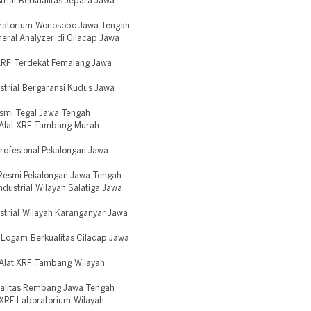
rial Berkualitas Jepara Jawa
oratorium Wonosobo Jawa Tengah
eral Analyzer di Cilacap Jawa
 XRF Terdekat Pemalang Jawa
trial Bergaransi Kudus Jawa
esmi Tegal Jawa Tengah
 Alat XRF Tambang Murah
rofesional Pekalongan Jawa
 Resmi Pekalongan Jawa Tengah
dustrial Wilayah Salatiga Jawa
strial Wilayah Karanganyar Jawa
a Logam Berkualitas Cilacap Jawa
 Alat XRF Tambang Wilayah
ualitas Rembang Jawa Tengah
XRF Laboratorium Wilayah