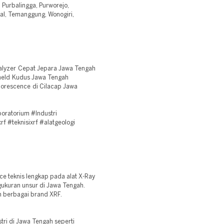
 Purbalingga, Purworejo,
al, Temanggung, Wonogiri,
alyzer Cepat Jepara Jawa Tengah
held Kudus Jawa Tengah
uorescence di Cilacap Jawa
ratorium #Industri
rf #teknisixrf #alatgeologi
e teknis lengkap pada alat X-Ray
ukuran unsur di Jawa Tengah.
 berbagai brand XRF.
stri di Jawa Tengah seperti