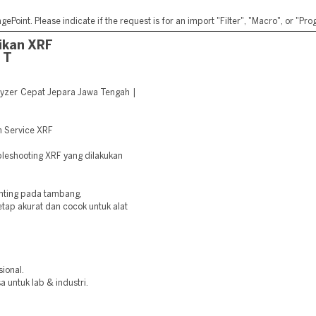
ePoint. Please indicate if the request is for an import "Filter", "Macro", or "P
ikan XRF
 T
yzer Cepat Jepara Jawa Tengah |
n Service XRF
ubleshooting XRF yang dilakukan
nting pada tambang,
etap akurat dan cocok untuk alat
sional.
a untuk lab & industri.