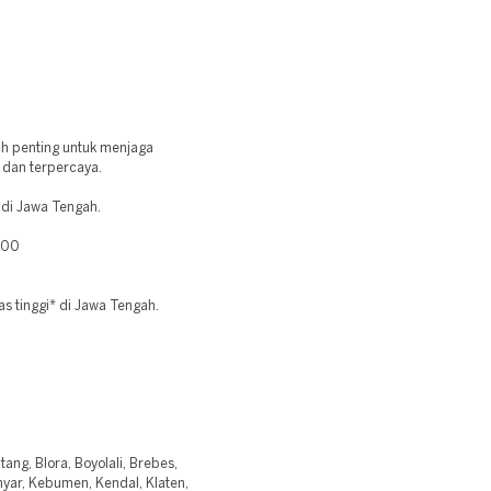
ah penting untuk menjaga
l dan terpercaya.
 di Jawa Tengah.
400
s tinggi* di Jawa Tengah.
ang, Blora, Boyolali, Brebes,
yar, Kebumen, Kendal, Klaten,