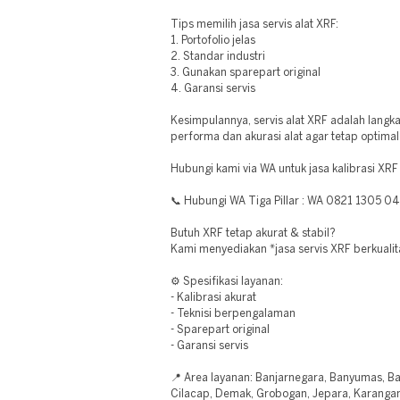
Tips memilih jasa servis alat XRF:
1. Portofolio jelas
2. Standar industri
3. Gunakan sparepart original
4. Garansi servis
Kesimpulannya, servis alat XRF adalah langk
performa dan akurasi alat agar tetap optima
Hubungi kami via WA untuk jasa kalibrasi XRF
📞 Hubungi WA Tiga Pillar : WA 0821 1305 0
Butuh XRF tetap akurat & stabil?
Kami menyediakan *jasa servis XRF berkualita
⚙️ Spesifikasi layanan:
- Kalibrasi akurat
- Teknisi berpengalaman
- Sparepart original
- Garansi servis
📍 Area layanan: Banjarnegara, Banyumas, Bat
Cilacap, Demak, Grobogan, Jepara, Karangan