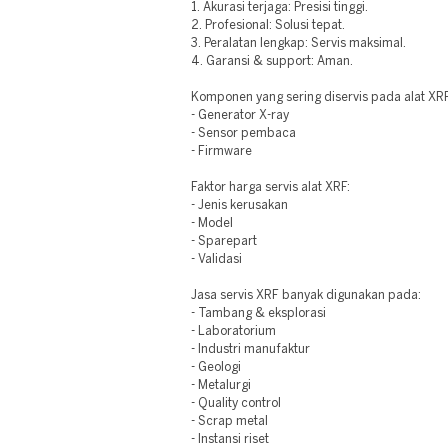
1. Akurasi terjaga: Presisi tinggi.
2. Profesional: Solusi tepat.
3. Peralatan lengkap: Servis maksimal.
4. Garansi & support: Aman.
Komponen yang sering diservis pada alat XR
- Generator X-ray
- Sensor pembaca
- Firmware
Faktor harga servis alat XRF:
- Jenis kerusakan
- Model
- Sparepart
- Validasi
Jasa servis XRF banyak digunakan pada:
- Tambang & eksplorasi
- Laboratorium
- Industri manufaktur
- Geologi
- Metalurgi
- Quality control
- Scrap metal
- Instansi riset