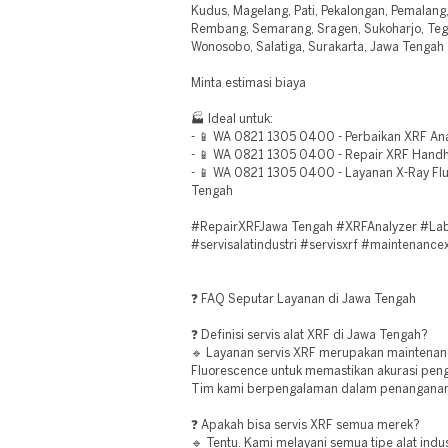
Kudus, Magelang, Pati, Pekalongan, Pemalang,
Rembang, Semarang, Sragen, Sukoharjo, Teg
Wonosobo, Salatiga, Surakarta, Jawa Tengah
Minta estimasi biaya
🏭 Ideal untuk:
- 📱 WA 0821 1305 0400 - Perbaikan XRF An
- 📱 WA 0821 1305 0400 - Repair XRF Hand
- 📱 WA 0821 1305 0400 - Layanan X-Ray Fl
Tengah
#RepairXRFJawa Tengah #XRFAnalyzer #Labo
#servisalatindustri #servisxrf #maintenancex
❓ FAQ Seputar Layanan di Jawa Tengah
❓ Definisi servis alat XRF di Jawa Tengah?
🔹 Layanan servis XRF merupakan maintenanc
Fluorescence untuk memastikan akurasi peng
Tim kami berpengalaman dalam penanganan
❓ Apakah bisa servis XRF semua merek?
🔹 Tentu. Kami melayani semua tipe alat indu