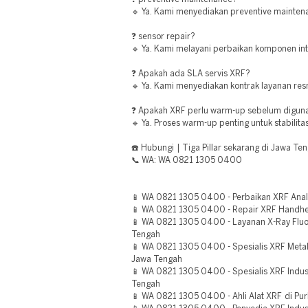
🔹 Ya. Kami menyediakan preventive maintena
❓ sensor repair?
🔹 Ya. Kami melayani perbaikan komponen int
❓ Apakah ada SLA servis XRF?
🔹 Ya. Kami menyediakan kontrak layanan res
❓ Apakah XRF perlu warm-up sebelum digun
🔹 Ya. Proses warm-up penting untuk stabilitas
☎️ Hubungi | Tiga Pillar sekarang di Jawa Te
📞 WA: WA 0821 1305 0400
📱 WA 0821 1305 0400 - Perbaikan XRF Anal
📱 WA 0821 1305 0400 - Repair XRF Handhe
📱 WA 0821 1305 0400 - Layanan X-Ray Flu
Tengah
📱 WA 0821 1305 0400 - Spesialis XRF Meta
Jawa Tengah
📱 WA 0821 1305 0400 - Spesialis XRF Indus
Tengah
📱 WA 0821 1305 0400 - Ahli Alat XRF di Pu