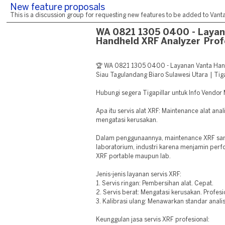
New feature proposals
This is a discussion group for requesting new features to be added to Vantag
WA 0821 1305 0400 - Layan
Handheld XRF Analyzer Prof
🏆 WA 0821 1305 0400 - Layanan Vanta Hand
Siau Tagulandang Biaro Sulawesi Utara | Tiga
Hubungi segera Tigapillar untuk Info Vendo
Apa itu servis alat XRF: Maintenance alat ana
mengatasi kerusakan.
Dalam penggunaannya, maintenance XRF san
laboratorium, industri karena menjamin perfo
XRF portable maupun lab.
Jenis-jenis layanan servis XRF:
1. Servis ringan: Pembersihan alat. Cepat.
2. Servis berat: Mengatasi kerusakan. Profesi
3. Kalibrasi ulang: Menawarkan standar analis
Keunggulan jasa servis XRF profesional: