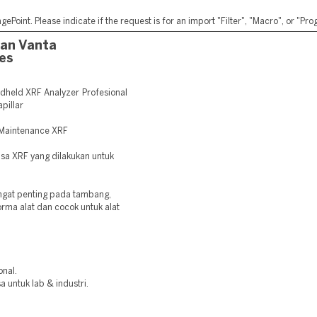
ePoint. Please indicate if the request is for an import "Filter", "Macro", or "P
an Vanta
es
held XRF Analyzer Profesional
pillar
r Maintenance XRF
lisa XRF yang dilakukan untuk
gat penting pada tambang,
rma alat dan cocok untuk alat
onal.
a untuk lab & industri.