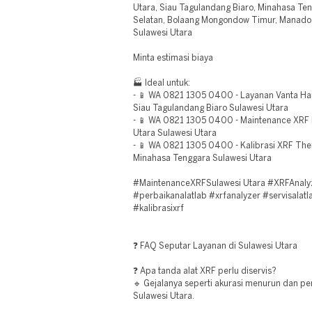
Utara, Siau Tagulandang Biaro, Minahasa T
Selatan, Bolaang Mongondow Timur, Manado
Sulawesi Utara
Minta estimasi biaya
🏭 Ideal untuk:
- 📱 WA 0821 1305 0400 - Layanan Vanta Ha
Siau Tagulandang Biaro Sulawesi Utara
- 📱 WA 0821 1305 0400 - Maintenance XRF 
Utara Sulawesi Utara
- 📱 WA 0821 1305 0400 - Kalibrasi XRF The
Minahasa Tenggara Sulawesi Utara
#MaintenanceXRFSulawesi Utara #XRFAnalyz
#perbaikanalatlab #xrfanalyzer #servisalatl
#kalibrasixrf
❓ FAQ Seputar Layanan di Sulawesi Utara
❓ Apa tanda alat XRF perlu diservis?
🔹 Gejalanya seperti akurasi menurun dan pe
Sulawesi Utara.