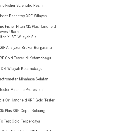
o Fisher Scientific Resmi
isher Benchtop XRF Wilayah
o Fisher Niton Xl5 Plus Handheld
awesi Utara
iton XL3T Wilayah Siau
RF Analyzer Bruker Bergaransi
RF Gold Tester di Kotamobagu
n Dxl Wilayah Kotamobagu
ctrometer Minahasa Selatan
ester Machine Profesional
ble Or Handheld XRF Gold Tester
Xl5 Plus XRF Cepat Bolaang
To Test Gold Terpercaya