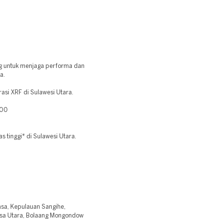
ing untuk menjaga performa dan
a.
asi XRF di Sulawesi Utara.
400
s tinggi* di Sulawesi Utara.
sa, Kepulauan Sangihe,
asa Utara, Bolaang Mongondow