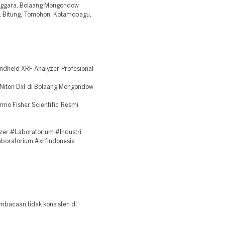
enggara, Bolaang Mongondow
, Bitung, Tomohon, Kotamobagu,
ndheld XRF Analyzer Profesional
Niton Dxl di Bolaang Mongondow
rmo Fisher Scientific Resmi
er #Laboratorium #Industri
aboratorium #xrfindonesia
mbacaan tidak konsisten di