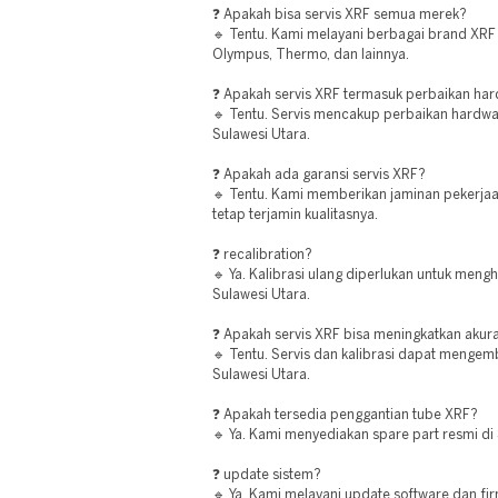
❓ Apakah bisa servis XRF semua merek?
🔹 Tentu. Kami melayani berbagai brand XRF 
Olympus, Thermo, dan lainnya.
❓ Apakah servis XRF termasuk perbaikan ha
🔹 Tentu. Servis mencakup perbaikan hardw
Sulawesi Utara.
❓ Apakah ada garansi servis XRF?
🔹 Tentu. Kami memberikan jaminan pekerjaan
tetap terjamin kualitasnya.
❓ recalibration?
🔹 Ya. Kalibrasi ulang diperlukan untuk menghin
Sulawesi Utara.
❓ Apakah servis XRF bisa meningkatkan akur
🔹 Tentu. Servis dan kalibrasi dapat mengem
Sulawesi Utara.
❓ Apakah tersedia penggantian tube XRF?
🔹 Ya. Kami menyediakan spare part resmi di 
❓ update sistem?
🔹 Ya. Kami melayani update software dan fi