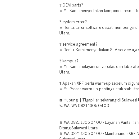
❓ OEM parts?
🔹 Ya. Kami menyediakan komponen resmi di 
❓ system error?
🔹 Tentu. Error software dapat mempengaruh
Utara.
❓ service agreement?
🔹 Tentu. Kami menyediakan SLA service agr
❓ kampus?
🔹 Ya. Kami melayani universitas dan laborat
Utara.
❓ Apakah XRF perlu warm-up sebelum digun
🔹 Ya. Proses warm-up penting untuk stabilitas
☎️ Hubungi | Tigapillar sekarang di Sulawesi 
📞 WA: WA 0821 1305 0400
📱 WA 0821 1305 0400 - Layanan Vanta Hand
Bitung Sulawesi Utara
📱 WA 0821 1305 0400 - Maintenance XRF Ni