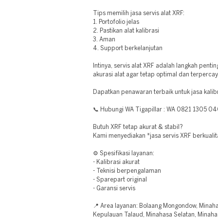
Tips memilih jasa servis alat XRF:
1. Portofolio jelas
2. Pastikan alat kalibrasi
3. Aman
4. Support berkelanjutan
Intinya, servis alat XRF adalah langkah pent
akurasi alat agar tetap optimal dan terpercay
Dapatkan penawaran terbaik untuk jasa kalibr
📞 Hubungi WA Tigapillar : WA 0821 1305 0
Butuh XRF tetap akurat & stabil?
Kami menyediakan *jasa servis XRF berkualita
⚙️ Spesifikasi layanan:
- Kalibrasi akurat
- Teknisi berpengalaman
- Sparepart original
- Garansi servis
📍 Area layanan: Bolaang Mongondow, Minaha
Kepulauan Talaud, Minahasa Selatan, Minah