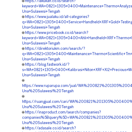
🌐
https://lakukan.co.id/search?
keyword=WA+0821+1305+0400+Maintenance+Thermo+Analyze
Una+Sulawesi+Tengah
🌐
https://www.jualaku.id/all-categories?
q=WA+0821+1305+0400+Service+Handheld+XRF+Gold+Testing+
Una+Sulawesi+Tengah
🌐
https://www.pricebook.co.id/search?
keyword=WA+0821+1305+0400+Ahli+Handheld+XRF+Thermo+Fi
Una+Sulawesi+Tengah
🌐
https://direktoriukm.com/search/?
q=WA+0821+1305+0400+Maintenance+Thermo+Scientific+Tm+Ni
Una+Sulawesi+Tengah
🌐
https://blog.fastwork.id/?
s=WA+0821+1305+0400+Kalibrasi+Niton+XRF+Xl2+Precious+Met
Una+Sulawesi+Tengah
🌐
https://www.ruparupa.com/jual/WA%200821%201305%2
Una%20Sulawesi%20Tengah
🌐
https://ruangjual.com/cari/WA%200821%201305%2004
Una%20Sulawesi%20Tengah
🌐
https://inaproduct.com/search/companies?
companies%5Bquery%5D=WA%200821%201305%200400%2
Una%20Sulawesi%20Tengah
🌐
https://adasale.co.id/search?