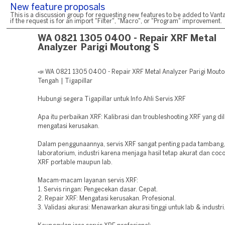
New feature proposals
This is a discussion group for requesting new features to be added to Vanta
if the request is for an import "Filter", "Macro", or "Program" improvement.
WA 0821 1305 0400 - Repair XRF Metal
Analyzer Parigi Moutong S
📣 WA 0821 1305 0400 - Repair XRF Metal Analyzer Parigi Mouto
Tengah | Tigapillar
Hubungi segera Tigapillar untuk Info Ahli Servis XRF
Apa itu perbaikan XRF: Kalibrasi dan troubleshooting XRF yang di
mengatasi kerusakan.
Dalam penggunaannya, servis XRF sangat penting pada tambang,
laboratorium, industri karena menjaga hasil tetap akurat dan coco
XRF portable maupun lab.
Macam-macam layanan servis XRF:
1. Servis ringan: Pengecekan dasar. Cepat.
2. Repair XRF: Mengatasi kerusakan. Profesional.
3. Validasi akurasi: Menawarkan akurasi tinggi untuk lab & industri