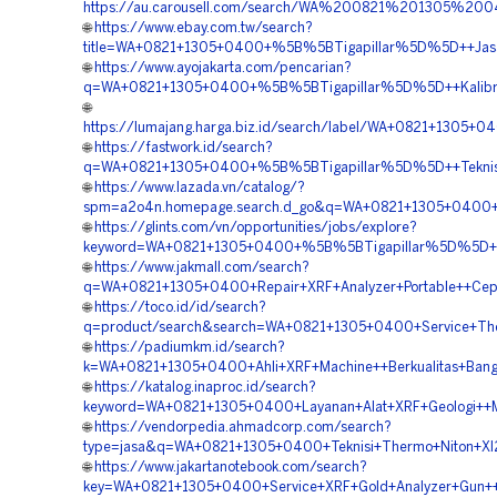
https://au.carousell.com/search/WA%200821%201305%
🌐
https://www.ebay.com.tw/search?
title=WA+0821+1305+0400+%5B%5BTigapillar%5D%5D++Jasa+S
🌐
https://www.ayojakarta.com/pencarian?
q=WA+0821+1305+0400+%5B%5BTigapillar%5D%5D++Kalibras
🌐
https://lumajang.harga.biz.id/search/label/WA+0821+1305
🌐
https://fastwork.id/search?
q=WA+0821+1305+0400+%5B%5BTigapillar%5D%5D++Teknisi+
🌐
https://www.lazada.vn/catalog/?
spm=a2o4n.homepage.search.d_go&q=WA+0821+1305+0400+%5
🌐
https://glints.com/vn/opportunities/jobs/explore?
keyword=WA+0821+1305+0400+%5B%5BTigapillar%5D%5D++Ve
🌐
https://www.jakmall.com/search?
q=WA+0821+1305+0400+Repair+XRF+Analyzer+Portable++Cepa
🌐
https://toco.id/id/search?
q=product/search&search=WA+0821+1305+0400+Service+Thermo
🌐
https://padiumkm.id/search?
k=WA+0821+1305+0400+Ahli+XRF+Machine++Berkualitas+Bang
🌐
https://katalog.inaproc.id/search?
keyword=WA+0821+1305+0400+Layanan+Alat+XRF+Geologi++M
🌐
https://vendorpedia.ahmadcorp.com/search?
type=jasa&q=WA+0821+1305+0400+Teknisi+Thermo+Niton+Xl2
🌐
https://www.jakartanotebook.com/search?
key=WA+0821+1305+0400+Service+XRF+Gold+Analyzer+Gun++