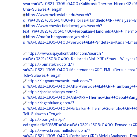
search=WA+0821+1305+0400+Kalibrasi+Thermo+Niton+Xl2+98
Una+Sulawesi+Tengah
🌐
https://www.metrostate.edu/search?
q=WA+0821+1305+0400+Kalibrasi+Handheld+XRF+Analyzer+Br
🌐
https://www.chesterfieldtwpnj.gov/search?
text=WA+0821+1305+0400+Perbaikan+Handheld+XRF+Thermo+F
🌐
https://mafar.bangsamoro.gov.ph/?
s=WA+0821+1305+0400+Service+Alat+Pendeteksi+Kadar+Emas+
🔗
https://www.usjayakontraktor.com/search?
q=WA+0821+1305+0400+Kalibrasi+Alat+XRF+Emas++Wilayah+B
🔗
https://bimateknik.co.id/?
s=WA+0821+1305+0400+Maintenance+XRF+PMI++Berkualitas+To
Toli+Sulawesi+Tengah
🔗
https://jagoanrenovasirumah.com/?
s=WA+0821+1305+0400+After+Service+Alat+XRF+Tambang++P
🔗
https://prakasakarya.com/?
s=WA+0821+1305+0400+Ahli+XRF+Thermo+Gun++Cepat+Bangg
🔗
https://agentukang.com/?
s=WA+0821+1305+0400+Perbaikan+Thermo+Scientific+XRF++C
Toli+Sulawesi+Tengah
🔗
https://bangkit.in/p?
categories%5B%5D=0&q=WA+0821+1305+0400+Penyedia+XRF+A
🔗
https://www.kreasimultisteel.com/?
s=WA+0821+1305+0400+Perbaikan+XRF+Metal+Analyzer++Dong