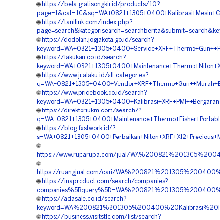
🌐
https://bela.gratisongkir.id/products/10?
page=1&cat=10&sq=WA+0821+1305+0400+Kalibrasi+Mesin+Ce
🌐
https://tanilink.com/index.php?
page=search&kategorisearch=searchberita&submit=search&k
🌐
https://dodolan.jogjakota.go.id/search?
keyword=WA+0821+1305+0400+Service+XRF+Thermo+Gun++Pro
🌐
https://lakukan.co.id/search?
keyword=WA+0821+1305+0400+Maintenance+Thermo+Niton+Xl
🌐
https://www.jualaku.id/all-categories?
q=WA+0821+1305+0400+Vendor+XRF+Thermo+Gun++Murah+Ba
🌐
https://www.pricebook.co.id/search?
keyword=WA+0821+1305+0400+Kalibrasi+XRF+PMI++Bergarans
🌐
https://direktoriukm.com/search/?
q=WA+0821+1305+0400+Maintenance+Thermo+Fisher+Portable
🌐
https://blog.fastwork.id/?
s=WA+0821+1305+0400+Perbaikan+Niton+XRF+Xl2+Precious+Me
🌐
https://www.ruparupa.com/jual/WA%200821%201305%20
🌐
https://ruangjual.com/cari/WA%200821%201305%2004
🌐
https://inaproduct.com/search/companies?
companies%5Bquery%5D=WA%200821%201305%200400%20
🌐
https://adasale.co.id/search?
keyword=WA%200821%201305%200400%20Kalibrasi%20Ha
🌐
https://business.visitstlc.com/list/search?