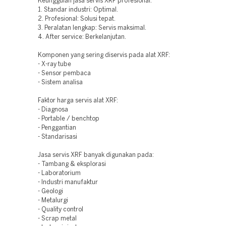
Keunggulan jasa servis XRF profesional:
1. Standar industri: Optimal.
2. Profesional: Solusi tepat.
3. Peralatan lengkap: Servis maksimal.
4. After service: Berkelanjutan.
Komponen yang sering diservis pada alat XRF:
- X-ray tube
- Sensor pembaca
- Sistem analisa
Faktor harga servis alat XRF:
- Diagnosa
- Portable / benchtop
- Penggantian
- Standarisasi
Jasa servis XRF banyak digunakan pada:
- Tambang & eksplorasi
- Laboratorium
- Industri manufaktur
- Geologi
- Metalurgi
- Quality control
- Scrap metal