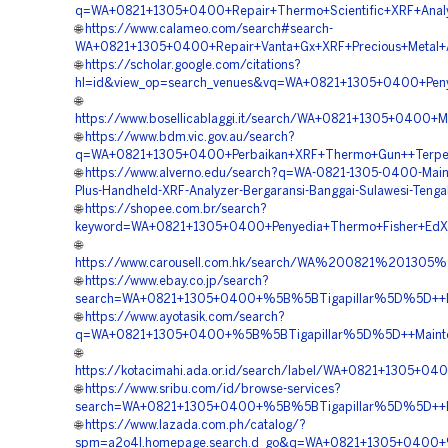
q=WA+0821+1305+0400+Repair+Thermo+Scientific+XRF+Analy
🌐
https://www.calameo.com/search#search-
WA+0821+1305+0400+Repair+Vanta+Gx+XRF+Precious+Metal+A
🌐
https://scholar.google.com/citations?
hl=id&view_op=search_venues&vq=WA+0821+1305+0400+Penyed
🌐
https://www.bosellicablaggi.it/search/WA+0821+1305+0400+
🌐
https://www.bdm.vic.gov.au/search?
q=WA+0821+1305+0400+Perbaikan+XRF+Thermo+Gun++Terper
🌐
https://www.alverno.edu/search?q=WA-0821-1305-0400-Main
Plus-Handheld-XRF-Analyzer-Bergaransi-Banggai-Sulawesi-Tenga
🌐
https://shopee.com.br/search?
keyword=WA+0821+1305+0400+Penyedia+Thermo+Fisher+EdXR
🌐
https://www.carousell.com.hk/search/WA%200821%201
🌐
https://www.ebay.co.jp/search?
search=WA+0821+1305+0400+%5B%5BTigapillar%5D%5D++Lay
🌐
https://www.ayotasik.com/search?
q=WA+0821+1305+0400+%5B%5BTigapillar%5D%5D++Maintenan
🌐
https://kotacimahi.ada.or.id/search/label/WA+0821+1305+0
🌐
https://www.sribu.com/id/browse-services?
search=WA+0821+1305+0400+%5B%5BTigapillar%5D%5D++Perb
🌐
https://www.lazada.com.ph/catalog/?
spm=a2o4l.homepage.search.d_go&q=WA+0821+1305+0400+%5