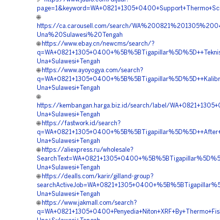
page=1&keyword=WA+0821+1305+0400+Support+Thermo+Scienti
🌐
https://ca.carousell.com/search/WA%200821%201305%
Una%20Sulawesi%20Tengah
🌐
https://www.ebay.cn/newcms/search/?
q=WA+0821+1305+0400+%5B%5BTigapillar%5D%5D++Teknisi+X
Una+Sulawesi+Tengah
🌐
https://www.ayoyogya.com/search?
q=WA+0821+1305+0400+%5B%5BTigapillar%5D%5D++Kalibrasi+
Una+Sulawesi+Tengah
🌐
https://kembangan.harga.biz.id/search/label/WA+0821+13
Una+Sulawesi+Tengah
🌐
https://fastwork.id/search?
q=WA+0821+1305+0400+%5B%5BTigapillar%5D%5D++After+Se
Una+Sulawesi+Tengah
🌐
https://aliexpress.ru/wholesale?
SearchText=WA+0821+1305+0400+%5B%5BTigapillar%5D%5D++
Una+Sulawesi+Tengah
🌐
https://dealls.com/karir/gilland-group?
searchActiveJob=WA+0821+1305+0400+%5B%5BTigapillar%5D
Una+Sulawesi+Tengah
🌐
https://www.jakmall.com/search?
q=WA+0821+1305+0400+Penyedia+Niton+XRF+By+Thermo+Fish