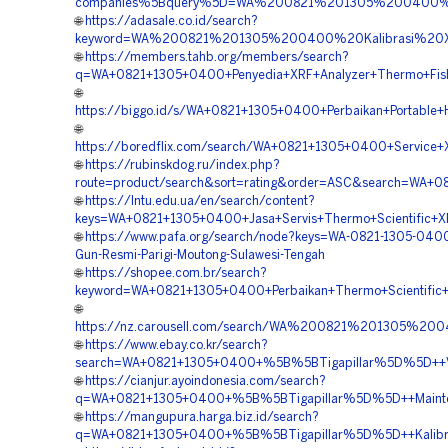
companies%5Bquery%5D=WA%200821%201305%200400%20
🌐
https://adasale.co.id/search?
keyword=WA%200821%201305%200400%20Kalibrasi%20X
🌐
https://members.tahb.org/members/search?
q=WA+0821+1305+0400+Penyedia+XRF+Analyzer+Thermo+Fishe
🌐
https://biggo.id/s/WA+0821+1305+0400+Perbaikan+Portable+
🌐
https://boredflix.com/search/WA+0821+1305+0400+Service+
🌐
https://rubinskdog.ru/index.php?
route=product/search&sort=rating&order=ASC&search=WA+0
🌐
https://lntu.edu.ua/en/search/content?
keys=WA+0821+1305+0400+Jasa+Servis+Thermo+Scientific+XR
🌐
https://www.pafa.org/search/node?keys=WA-0821-1305-0400
Gun-Resmi-Parigi-Moutong-Sulawesi-Tengah
🌐
https://shopee.com.br/search?
keyword=WA+0821+1305+0400+Perbaikan+Thermo+Scientific+
🌐
https://nz.carousell.com/search/WA%200821%201305%
🌐
https://www.ebay.co.kr/search?
search=WA+0821+1305+0400+%5B%5BTigapillar%5D%5D++Ve
🌐
https://cianjur.ayoindonesia.com/search?
q=WA+0821+1305+0400+%5B%5BTigapillar%5D%5D++Maintenan
🌐
https://mangupura.harga.biz.id/search?
q=WA+0821+1305+0400+%5B%5BTigapillar%5D%5D++Kalibras