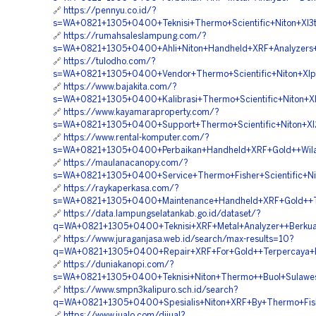
🔗
https://pennyu.co.id/?
s=WA+0821+1305+0400+Teknisi+Thermo+Scientific+Niton+Xl3t
🔗
https://rumahsaleslampung.com/?
s=WA+0821+1305+0400+Ahli+Niton+Handheld+XRF+Analyzers++
🔗
https://tulodho.com/?
s=WA+0821+1305+0400+Vendor+Thermo+Scientific+Niton+Xlp
🔗
https://www.bajakita.com/?
s=WA+0821+1305+0400+Kalibrasi+Thermo+Scientific+Niton+X
🔗
https://www.kayamaraproperty.com/?
s=WA+0821+1305+0400+Support+Thermo+Scientific+Niton+Xl2
🔗
https://www.rental-komputer.com/?
s=WA+0821+1305+0400+Perbaikan+Handheld+XRF+Gold++Wila
🔗
https://maulanacanopy.com/?
s=WA+0821+1305+0400+Service+Thermo+Fisher+Scientific+Ni
🔗
https://raykaperkasa.com/?
s=WA+0821+1305+0400+Maintenance+Handheld+XRF+Gold++Te
🔗
https://data.lampungselatankab.go.id/dataset/?
q=WA+0821+1305+0400+Teknisi+XRF+Metal+Analyzer++Berkuali
🔗
https://www.juraganjasa.web.id/search/max-results=10?
q=WA+0821+1305+0400+Repair+XRF+For+Gold++Terpercaya+B
🔗
https://duniakanopi.com/?
s=WA+0821+1305+0400+Teknisi+Niton+Thermo++Buol+Sulawe
🔗
https://www.smpn3kalipuro.sch.id/search?
q=WA+0821+1305+0400+Spesialis+Niton+XRF+By+Thermo+Fish
🔗
https://www.jualo.com/dijual?