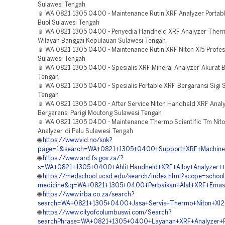
Sulawesi Tengah
📱 WA 0821 1305 0400 - Maintenance Rutin XRF Analyzer Portab
Buol Sulawesi Tengah
📱 WA 0821 1305 0400 - Penyedia Handheld XRF Analyzer Ther
Wilayah Banggai Kepulauan Sulawesi Tengah
📱 WA 0821 1305 0400 - Maintenance Rutin XRF Niton Xl5 Profesio
Sulawesi Tengah
📱 WA 0821 1305 0400 - Spesialis XRF Mineral Analyzer Akurat B
Tengah
📱 WA 0821 1305 0400 - Spesialis Portable XRF Bergaransi Sigi 
Tengah
📱 WA 0821 1305 0400 - After Service Niton Handheld XRF Anal
Bergaransi Parigi Moutong Sulawesi Tengah
📱 WA 0821 1305 0400 - Maintenance Thermo Scientific Tm Nit
Analyzer di Palu Sulawesi Tengah
🌐
https://www.vid.no/sok?
page=1&search=WA+0821+1305+0400+Support+XRF+Machine++
🌐
https://www.ard.fs.gov.za/?
s=WA+0821+1305+0400+Ahli+Handheld+XRF+Alloy+Analyzer++P
🌐
https://medschool.ucsd.edu/search/index.html?scope=school
medicine&q=WA+0821+1305+0400+Perbaikan+Alat+XRF+Emas+
🌐
https://www.irba.co.za/search?
search=WA+0821+1305+0400+Jasa+Servis+Thermo+Niton+Xl2+
🌐
https://www.cityofcolumbuswi.com/Search?
searchPhrase=WA+0821+1305+0400+Layanan+XRF+Analyzer+Po