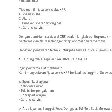
- Instansi riset
Tips memilih jasa servis alat XRF:
1. Spesialis XRF
2. Akurat
3. Gunakan sparepart original
4. Garansi servis
Dengan demikian, servis alat XRF adalah langkah penting untuk 
performa dan akurasi alat agar tetap optimal dan terpercaya.
Dapatkan penawaran terbaik untuk jasa servis XRF di Sulawesi Te
📞 Hubungi WA Tigapillar : WA 0821 1305 0400
Ingin performa alat maksimal?
Kami menyediakan *jasa servis XRF berkualitas tinggi* di Sulawes
⚙️ Spesifikasi layanan:
- Kalibrasi akurat
- Teknisi berpengalaman
- Sparepart original
- Garansi servis
📍 Area layanan: Banggai, Poso, Donggala, Toli-Toli, Buol, Morowali