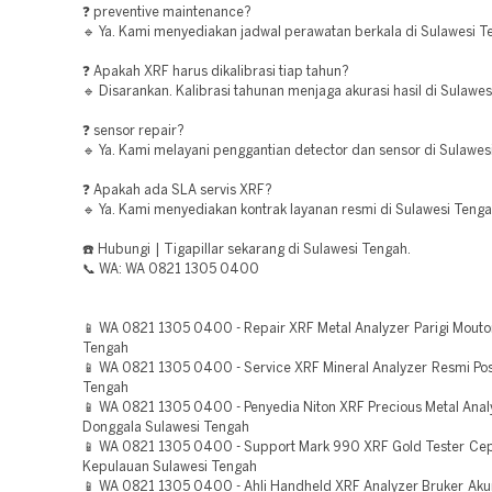
❓ preventive maintenance?
🔹 Ya. Kami menyediakan jadwal perawatan berkala di Sulawesi T
❓ Apakah XRF harus dikalibrasi tiap tahun?
🔹 Disarankan. Kalibrasi tahunan menjaga akurasi hasil di Sulawes
❓ sensor repair?
🔹 Ya. Kami melayani penggantian detector dan sensor di Sulawes
❓ Apakah ada SLA servis XRF?
🔹 Ya. Kami menyediakan kontrak layanan resmi di Sulawesi Tenga
☎️ Hubungi | Tigapillar sekarang di Sulawesi Tengah.
📞 WA: WA 0821 1305 0400
📱 WA 0821 1305 0400 - Repair XRF Metal Analyzer Parigi Mouto
Tengah
📱 WA 0821 1305 0400 - Service XRF Mineral Analyzer Resmi Po
Tengah
📱 WA 0821 1305 0400 - Penyedia Niton XRF Precious Metal Anal
Donggala Sulawesi Tengah
📱 WA 0821 1305 0400 - Support Mark 990 XRF Gold Tester Cep
Kepulauan Sulawesi Tengah
📱 WA 0821 1305 0400 - Ahli Handheld XRF Analyzer Bruker Akur