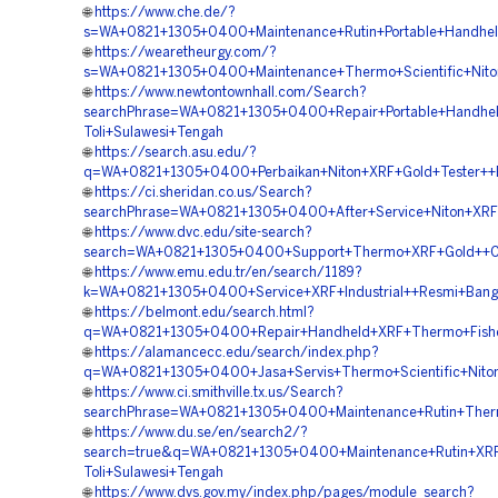
🌐
https://www.che.de/?
s=WA+0821+1305+0400+Maintenance+Rutin+Portable+Handhel
🌐
https://wearetheurgy.com/?
s=WA+0821+1305+0400+Maintenance+Thermo+Scientific+Niton
🌐
https://www.newtontownhall.com/Search?
searchPhrase=WA+0821+1305+0400+Repair+Portable+Handheld+
Toli+Sulawesi+Tengah
🌐
https://search.asu.edu/?
q=WA+0821+1305+0400+Perbaikan+Niton+XRF+Gold+Tester++B
🌐
https://ci.sheridan.co.us/Search?
searchPhrase=WA+0821+1305+0400+After+Service+Niton+XRF+
🌐
https://www.dvc.edu/site-search?
search=WA+0821+1305+0400+Support+Thermo+XRF+Gold++Ce
🌐
https://www.emu.edu.tr/en/search/1189?
k=WA+0821+1305+0400+Service+XRF+Industrial++Resmi+Bang
🌐
https://belmont.edu/search.html?
q=WA+0821+1305+0400+Repair+Handheld+XRF+Thermo+Fisher
🌐
https://alamancecc.edu/search/index.php?
q=WA+0821+1305+0400+Jasa+Servis+Thermo+Scientific+Niton
🌐
https://www.ci.smithville.tx.us/Search?
searchPhrase=WA+0821+1305+0400+Maintenance+Rutin+Therm
🌐
https://www.du.se/en/search2/?
search=true&q=WA+0821+1305+0400+Maintenance+Rutin+XRF+A
Toli+Sulawesi+Tengah
🌐
https://www.dvs.gov.my/index.php/pages/module_search?