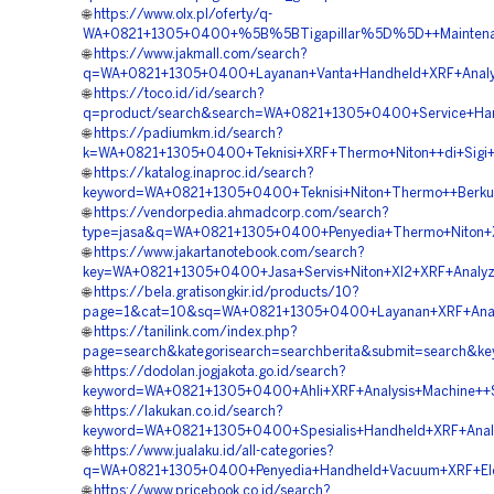
🌐
https://www.olx.pl/oferty/q-
WA+0821+1305+0400+%5B%5BTigapillar%5D%5D++Maintenance+
🌐
https://www.jakmall.com/search?
q=WA+0821+1305+0400+Layanan+Vanta+Handheld+XRF+Analyz
🌐
https://toco.id/id/search?
q=product/search&search=WA+0821+1305+0400+Service+Hand
🌐
https://padiumkm.id/search?
k=WA+0821+1305+0400+Teknisi+XRF+Thermo+Niton++di+Sigi+
🌐
https://katalog.inaproc.id/search?
keyword=WA+0821+1305+0400+Teknisi+Niton+Thermo++Berkual
🌐
https://vendorpedia.ahmadcorp.com/search?
type=jasa&q=WA+0821+1305+0400+Penyedia+Thermo+Niton+Xl
🌐
https://www.jakartanotebook.com/search?
key=WA+0821+1305+0400+Jasa+Servis+Niton+Xl2+XRF+Analyze
🌐
https://bela.gratisongkir.id/products/10?
page=1&cat=10&sq=WA+0821+1305+0400+Layanan+XRF+Analys
🌐
https://tanilink.com/index.php?
page=search&kategorisearch=searchberita&submit=search&k
🌐
https://dodolan.jogjakota.go.id/search?
keyword=WA+0821+1305+0400+Ahli+XRF+Analysis+Machine++S
🌐
https://lakukan.co.id/search?
keyword=WA+0821+1305+0400+Spesialis+Handheld+XRF+Analyz
🌐
https://www.jualaku.id/all-categories?
q=WA+0821+1305+0400+Penyedia+Handheld+Vacuum+XRF+Elem
🌐
https://www.pricebook.co.id/search?