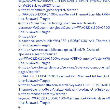
keyword=WA%200821%201305%200400%20After%20Servi
Una%20Sulawesi%20Tengah
🌐
https://members.gotcc.org/list/search?
q=WA+0821+1305+0400+Jasa+Servis+Thermo+Scientific+XRF+A
Una+Sulawesi+Tengah
🌐
https://chinamanufacturingguide.com/search-result?
business=MA&countries=global&search=WA+0821+1305+0400+
Una+Sulawesi+Tengah
🌐
https://sk-
sk.facebook.com/public/WA+0821+1305+0400+Ahli+Thermo+
Una+Sulawesi+Tengah
🌐
https://www.reseaubibliocnca.qc.ca/client/fr_CA/saint-
apollinaire/search/results?
qu=WA+0821+1305+0400+Layanan+XRF+Diamond+Tester++Wil
Una+Sulawesi+Tengah
🌐
https://www.bellgardens.org/services/advanced-components/
pages/search?
q=WA+0821+1305+0400+Layanan+XRF+Machine+To+Test+Gold+
Una+Sulawesi+Tengah
🌐
https://www.marietta.edu/search?keys=WA-0821-1305-0400-S
Thermo-Scientific-Gold-Analyzer-Wilayah-Tojo-Una-Una-Sulawes
🌐
https://shopee.com.my/search?
keyword=WA+0821+1305+0400+Maintenance+XRF+Analyzer+Met
Una+Sulawesi+Tengah
🌐