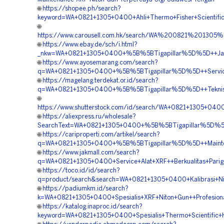
🌐
https://shopee.ph/search?
keyword=WA+0821+1305+0400+Ahli+Thermo+Fisher+Scientific+
🌐
https://www.carousell.com.hk/search/WA%200821%2013
🌐
https://www.ebay.de/sch/i.html?
_nkw=WA+0821+1305+0400+%5B%5BTigapillar%5D%5D++Jasa+S
🌐
https://www.ayosemarang.com/search?
q=WA+0821+1305+0400+%5B%5BTigapillar%5D%5D++Service+
🌐
https://magelang.terdekat.or.id/search?
q=WA+0821+1305+0400+%5B%5BTigapillar%5D%5D++Teknisi+X
🌐
https://www.shutterstock.com/id/search/WA+0821+1305+040
🌐
https://aliexpress.ru/wholesale?
SearchText=WA+0821+1305+0400+%5B%5BTigapillar%5D%5D++P
🌐
https://cariproperti.com/artikel/search?
q=WA+0821+1305+0400+%5B%5BTigapillar%5D%5D++Maintenan
🌐
https://www.jakmall.com/search?
q=WA+0821+1305+0400+Service+Alat+XRF++Berkualitas+Parig
🌐
https://toco.id/id/search?
q=product/search&search=WA+0821+1305+0400+Kalibrasi+Nit
🌐
https://padiumkm.id/search?
k=WA+0821+1305+0400+Spesialis+XRF+Niton+Gun++Profesiona
🌐
https://katalog.inaproc.id/search?
keyword=WA+0821+1305+0400+Spesialis+Thermo+Scientific+H