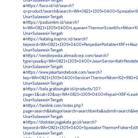
Una+Sulawesi+Tengah
🌐
https://toco.id/id/search?
q=product/search&search=WA+0821+1305+0400+Spesialis+XRF
Una+Sulawesi+Tengah
🌐
https://padiumkm.id/search?
k=WA+0821+1305+0400+Layanan+Thermo+Scientific+Niton+Xl
Una+Sulawesi+Tengah
🌐
https://katalog.inaproc.id/search?
keyword=WA+0821+1305+0400+Penyedia+Portable+XRF++Akura
Una+Sulawesi+Tengah
🌐
https://vendorpedia.ahmadcorp.com/search?
type=jasa&q=WA+0821+1305+0400+Jasa+Servis+Alat+Pendete
Una+Sulawesi+Tengah
🌐
https://www.jakartanotebook.com/search?
key=WA+0821+1305+0400+Service+Thermo+Niton+Xl2+980+Go
Una+Sulawesi+Tengah
🌐
https://bela.gratisongkir.id/products/10?
page=1&cat=10&sq=WA+0821+1305+0400+Repair+XRF+Lead+T
Una+Sulawesi+Tengah
🌐
https://tanilink.com/index.php?
page=search&kategorisearch=searchberita&submit=search&
Una+Sulawesi+Tengah
🌐
https://dodolan.jogjakota.go.id/search?
keyword=WA+0821+1305+0400+Spesialis+Thermo+Fisher+EdX
Una+Sulawesi+Tengah