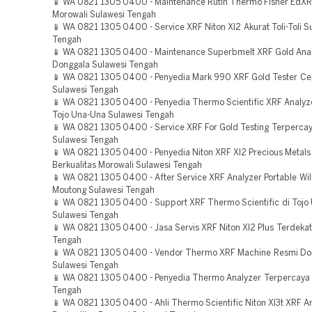
📱 WA 0821 1305 0400 - Maintenance Rutin Thermo Fisher EdXR
Morowali Sulawesi Tengah
📱 WA 0821 1305 0400 - Service XRF Niton Xl2 Akurat Toli-Toli S
Tengah
📱 WA 0821 1305 0400 - Maintenance Superbmelt XRF Gold Ana
Donggala Sulawesi Tengah
📱 WA 0821 1305 0400 - Penyedia Mark 990 XRF Gold Tester Ce
Sulawesi Tengah
📱 WA 0821 1305 0400 - Penyedia Thermo Scientific XRF Analyz
Tojo Una-Una Sulawesi Tengah
📱 WA 0821 1305 0400 - Service XRF For Gold Testing Terpercaya
Sulawesi Tengah
📱 WA 0821 1305 0400 - Penyedia Niton XRF Xl2 Precious Metals
Berkualitas Morowali Sulawesi Tengah
📱 WA 0821 1305 0400 - After Service XRF Analyzer Portable Wil
Moutong Sulawesi Tengah
📱 WA 0821 1305 0400 - Support XRF Thermo Scientific di Tojo
Sulawesi Tengah
📱 WA 0821 1305 0400 - Jasa Servis XRF Niton Xl2 Plus Terdekat
Tengah
📱 WA 0821 1305 0400 - Vendor Thermo XRF Machine Resmi Do
Sulawesi Tengah
📱 WA 0821 1305 0400 - Penyedia Thermo Analyzer Terpercaya S
Tengah
📱 WA 0821 1305 0400 - Ahli Thermo Scientific Niton Xl3t XRF A