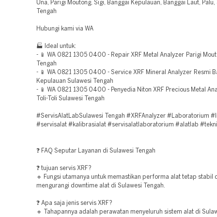
Una, Parigi Moutong, Sigi, Banggai Kepulauan, Banggai Laut, Palu,
Tengah
Hubungi kami via WA
🏭 Ideal untuk:
- 📱 WA 0821 1305 0400 - Repair XRF Metal Analyzer Parigi Mou
Tengah
- 📱 WA 0821 1305 0400 - Service XRF Mineral Analyzer Resmi B
Kepulauan Sulawesi Tengah
- 📱 WA 0821 1305 0400 - Penyedia Niton XRF Precious Metal Ana
Toli-Toli Sulawesi Tengah
#ServisAlatLabSulawesi Tengah #XRFAnalyzer #Laboratorium #I
#servisalat #kalibrasialat #servisalatlaboratorium #alatlab #tekni
❓ FAQ Seputar Layanan di Sulawesi Tengah
❓ tujuan servis XRF?
🔹 Fungsi utamanya untuk memastikan performa alat tetap stabil 
mengurangi downtime alat di Sulawesi Tengah.
❓ Apa saja jenis servis XRF?
🔹 Tahapannya adalah perawatan menyeluruh sistem alat di Sula