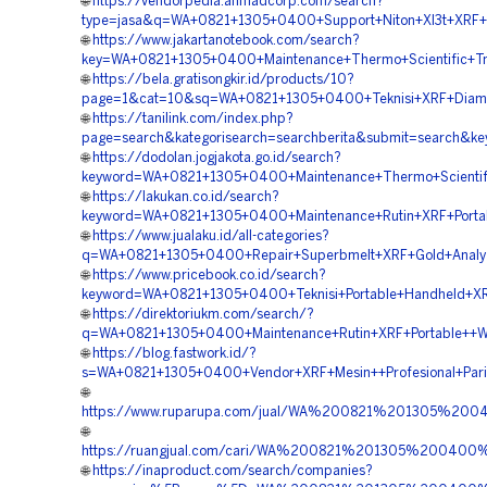
🌐
https://vendorpedia.ahmadcorp.com/search?
type=jasa&q=WA+0821+1305+0400+Support+Niton+Xl3t+XRF+An
🌐
https://www.jakartanotebook.com/search?
key=WA+0821+1305+0400+Maintenance+Thermo+Scientific+Tm+
🌐
https://bela.gratisongkir.id/products/10?
page=1&cat=10&sq=WA+0821+1305+0400+Teknisi+XRF+Diamon
🌐
https://tanilink.com/index.php?
page=search&kategorisearch=searchberita&submit=search&k
🌐
https://dodolan.jogjakota.go.id/search?
keyword=WA+0821+1305+0400+Maintenance+Thermo+Scientific
🌐
https://lakukan.co.id/search?
keyword=WA+0821+1305+0400+Maintenance+Rutin+XRF+Portabl
🌐
https://www.jualaku.id/all-categories?
q=WA+0821+1305+0400+Repair+Superbmelt+XRF+Gold+Analyze
🌐
https://www.pricebook.co.id/search?
keyword=WA+0821+1305+0400+Teknisi+Portable+Handheld+XRF
🌐
https://direktoriukm.com/search/?
q=WA+0821+1305+0400+Maintenance+Rutin+XRF+Portable++Wil
🌐
https://blog.fastwork.id/?
s=WA+0821+1305+0400+Vendor+XRF+Mesin++Profesional+Pari
🌐
https://www.ruparupa.com/jual/WA%200821%201305%2
🌐
https://ruangjual.com/cari/WA%200821%201305%20040
🌐
https://inaproduct.com/search/companies?