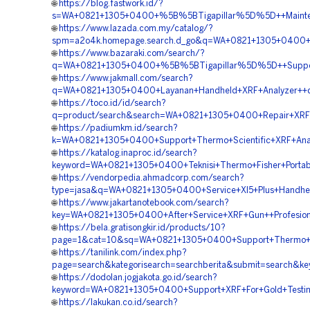
🌐
https://blog.fastwork.id/?
s=WA+0821+1305+0400+%5B%5BTigapillar%5D%5D++Maintena
🌐
https://www.lazada.com.my/catalog/?
spm=a2o4k.homepage.search.d_go&q=WA+0821+1305+0400+%
🌐
https://www.bazaraki.com/search/?
q=WA+0821+1305+0400+%5B%5BTigapillar%5D%5D++Support+H
🌐
https://www.jakmall.com/search?
q=WA+0821+1305+0400+Layanan+Handheld+XRF+Analyzer++di
🌐
https://toco.id/id/search?
q=product/search&search=WA+0821+1305+0400+Repair+XRF+
🌐
https://padiumkm.id/search?
k=WA+0821+1305+0400+Support+Thermo+Scientific+XRF+Anal
🌐
https://katalog.inaproc.id/search?
keyword=WA+0821+1305+0400+Teknisi+Thermo+Fisher+Portab
🌐
https://vendorpedia.ahmadcorp.com/search?
type=jasa&q=WA+0821+1305+0400+Service+Xl5+Plus+Handhel
🌐
https://www.jakartanotebook.com/search?
key=WA+0821+1305+0400+After+Service+XRF+Gun++Profesion
🌐
https://bela.gratisongkir.id/products/10?
page=1&cat=10&sq=WA+0821+1305+0400+Support+Thermo+Sci
🌐
https://tanilink.com/index.php?
page=search&kategorisearch=searchberita&submit=search&
🌐
https://dodolan.jogjakota.go.id/search?
keyword=WA+0821+1305+0400+Support+XRF+For+Gold+Testin
🌐
https://lakukan.co.id/search?