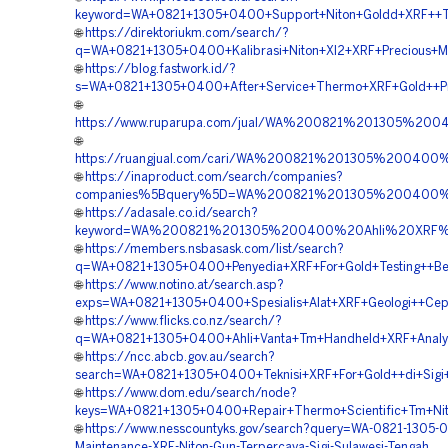
keyword=WA+0821+1305+0400+Support+Niton+Goldd+XRF++Te
🌐
https://direktoriukm.com/search/?
q=WA+0821+1305+0400+Kalibrasi+Niton+Xl2+XRF+Precious+Met
🌐
https://blog.fastwork.id/?
s=WA+0821+1305+0400+After+Service+Thermo+XRF+Gold++Pro
🌐
https://www.ruparupa.com/jual/WA%200821%201305%2
🌐
https://ruangjual.com/cari/WA%200821%201305%2004
🌐
https://inaproduct.com/search/companies?
companies%5Bquery%5D=WA%200821%201305%200400%20T
🌐
https://adasale.co.id/search?
keyword=WA%200821%201305%200400%20Ahli%20XRF%2
🌐
https://members.nsbasask.com/list/search?
q=WA+0821+1305+0400+Penyedia+XRF+For+Gold+Testing++Berk
🌐
https://www.notino.at/search.asp?
exps=WA+0821+1305+0400+Spesialis+Alat+XRF+Geologi++Cepa
🌐
https://www.flicks.co.nz/search/?
q=WA+0821+1305+0400+Ahli+Vanta+Tm+Handheld+XRF+Analyzer
🌐
https://ncc.abcb.gov.au/search?
search=WA+0821+1305+0400+Teknisi+XRF+For+Gold++di+Sigi
🌐
https://www.dom.edu/search/node?
keys=WA+0821+1305+0400+Repair+Thermo+Scientific+Tm+Nito
🌐
https://www.nesscountyks.gov/search?query=WA-0821-1305-
Maintenance-XRF-Niton-Gun-Terpercaya-Sigi-Sulawesi-Tengah