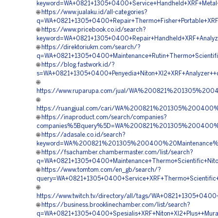
keyword=WA+0821+1305+0400+Service+Handheld+XRF+Metal+
🌐
https://www.jualaku.id/all-categories?
q=WA+0821+1305+0400+Repair+Thermo+Fisher+Portable+XRF++
🌐
https://www.pricebook.co.id/search?
keyword=WA+0821+1305+0400+Repair+Handheld+XRF+Analyze
🌐
https://direktoriukm.com/search/?
q=WA+0821+1305+0400+Maintenance+Rutin+Thermo+Scientifi
🌐
https://blog.fastwork.id/?
s=WA+0821+1305+0400+Penyedia+Niton+Xl2+XRF+Analyzer++d
🌐
https://www.ruparupa.com/jual/WA%200821%201305%2
🌐
https://ruangjual.com/cari/WA%200821%201305%2004
🌐
https://inaproduct.com/search/companies?
companies%5Bquery%5D=WA%200821%201305%200400%2
🌐
https://adasale.co.id/search?
keyword=WA%200821%201305%200400%20Maintenance%2
🌐
https://fsachamber.chambermaster.com/list/search?
q=WA+0821+1305+0400+Maintenance+Thermo+Scientific+Niton
🌐
https://www.tomtom.com/en_gb/search/?
query=WA+0821+1305+0400+Service+XRF+Thermo+Scientific+
🌐
https://www.twitch.tv/directory/all/tags/WA+0821+1305+040
🌐
https://business.brooklinechamber.com/list/search?
q=WA+0821+1305+0400+Spesialis+XRF+Niton+Xl2+Plus++Mura