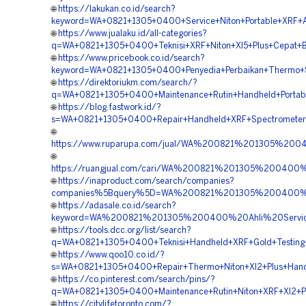
🌐
https://lakukan.co.id/search?
keyword=WA+0821+1305+0400+Service+Niton+Portable+XRF+A
🌐
https://www.jualaku.id/all-categories?
q=WA+0821+1305+0400+Teknisi+XRF+Niton+Xl5+Plus+Cepat+B
🌐
https://www.pricebook.co.id/search?
keyword=WA+0821+1305+0400+Penyedia+Perbaikan+Thermo+Sc
🌐
https://direktoriukm.com/search/?
q=WA+0821+1305+0400+Maintenance+Rutin+Handheld+Portabl
🌐
https://blog.fastwork.id/?
s=WA+0821+1305+0400+Repair+Handheld+XRF+Spectrometers
🌐
https://www.ruparupa.com/jual/WA%200821%201305%2
🌐
https://ruangjual.com/cari/WA%200821%201305%2004
🌐
https://inaproduct.com/search/companies?
companies%5Bquery%5D=WA%200821%201305%200400%20
🌐
https://adasale.co.id/search?
keyword=WA%200821%201305%200400%20Ahli%20Servic
🌐
https://tools.dcc.org/list/search?
q=WA+0821+1305+0400+Teknisi+Handheld+XRF+Gold+Testing+
🌐
https://www.qoo10.co.id/?
s=WA+0821+1305+0400+Repair+Thermo+Niton+Xl2+Plus+Handh
🌐
https://co.pinterest.com/search/pins/?
q=WA+0821+1305+0400+Maintenance+Rutin+Niton+XRF+Xl2+Pr
🌐
https://citylifetoronto.com/?