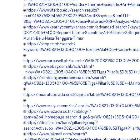
s=WA+0821+1305+0400+Vendor+Thermo+Scientific+Arl+Perfo
🌐
https://www.viterbo.edu/search-results?
cx=011627538945522780279%3Abdf86nydcsa&ie=UTF-
8&q=WA+0821+1305+0400+Jasa+Kalibrasi+XRF+Analyzer+Meta
🌐
https://www.kearnycountykansas.com/advanced-search?keyw
0821-1305-0400-Repair-Thermo-Scientific-Arl-Perform-X-Seque
Murah-Belu-Nusa-Tenggara-Timur
🌐
https://shopee.ph/search?
keyword=WA+0821+1305+0400+Teknisi+Alat+Cek+Kadar+Emas
🌐
https://www.carousell.ph/search/WA%200821%201305
🌐
https://www.ebay.com.hk/sch/i.html?
_nkw=WA+0821+1305+0400+%5B%5BTiga+Pillar%5D%5D++Jasa+S
🌐
https://rembang.ayoindonesia.com/search?
qWA+0821+1305+0400+%5B%5BTiga+Pillar%5D%5D++Maintena
🌐
https://muaratebo.ada.or.id/search/label/WA+0821+1305+
🌐
https://www.craiyon.com/en/search/WA+0821+1305+0400+%5
🌐
https://www.lazada.co.th/catalog/?
spm=a2o4l.homepage.search.d_go&q=WA+0821+1305+0400+%
🌐
https://dealls.com/karir/gilland-group?
searchActiveJob=WA+0821+1305+0400+%5B%5BTiga+Pillar%
🌐
https://www.jakmall.com/search?
q=WA+0821+1305+0400+Repair+XRF+Portable+Profesional+Ma