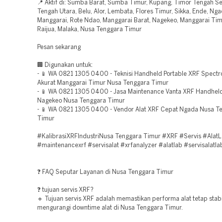
📍 Aktif di: Sumba Barat, Sumba Timur, Kupang, Timor Tengah Se
Tengah Utara, Belu, Alor, Lembata, Flores Timur, Sikka, Ende, Nga
Manggarai, Rote Ndao, Manggarai Barat, Nagekeo, Manggarai Tim
Raijua, Malaka, Nusa Tenggara Timur
Pesan sekarang
🏢 Digunakan untuk:
- 📱 WA 0821 1305 0400 - Teknisi Handheld Portable XRF Spect
Akurat Manggarai Timur Nusa Tenggara Timur
- 📱 WA 0821 1305 0400 - Jasa Maintenance Vanta XRF Handhel
Nagekeo Nusa Tenggara Timur
- 📱 WA 0821 1305 0400 - Vendor Alat XRF Cepat Ngada Nusa T
Timur
#KalibrasiXRFIndustriNusa Tenggara Timur #XRF #Servis #Alat
#maintenancexrf #servisalat #xrfanalyzer #alatlab #servisalatl
❓ FAQ Seputar Layanan di Nusa Tenggara Timur
❓ tujuan servis XRF?
🔹 Tujuan servis XRF adalah memastikan performa alat tetap stab
mengurangi downtime alat di Nusa Tenggara Timur.