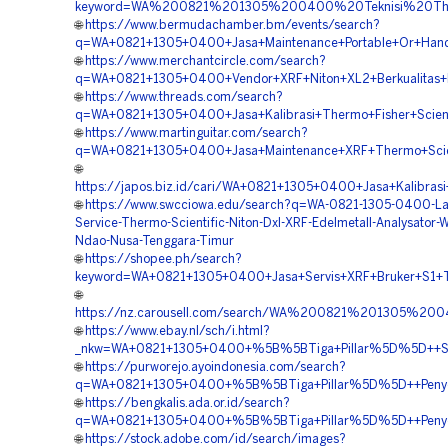
keyword=WA%200821%201305%200400%20Teknisi%20The
🌐
https://www.bermudachamber.bm/events/search?
q=WA+0821+1305+0400+Jasa+Maintenance+Portable+Or+Hand
🌐
https://www.merchantcircle.com/search?
q=WA+0821+1305+0400+Vendor+XRF+Niton+XL2+Berkualitas+
🌐
https://www.threads.com/search?
q=WA+0821+1305+0400+Jasa+Kalibrasi+Thermo+Fisher+Scien
🌐
https://www.martinguitar.com/search?
q=WA+0821+1305+0400+Jasa+Maintenance+XRF+Thermo+Scien
🌐
https://japos.biz.id/cari/WA+0821+1305+0400+Jasa+Kalibra
🌐
https://www.swcciowa.edu/search?q=WA-0821-1305-0400-La
Service-Thermo-Scientific-Niton-Dxl-XRF-Edelmetall-Analysator-W
Ndao-Nusa-Tenggara-Timur
🌐
https://shopee.ph/search?
keyword=WA+0821+1305+0400+Jasa+Servis+XRF+Bruker+S1+T
🌐
https://nz.carousell.com/search/WA%200821%201305
🌐
https://www.ebay.nl/sch/i.html?
_nkw=WA+0821+1305+0400+%5B%5BTiga+Pillar%5D%5D++Spesi
🌐
https://purworejo.ayoindonesia.com/search?
q=WA+0821+1305+0400+%5B%5BTiga+Pillar%5D%5D++Penyedi
🌐
https://bengkalis.ada.or.id/search?
q=WA+0821+1305+0400+%5B%5BTiga+Pillar%5D%5D++Penyedia
🌐
https://stock.adobe.com/id/search/images?