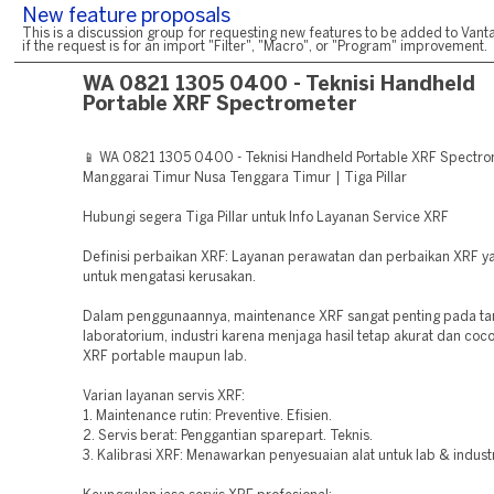
New feature proposals
This is a discussion group for requesting new features to be added to Vanta
if the request is for an import "Filter", "Macro", or "Program" improvement.
WA 0821 1305 0400 - Teknisi Handheld
Portable XRF Spectrometer
📱 WA 0821 1305 0400 - Teknisi Handheld Portable XRF Spectro
Manggarai Timur Nusa Tenggara Timur | Tiga Pillar
Hubungi segera Tiga Pillar untuk Info Layanan Service XRF
Definisi perbaikan XRF: Layanan perawatan dan perbaikan XRF y
untuk mengatasi kerusakan.
Dalam penggunaannya, maintenance XRF sangat penting pada t
laboratorium, industri karena menjaga hasil tetap akurat dan coco
XRF portable maupun lab.
Varian layanan servis XRF:
1. Maintenance rutin: Preventive. Efisien.
2. Servis berat: Penggantian sparepart. Teknis.
3. Kalibrasi XRF: Menawarkan penyesuaian alat untuk lab & industr