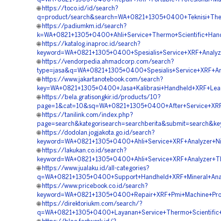
🌐
https://toco.id/id/search?
q=product/search&search=WA+0821+1305+0400+Teknisi+Therm
🌐
https://padiumkm.id/search?
k=WA+0821+1305+0400+Ahli+Service+Thermo+Scientific+Han
🌐
https://katalog.inaproc.id/search?
keyword=WA+0821+1305+0400+Spesialis+Service+XRF+Analyz
🌐
https://vendorpedia.ahmadcorp.com/search?
type=jasa&q=WA+0821+1305+0400+Spesialis+Service+XRF+Ana
🌐
https://www.jakartanotebook.com/search?
key=WA+0821+1305+0400+Jasa+Kalibrasi+Handheld+XRF+Lea
🌐
https://bela.gratisongkir.id/products/10?
page=1&cat=10&sq=WA+0821+1305+0400+After+Service+XRF+
🌐
https://tanilink.com/index.php?
page=search&kategorisearch=searchberita&submit=search&
🌐
https://dodolan.jogjakota.go.id/search?
keyword=WA+0821+1305+0400+Ahli+Service+XRF+Analyzer+Ni
🌐
https://lakukan.co.id/search?
keyword=WA+0821+1305+0400+Ahli+Service+XRF+Analyzer+The
🌐
https://www.jualaku.id/all-categories?
q=WA+0821+1305+0400+Support+Handheld+XRF+Mineral+Anal
🌐
https://www.pricebook.co.id/search?
keyword=WA+0821+1305+0400+Repair+XRF+Pmi+Machine+Prof
🌐
https://direktoriukm.com/search/?
q=WA+0821+1305+0400+Layanan+Service+Thermo+Scientific+