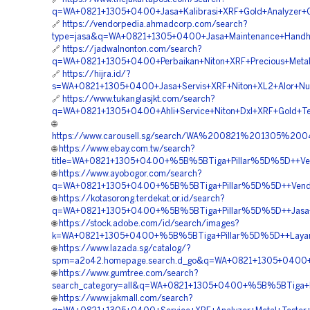
q=WA+0821+1305+0400+Jasa+Kalibrasi+XRF+Gold+Analyzer+
🔗
https://vendorpedia.ahmadcorp.com/search?
type=jasa&q=WA+0821+1305+0400+Jasa+Maintenance+Handhe
🔗
https://jadwalnonton.com/search?
q=WA+0821+1305+0400+Perbaikan+Niton+XRF+Precious+Metal
🔗
https://hijra.id/?
s=WA+0821+1305+0400+Jasa+Servis+XRF+Niton+XL2+Alor+Nu
🔗
https://www.tukanglasjkt.com/search?
q=WA+0821+1305+0400+Ahli+Service+Niton+Dxl+XRF+Gold+Te
🌐
https://www.carousell.sg/search/WA%200821%201305%
🌐
https://www.ebay.com.tw/search?
title=WA+0821+1305+0400+%5B%5BTiga+Pillar%5D%5D++Vend
🌐
https://www.ayobogor.com/search?
q=WA+0821+1305+0400+%5B%5BTiga+Pillar%5D%5D++Vendor+
🌐
https://kotasorong.terdekat.or.id/search?
q=WA+0821+1305+0400+%5B%5BTiga+Pillar%5D%5D++Jasa+Ser
🌐
https://stock.adobe.com/id/search/images?
k=WA+0821+1305+0400+%5B%5BTiga+Pillar%5D%5D++Layana
🌐
https://www.lazada.sg/catalog/?
spm=a2o42.homepage.search.d_go&q=WA+0821+1305+0400+%
🌐
https://www.gumtree.com/search?
search_category=all&q=WA+0821+1305+0400+%5B%5BTiga+Pil
🌐
https://www.jakmall.com/search?