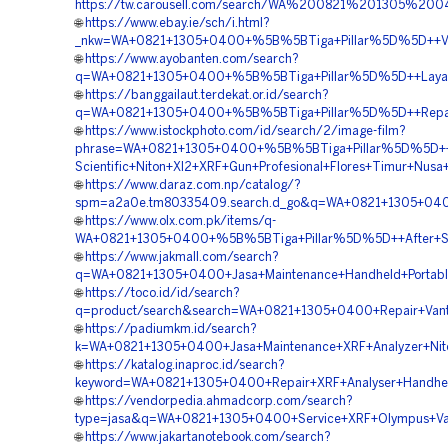
https://tw.carousell.com/search/WA%200821%201305%
🌐
https://www.ebay.ie/sch/i.html?
_nkw=WA+0821+1305+0400+%5B%5BTiga+Pillar%5D%5D++Vend
🌐
https://www.ayobanten.com/search?
q=WA+0821+1305+0400+%5B%5BTiga+Pillar%5D%5D++Layanan+
🌐
https://banggailaut.terdekat.or.id/search?
q=WA+0821+1305+0400+%5B%5BTiga+Pillar%5D%5D++Repair+
🌐
https://www.istockphoto.com/id/search/2/image-film?
phrase=WA+0821+1305+0400+%5B%5BTiga+Pillar%5D%5D++L
Scientific+Niton+Xl2+XRF+Gun+Profesional+Flores+Timur+Nus
🌐
https://www.daraz.com.np/catalog/?
spm=a2a0e.tm80335409.search.d_go&q=WA+0821+1305+0400+
🌐
https://www.olx.com.pk/items/q-
WA+0821+1305+0400+%5B%5BTiga+Pillar%5D%5D++After+Serv
🌐
https://www.jakmall.com/search?
q=WA+0821+1305+0400+Jasa+Maintenance+Handheld+Portable
🌐
https://toco.id/id/search?
q=product/search&search=WA+0821+1305+0400+Repair+Vant
🌐
https://padiumkm.id/search?
k=WA+0821+1305+0400+Jasa+Maintenance+XRF+Analyzer+Nito
🌐
https://katalog.inaproc.id/search?
keyword=WA+0821+1305+0400+Repair+XRF+Analyser+Handhel
🌐
https://vendorpedia.ahmadcorp.com/search?
type=jasa&q=WA+0821+1305+0400+Service+XRF+Olympus+Van
🌐
https://www.jakartanotebook.com/search?