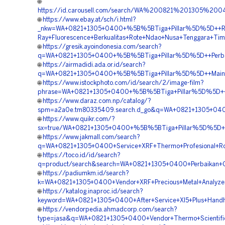
🌐
https://id.carousell.com/search/WA%200821%201305%
🌐
https://www.ebay.at/sch/i.html?
_nkw=WA+0821+1305+0400+%5B%5BTiga+Pillar%5D%5D++Re
Ray+Fluorescence+Berkualitas+Rote+Ndao+Nusa+Tenggara+Tim
🌐
https://gresik.ayoindonesia.com/search?
q=WA+0821+1305+0400+%5B%5BTiga+Pillar%5D%5D++Perbaika
🌐
https://airmadidi.ada.or.id/search?
q=WA+0821+1305+0400+%5B%5BTiga+Pillar%5D%5D++Mainten
🌐
https://www.istockphoto.com/id/search/2/image-film?
phrase=WA+0821+1305+0400+%5B%5BTiga+Pillar%5D%5D++Tek
🌐
https://www.daraz.com.np/catalog/?
spm=a2a0e.tm80335409.search.d_go&q=WA+0821+1305+0400
🌐
https://www.quikr.com/?
sx=true/WA+0821+1305+0400+%5B%5BTiga+Pillar%5D%5D++A
🌐
https://www.jakmall.com/search?
q=WA+0821+1305+0400+Service+XRF+Thermo+Profesional+R
🌐
https://toco.id/id/search?
q=product/search&search=WA+0821+1305+0400+Perbaikan+O
🌐
https://padiumkm.id/search?
k=WA+0821+1305+0400+Vendor+XRF+Precious+Metal+Analyze
🌐
https://katalog.inaproc.id/search?
keyword=WA+0821+1305+0400+After+Service+Xl5+Plus+Handh
🌐
https://vendorpedia.ahmadcorp.com/search?
type=jasa&q=WA+0821+1305+0400+Vendor+Thermo+Scientifi