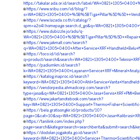
https://takalar.ada.or.id/search/label/WA+0821+1305+040
🌐
https://www.sribu.com/id/blog/?
s=WA+0821+1305+0400+%5B%5BTiga+Pillar%5D%5D++Vendor+
🌐
https://www.lazada.co.th/catalog/?
spm=a2o4l.homepage.search.d_go&q=WA+0821+1305+0400+%5
🌐
https://www.dubizzle.jo/ads/q-
WA+0821+1305+0400+%5B%5BTiga+Pillar%5D%5D++Repair+Ther
🌐
https://www.jakmall.com/search?
q=WA+0821+1305+0400+After+Service+XRF+Handheld+Belu+
🌐
https://toco.id/id/search?
q=product/search&search=WA+0821+1305+0400+Teknisi+XRF+
🌐
https://padiumkm.id/search?
k=WA+0821+1305+0400+Layanan+Service+XRF+Mineral+Analy
🌐
https://katalog.inaproc.id/search?
keyword=WA+0821+1305+0400+Ahli+Service+Vanta+Handheld+
🌐
https://vendorpedia.ahmadcorp.com/search?
type=jasa&q=WA+0821+1305+0400+Jasa+Servis+XRF+PMI+Berk
🌐
https://www.jakartanotebook.com/search?
key=WA+0821+1305+0400+Support+Thermo+Fisher+Scientific
🌐
https://bela.gratisongkir.id/products/10?
page=1&cat=10&sq=WA+0821+1305+0400+Jasa+Kalibrasi+XRF+
🌐
https://tanilink.com/index.php?
page=search&kategorisearch=searchberita&submit=search&k
🌐
https://dodolan.jogjakota.go.id/search?
keyword=WA+0821+1305+0400+Service+Thermo+Scientific+Ni