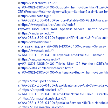
🌐
https://search.wwu.edu/?
q=WA+0821+1305+0400+Support+Thermo+Scientific-Niton+Dx
XRF+Precious+Metal+Analyzer+Wilayah+Sumba+Barat+Nusa+Te
🌐
https://mu-sofia.bg/?
s=WA+0821+1305+0400+Vendor+Portable+XRF+Gold+Analyzer
🌐
https://www.poliba.it/en/search/node?
keys=WA+0821+1305+0400+Spesialis+Service+Thermo+Scienti
🌐
https://anderson.edu/?
s=WA+0821+1305+0400+Support+XRF+Niton+XL2+Profesional
🌐
https://www.hiof.no/?
vrtx=search&query=WA+0821+1305+0400+Layanan+Service+Th
🌐
https://www.swic.edu/?
s=WA+0821+1305+0400+Penyedia+Perbaikan+XRF+Diamond+Tes
🌐
https://autoua.net/search/?
q=WA+0821+1305+0400+Teknisi+Niton+Xl5+Handheld+XRF+Ana
🌐
https://ethz.ch/de/utils/search.html?
q=WA+0821+1305+0400+Maintenance+Rutin+Thermo+Scientifi
🔗
https://manuport.co/en/?
s=WA+0821+1305+0400+Jasa+Maintenance+Alat+Cek+Kadar+Em
🔗
https://properti.ndsolusi.id/?
s=WA+0821+1305+0400+Perbaikan+Niton+XRF+Gold+Tester+Be
🔗
https://primatatakonstruksi.id/?
s=WA+0821+1305+0400+Spesialis+Service+Xl5+Plus+Handhel
🔗
https://jasagreenhouse.com/?