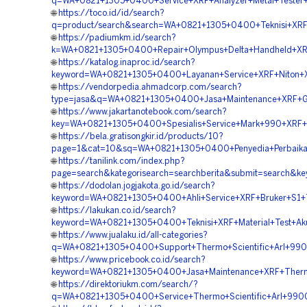
q=WA+0821+1305+0400+Service+XRF+Analyzer+Metal+Tester
🌐
https://toco.id/id/search?
q=product/search&search=WA+0821+1305+0400+Teknisi+XRF+
🌐
https://padiumkm.id/search?
k=WA+0821+1305+0400+Repair+Olympus+Delta+Handheld+XRF
🌐
https://katalog.inaproc.id/search?
keyword=WA+0821+1305+0400+Layanan+Service+XRF+Niton+X
🌐
https://vendorpedia.ahmadcorp.com/search?
type=jasa&q=WA+0821+1305+0400+Jasa+Maintenance+XRF+G
🌐
https://www.jakartanotebook.com/search?
key=WA+0821+1305+0400+Spesialis+Service+Mark+990+XRF+
🌐
https://bela.gratisongkir.id/products/10?
page=1&cat=10&sq=WA+0821+1305+0400+Penyedia+Perbaikan
🌐
https://tanilink.com/index.php?
page=search&kategorisearch=searchberita&submit=search&
🌐
https://dodolan.jogjakota.go.id/search?
keyword=WA+0821+1305+0400+Ahli+Service+XRF+Bruker+S1+
🌐
https://lakukan.co.id/search?
keyword=WA+0821+1305+0400+Teknisi+XRF+Material+Test+Ak
🌐
https://www.jualaku.id/all-categories?
q=WA+0821+1305+0400+Support+Thermo+Scientific+Arl+990
🌐
https://www.pricebook.co.id/search?
keyword=WA+0821+1305+0400+Jasa+Maintenance+XRF+Ther
🌐
https://direktoriukm.com/search/?
q=WA+0821+1305+0400+Service+Thermo+Scientific+Arl+990