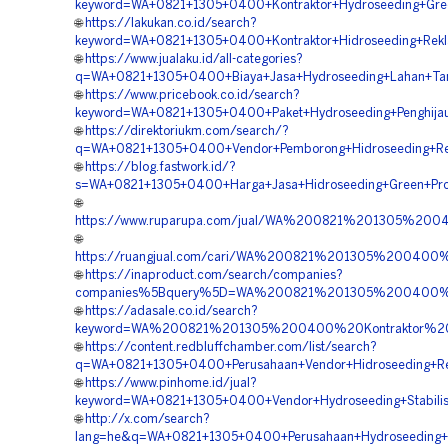
keyword=WA+0821+1305+0400+Kontraktor+Hydroseeding+Gree
🌐
https://lakukan.co.id/search?
keyword=WA+0821+1305+0400+Kontraktor+Hidroseeding+Rek
🌐
https://www.jualaku.id/all-categories?
q=WA+0821+1305+0400+Biaya+Jasa+Hydroseeding+Lahan+Ta
🌐
https://www.pricebook.co.id/search?
keyword=WA+0821+1305+0400+Paket+Hydroseeding+Penghijau
🌐
https://direktoriukm.com/search/?
q=WA+0821+1305+0400+Vendor+Pemborong+Hidroseeding+Rev
🌐
https://blog.fastwork.id/?
s=WA+0821+1305+0400+Harga+Jasa+Hidroseeding+Green+Proj
🌐
https://www.ruparupa.com/jual/WA%200821%201305%2
🌐
https://ruangjual.com/cari/WA%200821%201305%20040
🌐
https://inaproduct.com/search/companies?
companies%5Bquery%5D=WA%200821%201305%200400%20
🌐
https://adasale.co.id/search?
keyword=WA%200821%201305%200400%20Kontraktor%20
🌐
https://content.redbluffchamber.com/list/search?
q=WA+0821+1305+0400+Perusahaan+Vendor+Hidroseeding+Re
🌐
https://www.pinhome.id/jual?
keyword=WA+0821+1305+0400+Vendor+Hydroseeding+Stabilis
🌐
http://x.com/search?
lang=he&q=WA+0821+1305+0400+Perusahaan+Hydroseeding+R