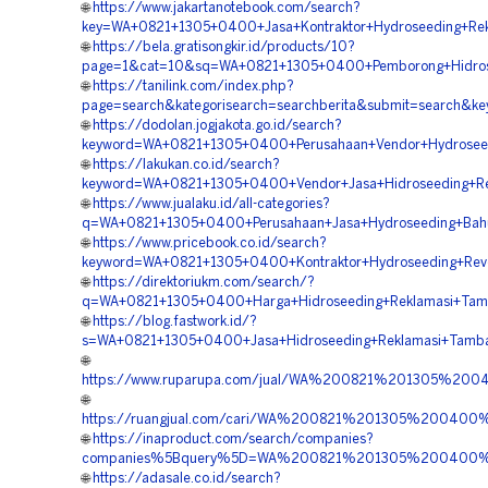
🌐
https://www.jakartanotebook.com/search?
key=WA+0821+1305+0400+Jasa+Kontraktor+Hydroseeding+Re
🌐
https://bela.gratisongkir.id/products/10?
page=1&cat=10&sq=WA+0821+1305+0400+Pemborong+Hidrose
🌐
https://tanilink.com/index.php?
page=search&kategorisearch=searchberita&submit=search&
🌐
https://dodolan.jogjakota.go.id/search?
keyword=WA+0821+1305+0400+Perusahaan+Vendor+Hydrosee
🌐
https://lakukan.co.id/search?
keyword=WA+0821+1305+0400+Vendor+Jasa+Hidroseeding+Re
🌐
https://www.jualaku.id/all-categories?
q=WA+0821+1305+0400+Perusahaan+Jasa+Hydroseeding+Bahu
🌐
https://www.pricebook.co.id/search?
keyword=WA+0821+1305+0400+Kontraktor+Hydroseeding+Rev
🌐
https://direktoriukm.com/search/?
q=WA+0821+1305+0400+Harga+Hidroseeding+Reklamasi+Tam
🌐
https://blog.fastwork.id/?
s=WA+0821+1305+0400+Jasa+Hidroseeding+Reklamasi+Tamb
🌐
https://www.ruparupa.com/jual/WA%200821%201305%20
🌐
https://ruangjual.com/cari/WA%200821%201305%20040
🌐
https://inaproduct.com/search/companies?
companies%5Bquery%5D=WA%200821%201305%200400%20
🌐
https://adasale.co.id/search?