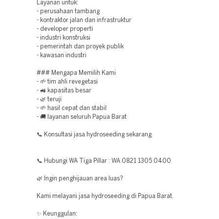
Layanan untuk:
- perusahaan tambang
- kontraktor jalan dan infrastruktur
- developer properti
- industri konstruksi
- pemerintah dan proyek publik
- kawasan industri
### Mengapa Memilih Kami
- 🌱 tim ahli revegetasi
- 🚜 kapasitas besar
- 🌿 teruji
- 🌱 hasil cepat dan stabil
- 🚚 layanan seluruh Papua Barat
📞 Konsultasi jasa hydroseeding sekarang.
📞 Hubungi WA Tiga Pillar : WA 0821 1305 0400
🌿 Ingin penghijauan area luas?
Kami melayani jasa hydroseeding di Papua Barat.
✨ Keunggulan: