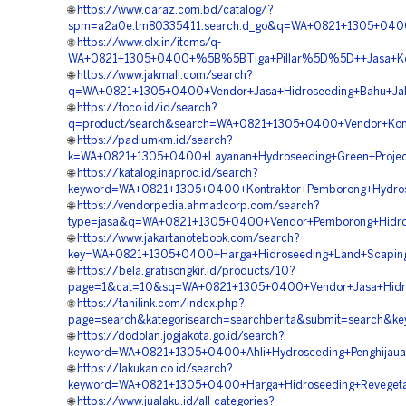
🌐
https://www.daraz.com.bd/catalog/?
spm=a2a0e.tm80335411.search.d_go&q=WA+0821+1305+0400+
🌐
https://www.olx.in/items/q-
WA+0821+1305+0400+%5B%5BTiga+Pillar%5D%5D++Jasa+Kontr
🌐
https://www.jakmall.com/search?
q=WA+0821+1305+0400+Vendor+Jasa+Hidroseeding+Bahu+Jala
🌐
https://toco.id/id/search?
q=product/search&search=WA+0821+1305+0400+Vendor+Kontra
🌐
https://padiumkm.id/search?
k=WA+0821+1305+0400+Layanan+Hydroseeding+Green+Project
🌐
https://katalog.inaproc.id/search?
keyword=WA+0821+1305+0400+Kontraktor+Pemborong+Hydros
🌐
https://vendorpedia.ahmadcorp.com/search?
type=jasa&q=WA+0821+1305+0400+Vendor+Pemborong+Hidros
🌐
https://www.jakartanotebook.com/search?
key=WA+0821+1305+0400+Harga+Hidroseeding+Land+Scaping+
🌐
https://bela.gratisongkir.id/products/10?
page=1&cat=10&sq=WA+0821+1305+0400+Vendor+Jasa+Hidros
🌐
https://tanilink.com/index.php?
page=search&kategorisearch=searchberita&submit=search&
🌐
https://dodolan.jogjakota.go.id/search?
keyword=WA+0821+1305+0400+Ahli+Hydroseeding+Penghijaua
🌐
https://lakukan.co.id/search?
keyword=WA+0821+1305+0400+Harga+Hidroseeding+Revegetas
🌐
https://www.jualaku.id/all-categories?