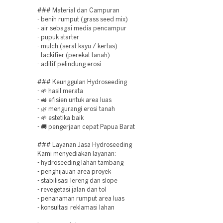
### Material dan Campuran
- benih rumput (grass seed mix)
- air sebagai media pencampur
- pupuk starter
- mulch (serat kayu / kertas)
- tackifier (perekat tanah)
- aditif pelindung erosi
### Keunggulan Hydroseeding
- 🌱 hasil merata
- 🚜 efisien untuk area luas
- 🌿 mengurangi erosi tanah
- 🌱 estetika baik
- 🚚 pengerjaan cepat Papua Barat
### Layanan Jasa Hydroseeding
Kami menyediakan layanan:
- hydroseeding lahan tambang
- penghijauan area proyek
- stabilisasi lereng dan slope
- revegetasi jalan dan tol
- penanaman rumput area luas
- konsultasi reklamasi lahan