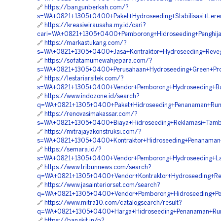
🔗
https://bangunberkah.com/?
s=WA+0821+1305+0400+Paket+Hydroseeding+Stabilisasi+Lere
🔗
https://kreasiwirausaha.my.id/cari?
cari=WA+0821+1305+0400+Pemborong+Hidroseeding+Penghij
🔗
https://markastukang.com/?
s=WA+0821+1305+0400+Jasa+Kontraktor+Hydroseeding+Revege
🔗
https://sofatamumewahjepara.com/?
s=WA+0821+1305+0400+Perusahaan+Hydroseeding+Green+Pro
🔗
https://lestariarsitek.com/?
s=WA+0821+1305+0400+Vendor+Pemborong+Hydroseeding+Bah
🔗
https://www.indozone.id/search?
q=WA+0821+1305+0400+Paket+Hidroseeding+Penanaman+Rump
🔗
https://renovasimakassar.com/?
s=WA+0821+1305+0400+Biaya+Hidroseeding+Reklamasi+Tamb
🔗
https://mitrajayakonstruksi.com/?
s=WA+0821+1305+0400+Kontraktor+Hidroseeding+Penanaman+
🔗
https://semara.id/?
s=WA+0821+1305+0400+Vendor+Pemborong+Hydroseeding+Lan
🔗
https://www.tribunnews.com/search?
q=WA+0821+1305+0400+Vendor+Kontraktor+Hydroseeding+Rev
🔗
https://www.jasainteriorset.com/search?
q=WA+0821+1305+0400+Vendor+Pemborong+Hidroseeding+Pen
🔗
https://www.mitra10.com/catalogsearch/result?
q=WA+0821+1305+0400+Harga+Hidroseeding+Penanaman+Rum
🔗
https://bangkit.in/p?