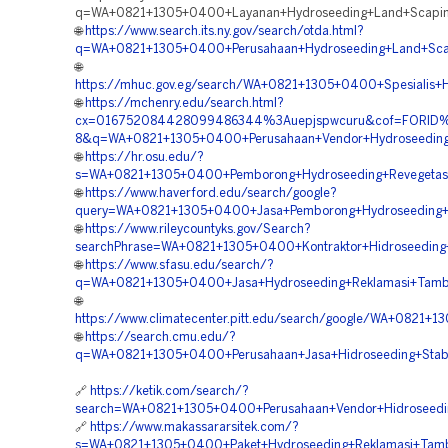
q=WA+0821+1305+0400+Layanan+Hydroseeding+Land+Scapin
🌐
https://www.search.its.ny.gov/search/otda.html?
q=WA+0821+1305+0400+Perusahaan+Hydroseeding+Land+Scap
🌐
https://mhuc.gov.eg/search/WA+0821+1305+0400+Spesialis+
🌐
https://mchenry.edu/search.html?
cx=016752084428099486344%3Auepjspwcuru&cof=FORID%
8&q=WA+0821+1305+0400+Perusahaan+Vendor+Hydroseeding+
🌐
https://hr.osu.edu/?
s=WA+0821+1305+0400+Pemborong+Hydroseeding+Revegetasi
🌐
https://www.haverford.edu/search/google?
query=WA+0821+1305+0400+Jasa+Pemborong+Hydroseeding+R
🌐
https://www.rileycountyks.gov/Search?
searchPhrase=WA+0821+1305+0400+Kontraktor+Hidroseedin
🌐
https://www.sfasu.edu/search/?
q=WA+0821+1305+0400+Jasa+Hydroseeding+Reklamasi+Tamb
🌐
https://www.climatecenter.pitt.edu/search/google/WA+0821+
🌐
https://search.cmu.edu/?
q=WA+0821+1305+0400+Perusahaan+Jasa+Hidroseeding+Stabil
🔗
https://ketik.com/search/?
search=WA+0821+1305+0400+Perusahaan+Vendor+Hidroseedin
🔗
https://www.makassararsitek.com/?
s=WA+0821+1305+0400+Paket+Hydroseeding+Reklamasi+Tamb