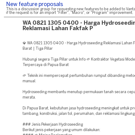
New feature proposals
This is a discussion group for requesting new features to be added to Vanta
if the request is for an import "Filter", "Macro", or "Program" improvement.
WA 0821 1305 0400 - Harga Hydroseedi
Reklamasi Lahan Fakfak P
💎 WA 0821 1305 0400 - Harga Hydroseeding Reklamasi Lahan 
Barat | Tiga Pillar
Hubungi segera Tiga Pillar untuk Info 🌱 Kontraktor Vegetasi Mod
Terpercaya di Papua Barat
🌱 Teknik ini mempercepat pertumbuhan rumput dibanding met
manual.
Hydroseeding membantu menutup permukaan tanah secara cepa
merata.
Di Papua Barat, kebutuhan jasa hydroseeding meningkat untuk pr
tambang, konstruksi, jalan tol, perumahan, dan reklamasi lingkung
### Jenis Pekerjaan Hydroseeding
Berikut jenis pekerjaan yang umum dilakukan: