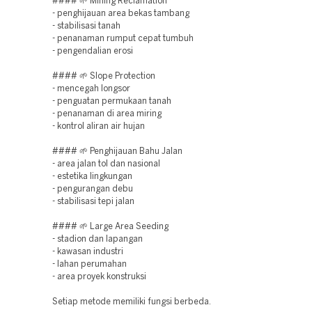
#### 🌱 Mining Reclamation
- penghijauan area bekas tambang
- stabilisasi tanah
- penanaman rumput cepat tumbuh
- pengendalian erosi
#### 🌱 Slope Protection
- mencegah longsor
- penguatan permukaan tanah
- penanaman di area miring
- kontrol aliran air hujan
#### 🌱 Penghijauan Bahu Jalan
- area jalan tol dan nasional
- estetika lingkungan
- pengurangan debu
- stabilisasi tepi jalan
#### 🌱 Large Area Seeding
- stadion dan lapangan
- kawasan industri
- lahan perumahan
- area proyek konstruksi
Setiap metode memiliki fungsi berbeda.