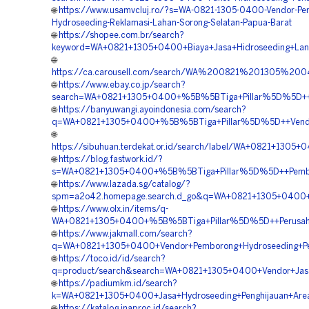
🌐
https://www.usamvcluj.ro/?s=WA-0821-1305-0400-Vendor-Pe
Hydroseeding-Reklamasi-Lahan-Sorong-Selatan-Papua-Barat
🌐
https://shopee.com.br/search?
keyword=WA+0821+1305+0400+Biaya+Jasa+Hidroseeding+Land
🌐
https://ca.carousell.com/search/WA%200821%201305%
🌐
https://www.ebay.co.jp/search?
search=WA+0821+1305+0400+%5B%5BTiga+Pillar%5D%5D++Kon
🌐
https://banyuwangi.ayoindonesia.com/search?
q=WA+0821+1305+0400+%5B%5BTiga+Pillar%5D%5D++Vendor+
🌐
https://sibuhuan.terdekat.or.id/search/label/WA+0821+1
🌐
https://blog.fastwork.id/?
s=WA+0821+1305+0400+%5B%5BTiga+Pillar%5D%5D++Pemboro
🌐
https://www.lazada.sg/catalog/?
spm=a2o42.homepage.search.d_go&q=WA+0821+1305+0400+%5
🌐
https://www.olx.in/items/q-
WA+0821+1305+0400+%5B%5BTiga+Pillar%5D%5D++Perusahaa
🌐
https://www.jakmall.com/search?
q=WA+0821+1305+0400+Vendor+Pemborong+Hydroseeding+P
🌐
https://toco.id/id/search?
q=product/search&search=WA+0821+1305+0400+Vendor+Jasa
🌐
https://padiumkm.id/search?
k=WA+0821+1305+0400+Jasa+Hydroseeding+Penghijauan+Are
🌐
https://katalog.inaproc.id/search?