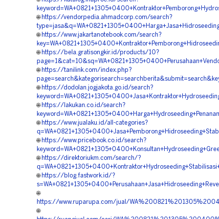
keyword=WA+0821+1305+0400+Kontraktor+Pemborong+Hydros
🌐
https://vendorpedia.ahmadcorp.com/search?
type=jasa&q=WA+0821+1305+0400+Harga+Jasa+Hidroseedin
🌐
https://www.jakartanotebook.com/search?
key=WA+0821+1305+0400+Kontraktor+Pemborong+Hidroseedi
🌐
https://bela.gratisongkir.id/products/10?
page=1&cat=10&sq=WA+0821+1305+0400+Perusahaan+Vendor
🌐
https://tanilink.com/index.php?
page=search&kategorisearch=searchberita&submit=search&
🌐
https://dodolan.jogjakota.go.id/search?
keyword=WA+0821+1305+0400+Jasa+Kontraktor+Hydroseedin
🌐
https://lakukan.co.id/search?
keyword=WA+0821+1305+0400+Harga+Hydroseeding+Penanam
🌐
https://www.jualaku.id/all-categories?
q=WA+0821+1305+0400+Jasa+Pemborong+Hidroseeding+Stabil
🌐
https://www.pricebook.co.id/search?
keyword=WA+0821+1305+0400+Konsultan+Hydroseeding+Gree
🌐
https://direktoriukm.com/search/?
q=WA+0821+1305+0400+Kontraktor+Hydroseeding+Stabilisasi
🌐
https://blog.fastwork.id/?
s=WA+0821+1305+0400+Perusahaan+Jasa+Hidroseeding+Reveg
🌐
https://www.ruparupa.com/jual/WA%200821%201305%20
🌐