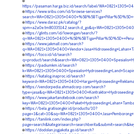
🌐
https://pasaman.harga.biz.id/search/label/WA+0821+1305
🌐
https://www.sribu.com/id/browse-services?
search=WA+0821+1305+0400+%5B%5BTiga+Pillar%5D%5D++Ahl
🌐
https://www.daraz.pk/catalog/?
spm=a2a0e.tm80335142.search.d_go&q=WA+0821+1305+0400
🌐
https://glints.com/id/lowongan/search/?
q=WA+0821+1305+0400+%5B%5BTiga+Pillar%5D%5D++Perusa
🌐
https://www.jakmall.com/search?
q=WA+0821+1305+0400+Vendor+Jasa+Hidroseeding+Lahan+T
🌐
https://toco.id/id/search?
q=product/search&search=WA+0821+1305+0400+Spesialis+Hyd
🌐
https://padiumkm.id/search?
k=WA+0821+1305+0400+Spesialis+Hydroseeding+Land+Scapin
🌐
https://katalog.inaproc.id/search?
keyword=WA+0821+1305+0400+Harga+Hydroseeding+Reklamas
🌐
https://vendorpedia.ahmadcorp.com/search?
type=jasa&q=WA+0821+1305+0400+Kontraktor+Hydroseeding+
🌐
https://www.jakartanotebook.com/search?
key=WA+0821+1305+0400+Paket+Hydroseeding+Lahan+Tamba
🌐
https://bela.gratisongkir.id/products/10?
page=1&cat=10&sq=WA+0821+1305+0400+Jasa+Pemborong+Hy
🌐
https://tanilink.com/index.php?
page=search&kategorisearch=searchberita&submit=search&
🌐
https://dodolan.jogjakota.go.id/search?