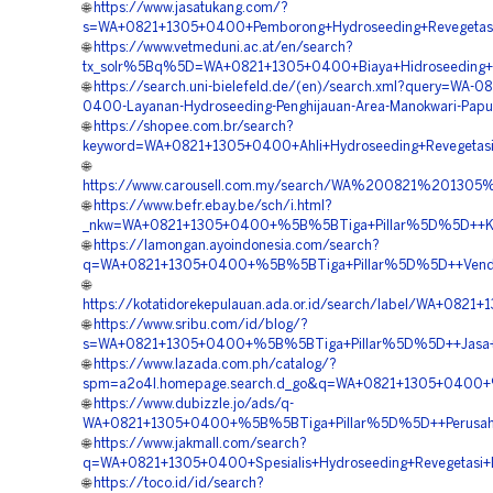
🌐
https://www.jasatukang.com/?
s=WA+0821+1305+0400+Pemborong+Hydroseeding+Revegetasi
🌐
https://www.vetmeduni.ac.at/en/search?
tx_solr%5Bq%5D=WA+0821+1305+0400+Biaya+Hidroseeding+P
🌐
https://search.uni-bielefeld.de/(en)/search.xml?query=WA-08
0400-Layanan-Hydroseeding-Penghijauan-Area-Manokwari-Papu
🌐
https://shopee.com.br/search?
keyword=WA+0821+1305+0400+Ahli+Hydroseeding+Revegetasi
🌐
https://www.carousell.com.my/search/WA%200821%2013
🌐
https://www.befr.ebay.be/sch/i.html?
_nkw=WA+0821+1305+0400+%5B%5BTiga+Pillar%5D%5D++Kontr
🌐
https://lamongan.ayoindonesia.com/search?
q=WA+0821+1305+0400+%5B%5BTiga+Pillar%5D%5D++Vendor+H
🌐
https://kotatidorekepulauan.ada.or.id/search/label/WA+08
🌐
https://www.sribu.com/id/blog/?
s=WA+0821+1305+0400+%5B%5BTiga+Pillar%5D%5D++Jasa+Kont
🌐
https://www.lazada.com.ph/catalog/?
spm=a2o4l.homepage.search.d_go&q=WA+0821+1305+0400+%5
🌐
https://www.dubizzle.jo/ads/q-
WA+0821+1305+0400+%5B%5BTiga+Pillar%5D%5D++Perusahaan+
🌐
https://www.jakmall.com/search?
q=WA+0821+1305+0400+Spesialis+Hydroseeding+Revegetasi+L
🌐
https://toco.id/id/search?