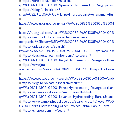
🌐
https://direktoriukm.com/search/?
q=WA+0821+1305+0400+Spesialis+Hydroseeding+Penghijauan
🌐
https://blog.fastwork.id/?
s=WA+0821+1305+0400+Harga+Hidroseeding+Penanaman+Rum
🌐
https://www.ruparupa.com/jual/WA%200821%201305%20
🌐
https://ruangjual.com/cari/WA%200821%201305%20040
🌐
https://inaproduct.com/search/companies?
companies%5Bquery%5D=WA%200821%201305%200400%20
🌐
https://adasale.co.id/search?
keyword=WA%200821%201305%200400%20Biaya%20Jasa
🌐
https://business.nwtchamber.com/list/search?
q=WA+0821+1305+0400+Biaya+Hydroseeding+Revegetasi+Ben
🌐
https://www.jual-
apartemen.com/search/WA+0821+1305+0400+Biaya+Hydroseed
🌐
https://www.wattpad.com/search/WA+0821+1305+0400+Vendor
🌐
https://legogo.ro/catalogsearch/result/?
q=WA+0821+1305+0400+Paket+Hydroseeding+Revegetasi+Laha
🌐
https://www.westvalley.edu/search/results.html?
q=WA+0821+1305+0400+Layanan+Hydroseeding+Bahu+Jalan+T
🌐
https://www.cambridgecollege.edu/search/results?keys=WA-0
0400-Harga-Hidroseeding-Green-Project-Fakfak-Papua-Barat
🌐
https://shopee.com.my/search?