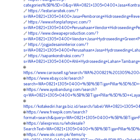
categories%5B%5D=0&q=WA+0821+1305+0400+Jasa+Kontrakt
🔗
https://lestariarsitek.com/?
s=WA+0821+1305+0400+Jasa+Pemborong+Hidroseeding+Revege
🔗
https://www.vifonplafonpvc.com/?
s=WA+0821+1305+0400+Perusahaan+Vendor+Hidroseeding+Pe
🔗
https://www.dewapeproduction.com/?
s=WA+0821+1305+0400+Vendor+Jasa+Hydroseeding+Green+Proj
🔗
https://jogjadesaininterior.com/?
s=WA+0821+1305+0400+Perusahaan+Jasa+Hydroseeding+Laha
🔗
https://sapankonstruksi.com/?
s=WA+0821+1305+0400+Ahli+Hydroseeding+Lahan+Tambang+
🌐
https://www.carousell.sg/search/WA%200821%201305%2
🌐
https://www.ebay.co.kr/search?
search=WA+0821+1305+0400+%5B%5BTiga+Pillar%5D%5D++Vend
🌐
https://www.ayobandung.com/search?
q=WA+0821+1305+0400+%5B%5BTiga+Pillar%5D%5D++Layanan
🌐
https://kotakediri.harga.biz.id/search/label/WA+0821+130
🌐
https://www.freepik.com/search?
format=search&query=WA+0821+1305+0400+%5B%5BTiga+Pill
🌐
https://aliexpress.ru/wholesale?
SearchText=WA+0821+1305+0400+%5B%5BTiga+Pillar%5D%5D+
🌐
https://www.olx.com.pk/items/q-