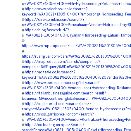
q=WA+0821+1305+0400+Ahli+Hydroseeding+Reklamasi+Tamba
🌐
https://www.pricebook.co.id/search?
keyword=WA+0821+1305+0400+Pemborong+Hidroseeding+Pengh
🌐
https://direktoriukm.com/search/?
q=WA+0821+1305+0400+Perusahaan+Vendor+Hidroseeding+Stab
🌐
https://blog.fastwork.id/?
s=WA+0821+1305+0400+Layanan+Hidroseeding+Lahan+Tamban
🌐
https://www.ruparupa.com/jual/WA%200821%201305%20
🌐
https://ruangjual.com/cari/WA%200821%201305%20040
🌐
https://inaproduct.com/search/companies?
companies%5Bquery%5D=WA%200821%201305%200400%20
🌐
https://adasale.co.id/search?
keyword=WA%200821%201305%200400%20Vendor%20Pembo
🌐
https://www.perrischamber.org/list/search?
q=WA+0821+1305+0400+Vendor+Jasa+Hydroseeding+Reklamas
🌐
https://italianbusinessguide.com/search-result?
business=MA&countries=global&search=WA+0821+1305+0400+
🌐
https://id.pinterest.com/search/pins/?
rs=typed&q=WA+0821+1305+0400+Vendor+Hydroseeding+Rekl
🌐
https://shop.garrisonkeillor.com/search?
q=WA+0821+1305+0400+Vendor+Kontraktor+Hidroseeding+Pe
🌐
https://co.burlington.nj.us/Search?
searchPhrase=WA+0821+1305+0400+Paket+Hidroseeding+Pen