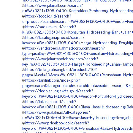
WA+0821+1305+0400+%5B%5BTiga+Pillar%5D%5D++Paket+Hidr
🌐
https://www.jakmall.com/search?
q=WA+0821+1305+0400+Kontraktor+Pemborong+Hydroseeding
🌐
https://toco.id/id/search?
q=product/search&search=WA+0821+1305+0400+Vendor+Pemb
🌐
https://padiumkm.id/search?
k=WA+0821+1305+0400+Konsultan+Hidroseeding+Bahu+Jalan+
🌐
https://katalog.inaproc.id/search?
keyword=WA+0821+1305+0400+Harga+Hydroseeding+Penghija
🌐
https://vendorpedia.ahmadcorp.com/search?
type=jasa&q=WA+0821+1305+0400+Konsultan+Hidroseeding+
🌐
https://www.jakartanotebook.com/search?
key=WA+0821+1305+0400+Harga+Hidroseeding+Lahan+Tamba
🌐
https://bela.gratisongkir.id/products/10?
page=1&cat=10&sq=WA+0821+1305+0400+Perusahaan+Hydrose
🌐
https://tanilink.com/index.php?
page=search&kategorisearch=searchberita&submit=search&k
🌐
https://dodolan.jogjakota.go.id/search?
keyword=WA+0821+1305+0400+Vendor+Kontraktor+Hydroseed
🌐
https://lakukan.co.id/search?
keyword=WA+0821+1305+0400+Biaya+Jasa+Hidroseeding+Rekl
🌐
https://www.jualaku.id/all-categories?
q=WA+0821+1305+0400+Biaya+Jasa+Hydroseeding+Revegetasi
🌐
https://www.pricebook.co.id/search?
keyword=WA+0821+1305+0400+Perusahaan+Jasa+Hydroseedin