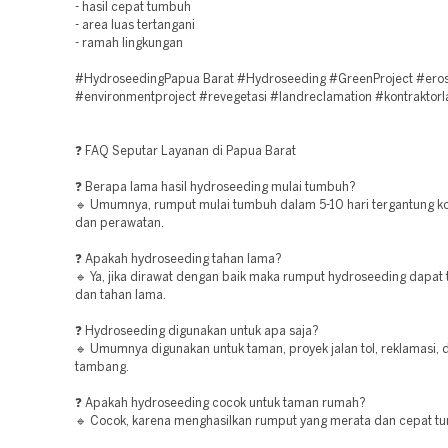
- hasil cepat tumbuh
- area luas tertangani
- ramah lingkungan
#HydroseedingPapua Barat #Hydroseeding #GreenProject #eros
#environmentproject #revegetasi #landreclamation #kontraktor
❓ FAQ Seputar Layanan di Papua Barat
❓ Berapa lama hasil hydroseeding mulai tumbuh?
🔹 Umumnya, rumput mulai tumbuh dalam 5-10 hari tergantung ko
dan perawatan.
❓ Apakah hydroseeding tahan lama?
🔹 Ya, jika dirawat dengan baik maka rumput hydroseeding dapat
dan tahan lama.
❓ Hydroseeding digunakan untuk apa saja?
🔹 Umumnya digunakan untuk taman, proyek jalan tol, reklamasi, 
tambang.
❓ Apakah hydroseeding cocok untuk taman rumah?
🔹 Cocok, karena menghasilkan rumput yang merata dan cepat t