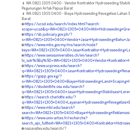
📱 WA 0821 1305 0400 - Vendor Kontraktor Hydroseeding Stabili
Pegunungan Arfak Papua Barat
📱 WA 0821 1305 0400 - Biaya Hydroseeding Revegetasi Lahan 
Barat
🌐
https://ucsd.edu/search/index.html?search-
scope=ucsd&q=WA+0821+1305+0400+Ahli+Hidroseeding+Green+
🌐
https://sb.judiciary.gov.ph/?
s=WA+0821+1305+0400+Vendor+Jasa+Hydroseeding+Bahu+Jala
🌐
https://www.mbs.gov.my/ms/search/node?
keys=WA+0821+1305+0400+Jasa+Kontraktor+Hydroseeding+La
🌐
https://www.swissuniversities.ch/en/search?
tx_solr%5Bq%5D=WA+0821+1305+0400+Vendor+Kontraktor+Hid
🌐
https://www.ucpress.edu/search?
q=WA+0821+1305+0400+Jasa+Kontraktor+Hydroseeding+Pena
🌐
https://gopp.gov.eg/?
s=WA+0821+1305+0400+Biaya+Hidroseeding+Land+Scaping+Hi
🌐
https://studentlife.osu.edu/search?
q=WA+0821+1305+0400+Jasa+Hydroseeding+Stabilisasi+Lere
🌐
https://search.charlotte.edu/?
q=WA+0821+1305+0400+Layanan+Hydroseeding+Revegetasi+B
🌐
https://www.mbl.edu/search?
search=WA+0821+1305+0400+Biaya+Hydroseeding+Reklamasi
🌐
https://www.univ-artois.fr/recherche?
search_api_fulltext=WA+0821+1305+0400+Kontraktor+Hidrose
🌐 napavalley.edu/search/?