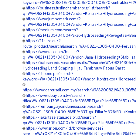
keyword=WA%200821%201305%200400%20Kontraktor%20P
🌐
https://business.tustinchamber.org/list/search?
q=WA+0821+1305+0400+Vendor+Kontraktor+Hydroseeding+P
🌐
https://www.jumbomark.com/?
q=WA+0821+1305+0400+Vendor+Kontraktor+Hydroseeding+La
🌐
https://medium.com/search?
q=WA+0821+1305+0400+Paket+Hydroseeding+Revegetasi+Be
🌐
https://11euro.eu/?
route=product/search&search=WA+0821+1305+0400+Perusah
🌐
https://www.uax.com/buscar?
q=WA+0821+1305+0400+Vendor+Jasa+Hidroseeding+Stabilisa
🌐
https://babson.edu/search-results/?search=WA-0821-1305-0
Hydroseeding-Land-Scaping-Hijau-Tambrauw-Papua-Barat
🌐
https://shopee.ph/search?
keyword=WA+0821+1305+0400+Vendor+Kontraktor+Hidroseedi
🌐
https://www.carousell.com.my/search/WA%200821%2013
🌐
https://www.ebay.com.tw/search?
title=WA+0821+1305+0400+%5B%5BTiga+Pillar%5D%5D++Pake
🌐
https://rembang.ayoindonesia.com/search?
qWA+0821+1305+0400+%5B%5BTiga+Pillar%5D%5D++Kontrakto
🌐
https://jakartaselatan.ada.or.id/search?
q=WA+0821+1305+0400+%5B%5BTiga+Pillar%5D%5D++Perusah
🌐
https://www.sribu.com/id/browse-services?
search=WA+0821+1305+0400+%5B%5BTiga+Pillar%5D%5D++La