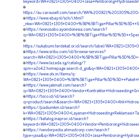
keyword=WA+0821+1305+0400+Jasa+Pemborong+Hydroseeding
🌐
https://au.carousell.com/search/WA%200821%201305%2
🌐
https://www.ebay.nl/sch/i.html?
_nkw=WA+0821+1305+0400+%5B%5BTiga+Pillar%5D%5D++Spes
🌐
https://wonosobo.ayoindonesia.com/search?
q=WA+0821+1305+0400+%5B%5BTiga+Pillar%5D%5D++Spesial
🌐
https://sukabumi.terdekat.or.id/search/label/WA+0821+1
🌐
https://www.sribu.com/id/browse-services?
search=WA+0821+1305+0400+%5B%5BTiga+Pillar%5D%5D++P
🌐
https://www.lazada.sg/catalog/?
spm=a2o42.homepage.search.d_go&q=WA+0821+1305+0400+%
🌐
https://www.olx.in/items/q-
WA+0821+1305+0400+%5B%5BTiga+Pillar%5D%5D++Paket+Hid
🌐
https://www.jakmall.com/search?
q=WA+0821+1305+0400+Vendor+Kontraktor+Hidroseeding+Gre
🌐
https://toco.id/id/search?
q=product/search&search=WA+0821+1305+0400+Ahli+Hidros
🌐
https://padiumkm.id/search?
k=WA+0821+1305+0400+Layanan+Hidroseeding+Reklamasi+T
🌐
https://katalog.inaproc.id/search?
keyword=WA+0821+1305+0400+Vendor+Pemborong+Hidroseed
🌐
https://vendorpedia.ahmadcorp.com/search?
type=jasa&q=WA+0821+1305+0400+Jasa+Pemborong+Hydrose