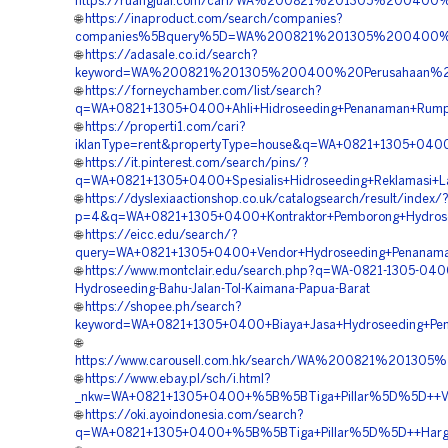
https://ruangjual.com/cari/WA%200821%201305%20040
🌐
https://inaproduct.com/search/companies?
companies%5Bquery%5D=WA%200821%201305%200400%20K
🌐
https://adasale.co.id/search?
keyword=WA%200821%201305%200400%20Perusahaan%2
🌐
https://forneychamber.com/list/search?
q=WA+0821+1305+0400+Ahli+Hidroseeding+Penanaman+Rump
🌐
https://properti1.com/cari?
iklanType=rent&propertyType=house&q=WA+0821+1305+0400+
🌐
https://it.pinterest.com/search/pins/?
q=WA+0821+1305+0400+Spesialis+Hidroseeding+Reklamasi+L
🌐
https://dyslexiaactionshop.co.uk/catalogsearch/result/index/
p=4&q=WA+0821+1305+0400+Kontraktor+Pemborong+Hydrosee
🌐
https://eicc.edu/search/?
query=WA+0821+1305+0400+Vendor+Hydroseeding+Penanama
🌐
https://www.montclair.edu/search.php?q=WA-0821-1305-0400
Hydroseeding-Bahu-Jalan-Tol-Kaimana-Papua-Barat
🌐
https://shopee.ph/search?
keyword=WA+0821+1305+0400+Biaya+Jasa+Hydroseeding+Pen
🌐
https://www.carousell.com.hk/search/WA%200821%2013
🌐
https://www.ebay.pl/sch/i.html?
_nkw=WA+0821+1305+0400+%5B%5BTiga+Pillar%5D%5D++Vend
🌐
https://oki.ayoindonesia.com/search?
q=WA+0821+1305+0400+%5B%5BTiga+Pillar%5D%5D++Harga+J