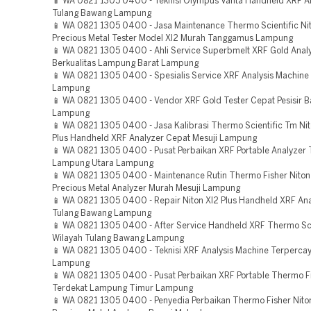
📱 WA 0821 1305 0400 - Teknisi Olympus Vanta Handheld XRF An
Tulang Bawang Lampung
📱 WA 0821 1305 0400 - Jasa Maintenance Thermo Scientific Ni
Precious Metal Tester Model Xl2 Murah Tanggamus Lampung
📱 WA 0821 1305 0400 - Ahli Service Superbmelt XRF Gold Anal
Berkualitas Lampung Barat Lampung
📱 WA 0821 1305 0400 - Spesialis Service XRF Analysis Machin
Lampung
📱 WA 0821 1305 0400 - Vendor XRF Gold Tester Cepat Pesisir B
Lampung
📱 WA 0821 1305 0400 - Jasa Kalibrasi Thermo Scientific Tm Ni
Plus Handheld XRF Analyzer Cepat Mesuji Lampung
📱 WA 0821 1305 0400 - Pusat Perbaikan XRF Portable Analyzer
Lampung Utara Lampung
📱 WA 0821 1305 0400 - Maintenance Rutin Thermo Fisher Niton
Precious Metal Analyzer Murah Mesuji Lampung
📱 WA 0821 1305 0400 - Repair Niton Xl2 Plus Handheld XRF An
Tulang Bawang Lampung
📱 WA 0821 1305 0400 - After Service Handheld XRF Thermo Sci
Wilayah Tulang Bawang Lampung
📱 WA 0821 1305 0400 - Teknisi XRF Analysis Machine Terperca
Lampung
📱 WA 0821 1305 0400 - Pusat Perbaikan XRF Portable Thermo F
Terdekat Lampung Timur Lampung
📱 WA 0821 1305 0400 - Penyedia Perbaikan Thermo Fisher Nito