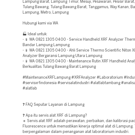
Lampung Barat, Lampung Timur, Mesuji, Pesawaran, Pesisir Barat,
Tulang Bawang, Tulang Bawang Barat, Tanggamus, Way Kanan, B
Lampung, Metro, Lampung
Hubungi kami via WA
🏭 Ideal untuk:
- 📱 WA 0821 1305 0400 - Service Handheld XRF Analyzer Therm
Bandar Lampung Lampung
- 📱 WA 0821 1305 0400 - Ahli Service Thermo Scientific Niton 
Analyzer Bergaransi Lampung Utara Lampung
- 📱 WA 0821 1305 0400 - Maintenance Rutin XRF Handheld Anal
Berkualitas Tulang Bawang Barat Lampung
#MaintenanceXRFLampung #XRFAnalyzer #Laboratorium #Indus
#servisxrfindonesia #servisalatindustri #alatlabtambang #analis
#alatlab
❓ FAQ Seputar Layanan di Lampung
❓ Apa itu servis alat XRF di Lampung?
🔹 Servis alat XRF adalah perawatan, perbaikan, dan kalibrasi pa
Fluorescence untuk memastikan kinerja optimal alat di Lampung.
berpengalaman dalam penanganan alat laboratorium industri.