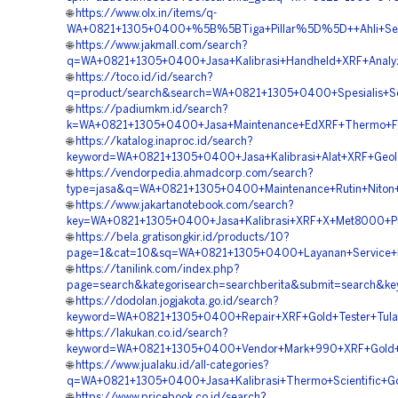
🌐
https://www.olx.in/items/q-
WA+0821+1305+0400+%5B%5BTiga+Pillar%5D%5D++Ahli+Servi
🌐
https://www.jakmall.com/search?
q=WA+0821+1305+0400+Jasa+Kalibrasi+Handheld+XRF+Analy
🌐
https://toco.id/id/search?
q=product/search&search=WA+0821+1305+0400+Spesialis+S
🌐
https://padiumkm.id/search?
k=WA+0821+1305+0400+Jasa+Maintenance+EdXRF+Thermo+Fi
🌐
https://katalog.inaproc.id/search?
keyword=WA+0821+1305+0400+Jasa+Kalibrasi+Alat+XRF+Geolo
🌐
https://vendorpedia.ahmadcorp.com/search?
type=jasa&q=WA+0821+1305+0400+Maintenance+Rutin+Niton+
🌐
https://www.jakartanotebook.com/search?
key=WA+0821+1305+0400+Jasa+Kalibrasi+XRF+X+Met8000+Pr
🌐
https://bela.gratisongkir.id/products/10?
page=1&cat=10&sq=WA+0821+1305+0400+Layanan+Service+B
🌐
https://tanilink.com/index.php?
page=search&kategorisearch=searchberita&submit=search&k
🌐
https://dodolan.jogjakota.go.id/search?
keyword=WA+0821+1305+0400+Repair+XRF+Gold+Tester+Tul
🌐
https://lakukan.co.id/search?
keyword=WA+0821+1305+0400+Vendor+Mark+990+XRF+Gold+T
🌐
https://www.jualaku.id/all-categories?
q=WA+0821+1305+0400+Jasa+Kalibrasi+Thermo+Scientific+G
🌐
https://www.pricebook.co.id/search?