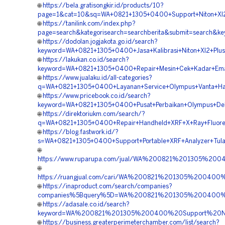
🌐
https://bela.gratisongkir.id/products/10?
page=1&cat=10&sq=WA+0821+1305+0400+Support+Niton+Xl
🌐
https://tanilink.com/index.php?
page=search&kategorisearch=searchberita&submit=search&
🌐
https://dodolan.jogjakota.go.id/search?
keyword=WA+0821+1305+0400+Jasa+Kalibrasi+Niton+Xl2+Plus
🌐
https://lakukan.co.id/search?
keyword=WA+0821+1305+0400+Repair+Mesin+Cek+Kadar+Em
🌐
https://www.jualaku.id/all-categories?
q=WA+0821+1305+0400+Layanan+Service+Olympus+Vanta+Ha
🌐
https://www.pricebook.co.id/search?
keyword=WA+0821+1305+0400+Pusat+Perbaikan+Olympus+Del
🌐
https://direktoriukm.com/search/?
q=WA+0821+1305+0400+Repair+Handheld+XRF+X+Ray+Fluores
🌐
https://blog.fastwork.id/?
s=WA+0821+1305+0400+Support+Portable+XRF+Analyzer+Tu
🌐
https://www.ruparupa.com/jual/WA%200821%201305%2
🌐
https://ruangjual.com/cari/WA%200821%201305%20040
🌐
https://inaproduct.com/search/companies?
companies%5Bquery%5D=WA%200821%201305%200400%20
🌐
https://adasale.co.id/search?
keyword=WA%200821%201305%200400%20Support%20Ni
🌐
https://business.greaterperimeterchamber.com/list/search?