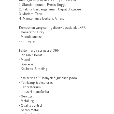
Keunggulan jasa servis XRF profesional:
1. Standar industri: Presisi tinggi.
2. Teknisi berpengalaman: Cepat diagnose.
3. Modern: Teruji.
4. Maintenance berkala: Aman.
Komponen yang sering diservis pada alat XRF:
- Generator X-ray
- Module analisa
- Firmware
Faktor harga servis alat XRF:
- Ringan / berat
- Model
- Sparepart
- Kalibrasi & testing
Jasa servis XRF banyak digunakan pada:
- Tambang & eksplorasi
- Laboratorium
- Industri manufaktur
- Geologi
- Metalurgi
- Quality control
- Scrap metal