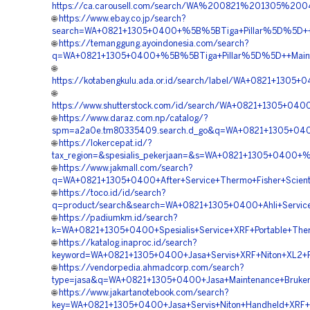
https://ca.carousell.com/search/WA%200821%201305
🌐
https://www.ebay.co.jp/search?
search=WA+0821+1305+0400+%5B%5BTiga+Pillar%5D%5D++A
🌐
https://temanggung.ayoindonesia.com/search?
q=WA+0821+1305+0400+%5B%5BTiga+Pillar%5D%5D++Mainten
🌐
https://kotabengkulu.ada.or.id/search/label/WA+0821+13
🌐
https://www.shutterstock.com/id/search/WA+0821+1305+04
🌐
https://www.daraz.com.np/catalog/?
spm=a2a0e.tm80335409.search.d_go&q=WA+0821+1305+040
🌐
https://lokercepat.id/?
tax_region=&spesialis_pekerjaan=&s=WA+0821+1305+0400+
🌐
https://www.jakmall.com/search?
q=WA+0821+1305+0400+After+Service+Thermo+Fisher+Scien
🌐
https://toco.id/id/search?
q=product/search&search=WA+0821+1305+0400+Ahli+Service+
🌐
https://padiumkm.id/search?
k=WA+0821+1305+0400+Spesialis+Service+XRF+Portable+The
🌐
https://katalog.inaproc.id/search?
keyword=WA+0821+1305+0400+Jasa+Servis+XRF+Niton+XL2+P
🌐
https://vendorpedia.ahmadcorp.com/search?
type=jasa&q=WA+0821+1305+0400+Jasa+Maintenance+Bruker
🌐
https://www.jakartanotebook.com/search?
key=WA+0821+1305+0400+Jasa+Servis+Niton+Handheld+XRF+A