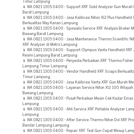
Timur Lampung
📱 WA 0821 1305 0400 - Support XRF Gold Analyzer Gun Mura
Barat Lampung
📱 WA 0821 1305 0400 - Jasa Kalibrasi Niton Xl2 Plus Handheld 
Berkualitas Way Kanan Lampung
📱 WA 0821 1305 0400 - Spesialis Service XRF Analysis Bruker 
Bawang Barat Lampung
📱 WA 0821 1305 0400 - Jasa Maintenance Thermo Scientific Nit
XRF Analyzer di Metro Lampung
📱 WA 0821 1305 0400 - Support Olympus Vanta Handheld XRF 
Resmi Lampung Barat Lampung
📱 WA 0821 1305 0400 - Penyedia Perbaikan XRF Thermo Fisher 
Lampung Timur Lampung
📱 WA 0821 1305 0400 - Vendor Handheld XRF Sciaps Berkuali
Timur Lampung
📱 WA 0821 1305 0400 - Jasa Kalibrasi Vanta XRF Gun Murah M
📱 WA 0821 1305 0400 - Layanan Service Niton Xl2 100 Wilayah
Bawang Lampung
📱 WA 0821 1305 0400 - Pusat Perbaikan Mesin Cek Kadar Emas P
Lampung
📱 WA 0821 1305 0400 - Ahli Service XRF Portable Analyzer Lam
Lampung
📱 WA 0821 1305 0400 - After Service Thermo Niton Dxl XRF Pro
Bandar Lampung Lampung
📱 WA 0821 1305 0400 - Repair XRF Test Gun Cepat Mesuji Lam