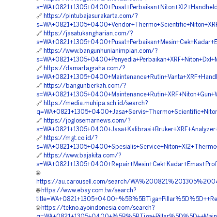
s=WA+0821+1305+0400+Pusat+Perbaikan+Niton+Xl2+Handheld
🔗
https://pintubajasurakarta.com/?
s=WA+0821+1305+0400+Vendor+Thermo+Scientific+Niton+X
🔗
https://jasatukangharian.com/?
s=WA+0821+1305+0400+Pusat+Perbaikan+Mesin+Cek+Kadar+
🔗
https://www.bangunhunianimpian.com/?
s=WA+0821+1305+0400+Penyedia+Perbaikan+XRF+Niton+Dxl+
🔗
https://damartagraha.com/?
s=WA+0821+1305+0400+Maintenance+Rutin+Vanta+XRF+Han
🔗
https://bangunberkah.com/?
s=WA+0821+1305+0400+Maintenance+Rutin+XRF+Niton+Gun+Wi
🔗
https://media.muhipa.sch.id/search?
q=WA+0821+1305+0400+Jasa+Servis+Thermo+Scientific+Nit
🔗
https://joglosemarnews.com/?
s=WA+0821+1305+0400+Jasa+Kalibrasi+Bruker+XRF+Analyzer
🔗
https://mgt.co.id/?
s=WA+0821+1305+0400+Spesialis+Service+Niton+Xl2+Thermo+
🔗
https://www.bajakita.com/?
s=WA+0821+1305+0400+Repair+Mesin+Cek+Kadar+Emas+Prof
🌐
https://au.carousell.com/search/WA%200821%201305%
🌐
https://www.ebay.com.tw/search?
title=WA+0821+1305+0400+%5B%5BTiga+Pillar%5D%5D++Rep
🌐
https://tekno.ayoindonesia.com/search?
q=WA+0821+1305+0400+%5B%5BTiga+Pillar%5D%5D++Mainte