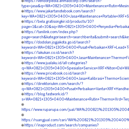
🌐
https://vendorpedia.ahmadcorp.com/search?
type=jasa&q=WA+0821+1305+0400+Maintenance+Rutin+Mesi
🌐
https://www.jakartanotebook.com/search?
key=WA+0821+1305+0400+Jasa+Maintenance+Portable+XRF+S
🌐
https://bela.gratisongkir.id/products/10?
page=1&cat=10&sq=WA+0821+1305+0400+Penyedia+Perbaikan+
🌐
https://tanilink.com/index.php?
page=search&kategorisearch=searchberita&submit=search&
🌐
https://dodolan.jogjakota.go.id/search?
keyword=WA+0821+1305+0400+Pusat+Perbaikan+XRF+Lead+T
🌐
https://lakukan.co.id/search?
keyword=WA+0821+1305+0400+Jasa+Maintenance+Thermo+Fish
🌐
https://www.jualaku.id/all-categories?
q=WA+0821+1305+0400+Spesialis+Service+XRF+Niton+Dxl+Wi
🌐
https://www.pricebook.co.id/search?
keyword=WA+0821+1305+0400+Jasa+Kalibrasi+Thermo+Scienti
🌐
https://direktoriukm.com/search/?
q=WA+0821+1305+0400+Pusat+Perbaikan+Vanta+XRF+Handhel
🌐
https://blog.fastwork.id/?
s=WA+0821+1305+0400+Maintenance+Rutin+Thermo+Xrd+Ter
🌐
https://www.ruparupa.com/jual/WA%200821%201305%2
🌐
https://ruangjual.com/cari/WA%200821%201305%2004
🌐
https://inaproduct.com/search/companies?