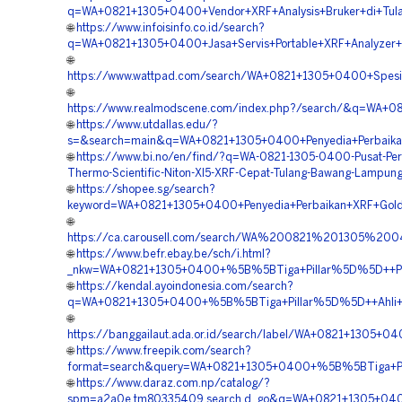
q=WA+0821+1305+0400+Vendor+XRF+Analysis+Bruker+di+Tu
🌐
https://www.infoisinfo.co.id/search?
q=WA+0821+1305+0400+Jasa+Servis+Portable+XRF+Analyzer+
🌐
https://www.wattpad.com/search/WA+0821+1305+0400+Spesi
🌐
https://www.realmodscene.com/index.php?/search/&q=WA+0
🌐
https://www.utdallas.edu/?
s=&search=main&q=WA+0821+1305+0400+Penyedia+Perbaika
🌐
https://www.bi.no/en/find/?q=WA-0821-1305-0400-Pusat-Per
Thermo-Scientific-Niton-Xl5-XRF-Cepat-Tulang-Bawang-Lampun
🌐
https://shopee.sg/search?
keyword=WA+0821+1305+0400+Penyedia+Perbaikan+XRF+Gold
🌐
https://ca.carousell.com/search/WA%200821%201305%
🌐
https://www.befr.ebay.be/sch/i.html?
_nkw=WA+0821+1305+0400+%5B%5BTiga+Pillar%5D%5D++Pusat
🌐
https://kendal.ayoindonesia.com/search?
q=WA+0821+1305+0400+%5B%5BTiga+Pillar%5D%5D++Ahli+Se
🌐
https://banggailaut.ada.or.id/search/label/WA+0821+1305
🌐
https://www.freepik.com/search?
format=search&query=WA+0821+1305+0400+%5B%5BTiga+Pill
🌐
https://www.daraz.com.np/catalog/?
spm=a2a0e.tm80335409.search.d_go&q=WA+0821+1305+0400+