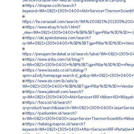
Service-Portable-XRF-Akurat-Tulang-Bawang-Barat-Lampung
🌐
https://shopee.co.th/search?
keyword=WA+0821+1305+0400+Ahli+Service+Thermo+Scientif
🌐
https://tw.carousell.com/search/WA%200821%201305
🌐
https://www.ebay.fr/sch/i.html?
_nkw=WA+0821+1305+0400+%5B%5BTiga+Pillar%5D%5D++Jasa+
🌐
https://oki.ayoindonesia.com/search?
q=WA+0821+1305+0400+%5B%5BTiga+Pillar%5D%5D++Vendor
🌐
https://penajam.terdekat.or.id/search/label/WA+0821+130
🌐
https://www.sribu.com/id/blog/?
s=WA+0821+1305+0400+%5B%5BTiga+Pillar%5D%5D++Penyedia
🌐
https://www.lazada.co.id/catalog/?
spm=a2o4j.homepage.search.d_go&q=WA+0821+1305+0400+%5
🌐
https://www.olx.com.lb/ads/q-
WA+0821+1305+0400+%5B%5BTiga+Pillar%5D%5D++Vendor+Ni
🌐
https://www.jakmall.com/search?
q=WA+0821+1305+0400+Ahli+Service+XRF+Niton+Xl3+Wilaya
🌐
https://toco.id/id/search?
q=product/search&search=WA+0821+1305+0400+Jasa+Servis
🌐
https://padiumkm.id/search?
k=WA+0821+1305+0400+Jasa+Servis+Thermo+Scientific+Nito
🌐
https://katalog.inaproc.id/search?
keyword=WA+0821+1305+0400+After+Service+XRF+Portable+