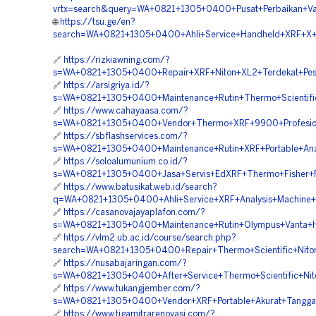
vrtx=search&query=WA+0821+1305+0400+Pusat+Perbaikan+Va
🌐
https://tsu.ge/en?
search=WA+0821+1305+0400+Ahli+Service+Handheld+XRF+X+Ra
🔗
https://rizkiawning.com/?
s=WA+0821+1305+0400+Repair+XRF+Niton+XL2+Terdekat+Pe
🔗
https://arsigriya.id/?
s=WA+0821+1305+0400+Maintenance+Rutin+Thermo+Scientifi
🔗
https://www.cahayaasa.com/?
s=WA+0821+1305+0400+Vendor+Thermo+XRF+9900+Profesio
🔗
https://sbflashservices.com/?
s=WA+0821+1305+0400+Maintenance+Rutin+XRF+Portable+An
🔗
https://soloalumunium.co.id/?
s=WA+0821+1305+0400+Jasa+Servis+EdXRF+Thermo+Fisher+P
🔗
https://www.batusikat.web.id/search?
q=WA+0821+1305+0400+Ahli+Service+XRF+Analysis+Machine
🔗
https://casanovajayaplafon.com/?
s=WA+0821+1305+0400+Maintenance+Rutin+Olympus+Vanta+Ha
🔗
https://vlm2.ub.ac.id/course/search.php?
search=WA+0821+1305+0400+Repair+Thermo+Scientific+Niton
🔗
https://nusabajaringan.com/?
s=WA+0821+1305+0400+After+Service+Thermo+Scientific+Nit
🔗
https://www.tukangjember.com/?
s=WA+0821+1305+0400+Vendor+XRF+Portable+Akurat+Tangg
🔗
https://www.tigamitrarenovasi.com/?