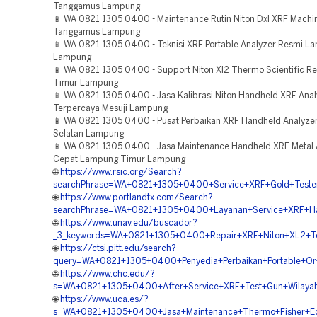
Tanggamus Lampung
📱 WA 0821 1305 0400 - Maintenance Rutin Niton Dxl XRF Machi
Tanggamus Lampung
📱 WA 0821 1305 0400 - Teknisi XRF Portable Analyzer Resmi L
Lampung
📱 WA 0821 1305 0400 - Support Niton Xl2 Thermo Scientific 
Timur Lampung
📱 WA 0821 1305 0400 - Jasa Kalibrasi Niton Handheld XRF Anal
Terpercaya Mesuji Lampung
📱 WA 0821 1305 0400 - Pusat Perbaikan XRF Handheld Analyze
Selatan Lampung
📱 WA 0821 1305 0400 - Jasa Maintenance Handheld XRF Metal 
Cepat Lampung Timur Lampung
🌐
https://www.rsic.org/Search?
searchPhrase=WA+0821+1305+0400+Service+XRF+Gold+Teste
🌐
https://www.portlandtx.com/Search?
searchPhrase=WA+0821+1305+0400+Layanan+Service+XRF+H
🌐
https://www.unav.edu/buscador?
_3_keywords=WA+0821+1305+0400+Repair+XRF+Niton+XL2+T
🌐
https://ctsi.pitt.edu/search?
query=WA+0821+1305+0400+Penyedia+Perbaikan+Portable+O
🌐
https://www.chc.edu/?
s=WA+0821+1305+0400+After+Service+XRF+Test+Gun+Wilay
🌐
https://www.uca.es/?
s=WA+0821+1305+0400+Jasa+Maintenance+Thermo+Fisher+Ed