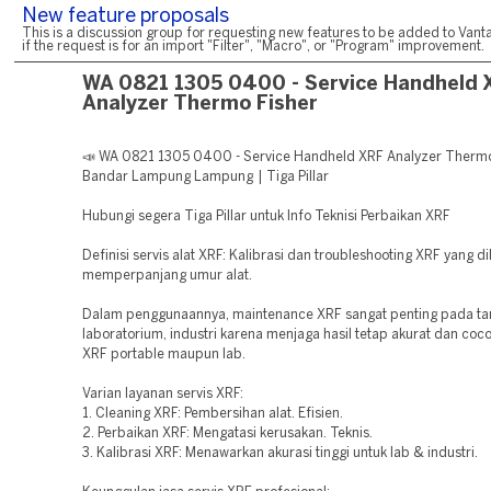
New feature proposals
This is a discussion group for requesting new features to be added to Vanta
if the request is for an import "Filter", "Macro", or "Program" improvement.
WA 0821 1305 0400 - Service Handheld 
Analyzer Thermo Fisher
📣 WA 0821 1305 0400 - Service Handheld XRF Analyzer Thermo
Bandar Lampung Lampung | Tiga Pillar
Hubungi segera Tiga Pillar untuk Info Teknisi Perbaikan XRF
Definisi servis alat XRF: Kalibrasi dan troubleshooting XRF yang d
memperpanjang umur alat.
Dalam penggunaannya, maintenance XRF sangat penting pada t
laboratorium, industri karena menjaga hasil tetap akurat dan coco
XRF portable maupun lab.
Varian layanan servis XRF:
1. Cleaning XRF: Pembersihan alat. Efisien.
2. Perbaikan XRF: Mengatasi kerusakan. Teknis.
3. Kalibrasi XRF: Menawarkan akurasi tinggi untuk lab & industri.