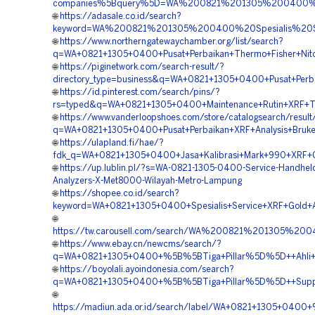
companies%5Bquery%5D=WA%200821%201305%200400%
🌐
https://adasale.co.id/search?
keyword=WA%200821%201305%200400%20Spesialis%20Se
🌐
https://www.northerngatewaychamber.org/list/search?
q=WA+0821+1305+0400+Pusat+Perbaikan+Thermo+Fisher+Nit
🌐
https://piginetwork.com/search-result/?
directory_type=business&q=WA+0821+1305+0400+Pusat+Perba
🌐
https://id.pinterest.com/search/pins/?
rs=typed&q=WA+0821+1305+0400+Maintenance+Rutin+XRF+T
🌐
https://www.vanderloopshoes.com/store/catalogsearch/result
q=WA+0821+1305+0400+Pusat+Perbaikan+XRF+Analysis+Bruke
🌐
https://ulapland.fi/hae/?
fdk_q=WA+0821+1305+0400+Jasa+Kalibrasi+Mark+990+XRF+G
🌐
https://up.lublin.pl/?s=WA-0821-1305-0400-Service-Handhel
Analyzers-X-Met8000-Wilayah-Metro-Lampung
🌐
https://shopee.co.id/search?
keyword=WA+0821+1305+0400+Spesialis+Service+XRF+Gold+
🌐
https://tw.carousell.com/search/WA%200821%201305%
🌐
https://www.ebay.cn/newcms/search/?
q=WA+0821+1305+0400+%5B%5BTiga+Pillar%5D%5D++Ahli+Se
🌐
https://boyolali.ayoindonesia.com/search?
q=WA+0821+1305+0400+%5B%5BTiga+Pillar%5D%5D++Support+T
🌐
https://madiun.ada.or.id/search/label/WA+0821+1305+0400