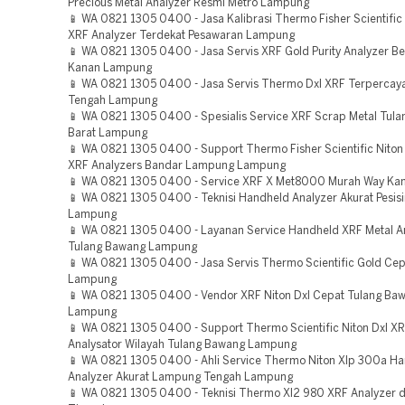
Precious Metal Analyzer Resmi Metro Lampung
📱 WA 0821 1305 0400 - Jasa Kalibrasi Thermo Fisher Scientific 
XRF Analyzer Terdekat Pesawaran Lampung
📱 WA 0821 1305 0400 - Jasa Servis XRF Gold Purity Analyzer B
Kanan Lampung
📱 WA 0821 1305 0400 - Jasa Servis Thermo Dxl XRF Terperca
Tengah Lampung
📱 WA 0821 1305 0400 - Spesialis Service XRF Scrap Metal Tul
Barat Lampung
📱 WA 0821 1305 0400 - Support Thermo Fisher Scientific Nito
XRF Analyzers Bandar Lampung Lampung
📱 WA 0821 1305 0400 - Service XRF X Met8000 Murah Way K
📱 WA 0821 1305 0400 - Teknisi Handheld Analyzer Akurat Pesisi
Lampung
📱 WA 0821 1305 0400 - Layanan Service Handheld XRF Metal A
Tulang Bawang Lampung
📱 WA 0821 1305 0400 - Jasa Servis Thermo Scientific Gold Ce
Lampung
📱 WA 0821 1305 0400 - Vendor XRF Niton Dxl Cepat Tulang Ba
Lampung
📱 WA 0821 1305 0400 - Support Thermo Scientific Niton Dxl XR
Analysator Wilayah Tulang Bawang Lampung
📱 WA 0821 1305 0400 - Ahli Service Thermo Niton Xlp 300a H
Analyzer Akurat Lampung Tengah Lampung
📱 WA 0821 1305 0400 - Teknisi Thermo Xl2 980 XRF Analyzer 