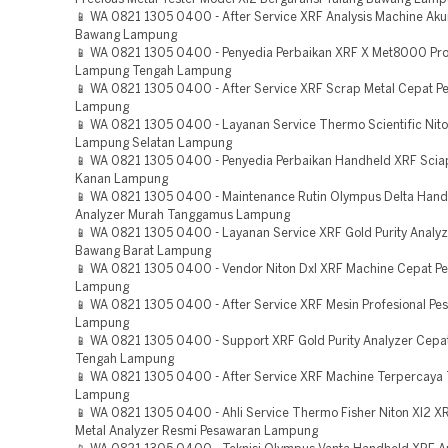
📱 WA 0821 1305 0400 - After Service XRF Analysis Machine Aku
Bawang Lampung
📱 WA 0821 1305 0400 - Penyedia Perbaikan XRF X Met8000 Pro
Lampung Tengah Lampung
📱 WA 0821 1305 0400 - After Service XRF Scrap Metal Cepat Pes
Lampung
📱 WA 0821 1305 0400 - Layanan Service Thermo Scientific Nit
Lampung Selatan Lampung
📱 WA 0821 1305 0400 - Penyedia Perbaikan Handheld XRF Scia
Kanan Lampung
📱 WA 0821 1305 0400 - Maintenance Rutin Olympus Delta Han
Analyzer Murah Tanggamus Lampung
📱 WA 0821 1305 0400 - Layanan Service XRF Gold Purity Analyz
Bawang Barat Lampung
📱 WA 0821 1305 0400 - Vendor Niton Dxl XRF Machine Cepat Pes
Lampung
📱 WA 0821 1305 0400 - After Service XRF Mesin Profesional Pesi
Lampung
📱 WA 0821 1305 0400 - Support XRF Gold Purity Analyzer Cep
Tengah Lampung
📱 WA 0821 1305 0400 - After Service XRF Machine Terpercay
Lampung
📱 WA 0821 1305 0400 - Ahli Service Thermo Fisher Niton Xl2 X
Metal Analyzer Resmi Pesawaran Lampung