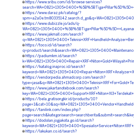
🌐
https://www.sribu.com/id/browse-services?
search=WA+0821+1305+0400+%5B%5BTiga+Pillar%5D%5D++Aft
🌐
https://www.daraz.pk/catalog/?
spm=a2a0e.tm80335142.search.d_go&q=WA+0821+1305+0400
🌐
https://www.dubizzle.jo/ads/q-
WA+0821+1305+0400+%5B%5BTiga+Pillar%5D%5D++Layanan+S
🌐
https://www.jakmall.com/search?
q=WA+0821+1305+0400+Teknisi+XRF+Handheld+Analyzer+Berk
🌐
https://toco.id/id/search?
q=product/search&search=WA+0821+1305+0400+Maintenance
🌐
https://padiumkm.id/search?
k=WA+0821+1305+0400+Repair+XRF+Niton+Gold+Wilayah+Pri
🌐
https://katalog.inaproc.id/search?
keyword=WA+0821+1305+0400+Repair+Niton+XRF+Analyzer+Xl
🌐
https://vendorpedia.ahmadcorp.com/search?
type=jasa&q=WA+0821+1305+0400+Teknisi+XRF+For+Gold+Te
🌐
https://www.jakartanotebook.com/search?
key=WA+0821+1305+0400+Support+XRF+Niton+Xl3+Terdekat+
🌐
https://bela.gratisongkir.id/products/10?
page=1&cat=10&sq=WA+0821+1305+0400+Vendor+Handheld+
🌐
https://tanilink.com/index.php?
page=search&kategorisearch=searchberita&submit=search&
🌐
https://dodolan.jogjakota.go.id/search?
keyword=WA+0821+1305+0400+Spesialis+Service+Niton+XRF+A
🌐
https://lakukan.co.id/search?