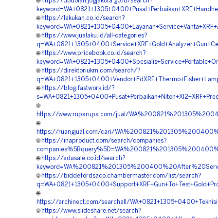
🌐
https://dodolan.jogjakota.go.id/search?
keyword=WA+0821+1305+0400+Pusat+Perbaikan+XRF+Handhel
🌐
https://lakukan.co.id/search?
keyword=WA+0821+1305+0400+Layanan+Service+Vanta+XRF+A
🌐
https://www.jualaku.id/all-categories?
q=WA+0821+1305+0400+Service+XRF+Gold+Analyzer+Gun+C
🌐
https://www.pricebook.co.id/search?
keyword=WA+0821+1305+0400+Spesialis+Service+Portable+O
🌐
https://direktoriukm.com/search/?
q=WA+0821+1305+0400+Vendor+EdXRF+Thermo+Fisher+Lam
🌐
https://blog.fastwork.id/?
s=WA+0821+1305+0400+Pusat+Perbaikan+Niton+Xl2+XRF+Prec
🌐
https://www.ruparupa.com/jual/WA%200821%201305%2
🌐
https://ruangjual.com/cari/WA%200821%201305%20040
🌐
https://inaproduct.com/search/companies?
companies%5Bquery%5D=WA%200821%201305%200400%20
🌐
https://adasale.co.id/search?
keyword=WA%200821%201305%200400%20After%20Servi
🌐
https://biddefordsaco.chambermaster.com/list/search?
q=WA+0821+1305+0400+Support+XRF+Gun+To+Test+Gold+Pro
🌐
https://archinect.com/searchall/WA+0821+1305+0400+Tekni
🌐
https://www.slideshare.net/search?