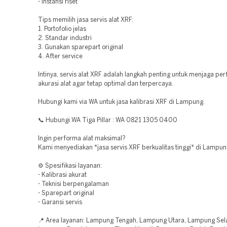
- Instansi riset
Tips memilih jasa servis alat XRF:
1. Portofolio jelas
2. Standar industri
3. Gunakan sparepart original
4. After service
Intinya, servis alat XRF adalah langkah penting untuk menjaga pe
akurasi alat agar tetap optimal dan terpercaya.
Hubungi kami via WA untuk jasa kalibrasi XRF di Lampung.
📞 Hubungi WA Tiga Pillar : WA 0821 1305 0400
Ingin performa alat maksimal?
Kami menyediakan *jasa servis XRF berkualitas tinggi* di Lampun
⚙️ Spesifikasi layanan:
- Kalibrasi akurat
- Teknisi berpengalaman
- Sparepart original
- Garansi servis
📍 Area layanan: Lampung Tengah, Lampung Utara, Lampung Sel