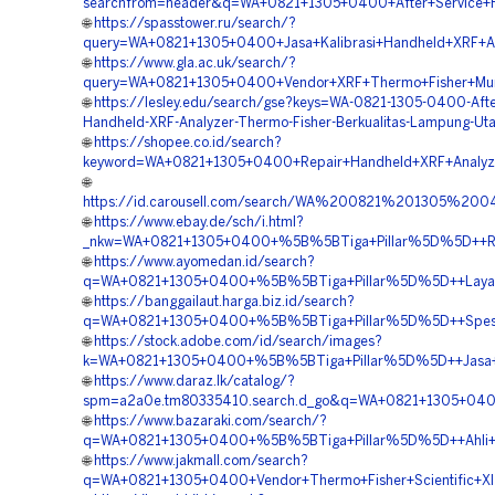
searchfrom=header&q=WA+0821+1305+0400+After+Service+H
🌐
https://spasstower.ru/search/?
query=WA+0821+1305+0400+Jasa+Kalibrasi+Handheld+XRF+An
🌐
https://www.gla.ac.uk/search/?
query=WA+0821+1305+0400+Vendor+XRF+Thermo+Fisher+Mu
🌐
https://lesley.edu/search/gse?keys=WA-0821-1305-0400-Afte
Handheld-XRF-Analyzer-Thermo-Fisher-Berkualitas-Lampung-U
🌐
https://shopee.co.id/search?
keyword=WA+0821+1305+0400+Repair+Handheld+XRF+Analyz
🌐
https://id.carousell.com/search/WA%200821%201305%
🌐
https://www.ebay.de/sch/i.html?
_nkw=WA+0821+1305+0400+%5B%5BTiga+Pillar%5D%5D++Rep
🌐
https://www.ayomedan.id/search?
q=WA+0821+1305+0400+%5B%5BTiga+Pillar%5D%5D++Layana
🌐
https://banggailaut.harga.biz.id/search?
q=WA+0821+1305+0400+%5B%5BTiga+Pillar%5D%5D++Spesiali
🌐
https://stock.adobe.com/id/search/images?
k=WA+0821+1305+0400+%5B%5BTiga+Pillar%5D%5D++Jasa+Kali
🌐
https://www.daraz.lk/catalog/?
spm=a2a0e.tm80335410.search.d_go&q=WA+0821+1305+0400
🌐
https://www.bazaraki.com/search/?
q=WA+0821+1305+0400+%5B%5BTiga+Pillar%5D%5D++Ahli+Serv
🌐
https://www.jakmall.com/search?
q=WA+0821+1305+0400+Vendor+Thermo+Fisher+Scientific+Xl