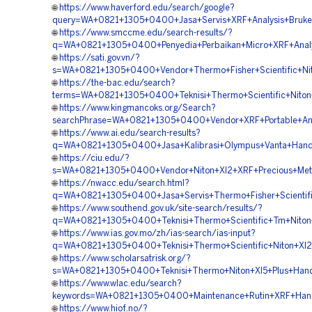
🌐
https://www.haverford.edu/search/google?
query=WA+0821+1305+0400+Jasa+Servis+XRF+Analysis+Bruke
🌐
https://www.smccme.edu/search-results/?
q=WA+0821+1305+0400+Penyedia+Perbaikan+Micro+XRF+Analy
🌐
https://sati.gov.vn/?
s=WA+0821+1305+0400+Vendor+Thermo+Fisher+Scientific+Ni
🌐
https://the-bac.edu/search?
terms=WA+0821+1305+0400+Teknisi+Thermo+Scientific+Nito
🌐
https://www.kingmancoks.org/Search?
searchPhrase=WA+0821+1305+0400+Vendor+XRF+Portable+An
🌐
https://www.ai.edu/search-results?
q=WA+0821+1305+0400+Jasa+Kalibrasi+Olympus+Vanta+Han
🌐
https://ciu.edu/?
s=WA+0821+1305+0400+Vendor+Niton+Xl2+XRF+Precious+Met
🌐
https://nwacc.edu/search.html?
q=WA+0821+1305+0400+Jasa+Servis+Thermo+Fisher+Scientifi
🌐
https://www.southend.gov.uk/site-search/results/?
q=WA+0821+1305+0400+Teknisi+Thermo+Scientific+Tm+Niton
🌐
https://www.ias.gov.mo/zh/ias-search/ias-input?
q=WA+0821+1305+0400+Teknisi+Thermo+Scientific+Niton+X
🌐
https://www.scholarsatrisk.org/?
s=WA+0821+1305+0400+Teknisi+Thermo+Niton+Xl5+Plus+Hand
🌐
https://www.wlac.edu/search?
keywords=WA+0821+1305+0400+Maintenance+Rutin+XRF+Hand
🌐
https://www.hiof.no/?