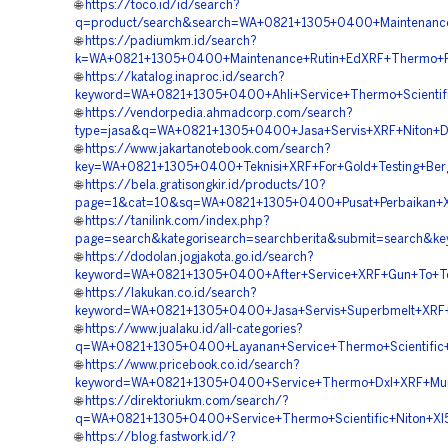
🌐
https://toco.id/id/search?
q=product/search&search=WA+0821+1305+0400+Maintenance+
🌐
https://padiumkm.id/search?
k=WA+0821+1305+0400+Maintenance+Rutin+EdXRF+Thermo+Fi
🌐
https://katalog.inaproc.id/search?
keyword=WA+0821+1305+0400+Ahli+Service+Thermo+Scientif
🌐
https://vendorpedia.ahmadcorp.com/search?
type=jasa&q=WA+0821+1305+0400+Jasa+Servis+XRF+Niton+D
🌐
https://www.jakartanotebook.com/search?
key=WA+0821+1305+0400+Teknisi+XRF+For+Gold+Testing+Ber
🌐
https://bela.gratisongkir.id/products/10?
page=1&cat=10&sq=WA+0821+1305+0400+Pusat+Perbaikan+XR
🌐
https://tanilink.com/index.php?
page=search&kategorisearch=searchberita&submit=search&
🌐
https://dodolan.jogjakota.go.id/search?
keyword=WA+0821+1305+0400+After+Service+XRF+Gun+To+Te
🌐
https://lakukan.co.id/search?
keyword=WA+0821+1305+0400+Jasa+Servis+Superbmelt+XRF+
🌐
https://www.jualaku.id/all-categories?
q=WA+0821+1305+0400+Layanan+Service+Thermo+Scientific+
🌐
https://www.pricebook.co.id/search?
keyword=WA+0821+1305+0400+Service+Thermo+Dxl+XRF+Mur
🌐
https://direktoriukm.com/search/?
q=WA+0821+1305+0400+Service+Thermo+Scientific+Niton+Xl
🌐
https://blog.fastwork.id/?