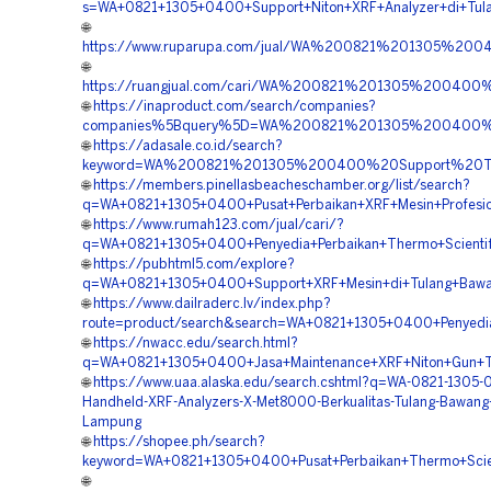
s=WA+0821+1305+0400+Support+Niton+XRF+Analyzer+di+Tul
🌐
https://www.ruparupa.com/jual/WA%200821%201305%2
🌐
https://ruangjual.com/cari/WA%200821%201305%2004
🌐
https://inaproduct.com/search/companies?
companies%5Bquery%5D=WA%200821%201305%200400%20
🌐
https://adasale.co.id/search?
keyword=WA%200821%201305%200400%20Support%20The
🌐
https://members.pinellasbeacheschamber.org/list/search?
q=WA+0821+1305+0400+Pusat+Perbaikan+XRF+Mesin+Profesi
🌐
https://www.rumah123.com/jual/cari/?
q=WA+0821+1305+0400+Penyedia+Perbaikan+Thermo+Scientifi
🌐
https://pubhtml5.com/explore?
q=WA+0821+1305+0400+Support+XRF+Mesin+di+Tulang+Baw
🌐
https://www.dailraderc.lv/index.php?
route=product/search&search=WA+0821+1305+0400+Penyedia
🌐
https://nwacc.edu/search.html?
q=WA+0821+1305+0400+Jasa+Maintenance+XRF+Niton+Gun+T
🌐
https://www.uaa.alaska.edu/search.cshtml?q=WA-0821-1305-0
Handheld-XRF-Analyzers-X-Met8000-Berkualitas-Tulang-Bawang-
Lampung
🌐
https://shopee.ph/search?
keyword=WA+0821+1305+0400+Pusat+Perbaikan+Thermo+Scien
🌐