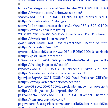
🌐
https://pandeglang.ada.or.id/search/label/WA+0821+1305
🌐
https://www.sribu.com/id/browse-services?
search=WA+0821+1305+0400+%5B%5BTiga+Pillar%5D%5D++Ve
🌐
https://www.lazada.vn/catalog/?
spm=a2o4n.homepage.search.d_go&q=WA+0821+1305+0400+%5
🌐
https://www.olx.com.lb/egypt/q-
WA+0821+1305+0400+%5B%5BTiga+Pillar%5D%5D++Jasa+Servi
🌐
https://www.jakmall.com/search?
q=WA+0821+1305+0400+Jasa+Maintenance+Thermo+Scientific
🌐
https://toco.id/id/search?
q=product/search&search=WA+0821+1305+0400+Jasa+Mainte
🌐
https://padiumkm.id/search?
k=WA+0821+1305+0400+Repair+XRF+Test+Gun+Lampung+Uta
🌐
https://katalog.inaproc.id/search?
keyword=WA+0821+1305+0400+Service+XRF+Niton+Gun+Terp
🌐
https://vendorpedia.ahmadcorp.com/search?
type=jasa&q=WA+0821+1305+0400+Pusat+Perbaikan+XRF+Port
🌐
https://www.jakartanotebook.com/search?
key=WA+0821+1305+0400+Jasa+Maintenance+Thermo+Scientif
🌐
https://bela.gratisongkir.id/products/10?
page=1&cat=10&sq=WA+0821+1305+0400+Vendor+Thermo+Scie
🌐
https://tanilink.com/index.php?
page=search&kategorisearch=searchberita&submit=search&