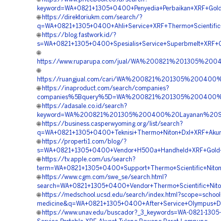
keyword=WA+0821+1305+0400+Penyedia+Perbaikan+XRF+Gold+
🌐
https://direktoriukm.com/search/?
q=WA+0821+1305+0400+Ahli+Service+XRF+Thermo+Scientific
🌐
https://blog.fastwork.id/?
s=WA+0821+1305+0400+Spesialis+Service+Superbmelt+XRF+G
🌐
https://www.ruparupa.com/jual/WA%200821%201305%20
🌐
https://ruangjual.com/cari/WA%200821%201305%20040
🌐
https://inaproduct.com/search/companies?
companies%5Bquery%5D=WA%200821%201305%200400%20S
🌐
https://adasale.co.id/search?
keyword=WA%200821%201305%200400%20Layanan%20Ser
🌐
https://business.casperwyoming.org/list/search?
q=WA+0821+1305+0400+Teknisi+Thermo+Niton+Dxl+XRF+Akur
🌐
https://properti1.com/blog/?
s=WA+0821+1305+0400+Vendor+H500a+Handheld+XRF+Gold+T
🌐
https://tv.apple.com/us/search?
term=WA+0821+1305+0400+Support+Thermo+Scientific+Nito
🌐
https://www.cgm.com/swe_se/search.html?
search=WA+0821+1305+0400+Vendor+Thermo+Scientific+Nito
🌐
https://medschool.ucsd.edu/search/index.html?scope=school
medicine&q=WA+0821+1305+0400+After+Service+Olympus+De
🌐
https://www.unav.edu/buscador?_3_keywords=WA-0821-1305-