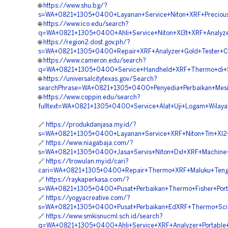
🌐
https://www.shu.bg/?
s=WA+0821+1305+0400+Layanan+Service+Niton+XRF+Precious+
🌐
https://www.ico.edu/search?
q=WA+0821+1305+0400+Ahli+Service+Niton+Xl3t+XRF+Analyz
🌐
https://region2.dost.gov.ph/?
s=WA+0821+1305+0400+Repair+XRF+Analyzer+Gold+Tester+C
🌐
https://www.cameron.edu/search?
q=WA+0821+1305+0400+Service+Handheld+XRF+Thermo+di+S
🌐
https://universalcitytexas.gov/Search?
searchPhrase=WA+0821+1305+0400+Penyedia+Perbaikan+Mes
🌐
https://www.coppin.edu/search?
fulltext=WA+0821+1305+0400+Service+Alat+Uji+Logam+Wilay
🔗
https://produkdanjasa.my.id/?
s=WA+0821+1305+0400+Layanan+Service+XRF+Niton+Tm+Xl2+
🔗
https://www.niagabaja.com/?
s=WA+0821+1305+0400+Jasa+Servis+Niton+Dxl+XRF+Machine+
🔗
https://trowulan.my.id/cari?
cari=WA+0821+1305+0400+Repair+Thermo+XRF+Maluku+Teng
🔗
https://raykaperkasa.com/?
s=WA+0821+1305+0400+Pusat+Perbaikan+Thermo+Fisher+Port
🔗
https://yogyacreative.com/?
s=WA+0821+1305+0400+Pusat+Perbaikan+EdXRF+Thermo+Scient
🔗
https://www.smkisnucml.sch.id/search?
q=WA+0821+1305+0400+Ahli+Service+XRF+Analyzer+Portable+