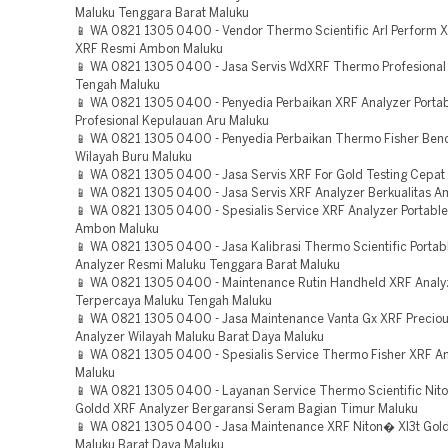
Maluku Tenggara Barat Maluku
📱 WA 0821 1305 0400 - Vendor Thermo Scientific Arl Perform X
XRF Resmi Ambon Maluku
📱 WA 0821 1305 0400 - Jasa Servis WdXRF Thermo Profesional
Tengah Maluku
📱 WA 0821 1305 0400 - Penyedia Perbaikan XRF Analyzer Porta
Profesional Kepulauan Aru Maluku
📱 WA 0821 1305 0400 - Penyedia Perbaikan Thermo Fisher Ben
Wilayah Buru Maluku
📱 WA 0821 1305 0400 - Jasa Servis XRF For Gold Testing Cepat
📱 WA 0821 1305 0400 - Jasa Servis XRF Analyzer Berkualitas 
📱 WA 0821 1305 0400 - Spesialis Service XRF Analyzer Portable
Ambon Maluku
📱 WA 0821 1305 0400 - Jasa Kalibrasi Thermo Scientific Portab
Analyzer Resmi Maluku Tenggara Barat Maluku
📱 WA 0821 1305 0400 - Maintenance Rutin Handheld XRF Analy
Terpercaya Maluku Tengah Maluku
📱 WA 0821 1305 0400 - Jasa Maintenance Vanta Gx XRF Preciou
Analyzer Wilayah Maluku Barat Daya Maluku
📱 WA 0821 1305 0400 - Spesialis Service Thermo Fisher XRF An
Maluku
📱 WA 0821 1305 0400 - Layanan Service Thermo Scientific Nit
Goldd XRF Analyzer Bergaransi Seram Bagian Timur Maluku
📱 WA 0821 1305 0400 - Jasa Maintenance XRF Niton� Xl3t Gol
Maluku Barat Daya Maluku