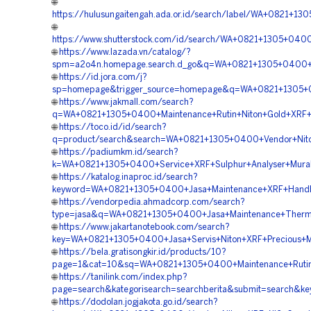
🌐
https://hulusungaitengah.ada.or.id/search/label/WA+0821
🌐
https://www.shutterstock.com/id/search/WA+0821+1305+04
🌐
https://www.lazada.vn/catalog/?
spm=a2o4n.homepage.search.d_go&q=WA+0821+1305+0400+%5
🌐
https://id.jora.com/j?
sp=homepage&trigger_source=homepage&q=WA+0821+1305+04
🌐
https://www.jakmall.com/search?
q=WA+0821+1305+0400+Maintenance+Rutin+Niton+Gold+XRF+
🌐
https://toco.id/id/search?
q=product/search&search=WA+0821+1305+0400+Vendor+Nito
🌐
https://padiumkm.id/search?
k=WA+0821+1305+0400+Service+XRF+Sulphur+Analyser+Mur
🌐
https://katalog.inaproc.id/search?
keyword=WA+0821+1305+0400+Jasa+Maintenance+XRF+Handh
🌐
https://vendorpedia.ahmadcorp.com/search?
type=jasa&q=WA+0821+1305+0400+Jasa+Maintenance+Thermo
🌐
https://www.jakartanotebook.com/search?
key=WA+0821+1305+0400+Jasa+Servis+Niton+XRF+Precious+M
🌐
https://bela.gratisongkir.id/products/10?
page=1&cat=10&sq=WA+0821+1305+0400+Maintenance+Rutin+
🌐
https://tanilink.com/index.php?
page=search&kategorisearch=searchberita&submit=search&
🌐
https://dodolan.jogjakota.go.id/search?