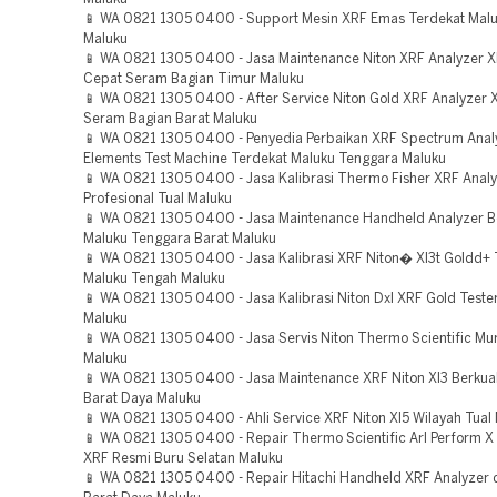
📱 WA 0821 1305 0400 - Support Mesin XRF Emas Terdekat Mal
Maluku
📱 WA 0821 1305 0400 - Jasa Maintenance Niton XRF Analyzer X
Cepat Seram Bagian Timur Maluku
📱 WA 0821 1305 0400 - After Service Niton Gold XRF Analyzer X
Seram Bagian Barat Maluku
📱 WA 0821 1305 0400 - Penyedia Perbaikan XRF Spectrum Anal
Elements Test Machine Terdekat Maluku Tenggara Maluku
📱 WA 0821 1305 0400 - Jasa Kalibrasi Thermo Fisher XRF Anal
Profesional Tual Maluku
📱 WA 0821 1305 0400 - Jasa Maintenance Handheld Analyzer B
Maluku Tenggara Barat Maluku
📱 WA 0821 1305 0400 - Jasa Kalibrasi XRF Niton� Xl3t Goldd+
Maluku Tengah Maluku
📱 WA 0821 1305 0400 - Jasa Kalibrasi Niton Dxl XRF Gold Teste
Maluku
📱 WA 0821 1305 0400 - Jasa Servis Niton Thermo Scientific Mu
Maluku
📱 WA 0821 1305 0400 - Jasa Maintenance XRF Niton Xl3 Berkual
Barat Daya Maluku
📱 WA 0821 1305 0400 - Ahli Service XRF Niton Xl5 Wilayah Tual
📱 WA 0821 1305 0400 - Repair Thermo Scientific Arl Perform X
XRF Resmi Buru Selatan Maluku
📱 WA 0821 1305 0400 - Repair Hitachi Handheld XRF Analyzer 