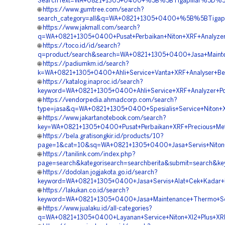
SearchText=WA+0821+1305+0400+%5B%5BTigapillar%5D%5D++L
🌐
https://www.gumtree.com/search?
search_category=all&q=WA+0821+1305+0400+%5B%5BTigapill
🌐
https://www.jakmall.com/search?
q=WA+0821+1305+0400+Pusat+Perbaikan+Niton+XRF+Analyzer
🌐
https://toco.id/id/search?
q=product/search&search=WA+0821+1305+0400+Jasa+Mainte
🌐
https://padiumkm.id/search?
k=WA+0821+1305+0400+Ahli+Service+Vanta+XRF+Analyser+Ber
🌐
https://katalog.inaproc.id/search?
keyword=WA+0821+1305+0400+Ahli+Service+XRF+Analyzer+Por
🌐
https://vendorpedia.ahmadcorp.com/search?
type=jasa&q=WA+0821+1305+0400+Spesialis+Service+Niton+XR
🌐
https://www.jakartanotebook.com/search?
key=WA+0821+1305+0400+Pusat+Perbaikan+XRF+Precious+Met
🌐
https://bela.gratisongkir.id/products/10?
page=1&cat=10&sq=WA+0821+1305+0400+Jasa+Servis+Niton+G
🌐
https://tanilink.com/index.php?
page=search&kategorisearch=searchberita&submit=search&k
🌐
https://dodolan.jogjakota.go.id/search?
keyword=WA+0821+1305+0400+Jasa+Servis+Alat+Cek+Kadar+
🌐
https://lakukan.co.id/search?
keyword=WA+0821+1305+0400+Jasa+Maintenance+Thermo+Scie
🌐
https://www.jualaku.id/all-categories?
q=WA+0821+1305+0400+Layanan+Service+Niton+Xl2+Plus+XRF