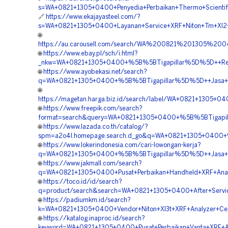
s=WA+0821+1305+0400+Penyedia+Perbaikan+Thermo+Scientifi
🔗
https://www.ekajayasteel.com/?
s=WA+0821+1305+0400+Layanan+Service+XRF+Niton+Tm+Xl2+
🌐
https://au.carousell.com/search/WA%200821%201305%
🌐
https://www.ebay.pl/sch/i.html?
_nkw=WA+0821+1305+0400+%5B%5BTigapillar%5D%5D++Repai
🌐
https://www.ayobekasi.net/search?
q=WA+0821+1305+0400+%5B%5BTigapillar%5D%5D++Jasa+Kal
🌐
https://magetan.harga.biz.id/search/label/WA+0821+1305+
🌐
https://www.freepik.com/search?
format=search&query=WA+0821+1305+0400+%5B%5BTigapill
🌐
https://www.lazada.co.th/catalog/?
spm=a2o4l.homepage.search.d_go&q=WA+0821+1305+0400+%
🌐
https://www.lokerindonesia.com/cari-lowongan-kerja?
q=WA+0821+1305+0400+%5B%5BTigapillar%5D%5D++Jasa+Ma
🌐
https://www.jakmall.com/search?
q=WA+0821+1305+0400+Pusat+Perbaikan+Handheld+XRF+Anal
🌐
https://toco.id/id/search?
q=product/search&search=WA+0821+1305+0400+After+Servic
🌐
https://padiumkm.id/search?
k=WA+0821+1305+0400+Vendor+Niton+Xl3t+XRF+Analyzer+C
🌐
https://katalog.inaproc.id/search?
keyword=WA+0821+1305+0400+Pusat+Perbaikan+Vanta+XRF+A