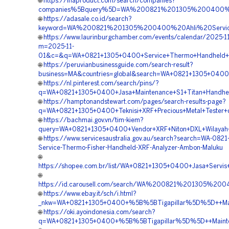
🌐
https://inaproduct.com/search/companies?
companies%5Bquery%5D=WA%200821%201305%200400%
🌐
https://adasale.co.id/search?
keyword=WA%200821%201305%200400%20Ahli%20Servi
🌐
https://www.laurinburgchamber.com/events/calendar/2025-1
m=2025-11-
01&c=&q=WA+0821+1305+0400+Service+Thermo+Handheld+
🌐
https://peruvianbusinessguide.com/search-result?
business=MA&countries=global&search=WA+0821+1305+0400
🌐
https://nl.pinterest.com/search/pins/?
q=WA+0821+1305+0400+Jasa+Maintenance+S1+Titan+Handhel
🌐
https://hamptonandstewart.com/pages/search-results-page?
q=WA+0821+1305+0400+Teknisi+XRF+Precious+Metal+Tester+
🌐
https://bachmai.gov.vn/tim-kiem?
query=WA+0821+1305+0400+Vendor+XRF+Niton+DXL+Wilayah
🌐
https://www.servicesaustralia.gov.au/search?search=WA-082
Service-Thermo-Fisher-Handheld-XRF-Analyzer-Ambon-Maluku
🌐
https://shopee.com.br/list/WA+0821+1305+0400+Jasa+Servis
🌐
https://id.carousell.com/search/WA%200821%201305%
🌐
https://www.ebay.it/sch/i.html?
_nkw=WA+0821+1305+0400+%5B%5BTigapillar%5D%5D++Main
🌐
https://oki.ayoindonesia.com/search?
q=WA+0821+1305+0400+%5B%5BTigapillar%5D%5D++Maintenan