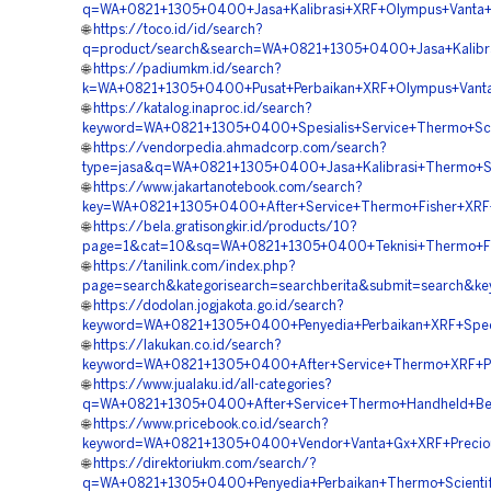
q=WA+0821+1305+0400+Jasa+Kalibrasi+XRF+Olympus+Vanta+
🌐
https://toco.id/id/search?
q=product/search&search=WA+0821+1305+0400+Jasa+Kalibras
🌐
https://padiumkm.id/search?
k=WA+0821+1305+0400+Pusat+Perbaikan+XRF+Olympus+Vanta
🌐
https://katalog.inaproc.id/search?
keyword=WA+0821+1305+0400+Spesialis+Service+Thermo+Scien
🌐
https://vendorpedia.ahmadcorp.com/search?
type=jasa&q=WA+0821+1305+0400+Jasa+Kalibrasi+Thermo+Sci
🌐
https://www.jakartanotebook.com/search?
key=WA+0821+1305+0400+After+Service+Thermo+Fisher+XRF+
🌐
https://bela.gratisongkir.id/products/10?
page=1&cat=10&sq=WA+0821+1305+0400+Teknisi+Thermo+Fi
🌐
https://tanilink.com/index.php?
page=search&kategorisearch=searchberita&submit=search&k
🌐
https://dodolan.jogjakota.go.id/search?
keyword=WA+0821+1305+0400+Penyedia+Perbaikan+XRF+Spec
🌐
https://lakukan.co.id/search?
keyword=WA+0821+1305+0400+After+Service+Thermo+XRF+Pr
🌐
https://www.jualaku.id/all-categories?
q=WA+0821+1305+0400+After+Service+Thermo+Handheld+Ber
🌐
https://www.pricebook.co.id/search?
keyword=WA+0821+1305+0400+Vendor+Vanta+Gx+XRF+Preciou
🌐
https://direktoriukm.com/search/?
q=WA+0821+1305+0400+Penyedia+Perbaikan+Thermo+Scientifi