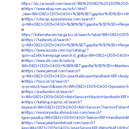
https://au.carousell.com/search/WA%200821%201305%
🌐
https://www.ebay.com.au/sch/i.html?
_nkw=WA+0821+1305+0400+%5B%5BTigapillar%5D%5D++Ahli
🌐
https://cilacap.ayoindonesia.com/search?
q=WA+0821+1305+0400+%5B%5BTigapillar%5D%5D++Penyedia+
🌐
https://kotamataram.harga.biz.id/search/label/WA+0821+1
🌐
https://fastwork.id/search?
q=WA+0821+1305+0400+%5B%5BTigapillar%5D%5D++Penyedia+
🌐
https://www.lazada.com.my/catalog/?
spm=a2o4k.homepage.search.d_go&q=WA+0821+1305+0400+%
🌐
https://www.olx.com.lb/ads/q-
WA+0821+1305+0400+%5B%5BTigapillar%5D%5D++Maintenan
🌐
https://www.jakmall.com/search?
q=WA+0821+1305+0400+Jasa+Kalibrasi+Handheld+XRF+Analy
🌐
https://toco.id/id/search?
q=product/search&search=WA+0821+1305+0400+Spesialis+Serv
🌐
https://padiumkm.id/search?
k=WA+0821+1305+0400+Ahli+Service+Hitachi+Handheld+XRF+A
🌐
https://katalog.inaproc.id/search?
keyword=WA+0821+1305+0400+Ahli+Service+Thermo+Fisher+Ni
🌐
https://vendorpedia.ahmadcorp.com/search?
type=jasa&q=WA+0821+1305+0400+Teknisi+XRF+Handheld+Meta
🌐
https://www.jakartanotebook.com/search?
key=WA+0821+1305+0400+Jasa+Servis+XRF+Niton%AE+Xl3t+