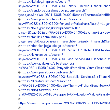
🌐
https://katalog.inaproc.id/search?
keyword=WA+0821+1305+0400+Teknisi+Thermo+Fisher+Bench
🌐
https://vendorpedia.ahmadcorp.com/search?
type=jasa&q=WA+0821+1305+0400+Repair+Thermo+Scientific
🌐
https://www.jakartanotebook.com/search?
key=WA+0821+1305+0400+Penyedia+Perbaikan+Alat+Uji+Loga
🌐
https://bela.gratisongkir.id/products/10?
page=1&cat=10&sq=WA+0821+1305+0400+Layanan+Service+X
🌐
https://tanilink.com/index.php?
page=search&kategorisearch=searchberita&submit=search&k
🌐
https://dodolan.jogjakota.go.id/search?
keyword=WA+0821+1305+0400+Repair+XRF+Niton+Xl5+Terdek
🌐
https://lakukan.co.id/search?
keyword=WA+0821+1305+0400+Jasa+Servis+XRF+Handheld+Wi
🌐
https://www.jualaku.id/all-categories?
q=WA+0821+1305+0400+Penyedia+Perbaikan+Vanta+Tm+Handhe
🌐
https://www.pricebook.co.id/search?
keyword=WA+0821+1305+0400+Spesialis+Service+S1+Titan+H
🌐
https://direktoriukm.com/search/?
q=WA+0821+1305+0400+Repair+Thermo+Fisher+Benchtop+XRF
🌐
https://blog.fastwork.id/?
s=WA+0821+1305+0400+Support+XRF+Epsilon+Maluku+Barat+
🌐
https://www.ruparupa.com/jual/WA%200821%201305%20
🌐