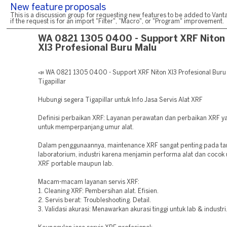
New feature proposals
This is a discussion group for requesting new features to be added to Vanta
if the request is for an import "Filter", "Macro", or "Program" improvement.
WA 0821 1305 0400 - Support XRF Niton
Xl3 Profesional Buru Malu
📣 WA 0821 1305 0400 - Support XRF Niton Xl3 Profesional Buru
Tigapillar
Hubungi segera Tigapillar untuk Info Jasa Servis Alat XRF
Definisi perbaikan XRF: Layanan perawatan dan perbaikan XRF y
untuk memperpanjang umur alat.
Dalam penggunaannya, maintenance XRF sangat penting pada t
laboratorium, industri karena menjamin performa alat dan cocok 
XRF portable maupun lab.
Macam-macam layanan servis XRF:
1. Cleaning XRF: Pembersihan alat. Efisien.
2. Servis berat: Troubleshooting. Detail.
3. Validasi akurasi: Menawarkan akurasi tinggi untuk lab & industri