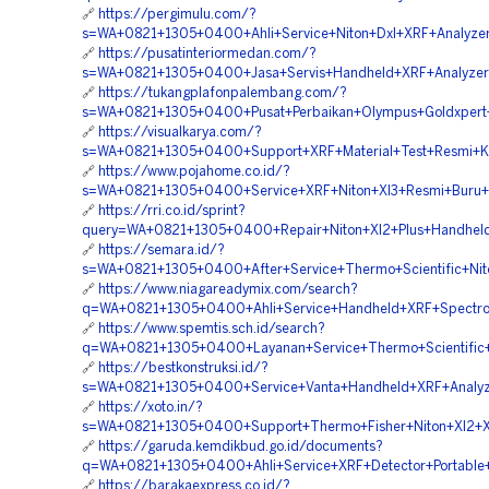
🔗
https://pergimulu.com/?
s=WA+0821+1305+0400+Ahli+Service+Niton+Dxl+XRF+Analyzer
🔗
https://pusatinteriormedan.com/?
s=WA+0821+1305+0400+Jasa+Servis+Handheld+XRF+Analyzers+
🔗
https://tukangplafonpalembang.com/?
s=WA+0821+1305+0400+Pusat+Perbaikan+Olympus+Goldxpert
🔗
https://visualkarya.com/?
s=WA+0821+1305+0400+Support+XRF+Material+Test+Resmi+K
🔗
https://www.pojahome.co.id/?
s=WA+0821+1305+0400+Service+XRF+Niton+Xl3+Resmi+Buru+
🔗
https://rri.co.id/sprint?
query=WA+0821+1305+0400+Repair+Niton+Xl2+Plus+Handheld
🔗
https://semara.id/?
s=WA+0821+1305+0400+After+Service+Thermo+Scientific+Nit
🔗
https://www.niagareadymix.com/search?
q=WA+0821+1305+0400+Ahli+Service+Handheld+XRF+Spectro
🔗
https://www.spemtis.sch.id/search?
q=WA+0821+1305+0400+Layanan+Service+Thermo+Scientific+N
🔗
https://bestkonstruksi.id/?
s=WA+0821+1305+0400+Service+Vanta+Handheld+XRF+Analyze
🔗
https://xoto.in/?
s=WA+0821+1305+0400+Support+Thermo+Fisher+Niton+Xl2+XR
🔗
https://garuda.kemdikbud.go.id/documents?
q=WA+0821+1305+0400+Ahli+Service+XRF+Detector+Portable
🔗
https://barakaexpress.co.id/?