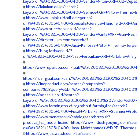
keyword=WA+0821+1305+0400+Vendor+Niton+XRF+Xl2+Cepa
🌐
https://lakukan.co.id/search?
keyword=WA+0821+1305+0400+Service+XRF+Niton+Thermo+B
🌐
https://www.jualaku.id/all-categories?
q=WA+0821+1305+0400+Spesialis+Service+Handheld+XRF+An
🌐
https://www.pricebook.co.id/search?
keyword=WA+0821+1305+0400+Vendor+Vanta+XRF+Gun+Resm
🌐
https://direktoriukm.com/search/?
q=WA+0821+1305+0400+Jasa+Kalibrasi+Niton+Thermo+Terpe
🌐
https://blog.fastwork.id/?
s=WA+0821+1305+0400+Pusat+Perbaikan+XRF+Portable+Analy
🌐
https://www.ruparupa.com/jual/WA%200821%201305%2
🌐
https://ruangjual.com/cari/WA%200821%201305%200400
🌐
https://inaproduct.com/search/companies?
companies%5Bquery%5D=WA%200821%201305%200400%2
🌐
https://adasale.co.id/search?
keyword=WA%200821%201305%200400%20Vendor%20XRF
🌐
https://www.farmington-ct.org/about-farmington/search?
q=WA+0821+1305+0400+Pusat+Perbaikan+XRF+Scanner+Profe
🌐
https://www.monotaro.id/catalogsearch/result?
product_list_mode=list&q=https://www.industrybuying.com/sea
q=WA+0821+1305+0400+Jasa+Maintenance+WdXRF+Thermo+
🌐
https://www.justwatch.com/au/search?