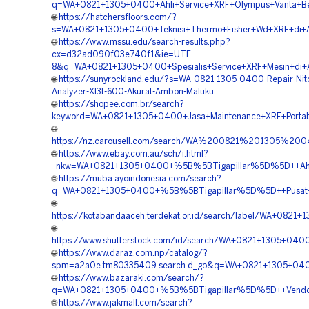
q=WA+0821+1305+0400+Ahli+Service+XRF+Olympus+Vanta+Be
🌐
https://hatchersfloors.com/?
s=WA+0821+1305+0400+Teknisi+Thermo+Fisher+Wd+XRF+di+
🌐
https://www.mssu.edu/search-results.php?
cx=d32ad090f03e740f1&ie=UTF-
8&q=WA+0821+1305+0400+Spesialis+Service+XRF+Mesin+di
🌐
https://sunyrockland.edu/?s=WA-0821-1305-0400-Repair-Nit
Analyzer-Xl3t-600-Akurat-Ambon-Maluku
🌐
https://shopee.com.br/search?
keyword=WA+0821+1305+0400+Jasa+Maintenance+XRF+Portab
🌐
https://nz.carousell.com/search/WA%200821%201305%
🌐
https://www.ebay.com.au/sch/i.html?
_nkw=WA+0821+1305+0400+%5B%5BTigapillar%5D%5D++Ahli+S
🌐
https://muba.ayoindonesia.com/search?
q=WA+0821+1305+0400+%5B%5BTigapillar%5D%5D++Pusat+Pe
🌐
https://kotabandaaceh.terdekat.or.id/search/label/WA+0
🌐
https://www.shutterstock.com/id/search/WA+0821+1305+04
🌐
https://www.daraz.com.np/catalog/?
spm=a2a0e.tm80335409.search.d_go&q=WA+0821+1305+0400+
🌐
https://www.bazaraki.com/search/?
q=WA+0821+1305+0400+%5B%5BTigapillar%5D%5D++Vendor+
🌐
https://www.jakmall.com/search?