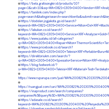
🌐
https://bela.gratisongkir.id/products/10?
page=1&cat=10&sq=WA+0821+1305+0400+Vendor+XRF+Analyze
🌐
https://tanilink.com/index.php?
page=search&kategorisearch=searchberita&submit=search&
🌐
https://dodolan.jogjakota.go.id/search?
keyword=WA+0821+1305+0400+Service+Niton+Dxl+XRF+Machi
🌐
https://lakukan.co.id/search?
keyword=WA+0821+1305+0400+Service+XRF+Analyzer+Gold+Te
🌐
https://www.jualaku.id/all-categories?
q=WA+0821+1305+0400+Repair+Niton+Thermo+Scientific+Ter
🌐
https://www.pricebook.co.id/search?
keyword=WA+0821+1305+0400+Teknisi+XRF+Portable+Buru+M
🌐
https://direktoriukm.com/search/?
q=WA+0821+1305+0400+Spesialis+Service+Niton+XRF+Analyz
🌐
https://blog.fastwork.id/?
s=WA+0821+1305+0400+Teknisi+XRF+Material+Test+Terdekat+
🌐
https://www.ruparupa.com/jual/WA%200821%201305%20
🌐
https://ruangjual.com/cari/WA%200821%201305%20040
🌐
https://inaproduct.com/search/companies?
companies%5Bquery%5D=WA%200821%201305%200400%2
🌐
https://adasale.co.id/search?
keyword=WA%200821%201305%200400%20Penyedia%20Pe
🌐
https://chamber.sandwichilchamber.org/list/search?