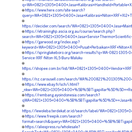
q=WA+0821+1305+0400+Jasa+Kalibrasi+Handheld+Portable+XR
🌐
https://www.here.com/site-search?
query=WA+0821+1305+0400+Jasa+Kalibrasi+Niton+XRF+Xl2+T
🌐
https://decider.com/search/WA+0821+1305+0400+Jasa+Maint
🌐
https://etraininghp.ascia.org.au/course/search.php?
search=WA+0821+1305+0400+Jasa+Servis+Thermo+Scientific+
🌐
https://garwood.org/index.asp?
keyword=WA+0821+1305+0400+Pusat+Perbaikan+XRF+Niton+X
🌐
https://springlakeboro.org/search-results?q=WA-0821-1305-0
Service-XRF-Niton-XL5-Buru-Maluku
🌐
https://shopee.com.br/list/WA+0821+1305+0400+Vendor+XRF+
🌐
https://nz.carousell.com/search/WA%200821%201305%2
🌐
https://www.ebay.fr/sch/i.html?
_nkw=WA+0821+1305+0400+%5B%5BTigapillar%5D%5D++Repair
🌐
https://rembang.ayoindonesia.com/search?
qWA+0821+1305+0400+%5B%5BTigapillar%5D%5D++Jasa+Mai
🌐
https://lewoleba.terdekat.or.id/search/label/WA+0821+13
🌐
https://www.freepik.com/search?
format=search&query=WA+0821+1305+0400+%5B%5BTigapilla
🌐
https://aliexpress.ru/wholesale?