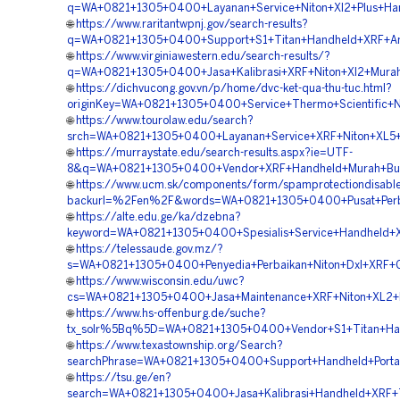
q=WA+0821+1305+0400+Layanan+Service+Niton+Xl2+Plus+Han
🌐
https://www.raritantwpnj.gov/search-results?
q=WA+0821+1305+0400+Support+S1+Titan+Handheld+XRF+Ana
🌐
https://www.virginiawestern.edu/search-results/?
q=WA+0821+1305+0400+Jasa+Kalibrasi+XRF+Niton+Xl2+Murah
🌐
https://dichvucong.gov.vn/p/home/dvc-ket-qua-thu-tuc.html?
originKey=WA+0821+1305+0400+Service+Thermo+Scientific+Ni
🌐
https://www.tourolaw.edu/search?
srch=WA+0821+1305+0400+Layanan+Service+XRF+Niton+XL5+P
🌐
https://murraystate.edu/search-results.aspx?ie=UTF-
8&q=WA+0821+1305+0400+Vendor+XRF+Handheld+Murah+Bur
🌐
https://www.ucm.sk/components/form/spamprotectiondisable
backurl=%2Fen%2F&words=WA+0821+1305+0400+Pusat+Perbai
🌐
https://alte.edu.ge/ka/dzebna?
keyword=WA+0821+1305+0400+Spesialis+Service+Handheld+XR
🌐
https://telessaude.gov.mz/?
s=WA+0821+1305+0400+Penyedia+Perbaikan+Niton+Dxl+XRF+G
🌐
https://www.wisconsin.edu/uwc?
cs=WA+0821+1305+0400+Jasa+Maintenance+XRF+Niton+XL2+P
🌐
https://www.hs-offenburg.de/suche?
tx_solr%5Bq%5D=WA+0821+1305+0400+Vendor+S1+Titan+Hand
🌐
https://www.texastownship.org/Search?
searchPhrase=WA+0821+1305+0400+Support+Handheld+Portab
🌐
https://tsu.ge/en?
search=WA+0821+1305+0400+Jasa+Kalibrasi+Handheld+XRF+T