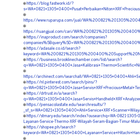
🌐
https://blog.fastwork.id/?
s=WA+0821+1305+0400+Pusat+Perbaikan+Niton+XRF+Precious
🌐
https://www.ruparupa.com/jual/WA%200821%201305%2
🌐
https://ruangjual.com/cari/WA%200821%201305%20040
🌐
https://inaproduct.com/search/companies?
companies%5Bquery%5D=WA%200821%201305%200400%20
🌐
https://adasale.co.id/search?
keyword=WA%200821%201305%200400%20Support%20Ni
🌐
https://business.brooklinechamber.com/list/search?
q=WA+0821+1305+0400+Jasa+Kalibrasi+Thermo+Scientific+Ni
🌐
https://archinect.com/searchall/WA+0821+1305+0400+Ahli+S
🌐
https://nl.pinterest.com/search/pins/?
q=WA+0821+1305+0400+Jasa+Servis+XRF+Precious+Metal+Tes
🌐
https://drtrust.in/a/search?
q=WA+0821+1305+0400+Jasa+Servis+Handheld+XRF+Analyzer
🌐
https://pensacolastate.edu/searchresults/?
_sf_s=WA+0821+1305+0400+Ahli+Service+XRF+Scanner+Wilay
🌐
https://stmary.edu/search/index?ousearchq=WA-0821-1305-
Layanan-Service-Thermo-XRF-Wilayah-Seram-Bagian-Timur-Malu
🌐
https://shopee.ph/search?
keyword=WA+0821+1305+0400+Layanan+Service+Hitachi+Han
🌐