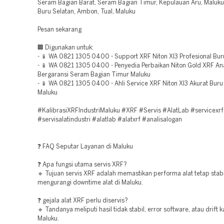
Seram Bagian Barat, Seram Bagian Timur, Kepulauan Aru, Maluku
Buru Selatan, Ambon, Tual, Maluku
Pesan sekarang
🏢 Digunakan untuk:
- 📱 WA 0821 1305 0400 - Support XRF Niton Xl3 Profesional Bur
- 📱 WA 0821 1305 0400 - Penyedia Perbaikan Niton Gold XRF An
Bergaransi Seram Bagian Timur Maluku
- 📱 WA 0821 1305 0400 - Ahli Service XRF Niton Xl3 Akurat Buru
Maluku
#KalibrasiXRFIndustriMaluku #XRF #Servis #AlatLab #servicexrf
#servisalatindustri #alatlab #alatxrf #analisalogan
❓ FAQ Seputar Layanan di Maluku
❓ Apa fungsi utama servis XRF?
🔹 Tujuan servis XRF adalah memastikan performa alat tetap stab
mengurangi downtime alat di Maluku.
❓ gejala alat XRF perlu diservis?
🔹 Tandanya meliputi hasil tidak stabil, error software, atau drift ka
Maluku.