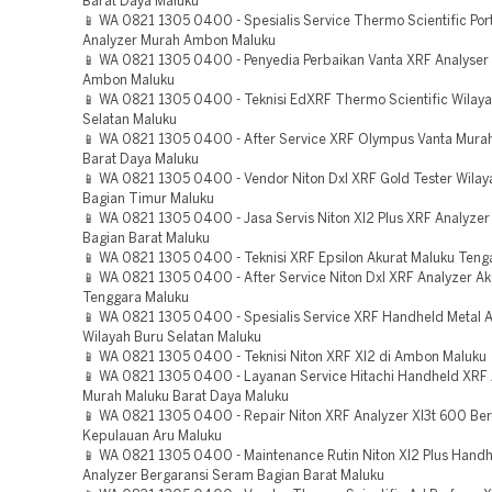
Barat Daya Maluku
📱 WA 0821 1305 0400 - Spesialis Service Thermo Scientific Por
Analyzer Murah Ambon Maluku
📱 WA 0821 1305 0400 - Penyedia Perbaikan Vanta XRF Analyser
Ambon Maluku
📱 WA 0821 1305 0400 - Teknisi EdXRF Thermo Scientific Wilay
Selatan Maluku
📱 WA 0821 1305 0400 - After Service XRF Olympus Vanta Mura
Barat Daya Maluku
📱 WA 0821 1305 0400 - Vendor Niton Dxl XRF Gold Tester Wila
Bagian Timur Maluku
📱 WA 0821 1305 0400 - Jasa Servis Niton Xl2 Plus XRF Analyzer
Bagian Barat Maluku
📱 WA 0821 1305 0400 - Teknisi XRF Epsilon Akurat Maluku Teng
📱 WA 0821 1305 0400 - After Service Niton Dxl XRF Analyzer Ak
Tenggara Maluku
📱 WA 0821 1305 0400 - Spesialis Service XRF Handheld Metal A
Wilayah Buru Selatan Maluku
📱 WA 0821 1305 0400 - Teknisi Niton XRF Xl2 di Ambon Maluku
📱 WA 0821 1305 0400 - Layanan Service Hitachi Handheld XRF 
Murah Maluku Barat Daya Maluku
📱 WA 0821 1305 0400 - Repair Niton XRF Analyzer Xl3t 600 Ber
Kepulauan Aru Maluku
📱 WA 0821 1305 0400 - Maintenance Rutin Niton Xl2 Plus Hand
Analyzer Bergaransi Seram Bagian Barat Maluku