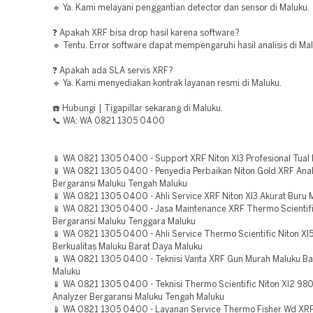
🔹 Ya. Kami melayani penggantian detector dan sensor di Maluku.
❓ Apakah XRF bisa drop hasil karena software?
🔹 Tentu. Error software dapat mempengaruhi hasil analisis di Ma
❓ Apakah ada SLA servis XRF?
🔹 Ya. Kami menyediakan kontrak layanan resmi di Maluku.
☎️ Hubungi | Tigapillar sekarang di Maluku.
📞 WA: WA 0821 1305 0400
📱 WA 0821 1305 0400 - Support XRF Niton Xl3 Profesional Tual
📱 WA 0821 1305 0400 - Penyedia Perbaikan Niton Gold XRF Anal
Bergaransi Maluku Tengah Maluku
📱 WA 0821 1305 0400 - Ahli Service XRF Niton Xl3 Akurat Buru 
📱 WA 0821 1305 0400 - Jasa Maintenance XRF Thermo Scientifi
Bergaransi Maluku Tenggara Maluku
📱 WA 0821 1305 0400 - Ahli Service Thermo Scientific Niton Xl5
Berkualitas Maluku Barat Daya Maluku
📱 WA 0821 1305 0400 - Teknisi Vanta XRF Gun Murah Maluku Ba
Maluku
📱 WA 0821 1305 0400 - Teknisi Thermo Scientific Niton Xl2 98
Analyzer Bergaransi Maluku Tengah Maluku
📱 WA 0821 1305 0400 - Layanan Service Thermo Fisher Wd XRF