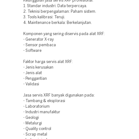
Keunggulan jasa servis XRF profesional:
1. Standar industri: Data terpercaya.
2. Teknisi berpengalaman: Paham sistem.
3. Tools kalibrasi: Teruji.
4. Maintenance berkala: Berkelanjutan.
Komponen yang sering diservis pada alat XRF:
- Generator X-ray
- Sensor pembaca
- Software
Faktor harga servis alat XRF:
- Jenis kerusakan
- Jenis alat
- Penggantian
- Validasi
Jasa servis XRF banyak digunakan pada:
- Tambang & eksplorasi
- Laboratorium
- Industri manufaktur
- Geologi
- Metalurgi
- Quality control
- Scrap metal