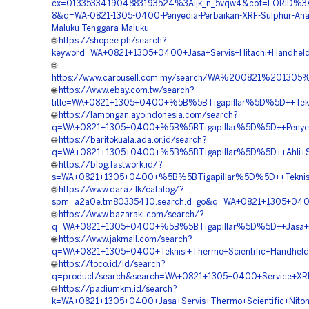
cx=013353341904883193524%3Aljk_n_5vqw4&cof=FORID%3
8&q=WA-0821-1305-0400-Penyedia-Perbaikan-XRF-Sulphur-Anal
Maluku-Tenggara-Maluku
🌐
https://shopee.ph/search?
keyword=WA+0821+1305+0400+Jasa+Servis+Hitachi+Handheld
🌐
https://www.carousell.com.my/search/WA%200821%201
🌐
https://www.ebay.com.tw/search?
title=WA+0821+1305+0400+%5B%5BTigapillar%5D%5D++Teknis
🌐
https://lamongan.ayoindonesia.com/search?
q=WA+0821+1305+0400+%5B%5BTigapillar%5D%5D++Penyedia+
🌐
https://baritokuala.ada.or.id/search?
q=WA+0821+1305+0400+%5B%5BTigapillar%5D%5D++Ahli+Serv
🌐
https://blog.fastwork.id/?
s=WA+0821+1305+0400+%5B%5BTigapillar%5D%5D++Teknisi+N
🌐
https://www.daraz.lk/catalog/?
spm=a2a0e.tm80335410.search.d_go&q=WA+0821+1305+0400+
🌐
https://www.bazaraki.com/search/?
q=WA+0821+1305+0400+%5B%5BTigapillar%5D%5D++Jasa+Main
🌐
https://www.jakmall.com/search?
q=WA+0821+1305+0400+Teknisi+Thermo+Scientific+Handheld+
🌐
https://toco.id/id/search?
q=product/search&search=WA+0821+1305+0400+Service+XRF
🌐
https://padiumkm.id/search?
k=WA+0821+1305+0400+Jasa+Servis+Thermo+Scientific+Niton+