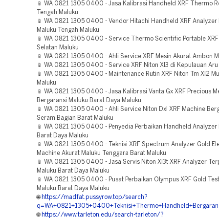
📱 WA 0821 1305 0400 - Jasa Kalibrasi Handheld XRF Thermo R
Tengah Maluku
📱 WA 0821 1305 0400 - Vendor Hitachi Handheld XRF Analyzer 
Maluku Tengah Maluku
📱 WA 0821 1305 0400 - Service Thermo Scientific Portable XRF
Selatan Maluku
📱 WA 0821 1305 0400 - Ahli Service XRF Mesin Akurat Ambon M
📱 WA 0821 1305 0400 - Service XRF Niton Xl3 di Kepulauan Aru
📱 WA 0821 1305 0400 - Maintenance Rutin XRF Niton Tm Xl2 
Maluku
📱 WA 0821 1305 0400 - Jasa Kalibrasi Vanta Gx XRF Precious Me
Bergaransi Maluku Barat Daya Maluku
📱 WA 0821 1305 0400 - Ahli Service Niton Dxl XRF Machine Ber
Seram Bagian Barat Maluku
📱 WA 0821 1305 0400 - Penyedia Perbaikan Handheld Analyzer
Barat Daya Maluku
📱 WA 0821 1305 0400 - Teknisi XRF Spectrum Analyzer Gold El
Machine Akurat Maluku Tenggara Barat Maluku
📱 WA 0821 1305 0400 - Jasa Servis Niton Xl3t XRF Analyzer Te
Maluku Barat Daya Maluku
📱 WA 0821 1305 0400 - Pusat Perbaikan Olympus XRF Gold Tes
Maluku Barat Daya Maluku
🌐
https://madfat.pussyrow.top/search?
q=WA+0821+1305+0400+Teknisi+Thermo+Handheld+Bergarans
🌐
https://www.tarleton.edu/search-tarleton/?