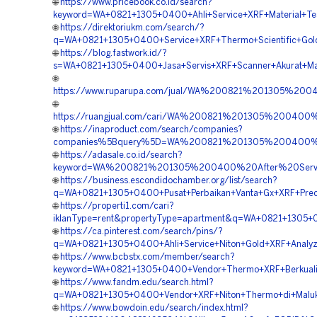
🌐
https://www.pricebook.co.id/search?
keyword=WA+0821+1305+0400+Ahli+Service+XRF+Material+Tes
🌐
https://direktoriukm.com/search/?
q=WA+0821+1305+0400+Service+XRF+Thermo+Scientific+Gold
🌐
https://blog.fastwork.id/?
s=WA+0821+1305+0400+Jasa+Servis+XRF+Scanner+Akurat+Ma
🌐
https://www.ruparupa.com/jual/WA%200821%201305%20
🌐
https://ruangjual.com/cari/WA%200821%201305%20040
🌐
https://inaproduct.com/search/companies?
companies%5Bquery%5D=WA%200821%201305%200400%20
🌐
https://adasale.co.id/search?
keyword=WA%200821%201305%200400%20After%20Servi
🌐
https://business.escondidochamber.org/list/search?
q=WA+0821+1305+0400+Pusat+Perbaikan+Vanta+Gx+XRF+Preci
🌐
https://properti1.com/cari?
iklanType=rent&propertyType=apartment&q=WA+0821+1305+0
🌐
https://ca.pinterest.com/search/pins/?
q=WA+0821+1305+0400+Ahli+Service+Niton+Gold+XRF+Analyz
🌐
https://www.bcbstx.com/member/search?
keyword=WA+0821+1305+0400+Vendor+Thermo+XRF+Berkualit
🌐
https://www.fandm.edu/search.html?
q=WA+0821+1305+0400+Vendor+XRF+Niton+Thermo+di+Maluk
🌐
https://www.bowdoin.edu/search/index.html?