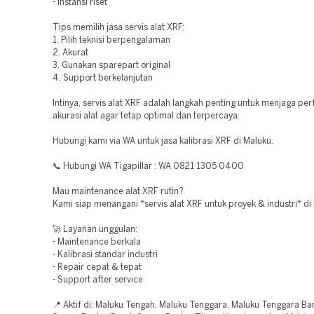
- Instansi riset
Tips memilih jasa servis alat XRF:
1. Pilih teknisi berpengalaman
2. Akurat
3. Gunakan sparepart original
4. Support berkelanjutan
Intinya, servis alat XRF adalah langkah penting untuk menjaga pe
akurasi alat agar tetap optimal dan terpercaya.
Hubungi kami via WA untuk jasa kalibrasi XRF di Maluku.
📞 Hubungi WA Tigapillar : WA 0821 1305 0400
Mau maintenance alat XRF rutin?
Kami siap menangani *servis alat XRF untuk proyek & industri* di
🚀 Layanan unggulan:
- Maintenance berkala
- Kalibrasi standar industri
- Repair cepat & tepat
- Support after service
📍 Aktif di: Maluku Tengah, Maluku Tenggara, Maluku Tenggara Bar