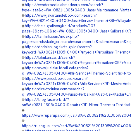
🌐
https://vendorpedia.ahmadcorp.com/search?
type=jasa&q=WA+0821+1305+0400+Jasa+Maintenance+Vanta+
🌐
https://www.jakartanotebook.com/search?
key=WA+0821+1305+0400+Jasa+Servis+Thermo+XRF+Wilayah
🌐
https://bela.gratisongkir.id/products/10?
page=1&cat=10&sq=WA+0821+1305+0400+Jasa+Kalibrasi+XRF+
🌐
https://tanilink.com/index.php?
page=search&kategorisearch=searchberita&submit=search&
🌐
https://dodolan.jogjakota.go.id/search?
keyword=WA+0821+1305+0400+Penyedia+Perbaikan+Thermo+Sc
🌐
https://lakukan.co.id/search?
keyword=WA+0821+1305+0400+Penyedia+Perbaikan+XRF+Mater
🌐
https://www.jualaku.id/all-categories?
q=WA+0821+1305+0400+Ahli+Service+Thermo+Scientific+Nito
🌐
https://www.pricebook.co.id/search?
keyword=WA+0821+1305+0400+Ahli+Service+XRF+Mesin+Amb
🌐
https://direktoriukm.com/search/?
q=WA+0821+1305+0400+Pusat+Perbaikan+Alat+Cek+Kadar+E
🌐
https://blog.fastwork.id/?
s=WA+0821+1305+0400+Repair+XRF+Niton+Thermo+Terdekat
🌐
https://www.ruparupa.com/jual/WA%200821%201305%20
🌐
https://ruangjual.com/cari/WA%200821%201305%2004