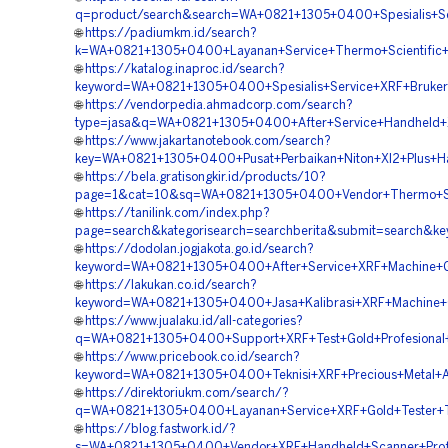
q=product/search&search=WA+0821+1305+0400+Spesialis+Ser
🌐
https://padiumkm.id/search?
k=WA+0821+1305+0400+Layanan+Service+Thermo+Scientific+Ni
🌐
https://katalog.inaproc.id/search?
keyword=WA+0821+1305+0400+Spesialis+Service+XRF+Bruker+
🌐
https://vendorpedia.ahmadcorp.com/search?
type=jasa&q=WA+0821+1305+0400+After+Service+Handheld+XR
🌐
https://www.jakartanotebook.com/search?
key=WA+0821+1305+0400+Pusat+Perbaikan+Niton+Xl2+Plus+Ha
🌐
https://bela.gratisongkir.id/products/10?
page=1&cat=10&sq=WA+0821+1305+0400+Vendor+Thermo+Scien
🌐
https://tanilink.com/index.php?
page=search&kategorisearch=searchberita&submit=search&ke
🌐
https://dodolan.jogjakota.go.id/search?
keyword=WA+0821+1305+0400+After+Service+XRF+Machine+Go
🌐
https://lakukan.co.id/search?
keyword=WA+0821+1305+0400+Jasa+Kalibrasi+XRF+Machine+Gol
🌐
https://www.jualaku.id/all-categories?
q=WA+0821+1305+0400+Support+XRF+Test+Gold+Profesional+Y
🌐
https://www.pricebook.co.id/search?
keyword=WA+0821+1305+0400+Teknisi+XRF+Precious+Metal+Ana
🌐
https://direktoriukm.com/search/?
q=WA+0821+1305+0400+Layanan+Service+XRF+Gold+Tester+Th
🌐
https://blog.fastwork.id/?
s=WA+0821+1305+0400+Vendor+XRF+Handheld+Scanner+Profes