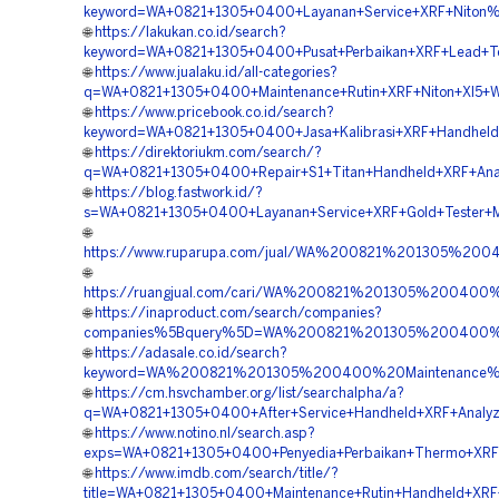
keyword=WA+0821+1305+0400+Layanan+Service+XRF+Niton%AE
🌐
https://lakukan.co.id/search?
keyword=WA+0821+1305+0400+Pusat+Perbaikan+XRF+Lead+Test
🌐
https://www.jualaku.id/all-categories?
q=WA+0821+1305+0400+Maintenance+Rutin+XRF+Niton+Xl5+Wil
🌐
https://www.pricebook.co.id/search?
keyword=WA+0821+1305+0400+Jasa+Kalibrasi+XRF+Handheld+O
🌐
https://direktoriukm.com/search/?
q=WA+0821+1305+0400+Repair+S1+Titan+Handheld+XRF+Analy
🌐
https://blog.fastwork.id/?
s=WA+0821+1305+0400+Layanan+Service+XRF+Gold+Tester+Mu
🌐
https://www.ruparupa.com/jual/WA%200821%201305%20
🌐
https://ruangjual.com/cari/WA%200821%201305%20040
🌐
https://inaproduct.com/search/companies?
companies%5Bquery%5D=WA%200821%201305%200400%20
🌐
https://adasale.co.id/search?
keyword=WA%200821%201305%200400%20Maintenance%2
🌐
https://cm.hsvchamber.org/list/searchalpha/a?
q=WA+0821+1305+0400+After+Service+Handheld+XRF+Analyze
🌐
https://www.notino.nl/search.asp?
exps=WA+0821+1305+0400+Penyedia+Perbaikan+Thermo+XRF+B
🌐
https://www.imdb.com/search/title/?
title=WA+0821+1305+0400+Maintenance+Rutin+Handheld+XRF+A