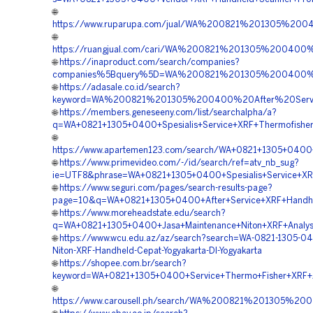
🌐
https://www.ruparupa.com/jual/WA%200821%201305%20
🌐
https://ruangjual.com/cari/WA%200821%201305%200400
🌐
https://inaproduct.com/search/companies?
companies%5Bquery%5D=WA%200821%201305%200400%20
🌐
https://adasale.co.id/search?
keyword=WA%200821%201305%200400%20After%20Servic
🌐
https://members.geneseeny.com/list/searchalpha/a?
q=WA+0821+1305+0400+Spesialis+Service+XRF+Thermofisher+
🌐
https://www.apartemen123.com/search/WA+0821+1305+0400+M
🌐
https://www.primevideo.com/-/id/search/ref=atv_nb_sug?
ie=UTF8&phrase=WA+0821+1305+0400+Spesialis+Service+XRF+
🌐
https://www.seguri.com/pages/search-results-page?
page=10&q=WA+0821+1305+0400+After+Service+XRF+Handheld
🌐
https://www.moreheadstate.edu/search?
q=WA+0821+1305+0400+Jasa+Maintenance+Niton+XRF+Analyser+
🌐
https://www.wcu.edu.az/az/search?search=WA-0821-1305-04
Niton-XRF-Handheld-Cepat-Yogyakarta-DI-Yogyakarta
🌐
https://shopee.com.br/search?
keyword=WA+0821+1305+0400+Service+Thermo+Fisher+XRF+Ana
🌐
https://www.carousell.ph/search/WA%200821%201305%2