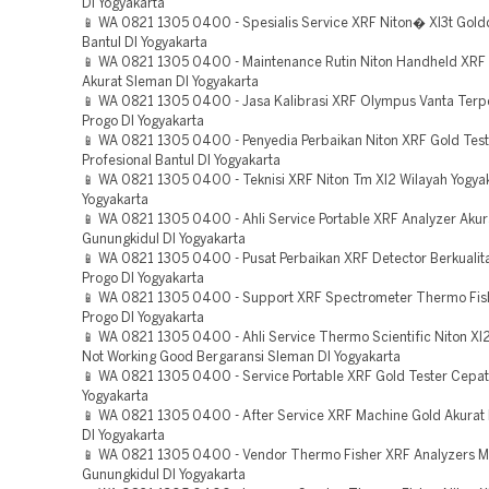
DI Yogyakarta
📱 WA 0821 1305 0400 - Spesialis Service XRF Niton� Xl3t Gold
Bantul DI Yogyakarta
📱 WA 0821 1305 0400 - Maintenance Rutin Niton Handheld XRF
Akurat Sleman DI Yogyakarta
📱 WA 0821 1305 0400 - Jasa Kalibrasi XRF Olympus Vanta Terp
Progo DI Yogyakarta
📱 WA 0821 1305 0400 - Penyedia Perbaikan Niton XRF Gold Test
Profesional Bantul DI Yogyakarta
📱 WA 0821 1305 0400 - Teknisi XRF Niton Tm Xl2 Wilayah Yogyak
Yogyakarta
📱 WA 0821 1305 0400 - Ahli Service Portable XRF Analyzer Akur
Gunungkidul DI Yogyakarta
📱 WA 0821 1305 0400 - Pusat Perbaikan XRF Detector Berkualit
Progo DI Yogyakarta
📱 WA 0821 1305 0400 - Support XRF Spectrometer Thermo Fis
Progo DI Yogyakarta
📱 WA 0821 1305 0400 - Ahli Service Thermo Scientific Niton X
Not Working Good Bergaransi Sleman DI Yogyakarta
📱 WA 0821 1305 0400 - Service Portable XRF Gold Tester Cepat 
Yogyakarta
📱 WA 0821 1305 0400 - After Service XRF Machine Gold Akurat 
DI Yogyakarta
📱 WA 0821 1305 0400 - Vendor Thermo Fisher XRF Analyzers 
Gunungkidul DI Yogyakarta