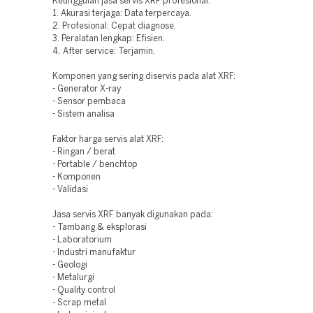
Keunggulan jasa servis XRF profesional:
1. Akurasi terjaga: Data terpercaya.
2. Profesional: Cepat diagnose.
3. Peralatan lengkap: Efisien.
4. After service: Terjamin.
Komponen yang sering diservis pada alat XRF:
- Generator X-ray
- Sensor pembaca
- Sistem analisa
Faktor harga servis alat XRF:
- Ringan / berat
- Portable / benchtop
- Komponen
- Validasi
Jasa servis XRF banyak digunakan pada:
- Tambang & eksplorasi
- Laboratorium
- Industri manufaktur
- Geologi
- Metalurgi
- Quality control
- Scrap metal