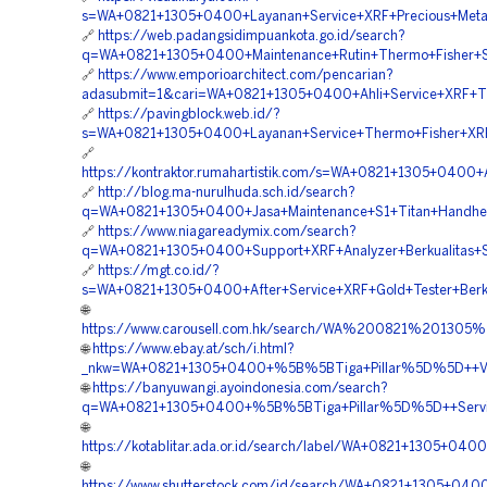
s=WA+0821+1305+0400+Layanan+Service+XRF+Precious+Metal+
🔗
https://web.padangsidimpuankota.go.id/search?
q=WA+0821+1305+0400+Maintenance+Rutin+Thermo+Fisher+Sci
🔗
https://www.emporioarchitect.com/pencarian?
adasubmit=1&cari=WA+0821+1305+0400+Ahli+Service+XRF+Th
🔗
https://pavingblock.web.id/?
s=WA+0821+1305+0400+Layanan+Service+Thermo+Fisher+XRF+
🔗
https://kontraktor.rumahartistik.com/s=WA+0821+1305+0400+A
🔗
http://blog.ma-nurulhuda.sch.id/search?
q=WA+0821+1305+0400+Jasa+Maintenance+S1+Titan+Handheld
🔗
https://www.niagareadymix.com/search?
q=WA+0821+1305+0400+Support+XRF+Analyzer+Berkualitas+S
🔗
https://mgt.co.id/?
s=WA+0821+1305+0400+After+Service+XRF+Gold+Tester+Berku
🌐
https://www.carousell.com.hk/search/WA%200821%2013
🌐
https://www.ebay.at/sch/i.html?
_nkw=WA+0821+1305+0400+%5B%5BTiga+Pillar%5D%5D++Vendo
🌐
https://banyuwangi.ayoindonesia.com/search?
q=WA+0821+1305+0400+%5B%5BTiga+Pillar%5D%5D++Service+
🌐
https://kotablitar.ada.or.id/search/label/WA+0821+1305+0
🌐
https://www.shutterstock.com/id/search/WA+0821+1305+0400