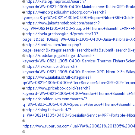
🌐
https://katalog.inaproc.id/search?
keyword=WA+0821+1305+0400+Maintenance+Rutin+XRF+Bruker
🌐
https://vendorpedia.ahmadcorp.com/search?
type=jasa&q=WA+0821+1305+0400+Repair+Niton+XRF+Gold+Te
🌐
https://www.jakartanotebook.com/search?
key=WA+0821+1305+0400+Support+Thermo+Scientific+XRF+Nit
🌐
https://bela.gratisongkir.id/products/10?
page=1&cat=10&sq=WA+0821+1305+0400+Jasa+Kalibrasi+XRF+
🌐
https://tanilink.com/index.php?
page=search&kategorisearch=searchberita&submit=search&
🌐
https://dodolan.jogjakota.go.id/search?
keyword=WA+0821+1305+0400+Service+Thermo+Fisher+Scienti
🌐
https://lakukan.co.id/search?
keyword=WA+0821+1305+0400+Service+XRF+Niton+Xl3t+Wilay
🌐
https://www.jualaku.id/all-categories?
q=WA+0821+1305+0400+After+Service+Niton+XRF+Xl2+Terper
🌐
https://www.pricebook.co.id/search?
keyword=WA+0821+1305+0400+Vendor+Thermo+Scientific+Nito
🌐
https://direktoriukm.com/search/?
q=WA+0821+1305+0400+Spesialis+Service+Thermo+Scientific+
🌐
https://blog.fastwork.id/?
s=WA+0821+1305+0400+Spesialis+Service+XRF+Portable+Niton
🌐
https://www.ruparupa.com/jual/WA%200821%201305%20
🌐