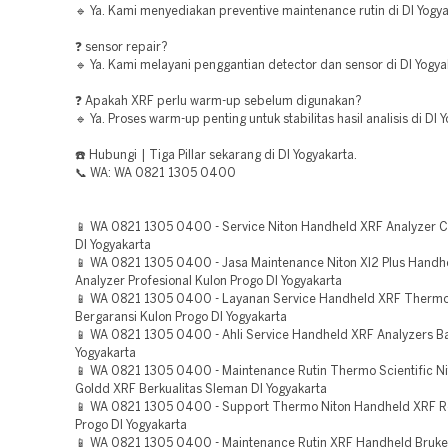
🔹 Ya. Kami menyediakan preventive maintenance rutin di DI Yogya
❓ sensor repair?
🔹 Ya. Kami melayani penggantian detector dan sensor di DI Yogya
❓ Apakah XRF perlu warm-up sebelum digunakan?
🔹 Ya. Proses warm-up penting untuk stabilitas hasil analisis di DI 
☎️ Hubungi | Tiga Pillar sekarang di DI Yogyakarta.
📞 WA: WA 0821 1305 0400
📱 WA 0821 1305 0400 - Service Niton Handheld XRF Analyzer C
DI Yogyakarta
📱 WA 0821 1305 0400 - Jasa Maintenance Niton Xl2 Plus Handh
Analyzer Profesional Kulon Progo DI Yogyakarta
📱 WA 0821 1305 0400 - Layanan Service Handheld XRF Thermo 
Bergaransi Kulon Progo DI Yogyakarta
📱 WA 0821 1305 0400 - Ahli Service Handheld XRF Analyzers Ba
Yogyakarta
📱 WA 0821 1305 0400 - Maintenance Rutin Thermo Scientific Ni
Goldd XRF Berkualitas Sleman DI Yogyakarta
📱 WA 0821 1305 0400 - Support Thermo Niton Handheld XRF R
Progo DI Yogyakarta
📱 WA 0821 1305 0400 - Maintenance Rutin XRF Handheld Bruke