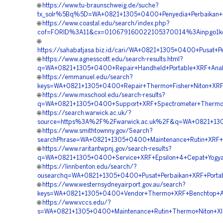
🌐
https://www.tu-braunschweig.de/suche?
tx_solr%5Bq%5D=WA+0821+1305+0400+Penyedia+Perbaikan+Nit
🌐
https://www.coastal.edu/search/index.php?
cof=FORID%3A11&cx=010679160022105370014%3Ainpgo1kqbp
🌐
https://sahabatjasa.biz.id/cari/WA+0821+1305+0400+Pusat+
🌐
https://www.agnesscott.edu/search-results.html?
q=WA+0821+1305+0400+Repair+Handheld+Portable+XRF+Analy
🌐
https://emmanuel.edu/search?
keys=WA+0821+1305+0400+Repair+Thermo+Fisher+Niton+XRF+An
🌐
https://www.mxschool.edu/search-results?
q=WA+0821+1305+0400+Support+XRF+Spectrometer+Thermo+Fi
🌐
https://search.warwick.ac.uk/?
source=https%3A%2F%2Fwarwick.ac.uk%2F&q=WA+0821+1305+
🌐
https://www.smithtownny.gov/Search?
searchPhrase=WA+0821+1305+0400+Maintenance+Rutin+XRF+Pr
🌐
https://www.raritantwpnj.gov/search-results?
q=WA+0821+1305+0400+Service+XRF+Epsilon+4+Cepat+Yogyak
🌐
https://linnbenton.edu/search/?
ousearchq=WA+0821+1305+0400+Pusat+Perbaikan+XRF+Portabl
🌐
https://www.westernsydneyairport.gov.au/search?
keys=WA+0821+1305+0400+Vendor+Thermo+XRF+Benchtop+Akur
🌐
https://www.vccs.edu/?
s=WA+0821+1305+0400+Maintenance+Rutin+Thermo+Niton+Xl2+X