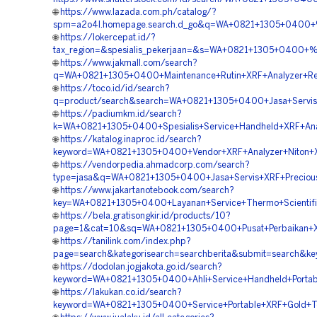
🌐
https://www.lazada.com.ph/catalog/?
spm=a2o4l.homepage.search.d_go&q=WA+0821+1305+0400+%5
🌐
https://lokercepat.id/?
tax_region=&spesialis_pekerjaan=&s=WA+0821+1305+0400+%
🌐
https://www.jakmall.com/search?
q=WA+0821+1305+0400+Maintenance+Rutin+XRF+Analyzer+Res
🌐
https://toco.id/id/search?
q=product/search&search=WA+0821+1305+0400+Jasa+Servis+X
🌐
https://padiumkm.id/search?
k=WA+0821+1305+0400+Spesialis+Service+Handheld+XRF+Anal
🌐
https://katalog.inaproc.id/search?
keyword=WA+0821+1305+0400+Vendor+XRF+Analyzer+Niton+Xl
🌐
https://vendorpedia.ahmadcorp.com/search?
type=jasa&q=WA+0821+1305+0400+Jasa+Servis+XRF+Precious+M
🌐
https://www.jakartanotebook.com/search?
key=WA+0821+1305+0400+Layanan+Service+Thermo+Scientific
🌐
https://bela.gratisongkir.id/products/10?
page=1&cat=10&sq=WA+0821+1305+0400+Pusat+Perbaikan+XRF
🌐
https://tanilink.com/index.php?
page=search&kategorisearch=searchberita&submit=search&k
🌐
https://dodolan.jogjakota.go.id/search?
keyword=WA+0821+1305+0400+Ahli+Service+Handheld+Portabl
🌐
https://lakukan.co.id/search?
keyword=WA+0821+1305+0400+Service+Portable+XRF+Gold+Test