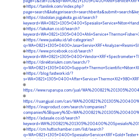
page=1&cat=10&sq=WA+0821+1305+0400+Ahli+Service+XRF+S
🌐
https://tanilink.com/index.php?
page=search&kategorisearch=searchberita&submit=search&k
🌐
https://dodolan.jogjakota.go.id/search?
keyword=WA+0821+1305+0400+Spesialis+Service+Niton+Handh
🌐
https://lakukan.co.id/search?
keyword=WA+0821+1305+0400+Ahli+Service+Thermo+Fisher+XR
🌐
https://www.jualaku.id/all-categories?
q=WA+0821+1305+0400+Jasa+Servis+XRF+Analyzer+Resmi+Sl
🌐
https://www.pricebook.co.id/search?
keyword=WA+0821+1305+0400+Vendor+XRF+Spectrometer+Ther
🌐
https://direktoriukm.com/search/?
q=WA+0821+1305+0400+Support+Thermo+Scientific+Niton+Xl
🌐
https://blog.fastwork.id/?
s=WA+0821+1305+0400+After+Service+Thermo+Xl2+980+XRF+
🌐
https://www.ruparupa.com/jual/WA%200821%201305%20
🌐
https://ruangjual.com/cari/WA%200821%201305%20040
🌐
https://inaproduct.com/search/companies?
companies%5Bquery%5D=WA%200821%201305%200400%20S
🌐
https://adasale.co.id/search?
keyword=WA%200821%201305%200400%20Spesialis%20S
🌐
https://cm.huttochamber.com/list/search?
q=WA+0821+1305+0400+Spesialis+Service+XRF+Gold+Tester+d