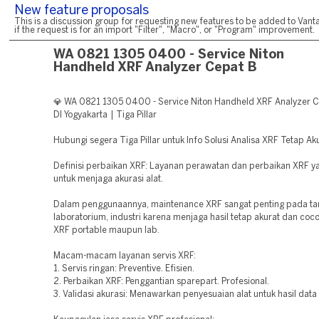
New feature proposals
This is a discussion group for requesting new features to be added to Vanta
if the request is for an import "Filter", "Macro", or "Program" improvement.
WA 0821 1305 0400 - Service Niton
Handheld XRF Analyzer Cepat B
💎 WA 0821 1305 0400 - Service Niton Handheld XRF Analyzer C
DI Yogyakarta | Tiga Pillar
Hubungi segera Tiga Pillar untuk Info Solusi Analisa XRF Tetap Ak
Definisi perbaikan XRF: Layanan perawatan dan perbaikan XRF y
untuk menjaga akurasi alat.
Dalam penggunaannya, maintenance XRF sangat penting pada t
laboratorium, industri karena menjaga hasil tetap akurat dan coco
XRF portable maupun lab.
Macam-macam layanan servis XRF:
1. Servis ringan: Preventive. Efisien.
2. Perbaikan XRF: Penggantian sparepart. Profesional.
3. Validasi akurasi: Menawarkan penyesuaian alat untuk hasil data 