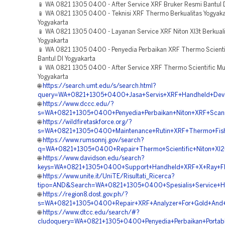
📱 WA 0821 1305 0400 - After Service XRF Bruker Resmi Bantul D
📱 WA 0821 1305 0400 - Teknisi XRF Thermo Berkualitas Yogyaka
Yogyakarta
📱 WA 0821 1305 0400 - Layanan Service XRF Niton Xl3t Berkuali
Yogyakarta
📱 WA 0821 1305 0400 - Penyedia Perbaikan XRF Thermo Scienti
Bantul DI Yogyakarta
📱 WA 0821 1305 0400 - After Service XRF Thermo Scientific Mu
Yogyakarta
🌐
https://search.umt.edu/s/search.html?
query=WA+0821+1305+0400+Jasa+Servis+XRF+Handheld+Devic
🌐
https://www.dccc.edu/?
s=WA+0821+1305+0400+Penyedia+Perbaikan+Niton+XRF+Scanne
🌐
https://wildfiretaskforce.org/?
s=WA+0821+1305+0400+Maintenance+Rutin+XRF+Thermo+Fisher
🌐
https://www.rumsonnj.gov/search?
q=WA+0821+1305+0400+Repair+Thermo+Scientific+Niton+Xl2+
🌐
https://www.davidson.edu/search?
keys=WA+0821+1305+0400+Support+Handheld+XRF+X+Ray+Fluo
🌐
https://www.unite.it/UniTE/Risultati_Ricerca?
tipo=AND&Search=WA+0821+1305+0400+Spesialis+Service+Han
🌐
https://region8.dost.gov.ph/?
s=WA+0821+1305+0400+Repair+XRF+Analyzer+For+Gold+And+Si
🌐
https://www.dtcc.edu/search/#?
cludoquery=WA+0821+1305+0400+Penyedia+Perbaikan+Portable