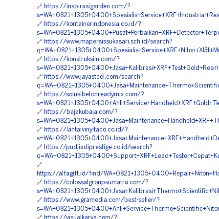
🔗
https://inspirasigarden.com/?
s=WA+0821+1305+0400+Spesialis+Service+XRF+Industrial+Resm
🔗
https://kontainerindonesia.co.id/?
s=WA+0821+1305+0400+Pusat+Perbaikan+XRF+Detector+Terper
🔗
https://www.mapersissukasari.sch.id/search?
q=WA+0821+1305+0400+Spesialis+Service+XRF+Niton+Xl3t+Mu
🔗
https://konstruksiin.com/?
s=WA+0821+1305+0400+Jasa+Kalibrasi+XRF+Test+Gold+Resmi+
🔗
https://www.jayasteel.com/search?
q=WA+0821+1305+0400+Jasa+Maintenance+Thermo+Scientific
🔗
https://solusibetonreadymix.com/?
s=WA+0821+1305+0400+Ahli+Service+Handheld+XRF+Gold+Test
🔗
https://bajakubaja.com/?
s=WA+0821+1305+0400+Jasa+Maintenance+Handheld+XRF+Ther
🔗
https://lantaivinyltaco.co.id/?
s=WA+0821+1305+0400+Jasa+Maintenance+XRF+Handheld+Devi
🔗
https://pudjiadiprestige.co.id/search?
q=WA+0821+1305+0400+Support+XRF+Lead+Tester+Cepat+Kul
🔗
https://alfagift.id/find/WA+0821+1305+0400+Repair+Niton+H
🔗
https://colossalgroupsumatra.com/?
s=WA+0821+1305+0400+Jasa+Kalibrasi+Thermo+Scientific+Ni
🔗
https://www.gramedia.com/best-seller/?
s=WA+0821+1305+0400+Ahli+Service+Thermo+Scientific+Niton
🔗
https://visualkarya.com/?