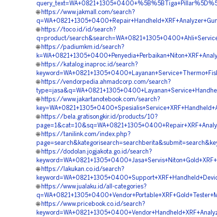
query_text=WA+0821+1305+0400+%5B%5BTiga+Pillar%5D%5D++
🌐
https://www.jakmall.com/search?
q=WA+0821+1305+0400+Repair+Handheld+XRF+Analyzer+Gun+A
🌐
https://toco.id/id/search?
q=product/search&search=WA+0821+1305+0400+Ahli+Service+X
🌐
https://padiumkm.id/search?
k=WA+0821+1305+0400+Penyedia+Perbaikan+Niton+XRF+Analyz
🌐
https://katalog.inaproc.id/search?
keyword=WA+0821+1305+0400+Layanan+Service+Thermo+Fisher
🌐
https://vendorpedia.ahmadcorp.com/search?
type=jasa&q=WA+0821+1305+0400+Layanan+Service+Handheld
🌐
https://www.jakartanotebook.com/search?
key=WA+0821+1305+0400+Spesialis+Service+XRF+Handheld+Ana
🌐
https://bela.gratisongkir.id/products/10?
page=1&cat=10&sq=WA+0821+1305+0400+Repair+XRF+Analyzer+
🌐
https://tanilink.com/index.php?
page=search&kategorisearch=searchberita&submit=search&k
🌐
https://dodolan.jogjakota.go.id/search?
keyword=WA+0821+1305+0400+Jasa+Servis+Niton+Gold+XRF+An
🌐
https://lakukan.co.id/search?
keyword=WA+0821+1305+0400+Support+XRF+Handheld+Device
🌐
https://www.jualaku.id/all-categories?
q=WA+0821+1305+0400+Vendor+Portable+XRF+Gold+Tester+Mu
🌐
https://www.pricebook.co.id/search?
keyword=WA+0821+1305+0400+Vendor+Handheld+XRF+Analyze