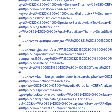
🌐
https://www.jualaku.id/all-categories?
q=WA+0821+1305+0400+Ahli+Service+Thermo+Xl2+980+XRF+An
🌐
https://www.pricebook.co.id/search?
keyword=WA+0821+1305+0400+Jasa+Kalibrasi+XRF+Scanner+Te
🌐
https://direktoriukm.com/search/?
q=WA+0821+1305+0400+Spesialis+Service+Alat+Tes+kadar+Ema
🌐
https://blog.fastwork.id/?
s=WA+0821+1305+0400+Pusat+Perbaikan+Thermo+Scientific+Ni
🌐
https://www.ruparupa.com/jual/WA%200821%201305%200
🌐
https://ruangjual.com/cari/WA%200821%201305%20040
🌐
https://inaproduct.com/search/companies?
companies%5Bquery%5D=WA%200821%201305%200400%20
🌐
https://adasale.co.id/search?
keyword=WA%200821%201305%200400%20Teknisi%20Therm
🌐
https://www.laurinburgchamber.com/list/searchalpha/WA+08
🌐
https://www.notino.fr/search.asp?
exps=WA+0821+1305+0400+Penyedia+Perbaikan+XRF+Analyzer+
🌐
https://500px.com/search?
type=photos&sort=relevance&q=WA+0821+1305+0400+Jasa+Kali
🌐
https://qartaj.com/catalogsearch/result/index/?
cat=122&q=WA+0821+1305+0400+Layanan+Service+XRF+Epsilo
🌐
https://www.coastal.edu/search/index.php?