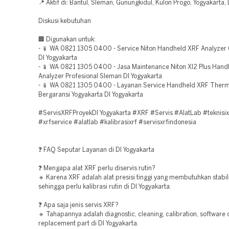
📍 Aktif di: Bantul, Sleman, Gunungkidul, Kulon Progo, Yogyakarta,
Diskusi kebutuhan
🏢 Digunakan untuk:
- 📱 WA 0821 1305 0400 - Service Niton Handheld XRF Analyzer 
DI Yogyakarta
- 📱 WA 0821 1305 0400 - Jasa Maintenance Niton Xl2 Plus Han
Analyzer Profesional Sleman DI Yogyakarta
- 📱 WA 0821 1305 0400 - Layanan Service Handheld XRF Thermo
Bergaransi Yogyakarta DI Yogyakarta
#ServisXRFProyekDI Yogyakarta #XRF #Servis #AlatLab #teknisix
#xrfservice #alatlab #kalibrasixrf #servisxrfindonesia
❓ FAQ Seputar Layanan di DI Yogyakarta
❓ Mengapa alat XRF perlu diservis rutin?
🔹 Karena XRF adalah alat presisi tinggi yang membutuhkan stabil
sehingga perlu kalibrasi rutin di DI Yogyakarta.
❓ Apa saja jenis servis XRF?
🔹 Tahapannya adalah diagnostic, cleaning, calibration, software
replacement part di DI Yogyakarta.