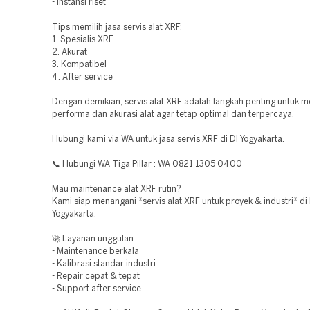
- Instansi riset
Tips memilih jasa servis alat XRF:
1. Spesialis XRF
2. Akurat
3. Kompatibel
4. After service
Dengan demikian, servis alat XRF adalah langkah penting untuk 
performa dan akurasi alat agar tetap optimal dan terpercaya.
Hubungi kami via WA untuk jasa servis XRF di DI Yogyakarta.
📞 Hubungi WA Tiga Pillar : WA 0821 1305 0400
Mau maintenance alat XRF rutin?
Kami siap menangani *servis alat XRF untuk proyek & industri* di 
Yogyakarta.
🚀 Layanan unggulan:
- Maintenance berkala
- Kalibrasi standar industri
- Repair cepat & tepat
- Support after service