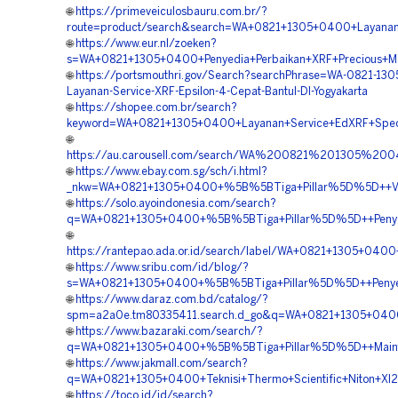
🌐
https://primeveiculosbauru.com.br/?
route=product/search&search=WA+0821+1305+0400+Layanan+S
🌐
https://www.eur.nl/zoeken?
s=WA+0821+1305+0400+Penyedia+Perbaikan+XRF+Precious+Met
🌐
https://portsmouthri.gov/Search?searchPhrase=WA-0821-13
Layanan-Service-XRF-Epsilon-4-Cepat-Bantul-DI-Yogyakarta
🌐
https://shopee.com.br/search?
keyword=WA+0821+1305+0400+Layanan+Service+EdXRF+Spectr
🌐
https://au.carousell.com/search/WA%200821%201305%2
🌐
https://www.ebay.com.sg/sch/i.html?
_nkw=WA+0821+1305+0400+%5B%5BTiga+Pillar%5D%5D++Vendo
🌐
https://solo.ayoindonesia.com/search?
q=WA+0821+1305+0400+%5B%5BTiga+Pillar%5D%5D++Penyedia+
🌐
https://rantepao.ada.or.id/search/label/WA+0821+1305+040
🌐
https://www.sribu.com/id/blog/?
s=WA+0821+1305+0400+%5B%5BTiga+Pillar%5D%5D++Penyedia+
🌐
https://www.daraz.com.bd/catalog/?
spm=a2a0e.tm80335411.search.d_go&q=WA+0821+1305+0400+
🌐
https://www.bazaraki.com/search/?
q=WA+0821+1305+0400+%5B%5BTiga+Pillar%5D%5D++Maintenanc
🌐
https://www.jakmall.com/search?
q=WA+0821+1305+0400+Teknisi+Thermo+Scientific+Niton+Xl2+
🌐
https://toco.id/id/search?