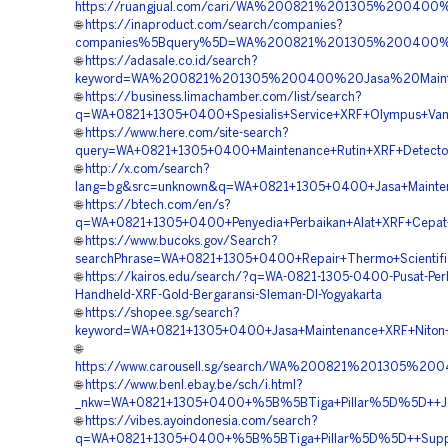
https://ruangjual.com/cari/WA%200821%201305%20040
🌐
https://inaproduct.com/search/companies?
companies%5Bquery%5D=WA%200821%201305%200400%20
🌐
https://adasale.co.id/search?
keyword=WA%200821%201305%200400%20Jasa%20Maint
🌐
https://business.limachamber.com/list/search?
q=WA+0821+1305+0400+Spesialis+Service+XRF+Olympus+Vant
🌐
https://www.here.com/site-search?
query=WA+0821+1305+0400+Maintenance+Rutin+XRF+Detector+
🌐
http://x.com/search?
lang=bg&src=unknown&q=WA+0821+1305+0400+Jasa+Maintena
🌐
https://btech.com/en/s?
q=WA+0821+1305+0400+Penyedia+Perbaikan+Alat+XRF+Cepat+
🌐
https://www.bucoks.gov/Search?
searchPhrase=WA+0821+1305+0400+Repair+Thermo+Scientific
🌐
https://kairos.edu/search/?q=WA-0821-1305-0400-Pusat-Per
Handheld-XRF-Gold-Bergaransi-Sleman-DI-Yogyakarta
🌐
https://shopee.sg/search?
keyword=WA+0821+1305+0400+Jasa+Maintenance+XRF+Niton+X
🌐
https://www.carousell.sg/search/WA%200821%201305%
🌐
https://www.benl.ebay.be/sch/i.html?
_nkw=WA+0821+1305+0400+%5B%5BTiga+Pillar%5D%5D++Jasa+S
🌐
https://vibes.ayoindonesia.com/search?
q=WA+0821+1305+0400+%5B%5BTiga+Pillar%5D%5D++Support+