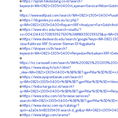
🌐
https://siplah.tokoladang.co.id/search?
keyword=WA+0821+1305+0400+Layanan+Service+Niton+Gold+X
🌐
https://www.wattpad.com/search/WA+0821+1305+0400+Pusat+
🌐
https://libguides.jcu.edu.au/az.php?
q=WA+0821+1305+0400+Repair+XRF+Analyzer+For+Gold+And+S
🌐
https://www.stcc.edu/search-results/?
cx=004134410708193927630%3AWMX350199325&q=WA+0821+1
🌐
https://www.stedwards.edu/search/google?keys=WA-0821-1
Jasa-Kalibrasi-XRF-Scanner-Sleman-DI-Yogyakarta
🌐
https://shopee.co.th/search?
keyword=WA+0821+1305+0400+Penyedia+Perbaikan+XRF+Detec
🌐
https://nz.carousell.com/search/WA%200821%201305%2
🌐
https://www.ebay.fr/sch/i.html?
_nkw=WA+0821+1305+0400+%5B%5BTiga+Pillar%5D%5D++Jasa+K
🌐
https://www.ayopontianak.com/search?
q=WA+0821+1305+0400+%5B%5BTiga+Pillar%5D%5D++Vendor+T
🌐
https://koba.harga.biz.id/search?
q=WA+0821+1305+0400+%5B%5BTiga+Pillar%5D%5D++Penyedia+
🌐
https://www.sribu.com/id/browse-services?
search=WA+0821+1305+0400+%5B%5BTiga+Pillar%5D%5D++Tek
🌐
https://www.daraz.com.np/catalog/?
spm=a2a0e.tm80335409.search.d_go&q=WA+0821+1305+0400+
🌐
https://www.letgo.com/arama?