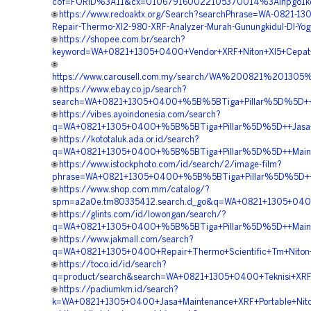
cof=FORID%3A11&cx=010679160022105370014%3Ainpgo1kqbp
🌐
https://www.redoaktx.org/Search?searchPhrase=WA-0821-13
Repair-Thermo-Xl2-980-XRF-Analyzer-Murah-Gunungkidul-DI-Yog
🌐
https://shopee.com.br/search?
keyword=WA+0821+1305+0400+Vendor+XRF+Niton+Xl5+Cepat+G
🌐
https://www.carousell.com.my/search/WA%200821%20
🌐
https://www.ebay.co.jp/search?
search=WA+0821+1305+0400+%5B%5BTiga+Pillar%5D%5D++Ma
🌐
https://vibes.ayoindonesia.com/search?
q=WA+0821+1305+0400+%5B%5BTiga+Pillar%5D%5D++Jasa+Ser
🌐
https://kototaluk.ada.or.id/search?
q=WA+0821+1305+0400+%5B%5BTiga+Pillar%5D%5D++Mainten
🌐
https://www.istockphoto.com/id/search/2/image-film?
phrase=WA+0821+1305+0400+%5B%5BTiga+Pillar%5D%5D++Ser
🌐
https://www.shop.com.mm/catalog/?
spm=a2a0e.tm80335412.search.d_go&q=WA+0821+1305+0400+
🌐
https://glints.com/id/lowongan/search/?
q=WA+0821+1305+0400+%5B%5BTiga+Pillar%5D%5D++Maintena
🌐
https://www.jakmall.com/search?
q=WA+0821+1305+0400+Repair+Thermo+Scientific+Tm+Niton+T
🌐
https://toco.id/id/search?
q=product/search&search=WA+0821+1305+0400+Teknisi+XRF+H
🌐
https://padiumkm.id/search?
k=WA+0821+1305+0400+Jasa+Maintenance+XRF+Portable+Nito