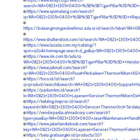
🌐
https://www.ebay.co.jp/search?
search=WA+0821+1305+0400+%5B%5BTiga+Pillar%5D%5D++Peny
🌐
https://www.ayomalang.com/search?
q=WA+0821+1305+0400+%5B%5BTiga+Pillar%5D%5D++Repair+
🌐
https://bolaangmongondowtimur.ada.or.id/search/label/WA
🌐
https://www.shutterstock.com/id/search/WA+0821+1305+040
🌐
https://www.lazada.com.my/catalog/?
spm=a2o4k.homepage.search.d_go&q=WA+0821+1305+0400+%5
🌐
https://www.olx.com.lb/ads/q-
WA+0821+1305+0400+%5B%5BTiga+Pillar%5D%5D++Vendor+XR
🌐
https://www.jakmall.com/search?
q=WA+0821+1305+0400+Pusat+Perbaikan+Thermo+Niton+Xl2+X
🌐
https://toco.id/id/search?
q=product/search&search=WA+0821+1305+0400+Support+Han
🌐
https://padiumkm.id/search?
k=WA+0821+1305+0400+Layanan+Service+Thermo+Niton+Dxl+
🌐
https://katalog.inaproc.id/search?
keyword=WA+0821+1305+0400+Service+Thermo+Xrd+Terdekat
🌐
https://vendorpedia.ahmadcorp.com/search?
type=jasa&q=WA+0821+1305+0400+Jasa+Maintenance+Handhel
🌐
https://www.jakartanotebook.com/search?
key=WA+0821+1305+0400+Layanan+Service+Thermo+Fisher+XR
🌐
https://bela.gratisongkir.id/products/10?