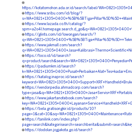
🌐
https://kotatomohon.ada.or.id/search/label/WA+0821+1305+
🌐
https://www.sribu.com/id/blog/?
s=WA+0821+1305+0400+%5B%5BTiga+Pillar%5D%5D++Maintenan
🌐
https://www.lazada.co.th/catalog/?
spm=a2o4l.homepage.search.d_go&q=WA+0821+1305+0400+%5
🌐
https://glints.com/id/lowongan/search/?
q=WA+0821+1305+0400+%5B%5BTiga+Pillar%5D%5D++Teknisi+N
🌐
https://www.jakmall.com/search?
q=WA+0821+1305+0400+Jasa+Kalibrasi+Thermo+Scientific+Ni
🌐
https://toco.id/id/search?
q=product/search&search=WA+0821+1305+0400+Penyedia+Perba
🌐
https://padiumkm.id/search?
k=WA+0821+1305+0400+Pusat+Perbaikan+Alat+Tes+kadar+Emas+
🌐
https://katalog.inaproc.id/search?
keyword=WA+0821+1305+0400+Support+XRF+Handheld+Bruker
🌐
https://vendorpedia.ahmadcorp.com/search?
type=jasa&q=WA+0821+1305+0400+Jasa+Servis+XRF+Portable+
🌐
https://www.jakartanotebook.com/search?
key=WA+0821+1305+0400+Layanan+Service+Handheld+XRF+Gol
🌐
https://bela.gratisongkir.id/products/10?
page=1&cat=10&sq=WA+0821+1305+0400+Maintenance+Rutin+Al
🌐
https://tanilink.com/index.php?
page=search&kategorisearch=searchberita&submit=search&k
🌐
https://dodolan.jogjakota.go.id/search?