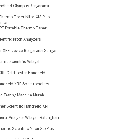
andheld Olympus Bergaransi
hermo Fisher Niton Xl2 Plus
ambi
RF Portable Thermo Fisher
ntific Niton Analyzers
r XRF Device Bergaransi Sungai
mo Scientific Wilayah
XRF Gold Tester Handheld
andheld XRF Spectrometers
o Testing Machine Murah
er Scientific Handheld XRF
eral Analyzer Wilayah Batanghari
ermo Scientific Niton Xl5 Plus