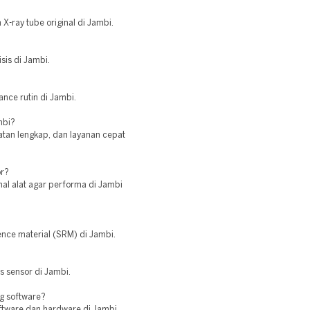
X-ray tube original di Jambi.
sis di Jambi.
?
nce rutin di Jambi.
mbi?
latan lengkap, dan layanan cepat
or?
al alat agar performa di Jambi
nce material (SRM) di Jambi.
s sensor di Jambi.
ng software?
ftware dan hardware di Jambi.