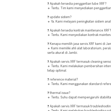
❓ Apakah tersedia penggantian tube XRF?
🔹 Tentu. Tim kami menyediakan penggantian 
❓ update sistem?
🔹 Ya. Kami melayani peningkatan sistem anali
❓ Apakah tersedia kontrak maintenance XRF
🔹 Tentu. Kami menyediakan kontrak maintena
❓ Kenapa memilih jasa servis XRF kami di Ja
🔹 Kami memiliki ahli alat laboratorium, pera
serta akurat di Jambi.
❓ Apakah servis XRF termasuk cleaning sens
🔹 Tentu. Kami melakukan pembersihan intern
tetap optimal.
❓ reference material?
🔹 Tentu. Kami menggunakan standard refere
❓ thermal issue?
🔹 Tentu. Suhu dapat mempengaruhi stabilita
❓ Apakah servis XRF termasuk troubleshooti
🔹 Tentu. Kami melakukan troubleshooting so