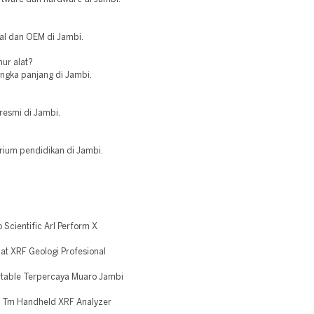
al dan OEM di Jambi.
ur alat?
angka panjang di Jambi.
resmi di Jambi.
orium pendidikan di Jambi.
Scientific Arl Perform X
at XRF Geologi Profesional
rtable Terpercaya Muaro Jambi
a Tm Handheld XRF Analyzer