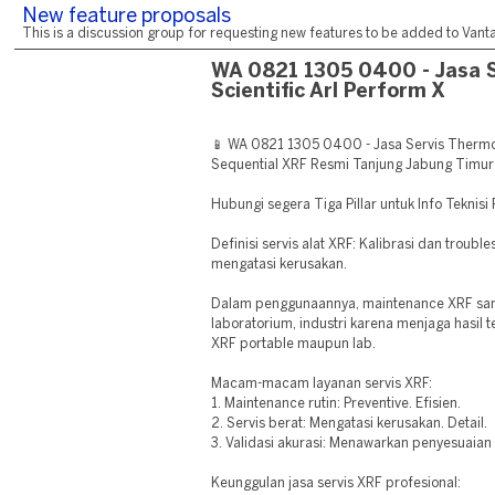
New feature proposals
This is a discussion group for requesting new features to be added to Vantag
WA 0821 1305 0400 - Jasa 
Scientific Arl Perform X
📱 WA 0821 1305 0400 - Jasa Servis Thermo 
Sequential XRF Resmi Tanjung Jabung Timur J
Hubungi segera Tiga Pillar untuk Info Teknisi
Definisi servis alat XRF: Kalibrasi dan troub
mengatasi kerusakan.
Dalam penggunaannya, maintenance XRF san
laboratorium, industri karena menjaga hasil t
XRF portable maupun lab.
Macam-macam layanan servis XRF:
1. Maintenance rutin: Preventive. Efisien.
2. Servis berat: Mengatasi kerusakan. Detail.
3. Validasi akurasi: Menawarkan penyesuaian a
Keunggulan jasa servis XRF profesional: