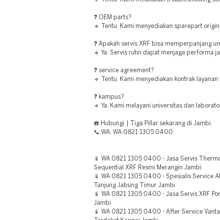
❓ OEM parts?
🔹 Tentu. Kami menyediakan sparepart origin
❓ Apakah servis XRF bisa memperpanjang um
🔹 Ya. Servis rutin dapat menjaga performa j
❓ service agreement?
🔹 Tentu. Kami menyediakan kontrak layanan 
❓ kampus?
🔹 Ya. Kami melayani universitas dan laborat
☎️ Hubungi | Tiga Pillar sekarang di Jambi.
📞 WA: WA 0821 1305 0400
📱 WA 0821 1305 0400 - Jasa Servis Thermo 
Sequential XRF Resmi Merangin Jambi
📱 WA 0821 1305 0400 - Spesialis Service Al
Tanjung Jabung Timur Jambi
📱 WA 0821 1305 0400 - Jasa Servis XRF Po
Jambi
📱 WA 0821 1305 0400 - After Service Vant