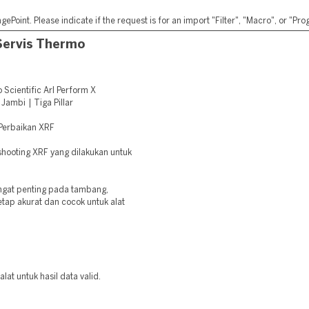
ePoint. Please indicate if the request is for an import "Filter", "Macro", or "P
Servis Thermo
Scientific Arl Perform X
ambi | Tiga Pillar
 Perbaikan XRF
leshooting XRF yang dilakukan untuk
gat penting pada tambang,
etap akurat dan cocok untuk alat
lat untuk hasil data valid.