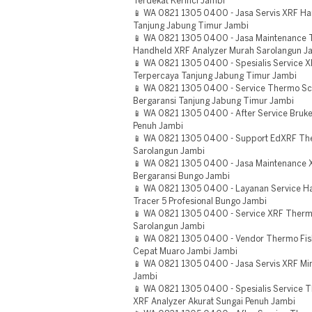
Terdekat Kerinci Jambi
📱 WA 0821 1305 0400 - Jasa Servis XRF H
Tanjung Jabung Timur Jambi
📱 WA 0821 1305 0400 - Jasa Maintenance T
Handheld XRF Analyzer Murah Sarolangun J
📱 WA 0821 1305 0400 - Spesialis Service X
Terpercaya Tanjung Jabung Timur Jambi
📱 WA 0821 1305 0400 - Service Thermo Scie
Bergaransi Tanjung Jabung Timur Jambi
📱 WA 0821 1305 0400 - After Service Bruke
Penuh Jambi
📱 WA 0821 1305 0400 - Support EdXRF Ther
Sarolangun Jambi
📱 WA 0821 1305 0400 - Jasa Maintenance 
Bergaransi Bungo Jambi
📱 WA 0821 1305 0400 - Layanan Service H
Tracer 5 Profesional Bungo Jambi
📱 WA 0821 1305 0400 - Service XRF Therm
Sarolangun Jambi
📱 WA 0821 1305 0400 - Vendor Thermo Fish
Cepat Muaro Jambi Jambi
📱 WA 0821 1305 0400 - Jasa Servis XRF Min
Jambi
📱 WA 0821 1305 0400 - Spesialis Service Th
XRF Analyzer Akurat Sungai Penuh Jambi