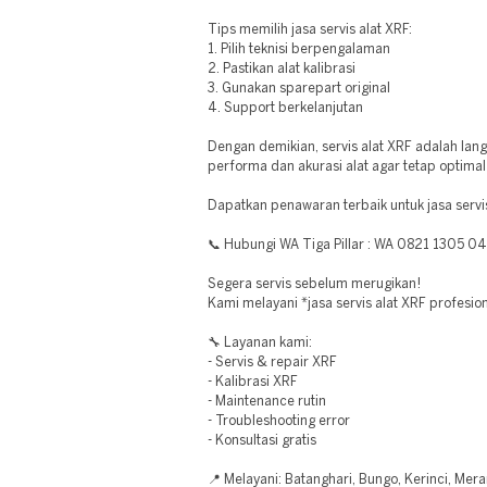
Tips memilih jasa servis alat XRF:
1. Pilih teknisi berpengalaman
2. Pastikan alat kalibrasi
3. Gunakan sparepart original
4. Support berkelanjutan
Dengan demikian, servis alat XRF adalah lan
performa dan akurasi alat agar tetap optima
Dapatkan penawaran terbaik untuk jasa servi
📞 Hubungi WA Tiga Pillar : WA 0821 1305 0
Segera servis sebelum merugikan!
Kami melayani *jasa servis alat XRF profesion
🔧 Layanan kami:
- Servis & repair XRF
- Kalibrasi XRF
- Maintenance rutin
- Troubleshooting error
- Konsultasi gratis
📍 Melayani: Batanghari, Bungo, Kerinci, Mer