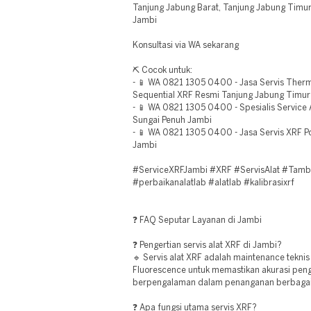
Tanjung Jabung Barat, Tanjung Jabung Timur,
Jambi
Konsultasi via WA sekarang
⛏️ Cocok untuk:
- 📱 WA 0821 1305 0400 - Jasa Servis Thermo
Sequential XRF Resmi Tanjung Jabung Timur
- 📱 WA 0821 1305 0400 - Spesialis Service 
Sungai Penuh Jambi
- 📱 WA 0821 1305 0400 - Jasa Servis XRF P
Jambi
#ServiceXRFJambi #XRF #ServisAlat #Tamban
#perbaikanalatlab #alatlab #kalibrasixrf
❓ FAQ Seputar Layanan di Jambi
❓ Pengertian servis alat XRF di Jambi?
🔹 Servis alat XRF adalah maintenance teknis
Fluorescence untuk memastikan akurasi peng
berpengalaman dalam penanganan berbagai
❓ Apa fungsi utama servis XRF?