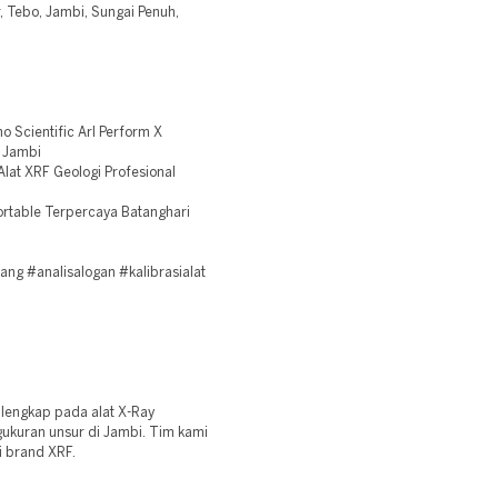
 Tebo, Jambi, Sungai Penuh,
 Scientific Arl Perform X
 Jambi
Alat XRF Geologi Profesional
ortable Terpercaya Batanghari
g #analisalogan #kalibrasialat
 lengkap pada alat X-Ray
ukuran unsur di Jambi. Tim kami
 brand XRF.