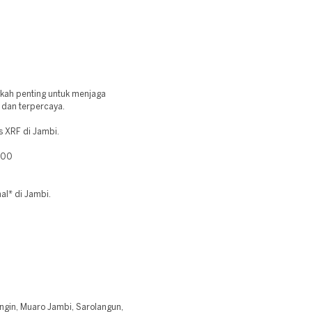
gkah penting untuk menjaga
l dan terpercaya.
s XRF di Jambi.
400
al* di Jambi.
angin, Muaro Jambi, Sarolangun,