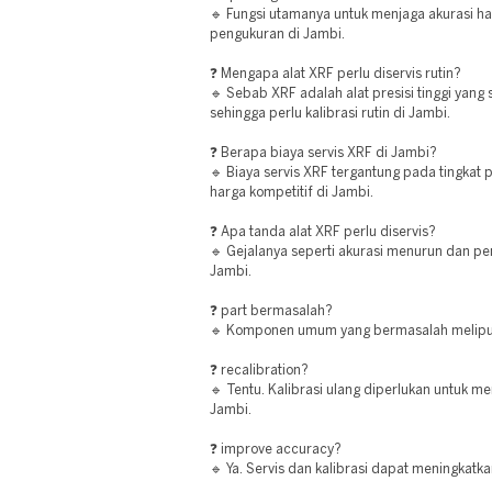
🔹 Fungsi utamanya untuk menjaga akurasi ha
pengukuran di Jambi.
❓ Mengapa alat XRF perlu diservis rutin?
🔹 Sebab XRF adalah alat presisi tinggi yang s
sehingga perlu kalibrasi rutin di Jambi.
❓ Berapa biaya servis XRF di Jambi?
🔹 Biaya servis XRF tergantung pada tingkat
harga kompetitif di Jambi.
❓ Apa tanda alat XRF perlu diservis?
🔹 Gejalanya seperti akurasi menurun dan pe
Jambi.
❓ part bermasalah?
🔹 Komponen umum yang bermasalah meliputi 
❓ recalibration?
🔹 Tentu. Kalibrasi ulang diperlukan untuk meng
Jambi.
❓ improve accuracy?
🔹 Ya. Servis dan kalibrasi dapat meningkatk