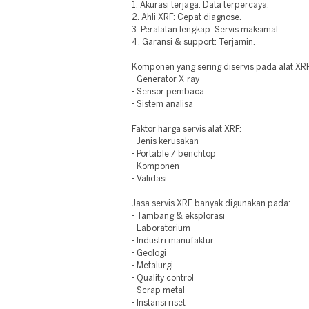
1. Akurasi terjaga: Data terpercaya.
2. Ahli XRF: Cepat diagnose.
3. Peralatan lengkap: Servis maksimal.
4. Garansi & support: Terjamin.
Komponen yang sering diservis pada alat XR
- Generator X-ray
- Sensor pembaca
- Sistem analisa
Faktor harga servis alat XRF:
- Jenis kerusakan
- Portable / benchtop
- Komponen
- Validasi
Jasa servis XRF banyak digunakan pada:
- Tambang & eksplorasi
- Laboratorium
- Industri manufaktur
- Geologi
- Metalurgi
- Quality control
- Scrap metal
- Instansi riset