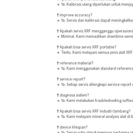
🔹 Ya. Kalibrasi ulang diperlukan untuk menja
❓ improve accuracy?
🔹 Ya. Servis dan kalibrasi dapat meningkatk
❓ Apakah servis XRF mengganggu operasiona
🔹 Minimal. Kami memastikan downtime semin
❓ Apakah bisa servis XRF portable?
🔹 Tentu. Kami melayani semua jenis alat XRF
❓ reference material?
🔹 Ya. Kami menggunakan standard reference
❓ service report?
🔹 Ya. Setiap servis dilengkapi service report 
❓ diagnosa sistem?
🔹 Ya. Kami melakukan troubleshooting softw
❓ Apakah bisa servis XRF industri tambang?
🔹 Ya. Kami melayani mineral analysis alat di 
❓ device lifespan?
🔹 Ya. Servis rutin dapat menjaga performa j