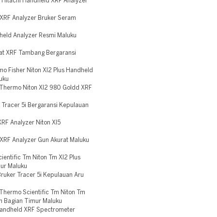
 Hitachi Handheld XRF Analyzer
XRF Analyzer Bruker Seram
held Analyzer Resmi Maluku
lat XRF Tambang Bergaransi
o Fisher Niton Xl2 Plus Handheld
uku
 Thermo Niton Xl2 980 Goldd XRF
Tracer 5i Bergaransi Kepulauan
RF Analyzer Niton Xl5
XRF Analyzer Gun Akurat Maluku
entific Tm Niton Tm Xl2 Plus
ur Maluku
ruker Tracer 5i Kepulauan Aru
Thermo Scientific Tm Niton Tm
m Bagian Timur Maluku
Handheld XRF Spectrometer