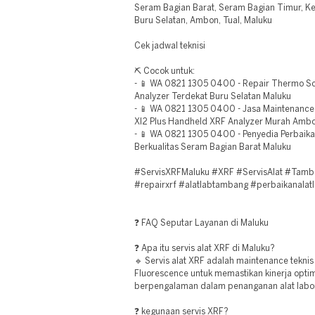
Seram Bagian Barat, Seram Bagian Timur, Ke
Buru Selatan, Ambon, Tual, Maluku
Cek jadwal teknisi
⛏️ Cocok untuk:
- 📱 WA 0821 1305 0400 - Repair Thermo Scie
Analyzer Terdekat Buru Selatan Maluku
- 📱 WA 0821 1305 0400 - Jasa Maintenance
Xl2 Plus Handheld XRF Analyzer Murah Amb
- 📱 WA 0821 1305 0400 - Penyedia Perbaika
Berkualitas Seram Bagian Barat Maluku
#ServisXRFMaluku #XRF #ServisAlat #Tamba
#repairxrf #alatlabtambang #perbaikanalat
❓ FAQ Seputar Layanan di Maluku
❓ Apa itu servis alat XRF di Maluku?
🔹 Servis alat XRF adalah maintenance teknis
Fluorescence untuk memastikan kinerja optim
berpengalaman dalam penanganan alat labora
❓ kegunaan servis XRF?