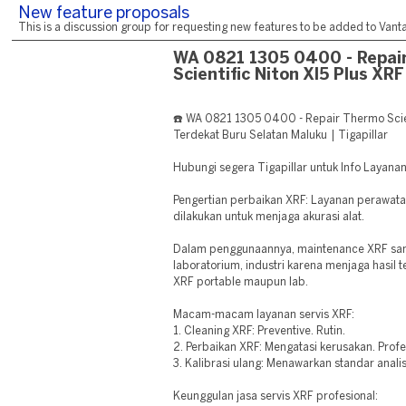
New feature proposals
This is a discussion group for requesting new features to be added to Vantag
WA 0821 1305 0400 - Repai
Scientific Niton Xl5 Plus XRF
☎️ WA 0821 1305 0400 - Repair Thermo Scien
Terdekat Buru Selatan Maluku | Tigapillar
Hubungi segera Tigapillar untuk Info Layan
Pengertian perbaikan XRF: Layanan perawat
dilakukan untuk menjaga akurasi alat.
Dalam penggunaannya, maintenance XRF san
laboratorium, industri karena menjaga hasil t
XRF portable maupun lab.
Macam-macam layanan servis XRF:
1. Cleaning XRF: Preventive. Rutin.
2. Perbaikan XRF: Mengatasi kerusakan. Profe
3. Kalibrasi ulang: Menawarkan standar analis
Keunggulan jasa servis XRF profesional: