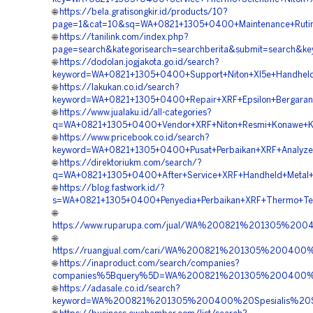
🌐
https://bela.gratisongkir.id/products/10?
page=1&cat=10&sq=WA+0821+1305+0400+Maintenance+Rutin+T
🌐
https://tanilink.com/index.php?
page=search&kategorisearch=searchberita&submit=search&
🌐
https://dodolan.jogjakota.go.id/search?
keyword=WA+0821+1305+0400+Support+Niton+Xl5e+Handheld
🌐
https://lakukan.co.id/search?
keyword=WA+0821+1305+0400+Repair+XRF+Epsilon+Bergarans
🌐
https://www.jualaku.id/all-categories?
q=WA+0821+1305+0400+Vendor+XRF+Niton+Resmi+Konawe+Ke
🌐
https://www.pricebook.co.id/search?
keyword=WA+0821+1305+0400+Pusat+Perbaikan+XRF+Analyzer+
🌐
https://direktoriukm.com/search/?
q=WA+0821+1305+0400+After+Service+XRF+Handheld+Metal+Al
🌐
https://blog.fastwork.id/?
s=WA+0821+1305+0400+Penyedia+Perbaikan+XRF+Thermo+Ter
🌐
https://www.ruparupa.com/jual/WA%200821%201305%2
🌐
https://ruangjual.com/cari/WA%200821%201305%20040
🌐
https://inaproduct.com/search/companies?
companies%5Bquery%5D=WA%200821%201305%200400%2
🌐
https://adasale.co.id/search?
keyword=WA%200821%201305%200400%20Spesialis%20S