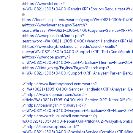
🌐
https://www.stcl.edu/?
s=WA+0821+1305+0400+Repair+XRF+Epsilon+Berkualitas+Waka
🌐
https://bioethics.pitt.edu/search/google/WA+0821+1305+040
🌐
https://www.laverneca.gov/Search?
searchPhrase=WA+0821+1305+0400+Layanan+Service+XRF+Nit
🌐
https://www.pk.edu.pl/index.php?
searchword=WA+0821+1305+0400+Vendor+Handheld+XRF+Allo
🌐
https://www.stonybrookmedicine.edu/search-results?
query=WA+0821+1305+0400+Support+XRF+Test+Gun+Murah+K
🌐
https://www.doe.gov.my/?
s=WA+0821+1305+0400+Pusat+Perbaikan+Thermo+Niton+Xl5+Te
🌐
https://itida.gov.eg/English/Pages/Search.aspx?
k=WA+0821+1305+0400+Support+XRF+Analyser+Parker+Berkual
🔗
https://www.flamboyanasri.com/search?
q=WA+0821+1305+0400+Service+Handheld+XRF+Analyzer+Berk
🔗
https://www.klopmart.com/search-
article/WA+0821+1305+0400+Ahli+Service+XRF+Niton+Xl5+Plu
🔗
https://bajaringan.mitrakarya.id/?
s=WA+0821+1305+0400+Penyedia+Perbaikan+XRF+Niton+Xl2+M
🔗
https://www.tribunjualbeli.com/search/q-
WA+0821+1305+0400+Repair+XRF+Niton+Xl2+Wilayah+Bomban
🔗
https://barakaexpress.co.id/?
s=WA+0821+1305+0400+Spesialis+Service+Portable+XRF+Miner