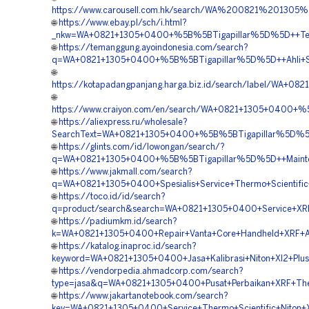
https://www.carousell.com.hk/search/WA%200821%201
🌐
https://www.ebay.pl/sch/i.html?
_nkw=WA+0821+1305+0400+%5B%5BTigapillar%5D%5D++Teknis
🌐
https://temanggung.ayoindonesia.com/search?
q=WA+0821+1305+0400+%5B%5BTigapillar%5D%5D++Ahli+Ser
🌐
https://kotapadangpanjang.harga.biz.id/search/label/WA+
🌐
https://www.craiyon.com/en/search/WA+0821+1305+0400+%5
🌐
https://aliexpress.ru/wholesale?
SearchText=WA+0821+1305+0400+%5B%5BTigapillar%5D%5D++J
🌐
https://glints.com/id/lowongan/search/?
q=WA+0821+1305+0400+%5B%5BTigapillar%5D%5D++Maintena
🌐
https://www.jakmall.com/search?
q=WA+0821+1305+0400+Spesialis+Service+Thermo+Scientific
🌐
https://toco.id/id/search?
q=product/search&search=WA+0821+1305+0400+Service+XRF+
🌐
https://padiumkm.id/search?
k=WA+0821+1305+0400+Repair+Vanta+Core+Handheld+XRF+Ana
🌐
https://katalog.inaproc.id/search?
keyword=WA+0821+1305+0400+Jasa+Kalibrasi+Niton+Xl2+Plu
🌐
https://vendorpedia.ahmadcorp.com/search?
type=jasa&q=WA+0821+1305+0400+Pusat+Perbaikan+XRF+Therm
🌐
https://www.jakartanotebook.com/search?
key=WA+0821+1305+0400+Service+Thermo+Scientific+Niton+