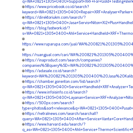
q=WA+0821+1305+0400+Support+XRF+For+Gold+Testing+Berku
🌐
https://www.pricebook.co.id/search?
keyword=WA+0821+1305+0400+Repair+XRF+Analyser+Parker+A
🌐
https://direktoriukm.com/search/?
q=WA+0821+1305+0400+Jasa+Servis+Niton+Xl2+Plus+Handhel
🌐
https://blog.fastwork.id/?
s=WA+0821+1305+0400+Ahli+Service+Handheld+XRF+Thermo+
🌐
https://www.ruparupa.com/jual/WA%200821%201305%20
🌐
https://ruangjual.com/cari/WA%200821%201305%20040
🌐
https://inaproduct.com/search/companies?
companies%5Bquery%5D=WA%200821%201305%200400%20
🌐
https://adasale.co.id/search?
keyword=WA%200821%201305%200400%20Jasa%20Kalibra
🌐
https://chamber.gorenton.com/list/search?
q=WA+0821+1305+0400+Service+Handheld+XRF+Analyzer+Ter
🌐
https://www.infoisinfo.co.id/search?
q=WA+0821+1305+0400+Layanan+Service+XRF+Analyzer+Niton
🌐
https://500px.com/search?
type=photos&sort=relevance&q=WA+0821+1305+0400+Pusat+P
🌐
https://netralnews.com/search/searchall?
query=WA+0821+1305+0400+After+Service+Vanta+Core+Handhe
🌐
https://www.harvard.edu/search/?
q_as=WA+0821+1305+0400+Ahli+Service+Thermo+Scientific+