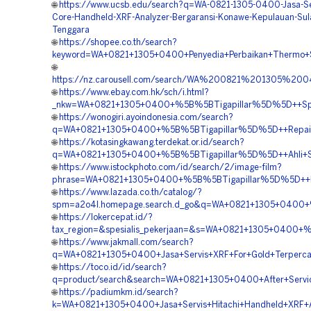
🌐
https://www.ucsb.edu/search?q=WA-0821-1305-0400-Jasa-Ser
Core-Handheld-XRF-Analyzer-Bergaransi-Konawe-Kepulauan-Sul
Tenggara
🌐
https://shopee.co.th/search?
keyword=WA+0821+1305+0400+Penyedia+Perbaikan+Thermo+Sci
🌐
https://nz.carousell.com/search/WA%200821%201305%2
🌐
https://www.ebay.com.hk/sch/i.html?
_nkw=WA+0821+1305+0400+%5B%5BTigapillar%5D%5D++Spesia
🌐
https://wonogiri.ayoindonesia.com/search?
q=WA+0821+1305+0400+%5B%5BTigapillar%5D%5D++Repair+
🌐
https://kotasingkawang.terdekat.or.id/search?
q=WA+0821+1305+0400+%5B%5BTigapillar%5D%5D++Ahli+Servi
🌐
https://www.istockphoto.com/id/search/2/image-film?
phrase=WA+0821+1305+0400+%5B%5BTigapillar%5D%5D++Laya
🌐
https://www.lazada.co.th/catalog/?
spm=a2o4l.homepage.search.d_go&q=WA+0821+1305+0400+%5
🌐
https://lokercepat.id/?
tax_region=&spesialis_pekerjaan=&s=WA+0821+1305+0400+
🌐
https://www.jakmall.com/search?
q=WA+0821+1305+0400+Jasa+Servis+XRF+For+Gold+Terpercay
🌐
https://toco.id/id/search?
q=product/search&search=WA+0821+1305+0400+After+Service
🌐
https://padiumkm.id/search?
k=WA+0821+1305+0400+Jasa+Servis+Hitachi+Handheld+XRF+An