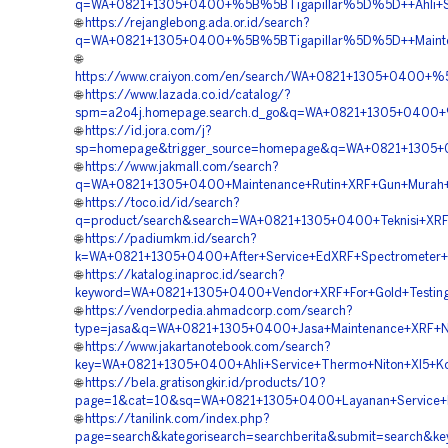
q=WA+0821+1305+0400+%5B%5BTigapillar%5D%5D++Ahli+Serv
🌐
https://rejanglebong.ada.or.id/search?
q=WA+0821+1305+0400+%5B%5BTigapillar%5D%5D++Maintenan
🌐
https://www.craiyon.com/en/search/WA+0821+1305+0400+%5B
🌐
https://www.lazada.co.id/catalog/?
spm=a2o4j.homepage.search.d_go&q=WA+0821+1305+0400+%5
🌐
https://id.jora.com/j?
sp=homepage&trigger_source=homepage&q=WA+0821+1305+0
🌐
https://www.jakmall.com/search?
q=WA+0821+1305+0400+Maintenance+Rutin+XRF+Gun+Murah+K
🌐
https://toco.id/id/search?
q=product/search&search=WA+0821+1305+0400+Teknisi+XRF+G
🌐
https://padiumkm.id/search?
k=WA+0821+1305+0400+After+Service+EdXRF+Spectrometer+W
🌐
https://katalog.inaproc.id/search?
keyword=WA+0821+1305+0400+Vendor+XRF+For+Gold+Testing+
🌐
https://vendorpedia.ahmadcorp.com/search?
type=jasa&q=WA+0821+1305+0400+Jasa+Maintenance+XRF+Ni
🌐
https://www.jakartanotebook.com/search?
key=WA+0821+1305+0400+Ahli+Service+Thermo+Niton+Xl5+Ko
🌐
https://bela.gratisongkir.id/products/10?
page=1&cat=10&sq=WA+0821+1305+0400+Layanan+Service+Br
🌐
https://tanilink.com/index.php?
page=search&kategorisearch=searchberita&submit=search&k