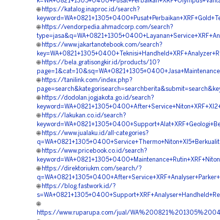
k=WA+0821+1305+0400+Pusat+Perbaikan+XRF+Olympus+Vanta+
🌐
https://katalog.inaproc.id/search?
keyword=WA+0821+1305+0400+Pusat+Perbaikan+XRF+Gold+Tes
🌐
https://vendorpedia.ahmadcorp.com/search?
type=jasa&q=WA+0821+1305+0400+Layanan+Service+XRF+Analy
🌐
https://www.jakartanotebook.com/search?
key=WA+0821+1305+0400+Teknisi+Handheld+XRF+Analyzer+Re
🌐
https://bela.gratisongkir.id/products/10?
page=1&cat=10&sq=WA+0821+1305+0400+Jasa+Maintenance+Th
🌐
https://tanilink.com/index.php?
page=search&kategorisearch=searchberita&submit=search&
🌐
https://dodolan.jogjakota.go.id/search?
keyword=WA+0821+1305+0400+After+Service+Niton+XRF+Xl2+P
🌐
https://lakukan.co.id/search?
keyword=WA+0821+1305+0400+Support+Alat+XRF+Geologi+Ber
🌐
https://www.jualaku.id/all-categories?
q=WA+0821+1305+0400+Service+Thermo+Niton+Xl5+Berkualit
🌐
https://www.pricebook.co.id/search?
keyword=WA+0821+1305+0400+Maintenance+Rutin+XRF+Niton+
🌐
https://direktoriukm.com/search/?
q=WA+0821+1305+0400+After+Service+XRF+Analyser+Parker+
🌐
https://blog.fastwork.id/?
s=WA+0821+1305+0400+Support+XRF+Analyser+Handheld+Res
🌐
https://www.ruparupa.com/jual/WA%200821%201305%2