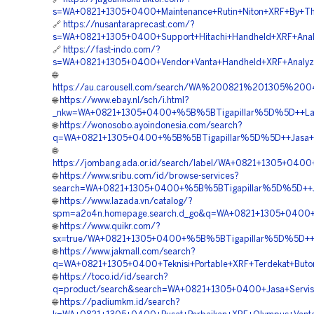
s=WA+0821+1305+0400+Maintenance+Rutin+Niton+XRF+By+The
🔗
https://nusantaraprecast.com/?
s=WA+0821+1305+0400+Support+Hitachi+Handheld+XRF+Analy
🔗
https://fast-indo.com/?
s=WA+0821+1305+0400+Vendor+Vanta+Handheld+XRF+Analyzer
🌐
https://au.carousell.com/search/WA%200821%201305%2
🌐
https://www.ebay.nl/sch/i.html?
_nkw=WA+0821+1305+0400+%5B%5BTigapillar%5D%5D++Layan
🌐
https://wonosobo.ayoindonesia.com/search?
q=WA+0821+1305+0400+%5B%5BTigapillar%5D%5D++Jasa+Kali
🌐
https://jombang.ada.or.id/search/label/WA+0821+1305+04
🌐
https://www.sribu.com/id/browse-services?
search=WA+0821+1305+0400+%5B%5BTigapillar%5D%5D++Jasa
🌐
https://www.lazada.vn/catalog/?
spm=a2o4n.homepage.search.d_go&q=WA+0821+1305+0400+%
🌐
https://www.quikr.com/?
sx=true/WA+0821+1305+0400+%5B%5BTigapillar%5D%5D++Jas
🌐
https://www.jakmall.com/search?
q=WA+0821+1305+0400+Teknisi+Portable+XRF+Terdekat+Buto
🌐
https://toco.id/id/search?
q=product/search&search=WA+0821+1305+0400+Jasa+Servis
🌐
https://padiumkm.id/search?