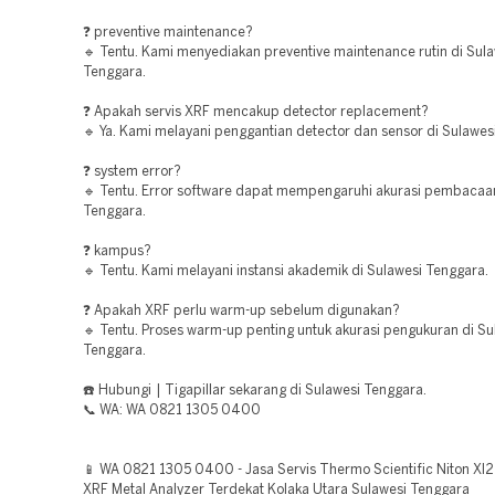
❓ preventive maintenance?
🔹 Tentu. Kami menyediakan preventive maintenance rutin di Sul
Tenggara.
❓ Apakah servis XRF mencakup detector replacement?
🔹 Ya. Kami melayani penggantian detector dan sensor di Sulawes
❓ system error?
🔹 Tentu. Error software dapat mempengaruhi akurasi pembacaan
Tenggara.
❓ kampus?
🔹 Tentu. Kami melayani instansi akademik di Sulawesi Tenggara.
❓ Apakah XRF perlu warm-up sebelum digunakan?
🔹 Tentu. Proses warm-up penting untuk akurasi pengukuran di Su
Tenggara.
☎️ Hubungi | Tigapillar sekarang di Sulawesi Tenggara.
📞 WA: WA 0821 1305 0400
📱 WA 0821 1305 0400 - Jasa Servis Thermo Scientific Niton Xl
XRF Metal Analyzer Terdekat Kolaka Utara Sulawesi Tenggara