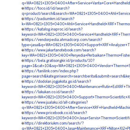
q=WA+0821+1305+0400+After+Service+Vanta+Core+Handheld+
🌐
https://toco.id/id/search?
q=product/search&search=WA+0821+1305+0400+Ahli+Service+
🌐
https://padiumkm.id/search?
k=WA+0821+1305+0400+Ahli+Service+Handheld+XRF+Thermo+
🌐
https://katalog.inaproc.id/search?
keyword=WA+0821+1305+0400+Service+Handheld+XRF+Thermo+
🌐
https://vendorpedia.ahmadcorp.com/search?
type=jasa&q=WA+0821+1305+0400+Support+XRF+Analyzer+Ther
🌐
https://www.jakartanotebook.com/search?
key=WA+0821+1305+0400+Penyedia+Perbaikan+Thermo+Fisher
🌐
https://bela.gratisongkir.id/products/10?
page=1&cat=10&sq=WA+0821+1305+0400+Vendor+Thermo+Scie
🌐
https://tanilink.com/index.php?
page=search&kategorisearch=searchberita&submit=search
🌐
https://dodolan.jogjakota.go.id/search?
keyword=WA+0821+1305+0400+Maintenance+Rutin+EdXRF+Th
🌐
https://lakukan.co.id/search?
keyword=WA+0821+1305+0400+Support+Thermo+Scientific+Xl
🌐
https://www.jualaku.id/all-categories?
q=WA+0821+1305+0400+After+Service+XRF+Handheld+Machin
🌐
https://www.pricebook.co.id/search?
keyword=WA+0821+1305+0400+Jasa+Servis+Thermo+Scientifi
🌐
https://direktoriukm.com/search/?
q=WA+0821+1305+0400+Jasa+Maintenance+XRF+Niton+Xl2+Plu