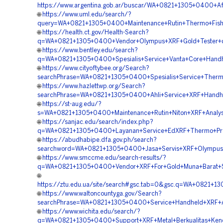
https://www.argentina.gob.ar/buscar/WA+0821+1305+0400+Af
🌐
https://www.uml.edu/search/?
query=WA+0821+1305+0400+Maintenance+Rutin+Thermo+Fisher
🌐
https://health.ct.gov/Health-Search?
q=WA+0821+1305+0400+Vendor+Olympus+XRF+Gold+Tester+di
🌐
https://www.bentley.edu/search?
q=WA+0821+1305+0400+Spesialis+Service+Vanta+Core+Handh
🌐
https://www.cityoftybee.org/Search?
searchPhrase=WA+0821+1305+0400+Spesialis+Service+Thermo
🌐
https://www.hazlettwp.org/Search?
searchPhrase=WA+0821+1305+0400+Ahli+Service+XRF+Handhel
🌐
https://st-aug.edu/?
s=WA+0821+1305+0400+Maintenance+Rutin+Niton+XRF+Analys
🌐
https://sanjac.edu/search/index.php?
q=WA+0821+1305+0400+Layanan+Service+EdXRF+Thermo+Prof
🌐
https://abudhabipe.dfa.gov.ph/search?
searchword=WA+0821+1305+0400+Jasa+Servis+XRF+Olympus+V
🌐
https://www.smccme.edu/search-results/?
q=WA+0821+1305+0400+Vendor+XRF+For+Gold+Muna+Barat+S
🌐
https://ztu.edu.ua/site/search#gsc.tab=0&gsc.q=WA+0821+
🌐
https://www.waltoncountyga.gov/Search?
searchPhrase=WA+0821+1305+0400+Service+Handheld+XRF+All
🌐
https://www.wichita.edu/search/?
q=WA+0821+1305+0400+Support+XRF+Metal+Berkualitas+Kend