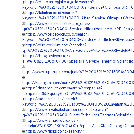
🌐
https://dodolan.jogjakota.go.id/search?
keyword=WA+0821+1305+0400+Ahli+Service+Olympus+XRF+Gol
🌐
https://lakukan.co.id/search?
keyword=WA+0821+1305+0400+After+Service+Olympus+Vanta
🌐
https://www.jualaku.id/all-categories?
q=WA+0821+1305+0400+Service+Niton+Handheld+XRF+Analyze
🌐
https://www.pricebook.co.id/search?
keyword=WA+0821+1305+0400+Vendor+Handheld+XRF+Lead+An
🌐
https://direktoriukm.com/search/?
q=WA+0821+1305+0400+Ahli+Service+Niton+Dxl+XRF+Gold+Tes
🌐
https://blog.fastwork.id/?
s=WA+0821+1305+0400+Spesialis+Service+Thermo+Scientific
🌐
https://www.ruparupa.com/jual/WA%200821%201305%20
🌐
https://ruangjual.com/cari/WA%200821%201305%20040
🌐
https://inaproduct.com/search/companies?
companies%5Bquery%5D=WA%200821%201305%200400%20
🌐
https://adasale.co.id/search?
keyword=WA%200821%201305%200400%20Layanan%20Ser
🌐
https://www.royaloakchamber.com/list/search?
q=WA+0821+1305+0400+Pusat+Perbaikan+Thermo+Scientific+N
🌐
https://www.lamudi.co.id/jual/?
search=WA+0821+1305+0400+Repair+Alat+XRF+Geologi+Cepat
🌐
https://www.flicks.co.nz/search/?