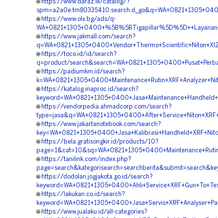
🌐
https://www.daraz.lk/catalog/?
spm=a2a0e.tm80335410.search.d_go&q=WA+0821+1305+0400+%
🌐
https://www.olx.bg/ads/q-
WA+0821+1305+0400+%5B%5BTigapillar%5D%5D++Layanan+Se
🌐
https://www.jakmall.com/search?
q=WA+0821+1305+0400+Vendor+Thermo+Scientific+Niton+Xl2
🌐
https://toco.id/id/search?
q=product/search&search=WA+0821+1305+0400+Pusat+Perba
🌐
https://padiumkm.id/search?
k=WA+0821+1305+0400+Maintenance+Rutin+XRF+Analyzer+Nit
🌐
https://katalog.inaproc.id/search?
keyword=WA+0821+1305+0400+Jasa+Maintenance+Handheld+XR
🌐
https://vendorpedia.ahmadcorp.com/search?
type=jasa&q=WA+0821+1305+0400+After+Service+Niton+XRF+B
🌐
https://www.jakartanotebook.com/search?
key=WA+0821+1305+0400+Jasa+Kalibrasi+Handheld+XRF+Nito
🌐
https://bela.gratisongkir.id/products/10?
page=1&cat=10&sq=WA+0821+1305+0400+Maintenance+Rutin
🌐
https://tanilink.com/index.php?
page=search&kategorisearch=searchberita&submit=search&
🌐
https://dodolan.jogjakota.go.id/search?
keyword=WA+0821+1305+0400+Ahli+Service+XRF+Gun+To+Test
🌐
https://lakukan.co.id/search?
keyword=WA+0821+1305+0400+Jasa+Servis+XRF+Analyser+Par
🌐
https://www.jualaku.id/all-categories?