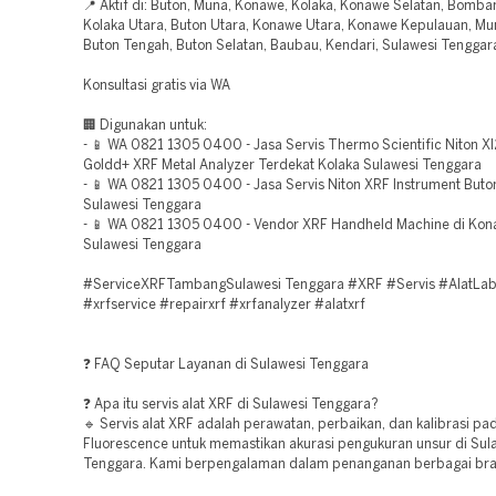
📍 Aktif di: Buton, Muna, Konawe, Kolaka, Konawe Selatan, Bomba
Kolaka Utara, Buton Utara, Konawe Utara, Konawe Kepulauan, Mu
Buton Tengah, Buton Selatan, Baubau, Kendari, Sulawesi Tenggar
Konsultasi gratis via WA
🏢 Digunakan untuk:
- 📱 WA 0821 1305 0400 - Jasa Servis Thermo Scientific Niton X
Goldd+ XRF Metal Analyzer Terdekat Kolaka Sulawesi Tenggara
- 📱 WA 0821 1305 0400 - Jasa Servis Niton XRF Instrument Buto
Sulawesi Tenggara
- 📱 WA 0821 1305 0400 - Vendor XRF Handheld Machine di Kon
Sulawesi Tenggara
#ServiceXRFTambangSulawesi Tenggara #XRF #Servis #AlatLab 
#xrfservice #repairxrf #xrfanalyzer #alatxrf
❓ FAQ Seputar Layanan di Sulawesi Tenggara
❓ Apa itu servis alat XRF di Sulawesi Tenggara?
🔹 Servis alat XRF adalah perawatan, perbaikan, dan kalibrasi pa
Fluorescence untuk memastikan akurasi pengukuran unsur di Sul
Tenggara. Kami berpengalaman dalam penanganan berbagai bra