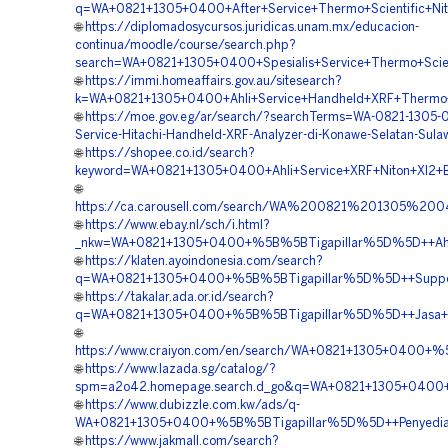
q=WA+0821+1305+0400+After+Service+Thermo+Scientific+Nit
🌐
https://diplomadosycursos.juridicas.unam.mx/educacion-
continua/moodle/course/search.php?
search=WA+0821+1305+0400+Spesialis+Service+Thermo+Scien
🌐
https://immi.homeaffairs.gov.au/sitesearch?
k=WA+0821+1305+0400+Ahli+Service+Handheld+XRF+Thermo+S
🌐
https://moe.gov.eg/ar/search/?searchTerms=WA-0821-1305-
Service-Hitachi-Handheld-XRF-Analyzer-di-Konawe-Selatan-Sula
🌐
https://shopee.co.id/search?
keyword=WA+0821+1305+0400+Ahli+Service+XRF+Niton+Xl2+Be
🌐
https://ca.carousell.com/search/WA%200821%201305%
🌐
https://www.ebay.nl/sch/i.html?
_nkw=WA+0821+1305+0400+%5B%5BTigapillar%5D%5D++Ahli+S
🌐
https://klaten.ayoindonesia.com/search?
q=WA+0821+1305+0400+%5B%5BTigapillar%5D%5D++Support
🌐
https://takalar.ada.or.id/search?
q=WA+0821+1305+0400+%5B%5BTigapillar%5D%5D++Jasa+Ser
🌐
https://www.craiyon.com/en/search/WA+0821+1305+0400+%
🌐
https://www.lazada.sg/catalog/?
spm=a2o42.homepage.search.d_go&q=WA+0821+1305+0400+%5
🌐
https://www.dubizzle.com.kw/ads/q-
WA+0821+1305+0400+%5B%5BTigapillar%5D%5D++Penyedia+P
🌐
https://www.jakmall.com/search?