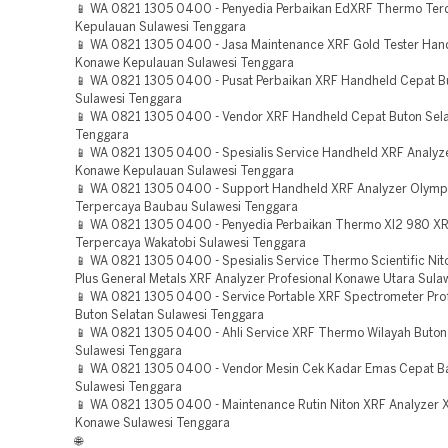
📱 WA 0821 1305 0400 - Penyedia Perbaikan EdXRF Thermo Ter
Kepulauan Sulawesi Tenggara
📱 WA 0821 1305 0400 - Jasa Maintenance XRF Gold Tester Han
Konawe Kepulauan Sulawesi Tenggara
📱 WA 0821 1305 0400 - Pusat Perbaikan XRF Handheld Cepat B
Sulawesi Tenggara
📱 WA 0821 1305 0400 - Vendor XRF Handheld Cepat Buton Sela
Tenggara
📱 WA 0821 1305 0400 - Spesialis Service Handheld XRF Analy
Konawe Kepulauan Sulawesi Tenggara
📱 WA 0821 1305 0400 - Support Handheld XRF Analyzer Olym
Terpercaya Baubau Sulawesi Tenggara
📱 WA 0821 1305 0400 - Penyedia Perbaikan Thermo Xl2 980 XR
Terpercaya Wakatobi Sulawesi Tenggara
📱 WA 0821 1305 0400 - Spesialis Service Thermo Scientific Nit
Plus General Metals XRF Analyzer Profesional Konawe Utara Sula
📱 WA 0821 1305 0400 - Service Portable XRF Spectrometer Pro
Buton Selatan Sulawesi Tenggara
📱 WA 0821 1305 0400 - Ahli Service XRF Thermo Wilayah Buto
Sulawesi Tenggara
📱 WA 0821 1305 0400 - Vendor Mesin Cek Kadar Emas Cepat 
Sulawesi Tenggara
📱 WA 0821 1305 0400 - Maintenance Rutin Niton XRF Analyzer X
Konawe Sulawesi Tenggara
🌐