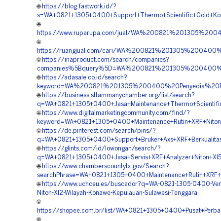
🌐
https://blog.fastwork.id/?
s=WA+0821+1305+0400+Support+Thermo+Scientific+Gold+Ko
🌐
https://www.ruparupa.com/jual/WA%200821%201305%2
🌐
https://ruangjual.com/cari/WA%200821%201305%20040
🌐
https://inaproduct.com/search/companies?
companies%5Bquery%5D=WA%200821%201305%200400%20J
🌐
https://adasale.co.id/search?
keyword=WA%200821%201305%200400%20Penyedia%20Pe
🌐
https://business.sttammanychamber.org/list/search?
q=WA+0821+1305+0400+Jasa+Maintenance+Thermo+Scientific
🌐
https://www.digitalmarketingcommunity.com/find/?
keyword=WA+0821+1305+0400+Maintenance+Rutin+XRF+Niton+
🌐
https://de.pinterest.com/search/pins/?
q=WA+0821+1305+0400+Support+Bruker+Axs+XRF+Berkualitas
🌐
https://glints.com/id/lowongan/search/?
q=WA+0821+1305+0400+Jasa+Servis+XRF+Analyzer+Niton+Xl5
🌐
https://www.chamberscountytx.gov/Search?
searchPhrase=WA+0821+1305+0400+Maintenance+Rutin+XRF+H
🌐
https://www.uchceu.es/buscador?q=WA-0821-1305-0400-Ven
Niton-Xl2-Wilayah-Konawe-Kepulauan-Sulawesi-Tenggara
🌐
https://shopee.com.br/list/WA+0821+1305+0400+Pusat+Perb
🌐