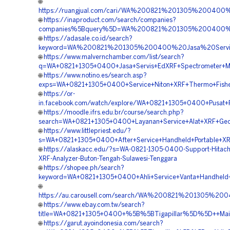
🌐
https://ruangjual.com/cari/WA%200821%201305%200400
🌐
https://inaproduct.com/search/companies?
companies%5Bquery%5D=WA%200821%201305%200400%2
🌐
https://adasale.co.id/search?
keyword=WA%200821%201305%200400%20Jasa%20Servi
🌐
https://www.malvernchamber.com/list/search?
q=WA+0821+1305+0400+Jasa+Servis+EdXRF+Spectrometer+Mu
🌐
https://www.notino.es/search.asp?
exps=WA+0821+1305+0400+Service+Niton+XRF+Thermo+Fishe
🌐
https://or-
in.facebook.com/watch/explore/WA+0821+1305+0400+Pusat+P
🌐
https://moodle.ifrs.edu.br/course/search.php?
search=WA+0821+1305+0400+Layanan+Service+Alat+XRF+Geol
🌐
https://www.littlepriest.edu/?
s=WA+0821+1305+0400+After+Service+Handheld+Portable+XRF
🌐
https://alaskacc.edu/?s=WA-0821-1305-0400-Support-Hitach
XRF-Analyzer-Buton-Tengah-Sulawesi-Tenggara
🌐
https://shopee.ph/search?
keyword=WA+0821+1305+0400+Ahli+Service+Vanta+Handheld+
🌐
https://au.carousell.com/search/WA%200821%201305%
🌐
https://www.ebay.com.tw/search?
title=WA+0821+1305+0400+%5B%5BTigapillar%5D%5D++Mainte
🌐
https://garut.ayoindonesia.com/search?