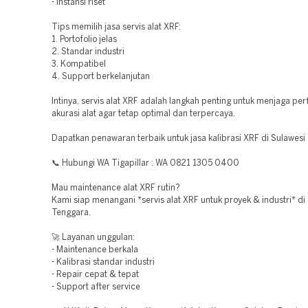
- Instansi riset
Tips memilih jasa servis alat XRF:
1. Portofolio jelas
2. Standar industri
3. Kompatibel
4. Support berkelanjutan
Intinya, servis alat XRF adalah langkah penting untuk menjaga pe
akurasi alat agar tetap optimal dan terpercaya.
Dapatkan penawaran terbaik untuk jasa kalibrasi XRF di Sulawesi
📞 Hubungi WA Tigapillar : WA 0821 1305 0400
Mau maintenance alat XRF rutin?
Kami siap menangani *servis alat XRF untuk proyek & industri* di
Tenggara.
🚀 Layanan unggulan:
- Maintenance berkala
- Kalibrasi standar industri
- Repair cepat & tepat
- Support after service