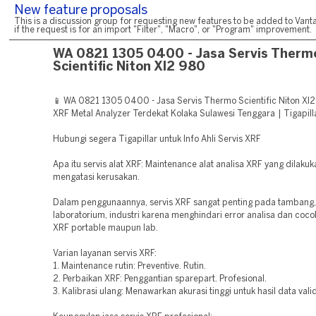
New feature proposals
This is a discussion group for requesting new features to be added to Vanta
if the request is for an import "Filter", "Macro", or "Program" improvement.
WA 0821 1305 0400 - Jasa Servis Therm
Scientific Niton Xl2 980
📱 WA 0821 1305 0400 - Jasa Servis Thermo Scientific Niton Xl
XRF Metal Analyzer Terdekat Kolaka Sulawesi Tenggara | Tigapill
Hubungi segera Tigapillar untuk Info Ahli Servis XRF
Apa itu servis alat XRF: Maintenance alat analisa XRF yang dilakuk
mengatasi kerusakan.
Dalam penggunaannya, servis XRF sangat penting pada tambang,
laboratorium, industri karena menghindari error analisa dan cocok
XRF portable maupun lab.
Varian layanan servis XRF:
1. Maintenance rutin: Preventive. Rutin.
2. Perbaikan XRF: Penggantian sparepart. Profesional.
3. Kalibrasi ulang: Menawarkan akurasi tinggi untuk hasil data vali