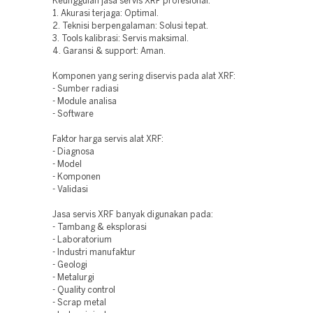
Keunggulan jasa servis XRF profesional:
1. Akurasi terjaga: Optimal.
2. Teknisi berpengalaman: Solusi tepat.
3. Tools kalibrasi: Servis maksimal.
4. Garansi & support: Aman.
Komponen yang sering diservis pada alat XRF:
- Sumber radiasi
- Module analisa
- Software
Faktor harga servis alat XRF:
- Diagnosa
- Model
- Komponen
- Validasi
Jasa servis XRF banyak digunakan pada:
- Tambang & eksplorasi
- Laboratorium
- Industri manufaktur
- Geologi
- Metalurgi
- Quality control
- Scrap metal