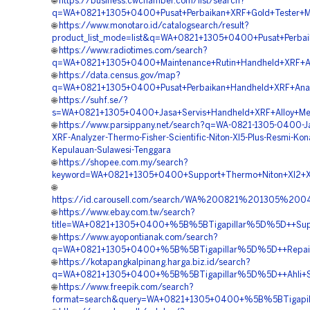
🌐
https://business.cwchamber.com/list/search?
q=WA+0821+1305+0400+Pusat+Perbaikan+XRF+Gold+Tester+Ma
🌐
https://www.monotaro.id/catalogsearch/result?
product_list_mode=list&q=WA+0821+1305+0400+Pusat+Perba
🌐
https://www.radiotimes.com/search?
q=WA+0821+1305+0400+Maintenance+Rutin+Handheld+XRF+An
🌐
https://data.census.gov/map?
q=WA+0821+1305+0400+Pusat+Perbaikan+Handheld+XRF+Anal
🌐
https://suhf.se/?
s=WA+0821+1305+0400+Jasa+Servis+Handheld+XRF+Alloy+Meta
🌐
https://www.parsippany.net/search?q=WA-0821-1305-0400-Jas
XRF-Analyzer-Thermo-Fisher-Scientific-Niton-Xl5-Plus-Resmi-Ko
Kepulauan-Sulawesi-Tenggara
🌐
https://shopee.com.my/search?
keyword=WA+0821+1305+0400+Support+Thermo+Niton+Xl2+XRF
🌐
https://id.carousell.com/search/WA%200821%201305%2
🌐
https://www.ebay.com.tw/search?
title=WA+0821+1305+0400+%5B%5BTigapillar%5D%5D++Suppo
🌐
https://www.ayopontianak.com/search?
q=WA+0821+1305+0400+%5B%5BTigapillar%5D%5D++Repair+
🌐
https://kotapangkalpinang.harga.biz.id/search?
q=WA+0821+1305+0400+%5B%5BTigapillar%5D%5D++Ahli+Serv
🌐
https://www.freepik.com/search?
format=search&query=WA+0821+1305+0400+%5B%5BTigapill