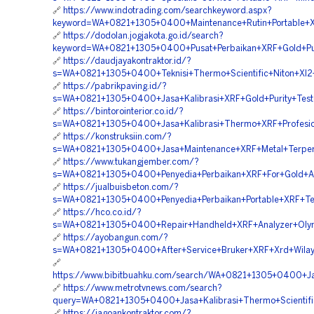
🔗
https://www.indotrading.com/searchkeyword.aspx?
keyword=WA+0821+1305+0400+Maintenance+Rutin+Portable+X
🔗
https://dodolan.jogjakota.go.id/search?
keyword=WA+0821+1305+0400+Pusat+Perbaikan+XRF+Gold+Puri
🔗
https://daudjayakontraktor.id/?
s=WA+0821+1305+0400+Teknisi+Thermo+Scientific+Niton+Xl
🔗
https://pabrikpaving.id/?
s=WA+0821+1305+0400+Jasa+Kalibrasi+XRF+Gold+Purity+Test
🔗
https://bintorointerior.co.id/?
s=WA+0821+1305+0400+Jasa+Kalibrasi+Thermo+XRF+Profesion
🔗
https://konstruksiin.com/?
s=WA+0821+1305+0400+Jasa+Maintenance+XRF+Metal+Terper
🔗
https://www.tukangjember.com/?
s=WA+0821+1305+0400+Penyedia+Perbaikan+XRF+For+Gold+Ak
🔗
https://jualbuisbeton.com/?
s=WA+0821+1305+0400+Penyedia+Perbaikan+Portable+XRF+Te
🔗
https://hco.co.id/?
s=WA+0821+1305+0400+Repair+Handheld+XRF+Analyzer+Olymp
🔗
https://ayobangun.com/?
s=WA+0821+1305+0400+After+Service+Bruker+XRF+Xrd+Wila
🔗
https://www.bibitbuahku.com/search/WA+0821+1305+0400+Ja
🔗
https://www.metrotvnews.com/search?
query=WA+0821+1305+0400+Jasa+Kalibrasi+Thermo+Scientifi
🔗
https://jagoankontraktor.com/?