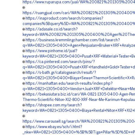
https://www.ruparupa.com/jual/WA%200821%201305%20
🌐
https://ruangjual.com/cari/WA%200821%201305%20040
🌐
https://inaproduct.com/search/companies?
companies%5Bquery%5D=WA%200821%201305%200400%20
🌐
https://adasale.co.id/search?
keyword=WA%200821%201305%200400%20Agen%20Therm
🌐
https://business.kremmlingchamber.com/list/search?
q=WA+0821+1305+0400+Agen+Penjualan+Bruker+XRF+Analyzer
🌐
https://www.pinhome.id/jual?
keyword=WA+0821+1305+0400+Pusat+XRF+Material+Tester+Ber
🌐
https://ca.pinterest.com/search/pins/?
q=WA+0821+1305+0400+Pusat+XRF+Handheld+Gold+Tester+di
🌐
https://s-bath.gr/catalogsearch/result/?
q=WA+0821+1305+0400+Biaya+Sewa+Thermo+Scientific+X+Ra
🌐
https://manhattan.edu/search-results/index.php?
q=WA+0821+1305+0400+Vendor+Jual+XRF+Detektor+Near+Me
🌐
https://bekasiutara.biz.id/cari/WA-0821-1305-0400-Agen-Pen
Thermo-Scientific-Niton-Xl2-800-XRF-Near-Me-Karimun-Kepulau
🌐
https://shopee.com.my/search?
keyword=WA+0821+1305+0400+Biaya+Rental+Niton+XRF+Xl2+Pr
🌐
https://www.carousell.sg/search/WA%200821%201305
🌐
https://www.ebay.es/sch/i.html?
_nkw=WA+0821+1305+0400+%5B%5BTiga+Pillar%5D%5D++Penju