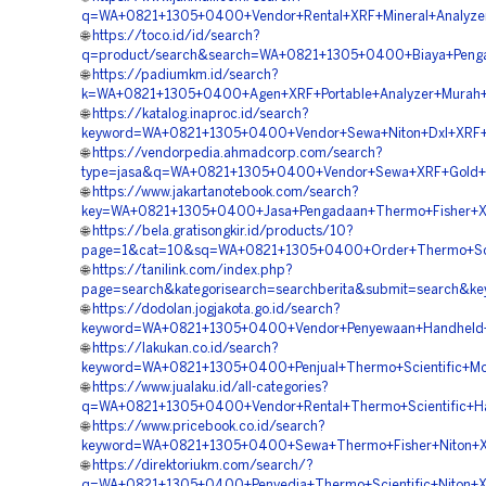
q=WA+0821+1305+0400+Vendor+Rental+XRF+Mineral+Analyzer
🌐
https://toco.id/id/search?
q=product/search&search=WA+0821+1305+0400+Biaya+Pengada
🌐
https://padiumkm.id/search?
k=WA+0821+1305+0400+Agen+XRF+Portable+Analyzer+Murah+T
🌐
https://katalog.inaproc.id/search?
keyword=WA+0821+1305+0400+Vendor+Sewa+Niton+Dxl+XRF+Gol
🌐
https://vendorpedia.ahmadcorp.com/search?
type=jasa&q=WA+0821+1305+0400+Vendor+Sewa+XRF+Gold+Ana
🌐
https://www.jakartanotebook.com/search?
key=WA+0821+1305+0400+Jasa+Pengadaan+Thermo+Fisher+XR
🌐
https://bela.gratisongkir.id/products/10?
page=1&cat=10&sq=WA+0821+1305+0400+Order+Thermo+Scien
🌐
https://tanilink.com/index.php?
page=search&kategorisearch=searchberita&submit=search&k
🌐
https://dodolan.jogjakota.go.id/search?
keyword=WA+0821+1305+0400+Vendor+Penyewaan+Handheld+XR
🌐
https://lakukan.co.id/search?
keyword=WA+0821+1305+0400+Penjual+Thermo+Scientific+Mob
🌐
https://www.jualaku.id/all-categories?
q=WA+0821+1305+0400+Vendor+Rental+Thermo+Scientific+Ha
🌐
https://www.pricebook.co.id/search?
keyword=WA+0821+1305+0400+Sewa+Thermo+Fisher+Niton+Xl2+
🌐
https://direktoriukm.com/search/?
q=WA+0821+1305+0400+Penyedia+Thermo+Scientific+Niton+XRF