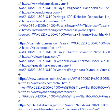
🔗
https://www.tukangjaktim.com/?
s=WA+0821+1305+0400+Biaya+Pengadaan+Handheld+XRF+Ana
🔗
https://cbsindonesia.com/?
s=WA+0821+1305+0400+Harga+XRF+Detektor+Berkualitas+Lin
🔗
https://solo.kilat.com/search?
q=WA+0821+1305+0400+Pusat+Sewa+XRF+Thickness+Tester+d
🔗
https://www.indotrading.com/searchkeyword.aspx?
keyword=WA+0821+1305+0400+Penjual+Thermo+Scientific+N
🔗
https://cannetindonesia.com/search/WA+0821+1305+0400+
🔗
https://klasindoplafon.id/?
s=WA+0821+1305+0400+Sewa+Thermo+Scientific+Niton+Xl2+Pl
🔗
https://blowerkipas.com/?
s=WA+0821+1305+0400+Vendor+Sewa+Thermo+Fisher+XRF+Gol
🔗
https://pusatinteriormedan.com/?
s=WA+0821+1305+0400+Vendor+Pengadaan+Olympus+Vanta+X
🌐
https://www.carousell.com.hk/search/WA%200821%20
🌐
https://www.ebay.com/sch/i.html?
_nkw=WA+0821+1305+0400+%5B%5BTiga+Pillar%5D%5D++Vend
🌐
https://www.ayobandung.com/search?
q=WA+0821+1305+0400+%5B%5BTiga+Pillar%5D%5D++Pusat+Se
🌐
https://pulautaliabu.harga.biz.id/search/label/WA+0821+
🌐
https://www.istockphoto.com/id/search/2/image-film?