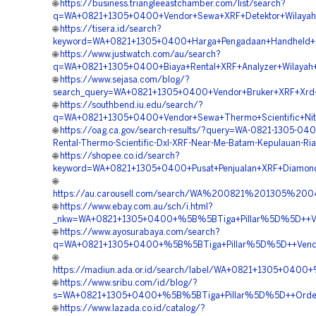
🌐
https://business.triangleeastchamber.com/list/search?
q=WA+0821+1305+0400+Vendor+Sewa+XRF+Detektor+Wilayah
🌐
https://tisera.id/search?
keyword=WA+0821+1305+0400+Harga+Pengadaan+Handheld+XRF
🌐
https://www.justwatch.com/au/search?
q=WA+0821+1305+0400+Biaya+Rental+XRF+Analyzer+Wilayah
🌐
https://www.sejasa.com/blog/?
search_query=WA+0821+1305+0400+Vendor+Bruker+XRF+Xrd+
🌐
https://southbend.iu.edu/search/?
q=WA+0821+1305+0400+Vendor+Sewa+Thermo+Scientific+Nito
🌐
https://oag.ca.gov/search-results/?query=WA-0821-1305-040
Rental-Thermo-Scientific-Dxl-XRF-Near-Me-Batam-Kepulauan-Ri
🌐
https://shopee.co.id/search?
keyword=WA+0821+1305+0400+Pusat+Penjualan+XRF+Diamond
🌐
https://au.carousell.com/search/WA%200821%201305%
🌐
https://www.ebay.com.au/sch/i.html?
_nkw=WA+0821+1305+0400+%5B%5BTiga+Pillar%5D%5D++Vend
🌐
https://www.ayosurabaya.com/search?
q=WA+0821+1305+0400+%5B%5BTiga+Pillar%5D%5D++Vendor+X
🌐
https://madiun.ada.or.id/search/label/WA+0821+1305+0400+
🌐
https://www.sribu.com/id/blog/?
s=WA+0821+1305+0400+%5B%5BTiga+Pillar%5D%5D++Order+V
🌐
https://www.lazada.co.id/catalog/?