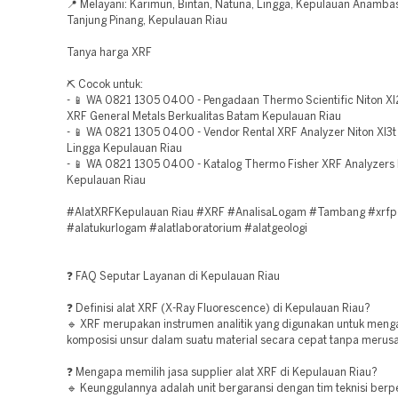
📍 Melayani: Karimun, Bintan, Natuna, Lingga, Kepulauan Anamba
Tanjung Pinang, Kepulauan Riau
Tanya harga XRF
⛏️ Cocok untuk:
- 📱 WA 0821 1305 0400 - Pengadaan Thermo Scientific Niton X
XRF General Metals Berkualitas Batam Kepulauan Riau
- 📱 WA 0821 1305 0400 - Vendor Rental XRF Analyzer Niton Xl3
Lingga Kepulauan Riau
- 📱 WA 0821 1305 0400 - Katalog Thermo Fisher XRF Analyzers
Kepulauan Riau
#AlatXRFKepulauan Riau #XRF #AnalisaLogam #Tambang #xrfpo
#alatukurlogam #alatlaboratorium #alatgeologi
❓ FAQ Seputar Layanan di Kepulauan Riau
❓ Definisi alat XRF (X-Ray Fluorescence) di Kepulauan Riau?
🔹 XRF merupakan instrumen analitik yang digunakan untuk menga
komposisi unsur dalam suatu material secara cepat tanpa merus
❓ Mengapa memilih jasa supplier alat XRF di Kepulauan Riau?
🔹 Keunggulannya adalah unit bergaransi dengan tim teknisi ber