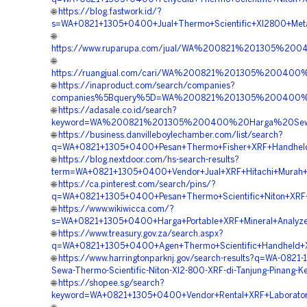
🌐
https://blog.fastwork.id/?
s=WA+0821+1305+0400+Jual+Thermo+Scientific+Xl2800+Metal
🌐
https://www.ruparupa.com/jual/WA%200821%201305%20
🌐
https://ruangjual.com/cari/WA%200821%201305%20040
🌐
https://inaproduct.com/search/companies?
companies%5Bquery%5D=WA%200821%201305%200400%20B
🌐
https://adasale.co.id/search?
keyword=WA%200821%201305%200400%20Harga%20Sewa
🌐
https://business.danvilleboylechamber.com/list/search?
q=WA+0821+1305+0400+Pesan+Thermo+Fisher+XRF+Handheld+
🌐
https://blog.nextdoor.com/hs-search-results?
term=WA+0821+1305+0400+Vendor+Jual+XRF+Hitachi+Murah+T
🌐
https://ca.pinterest.com/search/pins/?
q=WA+0821+1305+0400+Pesan+Thermo+Scientific+Niton+XRF+M
🌐
https://www.wikiwicca.com/?
s=WA+0821+1305+0400+Harga+Portable+XRF+Mineral+Analyze
🌐
https://www.treasury.gov.za/search.aspx?
q=WA+0821+1305+0400+Agen+Thermo+Scientific+Handheld+XR
🌐
https://www.harringtonparknj.gov/search-results?q=WA-0821
Sewa-Thermo-Scientific-Niton-Xl2-800-XRF-di-Tanjung-Pinang-K
🌐
https://shopee.sg/search?
keyword=WA+0821+1305+0400+Vendor+Rental+XRF+Laboratori