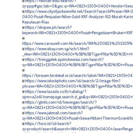
🌐
https://felician.edu/search/?
q=ppp#gsc.tab=0&gsc.q=WA+0821+1305+0400+Vendor+Sewa+
🌐
https://www.cityofjacksonville.net/Search?searchPhrase=WA-
0400-Pusat-Penjualan-Niton-Gold-XRF-Analyzer-Xl2-Murah-Kari
Kepulauan-Riau
🌐
https://shopee.ph/search?
keyword=WA+0821+1305+0400+Pusat+Pengadaan+Bruker+XRF+
🌐
https://www.carousell.com.hk/search/WA%200821%201
🌐
https://www.ebay.com.sg/sch/i.html?
_nkw=WA+0821+1305+0400+%5B%5BTiga+Pillar%5D%5D++Harga
🌐
https://trenggalek.ayoindonesia.com/search?
q=WA+0821+1305+0400+%5B%5BTiga+Pillar%5D%5D++Pusat+
🌐
https://bireuen.terdekat.or.id/search/label/WA+0821+130
🌐
https://www.istockphoto.com/id/search/2/image-film?
phrase=WA+0821+1305+0400+%5B%5BTiga+Pillar%5D%5D++Pus
🌐
https://www.lazada.co.th/catalog/?
spm=a2o4l.homepage.search.d_go&q=WA+0821+1305+0400+%
🌐
https://glints.com/id/lowongan/search/?
q=WA+0821+1305+0400+%5B%5BTiga+Pillar%5D%5D++Pusat+Pe
🌐
https://www.jakmall.com/search?
q=WA+0821+1305+0400+Pusat+Sewa+Niton+Thermo+Scientific
🌐
https://toco.id/id/search?
q=product/search&search=WA+0821+1305+0400+Jasa+Pengad