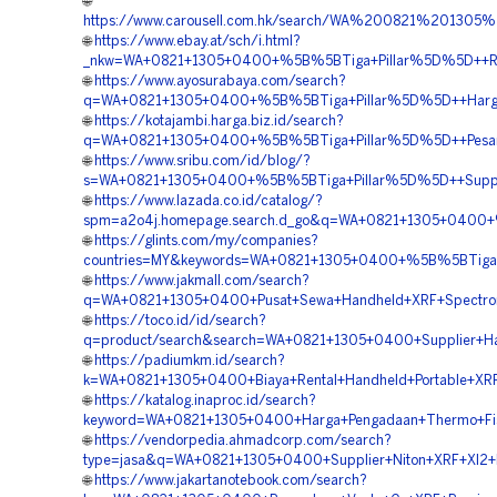
🌐
https://www.carousell.com.hk/search/WA%200821%2013
🌐
https://www.ebay.at/sch/i.html?
_nkw=WA+0821+1305+0400+%5B%5BTiga+Pillar%5D%5D++Rent
🌐
https://www.ayosurabaya.com/search?
q=WA+0821+1305+0400+%5B%5BTiga+Pillar%5D%5D++Harga+
🌐
https://kotajambi.harga.biz.id/search?
q=WA+0821+1305+0400+%5B%5BTiga+Pillar%5D%5D++Pesan+XR
🌐
https://www.sribu.com/id/blog/?
s=WA+0821+1305+0400+%5B%5BTiga+Pillar%5D%5D++Supplie
🌐
https://www.lazada.co.id/catalog/?
spm=a2o4j.homepage.search.d_go&q=WA+0821+1305+0400+%5
🌐
https://glints.com/my/companies?
countries=MY&keywords=WA+0821+1305+0400+%5B%5BTiga+P
🌐
https://www.jakmall.com/search?
q=WA+0821+1305+0400+Pusat+Sewa+Handheld+XRF+Spectrom
🌐
https://toco.id/id/search?
q=product/search&search=WA+0821+1305+0400+Supplier+Ha
🌐
https://padiumkm.id/search?
k=WA+0821+1305+0400+Biaya+Rental+Handheld+Portable+XR
🌐
https://katalog.inaproc.id/search?
keyword=WA+0821+1305+0400+Harga+Pengadaan+Thermo+Fis
🌐
https://vendorpedia.ahmadcorp.com/search?
type=jasa&q=WA+0821+1305+0400+Supplier+Niton+XRF+Xl2+Pr
🌐
https://www.jakartanotebook.com/search?