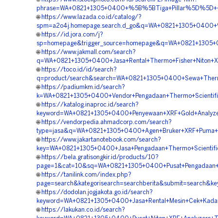
phrase=WA+0821+1305+0400+%5B%5BTiga+Pillar%5D%5D++Ven
🌐
https://www.lazada.co.id/catalog/?
spm=a2o4j.homepage.search.d_go&q=WA+0821+1305+0400+%
🌐
https://id.jora.com/j?
sp=homepage&trigger_source=homepage&q=WA+0821+1305+0
🌐
https://www.jakmall.com/search?
q=WA+0821+1305+0400+Jasa+Rental+Thermo+Fisher+Niton+Xl
🌐
https://toco.id/id/search?
q=product/search&search=WA+0821+1305+0400+Sewa+Thermo+
🌐
https://padiumkm.id/search?
k=WA+0821+1305+0400+Vendor+Pengadaan+Thermo+Scientifi
🌐
https://katalog.inaproc.id/search?
keyword=WA+0821+1305+0400+Penyewaan+XRF+Gold+Analyzer
🌐
https://vendorpedia.ahmadcorp.com/search?
type=jasa&q=WA+0821+1305+0400+Agen+Bruker+XRF+Puma+N
🌐
https://www.jakartanotebook.com/search?
key=WA+0821+1305+0400+Jasa+Pengadaan+Thermo+Scientific
🌐
https://bela.gratisongkir.id/products/10?
page=1&cat=10&sq=WA+0821+1305+0400+Pusat+Pengadaan+XR
🌐
https://tanilink.com/index.php?
page=search&kategorisearch=searchberita&submit=search&
🌐
https://dodolan.jogjakota.go.id/search?
keyword=WA+0821+1305+0400+Jasa+Rental+Mesin+Cek+Kadar
🌐
https://lakukan.co.id/search?