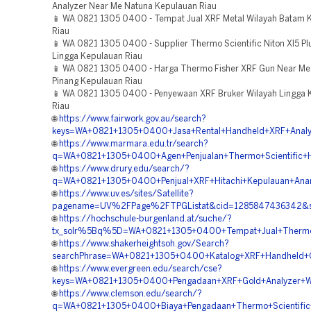
Analyzer Near Me Natuna Kepulauan Riau
📱 WA 0821 1305 0400 - Tempat Jual XRF Metal Wilayah Batam 
Riau
📱 WA 0821 1305 0400 - Supplier Thermo Scientific Niton Xl5 Pl
Lingga Kepulauan Riau
📱 WA 0821 1305 0400 - Harga Thermo Fisher XRF Gun Near Me
Pinang Kepulauan Riau
📱 WA 0821 1305 0400 - Penyewaan XRF Bruker Wilayah Lingga 
Riau
🌐
https://www.fairwork.gov.au/search?
keys=WA+0821+1305+0400+Jasa+Rental+Handheld+XRF+Analyz
🌐
https://www.marmara.edu.tr/search?
q=WA+0821+1305+0400+Agen+Penjualan+Thermo+Scientific+H
🌐
https://www.drury.edu/search/?
q=WA+0821+1305+0400+Penjual+XRF+Hitachi+Kepulauan+Ana
🌐
https://www.uv.es/sites/Satellite?
pagename=UV%2FPage%2FTPGListat&cid=1285847436342&si
🌐
https://hochschule-burgenland.at/suche/?
tx_solr%5Bq%5D=WA+0821+1305+0400+Tempat+Jual+Thermo+Sc
🌐
https://www.shakerheightsoh.gov/Search?
searchPhrase=WA+0821+1305+0400+Katalog+XRF+Handheld+O
🌐
https://www.evergreen.edu/search/cse?
keys=WA+0821+1305+0400+Pengadaan+XRF+Gold+Analyzer+Wi
🌐
https://www.clemson.edu/search/?
q=WA+0821+1305+0400+Biaya+Pengadaan+Thermo+Scientific