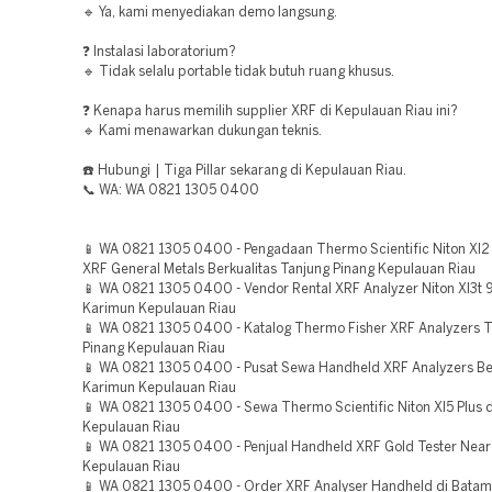
🔹 Ya, kami menyediakan demo langsung.
❓ Instalasi laboratorium?
🔹 Tidak selalu portable tidak butuh ruang khusus.
❓ Kenapa harus memilih supplier XRF di Kepulauan Riau ini?
🔹 Kami menawarkan dukungan teknis.
☎️ Hubungi | Tiga Pillar sekarang di Kepulauan Riau.
📞 WA: WA 0821 1305 0400
📱 WA 0821 1305 0400 - Pengadaan Thermo Scientific Niton Xl
XRF General Metals Berkualitas Tanjung Pinang Kepulauan Riau
📱 WA 0821 1305 0400 - Vendor Rental XRF Analyzer Niton Xl3t
Karimun Kepulauan Riau
📱 WA 0821 1305 0400 - Katalog Thermo Fisher XRF Analyzers T
Pinang Kepulauan Riau
📱 WA 0821 1305 0400 - Pusat Sewa Handheld XRF Analyzers Ber
Karimun Kepulauan Riau
📱 WA 0821 1305 0400 - Sewa Thermo Scientific Niton Xl5 Plus d
Kepulauan Riau
📱 WA 0821 1305 0400 - Penjual Handheld XRF Gold Tester Nea
Kepulauan Riau
📱 WA 0821 1305 0400 - Order XRF Analyser Handheld di Bata