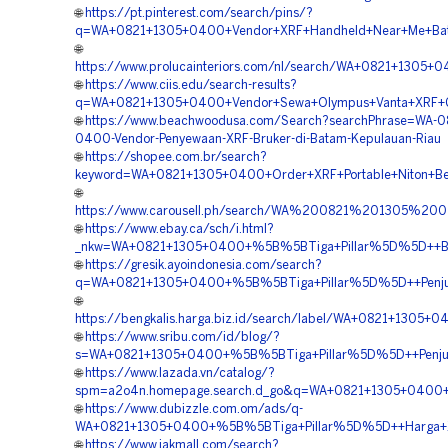
🌐
https://pt.pinterest.com/search/pins/?
q=WA+0821+1305+0400+Vendor+XRF+Handheld+Near+Me+Bat
🌐
https://www.prolucainteriors.com/nl/search/WA+0821+1305+
🌐
https://www.ciis.edu/search-results?
q=WA+0821+1305+0400+Vendor+Sewa+Olympus+Vanta+XRF+G
🌐
https://www.beachwoodusa.com/Search?searchPhrase=WA-0
0400-Vendor-Penyewaan-XRF-Bruker-di-Batam-Kepulauan-Riau
🌐
https://shopee.com.br/search?
keyword=WA+0821+1305+0400+Order+XRF+Portable+Niton+Ber
🌐
https://www.carousell.ph/search/WA%200821%201305%
🌐
https://www.ebay.ca/sch/i.html?
_nkw=WA+0821+1305+0400+%5B%5BTiga+Pillar%5D%5D++Biay
🌐
https://gresik.ayoindonesia.com/search?
q=WA+0821+1305+0400+%5B%5BTiga+Pillar%5D%5D++Penjual+
🌐
https://bengkalis.harga.biz.id/search/label/WA+0821+130
🌐
https://www.sribu.com/id/blog/?
s=WA+0821+1305+0400+%5B%5BTiga+Pillar%5D%5D++Penjual+T
🌐
https://www.lazada.vn/catalog/?
spm=a2o4n.homepage.search.d_go&q=WA+0821+1305+0400+%5
🌐
https://www.dubizzle.com.om/ads/q-
WA+0821+1305+0400+%5B%5BTiga+Pillar%5D%5D++Harga+XRF
🌐
https://www.jakmall.com/search?