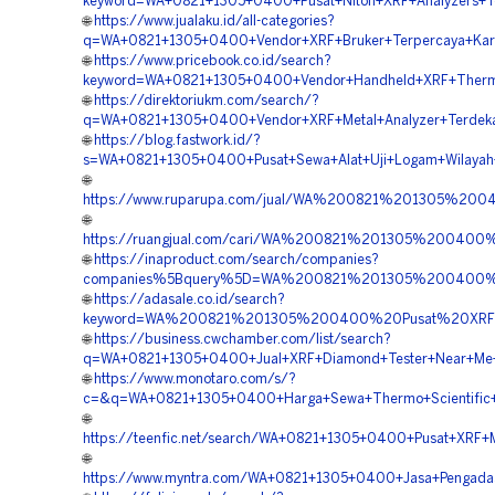
keyword=WA+0821+1305+0400+Pusat+Niton+XRF+Analyzers+Te
🌐
https://www.jualaku.id/all-categories?
q=WA+0821+1305+0400+Vendor+XRF+Bruker+Terpercaya+Kar
🌐
https://www.pricebook.co.id/search?
keyword=WA+0821+1305+0400+Vendor+Handheld+XRF+Thermo
🌐
https://direktoriukm.com/search/?
q=WA+0821+1305+0400+Vendor+XRF+Metal+Analyzer+Terdeka
🌐
https://blog.fastwork.id/?
s=WA+0821+1305+0400+Pusat+Sewa+Alat+Uji+Logam+Wilayah
🌐
https://www.ruparupa.com/jual/WA%200821%201305%2
🌐
https://ruangjual.com/cari/WA%200821%201305%20040
🌐
https://inaproduct.com/search/companies?
companies%5Bquery%5D=WA%200821%201305%200400%2
🌐
https://adasale.co.id/search?
keyword=WA%200821%201305%200400%20Pusat%20XRF%
🌐
https://business.cwchamber.com/list/search?
q=WA+0821+1305+0400+Jual+XRF+Diamond+Tester+Near+Me+
🌐
https://www.monotaro.com/s/?
c=&q=WA+0821+1305+0400+Harga+Sewa+Thermo+Scientific+X
🌐
https://teenfic.net/search/WA+0821+1305+0400+Pusat+XRF+M
🌐
https://www.myntra.com/WA+0821+1305+0400+Jasa+Pengadaa