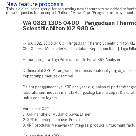
New feature proposals
This is a discussion group for requesting new features to be added to Vanta
if the request is for an import "Filter", "Macro", or "Program" improvement.
WA 0821 1305 0400 - Pengadaan Therm
Scientific Niton Xl2 980 G
📣 WA 0821 1305 0400 - Pengadaan Thermo Scientific Niton Xl
XRF General Metals Berkualitas Batam Kepulauan Riau | Tiga Pilla
Hubungi segera Tiga Pillar untuk Info Pusat XRF Analyzer
Definisi alat XRF: Perangkat uji komposisi material yang digunakan 
cepat tanpa merusak sampel.
Dalam penggunaannya, XRF analyzer digunakan di pertambangan
laboratorium, industri manufaktur, geologi karena cepat & akurat
untuk analisa logam.
Varian alat XRF:
1. XRF handheld: Mudah dibawa. Efisien.
2. XRF benchtop: Lab use. Presisi.
3. XRF produksi: Menawarkan integrasi produksi untuk manufactu