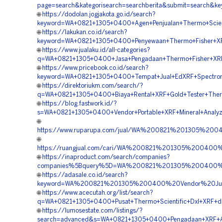
page=search&kategorisearch=searchberita&submit=search&
🌐
https://dodolan.jogjakota.go.id/search?
keyword=WA+0821+1305+0400+Agen+Penjualan+Thermo+Scient
🌐
https://lakukan.co.id/search?
keyword=WA+0821+1305+0400+Penyewaan+Thermo+Fisher+XR
🌐
https://www.jualaku.id/all-categories?
q=WA+0821+1305+0400+Jasa+Pengadaan+Thermo+Fisher+XRF
🌐
https://www.pricebook.co.id/search?
keyword=WA+0821+1305+0400+Tempat+Jual+EdXRF+Spectrom
🌐
https://direktoriukm.com/search/?
q=WA+0821+1305+0400+Biaya+Rental+XRF+Gold+Tester+The
🌐
https://blog.fastwork.id/?
s=WA+0821+1305+0400+Vendor+Portable+XRF+Mineral+Analyz
🌐
https://www.ruparupa.com/jual/WA%200821%201305%2
🌐
https://ruangjual.com/cari/WA%200821%201305%20040
🌐
https://inaproduct.com/search/companies?
companies%5Bquery%5D=WA%200821%201305%200400%20
🌐
https://adasale.co.id/search?
keyword=WA%200821%201305%200400%20Vendor%20Jua
🌐
https://www.acecutah.org/list/search?
q=WA+0821+1305+0400+Pusat+Thermo+Scientific+Dxl+XRF+d
🌐
https://lumosestate.com/listings/?
search=advanced&s=WA+0821+1305+0400+Pengadaan+XRF+An