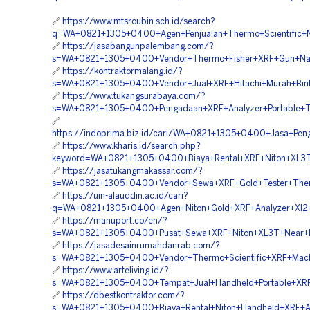
🔗
https://www.mtsroubin.sch.id/search?
q=WA+0821+1305+0400+Agen+Penjualan+Thermo+Scientific+Ni
🔗
https://jasabangunpalembang.com/?
s=WA+0821+1305+0400+Vendor+Thermo+Fisher+XRF+Gun+Nat
🔗
https://kontraktormalang.id/?
s=WA+0821+1305+0400+Vendor+Jual+XRF+Hitachi+Murah+Bint
🔗
https://www.tukangsurabaya.com/?
s=WA+0821+1305+0400+Pengadaan+XRF+Analyzer+Portable+Te
🔗
https://indoprima.biz.id/cari/WA+0821+1305+0400+Jasa+Pe
🔗
https://www.kharis.id/search.php?
keyword=WA+0821+1305+0400+Biaya+Rental+XRF+Niton+XL3T
🔗
https://jasatukangmakassar.com/?
s=WA+0821+1305+0400+Vendor+Sewa+XRF+Gold+Tester+The
🔗
https://uin-alauddin.ac.id/cari?
q=WA+0821+1305+0400+Agen+Niton+Gold+XRF+Analyzer+Xl2+B
🔗
https://manuport.co/en/?
s=WA+0821+1305+0400+Pusat+Sewa+XRF+Niton+XL3T+Near+
🔗
https://jasadesainrumahdanrab.com/?
s=WA+0821+1305+0400+Vendor+Thermo+Scientific+XRF+Machi
🔗
https://www.arteliving.id/?
s=WA+0821+1305+0400+Tempat+Jual+Handheld+Portable+XRF
🔗
https://dbestkontraktor.com/?
s=WA+0821+1305+0400+Biaya+Rental+Niton+Handheld+XRF+An