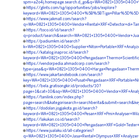
spm=a2o4j.homepage.search.d_go&q=WA+0821+1305+0400+%5
🌐
https://glints.com/sg/opportunities/jobs/explore?
keyword=WA+0821+1305+0400+%5B%5BTiga+Pillar%5D%5D++S
🌐
https://www.jakmall.com/search?
q=WA+0821+1305+0400+Vendor+Rental+XRF+Detector+di+Tanj
🌐
https://toco.id/id/search?
q=product/search&search=WA+0821+1305+0400+Vendor+Jual+
🌐
https://padiumkm.id/search?
k=WA+0821+1305+0400+Supplier+Niton+Portable+XRF+Analyz
🌐
https://katalog.inaproc.id/search?
keyword=WA+0821+1305+0400+Pengadaan+Thermo+Scientific
🌐
https://vendorpedia.ahmadcorp.com/search?
type=jasa&q=WA+0821+1305+0400+Harga+Pengadaan+Thermo+S
🌐
https://www.jakartanotebook.com/search?
key=WA+0821+1305+0400+Pusat+Pengadaan+XRF+Portable+Nit
🌐
https://bela.gratisongkir.id/products/10?
page=1&cat=10&sq=WA+0821+1305+0400+Vendor+XRF+Analyze
🌐
https://tanilink.com/index.php?
page=search&kategorisearch=searchberita&submit=search&k
🌐
https://dodolan.jogjakota.go.id/search?
keyword=WA+0821+1305+0400+Pesan+XRF+Pmi+Analyser+Wilay
🌐
https://lakukan.co.id/search?
keyword=WA+0821+1305+0400+Pengadaan+XRF+Gold+Tester+T
🌐
https://www.jualaku.id/all-categories?
q=WA+0821+1305+0400+Jasa+Rental+Olympus+XRF+Analyzer+d