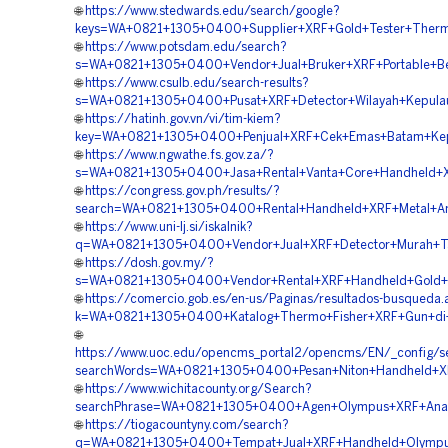
🌐
https://www.stedwards.edu/search/google?
keys=WA+0821+1305+0400+Supplier+XRF+Gold+Tester+Therm
🌐
https://www.potsdam.edu/search?
s=WA+0821+1305+0400+Vendor+Jual+Bruker+XRF+Portable+Ber
🌐
https://www.csulb.edu/search-results?
s=WA+0821+1305+0400+Pusat+XRF+Detector+Wilayah+Kepula
🌐
https://hatinh.gov.vn/vi/tim-kiem?
key=WA+0821+1305+0400+Penjual+XRF+Cek+Emas+Batam+Kep
🌐
https://www.ngwathe.fs.gov.za/?
s=WA+0821+1305+0400+Jasa+Rental+Vanta+Core+Handheld+XR
🌐
https://congress.gov.ph/results/?
search=WA+0821+1305+0400+Rental+Handheld+XRF+Metal+An
🌐
https://www.uni-lj.si/iskalnik?
q=WA+0821+1305+0400+Vendor+Jual+XRF+Detector+Murah+Ta
🌐
https://dosh.gov.my/?
s=WA+0821+1305+0400+Vendor+Rental+XRF+Handheld+Gold+T
🌐
https://comercio.gob.es/en-us/Paginas/resultados-busqueda.
k=WA+0821+1305+0400+Katalog+Thermo+Fisher+XRF+Gun+di+
🌐
https://www.uoc.edu/opencms_portal2/opencms/EN/_config/se
searchWords=WA+0821+1305+0400+Pesan+Niton+Handheld+XR
🌐
https://www.wichitacounty.org/Search?
searchPhrase=WA+0821+1305+0400+Agen+Olympus+XRF+Anal
🌐
https://tiogacountyny.com/search?
q=WA+0821+1305+0400+Tempat+Jual+XRF+Handheld+Olympus