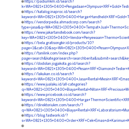
🌐
https://padiumkm.id/search?
k=WA+0821+1305+0400+Pengadaan+Olympus+XRF+Gold+Teste
🌐
https://katalog.inaproc.id/search?
keyword=WA+0821+1305+0400+Harga+Handheld+XRF+Gold+Te
🌐
https://vendorpedia.ahmadcorp.com/search?
type=jasa&q=WA+0821+1305+0400+Tempat+Jual+Thermo+Scien
🌐
https://www.jakartanotebook.com/search?
key=WA+0821+1305+0400+Vendor+Penyewaan+Thermo+Scientif
🌐
https://bela.gratisongkir.id/products/10?
page=1&cat=10&sq=WA+0821+1305+0400+Pesan+Olympus+XRF
🌐
https://tanilink.com/index.php?
page=search&kategorisearch=searchberita&submit=search&k
🌐
https://dodolan.jogjakota.go.id/search?
keyword=WA+0821+1305+0400+Pesan+XRF+Diamond+Tester+K
🌐
https://lakukan.co.id/search?
keyword=WA+0821+1305+0400+Jasa+Rental+Mesin+XRF+Emas+
🌐
https://www.jualaku.id/all-categories?
q=WA+0821+1305+0400+Biaya+Rental+Niton+XRF+Precious+Me
🌐
https://www.pricebook.co.id/search?
keyword=WA+0821+1305+0400+Harga+Thermo+Scientific+XRF
🌐
https://direktoriukm.com/search/?
q=WA+0821+1305+0400+Biaya+Rental+XRF+Laboratorium+Mur
🌐
https://blog.fastwork.id/?
s=WA+0821+1305+0400+Order+XRF+Cek+Emas+di+Karimun+K
🌐