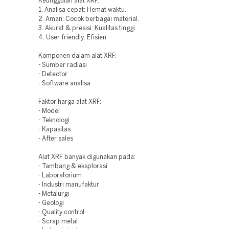
Keunggulan alat XRF:
1. Analisa cepat: Hemat waktu.
2. Aman: Cocok berbagai material.
3. Akurat & presisi: Kualitas tinggi.
4. User friendly: Efisien.
Komponen dalam alat XRF:
- Sumber radiasi
- Detector
- Software analisa
Faktor harga alat XRF:
- Model
- Teknologi
- Kapasitas
- After sales
Alat XRF banyak digunakan pada:
- Tambang & eksplorasi
- Laboratorium
- Industri manufaktur
- Metalurgi
- Geologi
- Quality control
- Scrap metal