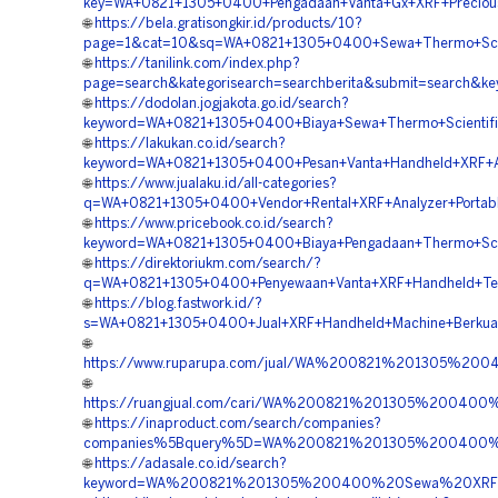
key=WA+0821+1305+0400+Pengadaan+Vanta+Gx+XRF+Precious+
🌐
https://bela.gratisongkir.id/products/10?
page=1&cat=10&sq=WA+0821+1305+0400+Sewa+Thermo+Scien
🌐
https://tanilink.com/index.php?
page=search&kategorisearch=searchberita&submit=search&
🌐
https://dodolan.jogjakota.go.id/search?
keyword=WA+0821+1305+0400+Biaya+Sewa+Thermo+Scientific
🌐
https://lakukan.co.id/search?
keyword=WA+0821+1305+0400+Pesan+Vanta+Handheld+XRF+An
🌐
https://www.jualaku.id/all-categories?
q=WA+0821+1305+0400+Vendor+Rental+XRF+Analyzer+Portabl
🌐
https://www.pricebook.co.id/search?
keyword=WA+0821+1305+0400+Biaya+Pengadaan+Thermo+Scien
🌐
https://direktoriukm.com/search/?
q=WA+0821+1305+0400+Penyewaan+Vanta+XRF+Handheld+Ter
🌐
https://blog.fastwork.id/?
s=WA+0821+1305+0400+Jual+XRF+Handheld+Machine+Berkual
🌐
https://www.ruparupa.com/jual/WA%200821%201305%2
🌐
https://ruangjual.com/cari/WA%200821%201305%2004
🌐
https://inaproduct.com/search/companies?
companies%5Bquery%5D=WA%200821%201305%200400%2
🌐
https://adasale.co.id/search?
keyword=WA%200821%201305%200400%20Sewa%20XRF%