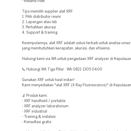
- Instansi riset
Tips memilih supplier alat XRF:
1. Pilih distributor resmi
2. Lapangan atau lab
3. Perhatikan akurasi
4. Support & training
Kesimpulannya, alat XRF adalah solusi terbaik untuk analisa unsur
yang membutuhkan kecepatan, akurasi, dan efisiensi.
Hubungi kami via WA untuk pengadaan XRF analyzer di Kepulauan
📞 Hubungi WA Tiga Pillar : WA 0821 1305 0400
Gunakan XRF untuk hasil instan!
Kami menyediakan *alat XRF (X-Ray Fluorescence)* di Kepulauan
🔬 Produk kami:
- XRF handheld / portable
- XRF analyzer laboratorium
- XRF industrial
- Training & instalasi
- Konsultasi gratis