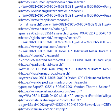
🌐
https://kebumen.ayoindonesia.com/search?
q=WA+0821+1305+0400+%5B%5BTiga+Pillar%5D%5D++Pengada
🌐
https://doloksanggul.terdekat.or.id/search?
q=WA+0821+1305+0400+%5B%5BTiga+Pillar%5D%5D++Pusat+X
🌐
https://www.freepik.com/search?
format=search&query=WA+0821+1305+0400+%5B%5BTiga+Pill
🌐
https://www.daraz.pk/catalog/?
spm=a2a0e.tm80335142.search.d_go&q=WA+0821+1305+040
🌐
https://glints.com/id/lowongan/search/?
q=WA+0821+1305+0400+%5B%5BTiga+Pillar%5D%5D++Harga+
🌐
https://www.jakmall.com/search?
q=WA+0821+1305+0400+Order+XRF+Material+Tester+Batam+K
🌐
https://toco.id/id/search?
q=product/search&search=WA+0821+1305+0400+Pusat+Penjual
🌐
https://padiumkm.id/search?
k=WA+0821+1305+0400+Penjual+XRF+Hitachi+di+Batam+Kepul
🌐
https://katalog.inaproc.id/search?
keyword=WA+0821+1305+0400+Order+XRF+Thickness+Tester
🌐
https://vendorpedia.ahmadcorp.com/search?
type=jasa&q=WA+0821+1305+0400+Vendor+Thermo+Scientific
🌐
https://www.jakartanotebook.com/search?
key=WA+0821+1305+0400+Jual+XRF+Analyzer+Portable+Wilay
🌐
https://bela.gratisongkir.id/products/10?
page=1&cat=10&sq=WA+0821+1305+0400+Sewa+Mesin+XRF+E
🌐
https://tanilink.com/index.php?