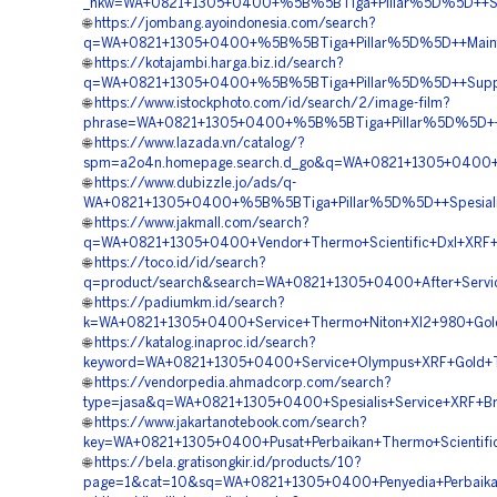
_nkw=WA+0821+1305+0400+%5B%5BTiga+Pillar%5D%5D++Serv
🌐
https://jombang.ayoindonesia.com/search?
q=WA+0821+1305+0400+%5B%5BTiga+Pillar%5D%5D++Maintena
🌐
https://kotajambi.harga.biz.id/search?
q=WA+0821+1305+0400+%5B%5BTiga+Pillar%5D%5D++Support
🌐
https://www.istockphoto.com/id/search/2/image-film?
phrase=WA+0821+1305+0400+%5B%5BTiga+Pillar%5D%5D++Pen
🌐
https://www.lazada.vn/catalog/?
spm=a2o4n.homepage.search.d_go&q=WA+0821+1305+0400+%
🌐
https://www.dubizzle.jo/ads/q-
WA+0821+1305+0400+%5B%5BTiga+Pillar%5D%5D++Spesialis
🌐
https://www.jakmall.com/search?
q=WA+0821+1305+0400+Vendor+Thermo+Scientific+Dxl+XRF+B
🌐
https://toco.id/id/search?
q=product/search&search=WA+0821+1305+0400+After+Service
🌐
https://padiumkm.id/search?
k=WA+0821+1305+0400+Service+Thermo+Niton+Xl2+980+Gold
🌐
https://katalog.inaproc.id/search?
keyword=WA+0821+1305+0400+Service+Olympus+XRF+Gold+Tes
🌐
https://vendorpedia.ahmadcorp.com/search?
type=jasa&q=WA+0821+1305+0400+Spesialis+Service+XRF+Br
🌐
https://www.jakartanotebook.com/search?
key=WA+0821+1305+0400+Pusat+Perbaikan+Thermo+Scientifi
🌐
https://bela.gratisongkir.id/products/10?
page=1&cat=10&sq=WA+0821+1305+0400+Penyedia+Perbaikan