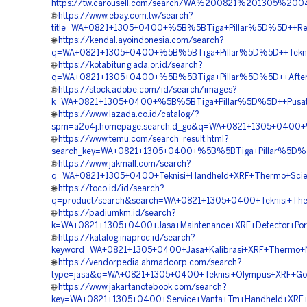
https://tw.carousell.com/search/WA%200821%201305%
🌐
https://www.ebay.com.tw/search?
title=WA+0821+1305+0400+%5B%5BTiga+Pillar%5D%5D++Repa
🌐
https://kendal.ayoindonesia.com/search?
q=WA+0821+1305+0400+%5B%5BTiga+Pillar%5D%5D++Teknisi+
🌐
https://kotabitung.ada.or.id/search?
q=WA+0821+1305+0400+%5B%5BTiga+Pillar%5D%5D++After+Se
🌐
https://stock.adobe.com/id/search/images?
k=WA+0821+1305+0400+%5B%5BTiga+Pillar%5D%5D++Pusat+Pe
🌐
https://www.lazada.co.id/catalog/?
spm=a2o4j.homepage.search.d_go&q=WA+0821+1305+0400+%5
🌐
https://www.temu.com/search_result.html?
search_key=WA+0821+1305+0400+%5B%5BTiga+Pillar%5D%5D
🌐
https://www.jakmall.com/search?
q=WA+0821+1305+0400+Teknisi+Handheld+XRF+Thermo+Scient
🌐
https://toco.id/id/search?
q=product/search&search=WA+0821+1305+0400+Teknisi+Ther
🌐
https://padiumkm.id/search?
k=WA+0821+1305+0400+Jasa+Maintenance+XRF+Detector+Port
🌐
https://katalog.inaproc.id/search?
keyword=WA+0821+1305+0400+Jasa+Kalibrasi+XRF+Thermo+N
🌐
https://vendorpedia.ahmadcorp.com/search?
type=jasa&q=WA+0821+1305+0400+Teknisi+Olympus+XRF+Gol
🌐
https://www.jakartanotebook.com/search?
key=WA+0821+1305+0400+Service+Vanta+Tm+Handheld+XRF+A