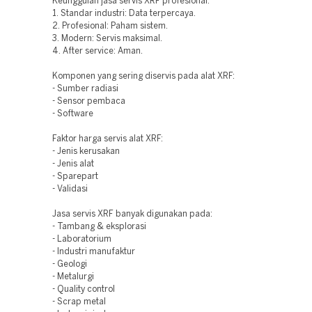
Keunggulan jasa servis XRF profesional:
1. Standar industri: Data terpercaya.
2. Profesional: Paham sistem.
3. Modern: Servis maksimal.
4. After service: Aman.
Komponen yang sering diservis pada alat XRF:
- Sumber radiasi
- Sensor pembaca
- Software
Faktor harga servis alat XRF:
- Jenis kerusakan
- Jenis alat
- Sparepart
- Validasi
Jasa servis XRF banyak digunakan pada:
- Tambang & eksplorasi
- Laboratorium
- Industri manufaktur
- Geologi
- Metalurgi
- Quality control
- Scrap metal