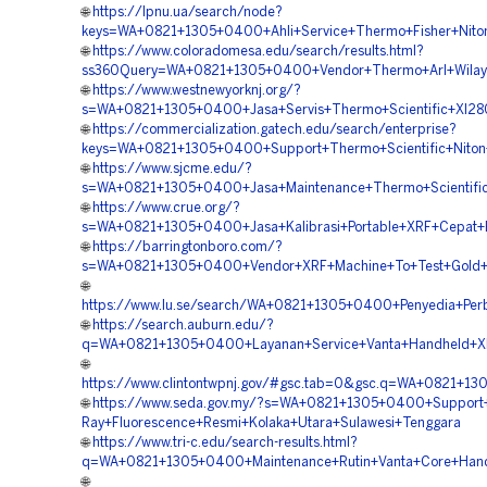
🌐
https://lpnu.ua/search/node?
keys=WA+0821+1305+0400+Ahli+Service+Thermo+Fisher+Niton
🌐
https://www.coloradomesa.edu/search/results.html?
ss360Query=WA+0821+1305+0400+Vendor+Thermo+Arl+Wilay
🌐
https://www.westnewyorknj.org/?
s=WA+0821+1305+0400+Jasa+Servis+Thermo+Scientific+Xl280
🌐
https://commercialization.gatech.edu/search/enterprise?
keys=WA+0821+1305+0400+Support+Thermo+Scientific+Niton
🌐
https://www.sjcme.edu/?
s=WA+0821+1305+0400+Jasa+Maintenance+Thermo+Scientific
🌐
https://www.crue.org/?
s=WA+0821+1305+0400+Jasa+Kalibrasi+Portable+XRF+Cepat+
🌐
https://barringtonboro.com/?
s=WA+0821+1305+0400+Vendor+XRF+Machine+To+Test+Gold+Be
🌐
https://www.lu.se/search/WA+0821+1305+0400+Penyedia+Per
🌐
https://search.auburn.edu/?
q=WA+0821+1305+0400+Layanan+Service+Vanta+Handheld+XR
🌐
https://www.clintontwpnj.gov/#gsc.tab=0&gsc.q=WA+0821+13
🌐
https://www.seda.gov.my/?s=WA+0821+1305+0400+Support
Ray+Fluorescence+Resmi+Kolaka+Utara+Sulawesi+Tenggara
🌐
https://www.tri-c.edu/search-results.html?
q=WA+0821+1305+0400+Maintenance+Rutin+Vanta+Core+Handh
🌐