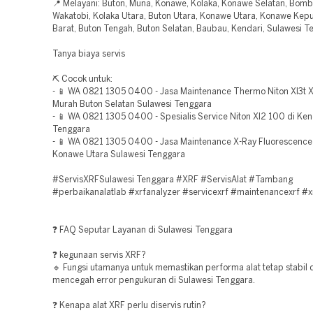
📍 Melayani: Buton, Muna, Konawe, Kolaka, Konawe Selatan, Bomb
Wakatobi, Kolaka Utara, Buton Utara, Konawe Utara, Konawe Kep
Barat, Buton Tengah, Buton Selatan, Baubau, Kendari, Sulawesi T
Tanya biaya servis
⛏️ Cocok untuk:
- 📱 WA 0821 1305 0400 - Jasa Maintenance Thermo Niton Xl3t 
Murah Buton Selatan Sulawesi Tenggara
- 📱 WA 0821 1305 0400 - Spesialis Service Niton Xl2 100 di Ken
Tenggara
- 📱 WA 0821 1305 0400 - Jasa Maintenance X-Ray Fluorescence
Konawe Utara Sulawesi Tenggara
#ServisXRFSulawesi Tenggara #XRF #ServisAlat #Tambang
#perbaikanalatlab #xrfanalyzer #servicexrf #maintenancexrf #x
❓ FAQ Seputar Layanan di Sulawesi Tenggara
❓ kegunaan servis XRF?
🔹 Fungsi utamanya untuk memastikan performa alat tetap stabil 
mencegah error pengukuran di Sulawesi Tenggara.
❓ Kenapa alat XRF perlu diservis rutin?