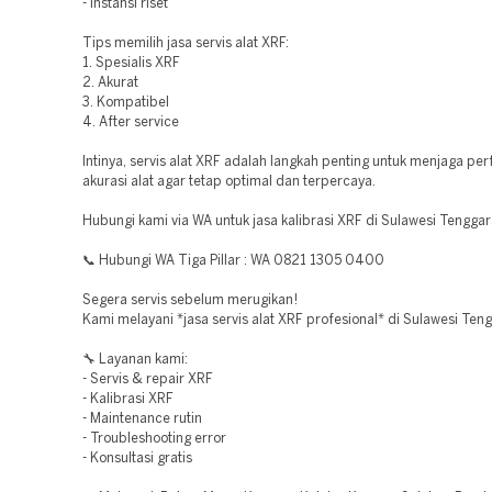
- Instansi riset
Tips memilih jasa servis alat XRF:
1. Spesialis XRF
2. Akurat
3. Kompatibel
4. After service
Intinya, servis alat XRF adalah langkah penting untuk menjaga pe
akurasi alat agar tetap optimal dan terpercaya.
Hubungi kami via WA untuk jasa kalibrasi XRF di Sulawesi Tenggar
📞 Hubungi WA Tiga Pillar : WA 0821 1305 0400
Segera servis sebelum merugikan!
Kami melayani *jasa servis alat XRF profesional* di Sulawesi Ten
🔧 Layanan kami:
- Servis & repair XRF
- Kalibrasi XRF
- Maintenance rutin
- Troubleshooting error
- Konsultasi gratis