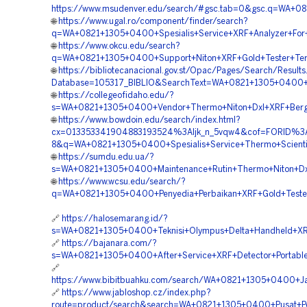
https://www.msudenver.edu/search/#gsc.tab=0&gsc.q=WA+08
🌐
https://www.ugal.ro/component/finder/search?
q=WA+0821+1305+0400+Spesialis+Service+XRF+Analyzer+For+
🌐
https://www.okcu.edu/search?
q=WA+0821+1305+0400+Support+Niton+XRF+Gold+Tester+Ter
🌐
https://bibliotecanacional.gov.st/Opac/Pages/Search/Results
Database=105317_BIBLIO&SearchText=WA+0821+1305+0400+Spe
🌐
https://collegeofidaho.edu/?
s=WA+0821+1305+0400+Vendor+Thermo+Niton+Dxl+XRF+Bergar
🌐
https://www.bowdoin.edu/search/index.html?
cx=013353341904883193524%3Aljk_n_5vqw4&cof=FORID%3
8&q=WA+0821+1305+0400+Spesialis+Service+Thermo+Scientif
🌐
https://sumdu.edu.ua/?
s=WA+0821+1305+0400+Maintenance+Rutin+Thermo+Niton+Dxl+
🌐
https://www.wcsu.edu/search/?
q=WA+0821+1305+0400+Penyedia+Perbaikan+XRF+Gold+Tester
🔗
https://halosemarang.id/?
s=WA+0821+1305+0400+Teknisi+Olympus+Delta+Handheld+XRF
🔗
https://bajanara.com/?
s=WA+0821+1305+0400+After+Service+XRF+Detector+Portable
🔗
https://www.bibitbuahku.com/search/WA+0821+1305+0400+Ja
🔗
https://www.jabloshop.cz/index.php?
route=product/search&search=WA+0821+1305+0400+Pusat+Pe