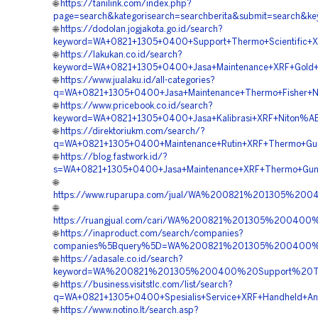
🌐
https://tanilink.com/index.php?
page=search&kategorisearch=searchberita&submit=search&
🌐
https://dodolan.jogjakota.go.id/search?
keyword=WA+0821+1305+0400+Support+Thermo+Scientific+X
🌐
https://lakukan.co.id/search?
keyword=WA+0821+1305+0400+Jasa+Maintenance+XRF+Gold+A
🌐
https://www.jualaku.id/all-categories?
q=WA+0821+1305+0400+Jasa+Maintenance+Thermo+Fisher+Ni
🌐
https://www.pricebook.co.id/search?
keyword=WA+0821+1305+0400+Jasa+Kalibrasi+XRF+Niton%AE
🌐
https://direktoriukm.com/search/?
q=WA+0821+1305+0400+Maintenance+Rutin+XRF+Thermo+Gun
🌐
https://blog.fastwork.id/?
s=WA+0821+1305+0400+Jasa+Maintenance+XRF+Thermo+Gun+
🌐
https://www.ruparupa.com/jual/WA%200821%201305%20
🌐
https://ruangjual.com/cari/WA%200821%201305%20040
🌐
https://inaproduct.com/search/companies?
companies%5Bquery%5D=WA%200821%201305%200400%20
🌐
https://adasale.co.id/search?
keyword=WA%200821%201305%200400%20Support%20The
🌐
https://business.visitstlc.com/list/search?
q=WA+0821+1305+0400+Spesialis+Service+XRF+Handheld+Ana
🌐
https://www.notino.lt/search.asp?