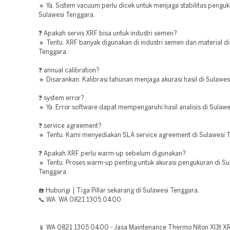
🔹 Ya. Sistem vacuum perlu dicek untuk menjaga stabilitas penguk
Sulawesi Tenggara.
❓ Apakah servis XRF bisa untuk industri semen?
🔹 Tentu. XRF banyak digunakan di industri semen dan material di
Tenggara.
❓ annual calibration?
🔹 Disarankan. Kalibrasi tahunan menjaga akurasi hasil di Sulawes
❓ system error?
🔹 Ya. Error software dapat mempengaruhi hasil analisis di Sulaw
❓ service agreement?
🔹 Tentu. Kami menyediakan SLA service agreement di Sulawesi 
❓ Apakah XRF perlu warm-up sebelum digunakan?
🔹 Tentu. Proses warm-up penting untuk akurasi pengukuran di Su
Tenggara.
☎️ Hubungi | Tiga Pillar sekarang di Sulawesi Tenggara.
📞 WA: WA 0821 1305 0400
📱 WA 0821 1305 0400 - Jasa Maintenance Thermo Niton Xl3t XR