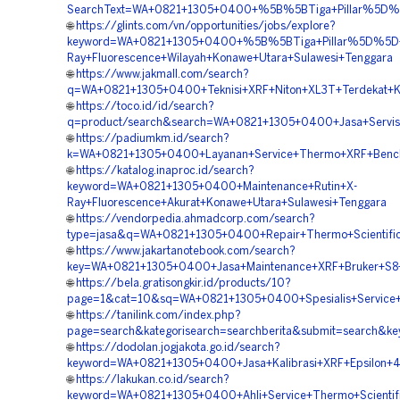
SearchText=WA+0821+1305+0400+%5B%5BTiga+Pillar%5D%5D+
🌐
https://glints.com/vn/opportunities/jobs/explore?
keyword=WA+0821+1305+0400+%5B%5BTiga+Pillar%5D%5D++S
Ray+Fluorescence+Wilayah+Konawe+Utara+Sulawesi+Tenggara
🌐
https://www.jakmall.com/search?
q=WA+0821+1305+0400+Teknisi+XRF+Niton+XL3T+Terdekat+K
🌐
https://toco.id/id/search?
q=product/search&search=WA+0821+1305+0400+Jasa+Servis+
🌐
https://padiumkm.id/search?
k=WA+0821+1305+0400+Layanan+Service+Thermo+XRF+Bencht
🌐
https://katalog.inaproc.id/search?
keyword=WA+0821+1305+0400+Maintenance+Rutin+X-
Ray+Fluorescence+Akurat+Konawe+Utara+Sulawesi+Tenggara
🌐
https://vendorpedia.ahmadcorp.com/search?
type=jasa&q=WA+0821+1305+0400+Repair+Thermo+Scientific
🌐
https://www.jakartanotebook.com/search?
key=WA+0821+1305+0400+Jasa+Maintenance+XRF+Bruker+S8+T
🌐
https://bela.gratisongkir.id/products/10?
page=1&cat=10&sq=WA+0821+1305+0400+Spesialis+Service+Th
🌐
https://tanilink.com/index.php?
page=search&kategorisearch=searchberita&submit=search&k
🌐
https://dodolan.jogjakota.go.id/search?
keyword=WA+0821+1305+0400+Jasa+Kalibrasi+XRF+Epsilon+4+
🌐
https://lakukan.co.id/search?
keyword=WA+0821+1305+0400+Ahli+Service+Thermo+Scientifi