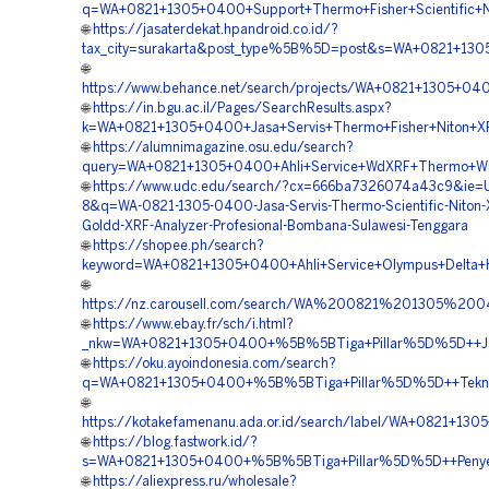
q=WA+0821+1305+0400+Support+Thermo+Fisher+Scientific+N
🌐
https://jasaterdekat.hpandroid.co.id/?
tax_city=surakarta&post_type%5B%5D=post&s=WA+0821+1305
🌐
https://www.behance.net/search/projects/WA+0821+1305+04
🌐
https://in.bgu.ac.il/Pages/SearchResults.aspx?
k=WA+0821+1305+0400+Jasa+Servis+Thermo+Fisher+Niton+X
🌐
https://alumnimagazine.osu.edu/search?
query=WA+0821+1305+0400+Ahli+Service+WdXRF+Thermo+Wi
🌐
https://www.udc.edu/search/?cx=666ba7326074a43c9&ie=
8&q=WA-0821-1305-0400-Jasa-Servis-Thermo-Scientific-Niton-
Goldd-XRF-Analyzer-Profesional-Bombana-Sulawesi-Tenggara
🌐
https://shopee.ph/search?
keyword=WA+0821+1305+0400+Ahli+Service+Olympus+Delta+
🌐
https://nz.carousell.com/search/WA%200821%201305%
🌐
https://www.ebay.fr/sch/i.html?
_nkw=WA+0821+1305+0400+%5B%5BTiga+Pillar%5D%5D++Jasa
🌐
https://oku.ayoindonesia.com/search?
q=WA+0821+1305+0400+%5B%5BTiga+Pillar%5D%5D++Teknisi
🌐
https://kotakefamenanu.ada.or.id/search/label/WA+0821+1
🌐
https://blog.fastwork.id/?
s=WA+0821+1305+0400+%5B%5BTiga+Pillar%5D%5D++Penyedia
🌐
https://aliexpress.ru/wholesale?