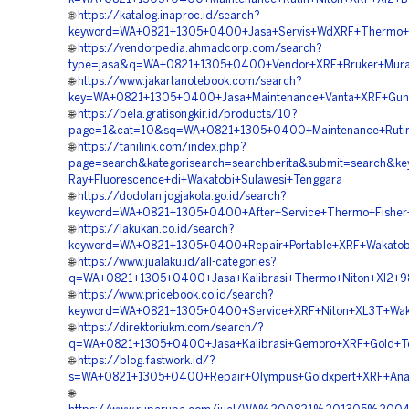
🌐
https://katalog.inaproc.id/search?
keyword=WA+0821+1305+0400+Jasa+Servis+WdXRF+Thermo+C
🌐
https://vendorpedia.ahmadcorp.com/search?
type=jasa&q=WA+0821+1305+0400+Vendor+XRF+Bruker+Murah
🌐
https://www.jakartanotebook.com/search?
key=WA+0821+1305+0400+Jasa+Maintenance+Vanta+XRF+Gun+
🌐
https://bela.gratisongkir.id/products/10?
page=1&cat=10&sq=WA+0821+1305+0400+Maintenance+Rutin+T
🌐
https://tanilink.com/index.php?
page=search&kategorisearch=searchberita&submit=search&
Ray+Fluorescence+di+Wakatobi+Sulawesi+Tenggara
🌐
https://dodolan.jogjakota.go.id/search?
keyword=WA+0821+1305+0400+After+Service+Thermo+Fisher+
🌐
https://lakukan.co.id/search?
keyword=WA+0821+1305+0400+Repair+Portable+XRF+Wakatobi
🌐
https://www.jualaku.id/all-categories?
q=WA+0821+1305+0400+Jasa+Kalibrasi+Thermo+Niton+Xl2+98
🌐
https://www.pricebook.co.id/search?
keyword=WA+0821+1305+0400+Service+XRF+Niton+XL3T+Waka
🌐
https://direktoriukm.com/search/?
q=WA+0821+1305+0400+Jasa+Kalibrasi+Gemoro+XRF+Gold+Tes
🌐
https://blog.fastwork.id/?
s=WA+0821+1305+0400+Repair+Olympus+Goldxpert+XRF+Analy
🌐