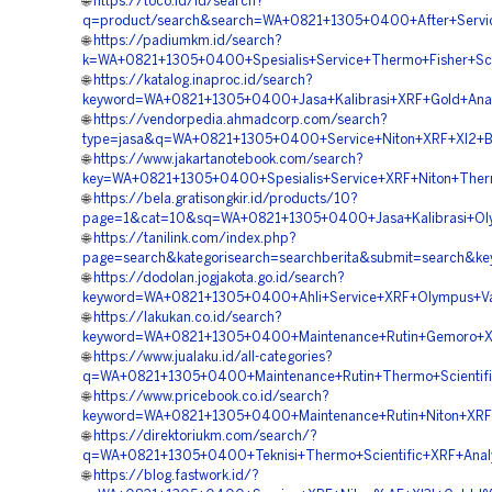
🌐
https://toco.id/id/search?
q=product/search&search=WA+0821+1305+0400+After+Servic
🌐
https://padiumkm.id/search?
k=WA+0821+1305+0400+Spesialis+Service+Thermo+Fisher+Scie
🌐
https://katalog.inaproc.id/search?
keyword=WA+0821+1305+0400+Jasa+Kalibrasi+XRF+Gold+Anal
🌐
https://vendorpedia.ahmadcorp.com/search?
type=jasa&q=WA+0821+1305+0400+Service+Niton+XRF+Xl2+Be
🌐
https://www.jakartanotebook.com/search?
key=WA+0821+1305+0400+Spesialis+Service+XRF+Niton+Therm
🌐
https://bela.gratisongkir.id/products/10?
page=1&cat=10&sq=WA+0821+1305+0400+Jasa+Kalibrasi+Oly
🌐
https://tanilink.com/index.php?
page=search&kategorisearch=searchberita&submit=search&
🌐
https://dodolan.jogjakota.go.id/search?
keyword=WA+0821+1305+0400+Ahli+Service+XRF+Olympus+Van
🌐
https://lakukan.co.id/search?
keyword=WA+0821+1305+0400+Maintenance+Rutin+Gemoro+XRF
🌐
https://www.jualaku.id/all-categories?
q=WA+0821+1305+0400+Maintenance+Rutin+Thermo+Scientifi
🌐
https://www.pricebook.co.id/search?
keyword=WA+0821+1305+0400+Maintenance+Rutin+Niton+XRF+X
🌐
https://direktoriukm.com/search/?
q=WA+0821+1305+0400+Teknisi+Thermo+Scientific+XRF+Analy
🌐
https://blog.fastwork.id/?