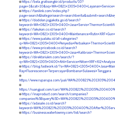
🌐
https://bela.gratisongkir.id/products/10?
page=1&cat=10&sq=WA+0821+1305+0400+Layanan+Service+X
🌐
https://tanilink.com/index.php?
page=search&kategorisearch=searchberita&submit=search&k
🌐
https://dodolan.jogjakota.go.id/search?
keyword=WA+0821+1305+0400+Jasa+Servis+Thermo+Scientifi
🌐
https://lakukan.co.id/search?
keyword=WA+0821+1305+0400+Maintenance+Rutin+XRF+Gun+T
🌐
https://www.jualaku.id/all-categories?
q=WA+0821+1305+0400+Penyedia+Perbaikan+Thermo+Scientifi
🌐
https://www.pricebook.co.id/search?
keyword=WA+0821+1305+0400+Jasa+Kalibrasi+Thermo+Scient
🌐
https://direktoriukm.com/search/?
q=WA+0821+1305+0400+Ahli+Service+Niton+XRF+Xl2+Analyze
🌐
https://blog.fastwork.id/?s=WA+0821+1305+0400+Jasa+Mai
Ray+Fluorescence+Terpercaya+Bombana+Sulawesi+Tenggara
🌐
https://www.ruparupa.com/jual/WA%200821%201305%20
🌐
https://ruangjual.com/cari/WA%200821%201305%20040
🌐
https://inaproduct.com/search/companies?
companies%5Bquery%5D=WA%200821%201305%200400%20A
🌐
https://adasale.co.id/search?
keyword=WA%200821%201305%200400%20After%20Servic
🌐
https://business.watertownny.com/list/search?