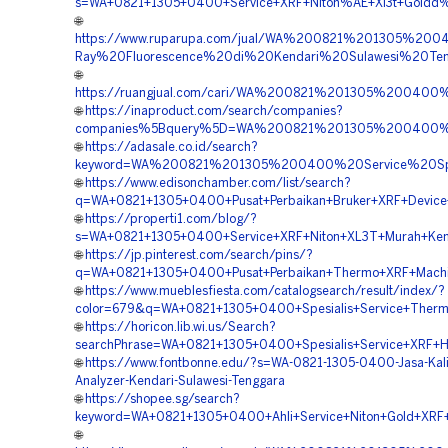
s=WA+0821+1305+0400+Service+XRF+Niton%AE+Xl3t+Goldd%2
🌐
https://www.ruparupa.com/jual/WA%200821%201305%200
Ray%20Fluorescence%20di%20Kendari%20Sulawesi%20Ten
🌐
https://ruangjual.com/cari/WA%200821%201305%20040
🌐
https://inaproduct.com/search/companies?
companies%5Bquery%5D=WA%200821%201305%200400%20
🌐
https://adasale.co.id/search?
keyword=WA%200821%201305%200400%20Service%20Spec
🌐
https://www.edisonchamber.com/list/search?
q=WA+0821+1305+0400+Pusat+Perbaikan+Bruker+XRF+Device+
🌐
https://properti1.com/blog/?
s=WA+0821+1305+0400+Service+XRF+Niton+XL3T+Murah+Kend
🌐
https://jp.pinterest.com/search/pins/?
q=WA+0821+1305+0400+Pusat+Perbaikan+Thermo+XRF+Machin
🌐
https://www.mueblesfiesta.com/catalogsearch/result/index/?
color=679&q=WA+0821+1305+0400+Spesialis+Service+Thermo+
🌐
https://horicon.lib.wi.us/Search?
searchPhrase=WA+0821+1305+0400+Spesialis+Service+XRF+H
🌐
https://www.fontbonne.edu/?s=WA-0821-1305-0400-Jasa-Kali
Analyzer-Kendari-Sulawesi-Tenggara
🌐
https://shopee.sg/search?
keyword=WA+0821+1305+0400+Ahli+Service+Niton+Gold+XRF+A
🌐