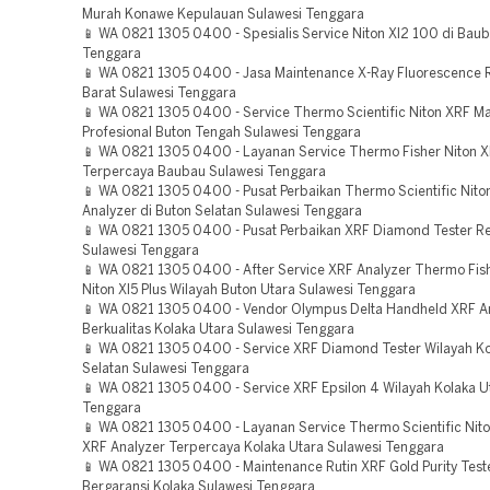
Murah Konawe Kepulauan Sulawesi Tenggara
📱 WA 0821 1305 0400 - Spesialis Service Niton Xl2 100 di Bau
Tenggara
📱 WA 0821 1305 0400 - Jasa Maintenance X-Ray Fluorescence
Barat Sulawesi Tenggara
📱 WA 0821 1305 0400 - Service Thermo Scientific Niton XRF M
Profesional Buton Tengah Sulawesi Tenggara
📱 WA 0821 1305 0400 - Layanan Service Thermo Fisher Niton X
Terpercaya Baubau Sulawesi Tenggara
📱 WA 0821 1305 0400 - Pusat Perbaikan Thermo Scientific Niton
Analyzer di Buton Selatan Sulawesi Tenggara
📱 WA 0821 1305 0400 - Pusat Perbaikan XRF Diamond Tester R
Sulawesi Tenggara
📱 WA 0821 1305 0400 - After Service XRF Analyzer Thermo Fishe
Niton Xl5 Plus Wilayah Buton Utara Sulawesi Tenggara
📱 WA 0821 1305 0400 - Vendor Olympus Delta Handheld XRF A
Berkualitas Kolaka Utara Sulawesi Tenggara
📱 WA 0821 1305 0400 - Service XRF Diamond Tester Wilayah 
Selatan Sulawesi Tenggara
📱 WA 0821 1305 0400 - Service XRF Epsilon 4 Wilayah Kolaka U
Tenggara
📱 WA 0821 1305 0400 - Layanan Service Thermo Scientific Nito
XRF Analyzer Terpercaya Kolaka Utara Sulawesi Tenggara
📱 WA 0821 1305 0400 - Maintenance Rutin XRF Gold Purity Test
Bergaransi Kolaka Sulawesi Tenggara