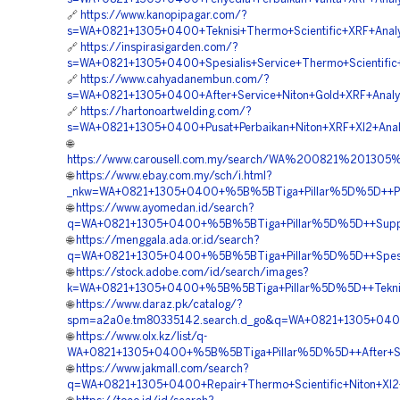
🔗
https://www.kanopipagar.com/?
s=WA+0821+1305+0400+Teknisi+Thermo+Scientific+XRF+Analy
🔗
https://inspirasigarden.com/?
s=WA+0821+1305+0400+Spesialis+Service+Thermo+Scientific
🔗
https://www.cahyadanembun.com/?
s=WA+0821+1305+0400+After+Service+Niton+Gold+XRF+Analyz
🔗
https://hartonoartwelding.com/?
s=WA+0821+1305+0400+Pusat+Perbaikan+Niton+XRF+Xl2+Anal
🌐
https://www.carousell.com.my/search/WA%200821%201
🌐
https://www.ebay.com.my/sch/i.html?
_nkw=WA+0821+1305+0400+%5B%5BTiga+Pillar%5D%5D++Pusat
🌐
https://www.ayomedan.id/search?
q=WA+0821+1305+0400+%5B%5BTiga+Pillar%5D%5D++Support
🌐
https://menggala.ada.or.id/search?
q=WA+0821+1305+0400+%5B%5BTiga+Pillar%5D%5D++Spesiali
🌐
https://stock.adobe.com/id/search/images?
k=WA+0821+1305+0400+%5B%5BTiga+Pillar%5D%5D++Teknisi+
🌐
https://www.daraz.pk/catalog/?
spm=a2a0e.tm80335142.search.d_go&q=WA+0821+1305+0400+
🌐
https://www.olx.kz/list/q-
WA+0821+1305+0400+%5B%5BTiga+Pillar%5D%5D++After+Serv
🌐
https://www.jakmall.com/search?
q=WA+0821+1305+0400+Repair+Thermo+Scientific+Niton+Xl2