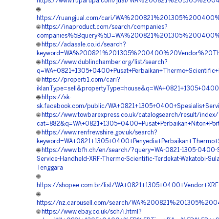
https://www.ruparupa.com/jual/WA%200821%201305%200
🌐
https://ruangjual.com/cari/WA%200821%201305%20040
🌐
https://inaproduct.com/search/companies?
companies%5Bquery%5D=WA%200821%201305%200400%20
🌐
https://adasale.co.id/search?
keyword=WA%200821%201305%200400%20Vendor%20Ther
🌐
https://www.dublinchamber.org/list/search?
q=WA+0821+1305+0400+Pusat+Perbaikan+Thermo+Scientific+N
🌐
https://properti1.com/cari?
iklanType=sell&propertyType=house&q=WA+0821+1305+0400+P
🌐
https://sk-
sk.facebook.com/public/WA+0821+1305+0400+Spesialis+Servi
🌐
https://www.towbarexpress.co.uk/catalogsearch/result/index/
cat=882&q=WA+0821+1305+0400+Pusat+Perbaikan+Niton+Porta
🌐
https://www.renfrewshire.gov.uk/search?
keyword=WA+0821+1305+0400+Penyedia+Perbaikan+Thermo+Sci
🌐
https://www.bfh.ch/en/search/?query=WA-0821-1305-0400-Sp
Service-Handheld-XRF-Thermo-Scientific-Terdekat-Wakatobi-Sul
Tenggara
🌐
https://shopee.com.br/list/WA+0821+1305+0400+Vendor+XRF+
🌐
https://nz.carousell.com/search/WA%200821%201305%
🌐
https://www.ebay.co.uk/sch/i.html?