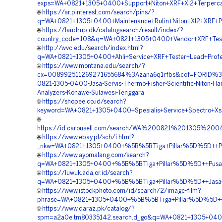
exps=WA+0821+1305+0400+Support+Niton+XRF+Xl2+Terperca
🌐
https://ar.pinterest.com/search/pins/?
q=WA+0821+1305+0400+Maintenance+Rutin+Niton+Xl2+XRF+Pr
🌐
https://laudrup.dk/catalogsearch/result/index/?
country_code=108&q=WA+0821+1305+0400+Vendor+XRF+Test
🌐
http://wvc.edu/search/index.html?
q=WA+0821+1305+0400+Ahli+Service+XRF+Tester+Lead+Profe
🌐
https://www.montana.edu/search/?
cx=008992511269271655684%3Azana6q1rfbs&cof=FORID%
0821-1305-0400-Jasa-Servis-Thermo-Fisher-Scientific-Niton-Ha
Analyzers-Konawe-Sulawesi-Tenggara
🌐
https://shopee.co.id/search?
keyword=WA+0821+1305+0400+Spesialis+Service+Spectro+Xso
🌐
https://id.carousell.com/search/WA%200821%201305%
🌐
https://www.ebay.pl/sch/i.html?
_nkw=WA+0821+1305+0400+%5B%5BTiga+Pillar%5D%5D++Penye
🌐
https://www.ayomalang.com/search?
q=WA+0821+1305+0400+%5B%5BTiga+Pillar%5D%5D++Pusat+Pe
🌐
https://luwuk.ada.or.id/search?
q=WA+0821+1305+0400+%5B%5BTiga+Pillar%5D%5D++Jasa+Ser
🌐
https://www.istockphoto.com/id/search/2/image-film?
phrase=WA+0821+1305+0400+%5B%5BTiga+Pillar%5D%5D++Se
🌐
https://www.daraz.pk/catalog/?
spm=a2a0e.tm80335142.search.d_go&q=WA+0821+1305+0400