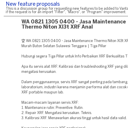
New feature proposals
This is a discussion group for requesting new features to be added to Vanta
if the request is for an import "Filter", "Macro", or "Program" improvement.
WA 0821 1305 0400 - Jasa Maintenance
Thermo Niton Xl3t XRF Anal
🏆 WA 0821 1305 0400 - Jasa Maintenance Thermo Niton Xl3t X
Murah Buton Selatan Sulawesi Tenggara | Tiga Pillar
Hubungi segera Tiga Pillar untuk Info Perbaikan XRF Berkualitas T
Apa itu servis alat XRF: Kalibrasi dan troubleshooting XRF yang di
mengatasi kerusakan.
Dalam penggunaannya, servis XRF sangat penting pada tambang,
laboratorium, industri karena menjamin performa alat dan cocok 
XRF portable maupun lab.
Macam-macam layanan servis XRF:
1. Maintenance rutin: Preventive. Rutin.
2. Repair XRF: Mengatasi kerusakan. Teknis.
3. Kalibrasi XRF: Menawarkan akurasi tinggi untuk hasil data valid.