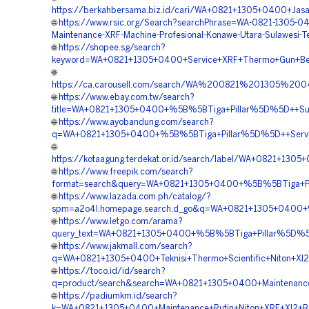
https://berkahbersama.biz.id/cari/WA+0821+1305+0400+Jas
🌐
https://www.rsic.org/Search?searchPhrase=WA-0821-1305-0
Maintenance-XRF-Machine-Profesional-Konawe-Utara-Sulawesi-T
🌐
https://shopee.sg/search?
keyword=WA+0821+1305+0400+Service+XRF+Thermo+Gun+Berk
🌐
https://ca.carousell.com/search/WA%200821%201305%2
🌐
https://www.ebay.com.tw/search?
title=WA+0821+1305+0400+%5B%5BTiga+Pillar%5D%5D++Suppo
🌐
https://www.ayobandung.com/search?
q=WA+0821+1305+0400+%5B%5BTiga+Pillar%5D%5D++Service+
🌐
https://kotaagung.terdekat.or.id/search/label/WA+0821+13
🌐
https://www.freepik.com/search?
format=search&query=WA+0821+1305+0400+%5B%5BTiga+Pill
🌐
https://www.lazada.com.ph/catalog/?
spm=a2o4l.homepage.search.d_go&q=WA+0821+1305+0400+%5
🌐
https://www.letgo.com/arama?
query_text=WA+0821+1305+0400+%5B%5BTiga+Pillar%5D%5D++
🌐
https://www.jakmall.com/search?
q=WA+0821+1305+0400+Teknisi+Thermo+Scientific+Niton+Xl
🌐
https://toco.id/id/search?
q=product/search&search=WA+0821+1305+0400+Maintenance+
🌐
https://padiumkm.id/search?
k=WA+0821+1305+0400+Maintenance+Rutin+Niton+XRF+Xl2+Ber