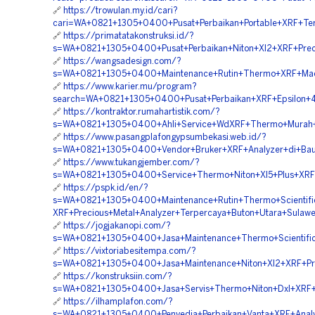
🔗
https://trowulan.my.id/cari?
cari=WA+0821+1305+0400+Pusat+Perbaikan+Portable+XRF+Ter
🔗
https://primatatakonstruksi.id/?
s=WA+0821+1305+0400+Pusat+Perbaikan+Niton+Xl2+XRF+Precio
🔗
https://wangsadesign.com/?
s=WA+0821+1305+0400+Maintenance+Rutin+Thermo+XRF+Mach
🔗
https://www.karier.mu/program?
search=WA+0821+1305+0400+Pusat+Perbaikan+XRF+Epsilon+4
🔗
https://kontraktor.rumahartistik.com/?
s=WA+0821+1305+0400+Ahli+Service+WdXRF+Thermo+Murah+B
🔗
https://www.pasangplafongypsumbekasi.web.id/?
s=WA+0821+1305+0400+Vendor+Bruker+XRF+Analyzer+di+Bau
🔗
https://www.tukangjember.com/?
s=WA+0821+1305+0400+Service+Thermo+Niton+Xl5+Plus+XRF
🔗
https://pspk.id/en/?
s=WA+0821+1305+0400+Maintenance+Rutin+Thermo+Scientific
XRF+Precious+Metal+Analyzer+Terpercaya+Buton+Utara+Sulawe
🔗
https://jogjakanopi.com/?
s=WA+0821+1305+0400+Jasa+Maintenance+Thermo+Scientific+
🔗
https://vixtoriabesitempa.com/?
s=WA+0821+1305+0400+Jasa+Maintenance+Niton+Xl2+XRF+Preci
🔗
https://konstruksiin.com/?
s=WA+0821+1305+0400+Jasa+Servis+Thermo+Niton+Dxl+XRF+W
🔗
https://ilhamplafon.com/?
s=WA+0821+1305+0400+Penyedia+Perbaikan+Vanta+XRF+Analys