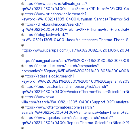
🌐
https://www.jualaku.id/all-categories?
q=WA+0821+1305+0400+Jasa+Servis+XRF+Niton%AE+Xl3t+Gol
🌐
https://www.pricebook.co.id/search?
keyword=WA+0821+1305+0400+Layanan+Service+Thermo+Scien
🌐
https://direktoriukm.com/search/?
q=WA+0821+1305+0400+Teknisi+XRF+Thermo+Gun+Terdekat+K
🌐
https://blog.fastwork.id/?
s=WA+0821+1305+0400+Jasa+Maintenance+Thermo+Fisher+Scie
🌐
https://www.ruparupa.com/jual/WA%200821%201305%2
🌐
https://ruangjual.com/cari/WA%200821%201305%20040
🌐
https://inaproduct.com/search/companies?
companies%5Bquery%5D=WA%200821%201305%200400%20
🌐
https://adasale.co.id/search?
keyword=WA%200821%201305%200400%20Layanan%20Se
🌐
https://business.tomballchamber.org/list/search?
q=WA+0821+1305+0400+Vendor+Thermo+Fisher+Scientific+Ni
🌐
https://www.sewa-
villa.com/search/WA+0821+1305+0400+Support+XRF+Analyzer
🌐
https://www.rottentomatoes.com/search?
search=WA+0821+1305+0400+Maintenance+Rutin+Thermo+Scie
🌐
https://www.liquiplast.com/it/catalogsearch/result/?
q=WA+0821+1305+0400+Repair+Thermo+Scientific+Niton+XRF
🌐