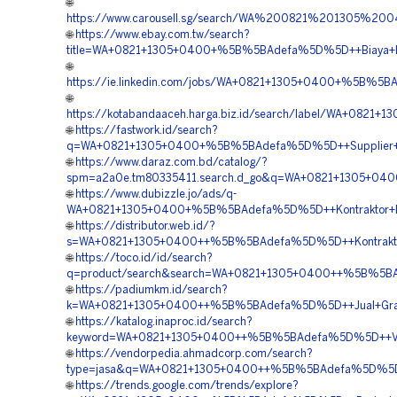
🌐
https://www.carousell.sg/search/WA%200821%201305%
🌐
https://www.ebay.com.tw/search?
title=WA+0821+1305+0400+%5B%5BAdefa%5D%5D++Biaya+Pen
🌐
https://ie.linkedin.com/jobs/WA+0821+1305+0400+%5B%5B
🌐
https://kotabandaaceh.harga.biz.id/search/label/WA+082
🌐
https://fastwork.id/search?
q=WA+0821+1305+0400+%5B%5BAdefa%5D%5D++Supplier+Gra
🌐
https://www.daraz.com.bd/catalog/?
spm=a2a0e.tm80335411.search.d_go&q=WA+0821+1305+0400
🌐
https://www.dubizzle.jo/ads/q-
WA+0821+1305+0400+%5B%5BAdefa%5D%5D++Kontraktor+Pema
🌐
https://distributor.web.id/?
s=WA+0821+1305+0400++%5B%5BAdefa%5D%5D++Kontraktor+P
🌐
https://toco.id/id/search?
q=product/search&search=WA+0821+1305+0400++%5B%5BAd
🌐
https://padiumkm.id/search?
k=WA+0821+1305+0400++%5B%5BAdefa%5D%5D++Jual+Grass+
🌐
https://katalog.inaproc.id/search?
keyword=WA+0821+1305+0400++%5B%5BAdefa%5D%5D++Vendor
🌐
https://vendorpedia.ahmadcorp.com/search?
type=jasa&q=WA+0821+1305+0400++%5B%5BAdefa%5D%5D++P
🌐
https://trends.google.com/trends/explore?