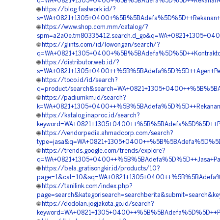
q=WA+0821+1305+0400+%5B%5BAdefa%5D%5D++Rekanan+Mate
🌐
https://blog.fastwork.id/?
s=WA+0821+1305+0400+%5B%5BAdefa%5D%5D++Rekanan+Gras
🌐
https://www.shop.com.mm/catalog/?
spm=a2a0e.tm80335412.search.d_go&q=WA+0821+1305+040
🌐
https://glints.com/id/lowongan/search/?
q=WA+0821+1305+0400+%5B%5BAdefa%5D%5D++Kontraktor+Pa
🌐
https://distributor.web.id/?
s=WA+0821+1305+0400++%5B%5BAdefa%5D%5D++Agen+Penjuala
🌐
https://toco.id/id/search?
q=product/search&search=WA+0821+1305+0400++%5B%5BAde
🌐
https://padiumkm.id/search?
k=WA+0821+1305+0400++%5B%5BAdefa%5D%5D++Rekanan+Gra
🌐
https://katalog.inaproc.id/search?
keyword=WA+0821+1305+0400++%5B%5BAdefa%5D%5D++Penyed
🌐
https://vendorpedia.ahmadcorp.com/search?
type=jasa&q=WA+0821+1305+0400++%5B%5BAdefa%5D%5D++Ja
🌐
https://trends.google.com/trends/explore?
q=WA+0821+1305+0400++%5B%5BAdefa%5D%5D++Jasa+Pasang
🌐
https://bela.gratisongkir.id/products/10?
page=1&cat=10&sq=WA+0821+1305+0400++%5B%5BAdefa%5D%5
🌐
https://tanilink.com/index.php?
page=search&kategorisearch=searchberita&submit=search
🌐
https://dodolan.jogjakota.go.id/search?
keyword=WA+0821+1305+0400++%5B%5BAdefa%5D%5D++Pusat+