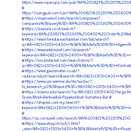
https://www.ruparupa.com/jual/WA%200821%201305%2
🌐
https://ruangjual.com/cari/WA%200821%201305%20040
🌐
https://inaproduct.com/search/companies?
companies%5Bquery%5D=WA%200821%201305%200400%2
🌐
https://adasale.co.id/search?
keyword=WA%200821%201305%200400%20Order%20Materi
🌐
https://www.forestareachamber.com/list/search?
q=WA+0821+1305+0400++%5B%5BAdefa%5D%5D++Agen+Penjual
🌐
https://www.webnovel.com/id/search?
keywords=WA+0821+1305+0400++%5B%5BAdefa%5D%5D++Pesa
🌐
https://mx.pinterest.com/search/pins/?
q=WA+0821+1305+0400++%5B%5BAdefa%5D%5D++Kontraktor+
🌐
https://www.gaussmeter.co.uk/?
route=product/search&search=WA+0821+1305+0400++%5B%5
🌐
https://www.uni-weimar.de/de/suche/?
tx_kesearch_pi1%5Bsword%5D=WA+0821+1305+0400++%5B%
🌐
https://solano.edu/search/?q=WA-0821-1305-0400-Harga-P
Grass-Block-Berkualitas-Payakumbuh-Sumatera-Barat
🌐
https://shopee.com.my/search?
keyword=WA+0821+1305+0400++%5B%5BAdefa%5D%5D++Vend
🌐
https://au.carousell.com/search/WA%200821%201305
🌐
https://www.ebay.ch/sch/i.html?
_nkw=WA+0821+1305+0400+%5B%5BAdefa%5D%5D++Pusat+Pen