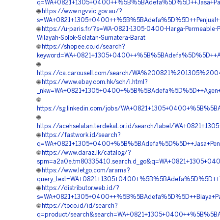
q=WA+0821+1305+0400++%5B%5BAdefa%5D%5D++Jasa+Pasang
🌐
https://www.ngv.vic.gov.au/?
s=WA+0821+1305+0400++%5B%5BAdefa%5D%5D++Penjual+Grave
🌐
https://u-paris.fr/?s=WA-0821-1305-0400-Harga-Permeable-P
Wilayah-Solok-Selatan-Sumatera-Barat
🌐
https://shopee.co.id/search?
keyword=WA+0821+1305+0400++%5B%5BAdefa%5D%5D++Agen+P
🌐
https://ca.carousell.com/search/WA%200821%201305%
🌐
https://www.ebay.com.hk/sch/i.html?
_nkw=WA+0821+1305+0400+%5B%5BAdefa%5D%5D++Agen+Tu
🌐
https://sg.linkedin.com/jobs/WA+0821+1305+0400+%5B%5B
🌐
https://acehselatan.terdekat.or.id/search/label/WA+082
🌐
https://fastwork.id/search?
q=WA+0821+1305+0400+%5B%5BAdefa%5D%5D++Jasa+Pengada
🌐
https://www.daraz.lk/catalog/?
spm=a2a0e.tm80335410.search.d_go&q=WA+0821+1305+040
🌐
https://www.letgo.com/arama?
query_text=WA+0821+1305+0400+%5B%5BAdefa%5D%5D++Vend
🌐
https://distributor.web.id/?
s=WA+0821+1305+0400++%5B%5BAdefa%5D%5D++Biaya+Pasan
🌐
https://toco.id/id/search?
q=product/search&search=WA+0821+1305+0400++%5B%5BAd