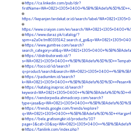
🌐
https://ca.linkedin.com/pub/dir?
firstName=WA+0821+1305+0400+%5B%5BAdefa%5D%5D++Jasa
🌐
https://kepanjen.terdekat.or.id/search/label/WA+0821+1
🌐
https://www.craiyon.com/en/search/WA+0821+1305+0400+%
🌐
https://www.daraz.pk/catalog/?
spm=a2a0e.tm80335142.search.d_go&q=WA+0821+1305+040
🌐
https://www.gumtree.com/search?
search_category=all&q=WA+0821+1305+0400+%5B%5BAdefa%
🌐
https://distributor.web.id/?
s=WA+0821+1305+0400++%5B%5BAdefa%5D%5D++Tempat+Jual
🌐
https://toco.id/id/search?
q=product/search&search=WA+0821+1305+0400++%5B%5BAde
🌐
https://padiumkm.id/search?
k=WA+0821+1305+0400++%5B%5BAdefa%5D%5D++Pesan+Materi
🌐
https://katalog.inaproc.id/search?
keyword=WA+0821+1305+0400++%5B%5BAdefa%5D%5D++Rekana
🌐
https://vendorpedia.ahmadcorp.com/search?
type=jasa&q=WA+0821+1305+0400++%5B%5BAdefa%5D%5D++O
🌐
https://trends.google.com/trends/explore?
q=WA+0821+1305+0400++%5B%5BAdefa%5D%5D++Harga+Pasan
🌐
https://bela.gratisongkir.id/products/10?
page=1&cat=10&sq=WA+0821+1305+0400++%5B%5BAdefa%5D
🌐
https://tanilink.com/index.php?