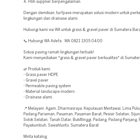
4. Pilih supplier berpengalaman.
Dengan demikian, turfpave merupakan solusi modern untuk perk
lingkungan dan drainase alami.
Hubungi kami via WA untuk grass & gravel paver di Sumatera Bara
📞 Hubungi WA Adefa : WA 0821 1305 0400
Solusi paving ramah lingkungan terbaik!
Kami menyediakan *grass & gravel paver berkualitas* di Sumater
🌿 Produk kami:
- Grass paver HDPE
- Gravel paver
- Permeable paving system
- Material landscape modern
- Drainase alami
📍 Melayani: Agam, Dharmasraya, Kepulauan Mentawai, Lima Pulu
Padang Pariaman, Pasaman, Pasaman Barat, Pesisir Selatan, Sijunj
Solok Selatan, Tanah Datar, Bukittinggi, Padang, Padang Panjang,
Payakumbuh, Sawahlunto, Sumatera Barat
Minta katalog