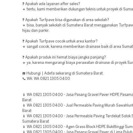
❓ Apakah ada layanan after sales?
🔹 tentu, kami memberikan dukungan teknis untuk proyek di Suma
❓ Apakah Turfpave bisa digunakan di area sekolah?
🔹 bisa, banyak sekolah di Sumatera Barat menggunakan Turfpav
hijau dan parkir.
❓ Apakah Turfpave cocok untuk area kantor?
🔹 sangat cocok, karena memberikan drainase baik di area Sumat
❓ Apakah produk ini hemat biaya jangka panjang?
🔹 ya, karena mengurangi biaya perawatan drainase di proyek Su
☎️ Hubungi | Adefa sekarang di Sumatera Barat.
📞 WA: WA 0821 1305 0400
📱 WA 0821 1305 0400 - Jasa Pasang Gravel Paver HDPE Pasam
Barat
📱 WA 0821 1305 0400 - Jual Permeable Paving Murah Sawahlun
Barat
📱 WA 0821 1305 0400 - Jasa Permeable Paving Terdekat Solok 
Sumatera Barat
📱 WA 0821 1305 0400 - Agen Grass Block HDPE Bukittinggi Sum
📱 WA 0821 1305 0400 - Jasa Pasang Gravel Paver di Lima Puluh