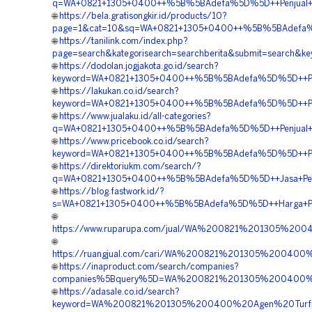
q=WA+0821+1305+0400++%5B%5BAdefa%5D%5D++Penjual+Gra
🌐
https://bela.gratisongkir.id/products/10?
page=1&cat=10&sq=WA+0821+1305+0400++%5B%5BAdefa%5D%
🌐
https://tanilink.com/index.php?
page=search&kategorisearch=searchberita&submit=search
🌐
https://dodolan.jogjakota.go.id/search?
keyword=WA+0821+1305+0400++%5B%5BAdefa%5D%5D++Pesan
🌐
https://lakukan.co.id/search?
keyword=WA+0821+1305+0400++%5B%5BAdefa%5D%5D++Pusat
🌐
https://www.jualaku.id/all-categories?
q=WA+0821+1305+0400++%5B%5BAdefa%5D%5D++Penjual+Pavi
🌐
https://www.pricebook.co.id/search?
keyword=WA+0821+1305+0400++%5B%5BAdefa%5D%5D++Penga
🌐
https://direktoriukm.com/search/?
q=WA+0821+1305+0400++%5B%5BAdefa%5D%5D++Jasa+Pengada
🌐
https://blog.fastwork.id/?
s=WA+0821+1305+0400++%5B%5BAdefa%5D%5D++Harga+Penga
🌐
https://www.ruparupa.com/jual/WA%200821%201305%20
🌐
https://ruangjual.com/cari/WA%200821%201305%20040
🌐
https://inaproduct.com/search/companies?
companies%5Bquery%5D=WA%200821%201305%200400%20
🌐
https://adasale.co.id/search?
keyword=WA%200821%201305%200400%20Agen%20Turfpa