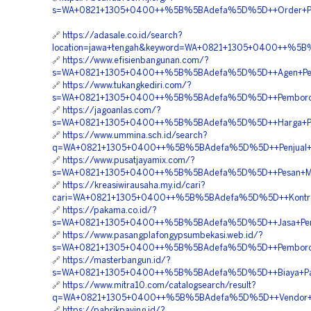
s=WA+0821+1305+0400++%5B%5BAdefa%5D%5D++Order+Permea
🔗
https://adasale.co.id/search?
location=jawa+tengah&keyword=WA+0821+1305+0400++%5B
🔗
https://www.efisienbangunan.com/?
s=WA+0821+1305+0400++%5B%5BAdefa%5D%5D++Agen+Penjual
🔗
https://www.tukangkediri.com/?
s=WA+0821+1305+0400++%5B%5BAdefa%5D%5D++Pemborong+
🔗
https://jagoanlas.com/?
s=WA+0821+1305+0400++%5B%5BAdefa%5D%5D++Harga+Penga
🔗
https://www.ummina.sch.id/search?
q=WA+0821+1305+0400++%5B%5BAdefa%5D%5D++Penjual+Gra
🔗
https://www.pusatjayamix.com/?
s=WA+0821+1305+0400++%5B%5BAdefa%5D%5D++Pesan+Materi
🔗
https://kreasiwirausaha.my.id/cari?
cari=WA+0821+1305+0400++%5B%5BAdefa%5D%5D++Kontrakto
🔗
https://pakama.co.id/?
s=WA+0821+1305+0400++%5B%5BAdefa%5D%5D++Jasa+Pemas
🔗
https://www.pasangplafongypsumbekasi.web.id/?
s=WA+0821+1305+0400++%5B%5BAdefa%5D%5D++Pemborong+P
🔗
https://masterbangun.id/?
s=WA+0821+1305+0400++%5B%5BAdefa%5D%5D++Biaya+Pasa
🔗
https://www.mitra10.com/catalogsearch/result?
q=WA+0821+1305+0400++%5B%5BAdefa%5D%5D++Vendor+Per
🔗
https://pabrikpaving.id/?