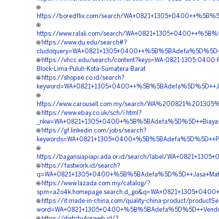
🌐
https://boredflix.com/search/WA+0821+1305+0400++%5B%5
🌐
https://www.ralali.com/search/WA+0821+1305+0400++%5B%
🌐
https://www.du.edu/search#?
cludoquery=WA+0821+1305+0400++%5B%5BAdefa%5D%5D++Re
🌐
https://vhcc.edu/search/content?keys=WA-0821-1305-0400-P
Block-Lima-Puluh-Kota-Sumatera-Barat
🌐
https://shopee.co.id/search?
keyword=WA+0821+1305+0400++%5B%5BAdefa%5D%5D++Jasa+
🌐
https://www.carousell.com.my/search/WA%200821%2013
🌐
https://www.ebay.co.uk/sch/i.html?
_nkw=WA+0821+1305+0400+%5B%5BAdefa%5D%5D++Biaya+Pasa
🌐
https://gf.linkedin.com/jobs/search?
keywords=WA+0821+1305+0400+%5B%5BAdefa%5D%5D++Pengad
🌐
https://bagansiapiapi.ada.or.id/search/label/WA+0821+130
🌐
https://fastwork.id/search?
q=WA+0821+1305+0400+%5B%5BAdefa%5D%5D++Jasa+Material
🌐
https://www.lazada.com.my/catalog/?
spm=a2o4k.homepage.search.d_go&q=WA+0821+1305+0400+%
🌐
https://it.made-in-china.com/quality-china-product/productS
word=WA+0821+1305+0400+%5B%5BAdefa%5D%5D++Vendor+Pe
🌐
https://distributor.web.id/?