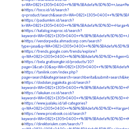
s=WA+0821+1305+0400++%5B%5BAdefa%5D%5D++Jasa+Pemasan
🌐
https://toco.id/id/search?
q=product/search&search=WA+0821+1305+0400++%5B%5BAde
🌐
https://padiumkm.id/search?
k=WA+0821+1305+0400++%5B%5BAdefa%5D%5D++Harga+Materi
🌐
https://katalog.inaproc.id/search?
keyword=WA+0821+1305+0400++%5B%5BAdefa%5D%5D++Jual+Gr
🌐
https://vendorpedia.ahmadcorp.com/search?
type=jasa&q=WA+0821+1305+0400++%5B%5BAdefa%5D%5D++Ja
🌐
https://trends.google.com/trends/explore?
q=WA+0821+1305+0400++%5B%5BAdefa%5D%5D++Agen+Gravel+
🌐
https://bela.gratisongkir.id/products/10?
page=1&cat=10&sq=WA+0821+1305+0400++%5B%5BAdefa%5D%
🌐
https://tanilink.com/index.php?
page=search&kategorisearch=searchberita&submit=search
🌐
https://dodolan.jogjakota.go.id/search?
keyword=WA+0821+1305+0400++%5B%5BAdefa%5D%5D++Pusat+
🌐
https://lakukan.co.id/search?
keyword=WA+0821+1305+0400++%5B%5BAdefa%5D%5D++Harga+
🌐
https://www.jualaku.id/all-categories?
q=WA+0821+1305+0400++%5B%5BAdefa%5D%5D++Harga+Grass+
🌐
https://www.pricebook.co.id/search?
keyword=WA+0821+1305+0400++%5B%5BAdefa%5D%5D++Kontrak
🌐
https://direktoriukm.com/search/?