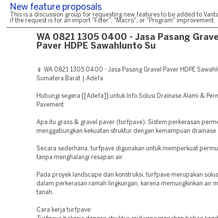
New feature proposals
This is a discussion group for requesting new features to be added to Vanta
if the request is for an import "Filter", "Macro", or "Program" improvement.
WA 0821 1305 0400 - Jasa Pasang Grave
Paver HDPE Sawahlunto Su
📱 WA 0821 1305 0400 - Jasa Pasang Gravel Paver HDPE Sawahl
Sumatera Barat | Adefa
Hubungi segera [[Adefa]] untuk Info Solusi Drainase Alami & Pe
Pavement
Apa itu grass & gravel paver (turfpave): Sistem perkerasan perm
menggabungkan kekuatan struktur dengan kemampuan drainase 
Secara sederhana, turfpave digunakan untuk memperkuat permu
tanpa menghalangi resapan air.
Pada proyek landscape dan konstruksi, turfpave merupakan solu
dalam perkerasan ramah lingkungan, karena memungkinkan air 
tanah.
Cara kerja turfpave: