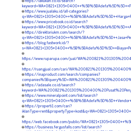
🌐
https://lakukan.co.id/search?
keyword=WA+0821+1305+0400++%5B%5BAdefa%5D%5D++Penye
🌐
https://www.jualaku.id/all-categories?
q=WA+0821+1305+0400++%5B%5BAdefa%5D%5D++Harga+Pema
🌐
https://www.pricebook.co.id/search?
keyword=WA+0821+1305+0400++%5B%5BAdefa%5D%5D++Agen+P
🌐
https://direktoriukm.com/search/?
q=WA+0821+1305+0400++%5B%5BAdefa%5D%5D++Jasa+Pemasa
🌐
https://blog.fastwork.id/?
s=WA+0821+1305+0400++%5B%5BAdefa%5D%5D++Biaya+Pemasa
🌐
https://www.ruparupa.com/jual/WA%200821%201305%20
🌐
https://ruangjual.com/cari/WA%200821%201305%20040
🌐
https://inaproduct.com/search/companies?
companies%5Bquery%5D=WA%200821%201305%200400%20
🌐
https://adasale.co.id/search?
keyword=WA%200821%201305%200400%20Pusat%20Penga
🌐
https://www.mineralpoint.com/list/search?
q=WA+0821+1305+0400++%5B%5BAdefa%5D%5D++Vendor+Turf
🌐
https://properti1.com/cari?
iklanType=rent&propertyType=kost&q=WA+0821+1305+0400
🌐
https://web.facebook.com/public/WA+0821+1305+0400++%5
🌐
https://business.fergusfalls.com/list/search?