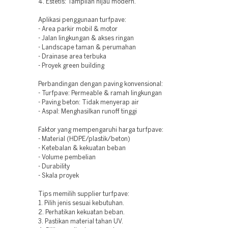
4. Estetis: Tampilan hijau modern.
Aplikasi penggunaan turfpave:
- Area parkir mobil & motor
- Jalan lingkungan & akses ringan
- Landscape taman & perumahan
- Drainase area terbuka
- Proyek green building
Perbandingan dengan paving konvensional:
- Turfpave: Permeable & ramah lingkungan
- Paving beton: Tidak menyerap air
- Aspal: Menghasilkan runoff tinggi
Faktor yang mempengaruhi harga turfpave:
- Material (HDPE/plastik/beton)
- Ketebalan & kekuatan beban
- Volume pembelian
- Durability
- Skala proyek
Tips memilih supplier turfpave:
1. Pilih jenis sesuai kebutuhan.
2. Perhatikan kekuatan beban.
3. Pastikan material tahan UV.