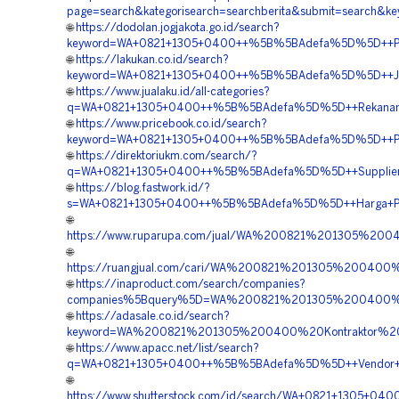
page=search&kategorisearch=searchberita&submit=search
🌐
https://dodolan.jogjakota.go.id/search?
keyword=WA+0821+1305+0400++%5B%5BAdefa%5D%5D++Penga
🌐
https://lakukan.co.id/search?
keyword=WA+0821+1305+0400++%5B%5BAdefa%5D%5D++Jasa+P
🌐
https://www.jualaku.id/all-categories?
q=WA+0821+1305+0400++%5B%5BAdefa%5D%5D++Rekanan+Per
🌐
https://www.pricebook.co.id/search?
keyword=WA+0821+1305+0400++%5B%5BAdefa%5D%5D++Pesan+
🌐
https://direktoriukm.com/search/?
q=WA+0821+1305+0400++%5B%5BAdefa%5D%5D++Supplier+Pe
🌐
https://blog.fastwork.id/?
s=WA+0821+1305+0400++%5B%5BAdefa%5D%5D++Harga+Pemas
🌐
https://www.ruparupa.com/jual/WA%200821%201305%2
🌐
https://ruangjual.com/cari/WA%200821%201305%20040
🌐
https://inaproduct.com/search/companies?
companies%5Bquery%5D=WA%200821%201305%200400%20
🌐
https://adasale.co.id/search?
keyword=WA%200821%201305%200400%20Kontraktor%20
🌐
https://www.apacc.net/list/search?
q=WA+0821+1305+0400++%5B%5BAdefa%5D%5D++Vendor+Jual
🌐
https://www.shutterstock.com/id/search/WA+0821+1305+04