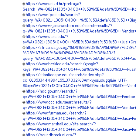
🌐
https://www.unizd.hr/pretraga?
Search=WA+0821+1305+0400++%5B%5BAdefa%5D%5D++Kontra
🌐
https://www.fpcc.edu/search?
query=WA+0821+1305+0400++%5B%5BAdefa%5D%5D++Biaya+
🌐
https://www.virginiawestern.edu/search-results/?
q=WA+0821+1305+0400++%5B%5BAdefa%5D%5D++Vendor+Jual+
🌐
https://www.ucsc.edu/?
s=WA+0821+1305+0400++%5B%5BAdefa%5D%5D++Jual+Grass
🌐
https://africa.sis.gov.eg/%D9%86%D8%AA%D8%A7%D8
%D8%A7%D9%84%D8%A8%D8%AD%D8%AB/?
query=WA+0821+1305+0400++%5B%5BAdefa%5D%5D++Pusat+P
🌐
https://www.berklee.edu/search/google?
keys=WA+0821+1305+0400++%5B%5BAdefa%5D%5D++Pusat+Pe
🌐
https://atlanticcape.edu/search/index.php?
cx=013533444994155137032%3Amkvyssudugq&ie=UTF-
8&q=WA+0821+1305+0400++%5B%5BAdefa%5D%5D++Vendor+Ju
🌐
https://hdc.gov.mn/search/?
q=WA+0821+1305+0400++%5B%5BAdefa%5D%5D++Pemborong+
🌐
https://www.ccc.edu/searchresults/?
q=WA+0821+1305+0400++%5B%5BAdefa%5D%5D++Vendor+Jual+
🌐
https://www.furman.edu/search/?
q=WA+0821+1305+0400++%5B%5BAdefa%5D%5D++Jasa+Pengada
🌐
https://www.marshall.edu/site-search/?
q=WA+0821+1305+0400++%5B%5BAdefa%5D%5D++Jasa+Pemasa
🌐
https://boundbrook-nj.org/?