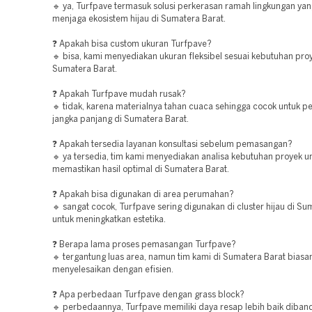
🔹 ya, Turfpave termasuk solusi perkerasan ramah lingkungan y
menjaga ekosistem hijau di Sumatera Barat.
❓ Apakah bisa custom ukuran Turfpave?
🔹 bisa, kami menyediakan ukuran fleksibel sesuai kebutuhan proy
Sumatera Barat.
❓ Apakah Turfpave mudah rusak?
🔹 tidak, karena materialnya tahan cuaca sehingga cocok untuk 
jangka panjang di Sumatera Barat.
❓ Apakah tersedia layanan konsultasi sebelum pemasangan?
🔹 ya tersedia, tim kami menyediakan analisa kebutuhan proyek u
memastikan hasil optimal di Sumatera Barat.
❓ Apakah bisa digunakan di area perumahan?
🔹 sangat cocok, Turfpave sering digunakan di cluster hijau di Su
untuk meningkatkan estetika.
❓ Berapa lama proses pemasangan Turfpave?
🔹 tergantung luas area, namun tim kami di Sumatera Barat biasa
menyelesaikan dengan efisien.
❓ Apa perbedaan Turfpave dengan grass block?
🔹 perbedaannya, Turfpave memiliki daya resap lebih baik diban