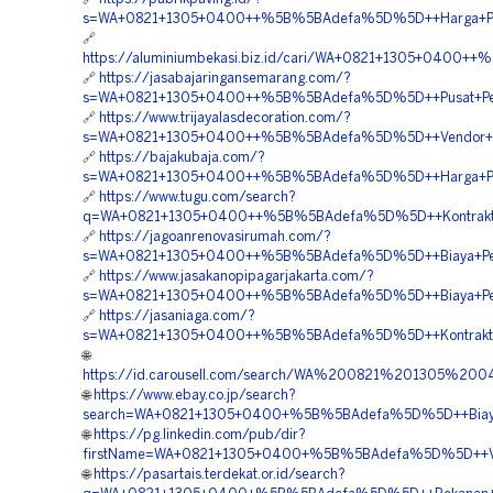
s=WA+0821+1305+0400++%5B%5BAdefa%5D%5D++Harga+Pema
🔗
https://aluminiumbekasi.biz.id/cari/WA+0821+1305+0400
🔗
https://jasabajaringansemarang.com/?
s=WA+0821+1305+0400++%5B%5BAdefa%5D%5D++Pusat+Pengad
🔗
https://www.trijayalasdecoration.com/?
s=WA+0821+1305+0400++%5B%5BAdefa%5D%5D++Vendor+Pengad
🔗
https://bajakubaja.com/?
s=WA+0821+1305+0400++%5B%5BAdefa%5D%5D++Harga+Penga
🔗
https://www.tugu.com/search?
q=WA+0821+1305+0400++%5B%5BAdefa%5D%5D++Kontraktor+
🔗
https://jagoanrenovasirumah.com/?
s=WA+0821+1305+0400++%5B%5BAdefa%5D%5D++Biaya+Pemasa
🔗
https://www.jasakanopipagarjakarta.com/?
s=WA+0821+1305+0400++%5B%5BAdefa%5D%5D++Biaya+Penga
🔗
https://jasaniaga.com/?
s=WA+0821+1305+0400++%5B%5BAdefa%5D%5D++Kontraktor+
🌐
https://id.carousell.com/search/WA%200821%201305%2
🌐
https://www.ebay.co.jp/search?
search=WA+0821+1305+0400+%5B%5BAdefa%5D%5D++Biaya+Pe
🌐
https://pg.linkedin.com/pub/dir?
firstName=WA+0821+1305+0400+%5B%5BAdefa%5D%5D++Vendo
🌐
https://pasartais.terdekat.or.id/search?