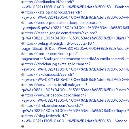
🌐
https://padiumkm.id/search?
k=WA+0821+1305+0400++%5B%5BAdefa%5D%5D++Pemborong+
🌐
https://katalog.inaproc.id/search?
keyword=WA+0821+1305+0400++%5B%5BAdefa%5D%5D++Pemb
🌐
https://vendorpedia.ahmadcorp.com/search?
type=jasa&q=WA+0821+1305+0400++%5B%5BAdefa%5D%5D++B
🌐
https://trends.google.com/trends/explore?
q=WA+0821+1305+0400++%5B%5BAdefa%5D%5D++Biaya+Pasan
🌐
https://bela.gratisongkir.id/products/10?
page=1&cat=10&sq=WA+0821+1305+0400++%5B%5BAdefa%5D
🌐
https://tanilink.com/index.php?
page=search&kategorisearch=searchberita&submit=search
🌐
https://dodolan.jogjakota.go.id/search?
keyword=WA+0821+1305+0400++%5B%5BAdefa%5D%5D++Biaya
🌐
https://lakukan.co.id/search?
keyword=WA+0821+1305+0400++%5B%5BAdefa%5D%5D++Biaya
🌐
https://www.jualaku.id/all-categories?
q=WA+0821+1305+0400++%5B%5BAdefa%5D%5D++Pusat+Peng
🌐
https://www.pricebook.co.id/search?
keyword=WA+0821+1305+0400++%5B%5BAdefa%5D%5D++Vend
🌐
https://direktoriukm.com/search/?
q=WA+0821+1305+0400++%5B%5BAdefa%5D%5D++Biaya+Pema
🌐
https://blog.fastwork.id/?
s=WA+0821+1305+0400++%5B%5BAdefa%5D%5D++Vendor+Jua
🌐