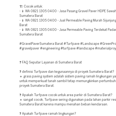
🏗️ Cocok untuk:
- 📱 WA 0821 1305 0400 - Jasa Pasang Gravel Paver HDPE Sawah
Sumatera Barat
- 📱 WA 0821 1305 0400 - Jual Permeable Paving Murah Sijunjun
Barat
- 📱 WA 0821 1305 0400 - Jasa Permeable Paving Terdekat Pada
Sumatera Barat
#GravelPaverSumatera Barat #Turfpave #Landscape #GreenPro
#gravelpaver #engineering #turfpave #landscape #materialpro
❓ FAQ Seputar Layanan di Sumatera Barat
❓ definisi Turfpave dan kegunaannya di proyek Sumatera Barat?
🔹 grass paving system adalah sistem paving ramah lingkungan y
untuk memperkuat tanah sambil tetap memungkinkan pertumbuh
proyek Sumatera Barat.
❓ Apakah Turfpave cocok untuk area parkir di Sumatera Barat?
🔹 sangat cocok, Turfpave sering digunakan pada lahan parkir re
Sumatera Barat karena mampu menahan beban kendaraan.
❓ Apakah Turfpave ramah lingkungan?