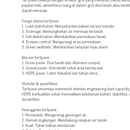
Turfpave bekerja dengan struktur grid yang menahan beban ken
pejalan kaki, sementara ruang di dalam grid diisi tanah atau keriki
dapat meresap.
Fungsi utama turfpave:
1. Load distribution: Menyebarkan beban secara merata.
2. Drainage: Memungkinkan air meresap ke tanah.
3. Soil stabilization: Menstabilkan permukaan tanah.
4. Erosion control: Mengurangi erosi permukaan.
5. Green aesthetic: Memberikan tampilan hijau alami.
Macam turfpave:
1. Grass paver: Diisi tanah dan ditanami rumput.
2. Gravel paver: Diisi kerikil untuk area kendaraan.
3. HDPE paver: Lebih fleksibel dan tahan lama.
Standar & spesifikasi:
Turfpave umumnya memenuhi standar engineering load capacity 
HDPE berkualitas untuk memastikan ketahanan beban, stabilitas,
durabilitas.
Keunggulan turfpave:
1. Permeable: Mengurangi genangan air.
2. Ramah lingkungan: Mendukung resapan air tanah.
3. Kuat: Tahan beban kendaraan.