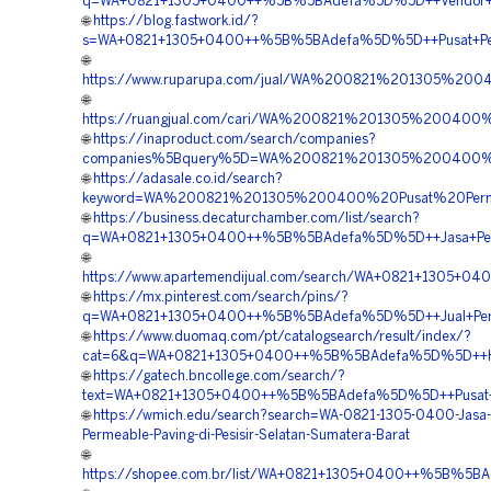
q=WA+0821+1305+0400++%5B%5BAdefa%5D%5D++Vendor+Jual+
🌐
https://blog.fastwork.id/?
s=WA+0821+1305+0400++%5B%5BAdefa%5D%5D++Pusat+Penjual
🌐
https://www.ruparupa.com/jual/WA%200821%201305%20
🌐
https://ruangjual.com/cari/WA%200821%201305%200400
🌐
https://inaproduct.com/search/companies?
companies%5Bquery%5D=WA%200821%201305%200400%20
🌐
https://adasale.co.id/search?
keyword=WA%200821%201305%200400%20Pusat%20Permea
🌐
https://business.decaturchamber.com/list/search?
q=WA+0821+1305+0400++%5B%5BAdefa%5D%5D++Jasa+Pemasan
🌐
https://www.apartemendijual.com/search/WA+0821+1305+04
🌐
https://mx.pinterest.com/search/pins/?
q=WA+0821+1305+0400++%5B%5BAdefa%5D%5D++Jual+Permeab
🌐
https://www.duomaq.com/pt/catalogsearch/result/index/?
cat=6&q=WA+0821+1305+0400++%5B%5BAdefa%5D%5D++Harga+
🌐
https://gatech.bncollege.com/search/?
text=WA+0821+1305+0400++%5B%5BAdefa%5D%5D++Pusat+Peng
🌐
https://wmich.edu/search?search=WA-0821-1305-0400-Jasa
Permeable-Paving-di-Pesisir-Selatan-Sumatera-Barat
🌐
https://shopee.com.br/list/WA+0821+1305+0400++%5B%5BAd