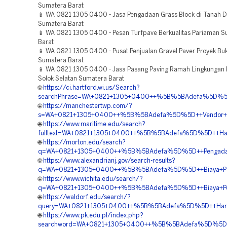
Sumatera Barat
📱 WA 0821 1305 0400 - Jasa Pengadaan Grass Block di Tanah D
Sumatera Barat
📱 WA 0821 1305 0400 - Pesan Turfpave Berkualitas Pariaman 
Barat
📱 WA 0821 1305 0400 - Pusat Penjualan Gravel Paver Proyek Buki
Sumatera Barat
📱 WA 0821 1305 0400 - Jasa Pasang Paving Ramah Lingkungan B
Solok Selatan Sumatera Barat
🌐
https://ci.hartford.wi.us/Search?
searchPhrase=WA+0821+1305+0400++%5B%5BAdefa%5D%5D++A
🌐
https://manchestertwp.com/?
s=WA+0821+1305+0400++%5B%5BAdefa%5D%5D++Vendor+Peng
🌐
https://www.maritime.edu/search?
fulltext=WA+0821+1305+0400++%5B%5BAdefa%5D%5D++Harga+
🌐
https://morton.edu/search?
q=WA+0821+1305+0400++%5B%5BAdefa%5D%5D++Pengadaan+P
🌐
https://www.alexandrianj.gov/search-results?
q=WA+0821+1305+0400++%5B%5BAdefa%5D%5D++Biaya+Pasan
🌐
https://www.wichita.edu/search/?
q=WA+0821+1305+0400++%5B%5BAdefa%5D%5D++Biaya+Penga
🌐
https://waldorf.edu/search/?
query=WA+0821+1305+0400++%5B%5BAdefa%5D%5D++Harga+P
🌐
https://www.pk.edu.pl/index.php?
searchword=WA+0821+1305+0400++%5B%5BAdefa%5D%5D++Ag