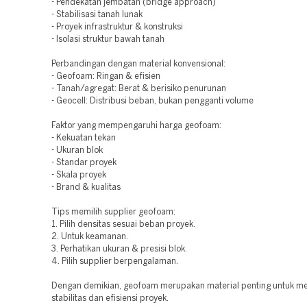
- Pendekatan jembatan (bridge approach)
- Stabilisasi tanah lunak
- Proyek infrastruktur & konstruksi
- Isolasi struktur bawah tanah
Perbandingan dengan material konvensional:
- Geofoam: Ringan & efisien
- Tanah/agregat: Berat & berisiko penurunan
- Geocell: Distribusi beban, bukan pengganti volume
Faktor yang mempengaruhi harga geofoam:
- Kekuatan tekan
- Ukuran blok
- Standar proyek
- Skala proyek
- Brand & kualitas
Tips memilih supplier geofoam:
1. Pilih densitas sesuai beban proyek.
2. Untuk keamanan.
3. Perhatikan ukuran & presisi blok.
4. Pilih supplier berpengalaman.
Dengan demikian, geofoam merupakan material penting untuk m
stabilitas dan efisiensi proyek.