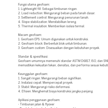
Fungsi utama geofoam:
1. Lightweight fill: Sebagai timbunan ringan.
2. Load reduction: Mengurangi beban pada tanah dasar.
3. Settlement control: Mengurangi penurunan tanah.
4. Slope stabilization: Menstabilkan lereng.
5. Thermal insulation: Memberikan isolasi termal.
Macam geofoam:
1. Geofoam EPS: Umum digunakan untuk konstruksi.
2. Geofoam block: Berbentuk blok untuk timbunan.
3. Geofoam custom: Disesuaikan dengan kebutuhan proyek.
Standar & spesifikasi:
Geofoam umumnya memenuhi standar ASTM D6817, ISO, dan SNI
memastikan kekuatan tekan, densitas, dan performa sesuai kebut
Keunggulan geofoam:
1. Sangat ringan: Mengurangi beban signifikan.
2. Instalasi cepat: Mempercepat proyek.
3. Stabil: Mengurangi risiko deformasi.
4. Efisien: Menghemat biaya konstruksi jangka panjang.
Aplikasi penggunaan geofoam:
- Timbunan jalan & flyover