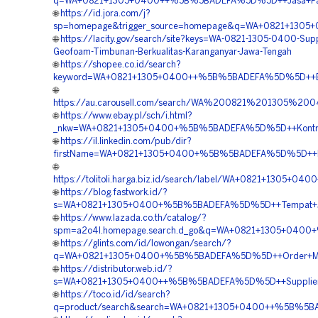
q=WA+0821+1305+0400++%5B%5BADEFA%5D%5D++Jasa+Pasan
🌐
https://id.jora.com/j?
sp=homepage&trigger_source=homepage&q=WA+0821+1305+
🌐
https://lacity.gov/search/site?keys=WA-0821-1305-0400-Supp
Geofoam-Timbunan-Berkualitas-Karanganyar-Jawa-Tengah
🌐
https://shopee.co.id/search?
keyword=WA+0821+1305+0400++%5B%5BADEFA%5D%5D++Biay
🌐
https://au.carousell.com/search/WA%200821%201305%
🌐
https://www.ebay.pl/sch/i.html?
_nkw=WA+0821+1305+0400+%5B%5BADEFA%5D%5D++Kontrakt
🌐
https://il.linkedin.com/pub/dir?
firstName=WA+0821+1305+0400+%5B%5BADEFA%5D%5D++Ha
🌐
https://tolitoli.harga.biz.id/search/label/WA+0821+130
🌐
https://blog.fastwork.id/?
s=WA+0821+1305+0400+%5B%5BADEFA%5D%5D++Tempat+Jua
🌐
https://www.lazada.co.th/catalog/?
spm=a2o4l.homepage.search.d_go&q=WA+0821+1305+0400
🌐
https://glints.com/id/lowongan/search/?
q=WA+0821+1305+0400+%5B%5BADEFA%5D%5D++Order+Mater
🌐
https://distributor.web.id/?
s=WA+0821+1305+0400++%5B%5BADEFA%5D%5D++Supplier+G
🌐
https://toco.id/id/search?
q=product/search&search=WA+0821+1305+0400++%5B%5BA