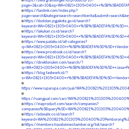
🌐
https://bela.gratisongkir.id/products/10?
page=1&cat=10&sq=WA+0821+1305+0400++%5B%5BADEFA%5D
🌐
https://tanilink.com/index.php?
page=search&kategorisearch=searchberita&submit=searc
🌐
https://dodolan.jogjakota.go.id/search?
keyword=WA+0821+1305+0400++%5B%5BADEFA%5D%5D++Jual
🌐
https://lakukan.co.id/search?
keyword=WA+0821+1305+0400++%5B%5BADEFA%5D%5D++Pen
🌐
https://www.jualaku.id/all-categories?
q=WA+0821+1305+0400++%5B%5BADEFA%5D%5D++Vendor+Jual
🌐
https://www.pricebook.co.id/search?
keyword=WA+0821+1305+0400++%5B%5BADEFA%5D%5D++Biaya+
🌐
https://direktoriukm.com/search/?
q=WA+0821+1305+0400++%5B%5BADEFA%5D%5D++Jasa+Pema
🌐
https://blog.fastwork.id/?
s=WA+0821+1305+0400++%5B%5BADEFA%5D%5D++Vendor+Jua
🌐
https://www.ruparupa.com/jual/WA%200821%201305%20
🌐
https://ruangjual.com/cari/WA%200821%201305%20040
🌐
https://inaproduct.com/search/companies?
companies%5Bquery%5D=WA%200821%201305%200400%2
🌐
https://adasale.co.id/search?
keyword=WA%200821%201305%200400%20Pemborong%20M
🌐
https://members.houstonnwchamber.org/list/search?