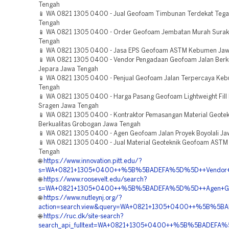
Tengah
📱 WA 0821 1305 0400 - Jual Geofoam Timbunan Terdekat Tega
Tengah
📱 WA 0821 1305 0400 - Order Geofoam Jembatan Murah Surak
Tengah
📱 WA 0821 1305 0400 - Jasa EPS Geofoam ASTM Kebumen Jaw
📱 WA 0821 1305 0400 - Vendor Pengadaan Geofoam Jalan Berku
Jepara Jawa Tengah
📱 WA 0821 1305 0400 - Penjual Geofoam Jalan Terpercaya Ke
Tengah
📱 WA 0821 1305 0400 - Harga Pasang Geofoam Lightweight Fill 
Sragen Jawa Tengah
📱 WA 0821 1305 0400 - Kontraktor Pemasangan Material Geote
Berkualitas Grobogan Jawa Tengah
📱 WA 0821 1305 0400 - Agen Geofoam Jalan Proyek Boyolali J
📱 WA 0821 1305 0400 - Jual Material Geoteknik Geofoam AST
Tengah
🌐
https://www.innovation.pitt.edu/?
s=WA+0821+1305+0400++%5B%5BADEFA%5D%5D++Vendor+Geo
🌐
https://www.roosevelt.edu/search?
s=WA+0821+1305+0400++%5B%5BADEFA%5D%5D++Agen+Geof
🌐
https://www.nutleynj.org/?
action=search.view&query=WA+0821+1305+0400++%5B%5BA
🌐
https://ruc.dk/site-search?
search_api_fulltext=WA+0821+1305+0400++%5B%5BADEFA%5D