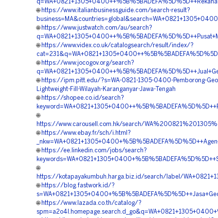
q=WA+0821+1305+0400++%5B%5BADEFA%5D%5D++Rekanan+G
🌐
https://www.italianbusinessguide.com/search-result?
business=MA&countries=global&search=WA+0821+1305+0400
🌐
https://www.justwatch.com/au/search?
q=WA+0821+1305+0400++%5B%5BADEFA%5D%5D++Pusat+Mater
🌐
https://www.videx.co.uk/catalogsearch/result/index/?
cat=231&q=WA+0821+1305+0400++%5B%5BADEFA%5D%5D++Ha
🌐
https://www.jocogov.org/search?
q=WA+0821+1305+0400++%5B%5BADEFA%5D%5D++Jual+Geofo
🌐
https://ipm.pitt.edu/?s=WA-0821-1305-0400-Pemborong-Ge
Lightweight-Fill-Wilayah-Karanganyar-Jawa-Tengah
🌐
https://shopee.co.id/search?
keyword=WA+0821+1305+0400++%5B%5BADEFA%5D%5D++Pusat+
🌐
https://www.carousell.com.hk/search/WA%200821%20
🌐
https://www.ebay.fr/sch/i.html?
_nkw=WA+0821+1305+0400+%5B%5BADEFA%5D%5D++Agen+Pe
🌐
https://ee.linkedin.com/jobs/search?
keywords=WA+0821+1305+0400+%5B%5BADEFA%5D%5D++Sup
🌐
https://kotapayakumbuh.harga.biz.id/search/label/WA+08
🌐
https://blog.fastwork.id/?
s=WA+0821+1305+0400+%5B%5BADEFA%5D%5D++Jasa+Geofo
🌐
https://www.lazada.co.th/catalog/?
spm=a2o4l.homepage.search.d_go&q=WA+0821+1305+0400+