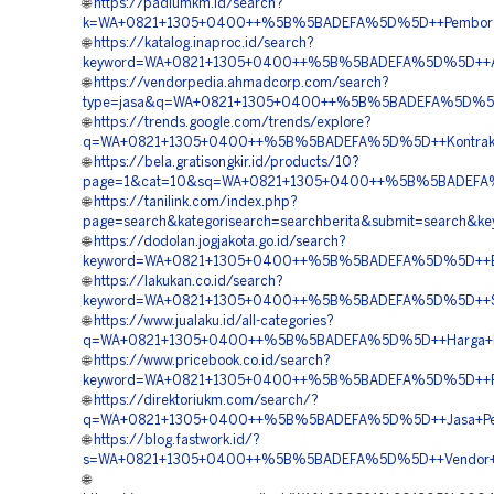
🌐
https://padiumkm.id/search?
k=WA+0821+1305+0400++%5B%5BADEFA%5D%5D++Pemborong
🌐
https://katalog.inaproc.id/search?
keyword=WA+0821+1305+0400++%5B%5BADEFA%5D%5D++Agen+
🌐
https://vendorpedia.ahmadcorp.com/search?
type=jasa&q=WA+0821+1305+0400++%5B%5BADEFA%5D%5D++P
🌐
https://trends.google.com/trends/explore?
q=WA+0821+1305+0400++%5B%5BADEFA%5D%5D++Kontrakto
🌐
https://bela.gratisongkir.id/products/10?
page=1&cat=10&sq=WA+0821+1305+0400++%5B%5BADEFA%5D
🌐
https://tanilink.com/index.php?
page=search&kategorisearch=searchberita&submit=sear
🌐
https://dodolan.jogjakota.go.id/search?
keyword=WA+0821+1305+0400++%5B%5BADEFA%5D%5D++Biay
🌐
https://lakukan.co.id/search?
keyword=WA+0821+1305+0400++%5B%5BADEFA%5D%5D++Supp
🌐
https://www.jualaku.id/all-categories?
q=WA+0821+1305+0400++%5B%5BADEFA%5D%5D++Harga+Mater
🌐
https://www.pricebook.co.id/search?
keyword=WA+0821+1305+0400++%5B%5BADEFA%5D%5D++Pesa
🌐
https://direktoriukm.com/search/?
q=WA+0821+1305+0400++%5B%5BADEFA%5D%5D++Jasa+Peng
🌐
https://blog.fastwork.id/?
s=WA+0821+1305+0400++%5B%5BADEFA%5D%5D++Vendor+Pe
🌐