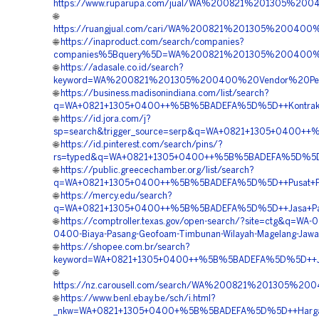
https://www.ruparupa.com/jual/WA%200821%201305%
🌐
https://ruangjual.com/cari/WA%200821%201305%20040
🌐
https://inaproduct.com/search/companies?
companies%5Bquery%5D=WA%200821%201305%200400%
🌐
https://adasale.co.id/search?
keyword=WA%200821%201305%200400%20Vendor%20Peng
🌐
https://business.madisonindiana.com/list/search?
q=WA+0821+1305+0400++%5B%5BADEFA%5D%5D++Kontrakto
🌐
https://id.jora.com/j?
sp=search&trigger_source=serp&q=WA+0821+1305+0400++%
🌐
https://id.pinterest.com/search/pins/?
rs=typed&q=WA+0821+1305+0400++%5B%5BADEFA%5D%5D++
🌐
https://public.greecechamber.org/list/search?
q=WA+0821+1305+0400++%5B%5BADEFA%5D%5D++Pusat+Peng
🌐
https://mercy.edu/search?
q=WA+0821+1305+0400++%5B%5BADEFA%5D%5D++Jasa+Pasa
🌐
https://comptroller.texas.gov/open-search/?site=ctg&q=WA-0
0400-Biaya-Pasang-Geofoam-Timbunan-Wilayah-Magelang-Jawa
🌐
https://shopee.com.br/search?
keyword=WA+0821+1305+0400++%5B%5BADEFA%5D%5D++Jasa
🌐
https://nz.carousell.com/search/WA%200821%201305%
🌐
https://www.benl.ebay.be/sch/i.html?
_nkw=WA+0821+1305+0400+%5B%5BADEFA%5D%5D++Harga+P