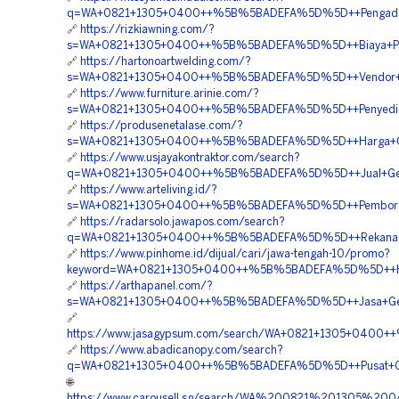
q=WA+0821+1305+0400++%5B%5BADEFA%5D%5D++Pengadaan+
🔗
https://rizkiawning.com/?
s=WA+0821+1305+0400++%5B%5BADEFA%5D%5D++Biaya+Pemas
🔗
https://hartonoartwelding.com/?
s=WA+0821+1305+0400++%5B%5BADEFA%5D%5D++Vendor+G
🔗
https://www.furniture.arinie.com/?
s=WA+0821+1305+0400++%5B%5BADEFA%5D%5D++Penyedia+Ge
🔗
https://produsenetalase.com/?
s=WA+0821+1305+0400++%5B%5BADEFA%5D%5D++Harga+Geof
🔗
https://www.usjayakontraktor.com/search?
q=WA+0821+1305+0400++%5B%5BADEFA%5D%5D++Jual+Geo
🔗
https://www.arteliving.id/?
s=WA+0821+1305+0400++%5B%5BADEFA%5D%5D++Pemborong+
🔗
https://radarsolo.jawapos.com/search?
q=WA+0821+1305+0400++%5B%5BADEFA%5D%5D++Rekanan+G
🔗
https://www.pinhome.id/dijual/cari/jawa-tengah-10/promo?
keyword=WA+0821+1305+0400++%5B%5BADEFA%5D%5D++Har
🔗
https://arthapanel.com/?
s=WA+0821+1305+0400++%5B%5BADEFA%5D%5D++Jasa+Geofo
🔗
https://www.jasagypsum.com/search/WA+0821+1305+0400
🔗
https://www.abadicanopy.com/search?
q=WA+0821+1305+0400++%5B%5BADEFA%5D%5D++Pusat+Geo
🌐
https://www.carousell.sg/search/WA%200821%201305