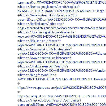
type=jasa&q=WA+0821+1305+0400++%5B%5BADEFA%5D%5D++Ja
🌐
https://trends.google.com/trends/explore?
q=WA+0821+1305+0400++%5B%5BADEFA%5D%5D++Harga+Peng
🌐
https://bela.gratisongkir.id/products/10?
page=1&cat=10&sq=WA+0821+1305+0400++%5B%5BADEFA%5
🌐
https://tanilink.com/index.php?
page=search&kategorisearch=searchberita&submit=searc
🌐
https://dodolan.jogjakota.go.id/search?
keyword=WA+0821+1305+0400++%5B%5BADEFA%5D%5D++Ag
🌐
https://lakukan.co.id/search?
keyword=WA+0821+1305+0400++%5B%5BADEFA%5D%5D++Supp
🌐
https://www.jualaku.id/all-categories?
q=WA+0821+1305+0400++%5B%5BADEFA%5D%5D++Rekanan+G
🌐
https://www.pricebook.co.id/search?
keyword=WA+0821+1305+0400++%5B%5BADEFA%5D%5D++Ven
🌐
https://direktoriukm.com/search/?
q=WA+0821+1305+0400++%5B%5BADEFA%5D%5D++Vendor+Jua
🌐
https://blog.fastwork.id/?
s=WA+0821+1305+0400++%5B%5BADEFA%5D%5D++Rekanan+Geo
🌐
https://www.ruparupa.com/jual/WA%200821%201305%20
🌐
https://ruangjual.com/cari/WA%200821%201305%2004
🌐
https://inaproduct.com/search/companies?
companies%5Bquery%5D=WA%200821%201305%200400%2