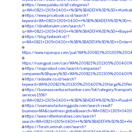
🌐
https://www.jualaku.id/all-categories?
q=WA+0821+1305+0400++%5B%5BADEFA%5D%5D++Kontraktor
🌐
https://www.pricebook.co.id/search?
keyword=WA+0821+1305+0400++%5B%5BADEFA%5D%5D++Jasa+
🌐
https://direktoriukm.com/search/?
q=WA+0821+1305+0400++%5B%5BADEFA%5D%5D++Biaya+Pasa
🌐
https://blog.fastwork.id/?
s=WA+0821+1305+0400++%5B%5BADEFA%5D%5D++Order+Geofo
🌐
https://www.ruparupa.com/jual/WA%200821%201305%20
🌐
https://ruangjual.com/cari/WA%200821%201305%2004
🌐
https://inaproduct.com/search/companies?
companies%5Bquery%5D=WA%200821%201305%200400%20
🌐
https://adasale.co.id/search?
keyword=WA%200821%201305%200400%20Harga%20Peng
🌐
https://business.venturachamber.com/list/category/transporta
services-1556?
q=WA+0821+1305+0400++%5B%5BADEFA%5D%5D++Pusat+Penj
🌐
https://usamanufacturingguide.com/search-result?
business=MA&countries=global&search=WA+0821+1305+040
🌐
https://www.rottentomatoes.com/search?
search=WA+0821+1305+0400++%5B%5BADEFA%5D%5D++Rekan
🌐
https://forum.ummah.com/search?