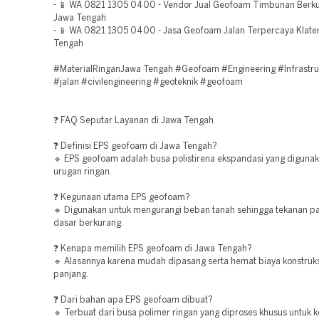
- 📱 WA 0821 1305 0400 - Vendor Jual Geofoam Timbunan Berkua
Jawa Tengah
- 📱 WA 0821 1305 0400 - Jasa Geofoam Jalan Terpercaya Klate
Tengah
#MaterialRinganJawa Tengah #Geofoam #Engineering #Infrastru
#jalan #civilengineering #geoteknik #geofoam
❓ FAQ Seputar Layanan di Jawa Tengah
❓ Definisi EPS geofoam di Jawa Tengah?
🔹 EPS geofoam adalah busa polistirena ekspandasi yang digunak
urugan ringan.
❓ Kegunaan utama EPS geofoam?
🔹 Digunakan untuk mengurangi beban tanah sehingga tekanan p
dasar berkurang.
❓ Kenapa memilih EPS geofoam di Jawa Tengah?
🔹 Alasannya karena mudah dipasang serta hemat biaya konstruks
panjang.
❓ Dari bahan apa EPS geofoam dibuat?
🔹 Terbuat dari busa polimer ringan yang diproses khusus untuk k