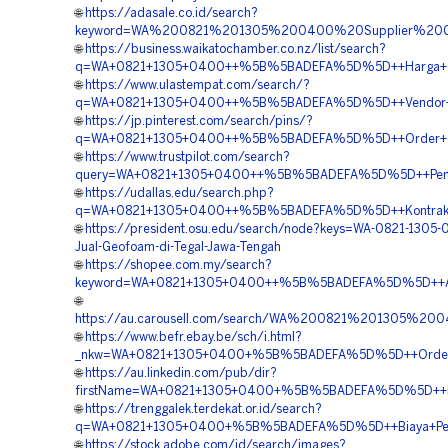
🌐
https://adasale.co.id/search?
keyword=WA%200821%201305%200400%20Supplier%20G
🌐
https://business.waikatochamber.co.nz/list/search?
q=WA+0821+1305+0400++%5B%5BADEFA%5D%5D++Harga+Ge
🌐
https://www.ulastempat.com/search/?
q=WA+0821+1305+0400++%5B%5BADEFA%5D%5D++Vendor+Ge
🌐
https://jp.pinterest.com/search/pins/?
q=WA+0821+1305+0400++%5B%5BADEFA%5D%5D++Order+Ge
🌐
https://www.trustpilot.com/search?
query=WA+0821+1305+0400++%5B%5BADEFA%5D%5D++Pemboro
🌐
https://udallas.edu/search.php?
q=WA+0821+1305+0400++%5B%5BADEFA%5D%5D++Kontrakto
🌐
https://president.osu.edu/search/node?keys=WA-0821-1305-
Jual-Geofoam-di-Tegal-Jawa-Tengah
🌐
https://shopee.com.my/search?
keyword=WA+0821+1305+0400++%5B%5BADEFA%5D%5D++Agen+
🌐
https://au.carousell.com/search/WA%200821%201305%2
🌐
https://www.befr.ebay.be/sch/i.html?
_nkw=WA+0821+1305+0400+%5B%5BADEFA%5D%5D++Order+G
🌐
https://au.linkedin.com/pub/dir?
firstName=WA+0821+1305+0400+%5B%5BADEFA%5D%5D++Pem
🌐
https://trenggalek.terdekat.or.id/search?
q=WA+0821+1305+0400+%5B%5BADEFA%5D%5D++Biaya+Pengada
🌐
https://stock.adobe.com/id/search/images?