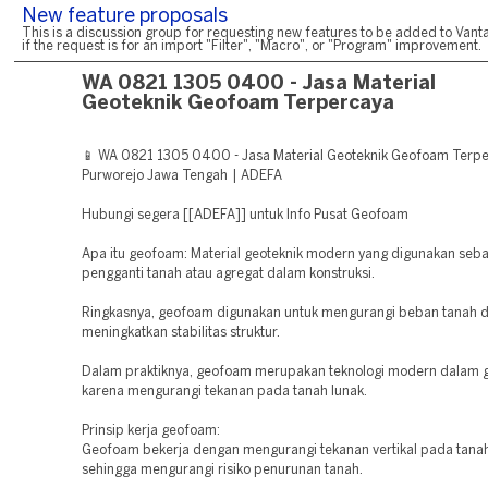
New feature proposals
This is a discussion group for requesting new features to be added to Vanta
if the request is for an import "Filter", "Macro", or "Program" improvement.
WA 0821 1305 0400 - Jasa Material
Geoteknik Geofoam Terpercaya
📱 WA 0821 1305 0400 - Jasa Material Geoteknik Geofoam Terp
Purworejo Jawa Tengah | ADEFA
Hubungi segera [[ADEFA]] untuk Info Pusat Geofoam
Apa itu geofoam: Material geoteknik modern yang digunakan seba
pengganti tanah atau agregat dalam konstruksi.
Ringkasnya, geofoam digunakan untuk mengurangi beban tanah 
meningkatkan stabilitas struktur.
Dalam praktiknya, geofoam merupakan teknologi modern dalam g
karena mengurangi tekanan pada tanah lunak.
Prinsip kerja geofoam:
Geofoam bekerja dengan mengurangi tekanan vertikal pada tanah
sehingga mengurangi risiko penurunan tanah.