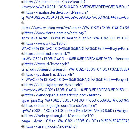
🌐
https://tr.linkedin.com/jobs/search?
keywords=WA+0821+1305+0400+%5B%5BADEFA%5D%5D++Penye
🌐
https://ratahan.terdekat.or.id/search?
q=WA+0821+1305+0400+%5B%5BADEFA%5D%5D++Jasa+Geof
🌐
https://www.craiyon.com/en/search/WA+0821+1305+0400
🌐
https://www.daraz.com.np/catalog/?
spm=a2a0e.tm80335409.search.d_go&q=WA+0821+1305+040
🌐
https://www.olx.kz/list/q-
WA+0821+1305+0400+%5B%5BADEFA%5D%5D++Biaya+Pemasanga
🌐
https://distributor.web.id/?
s=WA+0821+1305+0400++%5B%5BADEFA%5D%5D++Vendor+Mat
🌐
https://toco.id/id/search?
q=product/search&search=WA+0821+1305+0400++%5B%5BA
🌐
https://padiumkm.id/search?
k=WA+0821+1305+0400++%5B%5BADEFA%5D%5D++Penyedia+Ge
🌐
https://katalog.inaproc.id/search?
keyword=WA+0821+1305+0400++%5B%5BADEFA%5D%5D++Jual+
🌐
https://vendorpedia.ahmadcorp.com/search?
type=jasa&q=WA+0821+1305+0400++%5B%5BADEFA%5D%5D++
🌐
https://trends.google.com/trends/explore?
q=WA+0821+1305+0400++%5B%5BADEFA%5D%5D++Harga+Geo
🌐
https://bela.gratisongkir.id/products/10?
page=1&cat=10&sq=WA+0821+1305+0400++%5B%5BADEFA%5
🌐
https://tanilink.com/index.php?