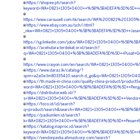
🌐
https://shopee.ph/search?
keyword=WA+0821+1305+0400++%5B%5BADEFA%5D%5D++Agen+
🌐
https://www.carousell.com.hk/search/WA%200821%201
🌐
https://www.ebay.com.au/sch/i.html?
_nkw=WA+0821+1305+0400+%5B%5BADEFA%5D%5D++Jasa+Ge
🌐
https://sg.linkedin.com/jobs/WA+0821+1305+0400+%5B%5
🌐
https://acehutara.terdekat.or.id/search?
q=WA+0821+1305+0400+%5B%5BADEFA%5D%5D++Pusat+Geofoam
🌐
https://www.craiyon.com/en/search/WA+0821+1305+0400+%
🌐
https://www.daraz.lk/catalog/?
spm=a2a0e.tm80335410.search.d_go&q=WA+0821+1305+04
🌐
https://th.made-in-china.com/quality-china-product/productS
word=WA+0821+1305+0400+%5B%5BADEFA%5D%5D++Pengadaan
🌐
https://distributor.web.id/?
s=WA+0821+1305+0400++%5B%5BADEFA%5D%5D++Vendor+E
🌐
https://toco.id/id/search?
q=product/search&search=WA+0821+1305+0400++%5B%5BAD
🌐
https://padiumkm.id/search?
k=WA+0821+1305+0400++%5B%5BADEFA%5D%5D++Pesan+EP
🌐
https://katalog.inaproc.id/search?
keyword=WA+0821+1305+0400++%5B%5BADEFA%5D%5D++Penjua
🌐
https://vendorpedia.ahmadcorp.com/search?