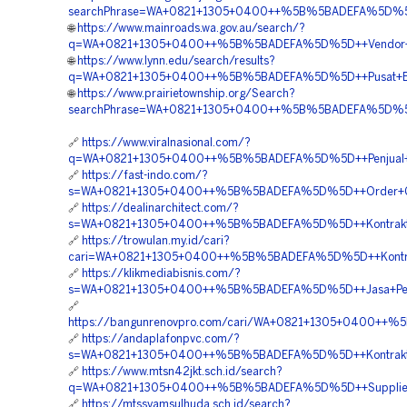
searchPhrase=WA+0821+1305+0400++%5B%5BADEFA%5D%5D++P
🌐
https://www.mainroads.wa.gov.au/search/?
q=WA+0821+1305+0400++%5B%5BADEFA%5D%5D++Vendor+J
🌐
https://www.lynn.edu/search/results?
q=WA+0821+1305+0400++%5B%5BADEFA%5D%5D++Pusat+EPS+
🌐
https://www.prairietownship.org/Search?
searchPhrase=WA+0821+1305+0400++%5B%5BADEFA%5D%5D++
🔗
https://www.viralnasional.com/?
q=WA+0821+1305+0400++%5B%5BADEFA%5D%5D++Penjual+
🔗
https://fast-indo.com/?
s=WA+0821+1305+0400++%5B%5BADEFA%5D%5D++Order+Ge
🔗
https://dealinarchitect.com/?
s=WA+0821+1305+0400++%5B%5BADEFA%5D%5D++Kontraktor+Pa
🔗
https://trowulan.my.id/cari?
cari=WA+0821+1305+0400++%5B%5BADEFA%5D%5D++Kontrakt
🔗
https://klikmediabisnis.com/?
s=WA+0821+1305+0400++%5B%5BADEFA%5D%5D++Jasa+Pengad
🔗
https://bangunrenovpro.com/cari/WA+0821+1305+0400++%5
🔗
https://andaplafonpvc.com/?
s=WA+0821+1305+0400++%5B%5BADEFA%5D%5D++Kontraktor+P
🔗
https://www.mtsn42jkt.sch.id/search?
q=WA+0821+1305+0400++%5B%5BADEFA%5D%5D++Supplier+G
🔗
https://mtssyamsulhuda.sch.id/search?