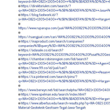
keyword=WA+0821+1305+0400++%5B%5BADEFA%5D%5D++Bia
🌐
https://direktoriukm.com/search/?
q=WA+0821+1305+0400++%5B%5BADEFA%5D%5D++Jasa+Pengad
🌐
https://blog.fastwork.id/?
s=WA+0821+1305+0400++%5B%5BADEFA%5D%5D++Harga+Geo
🌐
https://www.ruparupa.com/jual/WA%200821%201305%2
🌐
https://ruangjual.com/cari/WA%200821%201305%2004
🌐
https://inaproduct.com/search/companies?
companies%5Bquery%5D=WA%200821%201305%200400%20
🌐
https://adasale.co.id/search?
keyword=WA%200821%201305%200400%20Pusat%20Geo
🌐
https://chamber.robinsregion.com/list/search?
q=WA+0821+1305+0400++%5B%5BADEFA%5D%5D++Agen+Geof
🌐
https://www.99.co/id/jual/cari?
q=WA+0821+1305+0400++%5B%5BADEFA%5D%5D++Pesan+Geofo
🌐
https://ca.pinterest.com/search/pins/?
q=WA+0821+1305+0400++%5B%5BADEFA%5D%5D++Harga+Geo
🌐
https://www.berwyn.net/list/searchalpha/WA+0821+1305
🌐
https://www.spelman.edu/search/index.html?
q=WA+0821+1305+0400++%5B%5BADEFA%5D%5D++Harga+Geo
🌐
https://www.albertus.edu/search-results.php?q=WA-0821-130
Material-Geoteknik-Geofoam-Tegal-Jawa-Tengah