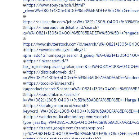
🌐
https://www.ebay.ca/sch/i.html?
_nkw=WA+0821+1305+0400+%5B%5BADEFA%5D%5D++Jasa+Pema
🌐
https://ee.linkedin.com/jobs/WA+0821+1305+0400+%5B%5B
🌐
https://meureudu.terdekat.or.id/search?
q=WA+0821+1305+0400+%5B%5BADEFA%5D%5D++Pengadaan
🌐
https://www.shutterstock.com/id/search/WA+0821+1305+0
🌐
https://www.lazada.sg/catalog/?
spm=a2o42.homepage.search.d_go&q=WA+0821+1305+0400
🌐
https://lokercepat.id/?
tax_region=&spesialis_pekerjaan=&s=WA+0821+1305+0400+
🌐
https://distributor.web.id/?
s=WA+0821+1305+0400++%5B%5BADEFA%5D%5D++Vendor+G
🌐
https://toco.id/id/search?
q=product/search&search=WA+0821+1305+0400++%5B%5BAD
🌐
https://padiumkm.id/search?
k=WA+0821+1305+0400++%5B%5BADEFA%5D%5D++Harga+Pen
🌐
https://katalog.inaproc.id/search?
keyword=WA+0821+1305+0400++%5B%5BADEFA%5D%5D++Pusat
🌐
https://vendorpedia.ahmadcorp.com/search?
type=jasa&q=WA+0821+1305+0400++%5B%5BADEFA%5D%5D++Ha
🌐
https://trends.google.com/trends/explore?
q=WA+0821+1305+0400++%5B%5BADEFA%5D%5D++Jasa+EPS+