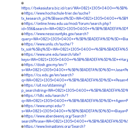
🌐
https://bekasiutara.biz.id/cari/WA+0821+1305+0400++%
🌐
https://www.hochschule-trier.de/suche?
tx_kesearch_pi1%5Bsword%5D=WA+0821+1305+0400++%5B%5B
🌐
https://online.hneu.edu.ua/mod/forum/search.php?
id=556&search=WA+0821+1305+0400++%5B%5BADEFA%5D%5D+
🌐
https://www.nesscountyks.gov/search?
query=WA+0821+1305+0400++%5B%5BADEFA%5D%5D++Biaya+
🌐
https://www.unilu.ch/suche/?
tx_solr%5Bq%5D=WA+0821+1305+0400++%5B%5BADEFA%5D%
🌐
https://www.une.edu/search/site?
keys=WA+0821+1305+0400++%5B%5BADEFA%5D%5D++Harga+
🌐
https://dosh.gov.my/en/?
s=WA+0821+1305+0400++%5B%5BADEFA%5D%5D++Jasa+Peng
🌐
https://cu.edu.ge/en/search?
q=WA+0821+1305+0400++%5B%5BADEFA%5D%5D++Pesan+Mate
🌐
https://uit.no/utdanning?
p_searchstring=WA+0821+1305+0400++%5B%5BADEFA%5D%5D
🌐
https://fdtc.edu/search/?
q=WA+0821+1305+0400++%5B%5BADEFA%5D%5D++Agen+Penj
🌐
https://www.umpi.edu/?
s=WA+0821+1305+0400++%5B%5BADEFA%5D%5D++Biaya+Pasa
🌐
https://www.aberdeennj.org/Search?
searchPhrase=WA+0821+1305+0400++%5B%5BADEFA%5D%5D++P
🌐
https://www.livingstonnj.org/Search?