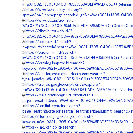
k=WA+0821+1305+0400+%5B%5BADEFA%5D%5D++Rekanan+Geof
🌐
https://www.lazada.sg/catalog/?
spm=a2o42.homepage.search.d_go&q=WA+0821+1305+0400
🌐
https://www.olx.ua/uk/list/q-
WA+0821+1305+0400+%5B%5BADEFA%5D%5D++Order+Geofoa
🌐
https://distributor.web.id/?
s=WA+0821+1305+0400++%5B%5BADEFA%5D%5D++Pusat+Geofo
🌐
https://toco.id/id/search?
q=product/search&search=WA+0821+1305+0400++%5B%5BA
🌐
https://padiumkm.id/search?
k=WA+0821+1305+0400++%5B%5BADEFA%5D%5D++Pesan+Geof
🌐
https://katalog.inaproc.id/search?
keyword=WA+0821+1305+0400++%5B%5BADEFA%5D%5D++Agen+M
🌐
https://vendorpedia.ahmadcorp.com/search?
type=jasa&q=WA+0821+1305+0400++%5B%5BADEFA%5D%5D+
🌐
https://trends.google.com/trends/explore?
q=WA+0821+1305+0400++%5B%5BADEFA%5D%5D++Vendor+Jua
🌐
https://bela.gratisongkir.id/products/10?
page=1&cat=10&sq=WA+0821+1305+0400++%5B%5BADEFA%5D%
🌐
https://tanilink.com/index.php?
page=search&kategorisearch=searchberita&submit=search
🌐
https://dodolan.jogjakota.go.id/search?
keyword=WA+0821+1305+0400++%5B%5BADEFA%5D%5D++Age
🌐
https://lakukan.co.id/search?
keyword=WA+0821+1305+0400++%5B%5BADEFA%5D%5D++Penj