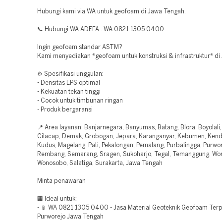
Hubungi kami via WA untuk geofoam di Jawa Tengah.
📞 Hubungi WA ADEFA : WA 0821 1305 0400
Ingin geofoam standar ASTM?
Kami menyediakan *geofoam untuk konstruksi & infrastruktur* di
⚙️ Spesifikasi unggulan:
- Densitas EPS optimal
- Kekuatan tekan tinggi
- Cocok untuk timbunan ringan
- Produk bergaransi
📍 Area layanan: Banjarnegara, Banyumas, Batang, Blora, Boyolali
Cilacap, Demak, Grobogan, Jepara, Karanganyar, Kebumen, Kenda
Kudus, Magelang, Pati, Pekalongan, Pemalang, Purbalingga, Purwor
Rembang, Semarang, Sragen, Sukoharjo, Tegal, Temanggung, Won
Wonosobo, Salatiga, Surakarta, Jawa Tengah
Minta penawaran
🏢 Ideal untuk:
- 📱 WA 0821 1305 0400 - Jasa Material Geoteknik Geofoam Ter
Purworejo Jawa Tengah