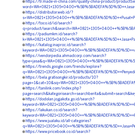
🌐
https://tr.made-in-china.com/quality-china-product/productS
word=WA+0821+1305+0400+%5B%5BADEFA%5D%5D++Jasa+Ge
🌐
https://distributor.web.id/?
s=WA+0821+1305+0400++%5B%5BADEFA%5D%5D++Pusat+Penga
🌐
https://toco.id/id/search?
q=product/search&search=WA+0821+1305+0400++%5B%5BADE
🌐
https://padiumkm.id/search?
k=WA+0821+1305+0400++%5B%5BADEFA%5D%5D++Jasa+Pasa
🌐
https://katalog.inaproc.id/search?
keyword=WA+0821+1305+0400++%5B%5BADEFA%5D%5D++Agen+P
🌐
https://vendorpedia.ahmadcorp.com/search?
type=jasa&q=WA+0821+1305+0400++%5B%5BADEFA%5D%5D++
🌐
https://trends.google.com/trends/explore?
q=WA+0821+1305+0400++%5B%5BADEFA%5D%5D++Penyedia+
🌐
https://bela.gratisongkir.id/products/10?
page=1&cat=10&sq=WA+0821+1305+0400++%5B%5BADEFA%5
🌐
https://tanilink.com/index.php?
page=search&kategorisearch=searchberita&submit=search
🌐
https://dodolan.jogjakota.go.id/search?
keyword=WA+0821+1305+0400++%5B%5BADEFA%5D%5D++Biaya+
🌐
https://lakukan.co.id/search?
keyword=WA+0821+1305+0400++%5B%5BADEFA%5D%5D++Pusat
🌐
https://www.jualaku.id/all-categories?
q=WA+0821+1305+0400++%5B%5BADEFA%5D%5D++Jasa+Pema
🌐
https://www.pricebook.co.id/search?