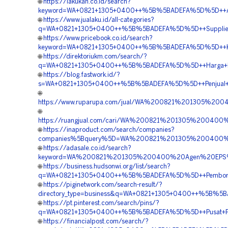
🌐
https://lakukan.co.id/search?
keyword=WA+0821+1305+0400++%5B%5BADEFA%5D%5D++Agen
🌐
https://www.jualaku.id/all-categories?
q=WA+0821+1305+0400++%5B%5BADEFA%5D%5D++Supplier+Ma
🌐
https://www.pricebook.co.id/search?
keyword=WA+0821+1305+0400++%5B%5BADEFA%5D%5D++Kontr
🌐
https://direktoriukm.com/search/?
q=WA+0821+1305+0400++%5B%5BADEFA%5D%5D++Harga+Pem
🌐
https://blog.fastwork.id/?
s=WA+0821+1305+0400++%5B%5BADEFA%5D%5D++Penjual+Ge
🌐
https://www.ruparupa.com/jual/WA%200821%201305%2
🌐
https://ruangjual.com/cari/WA%200821%201305%2004
🌐
https://inaproduct.com/search/companies?
companies%5Bquery%5D=WA%200821%201305%200400%20
🌐
https://adasale.co.id/search?
keyword=WA%200821%201305%200400%20Agen%20EPS%
🌐
https://business.hudsonwi.org/list/search?
q=WA+0821+1305+0400++%5B%5BADEFA%5D%5D++Pemboron
🌐
https://piginetwork.com/search-result/?
directory_type=business&q=WA+0821+1305+0400++%5B%5B
🌐
https://pt.pinterest.com/search/pins/?
q=WA+0821+1305+0400++%5B%5BADEFA%5D%5D++Pusat+Penj
🌐
https://financialpost.com/search/?