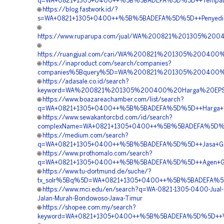
q=WA+0821+1305+0400++%5B%5BADEFA%5D%5D++Tempat+Ju
🌐
https://blog.fastwork.id/?
s=WA+0821+1305+0400++%5B%5BADEFA%5D%5D++Penyedia+Ge
🌐
https://www.ruparupa.com/jual/WA%200821%201305%2
🌐
https://ruangjual.com/cari/WA%200821%201305%20040
🌐
https://inaproduct.com/search/companies?
companies%5Bquery%5D=WA%200821%201305%200400%2
🌐
https://adasale.co.id/search?
keyword=WA%200821%201305%200400%20Harga%20EPS
🌐
https://www.boazareachamber.com/list/search?
q=WA+0821+1305+0400++%5B%5BADEFA%5D%5D++Harga+Pasa
🌐
https://www.sewakantorcbd.com/id/search?
complexName=WA+0821+1305+0400++%5B%5BADEFA%5D%5D
🌐
https://medium.com/search?
q=WA+0821+1305+0400++%5B%5BADEFA%5D%5D++Jasa+Geof
🌐
https://www.prothomalo.com/search?
q=WA+0821+1305+0400++%5B%5BADEFA%5D%5D++Agen+Geofo
🌐
https://www.tu-dortmund.de/suche/?
tx_solr%5Bq%5D=WA+0821+1305+0400++%5B%5BADEFA%5D%5D
🌐
https://www.mci.edu/en/search?q=WA-0821-1305-0400-Jual
Jalan-Murah-Bondowoso-Jawa-Timur
🌐
https://shopee.com.my/search?
keyword=WA+0821+1305+0400++%5B%5BADEFA%5D%5D++Vend