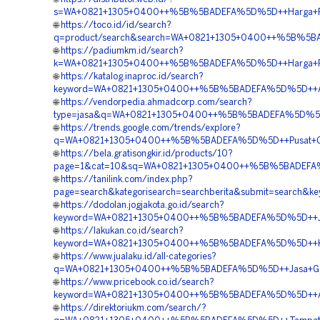
s=WA+0821+1305+0400++%5B%5BADEFA%5D%5D++Harga+Pema
🌐
https://toco.id/id/search?
q=product/search&search=WA+0821+1305+0400++%5B%5B
🌐
https://padiumkm.id/search?
k=WA+0821+1305+0400++%5B%5BADEFA%5D%5D++Harga+Pem
🌐
https://katalog.inaproc.id/search?
keyword=WA+0821+1305+0400++%5B%5BADEFA%5D%5D++Agen
🌐
https://vendorpedia.ahmadcorp.com/search?
type=jasa&q=WA+0821+1305+0400++%5B%5BADEFA%5D%5D+
🌐
https://trends.google.com/trends/explore?
q=WA+0821+1305+0400++%5B%5BADEFA%5D%5D++Pusat+Geofo
🌐
https://bela.gratisongkir.id/products/10?
page=1&cat=10&sq=WA+0821+1305+0400++%5B%5BADEFA%5D
🌐
https://tanilink.com/index.php?
page=search&kategorisearch=searchberita&submit=searc
🌐
https://dodolan.jogjakota.go.id/search?
keyword=WA+0821+1305+0400++%5B%5BADEFA%5D%5D++Jasa
🌐
https://lakukan.co.id/search?
keyword=WA+0821+1305+0400++%5B%5BADEFA%5D%5D++Kont
🌐
https://www.jualaku.id/all-categories?
q=WA+0821+1305+0400++%5B%5BADEFA%5D%5D++Jasa+Geo
🌐
https://www.pricebook.co.id/search?
keyword=WA+0821+1305+0400++%5B%5BADEFA%5D%5D++Agen
🌐
https://direktoriukm.com/search/?