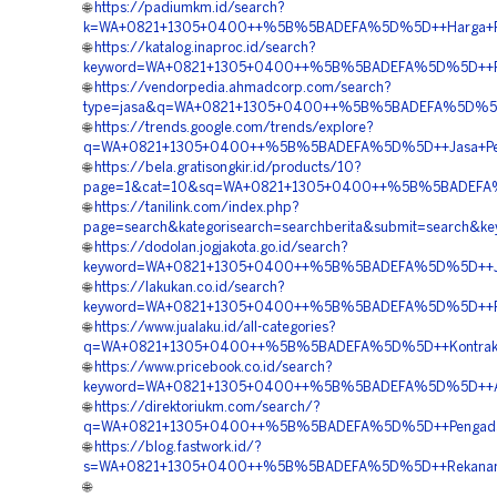
🌐
https://padiumkm.id/search?
k=WA+0821+1305+0400++%5B%5BADEFA%5D%5D++Harga+Pas
🌐
https://katalog.inaproc.id/search?
keyword=WA+0821+1305+0400++%5B%5BADEFA%5D%5D++Pusa
🌐
https://vendorpedia.ahmadcorp.com/search?
type=jasa&q=WA+0821+1305+0400++%5B%5BADEFA%5D%5D++Or
🌐
https://trends.google.com/trends/explore?
q=WA+0821+1305+0400++%5B%5BADEFA%5D%5D++Jasa+Pema
🌐
https://bela.gratisongkir.id/products/10?
page=1&cat=10&sq=WA+0821+1305+0400++%5B%5BADEFA%5
🌐
https://tanilink.com/index.php?
page=search&kategorisearch=searchberita&submit=searc
🌐
https://dodolan.jogjakota.go.id/search?
keyword=WA+0821+1305+0400++%5B%5BADEFA%5D%5D++Jasa
🌐
https://lakukan.co.id/search?
keyword=WA+0821+1305+0400++%5B%5BADEFA%5D%5D++Pusat
🌐
https://www.jualaku.id/all-categories?
q=WA+0821+1305+0400++%5B%5BADEFA%5D%5D++Kontrakto
🌐
https://www.pricebook.co.id/search?
keyword=WA+0821+1305+0400++%5B%5BADEFA%5D%5D++Age
🌐
https://direktoriukm.com/search/?
q=WA+0821+1305+0400++%5B%5BADEFA%5D%5D++Pengadaan
🌐
https://blog.fastwork.id/?
s=WA+0821+1305+0400++%5B%5BADEFA%5D%5D++Rekanan+G
🌐