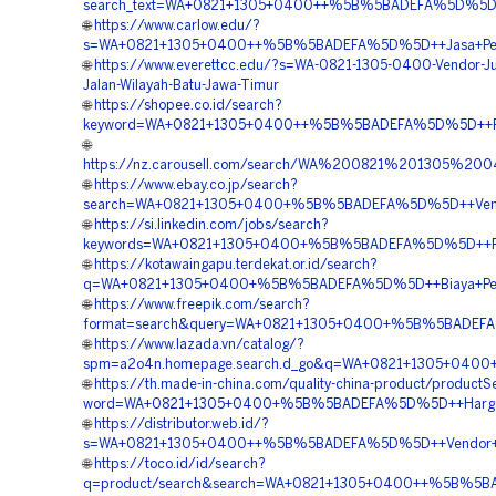
search_text=WA+0821+1305+0400++%5B%5BADEFA%5D%5D++
🌐
https://www.carlow.edu/?
s=WA+0821+1305+0400++%5B%5BADEFA%5D%5D++Jasa+Pemas
🌐
https://www.everettcc.edu/?s=WA-0821-1305-0400-Vendor-J
Jalan-Wilayah-Batu-Jawa-Timur
🌐
https://shopee.co.id/search?
keyword=WA+0821+1305+0400++%5B%5BADEFA%5D%5D++Penju
🌐
https://nz.carousell.com/search/WA%200821%201305
🌐
https://www.ebay.co.jp/search?
search=WA+0821+1305+0400+%5B%5BADEFA%5D%5D++Vendo
🌐
https://si.linkedin.com/jobs/search?
keywords=WA+0821+1305+0400+%5B%5BADEFA%5D%5D++Penye
🌐
https://kotawaingapu.terdekat.or.id/search?
q=WA+0821+1305+0400+%5B%5BADEFA%5D%5D++Biaya+Pemas
🌐
https://www.freepik.com/search?
format=search&query=WA+0821+1305+0400+%5B%5BADEFA%5
🌐
https://www.lazada.vn/catalog/?
spm=a2o4n.homepage.search.d_go&q=WA+0821+1305+040
🌐
https://th.made-in-china.com/quality-china-product/productS
word=WA+0821+1305+0400+%5B%5BADEFA%5D%5D++Harga+Pa
🌐
https://distributor.web.id/?
s=WA+0821+1305+0400++%5B%5BADEFA%5D%5D++Vendor+Ju
🌐
https://toco.id/id/search?
q=product/search&search=WA+0821+1305+0400++%5B%5BA