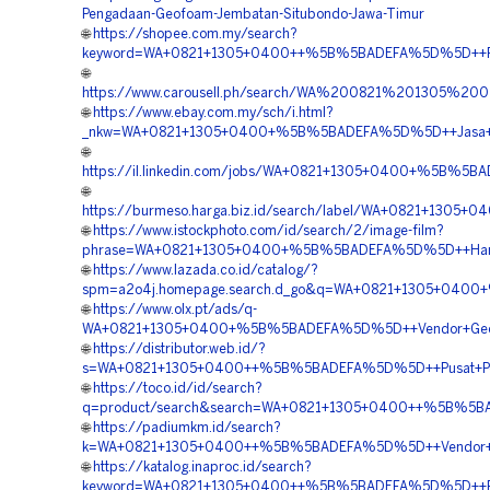
Pengadaan-Geofoam-Jembatan-Situbondo-Jawa-Timur
🌐
https://shopee.com.my/search?
keyword=WA+0821+1305+0400++%5B%5BADEFA%5D%5D++Pusa
🌐
https://www.carousell.ph/search/WA%200821%201305
🌐
https://www.ebay.com.my/sch/i.html?
_nkw=WA+0821+1305+0400+%5B%5BADEFA%5D%5D++Jasa+Pe
🌐
https://il.linkedin.com/jobs/WA+0821+1305+0400+%5B%5
🌐
https://burmeso.harga.biz.id/search/label/WA+0821+13
🌐
https://www.istockphoto.com/id/search/2/image-film?
phrase=WA+0821+1305+0400+%5B%5BADEFA%5D%5D++Harg
🌐
https://www.lazada.co.id/catalog/?
spm=a2o4j.homepage.search.d_go&q=WA+0821+1305+0400
🌐
https://www.olx.pt/ads/q-
WA+0821+1305+0400+%5B%5BADEFA%5D%5D++Vendor+Geof
🌐
https://distributor.web.id/?
s=WA+0821+1305+0400++%5B%5BADEFA%5D%5D++Pusat+Penga
🌐
https://toco.id/id/search?
q=product/search&search=WA+0821+1305+0400++%5B%5BA
🌐
https://padiumkm.id/search?
k=WA+0821+1305+0400++%5B%5BADEFA%5D%5D++Vendor+Geo
🌐
https://katalog.inaproc.id/search?
keyword=WA+0821+1305+0400++%5B%5BADEFA%5D%5D++Pus