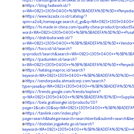
https://bandungbarat.terdekat.or.id/search/label/WA+0
🌐
https://blog.fastwork.id/?
s=WA+0821+1305+0400+%5B%5BADEFA%5D%5D++Penyedia+G
🌐
https://www.lazada.co.id/catalog/?
spm=a2o4j.homepage.search.d_go&q=WA+0821+1305+0400
🌐
https://hi.made-in-china.com/quality-china-product/productS
word=WA+0821+1305+0400+%5B%5BADEFA%5D%5D++Pusat+Ge
🌐
https://distributor.web.id/?
s=WA+0821+1305+0400++%5B%5BADEFA%5D%5D++Vendor+Ge
🌐
https://toco.id/id/search?
q=product/search&search=WA+0821+1305+0400++%5B%5B
🌐
https://padiumkm.id/search?
k=WA+0821+1305+0400++%5B%5BADEFA%5D%5D++Penyedia+
🌐
https://katalog.inaproc.id/search?
keyword=WA+0821+1305+0400++%5B%5BADEFA%5D%5D++Supp
🌐
https://vendorpedia.ahmadcorp.com/search?
type=jasa&q=WA+0821+1305+0400++%5B%5BADEFA%5D%5D+
🌐
https://trends.google.com/trends/explore?
q=WA+0821+1305+0400++%5B%5BADEFA%5D%5D++Supplier+
🌐
https://bela.gratisongkir.id/products/10?
page=1&cat=10&sq=WA+0821+1305+0400++%5B%5BADEFA%5
🌐
https://tanilink.com/index.php?
page=search&kategorisearch=searchberita&submit=sear
🌐
https://dodolan.jogjakota.go.id/search?
keyword=WA+0821+1305+0400++%5B%5BADEFA%5D%5D++Kont