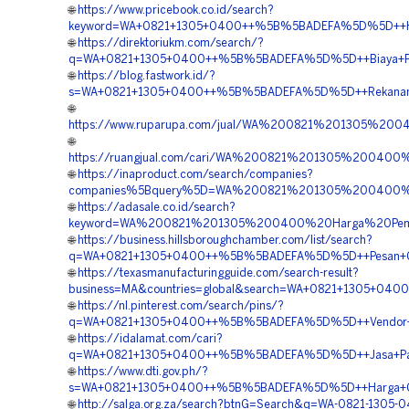
🌐
https://www.pricebook.co.id/search?
keyword=WA+0821+1305+0400++%5B%5BADEFA%5D%5D++Harg
🌐
https://direktoriukm.com/search/?
q=WA+0821+1305+0400++%5B%5BADEFA%5D%5D++Biaya+Pem
🌐
https://blog.fastwork.id/?
s=WA+0821+1305+0400++%5B%5BADEFA%5D%5D++Rekanan+Geo
🌐
https://www.ruparupa.com/jual/WA%200821%201305%2
🌐
https://ruangjual.com/cari/WA%200821%201305%20040
🌐
https://inaproduct.com/search/companies?
companies%5Bquery%5D=WA%200821%201305%200400%2
🌐
https://adasale.co.id/search?
keyword=WA%200821%201305%200400%20Harga%20Pemas
🌐
https://business.hillsboroughchamber.com/list/search?
q=WA+0821+1305+0400++%5B%5BADEFA%5D%5D++Pesan+Geo
🌐
https://texasmanufacturingguide.com/search-result?
business=MA&countries=global&search=WA+0821+1305+040
🌐
https://nl.pinterest.com/search/pins/?
q=WA+0821+1305+0400++%5B%5BADEFA%5D%5D++Vendor+Peng
🌐
https://idalamat.com/cari?
q=WA+0821+1305+0400++%5B%5BADEFA%5D%5D++Jasa+Pasan
🌐
https://www.dti.gov.ph/?
s=WA+0821+1305+0400++%5B%5BADEFA%5D%5D++Harga+Geo
🌐
http://salga.org.za/search?btnG=Search&q=WA-0821-1305-0