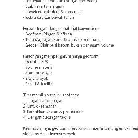
- Pendekatan jembatan (bridge approach)
- Stabilisasi tanah lunak
- Proyek infrastruktur & konstruksi
- Isolasi struktur bawah tanah
Perbandingan dengan material konvensional:
- Geofoam: Ringan & efisien
- Tanah/agregat: Berat & berisiko penurunan
- Geocell: Distribusi beban, bukan pengganti volume
Faktor yang mempengaruhi harga geofoam:
- Densitas EPS
- Volume material
- Standar proyek
- Skala proyek
- Brand & kualitas
Tips memilih supplier geofoam:
1. Jangan terlalu ringan.
2. Untuk keamanan.
3. Perhatikan ukuran & presisi blok.
4. Dengan dukungan teknis.
Kesimpulannya, geofoam merupakan material penting untuk men
stabilitas dan efisiensi proyek.