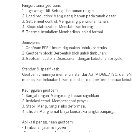
Fungsi utama geofoam:
1. Lightweight fill: Sebagai timbunan ringan.
2. Load reduction: Mengurangi beban pada tanah dasar.
3. Settlement control: Mengurangi penurunan tanah.
4. Slope stabilization: Menstabilkan lereng.
5. Thermal insulation: Memberikan isolasi termal.
Jenis-jenis:
1. Geofoam EPS: Umum digunakan untuk konstruksi.
2. Geofoam block: Berbentuk blok untuk timbunan.
3. Geofoam custom: Disesuaikan dengan kebutuhan proyek.
Standar & spesifikasi:
Geofoam umumnya memenuhi standar ASTM D6817, ISO, dan SNI
memastikan kekuatan tekan, densitas, dan performa sesuai kebut
Keunggulan geofoam:
1. Sangat ringan: Mengurangi beban signifikan.
2. Instalasi cepat: Mempercepat proyek.
3. Stabil: Mengurangi risiko deformasi.
4. Efisien: Menghemat biaya konstruksi jangka panjang.
Aplikasi penggunaan geofoam:
- Timbunan jalan & flyover