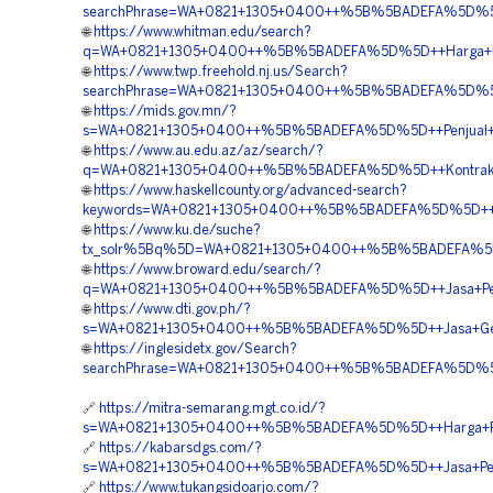
searchPhrase=WA+0821+1305+0400++%5B%5BADEFA%5D%5D++P
🌐
https://www.whitman.edu/search?
q=WA+0821+1305+0400++%5B%5BADEFA%5D%5D++Harga+Pem
🌐
https://www.twp.freehold.nj.us/Search?
searchPhrase=WA+0821+1305+0400++%5B%5BADEFA%5D%5D++P
🌐
https://mids.gov.mn/?
s=WA+0821+1305+0400++%5B%5BADEFA%5D%5D++Penjual+G
🌐
https://www.au.edu.az/az/search/?
q=WA+0821+1305+0400++%5B%5BADEFA%5D%5D++Kontraktor+
🌐
https://www.haskellcounty.org/advanced-search?
keywords=WA+0821+1305+0400++%5B%5BADEFA%5D%5D++Pe
🌐
https://www.ku.de/suche?
tx_solr%5Bq%5D=WA+0821+1305+0400++%5B%5BADEFA%5D%
🌐
https://www.broward.edu/search/?
q=WA+0821+1305+0400++%5B%5BADEFA%5D%5D++Jasa+Pengad
🌐
https://www.dti.gov.ph/?
s=WA+0821+1305+0400++%5B%5BADEFA%5D%5D++Jasa+Geof
🌐
https://inglesidetx.gov/Search?
searchPhrase=WA+0821+1305+0400++%5B%5BADEFA%5D%5D
🔗
https://mitra-semarang.mgt.co.id/?
s=WA+0821+1305+0400++%5B%5BADEFA%5D%5D++Harga+Pasa
🔗
https://kabarsdgs.com/?
s=WA+0821+1305+0400++%5B%5BADEFA%5D%5D++Jasa+Penga
🔗
https://www.tukangsidoarjo.com/?