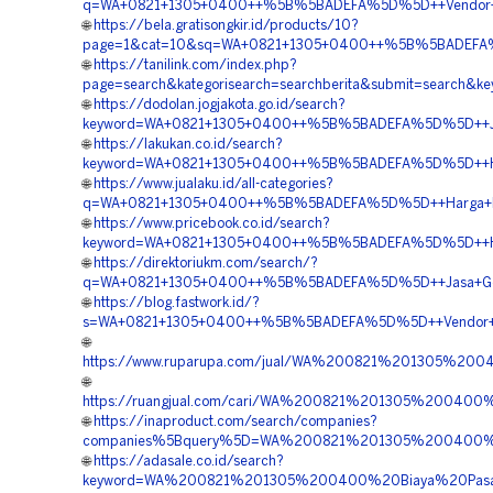
q=WA+0821+1305+0400++%5B%5BADEFA%5D%5D++Vendor+Jual+
🌐
https://bela.gratisongkir.id/products/10?
page=1&cat=10&sq=WA+0821+1305+0400++%5B%5BADEFA%5D%5
🌐
https://tanilink.com/index.php?
page=search&kategorisearch=searchberita&submit=searc
🌐
https://dodolan.jogjakota.go.id/search?
keyword=WA+0821+1305+0400++%5B%5BADEFA%5D%5D++Jua
🌐
https://lakukan.co.id/search?
keyword=WA+0821+1305+0400++%5B%5BADEFA%5D%5D++Harga
🌐
https://www.jualaku.id/all-categories?
q=WA+0821+1305+0400++%5B%5BADEFA%5D%5D++Harga+Pen
🌐
https://www.pricebook.co.id/search?
keyword=WA+0821+1305+0400++%5B%5BADEFA%5D%5D++Harg
🌐
https://direktoriukm.com/search/?
q=WA+0821+1305+0400++%5B%5BADEFA%5D%5D++Jasa+Geof
🌐
https://blog.fastwork.id/?
s=WA+0821+1305+0400++%5B%5BADEFA%5D%5D++Vendor+Pe
🌐
https://www.ruparupa.com/jual/WA%200821%201305%20
🌐
https://ruangjual.com/cari/WA%200821%201305%20040
🌐
https://inaproduct.com/search/companies?
companies%5Bquery%5D=WA%200821%201305%200400%20
🌐
https://adasale.co.id/search?
keyword=WA%200821%201305%200400%20Biaya%20Pasa