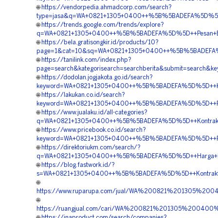
🌐
https://vendorpedia.ahmadcorp.com/search?
type=jasa&q=WA+0821+1305+0400++%5B%5BADEFA%5D%5D+
🌐
https://trends.google.com/trends/explore?
q=WA+0821+1305+0400++%5B%5BADEFA%5D%5D++Pesan+EP
🌐
https://bela.gratisongkir.id/products/10?
page=1&cat=10&sq=WA+0821+1305+0400++%5B%5BADEFA%5D
🌐
https://tanilink.com/index.php?
page=search&kategorisearch=searchberita&submit=sear
🌐
https://dodolan.jogjakota.go.id/search?
keyword=WA+0821+1305+0400++%5B%5BADEFA%5D%5D++Kont
🌐
https://lakukan.co.id/search?
keyword=WA+0821+1305+0400++%5B%5BADEFA%5D%5D++Penga
🌐
https://www.jualaku.id/all-categories?
q=WA+0821+1305+0400++%5B%5BADEFA%5D%5D++Kontraktor
🌐
https://www.pricebook.co.id/search?
keyword=WA+0821+1305+0400++%5B%5BADEFA%5D%5D++Peng
🌐
https://direktoriukm.com/search/?
q=WA+0821+1305+0400++%5B%5BADEFA%5D%5D++Harga+Pas
🌐
https://blog.fastwork.id/?
s=WA+0821+1305+0400++%5B%5BADEFA%5D%5D++Kontraktor+
🌐
https://www.ruparupa.com/jual/WA%200821%201305%
🌐
https://ruangjual.com/cari/WA%200821%201305%20040
🌐
https://inaproduct.com/search/companies?