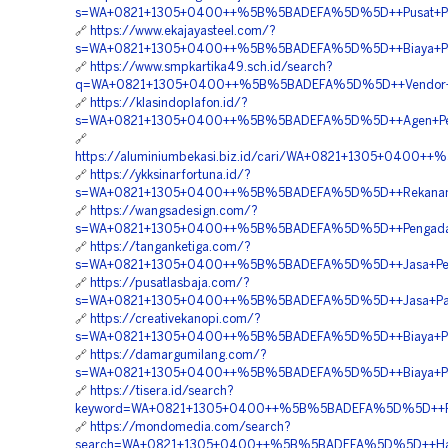
s=WA+0821+1305+0400++%5B%5BADEFA%5D%5D++Pusat+Penj
🔗
https://www.ekajayasteel.com/?
s=WA+0821+1305+0400++%5B%5BADEFA%5D%5D++Biaya+Pe
🔗
https://www.smpkartika49.sch.id/search?
q=WA+0821+1305+0400++%5B%5BADEFA%5D%5D++Vendor+Pen
🔗
https://klasindoplafon.id/?
s=WA+0821+1305+0400++%5B%5BADEFA%5D%5D++Agen+Penju
🔗
https://aluminiumbekasi.biz.id/cari/WA+0821+1305+0400
🔗
https://ykksinarfortuna.id/?
s=WA+0821+1305+0400++%5B%5BADEFA%5D%5D++Rekanan+Ma
🔗
https://wangsadesign.com/?
s=WA+0821+1305+0400++%5B%5BADEFA%5D%5D++Pengadaa
🔗
https://tanganketiga.com/?
s=WA+0821+1305+0400++%5B%5BADEFA%5D%5D++Jasa+Peng
🔗
https://pusatlasbaja.com/?
s=WA+0821+1305+0400++%5B%5BADEFA%5D%5D++Jasa+Pasang
🔗
https://creativekanopi.com/?
s=WA+0821+1305+0400++%5B%5BADEFA%5D%5D++Biaya+Pas
🔗
https://damargumilang.com/?
s=WA+0821+1305+0400++%5B%5BADEFA%5D%5D++Biaya+Penga
🔗
https://tisera.id/search?
keyword=WA+0821+1305+0400++%5B%5BADEFA%5D%5D++Pus
🔗
https://mondomedia.com/search?
search=WA+0821+1305+0400++%5B%5BADEFA%5D%5D++Harga