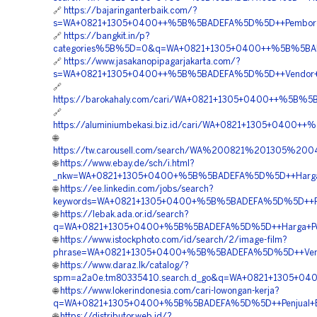
🔗
https://bajaringanterbaik.com/?
s=WA+0821+1305+0400++%5B%5BADEFA%5D%5D++Pemborong
🔗
https://bangkit.in/p?
categories%5B%5D=0&q=WA+0821+1305+0400++%5B%5BADE
🔗
https://www.jasakanopipagarjakarta.com/?
s=WA+0821+1305+0400++%5B%5BADEFA%5D%5D++Vendor+Jual
🔗
https://barokahaly.com/cari/WA+0821+1305+0400++%5B
🔗
https://aluminiumbekasi.biz.id/cari/WA+0821+1305+0400
🌐
https://tw.carousell.com/search/WA%200821%201305%
🌐
https://www.ebay.de/sch/i.html?
_nkw=WA+0821+1305+0400+%5B%5BADEFA%5D%5D++Harga+Pa
🌐
https://ee.linkedin.com/jobs/search?
keywords=WA+0821+1305+0400+%5B%5BADEFA%5D%5D++Penye
🌐
https://lebak.ada.or.id/search?
q=WA+0821+1305+0400+%5B%5BADEFA%5D%5D++Harga+Penga
🌐
https://www.istockphoto.com/id/search/2/image-film?
phrase=WA+0821+1305+0400+%5B%5BADEFA%5D%5D++Vendo
🌐
https://www.daraz.lk/catalog/?
spm=a2a0e.tm80335410.search.d_go&q=WA+0821+1305+040
🌐
https://www.lokerindonesia.com/cari-lowongan-kerja?
q=WA+0821+1305+0400+%5B%5BADEFA%5D%5D++Penjual+EPS
🌐
https://distributor.web.id/?