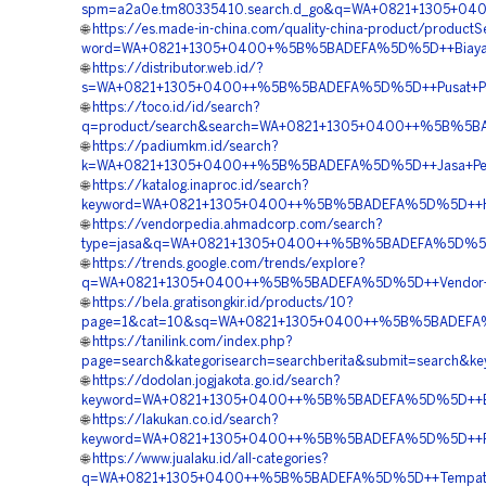
spm=a2a0e.tm80335410.search.d_go&q=WA+0821+1305+040
🌐
https://es.made-in-china.com/quality-china-product/product
word=WA+0821+1305+0400+%5B%5BADEFA%5D%5D++Biaya+Pa
🌐
https://distributor.web.id/?
s=WA+0821+1305+0400++%5B%5BADEFA%5D%5D++Pusat+Peng
🌐
https://toco.id/id/search?
q=product/search&search=WA+0821+1305+0400++%5B%5BA
🌐
https://padiumkm.id/search?
k=WA+0821+1305+0400++%5B%5BADEFA%5D%5D++Jasa+Peng
🌐
https://katalog.inaproc.id/search?
keyword=WA+0821+1305+0400++%5B%5BADEFA%5D%5D++Harga
🌐
https://vendorpedia.ahmadcorp.com/search?
type=jasa&q=WA+0821+1305+0400++%5B%5BADEFA%5D%5D++
🌐
https://trends.google.com/trends/explore?
q=WA+0821+1305+0400++%5B%5BADEFA%5D%5D++Vendor+E
🌐
https://bela.gratisongkir.id/products/10?
page=1&cat=10&sq=WA+0821+1305+0400++%5B%5BADEFA%5D%
🌐
https://tanilink.com/index.php?
page=search&kategorisearch=searchberita&submit=searc
🌐
https://dodolan.jogjakota.go.id/search?
keyword=WA+0821+1305+0400++%5B%5BADEFA%5D%5D++Biaya
🌐
https://lakukan.co.id/search?
keyword=WA+0821+1305+0400++%5B%5BADEFA%5D%5D++Rek
🌐
https://www.jualaku.id/all-categories?
q=WA+0821+1305+0400++%5B%5BADEFA%5D%5D++Tempat+Ju