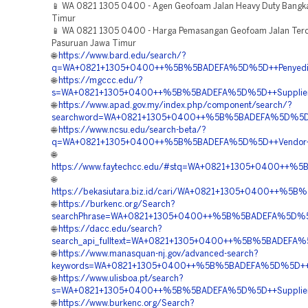
📱 WA 0821 1305 0400 - Agen Geofoam Jalan Heavy Duty Bangk
Timur
📱 WA 0821 1305 0400 - Harga Pemasangan Geofoam Jalan Ter
Pasuruan Jawa Timur
🌐
https://www.bard.edu/search/?
q=WA+0821+1305+0400++%5B%5BADEFA%5D%5D++Penyedia
🌐
https://mgccc.edu/?
s=WA+0821+1305+0400++%5B%5BADEFA%5D%5D++Supplier+G
🌐
https://www.apad.gov.my/index.php/component/search/?
searchword=WA+0821+1305+0400++%5B%5BADEFA%5D%5D++P
🌐
https://www.ncsu.edu/search-beta/?
q=WA+0821+1305+0400++%5B%5BADEFA%5D%5D++Vendor+Pen
🌐
https://www.faytechcc.edu/#stq=WA+0821+1305+0400++
🌐
https://bekasiutara.biz.id/cari/WA+0821+1305+0400++%
🌐
https://burkenc.org/Search?
searchPhrase=WA+0821+1305+0400++%5B%5BADEFA%5D%5D++
🌐
https://dacc.edu/search?
search_api_fulltext=WA+0821+1305+0400++%5B%5BADEFA%5
🌐
https://www.manasquan-nj.gov/advanced-search?
keywords=WA+0821+1305+0400++%5B%5BADEFA%5D%5D++Ha
🌐
https://www.ulisboa.pt/search?
s=WA+0821+1305+0400++%5B%5BADEFA%5D%5D++Supplier+E
🌐
https://www.burkenc.org/Search?