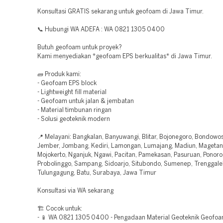
Konsultasi GRATIS sekarang untuk geofoam di Jawa Timur.
📞 Hubungi WA ADEFA : WA 0821 1305 0400
Butuh geofoam untuk proyek?
Kami menyediakan *geofoam EPS berkualitas* di Jawa Timur.
🧱 Produk kami:
- Geofoam EPS block
- Lightweight fill material
- Geofoam untuk jalan & jembatan
- Material timbunan ringan
- Solusi geoteknik modern
📍 Melayani: Bangkalan, Banyuwangi, Blitar, Bojonegoro, Bondowos
Jember, Jombang, Kediri, Lamongan, Lumajang, Madiun, Magetan
Mojokerto, Nganjuk, Ngawi, Pacitan, Pamekasan, Pasuruan, Ponoro
Probolinggo, Sampang, Sidoarjo, Situbondo, Sumenep, Trenggale
Tulungagung, Batu, Surabaya, Jawa Timur
Konsultasi via WA sekarang
🏗️ Cocok untuk:
- 📱 WA 0821 1305 0400 - Pengadaan Material Geoteknik Geof