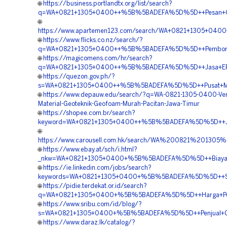
🌐
https://business.portlandtx.org/list/search?
q=WA+0821+1305+0400++%5B%5BADEFA%5D%5D++Pesan+Geo
🌐
https://www.apartemen123.com/search/WA+0821+1305+04
🌐
https://www.flicks.co.nz/search/?
q=WA+0821+1305+0400++%5B%5BADEFA%5D%5D++Pemborong
🌐
https://magicomens.com/hr/search?
q=WA+0821+1305+0400++%5B%5BADEFA%5D%5D++Jasa+EPS+
🌐
https://quezon.gov.ph/?
s=WA+0821+1305+0400++%5B%5BADEFA%5D%5D++Pusat+Mater
🌐
https://www.depauw.edu/search/?q=WA-0821-1305-0400-Ven
Material-Geoteknik-Geofoam-Murah-Pacitan-Jawa-Timur
🌐
https://shopee.com.br/search?
keyword=WA+0821+1305+0400++%5B%5BADEFA%5D%5D++Jasa
🌐
https://www.carousell.com.hk/search/WA%200821%201
🌐
https://www.ebay.at/sch/i.html?
_nkw=WA+0821+1305+0400+%5B%5BADEFA%5D%5D++Biaya+Pe
🌐
https://ie.linkedin.com/jobs/search?
keywords=WA+0821+1305+0400+%5B%5BADEFA%5D%5D++Sup
🌐
https://pidie.terdekat.or.id/search?
q=WA+0821+1305+0400+%5B%5BADEFA%5D%5D++Harga+Peng
🌐
https://www.sribu.com/id/blog/?
s=WA+0821+1305+0400+%5B%5BADEFA%5D%5D++Penjual+Geo
🌐
https://www.daraz.lk/catalog/?