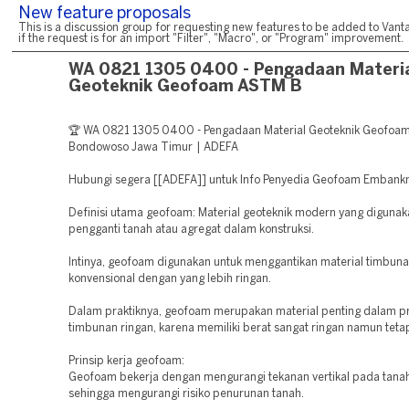
New feature proposals
This is a discussion group for requesting new features to be added to Vanta
if the request is for an import "Filter", "Macro", or "Program" improvement.
WA 0821 1305 0400 - Pengadaan Materi
Geoteknik Geofoam ASTM B
🏆 WA 0821 1305 0400 - Pengadaan Material Geoteknik Geofo
Bondowoso Jawa Timur | ADEFA
Hubungi segera [[ADEFA]] untuk Info Penyedia Geofoam Emban
Definisi utama geofoam: Material geoteknik modern yang digunak
pengganti tanah atau agregat dalam konstruksi.
Intinya, geofoam digunakan untuk menggantikan material timbun
konvensional dengan yang lebih ringan.
Dalam praktiknya, geofoam merupakan material penting dalam p
timbunan ringan, karena memiliki berat sangat ringan namun teta
Prinsip kerja geofoam:
Geofoam bekerja dengan mengurangi tekanan vertikal pada tanah
sehingga mengurangi risiko penurunan tanah.