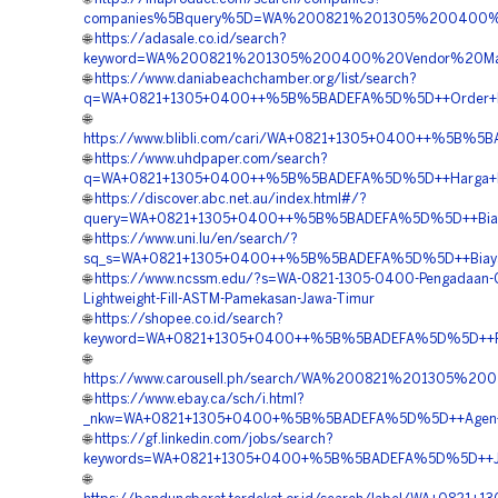
companies%5Bquery%5D=WA%200821%201305%200400%2
🌐
https://adasale.co.id/search?
keyword=WA%200821%201305%200400%20Vendor%20Mat
🌐
https://www.daniabeachchamber.org/list/search?
q=WA+0821+1305+0400++%5B%5BADEFA%5D%5D++Order+Mate
🌐
https://www.blibli.com/cari/WA+0821+1305+0400++%5B%
🌐
https://www.uhdpaper.com/search?
q=WA+0821+1305+0400++%5B%5BADEFA%5D%5D++Harga+Pe
🌐
https://discover.abc.net.au/index.html#/?
query=WA+0821+1305+0400++%5B%5BADEFA%5D%5D++Biaya
🌐
https://www.uni.lu/en/search/?
sq_s=WA+0821+1305+0400++%5B%5BADEFA%5D%5D++Biaya+P
🌐
https://www.ncssm.edu/?s=WA-0821-1305-0400-Pengadaan-
Lightweight-Fill-ASTM-Pamekasan-Jawa-Timur
🌐
https://shopee.co.id/search?
keyword=WA+0821+1305+0400++%5B%5BADEFA%5D%5D++Rekan
🌐
https://www.carousell.ph/search/WA%200821%201305
🌐
https://www.ebay.ca/sch/i.html?
_nkw=WA+0821+1305+0400+%5B%5BADEFA%5D%5D++Agen+Pe
🌐
https://gf.linkedin.com/jobs/search?
keywords=WA+0821+1305+0400+%5B%5BADEFA%5D%5D++Jasa+
🌐