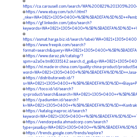
🌐
https://ca.carousell.com/search/WA%200821%201305
🌐
https://www.ebay.com/sch/i.html?
_nkw=WA+0821+1305+0400+%5B%5BADEFA%5D%5D++Pemborong
🌐
https://gf.linkedin.com/jobs/search?
keywords=WA+0821+1305+0400+%5B%5BADEFA%5D%5D++Vend
🌐
https://asmat.harga.biz.id/search/label/WA+0821+1305+0
🌐
https://www.freepik.com/search?
format=search&query=WA+0821+1305+0400+%5B%5BADEFA%
🌐
https://www.daraz.pk/catalog/?
spm=a2a0e.tm80335142.search.d_go&q=WA+0821+1305+0400
🌐
https://nl.made-in-china.com/quality-china-product/productS
word=WA+0821+1305+0400+%5B%5BADEFA%5D%5D++Jasa+Ge
🌐
https://distributor.web.id/?
s=WA+0821+1305+0400++%5B%5BADEFA%5D%5D++Biaya+Pemas
🌐
https://toco.id/id/search?
q=product/search&search=WA+0821+1305+0400++%5B%5BADE
🌐
https://padiumkm.id/search?
k=WA+0821+1305+0400++%5B%5BADEFA%5D%5D++Kontraktor
🌐
https://katalog.inaproc.id/search?
keyword=WA+0821+1305+0400++%5B%5BADEFA%5D%5D++Temp
🌐
https://vendorpedia.ahmadcorp.com/search?
type=jasa&q=WA+0821+1305+0400++%5B%5BADEFA%5D%5D++Te
🌐
https://trends.google.com/trends/explore?