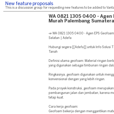
New feature proposals
This is a discussion group for requesting new features to be added to Vantag
WA 0821 1305 0400 - Agen
Murah Palembang Sumatera
📣 WA 0821 1305 0400 - Agen EPS Geofoa
Selatan | Adefa
Hubungi segera [[Adefa]] untuk Info Solusi 
Tanah
Definisi utama geofoam: Material ringan be
yang digunakan sebagai timbunan ringan dal
Ringkasnya, geofoam digunakan untuk mengg
konvensional dengan yang lebih ringan.
Pada proyek konstruksi, geofoam merupakan s
pembangunan jalan dan jembatan, karena mem
tetap kuat.
Cara kerja geofoam:
Geofoam bekerja dengan menggantikan mater