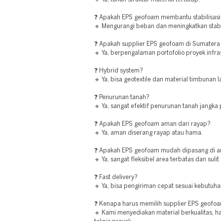
❓ Apakah EPS geofoam membantu stabilisasi
🔹 Mengurangi beban dan meningkatkan stabil
❓ Apakah supplier EPS geofoam di Sumater
🔹 Ya, berpengalaman portofolio proyek infra
❓ Hybrid system?
🔹 Ya, bisa geotextile dan material timbunan la
❓ Penurunan tanah?
🔹 Ya, sangat efektif penurunan tanah jangka
❓ Apakah EPS geofoam aman dari rayap?
🔹 Ya, aman diserang rayap atau hama.
❓ Apakah EPS geofoam mudah dipasang di a
🔹 Ya, sangat fleksibel area terbatas dan sulit
❓ Fast delivery?
🔹 Ya, bisa pengiriman cepat sesuai kebutuha
❓ Kenapa harus memilih supplier EPS geofoa
🔹 Kami menyediakan material berkualitas, h