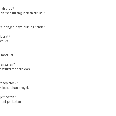
nah urug?
 dan mengurangi beban struktur.
area dengan daya dukung rendah.
 berat?
truksi.
n modular.
 bangunan?
nstruksi modern dan
ready stock?
n kebutuhan proyek.
 jembatan?
tment jembatan.