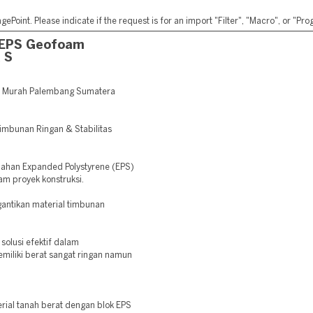
ePoint. Please indicate if the request is for an import "Filter", "Macro", or "P
 EPS Geofoam
 S
m Murah Palembang Sumatera
Timbunan Ringan & Stabilitas
rbahan Expanded Polystyrene (EPS)
am proyek konstruksi.
antikan material timbunan
olusi efektif dalam
iliki berat sangat ringan namun
ial tanah berat dengan blok EPS