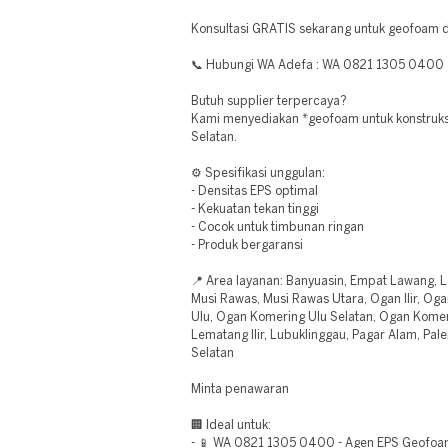
Konsultasi GRATIS sekarang untuk geofoam d
📞 Hubungi WA Adefa : WA 0821 1305 0400
Butuh supplier terpercaya?
Kami menyediakan *geofoam untuk konstruksi
Selatan.
⚙️ Spesifikasi unggulan:
- Densitas EPS optimal
- Kekuatan tekan tinggi
- Cocok untuk timbunan ringan
- Produk bergaransi
📍 Area layanan: Banyuasin, Empat Lawang, L
Musi Rawas, Musi Rawas Utara, Ogan Ilir, Oga
Ulu, Ogan Komering Ulu Selatan, Ogan Komer
Lematang Ilir, Lubuklinggau, Pagar Alam, Pa
Selatan
Minta penawaran
🏢 Ideal untuk:
- 📱 WA 0821 1305 0400 - Agen EPS Geofo