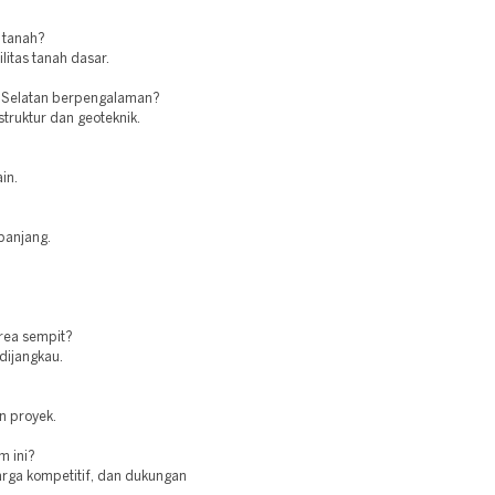
 tanah?
itas tanah dasar.
a Selatan berpengalaman?
struktur dan geoteknik.
in.
 panjang.
rea sempit?
 dijangkau.
n proyek.
m ini?
arga kompetitif, dan dukungan