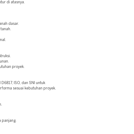
ktur di atasnya.
anah dasar.
 tanah.
mal.
truksi.
bunan.
utuhan proyek.
6817, ISO, dan SNI untuk
erforma sesuai kebutuhan proyek.
n.
a panjang.