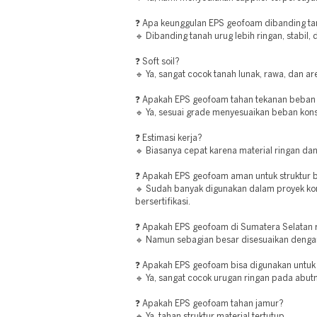
❓ Apa keunggulan EPS geofoam dibanding ta
🔹 Dibanding tanah urug lebih ringan, stabil,
❓ Soft soil?
🔹 Ya, sangat cocok tanah lunak, rawa, dan 
❓ Apakah EPS geofoam tahan tekanan beban
🔹 Ya, sesuai grade menyesuaikan beban kons
❓ Estimasi kerja?
🔹 Biasanya cepat karena material ringan da
❓ Apakah EPS geofoam aman untuk struktur
🔹 Sudah banyak digunakan dalam proyek ko
bersertifikasi.
❓ Apakah EPS geofoam di Sumatera Selatan 
🔹 Namun sebagian besar disesuaikan denga
❓ Apakah EPS geofoam bisa digunakan untuk
🔹 Ya, sangat cocok urugan ringan pada abu
❓ Apakah EPS geofoam tahan jamur?
🔹 Ya, tahan struktur material tertutup.