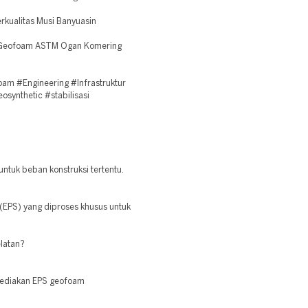
kualitas Musi Banyuasin
S Geofoam ASTM Ogan Komering
m #Engineering #Infrastruktur
osynthetic #stabilisasi
untuk beban konstruksi tertentu.
(EPS) yang diproses khusus untuk
latan?
yediakan EPS geofoam
.