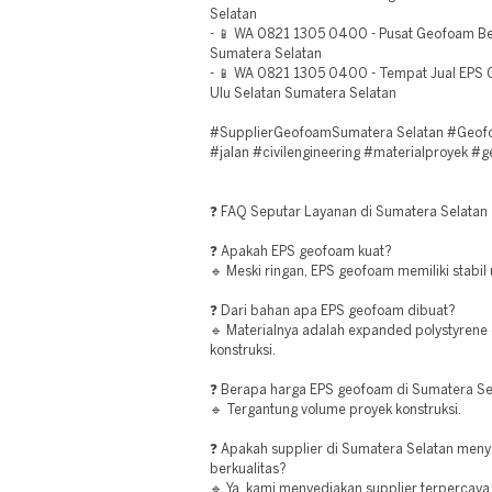
Selatan
- 📱 WA 0821 1305 0400 - Pusat Geofoam Ber
Sumatera Selatan
- 📱 WA 0821 1305 0400 - Tempat Jual EP
Ulu Selatan Sumatera Selatan
#SupplierGeofoamSumatera Selatan #Geofoa
#jalan #civilengineering #materialproyek #ge
❓ FAQ Seputar Layanan di Sumatera Selatan
❓ Apakah EPS geofoam kuat?
🔹 Meski ringan, EPS geofoam memiliki stabil 
❓ Dari bahan apa EPS geofoam dibuat?
🔹 Materialnya adalah expanded polystyrene 
konstruksi.
❓ Berapa harga EPS geofoam di Sumatera Se
🔹 Tergantung volume proyek konstruksi.
❓ Apakah supplier di Sumatera Selatan men
berkualitas?
🔹 Ya, kami menyediakan supplier terpercaya