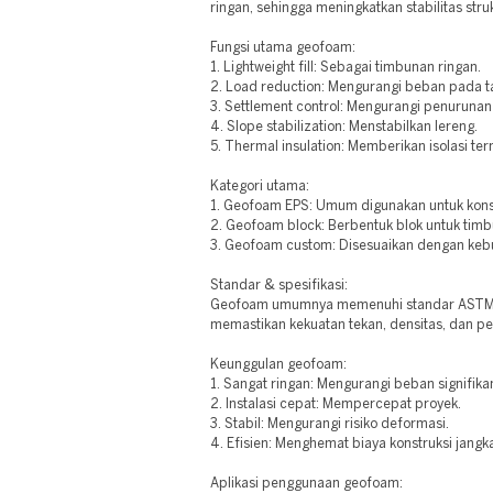
ringan, sehingga meningkatkan stabilitas stru
Fungsi utama geofoam:
1. Lightweight fill: Sebagai timbunan ringan.
2. Load reduction: Mengurangi beban pada t
3. Settlement control: Mengurangi penurunan
4. Slope stabilization: Menstabilkan lereng.
5. Thermal insulation: Memberikan isolasi ter
Kategori utama:
1. Geofoam EPS: Umum digunakan untuk kons
2. Geofoam block: Berbentuk blok untuk tim
3. Geofoam custom: Disesuaikan dengan keb
Standar & spesifikasi:
Geofoam umumnya memenuhi standar ASTM D
memastikan kekuatan tekan, densitas, dan p
Keunggulan geofoam:
1. Sangat ringan: Mengurangi beban signifika
2. Instalasi cepat: Mempercepat proyek.
3. Stabil: Mengurangi risiko deformasi.
4. Efisien: Menghemat biaya konstruksi jangk
Aplikasi penggunaan geofoam: