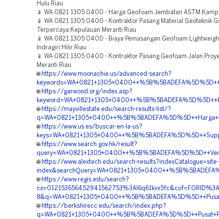
Hulu Riau
📱 WA 0821 1305 0400 - Harga Geofoam Jembatan ASTM Kampa
📱 WA 0821 1305 0400 - Kontraktor Pasang Material Geoteknik 
Terpercaya Kepulauan Meranti Riau
📱 WA 0821 1305 0400 - Biaya Pemasangan Geofoam Lightweight 
Indragiri Hilir Riau
📱 WA 0821 1305 0400 - Kontraktor Pasang Geofoam Jalan Proy
Meranti Riau
🌐
https://www.moonachie.us/advanced-search?
keywords=WA+0821+1305+0400++%5B%5BADEFA%5D%5D++Pusat+
🌐
https://garwood.org/index.asp?
keyword=WA+0821+1305+0400++%5B%5BADEFA%5D%5D++Pemb
🌐
https://mayvillestate.edu/search-results-list/?
q=WA+0821+1305+0400++%5B%5BADEFA%5D%5D++Harga+Peng
🌐
https://www.us.es/buscar-en-la-us?
keys=WA+0821+1305+0400++%5B%5BADEFA%5D%5D++Supplier
🌐
https://www.search.gov.hk/result?
query=WA+0821+1305+0400++%5B%5BADEFA%5D%5D++Vendor+
🌐
https://www.alextech.edu/search-results?indexCatalogue=site-
index&searchQuery=WA+0821+1305+0400++%5B%5BADEFA%
🌐
https://www.regis.edu/search?
cx=012153656452941562753%3Al6q61kvx5fc&cof=FORID%3A
8&q=WA+0821+1305+0400++%5B%5BADEFA%5D%5D++Pusat+P
🌐
https://berkshirecc.edu/search/index.php?
q=WA+0821+1305+0400++%5B%5BADEFA%5D%5D++Pusat+Peng