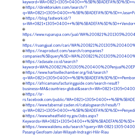
keyword=WA+0821+1305+0400++%5B%5BADEFA%5D%5D++Agen+
🌐
https://direktoriukm.com/search/?
q=WA+0821+1305+0400++%5B%5BADEFA%5D%5D++Jasa+Pasang
🌐
https://blog.fastwork.id/?
s=WA+0821+1305+0400++%5B%5BADEFA%5D%5D++Vendor+EPS+
🌐
https://www.ruparupa.com/jual/WA%200821%201305%200
🌐
https://ruangjual.com/cari/WA%200821%201305%200400
🌐
https://inaproduct.com/search/companies?
companies%5Bquery%5D=WA%200821%201305%200400%20
🌐
https://adasale.co.id/search?
keyword=WA%200821%201305%200400%20Penjual%20EPS%
🌐
https://www.hartsvillechamber.org/list/search?
q=WA+0821+1305+0400++%5B%5BADEFA%5D%5D++Pemborong+G
🌐
https://africamanufacturingguide.com/search-result?
business=MA&countries=global&search=WA+0821+1305+0400
🌐
https://sr-
rs.facebook.com/public/WA+0821+1305+0400++%5B%5BADEFA%
🌐
https://www.tabernal-zaden.nl/catalogsearch/result/?
q=WA+0821+1305+0400++%5B%5BADEFA%5D%5D++Penyedia+Geof
🌐
https://www.wheatfield-ny.gov/Jobs.aspx?
Keywords=WA+0821+1305+0400++%5B%5BADEFA%5D%5D++Pusa
🌐
https://www.waldenu.edu/search?query=WA-0821-1305-0400-
Pasang-Geofoam-Jalan-Wilayah-Indragiri-Hilir-Riau