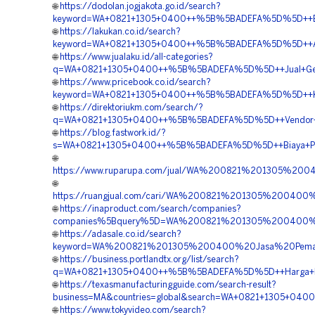
🌐
https://dodolan.jogjakota.go.id/search?
keyword=WA+0821+1305+0400++%5B%5BADEFA%5D%5D++Biaya
🌐
https://lakukan.co.id/search?
keyword=WA+0821+1305+0400++%5B%5BADEFA%5D%5D++Agen
🌐
https://www.jualaku.id/all-categories?
q=WA+0821+1305+0400++%5B%5BADEFA%5D%5D++Jual+Geofoa
🌐
https://www.pricebook.co.id/search?
keyword=WA+0821+1305+0400++%5B%5BADEFA%5D%5D++Kontrak
🌐
https://direktoriukm.com/search/?
q=WA+0821+1305+0400++%5B%5BADEFA%5D%5D++Vendor+Jual+
🌐
https://blog.fastwork.id/?
s=WA+0821+1305+0400++%5B%5BADEFA%5D%5D++Biaya+Pengad
🌐
https://www.ruparupa.com/jual/WA%200821%201305%20
🌐
https://ruangjual.com/cari/WA%200821%201305%20040
🌐
https://inaproduct.com/search/companies?
companies%5Bquery%5D=WA%200821%201305%200400%20H
🌐
https://adasale.co.id/search?
keyword=WA%200821%201305%200400%20Jasa%20Pemas
🌐
https://business.portlandtx.org/list/search?
q=WA+0821+1305+0400++%5B%5BADEFA%5D%5D++Harga+Peng
🌐
https://texasmanufacturingguide.com/search-result?
business=MA&countries=global&search=WA+0821+1305+0400+
🌐
https://www.tokyvideo.com/search?