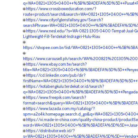
q=WA+0821+1305+0400++%5B%5BADEFA%5D%5D++Pusat+Peng
🌐
https://www.crossboweducation.com/?
route=product/search&search=WA+0821+1305+0400++%5B%5
🌐
https://www.cityofglensfallsny.gov/Search?
searchPhrase=WA+0821+1305+0400++%5B%5BADEFA%5D%5D++J
🌐
https://www.nesl.edu/?s=WA-0821-1305-0400-Tempat-Jual-G
Lightweight-Fill-Terdekat-Indragiri-Hulu-Riau
🌐
https://shopee.com.br/list/WA+0821+1305+0400++%5B%5BAD
🌐
https://www.carousell.ph/search/WA%200821%201305
🌐
https://www.ebay.com.tw/search?
title=WA+0821+1305+0400+%5B%5BADEFA%5D%5D++Penyed
🌐
https://cd.linkedin.com/pub/dir?
firstName=WA+0821+1305+0400+%5B%5BADEFA%5D%5D++Ven
🌐
https://kotabengkulu.terdekat.or.id/search?
q=WA+0821+1305+0400+%5B%5BADEFA%5D%5D++Pengadaan
🌐
https://www.freepik.com/search?
format=search&query=WA+0821+1305+0400+%5B%5BADEFA%
🌐
https://www.lazada.com.my/catalog/?
spm=a2o4k.homepage.search.d_go&q=WA+0821+1305+040
🌐
https://vi.made-in-china.com/quality-china-product/productS
word=WA+0821+1305+0400+%5B%5BADEFA%5D%5D++Jasa+Pe
🌐
https://distributor.web.id/?
s=WA+0821+1305+0400++%5B%5BADEFA%5D%5D++Vendor+Jual