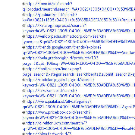
🌐
https://toco.id/id/search?
q=product/search&search=WA+0821+1305+0400++%5B%5BA
🌐
https://padiumkm.id/search?
k=WA+0821+1305+0400++%5B%5BADEFA%5D%5D++Penjual+Mate
🌐
https://katalog.inaproc.id/search?
keyword=WA+0821+1305+0400++%5B%5BADEFA%5D%5D++Bia
🌐
https://vendorpedia.ahmadcorp.com/search?
type=jasa&q=WA+0821+1305+0400++%5B%5BADEFA%5D%5D++Pe
🌐
https://trends.google.com/trends/explore?
q=WA+0821+1305+0400++%5B%5BADEFA%5D%5D++Vendor+Pen
🌐
https://bela.gratisongkir.id/products/10?
page=1&cat=10&sq=WA+0821+1305+0400++%5B%5BADEFA%5D
🌐
https://tanilink.com/index.php?
page=search&kategorisearch=searchberita&submit=searc
🌐
https://dodolan.jogjakota.go.id/search?
keyword=WA+0821+1305+0400++%5B%5BADEFA%5D%5D++Kontr
🌐
https://lakukan.co.id/search?
keyword=WA+0821+1305+0400++%5B%5BADEFA%5D%5D++Har
🌐
https://www.jualaku.id/all-categories?
q=WA+0821+1305+0400++%5B%5BADEFA%5D%5D++Agen+Penjua
🌐
https://www.pricebook.co.id/search?
keyword=WA+0821+1305+0400++%5B%5BADEFA%5D%5D++Agen
🌐
https://direktoriukm.com/search/?
q=WA+0821+1305+0400++%5B%5BADEFA%5D%5D++Pusat+Ge
🌐
https://blog.fastwork.id/?