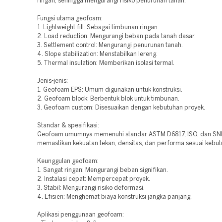
ringan, sehingga mengurangi risiko penurunan tanah.
Fungsi utama geofoam:
1. Lightweight fill: Sebagai timbunan ringan.
2. Load reduction: Mengurangi beban pada tanah dasar.
3. Settlement control: Mengurangi penurunan tanah.
4. Slope stabilization: Menstabilkan lereng.
5. Thermal insulation: Memberikan isolasi termal.
Jenis-jenis:
1. Geofoam EPS: Umum digunakan untuk konstruksi.
2. Geofoam block: Berbentuk blok untuk timbunan.
3. Geofoam custom: Disesuaikan dengan kebutuhan proyek.
Standar & spesifikasi:
Geofoam umumnya memenuhi standar ASTM D6817, ISO, dan SNI
memastikan kekuatan tekan, densitas, dan performa sesuai kebut
Keunggulan geofoam:
1. Sangat ringan: Mengurangi beban signifikan.
2. Instalasi cepat: Mempercepat proyek.
3. Stabil: Mengurangi risiko deformasi.
4. Efisien: Menghemat biaya konstruksi jangka panjang.
Aplikasi penggunaan geofoam: