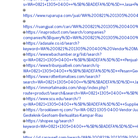
s=WA+0821+1305+0400++%5B%5BADEFA%5D%5D++Jasa+Pema
🌐
https://www.ruparupa.com/jual/WA%200821%201305%20
🌐
https://ruangjual.com/cari/WA%200821%201305%20040
🌐
https://inaproduct.com/search/companies?
companies%5Bquery%5D=WA%200821%201305%200400%20
🌐
https://adasale.co.id/search?
keyword=WA%200821%201305%200400%20Vendor%20Mate
🌐
https://www.wbachamber.org/list/search?
q=WA+0821+1305+0400++%5B%5BADEFA%5D%5D++Penjual+Ge
🌐
https://www.tribunjualbeli.com/search/q-
WA+0821+1305+0400++%5B%5BADEFA%5D%5D++Pesan+Geof
🌐
https://www.rottentomatoes.com/search?
search=WA+0821+1305+0400++%5B%5BADEFA%5D%5D++Jasa+P
🌐
https://immortalmasks.com/shop/index.php?
route=product/search&search=WA+0821+1305+0400++%5B%
🌐
https://www.scu.edu/search/?
q=WA+0821+1305+0400++%5B%5BADEFA%5D%5D++Supplier
🌐
https://brooklawn-nj.com/?s=WA-0821-1305-0400-Vendor-Jual
Geoteknik-Geofoam-Berkualitas-Kampar-Riau
🌐
https://shopee.sg/search?
keyword=WA+0821+1305+0400++%5B%5BADEFA%5D%5D++Kont
🌐
https://id.carousell.com/search/WA%200821%201305%