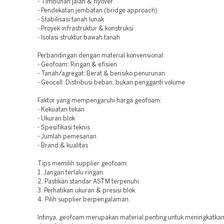
- Timbunan jalan & flyover
- Pendekatan jembatan (bridge approach)
- Stabilisasi tanah lunak
- Proyek infrastruktur & konstruksi
- Isolasi struktur bawah tanah
Perbandingan dengan material konvensional:
- Geofoam: Ringan & efisien
- Tanah/agregat: Berat & berisiko penurunan
- Geocell: Distribusi beban, bukan pengganti volume
Faktor yang mempengaruhi harga geofoam:
- Kekuatan tekan
- Ukuran blok
- Spesifikasi teknis
- Jumlah pemesanan
- Brand & kualitas
Tips memilih supplier geofoam:
1. Jangan terlalu ringan.
2. Pastikan standar ASTM terpenuhi.
3. Perhatikan ukuran & presisi blok.
4. Pilih supplier berpengalaman.
Intinya, geofoam merupakan material penting untuk meningkatkan 