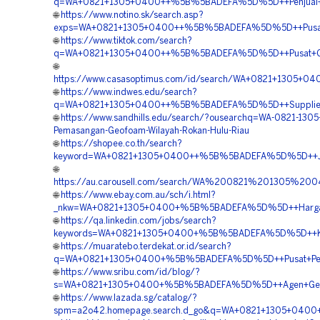
q=WA+0821+1305+0400++%5B%5BADEFA%5D%5D++Penjual+Ge
🌐
https://www.notino.sk/search.asp?
exps=WA+0821+1305+0400++%5B%5BADEFA%5D%5D++Pusat+P
🌐
https://www.tiktok.com/search?
q=WA+0821+1305+0400++%5B%5BADEFA%5D%5D++Pusat+Geo
🌐
https://www.casasoptimus.com/id/search/WA+0821+1305+
🌐
https://www.indwes.edu/search?
q=WA+0821+1305+0400++%5B%5BADEFA%5D%5D++Supplier+G
🌐
https://www.sandhills.edu/search/?ousearchq=WA-0821-1305
Pemasangan-Geofoam-Wilayah-Rokan-Hulu-Riau
🌐
https://shopee.co.th/search?
keyword=WA+0821+1305+0400++%5B%5BADEFA%5D%5D++Jual+
🌐
https://au.carousell.com/search/WA%200821%201305%2
🌐
https://www.ebay.com.au/sch/i.html?
_nkw=WA+0821+1305+0400+%5B%5BADEFA%5D%5D++Harga+Geof
🌐
https://qa.linkedin.com/jobs/search?
keywords=WA+0821+1305+0400+%5B%5BADEFA%5D%5D++Kontra
🌐
https://muaratebo.terdekat.or.id/search?
q=WA+0821+1305+0400+%5B%5BADEFA%5D%5D++Pusat+Pengad
🌐
https://www.sribu.com/id/blog/?
s=WA+0821+1305+0400+%5B%5BADEFA%5D%5D++Agen+Geofoam
🌐
https://www.lazada.sg/catalog/?
spm=a2o42.homepage.search.d_go&q=WA+0821+1305+0400+