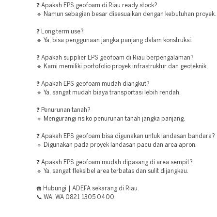
❓ Apakah EPS geofoam di Riau ready stock?
🔹 Namun sebagian besar disesuaikan dengan kebutuhan proyek.
❓ Long term use?
🔹 Ya, bisa penggunaan jangka panjang dalam konstruksi.
❓ Apakah supplier EPS geofoam di Riau berpengalaman?
🔹 Kami memiliki portofolio proyek infrastruktur dan geoteknik.
❓ Apakah EPS geofoam mudah diangkut?
🔹 Ya, sangat mudah biaya transportasi lebih rendah.
❓ Penurunan tanah?
🔹 Mengurangi risiko penurunan tanah jangka panjang.
❓ Apakah EPS geofoam bisa digunakan untuk landasan bandara?
🔹 Digunakan pada proyek landasan pacu dan area apron.
❓ Apakah EPS geofoam mudah dipasang di area sempit?
🔹 Ya, sangat fleksibel area terbatas dan sulit dijangkau.
☎️ Hubungi | ADEFA sekarang di Riau.
📞 WA: WA 0821 1305 0400