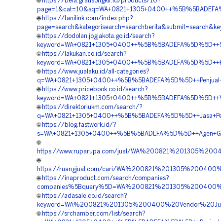
🌐
https://bela.gratisongkir.id/products/10?
page=1&cat=10&sq=WA+0821+1305+0400++%5B%5BADEFA%5D%
🌐
https://tanilink.com/index.php?
page=search&kategorisearch=searchberita&submit=searc
🌐
https://dodolan.jogjakota.go.id/search?
keyword=WA+0821+1305+0400++%5B%5BADEFA%5D%5D++Sup
🌐
https://lakukan.co.id/search?
keyword=WA+0821+1305+0400++%5B%5BADEFA%5D%5D++Kontra
🌐
https://www.jualaku.id/all-categories?
q=WA+0821+1305+0400++%5B%5BADEFA%5D%5D++Penjual+G
🌐
https://www.pricebook.co.id/search?
keyword=WA+0821+1305+0400++%5B%5BADEFA%5D%5D++Vendor
🌐
https://direktoriukm.com/search/?
q=WA+0821+1305+0400++%5B%5BADEFA%5D%5D++Jasa+Pengad
🌐
https://blog.fastwork.id/?
s=WA+0821+1305+0400++%5B%5BADEFA%5D%5D++Agen+Geof
🌐
https://www.ruparupa.com/jual/WA%200821%201305%
🌐
https://ruangjual.com/cari/WA%200821%201305%200400
🌐
https://inaproduct.com/search/companies?
companies%5Bquery%5D=WA%200821%201305%200400%20B
🌐
https://adasale.co.id/search?
keyword=WA%200821%201305%200400%20Vendor%20Ju
🌐
https://srchamber.com/list/search?