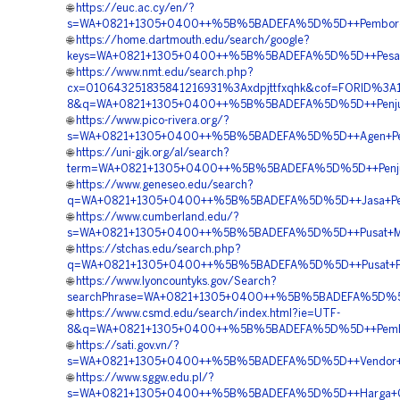
🌐
https://euc.ac.cy/en/?
s=WA+0821+1305+0400++%5B%5BADEFA%5D%5D++Pemborong
🌐
https://home.dartmouth.edu/search/google?
keys=WA+0821+1305+0400++%5B%5BADEFA%5D%5D++Pesan+Geo
🌐
https://www.nmt.edu/search.php?
cx=010643251835841216931%3Axdpjttfxqhk&cof=FORID%3A
8&q=WA+0821+1305+0400++%5B%5BADEFA%5D%5D++Penjual+Geo
🌐
https://www.pico-rivera.org/?
s=WA+0821+1305+0400++%5B%5BADEFA%5D%5D++Agen+Penjual
🌐
https://uni-gjk.org/al/search?
term=WA+0821+1305+0400++%5B%5BADEFA%5D%5D++Penjual+
🌐
https://www.geneseo.edu/search?
q=WA+0821+1305+0400++%5B%5BADEFA%5D%5D++Jasa+Pemas
🌐
https://www.cumberland.edu/?
s=WA+0821+1305+0400++%5B%5BADEFA%5D%5D++Pusat+Mater
🌐
https://stchas.edu/search.php?
q=WA+0821+1305+0400++%5B%5BADEFA%5D%5D++Pusat+Pen
🌐
https://www.lyoncountyks.gov/Search?
searchPhrase=WA+0821+1305+0400++%5B%5BADEFA%5D%5D+
🌐
https://www.csmd.edu/search/index.html?ie=UTF-
8&q=WA+0821+1305+0400++%5B%5BADEFA%5D%5D++Pembor
🌐
https://sati.gov.vn/?
s=WA+0821+1305+0400++%5B%5BADEFA%5D%5D++Vendor+Geo
🌐
https://www.sggw.edu.pl/?
s=WA+0821+1305+0400++%5B%5BADEFA%5D%5D++Harga+Geof