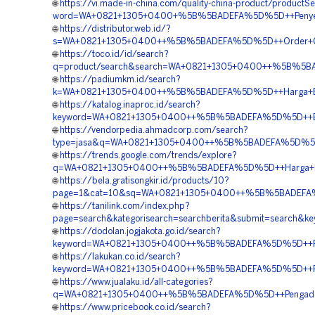
🌐
https://vi.made-in-china.com/quality-china-product/productS
word=WA+0821+1305+0400+%5B%5BADEFA%5D%5D++Penyedia+G
🌐
https://distributor.web.id/?
s=WA+0821+1305+0400++%5B%5BADEFA%5D%5D++Order+Geof
🌐
https://toco.id/id/search?
q=product/search&search=WA+0821+1305+0400++%5B%5BADEF
🌐
https://padiumkm.id/search?
k=WA+0821+1305+0400++%5B%5BADEFA%5D%5D++Harga+EPS+Ge
🌐
https://katalog.inaproc.id/search?
keyword=WA+0821+1305+0400++%5B%5BADEFA%5D%5D++Biaya+P
🌐
https://vendorpedia.ahmadcorp.com/search?
type=jasa&q=WA+0821+1305+0400++%5B%5BADEFA%5D%5D++Ha
🌐
https://trends.google.com/trends/explore?
q=WA+0821+1305+0400++%5B%5BADEFA%5D%5D++Harga+Pemasan
🌐
https://bela.gratisongkir.id/products/10?
page=1&cat=10&sq=WA+0821+1305+0400++%5B%5BADEFA%5D%5
🌐
https://tanilink.com/index.php?
page=search&kategorisearch=searchberita&submit=search
🌐
https://dodolan.jogjakota.go.id/search?
keyword=WA+0821+1305+0400++%5B%5BADEFA%5D%5D++Pusat+
🌐
https://lakukan.co.id/search?
keyword=WA+0821+1305+0400++%5B%5BADEFA%5D%5D++Penyed
🌐
https://www.jualaku.id/all-categories?
q=WA+0821+1305+0400++%5B%5BADEFA%5D%5D++Pengadaan+G
🌐
https://www.pricebook.co.id/search?