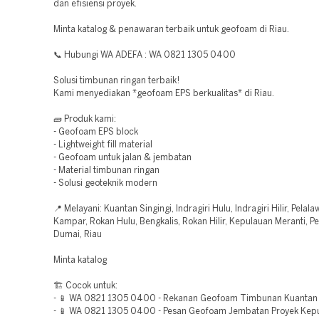
dan efisiensi proyek.
Minta katalog & penawaran terbaik untuk geofoam di Riau.
📞 Hubungi WA ADEFA : WA 0821 1305 0400
Solusi timbunan ringan terbaik!
Kami menyediakan *geofoam EPS berkualitas* di Riau.
🧱 Produk kami:
- Geofoam EPS block
- Lightweight fill material
- Geofoam untuk jalan & jembatan
- Material timbunan ringan
- Solusi geoteknik modern
📍 Melayani: Kuantan Singingi, Indragiri Hulu, Indragiri Hilir, Pelala
Kampar, Rokan Hulu, Bengkalis, Rokan Hilir, Kepulauan Meranti, P
Dumai, Riau
Minta katalog
🏗️ Cocok untuk:
- 📱 WA 0821 1305 0400 - Rekanan Geofoam Timbunan Kuantan S
- 📱 WA 0821 1305 0400 - Pesan Geofoam Jembatan Proyek Kep