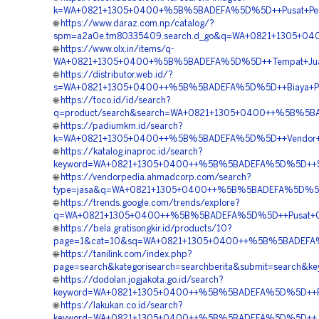
k=WA+0821+1305+0400+%5B%5BADEFA%5D%5D++Pusat+Penju
🌐
https://www.daraz.com.np/catalog/?
spm=a2a0e.tm80335409.search.d_go&q=WA+0821+1305+0
🌐
https://www.olx.in/items/q-
WA+0821+1305+0400+%5B%5BADEFA%5D%5D++Tempat+Jual
🌐
https://distributor.web.id/?
s=WA+0821+1305+0400++%5B%5BADEFA%5D%5D++Biaya+Pem
🌐
https://toco.id/id/search?
q=product/search&search=WA+0821+1305+0400++%5B%5BADE
🌐
https://padiumkm.id/search?
k=WA+0821+1305+0400++%5B%5BADEFA%5D%5D++Vendor+Ge
🌐
https://katalog.inaproc.id/search?
keyword=WA+0821+1305+0400++%5B%5BADEFA%5D%5D++Supp
🌐
https://vendorpedia.ahmadcorp.com/search?
type=jasa&q=WA+0821+1305+0400++%5B%5BADEFA%5D%5D++
🌐
https://trends.google.com/trends/explore?
q=WA+0821+1305+0400++%5B%5BADEFA%5D%5D++Pusat+Geo
🌐
https://bela.gratisongkir.id/products/10?
page=1&cat=10&sq=WA+0821+1305+0400++%5B%5BADEFA%5D
🌐
https://tanilink.com/index.php?
page=search&kategorisearch=searchberita&submit=searc
🌐
https://dodolan.jogjakota.go.id/search?
keyword=WA+0821+1305+0400++%5B%5BADEFA%5D%5D++Pusa
🌐
https://lakukan.co.id/search?
keyword=WA+0821+1305+0400++%5B%5BADEFA%5D%5D++Jasa+