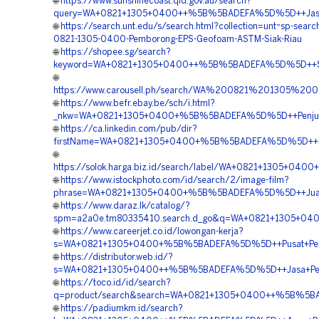
🌐
https://www.sunshinecoast.qld.gov.au/search?
query=WA+0821+1305+0400++%5B%5BADEFA%5D%5D++Jasa+Pa
🌐
https://search.unt.edu/s/search.html?collection=unt~sp-sea
0821-1305-0400-Pemborong-EPS-Geofoam-ASTM-Siak-Riau
🌐
https://shopee.sg/search?
keyword=WA+0821+1305+0400++%5B%5BADEFA%5D%5D++Suppl
🌐
https://www.carousell.ph/search/WA%200821%201305%2
🌐
https://www.befr.ebay.be/sch/i.html?
_nkw=WA+0821+1305+0400+%5B%5BADEFA%5D%5D++Penjual+Ma
🌐
https://ca.linkedin.com/pub/dir?
firstName=WA+0821+1305+0400+%5B%5BADEFA%5D%5D++Harg
🌐
https://solok.harga.biz.id/search/label/WA+0821+1305+0
🌐
https://www.istockphoto.com/id/search/2/image-film?
phrase=WA+0821+1305+0400+%5B%5BADEFA%5D%5D++Jual+G
🌐
https://www.daraz.lk/catalog/?
spm=a2a0e.tm80335410.search.d_go&q=WA+0821+1305+04
🌐
https://www.careerjet.co.id/lowongan-kerja?
s=WA+0821+1305+0400+%5B%5BADEFA%5D%5D++Pusat+Pengada
🌐
https://distributor.web.id/?
s=WA+0821+1305+0400++%5B%5BADEFA%5D%5D++Jasa+Pema
🌐
https://toco.id/id/search?
q=product/search&search=WA+0821+1305+0400++%5B%5BAD
🌐
https://padiumkm.id/search?