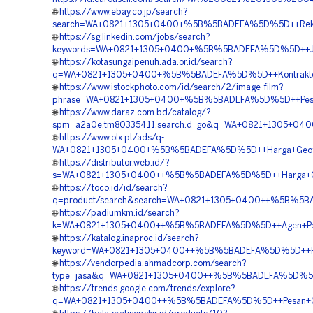
🌐
https://www.ebay.co.jp/search?
search=WA+0821+1305+0400+%5B%5BADEFA%5D%5D++Rekan
🌐
https://sg.linkedin.com/jobs/search?
keywords=WA+0821+1305+0400+%5B%5BADEFA%5D%5D++Jasa+P
🌐
https://kotasungaipenuh.ada.or.id/search?
q=WA+0821+1305+0400+%5B%5BADEFA%5D%5D++Kontraktor+
🌐
https://www.istockphoto.com/id/search/2/image-film?
phrase=WA+0821+1305+0400+%5B%5BADEFA%5D%5D++Pesan
🌐
https://www.daraz.com.bd/catalog/?
spm=a2a0e.tm80335411.search.d_go&q=WA+0821+1305+04
🌐
https://www.olx.pt/ads/q-
WA+0821+1305+0400+%5B%5BADEFA%5D%5D++Harga+Geofo
🌐
https://distributor.web.id/?
s=WA+0821+1305+0400++%5B%5BADEFA%5D%5D++Harga+Geof
🌐
https://toco.id/id/search?
q=product/search&search=WA+0821+1305+0400++%5B%5BA
🌐
https://padiumkm.id/search?
k=WA+0821+1305+0400++%5B%5BADEFA%5D%5D++Agen+Penju
🌐
https://katalog.inaproc.id/search?
keyword=WA+0821+1305+0400++%5B%5BADEFA%5D%5D++Penyedi
🌐
https://vendorpedia.ahmadcorp.com/search?
type=jasa&q=WA+0821+1305+0400++%5B%5BADEFA%5D%5D++
🌐
https://trends.google.com/trends/explore?
q=WA+0821+1305+0400++%5B%5BADEFA%5D%5D++Pesan+Geo