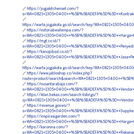
🔗
https://jogjakitchenset.com/?
s=WA+0821+1305+0400++%5B%5BADEFA%5D%5D++Kontraktor
🔗
https://warta.jogjakota.go.id/search/key/WA+0821+1305
🔗
https://vixtoriabesitempa.com/?
s=WA+0821+1305+0400++%5B%5BADEFA%5D%5D++Harga+Pem
🔗
https://mgt.co.id/?
s=WA+0821+1305+0400++%5B%5BADEFA%5D%5D++Penyedia+
🔗
https://kanopibsd.co.id/?
s=WA+0821+1305+0400++%5B%5BADEFA%5D%5D++Jasa+Pemasan
🔗
https://warta.jogjakota.go.id/search/key/WA+0821+1305
🔗
https://www.jabloshop.cz/index.php?
route=product/search&search=WA+0821+1305+0400++%5B
🔗
https://nusantarabaja.com/?
s=WA+0821+1305+0400++%5B%5BADEFA%5D%5D++Vendor+Geo
🔗
https://iklan.bekas.com/search-listings/?
q=WA+0821+1305+0400++%5B%5BADEFA%5D%5D++Vendor+Mate
🔗
https://revenue.gov.ws/?
s=WA+0821+1305+0400++%5B%5BADEFA%5D%5D++Supplier+Mat
🔗
https://inspirasigarden.com/?
s=WA+0821+1305+0400++%5B%5BADEFA%5D%5D++Harga+Geo
🔗
https://karonina.com/?
s=WA+0821+1305+0400++%5B%5BADEFA%5D%5D++Rekanan+G