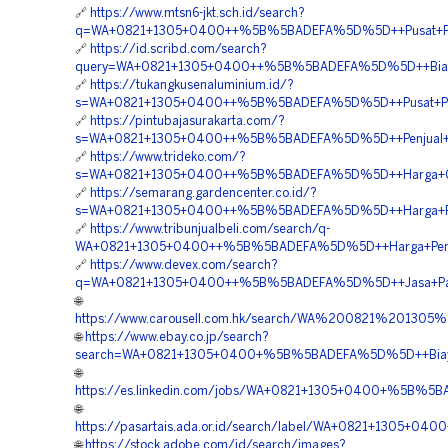
🔗
https://www.mtsn6-jkt.sch.id/search?
q=WA+0821+1305+0400++%5B%5BADEFA%5D%5D++Pusat+Pen
🔗
https://id.scribd.com/search?
query=WA+0821+1305+0400++%5B%5BADEFA%5D%5D++Biaya+P
🔗
https://tukangkusenaluminium.id/?
s=WA+0821+1305+0400++%5B%5BADEFA%5D%5D++Pusat+Pen
🔗
https://pintubajasurakarta.com/?
s=WA+0821+1305+0400++%5B%5BADEFA%5D%5D++Penjual+G
🔗
https://www.trideko.com/?
s=WA+0821+1305+0400++%5B%5BADEFA%5D%5D++Harga+Ge
🔗
https://semarang.gardencenter.co.id/?
s=WA+0821+1305+0400++%5B%5BADEFA%5D%5D++Harga+Pasang
🔗
https://www.tribunjualbeli.com/search/q-
WA+0821+1305+0400++%5B%5BADEFA%5D%5D++Harga+Pemasa
🔗
https://www.devex.com/search?
q=WA+0821+1305+0400++%5B%5BADEFA%5D%5D++Jasa+Pasang
🌐
https://www.carousell.com.hk/search/WA%200821%201
🌐
https://www.ebay.co.jp/search?
search=WA+0821+1305+0400+%5B%5BADEFA%5D%5D++Biaya
🌐
https://es.linkedin.com/jobs/WA+0821+1305+0400+%5B%5BA
🌐
https://pasartais.ada.or.id/search/label/WA+0821+1305+04
🌐
https://stock.adobe.com/id/search/images?