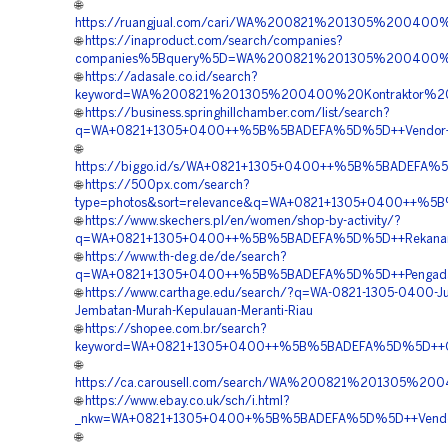
🌐
https://ruangjual.com/cari/WA%200821%201305%20040
🌐
https://inaproduct.com/search/companies?
companies%5Bquery%5D=WA%200821%201305%200400%2
🌐
https://adasale.co.id/search?
keyword=WA%200821%201305%200400%20Kontraktor%20P
🌐
https://business.springhillchamber.com/list/search?
q=WA+0821+1305+0400++%5B%5BADEFA%5D%5D++Vendor+Jua
🌐
https://biggo.id/s/WA+0821+1305+0400++%5B%5BADEFA%5D%
🌐
https://500px.com/search?
type=photos&sort=relevance&q=WA+0821+1305+0400++%5B
🌐
https://www.skechers.pl/en/women/shop-by-activity/?
q=WA+0821+1305+0400++%5B%5BADEFA%5D%5D++Rekanan+Ge
🌐
https://www.th-deg.de/de/search?
q=WA+0821+1305+0400++%5B%5BADEFA%5D%5D++Pengadaan+
🌐
https://www.carthage.edu/search/?q=WA-0821-1305-0400-J
Jembatan-Murah-Kepulauan-Meranti-Riau
🌐
https://shopee.com.br/search?
keyword=WA+0821+1305+0400++%5B%5BADEFA%5D%5D++Order
🌐
https://ca.carousell.com/search/WA%200821%201305%
🌐
https://www.ebay.co.uk/sch/i.html?
_nkw=WA+0821+1305+0400+%5B%5BADEFA%5D%5D++Vendor+P
🌐