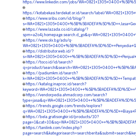
https://www.linkedin.com/jobs/WA+0821+1305+0400+%5B%5
🌐
https://kotabekasi.terdekat.or.id/search/label/WA+0821+
🌐
https://www.sribu.com/id/blog/?
s=WA+0821+1305+0400+%5B%5BADEFA%5D%5D++Jasa+Geofoam+
🌐
https://www.lazada.co.id/catalog/?
spm=a2o4j.homepage.search.d_go&q=WA+0821+1305+0400+%
🌐
https://www.olx.bg/ads/q-
WA+0821+1305+0400+%5B%5BADEFA%5D%5D++Penyedia+Geofo
🌐
https://distributor.web.id/?
s=WA+0821+1305+0400++%5B%5BADEFA%5D%5D++Penjual+EPS
🌐
https://toco.id/id/search?
q=product/search&search=WA+0821+1305+0400++%5B%5BADEF
🌐
https://padiumkm.id/search?
k=WA+0821+1305+0400++%5B%5BADEFA%5D%5D++Tempat+Jual
🌐
https://katalog.inaproc.id/search?
keyword=WA+0821+1305+0400++%5B%5BADEFA%5D%5D++Vendor
🌐
https://vendorpedia.ahmadcorp.com/search?
type=jasa&q=WA+0821+1305+0400++%5B%5BADEFA%5D%5D++Bi
🌐
https://trends.google.com/trends/explore?
q=WA+0821+1305+0400++%5B%5BADEFA%5D%5D++Biaya+Pemasan
🌐
https://bela.gratisongkir.id/products/10?
page=1&cat=10&sq=WA+0821+1305+0400++%5B%5BADEFA%5D
🌐
https://tanilink.com/index.php?
page=search&kategorisearch=searchberita&submit=search