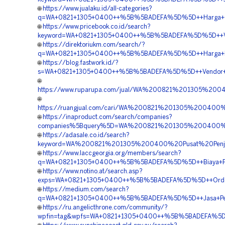
🌐
https://www.jualaku.id/all-categories?
q=WA+0821+1305+0400++%5B%5BADEFA%5D%5D++Harga+Geo
🌐
https://www.pricebook.co.id/search?
keyword=WA+0821+1305+0400++%5B%5BADEFA%5D%5D++Vend
🌐
https://direktoriukm.com/search/?
q=WA+0821+1305+0400++%5B%5BADEFA%5D%5D++Harga+Pas
🌐
https://blog.fastwork.id/?
s=WA+0821+1305+0400++%5B%5BADEFA%5D%5D++Vendor+EPS
🌐
https://www.ruparupa.com/jual/WA%200821%201305%20
🌐
https://ruangjual.com/cari/WA%200821%201305%2004
🌐
https://inaproduct.com/search/companies?
companies%5Bquery%5D=WA%200821%201305%200400%2
🌐
https://adasale.co.id/search?
keyword=WA%200821%201305%200400%20Pusat%20Penju
🌐
https://www.laccgeorgia.org/members/search?
q=WA+0821+1305+0400++%5B%5BADEFA%5D%5D++Biaya+Pen
🌐
https://www.notino.at/search.asp?
exps=WA+0821+1305+0400++%5B%5BADEFA%5D%5D++Order+
🌐
https://medium.com/search?
q=WA+0821+1305+0400++%5B%5BADEFA%5D%5D++Jasa+Pema
🌐
https://ru.angelicthrone.com/community/?
wpfin=tag&wpfs=WA+0821+1305+0400++%5B%5BADEFA%5D%5D+