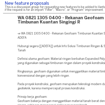
New feature proposals
This is a discussion group for requesting new features to be added to Vanta
if the request is for an import "Filter", "Macro", or "Program" improvement.
WA 0821 1305 0400 - Rekanan Geofoam
Timbunan Kuantan Singingi R
📣 WA 0821 1305 0400 - Rekanan Geofoam Timbunan Kuantan Si
ADEFA
Hubungi segera [[ADEFA]] untuk Info Solusi Timbunan Ringan & St
Tanah
Definisi utama geofoam: Material ringan berbahan Expanded Poly
yang digunakan sebagai timbunan ringan dalam proyek konstruksi
Ringkasnya, geofoam digunakan untuk menggantikan material ti
konvensional dengan yang lebih ringan.
Pada proyek konstruksi, geofoam merupakan teknologi modern d
geoteknik, karena mempercepat proses konstruksi.
Prinsip kerja geofoam:
Geofoam bekerja dengan menggantikan material tanah berat den