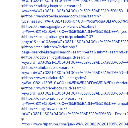
k=WA+0821+1305+0400++%5B%5BADEFA%5D%5D++Agen+Penju
🌐
https://katalog.inaproc.id/search?
keyword=WA+0821+1305+0400++%5B%5BADEFA%5D%5D++Pusat+
🌐
https://vendorpedia.ahmadcorp.com/search?
type=jasa&q=WA+0821+1305+0400++%5B%5BADEFA%5D%5D++
🌐
https://trends.google.com/trends/explore?
q=WA+0821+1305+0400++%5B%5BADEFA%5D%5D++Penyedia+Ma
🌐
https://bela.gratisongkir.id/products/10?
page=1&cat=10&sq=WA+0821+1305+0400++%5B%5BADEFA%5D
🌐
https://tanilink.com/index.php?
page=search&kategorisearch=searchberita&submit=searc
🌐
https://dodolan.jogjakota.go.id/search?
keyword=WA+0821+1305+0400++%5B%5BADEFA%5D%5D++Order
🌐
https://lakukan.co.id/search?
keyword=WA+0821+1305+0400++%5B%5BADEFA%5D%5D++Peny
🌐
https://www.jualaku.id/all-categories?
q=WA+0821+1305+0400++%5B%5BADEFA%5D%5D++Vendor+Ge
🌐
https://www.pricebook.co.id/search?
keyword=WA+0821+1305+0400++%5B%5BADEFA%5D%5D++Penye
🌐
https://direktoriukm.com/search/?
q=WA+0821+1305+0400++%5B%5BADEFA%5D%5D++Tempat+Jual+
🌐
https://blog.fastwork.id/?
s=WA+0821+1305+0400++%5B%5BADEFA%5D%5D++Pesan+Geo
🌐
https://www.ruparupa.com/jual/WA%200821%201305%20