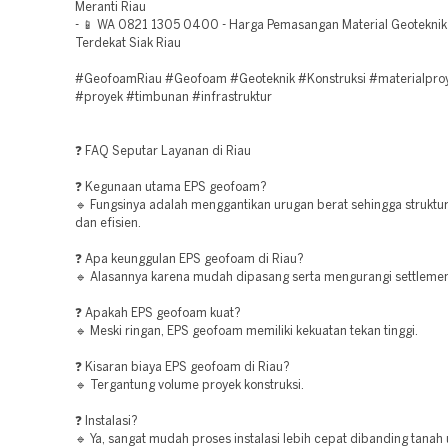
Meranti Riau
- 📱 WA 0821 1305 0400 - Harga Pemasangan Material Geotekni
Terdekat Siak Riau
#GeofoamRiau #Geofoam #Geoteknik #Konstruksi #materialpro
#proyek #timbunan #infrastruktur
❓ FAQ Seputar Layanan di Riau
❓ Kegunaan utama EPS geofoam?
🔹 Fungsinya adalah menggantikan urugan berat sehingga struktur 
dan efisien.
❓ Apa keunggulan EPS geofoam di Riau?
🔹 Alasannya karena mudah dipasang serta mengurangi settlemen
❓ Apakah EPS geofoam kuat?
🔹 Meski ringan, EPS geofoam memiliki kekuatan tekan tinggi.
❓ Kisaran biaya EPS geofoam di Riau?
🔹 Tergantung volume proyek konstruksi.
❓ Instalasi?
🔹 Ya, sangat mudah proses instalasi lebih cepat dibanding tanah