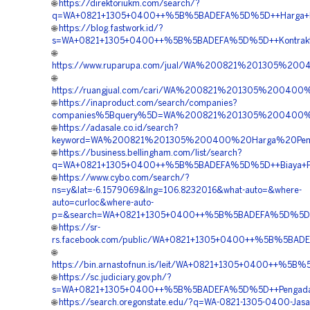
🌐
https://direktoriukm.com/search/?
q=WA+0821+1305+0400++%5B%5BADEFA%5D%5D++Harga+Pasang
🌐
https://blog.fastwork.id/?
s=WA+0821+1305+0400++%5B%5BADEFA%5D%5D++Kontraktor+
🌐
https://www.ruparupa.com/jual/WA%200821%201305%200
🌐
https://ruangjual.com/cari/WA%200821%201305%20040
🌐
https://inaproduct.com/search/companies?
companies%5Bquery%5D=WA%200821%201305%200400%20
🌐
https://adasale.co.id/search?
keyword=WA%200821%201305%200400%20Harga%20Pemasa
🌐
https://business.bellingham.com/list/search?
q=WA+0821+1305+0400++%5B%5BADEFA%5D%5D++Biaya+Pemasan
🌐
https://www.cybo.com/search/?
ns=y&lat=-6.1579069&lng=106.8232016&what-auto=&where-
auto=curloc&where-auto-
p=&search=WA+0821+1305+0400++%5B%5BADEFA%5D%5D++Ven
🌐
https://sr-
rs.facebook.com/public/WA+0821+1305+0400++%5B%5BADEF
🌐
https://bin.arnastofnun.is/leit/WA+0821+1305+0400++%5B
🌐
https://sc.judiciary.gov.ph/?
s=WA+0821+1305+0400++%5B%5BADEFA%5D%5D++Pengadaan+E
🌐
https://search.oregonstate.edu/?q=WA-0821-1305-0400-Jas