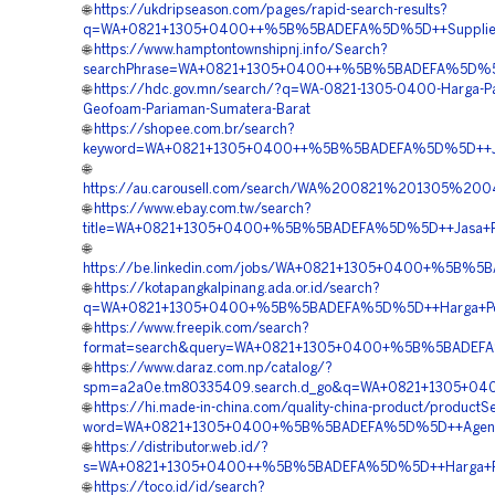
🌐
https://ukdripseason.com/pages/rapid-search-results?
q=WA+0821+1305+0400++%5B%5BADEFA%5D%5D++Supplier+
🌐
https://www.hamptontownshipnj.info/Search?
searchPhrase=WA+0821+1305+0400++%5B%5BADEFA%5D%5D++
🌐
https://hdc.gov.mn/search/?q=WA-0821-1305-0400-Harga-P
Geofoam-Pariaman-Sumatera-Barat
🌐
https://shopee.com.br/search?
keyword=WA+0821+1305+0400++%5B%5BADEFA%5D%5D++Jasa+G
🌐
https://au.carousell.com/search/WA%200821%201305%2
🌐
https://www.ebay.com.tw/search?
title=WA+0821+1305+0400+%5B%5BADEFA%5D%5D++Jasa+Pema
🌐
https://be.linkedin.com/jobs/WA+0821+1305+0400+%5B%5B
🌐
https://kotapangkalpinang.ada.or.id/search?
q=WA+0821+1305+0400+%5B%5BADEFA%5D%5D++Harga+Peng
🌐
https://www.freepik.com/search?
format=search&query=WA+0821+1305+0400+%5B%5BADEFA%5
🌐
https://www.daraz.com.np/catalog/?
spm=a2a0e.tm80335409.search.d_go&q=WA+0821+1305+04
🌐
https://hi.made-in-china.com/quality-china-product/productS
word=WA+0821+1305+0400+%5B%5BADEFA%5D%5D++Agen+Penju
🌐
https://distributor.web.id/?
s=WA+0821+1305+0400++%5B%5BADEFA%5D%5D++Harga+Pema
🌐
https://toco.id/id/search?