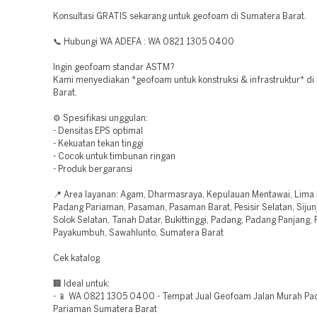
Konsultasi GRATIS sekarang untuk geofoam di Sumatera Barat.
📞 Hubungi WA ADEFA : WA 0821 1305 0400
Ingin geofoam standar ASTM?
Kami menyediakan *geofoam untuk konstruksi & infrastruktur* d
Barat.
⚙️ Spesifikasi unggulan:
- Densitas EPS optimal
- Kekuatan tekan tinggi
- Cocok untuk timbunan ringan
- Produk bergaransi
📍 Area layanan: Agam, Dharmasraya, Kepulauan Mentawai, Lima 
Padang Pariaman, Pasaman, Pasaman Barat, Pesisir Selatan, Sijunj
Solok Selatan, Tanah Datar, Bukittinggi, Padang, Padang Panjang,
Payakumbuh, Sawahlunto, Sumatera Barat
Cek katalog
🏢 Ideal untuk:
- 📱 WA 0821 1305 0400 - Tempat Jual Geofoam Jalan Murah Pa
Pariaman Sumatera Barat