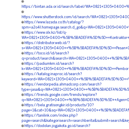
🌐
https://bintan.ada.or.id/search/label/WA+0821+1305+04
🌐
https://www.shutterstock.com/id/search/WA+0821+1305+0
🌐
https://www.lazada.co.th/catalog/?
spm=a2o4l.homepage.search.d_go&q=WA+0821+1305+0400+
🌐
https://www.olx.kz/list/q-
WA+0821+1305+0400+%5B%5BADEFA%5D%5D++Kontraktor+Pem
🌐
https://distributor.web.id/?
s=WA+0821+1305+0400++%5B%5BADEFA%5D%5D++Pesan+Geofo
🌐
https://toco.id/id/search?
q=product/search&search=WA+0821+1305+0400++%5B%5BA
🌐
https://padiumkm.id/search?
k=WA+0821+1305+0400++%5B%5BADEFA%5D%5D++Pemborong+
🌐
https://katalog.inaproc.id/search?
keyword=WA+0821+1305+0400++%5B%5BADEFA%5D%5D++Vend
🌐
https://vendorpedia.ahmadcorp.com/search?
type=jasa&q=WA+0821+1305+0400++%5B%5BADEFA%5D%5D++
🌐
https://trends.google.com/trends/explore?
q=WA+0821+1305+0400++%5B%5BADEFA%5D%5D++Agen+Geofo
🌐
https://bela.gratisongkir.id/products/10?
page=1&cat=10&sq=WA+0821+1305+0400++%5B%5BADEFA%5
🌐
https://tanilink.com/index.php?
page=search&kategorisearch=searchberita&submit=searc
🌐
https://dodolan.jogjakota.go.id/search?