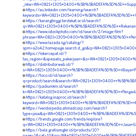
_nkw=WA+0821+1305+0400+%5B%5BADEFA%5D%5D++Supplier
🌐
https://au.linkedin.com/learning/search?
keywords=WA+0821+1305+0400+%5B%5BADEFA%5D%5D++Vendor
🌐
https://karangtinggi.terdekat.or.id/search?
q=WA+0821+1305+0400+%5B%5BADEFA%5D%5D++Rekanan+Geof
🌐
https://www.istockphoto.com/id/search/2/image-film?
phrase=WA+0821+1305+0400+%5B%5BADEFA%5D%5D++Penyedia
🌐
https://www.lazada.sg/catalog/?
spm=a2o42.homepage.search.d_go&q=WA+0821+1305+0400
🌐
https://lokercepat.id/?
tax_region=&spesialis_pekerjaan=&s=WA+0821+1305+0400+
🌐
https://distributor.web.id/?
s=WA+0821+1305+0400++%5B%5BADEFA%5D%5D++Biaya+Pasa
🌐
https://toco.id/id/search?
q=product/search&search=WA+0821+1305+0400++%5B%5BA
🌐
https://padiumkm.id/search?
k=WA+0821+1305+0400++%5B%5BADEFA%5D%5D++Pengadaan+
🌐
https://katalog.inaproc.id/search?
keyword=WA+0821+1305+0400++%5B%5BADEFA%5D%5D++Pen
🌐
https://vendorpedia.ahmadcorp.com/search?
type=jasa&q=WA+0821+1305+0400++%5B%5BADEFA%5D%5D++
🌐
https://trends.google.com/trends/explore?
q=WA+0821+1305+0400++%5B%5BADEFA%5D%5D++Jasa+Geofoa
🌐
https://bela.gratisongkir.id/products/10?
page=1&cat=10&sq=WA+0821+1305+0400++%5B%5BADEFA%5D