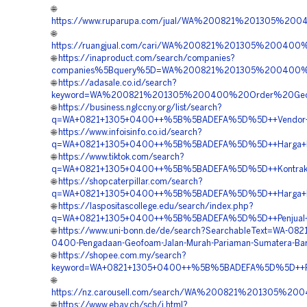
🌐
https://www.ruparupa.com/jual/WA%200821%201305%20
🌐
https://ruangjual.com/cari/WA%200821%201305%2004
🌐
https://inaproduct.com/search/companies?
companies%5Bquery%5D=WA%200821%201305%200400%2
🌐
https://adasale.co.id/search?
keyword=WA%200821%201305%200400%20Order%20Geofoa
🌐
https://business.nglccny.org/list/search?
q=WA+0821+1305+0400++%5B%5BADEFA%5D%5D++Vendor+Jua
🌐
https://www.infoisinfo.co.id/search?
q=WA+0821+1305+0400++%5B%5BADEFA%5D%5D++Harga+Pasan
🌐
https://www.tiktok.com/search?
q=WA+0821+1305+0400++%5B%5BADEFA%5D%5D++Kontraktor
🌐
https://shopcaterpillar.com/search?
q=WA+0821+1305+0400++%5B%5BADEFA%5D%5D++Harga+EPS
🌐
https://laspositascollege.edu/search/index.php?
q=WA+0821+1305+0400++%5B%5BADEFA%5D%5D++Penjual+Ge
🌐
https://www.uni-bonn.de/de/search?SearchableText=WA-0821
0400-Pengadaan-Geofoam-Jalan-Murah-Pariaman-Sumatera-Bar
🌐
https://shopee.com.my/search?
keyword=WA+0821+1305+0400++%5B%5BADEFA%5D%5D++Pusat+
🌐
https://nz.carousell.com/search/WA%200821%201305%2
🌐
https://www.ebay.ch/sch/i.html?