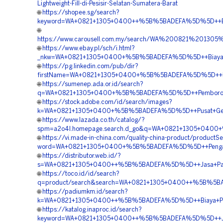
Lightweight-Fill-di-Pesisir-Selatan-Sumatera-Barat
🌐
https://shopee.sg/search?
keyword=WA+0821+1305+0400++%5B%5BADEFA%5D%5D++Biaya
🌐
https://www.carousell.com.my/search/WA%200821%2013
🌐
https://www.ebay.pl/sch/i.html?
_nkw=WA+0821+1305+0400+%5B%5BADEFA%5D%5D++Biaya+Pa
🌐
https://pg.linkedin.com/pub/dir?
firstName=WA+0821+1305+0400+%5B%5BADEFA%5D%5D++Bia
🌐
https://sumenep.ada.or.id/search?
q=WA+0821+1305+0400+%5B%5BADEFA%5D%5D++Pemborong+
🌐
https://stock.adobe.com/id/search/images?
k=WA+0821+1305+0400+%5B%5BADEFA%5D%5D++Pusat+Geofo
🌐
https://www.lazada.co.th/catalog/?
spm=a2o4l.homepage.search.d_go&q=WA+0821+1305+0400
🌐
https://vi.made-in-china.com/quality-china-product/productS
word=WA+0821+1305+0400+%5B%5BADEFA%5D%5D++Pengadaan
🌐
https://distributor.web.id/?
s=WA+0821+1305+0400++%5B%5BADEFA%5D%5D++Jasa+Pasa
🌐
https://toco.id/id/search?
q=product/search&search=WA+0821+1305+0400++%5B%5BAD
🌐
https://padiumkm.id/search?
k=WA+0821+1305+0400++%5B%5BADEFA%5D%5D++Biaya+Pemasa
🌐
https://katalog.inaproc.id/search?
keyword=WA+0821+1305+0400++%5B%5BADEFA%5D%5D++Jasa