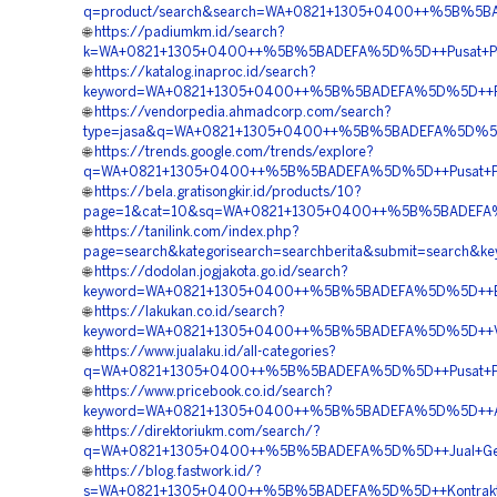
q=product/search&search=WA+0821+1305+0400++%5B%5BAD
🌐
https://padiumkm.id/search?
k=WA+0821+1305+0400++%5B%5BADEFA%5D%5D++Pusat+Penjua
🌐
https://katalog.inaproc.id/search?
keyword=WA+0821+1305+0400++%5B%5BADEFA%5D%5D++Pusa
🌐
https://vendorpedia.ahmadcorp.com/search?
type=jasa&q=WA+0821+1305+0400++%5B%5BADEFA%5D%5D++P
🌐
https://trends.google.com/trends/explore?
q=WA+0821+1305+0400++%5B%5BADEFA%5D%5D++Pusat+Pengad
🌐
https://bela.gratisongkir.id/products/10?
page=1&cat=10&sq=WA+0821+1305+0400++%5B%5BADEFA%5D
🌐
https://tanilink.com/index.php?
page=search&kategorisearch=searchberita&submit=search
🌐
https://dodolan.jogjakota.go.id/search?
keyword=WA+0821+1305+0400++%5B%5BADEFA%5D%5D++Biaya+
🌐
https://lakukan.co.id/search?
keyword=WA+0821+1305+0400++%5B%5BADEFA%5D%5D++Vendo
🌐
https://www.jualaku.id/all-categories?
q=WA+0821+1305+0400++%5B%5BADEFA%5D%5D++Pusat+Penj
🌐
https://www.pricebook.co.id/search?
keyword=WA+0821+1305+0400++%5B%5BADEFA%5D%5D++Agen+P
🌐
https://direktoriukm.com/search/?
q=WA+0821+1305+0400++%5B%5BADEFA%5D%5D++Jual+Geofo
🌐
https://blog.fastwork.id/?
s=WA+0821+1305+0400++%5B%5BADEFA%5D%5D++Kontraktor