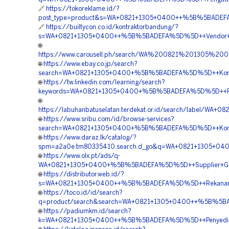
🔗
https://tokoreklame.id/?
post_type=product&s=WA+0821+1305+0400++%5B%5BADEFA
🔗
https://builtycon.co.id/kontraktorbandung/?
s=WA+0821+1305+0400++%5B%5BADEFA%5D%5D++Vendor+Jual
🌐
https://www.carousell.ph/search/WA%200821%201305%
🌐
https://www.ebay.co.jp/search?
search=WA+0821+1305+0400+%5B%5BADEFA%5D%5D++Kontrakt
🌐
https://tw.linkedin.com/learning/search?
keywords=WA+0821+1305+0400+%5B%5BADEFA%5D%5D++Pesan+G
🌐
https://labuhanbatuselatan.terdekat.or.id/search/label/
🌐
https://www.sribu.com/id/browse-services?
search=WA+0821+1305+0400+%5B%5BADEFA%5D%5D++Kontrak
🌐
https://www.daraz.lk/catalog/?
spm=a2a0e.tm80335410.search.d_go&q=WA+0821+1305+04
🌐
https://www.olx.pt/ads/q-
WA+0821+1305+0400+%5B%5BADEFA%5D%5D++Supplier+Geofoa
🌐
https://distributor.web.id/?
s=WA+0821+1305+0400++%5B%5BADEFA%5D%5D++Rekanan+Ge
🌐
https://toco.id/id/search?
q=product/search&search=WA+0821+1305+0400++%5B%5BAD
🌐
https://padiumkm.id/search?
k=WA+0821+1305+0400++%5B%5BADEFA%5D%5D++Penyedia+Ma