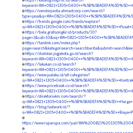
🌐
https://katalog.inaproc.id/search?
keyword=WA+0821+1305+0400++%5B%5BADEFA%5D%5D++Harg
🌐
https://vendorpedia.ahmadcorp.com/search?
type=jasa&q=WA+0821+1305+0400++%5B%5BADEFA%5D%5D++P
🌐
https://trends.google.com/trends/explore?
q=WA+0821+1305+0400++%5B%5BADEFA%5D%5D++Pusat+Geof
🌐
https://bela.gratisongkir.id/products/10?
page=1&cat=10&sq=WA+0821+1305+0400++%5B%5BADEFA%5D%5
🌐
https://tanilink.com/index.php?
page=search&kategorisearch=searchberita&submit=search
🌐
https://dodolan.jogjakota.go.id/search?
keyword=WA+0821+1305+0400++%5B%5BADEFA%5D%5D++Pembo
🌐
https://lakukan.co.id/search?
keyword=WA+0821+1305+0400++%5B%5BADEFA%5D%5D++Vend
🌐
https://www.jualaku.id/all-categories?
q=WA+0821+1305+0400++%5B%5BADEFA%5D%5D++Kontraktor+
🌐
https://www.pricebook.co.id/search?
keyword=WA+0821+1305+0400++%5B%5BADEFA%5D%5D++Biay
🌐
https://direktoriukm.com/search/?
q=WA+0821+1305+0400++%5B%5BADEFA%5D%5D++Harga+Penga
🌐
https://blog.fastwork.id/?
s=WA+0821+1305+0400++%5B%5BADEFA%5D%5D++Biaya+Peng
🌐
https://www.ruparupa.com/jual/WA%200821%201305%2
🌐