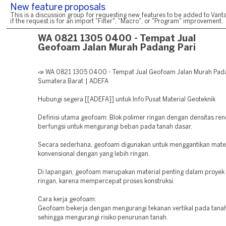
New feature proposals
This is a discussion group for requesting new features to be added to Vanta
if the request is for an import "Filter", "Macro", or "Program" improvement.
WA 0821 1305 0400 - Tempat Jual
Geofoam Jalan Murah Padang Pari
📣 WA 0821 1305 0400 - Tempat Jual Geofoam Jalan Murah Pad
Sumatera Barat | ADEFA
Hubungi segera [[ADEFA]] untuk Info Pusat Material Geoteknik
Definisi utama geofoam: Blok polimer ringan dengan densitas re
berfungsi untuk mengurangi beban pada tanah dasar.
Secara sederhana, geofoam digunakan untuk menggantikan mate
konvensional dengan yang lebih ringan.
Di lapangan, geofoam merupakan material penting dalam proyek
ringan, karena mempercepat proses konstruksi.
Cara kerja geofoam:
Geofoam bekerja dengan mengurangi tekanan vertikal pada tanah
sehingga mengurangi risiko penurunan tanah.