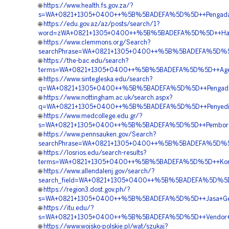
🌐
https://www.health.fs.gov.za/?
s=WA+0821+1305+0400++%5B%5BADEFA%5D%5D++Pengadaan+G
🌐
https://edu.gov.az/az/posts/search/1?
word=zWA+0821+1305+0400++%5B%5BADEFA%5D%5D++Harga+
🌐
https://www.clemmons.org/Search?
searchPhrase=WA+0821+1305+0400++%5B%5BADEFA%5D%5D++P
🌐
https://the-bac.edu/search?
terms=WA+0821+1305+0400++%5B%5BADEFA%5D%5D++Agen+
🌐
https://www.sintegleska.edu/search?
q=WA+0821+1305+0400++%5B%5BADEFA%5D%5D++Pengadaan+G
🌐
https://www.nottingham.ac.uk/search.aspx?
q=WA+0821+1305+0400++%5B%5BADEFA%5D%5D++Penyedia+Ma
🌐
https://www.medcollege.edu.gr/?
s=WA+0821+1305+0400++%5B%5BADEFA%5D%5D++Pemborong
🌐
https://www.pennsauken.gov/Search?
searchPhrase=WA+0821+1305+0400++%5B%5BADEFA%5D%5D++Ha
🌐
https://losrios.edu/search-results?
terms=WA+0821+1305+0400++%5B%5BADEFA%5D%5D++Kontrakt
🌐
https://www.allendalenj.gov/search/?
search_field=WA+0821+1305+0400++%5B%5BADEFA%5D%5D++P
🌐
https://region3.dost.gov.ph/?
s=WA+0821+1305+0400++%5B%5BADEFA%5D%5D++Jasa+Geofoa
🌐
https://itu.edu/?
s=WA+0821+1305+0400++%5B%5BADEFA%5D%5D++Vendor+Geofo
🌐
https://www.wojsko-polskie.pl/wat/szukaj?