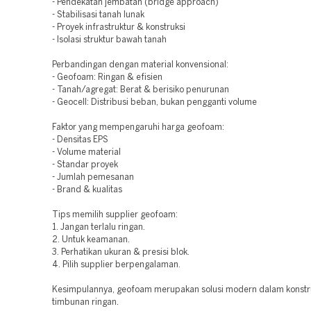
- Pendekatan jembatan (bridge approach)
- Stabilisasi tanah lunak
- Proyek infrastruktur & konstruksi
- Isolasi struktur bawah tanah
Perbandingan dengan material konvensional:
- Geofoam: Ringan & efisien
- Tanah/agregat: Berat & berisiko penurunan
- Geocell: Distribusi beban, bukan pengganti volume
Faktor yang mempengaruhi harga geofoam:
- Densitas EPS
- Volume material
- Standar proyek
- Jumlah pemesanan
- Brand & kualitas
Tips memilih supplier geofoam:
1. Jangan terlalu ringan.
2. Untuk keamanan.
3. Perhatikan ukuran & presisi blok.
4. Pilih supplier berpengalaman.
Kesimpulannya, geofoam merupakan solusi modern dalam konstr
timbunan ringan.