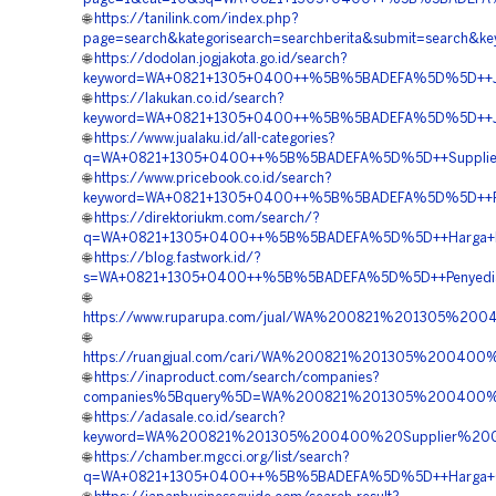
🌐
https://tanilink.com/index.php?
page=search&kategorisearch=searchberita&submit=searc
🌐
https://dodolan.jogjakota.go.id/search?
keyword=WA+0821+1305+0400++%5B%5BADEFA%5D%5D++Jasa+
🌐
https://lakukan.co.id/search?
keyword=WA+0821+1305+0400++%5B%5BADEFA%5D%5D++Jual
🌐
https://www.jualaku.id/all-categories?
q=WA+0821+1305+0400++%5B%5BADEFA%5D%5D++Supplier+E
🌐
https://www.pricebook.co.id/search?
keyword=WA+0821+1305+0400++%5B%5BADEFA%5D%5D++Reka
🌐
https://direktoriukm.com/search/?
q=WA+0821+1305+0400++%5B%5BADEFA%5D%5D++Harga+Pen
🌐
https://blog.fastwork.id/?
s=WA+0821+1305+0400++%5B%5BADEFA%5D%5D++Penyedia+Ge
🌐
https://www.ruparupa.com/jual/WA%200821%201305%2
🌐
https://ruangjual.com/cari/WA%200821%201305%200400
🌐
https://inaproduct.com/search/companies?
companies%5Bquery%5D=WA%200821%201305%200400%20
🌐
https://adasale.co.id/search?
keyword=WA%200821%201305%200400%20Supplier%20Ge
🌐
https://chamber.mgcci.org/list/search?
q=WA+0821+1305+0400++%5B%5BADEFA%5D%5D++Harga+Geo