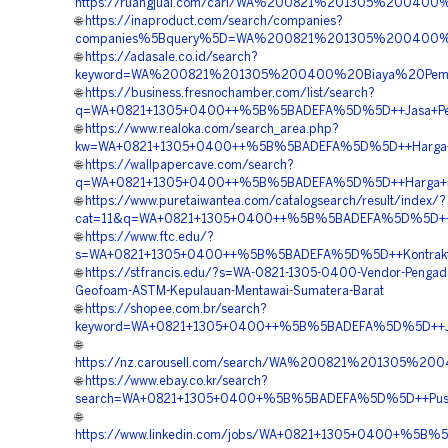
https://ruangjual.com/cari/WA%200821%201305%20040
🌐
https://inaproduct.com/search/companies?
companies%5Bquery%5D=WA%200821%201305%200400%20
🌐
https://adasale.co.id/search?
keyword=WA%200821%201305%200400%20Biaya%20Pemas
🌐
https://business.fresnochamber.com/list/search?
q=WA+0821+1305+0400++%5B%5BADEFA%5D%5D++Jasa+Pengad
🌐
https://www.realoka.com/search_area.php?
kw=WA+0821+1305+0400++%5B%5BADEFA%5D%5D++Harga+Peng
🌐
https://wallpapercave.com/search?
q=WA+0821+1305+0400++%5B%5BADEFA%5D%5D++Harga+Pen
🌐
https://www.puretaiwantea.com/catalogsearch/result/index/?
cat=11&q=WA+0821+1305+0400++%5B%5BADEFA%5D%5D++Pes
🌐
https://www.ftc.edu/?
s=WA+0821+1305+0400++%5B%5BADEFA%5D%5D++Kontraktor+
🌐
https://stfrancis.edu/?s=WA-0821-1305-0400-Vendor-Pengad
Geofoam-ASTM-Kepulauan-Mentawai-Sumatera-Barat
🌐
https://shopee.com.br/search?
keyword=WA+0821+1305+0400++%5B%5BADEFA%5D%5D++Jasa+
🌐
https://nz.carousell.com/search/WA%200821%201305
🌐
https://www.ebay.co.kr/search?
search=WA+0821+1305+0400+%5B%5BADEFA%5D%5D++Pusat+Pen
🌐
https://www.linkedin.com/jobs/WA+0821+1305+0400+%5B%