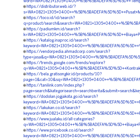
word=WA+0821+1305+0400+%5B%5BADEFA%5D%5D++Tempat+Ju
🌐
https://distributor.web.id/?
s=WA+0821+1305+0400++%5B%5BADEFA%5D%5D++Pusat+Materi
🌐
https://toco.id/id/search?
q=product/search&search=WA+0821+1305+0400++%5B%5BADE
🌐
https://padiumkm.id/search?
k=WA+0821+1305+0400++%5B%5BADEFA%5D%5D++Biaya+Penga
🌐
https://katalog.inaproc.id/search?
keyword=WA+0821+1305+0400++%5B%5BADEFA%5D%5D++Vendor+
🌐
https://vendorpedia.ahmadcorp.com/search?
type=jasa&q=WA+0821+1305+0400++%5B%5BADEFA%5D%5D++H
🌐
https://trends.google.com/trends/explore?
q=WA+0821+1305+0400++%5B%5BADEFA%5D%5D++Kontraktor+P
🌐
https://bela.gratisongkir.id/products/10?
page=1&cat=10&sq=WA+0821+1305+0400++%5B%5BADEFA%5D%
🌐
https://tanilink.com/index.php?
page=search&kategorisearch=searchberita&submit=search
🌐
https://dodolan.jogjakota.go.id/search?
keyword=WA+0821+1305+0400++%5B%5BADEFA%5D%5D++Pengad
🌐
https://lakukan.co.id/search?
keyword=WA+0821+1305+0400++%5B%5BADEFA%5D%5D++Penga
🌐
https://www.jualaku.id/all-categories?
q=WA+0821+1305+0400++%5B%5BADEFA%5D%5D++Biaya+Pemas
🌐
https://www.pricebook.co.id/search?
keyword=WA+0821+1305+0400++%5B%5BADEFA%5D%5D++Penjual