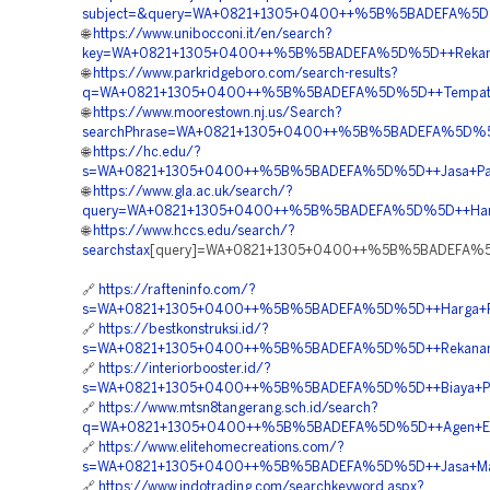
subject=&query=WA+0821+1305+0400++%5B%5BADEFA%5D%5
🌐
https://www.unibocconi.it/en/search?
key=WA+0821+1305+0400++%5B%5BADEFA%5D%5D++Rekanan+
🌐
https://www.parkridgeboro.com/search-results?
q=WA+0821+1305+0400++%5B%5BADEFA%5D%5D++Tempat+Jual
🌐
https://www.moorestown.nj.us/Search?
searchPhrase=WA+0821+1305+0400++%5B%5BADEFA%5D%5D++
🌐
https://hc.edu/?
s=WA+0821+1305+0400++%5B%5BADEFA%5D%5D++Jasa+Pasan
🌐
https://www.gla.ac.uk/search/?
query=WA+0821+1305+0400++%5B%5BADEFA%5D%5D++Harga+
🌐
https://www.hccs.edu/search/?
searchstax
[query]=WA+0821+1305+0400++%5B%5BADEFA%5D%5
🔗
https://rafteninfo.com/?
s=WA+0821+1305+0400++%5B%5BADEFA%5D%5D++Harga+Pengad
🔗
https://bestkonstruksi.id/?
s=WA+0821+1305+0400++%5B%5BADEFA%5D%5D++Rekanan+G
🔗
https://interiorbooster.id/?
s=WA+0821+1305+0400++%5B%5BADEFA%5D%5D++Biaya+Pemasa
🔗
https://www.mtsn8tangerang.sch.id/search?
q=WA+0821+1305+0400++%5B%5BADEFA%5D%5D++Agen+EPS+G
🔗
https://www.elitehomecreations.com/?
s=WA+0821+1305+0400++%5B%5BADEFA%5D%5D++Jasa+Mater
🔗
https://www.indotrading.com/searchkeyword.aspx?