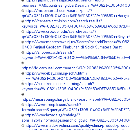
🌐
https://japanbusinessguide.com/search-result?
business=MA&countries=global&search=WA+0821+1305+04
🌐
https://mx.pinterest.com/search/pins/?
q=WA+0821+1305+0400++%5B%5BADEFA%5D%5D++Harga+Pasa
🌐
https://careers.activision.com/search-results?
keywords=WA+0821+1305+0400++%5B%5BADEFA%5D%5D++Penju
🌐
https://www.crowder.edu/search-results/?
q=WA+0821+1305+0400++%5B%5BADEFA%5D%5D++Biaya+Pema
🌐
https://www.moorestown.nj.us/Search?searchPhrase=WA-082
0400-Penjual-Geofoam-Timbunan-di-Solok-Sumatera-Barat
🌐
https://shopee.co.th/search?
keyword=WA+0821+1305+0400++%5B%5BADEFA%5D%5D++Kont
🌐
https://id.carousell.com/search/WA%200821%201305%2
🌐
https://www.ebay.com.sg/sch/i.html?
_nkw=WA+0821+1305+0400+%5B%5BADEFA%5D%5D++Rekanan+
🌐
https://au.linkedin.com/learning/search?
keywords=WA+0821+1305+0400+%5B%5BADEFA%5D%5D++Supplie
🌐
https://muarabungo.harga.biz.id/search/label/WA+0821+1
🌐
https://www.freepik.com/search?
format=search&query=WA+0821+1305+0400+%5B%5BADEFA%5D
🌐
https://www.lazada.sg/catalog/?
spm=a2o42.homepage.search.d_go&q=WA+0821+1305+0400+
🌐
https://www.made-in-china.com/quality-china-product/produc