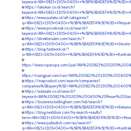
keyword=WA+0821+1305+0400++%5B%5BADEFA%5D%5D++Pus
🌐
https://lakukan.co.id/search?
keyword=WA+0821+1305+0400++%5B%5BADEFA%5D%5D++Peny
🌐
https://www.jualaku.id/all-categories?
q=WA+0821+1305+0400++%5B%5BADEFA%5D%5D++Penjual+Mate
🌐
https://www.pricebook.co.id/search?
keyword=WA+0821+1305+0400++%5B%5BADEFA%5D%5D++Peny
🌐
https://direktoriukm.com/search/?
q=WA+0821+1305+0400++%5B%5BADEFA%5D%5D++Vendor+Geo
🌐
https://blog.fastwork.id/?
s=WA+0821+1305+0400++%5B%5BADEFA%5D%5D++Kontraktor
🌐
https://www.ruparupa.com/jual/WA%200821%201305%20
🌐
https://ruangjual.com/cari/WA%200821%201305%20040
🌐
https://inaproduct.com/search/companies?
companies%5Bquery%5D=WA%200821%201305%200400%20
🌐
https://adasale.co.id/search?
keyword=WA%200821%201305%200400%20Pesan%20Geof
🌐
https://business.bellingham.com/list/search?
q=WA+0821+1305+0400++%5B%5BADEFA%5D%5D++Rekanan+Geo
🌐
https://blog.nextdoor.com/hs-search-results?
term=WA+0821+1305+0400++%5B%5BADEFA%5D%5D++Pesan+
🌐
https://www.justwatch.com/au/search?
q=WA+0821+1305+0400++%5B%5BADEFA%5D%5D++Kontraktor