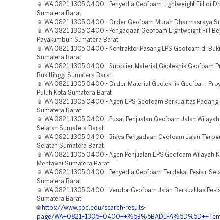
📱 WA 0821 1305 0400 - Penyedia Geofoam Lightweight Fill di 
Sumatera Barat
📱 WA 0821 1305 0400 - Order Geofoam Murah Dharmasraya Su
📱 WA 0821 1305 0400 - Pengadaan Geofoam Lightweight Fill Ber
Payakumbuh Sumatera Barat
📱 WA 0821 1305 0400 - Kontraktor Pasang EPS Geofoam di Bukit
Sumatera Barat
📱 WA 0821 1305 0400 - Supplier Material Geoteknik Geofoam P
Bukittinggi Sumatera Barat
📱 WA 0821 1305 0400 - Order Material Geoteknik Geofoam Pro
Puluh Kota Sumatera Barat
📱 WA 0821 1305 0400 - Agen EPS Geofoam Berkualitas Padang
Sumatera Barat
📱 WA 0821 1305 0400 - Pusat Penjualan Geofoam Jalan Wilayah 
Selatan Sumatera Barat
📱 WA 0821 1305 0400 - Biaya Pengadaan Geofoam Jalan Terperc
Selatan Sumatera Barat
📱 WA 0821 1305 0400 - Agen Penjualan EPS Geofoam Wilayah 
Mentawai Sumatera Barat
📱 WA 0821 1305 0400 - Penyedia Geofoam Terdekat Pesisir Sel
Sumatera Barat
📱 WA 0821 1305 0400 - Vendor Geofoam Jalan Berkualitas Pesis
Sumatera Barat
🌐
https://www.cbc.edu/search-results-
page/WA+0821+1305+0400++%5B%5BADEFA%5D%5D++Tempat+J