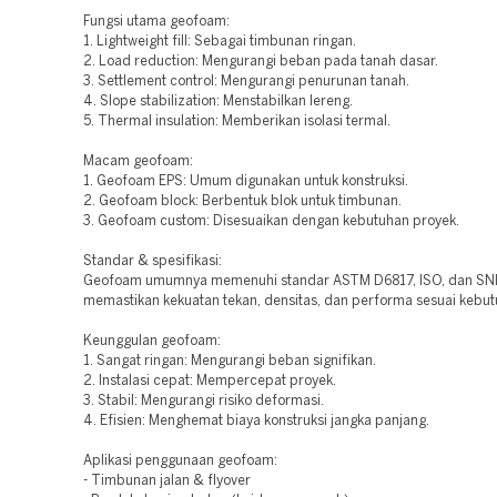
Fungsi utama geofoam:
1. Lightweight fill: Sebagai timbunan ringan.
2. Load reduction: Mengurangi beban pada tanah dasar.
3. Settlement control: Mengurangi penurunan tanah.
4. Slope stabilization: Menstabilkan lereng.
5. Thermal insulation: Memberikan isolasi termal.
Macam geofoam:
1. Geofoam EPS: Umum digunakan untuk konstruksi.
2. Geofoam block: Berbentuk blok untuk timbunan.
3. Geofoam custom: Disesuaikan dengan kebutuhan proyek.
Standar & spesifikasi:
Geofoam umumnya memenuhi standar ASTM D6817, ISO, dan SNI
memastikan kekuatan tekan, densitas, dan performa sesuai kebut
Keunggulan geofoam:
1. Sangat ringan: Mengurangi beban signifikan.
2. Instalasi cepat: Mempercepat proyek.
3. Stabil: Mengurangi risiko deformasi.
4. Efisien: Menghemat biaya konstruksi jangka panjang.
Aplikasi penggunaan geofoam:
- Timbunan jalan & flyover