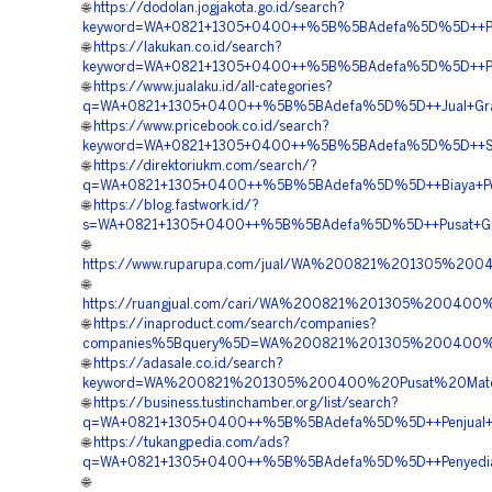
🌐
https://dodolan.jogjakota.go.id/search?
keyword=WA+0821+1305+0400++%5B%5BAdefa%5D%5D++Pusat
🌐
https://lakukan.co.id/search?
keyword=WA+0821+1305+0400++%5B%5BAdefa%5D%5D++Penj
🌐
https://www.jualaku.id/all-categories?
q=WA+0821+1305+0400++%5B%5BAdefa%5D%5D++Jual+Grave
🌐
https://www.pricebook.co.id/search?
keyword=WA+0821+1305+0400++%5B%5BAdefa%5D%5D++Suppl
🌐
https://direktoriukm.com/search/?
q=WA+0821+1305+0400++%5B%5BAdefa%5D%5D++Biaya+Peng
🌐
https://blog.fastwork.id/?
s=WA+0821+1305+0400++%5B%5BAdefa%5D%5D++Pusat+Grave
🌐
https://www.ruparupa.com/jual/WA%200821%201305%2
🌐
https://ruangjual.com/cari/WA%200821%201305%2004
🌐
https://inaproduct.com/search/companies?
companies%5Bquery%5D=WA%200821%201305%200400%2
🌐
https://adasale.co.id/search?
keyword=WA%200821%201305%200400%20Pusat%20Mate
🌐
https://business.tustinchamber.org/list/search?
q=WA+0821+1305+0400++%5B%5BAdefa%5D%5D++Penjual+Per
🌐
https://tukangpedia.com/ads?
q=WA+0821+1305+0400++%5B%5BAdefa%5D%5D++Penyedia+T
🌐