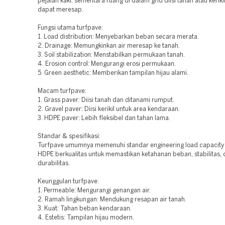
pejalan kaki, sementara ruang di dalam grid diisi tanah atau keriki
dapat meresap.
Fungsi utama turfpave:
1. Load distribution: Menyebarkan beban secara merata.
2. Drainage: Memungkinkan air meresap ke tanah.
3. Soil stabilization: Menstabilkan permukaan tanah.
4. Erosion control: Mengurangi erosi permukaan.
5. Green aesthetic: Memberikan tampilan hijau alami.
Macam turfpave:
1. Grass paver: Diisi tanah dan ditanami rumput.
2. Gravel paver: Diisi kerikil untuk area kendaraan.
3. HDPE paver: Lebih fleksibel dan tahan lama.
Standar & spesifikasi:
Turfpave umumnya memenuhi standar engineering load capacity 
HDPE berkualitas untuk memastikan ketahanan beban, stabilitas,
durabilitas.
Keunggulan turfpave:
1. Permeable: Mengurangi genangan air.
2. Ramah lingkungan: Mendukung resapan air tanah.
3. Kuat: Tahan beban kendaraan.
4. Estetis: Tampilan hijau modern.