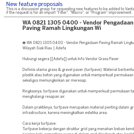
New feature proposals
This is a discussion group for requesting new features to be added to Vanta
if the request is for an import "Filter", "Macro", or "Program" improvement.
WA 0821 1305 0400 - Vendor Pengadaan
Paving Ramah Lingkungan Wi
☎️ WA 0821 1305 0400 - Vendor Pengadaan Paving Ramah Lingk
Wilayah Siak Riau | Adefa
Hubungi segera [[Adefa]] untuk Info Vendor Grass Paver
Definisi utama grass & gravel paver (turfpave): Material berbentu
plastik atau beton yang digunakan untuk memperkuat permukaan
sekaligus memungkinkan air meresap.
Ringkasnya, turfpave digunakan untuk memperkuat permukaan t
menghalangi resapan air.
Dalam praktiknya, turfpave merupakan material penting dalam g
infrastructure, karena meningkatkan estetika area.
Cara kerja turfpave:
Turfpave bekerja dengan struktur grid yang menahan beban ken