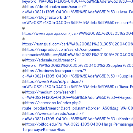
keyword=WA+0821+1305+0400++%5B%5BAdefa%5D%5D++Jual
🌐
https://direktoriukm.com/search/?
q=WA+0821+1305+0400++%5B%5BAdefa%5D%5D++Jasa+Pemas
🌐
https://blog.fastwork.id/?
s=WA+0821+1305+0400++%5B%5BAdefa%5D%5D++Jasa+Pengad
🌐
https://www.ruparupa.com/jual/WA%200821%201305%20
🌐
https://ruangjual.com/cari/WA%200821%201305%20040
🌐
https://inaproduct.com/search/companies?
companies%5Bquery%5D=WA%200821%201305%200400%2
🌐
https://adasale.co.id/search?
keyword=WA%200821%201305%200400%20Supplier%20G
🌐
https://business.foursquare.com/?
q=WA+0821+1305+0400++%5B%5BAdefa%5D%5D++Supplier+G
🌐
https://www.99.co/id/panduan/?
s=WA+0821+1305+0400++%5B%5BAdefa%5D%5D++Biaya+Pemas
🌐
https://medium.com/search?
q=WA+0821+1305+0400++%5B%5BAdefa%5D%5D++Penyedia+Gr
🌐
https://servoshop.lv/index.php?
route=product/search&sort=pd.name&order=ASC&tag=WA+
🌐
https://www.canton.edu/search/?
q=WA+0821+1305+0400++%5B%5BAdefa%5D%5D++Kontraktor
🌐
https://pittcc.edu/?s=WA-0821-1305-0400-Harga-Pemasanga
Terpercaya-Kampar-Riau