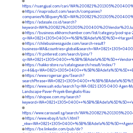
🌐
https://ruangjual.com/cari/WA%200821%201305%20040
🌐
https://inaproduct.com/search/companies?
companies%5Bquery%5D=WA%200821%201305%200400%2
🌐
https://adasale.co.id/search?
keyword=WA%200821%201305%200400%20Vendor%20Jual
🌐
https://business.elkhornchamber.com/list/category/pool-spa
q=WA+0821+1305+0400++%5B%5BAdefa%5D%5D++Harga+Penga
🌐
https://chilebusinessguide.com/search-result?
business=MA&countries=global&search=WA+0821+1305+040
🌐
https://fr.pinterest.com/search/pins/?
q=WA+0821+1305+0400++%5B%5BAdefa%5D%5D++Vendor+Peng
🌐
https://hakko-store.ru/catalogsearch/result/index/?
p=46&q=WA+0821+1305+0400++%5B%5BAdefa%5D%5D++Biaya
🌐
https://www.rogersar.gov/Search?
searchPhrase=WA+0821+1305+0400++%5B%5BAdefa%5D%5D++V
🌐
https://www.uah.edu/search?q=WA-0821-1305-0400-Agen-Mat
Landscape-Paver-Proyek-Bengkalis-Riau
🌐
https://shopee.com.my/search?
keyword=WA+0821+1305+0400++%5B%5BAdefa%5D%5D++Vendo
🌐
https://www.carousell.sg/search/WA%200821%201305%
🌐
https://www.ebay.it/sch/i.html?
_nkw=WA+0821+1305+0400+%5B%5BAdefa%5D%5D++Agen+Penj
🌐
https://be.linkedin.com/pub/dir?