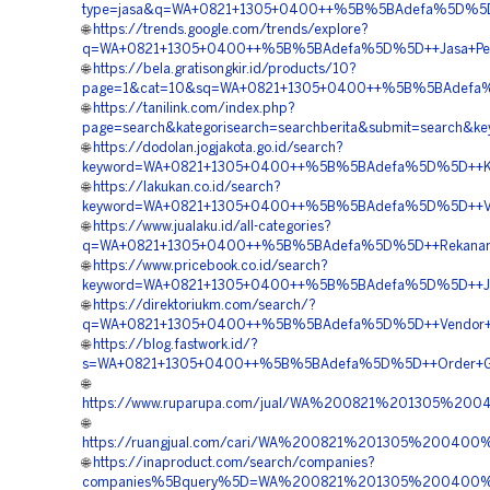
type=jasa&q=WA+0821+1305+0400++%5B%5BAdefa%5D%5D++Pe
🌐
https://trends.google.com/trends/explore?
q=WA+0821+1305+0400++%5B%5BAdefa%5D%5D++Jasa+Pemasan
🌐
https://bela.gratisongkir.id/products/10?
page=1&cat=10&sq=WA+0821+1305+0400++%5B%5BAdefa%5D%5D
🌐
https://tanilink.com/index.php?
page=search&kategorisearch=searchberita&submit=search&
🌐
https://dodolan.jogjakota.go.id/search?
keyword=WA+0821+1305+0400++%5B%5BAdefa%5D%5D++Kontrak
🌐
https://lakukan.co.id/search?
keyword=WA+0821+1305+0400++%5B%5BAdefa%5D%5D++Vendor
🌐
https://www.jualaku.id/all-categories?
q=WA+0821+1305+0400++%5B%5BAdefa%5D%5D++Rekanan+Gras
🌐
https://www.pricebook.co.id/search?
keyword=WA+0821+1305+0400++%5B%5BAdefa%5D%5D++Jasa+P
🌐
https://direktoriukm.com/search/?
q=WA+0821+1305+0400++%5B%5BAdefa%5D%5D++Vendor+Penga
🌐
https://blog.fastwork.id/?
s=WA+0821+1305+0400++%5B%5BAdefa%5D%5D++Order+Grass+
🌐
https://www.ruparupa.com/jual/WA%200821%201305%200
🌐
https://ruangjual.com/cari/WA%200821%201305%200400
🌐
https://inaproduct.com/search/companies?
companies%5Bquery%5D=WA%200821%201305%200400%20Ha