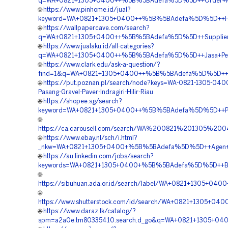
q=WA+0821+1305+0400++%5B%5BAdefa%5D%5D++Order+Materia
🌐
https://www.pinhome.id/jual?
keyword=WA+0821+1305+0400++%5B%5BAdefa%5D%5D++Harga+
🌐
https://wallpapercave.com/search?
q=WA+0821+1305+0400++%5B%5BAdefa%5D%5D++Supplier+Perm
🌐
https://www.jualaku.id/all-categories?
q=WA+0821+1305+0400++%5B%5BAdefa%5D%5D++Jasa+Pengada
🌐
https://www.clark.edu/ask-a-question/?
find=1&q=WA+0821+1305+0400++%5B%5BAdefa%5D%5D++Penyed
🌐
https://put.poznan.pl/search/node?keys=WA-0821-1305-0400
Pasang-Gravel-Paver-Indragiri-Hilir-Riau
🌐
https://shopee.sg/search?
keyword=WA+0821+1305+0400++%5B%5BAdefa%5D%5D++Pesan+G
🌐
https://ca.carousell.com/search/WA%200821%201305%2
🌐
https://www.ebay.nl/sch/i.html?
_nkw=WA+0821+1305+0400+%5B%5BAdefa%5D%5D++Agen+Gr
🌐
https://au.linkedin.com/jobs/search?
keywords=WA+0821+1305+0400+%5B%5BAdefa%5D%5D++Biay
🌐
https://sibuhuan.ada.or.id/search/label/WA+0821+1305+
🌐
https://www.shutterstock.com/id/search/WA+0821+1305+0
🌐
https://www.daraz.lk/catalog/?
spm=a2a0e.tm80335410.search.d_go&q=WA+0821+1305+040