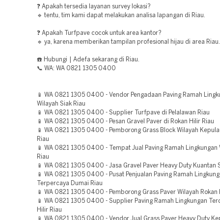
❓ Apakah tersedia layanan survey lokasi?
🔹 tentu, tim kami dapat melakukan analisa lapangan di Riau.
❓ Apakah Turfpave cocok untuk area kantor?
🔹 ya, karena memberikan tampilan profesional hijau di area Riau.
☎️ Hubungi | Adefa sekarang di Riau.
📞 WA: WA 0821 1305 0400
📱 WA 0821 1305 0400 - Vendor Pengadaan Paving Ramah Lingk
Wilayah Siak Riau
📱 WA 0821 1305 0400 - Supplier Turfpave di Pelalawan Riau
📱 WA 0821 1305 0400 - Pesan Gravel Paver di Rokan Hilir Riau
📱 WA 0821 1305 0400 - Pemborong Grass Block Wilayah Kepula
Riau
📱 WA 0821 1305 0400 - Tempat Jual Paving Ramah Lingkungan 
Riau
📱 WA 0821 1305 0400 - Jasa Gravel Paver Heavy Duty Kuantan S
📱 WA 0821 1305 0400 - Pusat Penjualan Paving Ramah Lingkun
Terpercaya Dumai Riau
📱 WA 0821 1305 0400 - Pemborong Grass Paver Wilayah Rokan H
📱 WA 0821 1305 0400 - Supplier Paving Ramah Lingkungan Ter
Hilir Riau
📱 WA 0821 1305 0400 - Vendor Jual Grass Paver Heavy Duty Ke