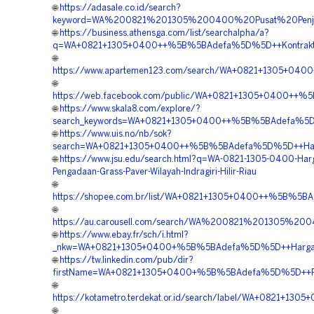
🌐
https://adasale.co.id/search?
keyword=WA%200821%201305%200400%20Pusat%20Penjual
🌐
https://business.athensga.com/list/searchalpha/a?
q=WA+0821+1305+0400++%5B%5BAdefa%5D%5D++Kontraktor+Pa
🌐
https://www.apartemen123.com/search/WA+0821+1305+0400
🌐
https://web.facebook.com/public/WA+0821+1305+0400++%5B
🌐
https://www.skala8.com/explore/?
search_keywords=WA+0821+1305+0400++%5B%5BAdefa%5D%5D+
🌐
https://www.uis.no/nb/sok?
search=WA+0821+1305+0400++%5B%5BAdefa%5D%5D++Harga+P
🌐
https://www.jsu.edu/search.html?q=WA-0821-1305-0400-Har
Pengadaan-Grass-Paver-Wilayah-Indragiri-Hilir-Riau
🌐
https://shopee.com.br/list/WA+0821+1305+0400++%5B%5BAde
🌐
https://au.carousell.com/search/WA%200821%201305%2
🌐
https://www.ebay.fr/sch/i.html?
_nkw=WA+0821+1305+0400+%5B%5BAdefa%5D%5D++Harga+Pem
🌐
https://tw.linkedin.com/pub/dir?
firstName=WA+0821+1305+0400+%5B%5BAdefa%5D%5D++Penye
🌐
https://kotametro.terdekat.or.id/search/label/WA+0821+13
🌐