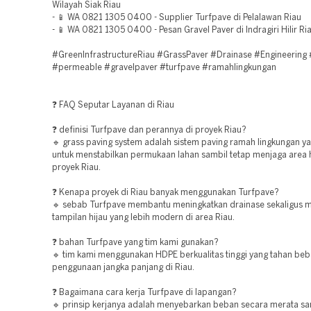
Wilayah Siak Riau
- 📱 WA 0821 1305 0400 - Supplier Turfpave di Pelalawan Riau
- 📱 WA 0821 1305 0400 - Pesan Gravel Paver di Indragiri Hilir Ri
#GreenInfrastructureRiau #GrassPaver #Drainase #Engineering #
#permeable #gravelpaver #turfpave #ramahlingkungan
❓ FAQ Seputar Layanan di Riau
❓ definisi Turfpave dan perannya di proyek Riau?
🔹 grass paving system adalah sistem paving ramah lingkungan y
untuk menstabilkan permukaan lahan sambil tetap menjaga area h
proyek Riau.
❓ Kenapa proyek di Riau banyak menggunakan Turfpave?
🔹 sebab Turfpave membantu meningkatkan drainase sekaligus 
tampilan hijau yang lebih modern di area Riau.
❓ bahan Turfpave yang tim kami gunakan?
🔹 tim kami menggunakan HDPE berkualitas tinggi yang tahan beb
penggunaan jangka panjang di Riau.
❓ Bagaimana cara kerja Turfpave di lapangan?
🔹 prinsip kerjanya adalah menyebarkan beban secara merata sa