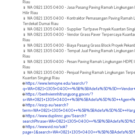
Riau
📱 WA 0821 1305 0400 - Jasa Pasang Paving Ramah Lingkungan 
Hilir Riau
📱 WA 0821 1305 0400 - Kontraktor Pemasangan Paving Ramah 
Terdekat Dumai Riau
📱 WA 0821 1305 0400 - Supplier Turfpave Proyek Kuantan Singi
📱 WA 0821 1305 0400 - Vendor Grass Paver Terpercaya Kuantan
Riau
📱 WA 0821 1305 0400 - Biaya Pasang Grass Block Proyek Pekan
📱 WA 0821 1305 0400 - Tempat Jual Paving Ramah Lingkungan
Riau
📱 WA 0821 1305 0400 - Pesan Paving Ramah Lingkungan HDPE In
Riau
📱 WA 0821 1305 0400 - Penjual Paving Ramah Lingkungan Terp
Kuantan Singingi Riau
🌐
https://www.lemoyne.edu/search/?
q=WA+0821+1305+0400++%5B%5BAdefa%5D%5D++Vendor+Penga
🌐
https://benhviennhitrunguong.gov.vn/?
s=WA+0821+1305+0400++%5B%5BAdefa%5D%5D++Agen+Penjual
🌐
https://escp.eu/search?
term=WA+0821+1305+0400++%5B%5BAdefa%5D%5D++Harga+Pen
🌐
https://www.duplinnc.gov/Search?
searchPhrase=WA+0821+1305+0400++%5B%5BAdefa%5D%5D++P
🌐
https://www.vid.no/sok?
page=1&search=WA+0821+1305+0400++%5B%5BAdefa%5D%5D++