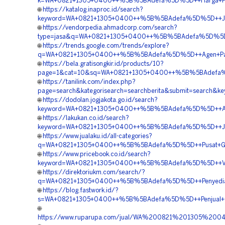
k=WA+0821+1305+0400++%5B%5BAdefa%5D%5D++Harga+Pema
🌐
https://katalog.inaproc.id/search?
keyword=WA+0821+1305+0400++%5B%5BAdefa%5D%5D++Jasa+
🌐
https://vendorpedia.ahmadcorp.com/search?
type=jasa&q=WA+0821+1305+0400++%5B%5BAdefa%5D%5D++V
🌐
https://trends.google.com/trends/explore?
q=WA+0821+1305+0400++%5B%5BAdefa%5D%5D++Agen+Paving
🌐
https://bela.gratisongkir.id/products/10?
page=1&cat=10&sq=WA+0821+1305+0400++%5B%5BAdefa%5D%
🌐
https://tanilink.com/index.php?
page=search&kategorisearch=searchberita&submit=search
🌐
https://dodolan.jogjakota.go.id/search?
keyword=WA+0821+1305+0400++%5B%5BAdefa%5D%5D++Agen+P
🌐
https://lakukan.co.id/search?
keyword=WA+0821+1305+0400++%5B%5BAdefa%5D%5D++Jasa+
🌐
https://www.jualaku.id/all-categories?
q=WA+0821+1305+0400++%5B%5BAdefa%5D%5D++Pusat+Gras
🌐
https://www.pricebook.co.id/search?
keyword=WA+0821+1305+0400++%5B%5BAdefa%5D%5D++Vendor
🌐
https://direktoriukm.com/search/?
q=WA+0821+1305+0400++%5B%5BAdefa%5D%5D++Penyedia+Mat
🌐
https://blog.fastwork.id/?
s=WA+0821+1305+0400++%5B%5BAdefa%5D%5D++Penjual+Gras
🌐
https://www.ruparupa.com/jual/WA%200821%201305%20