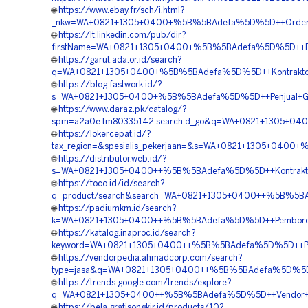
🌐
https://www.ebay.fr/sch/i.html?
_nkw=WA+0821+1305+0400+%5B%5BAdefa%5D%5D++Order+Perm
🌐
https://lt.linkedin.com/pub/dir?
firstName=WA+0821+1305+0400+%5B%5BAdefa%5D%5D++Pusat+P
🌐
https://garut.ada.or.id/search?
q=WA+0821+1305+0400+%5B%5BAdefa%5D%5D++Kontraktor+Pas
🌐
https://blog.fastwork.id/?
s=WA+0821+1305+0400+%5B%5BAdefa%5D%5D++Penjual+Grass+
🌐
https://www.daraz.pk/catalog/?
spm=a2a0e.tm80335142.search.d_go&q=WA+0821+1305+0400+
🌐
https://lokercepat.id/?
tax_region=&spesialis_pekerjaan=&s=WA+0821+1305+0400+%
🌐
https://distributor.web.id/?
s=WA+0821+1305+0400++%5B%5BAdefa%5D%5D++Kontraktor+Pe
🌐
https://toco.id/id/search?
q=product/search&search=WA+0821+1305+0400++%5B%5BAdef
🌐
https://padiumkm.id/search?
k=WA+0821+1305+0400++%5B%5BAdefa%5D%5D++Pemborong+Gr
🌐
https://katalog.inaproc.id/search?
keyword=WA+0821+1305+0400++%5B%5BAdefa%5D%5D++Pembor
🌐
https://vendorpedia.ahmadcorp.com/search?
type=jasa&q=WA+0821+1305+0400++%5B%5BAdefa%5D%5D++Ha
🌐
https://trends.google.com/trends/explore?
q=WA+0821+1305+0400++%5B%5BAdefa%5D%5D++Vendor+Penga
🌐
https://bela.gratisongkir.id/products/10?