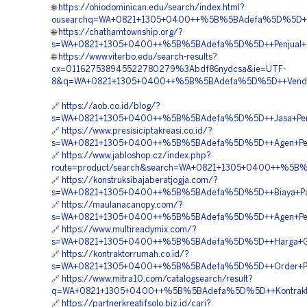
🌐
https://ohiodominican.edu/search/index.html?
ousearchq=WA+0821+1305+0400++%5B%5BAdefa%5D%5D++Ag
🌐
https://chathamtownship.org/?
s=WA+0821+1305+0400++%5B%5BAdefa%5D%5D++Penjual+Mat
🌐
https://www.viterbo.edu/search-results?
cx=011627538945522780279%3Abdf86nydcsa&ie=UTF-
8&q=WA+0821+1305+0400++%5B%5BAdefa%5D%5D++Vendor+J
🔗
https://aob.co.id/blog/?
s=WA+0821+1305+0400++%5B%5BAdefa%5D%5D++Jasa+Pengad
🔗
https://www.presisiciptakreasi.co.id/?
s=WA+0821+1305+0400++%5B%5BAdefa%5D%5D++Agen+Penjua
🔗
https://www.jabloshop.cz/index.php?
route=product/search&search=WA+0821+1305+0400++%5B%5B
🔗
https://konstruksibajaberatjogja.com/?
s=WA+0821+1305+0400++%5B%5BAdefa%5D%5D++Biaya+Pasang
🔗
https://maulanacanopy.com/?
s=WA+0821+1305+0400++%5B%5BAdefa%5D%5D++Agen+Penjuala
🔗
https://www.multireadymix.com/?
s=WA+0821+1305+0400++%5B%5BAdefa%5D%5D++Harga+Grass+
🔗
https://kontraktorrumah.co.id/?
s=WA+0821+1305+0400++%5B%5BAdefa%5D%5D++Order+Pavin
🔗
https://www.mitra10.com/catalogsearch/result?
q=WA+0821+1305+0400++%5B%5BAdefa%5D%5D++Kontraktor+P
🔗
https://partnerkreatifsolo.biz.id/cari?