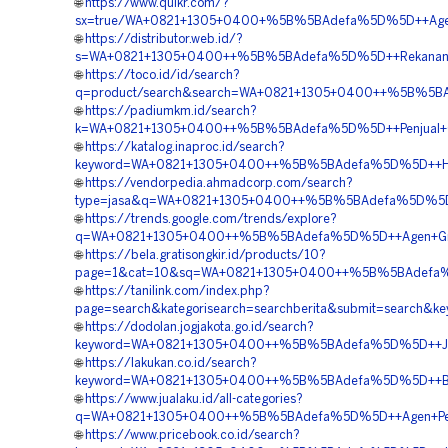
🌐
https://www.quikr.com/?
sx=true/WA+0821+1305+0400+%5B%5BAdefa%5D%5D++Agen+
🌐
https://distributor.web.id/?
s=WA+0821+1305+0400++%5B%5BAdefa%5D%5D++Rekanan+Gr
🌐
https://toco.id/id/search?
q=product/search&search=WA+0821+1305+0400++%5B%5BAd
🌐
https://padiumkm.id/search?
k=WA+0821+1305+0400++%5B%5BAdefa%5D%5D++Penjual+Gr
🌐
https://katalog.inaproc.id/search?
keyword=WA+0821+1305+0400++%5B%5BAdefa%5D%5D++Harg
🌐
https://vendorpedia.ahmadcorp.com/search?
type=jasa&q=WA+0821+1305+0400++%5B%5BAdefa%5D%5D++B
🌐
https://trends.google.com/trends/explore?
q=WA+0821+1305+0400++%5B%5BAdefa%5D%5D++Agen+Gras
🌐
https://bela.gratisongkir.id/products/10?
page=1&cat=10&sq=WA+0821+1305+0400++%5B%5BAdefa%5D
🌐
https://tanilink.com/index.php?
page=search&kategorisearch=searchberita&submit=searc
🌐
https://dodolan.jogjakota.go.id/search?
keyword=WA+0821+1305+0400++%5B%5BAdefa%5D%5D++Jasa
🌐
https://lakukan.co.id/search?
keyword=WA+0821+1305+0400++%5B%5BAdefa%5D%5D++Biay
🌐
https://www.jualaku.id/all-categories?
q=WA+0821+1305+0400++%5B%5BAdefa%5D%5D++Agen+Perme
🌐
https://www.pricebook.co.id/search?