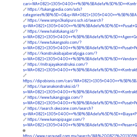
cari=WA+0821+1305+0400++%5B%5BAdefa%5D%5D++Kontrakt
🔗
https://tukangpedia.com/ads?
categories%5B%5D=0&q=WA+0821+1305+0400++%5B%5BAdef
🔗
https://www.smpn3kalipuro.sch.id/search?
q=WA+0821+1305+0400++%5B%5BAdefa%5D%5D++Pusat+Grass
🔗
https://www.halotukang.id/?
s=WA+0821+1305+0400++%5B%5BAdefa%5D%5D++Agen+Gras
🔗
https://www.tukangsolo.com/?
s=WA+0821+1305+0400++%5B%5BAdefa%5D%5D++Pusat+Penju
🔗
https://konstruksibajaberatjogja.com/?
s=WA+0821+1305+0400++%5B%5BAdefa%5D%5D++Vendor+Penga
🔗
https://mitrajayakonstruksi.com/?
s=WA+0821+1305+0400++%5B%5BAdefa%5D%5D++Kontraktor+Pe
🔗
https://dipobisnis.com/cari/WA+0821+1305+0400++%5B%5
🔗
https://saranakonstruksi.id/?
s=WA+0821+1305+0400++%5B%5BAdefa%5D%5D++Kontraktor+Pe
🔗
https://www.tukangjogja.com/?
s=WA+0821+1305+0400++%5B%5BAdefa%5D%5D++Pusat+Penga
🔗
https://search.okezone.com/search?
q=WA+0821+1305+0400++%5B%5BAdefa%5D%5D++Biaya+Pasang
🔗
https://www.kanopipagar.com/?
s=WA+0821+1305+0400++%5B%5BAdefa%5D%5D++Pesan+Grave
🌐
https://www.carousell.com.my/search/WA%200821%20130