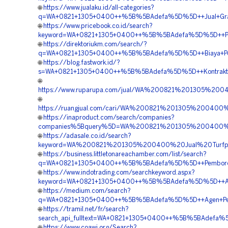
🌐
https://www.jualaku.id/all-categories?
q=WA+0821+1305+0400++%5B%5BAdefa%5D%5D++Jual+Grass+B
🌐
https://www.pricebook.co.id/search?
keyword=WA+0821+1305+0400++%5B%5BAdefa%5D%5D++Penjual
🌐
https://direktoriukm.com/search/?
q=WA+0821+1305+0400++%5B%5BAdefa%5D%5D++Biaya+Pengad
🌐
https://blog.fastwork.id/?
s=WA+0821+1305+0400++%5B%5BAdefa%5D%5D++Kontraktor+P
🌐
https://www.ruparupa.com/jual/WA%200821%201305%200
🌐
https://ruangjual.com/cari/WA%200821%201305%200400
🌐
https://inaproduct.com/search/companies?
companies%5Bquery%5D=WA%200821%201305%200400%20
🌐
https://adasale.co.id/search?
keyword=WA%200821%201305%200400%20Jual%20Turfpave
🌐
https://business.littletonareachamber.com/list/search?
q=WA+0821+1305+0400++%5B%5BAdefa%5D%5D++Pemborong+Pa
🌐
https://www.indotrading.com/searchkeyword.aspx?
keyword=WA+0821+1305+0400++%5B%5BAdefa%5D%5D++Agen+G
🌐
https://medium.com/search?
q=WA+0821+1305+0400++%5B%5BAdefa%5D%5D++Agen+Penjual
🌐
https://tramil.net/fr/search?
search_api_fulltext=WA+0821+1305+0400++%5B%5BAdefa%5D%5
🌐
https://www.coawi.org/Search?