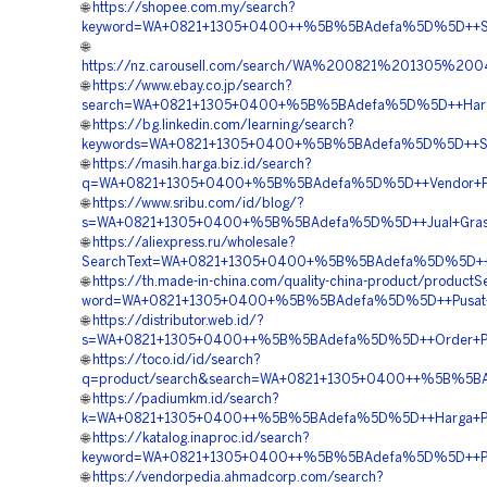
🌐
https://shopee.com.my/search?
keyword=WA+0821+1305+0400++%5B%5BAdefa%5D%5D++Suppl
🌐
https://nz.carousell.com/search/WA%200821%201305%2
🌐
https://www.ebay.co.jp/search?
search=WA+0821+1305+0400+%5B%5BAdefa%5D%5D++Harga+Gr
🌐
https://bg.linkedin.com/learning/search?
keywords=WA+0821+1305+0400+%5B%5BAdefa%5D%5D++Supplie
🌐
https://masih.harga.biz.id/search?
q=WA+0821+1305+0400+%5B%5BAdefa%5D%5D++Vendor+Pengad
🌐
https://www.sribu.com/id/blog/?
s=WA+0821+1305+0400+%5B%5BAdefa%5D%5D++Jual+Grass+Pa
🌐
https://aliexpress.ru/wholesale?
SearchText=WA+0821+1305+0400+%5B%5BAdefa%5D%5D++Pusat
🌐
https://th.made-in-china.com/quality-china-product/productS
word=WA+0821+1305+0400+%5B%5BAdefa%5D%5D++Pusat+Peng
🌐
https://distributor.web.id/?
s=WA+0821+1305+0400++%5B%5BAdefa%5D%5D++Order+Paving
🌐
https://toco.id/id/search?
q=product/search&search=WA+0821+1305+0400++%5B%5BAdef
🌐
https://padiumkm.id/search?
k=WA+0821+1305+0400++%5B%5BAdefa%5D%5D++Harga+Pasang+
🌐
https://katalog.inaproc.id/search?
keyword=WA+0821+1305+0400++%5B%5BAdefa%5D%5D++Pusat+P
🌐
https://vendorpedia.ahmadcorp.com/search?