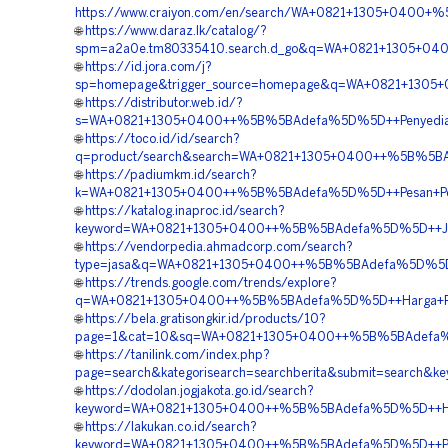
https://www.craiyon.com/en/search/WA+0821+1305+0400+%
🌐
https://www.daraz.lk/catalog/?
spm=a2a0e.tm80335410.search.d_go&q=WA+0821+1305+0400
🌐
https://id.jora.com/j?
sp=homepage&trigger_source=homepage&q=WA+0821+1305+
🌐
https://distributor.web.id/?
s=WA+0821+1305+0400++%5B%5BAdefa%5D%5D++Penyedia+Tu
🌐
https://toco.id/id/search?
q=product/search&search=WA+0821+1305+0400++%5B%5BAde
🌐
https://padiumkm.id/search?
k=WA+0821+1305+0400++%5B%5BAdefa%5D%5D++Pesan+Perme
🌐
https://katalog.inaproc.id/search?
keyword=WA+0821+1305+0400++%5B%5BAdefa%5D%5D++Jual+Ma
🌐
https://vendorpedia.ahmadcorp.com/search?
type=jasa&q=WA+0821+1305+0400++%5B%5BAdefa%5D%5D++Pen
🌐
https://trends.google.com/trends/explore?
q=WA+0821+1305+0400++%5B%5BAdefa%5D%5D++Harga+Penga
🌐
https://bela.gratisongkir.id/products/10?
page=1&cat=10&sq=WA+0821+1305+0400++%5B%5BAdefa%5D%5
🌐
https://tanilink.com/index.php?
page=search&kategorisearch=searchberita&submit=search
🌐
https://dodolan.jogjakota.go.id/search?
keyword=WA+0821+1305+0400++%5B%5BAdefa%5D%5D++Harga+
🌐
https://lakukan.co.id/search?
keyword=WA+0821+1305+0400++%5B%5BAdefa%5D%5D++Pembor