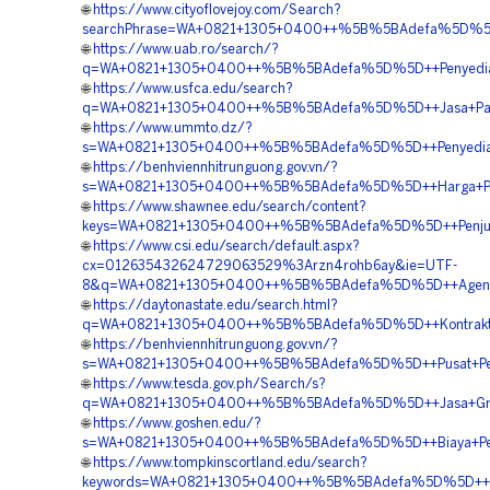
🌐
https://www.cityoflovejoy.com/Search?
searchPhrase=WA+0821+1305+0400++%5B%5BAdefa%5D%5D++Pu
🌐
https://www.uab.ro/search/?
q=WA+0821+1305+0400++%5B%5BAdefa%5D%5D++Penyedia+Ma
🌐
https://www.usfca.edu/search?
q=WA+0821+1305+0400++%5B%5BAdefa%5D%5D++Jasa+Pasan
🌐
https://www.ummto.dz/?
s=WA+0821+1305+0400++%5B%5BAdefa%5D%5D++Penyedia+G
🌐
https://benhviennhitrunguong.gov.vn/?
s=WA+0821+1305+0400++%5B%5BAdefa%5D%5D++Harga+Pema
🌐
https://www.shawnee.edu/search/content?
keys=WA+0821+1305+0400++%5B%5BAdefa%5D%5D++Penjual+
🌐
https://www.csi.edu/search/default.aspx?
cx=012635432624729063529%3Arzn4rohb6ay&ie=UTF-
8&q=WA+0821+1305+0400++%5B%5BAdefa%5D%5D++Agen+Pen
🌐
https://daytonastate.edu/search.html?
q=WA+0821+1305+0400++%5B%5BAdefa%5D%5D++Kontraktor+P
🌐
https://benhviennhitrunguong.gov.vn/?
s=WA+0821+1305+0400++%5B%5BAdefa%5D%5D++Pusat+Penjua
🌐
https://www.tesda.gov.ph/Search/s?
q=WA+0821+1305+0400++%5B%5BAdefa%5D%5D++Jasa+Grave
🌐
https://www.goshen.edu/?
s=WA+0821+1305+0400++%5B%5BAdefa%5D%5D++Biaya+Pemas
🌐
https://www.tompkinscortland.edu/search?
keywords=WA+0821+1305+0400++%5B%5BAdefa%5D%5D++Pusat+