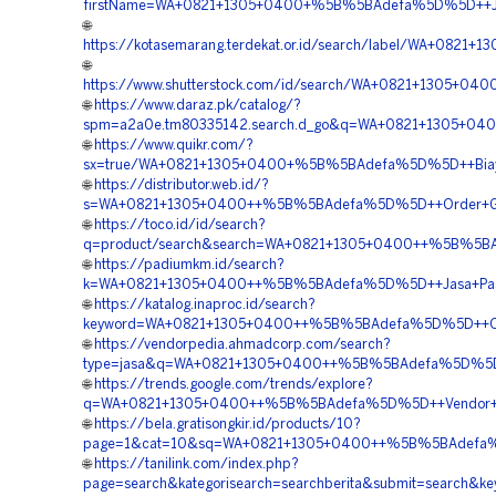
firstName=WA+0821+1305+0400+%5B%5BAdefa%5D%5D++Jasa
🌐
https://kotasemarang.terdekat.or.id/search/label/WA+08
🌐
https://www.shutterstock.com/id/search/WA+0821+1305+0
🌐
https://www.daraz.pk/catalog/?
spm=a2a0e.tm80335142.search.d_go&q=WA+0821+1305+040
🌐
https://www.quikr.com/?
sx=true/WA+0821+1305+0400+%5B%5BAdefa%5D%5D++Biaya+
🌐
https://distributor.web.id/?
s=WA+0821+1305+0400++%5B%5BAdefa%5D%5D++Order+Gras
🌐
https://toco.id/id/search?
q=product/search&search=WA+0821+1305+0400++%5B%5BAd
🌐
https://padiumkm.id/search?
k=WA+0821+1305+0400++%5B%5BAdefa%5D%5D++Jasa+Pasang
🌐
https://katalog.inaproc.id/search?
keyword=WA+0821+1305+0400++%5B%5BAdefa%5D%5D++Ord
🌐
https://vendorpedia.ahmadcorp.com/search?
type=jasa&q=WA+0821+1305+0400++%5B%5BAdefa%5D%5D++P
🌐
https://trends.google.com/trends/explore?
q=WA+0821+1305+0400++%5B%5BAdefa%5D%5D++Vendor+Jual
🌐
https://bela.gratisongkir.id/products/10?
page=1&cat=10&sq=WA+0821+1305+0400++%5B%5BAdefa%5D
🌐
https://tanilink.com/index.php?
page=search&kategorisearch=searchberita&submit=search