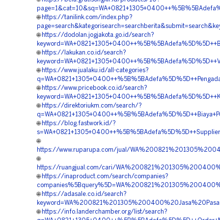
page=1&cat=10&sq=WA+0821+1305+0400++%5B%5BAdefa%5D%5
🌐
https://tanilink.com/index.php?
page=search&kategorisearch=searchberita&submit=search
🌐
https://dodolan.jogjakota.go.id/search?
keyword=WA+0821+1305+0400++%5B%5BAdefa%5D%5D++Biaya+Pa
🌐
https://lakukan.co.id/search?
keyword=WA+0821+1305+0400++%5B%5BAdefa%5D%5D++Vendor+
🌐
https://www.jualaku.id/all-categories?
q=WA+0821+1305+0400++%5B%5BAdefa%5D%5D++Pengadaan+Mat
🌐
https://www.pricebook.co.id/search?
keyword=WA+0821+1305+0400++%5B%5BAdefa%5D%5D++Kontrak
🌐
https://direktoriukm.com/search/?
q=WA+0821+1305+0400++%5B%5BAdefa%5D%5D++Biaya+Pemasa
🌐
https://blog.fastwork.id/?
s=WA+0821+1305+0400++%5B%5BAdefa%5D%5D++Supplier+Pavin
🌐
https://www.ruparupa.com/jual/WA%200821%201305%2004
🌐
https://ruangjual.com/cari/WA%200821%201305%200400
🌐
https://inaproduct.com/search/companies?
companies%5Bquery%5D=WA%200821%201305%200400%20V
🌐
https://adasale.co.id/search?
keyword=WA%200821%201305%200400%20Jasa%20Pasang%
🌐
https://info.landerchamber.org/list/search?