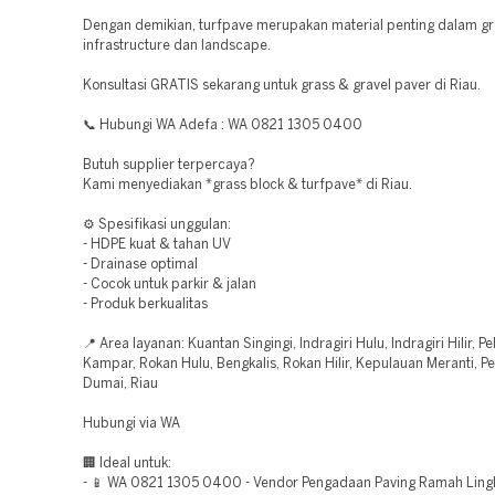
Dengan demikian, turfpave merupakan material penting dalam g
infrastructure dan landscape.
Konsultasi GRATIS sekarang untuk grass & gravel paver di Riau.
📞 Hubungi WA Adefa : WA 0821 1305 0400
Butuh supplier terpercaya?
Kami menyediakan *grass block & turfpave* di Riau.
⚙️ Spesifikasi unggulan:
- HDPE kuat & tahan UV
- Drainase optimal
- Cocok untuk parkir & jalan
- Produk berkualitas
📍 Area layanan: Kuantan Singingi, Indragiri Hulu, Indragiri Hilir, Pe
Kampar, Rokan Hulu, Bengkalis, Rokan Hilir, Kepulauan Meranti, P
Dumai, Riau
Hubungi via WA
🏢 Ideal untuk:
- 📱 WA 0821 1305 0400 - Vendor Pengadaan Paving Ramah Lin