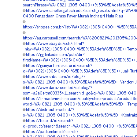
searchPhrase=WA+0821+1305+0400++%5B%5BAdefa%5D%5D++Ko
🌐
https://www.scheller.gatech.edu/search_results.html?q=WA-0
0400-Pengadaan-Grass-Paver-Murah-Indragiri-Hulu-Riau
🌐
https://shopee.com.br/list/WA+0821+1305+0400++%5B%5BA
🌐
https://au.carousell.com/search/WA%200821%201305%2
🌐
https://www.ebay.de/sch/i.html?
_nkw=WA+0821+1305+0400+%5B%5BAdefa%5D%5D++Tempat+Ju
🌐
https://gg.linkedin.com/pub/dir?
firstName=WA+0821+1305+0400+%5B%5BAdefa%5D%5D++Jasa
🌐
https://gianyar.terdekat.or.id/search?
q=WA+0821+1305+0400+%5B%5BAdefa%5D%5D++Jual+Turfpa
🌐
https://www.sribu.com/id/blog/?
s=WA+0821+1305+0400+%5B%5BAdefa%5D%5D++Vendor+Jual+
🌐
https://www.daraz.com.bd/catalog/?
spm=a2a0e.tm80335411.search.d_go&q=WA+0821+1305+040
🌐
https://fr.made-in-china.com/quality-china-product/productS
word=WA+0821+1305+0400+%5B%5BAdefa%5D%5D++Tempat+J
🌐
https://distributor.web.id/?
s=WA+0821+1305+0400++%5B%5BAdefa%5D%5D++Kontraktor+P
🌐
https://toco.id/id/search?
q=product/search&search=WA+0821+1305+0400++%5B%5BAde
🌐
https://padiumkm.id/search?