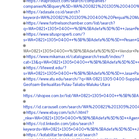
🌐
https://inaproduct.com/search/companies?
companies%5Bquery%5D=WA%200821%201305%200400%2
🌐
https://adasale.co.id/search?
keyword=WA%200821%201305%200400%20Penjual%20Mate
🌐
https://www.fortnelsonchamber.com/list/search?
q=WA+0821+1305+0400++%5B%5BAdefa%5D%5D++Jasa+Penga
🌐
https://www.situsproperti.com/?
s=WA+0821+1305+0400++%5B%5BAdefa%5D%5D++Pesan+Geofo
🌐
WA+0821+1305+0400++%5B%5BAdefa%5D%5D++Vendor+Pengadaa
🌐
https://www.mikamax.nl/catalogsearch/result/index/?
cat=13&q=WA+0821+1305+0400++%5B%5BAdefa%5D%5D++Har
🌐
https://lifewest.edu/?
s=WA+0821+1305+0400++%5B%5BAdefa%5D%5D++Jasa+Pasang+G
🌐
https://www.atu.edu/search/?q=WA-0821-1305-0400-Supplie
Geofoam-Berkualitas-Pulau-Taliabu-Maluku-Utara
🌐
https://shopee.com.br/list/WA+0821+1305+0400++%5B%5BA
🌐
https://id.carousell.com/search/WA%200821%201305%2
🌐
https://www.ebay.com/sch/i.html?
_nkw=WA+0821+1305+0400+%5B%5BAdefa%5D%5D++Agen+Penj
🌐
https://cd.linkedin.com/jobs/search?
keywords=WA+0821+1305+0400+%5B%5BAdefa%5D%5D++Jasa
🌐
https://kotablitar.terdekat.or.id/search?