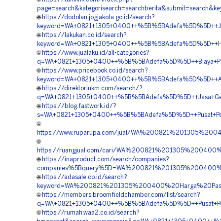
page=search&kategorisearch=searchberita&submit=search&
🌐
https://dodolan.jogjakota.go.id/search?
keyword=WA+0821+1305+0400++%5B%5BAdefa%5D%5D++Jasa
🌐
https://lakukan.co.id/search?
keyword=WA+0821+1305+0400++%5B%5BAdefa%5D%5D++Harga+
🌐
https://www.jualaku.id/all-categories?
q=WA+0821+1305+0400++%5B%5BAdefa%5D%5D++Biaya+Pasang
🌐
https://www.pricebook.co.id/search?
keyword=WA+0821+1305+0400++%5B%5BAdefa%5D%5D++Agen+
🌐
https://direktoriukm.com/search/?
q=WA+0821+1305+0400++%5B%5BAdefa%5D%5D++Jasa+Geofo
🌐
https://blog.fastwork.id/?
s=WA+0821+1305+0400++%5B%5BAdefa%5D%5D++Pusat+Penjual
🌐
https://www.ruparupa.com/jual/WA%200821%201305%2
🌐
https://ruangjual.com/cari/WA%200821%201305%20040
🌐
https://inaproduct.com/search/companies?
companies%5Bquery%5D=WA%200821%201305%200400%2
🌐
https://adasale.co.id/search?
keyword=WA%200821%201305%200400%20Harga%20Pasan
🌐
https://members.broomfieldchamber.com/list/search?
q=WA+0821+1305+0400++%5B%5BAdefa%5D%5D++Pusat+Penjua
🌐
https://rumah.waa2.co.id/search?