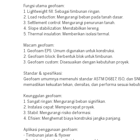
Fungsi utama geofoam:
1. Lightweight fill: Sebagai timbunan ringan.
2. Load reduction: Mengurangi beban pada tanah dasar.
3. Settlement control: Mengurangi penurunan tanah.
4. Slope stabilization: Menstabilkan lereng.
5. Thermal insulation: Memberikan isolasi termal.
Macam geofoam:
1. Geofoam EPS: Umum digunakan untuk konstruksi.
2. Geofoam block: Berbentuk blok untuk timbunan.
3. Geofoam custom: Disesuaikan dengan kebutuhan proyek.
Standar & spesifikasi:
Geofoam umumnya memenuhi standar ASTM D6817, ISO, dan SNI
memastikan kekuatan tekan, densitas, dan performa sesuai kebut
Keunggulan geofoam:
1. Sangat ringan: Mengurangi beban signifikan.
2. Instalasi cepat: Mempercepat proyek.
3. Stabil: Mengurangi risiko deformasi.
4. Efisien: Menghemat biaya konstruksi jangka panjang.
Aplikasi penggunaan geofoam:
- Timbunan jalan & flyover