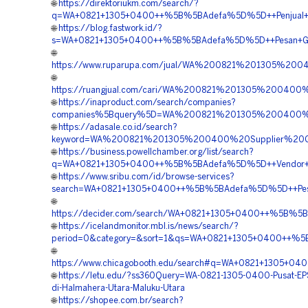
🌐
https://direktoriukm.com/search/?
q=WA+0821+1305+0400++%5B%5BAdefa%5D%5D++Penjual+Mate
🌐
https://blog.fastwork.id/?
s=WA+0821+1305+0400++%5B%5BAdefa%5D%5D++Pesan+Geof
🌐
https://www.ruparupa.com/jual/WA%200821%201305%2
🌐
https://ruangjual.com/cari/WA%200821%201305%2004
🌐
https://inaproduct.com/search/companies?
companies%5Bquery%5D=WA%200821%201305%200400%2
🌐
https://adasale.co.id/search?
keyword=WA%200821%201305%200400%20Supplier%20Geo
🌐
https://business.powellchamber.org/list/search?
q=WA+0821+1305+0400++%5B%5BAdefa%5D%5D++Vendor+Jua
🌐
https://www.sribu.com/id/browse-services?
search=WA+0821+1305+0400++%5B%5BAdefa%5D%5D++Pesan
🌐
https://decider.com/search/WA+0821+1305+0400++%5B%5BA
🌐
https://icelandmonitor.mbl.is/news/search/?
period=0&category=&sort=1&qs=WA+0821+1305+0400++%5B
🌐
https://www.chicagobooth.edu/search#q=WA+0821+1305+0
🌐
https://letu.edu/?ss360Query=WA-0821-1305-0400-Pusat-E
di-Halmahera-Utara-Maluku-Utara
🌐
https://shopee.com.br/search?