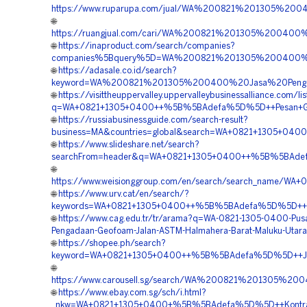
https://www.ruparupa.com/jual/WA%200821%201305%2
🌐
https://ruangjual.com/cari/WA%200821%201305%200400
🌐
https://inaproduct.com/search/companies?
companies%5Bquery%5D=WA%200821%201305%200400%20
🌐
https://adasale.co.id/search?
keyword=WA%200821%201305%200400%20Jasa%20Pengada
🌐
https://visittheuppervalley.uppervalleybusinessalliance.com/li
q=WA+0821+1305+0400++%5B%5BAdefa%5D%5D++Pesan+Geofoa
🌐
https://russiabusinessguide.com/search-result?
business=MA&countries=global&search=WA+0821+1305+04
🌐
https://www.slideshare.net/search?
searchFrom=header&q=WA+0821+1305+0400++%5B%5BAdefa%
🌐
https://www.weisionggroup.com/en/search/search_name/W
🌐
https://www.urv.cat/en/search/?
keywords=WA+0821+1305+0400++%5B%5BAdefa%5D%5D++Tem
🌐
https://www.cag.edu.tr/tr/arama?q=WA-0821-1305-0400-Pusa
Pengadaan-Geofoam-Jalan-ASTM-Halmahera-Barat-Maluku-Utara
🌐
https://shopee.ph/search?
keyword=WA+0821+1305+0400++%5B%5BAdefa%5D%5D++Jasa
🌐
https://www.carousell.sg/search/WA%200821%201305%
🌐
https://www.ebay.com.sg/sch/i.html?
_nkw=WA+0821+1305+0400+%5B%5BAdefa%5D%5D++Kontraktor+P