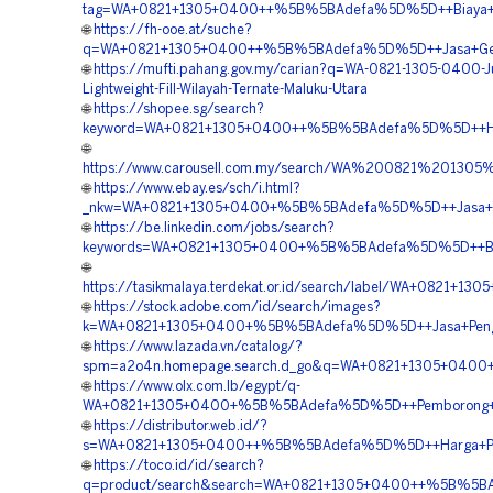
tag=WA+0821+1305+0400++%5B%5BAdefa%5D%5D++Biaya+Pas
🌐
https://fh-ooe.at/suche?
q=WA+0821+1305+0400++%5B%5BAdefa%5D%5D++Jasa+Geofoam
🌐
https://mufti.pahang.gov.my/carian?q=WA-0821-1305-0400-J
Lightweight-Fill-Wilayah-Ternate-Maluku-Utara
🌐
https://shopee.sg/search?
keyword=WA+0821+1305+0400++%5B%5BAdefa%5D%5D++Har
🌐
https://www.carousell.com.my/search/WA%200821%201
🌐
https://www.ebay.es/sch/i.html?
_nkw=WA+0821+1305+0400+%5B%5BAdefa%5D%5D++Jasa+Peng
🌐
https://be.linkedin.com/jobs/search?
keywords=WA+0821+1305+0400+%5B%5BAdefa%5D%5D++Biaya+
🌐
https://tasikmalaya.terdekat.or.id/search/label/WA+082
🌐
https://stock.adobe.com/id/search/images?
k=WA+0821+1305+0400+%5B%5BAdefa%5D%5D++Jasa+Pengada
🌐
https://www.lazada.vn/catalog/?
spm=a2o4n.homepage.search.d_go&q=WA+0821+1305+0400+
🌐
https://www.olx.com.lb/egypt/q-
WA+0821+1305+0400+%5B%5BAdefa%5D%5D++Pemborong+Geof
🌐
https://distributor.web.id/?
s=WA+0821+1305+0400++%5B%5BAdefa%5D%5D++Harga+Pasa
🌐
https://toco.id/id/search?
q=product/search&search=WA+0821+1305+0400++%5B%5BAd