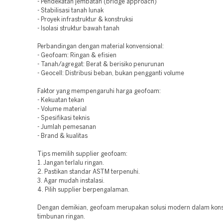
- Pendekatan jembatan (bridge approach)
- Stabilisasi tanah lunak
- Proyek infrastruktur & konstruksi
- Isolasi struktur bawah tanah
Perbandingan dengan material konvensional:
- Geofoam: Ringan & efisien
- Tanah/agregat: Berat & berisiko penurunan
- Geocell: Distribusi beban, bukan pengganti volume
Faktor yang mempengaruhi harga geofoam:
- Kekuatan tekan
- Volume material
- Spesifikasi teknis
- Jumlah pemesanan
- Brand & kualitas
Tips memilih supplier geofoam:
1. Jangan terlalu ringan.
2. Pastikan standar ASTM terpenuhi.
3. Agar mudah instalasi.
4. Pilih supplier berpengalaman.
Dengan demikian, geofoam merupakan solusi modern dalam kons
timbunan ringan.