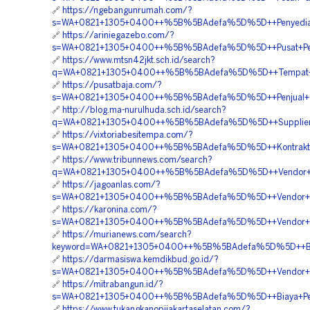
🔗
https://ngebangunrumah.com/?
s=WA+0821+1305+0400++%5B%5BAdefa%5D%5D++Penyedia+G
🔗
https://ariniegazebo.com/?
s=WA+0821+1305+0400++%5B%5BAdefa%5D%5D++Pusat+Penju
🔗
https://www.mtsn42jkt.sch.id/search?
q=WA+0821+1305+0400++%5B%5BAdefa%5D%5D++Tempat+Jual+
🔗
https://pusatbaja.com/?
s=WA+0821+1305+0400++%5B%5BAdefa%5D%5D++Penjual+Geo
🔗
http://blog.ma-nurulhuda.sch.id/search?
q=WA+0821+1305+0400++%5B%5BAdefa%5D%5D++Supplier+G
🔗
https://vixtoriabesitempa.com/?
s=WA+0821+1305+0400++%5B%5BAdefa%5D%5D++Kontraktor+Pe
🔗
https://www.tribunnews.com/search?
q=WA+0821+1305+0400++%5B%5BAdefa%5D%5D++Vendor+Pe
🔗
https://jagoanlas.com/?
s=WA+0821+1305+0400++%5B%5BAdefa%5D%5D++Vendor+Jual
🔗
https://karonina.com/?
s=WA+0821+1305+0400++%5B%5BAdefa%5D%5D++Vendor+Jua
🔗
https://murianews.com/search?
keyword=WA+0821+1305+0400++%5B%5BAdefa%5D%5D++Biaya
🔗
https://darmasiswa.kemdikbud.go.id/?
s=WA+0821+1305+0400++%5B%5BAdefa%5D%5D++Vendor+Geo
🔗
https://mitrabangun.id/?
s=WA+0821+1305+0400++%5B%5BAdefa%5D%5D++Biaya+Penga
🔗
https://www.tukangkanopijakartaselatan.com/?