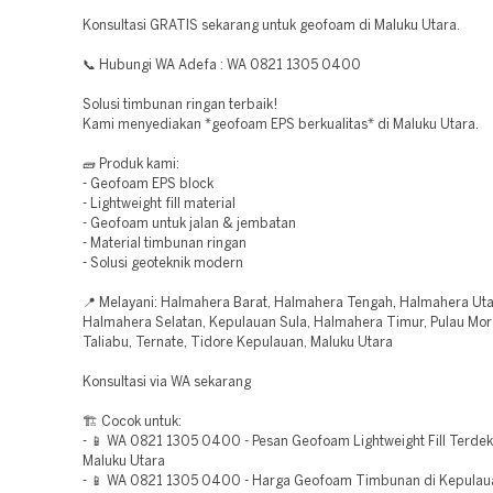
Konsultasi GRATIS sekarang untuk geofoam di Maluku Utara.
📞 Hubungi WA Adefa : WA 0821 1305 0400
Solusi timbunan ringan terbaik!
Kami menyediakan *geofoam EPS berkualitas* di Maluku Utara.
🧱 Produk kami:
- Geofoam EPS block
- Lightweight fill material
- Geofoam untuk jalan & jembatan
- Material timbunan ringan
- Solusi geoteknik modern
📍 Melayani: Halmahera Barat, Halmahera Tengah, Halmahera Uta
Halmahera Selatan, Kepulauan Sula, Halmahera Timur, Pulau Moro
Taliabu, Ternate, Tidore Kepulauan, Maluku Utara
Konsultasi via WA sekarang
🏗️ Cocok untuk:
- 📱 WA 0821 1305 0400 - Pesan Geofoam Lightweight Fill Terdek
Maluku Utara
- 📱 WA 0821 1305 0400 - Harga Geofoam Timbunan di Kepulau