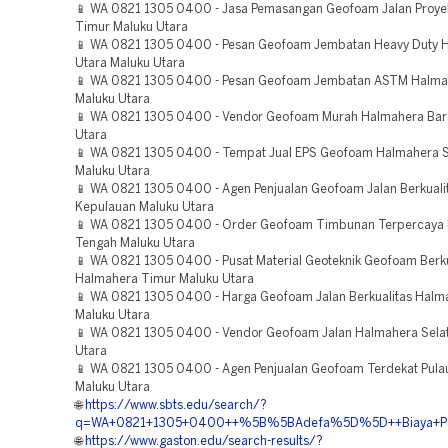
📱 WA 0821 1305 0400 - Jasa Pemasangan Geofoam Jalan Proy
Timur Maluku Utara
📱 WA 0821 1305 0400 - Pesan Geofoam Jembatan Heavy Duty 
Utara Maluku Utara
📱 WA 0821 1305 0400 - Pesan Geofoam Jembatan ASTM Halma
Maluku Utara
📱 WA 0821 1305 0400 - Vendor Geofoam Murah Halmahera Bar
Utara
📱 WA 0821 1305 0400 - Tempat Jual EPS Geofoam Halmahera S
Maluku Utara
📱 WA 0821 1305 0400 - Agen Penjualan Geofoam Jalan Berkuali
Kepulauan Maluku Utara
📱 WA 0821 1305 0400 - Order Geofoam Timbunan Terpercaya
Tengah Maluku Utara
📱 WA 0821 1305 0400 - Pusat Material Geoteknik Geofoam Berku
Halmahera Timur Maluku Utara
📱 WA 0821 1305 0400 - Harga Geofoam Jalan Berkualitas Halm
Maluku Utara
📱 WA 0821 1305 0400 - Vendor Geofoam Jalan Halmahera Sela
Utara
📱 WA 0821 1305 0400 - Agen Penjualan Geofoam Terdekat Pula
Maluku Utara
🌐
https://www.sbts.edu/search/?
q=WA+0821+1305+0400++%5B%5BAdefa%5D%5D++Biaya+Pas
🌐
https://www.gaston.edu/search-results/?