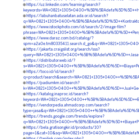
🌐
https://uz.linkedin.com/learning/search?
keywords=WA+0821+1305+0400+%5B%5BAdefa%5D%5D++Harga
🌐
https://labuhanbatuselatan.ada.or.id/search?
q=WA+0821+1305+0400+%5B%5BAdefa%5D%5D++Kontraktor+P
🌐
https://www.istockphoto.com/id/search/2/image-film?
phrase=WA+0821+1305+0400+%5B%5BAdefa%5D%5D++Penyedi
🌐
https://www.daraz.com.bd/catalog/?
spm=a2a0e.tm80335411.search.d_go&q=WA+0821+1305+040
🌐
https://jakarta.craigslist.org/search/sss?
query=WA+0821+1305+0400+%5B%5BAdefa%5D%5D++Jasa+Penga
🌐
https://distributor.web.id/?
s=WA+0821+1305+0400++%5B%5BAdefa%5D%5D++Biaya+Pema
🌐
https://toco.id/id/search?
q=product/search&search=WA+0821+1305+0400++%5B%5BAd
🌐
https://padiumkm.id/search?
k=WA+0821+1305+0400++%5B%5BAdefa%5D%5D++Jual+Geofoa
🌐
https://katalog.inaproc.id/search?
keyword=WA+0821+1305+0400++%5B%5BAdefa%5D%5D++Biaya
🌐
https://vendorpedia.ahmadcorp.com/search?
type=jasa&q=WA+0821+1305+0400++%5B%5BAdefa%5D%5D++Ve
🌐
https://trends.google.com/trends/explore?
q=WA+0821+1305+0400++%5B%5BAdefa%5D%5D++Biaya+Pasan
🌐
https://bela.gratisongkir.id/products/10?
page=1&cat=10&sq=WA+0821+1305+0400++%5B%5BAdefa%5D%5D
🌐
https://tanilink.com/index.php?