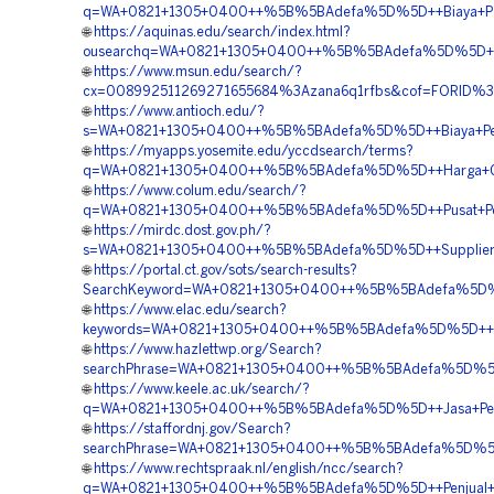
q=WA+0821+1305+0400++%5B%5BAdefa%5D%5D++Biaya+Pasa
🌐
https://aquinas.edu/search/index.html?
ousearchq=WA+0821+1305+0400++%5B%5BAdefa%5D%5D++Vend
🌐
https://www.msun.edu/search/?
cx=008992511269271655684%3Azana6q1rfbs&cof=FORID%3
🌐
https://www.antioch.edu/?
s=WA+0821+1305+0400++%5B%5BAdefa%5D%5D++Biaya+Pema
🌐
https://myapps.yosemite.edu/yccdsearch/terms?
q=WA+0821+1305+0400++%5B%5BAdefa%5D%5D++Harga+Geofo
🌐
https://www.colum.edu/search/?
q=WA+0821+1305+0400++%5B%5BAdefa%5D%5D++Pusat+Penju
🌐
https://mirdc.dost.gov.ph/?
s=WA+0821+1305+0400++%5B%5BAdefa%5D%5D++Supplier+Geo
🌐
https://portal.ct.gov/sots/search-results?
SearchKeyword=WA+0821+1305+0400++%5B%5BAdefa%5D%5D
🌐
https://www.elac.edu/search?
keywords=WA+0821+1305+0400++%5B%5BAdefa%5D%5D++Pemb
🌐
https://www.hazlettwp.org/Search?
searchPhrase=WA+0821+1305+0400++%5B%5BAdefa%5D%5D+
🌐
https://www.keele.ac.uk/search/?
q=WA+0821+1305+0400++%5B%5BAdefa%5D%5D++Jasa+Pemasan
🌐
https://staffordnj.gov/Search?
searchPhrase=WA+0821+1305+0400++%5B%5BAdefa%5D%5D++J
🌐
https://www.rechtspraak.nl/english/ncc/search?
q=WA+0821+1305+0400++%5B%5BAdefa%5D%5D++Penjual+Ge