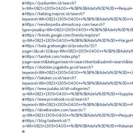
🌐
https://padiumkm.id/search?
k=WA+0821+1305+0400++%5B%5BAdefa%5D%5D++Penjual+Geo
🌐
https://katalog.inaproc.id/search?
keyword=WA+0821+1305+0400++%5B%5BAdefa%5D%5D++Vend
🌐
https://vendorpedia.ahmadcorp.com/search?
type=jasa&q=WA+0821+1305+0400++%5B%5BAdefa%5D%5D++V
🌐
https://trends.google.com/trends/explore?
q=WA+0821+1305+0400++%5B%5BAdefa%5D%5D++Harga+Peng
🌐
https://bela.gratisongkir.id/products/10?
page=1&cat=10&sq=WA+0821+1305+0400++%5B%5BAdefa%5D%5
🌐
https://tanilink.com/index.php?
page=search&kategorisearch=searchberita&submit=searc
🌐
https://dodolan.jogjakota.go.id/search?
keyword=WA+0821+1305+0400++%5B%5BAdefa%5D%5D++Jasa+
🌐
https://lakukan.co.id/search?
keyword=WA+0821+1305+0400++%5B%5BAdefa%5D%5D++Agen+M
🌐
https://www.jualaku.id/all-categories?
q=WA+0821+1305+0400++%5B%5BAdefa%5D%5D++Supplier+Geo
🌐
https://www.pricebook.co.id/search?
keyword=WA+0821+1305+0400++%5B%5BAdefa%5D%5D++Penjual
🌐
https://direktoriukm.com/search/?
q=WA+0821+1305+0400++%5B%5BAdefa%5D%5D++Penjual+Ge
🌐
https://blog.fastwork.id/?
s=WA+0821+1305+0400++%5B%5BAdefa%5D%5D++Rekanan+Ge
🌐