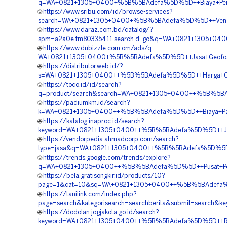
q=WA+0821+1305+0400+%5B%5BAdefa%5D%5D++Biaya+Pemasan
🌐
https://www.sribu.com/id/browse-services?
search=WA+0821+1305+0400+%5B%5BAdefa%5D%5D++Vendor
🌐
https://www.daraz.com.bd/catalog/?
spm=a2a0e.tm80335411.search.d_go&q=WA+0821+1305+040
🌐
https://www.dubizzle.com.om/ads/q-
WA+0821+1305+0400+%5B%5BAdefa%5D%5D++Jasa+Geofoam+
🌐
https://distributor.web.id/?
s=WA+0821+1305+0400++%5B%5BAdefa%5D%5D++Harga+Geof
🌐
https://toco.id/id/search?
q=product/search&search=WA+0821+1305+0400++%5B%5BAdef
🌐
https://padiumkm.id/search?
k=WA+0821+1305+0400++%5B%5BAdefa%5D%5D++Biaya+Pasan
🌐
https://katalog.inaproc.id/search?
keyword=WA+0821+1305+0400++%5B%5BAdefa%5D%5D++Jasa
🌐
https://vendorpedia.ahmadcorp.com/search?
type=jasa&q=WA+0821+1305+0400++%5B%5BAdefa%5D%5D++Ha
🌐
https://trends.google.com/trends/explore?
q=WA+0821+1305+0400++%5B%5BAdefa%5D%5D++Pusat+Pen
🌐
https://bela.gratisongkir.id/products/10?
page=1&cat=10&sq=WA+0821+1305+0400++%5B%5BAdefa%5
🌐
https://tanilink.com/index.php?
page=search&kategorisearch=searchberita&submit=searc
🌐
https://dodolan.jogjakota.go.id/search?
keyword=WA+0821+1305+0400++%5B%5BAdefa%5D%5D++Rekan