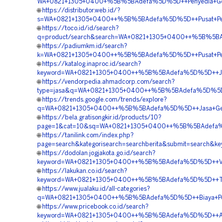
WA+0821+1305+0400+%5B%5BAdefa%5D%5D++Penyedia+Geof
🌐
https://distributor.web.id/?
s=WA+0821+1305+0400++%5B%5BAdefa%5D%5D++Pusat+Pengada
🌐
https://toco.id/id/search?
q=product/search&search=WA+0821+1305+0400++%5B%5BAd
🌐
https://padiumkm.id/search?
k=WA+0821+1305+0400++%5B%5BAdefa%5D%5D++Pusat+Penjual
🌐
https://katalog.inaproc.id/search?
keyword=WA+0821+1305+0400++%5B%5BAdefa%5D%5D++Jasa+P
🌐
https://vendorpedia.ahmadcorp.com/search?
type=jasa&q=WA+0821+1305+0400++%5B%5BAdefa%5D%5D++Te
🌐
https://trends.google.com/trends/explore?
q=WA+0821+1305+0400++%5B%5BAdefa%5D%5D++Jasa+Geofo
🌐
https://bela.gratisongkir.id/products/10?
page=1&cat=10&sq=WA+0821+1305+0400++%5B%5BAdefa%5D
🌐
https://tanilink.com/index.php?
page=search&kategorisearch=searchberita&submit=search
🌐
https://dodolan.jogjakota.go.id/search?
keyword=WA+0821+1305+0400++%5B%5BAdefa%5D%5D++Vendo
🌐
https://lakukan.co.id/search?
keyword=WA+0821+1305+0400++%5B%5BAdefa%5D%5D++Tempat+
🌐
https://www.jualaku.id/all-categories?
q=WA+0821+1305+0400++%5B%5BAdefa%5D%5D++Biaya+Pemasa
🌐
https://www.pricebook.co.id/search?
keyword=WA+0821+1305+0400++%5B%5BAdefa%5D%5D++Agen+P