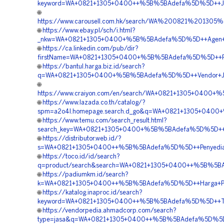
keyword=WA+0821+1305+0400++%5B%5BAdefa%5D%5D++Jasa
🌐
https://www.carousell.com.hk/search/WA%200821%201
🌐
https://www.ebay.pl/sch/i.html?
_nkw=WA+0821+1305+0400+%5B%5BAdefa%5D%5D++Agen+Geof
🌐
https://ca.linkedin.com/pub/dir?
firstName=WA+0821+1305+0400+%5B%5BAdefa%5D%5D++Pesan
🌐
https://bantul.harga.biz.id/search?
q=WA+0821+1305+0400+%5B%5BAdefa%5D%5D++Vendor+Jual
🌐
https://www.craiyon.com/en/search/WA+0821+1305+0400+
🌐
https://www.lazada.co.th/catalog/?
spm=a2o4l.homepage.search.d_go&q=WA+0821+1305+0400
🌐
https://www.temu.com/search_result.html?
search_key=WA+0821+1305+0400+%5B%5BAdefa%5D%5D++Age
🌐
https://distributor.web.id/?
s=WA+0821+1305+0400++%5B%5BAdefa%5D%5D++Penyedia+Geo
🌐
https://toco.id/id/search?
q=product/search&search=WA+0821+1305+0400++%5B%5BA
🌐
https://padiumkm.id/search?
k=WA+0821+1305+0400++%5B%5BAdefa%5D%5D++Harga+Pasa
🌐
https://katalog.inaproc.id/search?
keyword=WA+0821+1305+0400++%5B%5BAdefa%5D%5D++Temp
🌐
https://vendorpedia.ahmadcorp.com/search?
type=jasa&q=WA+0821+1305+0400++%5B%5BAdefa%5D%5D++Su