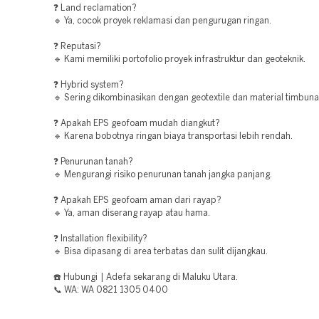
❓ Land reclamation?
🔹 Ya, cocok proyek reklamasi dan pengurugan ringan.
❓ Reputasi?
🔹 Kami memiliki portofolio proyek infrastruktur dan geoteknik.
❓ Hybrid system?
🔹 Sering dikombinasikan dengan geotextile dan material timbunan
❓ Apakah EPS geofoam mudah diangkut?
🔹 Karena bobotnya ringan biaya transportasi lebih rendah.
❓ Penurunan tanah?
🔹 Mengurangi risiko penurunan tanah jangka panjang.
❓ Apakah EPS geofoam aman dari rayap?
🔹 Ya, aman diserang rayap atau hama.
❓ Installation flexibility?
🔹 Bisa dipasang di area terbatas dan sulit dijangkau.
☎️ Hubungi | Adefa sekarang di Maluku Utara.
📞 WA: WA 0821 1305 0400