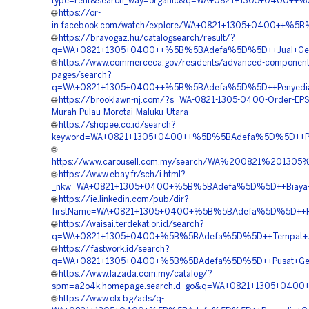
type=rent&search_way=organic&q=WA+0821+1305+0400++%5B
🌐
https://or-
in.facebook.com/watch/explore/WA+0821+1305+0400++%5B%
🌐
https://bravogaz.hu/catalogsearch/result/?
q=WA+0821+1305+0400++%5B%5BAdefa%5D%5D++Jual+Geofo
🌐
https://www.commerceca.gov/residents/advanced-component
pages/search?
q=WA+0821+1305+0400++%5B%5BAdefa%5D%5D++Penyedia+Geo
🌐
https://brooklawn-nj.com/?s=WA-0821-1305-0400-Order-EP
Murah-Pulau-Morotai-Maluku-Utara
🌐
https://shopee.co.id/search?
keyword=WA+0821+1305+0400++%5B%5BAdefa%5D%5D++Penju
🌐
https://www.carousell.com.my/search/WA%200821%2013
🌐
https://www.ebay.fr/sch/i.html?
_nkw=WA+0821+1305+0400+%5B%5BAdefa%5D%5D++Biaya+Peng
🌐
https://ie.linkedin.com/pub/dir?
firstName=WA+0821+1305+0400+%5B%5BAdefa%5D%5D++Pusat
🌐
https://waisai.terdekat.or.id/search?
q=WA+0821+1305+0400+%5B%5BAdefa%5D%5D++Tempat+Jual
🌐
https://fastwork.id/search?
q=WA+0821+1305+0400+%5B%5BAdefa%5D%5D++Pusat+Geofoa
🌐
https://www.lazada.com.my/catalog/?
spm=a2o4k.homepage.search.d_go&q=WA+0821+1305+0400+
🌐
https://www.olx.bg/ads/q-