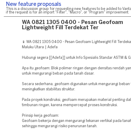
New feature proposals
This is a discussion group for requesting new features to be added to Vanta
if the request is for an import "Filter", "Macro", or "Program" improvement.
WA 0821 1305 0400 - Pesan Geofoam
Lightweight Fill Terdekat Ter
📱 WA 0821 1305 0400 - Pesan Geofoam Lightweight Fill Terdeka
Maluku Utara | Adefa
Hubungi segera [[Adefa]] untuk Info Spesialis Standar ASTM & G
Apa itu geofoam: Blok polimer ringan dengan densitas rendah ya
untuk mengurangi beban pada tanah dasar.
Secara sederhana, geofoam digunakan untuk mengurangi beban 
meningkatkan stabilitas struktur.
Pada proyek konstruksi, geofoam merupakan material penting da
timbunan ringan, karena mempercepat proses konstruksi.
Prinsip kerja geofoam:
Geofoam bekerja dengan mengurangi tekanan vertikal pada tanah
sehingga mengurangi risiko penurunan tanah.