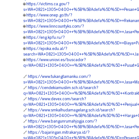
🌐
https://victims.ca.gov/?
s=WA+0821+1305+0400++%5B%5BAdefa%5D%5D++Pesan+Geofo
🌐
https://www.onep.go.th/?
s=WA+0821+1305+0400++%5B%5BAdefa%5D%5D++Rekanan+Ge
🌐
https://www.linncountyks.com/?
s=WA+0821+1305+0400++%5B%5BAdefa%5D%5D++Jasa+Pemas
🌐
https://eng.kpfu.ru/?
s=WA+0821+1305+0400++%5B%5BAdefa%5D%5D++Biaya+Pasa
🌐
https://epoka.edu.al/?
search=WA+0821+1305+0400++%5B%5BAdefa%5D%5D++Jasa+P
🌐
https://www.uniovi.es/buscador?
q=WA+0821+1305+0400++%5B%5BAdefa%5D%5D++Pusat+Geofoa
🔗
https://www.tukangtamanku.com/?
s=WA+0821+1305+0400++%5B%5BAdefa%5D%5D++Jasa+Materi
🔗
https://cendekiamuslim.sch.id/search?
q=WA+0821+1305+0400++%5B%5BAdefa%5D%5D++Kontraktor+
🔗
https://www.devex.com/search?
q=WA+0821+1305+0400++%5B%5BAdefa%5D%5D++Penjual+Geof
🔗
https://www.smkalhudamagelang.sch.id/search?
q=WA+0821+1305+0400++%5B%5BAdefa%5D%5D++Harga+Geof
🔗
https://www.bangunrumahjogja.com/?
s=WA+0821+1305+0400++%5B%5BAdefa%5D%5D++Jasa+Pengada
🔗
https://bajaringan.mitrakarya.id/?
s=WA+0821+1305+0400++%5B%5BAdefa%5D%5D++Pesan+Geof