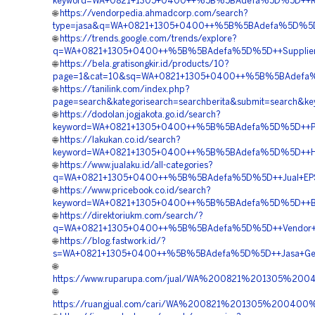
keyword=WA+0821+1305+0400++%5B%5BAdefa%5D%5D++Rekan
🌐
https://vendorpedia.ahmadcorp.com/search?
type=jasa&q=WA+0821+1305+0400++%5B%5BAdefa%5D%5D++B
🌐
https://trends.google.com/trends/explore?
q=WA+0821+1305+0400++%5B%5BAdefa%5D%5D++Supplier+Ge
🌐
https://bela.gratisongkir.id/products/10?
page=1&cat=10&sq=WA+0821+1305+0400++%5B%5BAdefa%5D
🌐
https://tanilink.com/index.php?
page=search&kategorisearch=searchberita&submit=searc
🌐
https://dodolan.jogjakota.go.id/search?
keyword=WA+0821+1305+0400++%5B%5BAdefa%5D%5D++Pembor
🌐
https://lakukan.co.id/search?
keyword=WA+0821+1305+0400++%5B%5BAdefa%5D%5D++Harg
🌐
https://www.jualaku.id/all-categories?
q=WA+0821+1305+0400++%5B%5BAdefa%5D%5D++Jual+EPS+Ge
🌐
https://www.pricebook.co.id/search?
keyword=WA+0821+1305+0400++%5B%5BAdefa%5D%5D++Biaya
🌐
https://direktoriukm.com/search/?
q=WA+0821+1305+0400++%5B%5BAdefa%5D%5D++Vendor+Peng
🌐
https://blog.fastwork.id/?
s=WA+0821+1305+0400++%5B%5BAdefa%5D%5D++Jasa+Geofoam+
🌐
https://www.ruparupa.com/jual/WA%200821%201305%200
🌐
https://ruangjual.com/cari/WA%200821%201305%20040