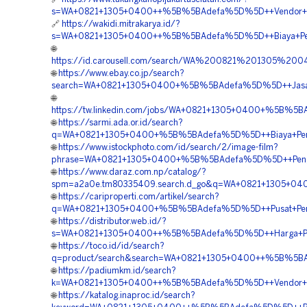
s=WA+0821+1305+0400++%5B%5BAdefa%5D%5D++Vendor+Peng
🔗
https://wakidi.mitrakarya.id/?
s=WA+0821+1305+0400++%5B%5BAdefa%5D%5D++Biaya+Pemas
🌐
https://id.carousell.com/search/WA%200821%201305%2
🌐
https://www.ebay.co.jp/search?
search=WA+0821+1305+0400+%5B%5BAdefa%5D%5D++Jasa+Pem
🌐
https://tw.linkedin.com/jobs/WA+0821+1305+0400+%5B%5BA
🌐
https://sarmi.ada.or.id/search?
q=WA+0821+1305+0400+%5B%5BAdefa%5D%5D++Biaya+Pengad
🌐
https://www.istockphoto.com/id/search/2/image-film?
phrase=WA+0821+1305+0400+%5B%5BAdefa%5D%5D++Pengad
🌐
https://www.daraz.com.np/catalog/?
spm=a2a0e.tm80335409.search.d_go&q=WA+0821+1305+040
🌐
https://cariproperti.com/artikel/search?
q=WA+0821+1305+0400+%5B%5BAdefa%5D%5D++Pusat+Pengad
🌐
https://distributor.web.id/?
s=WA+0821+1305+0400++%5B%5BAdefa%5D%5D++Harga+Pemas
🌐
https://toco.id/id/search?
q=product/search&search=WA+0821+1305+0400++%5B%5BAdef
🌐
https://padiumkm.id/search?
k=WA+0821+1305+0400++%5B%5BAdefa%5D%5D++Vendor+Peng
🌐
https://katalog.inaproc.id/search?