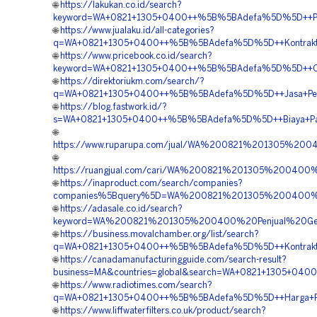
🌐
https://lakukan.co.id/search?
keyword=WA+0821+1305+0400++%5B%5BAdefa%5D%5D++Pusa
🌐
https://www.jualaku.id/all-categories?
q=WA+0821+1305+0400++%5B%5BAdefa%5D%5D++Kontraktor
🌐
https://www.pricebook.co.id/search?
keyword=WA+0821+1305+0400++%5B%5BAdefa%5D%5D++Orde
🌐
https://direktoriukm.com/search/?
q=WA+0821+1305+0400++%5B%5BAdefa%5D%5D++Jasa+Penga
🌐
https://blog.fastwork.id/?
s=WA+0821+1305+0400++%5B%5BAdefa%5D%5D++Biaya+Pasan
🌐
https://www.ruparupa.com/jual/WA%200821%201305%20
🌐
https://ruangjual.com/cari/WA%200821%201305%2004
🌐
https://inaproduct.com/search/companies?
companies%5Bquery%5D=WA%200821%201305%200400%20
🌐
https://adasale.co.id/search?
keyword=WA%200821%201305%200400%20Penjual%20Geo
🌐
https://business.movalchamber.org/list/search?
q=WA+0821+1305+0400++%5B%5BAdefa%5D%5D++Kontraktor+
🌐
https://canadamanufacturingguide.com/search-result?
business=MA&countries=global&search=WA+0821+1305+040
🌐
https://www.radiotimes.com/search?
q=WA+0821+1305+0400++%5B%5BAdefa%5D%5D++Harga+Pema
🌐
https://www.liffwaterfilters.co.uk/product/search?