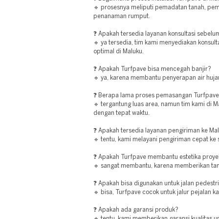
🔹 prosesnya meliputi pemadatan tanah, pema
penanaman rumput.
❓ Apakah tersedia layanan konsultasi sebe
🔹 ya tersedia, tim kami menyediakan konsult
optimal di Maluku.
❓ Apakah Turfpave bisa mencegah banjir?
🔹 ya, karena membantu penyerapan air hujan
❓ Berapa lama proses pemasangan Turfpav
🔹 tergantung luas area, namun tim kami di 
dengan tepat waktu.
❓ Apakah tersedia layanan pengiriman ke Ma
🔹 tentu, kami melayani pengiriman cepat ke 
❓ Apakah Turfpave membantu estetika proye
🔹 sangat membantu, karena memberikan tamp
❓ Apakah bisa digunakan untuk jalan pedestr
🔹 bisa, Turfpave cocok untuk jalur pejalan ka
❓ Apakah ada garansi produk?
🔹 tentu, kami memberikan garansi kualitas u