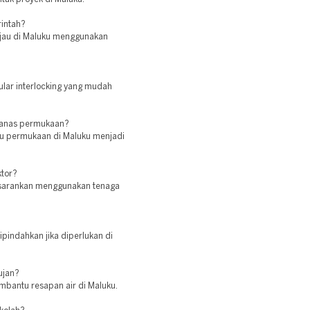
rintah?
hijau di Maluku menggunakan
ular interlocking yang mudah
panas permukaan?
hu permukaan di Maluku menjadi
ktor?
disarankan menggunakan tenaga
ipindahkan jika diperlukan di
ujan?
mbantu resapan air di Maluku.