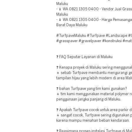
Maluku
- 📱 WA 0821 1305 0400 - Vendor Jual Grass
Maluku
- 📱 WA 0821 1305 0400 - Harga Pemasangan
Barat Daya Maluku
#TurfpaveMaluku #Turfpave #Landscape #Gr
#grasspaver #gravelpaver #konstruksi #mat
❓ FAQ Seputar Layanan di Maluku
❓ Kenapa proyek di Maluku sering mengguna
🔹 sebab Turfpave membantu mengurangi ge
tampilan hijau yang lebih modern di area Mal
❓ bahan Turfpave yang tim kami gunakan?
🔹 tim kami menggunakan material polymer r
penggunaan jangka panjang di Maluku.
❓ Apakah Turfpave cocok untuk area parkir d
🔹 sangat cocok, Turfpave sering digunakan p
karena mampu menahan beban kendaraan.
❓ Bagaimana proses instalasi Turfpave di Ma