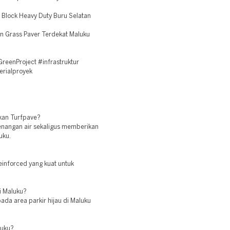
 Block Heavy Duty Buru Selatan
 Grass Paver Terdekat Maluku
eenProject #infrastruktur
erialproyek
kan Turfpave?
nangan air sekaligus memberikan
uku.
einforced yang kuat untuk
i Maluku?
ada area parkir hijau di Maluku
luku?