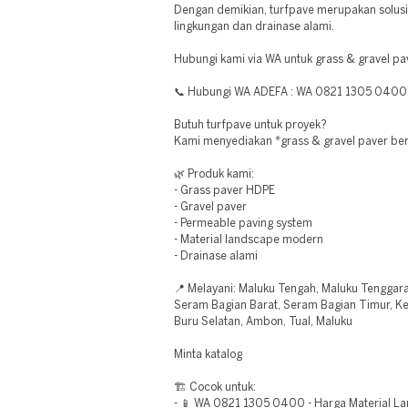
Dengan demikian, turfpave merupakan solus
lingkungan dan drainase alami.
Hubungi kami via WA untuk grass & gravel pa
📞 Hubungi WA ADEFA : WA 0821 1305 0400
Butuh turfpave untuk proyek?
Kami menyediakan *grass & gravel paver berk
🌿 Produk kami:
- Grass paver HDPE
- Gravel paver
- Permeable paving system
- Material landscape modern
- Drainase alami
📍 Melayani: Maluku Tengah, Maluku Tenggara
Seram Bagian Barat, Seram Bagian Timur, Ke
Buru Selatan, Ambon, Tual, Maluku
Minta katalog
🏗️ Cocok untuk:
- 📱 WA 0821 1305 0400 - Harga Material L