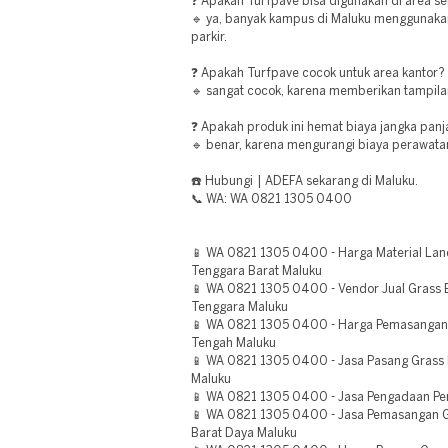
❓ Apakah Turfpave bisa digunakan di area s
🔹 ya, banyak kampus di Maluku menggunakan
parkir.
❓ Apakah Turfpave cocok untuk area kantor?
🔹 sangat cocok, karena memberikan tampilan
❓ Apakah produk ini hemat biaya jangka pan
🔹 benar, karena mengurangi biaya perawatan
☎️ Hubungi | ADEFA sekarang di Maluku.
📞 WA: WA 0821 1305 0400
📱 WA 0821 1305 0400 - Harga Material Lan
Tenggara Barat Maluku
📱 WA 0821 1305 0400 - Vendor Jual Grass 
Tenggara Maluku
📱 WA 0821 1305 0400 - Harga Pemasangan 
Tengah Maluku
📱 WA 0821 1305 0400 - Jasa Pasang Grass
Maluku
📱 WA 0821 1305 0400 - Jasa Pengadaan Pe
📱 WA 0821 1305 0400 - Jasa Pemasangan G
Barat Daya Maluku