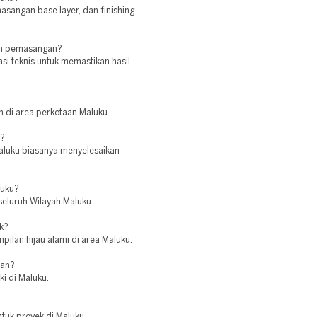
sangan base layer, dan finishing
lum pemasangan?
asi teknis untuk memastikan hasil
 di area perkotaan Maluku.
e?
Maluku biasanya menyelesaikan
luku?
seluruh Wilayah Maluku.
k?
ilan hijau alami di area Maluku.
ian?
ki di Maluku.
ntuk proyek di Maluku.