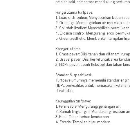
pejalan kaki, sementara mendukung pertum
Fungsi utama turfpave:
1. Load distribution: Menyebarkan beban sec
2. Drainage: Memungkinkan air meresap ke t
3. Soil stabilization: Menstabilkan permukaan
4. Erosion control: Mengurangi erosi permuk
5. Green aesthetic: Memberikan tampilan hija
Kategori utama:
1. Grass paver: Diisi tanah dan ditanami rump
2. Gravel paver: Diisi kerikil untuk area kenda
3. HDPE paver: Lebih fleksibel dan tahan lam
Standar & spesifikasi:
Turfpave umumnya memenuhi standar enginee
HDPE berkualitas untuk memastikan ketahanan
durabilitas.
Keunggulan turfpave:
1. Permeable: Mengurangi genangan air.
2. Ramah lingkungan: Mendukung resapan air
3. Kuat: Tahan beban kendaraan.
4. Estetis: Tampilan hijau modern.