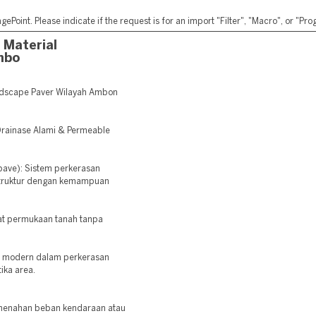
ePoint. Please indicate if the request is for an import "Filter", "Macro", or "P
 Material
mbo
ndscape Paver Wilayah Ambon
 Drainase Alami & Permeable
fpave): Sistem perkerasan
truktur dengan kemampuan
at permukaan tanah tanpa
si modern dalam perkerasan
ika area.
g menahan beban kendaraan atau