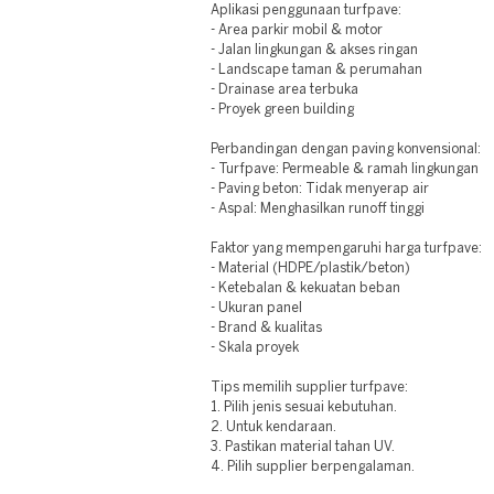
Aplikasi penggunaan turfpave:
- Area parkir mobil & motor
- Jalan lingkungan & akses ringan
- Landscape taman & perumahan
- Drainase area terbuka
- Proyek green building
Perbandingan dengan paving konvensional:
- Turfpave: Permeable & ramah lingkungan
- Paving beton: Tidak menyerap air
- Aspal: Menghasilkan runoff tinggi
Faktor yang mempengaruhi harga turfpave:
- Material (HDPE/plastik/beton)
- Ketebalan & kekuatan beban
- Ukuran panel
- Brand & kualitas
- Skala proyek
Tips memilih supplier turfpave:
1. Pilih jenis sesuai kebutuhan.
2. Untuk kendaraan.
3. Pastikan material tahan UV.
4. Pilih supplier berpengalaman.