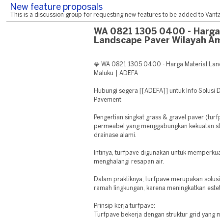
New feature proposals
This is a discussion group for requesting new features to be added to Vantag
WA 0821 1305 0400 - Harga
Landscape Paver Wilayah A
💎 WA 0821 1305 0400 - Harga Material La
Maluku | ADEFA
Hubungi segera [[ADEFA]] untuk Info Solusi
Pavement
Pengertian singkat grass & gravel paver (tur
permeabel yang menggabungkan kekuatan s
drainase alami.
Intinya, turfpave digunakan untuk memperku
menghalangi resapan air.
Dalam praktiknya, turfpave merupakan solu
ramah lingkungan, karena meningkatkan estet
Prinsip kerja turfpave:
Turfpave bekerja dengan struktur grid yan