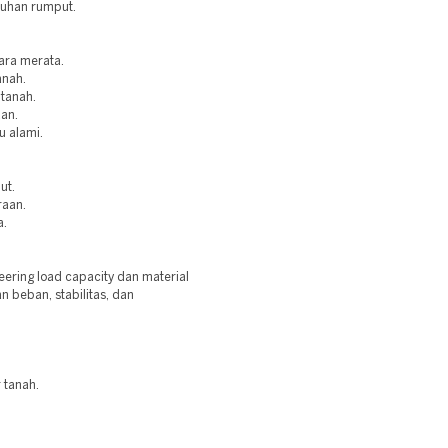
buhan rumput.
ara merata.
anah.
 tanah.
aan.
u alami.
ut.
raan.
a.
ring load capacity dan material
 beban, stabilitas, dan
 tanah.