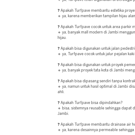
❓ Apakah Turfpave membantu estetika proye
🔹 ya, karena memberikan tampilan hijau alam
❓ Apakah Turfpave cocok untuk area parkir m
🔹 ya, banyak mall modern di Jambi menggun
hijau.
❓ Apakah bisa digunakan untuk jalan pedestr
🔹 ya, Turfpave cocok untuk jalur pejalan kaki
❓ Apakah bisa digunakan untuk proyek peme
🔹 ya, banyak proyek tata kota di Jambi men
❓ Apakah bisa dipasang sendiri tanpa kontra
🔹 ya, namun untuk hasil optimal di Jambi 
ahli.
❓ Apakah Turfpave bisa dipindahkan?
🔹 bisa, sistemnya reusable sehingga dapat d
Jambi.
❓ Apakah Turfpave membantu drainase air h
🔹 ya, karena desainnya permeable sehingga