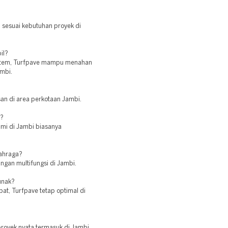
 sesuai kebutuhan proyek di
il?
 system, Turfpave mampu menahan
mbi.
an di area perkotaan Jambi.
e?
ami di Jambi biasanya
lahraga?
ngan multifungsi di Jambi.
unak?
pat, Turfpave tetap optimal di
proyek nyata termasuk di Jambi.