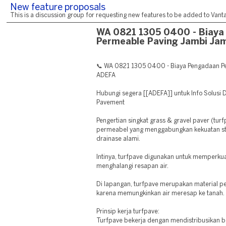
New feature proposals
This is a discussion group for requesting new features to be added to Vantag
WA 0821 1305 0400 - Biaya
Permeable Paving Jambi Ja
📞 WA 0821 1305 0400 - Biaya Pengadaan P
ADEFA
Hubungi segera [[ADEFA]] untuk Info Solusi
Pavement
Pengertian singkat grass & gravel paver (tur
permeabel yang menggabungkan kekuatan s
drainase alami.
Intinya, turfpave digunakan untuk memperku
menghalangi resapan air.
Di lapangan, turfpave merupakan material pe
karena memungkinkan air meresap ke tanah.
Prinsip kerja turfpave:
Turfpave bekerja dengan mendistribusikan b