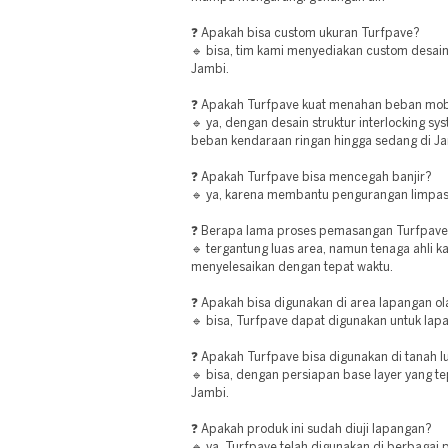
❓ Apakah bisa custom ukuran Turfpave?
🔹 bisa, tim kami menyediakan custom desain
Jambi.
❓ Apakah Turfpave kuat menahan beban mob
🔹 ya, dengan desain struktur interlocking
beban kendaraan ringan hingga sedang di Ja
❓ Apakah Turfpave bisa mencegah banjir?
🔹 ya, karena membantu pengurangan limpas
❓ Berapa lama proses pemasangan Turfpav
🔹 tergantung luas area, namun tenaga ahli k
menyelesaikan dengan tepat waktu.
❓ Apakah bisa digunakan di area lapangan o
🔹 bisa, Turfpave dapat digunakan untuk lapa
❓ Apakah Turfpave bisa digunakan di tanah l
🔹 bisa, dengan persiapan base layer yang te
Jambi.
❓ Apakah produk ini sudah diuji lapangan?
🔹 ya, Turfpave telah digunakan di berbagai 