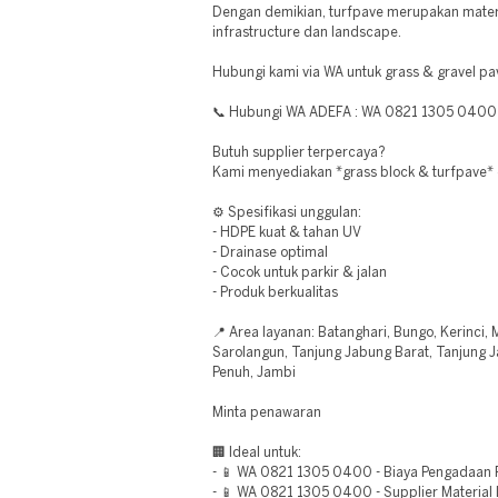
Dengan demikian, turfpave merupakan mater
infrastructure dan landscape.
Hubungi kami via WA untuk grass & gravel pa
📞 Hubungi WA ADEFA : WA 0821 1305 0400
Butuh supplier terpercaya?
Kami menyediakan *grass block & turfpave* 
⚙️ Spesifikasi unggulan:
- HDPE kuat & tahan UV
- Drainase optimal
- Cocok untuk parkir & jalan
- Produk berkualitas
📍 Area layanan: Batanghari, Bungo, Kerinci,
Sarolangun, Tanjung Jabung Barat, Tanjung 
Penuh, Jambi
Minta penawaran
🏢 Ideal untuk:
- 📱 WA 0821 1305 0400 - Biaya Pengadaan 
- 📱 WA 0821 1305 0400 - Supplier Material