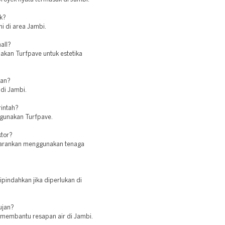
k?
i di area Jambi.
all?
akan Turfpave untuk estetika
ian?
 di Jambi.
rintah?
ggunakan Turfpave.
ktor?
disarankan menggunakan tenaga
ipindahkan jika diperlukan di
ujan?
 membantu resapan air di Jambi.