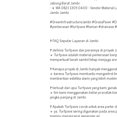
Jabung Barat Jambi
- 📱 WA 0821 1305 0400 - Vendor Material
Jambi Jambi
#GreenInfrastructureJambi #GrassPaver #D
#perkerasan #turfpave #taman #drainase 
❓ FAQ Seputar Layanan di Jambi
❓ definisi Turfpave dan perannya di proyek 
🔹 Turfpave adalah material perkerasan berp
memperkuat tanah sambil tetap menjaga area
❓ Kenapa proyek di Jambi banyak mengguna
🔹 karena Turfpave membantu mengontrol lim
memberikan estetika alami yang lebih modern
❓ terbuat dari apa Turfpave yang kami guna
🔹 tim kami menggunakan beton pracetak be
jangka panjang di Jambi.
❓ Apakah Turfpave cocok untuk area parkir d
🔹 ya, Turfpave sering digunakan pada area p
mampu mengurangi genangan air.