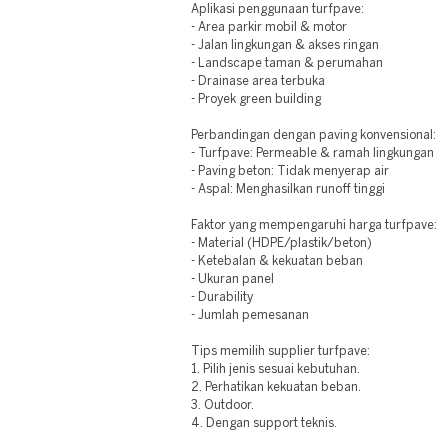
Aplikasi penggunaan turfpave:
- Area parkir mobil & motor
- Jalan lingkungan & akses ringan
- Landscape taman & perumahan
- Drainase area terbuka
- Proyek green building
Perbandingan dengan paving konvensional:
- Turfpave: Permeable & ramah lingkungan
- Paving beton: Tidak menyerap air
- Aspal: Menghasilkan runoff tinggi
Faktor yang mempengaruhi harga turfpave:
- Material (HDPE/plastik/beton)
- Ketebalan & kekuatan beban
- Ukuran panel
- Durability
- Jumlah pemesanan
Tips memilih supplier turfpave:
1. Pilih jenis sesuai kebutuhan.
2. Perhatikan kekuatan beban.
3. Outdoor.
4. Dengan support teknis.