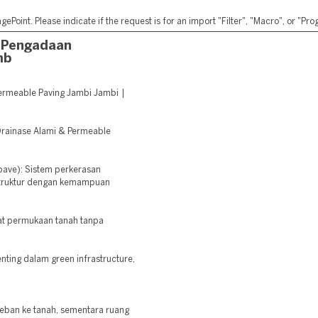
ePoint. Please indicate if the request is for an import "Filter", "Macro", or "P
 Pengadaan
mb
ermeable Paving Jambi Jambi |
 Drainase Alami & Permeable
fpave): Sistem perkerasan
truktur dengan kemampuan
at permukaan tanah tanpa
nting dalam green infrastructure,
eban ke tanah, sementara ruang