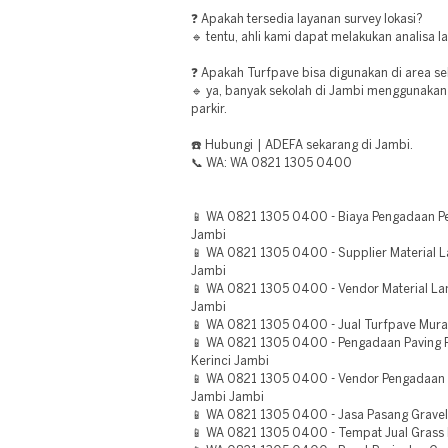
❓ Apakah tersedia layanan survey lokasi?
🔹 tentu, ahli kami dapat melakukan analisa 
❓ Apakah Turfpave bisa digunakan di area s
🔹 ya, banyak sekolah di Jambi menggunakan 
parkir.
☎️ Hubungi | ADEFA sekarang di Jambi.
📞 WA: WA 0821 1305 0400
📱 WA 0821 1305 0400 - Biaya Pengadaan P
Jambi
📱 WA 0821 1305 0400 - Supplier Material 
Jambi
📱 WA 0821 1305 0400 - Vendor Material L
Jambi
📱 WA 0821 1305 0400 - Jual Turfpave Mura
📱 WA 0821 1305 0400 - Pengadaan Paving 
Kerinci Jambi
📱 WA 0821 1305 0400 - Vendor Pengadaan 
Jambi Jambi
📱 WA 0821 1305 0400 - Jasa Pasang Gravel
📱 WA 0821 1305 0400 - Tempat Jual Grass 