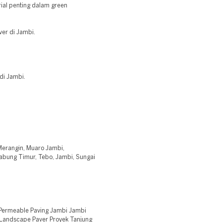
ial penting dalam green
ver di Jambi.
di Jambi.
 Merangin, Muaro Jambi,
Jabung Timur, Tebo, Jambi, Sungai
Permeable Paving Jambi Jambi
 Landscape Paver Proyek Tanjung