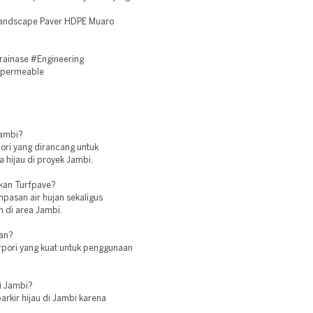
 Landscape Paver HDPE Muaro
rainase #Engineering
#permeable
Jambi?
ori yang dirancang untuk
 hijau di proyek Jambi.
kan Turfpave?
pasan air hujan sekaligus
 di area Jambi.
kan?
rpori yang kuat untuk penggunaan
i Jambi?
arkir hijau di Jambi karena