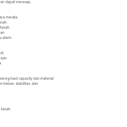
a air dapat meresap.
ara merata.
anah.
 tanah.
aan.
u alami.
ut.
raan.
a.
ring load capacity dan material
 beban, stabilitas, dan
 tanah.