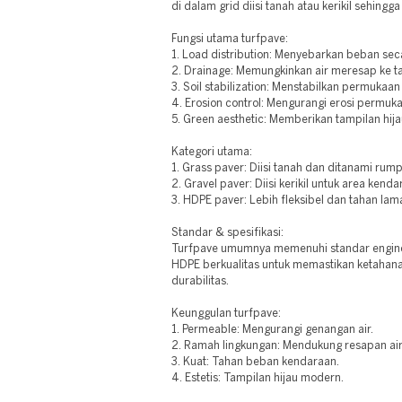
di dalam grid diisi tanah atau kerikil sehingg
Fungsi utama turfpave:
1. Load distribution: Menyebarkan beban sec
2. Drainage: Memungkinkan air meresap ke t
3. Soil stabilization: Menstabilkan permukaan
4. Erosion control: Mengurangi erosi permuk
5. Green aesthetic: Memberikan tampilan hija
Kategori utama:
1. Grass paver: Diisi tanah dan ditanami rump
2. Gravel paver: Diisi kerikil untuk area kenda
3. HDPE paver: Lebih fleksibel dan tahan lam
Standar & spesifikasi:
Turfpave umumnya memenuhi standar enginee
HDPE berkualitas untuk memastikan ketahanan
durabilitas.
Keunggulan turfpave:
1. Permeable: Mengurangi genangan air.
2. Ramah lingkungan: Mendukung resapan air
3. Kuat: Tahan beban kendaraan.
4. Estetis: Tampilan hijau modern.