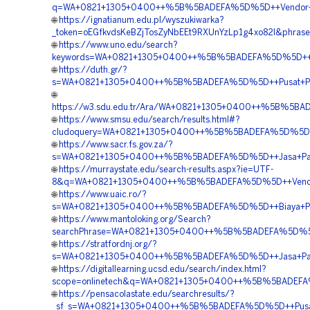
q=WA+0821+1305+0400++%5B%5BADEFA%5D%5D++Vendor+Pav
🌐
https://ignatianum.edu.pl/wyszukiwarka?
_token=oEGfkvdsKeBZjTosZyNbEEt9RXUnYzLp1g4xo82I&phra
🌐
https://www.uno.edu/search?
keywords=WA+0821+1305+0400++%5B%5BADEFA%5D%5D++Temp
🌐
https://duth.gr/?
s=WA+0821+1305+0400++%5B%5BADEFA%5D%5D++Pusat+Pengad
🌐
https://w3.sdu.edu.tr/Ara/WA+0821+1305+0400++%5B%5BA
🌐
https://www.smsu.edu/search/results.html#?
cludoquery=WA+0821+1305+0400++%5B%5BADEFA%5D%5D++Ko
🌐
https://www.sacr.fs.gov.za/?
s=WA+0821+1305+0400++%5B%5BADEFA%5D%5D++Jasa+Pasan
🌐
https://murraystate.edu/search-results.aspx?ie=UTF-
8&q=WA+0821+1305+0400++%5B%5BADEFA%5D%5D++Vendor+P
🌐
https://www.uaic.ro/?
s=WA+0821+1305+0400++%5B%5BADEFA%5D%5D++Biaya+Peng
🌐
https://www.mantoloking.org/Search?
searchPhrase=WA+0821+1305+0400++%5B%5BADEFA%5D%5D+
🌐
https://stratfordnj.org/?
s=WA+0821+1305+0400++%5B%5BADEFA%5D%5D++Jasa+Pasang
🌐
https://digitallearning.ucsd.edu/search/index.html?
scope=onlinetech&q=WA+0821+1305+0400++%5B%5BADEFA%5D
🌐
https://pensacolastate.edu/searchresults/?
_sf_s=WA+0821+1305+0400++%5B%5BADEFA%5D%5D++Pusat+G