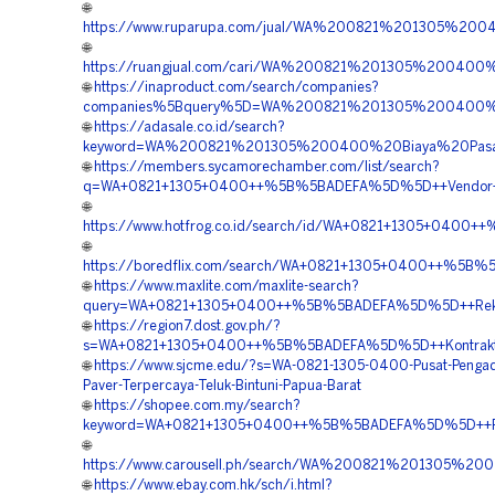
🌐
https://www.ruparupa.com/jual/WA%200821%201305%20
🌐
https://ruangjual.com/cari/WA%200821%201305%200400
🌐
https://inaproduct.com/search/companies?
companies%5Bquery%5D=WA%200821%201305%200400%20
🌐
https://adasale.co.id/search?
keyword=WA%200821%201305%200400%20Biaya%20Pasan
🌐
https://members.sycamorechamber.com/list/search?
q=WA+0821+1305+0400++%5B%5BADEFA%5D%5D++Vendor+Turf
🌐
https://www.hotfrog.co.id/search/id/WA+0821+1305+0400+
🌐
https://boredflix.com/search/WA+0821+1305+0400++%5B%5
🌐
https://www.maxlite.com/maxlite-search?
query=WA+0821+1305+0400++%5B%5BADEFA%5D%5D++Rekanan
🌐
https://region7.dost.gov.ph/?
s=WA+0821+1305+0400++%5B%5BADEFA%5D%5D++Kontraktor+P
🌐
https://www.sjcme.edu/?s=WA-0821-1305-0400-Pusat-Pengad
Paver-Terpercaya-Teluk-Bintuni-Papua-Barat
🌐
https://shopee.com.my/search?
keyword=WA+0821+1305+0400++%5B%5BADEFA%5D%5D++Rekan
🌐
https://www.carousell.ph/search/WA%200821%201305%
🌐
https://www.ebay.com.hk/sch/i.html?