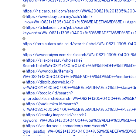
keyword=WA+0821+1305+0400++%5B%5BADEFA%5D%5D++Jual+P
🌐
https://nz.carousell.com/search/WA%200821%201305%
🌐
https://www.ebay.com.my/sch/i.html?
_nkw=WA+0821+1305+0400+%5B%5BADEFA%5D%5D++Agen+Per
🌐
https://tr.linkedin.com/jobs/search?
keywords=WA+0821+1305+0400+%5B%5BADEFA%5D%5D++Pesan
🌐
https://torajautara.ada.or.id/search/label/WA+0821+13
🌐
https://www.craiyon.com/en/search/WA+0821+1305+0400+%
🌐
https://aliexpress.ru/wholesale?
SearchText=WA+0821+1305+0400+%5B%5BADEFA%5D%5D++Agen
🌐
https://www.olx.in/items/q-
WA+0821+1305+0400+%5B%5BADEFA%5D%5D++Vendor+Jual+T
🌐
https://distributor.web.id/?
s=WA+0821+1305+0400++%5B%5BADEFA%5D%5D++Jasa+Grave
🌐
https://toco.id/id/search?
q=product/search&search=WA+0821+1305+0400++%5B%5BADE
🌐
https://padiumkm.id/search?
k=WA+0821+1305+0400++%5B%5BADEFA%5D%5D++Pusat+Penjua
🌐
https://katalog.inaproc.id/search?
keyword=WA+0821+1305+0400++%5B%5BADEFA%5D%5D++Harga
🌐
https://vendorpedia.ahmadcorp.com/search?
type=jasa&q=WA+0821+1305+0400++%5B%5BADEFA%5D%5D++V