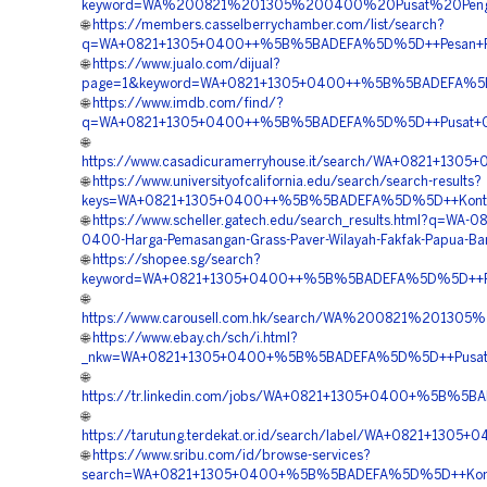
keyword=WA%200821%201305%200400%20Pusat%20Peng
🌐
https://members.casselberrychamber.com/list/search?
q=WA+0821+1305+0400++%5B%5BADEFA%5D%5D++Pesan+Perm
🌐
https://www.jualo.com/dijual?
page=1&keyword=WA+0821+1305+0400++%5B%5BADEFA%5D%5D
🌐
https://www.imdb.com/find/?
q=WA+0821+1305+0400++%5B%5BADEFA%5D%5D++Pusat+Gras
🌐
https://www.casadicuramerryhouse.it/search/WA+0821+13
🌐
https://www.universityofcalifornia.edu/search/search-results?
keys=WA+0821+1305+0400++%5B%5BADEFA%5D%5D++Kontrakt
🌐
https://www.scheller.gatech.edu/search_results.html?q=WA-0
0400-Harga-Pemasangan-Grass-Paver-Wilayah-Fakfak-Papua-Ba
🌐
https://shopee.sg/search?
keyword=WA+0821+1305+0400++%5B%5BADEFA%5D%5D++Pusat
🌐
https://www.carousell.com.hk/search/WA%200821%201
🌐
https://www.ebay.ch/sch/i.html?
_nkw=WA+0821+1305+0400+%5B%5BADEFA%5D%5D++Pusat+Pen
🌐
https://tr.linkedin.com/jobs/WA+0821+1305+0400+%5B%5B
🌐
https://tarutung.terdekat.or.id/search/label/WA+0821+1
🌐
https://www.sribu.com/id/browse-services?
search=WA+0821+1305+0400+%5B%5BADEFA%5D%5D++Kontrak