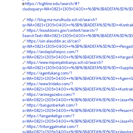
🌐
https://highline.edu/search/#?
cludoquery=WA+0821+1305+0400++%5B%5BADEFA%5D%5D++Ha
🔗
http://blog.ma-nurulhuda.sch.id/search?
q=WA+0821+1305+0400++%5B%5BADEFA%5D%5D++Kontraktor+
🔗
https://ksoutdoors.gov/content/search/?
SearchText=WA+0821+1305+0400++%5B%5BADEFA%5D%5D++Ja
🔗
https://uin-alauddin.ac.id/cari?
q=WA+0821+1305+0400++%5B%5BADEFA%5D%5D++Pengadaan+
🔗
https://andaplafonpvc.com/?
s=WA+0821+1305+0400++%5B%5BADEFA%5D%5D++Harga+Pem
🔗
https://www.mipenjalinbanyu.sch.id/search?
q=WA+0821+1305+0400++%5B%5BADEFA%5D%5D++Supplier+T
🔗
https://agentukang.com/?
s=WA+0821+1305+0400++%5B%5BADEFA%5D%5D++Agen+Grave
🔗
https://www.trideko.com/?
s=WA+0821+1305+0400++%5B%5BADEFA%5D%5D++Kontraktor+P
🔗
https://ariniegazebo.com/?
s=WA+0821+1305+0400++%5B%5BADEFA%5D%5D++Jasa+Penga
🔗
https://bangunberkah.com/?
s=WA+0821+1305+0400++%5B%5BADEFA%5D%5D++Pesan+Gras
🔗
https://tanganketiga.com/?
s=WA+0821+1305+0400++%5B%5BADEFA%5D%5D++Jasa+Pasang
🔗
https://tritunggalmetal.com/?
s=WA+0821+1305+0400++%5B%5BADEFA%5D%5D++Vendor+Peng