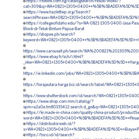
🌐
https://ritelink.com.ng/catalogsearch/result/index/?
cat=309&q=WA+0821+1305+0400++%5B%5BADEFA%5D%5D++Pen
🌐
https://www.hazlettwp.org/Search?
searchPhrase=WA+0821+1305+0400++%5B%5BADEFA%5D%5D++V
🌐
https://collegeofidaho.edu/?s=WA-0821-1305-0400-Jasa-Pas
Block-di-Teluk-Bintuni-Papua-Barat
🌐
https://shopee.ph/search?
keyword=WA+0821+1305+0400++%5B%5BADEFA%5D%5D++Suppli
🌐
https://www.carousell.ph/search/WA%200821%201305%2
🌐
https://www.ebay.fr/sch/i.html?
_nkw=WA+0821+1305+0400+%5B%5BADEFA%5D%5D++Harga+Peng
🌐
https://ie.linkedin.com/jobs/WA+0821+1305+0400+%5B%5BA
🌐
https://torajautara.harga.biz.id/search/label/WA+0821+1
🌐
https://www.shutterstock.com/id/search/WA+0821+1305+04
🌐
https://www.shop.com.mm/catalog/?
spm=a2a0e.tm80335412.search.d_go&q=WA+0821+1305+0400
🌐
https://kr.made-in-china.com/quality-china-product/productS
word=WA+0821+1305+0400+%5B%5BADEFA%5D%5D++Pesan+Pav
🌐
https://distributor.web.id/?
s=WA+0821+1305+0400++%5B%5BADEFA%5D%5D++Biaya+Pasan
🌐
https://toco.id/id/search?