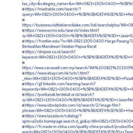
tax_city=&category_name=&s=WA+0821+1305+0400++%5B%5
🌐
https://mashable.com/search/?
query=WA+0821+1305+0400++%5B%5BADEFA%5D%5D++Pesan+G
🌐
https://business.visittablerocklake.com/list/searchalph
🌐
https://www.wcmo.edu/search/index.html?
q=WA+0821+1305+0400++%5B%5BADEFA%5D%5D++Jasa+Grave
🌐
https://frontier.edu/?s=WA-0821-1305-0400-Harga-Pasang-T
Berkualitas-Manokwari-Selatan-Papua-Barat
🌐
https://shopee.co.id/search?
keyword=WA+0821+1305+0400++%5B%5BADEFA%5D%5D++Vendo
🌐
https://www.carousell.com.my/search/WA%200821%201
🌐
https://www.ebay.com.hk/sch/i.html?
_nkw=WA+0821+1305+0400+%5B%5BADEFA%5D%5D++Pusat+Gra
🌐
https://gf.linkedin.com/learning/search?
keywords=WA+0821+1305+0400+%5B%5BADEFA%5D%5D++Pembo
🌐
https://pontianak.terdekat.or.id/search?
q=WA+0821+1305+0400+%5B%5BADEFA%5D%5D++Jasa+Pemasan
🌐
https://www.istockphoto.com/id/search/2/image-film?
phrase=WA+0821+1305+0400+%5B%5BADEFA%5D%5D++Harga+P
🌐
https://www.lazada.vn/catalog/?
spm=a2o4n.homepage.search.d_go&q=WA+0821+1305+0400+
🌐
https://fr.made-in-china.com/quality-china-product/productS
word=WA+0821+1305+0400+%5B%5BADEFA%5D%5D++Tempat+Ju