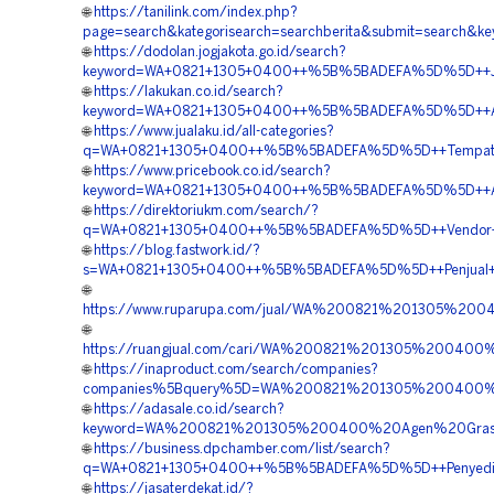
🌐
https://tanilink.com/index.php?
page=search&kategorisearch=searchberita&submit=searc
🌐
https://dodolan.jogjakota.go.id/search?
keyword=WA+0821+1305+0400++%5B%5BADEFA%5D%5D++Jasa+
🌐
https://lakukan.co.id/search?
keyword=WA+0821+1305+0400++%5B%5BADEFA%5D%5D++Agen+
🌐
https://www.jualaku.id/all-categories?
q=WA+0821+1305+0400++%5B%5BADEFA%5D%5D++Tempat+Jual
🌐
https://www.pricebook.co.id/search?
keyword=WA+0821+1305+0400++%5B%5BADEFA%5D%5D++Agen+
🌐
https://direktoriukm.com/search/?
q=WA+0821+1305+0400++%5B%5BADEFA%5D%5D++Vendor+Jual
🌐
https://blog.fastwork.id/?
s=WA+0821+1305+0400++%5B%5BADEFA%5D%5D++Penjual+Mate
🌐
https://www.ruparupa.com/jual/WA%200821%201305%200
🌐
https://ruangjual.com/cari/WA%200821%201305%200400
🌐
https://inaproduct.com/search/companies?
companies%5Bquery%5D=WA%200821%201305%200400%20
🌐
https://adasale.co.id/search?
keyword=WA%200821%201305%200400%20Agen%20Grass
🌐
https://business.dpchamber.com/list/search?
q=WA+0821+1305+0400++%5B%5BADEFA%5D%5D++Penyedia+Gr
🌐
https://jasaterdekat.id/?