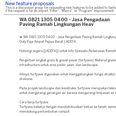
New feature proposals
This is a discussion group for requesting new features to be added to Vanta
if the request is for an import "Filter", "Macro", or "Program" improvement.
WA 0821 1305 0400 - Jasa Pengadaan
Paving Ramah Lingkungan Heav
💎 WA 0821 1305 0400 - Jasa Pengadaan Paving Ramah Lingkun
Duty Raja Ampat Papua Barat | ADEFA
Hubungi segera [[ADEFA]] untuk Info Spesialis Perkerasan Rama
Pengertian singkat grass & gravel paver (turfpave): Material gree
infrastructure untuk area parkir, jalan, dan landscape.
Intinya, turfpave digunakan untuk menggabungkan fungsi struktur
drainase.
Pada proyek landscape dan konstruksi, turfpave merupakan teknol
untuk mengurangi genangan air, karena mengurangi limpasan air (
Cara kerja turfpave:
Turfpave bekerja dengan mendistribusikan beban ke tanah, seme
mendukung pertumbuhan rumput.