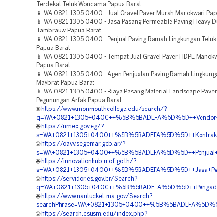
Terdekat Teluk Wondama Papua Barat
📱 WA 0821 1305 0400 - Jual Gravel Paver Murah Manokwari Pap
📱 WA 0821 1305 0400 - Jasa Pasang Permeable Paving Heavy D
Tambrauw Papua Barat
📱 WA 0821 1305 0400 - Penjual Paving Ramah Lingkungan Teluk 
Papua Barat
📱 WA 0821 1305 0400 - Tempat Jual Gravel Paver HDPE Manokw
Papua Barat
📱 WA 0821 1305 0400 - Agen Penjualan Paving Ramah Lingkung
Maybrat Papua Barat
📱 WA 0821 1305 0400 - Biaya Pasang Material Landscape Paver
Pegunungan Arfak Papua Barat
🌐
https://www.monmouthcollege.edu/search/?
q=WA+0821+1305+0400++%5B%5BADEFA%5D%5D++Vendor+Peng
🌐
https://nmec.gov.eg/?
s=WA+0821+1305+0400++%5B%5BADEFA%5D%5D++Kontraktor+P
🌐
https://oavv.segemar.gob.ar/?
s=WA+0821+1305+0400++%5B%5BADEFA%5D%5D++Penjual+Pav
🌐
https://innovationhub.mof.go.th/?
s=WA+0821+1305+0400++%5B%5BADEFA%5D%5D++Jasa+Pengad
🌐
https://servidor.es.gov.br/Search?
q=WA+0821+1305+0400++%5B%5BADEFA%5D%5D++Pengadaan+
🌐
https://www.nantucket-ma.gov/Search?
searchPhrase=WA+0821+1305+0400++%5B%5BADEFA%5D%5D++J
🌐
https://search.csusm.edu/index.php?