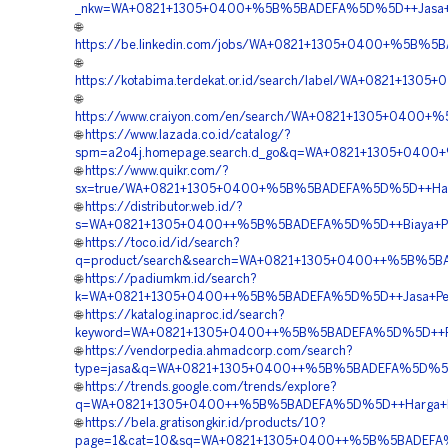
_nkw=WA+0821+1305+0400+%5B%5BADEFA%5D%5D++Jasa+Pasa
🌐
https://be.linkedin.com/jobs/WA+0821+1305+0400+%5B%5B
🌐
https://kotabima.terdekat.or.id/search/label/WA+0821+1
🌐
https://www.craiyon.com/en/search/WA+0821+1305+0400+%
🌐
https://www.lazada.co.id/catalog/?
spm=a2o4j.homepage.search.d_go&q=WA+0821+1305+0400+
🌐
https://www.quikr.com/?
sx=true/WA+0821+1305+0400+%5B%5BADEFA%5D%5D++Harga+
🌐
https://distributor.web.id/?
s=WA+0821+1305+0400++%5B%5BADEFA%5D%5D++Biaya+Pasan
🌐
https://toco.id/id/search?
q=product/search&search=WA+0821+1305+0400++%5B%5BAD
🌐
https://padiumkm.id/search?
k=WA+0821+1305+0400++%5B%5BADEFA%5D%5D++Jasa+Pemasa
🌐
https://katalog.inaproc.id/search?
keyword=WA+0821+1305+0400++%5B%5BADEFA%5D%5D++Rekan
🌐
https://vendorpedia.ahmadcorp.com/search?
type=jasa&q=WA+0821+1305+0400++%5B%5BADEFA%5D%5D++V
🌐
https://trends.google.com/trends/explore?
q=WA+0821+1305+0400++%5B%5BADEFA%5D%5D++Harga+Pasan
🌐
https://bela.gratisongkir.id/products/10?
page=1&cat=10&sq=WA+0821+1305+0400++%5B%5BADEFA%5D%