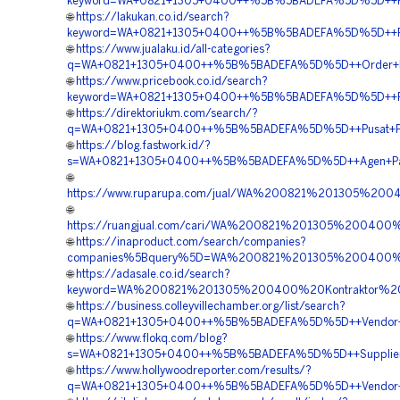
keyword=WA+0821+1305+0400++%5B%5BADEFA%5D%5D++Kontra
🌐
https://lakukan.co.id/search?
keyword=WA+0821+1305+0400++%5B%5BADEFA%5D%5D++Rekan
🌐
https://www.jualaku.id/all-categories?
q=WA+0821+1305+0400++%5B%5BADEFA%5D%5D++Order+Pavin
🌐
https://www.pricebook.co.id/search?
keyword=WA+0821+1305+0400++%5B%5BADEFA%5D%5D++Rekan
🌐
https://direktoriukm.com/search/?
q=WA+0821+1305+0400++%5B%5BADEFA%5D%5D++Pusat+Pengad
🌐
https://blog.fastwork.id/?
s=WA+0821+1305+0400++%5B%5BADEFA%5D%5D++Agen+Paving
🌐
https://www.ruparupa.com/jual/WA%200821%201305%20
🌐
https://ruangjual.com/cari/WA%200821%201305%20040
🌐
https://inaproduct.com/search/companies?
companies%5Bquery%5D=WA%200821%201305%200400%20
🌐
https://adasale.co.id/search?
keyword=WA%200821%201305%200400%20Kontraktor%20
🌐
https://business.colleyvillechamber.org/list/search?
q=WA+0821+1305+0400++%5B%5BADEFA%5D%5D++Vendor+Jual+
🌐
https://www.flokq.com/blog?
s=WA+0821+1305+0400++%5B%5BADEFA%5D%5D++Supplier+Mat
🌐
https://www.hollywoodreporter.com/results/?
q=WA+0821+1305+0400++%5B%5BADEFA%5D%5D++Vendor+Peng