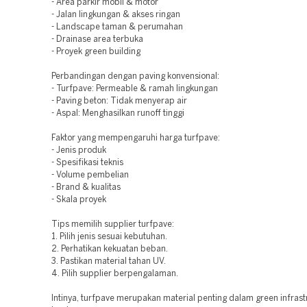
- Area parkir mobil & motor
- Jalan lingkungan & akses ringan
- Landscape taman & perumahan
- Drainase area terbuka
- Proyek green building
Perbandingan dengan paving konvensional:
- Turfpave: Permeable & ramah lingkungan
- Paving beton: Tidak menyerap air
- Aspal: Menghasilkan runoff tinggi
Faktor yang mempengaruhi harga turfpave:
- Jenis produk
- Spesifikasi teknis
- Volume pembelian
- Brand & kualitas
- Skala proyek
Tips memilih supplier turfpave:
1. Pilih jenis sesuai kebutuhan.
2. Perhatikan kekuatan beban.
3. Pastikan material tahan UV.
4. Pilih supplier berpengalaman.
Intinya, turfpave merupakan material penting dalam green infras