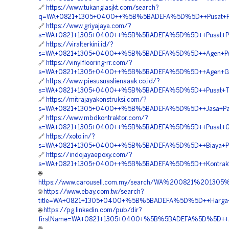
🔗
https://www.tukanglasjkt.com/search?
q=WA+0821+1305+0400++%5B%5BADEFA%5D%5D++Pusat+Pavi
🔗
https://www.griyajaya.com/?
s=WA+0821+1305+0400++%5B%5BADEFA%5D%5D++Pusat+Penga
🔗
https://viralterkini.id/?
s=WA+0821+1305+0400++%5B%5BADEFA%5D%5D++Agen+Penjua
🔗
https://vinylflooring-rr.com/?
s=WA+0821+1305+0400++%5B%5BADEFA%5D%5D++Agen+Grass
🔗
https://www.piesusuaslienaaak.co.id/?
s=WA+0821+1305+0400++%5B%5BADEFA%5D%5D++Pusat+Turfp
🔗
https://mitrajayakonstruksi.com/?
s=WA+0821+1305+0400++%5B%5BADEFA%5D%5D++Jasa+Pasa
🔗
https://www.mbdkontraktor.com/?
s=WA+0821+1305+0400++%5B%5BADEFA%5D%5D++Pusat+Gras
🔗
https://xoto.in/?
s=WA+0821+1305+0400++%5B%5BADEFA%5D%5D++Biaya+Pemas
🔗
https://indojayaepoxy.com/?
s=WA+0821+1305+0400++%5B%5BADEFA%5D%5D++Kontraktor+
🌐
https://www.carousell.com.my/search/WA%200821%201
🌐
https://www.ebay.com.tw/search?
title=WA+0821+1305+0400+%5B%5BADEFA%5D%5D++Harga+Pem
🌐
https://pg.linkedin.com/pub/dir?
firstName=WA+0821+1305+0400+%5B%5BADEFA%5D%5D++Agen+
🌐