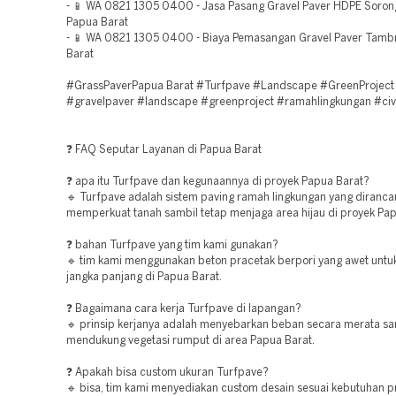
- 📱 WA 0821 1305 0400 - Jasa Pasang Gravel Paver HDPE Soron
Papua Barat
- 📱 WA 0821 1305 0400 - Biaya Pemasangan Gravel Paver Tam
Barat
#GrassPaverPapua Barat #Turfpave #Landscape #GreenProject
#gravelpaver #landscape #greenproject #ramahlingkungan #civi
❓ FAQ Seputar Layanan di Papua Barat
❓ apa itu Turfpave dan kegunaannya di proyek Papua Barat?
🔹 Turfpave adalah sistem paving ramah lingkungan yang diranca
memperkuat tanah sambil tetap menjaga area hijau di proyek Pap
❓ bahan Turfpave yang tim kami gunakan?
🔹 tim kami menggunakan beton pracetak berpori yang awet unt
jangka panjang di Papua Barat.
❓ Bagaimana cara kerja Turfpave di lapangan?
🔹 prinsip kerjanya adalah menyebarkan beban secara merata sa
mendukung vegetasi rumput di area Papua Barat.
❓ Apakah bisa custom ukuran Turfpave?
🔹 bisa, tim kami menyediakan custom desain sesuai kebutuhan p