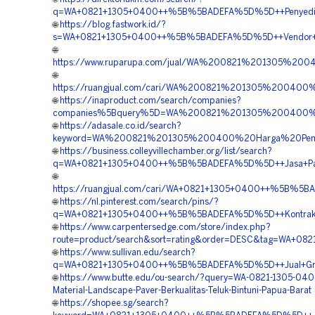
q=WA+0821+1305+0400++%5B%5BADEFA%5D%5D++Penyedia+Per
🌐
https://blog.fastwork.id/?
s=WA+0821+1305+0400++%5B%5BADEFA%5D%5D++Vendor+Perm
🌐
https://www.ruparupa.com/jual/WA%200821%201305%200
🌐
https://ruangjual.com/cari/WA%200821%201305%200400
🌐
https://inaproduct.com/search/companies?
companies%5Bquery%5D=WA%200821%201305%200400%20P
🌐
https://adasale.co.id/search?
keyword=WA%200821%201305%200400%20Harga%20Pemas
🌐
https://business.colleyvillechamber.org/list/search?
q=WA+0821+1305+0400++%5B%5BADEFA%5D%5D++Jasa+Paving
🌐
https://ruangjual.com/cari/WA+0821+1305+0400++%5B%5BA
🌐
https://nl.pinterest.com/search/pins/?
q=WA+0821+1305+0400++%5B%5BADEFA%5D%5D++Kontraktor+
🌐
https://www.carpentersedge.com/store/index.php?
route=product/search&sort=rating&order=DESC&tag=WA+08
🌐
https://www.sullivan.edu/search?
q=WA+0821+1305+0400++%5B%5BADEFA%5D%5D++Jual+Gravel
🌐
https://www.butte.edu/ou-search/?query=WA-0821-1305-0400
Material-Landscape-Paver-Berkualitas-Teluk-Bintuni-Papua-Barat
🌐
https://shopee.sg/search?