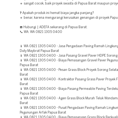
🔹 sangat cocok, baik proyek swasta di Papua Barat maupun proye
❓ Apakah produk ini hemat biaya jangka panjang?
🔹 benar, karena mengurangi kerusakan genangan di proyek Papu
☎️ Hubungi | ADEFA sekarang di Papua Barat.
📞 WA: WA 0821 1305 0400
📱 WA 0821 1305 0400 - Jasa Pengadaan Paving Ramah Lingkun
Duty Maybrat Papua Barat
📱 WA 0821 1305 0400 - Jasa Pasang Gravel Paver HDPE Sorong
📱 WA 0821 1305 0400 - Biaya Pemasangan Gravel Paver Pegunu
Papua Barat
📱 WA 0821 1305 0400 - Pesan Grass Block Proyek Sorong Selat
Barat
📱 WA 0821 1305 0400 - Kontraktor Pasang Grass Paver Proyek 
Barat
📱 WA 0821 1305 0400 - Biaya Pasang Permeable Paving Terdek
Papua Barat
📱 WA 0821 1305 0400 - Agen Grass Block Murah Teluk Wondam
Barat
📱 WA 0821 1305 0400 - Pusat Pengadaan Paving Ramah Lingku
Pegunungan Arfak Papua Barat
📱 WA 0821 1305 0400 - Biaya Pemasangan Grass Block Berkual