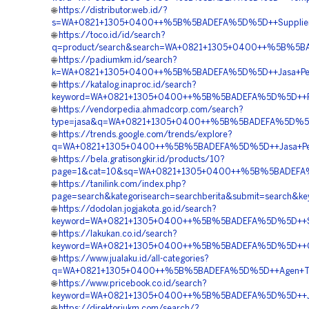
🌐
https://distributor.web.id/?
s=WA+0821+1305+0400++%5B%5BADEFA%5D%5D++Supplier+Tu
🌐
https://toco.id/id/search?
q=product/search&search=WA+0821+1305+0400++%5B%5BADE
🌐
https://padiumkm.id/search?
k=WA+0821+1305+0400++%5B%5BADEFA%5D%5D++Jasa+Pengad
🌐
https://katalog.inaproc.id/search?
keyword=WA+0821+1305+0400++%5B%5BADEFA%5D%5D++Penjua
🌐
https://vendorpedia.ahmadcorp.com/search?
type=jasa&q=WA+0821+1305+0400++%5B%5BADEFA%5D%5D++B
🌐
https://trends.google.com/trends/explore?
q=WA+0821+1305+0400++%5B%5BADEFA%5D%5D++Jasa+Permea
🌐
https://bela.gratisongkir.id/products/10?
page=1&cat=10&sq=WA+0821+1305+0400++%5B%5BADEFA%5D%5
🌐
https://tanilink.com/index.php?
page=search&kategorisearch=searchberita&submit=search
🌐
https://dodolan.jogjakota.go.id/search?
keyword=WA+0821+1305+0400++%5B%5BADEFA%5D%5D++Suppli
🌐
https://lakukan.co.id/search?
keyword=WA+0821+1305+0400++%5B%5BADEFA%5D%5D++Order
🌐
https://www.jualaku.id/all-categories?
q=WA+0821+1305+0400++%5B%5BADEFA%5D%5D++Agen+Turfpa
🌐
https://www.pricebook.co.id/search?
keyword=WA+0821+1305+0400++%5B%5BADEFA%5D%5D++Jual+
🌐
https://direktoriukm.com/search/?