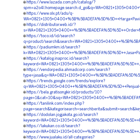
🌐
https://www.lazada.com.ph/catalog/?
spm=a2o4l.homepage.search.d_go&q=WA+0821+1305+0400+
🌐
https://www.olx.pt/ads/q-
WA+0821+1305+0400+%5B%5BADEFA%5D%5D++Harga+Paving+
🌐
https://distributor.web.id/?
s=WA+0821+1305+0400++%5B%5BADEFA%5D%5D++Order+Mater
🌐
https://toco.id/id/search?
q=product/search&search=WA+0821+1305+0400++%5B%5BAD
🌐
https://padiumkm.id/search?
k=WA+0821+1305+0400++%5B%5BADEFA%5D%5D++Jasa+Pasang
🌐
https://katalog.inaproc.id/search?
keyword=WA+0821+1305+0400++%5B%5BADEFA%5D%5D++Jasa+
🌐
https://vendorpedia.ahmadcorp.com/search?
type=jasa&q=WA+0821+1305+0400++%5B%5BADEFA%5D%5D++Pe
🌐
https://trends.google.com/trends/explore?
q=WA+0821+1305+0400++%5B%5BADEFA%5D%5D++Penjual+Gr
🌐
https://bela.gratisongkir.id/products/10?
page=1&cat=10&sq=WA+0821+1305+0400++%5B%5BADEFA%5D
🌐
https://tanilink.com/index.php?
page=search&kategorisearch=searchberita&submit=searc
🌐
https://dodolan.jogjakota.go.id/search?
keyword=WA+0821+1305+0400++%5B%5BADEFA%5D%5D++Pusat
🌐
https://lakukan.co.id/search?
keyword=WA+0821+1305+0400++%5B%5BADEFA%5D%5D++Jasa
🌐
https://www.jualaku.id/all-categories?