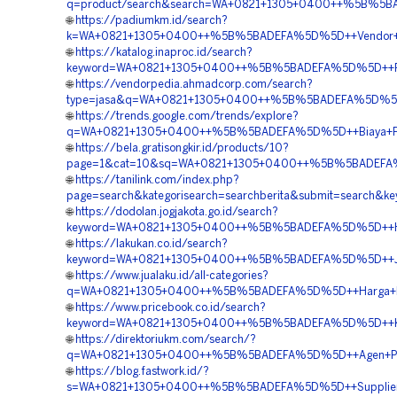
q=product/search&search=WA+0821+1305+0400++%5B%5BADE
🌐
https://padiumkm.id/search?
k=WA+0821+1305+0400++%5B%5BADEFA%5D%5D++Vendor+Gras
🌐
https://katalog.inaproc.id/search?
keyword=WA+0821+1305+0400++%5B%5BADEFA%5D%5D++Pesan
🌐
https://vendorpedia.ahmadcorp.com/search?
type=jasa&q=WA+0821+1305+0400++%5B%5BADEFA%5D%5D++P
🌐
https://trends.google.com/trends/explore?
q=WA+0821+1305+0400++%5B%5BADEFA%5D%5D++Biaya+Pengad
🌐
https://bela.gratisongkir.id/products/10?
page=1&cat=10&sq=WA+0821+1305+0400++%5B%5BADEFA%5D%
🌐
https://tanilink.com/index.php?
page=search&kategorisearch=searchberita&submit=search
🌐
https://dodolan.jogjakota.go.id/search?
keyword=WA+0821+1305+0400++%5B%5BADEFA%5D%5D++Harga
🌐
https://lakukan.co.id/search?
keyword=WA+0821+1305+0400++%5B%5BADEFA%5D%5D++Jasa+P
🌐
https://www.jualaku.id/all-categories?
q=WA+0821+1305+0400++%5B%5BADEFA%5D%5D++Harga+Pasang
🌐
https://www.pricebook.co.id/search?
keyword=WA+0821+1305+0400++%5B%5BADEFA%5D%5D++Kontra
🌐
https://direktoriukm.com/search/?
q=WA+0821+1305+0400++%5B%5BADEFA%5D%5D++Agen+Penjual
🌐
https://blog.fastwork.id/?
s=WA+0821+1305+0400++%5B%5BADEFA%5D%5D++Supplier+Mat