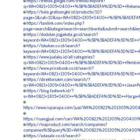
🌐
https://trends.google.com/trends/explore?
q=WA+0821+1305+0400++%5B%5BADEFA%5D%5D++Rekanan+Gr
🌐
https://bela.gratisongkir.id/products/10?
page=1&cat=10&sq=WA+0821+1305+0400++%5B%5BADEFA%5D%
🌐
https://tanilink.com/index.php?
page=search&kategorisearch=searchberita&submit=searc
🌐
https://dodolan.jogjakota.go.id/search?
keyword=WA+0821+1305+0400++%5B%5BADEFA%5D%5D++Vendo
🌐
https://lakukan.co.id/search?
keyword=WA+0821+1305+0400++%5B%5BADEFA%5D%5D++Pusa
🌐
https://www.jualaku.id/all-categories?
q=WA+0821+1305+0400++%5B%5BADEFA%5D%5D++Pemborong+
🌐
https://www.pricebook.co.id/search?
keyword=WA+0821+1305+0400++%5B%5BADEFA%5D%5D++Order
🌐
https://direktoriukm.com/search/?
q=WA+0821+1305+0400++%5B%5BADEFA%5D%5D++Jasa+Penga
🌐
https://blog.fastwork.id/?
s=WA+0821+1305+0400++%5B%5BADEFA%5D%5D++Harga+Pasan
🌐
https://www.ruparupa.com/jual/WA%200821%201305%20
🌐
https://ruangjual.com/cari/WA%200821%201305%20040
🌐
https://inaproduct.com/search/companies?
companies%5Bquery%5D=WA%200821%201305%200400%2
🌐
https://adasale.co.id/search?