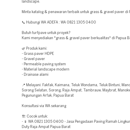
landscape.
Minta katalog & penawaran terbaik untuk grass & gravel paver di
📞 Hubungi WA ADEFA : WA 0821 1305 0400
Butuh turfpave untuk proyek?
Kami menyediakan *grass & gravel paver berkualitas* di Papua B
🌿 Produk kami:
- Grass paver HDPE
- Gravel paver
- Permeable paving system
- Material landscape modern
- Drainase alami
📍 Melayani: Fakfak, Kaimana, Teluk Wondama, Teluk Bintuni, Man
Sorong Selatan, Sorong, Raja Ampat, Tambrauw, Maybrat, Manokw
Pegunungan Arfak, Papua Barat
Konsultasi via WA sekarang
🏗️ Cocok untuk:
- 📱 WA 0821 1305 0400 - Jasa Pengadaan Paving Ramah Lingku
Duty Raja Ampat Papua Barat