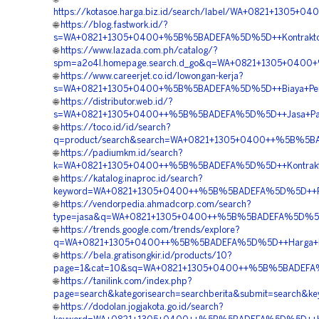
https://kotasoe.harga.biz.id/search/label/WA+0821+1305+
🌐
https://blog.fastwork.id/?
s=WA+0821+1305+0400+%5B%5BADEFA%5D%5D++Kontraktor+Pe
🌐
https://www.lazada.com.ph/catalog/?
spm=a2o4l.homepage.search.d_go&q=WA+0821+1305+0400+%
🌐
https://www.careerjet.co.id/lowongan-kerja?
s=WA+0821+1305+0400+%5B%5BADEFA%5D%5D++Biaya+Pengada
🌐
https://distributor.web.id/?
s=WA+0821+1305+0400++%5B%5BADEFA%5D%5D++Jasa+Paving
🌐
https://toco.id/id/search?
q=product/search&search=WA+0821+1305+0400++%5B%5BADE
🌐
https://padiumkm.id/search?
k=WA+0821+1305+0400++%5B%5BADEFA%5D%5D++Kontraktor+P
🌐
https://katalog.inaproc.id/search?
keyword=WA+0821+1305+0400++%5B%5BADEFA%5D%5D++Pusat+
🌐
https://vendorpedia.ahmadcorp.com/search?
type=jasa&q=WA+0821+1305+0400++%5B%5BADEFA%5D%5D++Ve
🌐
https://trends.google.com/trends/explore?
q=WA+0821+1305+0400++%5B%5BADEFA%5D%5D++Harga+Penga
🌐
https://bela.gratisongkir.id/products/10?
page=1&cat=10&sq=WA+0821+1305+0400++%5B%5BADEFA%5D%5
🌐
https://tanilink.com/index.php?
page=search&kategorisearch=searchberita&submit=search
🌐
https://dodolan.jogjakota.go.id/search?