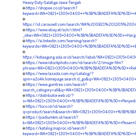
Heavy-Duty-Salatiga-Jawa-Tengah
🌐
https://shopee.co.id/search?
keyword=WA+0821+1305+0400++%5B%5BADEFA%5D%5D++Kontr
🌐
https://id.carousell.com/search/WA%200821%201305
🌐
https://www.ebay.at/sch/i.html?
_nkw=WA+0821+1305+0400+%5B%5BADEFA%5D%5D++Harga+P
🌐
https://si.linkedin.com/learning/search?
keywords=WA+0821+1305+0400+%5B%5BADEFA%5D%5D++Bia
🌐
https://kotaagung.ada.or.id/search/label/WA+0821+1305
🌐
https://www.istockphoto.com/id/search/2/image-film?
phrase=WA+0821+1305+0400+%5B%5BADEFA%5D%5D++Rekana
🌐
https://www.lazada.com.my/catalog/?
spm=a2o4k.homepage.search.d_go&q=WA+0821+1305+0400
🌐
https://www.gumtree.com/search?
search_category=all&q=WA+0821+1305+0400+%5B%5BADEF
🌐
https://distributor.web.id/?
s=WA+0821+1305+0400++%5B%5BADEFA%5D%5D++Penyedia+
🌐
https://toco.id/id/search?
q=product/search&search=WA+0821+1305+0400++%5B%5BAD
🌐
https://padiumkm.id/search?
k=WA+0821+1305+0400++%5B%5BADEFA%5D%5D++Pesan+Ge
🌐
https://katalog.inaproc.id/search?
keyword=WA+0821+1305+0400++%5B%5BADEFA%5D%5D++Pusat