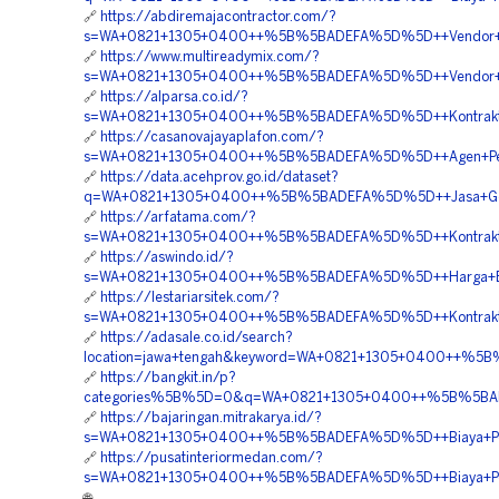
🔗
https://abdiremajacontractor.com/?
s=WA+0821+1305+0400++%5B%5BADEFA%5D%5D++Vendor+EPS
🔗
https://www.multireadymix.com/?
s=WA+0821+1305+0400++%5B%5BADEFA%5D%5D++Vendor+Pen
🔗
https://alparsa.co.id/?
s=WA+0821+1305+0400++%5B%5BADEFA%5D%5D++Kontraktor
🔗
https://casanovajayaplafon.com/?
s=WA+0821+1305+0400++%5B%5BADEFA%5D%5D++Agen+Penj
🔗
https://data.acehprov.go.id/dataset?
q=WA+0821+1305+0400++%5B%5BADEFA%5D%5D++Jasa+Geof
🔗
https://arfatama.com/?
s=WA+0821+1305+0400++%5B%5BADEFA%5D%5D++Kontrakto
🔗
https://aswindo.id/?
s=WA+0821+1305+0400++%5B%5BADEFA%5D%5D++Harga+EPS
🔗
https://lestariarsitek.com/?
s=WA+0821+1305+0400++%5B%5BADEFA%5D%5D++Kontraktor
🔗
https://adasale.co.id/search?
location=jawa+tengah&keyword=WA+0821+1305+0400++%5
🔗
https://bangkit.in/p?
categories%5B%5D=0&q=WA+0821+1305+0400++%5B%5BADE
🔗
https://bajaringan.mitrakarya.id/?
s=WA+0821+1305+0400++%5B%5BADEFA%5D%5D++Biaya+Pem
🔗
https://pusatinteriormedan.com/?
s=WA+0821+1305+0400++%5B%5BADEFA%5D%5D++Biaya+Pen
🌐