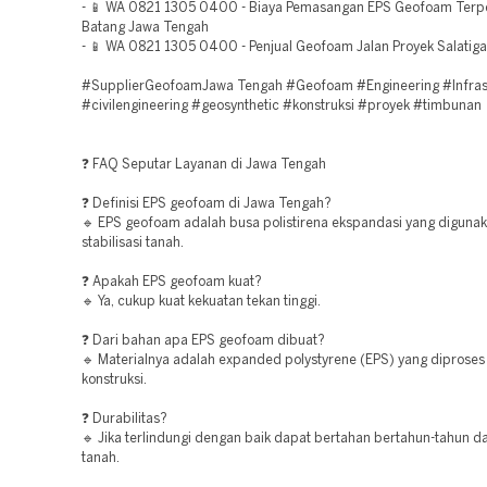
- 📱 WA 0821 1305 0400 - Biaya Pemasangan EPS Geofoam Terp
Batang Jawa Tengah
- 📱 WA 0821 1305 0400 - Penjual Geofoam Jalan Proyek Salatig
#SupplierGeofoamJawa Tengah #Geofoam #Engineering #Infras
#civilengineering #geosynthetic #konstruksi #proyek #timbunan
❓ FAQ Seputar Layanan di Jawa Tengah
❓ Definisi EPS geofoam di Jawa Tengah?
🔹 EPS geofoam adalah busa polistirena ekspandasi yang digunak
stabilisasi tanah.
❓ Apakah EPS geofoam kuat?
🔹 Ya, cukup kuat kekuatan tekan tinggi.
❓ Dari bahan apa EPS geofoam dibuat?
🔹 Materialnya adalah expanded polystyrene (EPS) yang diproses
konstruksi.
❓ Durabilitas?
🔹 Jika terlindungi dengan baik dapat bertahan bertahun-tahun d
tanah.