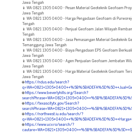
Jawa Tengah
📱 WA 0821 1305 0400 - Pesan Material Geoteknik Geofoam Proy
Jawa Tengah
📱 WA 0821 1305 0400 - Harga Pengadaan Geofoam di Purworej
Tengah
📱 WA 0821 1305 0400 - Penjual Geofoam Jalan Wilayah Remba
Tengah
📱 WA 0821 1305 0400 - Jasa Pemasangan Material Geoteknik 
Temanggung Jawa Tengah
📱 WA 0821 1305 0400 - Biaya Pengadaan EPS Geofoam Berkuali
Jawa Tengah
📱 WA 0821 1305 0400 - Agen Penjualan Geofoam Jembatan Wil
Jawa Tengah
📱 WA 0821 1305 0400 - Harga Material Geoteknik Geofoam Ter
Jawa Tengah
🌐
https://ndus.edu/search?
q=WA+0821+1305+0400++%5B%5BADEFA%5D%5D++Jual+Geof
🌐
https://www.beverlyhills.org/Search?
searchPhrase=WA+0821+1305+0400++%5B%5BADEFA%5D%5D+
🌐
https://texascitytx.gov/Search?
searchPhrase=WA+0821+1305+0400++%5B%5BADEFA%5D%5D
🌐
https://northwest.iu.edu/search/?
q=WA+0821+1305+0400++%5B%5BADEFA%5D%5D++Harga+Pas
🌐
https://www.ucv.ro/search/?
cautare=WA+0821+1305+0400++%5B%5BADEFA%5D%5D++Sup