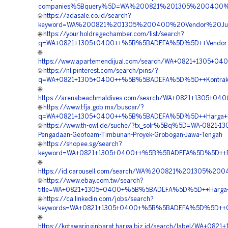
companies%5Bquery%5D=WA%200821%201305%200400%20
🌐
https://adasale.co.id/search?
keyword=WA%200821%201305%200400%20Vendor%20Ju
🌐
https://your.holdregechamber.com/list/search?
q=WA+0821+1305+0400++%5B%5BADEFA%5D%5D++Vendor+Jua
🌐
https://www.apartemendijual.com/search/WA+0821+1305+0
🌐
https://nl.pinterest.com/search/pins/?
q=WA+0821+1305+0400++%5B%5BADEFA%5D%5D++Kontraktor
🌐
https://arenabeachmaldives.com/search/WA+0821+1305+0
🌐
https://www.tfja.gob.mx/buscar/?
q=WA+0821+1305+0400++%5B%5BADEFA%5D%5D++Harga+Pem
🌐
https://www.th-owl.de/suche/?tx_solr%5Bq%5D=WA-0821-1
Pengadaan-Geofoam-Timbunan-Proyek-Grobogan-Jawa-Tengah
🌐
https://shopee.sg/search?
keyword=WA+0821+1305+0400++%5B%5BADEFA%5D%5D++Pusa
🌐
https://id.carousell.com/search/WA%200821%201305
🌐
https://www.ebay.com.tw/search?
title=WA+0821+1305+0400+%5B%5BADEFA%5D%5D++Harga+
🌐
https://ca.linkedin.com/jobs/search?
keywords=WA+0821+1305+0400+%5B%5BADEFA%5D%5D++Ord
🌐
https://kotawaringinbarat.harga.biz.id/search/label/W