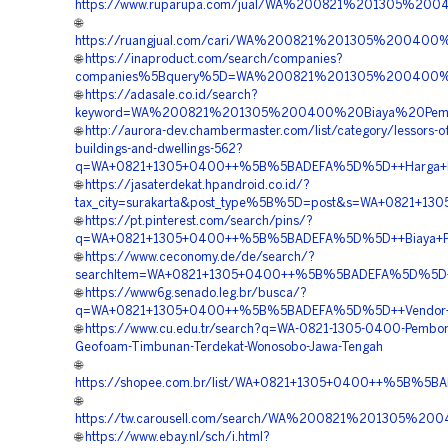
https://www.ruparupa.com/jual/WA%200821%201305%2
🌐
https://ruangjual.com/cari/WA%200821%201305%2004
🌐
https://inaproduct.com/search/companies?
companies%5Bquery%5D=WA%200821%201305%200400%
🌐
https://adasale.co.id/search?
keyword=WA%200821%201305%200400%20Biaya%20Pem
🌐
http://aurora-dev.chambermaster.com/list/category/lessors-of-
buildings-and-dwellings-562?
q=WA+0821+1305+0400++%5B%5BADEFA%5D%5D++Harga+Pa
🌐
https://jasaterdekat.hpandroid.co.id/?
tax_city=surakarta&post_type%5B%5D=post&s=WA+0821+
🌐
https://pt.pinterest.com/search/pins/?
q=WA+0821+1305+0400++%5B%5BADEFA%5D%5D++Biaya+Pen
🌐
https://www.ceconomy.de/de/search/?
searchItem=WA+0821+1305+0400++%5B%5BADEFA%5D%5D++Kon
🌐
https://www6g.senado.leg.br/busca/?
q=WA+0821+1305+0400++%5B%5BADEFA%5D%5D++Vendor+Ju
🌐
https://www.cu.edu.tr/search?q=WA-0821-1305-0400-Pembor
Geofoam-Timbunan-Terdekat-Wonosobo-Jawa-Tengah
🌐
https://shopee.com.br/list/WA+0821+1305+0400++%5B%5B
🌐
https://tw.carousell.com/search/WA%200821%201305
🌐
https://www.ebay.nl/sch/i.html?