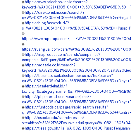
🌐
https://www.pricebook.co.id/search?
keyword=WA+0821+1305+0400++%5B%5BADEFA%5D%5D++Temp
🌐
https://direktoriukm.com/search/?
q=WA+0821+1305+0400++%5B%5BADEFA%5D%5D++Pengadaan+
🌐
https://blog.fastwork.id/?
s=WA+0821+1305+0400++%5B%5BADEFA%5D%5D++Pusat+Penga
🌐
https://www.ruparupa.com/jual/WA%200821%201305%2
🌐
https://ruangjual.com/cari/WA%200821%201305%20040
🌐
https://inaproduct.com/search/companies?
companies%5Bquery%5D=WA%200821%201305%200400%2
🌐
https://adasale.co.id/search?
keyword=WA%200821%201305%200400%20Pusat%20Geofo
🌐
https://business.waikatochamber.co.nz/list/search?
q=WA+0821+1305+0400++%5B%5BADEFA%5D%5D++Biaya+Pasa
🌐
https://jasaterdekat.id/?
tax_city=&category_name=&s=WA+0821+1305+0400++%5B%5
🌐
https://pt.pinterest.com/search/pins/?
q=WA+0821+1305+0400++%5B%5BADEFA%5D%5D++Biaya+Pasa
🌐
https://funfoods.ca/pages/rapid-search-results?
q=WA+0821+1305+0400++%5B%5BADEFA%5D%5D++Kontraktor+
🌐
https://osuokc.edu/search-results?
site=https%3A%2F%2Fosuokc.edu&query=WA+0821+1305+040
🌐
https://tieza.gov.ph/?s=WA-0821-1305-0400-Pusat-Penjualan