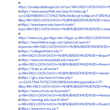
🌐
https://pusatpodukbagus.biz.id/cari/WA+0821+1305+040
🌐
https://www.sunysuffolk.edu/search/index.jsp?
cx=018295863947272962766%3An8erqd-hxfk&cof=FORID%3
8&q=WA+0821+1305+0400++%5B%5BADEFA%5D%5D++Vendor+J
🌐
https://www.keene.edu/search/node?
keys=WA+0821+1305+0400++%5B%5BADEFA%5D%5D++Jasa+Pe
🌐
https://www.acnj.gov/#gsc.tab=0&gsc.q=WA+0821+1305+0
🌐
https://www.hhkborough.com/advanced-search?
keywords=WA+0821+1305+0400++%5B%5BADEFA%5D%5D++Penyed
🌐
https://collegeofidaho.edu/?
s=WA+0821+1305+0400++%5B%5BADEFA%5D%5D++Biaya+Pas
🌐
https://www.moreheadstate.edu/search?
q=WA+0821+1305+0400++%5B%5BADEFA%5D%5D++Pesan+Geo
🌐
https://boku.ac.at/suche?
q=WA+0821+1305+0400++%5B%5BADEFA%5D%5D++Vendor+EP
🌐
https://gtcc.edu/search/index.php?
cx=012475947675072991583%3Adn6bbqqqixa&ie=UTF-
8&q=WA+0821+1305+0400++%5B%5BADEFA%5D%5D++Pengadaan
🌐
https://www.uchceu.es/buscador?
q=WA+0821+1305+0400++%5B%5BADEFA%5D%5D++Pemboron
🌐
https://www.kgi.edu/search.html?
s=WA+0821+1305+0400++%5B%5BADEFA%5D%5D++Pusat+Geof
🌐
https://www.mrm.org.za/?