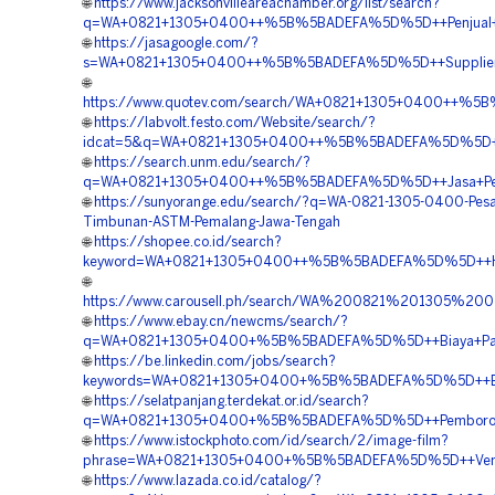
🌐
https://www.jacksonvilleareachamber.org/list/search?
q=WA+0821+1305+0400++%5B%5BADEFA%5D%5D++Penjual+G
🌐
https://jasagoogle.com/?
s=WA+0821+1305+0400++%5B%5BADEFA%5D%5D++Supplier+Geo
🌐
https://www.quotev.com/search/WA+0821+1305+0400++%5
🌐
https://labvolt.festo.com/Website/search/?
idcat=5&q=WA+0821+1305+0400++%5B%5BADEFA%5D%5D++Ag
🌐
https://search.unm.edu/search/?
q=WA+0821+1305+0400++%5B%5BADEFA%5D%5D++Jasa+Pem
🌐
https://sunyorange.edu/search/?q=WA-0821-1305-0400-Pes
Timbunan-ASTM-Pemalang-Jawa-Tengah
🌐
https://shopee.co.id/search?
keyword=WA+0821+1305+0400++%5B%5BADEFA%5D%5D++Harga+
🌐
https://www.carousell.ph/search/WA%200821%201305%
🌐
https://www.ebay.cn/newcms/search/?
q=WA+0821+1305+0400+%5B%5BADEFA%5D%5D++Biaya+Pasang+
🌐
https://be.linkedin.com/jobs/search?
keywords=WA+0821+1305+0400+%5B%5BADEFA%5D%5D++Biaya
🌐
https://selatpanjang.terdekat.or.id/search?
q=WA+0821+1305+0400+%5B%5BADEFA%5D%5D++Pemborong+Ge
🌐
https://www.istockphoto.com/id/search/2/image-film?
phrase=WA+0821+1305+0400+%5B%5BADEFA%5D%5D++Vendor+J
🌐
https://www.lazada.co.id/catalog/?