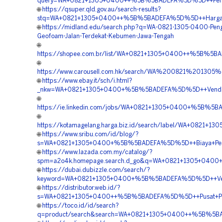
query=WA+0821+1305+0400++%5B%5BADEFA%5D%5D++Pembo
🌐
https://qsuper.qld.gov.au/search-results?
stq=WA+0821+1305+0400++%5B%5BADEFA%5D%5D++Harga+
🌐
https://midland.edu/search.php?q=WA-0821-1305-0400-Pen
Geofoam-Jalan-Terdekat-Kebumen-Jawa-Tengah
🌐
https://shopee.com.br/list/WA+0821+1305+0400++%5B%5B
🌐
https://www.carousell.com.hk/search/WA%200821%20
🌐
https://www.ebay.it/sch/i.html?
_nkw=WA+0821+1305+0400+%5B%5BADEFA%5D%5D++Vendor+
🌐
https://ie.linkedin.com/jobs/WA+0821+1305+0400+%5B%5
🌐
https://kotamagelang.harga.biz.id/search/label/WA+0821
🌐
https://www.sribu.com/id/blog/?
s=WA+0821+1305+0400+%5B%5BADEFA%5D%5D++Biaya+Peng
🌐
https://www.lazada.com.my/catalog/?
spm=a2o4k.homepage.search.d_go&q=WA+0821+1305+0400
🌐
https://dubai.dubizzle.com/search/?
keyword=WA+0821+1305+0400+%5B%5BADEFA%5D%5D++Vend
🌐
https://distributor.web.id/?
s=WA+0821+1305+0400++%5B%5BADEFA%5D%5D++Pusat+Pen
🌐
https://toco.id/id/search?
q=product/search&search=WA+0821+1305+0400++%5B%5BADE