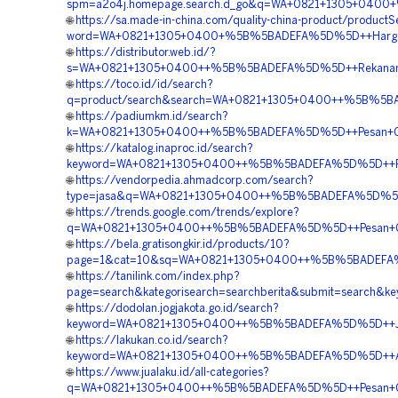
spm=a2o4j.homepage.search.d_go&q=WA+0821+1305+0400
🌐
https://sa.made-in-china.com/quality-china-product/product
word=WA+0821+1305+0400+%5B%5BADEFA%5D%5D++Harga+Pe
🌐
https://distributor.web.id/?
s=WA+0821+1305+0400++%5B%5BADEFA%5D%5D++Rekanan+G
🌐
https://toco.id/id/search?
q=product/search&search=WA+0821+1305+0400++%5B%5BA
🌐
https://padiumkm.id/search?
k=WA+0821+1305+0400++%5B%5BADEFA%5D%5D++Pesan+Geofo
🌐
https://katalog.inaproc.id/search?
keyword=WA+0821+1305+0400++%5B%5BADEFA%5D%5D++Pembor
🌐
https://vendorpedia.ahmadcorp.com/search?
type=jasa&q=WA+0821+1305+0400++%5B%5BADEFA%5D%5D++B
🌐
https://trends.google.com/trends/explore?
q=WA+0821+1305+0400++%5B%5BADEFA%5D%5D++Pesan+Geof
🌐
https://bela.gratisongkir.id/products/10?
page=1&cat=10&sq=WA+0821+1305+0400++%5B%5BADEFA%5D
🌐
https://tanilink.com/index.php?
page=search&kategorisearch=searchberita&submit=searc
🌐
https://dodolan.jogjakota.go.id/search?
keyword=WA+0821+1305+0400++%5B%5BADEFA%5D%5D++Jual
🌐
https://lakukan.co.id/search?
keyword=WA+0821+1305+0400++%5B%5BADEFA%5D%5D++Agen+P
🌐
https://www.jualaku.id/all-categories?
q=WA+0821+1305+0400++%5B%5BADEFA%5D%5D++Pesan+Geo