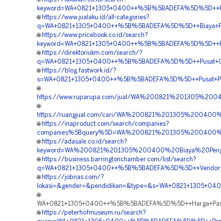
keyword=WA+0821+1305+0400++%5B%5BADEFA%5D%5D++Pem
🌐
https://www.jualaku.id/all-categories?
q=WA+0821+1305+0400++%5B%5BADEFA%5D%5D++Biaya+Pasa
🌐
https://www.pricebook.co.id/search?
keyword=WA+0821+1305+0400++%5B%5BADEFA%5D%5D++Penj
🌐
https://direktoriukm.com/search/?
q=WA+0821+1305+0400++%5B%5BADEFA%5D%5D++Pusat+Ge
🌐
https://blog.fastwork.id/?
s=WA+0821+1305+0400++%5B%5BADEFA%5D%5D++Pusat+Pen
🌐
https://www.ruparupa.com/jual/WA%200821%201305%
🌐
https://ruangjual.com/cari/WA%200821%201305%200
🌐
https://inaproduct.com/search/companies?
companies%5Bquery%5D=WA%200821%201305%200400
🌐
https://adasale.co.id/search?
keyword=WA%200821%201305%200400%20Biaya%20Pen
🌐
https://business.barringtonchamber.com/list/search?
q=WA+0821+1305+0400++%5B%5BADEFA%5D%5D++Vendor+Jual
🌐
https://jobnas.com/?
lokasi=&gender=&pendidikan=&type=&s=WA+0821+1305+0
🌐
WA+0821+1305+0400++%5B%5BADEFA%5D%5D++Harga+Pasang
🌐
https://peterhofmuseum.ru/search?