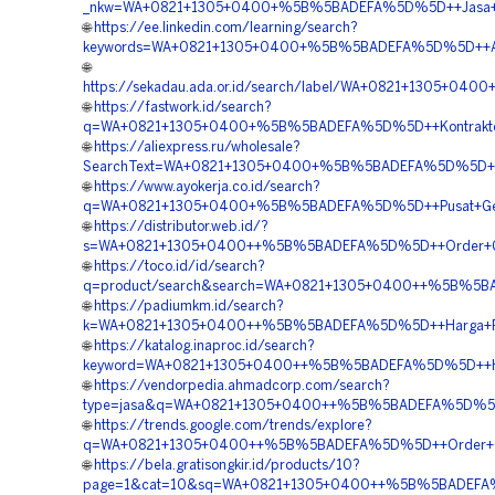
_nkw=WA+0821+1305+0400+%5B%5BADEFA%5D%5D++Jasa+Pas
🌐
https://ee.linkedin.com/learning/search?
keywords=WA+0821+1305+0400+%5B%5BADEFA%5D%5D++Agen
🌐
https://sekadau.ada.or.id/search/label/WA+0821+1305+0
🌐
https://fastwork.id/search?
q=WA+0821+1305+0400+%5B%5BADEFA%5D%5D++Kontraktor+
🌐
https://aliexpress.ru/wholesale?
SearchText=WA+0821+1305+0400+%5B%5BADEFA%5D%5D++Jual
🌐
https://www.ayokerja.co.id/search?
q=WA+0821+1305+0400+%5B%5BADEFA%5D%5D++Pusat+Geofo
🌐
https://distributor.web.id/?
s=WA+0821+1305+0400++%5B%5BADEFA%5D%5D++Order+Geo
🌐
https://toco.id/id/search?
q=product/search&search=WA+0821+1305+0400++%5B%5BA
🌐
https://padiumkm.id/search?
k=WA+0821+1305+0400++%5B%5BADEFA%5D%5D++Harga+Pen
🌐
https://katalog.inaproc.id/search?
keyword=WA+0821+1305+0400++%5B%5BADEFA%5D%5D++Har
🌐
https://vendorpedia.ahmadcorp.com/search?
type=jasa&q=WA+0821+1305+0400++%5B%5BADEFA%5D%5D++
🌐
https://trends.google.com/trends/explore?
q=WA+0821+1305+0400++%5B%5BADEFA%5D%5D++Order+Ge
🌐
https://bela.gratisongkir.id/products/10?
page=1&cat=10&sq=WA+0821+1305+0400++%5B%5BADEFA%5D