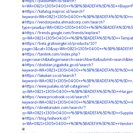
🌐
https://padiumkm.id/search?
k=WA+0821+1305+0400++%5B%5BADEFA%5D%5D++Biaya+Pem
🌐
https://katalog.inaproc.id/search?
keyword=WA+0821+1305+0400++%5B%5BADEFA%5D%5D++Age
🌐
https://vendorpedia.ahmadcorp.com/search?
type=jasa&q=WA+0821+1305+0400++%5B%5BADEFA%5D%5D+
🌐
https://trends.google.com/trends/explore?
q=WA+0821+1305+0400++%5B%5BADEFA%5D%5D++Tempat+Ju
🌐
https://bela.gratisongkir.id/products/10?
page=1&cat=10&sq=WA+0821+1305+0400++%5B%5BADEFA%5D
🌐
https://tanilink.com/index.php?
page=search&kategorisearch=searchberita&submit=searc
🌐
https://dodolan.jogjakota.go.id/search?
keyword=WA+0821+1305+0400++%5B%5BADEFA%5D%5D++Kon
🌐
https://lakukan.co.id/search?
keyword=WA+0821+1305+0400++%5B%5BADEFA%5D%5D++Jas
🌐
https://www.jualaku.id/all-categories?
q=WA+0821+1305+0400++%5B%5BADEFA%5D%5D++Harga+Mate
🌐
https://www.pricebook.co.id/search?
keyword=WA+0821+1305+0400++%5B%5BADEFA%5D%5D++Peny
🌐
https://direktoriukm.com/search/?
q=WA+0821+1305+0400++%5B%5BADEFA%5D%5D++Supplier+
🌐
https://blog.fastwork.id/?
s=WA+0821+1305+0400++%5B%5BADEFA%5D%5D++Vendor+Mat
🌐