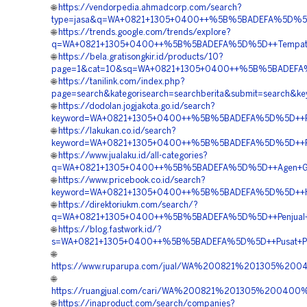
🌐
https://vendorpedia.ahmadcorp.com/search?
type=jasa&q=WA+0821+1305+0400++%5B%5BADEFA%5D%5D++
🌐
https://trends.google.com/trends/explore?
q=WA+0821+1305+0400++%5B%5BADEFA%5D%5D++Tempat+Ju
🌐
https://bela.gratisongkir.id/products/10?
page=1&cat=10&sq=WA+0821+1305+0400++%5B%5BADEFA%5
🌐
https://tanilink.com/index.php?
page=search&kategorisearch=searchberita&submit=sear
🌐
https://dodolan.jogjakota.go.id/search?
keyword=WA+0821+1305+0400++%5B%5BADEFA%5D%5D++Pusat+
🌐
https://lakukan.co.id/search?
keyword=WA+0821+1305+0400++%5B%5BADEFA%5D%5D++Pesan
🌐
https://www.jualaku.id/all-categories?
q=WA+0821+1305+0400++%5B%5BADEFA%5D%5D++Agen+Geofoa
🌐
https://www.pricebook.co.id/search?
keyword=WA+0821+1305+0400++%5B%5BADEFA%5D%5D++Har
🌐
https://direktoriukm.com/search/?
q=WA+0821+1305+0400++%5B%5BADEFA%5D%5D++Penjual+Geo
🌐
https://blog.fastwork.id/?
s=WA+0821+1305+0400++%5B%5BADEFA%5D%5D++Pusat+Penga
🌐
https://www.ruparupa.com/jual/WA%200821%201305%2
🌐
https://ruangjual.com/cari/WA%200821%201305%20040
🌐
https://inaproduct.com/search/companies?