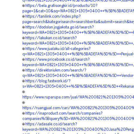
q=WA+0821+1305+0400++%5B%5BADEFA%5D%5D++Jual+Geof
🌐
https://bela.gratisongkir.id/products/10?
page=1&cat=10&sq=WA+0821+1305+0400++%5B%5BADEFA%5D%
🌐
https://tanilink.com/index.php?
page=search&kategorisearch=searchberita&submit=sear
🌐
https://dodolan.jogjakota.go.id/search?
keyword=WA+0821+1305+0400++%5B%5BADEFA%5D%5D++Pen
🌐
https://lakukan.co.id/search?
keyword=WA+0821+1305+0400++%5B%5BADEFA%5D%5D++Jasa+
🌐
https://www.jualaku.id/all-categories?
q=WA+0821+1305+0400++%5B%5BADEFA%5D%5D++Penjual+Geof
🌐
https://www.pricebook.co.id/search?
keyword=WA+0821+1305+0400++%5B%5BADEFA%5D%5D++Jas
🌐
https://direktoriukm.com/search/?
q=WA+0821+1305+0400++%5B%5BADEFA%5D%5D++Vendor+Ju
🌐
https://blog.fastwork.id/?
s=WA+0821+1305+0400++%5B%5BADEFA%5D%5D++Rekanan+Ma
🌐
https://www.ruparupa.com/jual/WA%200821%201305%2
🌐
https://ruangjual.com/cari/WA%200821%201305%2004
🌐
https://inaproduct.com/search/companies?
companies%5Bquery%5D=WA%200821%201305%200400%2
🌐
https://adasale.co.id/search?
keyword=WA%200821%201305%200400%20Jasa%20Pengad