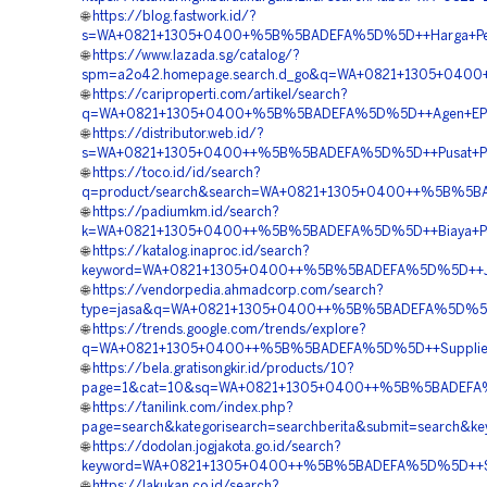
🌐
https://blog.fastwork.id/?
s=WA+0821+1305+0400+%5B%5BADEFA%5D%5D++Harga+Pemas
🌐
https://www.lazada.sg/catalog/?
spm=a2o42.homepage.search.d_go&q=WA+0821+1305+040
🌐
https://cariproperti.com/artikel/search?
q=WA+0821+1305+0400+%5B%5BADEFA%5D%5D++Agen+EPS
🌐
https://distributor.web.id/?
s=WA+0821+1305+0400++%5B%5BADEFA%5D%5D++Pusat+Penga
🌐
https://toco.id/id/search?
q=product/search&search=WA+0821+1305+0400++%5B%5BAD
🌐
https://padiumkm.id/search?
k=WA+0821+1305+0400++%5B%5BADEFA%5D%5D++Biaya+Pemas
🌐
https://katalog.inaproc.id/search?
keyword=WA+0821+1305+0400++%5B%5BADEFA%5D%5D++Jasa
🌐
https://vendorpedia.ahmadcorp.com/search?
type=jasa&q=WA+0821+1305+0400++%5B%5BADEFA%5D%5D++H
🌐
https://trends.google.com/trends/explore?
q=WA+0821+1305+0400++%5B%5BADEFA%5D%5D++Supplier
🌐
https://bela.gratisongkir.id/products/10?
page=1&cat=10&sq=WA+0821+1305+0400++%5B%5BADEFA%5
🌐
https://tanilink.com/index.php?
page=search&kategorisearch=searchberita&submit=search
🌐
https://dodolan.jogjakota.go.id/search?
keyword=WA+0821+1305+0400++%5B%5BADEFA%5D%5D++Sup
🌐
https://lakukan.co.id/search?