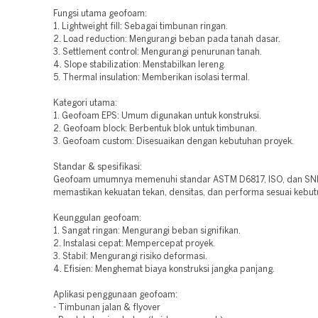
Fungsi utama geofoam:
1. Lightweight fill: Sebagai timbunan ringan.
2. Load reduction: Mengurangi beban pada tanah dasar.
3. Settlement control: Mengurangi penurunan tanah.
4. Slope stabilization: Menstabilkan lereng.
5. Thermal insulation: Memberikan isolasi termal.
Kategori utama:
1. Geofoam EPS: Umum digunakan untuk konstruksi.
2. Geofoam block: Berbentuk blok untuk timbunan.
3. Geofoam custom: Disesuaikan dengan kebutuhan proyek.
Standar & spesifikasi:
Geofoam umumnya memenuhi standar ASTM D6817, ISO, dan SNI
memastikan kekuatan tekan, densitas, dan performa sesuai kebut
Keunggulan geofoam:
1. Sangat ringan: Mengurangi beban signifikan.
2. Instalasi cepat: Mempercepat proyek.
3. Stabil: Mengurangi risiko deformasi.
4. Efisien: Menghemat biaya konstruksi jangka panjang.
Aplikasi penggunaan geofoam:
- Timbunan jalan & flyover