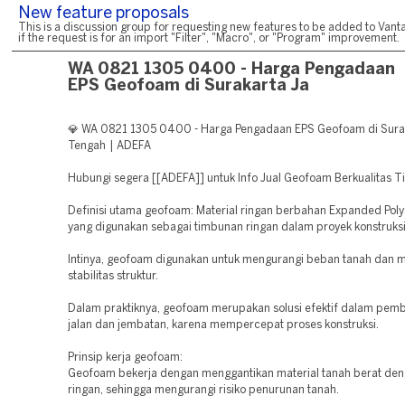
New feature proposals
This is a discussion group for requesting new features to be added to Vanta
if the request is for an import "Filter", "Macro", or "Program" improvement.
WA 0821 1305 0400 - Harga Pengadaan
EPS Geofoam di Surakarta Ja
💎 WA 0821 1305 0400 - Harga Pengadaan EPS Geofoam di Sura
Tengah | ADEFA
Hubungi segera [[ADEFA]] untuk Info Jual Geofoam Berkualitas T
Definisi utama geofoam: Material ringan berbahan Expanded Poly
yang digunakan sebagai timbunan ringan dalam proyek konstruksi
Intinya, geofoam digunakan untuk mengurangi beban tanah dan 
stabilitas struktur.
Dalam praktiknya, geofoam merupakan solusi efektif dalam pe
jalan dan jembatan, karena mempercepat proses konstruksi.
Prinsip kerja geofoam:
Geofoam bekerja dengan menggantikan material tanah berat den
ringan, sehingga mengurangi risiko penurunan tanah.