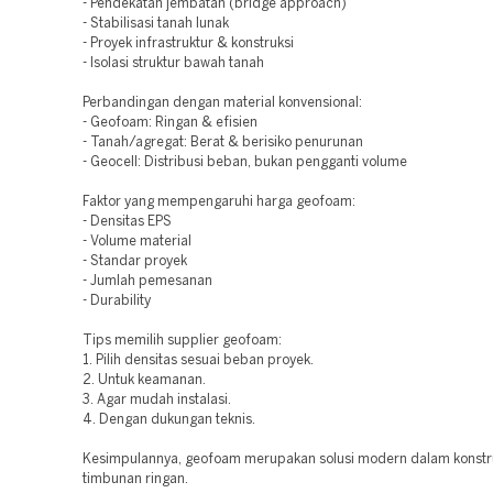
- Pendekatan jembatan (bridge approach)
- Stabilisasi tanah lunak
- Proyek infrastruktur & konstruksi
- Isolasi struktur bawah tanah
Perbandingan dengan material konvensional:
- Geofoam: Ringan & efisien
- Tanah/agregat: Berat & berisiko penurunan
- Geocell: Distribusi beban, bukan pengganti volume
Faktor yang mempengaruhi harga geofoam:
- Densitas EPS
- Volume material
- Standar proyek
- Jumlah pemesanan
- Durability
Tips memilih supplier geofoam:
1. Pilih densitas sesuai beban proyek.
2. Untuk keamanan.
3. Agar mudah instalasi.
4. Dengan dukungan teknis.
Kesimpulannya, geofoam merupakan solusi modern dalam konstr
timbunan ringan.