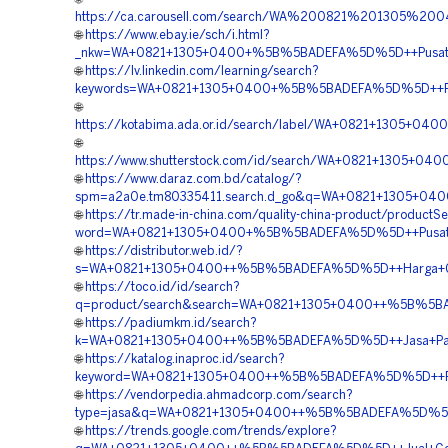
https://ca.carousell.com/search/WA%200821%201305%
🌐
https://www.ebay.ie/sch/i.html?
_nkw=WA+0821+1305+0400+%5B%5BADEFA%5D%5D++Pusat+Ge
🌐
https://lv.linkedin.com/learning/search?
keywords=WA+0821+1305+0400+%5B%5BADEFA%5D%5D++Pusat+
🌐
https://kotabima.ada.or.id/search/label/WA+0821+1305+0
🌐
https://www.shutterstock.com/id/search/WA+0821+1305+
🌐
https://www.daraz.com.bd/catalog/?
spm=a2a0e.tm80335411.search.d_go&q=WA+0821+1305+040
🌐
https://tr.made-in-china.com/quality-china-product/productS
word=WA+0821+1305+0400+%5B%5BADEFA%5D%5D++Pusat+Pe
🌐
https://distributor.web.id/?
s=WA+0821+1305+0400++%5B%5BADEFA%5D%5D++Harga+Ge
🌐
https://toco.id/id/search?
q=product/search&search=WA+0821+1305+0400++%5B%5BAD
🌐
https://padiumkm.id/search?
k=WA+0821+1305+0400++%5B%5BADEFA%5D%5D++Jasa+Pasa
🌐
https://katalog.inaproc.id/search?
keyword=WA+0821+1305+0400++%5B%5BADEFA%5D%5D++Penjua
🌐
https://vendorpedia.ahmadcorp.com/search?
type=jasa&q=WA+0821+1305+0400++%5B%5BADEFA%5D%5D++H
🌐
https://trends.google.com/trends/explore?