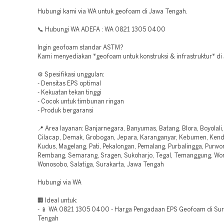
Hubungi kami via WA untuk geofoam di Jawa Tengah.
📞 Hubungi WA ADEFA : WA 0821 1305 0400
Ingin geofoam standar ASTM?
Kami menyediakan *geofoam untuk konstruksi & infrastruktur* di
⚙️ Spesifikasi unggulan:
- Densitas EPS optimal
- Kekuatan tekan tinggi
- Cocok untuk timbunan ringan
- Produk bergaransi
📍 Area layanan: Banjarnegara, Banyumas, Batang, Blora, Boyolali
Cilacap, Demak, Grobogan, Jepara, Karanganyar, Kebumen, Kenda
Kudus, Magelang, Pati, Pekalongan, Pemalang, Purbalingga, Purwor
Rembang, Semarang, Sragen, Sukoharjo, Tegal, Temanggung, Won
Wonosobo, Salatiga, Surakarta, Jawa Tengah
Hubungi via WA
🏢 Ideal untuk:
- 📱 WA 0821 1305 0400 - Harga Pengadaan EPS Geofoam di Sur
Tengah