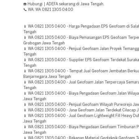
☎️ Hubungi | ADEFA sekarang di Jawa Tengah.
📞 WA: WA 0821 1305 0400
📱 WA 0821 1305 0400 - Harga Pengadaan EPS Geofoam di Sala
Tengah
📱 WA 0821 1305 0400 - Biaya Pemasangan EPS Geofoam Terpe
Grobogan Jawa Tengah
📱 WA 0821 1305 0400 - Penjual Geofoam Jalan Proyek Temang
Tengah
📱 WA 0821 1305 0400 - Supplier EPS Geofoam Terdekat Suraka
Tengah
📱 WA 0821 1305 0400 - Tempat Jual Geofoam Jembatan Berkua
Banjarnegara Jawa Tengah
📱 WA 0821 1305 0400 - Jual Geofoam Jalan Terpercaya Semar
Tengah
📱 WA 0821 1305 0400 - Biaya Pengadaan Geofoam Jalan Wilaya
Jawa Tengah
📱 WA 0821 1305 0400 - Penjual Geofoam Wilayah Purworejo Ja
📱 WA 0821 1305 0400 - Jasa Geofoam Jalan Terdekat Cilacap 
📱 WA 0821 1305 0400 - Jual Geofoam Lightweight Fill Heavy Dut
Jawa Tengah
📱 WA 0821 1305 0400 - Biaya Pengadaan Geofoam Timbunan Pr
Jawa Tengah
📱 WA 0821 1305 0400 - Rekanan Material Geoteknik Geofoam T