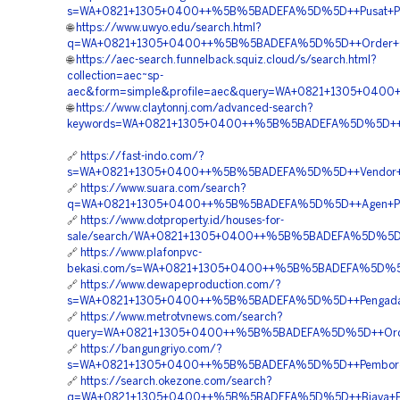
s=WA+0821+1305+0400++%5B%5BADEFA%5D%5D++Pusat+Peng
🌐
https://www.uwyo.edu/search.html?
q=WA+0821+1305+0400++%5B%5BADEFA%5D%5D++Order+Geo
🌐
https://aec-search.funnelback.squiz.cloud/s/search.html?
collection=aec~sp-
aec&form=simple&profile=aec&query=WA+0821+1305+040
🌐
https://www.claytonnj.com/advanced-search?
keywords=WA+0821+1305+0400++%5B%5BADEFA%5D%5D++Re
🔗
https://fast-indo.com/?
s=WA+0821+1305+0400++%5B%5BADEFA%5D%5D++Vendor+Geof
🔗
https://www.suara.com/search?
q=WA+0821+1305+0400++%5B%5BADEFA%5D%5D++Agen+Penjua
🔗
https://www.dotproperty.id/houses-for-
sale/search/WA+0821+1305+0400++%5B%5BADEFA%5D%5D++J
🔗
https://www.plafonpvc-
bekasi.com/s=WA+0821+1305+0400++%5B%5BADEFA%5D%5D++
🔗
https://www.dewapeproduction.com/?
s=WA+0821+1305+0400++%5B%5BADEFA%5D%5D++Pengadaan+
🔗
https://www.metrotvnews.com/search?
query=WA+0821+1305+0400++%5B%5BADEFA%5D%5D++Orde
🔗
https://bangungriyo.com/?
s=WA+0821+1305+0400++%5B%5BADEFA%5D%5D++Pemborong+
🔗
https://search.okezone.com/search?
q=WA+0821+1305+0400++%5B%5BADEFA%5D%5D++Biaya+Pema