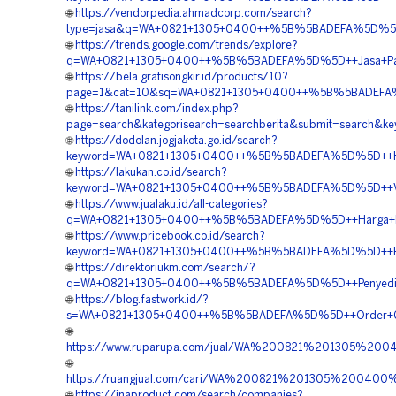
🌐
https://vendorpedia.ahmadcorp.com/search?
type=jasa&q=WA+0821+1305+0400++%5B%5BADEFA%5D%5D+
🌐
https://trends.google.com/trends/explore?
q=WA+0821+1305+0400++%5B%5BADEFA%5D%5D++Jasa+Pasa
🌐
https://bela.gratisongkir.id/products/10?
page=1&cat=10&sq=WA+0821+1305+0400++%5B%5BADEFA%5
🌐
https://tanilink.com/index.php?
page=search&kategorisearch=searchberita&submit=sear
🌐
https://dodolan.jogjakota.go.id/search?
keyword=WA+0821+1305+0400++%5B%5BADEFA%5D%5D++Ha
🌐
https://lakukan.co.id/search?
keyword=WA+0821+1305+0400++%5B%5BADEFA%5D%5D++Ven
🌐
https://www.jualaku.id/all-categories?
q=WA+0821+1305+0400++%5B%5BADEFA%5D%5D++Harga+Pa
🌐
https://www.pricebook.co.id/search?
keyword=WA+0821+1305+0400++%5B%5BADEFA%5D%5D++Pusat
🌐
https://direktoriukm.com/search/?
q=WA+0821+1305+0400++%5B%5BADEFA%5D%5D++Penyedia+
🌐
https://blog.fastwork.id/?
s=WA+0821+1305+0400++%5B%5BADEFA%5D%5D++Order+Geo
🌐
https://www.ruparupa.com/jual/WA%200821%201305%2
🌐
https://ruangjual.com/cari/WA%200821%201305%2004
🌐
https://inaproduct.com/search/companies?