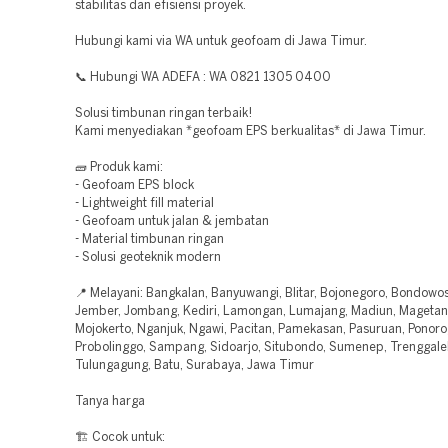
stabilitas dan efisiensi proyek.
Hubungi kami via WA untuk geofoam di Jawa Timur.
📞 Hubungi WA ADEFA : WA 0821 1305 0400
Solusi timbunan ringan terbaik!
Kami menyediakan *geofoam EPS berkualitas* di Jawa Timur.
🧱 Produk kami:
- Geofoam EPS block
- Lightweight fill material
- Geofoam untuk jalan & jembatan
- Material timbunan ringan
- Solusi geoteknik modern
📍 Melayani: Bangkalan, Banyuwangi, Blitar, Bojonegoro, Bondowos
Jember, Jombang, Kediri, Lamongan, Lumajang, Madiun, Magetan
Mojokerto, Nganjuk, Ngawi, Pacitan, Pamekasan, Pasuruan, Ponoro
Probolinggo, Sampang, Sidoarjo, Situbondo, Sumenep, Trenggale
Tulungagung, Batu, Surabaya, Jawa Timur
Tanya harga
🏗️ Cocok untuk: