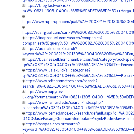
q=WA+0821+1305+0400++%5B%5BADEFA%5D%5D++Biaya+Pema
🌐
https://blog.fastwork.id/?
s=WA+0821+1305+0400++%5B%5BADEFA%5D%5D++Harga+Pem
🌐
https://www.ruparupa.com/jual/WA%200821%201305%20
🌐
https://ruangjual.com/cari/WA%200821%201305%200400
🌐
https://inaproduct.com/search/companies?
companies%5Bquery%5D=WA%200821%201305%200400%2
🌐
https://adasale.co.id/search?
keyword=WA%200821%201305%200400%20Biaya%20Penga
🌐
https://business.elkhornchamber.com/list/category/pool-spa
q=WA+0821+1305+0400++%5B%5BADEFA%5D%5D++Penyedia+G
🌐
https://www.jualaku.id/all-categories?
q=WA+0821+1305+0400++%5B%5BADEFA%5D%5D++Kontraktor+
🌐
https://www.rottentomatoes.com/search?
search=WA+0821+1305+0400++%5B%5BADEFA%5D%5D++Tempat
🌐
https://www.papyrus-
uk.org/forums/search/WA+0821+1305+0400++%5B%5BADEFA
🌐
https://www.harford.edu/search/index.php?
ousearchq=WA+0821+1305+0400++%5B%5BADEFA%5D%5D++Peny
🌐
https://www.losmedanos.edu/search/default.aspx?q=WA-0821
0400-Jasa-Pasang-Geofoam-Jembatan-Proyek-Kediri-Jawa-Timu
🌐
https://shopee.com.br/search?
keyword=WA+0821+1305+0400++%5B%5BADEFA%5D%5D++Harg