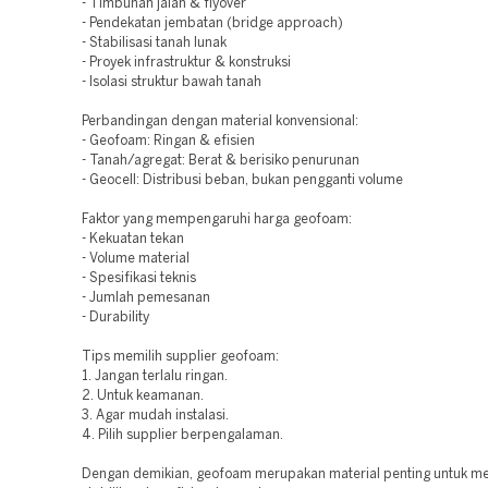
- Timbunan jalan & flyover
- Pendekatan jembatan (bridge approach)
- Stabilisasi tanah lunak
- Proyek infrastruktur & konstruksi
- Isolasi struktur bawah tanah
Perbandingan dengan material konvensional:
- Geofoam: Ringan & efisien
- Tanah/agregat: Berat & berisiko penurunan
- Geocell: Distribusi beban, bukan pengganti volume
Faktor yang mempengaruhi harga geofoam:
- Kekuatan tekan
- Volume material
- Spesifikasi teknis
- Jumlah pemesanan
- Durability
Tips memilih supplier geofoam:
1. Jangan terlalu ringan.
2. Untuk keamanan.
3. Agar mudah instalasi.
4. Pilih supplier berpengalaman.
Dengan demikian, geofoam merupakan material penting untuk m