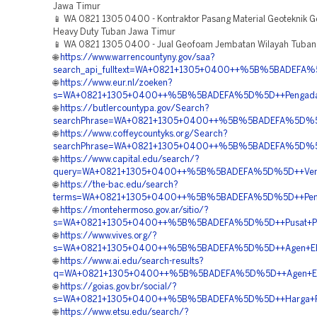
Jawa Timur
📱 WA 0821 1305 0400 - Kontraktor Pasang Material Geoteknik 
Heavy Duty Tuban Jawa Timur
📱 WA 0821 1305 0400 - Jual Geofoam Jembatan Wilayah Tuban
🌐
https://www.warrencountyny.gov/saa?
search_api_fulltext=WA+0821+1305+0400++%5B%5BADEFA%5
🌐
https://www.eur.nl/zoeken?
s=WA+0821+1305+0400++%5B%5BADEFA%5D%5D++Pengadaan+
🌐
https://butlercountypa.gov/Search?
searchPhrase=WA+0821+1305+0400++%5B%5BADEFA%5D%5D
🌐
https://www.coffeycountyks.org/Search?
searchPhrase=WA+0821+1305+0400++%5B%5BADEFA%5D%5D+
🌐
https://www.capital.edu/search/?
query=WA+0821+1305+0400++%5B%5BADEFA%5D%5D++Vendo
🌐
https://the-bac.edu/search?
terms=WA+0821+1305+0400++%5B%5BADEFA%5D%5D++Pembo
🌐
https://montehermoso.gov.ar/sitio/?
s=WA+0821+1305+0400++%5B%5BADEFA%5D%5D++Pusat+Penjua
🌐
https://www.vives.org/?
s=WA+0821+1305+0400++%5B%5BADEFA%5D%5D++Agen+EPS
🌐
https://www.ai.edu/search-results?
q=WA+0821+1305+0400++%5B%5BADEFA%5D%5D++Agen+EPS
🌐
https://goias.gov.br/social/?
s=WA+0821+1305+0400++%5B%5BADEFA%5D%5D++Harga+Pasa
🌐
https://www.etsu.edu/search/?