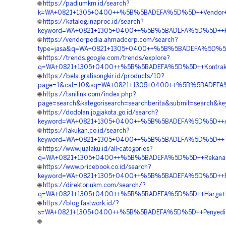
🌐
https://padiumkm.id/search?
k=WA+0821+1305+0400++%5B%5BADEFA%5D%5D++Vendor+Peng
🌐
https://katalog.inaproc.id/search?
keyword=WA+0821+1305+0400++%5B%5BADEFA%5D%5D++Pusa
🌐
https://vendorpedia.ahmadcorp.com/search?
type=jasa&q=WA+0821+1305+0400++%5B%5BADEFA%5D%5D++P
🌐
https://trends.google.com/trends/explore?
q=WA+0821+1305+0400++%5B%5BADEFA%5D%5D++Kontraktor
🌐
https://bela.gratisongkir.id/products/10?
page=1&cat=10&sq=WA+0821+1305+0400++%5B%5BADEFA%5
🌐
https://tanilink.com/index.php?
page=search&kategorisearch=searchberita&submit=search
🌐
https://dodolan.jogjakota.go.id/search?
keyword=WA+0821+1305+0400++%5B%5BADEFA%5D%5D++Agen
🌐
https://lakukan.co.id/search?
keyword=WA+0821+1305+0400++%5B%5BADEFA%5D%5D++Tempat
🌐
https://www.jualaku.id/all-categories?
q=WA+0821+1305+0400++%5B%5BADEFA%5D%5D++Rekanan+G
🌐
https://www.pricebook.co.id/search?
keyword=WA+0821+1305+0400++%5B%5BADEFA%5D%5D++Pusat
🌐
https://direktoriukm.com/search/?
q=WA+0821+1305+0400++%5B%5BADEFA%5D%5D++Harga+Peng
🌐
https://blog.fastwork.id/?
s=WA+0821+1305+0400++%5B%5BADEFA%5D%5D++Penyedia+
🌐