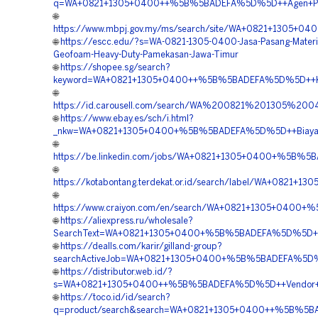
q=WA+0821+1305+0400++%5B%5BADEFA%5D%5D++Agen+Penjua
🌐
https://www.mbpj.gov.my/ms/search/site/WA+0821+1305
🌐
https://escc.edu/?s=WA-0821-1305-0400-Jasa-Pasang-Materia
Geofoam-Heavy-Duty-Pamekasan-Jawa-Timur
🌐
https://shopee.sg/search?
keyword=WA+0821+1305+0400++%5B%5BADEFA%5D%5D++Kont
🌐
https://id.carousell.com/search/WA%200821%201305%2
🌐
https://www.ebay.es/sch/i.html?
_nkw=WA+0821+1305+0400+%5B%5BADEFA%5D%5D++Biaya+P
🌐
https://be.linkedin.com/jobs/WA+0821+1305+0400+%5B%5B
🌐
https://kotabontang.terdekat.or.id/search/label/WA+082
🌐
https://www.craiyon.com/en/search/WA+0821+1305+0400+
🌐
https://aliexpress.ru/wholesale?
SearchText=WA+0821+1305+0400+%5B%5BADEFA%5D%5D++R
🌐
https://dealls.com/karir/gilland-group?
searchActiveJob=WA+0821+1305+0400+%5B%5BADEFA%5D%5D+
🌐
https://distributor.web.id/?
s=WA+0821+1305+0400++%5B%5BADEFA%5D%5D++Vendor+Pe
🌐
https://toco.id/id/search?
q=product/search&search=WA+0821+1305+0400++%5B%5BAD