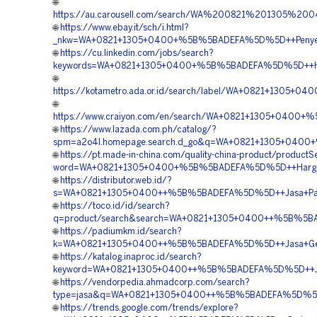
🌐
https://au.carousell.com/search/WA%200821%201305%
🌐
https://www.ebay.it/sch/i.html?
_nkw=WA+0821+1305+0400+%5B%5BADEFA%5D%5D++Penyedia
🌐
https://cu.linkedin.com/jobs/search?
keywords=WA+0821+1305+0400+%5B%5BADEFA%5D%5D++Har
🌐
https://kotametro.ada.or.id/search/label/WA+0821+1305+
🌐
https://www.craiyon.com/en/search/WA+0821+1305+0400+
🌐
https://www.lazada.com.ph/catalog/?
spm=a2o4l.homepage.search.d_go&q=WA+0821+1305+0400
🌐
https://pt.made-in-china.com/quality-china-product/productS
word=WA+0821+1305+0400+%5B%5BADEFA%5D%5D++Harga+Pen
🌐
https://distributor.web.id/?
s=WA+0821+1305+0400++%5B%5BADEFA%5D%5D++Jasa+Pasan
🌐
https://toco.id/id/search?
q=product/search&search=WA+0821+1305+0400++%5B%5BADE
🌐
https://padiumkm.id/search?
k=WA+0821+1305+0400++%5B%5BADEFA%5D%5D++Jasa+Geofoa
🌐
https://katalog.inaproc.id/search?
keyword=WA+0821+1305+0400++%5B%5BADEFA%5D%5D++Jas
🌐
https://vendorpedia.ahmadcorp.com/search?
type=jasa&q=WA+0821+1305+0400++%5B%5BADEFA%5D%5D++
🌐
https://trends.google.com/trends/explore?