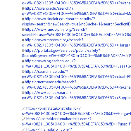
q=WA+0821+1305+0400++%5B%5BADEFA%5D%5D++Rekanan+Ge
🌐
https://solano.edu/search/?
q=WA+0821+1305+0400++%5B%5BADEFA%5D%5D++Jual+Materi
🌐
https://www.sinclair.edu/search-results/?
display=search&newSearch=true&noCache=1&searchSect
🌐
https://www.randolphnj.org/Search?
searchPhrase=WA+0821+1305+0400++%5B%5BADEFA%5D%5D+
🌐
https://www.montvale.org/search?
q=WA+0821+1305+0400++%5B%5BADEFA%5D%5D++Harga+Peng
🌐
https://portal.ct.gov/services/public-safety?
SearchKeyword=WA+0821+1305+0400++%5B%5BADEFA%5D%5
🌐
https://www.ogleschool.edu/?
s=WA+0821+1305+0400++%5B%5BADEFA%5D%5D++Jasa+Geof
🌐
https://search.rice.edu/?
q=WA+0821+1305+0400++%5B%5BADEFA%5D%5D++Jual+EPS+
🌐
https://northeast.edu/search?
q=WA+0821+1305+0400++%5B%5BADEFA%5D%5D++Rekanan+
🌐
https://www.eui.eu/search?
q=WA+0821+1305+0400++%5B%5BADEFA%5D%5D++Supplier+G
🔗
https://primatatakonstruksi.id/?
s=WA+0821+1305+0400++%5B%5BADEFA%5D%5D++Harga+Peng
🔗
https://kontraktor.rumahartistik.com/?
s=WA+0821+1305+0400++%5B%5BADEFA%5D%5D++Pusat+Penju
🔗
https://ilhamplafon.com/?