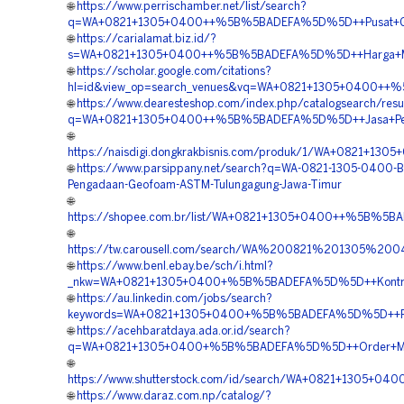
🌐
https://www.perrischamber.net/list/search?
q=WA+0821+1305+0400++%5B%5BADEFA%5D%5D++Pusat+Geo
🌐
https://carialamat.biz.id/?
s=WA+0821+1305+0400++%5B%5BADEFA%5D%5D++Harga+Mater
🌐
https://scholar.google.com/citations?
hl=id&view_op=search_venues&vq=WA+0821+1305+0400++%
🌐
https://www.dearesteshop.com/index.php/catalogsearch/resu
q=WA+0821+1305+0400++%5B%5BADEFA%5D%5D++Jasa+Peng
🌐
https://naisdigi.dongkrakbisnis.com/produk/1/WA+0821+
🌐
https://www.parsippany.net/search?q=WA-0821-1305-0400-B
Pengadaan-Geofoam-ASTM-Tulungagung-Jawa-Timur
🌐
https://shopee.com.br/list/WA+0821+1305+0400++%5B%5B
🌐
https://tw.carousell.com/search/WA%200821%201305%
🌐
https://www.benl.ebay.be/sch/i.html?
_nkw=WA+0821+1305+0400+%5B%5BADEFA%5D%5D++Kontrakto
🌐
https://au.linkedin.com/jobs/search?
keywords=WA+0821+1305+0400+%5B%5BADEFA%5D%5D++Pusa
🌐
https://acehbaratdaya.ada.or.id/search?
q=WA+0821+1305+0400+%5B%5BADEFA%5D%5D++Order+Materia
🌐
https://www.shutterstock.com/id/search/WA+0821+1305+
🌐
https://www.daraz.com.np/catalog/?