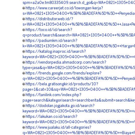
spm=a2a0e.tm80335409.search.d_go&q=WA+0821+1305+04
🌐
https://www.careerjet.co.id/lowongan-kerja?
s=WA+0821+1305+0400+%5B%5BADEFA%5D%5D++Penyedia+Geof
🌐
https://distributor.web.id/?
s=WA+0821+1305+0400++%5B%5BADEFA%5D%5D++Jasa+Pema
🌐
https://toco.id/id/search?
q=product/search&search=WA+0821+1305+0400++%5B%5BAD
🌐
https://padiumkm.id/search?
k=WA+0821+1305+0400++%5B%5BADEFA%5D%5D++Harga+Pasa
🌐
https://katalog.inaproc.id/search?
keyword=WA+0821+1305+0400++%5B%5BADEFA%5D%5D++Ord
🌐
https://vendorpedia.ahmadcorp.com/search?
type=jasa&q=WA+0821+1305+0400++%5B%5BADEFA%5D%5D++
🌐
https://trends.google.com/trends/explore?
q=WA+0821+1305+0400++%5B%5BADEFA%5D%5D++Penyedia+Mat
🌐
https://bela.gratisongkir.id/products/10?
page=1&cat=10&sq=WA+0821+1305+0400++%5B%5BADEFA%5D%
🌐
https://tanilink.com/index.php?
page=search&kategorisearch=searchberita&submit=searc
🌐
https://dodolan.jogjakota.go.id/search?
keyword=WA+0821+1305+0400++%5B%5BADEFA%5D%5D++Agen+
🌐
https://lakukan.co.id/search?
keyword=WA+0821+1305+0400++%5B%5BADEFA%5D%5D++Vend
🌐
https://www.jualaku.id/all-categories?
q=WA+0821+1305+0400++%5B%5BADEFA%5D%5D++Biaya+Pasang