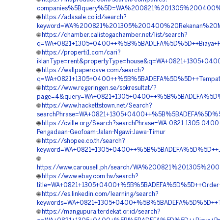
companies%5Bquery%5D=WA%200821%201305%200400%
🌐
https://adasale.co.id/search?
keyword=WA%200821%201305%200400%20Rekanan%20Mat
🌐
https://chamber.calistogachamber.net/list/search?
q=WA+0821+1305+0400++%5B%5BADEFA%5D%5D++Biaya+Pasa
🌐
https://properti1.com/cari?
iklanType=rent&propertyType=house&q=WA+0821+1305+04
🌐
https://wallpapercave.com/search?
q=WA+0821+1305+0400++%5B%5BADEFA%5D%5D++Tempat+Ju
🌐
https://www.regeringen.se/sokresultat/?
page=4&query=WA+0821+1305+0400++%5B%5BADEFA%5D%5D
🌐
https://www.hackettstown.net/Search?
searchPhrase=WA+0821+1305+0400++%5B%5BADEFA%5D%5D++
🌐
https://cville.org/Search?searchPhrase=WA-0821-1305-0400-
Pengadaan-Geofoam-Jalan-Ngawi-Jawa-Timur
🌐
https://shopee.co.th/search?
keyword=WA+0821+1305+0400++%5B%5BADEFA%5D%5D++Jasa
🌐
https://www.carousell.ph/search/WA%200821%201305%
🌐
https://www.ebay.com.tw/search?
title=WA+0821+1305+0400+%5B%5BADEFA%5D%5D++Order+G
🌐
https://es.linkedin.com/learning/search?
keywords=WA+0821+1305+0400+%5B%5BADEFA%5D%5D++Tem
🌐
https://mangupura.terdekat.or.id/search?