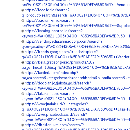
s=WA+0821+1305+0400++%5B%5BADEFA%5D%5D++Vendor+EP
🌐
https://toco.id/id/search?
q=product/search&search=WA+0821+1305+0400++%5B%5BAD
🌐
https://padiumkm.id/search?
k=WA+0821+1305+0400++%5B%5BADEFA%5D%5D++Supplier+G
🌐
https://katalog.inaproc.id/search?
keyword=WA+0821+1305+0400++%5B%5BADEFA%5D%5D++Har
🌐
https://vendorpedia.ahmadcorp.com/search?
type=jasa&q=WA+0821+1305+0400++%5B%5BADEFA%5D%5D++Pu
🌐
https://trends.google.com/trends/explore?
q=WA+0821+1305+0400++%5B%5BADEFA%5D%5D++Vendor+Jual
🌐
https://bela.gratisongkir.id/products/10?
page=1&cat=10&sq=WA+0821+1305+0400++%5B%5BADEFA%5D%5
🌐
https://tanilink.com/index.php?
page=search&kategorisearch=searchberita&submit=searc
🌐
https://dodolan.jogjakota.go.id/search?
keyword=WA+0821+1305+0400++%5B%5BADEFA%5D%5D++Vendor
🌐
https://lakukan.co.id/search?
keyword=WA+0821+1305+0400++%5B%5BADEFA%5D%5D++Pusat
🌐
https://www.jualaku.id/all-categories?
q=WA+0821+1305+0400++%5B%5BADEFA%5D%5D++Jasa+Pasan
🌐
https://www.pricebook.co.id/search?
keyword=WA+0821+1305+0400++%5B%5BADEFA%5D%5D++Biay
🌐
https://direktoriukm.com/search/?