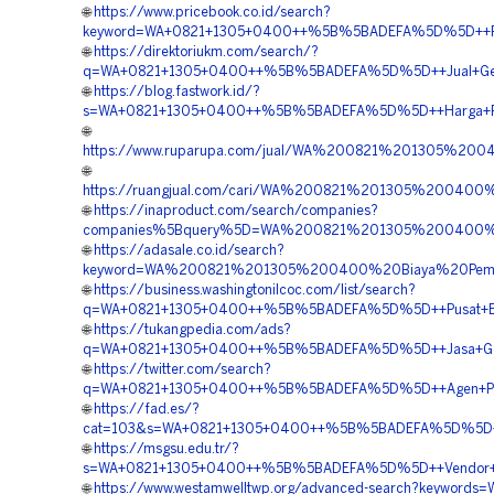
🌐
https://www.pricebook.co.id/search?
keyword=WA+0821+1305+0400++%5B%5BADEFA%5D%5D++Pusa
🌐
https://direktoriukm.com/search/?
q=WA+0821+1305+0400++%5B%5BADEFA%5D%5D++Jual+Geof
🌐
https://blog.fastwork.id/?
s=WA+0821+1305+0400++%5B%5BADEFA%5D%5D++Harga+Peng
🌐
https://www.ruparupa.com/jual/WA%200821%201305%2
🌐
https://ruangjual.com/cari/WA%200821%201305%20040
🌐
https://inaproduct.com/search/companies?
companies%5Bquery%5D=WA%200821%201305%200400%20K
🌐
https://adasale.co.id/search?
keyword=WA%200821%201305%200400%20Biaya%20Pemasa
🌐
https://business.washingtonilcoc.com/list/search?
q=WA+0821+1305+0400++%5B%5BADEFA%5D%5D++Pusat+EPS
🌐
https://tukangpedia.com/ads?
q=WA+0821+1305+0400++%5B%5BADEFA%5D%5D++Jasa+Geof
🌐
https://twitter.com/search?
q=WA+0821+1305+0400++%5B%5BADEFA%5D%5D++Agen+Penju
🌐
https://fad.es/?
cat=103&s=WA+0821+1305+0400++%5B%5BADEFA%5D%5D++Kon
🌐
https://msgsu.edu.tr/?
s=WA+0821+1305+0400++%5B%5BADEFA%5D%5D++Vendor+Geo
🌐
https://www.westamwelltwp.org/advanced-search?keywords=