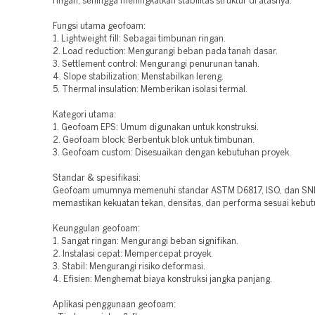
ringan, sehingga meningkatkan stabilitas struktur di atasnya.
Fungsi utama geofoam:
1. Lightweight fill: Sebagai timbunan ringan.
2. Load reduction: Mengurangi beban pada tanah dasar.
3. Settlement control: Mengurangi penurunan tanah.
4. Slope stabilization: Menstabilkan lereng.
5. Thermal insulation: Memberikan isolasi termal.
Kategori utama:
1. Geofoam EPS: Umum digunakan untuk konstruksi.
2. Geofoam block: Berbentuk blok untuk timbunan.
3. Geofoam custom: Disesuaikan dengan kebutuhan proyek.
Standar & spesifikasi:
Geofoam umumnya memenuhi standar ASTM D6817, ISO, dan SNI
memastikan kekuatan tekan, densitas, dan performa sesuai kebut
Keunggulan geofoam:
1. Sangat ringan: Mengurangi beban signifikan.
2. Instalasi cepat: Mempercepat proyek.
3. Stabil: Mengurangi risiko deformasi.
4. Efisien: Menghemat biaya konstruksi jangka panjang.
Aplikasi penggunaan geofoam: