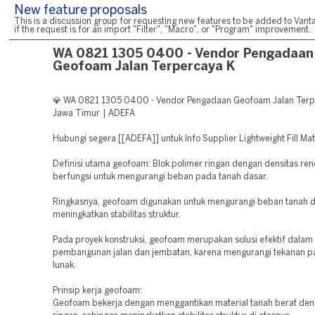
New feature proposals
This is a discussion group for requesting new features to be added to Vanta
if the request is for an import "Filter", "Macro", or "Program" improvement.
WA 0821 1305 0400 - Vendor Pengadaan
Geofoam Jalan Terpercaya K
💎 WA 0821 1305 0400 - Vendor Pengadaan Geofoam Jalan Terp
Jawa Timur | ADEFA
Hubungi segera [[ADEFA]] untuk Info Supplier Lightweight Fill Mat
Definisi utama geofoam: Blok polimer ringan dengan densitas re
berfungsi untuk mengurangi beban pada tanah dasar.
Ringkasnya, geofoam digunakan untuk mengurangi beban tanah 
meningkatkan stabilitas struktur.
Pada proyek konstruksi, geofoam merupakan solusi efektif dalam
pembangunan jalan dan jembatan, karena mengurangi tekanan p
lunak.
Prinsip kerja geofoam:
Geofoam bekerja dengan menggantikan material tanah berat den