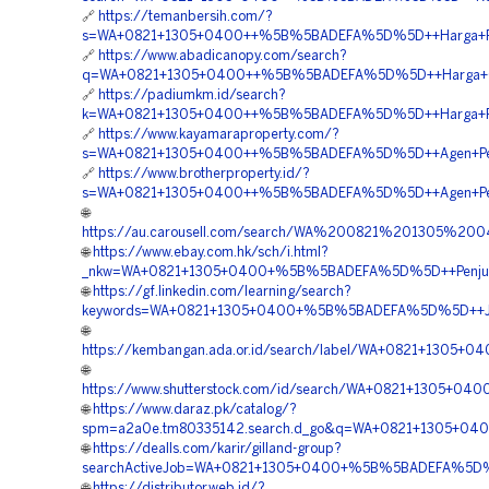
🔗
https://temanbersih.com/?
s=WA+0821+1305+0400++%5B%5BADEFA%5D%5D++Harga+Pen
🔗
https://www.abadicanopy.com/search?
q=WA+0821+1305+0400++%5B%5BADEFA%5D%5D++Harga+Geo
🔗
https://padiumkm.id/search?
k=WA+0821+1305+0400++%5B%5BADEFA%5D%5D++Harga+Pem
🔗
https://www.kayamaraproperty.com/?
s=WA+0821+1305+0400++%5B%5BADEFA%5D%5D++Agen+Penjua
🔗
https://www.brotherproperty.id/?
s=WA+0821+1305+0400++%5B%5BADEFA%5D%5D++Agen+Penju
🌐
https://au.carousell.com/search/WA%200821%201305
🌐
https://www.ebay.com.hk/sch/i.html?
_nkw=WA+0821+1305+0400+%5B%5BADEFA%5D%5D++Penjual+M
🌐
https://gf.linkedin.com/learning/search?
keywords=WA+0821+1305+0400+%5B%5BADEFA%5D%5D++Jasa+Pe
🌐
https://kembangan.ada.or.id/search/label/WA+0821+1305
🌐
https://www.shutterstock.com/id/search/WA+0821+1305+
🌐
https://www.daraz.pk/catalog/?
spm=a2a0e.tm80335142.search.d_go&q=WA+0821+1305+04
🌐
https://dealls.com/karir/gilland-group?
searchActiveJob=WA+0821+1305+0400+%5B%5BADEFA%5D%5D+
🌐
https://distributor.web.id/?