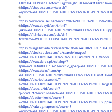
1305-0400-Pesan-Geofoam-Lightweight-Fill-Terdekat-Blitar-Jaw
🌐
https://shopee.com.br/search?
keyword=WA+0821+1305+0400++%5B%5BADEFA%5D%5D++Pembo
🌐
https://www.carousell.sg/search/WA%200821%201305%
🌐
https://www.ebay.it/sch/i.html?
_nkw=WA+0821+1305+0400+%5B%5BADEFA%5D%5D++Supplie
🌐
https://il.linkedin.com/pub/dir?
firstName=WA+0821+1305+0400+%5B%5BADEFA%5D%5D++Or
🌐
https://sungailiat.ada.or.id/search/label/WA+0821+1305
🌐
https://stock.adobe.com/id/search/images?
k=WA+0821+1305+0400+%5B%5BADEFA%5D%5D++Vendor+Jual
🌐
https://www.daraz.pk/catalog/?
spm=a2a0e.tm80335142.search.d_go&q=WA+0821+1305+04
🌐
https://www.olx.in/items/q-
WA+0821+1305+0400+%5B%5BADEFA%5D%5D++Pusat+Geofoa
🌐
https://distributor.web.id/?
s=WA+0821+1305+0400++%5B%5BADEFA%5D%5D++Harga+Peng
🌐
https://toco.id/id/search?
q=product/search&search=WA+0821+1305+0400++%5B%5BA
🌐
https://padiumkm.id/search?
k=WA+0821+1305+0400++%5B%5BADEFA%5D%5D++Supplier+
🌐
https://katalog.inaproc.id/search?
keyword=WA+0821+1305+0400++%5B%5BADEFA%5D%5D++Ven