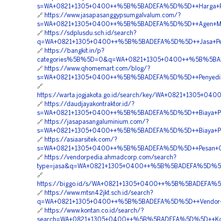
s=WA+0821+1305+0400++%5B%5BADEFA%5D%5D++Harga+Pen
🔗
https://www.jasapasanggypsumgalvalum.com/?
s=WA+0821+1305+0400++%5B%5BADEFA%5D%5D++Agen+Mater
🔗
https://sdplusdu.sch.id/search?
q=WA+0821+1305+0400++%5B%5BADEFA%5D%5D++Jasa+Peng
🔗
https://bangkit.in/p?
categories%5B%5D=0&q=WA+0821+1305+0400++%5B%5BADEF
🔗
https://www.qhomemart.com/blog/?
s=WA+0821+1305+0400++%5B%5BADEFA%5D%5D++Penyedia+Mat
🔗
https://warta.jogjakota.go.id/search/key/WA+0821+1305+
🔗
https://daudjayakontraktor.id/?
s=WA+0821+1305+0400++%5B%5BADEFA%5D%5D++Biaya+Pasan
🔗
https://jasapasangaluminium.com/?
s=WA+0821+1305+0400++%5B%5BADEFA%5D%5D++Biaya+Pemasa
🔗
https://asiaarsitek.com/?
s=WA+0821+1305+0400++%5B%5BADEFA%5D%5D++Pesan+Geof
🔗
https://vendorpedia.ahmadcorp.com/search?
type=jasa&q=WA+0821+1305+0400++%5B%5BADEFA%5D%5D++
🔗
https://biggo.id/s/WA+0821+1305+0400++%5B%5BADEFA%5
🔗
https://www.mtsn42jkt.sch.id/search?
q=WA+0821+1305+0400++%5B%5BADEFA%5D%5D++Vendor+Pe
🔗
https://www.kontan.co.id/search/?
search=WA+0821+1305+0400++%5B%5BADEFA%5D%5D++Kontr