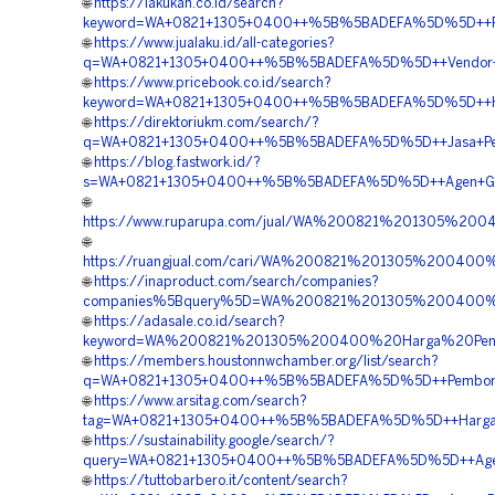
🌐
https://lakukan.co.id/search?
keyword=WA+0821+1305+0400++%5B%5BADEFA%5D%5D++Rek
🌐
https://www.jualaku.id/all-categories?
q=WA+0821+1305+0400++%5B%5BADEFA%5D%5D++Vendor+Ju
🌐
https://www.pricebook.co.id/search?
keyword=WA+0821+1305+0400++%5B%5BADEFA%5D%5D++Harga
🌐
https://direktoriukm.com/search/?
q=WA+0821+1305+0400++%5B%5BADEFA%5D%5D++Jasa+Pengad
🌐
https://blog.fastwork.id/?
s=WA+0821+1305+0400++%5B%5BADEFA%5D%5D++Agen+Geofoa
🌐
https://www.ruparupa.com/jual/WA%200821%201305%20
🌐
https://ruangjual.com/cari/WA%200821%201305%2004
🌐
https://inaproduct.com/search/companies?
companies%5Bquery%5D=WA%200821%201305%200400%2
🌐
https://adasale.co.id/search?
keyword=WA%200821%201305%200400%20Harga%20Pen
🌐
https://members.houstonnwchamber.org/list/search?
q=WA+0821+1305+0400++%5B%5BADEFA%5D%5D++Pemboron
🌐
https://www.arsitag.com/search?
tag=WA+0821+1305+0400++%5B%5BADEFA%5D%5D++Harga+
🌐
https://sustainability.google/search/?
query=WA+0821+1305+0400++%5B%5BADEFA%5D%5D++Agen+P
🌐
https://tuttobarbero.it/content/search?