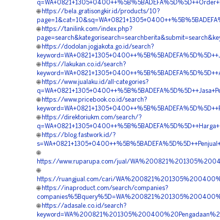
q=WA+0821+1305+0400++%5B%5BADEFA%5D%5D++Order+Mater
🌐
https://bela.gratisongkir.id/products/10?
page=1&cat=10&sq=WA+0821+1305+0400++%5B%5BADEFA%5
🌐
https://tanilink.com/index.php?
page=search&kategorisearch=searchberita&submit=sear
🌐
https://dodolan.jogjakota.go.id/search?
keyword=WA+0821+1305+0400++%5B%5BADEFA%5D%5D++Jual+G
🌐
https://lakukan.co.id/search?
keyword=WA+0821+1305+0400++%5B%5BADEFA%5D%5D++Age
🌐
https://www.jualaku.id/all-categories?
q=WA+0821+1305+0400++%5B%5BADEFA%5D%5D++Jasa+Peng
🌐
https://www.pricebook.co.id/search?
keyword=WA+0821+1305+0400++%5B%5BADEFA%5D%5D++Pus
🌐
https://direktoriukm.com/search/?
q=WA+0821+1305+0400++%5B%5BADEFA%5D%5D++Harga+Geo
🌐
https://blog.fastwork.id/?
s=WA+0821+1305+0400++%5B%5BADEFA%5D%5D++Penjual+Geof
🌐
https://www.ruparupa.com/jual/WA%200821%201305%2
🌐
https://ruangjual.com/cari/WA%200821%201305%20040
🌐
https://inaproduct.com/search/companies?
companies%5Bquery%5D=WA%200821%201305%200400%2
🌐
https://adasale.co.id/search?
keyword=WA%200821%201305%200400%20Pengadaan%2