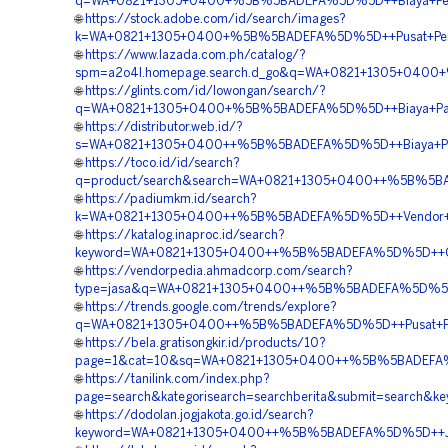
q=WA+0821+1305+0400+%5B%5BADEFA%5D%5D++Biaya+Pemas
🌐
https://stock.adobe.com/id/search/images?
k=WA+0821+1305+0400+%5B%5BADEFA%5D%5D++Pusat+Peng
🌐
https://www.lazada.com.ph/catalog/?
spm=a2o4l.homepage.search.d_go&q=WA+0821+1305+0400
🌐
https://glints.com/id/lowongan/search/?
q=WA+0821+1305+0400+%5B%5BADEFA%5D%5D++Biaya+Pasang+
🌐
https://distributor.web.id/?
s=WA+0821+1305+0400++%5B%5BADEFA%5D%5D++Biaya+Pem
🌐
https://toco.id/id/search?
q=product/search&search=WA+0821+1305+0400++%5B%5BA
🌐
https://padiumkm.id/search?
k=WA+0821+1305+0400++%5B%5BADEFA%5D%5D++Vendor+Ge
🌐
https://katalog.inaproc.id/search?
keyword=WA+0821+1305+0400++%5B%5BADEFA%5D%5D++Ord
🌐
https://vendorpedia.ahmadcorp.com/search?
type=jasa&q=WA+0821+1305+0400++%5B%5BADEFA%5D%5D++K
🌐
https://trends.google.com/trends/explore?
q=WA+0821+1305+0400++%5B%5BADEFA%5D%5D++Pusat+Pen
🌐
https://bela.gratisongkir.id/products/10?
page=1&cat=10&sq=WA+0821+1305+0400++%5B%5BADEFA%5D
🌐
https://tanilink.com/index.php?
page=search&kategorisearch=searchberita&submit=searc
🌐
https://dodolan.jogjakota.go.id/search?
keyword=WA+0821+1305+0400++%5B%5BADEFA%5D%5D++Jas