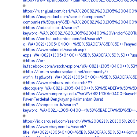
https://www.ruparupa.com/jual/WA%200821%201305%20
🌐
https://ruangjual.com/cari/WA%200821%201305%20040
🌐
https://inaproduct.com/search/companies?
companies%5Bquery%5D=WA%200821%201305%200400%20
🌐
https://adasale.co.id/search?
keyword=WA%200821%201305%200400%20Vendor%20Turf
🌐
https://cm.huttochamber.com/list/search?
q=WA+0821+1305+0400++%5B%5BADEFA%5D%5D++Penyedia+Gr
🌐
https://www.notino.nl/search.asp?
exps=WA+0821+1305+0400++%5B%5BADEFA%5D%5D++Pusat+Gr
🌐
https://or-
in.facebook.com/watch/explore/WA+0821+1305+0400++%5B
🌐
http://forum.seahorseplanet.net/community/?
wpfin=tag&wpfs=WA+0821+1305+0400++%5B%5BADEFA%5D%5D
🌐
https://www.elmhurst.edu/search/#?
cludoquery=WA+0821+1305+0400++%5B%5BADEFA%5D%5D++Ve
🌐
https://www.humphreys.edu/?s=WA-0821-1305-0400-Biaya-P
Paver-Terdekat-Bengkayang-Kalimantan-Barat
🌐
https://shopee.co.th/search?
keyword=WA+0821+1305+0400++%5B%5BADEFA%5D%5D++Jual+
🌐
https://id.carousell.com/search/WA%200821%201305%2
🌐
https://www.ebay.com.tw/search?
title=WA+0821+1305+0400+%5B%5BADEFA%5D%5D++Kontraktor