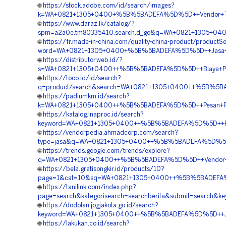
🌐
https://stock.adobe.com/id/search/images?
k=WA+0821+1305+0400+%5B%5BADEFA%5D%5D++Vendor+Turf
🌐
https://www.daraz.lk/catalog/?
spm=a2a0e.tm80335410.search.d_go&q=WA+0821+1305+040
🌐
https://fr.made-in-china.com/quality-china-product/productS
word=WA+0821+1305+0400+%5B%5BADEFA%5D%5D++Jasa+Pen
🌐
https://distributor.web.id/?
s=WA+0821+1305+0400++%5B%5BADEFA%5D%5D++Biaya+Pasan
🌐
https://toco.id/id/search?
q=product/search&search=WA+0821+1305+0400++%5B%5BADE
🌐
https://padiumkm.id/search?
k=WA+0821+1305+0400++%5B%5BADEFA%5D%5D++Pesan+Paving
🌐
https://katalog.inaproc.id/search?
keyword=WA+0821+1305+0400++%5B%5BADEFA%5D%5D++Rekan
🌐
https://vendorpedia.ahmadcorp.com/search?
type=jasa&q=WA+0821+1305+0400++%5B%5BADEFA%5D%5D++
🌐
https://trends.google.com/trends/explore?
q=WA+0821+1305+0400++%5B%5BADEFA%5D%5D++Vendor+Peng
🌐
https://bela.gratisongkir.id/products/10?
page=1&cat=10&sq=WA+0821+1305+0400++%5B%5BADEFA%5D%
🌐
https://tanilink.com/index.php?
page=search&kategorisearch=searchberita&submit=search
🌐
https://dodolan.jogjakota.go.id/search?
keyword=WA+0821+1305+0400++%5B%5BADEFA%5D%5D++Jasa+
🌐
https://lakukan.co.id/search?