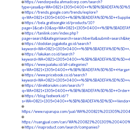
🌐
https://vendorpedia.ahmadcorp.com/search?
type=jasa&q=WA+0821+1305+0400++%5B%5BADEFA%5D%5D++A
🌐
https://trends.google.com/trends/explore?
q=WA+0821+1305+0400++%5B%5BADEFA%5D%5D++Supplier+Mat
🌐
https://bela.gratisongkir.id/products/10?
page=1&cat=10&sq=WA+0821+1305+0400++%5B%5BADEFA%5D
🌐
https://tanilink.com/index.php?
page=search&kategorisearch=searchberita&submit=searc
🌐
https://dodolan.jogjakota.go.id/search?
keyword=WA+0821+1305+0400++%5B%5BADEFA%5D%5D++Jasa+P
🌐
https://lakukan.co.id/search?
keyword=WA+0821+1305+0400++%5B%5BADEFA%5D%5D++Harg
🌐
https://www.jualaku.id/all-categories?
q=WA+0821+1305+0400++%5B%5BADEFA%5D%5D++Harga+Penga
🌐
https://www.pricebook.co.id/search?
keyword=WA+0821+1305+0400++%5B%5BADEFA%5D%5D++Agen+
🌐
https://direktoriukm.com/search/?
q=WA+0821+1305+0400++%5B%5BADEFA%5D%5D++Order+Mater
🌐
https://blog.fastwork.id/?
s=WA+0821+1305+0400++%5B%5BADEFA%5D%5D++Vendor+Peng
🌐
https://www.ruparupa.com/jual/WA%200821%201305%20
🌐
https://ruangjual.com/cari/WA%200821%201305%20040
🌐
https://inaproduct.com/search/companies?