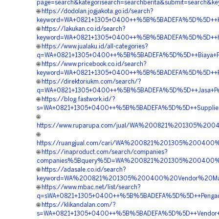
page=search&kategorisearch=searchberita&submit=search
🌐
https://dodolan.jogjakota.go.id/search?
keyword=WA+0821+1305+0400++%5B%5BADEFA%5D%5D++Kontr
🌐
https://lakukan.co.id/search?
keyword=WA+0821+1305+0400++%5B%5BADEFA%5D%5D++Harga
🌐
https://www.jualaku.id/all-categories?
q=WA+0821+1305+0400++%5B%5BADEFA%5D%5D++Biaya+Penga
🌐
https://www.pricebook.co.id/search?
keyword=WA+0821+1305+0400++%5B%5BADEFA%5D%5D++Pesan
🌐
https://direktoriukm.com/search/?
q=WA+0821+1305+0400++%5B%5BADEFA%5D%5D++Jasa+Permea
🌐
https://blog.fastwork.id/?
s=WA+0821+1305+0400++%5B%5BADEFA%5D%5D++Supplier+Mat
🌐
https://www.ruparupa.com/jual/WA%200821%201305%20
🌐
https://ruangjual.com/cari/WA%200821%201305%20040
🌐
https://inaproduct.com/search/companies?
companies%5Bquery%5D=WA%200821%201305%200400%20P
🌐
https://adasale.co.id/search?
keyword=WA%200821%201305%200400%20Vendor%20Mater
🌐
https://www.mbac.net/list/search?
q=sWA+0821+1305+0400++%5B%5BADEFA%5D%5D++Pengadaan+M
🌐
https://klikandalan.com/?
s=WA+0821+1305+0400++%5B%5BADEFA%5D%5D++Vendor+Jual