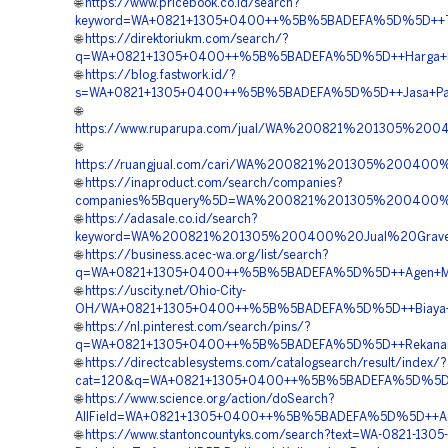
🌐
https://www.pricebook.co.id/search?
keyword=WA+0821+1305+0400++%5B%5BADEFA%5D%5D++Tempat
🌐
https://direktoriukm.com/search/?
q=WA+0821+1305+0400++%5B%5BADEFA%5D%5D++Harga+Pasang
🌐
https://blog.fastwork.id/?
s=WA+0821+1305+0400++%5B%5BADEFA%5D%5D++Jasa+Paving+
🌐
https://www.ruparupa.com/jual/WA%200821%201305%20
🌐
https://ruangjual.com/cari/WA%200821%201305%200400
🌐
https://inaproduct.com/search/companies?
companies%5Bquery%5D=WA%200821%201305%200400%20P
🌐
https://adasale.co.id/search?
keyword=WA%200821%201305%200400%20Jual%20Gravel
🌐
https://business.acec-wa.org/list/search?
q=WA+0821+1305+0400++%5B%5BADEFA%5D%5D++Agen+Materia
🌐
https://uscity.net/Ohio-City-
OH/WA+0821+1305+0400++%5B%5BADEFA%5D%5D++Biaya+Penga
🌐
https://nl.pinterest.com/search/pins/?
q=WA+0821+1305+0400++%5B%5BADEFA%5D%5D++Rekanan+Pav
🌐
https://directcablesystems.com/catalogsearch/result/index/?
cat=120&q=WA+0821+1305+0400++%5B%5BADEFA%5D%5D++Ord
🌐
https://www.science.org/action/doSearch?
AllField=WA+0821+1305+0400++%5B%5BADEFA%5D%5D++Agen+
🌐
https://www.stantoncountyks.com/search?text=WA-0821-130