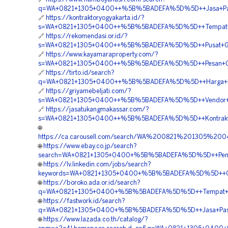
q=WA+0821+1305+0400++%5B%5BADEFA%5D%5D++Jasa+Pasang
🔗
https://kontraktoryogyakarta.id/?
s=WA+0821+1305+0400++%5B%5BADEFA%5D%5D++Tempat+Jual+
🔗
https://rekomendasi.or.id/?
s=WA+0821+1305+0400++%5B%5BADEFA%5D%5D++Pusat+Gra
🔗
https://www.kayamaraproperty.com/?
s=WA+0821+1305+0400++%5B%5BADEFA%5D%5D++Pesan+Grass
🔗
https://tirto.id/search?
q=WA+0821+1305+0400++%5B%5BADEFA%5D%5D++Harga+Pasa
🔗
https://griyamebeljati.com/?
s=WA+0821+1305+0400++%5B%5BADEFA%5D%5D++Vendor+Jual+
🔗
https://jasatukangmakassar.com/?
s=WA+0821+1305+0400++%5B%5BADEFA%5D%5D++Kontraktor+P
🌐
https://ca.carousell.com/search/WA%200821%201305%2
🌐
https://www.ebay.co.jp/search?
search=WA+0821+1305+0400+%5B%5BADEFA%5D%5D++Pemboro
🌐
https://lv.linkedin.com/jobs/search?
keywords=WA+0821+1305+0400+%5B%5BADEFA%5D%5D++Order+
🌐
https://boroko.ada.or.id/search?
q=WA+0821+1305+0400+%5B%5BADEFA%5D%5D++Tempat+Jual+
🌐
https://fastwork.id/search?
q=WA+0821+1305+0400+%5B%5BADEFA%5D%5D++Jasa+Pasang+P
🌐
https://www.lazada.co.th/catalog/?