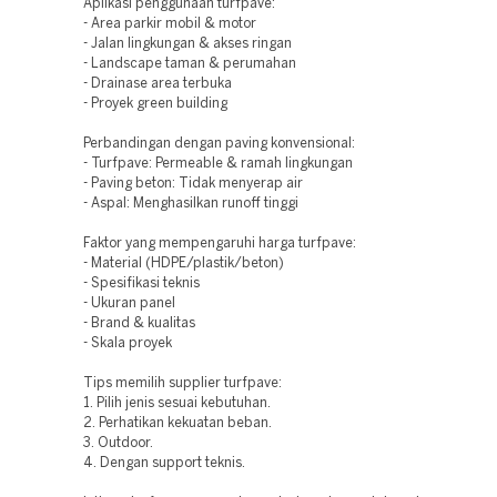
Aplikasi penggunaan turfpave:
- Area parkir mobil & motor
- Jalan lingkungan & akses ringan
- Landscape taman & perumahan
- Drainase area terbuka
- Proyek green building
Perbandingan dengan paving konvensional:
- Turfpave: Permeable & ramah lingkungan
- Paving beton: Tidak menyerap air
- Aspal: Menghasilkan runoff tinggi
Faktor yang mempengaruhi harga turfpave:
- Material (HDPE/plastik/beton)
- Spesifikasi teknis
- Ukuran panel
- Brand & kualitas
- Skala proyek
Tips memilih supplier turfpave:
1. Pilih jenis sesuai kebutuhan.
2. Perhatikan kekuatan beban.
3. Outdoor.
4. Dengan support teknis.