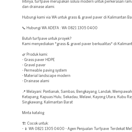
Intinya, turfpave merupakan solusi modern untuk perkerasan ram
dan drainase alami.
Hubungi kami via WA untuk grass & gravel paver di Kalimantan Ba
📞 Hubungi WA ADEFA : WA 0821 1305 0400
Butuh turfpave untuk proyek?
Kami menyediakan *grass & gravel paver berkualitas* di Kalimant
🌿 Produk kami:
- Grass paver HDPE
- Gravel paver
- Permeable paving system
- Material landscape modern
- Drainase alami
📍 Melayani: Pontianak, Sambas, Bengkayang, Landak, Mempawah
Ketapang, Kapuas Hulu, Sekadau, Melawi, Kayong Utara, Kubu Ra
Singkawang, Kalimantan Barat
Minta katalog
🏗️ Cocok untuk:
- 📱 WA 0821 1305 0400 - Agen Penjualan Turfpave Terdekat Mel