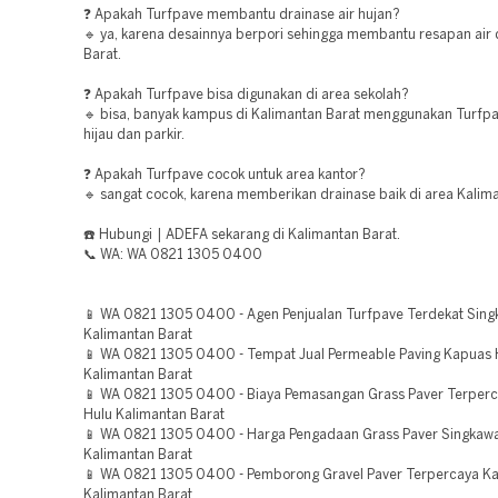
❓ Apakah Turfpave membantu drainase air hujan?
🔹 ya, karena desainnya berpori sehingga membantu resapan air 
Barat.
❓ Apakah Turfpave bisa digunakan di area sekolah?
🔹 bisa, banyak kampus di Kalimantan Barat menggunakan Turfpa
hijau dan parkir.
❓ Apakah Turfpave cocok untuk area kantor?
🔹 sangat cocok, karena memberikan drainase baik di area Kalima
☎️ Hubungi | ADEFA sekarang di Kalimantan Barat.
📞 WA: WA 0821 1305 0400
📱 WA 0821 1305 0400 - Agen Penjualan Turfpave Terdekat Sin
Kalimantan Barat
📱 WA 0821 1305 0400 - Tempat Jual Permeable Paving Kapuas 
Kalimantan Barat
📱 WA 0821 1305 0400 - Biaya Pemasangan Grass Paver Terper
Hulu Kalimantan Barat
📱 WA 0821 1305 0400 - Harga Pengadaan Grass Paver Singkaw
Kalimantan Barat
📱 WA 0821 1305 0400 - Pemborong Gravel Paver Terpercaya Ka
Kalimantan Barat