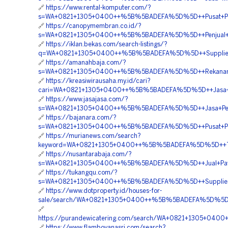
🔗
https://www.rental-komputer.com/?
s=WA+0821+1305+0400++%5B%5BADEFA%5D%5D++Pusat+Penga
🔗
https://canopymembran.co.id/?
s=WA+0821+1305+0400++%5B%5BADEFA%5D%5D++Penjual+Gra
🔗
https://iklan.bekas.com/search-listings/?
q=WA+0821+1305+0400++%5B%5BADEFA%5D%5D++Supplier+T
🔗
https://amanahbaja.com/?
s=WA+0821+1305+0400++%5B%5BADEFA%5D%5D++Rekanan+Gr
🔗
https://kreasiwirausaha.my.id/cari?
cari=WA+0821+1305+0400++%5B%5BADEFA%5D%5D++Jasa+Pen
🔗
https://www.jasajasa.com/?
s=WA+0821+1305+0400++%5B%5BADEFA%5D%5D++Jasa+Pemasa
🔗
https://bajanara.com/?
s=WA+0821+1305+0400++%5B%5BADEFA%5D%5D++Pusat+Perme
🔗
https://murianews.com/search?
keyword=WA+0821+1305+0400++%5B%5BADEFA%5D%5D++Tempa
🔗
https://nusantarabaja.com/?
s=WA+0821+1305+0400++%5B%5BADEFA%5D%5D++Jual+Paving
🔗
https://tukangqu.com/?
s=WA+0821+1305+0400++%5B%5BADEFA%5D%5D++Supplier+Gra
🔗
https://www.dotproperty.id/houses-for-
sale/search/WA+0821+1305+0400++%5B%5BADEFA%5D%5D++Pe
🔗
https://purandewicatering.com/search/WA+0821+1305+040
🔗
https://www.flamboyanasri.com/search?