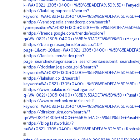
k=WA+0821+1305+0400++%5B%5BADEFA%5D%5D++Penyedia+Pa
🌐
https://katalog.inaproc.id/search?
keyword=WA+0821+1305+0400++%5B%5BADEFA%5D%5D++Pusat
🌐
https://vendorpedia.ahmadcorp.com/search?
type=jasa&q=WA+0821+1305+0400++%5B%5BADEFA%5D%5D++Pu
🌐
https://trends.google.com/trends/explore?
q=WA+0821+1305+0400++%5B%5BADEFA%5D%5D++Harga+Perme
🌐
https://bela.gratisongkir.id/products/10?
page=1&cat=10&sq=WA+0821+1305+0400++%5B%5BADEFA%5D%
🌐
https://tanilink.com/index.php?
page=search&kategorisearch=searchberita&submit=searc
🌐
https://dodolan.jogjakota.go.id/search?
keyword=WA+0821+1305+0400++%5B%5BADEFA%5D%5D++Pusat
🌐
https://lakukan.co.id/search?
keyword=WA+0821+1305+0400++%5B%5BADEFA%5D%5D++Vendo
🌐
https://www.jualaku.id/all-categories?
q=WA+0821+1305+0400++%5B%5BADEFA%5D%5D++Pusat+Grave
🌐
https://www.pricebook.co.id/search?
keyword=WA+0821+1305+0400++%5B%5BADEFA%5D%5D++Pembo
🌐
https://direktoriukm.com/search/?
q=WA+0821+1305+0400++%5B%5BADEFA%5D%5D++Pusat+Penju
🌐
https://blog.fastwork.id/?
s=WA+0821+1305+0400++%5B%5BADEFA%5D%5D++Kontraktor+
🌐