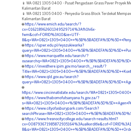
📱 WA 0821 1305 0400 - Pusat Pengadaan Grass Paver Proyek
Kalimantan Barat
📱 WA 0821 1305 0400 - Penyedia Grass Block Terdekat Mempa
Kalimantan Barat
🌐
https://www.emich.edu/search/?
cx=016218962601349529714%3Afh1hi6x-
fwm&cof=FORID%3A10&ie=UTF-
8&q=WA+0821+1305+0400++%5B%5BADEFA%5D%5D++Penyedia+
🌐
https://upwr.edu.pl/wyszukiwarka?
query=WA+0821+1305+0400++%5B%5BADEFA%5D%5D++Pusat+Pa
🌐
https://www.marquette.edu/search/?
ousearchq=WA+0821+1305+0400++%5B%5BADEFA%5D%5D++Pem
🌐
https://investhere.ipim.gov.mo/search__result/?
Title=WA+0821+1305+0400++%5B%5BADEFA%5D%5D++Kontrakt
🌐
https://www.qld.gov.au/search?
query=WA+0821+1305+0400++%5B%5BADEFA%5D%5D++Agen+Pen
🌐
https://www.cincinnatistate.edu/search/WA+0821+1305+0
🌐
https://www.thabomofutsanyana.fs.gov.za/?
s=WA+0821+1305+0400++%5B%5BADEFA%5D%5D++Agen+Penjua
🌐
https://www.cityofasburypark.com/Search?
searchPhrase=WA+0821+1305+0400++%5B%5BADEFA%5D%5D+
🌐
https://www.fresnocitycollege.edu/search-results.html?
cx=008793671985872935164%3Aualkxrditle&cof=FORID%3A1
8&q=WA+0821+1305+0400++%5B%5BADEFA%5D%5D++Order+Gr