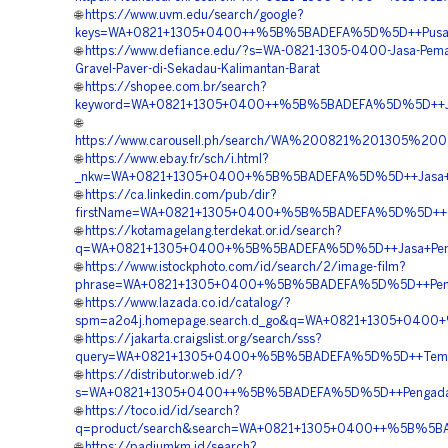
🌐
https://www.uvm.edu/search/google?
keys=WA+0821+1305+0400++%5B%5BADEFA%5D%5D++Pusat+Pe
🌐
https://www.defiance.edu/?s=WA-0821-1305-0400-Jasa-Pem
Gravel-Paver-di-Sekadau-Kalimantan-Barat
🌐
https://shopee.com.br/search?
keyword=WA+0821+1305+0400++%5B%5BADEFA%5D%5D++Jual+
🌐
https://www.carousell.ph/search/WA%200821%201305%
🌐
https://www.ebay.fr/sch/i.html?
_nkw=WA+0821+1305+0400+%5B%5BADEFA%5D%5D++Jasa+Pasa
🌐
https://ca.linkedin.com/pub/dir?
firstName=WA+0821+1305+0400+%5B%5BADEFA%5D%5D++Tempa
🌐
https://kotamagelang.terdekat.or.id/search?
q=WA+0821+1305+0400+%5B%5BADEFA%5D%5D++Jasa+Pemasan
🌐
https://www.istockphoto.com/id/search/2/image-film?
phrase=WA+0821+1305+0400+%5B%5BADEFA%5D%5D++Pemboro
🌐
https://www.lazada.co.id/catalog/?
spm=a2o4j.homepage.search.d_go&q=WA+0821+1305+0400+
🌐
https://jakarta.craigslist.org/search/sss?
query=WA+0821+1305+0400+%5B%5BADEFA%5D%5D++Tempat+J
🌐
https://distributor.web.id/?
s=WA+0821+1305+0400++%5B%5BADEFA%5D%5D++Pengadaan+Ma
🌐
https://toco.id/id/search?
q=product/search&search=WA+0821+1305+0400++%5B%5BADE
🌐
https://padiumkm.id/search?