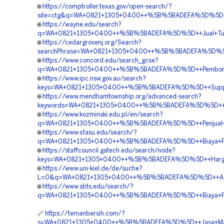
🌐
https://comptroller.texas.gov/open-search/?
site=ctg&q=WA+0821+1305+0400++%5B%5BADEFA%5D%5D++Ha
🌐
https://wayne.edu/search?
q=WA+0821+1305+0400++%5B%5BADEFA%5D%5D++Jual+Turfp
🌐
https://cedargrovenj.org/Search?
searchPhrase=WA+0821+1305+0400++%5B%5BADEFA%5D%5D++
🌐
https://www.concord.edu/search_gcse?
q=WA+0821+1305+0400++%5B%5BADEFA%5D%5D++Pemborong+G
🌐
https://www.ipc.nsw.gov.au/search?
keys=WA+0821+1305+0400++%5B%5BADEFA%5D%5D++Supplier
🌐
https://www.mendhamtownship.org/advanced-search?
keywords=WA+0821+1305+0400++%5B%5BADEFA%5D%5D++Jasa
🌐
https://www.kozminski.edu.pl/en/search?
q=WA+0821+1305+0400++%5B%5BADEFA%5D%5D++Penjual+Tur
🌐
https://www.sfasu.edu/search/?
q=WA+0821+1305+0400++%5B%5BADEFA%5D%5D++Biaya+Penga
🌐
https://staffcouncil.gatech.edu/search/node?
keys=WA+0821+1305+0400++%5B%5BADEFA%5D%5D++Harga+Pa
🌐
https://www.uni-kiel.de/de/suche?
L=0&q=WA+0821+1305+0400++%5B%5BADEFA%5D%5D++Agen+P
🌐
https://www.sbts.edu/search/?
q=WA+0821+1305+0400++%5B%5BADEFA%5D%5D++Biaya+Pemas
🔗
https://temanbersih.com/?
s=WA+0821+1305+0400++%5B%5BADEFA%5D%5D++Jasa+Materi