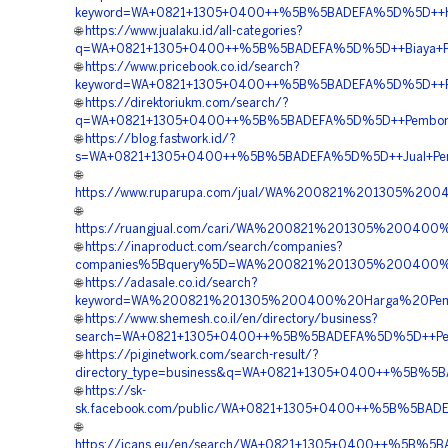
keyword=WA+0821+1305+0400++%5B%5BADEFA%5D%5D++Harga
🌐
https://www.jualaku.id/all-categories?
q=WA+0821+1305+0400++%5B%5BADEFA%5D%5D++Biaya+Pemas
🌐
https://www.pricebook.co.id/search?
keyword=WA+0821+1305+0400++%5B%5BADEFA%5D%5D++Penjua
🌐
https://direktoriukm.com/search/?
q=WA+0821+1305+0400++%5B%5BADEFA%5D%5D++Pemborong+P
🌐
https://blog.fastwork.id/?
s=WA+0821+1305+0400++%5B%5BADEFA%5D%5D++Jual+Permea
🌐
https://www.ruparupa.com/jual/WA%200821%201305%20
🌐
https://ruangjual.com/cari/WA%200821%201305%20040
🌐
https://inaproduct.com/search/companies?
companies%5Bquery%5D=WA%200821%201305%200400%20P
🌐
https://adasale.co.id/search?
keyword=WA%200821%201305%200400%20Harga%20Pemas
🌐
https://www.shemesh.co.il/en/directory/business?
search=WA+0821+1305+0400++%5B%5BADEFA%5D%5D++Pembo
🌐
https://piginetwork.com/search-result/?
directory_type=business&q=WA+0821+1305+0400++%5B%5BA
🌐
https://sk-
sk.facebook.com/public/WA+0821+1305+0400++%5B%5BADEF
🌐
https://icans.eu/en/search/WA+0821+1305+0400++%5B%5B