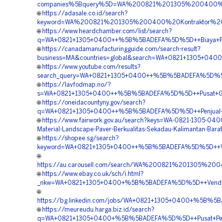
companies%5Bquery%5D=WA%200821%201305%200400%20P
🌐
https://adasale.co.id/search?
keyword=WA%200821%201305%200400%20Kontraktor%20
🌐
https://www.heardchamber.com/list/search?
q=WA+0821+1305+0400++%5B%5BADEFA%5D%5D++Biaya+Pemas
🌐
https://canadamanufacturingguide.com/search-result?
business=MA&countries=global&search=WA+0821+1305+0400
🌐
https://www.youtube.com/results?
search_query=WA+0821+1305+0400++%5B%5BADEFA%5D%5D++
🌐
https://lavfodmap.no/?
s=WA+0821+1305+0400++%5B%5BADEFA%5D%5D++Pusat+Grass
🌐
https://oneidacountyny.gov/search?
q=WA+0821+1305+0400++%5B%5BADEFA%5D%5D++Penjual+Gras
🌐
https://www.fairwork.gov.au/search?keys=WA-0821-1305-040
Material-Landscape-Paver-Berkualitas-Sekadau-Kalimantan-Bara
🌐
https://shopee.sg/search?
keyword=WA+0821+1305+0400++%5B%5BADEFA%5D%5D++Vend
🌐
https://au.carousell.com/search/WA%200821%201305%
🌐
https://www.ebay.co.uk/sch/i.html?
_nkw=WA+0821+1305+0400+%5B%5BADEFA%5D%5D++Vendor+Pe
🌐
https://bg.linkedin.com/jobs/WA+0821+1305+0400+%5B%5B
🌐
https://meureudu.harga.biz.id/search?
q=WA+0821+1305+0400+%5B%5BADEFA%5D%5D++Pusat+Pengad