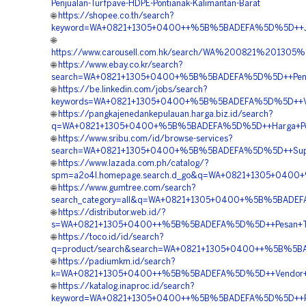
Penjualan-Turfpave-HDPE-Pontianak-Kalimantan-Barat
🌐
https://shopee.co.th/search?
keyword=WA+0821+1305+0400++%5B%5BADEFA%5D%5D++Jual+P
🌐
https://www.carousell.com.hk/search/WA%200821%2013
🌐
https://www.ebay.co.kr/search?
search=WA+0821+1305+0400+%5B%5BADEFA%5D%5D++Penyedi
🌐
https://be.linkedin.com/jobs/search?
keywords=WA+0821+1305+0400+%5B%5BADEFA%5D%5D++Vendo
🌐
https://pangkajenedankepulauan.harga.biz.id/search?
q=WA+0821+1305+0400+%5B%5BADEFA%5D%5D++Harga+Pemas
🌐
https://www.sribu.com/id/browse-services?
search=WA+0821+1305+0400+%5B%5BADEFA%5D%5D++Supplier
🌐
https://www.lazada.com.ph/catalog/?
spm=a2o4l.homepage.search.d_go&q=WA+0821+1305+0400+
🌐
https://www.gumtree.com/search?
search_category=all&q=WA+0821+1305+0400+%5B%5BADEFA%
🌐
https://distributor.web.id/?
s=WA+0821+1305+0400++%5B%5BADEFA%5D%5D++Pesan+Turf
🌐
https://toco.id/id/search?
q=product/search&search=WA+0821+1305+0400++%5B%5BADE
🌐
https://padiumkm.id/search?
k=WA+0821+1305+0400++%5B%5BADEFA%5D%5D++Vendor+Pavi
🌐
https://katalog.inaproc.id/search?
keyword=WA+0821+1305+0400++%5B%5BADEFA%5D%5D++Pusa