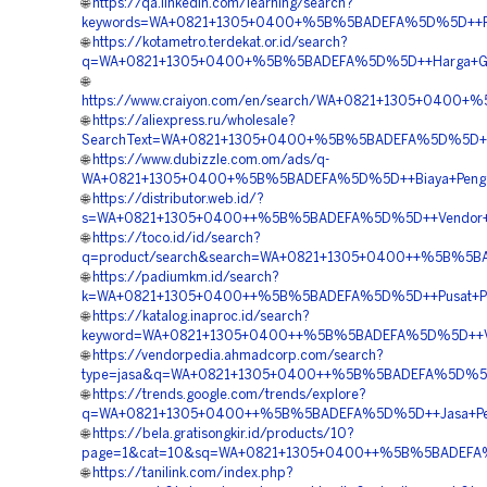
🌐
https://qa.linkedin.com/learning/search?
keywords=WA+0821+1305+0400+%5B%5BADEFA%5D%5D++Pusat
🌐
https://kotametro.terdekat.or.id/search?
q=WA+0821+1305+0400+%5B%5BADEFA%5D%5D++Harga+Gravel
🌐
https://www.craiyon.com/en/search/WA+0821+1305+0400+%
🌐
https://aliexpress.ru/wholesale?
SearchText=WA+0821+1305+0400+%5B%5BADEFA%5D%5D++Pusa
🌐
https://www.dubizzle.com.om/ads/q-
WA+0821+1305+0400+%5B%5BADEFA%5D%5D++Biaya+Pengadaa
🌐
https://distributor.web.id/?
s=WA+0821+1305+0400++%5B%5BADEFA%5D%5D++Vendor+Turf
🌐
https://toco.id/id/search?
q=product/search&search=WA+0821+1305+0400++%5B%5BADE
🌐
https://padiumkm.id/search?
k=WA+0821+1305+0400++%5B%5BADEFA%5D%5D++Pusat+Penjua
🌐
https://katalog.inaproc.id/search?
keyword=WA+0821+1305+0400++%5B%5BADEFA%5D%5D++Vendo
🌐
https://vendorpedia.ahmadcorp.com/search?
type=jasa&q=WA+0821+1305+0400++%5B%5BADEFA%5D%5D++V
🌐
https://trends.google.com/trends/explore?
q=WA+0821+1305+0400++%5B%5BADEFA%5D%5D++Jasa+Pengad
🌐
https://bela.gratisongkir.id/products/10?
page=1&cat=10&sq=WA+0821+1305+0400++%5B%5BADEFA%5D%
🌐
https://tanilink.com/index.php?