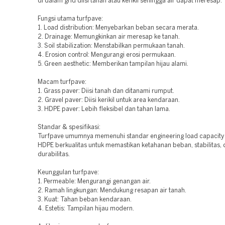
di dalam grid diisi tanah atau kerikil sehingga air dapat meresap.
Fungsi utama turfpave:
1. Load distribution: Menyebarkan beban secara merata.
2. Drainage: Memungkinkan air meresap ke tanah.
3. Soil stabilization: Menstabilkan permukaan tanah.
4. Erosion control: Mengurangi erosi permukaan.
5. Green aesthetic: Memberikan tampilan hijau alami.
Macam turfpave:
1. Grass paver: Diisi tanah dan ditanami rumput.
2. Gravel paver: Diisi kerikil untuk area kendaraan.
3. HDPE paver: Lebih fleksibel dan tahan lama.
Standar & spesifikasi:
Turfpave umumnya memenuhi standar engineering load capacity 
HDPE berkualitas untuk memastikan ketahanan beban, stabilitas,
durabilitas.
Keunggulan turfpave:
1. Permeable: Mengurangi genangan air.
2. Ramah lingkungan: Mendukung resapan air tanah.
3. Kuat: Tahan beban kendaraan.
4. Estetis: Tampilan hijau modern.