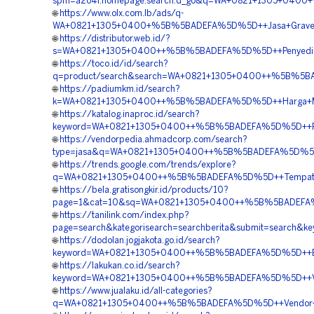
spm=a2o4l.homepage.search.d_go&q=WA+0821+1305+0400+
🌐
https://www.olx.com.lb/ads/q-
WA+0821+1305+0400+%5B%5BADEFA%5D%5D++Jasa+Gravel+Pa
🌐
https://distributor.web.id/?
s=WA+0821+1305+0400++%5B%5BADEFA%5D%5D++Penyedia+Gra
🌐
https://toco.id/id/search?
q=product/search&search=WA+0821+1305+0400++%5B%5BADE
🌐
https://padiumkm.id/search?
k=WA+0821+1305+0400++%5B%5BADEFA%5D%5D++Harga+Materi
🌐
https://katalog.inaproc.id/search?
keyword=WA+0821+1305+0400++%5B%5BADEFA%5D%5D++Penyed
🌐
https://vendorpedia.ahmadcorp.com/search?
type=jasa&q=WA+0821+1305+0400++%5B%5BADEFA%5D%5D++J
🌐
https://trends.google.com/trends/explore?
q=WA+0821+1305+0400++%5B%5BADEFA%5D%5D++Tempat+Jual
🌐
https://bela.gratisongkir.id/products/10?
page=1&cat=10&sq=WA+0821+1305+0400++%5B%5BADEFA%5D%
🌐
https://tanilink.com/index.php?
page=search&kategorisearch=searchberita&submit=search
🌐
https://dodolan.jogjakota.go.id/search?
keyword=WA+0821+1305+0400++%5B%5BADEFA%5D%5D++Biaya+
🌐
https://lakukan.co.id/search?
keyword=WA+0821+1305+0400++%5B%5BADEFA%5D%5D++Vendo
🌐
https://www.jualaku.id/all-categories?
q=WA+0821+1305+0400++%5B%5BADEFA%5D%5D++Vendor+Jual