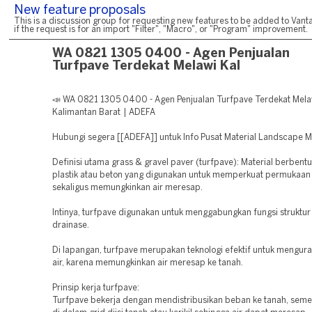
New feature proposals
This is a discussion group for requesting new features to be added to Vanta
if the request is for an import "Filter", "Macro", or "Program" improvement.
WA 0821 1305 0400 - Agen Penjualan
Turfpave Terdekat Melawi Kal
📣 WA 0821 1305 0400 - Agen Penjualan Turfpave Terdekat Mela
Kalimantan Barat | ADEFA
Hubungi segera [[ADEFA]] untuk Info Pusat Material Landscape 
Definisi utama grass & gravel paver (turfpave): Material berbentu
plastik atau beton yang digunakan untuk memperkuat permukaan
sekaligus memungkinkan air meresap.
Intinya, turfpave digunakan untuk menggabungkan fungsi struktur
drainase.
Di lapangan, turfpave merupakan teknologi efektif untuk mengur
air, karena memungkinkan air meresap ke tanah.
Prinsip kerja turfpave:
Turfpave bekerja dengan mendistribusikan beban ke tanah, seme