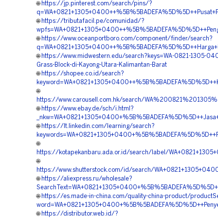
🌐
https://jp.pinterest.com/search/pins/?
q=WA+0821+1305+0400++%5B%5BADEFA%5D%5D++Pusat+Permea
🌐
https://tributafacil.pe/comunidad/?
wpfs=WA+0821+1305+0400++%5B%5BADEFA%5D%5D++Pengadaa
🌐
https://www.oceanportboro.com/component/finder/search?
q=WA+0821+1305+0400++%5B%5BADEFA%5D%5D++Harga+Pemas
🌐
https://www.midwestern.edu/search?keys=WA-0821-1305-04
Grass-Block-di-Kayong-Utara-Kalimantan-Barat
🌐
https://shopee.co.id/search?
keyword=WA+0821+1305+0400++%5B%5BADEFA%5D%5D++Kontra
🌐
https://www.carousell.com.hk/search/WA%200821%201
🌐
https://www.ebay.de/sch/i.html?
_nkw=WA+0821+1305+0400+%5B%5BADEFA%5D%5D++Jasa+Tur
🌐
https://lt.linkedin.com/learning/search?
keywords=WA+0821+1305+0400+%5B%5BADEFA%5D%5D++Peng
🌐
https://kotapekanbaru.ada.or.id/search/label/WA+0821+1
🌐
https://www.shutterstock.com/id/search/WA+0821+1305+0
🌐
https://aliexpress.ru/wholesale?
SearchText=WA+0821+1305+0400+%5B%5BADEFA%5D%5D++Har
🌐
https://es.made-in-china.com/quality-china-product/product
word=WA+0821+1305+0400+%5B%5BADEFA%5D%5D++Penyedia+
🌐
https://distributor.web.id/?