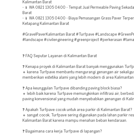
Kalimantan Barat
- 📱 WA 0821 1305 0400 - Tempat Jual Permeable Paving Sekad
Barat
- 📱 WA 0821 1305 0400 - Biaya Pemasangan Grass Paver Terpe
Ketapang Kalimantan Barat
#GravelPaverKalimantan Barat #Turfpave #Landscape #GreenPr
#landscape #civilengineering #greenproject #perkerasan #tam
❓ FAQ Seputar Layanan di Kalimantan Barat
❓ Kenapa proyek di Kalimantan Barat banyak menggunakan Turf
🔹 karena Turfpave membantu mengurangi genangan air sekaligu
memberikan estetika alami yang lebih modern di area Kalimantan
❓ Apa keunggulan Turfpave dibanding paving block biasa?
🔹 lebih baik karena Turfpave memungkinkan infiltrasi air, berbe
paving konvensional yang mudah menyebabkan genangan di Kali
❓ Apakah Turfpave cocok untuk area parkir di Kalimantan Barat?
🔹 sangat cocok, Turfpave sering digunakan pada lahan parkir re
Kalimantan Barat karena mampu menahan beban kendaraan.
❓ Bagaimana cara kerja Turfpave di lapangan?