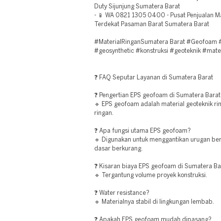
Duty Sijunjung Sumatera Barat
- 📱 WA 0821 1305 0400 - Pusat Penjualan M
Terdekat Pasaman Barat Sumatera Barat
#MaterialRinganSumatera Barat #Geofoam #E
#geosynthetic #konstruksi #geoteknik #mater
❓ FAQ Seputar Layanan di Sumatera Barat
❓ Pengertian EPS geofoam di Sumatera Barat
🔹 EPS geofoam adalah material geoteknik ri
ringan.
❓ Apa fungsi utama EPS geofoam?
🔹 Digunakan untuk menggantikan urugan ber
dasar berkurang.
❓ Kisaran biaya EPS geofoam di Sumatera Ba
🔹 Tergantung volume proyek konstruksi.
❓ Water resistance?
🔹 Materialnya stabil di lingkungan lembab.
❓ Apakah EPS geofoam mudah dipasang?