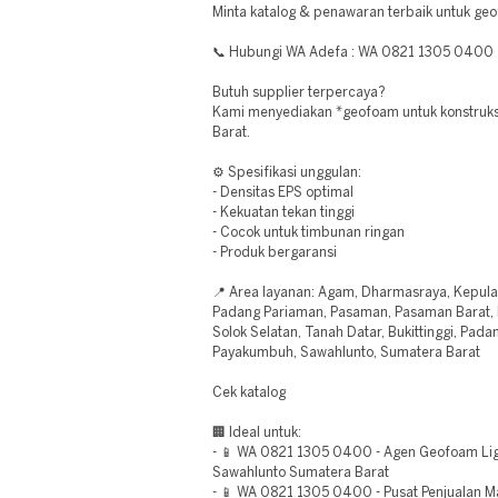
Minta katalog & penawaran terbaik untuk ge
📞 Hubungi WA Adefa : WA 0821 1305 0400
Butuh supplier terpercaya?
Kami menyediakan *geofoam untuk konstruksi
Barat.
⚙️ Spesifikasi unggulan:
- Densitas EPS optimal
- Kekuatan tekan tinggi
- Cocok untuk timbunan ringan
- Produk bergaransi
📍 Area layanan: Agam, Dharmasraya, Kepula
Padang Pariaman, Pasaman, Pasaman Barat, Pes
Solok Selatan, Tanah Datar, Bukittinggi, Pad
Payakumbuh, Sawahlunto, Sumatera Barat
Cek katalog
🏢 Ideal untuk:
- 📱 WA 0821 1305 0400 - Agen Geofoam Light
Sawahlunto Sumatera Barat
- 📱 WA 0821 1305 0400 - Pusat Penjualan M