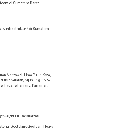
ofoam di Sumatera Barat.
 & infrastruktur* di Sumatera
uan Mentawai, Lima Puluh Kota,
isir Selatan, Sijunjung, Solok,
ang, Padang Panjang, Pariaman,
weight Fill Berkualitas
aterial Geoteknik Geofoam Heavy