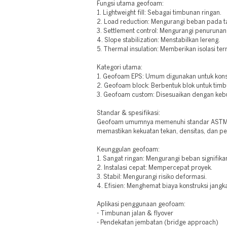
Fungsi utama geofoam:
1. Lightweight fill: Sebagai timbunan ringan.
2. Load reduction: Mengurangi beban pada t
3. Settlement control: Mengurangi penurunan
4. Slope stabilization: Menstabilkan lereng.
5. Thermal insulation: Memberikan isolasi ter
Kategori utama:
1. Geofoam EPS: Umum digunakan untuk kons
2. Geofoam block: Berbentuk blok untuk tim
3. Geofoam custom: Disesuaikan dengan keb
Standar & spesifikasi:
Geofoam umumnya memenuhi standar ASTM D
memastikan kekuatan tekan, densitas, dan p
Keunggulan geofoam:
1. Sangat ringan: Mengurangi beban signifika
2. Instalasi cepat: Mempercepat proyek.
3. Stabil: Mengurangi risiko deformasi.
4. Efisien: Menghemat biaya konstruksi jangk
Aplikasi penggunaan geofoam:
- Timbunan jalan & flyover
- Pendekatan jembatan (bridge approach)