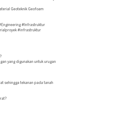
aterial Geoteknik Geofoam
ngineering #Infrastruktur
ialproyek #infrastruktur
?
ngan yang digunakan untuk urugan
at sehingga tekanan pada tanah
rat?