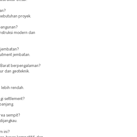
ran?
 kebutuhan proyek.
 bangunan?
nstruksi modern dan
 jembatan?
butment jembatan.
a Barat berpengalaman?
tur dan geoteknik.
 lebih rendah.
i settlement?
 panjang.
rea sempit?
 dijangkau.
m ini?