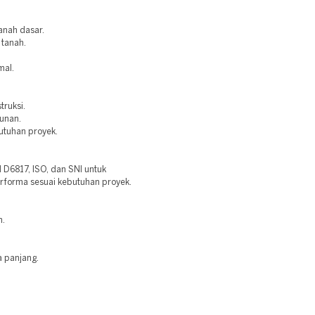
anah dasar.
 tanah.
mal.
truksi.
bunan.
utuhan proyek.
6817, ISO, dan SNI untuk
erforma sesuai kebutuhan proyek.
n.
a panjang.