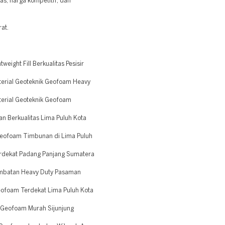
as, harga kompetitif, dan
at.
ight Fill Berkualitas Pesisir
terial Geoteknik Geofoam Heavy
terial Geoteknik Geofoam
n Berkualitas Lima Puluh Kota
eofoam Timbunan di Lima Puluh
rdekat Padang Panjang Sumatera
mbatan Heavy Duty Pasaman
ofoam Terdekat Lima Puluh Kota
Geofoam Murah Sijunjung