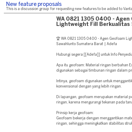
New feature proposals
This is a discussion group for requesting new features to be added to Vantag
WA 0821 1305 0400 - Agen
Lightweight Fill Berkualitas
🏆 WA 0821 1305 0400 - Agen Geofoam Lightw
Sawahlunto Sumatera Barat | Adefa
Hubungi segera [[Adefa]] untuk Info Peny
Apa itu geofoam: Material ringan berbahan 
digunakan sebagai timbunan ringan dalam pr
Intinya, geofoam digunakan untuk mengganti
konvensional dengan yang lebih ringan.
Di lapangan, geofoam merupakan material p
ringan, karena mengurangi tekanan pada tan
Prinsip kerja geofoam:
Geofoam bekerja dengan menggantikan mater
ringan, sehingga meningkatkan stabilitas stru