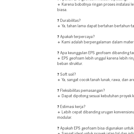
🔹 Karena bobotnya ringan proses instalasi l
biasa.
❓ Durabilitas?
🔹 Ya, tahan lama dapat bertahan bertahun-ta
❓ Apakah terpercaya?
🔹 Kami adalah berpengalaman dalam materia
❓ Apa keunggulan EPS geofoam dibanding ta
🔹 EPS geofoam lebih unggul karena lebih rin
beban struktur.
❓ Soft soil?
🔹 Ya, sangat cocok tanah lunak, rawa, dan 
❓ Fleksibilitas pemasangan?
🔹 Dapat dipotong sesuai kebutuhan proyek k
❓ Estimasi kerja?
🔹 Lebih cepat dibanding urugan konvensiona
modular.
❓ Apakah EPS geofoam bisa digunakan untuk 
🔹 Sangat ideal untuk proyek jalan tol dan inf