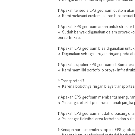
❓ Apakah tersedia EPS geofoam custom uku
🔹 Kami melayani custom ukuran blok sesuai
❓ Apakah EPS geofoam aman untuk struktur
🔹 Sudah banyak digunakan dalam proyek ko
bersertifikasi.
❓ Apakah EPS geofoam bisa digunakan untuk
🔹 Digunakan sebagai urugan ringan pada a
❓ Apakah supplier EPS geofoam di Sumater
🔹 Kami memiliki portofolio proyek infrastruk
❓ Transportasi?
🔹 Karena bobotnya ringan biaya transportasi
❓ Apakah EPS geofoam membantu mengurang
🔹 Ya, sangat efektif penurunan tanah jangka
❓ Apakah EPS geofoam mudah dipasang di a
🔹 Ya, sangat fleksibel area terbatas dan sulit
❓ Kenapa harus memilih supplier EPS geofoa