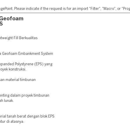
ePoint. Please indicate if the request is for an import "Filter", "Macro", or "P
 Geofoam
 S
eight Fill Berkualitas
edia Geofoam Embankment System
Expanded Polystyrene (EPS) yang
oyek konstruksi.
kan material timbunan
enting dalam proyek timbunan
ah lunak.
ial tanah berat dengan blok EPS
ktur di atasnya.