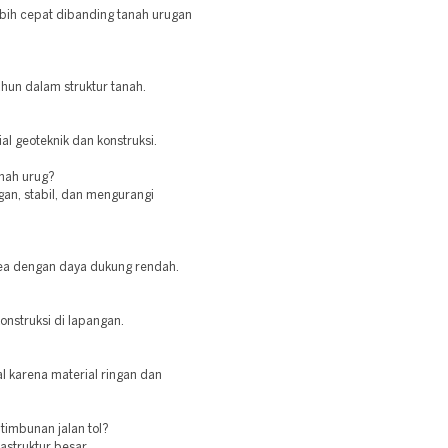
ebih cepat dibanding tanah urugan
hun dalam struktur tanah.
l geoteknik dan konstruksi.
nah urug?
gan, stabil, dan mengurangi
area dengan daya dukung rendah.
onstruksi di lapangan.
l karena material ringan dan
timbunan jalan tol?
rastruktur besar.