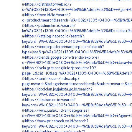
🌐
https://distributor.web.id/?
s=WA+0821+1305+0400++%5B%5BAdefa%5D%5D++Agen+Penju
🌐
https://toco.id/id/search?
q=product/search&search=WA+0821+1305+0400++%5B%5BAde
🌐
https://padiumkm.id/search?
k=WA+0821+1305+0400++%5B%5BAdefa%5D%5D++Jasa+Pemas
🌐
https://katalog.inaproc.id/search?
keyword=WA+0821+1305+0400++%5B%5BAdefa%5D%5D++Jasa+
🌐
https://vendorpedia.ahmadcorp.com/search?
type=jasa&q=WA+0821+1305+0400++%5B%5BAdefa%5D%5D++
🌐
https://trends.google.com/trends/explore?
q=WA+0821+1305+0400++%5B%5BAdefa%5D%5D++Jasa+Penga
🌐
https://bela.gratisongkir.id/products/10?
page=1&cat=10&sq=WA+0821+1305+0400++%5B%5BAdefa%5D%
🌐
https://tanilink.com/index.php?
page=search&kategorisearch=searchberita&submit=searc
🌐
https://dodolan.jogjakota.go.id/search?
keyword=WA+0821+1305+0400++%5B%5BAdefa%5D%5D++Penj
🌐
https://lakukan.co.id/search?
keyword=WA+0821+1305+0400++%5B%5BAdefa%5D%5D++Pusat
🌐
https://www.jualaku.id/all-categories?
q=WA+0821+1305+0400++%5B%5BAdefa%5D%5D++Agen+Geof
🌐
https://www.pricebook.co.id/search?
keyword=WA+0821+1305+0400++%5B%5BAdefa%5D%5D++Jasa
🌐
https://direktoriukm.com/search/?