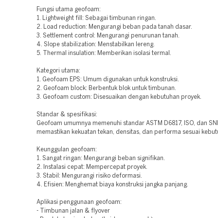
Fungsi utama geofoam:
1. Lightweight fill: Sebagai timbunan ringan.
2. Load reduction: Mengurangi beban pada tanah dasar.
3. Settlement control: Mengurangi penurunan tanah.
4. Slope stabilization: Menstabilkan lereng.
5. Thermal insulation: Memberikan isolasi termal.
Kategori utama:
1. Geofoam EPS: Umum digunakan untuk konstruksi.
2. Geofoam block: Berbentuk blok untuk timbunan.
3. Geofoam custom: Disesuaikan dengan kebutuhan proyek.
Standar & spesifikasi:
Geofoam umumnya memenuhi standar ASTM D6817, ISO, dan SNI
memastikan kekuatan tekan, densitas, dan performa sesuai kebut
Keunggulan geofoam:
1. Sangat ringan: Mengurangi beban signifikan.
2. Instalasi cepat: Mempercepat proyek.
3. Stabil: Mengurangi risiko deformasi.
4. Efisien: Menghemat biaya konstruksi jangka panjang.
Aplikasi penggunaan geofoam:
- Timbunan jalan & flyover