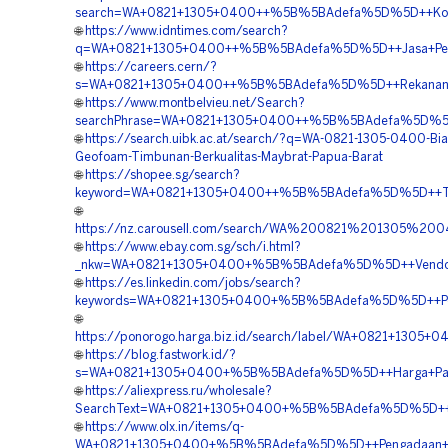
search=WA+0821+1305+0400++%5B%5BAdefa%5D%5D++Kontrak
🌐
https://www.idntimes.com/search?
q=WA+0821+1305+0400++%5B%5BAdefa%5D%5D++Jasa+Pema
🌐
https://careers.cern/?
s=WA+0821+1305+0400++%5B%5BAdefa%5D%5D++Rekanan+G
🌐
https://www.montbelvieu.net/Search?
searchPhrase=WA+0821+1305+0400++%5B%5BAdefa%5D%5D++J
🌐
https://search.uibk.ac.at/search/?q=WA-0821-1305-0400-Bia
Geofoam-Timbunan-Berkualitas-Maybrat-Papua-Barat
🌐
https://shopee.sg/search?
keyword=WA+0821+1305+0400++%5B%5BAdefa%5D%5D++Temp
🌐
https://nz.carousell.com/search/WA%200821%201305
🌐
https://www.ebay.com.sg/sch/i.html?
_nkw=WA+0821+1305+0400+%5B%5BAdefa%5D%5D++Vendor+
🌐
https://es.linkedin.com/jobs/search?
keywords=WA+0821+1305+0400+%5B%5BAdefa%5D%5D++Penye
🌐
https://ponorogo.harga.biz.id/search/label/WA+0821+130
🌐
https://blog.fastwork.id/?
s=WA+0821+1305+0400+%5B%5BAdefa%5D%5D++Harga+Pasan
🌐
https://aliexpress.ru/wholesale?
SearchText=WA+0821+1305+0400+%5B%5BAdefa%5D%5D++V
🌐
https://www.olx.in/items/q-
WA+0821+1305+0400+%5B%5BAdefa%5D%5D++Pengadaan+Geof