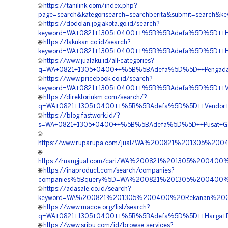
🌐
https://tanilink.com/index.php?
page=search&kategorisearch=searchberita&submit=searc
🌐
https://dodolan.jogjakota.go.id/search?
keyword=WA+0821+1305+0400++%5B%5BAdefa%5D%5D++Harga
🌐
https://lakukan.co.id/search?
keyword=WA+0821+1305+0400++%5B%5BAdefa%5D%5D++Harga+
🌐
https://www.jualaku.id/all-categories?
q=WA+0821+1305+0400++%5B%5BAdefa%5D%5D++Pengadaan+M
🌐
https://www.pricebook.co.id/search?
keyword=WA+0821+1305+0400++%5B%5BAdefa%5D%5D++Vendor
🌐
https://direktoriukm.com/search/?
q=WA+0821+1305+0400++%5B%5BAdefa%5D%5D++Vendor+Pe
🌐
https://blog.fastwork.id/?
s=WA+0821+1305+0400++%5B%5BAdefa%5D%5D++Pusat+Geof
🌐
https://www.ruparupa.com/jual/WA%200821%201305%2
🌐
https://ruangjual.com/cari/WA%200821%201305%200400
🌐
https://inaproduct.com/search/companies?
companies%5Bquery%5D=WA%200821%201305%200400%2
🌐
https://adasale.co.id/search?
keyword=WA%200821%201305%200400%20Rekanan%20Ge
🌐
https://www.macce.org/list/search?
q=WA+0821+1305+0400++%5B%5BAdefa%5D%5D++Harga+Pas
🌐
https://www.sribu.com/id/browse-services?