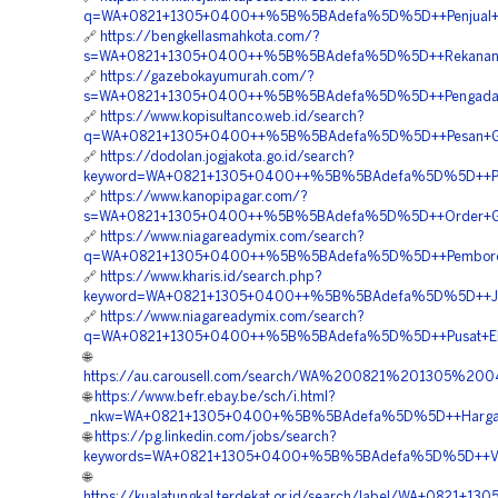
q=WA+0821+1305+0400++%5B%5BAdefa%5D%5D++Penjual+Geo
🔗
https://bengkellasmahkota.com/?
s=WA+0821+1305+0400++%5B%5BAdefa%5D%5D++Rekanan+Geo
🔗
https://gazebokayumurah.com/?
s=WA+0821+1305+0400++%5B%5BAdefa%5D%5D++Pengadaan
🔗
https://www.kopisultanco.web.id/search?
q=WA+0821+1305+0400++%5B%5BAdefa%5D%5D++Pesan+Geo
🔗
https://dodolan.jogjakota.go.id/search?
keyword=WA+0821+1305+0400++%5B%5BAdefa%5D%5D++Pus
🔗
https://www.kanopipagar.com/?
s=WA+0821+1305+0400++%5B%5BAdefa%5D%5D++Order+Geof
🔗
https://www.niagareadymix.com/search?
q=WA+0821+1305+0400++%5B%5BAdefa%5D%5D++Pemborong+M
🔗
https://www.kharis.id/search.php?
keyword=WA+0821+1305+0400++%5B%5BAdefa%5D%5D++Jasa
🔗
https://www.niagareadymix.com/search?
q=WA+0821+1305+0400++%5B%5BAdefa%5D%5D++Pusat+EPS
🌐
https://au.carousell.com/search/WA%200821%201305%
🌐
https://www.befr.ebay.be/sch/i.html?
_nkw=WA+0821+1305+0400+%5B%5BAdefa%5D%5D++Harga+Mat
🌐
https://pg.linkedin.com/jobs/search?
keywords=WA+0821+1305+0400+%5B%5BAdefa%5D%5D++Vend
🌐
https://kualatungkal.terdekat.or.id/search/label/WA+082