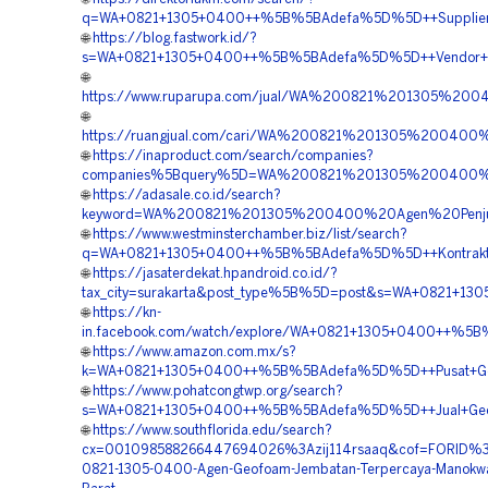
q=WA+0821+1305+0400++%5B%5BAdefa%5D%5D++Supplier+
🌐
https://blog.fastwork.id/?
s=WA+0821+1305+0400++%5B%5BAdefa%5D%5D++Vendor+Ge
🌐
https://www.ruparupa.com/jual/WA%200821%201305%2
🌐
https://ruangjual.com/cari/WA%200821%201305%20040
🌐
https://inaproduct.com/search/companies?
companies%5Bquery%5D=WA%200821%201305%200400%20
🌐
https://adasale.co.id/search?
keyword=WA%200821%201305%200400%20Agen%20Penju
🌐
https://www.westminsterchamber.biz/list/search?
q=WA+0821+1305+0400++%5B%5BAdefa%5D%5D++Kontraktor+P
🌐
https://jasaterdekat.hpandroid.co.id/?
tax_city=surakarta&post_type%5B%5D=post&s=WA+0821+13
🌐
https://kn-
in.facebook.com/watch/explore/WA+0821+1305+0400++%5B%
🌐
https://www.amazon.com.mx/s?
k=WA+0821+1305+0400++%5B%5BAdefa%5D%5D++Pusat+Geofo
🌐
https://www.pohatcongtwp.org/search?
s=WA+0821+1305+0400++%5B%5BAdefa%5D%5D++Jual+Geofo
🌐
https://www.southflorida.edu/search?
cx=001098588266447694026%3Azij114rsaaq&cof=FORID%
0821-1305-0400-Agen-Geofoam-Jembatan-Terpercaya-Manokwa