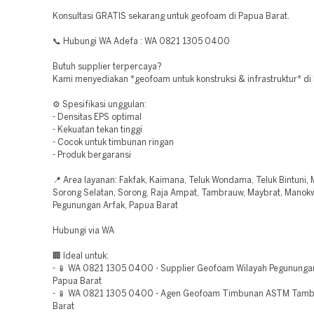
Konsultasi GRATIS sekarang untuk geofoam di Papua Barat.
📞 Hubungi WA Adefa : WA 0821 1305 0400
Butuh supplier terpercaya?
Kami menyediakan *geofoam untuk konstruksi & infrastruktur* di
⚙️ Spesifikasi unggulan:
- Densitas EPS optimal
- Kekuatan tekan tinggi
- Cocok untuk timbunan ringan
- Produk bergaransi
📍 Area layanan: Fakfak, Kaimana, Teluk Wondama, Teluk Bintuni,
Sorong Selatan, Sorong, Raja Ampat, Tambrauw, Maybrat, Manokw
Pegunungan Arfak, Papua Barat
Hubungi via WA
🏢 Ideal untuk:
- 📱 WA 0821 1305 0400 - Supplier Geofoam Wilayah Pegununga
Papua Barat
- 📱 WA 0821 1305 0400 - Agen Geofoam Timbunan ASTM Tam
Barat