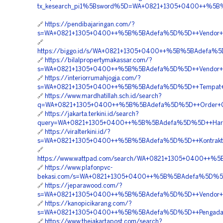
tx_kesearch_pi1%5Bsword%5D=WA+0821+1305+0400++%5B%5
🔗
https://pendibajaringan.com/?
s=WA+0821+1305+0400++%5B%5BAdefa%5D%5D++Vendor+Geof
🔗
https://biggo.id/s/WA+0821+1305+0400++%5B%5BAdefa%5D%
🔗
https://bilalpropertymakassar.com/?
s=WA+0821+1305+0400++%5B%5BAdefa%5D%5D++Vendor+Penga
🔗
https://interiorrumahjogja.com/?
s=WA+0821+1305+0400++%5B%5BAdefa%5D%5D++Tempat+Jua
🔗
https://www.mardhatillah.sch.id/search?
q=WA+0821+1305+0400++%5B%5BAdefa%5D%5D++Order+Geo
🔗
https://jakarta.terkini.id/search?
query=WA+0821+1305+0400++%5B%5BAdefa%5D%5D++Harga+Ge
🔗
https://viralterkini.id/?
s=WA+0821+1305+0400++%5B%5BAdefa%5D%5D++Kontraktor
🔗
https://www.wattpad.com/search/WA+0821+1305+0400++%5
🔗
https://www.plafonpvc-
bekasi.com/s=WA+0821+1305+0400++%5B%5BAdefa%5D%5D++J
🔗
https://jeparawood.com/?
s=WA+0821+1305+0400++%5B%5BAdefa%5D%5D++Vendor+Pe
🔗
https://kanopicikarang.com/?
s=WA+0821+1305+0400++%5B%5BAdefa%5D%5D++Pengadaa
🔗
https://www.thejakartapost.com/search?