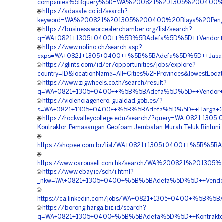
companies%5Bquery%5D=WA%200821%201305%200400%2
🌐
https://adasale.co.id/search?
keyword=WA%200821%201305%200400%20Biaya%20Penga
🌐
https://business.worcesterchamber.org/list/search?
q=WA+0821+1305+0400++%5B%5BAdefa%5D%5D++Vendor+Geo
🌐
https://www.notino.ch/search.asp?
exps=WA+0821+1305+0400++%5B%5BAdefa%5D%5D++Jasa+Geo
🌐
https://glints.com/id/en/opportunities/jobs/explore?
country=ID&locationName=All+Cities%2FProvinces&lowestLocat
🌐
https://www.zigwheels.co.th/search/result?
q=WA+0821+1305+0400++%5B%5BAdefa%5D%5D++Vendor+Peng
🌐
https://violenciagenero.igualdad.gob.es/?
s=WA+0821+1305+0400++%5B%5BAdefa%5D%5D++Harga+Geofoam
🌐
https://rockvalleycollege.edu/search/?query=WA-0821-1305
Kontraktor-Pemasangan-Geofoam-Jembatan-Murah-Teluk-Bintuni
🌐
https://shopee.com.br/list/WA+0821+1305+0400++%5B%5BA
🌐
https://www.carousell.com.hk/search/WA%200821%201
🌐
https://www.ebay.ie/sch/i.html?
_nkw=WA+0821+1305+0400+%5B%5BAdefa%5D%5D++Vendor+Geo
🌐
https://ca.linkedin.com/jobs/WA+0821+1305+0400+%5B%5
🌐
https://borong.harga.biz.id/search?
q=WA+0821+1305+0400+%5B%5BAdefa%5D%5D++Kontraktor+P