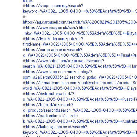
Barat
🌐
https://shopee.com.my/search?
keyword=WA+0821+1305+0400++%5B%5BAdefa%5D%5D++Supp
🌐
https://au.carousell.com/search/WA%200821%201305%
🌐
https://www.ebay.co.uk/sch/i.html?
_nkw=WA+0821+1305+0400+%5B%5BAdefa%5D%5D++Biaya+Pasan
🌐
https://lv.linkedin.com/pub/dir?
firstName=WA+0821+1305+0400+%5B%5BAdefa%5D%5D++Agen
🌐
https://curup.ada.or.id/search?
q=WA+0821+1305+0400+%5B%5BAdefa%5D%5D++Pusat+Penjual
🌐
https://www.sribu.com/id/browse-services?
search=WA+0821+1305+0400+%5B%5BAdefa%5D%5D++Harga+G
🌐
https://www.shop.com.mm/catalog/?
spm=a2a0e.tm80335412.search.d_go&q=WA+0821+1305+0400
🌐
https://fr.made-in-china.com/quality-china-product/productS
word=WA+0821+1305+0400+%5B%5BAdefa%5D%5D++Biaya+Pasa
🌐
https://distributor.web.id/?
s=WA+0821+1305+0400++%5B%5BAdefa%5D%5D++Pusat+Penjua
🌐
https://toco.id/id/search?
q=product/search&search=WA+0821+1305+0400++%5B%5BAde
🌐
https://padiumkm.id/search?
k=WA+0821+1305+0400++%5B%5BAdefa%5D%5D++Kontraktor+
🌐
https://katalog.inaproc.id/search?
keyword=WA+0821+1305+0400++%5B%5BAdefa%5D%5D++Tempat