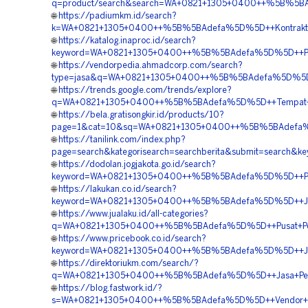
q=product/search&search=WA+0821+1305+0400++%5B%5BAd
🌐
https://padiumkm.id/search?
k=WA+0821+1305+0400++%5B%5BAdefa%5D%5D++Kontraktor
🌐
https://katalog.inaproc.id/search?
keyword=WA+0821+1305+0400++%5B%5BAdefa%5D%5D++Penj
🌐
https://vendorpedia.ahmadcorp.com/search?
type=jasa&q=WA+0821+1305+0400++%5B%5BAdefa%5D%5D++
🌐
https://trends.google.com/trends/explore?
q=WA+0821+1305+0400++%5B%5BAdefa%5D%5D++Tempat+Jua
🌐
https://bela.gratisongkir.id/products/10?
page=1&cat=10&sq=WA+0821+1305+0400++%5B%5BAdefa%5
🌐
https://tanilink.com/index.php?
page=search&kategorisearch=searchberita&submit=search
🌐
https://dodolan.jogjakota.go.id/search?
keyword=WA+0821+1305+0400++%5B%5BAdefa%5D%5D++Peny
🌐
https://lakukan.co.id/search?
keyword=WA+0821+1305+0400++%5B%5BAdefa%5D%5D++Jasa+P
🌐
https://www.jualaku.id/all-categories?
q=WA+0821+1305+0400++%5B%5BAdefa%5D%5D++Pusat+Penga
🌐
https://www.pricebook.co.id/search?
keyword=WA+0821+1305+0400++%5B%5BAdefa%5D%5D++Jual
🌐
https://direktoriukm.com/search/?
q=WA+0821+1305+0400++%5B%5BAdefa%5D%5D++Jasa+Pemasa
🌐
https://blog.fastwork.id/?
s=WA+0821+1305+0400++%5B%5BAdefa%5D%5D++Vendor+Ju