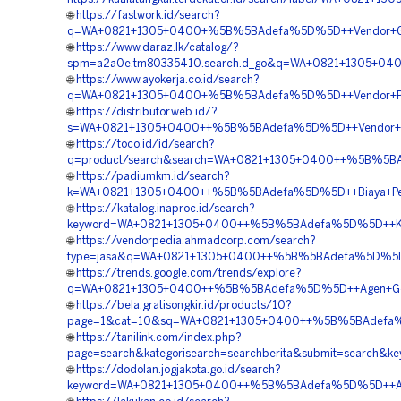
🌐
https://fastwork.id/search?
q=WA+0821+1305+0400+%5B%5BAdefa%5D%5D++Vendor+Geo
🌐
https://www.daraz.lk/catalog/?
spm=a2a0e.tm80335410.search.d_go&q=WA+0821+1305+04
🌐
https://www.ayokerja.co.id/search?
q=WA+0821+1305+0400+%5B%5BAdefa%5D%5D++Vendor+Peng
🌐
https://distributor.web.id/?
s=WA+0821+1305+0400++%5B%5BAdefa%5D%5D++Vendor+Ju
🌐
https://toco.id/id/search?
q=product/search&search=WA+0821+1305+0400++%5B%5BAd
🌐
https://padiumkm.id/search?
k=WA+0821+1305+0400++%5B%5BAdefa%5D%5D++Biaya+Pemas
🌐
https://katalog.inaproc.id/search?
keyword=WA+0821+1305+0400++%5B%5BAdefa%5D%5D++Kontra
🌐
https://vendorpedia.ahmadcorp.com/search?
type=jasa&q=WA+0821+1305+0400++%5B%5BAdefa%5D%5D+
🌐
https://trends.google.com/trends/explore?
q=WA+0821+1305+0400++%5B%5BAdefa%5D%5D++Agen+Geofo
🌐
https://bela.gratisongkir.id/products/10?
page=1&cat=10&sq=WA+0821+1305+0400++%5B%5BAdefa%5
🌐
https://tanilink.com/index.php?
page=search&kategorisearch=searchberita&submit=searc
🌐
https://dodolan.jogjakota.go.id/search?
keyword=WA+0821+1305+0400++%5B%5BAdefa%5D%5D++Age