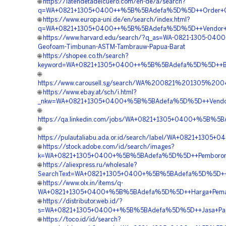
🌐
https://latendetadelcuero.com/en-de/a/search?
q=WA+0821+1305+0400++%5B%5BAdefa%5D%5D++Order+Geo
🌐
https://www.europa-uni.de/en/search/index.html?
q=WA+0821+1305+0400++%5B%5BAdefa%5D%5D++Vendor+G
🌐
https://www.harvard.edu/search/?q_as=WA-0821-1305-0400-
Geofoam-Timbunan-ASTM-Tambrauw-Papua-Barat
🌐
https://shopee.co.th/search?
keyword=WA+0821+1305+0400++%5B%5BAdefa%5D%5D++Biay
🌐
https://www.carousell.sg/search/WA%200821%201305%
🌐
https://www.ebay.at/sch/i.html?
_nkw=WA+0821+1305+0400+%5B%5BAdefa%5D%5D++Vendor+
🌐
https://qa.linkedin.com/jobs/WA+0821+1305+0400+%5B%5BA
🌐
https://pulautaliabu.ada.or.id/search/label/WA+0821+1
🌐
https://stock.adobe.com/id/search/images?
k=WA+0821+1305+0400+%5B%5BAdefa%5D%5D++Pemborong+
🌐
https://aliexpress.ru/wholesale?
SearchText=WA+0821+1305+0400+%5B%5BAdefa%5D%5D++V
🌐
https://www.olx.in/items/q-
WA+0821+1305+0400+%5B%5BAdefa%5D%5D++Harga+Pemasa
🌐
https://distributor.web.id/?
s=WA+0821+1305+0400++%5B%5BAdefa%5D%5D++Jasa+Pasang
🌐
https://toco.id/id/search?