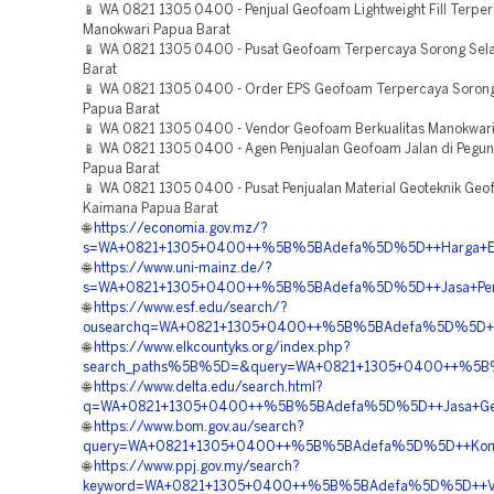
📱 WA 0821 1305 0400 - Penjual Geofoam Lightweight Fill Terpe
Manokwari Papua Barat
📱 WA 0821 1305 0400 - Pusat Geofoam Terpercaya Sorong Sel
Barat
📱 WA 0821 1305 0400 - Order EPS Geofoam Terpercaya Sorong
Papua Barat
📱 WA 0821 1305 0400 - Vendor Geofoam Berkualitas Manokwari
📱 WA 0821 1305 0400 - Agen Penjualan Geofoam Jalan di Pegu
Papua Barat
📱 WA 0821 1305 0400 - Pusat Penjualan Material Geoteknik Ge
Kaimana Papua Barat
🌐
https://economia.gov.mz/?
s=WA+0821+1305+0400++%5B%5BAdefa%5D%5D++Harga+EPS+G
🌐
https://www.uni-mainz.de/?
s=WA+0821+1305+0400++%5B%5BAdefa%5D%5D++Jasa+Penga
🌐
https://www.esf.edu/search/?
ousearchq=WA+0821+1305+0400++%5B%5BAdefa%5D%5D++Tem
🌐
https://www.elkcountyks.org/index.php?
search_paths%5B%5D=&query=WA+0821+1305+0400++%5B%
🌐
https://www.delta.edu/search.html?
q=WA+0821+1305+0400++%5B%5BAdefa%5D%5D++Jasa+Geof
🌐
https://www.bom.gov.au/search?
query=WA+0821+1305+0400++%5B%5BAdefa%5D%5D++Kontra
🌐
https://www.ppj.gov.my/search?
keyword=WA+0821+1305+0400++%5B%5BAdefa%5D%5D++Vend