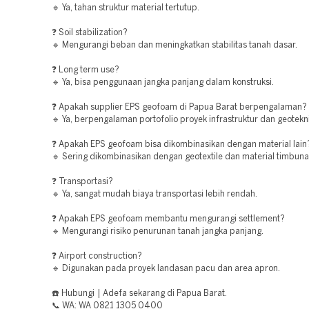
🔹 Ya, tahan struktur material tertutup.
❓ Soil stabilization?
🔹 Mengurangi beban dan meningkatkan stabilitas tanah dasar.
❓ Long term use?
🔹 Ya, bisa penggunaan jangka panjang dalam konstruksi.
❓ Apakah supplier EPS geofoam di Papua Barat berpengalaman?
🔹 Ya, berpengalaman portofolio proyek infrastruktur dan geotekni
❓ Apakah EPS geofoam bisa dikombinasikan dengan material lain
🔹 Sering dikombinasikan dengan geotextile dan material timbunan
❓ Transportasi?
🔹 Ya, sangat mudah biaya transportasi lebih rendah.
❓ Apakah EPS geofoam membantu mengurangi settlement?
🔹 Mengurangi risiko penurunan tanah jangka panjang.
❓ Airport construction?
🔹 Digunakan pada proyek landasan pacu dan area apron.
☎️ Hubungi | Adefa sekarang di Papua Barat.
📞 WA: WA 0821 1305 0400