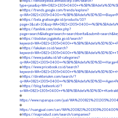
🌐
https://vendorpedia.ahmadcorp.com/search?
type=jasa&q=WA+0821+1305+0400++%5B%5BAdefa%5D%5D++R
🌐
https://trends.google.com/trends/explore?
q=WA+0821+1305+0400++%5B%5BAdefa%5D%5D++Biaya+Pemas
🌐
https://bela.gratisongkir.id/products/10?
page=1&cat=10&sq=WA+0821+1305+0400++%5B%5BAdefa%5D
🌐
https://tanilink.com/index.php?
page=search&kategorisearch=searchberita&submit=search
🌐
https://dodolan.jogjakota.go.id/search?
keyword=WA+0821+1305+0400++%5B%5BAdefa%5D%5D++Pusat
🌐
https://lakukan.co.id/search?
keyword=WA+0821+1305+0400++%5B%5BAdefa%5D%5D++Tempat+
🌐
https://www.jualaku.id/all-categories?
q=WA+0821+1305+0400++%5B%5BAdefa%5D%5D++Harga+Pasan
🌐
https://www.pricebook.co.id/search?
keyword=WA+0821+1305+0400++%5B%5BAdefa%5D%5D++Harga+
🌐
https://direktoriukm.com/search/?
q=WA+0821+1305+0400++%5B%5BAdefa%5D%5D++Agen+Penjual
🌐
https://blog.fastwork.id/?
s=WA+0821+1305+0400++%5B%5BAdefa%5D%5D++Kontraktor+
🌐
https://www.ruparupa.com/jual/WA%200821%201305%20
🌐
https://ruangjual.com/cari/WA%200821%201305%20040
🌐
https://inaproduct.com/search/companies?