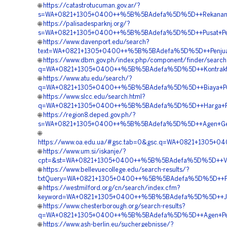
🌐
https://catastrotucuman.gov.ar/?
s=WA+0821+1305+0400++%5B%5BAdefa%5D%5D++Rekanan+Ge
🌐
https://palisadesparknj.org/?
s=WA+0821+1305+0400++%5B%5BAdefa%5D%5D++Pusat+Penjua
🌐
https://www.davenport.edu/search?
text=WA+0821+1305+0400++%5B%5BAdefa%5D%5D++Penjual+Ge
🌐
https://www.dbm.gov.ph/index.php/component/finder/search
q=WA+0821+1305+0400++%5B%5BAdefa%5D%5D++Kontraktor+Pe
🌐
https://www.atu.edu/search/?
q=WA+0821+1305+0400++%5B%5BAdefa%5D%5D++Biaya+Peng
🌐
https://www.slcc.edu/search.html?
q=WA+0821+1305+0400++%5B%5BAdefa%5D%5D++Harga+Pasang
🌐
https://region8.deped.gov.ph/?
s=WA+0821+1305+0400++%5B%5BAdefa%5D%5D++Agen+Geof
🌐
https://www.oa.edu.ua/#gsc.tab=0&gsc.q=WA+0821+1305+0
🌐
https://www.um.si/iskanje/?
cpt=&st=WA+0821+1305+0400++%5B%5BAdefa%5D%5D++Ven
🌐
https://www.bellevuecollege.edu/search-results/?
txtQuery=WA+0821+1305+0400++%5B%5BAdefa%5D%5D++Penjua
🌐
https://westmilford.org/cn/search/index.cfm?
keyword=WA+0821+1305+0400++%5B%5BAdefa%5D%5D++Jasa
🌐
https://www.chesterborough.org/search-results?
q=WA+0821+1305+0400++%5B%5BAdefa%5D%5D++Agen+Penjual
🌐
https://www.ash-berlin.eu/suchergebnisse/?