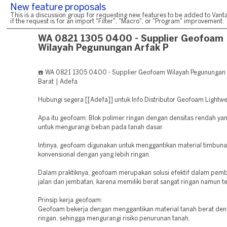
New feature proposals
This is a discussion group for requesting new features to be added to Vanta
if the request is for an import "Filter", "Macro", or "Program" improvement.
WA 0821 1305 0400 - Supplier Geofoam
Wilayah Pegunungan Arfak P
☎️ WA 0821 1305 0400 - Supplier Geofoam Wilayah Pegunungan
Barat | Adefa
Hubungi segera [[Adefa]] untuk Info Distributor Geofoam Lightwei
Apa itu geofoam: Blok polimer ringan dengan densitas rendah ya
untuk mengurangi beban pada tanah dasar.
Intinya, geofoam digunakan untuk menggantikan material timbun
konvensional dengan yang lebih ringan.
Dalam praktiknya, geofoam merupakan solusi efektif dalam pe
jalan dan jembatan, karena memiliki berat sangat ringan namun te
Prinsip kerja geofoam:
Geofoam bekerja dengan menggantikan material tanah berat den
ringan, sehingga mengurangi risiko penurunan tanah.