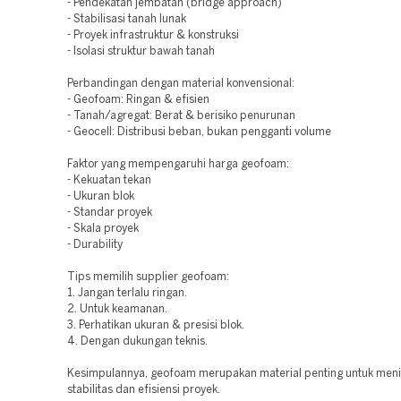
- Pendekatan jembatan (bridge approach)
- Stabilisasi tanah lunak
- Proyek infrastruktur & konstruksi
- Isolasi struktur bawah tanah
Perbandingan dengan material konvensional:
- Geofoam: Ringan & efisien
- Tanah/agregat: Berat & berisiko penurunan
- Geocell: Distribusi beban, bukan pengganti volume
Faktor yang mempengaruhi harga geofoam:
- Kekuatan tekan
- Ukuran blok
- Standar proyek
- Skala proyek
- Durability
Tips memilih supplier geofoam:
1. Jangan terlalu ringan.
2. Untuk keamanan.
3. Perhatikan ukuran & presisi blok.
4. Dengan dukungan teknis.
Kesimpulannya, geofoam merupakan material penting untuk men
stabilitas dan efisiensi proyek.