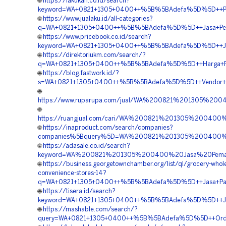
🌐
https://lakukan.co.id/search?
keyword=WA+0821+1305+0400++%5B%5BAdefa%5D%5D++Pusa
🌐
https://www.jualaku.id/all-categories?
q=WA+0821+1305+0400++%5B%5BAdefa%5D%5D++Jasa+Pema
🌐
https://www.pricebook.co.id/search?
keyword=WA+0821+1305+0400++%5B%5BAdefa%5D%5D++Jasa
🌐
https://direktoriukm.com/search/?
q=WA+0821+1305+0400++%5B%5BAdefa%5D%5D++Harga+Pas
🌐
https://blog.fastwork.id/?
s=WA+0821+1305+0400++%5B%5BAdefa%5D%5D++Vendor+Jua
🌐
https://www.ruparupa.com/jual/WA%200821%201305%2
🌐
https://ruangjual.com/cari/WA%200821%201305%2004
🌐
https://inaproduct.com/search/companies?
companies%5Bquery%5D=WA%200821%201305%200400%
🌐
https://adasale.co.id/search?
keyword=WA%200821%201305%200400%20Jasa%20Pemas
🌐
https://business.georgetownchamber.org/list/ql/grocery-whole
convenience-stores-14?
q=WA+0821+1305+0400++%5B%5BAdefa%5D%5D++Jasa+Pasa
🌐
https://tisera.id/search?
keyword=WA+0821+1305+0400++%5B%5BAdefa%5D%5D++Jasa
🌐
https://mashable.com/search/?
query=WA+0821+1305+0400++%5B%5BAdefa%5D%5D++Order+G