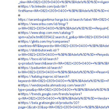
_nkw=WA+0821+1305+0400+%5B%5BAdefa%5D%5D++Agen+Penju
🌐
https://bi.linkedin.com/pub/dir?
firstName=WA+0821+1305+0400+%5B%5BAdefa%5D%5D++Agen
🌐
https://serambagiantimur.harga.biz.id/search/label/WA
🌐
https://www.sribu.com/id/blog/?
s=WA+0821+1305+0400+%5B%5BAdefa%5D%5D++Penjual+EPS
🌐
https://www.shop.com.mm/catalog/?
spm=a2a0e.tm80335412.search.d_go&q=WA+0821+1305+040
🌐
https://glints.com/my/companies?
countries=MY&keywords=WA+0821+1305+0400+%5B%5BAdefa%
🌐
https://distributor.web.id/?
s=WA+0821+1305+0400++%5B%5BAdefa%5D%5D++Penyedia+E
🌐
https://toco.id/id/search?
q=product/search&search=WA+0821+1305+0400++%5B%5BAd
🌐
https://padiumkm.id/search?
k=WA+0821+1305+0400++%5B%5BAdefa%5D%5D++Pesan+Geof
🌐
https://katalog.inaproc.id/search?
keyword=WA+0821+1305+0400++%5B%5BAdefa%5D%5D++Pen
🌐
https://vendorpedia.ahmadcorp.com/search?
type=jasa&q=WA+0821+1305+0400++%5B%5BAdefa%5D%5D++P
🌐
https://trends.google.com/trends/explore?
q=WA+0821+1305+0400++%5B%5BAdefa%5D%5D++Vendor+Ge
🌐
https://bela.gratisongkir.id/products/10?
page=1&cat=10&sq=WA+0821+1305+0400++%5B%5BAdefa%5D%