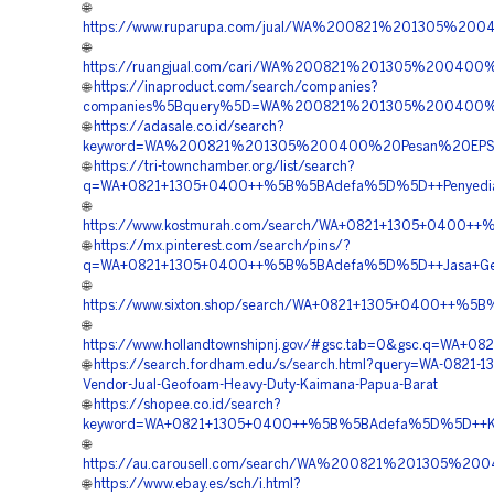
🌐
https://www.ruparupa.com/jual/WA%200821%201305%
🌐
https://ruangjual.com/cari/WA%200821%201305%20040
🌐
https://inaproduct.com/search/companies?
companies%5Bquery%5D=WA%200821%201305%200400%20K
🌐
https://adasale.co.id/search?
keyword=WA%200821%201305%200400%20Pesan%20EPS
🌐
https://tri-townchamber.org/list/search?
q=WA+0821+1305+0400++%5B%5BAdefa%5D%5D++Penyedia+G
🌐
https://www.kostmurah.com/search/WA+0821+1305+0400++%
🌐
https://mx.pinterest.com/search/pins/?
q=WA+0821+1305+0400++%5B%5BAdefa%5D%5D++Jasa+Geofo
🌐
https://www.sixton.shop/search/WA+0821+1305+0400++%5B
🌐
https://www.hollandtownshipnj.gov/#gsc.tab=0&gsc.q=W
🌐
https://search.fordham.edu/s/search.html?query=WA-0821-
Vendor-Jual-Geofoam-Heavy-Duty-Kaimana-Papua-Barat
🌐
https://shopee.co.id/search?
keyword=WA+0821+1305+0400++%5B%5BAdefa%5D%5D++Kont
🌐
https://au.carousell.com/search/WA%200821%201305%
🌐
https://www.ebay.es/sch/i.html?