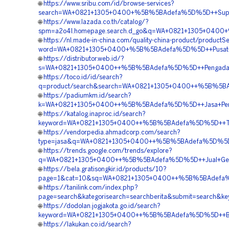
🌐
https://www.sribu.com/id/browse-services?
search=WA+0821+1305+0400+%5B%5BAdefa%5D%5D++Supplie
🌐
https://www.lazada.co.th/catalog/?
spm=a2o4l.homepage.search.d_go&q=WA+0821+1305+0400+%
🌐
https://nl.made-in-china.com/quality-china-product/productS
word=WA+0821+1305+0400+%5B%5BAdefa%5D%5D++Pusat+Pe
🌐
https://distributor.web.id/?
s=WA+0821+1305+0400++%5B%5BAdefa%5D%5D++Pengadaan+
🌐
https://toco.id/id/search?
q=product/search&search=WA+0821+1305+0400++%5B%5BAd
🌐
https://padiumkm.id/search?
k=WA+0821+1305+0400++%5B%5BAdefa%5D%5D++Jasa+Pemas
🌐
https://katalog.inaproc.id/search?
keyword=WA+0821+1305+0400++%5B%5BAdefa%5D%5D++Temp
🌐
https://vendorpedia.ahmadcorp.com/search?
type=jasa&q=WA+0821+1305+0400++%5B%5BAdefa%5D%5D++
🌐
https://trends.google.com/trends/explore?
q=WA+0821+1305+0400++%5B%5BAdefa%5D%5D++Jual+Geof
🌐
https://bela.gratisongkir.id/products/10?
page=1&cat=10&sq=WA+0821+1305+0400++%5B%5BAdefa%5D%
🌐
https://tanilink.com/index.php?
page=search&kategorisearch=searchberita&submit=searc
🌐
https://dodolan.jogjakota.go.id/search?
keyword=WA+0821+1305+0400++%5B%5BAdefa%5D%5D++Biay
🌐
https://lakukan.co.id/search?