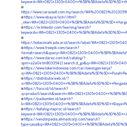
keyword=WA+0821+1305+0400++%5B%5BAdefa%5D%5D++Kontra
🌐
https://www.carousell.com.my/search/WA%200821%20
🌐
https://www.ebay.ie/sch/i.html?
_nkw=WA+0821+1305+0400+%5B%5BAdefa%5D%5D++Harga+Pem
🌐
https://ie.linkedin.com/learning/search?
keywords=WA+0821+1305+0400+%5B%5BAdefa%5D%5D++Agen
🌐
https://kotacimahi.ada.or.id/search/label/WA+0821+130
🌐
https://www.freepik.com/search?
format=search&query=WA+0821+1305+0400+%5B%5BAdefa%
🌐
https://www.daraz.com.bd/catalog/?
spm=a2a0e.tm80335411.search.d_go&q=WA+0821+1305+0400
🌐
https://www.lokerindonesia.com/cari-lowongan-kerja?
q=WA+0821+1305+0400+%5B%5BAdefa%5D%5D++Pusat+Penju
🌐
https://distributor.web.id/?
s=WA+0821+1305+0400++%5B%5BAdefa%5D%5D++Pengadaan+
🌐
https://toco.id/id/search?
q=product/search&search=WA+0821+1305+0400++%5B%5BA
🌐
https://padiumkm.id/search?
k=WA+0821+1305+0400++%5B%5BAdefa%5D%5D++Biaya+Pengad
🌐
https://katalog.inaproc.id/search?
keyword=WA+0821+1305+0400++%5B%5BAdefa%5D%5D++Jasa
🌐
https://vendorpedia.ahmadcorp.com/search?
type=jasa&q=WA+0821+1305+0400++%5B%5BAdefa%5D%5D++J