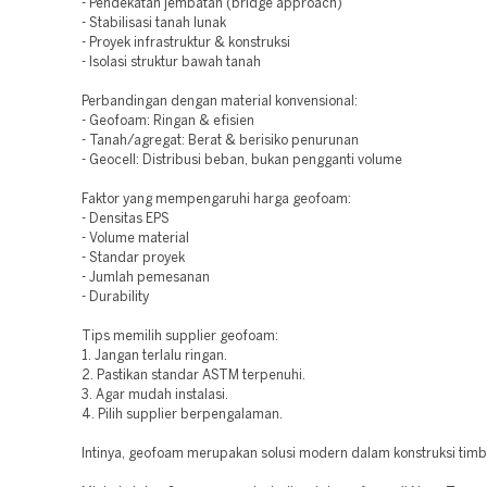
- Pendekatan jembatan (bridge approach)
- Stabilisasi tanah lunak
- Proyek infrastruktur & konstruksi
- Isolasi struktur bawah tanah
Perbandingan dengan material konvensional:
- Geofoam: Ringan & efisien
- Tanah/agregat: Berat & berisiko penurunan
- Geocell: Distribusi beban, bukan pengganti volume
Faktor yang mempengaruhi harga geofoam:
- Densitas EPS
- Volume material
- Standar proyek
- Jumlah pemesanan
- Durability
Tips memilih supplier geofoam:
1. Jangan terlalu ringan.
2. Pastikan standar ASTM terpenuhi.
3. Agar mudah instalasi.
4. Pilih supplier berpengalaman.
Intinya, geofoam merupakan solusi modern dalam konstruksi timb