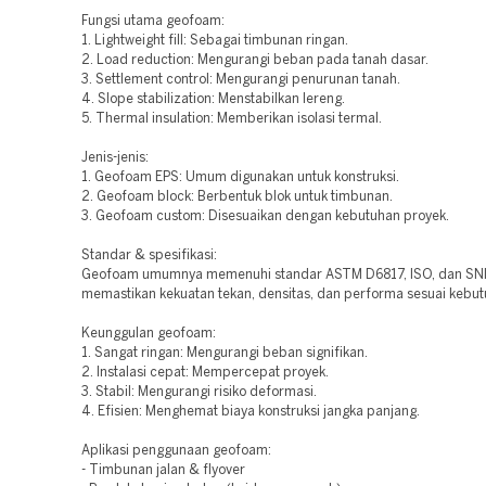
Fungsi utama geofoam:
1. Lightweight fill: Sebagai timbunan ringan.
2. Load reduction: Mengurangi beban pada tanah dasar.
3. Settlement control: Mengurangi penurunan tanah.
4. Slope stabilization: Menstabilkan lereng.
5. Thermal insulation: Memberikan isolasi termal.
Jenis-jenis:
1. Geofoam EPS: Umum digunakan untuk konstruksi.
2. Geofoam block: Berbentuk blok untuk timbunan.
3. Geofoam custom: Disesuaikan dengan kebutuhan proyek.
Standar & spesifikasi:
Geofoam umumnya memenuhi standar ASTM D6817, ISO, dan SNI
memastikan kekuatan tekan, densitas, dan performa sesuai kebut
Keunggulan geofoam:
1. Sangat ringan: Mengurangi beban signifikan.
2. Instalasi cepat: Mempercepat proyek.
3. Stabil: Mengurangi risiko deformasi.
4. Efisien: Menghemat biaya konstruksi jangka panjang.
Aplikasi penggunaan geofoam:
- Timbunan jalan & flyover