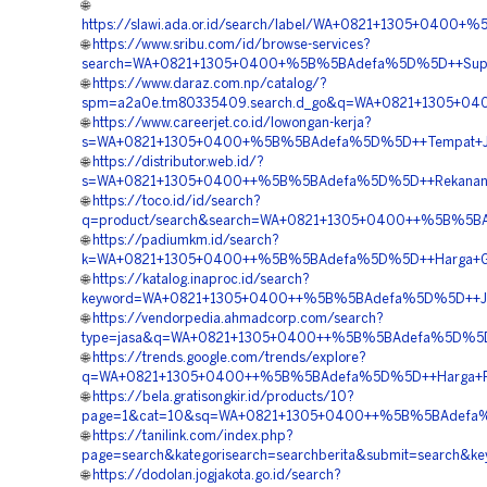
🌐
https://slawi.ada.or.id/search/label/WA+0821+1305+0400+
🌐
https://www.sribu.com/id/browse-services?
search=WA+0821+1305+0400+%5B%5BAdefa%5D%5D++Supplie
🌐
https://www.daraz.com.np/catalog/?
spm=a2a0e.tm80335409.search.d_go&q=WA+0821+1305+040
🌐
https://www.careerjet.co.id/lowongan-kerja?
s=WA+0821+1305+0400+%5B%5BAdefa%5D%5D++Tempat+Jual
🌐
https://distributor.web.id/?
s=WA+0821+1305+0400++%5B%5BAdefa%5D%5D++Rekanan+Mate
🌐
https://toco.id/id/search?
q=product/search&search=WA+0821+1305+0400++%5B%5BAd
🌐
https://padiumkm.id/search?
k=WA+0821+1305+0400++%5B%5BAdefa%5D%5D++Harga+Geofo
🌐
https://katalog.inaproc.id/search?
keyword=WA+0821+1305+0400++%5B%5BAdefa%5D%5D++Jasa
🌐
https://vendorpedia.ahmadcorp.com/search?
type=jasa&q=WA+0821+1305+0400++%5B%5BAdefa%5D%5D++J
🌐
https://trends.google.com/trends/explore?
q=WA+0821+1305+0400++%5B%5BAdefa%5D%5D++Harga+Pen
🌐
https://bela.gratisongkir.id/products/10?
page=1&cat=10&sq=WA+0821+1305+0400++%5B%5BAdefa%5
🌐
https://tanilink.com/index.php?
page=search&kategorisearch=searchberita&submit=search
🌐
https://dodolan.jogjakota.go.id/search?