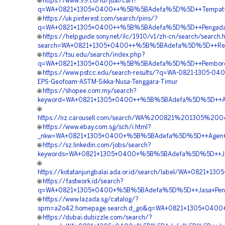
🌐
https://www.99.co/id/jual/cari?
q=WA+0821+1305+0400++%5B%5BAdefa%5D%5D++Tempat+Jual
🌐
https://uk.pinterest.com/search/pins/?
q=WA+0821+1305+0400++%5B%5BAdefa%5D%5D++Pengadaan+M
🌐
https://helpguide.sony.net/ilc/1910/v1/zh-cn/search/search.
search=WA+0821+1305+0400++%5B%5BAdefa%5D%5D++Rekana
🌐
https://tsu.edu/search/index.php?
q=WA+0821+1305+0400++%5B%5BAdefa%5D%5D++Pemborong+G
🌐
https://www.pstcc.edu/search-results/?q=WA-0821-1305-04
EPS-Geofoam-ASTM-Sikka-Nusa-Tenggara-Timur
🌐
https://shopee.com.my/search?
keyword=WA+0821+1305+0400++%5B%5BAdefa%5D%5D++Agen
🌐
https://nz.carousell.com/search/WA%200821%201305
🌐
https://www.ebay.com.sg/sch/i.html?
_nkw=WA+0821+1305+0400+%5B%5BAdefa%5D%5D++Agen+Ge
🌐
https://sz.linkedin.com/jobs/search?
keywords=WA+0821+1305+0400+%5B%5BAdefa%5D%5D++Jasa+
🌐
https://kotatanjungbalai.ada.or.id/search/label/WA+082
🌐
https://fastwork.id/search?
q=WA+0821+1305+0400+%5B%5BAdefa%5D%5D++Jasa+Pengad
🌐
https://www.lazada.sg/catalog/?
spm=a2o42.homepage.search.d_go&q=WA+0821+1305+0400+
🌐
https://dubai.dubizzle.com/search/?