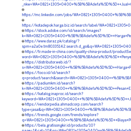
_nkw=WA+0821+1305+0400+%5B%5BAdefa%5D%5D++Jual+Geo
🌐
https://mc.linkedin.com/jobs/WA+0821+1305+0400+%5B%5
🌐
https://kotadepok.harga.biz.id/search/label/WA+0821+1
🌐
https://stock.adobe.com/id/search/images?
k=WA+0821+1305+0400+%5B%5BAdefa%5D%5D++Harga+Penga
🌐
https://www.daraz.pk/catalog/?
spm=a2a0e.tm80335142.search.d_go&q=WA+0821+1305+040
🌐
https://tr.made-in-china.com/quality-china-product/productS
word=WA+0821+1305+0400+%5B%5BAdefa%5D%5D++Penyedia
🌐
https://distributor.web.id/?
s=WA+0821+1305+0400++%5B%5BAdefa%5D%5D++Harga+Pemas
🌐
https://toco.id/id/search?
q=product/search&search=WA+0821+1305+0400++%5B%5BAde
🌐
https://padiumkm.id/search?
k=WA+0821+1305+0400++%5B%5BAdefa%5D%5D++Pesan+EPS
🌐
https://katalog.inaproc.id/search?
keyword=WA+0821+1305+0400++%5B%5BAdefa%5D%5D++Jasa
🌐
https://vendorpedia.ahmadcorp.com/search?
type=jasa&q=WA+0821+1305+0400++%5B%5BAdefa%5D%5D++S
🌐
https://trends.google.com/trends/explore?
q=WA+0821+1305+0400++%5B%5BAdefa%5D%5D++Biaya+Peng
🌐
https://bela.gratisongkir.id/products/10?
page=1&cat=10&sq=WA+0821+1305+0400++%5B%5BAdefa%5