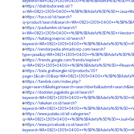
keyword=WA+0821+1305+0400+%5B%5BAdefa%5D%5D++Jasa+Pe
🌐
https://distributor.web.id/?
s=WA+0821+1305+0400++%5B%5BAdefa%5D%5D++Jasa+Mater
🌐
https://toco.id/id/search?
q=product/search&search=WA+0821+1305+0400++%5B%5BAd
🌐
https://padiumkm.id/search?
k=WA+0821+1305+0400++%5B%5BAdefa%5D%5D++Vendor+Jual+
🌐
https://katalog.inaproc.id/search?
keyword=WA+0821+1305+0400++%5B%5BAdefa%5D%5D++Pemb
🌐
https://vendorpedia.ahmadcorp.com/search?
type=jasa&q=WA+0821+1305+0400++%5B%5BAdefa%5D%5D++H
🌐
https://trends.google.com/trends/explore?
q=WA+0821+1305+0400++%5B%5BAdefa%5D%5D++Pesan+Mater
🌐
https://bela.gratisongkir.id/products/10?
page=1&cat=10&sq=WA+0821+1305+0400++%5B%5BAdefa%5D%5
🌐
https://tanilink.com/index.php?
page=search&kategorisearch=searchberita&submit=searc
🌐
https://dodolan.jogjakota.go.id/search?
keyword=WA+0821+1305+0400++%5B%5BAdefa%5D%5D++Biay
🌐
https://lakukan.co.id/search?
keyword=WA+0821+1305+0400++%5B%5BAdefa%5D%5D++Vendo
🌐
https://www.jualaku.id/all-categories?
q=WA+0821+1305+0400++%5B%5BAdefa%5D%5D++Jual+Geof
🌐
https://www.pricebook.co.id/search?
keyword=WA+0821+1305+0400++%5B%5BAdefa%5D%5D++Kontra