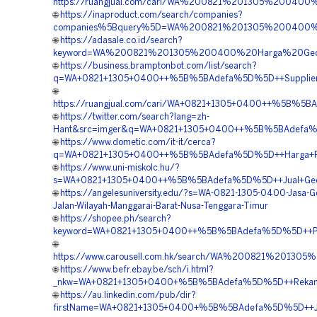
https://ruangjual.com/cari/WA%200821%201305%20040
🌐
https://inaproduct.com/search/companies?
companies%5Bquery%5D=WA%200821%201305%200400%2
🌐
https://adasale.co.id/search?
keyword=WA%200821%201305%200400%20Harga%20Geof
🌐
https://business.bramptonbot.com/list/search?
q=WA+0821+1305+0400++%5B%5BAdefa%5D%5D++Supplier+Ge
🌐
https://ruangjual.com/cari/WA+0821+1305+0400++%5B%5B
🌐
https://twitter.com/search?lang=zh-
Hant&src=imger&q=WA+0821+1305+0400++%5B%5BAdefa%5D
🌐
https://www.dometic.com/it-it/cerca?
q=WA+0821+1305+0400++%5B%5BAdefa%5D%5D++Harga+Peng
🌐
https://www.uni-miskolc.hu/?
s=WA+0821+1305+0400++%5B%5BAdefa%5D%5D++Jual+Geofo
🌐
https://angelesuniversity.edu/?s=WA-0821-1305-0400-Jasa-
Jalan-Wilayah-Manggarai-Barat-Nusa-Tenggara-Timur
🌐
https://shopee.ph/search?
keyword=WA+0821+1305+0400++%5B%5BAdefa%5D%5D++Pesa
🌐
https://www.carousell.com.hk/search/WA%200821%201
🌐
https://www.befr.ebay.be/sch/i.html?
_nkw=WA+0821+1305+0400+%5B%5BAdefa%5D%5D++Rekanan+
🌐
https://au.linkedin.com/pub/dir?
firstName=WA+0821+1305+0400+%5B%5BAdefa%5D%5D++Jasa