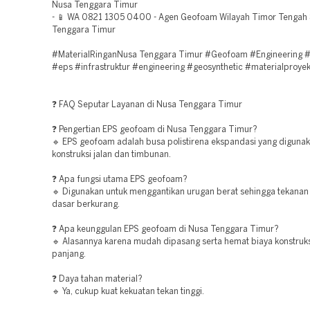
Nusa Tenggara Timur
- 📱 WA 0821 1305 0400 - Agen Geofoam Wilayah Timor Tengah 
Tenggara Timur
#MaterialRinganNusa Tenggara Timur #Geofoam #Engineering #I
#eps #infrastruktur #engineering #geosynthetic #materialproye
❓ FAQ Seputar Layanan di Nusa Tenggara Timur
❓ Pengertian EPS geofoam di Nusa Tenggara Timur?
🔹 EPS geofoam adalah busa polistirena ekspandasi yang digunak
konstruksi jalan dan timbunan.
❓ Apa fungsi utama EPS geofoam?
🔹 Digunakan untuk menggantikan urugan berat sehingga tekanan
dasar berkurang.
❓ Apa keunggulan EPS geofoam di Nusa Tenggara Timur?
🔹 Alasannya karena mudah dipasang serta hemat biaya konstruks
panjang.
❓ Daya tahan material?
🔹 Ya, cukup kuat kekuatan tekan tinggi.