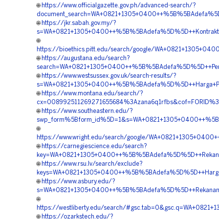
🌐
https://www.officialgazette.gov.ph/advanced-search/?
document_search=WA+0821+1305+0400++%5B%5BAdefa%5D%
🌐
https://jkr.sabah.gov.my/?
s=WA+0821+1305+0400++%5B%5BAdefa%5D%5D++Kontraktor
🌐
https://bioethics.pitt.edu/search/google/WA+0821+1305
🌐
https://augustana.edu/search?
search=WA+0821+1305+0400++%5B%5BAdefa%5D%5D++Penju
🌐
https://www.westsussex.gov.uk/search-results/?
s=WA+0821+1305+0400++%5B%5BAdefa%5D%5D++Harga+Pengad
🌐
https://www.montana.edu/search/?
cx=008992511269271655684%3Azana6q1rfbs&cof=FORID%3A
🌐
https://www.southeastern.edu/?
swp_form%5Bform_id%5D=1&s=WA+0821+1305+0400++%5B%5
🌐
https://www.wright.edu/search/google/WA+0821+1305+04
🌐
https://carnegiescience.edu/search?
key=WA+0821+1305+0400++%5B%5BAdefa%5D%5D++Rekanan+Ge
🌐
https://www.rsu.lv/search/exclude?
keys=WA+0821+1305+0400++%5B%5BAdefa%5D%5D++Harga+
🌐
https://www.asbury.edu/?
s=WA+0821+1305+0400++%5B%5BAdefa%5D%5D++Rekanan+G
🌐
https://westliberty.edu/search/#gsc.tab=0&gsc.q=WA+0
🌐
https://ozarkstech.edu/?