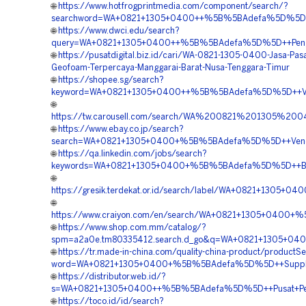
🌐
https://www.hotfrogprintmedia.com/component/search/?
searchword=WA+0821+1305+0400++%5B%5BAdefa%5D%5D++Pen
🌐
https://www.dwci.edu/search?
query=WA+0821+1305+0400++%5B%5BAdefa%5D%5D++Pengad
🌐
https://pusatdigital.biz.id/cari/WA-0821-1305-0400-Jasa-Pas
Geofoam-Terpercaya-Manggarai-Barat-Nusa-Tenggara-Timur
🌐
https://shopee.sg/search?
keyword=WA+0821+1305+0400++%5B%5BAdefa%5D%5D++Vendo
🌐
https://tw.carousell.com/search/WA%200821%201305%
🌐
https://www.ebay.co.jp/search?
search=WA+0821+1305+0400+%5B%5BAdefa%5D%5D++Vendor
🌐
https://qa.linkedin.com/jobs/search?
keywords=WA+0821+1305+0400+%5B%5BAdefa%5D%5D++Biay
🌐
https://gresik.terdekat.or.id/search/label/WA+0821+13
🌐
https://www.craiyon.com/en/search/WA+0821+1305+0400
🌐
https://www.shop.com.mm/catalog/?
spm=a2a0e.tm80335412.search.d_go&q=WA+0821+1305+04
🌐
https://tr.made-in-china.com/quality-china-product/productS
word=WA+0821+1305+0400+%5B%5BAdefa%5D%5D++Supplier
🌐
https://distributor.web.id/?
s=WA+0821+1305+0400++%5B%5BAdefa%5D%5D++Pusat+Penj
🌐
https://toco.id/id/search?