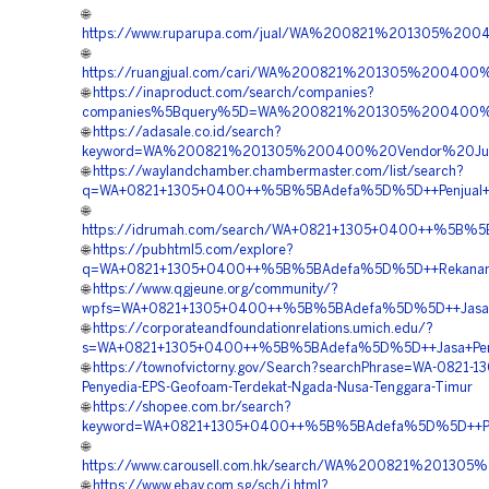
🌐
https://www.ruparupa.com/jual/WA%200821%201305%2
🌐
https://ruangjual.com/cari/WA%200821%201305%200
🌐
https://inaproduct.com/search/companies?
companies%5Bquery%5D=WA%200821%201305%200400%
🌐
https://adasale.co.id/search?
keyword=WA%200821%201305%200400%20Vendor%20Ju
🌐
https://waylandchamber.chambermaster.com/list/search?
q=WA+0821+1305+0400++%5B%5BAdefa%5D%5D++Penjual+Ge
🌐
https://idrumah.com/search/WA+0821+1305+0400++%5B%5
🌐
https://pubhtml5.com/explore?
q=WA+0821+1305+0400++%5B%5BAdefa%5D%5D++Rekanan+G
🌐
https://www.qgjeune.org/community/?
wpfs=WA+0821+1305+0400++%5B%5BAdefa%5D%5D++Jasa+G
🌐
https://corporateandfoundationrelations.umich.edu/?
s=WA+0821+1305+0400++%5B%5BAdefa%5D%5D++Jasa+Pengad
🌐
https://townofvictorny.gov/Search?searchPhrase=WA-0821-1
Penyedia-EPS-Geofoam-Terdekat-Ngada-Nusa-Tenggara-Timur
🌐
https://shopee.com.br/search?
keyword=WA+0821+1305+0400++%5B%5BAdefa%5D%5D++Pem
🌐
https://www.carousell.com.hk/search/WA%200821%201
🌐
https://www.ebay.com.sg/sch/i.html?