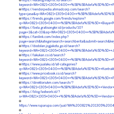
🌐
https://katalog.inaproc.id/search?
keyword=WA+0821+1305+0400++%5B%5BAdefa%5D%5D++Pusa
🌐
https://vendorpedia.ahmadcorp.com/search?
type=jasa&q=WA+0821+1305+0400++%5B%5BAdefa%5D%5D++P
🌐
https://trends.google.com/trends/explore?
q=WA+0821+1305+0400++%5B%5BAdefa%5D%5D++Biaya+Pengad
🌐
https://bela.gratisongkir.id/products/10?
page=1&cat=10&sq=WA+0821+1305+0400++%5B%5BAdefa%5D%
🌐
https://tanilink.com/index.php?
page=search&kategorisearch=searchberita&submit=search
🌐
https://dodolan.jogjakota.go.id/search?
keyword=WA+0821+1305+0400++%5B%5BAdefa%5D%5D++Jual+
🌐
https://lakukan.co.id/search?
keyword=WA+0821+1305+0400++%5B%5BAdefa%5D%5D++Pusat
🌐
https://www.jualaku.id/all-categories?
q=WA+0821+1305+0400++%5B%5BAdefa%5D%5D++Kontraktor+
🌐
https://www.pricebook.co.id/search?
keyword=WA+0821+1305+0400++%5B%5BAdefa%5D%5D++Penyedi
🌐
https://direktoriukm.com/search/?
q=WA+0821+1305+0400++%5B%5BAdefa%5D%5D++Vendor+Pen
🌐
https://blog.fastwork.id/?
s=WA+0821+1305+0400++%5B%5BAdefa%5D%5D++Vendor+Pen
🌐
https://www.ruparupa.com/jual/WA%200821%201305%20
🌐