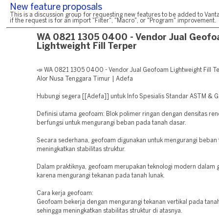
New feature proposals
This is a discussion group for requesting new features to be added to Vanta
if the request is for an import "Filter", "Macro", or "Program" improvement.
WA 0821 1305 0400 - Vendor Jual Geof
Lightweight Fill Terper
📣 WA 0821 1305 0400 - Vendor Jual Geofoam Lightweight Fill T
Alor Nusa Tenggara Timur | Adefa
Hubungi segera [[Adefa]] untuk Info Spesialis Standar ASTM & G
Definisi utama geofoam: Blok polimer ringan dengan densitas re
berfungsi untuk mengurangi beban pada tanah dasar.
Secara sederhana, geofoam digunakan untuk mengurangi beban 
meningkatkan stabilitas struktur.
Dalam praktiknya, geofoam merupakan teknologi modern dalam g
karena mengurangi tekanan pada tanah lunak.
Cara kerja geofoam:
Geofoam bekerja dengan mengurangi tekanan vertikal pada tanah
sehingga meningkatkan stabilitas struktur di atasnya.