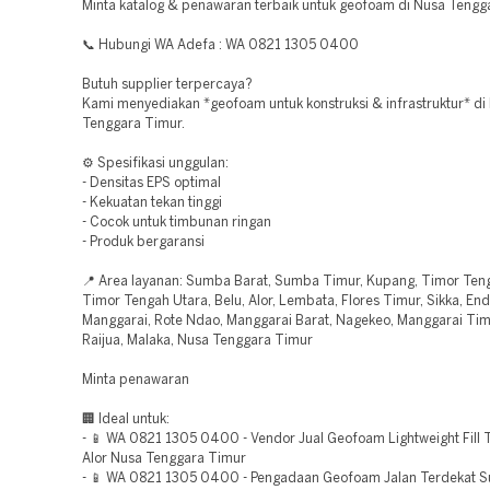
Minta katalog & penawaran terbaik untuk geofoam di Nusa Tengg
📞 Hubungi WA Adefa : WA 0821 1305 0400
Butuh supplier terpercaya?
Kami menyediakan *geofoam untuk konstruksi & infrastruktur* di
Tenggara Timur.
⚙️ Spesifikasi unggulan:
- Densitas EPS optimal
- Kekuatan tekan tinggi
- Cocok untuk timbunan ringan
- Produk bergaransi
📍 Area layanan: Sumba Barat, Sumba Timur, Kupang, Timor Teng
Timor Tengah Utara, Belu, Alor, Lembata, Flores Timur, Sikka, En
Manggarai, Rote Ndao, Manggarai Barat, Nagekeo, Manggarai Tim
Raijua, Malaka, Nusa Tenggara Timur
Minta penawaran
🏢 Ideal untuk:
- 📱 WA 0821 1305 0400 - Vendor Jual Geofoam Lightweight Fill 
Alor Nusa Tenggara Timur
- 📱 WA 0821 1305 0400 - Pengadaan Geofoam Jalan Terdekat 