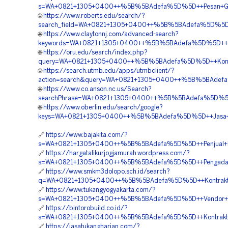
s=WA+0821+1305+0400++%5B%5BAdefa%5D%5D++Pesan+Geof
🌐
https://www.roberts.edu/search/?
search_field=WA+0821+1305+0400++%5B%5BAdefa%5D%5D++K
🌐
https://www.claytonnj.com/advanced-search?
keywords=WA+0821+1305+0400++%5B%5BAdefa%5D%5D++Harga
🌐
https://oru.edu/search/index.php?
query=WA+0821+1305+0400++%5B%5BAdefa%5D%5D++Kontrak
🌐
https://search.utmb.edu/apps/utmbclient/?
action=search&query=WA+0821+1305+0400++%5B%5BAdefa%
🌐
https://www.co.anson.nc.us/Search?
searchPhrase=WA+0821+1305+0400++%5B%5BAdefa%5D%5D+
🌐
https://www.oberlin.edu/search/google?
keys=WA+0821+1305+0400++%5B%5BAdefa%5D%5D++Jasa+Pema
🔗
https://www.bajakita.com/?
s=WA+0821+1305+0400++%5B%5BAdefa%5D%5D++Penjual+Mat
🔗
https://hargatalikurjogjamurah.wordpress.com/?
s=WA+0821+1305+0400++%5B%5BAdefa%5D%5D++Pengadaan+
🔗
https://www.smkm3dolopo.sch.id/search?
q=WA+0821+1305+0400++%5B%5BAdefa%5D%5D++Kontraktor+
🔗
https://www.tukangyogyakarta.com/?
s=WA+0821+1305+0400++%5B%5BAdefa%5D%5D++Vendor+EPS+
🔗
https://bintorobuild.co.id/?
s=WA+0821+1305+0400++%5B%5BAdefa%5D%5D++Kontraktor
🔗
https://jasatukangharian.com/?