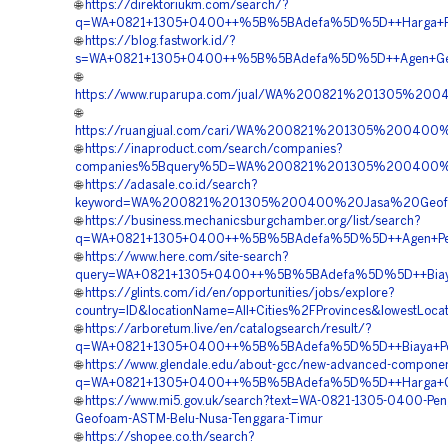
🌐
https://direktoriukm.com/search/?
q=WA+0821+1305+0400++%5B%5BAdefa%5D%5D++Harga+Penga
🌐
https://blog.fastwork.id/?
s=WA+0821+1305+0400++%5B%5BAdefa%5D%5D++Agen+Geofoa
🌐
https://www.ruparupa.com/jual/WA%200821%201305%2
🌐
https://ruangjual.com/cari/WA%200821%201305%20040
🌐
https://inaproduct.com/search/companies?
companies%5Bquery%5D=WA%200821%201305%200400%20
🌐
https://adasale.co.id/search?
keyword=WA%200821%201305%200400%20Jasa%20Geofoa
🌐
https://business.mechanicsburgchamber.org/list/search?
q=WA+0821+1305+0400++%5B%5BAdefa%5D%5D++Agen+Penj
🌐
https://www.here.com/site-search?
query=WA+0821+1305+0400++%5B%5BAdefa%5D%5D++Biaya+P
🌐
https://glints.com/id/en/opportunities/jobs/explore?
country=ID&locationName=All+Cities%2FProvinces&lowestLocat
🌐
https://arboretum.live/en/catalogsearch/result/?
q=WA+0821+1305+0400++%5B%5BAdefa%5D%5D++Biaya+Pemas
🌐
https://www.glendale.edu/about-gcc/new-advanced-compone
q=WA+0821+1305+0400++%5B%5BAdefa%5D%5D++Harga+Geofo
🌐
https://www.mi5.gov.uk/search?text=WA-0821-1305-0400-Pe
Geofoam-ASTM-Belu-Nusa-Tenggara-Timur
🌐
https://shopee.co.th/search?