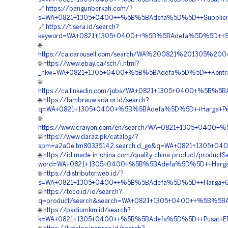
🔗
https://bangunberkah.com/?
s=WA+0821+1305+0400++%5B%5BAdefa%5D%5D++Supplier+E
🔗
https://tisera.id/search?
keyword=WA+0821+1305+0400++%5B%5BAdefa%5D%5D++Suppl
🌐
https://ca.carousell.com/search/WA%200821%201305
🌐
https://www.ebay.ca/sch/i.html?
_nkw=WA+0821+1305+0400+%5B%5BAdefa%5D%5D++Kontrakto
🌐
https://ca.linkedin.com/jobs/WA+0821+1305+0400+%5B%5B
🌐
https://tambrauw.ada.or.id/search?
q=WA+0821+1305+0400+%5B%5BAdefa%5D%5D++Harga+Penga
🌐
https://www.craiyon.com/en/search/WA+0821+1305+0400+
🌐
https://www.daraz.pk/catalog/?
spm=a2a0e.tm80335142.search.d_go&q=WA+0821+1305+04
🌐
https://id.made-in-china.com/quality-china-product/productS
word=WA+0821+1305+0400+%5B%5BAdefa%5D%5D++Harga+Pen
🌐
https://distributor.web.id/?
s=WA+0821+1305+0400++%5B%5BAdefa%5D%5D++Harga+Geof
🌐
https://toco.id/id/search?
q=product/search&search=WA+0821+1305+0400++%5B%5BAd
🌐
https://padiumkm.id/search?
k=WA+0821+1305+0400++%5B%5BAdefa%5D%5D++Pusat+EPS+