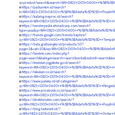
q=product/search&search=WA+0821+1305+0400++%5B%5BAd
🌐
https://padiumkm.id/search?
k=WA+0821+1305+0400++%5B%5BAdefa%5D%5D++Pusat+Peng
🌐
https://katalog.inaproc.id/search?
keyword=WA+0821+1305+0400++%5B%5BAdefa%5D%5D++Harg
🌐
https://vendorpedia.ahmadcorp.com/search?
type=jasa&q=WA+0821+1305+0400++%5B%5BAdefa%5D%5D++B
🌐
https://trends.google.com/trends/explore?
q=WA+0821+1305+0400++%5B%5BAdefa%5D%5D++Tempat+Jual
🌐
https://bela.gratisongkir.id/products/10?
page=1&cat=10&sq=WA+0821+1305+0400++%5B%5BAdefa%5
🌐
https://tanilink.com/index.php?
page=search&kategorisearch=searchberita&submit=searc
🌐
https://dodolan.jogjakota.go.id/search?
keyword=WA+0821+1305+0400++%5B%5BAdefa%5D%5D++Harg
🌐
https://lakukan.co.id/search?
keyword=WA+0821+1305+0400++%5B%5BAdefa%5D%5D++Pemb
🌐
https://www.jualaku.id/all-categories?
q=WA+0821+1305+0400++%5B%5BAdefa%5D%5D++Pengadaan
🌐
https://www.pricebook.co.id/search?
keyword=WA+0821+1305+0400++%5B%5BAdefa%5D%5D++Pus
🌐
https://direktoriukm.com/search/?
q=WA+0821+1305+0400++%5B%5BAdefa%5D%5D++Pusat+Geofo
🌐
https://blog.fastwork.id/?
s=WA+0821+1305+0400++%5B%5BAdefa%5D%5D++Order+Geo