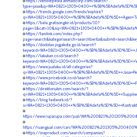
🌐
https://vendorpedia.ahmadcorp.com/search?
type=jasa&q=WA+0821+1305+0400++%5B%5BAdefa%5D%5D++H
🌐
https://trends.google.com/trends/explore?
q=WA+0821+1305+0400++%5B%5BAdefa%5D%5D++Agen+Turf
🌐
https://bela.gratisongkir.id/products/10?
page=1&cat=10&sq=WA+0821+1305+0400++%5B%5BAdefa%5D%
🌐
https://tanilink.com/index.php?
page=search&kategorisearch=searchberita&submit=searc
🌐
https://dodolan.jogjakota.go.id/search?
keyword=WA+0821+1305+0400++%5B%5BAdefa%5D%5D++Jual+P
🌐
https://lakukan.co.id/search?
keyword=WA+0821+1305+0400++%5B%5BAdefa%5D%5D++Vend
🌐
https://www.jualaku.id/all-categories?
q=WA+0821+1305+0400++%5B%5BAdefa%5D%5D++Jasa+Pengad
🌐
https://www.pricebook.co.id/search?
keyword=WA+0821+1305+0400++%5B%5BAdefa%5D%5D++Pesan+
🌐
https://direktoriukm.com/search/?
q=WA+0821+1305+0400++%5B%5BAdefa%5D%5D++Supplier+Tu
🌐
https://blog.fastwork.id/?
s=WA+0821+1305+0400++%5B%5BAdefa%5D%5D++Kontraktor+P
🌐
https://www.ruparupa.com/jual/WA%200821%201305%200
🌐
https://ruangjual.com/cari/WA%200821%201305%20040
🌐
https://inaproduct.com/search/companies?