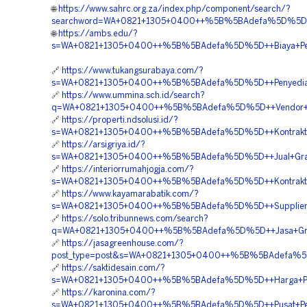
🌐
https://www.sahrc.org.za/index.php/component/search/?
searchword=WA+0821+1305+0400++%5B%5BAdefa%5D%5D++Ag
🌐
https://ambs.edu/?
s=WA+0821+1305+0400++%5B%5BAdefa%5D%5D++Biaya+Pemas
🔗
https://www.tukangsurabaya.com/?
s=WA+0821+1305+0400++%5B%5BAdefa%5D%5D++Penyedia+G
🔗
https://www.ummina.sch.id/search?
q=WA+0821+1305+0400++%5B%5BAdefa%5D%5D++Vendor+Jua
🔗
https://properti.ndsolusi.id/?
s=WA+0821+1305+0400++%5B%5BAdefa%5D%5D++Kontraktor+
🔗
https://arsigriya.id/?
s=WA+0821+1305+0400++%5B%5BAdefa%5D%5D++Jual+Grass+B
🔗
https://interiorrumahjogja.com/?
s=WA+0821+1305+0400++%5B%5BAdefa%5D%5D++Kontraktor+
🔗
https://www.kayamarabatik.com/?
s=WA+0821+1305+0400++%5B%5BAdefa%5D%5D++Supplier+Pe
🔗
https://solo.tribunnews.com/search?
q=WA+0821+1305+0400++%5B%5BAdefa%5D%5D++Jasa+Grave
🔗
https://jasagreenhouse.com/?
post_type=post&s=WA+0821+1305+0400++%5B%5BAdefa%5D%
🔗
https://saktidesain.com/?
s=WA+0821+1305+0400++%5B%5BAdefa%5D%5D++Harga+Pema
🔗
https://karonina.com/?
s=WA+0821+1305+0400++%5B%5BAdefa%5D%5D++Pusat+Peng