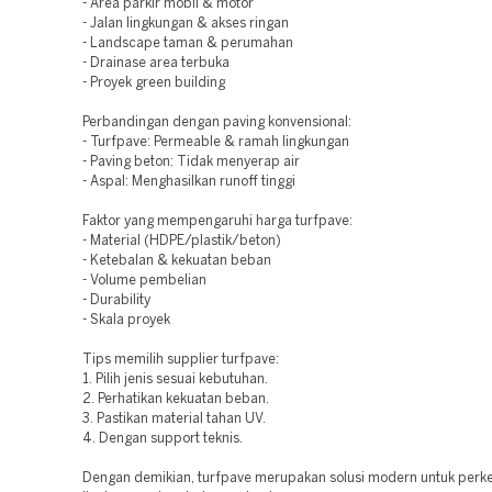
- Area parkir mobil & motor
- Jalan lingkungan & akses ringan
- Landscape taman & perumahan
- Drainase area terbuka
- Proyek green building
Perbandingan dengan paving konvensional:
- Turfpave: Permeable & ramah lingkungan
- Paving beton: Tidak menyerap air
- Aspal: Menghasilkan runoff tinggi
Faktor yang mempengaruhi harga turfpave:
- Material (HDPE/plastik/beton)
- Ketebalan & kekuatan beban
- Volume pembelian
- Durability
- Skala proyek
Tips memilih supplier turfpave:
1. Pilih jenis sesuai kebutuhan.
2. Perhatikan kekuatan beban.
3. Pastikan material tahan UV.
4. Dengan support teknis.
Dengan demikian, turfpave merupakan solusi modern untuk perk