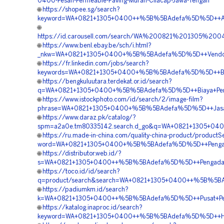
0400-Pesan-Permeable-Paving-Murah-Cilacap-Jawa-Tengah
🌐
https://shopee.sg/search?
keyword=WA+0821+1305+0400++%5B%5BAdefa%5D%5D++Agen+
🌐
https://id.carousell.com/search/WA%200821%201305%
🌐
https://www.benl.ebay.be/sch/i.html?
_nkw=WA+0821+1305+0400+%5B%5BAdefa%5D%5D++Vendor+Ju
🌐
https://fr.linkedin.com/jobs/search?
keywords=WA+0821+1305+0400+%5B%5BAdefa%5D%5D++Biaya
🌐
https://bengkuluutara.terdekat.or.id/search?
q=WA+0821+1305+0400+%5B%5BAdefa%5D%5D++Biaya+Pemasa
🌐
https://www.istockphoto.com/id/search/2/image-film?
phrase=WA+0821+1305+0400+%5B%5BAdefa%5D%5D++Jasa+Pe
🌐
https://www.daraz.pk/catalog/?
spm=a2a0e.tm80335142.search.d_go&q=WA+0821+1305+0400
🌐
https://ru.made-in-china.com/quality-china-product/productS
word=WA+0821+1305+0400+%5B%5BAdefa%5D%5D++Pengadaan+
🌐
https://distributor.web.id/?
s=WA+0821+1305+0400++%5B%5BAdefa%5D%5D++Pengadaan+G
🌐
https://toco.id/id/search?
q=product/search&search=WA+0821+1305+0400++%5B%5BAde
🌐
https://padiumkm.id/search?
k=WA+0821+1305+0400++%5B%5BAdefa%5D%5D++Pusat+Penjua
🌐
https://katalog.inaproc.id/search?
keyword=WA+0821+1305+0400++%5B%5BAdefa%5D%5D++Harga