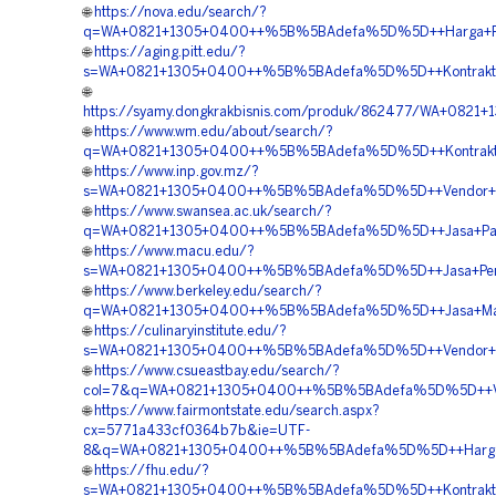
🌐
https://nova.edu/search/?
q=WA+0821+1305+0400++%5B%5BAdefa%5D%5D++Harga+Pavi
🌐
https://aging.pitt.edu/?
s=WA+0821+1305+0400++%5B%5BAdefa%5D%5D++Kontraktor+P
🌐
https://syamy.dongkrakbisnis.com/produk/862477/WA+082
🌐
https://www.wm.edu/about/search/?
q=WA+0821+1305+0400++%5B%5BAdefa%5D%5D++Kontraktor+
🌐
https://www.inp.gov.mz/?
s=WA+0821+1305+0400++%5B%5BAdefa%5D%5D++Vendor+Jual
🌐
https://www.swansea.ac.uk/search/?
q=WA+0821+1305+0400++%5B%5BAdefa%5D%5D++Jasa+Pasan
🌐
https://www.macu.edu/?
s=WA+0821+1305+0400++%5B%5BAdefa%5D%5D++Jasa+Pemas
🌐
https://www.berkeley.edu/search/?
q=WA+0821+1305+0400++%5B%5BAdefa%5D%5D++Jasa+Materi
🌐
https://culinaryinstitute.edu/?
s=WA+0821+1305+0400++%5B%5BAdefa%5D%5D++Vendor+Gra
🌐
https://www.csueastbay.edu/search/?
col=7&q=WA+0821+1305+0400++%5B%5BAdefa%5D%5D++Vend
🌐
https://www.fairmontstate.edu/search.aspx?
cx=5771a433cf0364b7b&ie=UTF-
8&q=WA+0821+1305+0400++%5B%5BAdefa%5D%5D++Harga+Ma
🌐
https://fhu.edu/?
s=WA+0821+1305+0400++%5B%5BAdefa%5D%5D++Kontraktor+