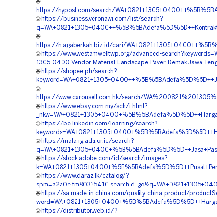
🌐
https://nypost.com/search/WA+0821+1305+0400++%5B%5BA
🌐
https://business.veronawi.com/list/search?
q=WA+0821+1305+0400++%5B%5BAdefa%5D%5D++Kontraktor
🌐
https://niagaberkah.biz.id/cari/WA+0821+1305+0400++%5
🌐
https://www.westamwelltwp.org/advanced-search?keywords=
1305-0400-Vendor-Material-Landscape-Paver-Demak-Jawa-Ten
🌐
https://shopee.ph/search?
keyword=WA+0821+1305+0400++%5B%5BAdefa%5D%5D++Jual
🌐
https://www.carousell.com.hk/search/WA%200821%2013
🌐
https://www.ebay.com.my/sch/i.html?
_nkw=WA+0821+1305+0400+%5B%5BAdefa%5D%5D++Harga+Pe
🌐
https://be.linkedin.com/learning/search?
keywords=WA+0821+1305+0400+%5B%5BAdefa%5D%5D++Harga
🌐
https://malang.ada.or.id/search?
q=WA+0821+1305+0400+%5B%5BAdefa%5D%5D++Jasa+Pasang
🌐
https://stock.adobe.com/id/search/images?
k=WA+0821+1305+0400+%5B%5BAdefa%5D%5D++Pusat+Penga
🌐
https://www.daraz.lk/catalog/?
spm=a2a0e.tm80335410.search.d_go&q=WA+0821+1305+040
🌐
https://sa.made-in-china.com/quality-china-product/product
word=WA+0821+1305+0400+%5B%5BAdefa%5D%5D++Harga+Pe
🌐
https://distributor.web.id/?