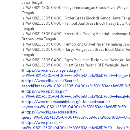
Jawa Tengah
📱 WA 0821 1305 0400 - Biaya Pemasangan Grass Paver Wilayah 
Tengah
📱 WA 0821 1305 0400 - Order Grass Block di Kendal Jawa Ten
📱 WA 0821 1305 0400 - Tempat Jual Grass Block Heavy Duty Kl
Tengah
📱 WA 0821 1305 0400 - Kontraktor Pasang Material Landscape 
Brebes Jawa Tengah
📱 WA 0821 1305 0400 - Pemborong Gravel Paver Pemalang Jaw
📱 WA 0821 1305 0400 - Harga Pengadaan Grass Block Murah P
Tengah
📱 WA 0821 1305 0400 - Agen Penjualan Turfpave di Wonogiri J
📱 WA 0821 1305 0400 - Pusat Grass Paver HDPE Wonogiri Jawa
🌐
https://www.medcollege.edu.gr/?
s=WA+0821+1305+0400++%5B%5BAdefa%5D%5D++Harga+Tur
🌐
https://www.ellisco.net/Search?
searchPhrase=WA+0821+1305+0400++%5B%5BAdefa%5D%5D++
🌐
https://www.upatras.gr/?
s=WA+0821+1305+0400++%5B%5BAdefa%5D%5D++Pusat+Pavin
🌐
https://www.morriscountyks.org/advanced-search?
keywords=WA+0821+1305+0400++%5B%5BAdefa%5D%5D++Biay
🌐
https://www.hig.se/sokresultat?
query=WA+0821+1305+0400++%5B%5BAdefa%5D%5D++Order+
🌐
https://www.psr.edu/?
s=WA+0821+1305+0400++%5B%5BAdefa%5D%5D++Jasa+Pemasa