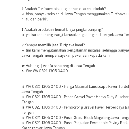
❓ Apakah Turfpave bisa digunakan di area sekolah?
🔹 bisa, banyak sekolah di Jawa Tengah menggunakan Turfpave u
hijau dan parkir.
❓ Apakah produk ini hemat biaya jangka panjang?
🔹 ya, karena mengurangi kerusakan genangan di proyek Jawa Te
❓ Kenapa memilih jasa Turfpave kami?
🔹 tim kami mengutamakan pengalaman instalasi sehingga banyak
Jawa Tengah mempercayakan pekerjaan kepada kami.
☎️ Hubungi | Adefa sekarang di Jawa Tengah.
📞 WA: WA 0821 1305 0400
📱 WA 0821 1305 0400 - Harga Material Landscape Paver Terdek
Jawa Tengah
📱 WA 0821 1305 0400 - Pesan Gravel Paver Heavy Duty Sukohar
Tengah
📱 WA 0821 1305 0400 - Pemborong Gravel Paver Terpercaya B
Tengah
📱 WA 0821 1305 0400 - Pusat Grass Block Magelang Jawa Teng
📱 WA 0821 1305 0400 - Pusat Penjualan Permeable Paving Berku
Karanganyar Jawa Tengah