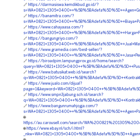
🔗
https://darmasiswa.kemdikbud.go.id/?
s=WA+0821+1305+0400++%5B%5BAdefa%5D%5D++Agen+Grave
🔗
https://banamitra.com/?
s=WA+0821+1305+0400++%5B%5BAdefa%5D%5D++Biaya+Pasan
🔗
https://www.cahayaasa.com/?
s=WA+0821+1305+0400++%5B%5BAdefa%5D%5D++Harga+Pemas
🔗
https://bangungriyo.com/?
s=WA+0821+1305+0400++%5B%5BAdefa%5D%5D++Jual+Materi
🔗
https://www.gramedia.com/best-seller/?
s=WA+0821+1305+0400++%5B%5BAdefa%5D%5D++Jasa+Penga
🔗
https://biroadpim.lampungprov.go.id/home/search?
query=WA+0821+1305+0400++%5B%5BAdefa%5D%5D++Pusat+P
🔗
https://www.batusikat.web.id/search?
q=WA+0821+1305+0400++%5B%5BAdefa%5D%5D++Kontraktor+
🔗
https://www.jualo.com/dijual?
page=1&keyword=WA+0821+1305+0400++%5B%5BAdefa%5D%5D
🔗
https://www.smpn3jabung.sch.id/search?
q=WA+0821+1305+0400++%5B%5BAdefa%5D%5D++Kontraktor+P
🔗
https://www.bangunrumahjogja.com/?
s=WA+0821+1305+0400++%5B%5BAdefa%5D%5D++Agen+Pavin
🌐
https://au.carousell.com/search/WA%200821%201305%
🌐
https://www.ebay.nl/sch/i.html?
_nkw=WA+0821+1305+0400+%5B%5BAdefa%5D%5D++Agen+Pen
🌐