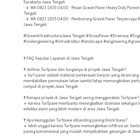
Surakarta Jawa Tengah
- 📱 WA 0821 1305 0400 - Pesan Gravel Paver Heavy Duty Purwor
Tengah
- 📱 WA 0821 1305 0400 - Pemborong Gravel Paver Terpercaya 
Jawa Tengah
#GreenInfrastructureJawa Tengah #GrassPaver #Drainase #Engi
#civilengineering #infrastruktur #landscape #engineering #grav
❓ FAQ Seputar Layanan di Jawa Tengah
❓ definisi Turfpave dan fungsinya di proyek Jawa Tengah?
🔹 turf paver adalah material perkerasan berpori yang dirancang
menstabilkan permukaan lahan sambil tetap memungkinkan per
rumput di proyek Jawa Tengah.
❓ Kenapa proyek di Jawa Tengah sering menggunakan Turfpave?
🔹 karena Turfpave membantu meningkatkan drainase sekaligus
estetika alami yang lebih modern di area Jawa Tengah.
❓ Apa keunggulan Turfpave dibanding paving block biasa?
🔹 lebih unggul karena Turfpave memungkinkan infiltrasi air, be
paving konvensional yang mudah menyebabkan genangan di Jaw