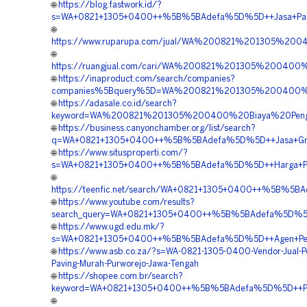
🌐
https://blog.fastwork.id/?
s=WA+0821+1305+0400++%5B%5BAdefa%5D%5D++Jasa+Pasang
🌐
https://www.ruparupa.com/jual/WA%200821%201305%2
🌐
https://ruangjual.com/cari/WA%200821%201305%200400
🌐
https://inaproduct.com/search/companies?
companies%5Bquery%5D=WA%200821%201305%200400%20
🌐
https://adasale.co.id/search?
keyword=WA%200821%201305%200400%20Biaya%20Penga
🌐
https://business.canyonchamber.org/list/search?
q=WA+0821+1305+0400++%5B%5BAdefa%5D%5D++Jasa+Grave
🌐
https://www.situsproperti.com/?
s=WA+0821+1305+0400++%5B%5BAdefa%5D%5D++Harga+Pema
🌐
https://teenfic.net/search/WA+0821+1305+0400++%5B%5BA
🌐
https://www.youtube.com/results?
search_query=WA+0821+1305+0400++%5B%5BAdefa%5D%5D++
🌐
https://www.ugd.edu.mk/?
s=WA+0821+1305+0400++%5B%5BAdefa%5D%5D++Agen+Perme
🌐
https://www.asb.co.za/?s=WA-0821-1305-0400-Vendor-Jual-P
Paving-Murah-Purworejo-Jawa-Tengah
🌐
https://shopee.com.br/search?
keyword=WA+0821+1305+0400++%5B%5BAdefa%5D%5D++Pusat
🌐