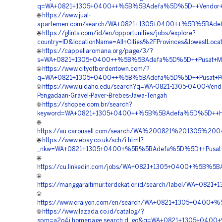
q=WA+0821+1305+0400++%5B%5BAdefa%5D%5D++Vendor+Pe
🌐
https://www.jual-
apartemen.com/search/WA+0821+1305+0400++%5B%5BAdef
🌐
https://glints.com/id/en/opportunities/jobs/explore?
country=ID&locationName=All+Cities%2FProvinces&lowestLocat
🌐
https://cappellaromana.org/page/3/?
s=WA+0821+1305+0400++%5B%5BAdefa%5D%5D++Pusat+Mate
🌐
https://www.cityofbordentown.com/?
q=WA+0821+1305+0400++%5B%5BAdefa%5D%5D++Pusat+Penju
🌐
https://www.uidaho.edu/search?q=WA-0821-1305-0400-Vend
Pengadaan-Gravel-Paver-Brebes-Jawa-Tengah
🌐
https://shopee.com.br/search?
keyword=WA+0821+1305+0400++%5B%5BAdefa%5D%5D++Harg
🌐
https://au.carousell.com/search/WA%200821%201305%
🌐
https://www.ebay.co.uk/sch/i.html?
_nkw=WA+0821+1305+0400+%5B%5BAdefa%5D%5D++Pusat+Pe
🌐
https://cu.linkedin.com/jobs/WA+0821+1305+0400+%5B%5B
🌐
https://manggaraitimur.terdekat.or.id/search/label/WA+
🌐
https://www.craiyon.com/en/search/WA+0821+1305+0400+
🌐
https://www.lazada.co.id/catalog/?
spm=a2o4j.homepage.search.d_go&q=WA+0821+1305+0400+%