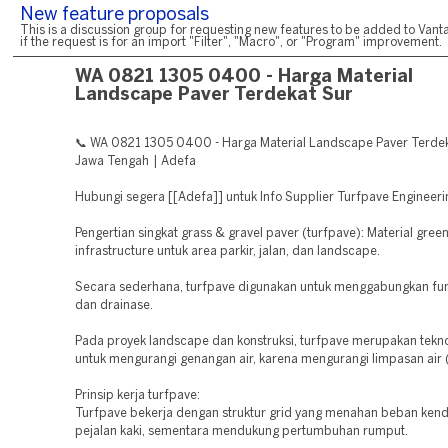
New feature proposals
This is a discussion group for requesting new features to be added to Vanta
if the request is for an import "Filter", "Macro", or "Program" improvement.
WA 0821 1305 0400 - Harga Material
Landscape Paver Terdekat Sur
📞 WA 0821 1305 0400 - Harga Material Landscape Paver Terdek
Jawa Tengah | Adefa
Hubungi segera [[Adefa]] untuk Info Supplier Turfpave Engineeri
Pengertian singkat grass & gravel paver (turfpave): Material gree
infrastructure untuk area parkir, jalan, dan landscape.
Secara sederhana, turfpave digunakan untuk menggabungkan fung
dan drainase.
Pada proyek landscape dan konstruksi, turfpave merupakan teknol
untuk mengurangi genangan air, karena mengurangi limpasan air (
Prinsip kerja turfpave:
Turfpave bekerja dengan struktur grid yang menahan beban ken
pejalan kaki, sementara mendukung pertumbuhan rumput.