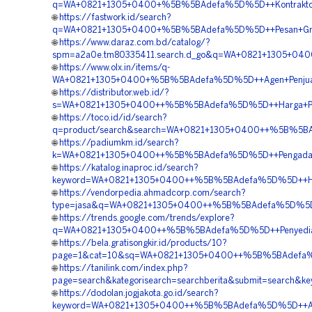
q=WA+0821+1305+0400+%5B%5BAdefa%5D%5D++Kontraktor+
🌐
https://fastwork.id/search?
q=WA+0821+1305+0400+%5B%5BAdefa%5D%5D++Pesan+Gras
🌐
https://www.daraz.com.bd/catalog/?
spm=a2a0e.tm80335411.search.d_go&q=WA+0821+1305+04
🌐
https://www.olx.in/items/q-
WA+0821+1305+0400+%5B%5BAdefa%5D%5D++Agen+Penjuala
🌐
https://distributor.web.id/?
s=WA+0821+1305+0400++%5B%5BAdefa%5D%5D++Harga+Pema
🌐
https://toco.id/id/search?
q=product/search&search=WA+0821+1305+0400++%5B%5BA
🌐
https://padiumkm.id/search?
k=WA+0821+1305+0400++%5B%5BAdefa%5D%5D++Pengadaan+
🌐
https://katalog.inaproc.id/search?
keyword=WA+0821+1305+0400++%5B%5BAdefa%5D%5D++Har
🌐
https://vendorpedia.ahmadcorp.com/search?
type=jasa&q=WA+0821+1305+0400++%5B%5BAdefa%5D%5D++
🌐
https://trends.google.com/trends/explore?
q=WA+0821+1305+0400++%5B%5BAdefa%5D%5D++Penyedia+G
🌐
https://bela.gratisongkir.id/products/10?
page=1&cat=10&sq=WA+0821+1305+0400++%5B%5BAdefa%5D
🌐
https://tanilink.com/index.php?
page=search&kategorisearch=searchberita&submit=sear
🌐
https://dodolan.jogjakota.go.id/search?
keyword=WA+0821+1305+0400++%5B%5BAdefa%5D%5D++Age