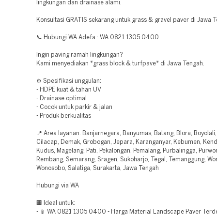
lingkungan dan drainase alami.
Konsultasi GRATIS sekarang untuk grass & gravel paver di Jawa 
📞 Hubungi WA Adefa : WA 0821 1305 0400
Ingin paving ramah lingkungan?
Kami menyediakan *grass block & turfpave* di Jawa Tengah.
⚙️ Spesifikasi unggulan:
- HDPE kuat & tahan UV
- Drainase optimal
- Cocok untuk parkir & jalan
- Produk berkualitas
📍 Area layanan: Banjarnegara, Banyumas, Batang, Blora, Boyolali
Cilacap, Demak, Grobogan, Jepara, Karanganyar, Kebumen, Kenda
Kudus, Magelang, Pati, Pekalongan, Pemalang, Purbalingga, Purwor
Rembang, Semarang, Sragen, Sukoharjo, Tegal, Temanggung, Won
Wonosobo, Salatiga, Surakarta, Jawa Tengah
Hubungi via WA
🏢 Ideal untuk:
- 📱 WA 0821 1305 0400 - Harga Material Landscape Paver Terd