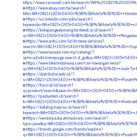
https://www.carousell.com.hk/search/WA%200821%201
🌐
https://www.ebay.com.tw/search?
title=WA+0821+1305+0400+%5B%5BAdefa%5D%5D++Vendor+G
🌐
https://uz.linkedin.com/jobs/search?
keywords=WA+0821+1305+0400+%5B%5BAdefa%5D%5D++Jasa+
🌐
https://kotapangkalpinang.terdekat.or.id/search?
q=WA+0821+1305+0400+%5B%5BAdefa%5D%5D++Pengadaan+G
🌐
https://www.sribu.com/id/browse-services?
search=WA+0821+1305+0400+%5B%5BAdefa%5D%5D++Supplie
🌐
https://www.lazada.com.my/catalog/?
spm=a2o4k.homepage.search.d_go&q=WA+0821+1305+0400+
🌐
https://www.lokerindonesia.com/cari-lowongan-kerja?
q=WA+0821+1305+0400+%5B%5BAdefa%5D%5D++Jual+Turfp
🌐
https://distributor.web.id/?
s=WA+0821+1305+0400++%5B%5BAdefa%5D%5D++Pusat+Penju
🌐
https://toco.id/id/search?
q=product/search&search=WA+0821+1305+0400++%5B%5BA
🌐
https://padiumkm.id/search?
k=WA+0821+1305+0400++%5B%5BAdefa%5D%5D++Kontraktor+
🌐
https://katalog.inaproc.id/search?
keyword=WA+0821+1305+0400++%5B%5BAdefa%5D%5D++Jual+
🌐
https://vendorpedia.ahmadcorp.com/search?
type=jasa&q=WA+0821+1305+0400++%5B%5BAdefa%5D%5D++
🌐
https://trends.google.com/trends/explore?
q=WA+0821+1305+0400++%5B%5BAdefa%5D%5D++Pusat+Peng