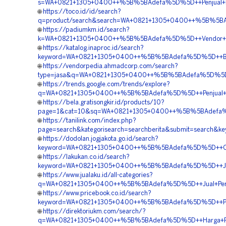
s=WA+0821+1305+0400++%5B%5BAdefa%5D%5D++Penjual+Pav
🌐
https://toco.id/id/search?
q=product/search&search=WA+0821+1305+0400++%5B%5BAd
🌐
https://padiumkm.id/search?
k=WA+0821+1305+0400++%5B%5BAdefa%5D%5D++Vendor+Peng
🌐
https://katalog.inaproc.id/search?
keyword=WA+0821+1305+0400++%5B%5BAdefa%5D%5D++Biaya
🌐
https://vendorpedia.ahmadcorp.com/search?
type=jasa&q=WA+0821+1305+0400++%5B%5BAdefa%5D%5D++Pu
🌐
https://trends.google.com/trends/explore?
q=WA+0821+1305+0400++%5B%5BAdefa%5D%5D++Penjual+Gra
🌐
https://bela.gratisongkir.id/products/10?
page=1&cat=10&sq=WA+0821+1305+0400++%5B%5BAdefa%5D
🌐
https://tanilink.com/index.php?
page=search&kategorisearch=searchberita&submit=search
🌐
https://dodolan.jogjakota.go.id/search?
keyword=WA+0821+1305+0400++%5B%5BAdefa%5D%5D++Order
🌐
https://lakukan.co.id/search?
keyword=WA+0821+1305+0400++%5B%5BAdefa%5D%5D++Jasa+
🌐
https://www.jualaku.id/all-categories?
q=WA+0821+1305+0400++%5B%5BAdefa%5D%5D++Jual+Permea
🌐
https://www.pricebook.co.id/search?
keyword=WA+0821+1305+0400++%5B%5BAdefa%5D%5D++Pesa
🌐
https://direktoriukm.com/search/?
q=WA+0821+1305+0400++%5B%5BAdefa%5D%5D++Harga+Penga