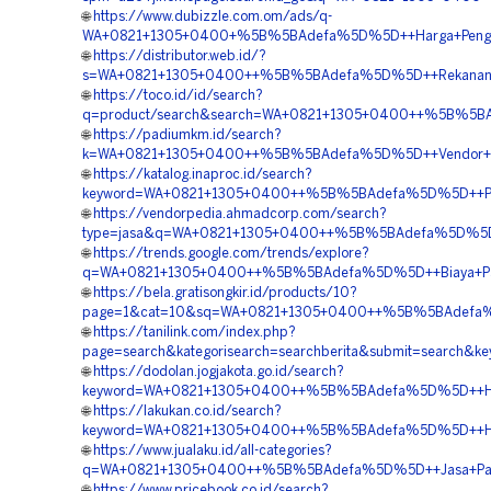
🌐
https://www.dubizzle.com.om/ads/q-
WA+0821+1305+0400+%5B%5BAdefa%5D%5D++Harga+Pengada
🌐
https://distributor.web.id/?
s=WA+0821+1305+0400++%5B%5BAdefa%5D%5D++Rekanan+Gr
🌐
https://toco.id/id/search?
q=product/search&search=WA+0821+1305+0400++%5B%5BAd
🌐
https://padiumkm.id/search?
k=WA+0821+1305+0400++%5B%5BAdefa%5D%5D++Vendor+Jual
🌐
https://katalog.inaproc.id/search?
keyword=WA+0821+1305+0400++%5B%5BAdefa%5D%5D++Pesan
🌐
https://vendorpedia.ahmadcorp.com/search?
type=jasa&q=WA+0821+1305+0400++%5B%5BAdefa%5D%5D++B
🌐
https://trends.google.com/trends/explore?
q=WA+0821+1305+0400++%5B%5BAdefa%5D%5D++Biaya+Pasan
🌐
https://bela.gratisongkir.id/products/10?
page=1&cat=10&sq=WA+0821+1305+0400++%5B%5BAdefa%5D%
🌐
https://tanilink.com/index.php?
page=search&kategorisearch=searchberita&submit=search
🌐
https://dodolan.jogjakota.go.id/search?
keyword=WA+0821+1305+0400++%5B%5BAdefa%5D%5D++Harga
🌐
https://lakukan.co.id/search?
keyword=WA+0821+1305+0400++%5B%5BAdefa%5D%5D++Harga
🌐
https://www.jualaku.id/all-categories?
q=WA+0821+1305+0400++%5B%5BAdefa%5D%5D++Jasa+Pasang
🌐
https://www.pricebook.co.id/search?