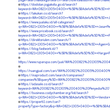
page=search&kategorisearch=searchberita&submit=searc
🌐
https://dodolan.jogjakota.go.id/search?
keyword=WA+0821+1305+0400++%5B%5BAdefa%5D%5D++Harg
🌐
https://lakukan.co.id/search?
keyword=WA+0821+1305+0400++%5B%5BAdefa%5D%5D++Jasa
🌐
https://www.jualaku.id/all-categories?
q=WA+0821+1305+0400++%5B%5BAdefa%5D%5D++Jasa+Pema
🌐
https://www.pricebook.co.id/search?
keyword=WA+0821+1305+0400++%5B%5BAdefa%5D%5D++Peny
🌐
https://direktoriukm.com/search/?
q=WA+0821+1305+0400++%5B%5BAdefa%5D%5D++Agen+Gras
🌐
https://blog.fastwork.id/?
s=WA+0821+1305+0400++%5B%5BAdefa%5D%5D++Harga+Pasa
🌐
https://www.ruparupa.com/jual/WA%200821%201305%2
🌐
https://ruangjual.com/cari/WA%200821%201305%2004
🌐
https://inaproduct.com/search/companies?
companies%5Bquery%5D=WA%200821%201305%200400%
🌐
https://adasale.co.id/search?
keyword=WA%200821%201305%200400%20Penyedia%20T
🌐
https://business.codychamber.org/list/search?
q=WA+0821+1305+0400++%5B%5BAdefa%5D%5D++Vendor+Pe
🌐
https://properti1.com/cari?
propertyType=factory&q=WA+0821+1305+0400++%5B%5BAde