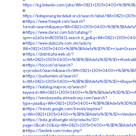
https://bg.linkedin.com/jobs/WA+0821+1305+0400+%5B%5
🌐
https://kotapinang.terdekat.or.id/search/label/WA+0821
🌐
https://www.freepik.com/search?
format=search&query=WA+0821+1305+0400+%5B%5BAdefa%
🌐
https://www.daraz.com.bd/catalog/?
spm=a2a0e.tm80335411.search.d_go&q=WA+0821+1305+04
🌐
https://www.dubizzle.com.om/ads/q-
WA+0821+1305+0400+%5B%5BAdefa%5D%5D++Jual+Grass+Bl
🌐
https://distributor.web.id/?
s=WA+0821+1305+0400++%5B%5BAdefa%5D%5D++Kontraktor
🌐
https://toco.id/id/search?
q=product/search&search=WA+0821+1305+0400++%5B%5BA
🌐
https://padiumkm.id/search?
k=WA+0821+1305+0400++%5B%5BAdefa%5D%5D++Biaya+Pem
🌐
https://katalog.inaproc.id/search?
keyword=WA+0821+1305+0400++%5B%5BAdefa%5D%5D++Agen+
🌐
https://vendorpedia.ahmadcorp.com/search?
type=jasa&q=WA+0821+1305+0400++%5B%5BAdefa%5D%5D+
🌐
https://trends.google.com/trends/explore?
q=WA+0821+1305+0400++%5B%5BAdefa%5D%5D++Vendor+Mat
🌐
https://bela.gratisongkir.id/products/10?
page=1&cat=10&sq=WA+0821+1305+0400++%5B%5BAdefa%5D
🌐
https://tanilink.com/index.php?