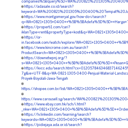
companies%5Bquery%5D=WA%200821%201305%200400%20
🌐
https://adasale.co.id/search?
keyword=WA%200821%201305%200400%20Tempat%20Jual
🌐
https://www.montgomeryal.gov/how-do-i/search?
q=WA+0821+1305+0400++%5B%5BAdefa%5D%5D++Harga+Turf
🌐
https://properti1.com/cari?
iklanType=rent&propertyType=kost&q=WA+0821+1305+0400
🌐
https://or-
in.facebook.com/watch/explore/WA+0821+1305+0400++%5B%
🌐
https://www.kincrome.com.au/search?
ProductSearch=WA+0821+1305+0400++%5B%5BAdefa%5D%5D+
🌐
https://downetwpnj.org/?
s=WA+0821+1305+0400++%5B%5BAdefa%5D%5D++Pesan+Grave
🌐
https://kvcc.edu/search.html?cx=012057846346837146245
7g&ie=UTF-8&q=WA-0821-1305-0400-Penjual-Material-Landsca
Proyek-Boyolali-Jawa-Tengah
🌐
https://shopee.com.br/list/WA+0821+1305+0400++%5B%5BA
🌐
https://www.carousell.sg/search/WA%200821%201305%
🌐
https://www.ebay.com.hk/sch/i.html?
_nkw=WA+0821+1305+0400+%5B%5BAdefa%5D%5D++Order+Pa
🌐
https://lv.linkedin.com/learning/search?
keywords=WA+0821+1305+0400+%5B%5BAdefa%5D%5D++Vendo
🌐
https://pidiejaya.ada.or.id/search?