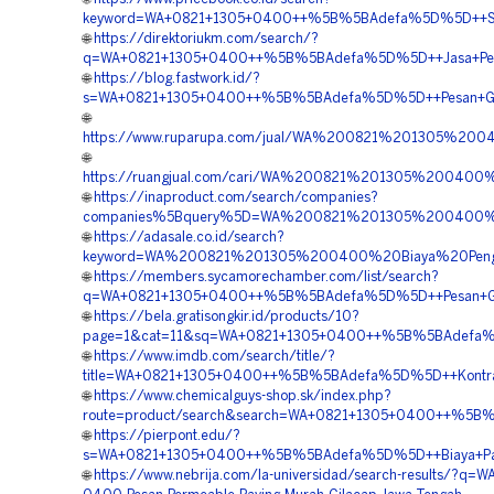
keyword=WA+0821+1305+0400++%5B%5BAdefa%5D%5D++Supp
🌐
https://direktoriukm.com/search/?
q=WA+0821+1305+0400++%5B%5BAdefa%5D%5D++Jasa+Pemasa
🌐
https://blog.fastwork.id/?
s=WA+0821+1305+0400++%5B%5BAdefa%5D%5D++Pesan+Gras
🌐
https://www.ruparupa.com/jual/WA%200821%201305%20
🌐
https://ruangjual.com/cari/WA%200821%201305%20040
🌐
https://inaproduct.com/search/companies?
companies%5Bquery%5D=WA%200821%201305%200400%20
🌐
https://adasale.co.id/search?
keyword=WA%200821%201305%200400%20Biaya%20Peng
🌐
https://members.sycamorechamber.com/list/search?
q=WA+0821+1305+0400++%5B%5BAdefa%5D%5D++Pesan+Gras
🌐
https://bela.gratisongkir.id/products/10?
page=1&cat=11&sq=WA+0821+1305+0400++%5B%5BAdefa%5D
🌐
https://www.imdb.com/search/title/?
title=WA+0821+1305+0400++%5B%5BAdefa%5D%5D++Kontrakt
🌐
https://www.chemicalguys-shop.sk/index.php?
route=product/search&search=WA+0821+1305+0400++%5B%5
🌐
https://pierpont.edu/?
s=WA+0821+1305+0400++%5B%5BAdefa%5D%5D++Biaya+Pasan
🌐
https://www.nebrija.com/la-universidad/search-results/?q=W