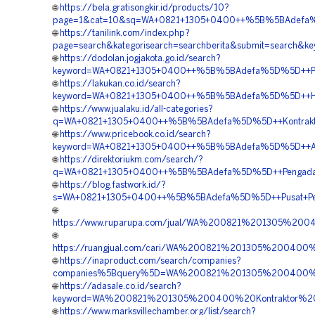
🌐
https://bela.gratisongkir.id/products/10?
page=1&cat=10&sq=WA+0821+1305+0400++%5B%5BAdefa%5D
🌐
https://tanilink.com/index.php?
page=search&kategorisearch=searchberita&submit=searc
🌐
https://dodolan.jogjakota.go.id/search?
keyword=WA+0821+1305+0400++%5B%5BAdefa%5D%5D++Pusat
🌐
https://lakukan.co.id/search?
keyword=WA+0821+1305+0400++%5B%5BAdefa%5D%5D++Harg
🌐
https://www.jualaku.id/all-categories?
q=WA+0821+1305+0400++%5B%5BAdefa%5D%5D++Kontraktor
🌐
https://www.pricebook.co.id/search?
keyword=WA+0821+1305+0400++%5B%5BAdefa%5D%5D++Agen
🌐
https://direktoriukm.com/search/?
q=WA+0821+1305+0400++%5B%5BAdefa%5D%5D++Pengadaan+
🌐
https://blog.fastwork.id/?
s=WA+0821+1305+0400++%5B%5BAdefa%5D%5D++Pusat+Penju
🌐
https://www.ruparupa.com/jual/WA%200821%201305%2
🌐
https://ruangjual.com/cari/WA%200821%201305%200400
🌐
https://inaproduct.com/search/companies?
companies%5Bquery%5D=WA%200821%201305%200400%2
🌐
https://adasale.co.id/search?
keyword=WA%200821%201305%200400%20Kontraktor%2
🌐
https://www.marksvillechamber.org/list/search?