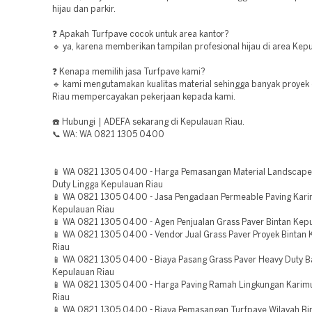
hijau dan parkir.
❓ Apakah Turfpave cocok untuk area kantor?
🔹 ya, karena memberikan tampilan profesional hijau di area Kepu
❓ Kenapa memilih jasa Turfpave kami?
🔹 kami mengutamakan kualitas material sehingga banyak proyek
Riau mempercayakan pekerjaan kepada kami.
☎️ Hubungi | ADEFA sekarang di Kepulauan Riau.
📞 WA: WA 0821 1305 0400
📱 WA 0821 1305 0400 - Harga Pemasangan Material Landscape
Duty Lingga Kepulauan Riau
📱 WA 0821 1305 0400 - Jasa Pengadaan Permeable Paving Kar
Kepulauan Riau
📱 WA 0821 1305 0400 - Agen Penjualan Grass Paver Bintan Kep
📱 WA 0821 1305 0400 - Vendor Jual Grass Paver Proyek Bintan
Riau
📱 WA 0821 1305 0400 - Biaya Pasang Grass Paver Heavy Duty 
Kepulauan Riau
📱 WA 0821 1305 0400 - Harga Paving Ramah Lingkungan Karim
Riau
📱 WA 0821 1305 0400 - Biaya Pemasangan Turfpave Wilayah Bi