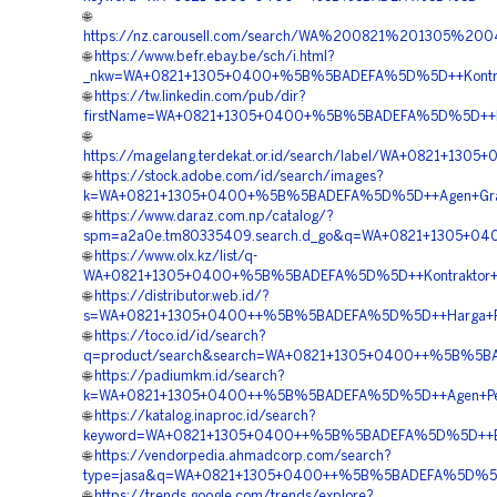
🌐
https://nz.carousell.com/search/WA%200821%201305%
🌐
https://www.befr.ebay.be/sch/i.html?
_nkw=WA+0821+1305+0400+%5B%5BADEFA%5D%5D++Kontrakto
🌐
https://tw.linkedin.com/pub/dir?
firstName=WA+0821+1305+0400+%5B%5BADEFA%5D%5D++Biay
🌐
https://magelang.terdekat.or.id/search/label/WA+0821+1
🌐
https://stock.adobe.com/id/search/images?
k=WA+0821+1305+0400+%5B%5BADEFA%5D%5D++Agen+Grass+
🌐
https://www.daraz.com.np/catalog/?
spm=a2a0e.tm80335409.search.d_go&q=WA+0821+1305+04
🌐
https://www.olx.kz/list/q-
WA+0821+1305+0400+%5B%5BADEFA%5D%5D++Kontraktor+Pem
🌐
https://distributor.web.id/?
s=WA+0821+1305+0400++%5B%5BADEFA%5D%5D++Harga+Penga
🌐
https://toco.id/id/search?
q=product/search&search=WA+0821+1305+0400++%5B%5BAD
🌐
https://padiumkm.id/search?
k=WA+0821+1305+0400++%5B%5BADEFA%5D%5D++Agen+Penjua
🌐
https://katalog.inaproc.id/search?
keyword=WA+0821+1305+0400++%5B%5BADEFA%5D%5D++Biay
🌐
https://vendorpedia.ahmadcorp.com/search?
type=jasa&q=WA+0821+1305+0400++%5B%5BADEFA%5D%5D++Su
🌐
https://trends.google.com/trends/explore?