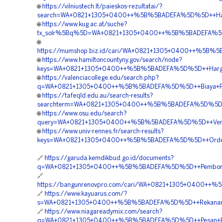
🌐
https://vilniustech.lt/paieskos-rezultatai/?
search=WA+0821+1305+0400++%5B%5BADEFA%5D%5D++Harga+
🌐
https://www.kug.ac.at/suche?
tx_solr%5Bq%5D=WA+0821+1305+0400++%5B%5BADEFA%5D%5D
🌐
https://mumshop.biz.id/cari/WA+0821+1305+0400++%5B%5
🌐
https://www.hamiltoncountyny.gov/search/node?
keys=WA+0821+1305+0400++%5B%5BADEFA%5D%5D++Harga+Pen
🌐
https://valenciacollege.edu/search.php?
q=WA+0821+1305+0400++%5B%5BADEFA%5D%5D++Biaya+Pasa
🌐
https://tafeqld.edu.au/search-results?
searchterm=WA+0821+1305+0400++%5B%5BADEFA%5D%5D++Ja
🌐
https://www.osu.edu/search?
query=WA+0821+1305+0400++%5B%5BADEFA%5D%5D++Vendor+
🌐
https://www.univ-rennes.fr/search-results?
keys=WA+0821+1305+0400++%5B%5BADEFA%5D%5D++Order+Tu
🔗
https://garuda.kemdikbud.go.id/documents?
q=WA+0821+1305+0400++%5B%5BADEFA%5D%5D++Pemborong
🔗
https://bangunrenovpro.com/cari/WA+0821+1305+0400++%
🔗
https://www.kayuarus.com/?
s=WA+0821+1305+0400++%5B%5BADEFA%5D%5D++Rekanan+G
🔗
https://www.niagareadymix.com/search?
q=WA+0821+1305+0400++%5B%5BADEFA%5D%5D++Pesan+Pavin