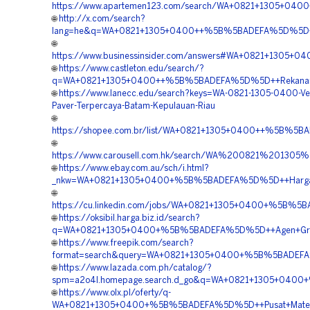
https://www.apartemen123.com/search/WA+0821+1305+040
🌐
http://x.com/search?
lang=he&q=WA+0821+1305+0400++%5B%5BADEFA%5D%5D++Ha
🌐
https://www.businessinsider.com/answers#WA+0821+1305+
🌐
https://www.castleton.edu/search/?
q=WA+0821+1305+0400++%5B%5BADEFA%5D%5D++Rekanan+Pav
🌐
https://www.lanecc.edu/search?keys=WA-0821-1305-0400-Ve
Paver-Terpercaya-Batam-Kepulauan-Riau
🌐
https://shopee.com.br/list/WA+0821+1305+0400++%5B%5BAD
🌐
https://www.carousell.com.hk/search/WA%200821%2013
🌐
https://www.ebay.com.au/sch/i.html?
_nkw=WA+0821+1305+0400+%5B%5BADEFA%5D%5D++Harga+Gr
🌐
https://cu.linkedin.com/jobs/WA+0821+1305+0400+%5B%5B
🌐
https://oksibil.harga.biz.id/search?
q=WA+0821+1305+0400+%5B%5BADEFA%5D%5D++Agen+Grass+
🌐
https://www.freepik.com/search?
format=search&query=WA+0821+1305+0400+%5B%5BADEFA%5
🌐
https://www.lazada.com.ph/catalog/?
spm=a2o4l.homepage.search.d_go&q=WA+0821+1305+0400+%
🌐
https://www.olx.pl/oferty/q-
WA+0821+1305+0400+%5B%5BADEFA%5D%5D++Pusat+Material+