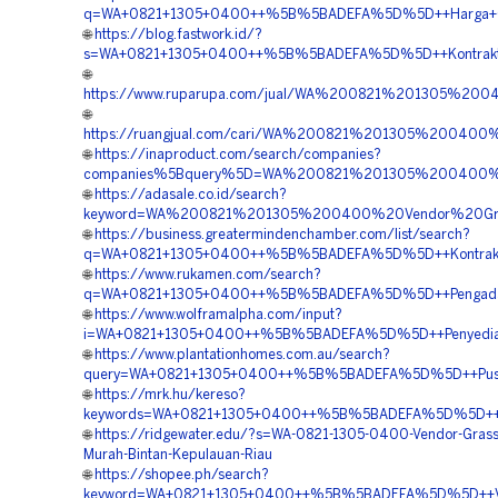
q=WA+0821+1305+0400++%5B%5BADEFA%5D%5D++Harga+Gras
🌐
https://blog.fastwork.id/?
s=WA+0821+1305+0400++%5B%5BADEFA%5D%5D++Kontraktor+
🌐
https://www.ruparupa.com/jual/WA%200821%201305%20
🌐
https://ruangjual.com/cari/WA%200821%201305%20040
🌐
https://inaproduct.com/search/companies?
companies%5Bquery%5D=WA%200821%201305%200400%20
🌐
https://adasale.co.id/search?
keyword=WA%200821%201305%200400%20Vendor%20Gras
🌐
https://business.greatermindenchamber.com/list/search?
q=WA+0821+1305+0400++%5B%5BADEFA%5D%5D++Kontraktor+
🌐
https://www.rukamen.com/search?
q=WA+0821+1305+0400++%5B%5BADEFA%5D%5D++Pengadaan+
🌐
https://www.wolframalpha.com/input?
i=WA+0821+1305+0400++%5B%5BADEFA%5D%5D++Penyedia+Pa
🌐
https://www.plantationhomes.com.au/search?
query=WA+0821+1305+0400++%5B%5BADEFA%5D%5D++Pusat+G
🌐
https://mrk.hu/kereso?
keywords=WA+0821+1305+0400++%5B%5BADEFA%5D%5D++Biay
🌐
https://ridgewater.edu/?s=WA-0821-1305-0400-Vendor-Grass
Murah-Bintan-Kepulauan-Riau
🌐
https://shopee.ph/search?
keyword=WA+0821+1305+0400++%5B%5BADEFA%5D%5D++Vendo