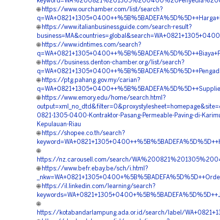
keyword=WA%200821%201305%200400%20Penyedia%20G
🌐
https://www.ourchamber.com/list/search?
q=WA+0821+1305+0400++%5B%5BADEFA%5D%5D++Harga+Mater
🌐
https://www.italianbusinessguide.com/search-result?
business=MA&countries=global&search=WA+0821+1305+0400
🌐
https://www.idntimes.com/search?
q=WA+0821+1305+0400++%5B%5BADEFA%5D%5D++Biaya+Penga
🌐
https://business.denton-chamber.org/list/search?
q=WA+0821+1305+0400++%5B%5BADEFA%5D%5D++Pengadaan+
🌐
https://ptg.pahang.gov.my/carian?
q=WA+0821+1305+0400++%5B%5BADEFA%5D%5D++Supplier+Gr
🌐
https://www.emory.edu/home/search.html?
output=xml_no_dtd&filter=0&proxystylesheet=homepage&site=
0821-1305-0400-Kontraktor-Pasang-Permeable-Paving-di-Karim
Kepulauan-Riau
🌐
https://shopee.co.th/search?
keyword=WA+0821+1305+0400++%5B%5BADEFA%5D%5D++Harg
🌐
https://nz.carousell.com/search/WA%200821%201305%
🌐
https://www.befr.ebay.be/sch/i.html?
_nkw=WA+0821+1305+0400+%5B%5BADEFA%5D%5D++Order+Pa
🌐
https://il.linkedin.com/learning/search?
keywords=WA+0821+1305+0400+%5B%5BADEFA%5D%5D++Jual+P
🌐
https://kotabandarlampung.ada.or.id/search/label/WA+0