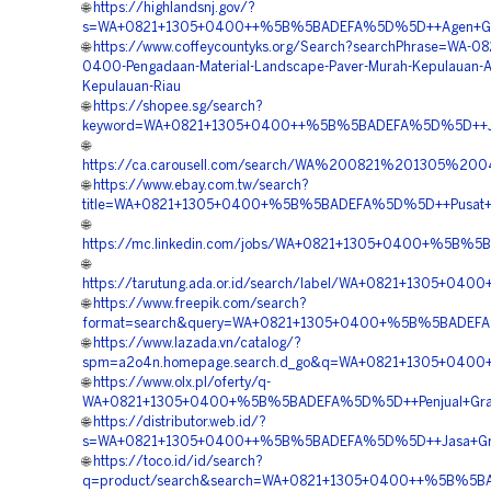
🌐
https://highlandsnj.gov/?
s=WA+0821+1305+0400++%5B%5BADEFA%5D%5D++Agen+Gras
🌐
https://www.coffeycountyks.org/Search?searchPhrase=WA-08
0400-Pengadaan-Material-Landscape-Paver-Murah-Kepulauan-
Kepulauan-Riau
🌐
https://shopee.sg/search?
keyword=WA+0821+1305+0400++%5B%5BADEFA%5D%5D++Jasa+
🌐
https://ca.carousell.com/search/WA%200821%201305%
🌐
https://www.ebay.com.tw/search?
title=WA+0821+1305+0400+%5B%5BADEFA%5D%5D++Pusat+Gr
🌐
https://mc.linkedin.com/jobs/WA+0821+1305+0400+%5B%5B
🌐
https://tarutung.ada.or.id/search/label/WA+0821+1305+0
🌐
https://www.freepik.com/search?
format=search&query=WA+0821+1305+0400+%5B%5BADEFA%5
🌐
https://www.lazada.vn/catalog/?
spm=a2o4n.homepage.search.d_go&q=WA+0821+1305+0400+
🌐
https://www.olx.pl/oferty/q-
WA+0821+1305+0400+%5B%5BADEFA%5D%5D++Penjual+Grass+
🌐
https://distributor.web.id/?
s=WA+0821+1305+0400++%5B%5BADEFA%5D%5D++Jasa+Grass
🌐
https://toco.id/id/search?
q=product/search&search=WA+0821+1305+0400++%5B%5BADE