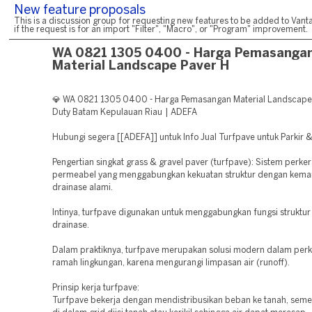
New feature proposals
This is a discussion group for requesting new features to be added to Vanta
if the request is for an import "Filter", "Macro", or "Program" improvement.
WA 0821 1305 0400 - Harga Pemasanga
Material Landscape Paver H
💎 WA 0821 1305 0400 - Harga Pemasangan Material Landscape
Duty Batam Kepulauan Riau | ADEFA
Hubungi segera [[ADEFA]] untuk Info Jual Turfpave untuk Parkir &
Pengertian singkat grass & gravel paver (turfpave): Sistem perke
permeabel yang menggabungkan kekuatan struktur dengan kem
drainase alami.
Intinya, turfpave digunakan untuk menggabungkan fungsi struktur
drainase.
Dalam praktiknya, turfpave merupakan solusi modern dalam per
ramah lingkungan, karena mengurangi limpasan air (runoff).
Prinsip kerja turfpave:
Turfpave bekerja dengan mendistribusikan beban ke tanah, seme