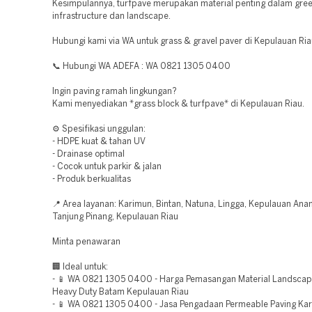
Kesimpulannya, turfpave merupakan material penting dalam gre
infrastructure dan landscape.
Hubungi kami via WA untuk grass & gravel paver di Kepulauan Ria
📞 Hubungi WA ADEFA : WA 0821 1305 0400
Ingin paving ramah lingkungan?
Kami menyediakan *grass block & turfpave* di Kepulauan Riau.
⚙️ Spesifikasi unggulan:
- HDPE kuat & tahan UV
- Drainase optimal
- Cocok untuk parkir & jalan
- Produk berkualitas
📍 Area layanan: Karimun, Bintan, Natuna, Lingga, Kepulauan An
Tanjung Pinang, Kepulauan Riau
Minta penawaran
🏢 Ideal untuk:
- 📱 WA 0821 1305 0400 - Harga Pemasangan Material Landscap
Heavy Duty Batam Kepulauan Riau
- 📱 WA 0821 1305 0400 - Jasa Pengadaan Permeable Paving Ka