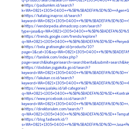
q=product/search&search=WA+0821+1305+0400++%5B%5BADE
🌐
https://padiumkm.id/search?
k=WA+0821+1305+0400++%5B%5BADEFA%5D%5D++Agen+Grass+
🌐
https://katalog.inaproc.id/search?
keyword=WA+0821+1305+0400++%5B%5BADEFA%5D%5D++Suppli
🌐
https://vendorpedia.ahmadcorp.com/search?
type=jasa&q=WA+0821+1305+0400++%5B%5BADEFA%5D%5D++A
🌐
https://trends.google.com/trends/explore?
q=WA+0821+1305+0400++%5B%5BADEFA%5D%5D++Penyedia+P
🌐
https://bela.gratisongkir.id/products/10?
page=1&cat=10&sq=WA+0821+1305+0400++%5B%5BADEFA%5D
🌐
https://tanilink.com/index.php?
page=search&kategorisearch=searchberita&submit=searc
🌐
https://dodolan.jogjakota.go.id/search?
keyword=WA+0821+1305+0400++%5B%5BADEFA%5D%5D++Tempa
🌐
https://lakukan.co.id/search?
keyword=WA+0821+1305+0400++%5B%5BADEFA%5D%5D++Pusat
🌐
https://www.jualaku.id/all-categories?
q=WA+0821+1305+0400++%5B%5BADEFA%5D%5D++Kontraktor+
🌐
https://www.pricebook.co.id/search?
keyword=WA+0821+1305+0400++%5B%5BADEFA%5D%5D++Jasa+
🌐
https://direktoriukm.com/search/?
q=WA+0821+1305+0400++%5B%5BADEFA%5D%5D++Tempat+Jual
🌐
https://blog.fastwork.id/?
s=WA+0821+1305+0400++%5B%5BADEFA%5D%5D++Jasa+Penga