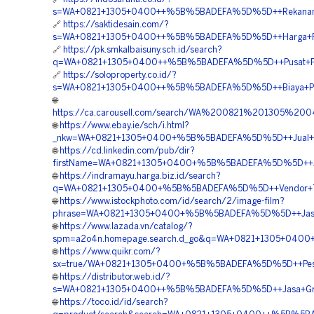
s=WA+0821+1305+0400++%5B%5BADEFA%5D%5D++Rekanan+Gr
🔗
https://saktidesain.com/?
s=WA+0821+1305+0400++%5B%5BADEFA%5D%5D++Harga+Pasan
🔗
https://pk.smkalbaisuny.sch.id/search?
q=WA+0821+1305+0400++%5B%5BADEFA%5D%5D++Pusat+Penju
🔗
https://soloproperty.co.id/?
s=WA+0821+1305+0400++%5B%5BADEFA%5D%5D++Biaya+Penga
🌐
https://ca.carousell.com/search/WA%200821%201305%
🌐
https://www.ebay.ie/sch/i.html?
_nkw=WA+0821+1305+0400+%5B%5BADEFA%5D%5D++Jual+Pavi
🌐
https://cd.linkedin.com/pub/dir?
firstName=WA+0821+1305+0400+%5B%5BADEFA%5D%5D++Jasa+
🌐
https://indramayu.harga.biz.id/search?
q=WA+0821+1305+0400+%5B%5BADEFA%5D%5D++Vendor+Turf
🌐
https://www.istockphoto.com/id/search/2/image-film?
phrase=WA+0821+1305+0400+%5B%5BADEFA%5D%5D++Jasa+P
🌐
https://www.lazada.vn/catalog/?
spm=a2o4n.homepage.search.d_go&q=WA+0821+1305+0400+
🌐
https://www.quikr.com/?
sx=true/WA+0821+1305+0400+%5B%5BADEFA%5D%5D++Pesan+
🌐
https://distributor.web.id/?
s=WA+0821+1305+0400++%5B%5BADEFA%5D%5D++Jasa+Grass
🌐
https://toco.id/id/search?