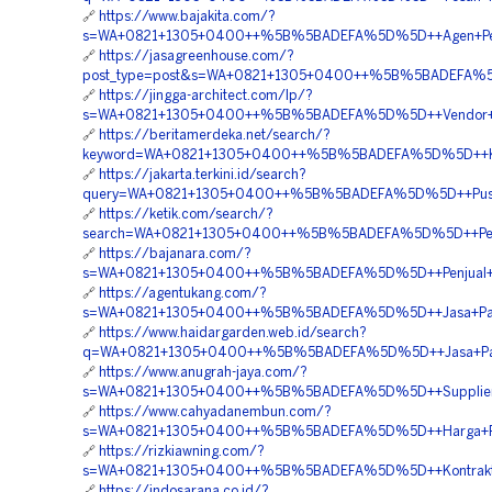
🔗
https://www.bajakita.com/?
s=WA+0821+1305+0400++%5B%5BADEFA%5D%5D++Agen+Penjua
🔗
https://jasagreenhouse.com/?
post_type=post&s=WA+0821+1305+0400++%5B%5BADEFA%5D%5
🔗
https://jingga-architect.com/lp/?
s=WA+0821+1305+0400++%5B%5BADEFA%5D%5D++Vendor+Peng
🔗
https://beritamerdeka.net/search/?
keyword=WA+0821+1305+0400++%5B%5BADEFA%5D%5D++Kontr
🔗
https://jakarta.terkini.id/search?
query=WA+0821+1305+0400++%5B%5BADEFA%5D%5D++Pusat+G
🔗
https://ketik.com/search/?
search=WA+0821+1305+0400++%5B%5BADEFA%5D%5D++Penga
🔗
https://bajanara.com/?
s=WA+0821+1305+0400++%5B%5BADEFA%5D%5D++Penjual+Tu
🔗
https://agentukang.com/?
s=WA+0821+1305+0400++%5B%5BADEFA%5D%5D++Jasa+Pavin
🔗
https://www.haidargarden.web.id/search?
q=WA+0821+1305+0400++%5B%5BADEFA%5D%5D++Jasa+Pasan
🔗
https://www.anugrah-jaya.com/?
s=WA+0821+1305+0400++%5B%5BADEFA%5D%5D++Supplier+Gra
🔗
https://www.cahyadanembun.com/?
s=WA+0821+1305+0400++%5B%5BADEFA%5D%5D++Harga+Penga
🔗
https://rizkiawning.com/?
s=WA+0821+1305+0400++%5B%5BADEFA%5D%5D++Kontraktor+
🔗
https://indosarana.co.id/?