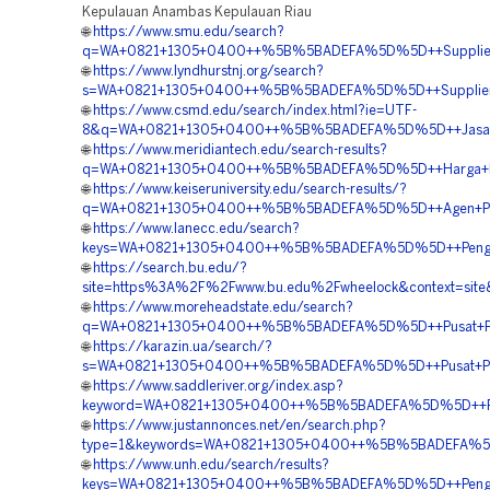
Kepulauan Anambas Kepulauan Riau
🌐
https://www.smu.edu/search?
q=WA+0821+1305+0400++%5B%5BADEFA%5D%5D++Supplier+Gr
🌐
https://www.lyndhurstnj.org/search?
s=WA+0821+1305+0400++%5B%5BADEFA%5D%5D++Supplier+Pa
🌐
https://www.csmd.edu/search/index.html?ie=UTF-
8&q=WA+0821+1305+0400++%5B%5BADEFA%5D%5D++Jasa+Pem
🌐
https://www.meridiantech.edu/search-results?
q=WA+0821+1305+0400++%5B%5BADEFA%5D%5D++Harga+Peng
🌐
https://www.keiseruniversity.edu/search-results/?
q=WA+0821+1305+0400++%5B%5BADEFA%5D%5D++Agen+Penjua
🌐
https://www.lanecc.edu/search?
keys=WA+0821+1305+0400++%5B%5BADEFA%5D%5D++Pengadaa
🌐
https://search.bu.edu/?
site=https%3A%2F%2Fwww.bu.edu%2Fwheelock&context=sit
🌐
https://www.moreheadstate.edu/search?
q=WA+0821+1305+0400++%5B%5BADEFA%5D%5D++Pusat+Peng
🌐
https://karazin.ua/search/?
s=WA+0821+1305+0400++%5B%5BADEFA%5D%5D++Pusat+Pengad
🌐
https://www.saddleriver.org/index.asp?
keyword=WA+0821+1305+0400++%5B%5BADEFA%5D%5D++Pesa
🌐
https://www.justannonces.net/en/search.php?
type=1&keywords=WA+0821+1305+0400++%5B%5BADEFA%5D%5
🌐
https://www.unh.edu/search/results?
keys=WA+0821+1305+0400++%5B%5BADEFA%5D%5D++Pengada