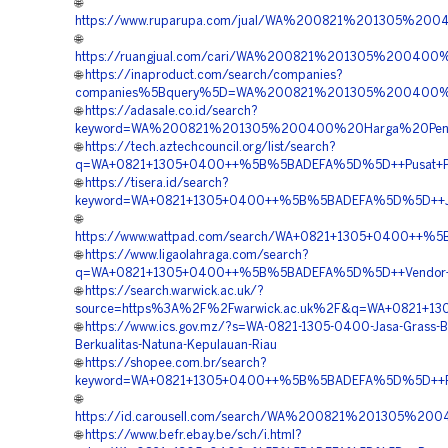
🌐
https://www.ruparupa.com/jual/WA%200821%201305%20
🌐
https://ruangjual.com/cari/WA%200821%201305%20040
🌐
https://inaproduct.com/search/companies?
companies%5Bquery%5D=WA%200821%201305%200400%20
🌐
https://adasale.co.id/search?
keyword=WA%200821%201305%200400%20Harga%20Pengad
🌐
https://tech.aztechcouncil.org/list/search?
q=WA+0821+1305+0400++%5B%5BADEFA%5D%5D++Pusat+Perm
🌐
https://tisera.id/search?
keyword=WA+0821+1305+0400++%5B%5BADEFA%5D%5D++Jasa
🌐
https://www.wattpad.com/search/WA+0821+1305+0400++%5B
🌐
https://www.ligaolahraga.com/search?
q=WA+0821+1305+0400++%5B%5BADEFA%5D%5D++Vendor+Jual
🌐
https://search.warwick.ac.uk/?
source=https%3A%2F%2Fwarwick.ac.uk%2F&q=WA+0821+130
🌐
https://www.ics.gov.mz/?s=WA-0821-1305-0400-Jasa-Grass-B
Berkualitas-Natuna-Kepulauan-Riau
🌐
https://shopee.com.br/search?
keyword=WA+0821+1305+0400++%5B%5BADEFA%5D%5D++Pusat
🌐
https://id.carousell.com/search/WA%200821%201305%
🌐
https://www.befr.ebay.be/sch/i.html?