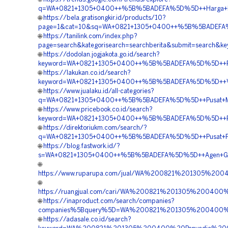
q=WA+0821+1305+0400++%5B%5BADEFA%5D%5D++Harga+Pema
🌐
https://bela.gratisongkir.id/products/10?
page=1&cat=10&sq=WA+0821+1305+0400++%5B%5BADEFA%5D
🌐
https://tanilink.com/index.php?
page=search&kategorisearch=searchberita&submit=search
🌐
https://dodolan.jogjakota.go.id/search?
keyword=WA+0821+1305+0400++%5B%5BADEFA%5D%5D++Pusa
🌐
https://lakukan.co.id/search?
keyword=WA+0821+1305+0400++%5B%5BADEFA%5D%5D++Vendo
🌐
https://www.jualaku.id/all-categories?
q=WA+0821+1305+0400++%5B%5BADEFA%5D%5D++Pusat+Mater
🌐
https://www.pricebook.co.id/search?
keyword=WA+0821+1305+0400++%5B%5BADEFA%5D%5D++Penju
🌐
https://direktoriukm.com/search/?
q=WA+0821+1305+0400++%5B%5BADEFA%5D%5D++Pusat+Penju
🌐
https://blog.fastwork.id/?
s=WA+0821+1305+0400++%5B%5BADEFA%5D%5D++Agen+Grass
🌐
https://www.ruparupa.com/jual/WA%200821%201305%20
🌐
https://ruangjual.com/cari/WA%200821%201305%20040
🌐
https://inaproduct.com/search/companies?
companies%5Bquery%5D=WA%200821%201305%200400%20
🌐
https://adasale.co.id/search?