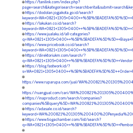
🌐
https://tanilink.com/index.php?
page=search&kategorisearch=searchberita&submit=searc
🌐
https://dodolan.jogjakota.go.id/search?
keyword=WA+0821+1305+0400++%5B%5BADEFA%5D%5D++Pesa
🌐
https://lakukan.co.id/search?
keyword=WA+0821+1305+0400++%5B%5BADEFA%5D%5D++Suppl
🌐
https://www.jualaku.id/all-categories?
q=WA+0821+1305+0400++%5B%5BADEFA%5D%5D++Biaya+Peng
🌐
https://www.pricebook.co.id/search?
keyword=WA+0821+1305+0400++%5B%5BADEFA%5D%5D++Harga
🌐
https://direktoriukm.com/search/?
q=WA+0821+1305+0400++%5B%5BADEFA%5D%5D++Vendor+Gra
🌐
https://blog.fastwork.id/?
s=WA+0821+1305+0400++%5B%5BADEFA%5D%5D++Order+Pavi
🌐
https://www.ruparupa.com/jual/WA%200821%201305%2
🌐
https://ruangjual.com/cari/WA%200821%201305%20040
🌐
https://inaproduct.com/search/companies?
companies%5Bquery%5D=WA%200821%201305%200400%20
🌐
https://adasale.co.id/search?
keyword=WA%200821%201305%200400%20Penyedia%20Gr
🌐
https://www.tiogachamber.com/list/search?
q=WA+0821+1305+0400++%5B%5BADEFA%5D%5D++Pemborong
🌐