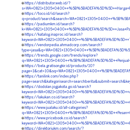
🌐
https://distributor.web.id/?
s=WA+0821+1305+0400++%5B%5BADEFA%5D%5D++Harga+Perm
🌐
https://toco.id/id/search?
q=product/search&search=WA+0821+1305+0400++%5B%5BAD
🌐
https://padiumkm.id/search?
k=WA+0821+1305+0400++%5B%5BADEFA%5D%5D++Jasa+Pasang
🌐
https://katalog.inaproc.id/search?
keyword=WA+0821+1305+0400++%5B%5BADEFA%5D%5D++Tempa
🌐
https://vendorpedia.ahmadcorp.com/search?
type=jasa&q=WA+0821+1305+0400++%5B%5BADEFA%5D%5D++Pen
🌐
https://trends.google.com/trends/explore?
q=WA+0821+1305+0400++%5B%5BADEFA%5D%5D++Penjual+Mate
🌐
https://bela.gratisongkir.id/products/10?
page=1&cat=10&sq=WA+0821+1305+0400++%5B%5BADEFA%5D
🌐
https://tanilink.com/index.php?
page=search&kategorisearch=searchberita&submit=searc
🌐
https://dodolan.jogjakota.go.id/search?
keyword=WA+0821+1305+0400++%5B%5BADEFA%5D%5D++Agen+
🌐
https://lakukan.co.id/search?
keyword=WA+0821+1305+0400++%5B%5BADEFA%5D%5D++Order
🌐
https://www.jualaku.id/all-categories?
q=WA+0821+1305+0400++%5B%5BADEFA%5D%5D++Pesan+Gras
🌐
https://www.pricebook.co.id/search?
keyword=WA+0821+1305+0400++%5B%5BADEFA%5D%5D++Reka
🌐
https://direktoriukm.com/search/?