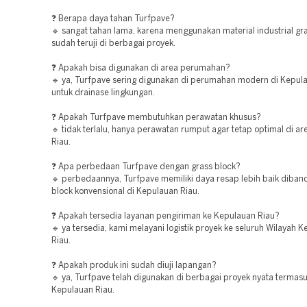
❓ Berapa daya tahan Turfpave?
🔹 sangat tahan lama, karena menggunakan material industrial gr
sudah teruji di berbagai proyek.
❓ Apakah bisa digunakan di area perumahan?
🔹 ya, Turfpave sering digunakan di perumahan modern di Kepul
untuk drainase lingkungan.
❓ Apakah Turfpave membutuhkan perawatan khusus?
🔹 tidak terlalu, hanya perawatan rumput agar tetap optimal di a
Riau.
❓ Apa perbedaan Turfpave dengan grass block?
🔹 perbedaannya, Turfpave memiliki daya resap lebih baik diban
block konvensional di Kepulauan Riau.
❓ Apakah tersedia layanan pengiriman ke Kepulauan Riau?
🔹 ya tersedia, kami melayani logistik proyek ke seluruh Wilayah 
Riau.
❓ Apakah produk ini sudah diuji lapangan?
🔹 ya, Turfpave telah digunakan di berbagai proyek nyata termasu
Kepulauan Riau.