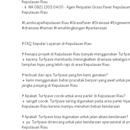
Kepulauan Riau
- 📱 WA 0821 1305 0400 - Agen Penjualan Grass Paver Kepulau
Kepulauan Riau
#LandscapeKepulauan Riau #GrassPaver #Drainase #Engineerin
#drainase #taman #ramahlingkungan #perkerasan
❓ FAQ Seputar Layanan di Kepulauan Riau
❓ Kenapa proyek di Kepulauan Riau banyak menggunakan Turfpa
🔹 karena Turfpave membantu meningkatkan drainase sekaligus
tampilan hijau yang lebih rapi di area Kepulauan Riau.
❓ terbuat dari apa Turfpave yang tim kami gunakan?
🔹 kami menggunakan beton pracetak berpori yang awet untuk 
jangka panjang di Kepulauan Riau.
❓ Apakah Turfpave cocok untuk area parkir di Kepulauan Riau?
🔹 sangat cocok, Turfpave sering digunakan pada area parkir hija
Kepulauan Riau karena mampu menahan beban kendaraan.
❓ Apakah Turfpave bisa digunakan untuk jalan akses kendaraan?
🔹 ya, Turfpave dirancang untuk jalur kendaraan operasional di p
Kepulauan Riau.