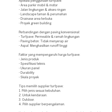
Aplikasi penggunaan turfpave:
- Area parkir mobil & motor
- Jalan lingkungan & akses ringan
- Landscape taman & perumahan
- Drainase area terbuka
- Proyek green building
Perbandingan dengan paving konvensional:
- Turfpave: Permeable & ramah lingkungan
- Paving beton: Tidak menyerap air
- Aspal: Menghasilkan runoff tinggi
Faktor yang mempengaruhi harga turfpave:
- Jenis produk
- Spesifikasi teknis
- Ukuran panel
- Durability
- Skala proyek
Tips memilih supplier turfpave:
1. Pilih jenis sesuai kebutuhan.
2. Untuk kendaraan.
3. Outdoor.
4. Pilih supplier berpengalaman.