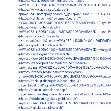
🌐
https://stock.adobe.com/id/search/images?
k=WA+0821+1305+0400+%5B%5BADEFA%5D%5D++Pusat+Pengad
🌐
https://www.lazada.sg/catalog/?
spm=a2o42.homepage.search.d_go&q=WA+0821+1305+0400
🌐
https://glints.com/id/lowongan/search/?
q=WA+0821+1305+0400+%5B%5BADEFA%5D%5D++Biaya+Pemas
🌐
https://distributor.web.id/?
s=WA+0821+1305+0400++%5B%5BADEFA%5D%5D++Jasa+Pasang
🌐
https://toco.id/id/search?
q=product/search&search=WA+0821+1305+0400++%5B%5BAD
🌐
https://padiumkm.id/search?
k=WA+0821+1305+0400++%5B%5BADEFA%5D%5D++Harga+Pavi
🌐
https://katalog.inaproc.id/search?
keyword=WA+0821+1305+0400++%5B%5BADEFA%5D%5D++Harg
🌐
https://vendorpedia.ahmadcorp.com/search?
type=jasa&q=WA+0821+1305+0400++%5B%5BADEFA%5D%5D++
🌐
https://trends.google.com/trends/explore?
q=WA+0821+1305+0400++%5B%5BADEFA%5D%5D++Kontraktor+P
🌐
https://bela.gratisongkir.id/products/10?
page=1&cat=10&sq=WA+0821+1305+0400++%5B%5BADEFA%5D%
🌐
https://tanilink.com/index.php?
page=search&kategorisearch=searchberita&submit=searc
🌐
https://dodolan.jogjakota.go.id/search?
keyword=WA+0821+1305+0400++%5B%5BADEFA%5D%5D++Biaya
🌐
https://lakukan.co.id/search?