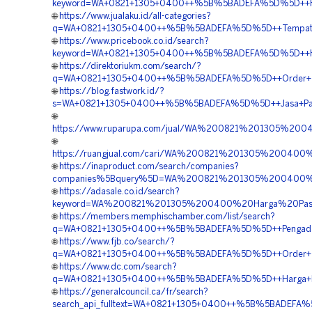
keyword=WA+0821+1305+0400++%5B%5BADEFA%5D%5D++Harga
🌐
https://www.jualaku.id/all-categories?
q=WA+0821+1305+0400++%5B%5BADEFA%5D%5D++Tempat+Jual
🌐
https://www.pricebook.co.id/search?
keyword=WA+0821+1305+0400++%5B%5BADEFA%5D%5D++Harga
🌐
https://direktoriukm.com/search/?
q=WA+0821+1305+0400++%5B%5BADEFA%5D%5D++Order+Turfp
🌐
https://blog.fastwork.id/?
s=WA+0821+1305+0400++%5B%5BADEFA%5D%5D++Jasa+Pasan
🌐
https://www.ruparupa.com/jual/WA%200821%201305%2
🌐
https://ruangjual.com/cari/WA%200821%201305%2004
🌐
https://inaproduct.com/search/companies?
companies%5Bquery%5D=WA%200821%201305%200400%2
🌐
https://adasale.co.id/search?
keyword=WA%200821%201305%200400%20Harga%20Pasa
🌐
https://members.memphischamber.com/list/search?
q=WA+0821+1305+0400++%5B%5BADEFA%5D%5D++Pengadaan+
🌐
https://www.fjb.co/search/?
q=WA+0821+1305+0400++%5B%5BADEFA%5D%5D++Order+Turf
🌐
https://www.dc.com/search?
q=WA+0821+1305+0400++%5B%5BADEFA%5D%5D++Harga+Pema
🌐
https://generalcouncil.ca/fr/search?
search_api_fulltext=WA+0821+1305+0400++%5B%5BADEFA%5