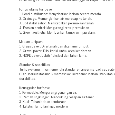
di dalam grid diisi tanah atau kerikil sehingga air dapat meresap.
Fungsi utama turfpave:
1. Load distribution: Menyebarkan beban secara merata.
2. Drainage: Memungkinkan air meresap ke tanah.
3. Soil stabilization: Menstabilkan permukaan tanah.
4. Erosion control: Mengurangi erosi permukaan.
5. Green aesthetic: Memberikan tampilan hijau alami.
Macam turfpave:
1. Grass paver: Diisi tanah dan ditanami rumput.
2. Gravel paver: Diisi kerikil untuk area kendaraan.
3. HDPE paver: Lebih fleksibel dan tahan lama.
Standar & spesifikasi:
Turfpave umumnya memenuhi standar engineering load capacity 
HDPE berkualitas untuk memastikan ketahanan beban, stabilitas,
durabilitas.
Keunggulan turfpave:
1. Permeable: Mengurangi genangan air.
2. Ramah lingkungan: Mendukung resapan air tanah.
3. Kuat: Tahan beban kendaraan.
4. Estetis: Tampilan hijau modern.