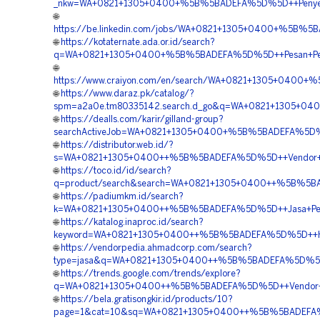
_nkw=WA+0821+1305+0400+%5B%5BADEFA%5D%5D++Penyedia
🌐
https://be.linkedin.com/jobs/WA+0821+1305+0400+%5B%5B
🌐
https://kotaternate.ada.or.id/search?
q=WA+0821+1305+0400+%5B%5BADEFA%5D%5D++Pesan+Perme
🌐
https://www.craiyon.com/en/search/WA+0821+1305+0400+
🌐
https://www.daraz.pk/catalog/?
spm=a2a0e.tm80335142.search.d_go&q=WA+0821+1305+04
🌐
https://dealls.com/karir/gilland-group?
searchActiveJob=WA+0821+1305+0400+%5B%5BADEFA%5D%5D+
🌐
https://distributor.web.id/?
s=WA+0821+1305+0400++%5B%5BADEFA%5D%5D++Vendor+Tu
🌐
https://toco.id/id/search?
q=product/search&search=WA+0821+1305+0400++%5B%5BAD
🌐
https://padiumkm.id/search?
k=WA+0821+1305+0400++%5B%5BADEFA%5D%5D++Jasa+Pemas
🌐
https://katalog.inaproc.id/search?
keyword=WA+0821+1305+0400++%5B%5BADEFA%5D%5D++Harg
🌐
https://vendorpedia.ahmadcorp.com/search?
type=jasa&q=WA+0821+1305+0400++%5B%5BADEFA%5D%5D++
🌐
https://trends.google.com/trends/explore?
q=WA+0821+1305+0400++%5B%5BADEFA%5D%5D++Vendor+Jua
🌐
https://bela.gratisongkir.id/products/10?
page=1&cat=10&sq=WA+0821+1305+0400++%5B%5BADEFA%5D