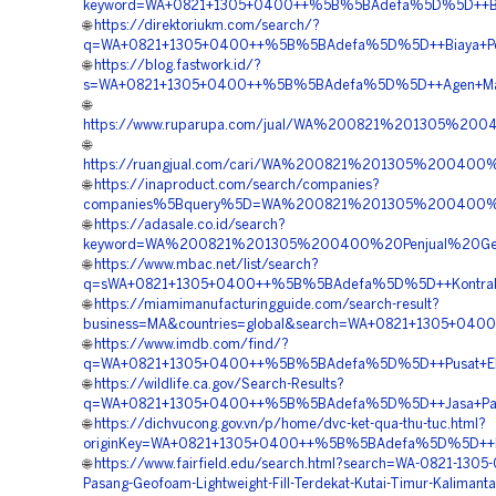
keyword=WA+0821+1305+0400++%5B%5BAdefa%5D%5D++Biaya
🌐
https://direktoriukm.com/search/?
q=WA+0821+1305+0400++%5B%5BAdefa%5D%5D++Biaya+Peng
🌐
https://blog.fastwork.id/?
s=WA+0821+1305+0400++%5B%5BAdefa%5D%5D++Agen+Materia
🌐
https://www.ruparupa.com/jual/WA%200821%201305%20
🌐
https://ruangjual.com/cari/WA%200821%201305%2004
🌐
https://inaproduct.com/search/companies?
companies%5Bquery%5D=WA%200821%201305%200400%2
🌐
https://adasale.co.id/search?
keyword=WA%200821%201305%200400%20Penjual%20Geo
🌐
https://www.mbac.net/list/search?
q=sWA+0821+1305+0400++%5B%5BAdefa%5D%5D++Kontraktor+P
🌐
https://miamimanufacturingguide.com/search-result?
business=MA&countries=global&search=WA+0821+1305+0400
🌐
https://www.imdb.com/find/?
q=WA+0821+1305+0400++%5B%5BAdefa%5D%5D++Pusat+EPS
🌐
https://wildlife.ca.gov/Search-Results?
q=WA+0821+1305+0400++%5B%5BAdefa%5D%5D++Jasa+Pasang
🌐
https://dichvucong.gov.vn/p/home/dvc-ket-qua-thu-tuc.html?
originKey=WA+0821+1305+0400++%5B%5BAdefa%5D%5D++Kontr
🌐
https://www.fairfield.edu/search.html?search=WA-0821-1305
Pasang-Geofoam-Lightweight-Fill-Terdekat-Kutai-Timur-Kalimant