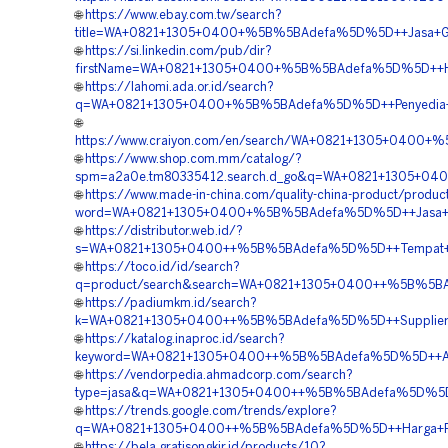
🌐
https://www.ebay.com.tw/search?
title=WA+0821+1305+0400+%5B%5BAdefa%5D%5D++Jasa+Geof
🌐
https://si.linkedin.com/pub/dir?
firstName=WA+0821+1305+0400+%5B%5BAdefa%5D%5D++Harg
🌐
https://lahomi.ada.or.id/search?
q=WA+0821+1305+0400+%5B%5BAdefa%5D%5D++Penyedia+Geo
🌐
https://www.craiyon.com/en/search/WA+0821+1305+0400+%
🌐
https://www.shop.com.mm/catalog/?
spm=a2a0e.tm80335412.search.d_go&q=WA+0821+1305+0400
🌐
https://www.made-in-china.com/quality-china-product/produc
word=WA+0821+1305+0400+%5B%5BAdefa%5D%5D++Jasa+Peng
🌐
https://distributor.web.id/?
s=WA+0821+1305+0400++%5B%5BAdefa%5D%5D++Tempat+Jua
🌐
https://toco.id/id/search?
q=product/search&search=WA+0821+1305+0400++%5B%5BAde
🌐
https://padiumkm.id/search?
k=WA+0821+1305+0400++%5B%5BAdefa%5D%5D++Supplier+Ge
🌐
https://katalog.inaproc.id/search?
keyword=WA+0821+1305+0400++%5B%5BAdefa%5D%5D++Agen+Pe
🌐
https://vendorpedia.ahmadcorp.com/search?
type=jasa&q=WA+0821+1305+0400++%5B%5BAdefa%5D%5D++B
🌐
https://trends.google.com/trends/explore?
q=WA+0821+1305+0400++%5B%5BAdefa%5D%5D++Harga+Pemasa
🌐
https://bela.gratisongkir.id/products/10?