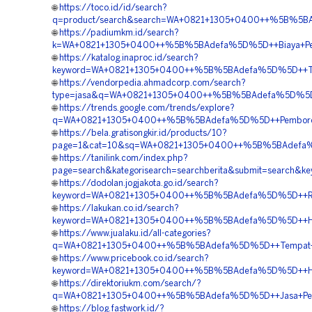
🌐
https://toco.id/id/search?
q=product/search&search=WA+0821+1305+0400++%5B%5BAdef
🌐
https://padiumkm.id/search?
k=WA+0821+1305+0400++%5B%5BAdefa%5D%5D++Biaya+Penga
🌐
https://katalog.inaproc.id/search?
keyword=WA+0821+1305+0400++%5B%5BAdefa%5D%5D++Tempa
🌐
https://vendorpedia.ahmadcorp.com/search?
type=jasa&q=WA+0821+1305+0400++%5B%5BAdefa%5D%5D++Ag
🌐
https://trends.google.com/trends/explore?
q=WA+0821+1305+0400++%5B%5BAdefa%5D%5D++Pemborong+M
🌐
https://bela.gratisongkir.id/products/10?
page=1&cat=10&sq=WA+0821+1305+0400++%5B%5BAdefa%5D
🌐
https://tanilink.com/index.php?
page=search&kategorisearch=searchberita&submit=searc
🌐
https://dodolan.jogjakota.go.id/search?
keyword=WA+0821+1305+0400++%5B%5BAdefa%5D%5D++Rekan
🌐
https://lakukan.co.id/search?
keyword=WA+0821+1305+0400++%5B%5BAdefa%5D%5D++Harg
🌐
https://www.jualaku.id/all-categories?
q=WA+0821+1305+0400++%5B%5BAdefa%5D%5D++Tempat+Jua
🌐
https://www.pricebook.co.id/search?
keyword=WA+0821+1305+0400++%5B%5BAdefa%5D%5D++Harg
🌐
https://direktoriukm.com/search/?
q=WA+0821+1305+0400++%5B%5BAdefa%5D%5D++Jasa+Penga
🌐
https://blog.fastwork.id/?