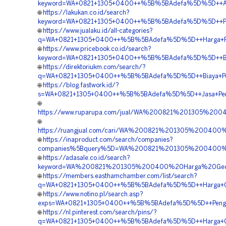
keyword=WA+0821+1305+0400++%5B%5BAdefa%5D%5D++Agen
🌐
https://lakukan.co.id/search?
keyword=WA+0821+1305+0400++%5B%5BAdefa%5D%5D++Pusat
🌐
https://www.jualaku.id/all-categories?
q=WA+0821+1305+0400++%5B%5BAdefa%5D%5D++Harga+Pasan
🌐
https://www.pricebook.co.id/search?
keyword=WA+0821+1305+0400++%5B%5BAdefa%5D%5D++Biaya
🌐
https://direktoriukm.com/search/?
q=WA+0821+1305+0400++%5B%5BAdefa%5D%5D++Biaya+Pengad
🌐
https://blog.fastwork.id/?
s=WA+0821+1305+0400++%5B%5BAdefa%5D%5D++Jasa+Pemasan
🌐
https://www.ruparupa.com/jual/WA%200821%201305%20
🌐
https://ruangjual.com/cari/WA%200821%201305%20040
🌐
https://inaproduct.com/search/companies?
companies%5Bquery%5D=WA%200821%201305%200400%20
🌐
https://adasale.co.id/search?
keyword=WA%200821%201305%200400%20Harga%20Geofo
🌐
https://members.easthamchamber.com/list/search?
q=WA+0821+1305+0400++%5B%5BAdefa%5D%5D++Harga+Geof
🌐
https://www.notino.pl/search.asp?
exps=WA+0821+1305+0400++%5B%5BAdefa%5D%5D++Pengadaan
🌐
https://nl.pinterest.com/search/pins/?
q=WA+0821+1305+0400++%5B%5BAdefa%5D%5D++Harga+Geofo