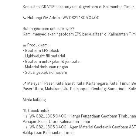
Konsultasi GRATIS sekarang untuk geofoam di Kalimantan Timur.
📞 Hubungi WA Adefa : WA 0821 1305 0400
Butuh geofoam untuk proyek?
Kami menyediakan *geofoam EPS berkualitas* di Kalimantan Tim
🧱 Produk kami:
- Geofoam EPS block
- Lightweight fill material
- Geofoam untuk jalan & jembatan
- Material timbunan ringan
- Solusi geoteknik modern
📍 Melayani: Paser, Kutai Barat, Kutai Kartanegara, Kutai Timur, B
Paser Utara, Mahakam Ulu, Balikpapan, Bontang, Samarinda, Kal
Minta katalog
🏗️ Cocok untuk:
- 📱 WA 0821 1305 0400 - Harga Pengadaan Geofoam Timbunan
Penajam Paser Utara Kalimantan Timur
- 📱 WA 0821 1305 0400 - Agen Material Geoteknik Geofoam AS
Balikpapan Kalimantan Timur