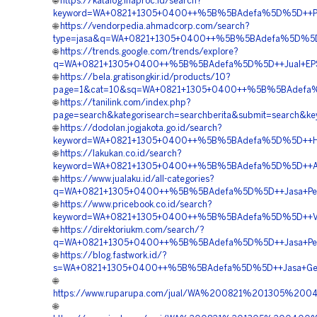
🌐
https://katalog.inaproc.id/search?
keyword=WA+0821+1305+0400++%5B%5BAdefa%5D%5D++Penga
🌐
https://vendorpedia.ahmadcorp.com/search?
type=jasa&q=WA+0821+1305+0400++%5B%5BAdefa%5D%5D++Sup
🌐
https://trends.google.com/trends/explore?
q=WA+0821+1305+0400++%5B%5BAdefa%5D%5D++Jual+EPS+Ge
🌐
https://bela.gratisongkir.id/products/10?
page=1&cat=10&sq=WA+0821+1305+0400++%5B%5BAdefa%5D%5
🌐
https://tanilink.com/index.php?
page=search&kategorisearch=searchberita&submit=search
🌐
https://dodolan.jogjakota.go.id/search?
keyword=WA+0821+1305+0400++%5B%5BAdefa%5D%5D++Harga
🌐
https://lakukan.co.id/search?
keyword=WA+0821+1305+0400++%5B%5BAdefa%5D%5D++Agen
🌐
https://www.jualaku.id/all-categories?
q=WA+0821+1305+0400++%5B%5BAdefa%5D%5D++Jasa+Pengad
🌐
https://www.pricebook.co.id/search?
keyword=WA+0821+1305+0400++%5B%5BAdefa%5D%5D++Vendor
🌐
https://direktoriukm.com/search/?
q=WA+0821+1305+0400++%5B%5BAdefa%5D%5D++Jasa+Penga
🌐
https://blog.fastwork.id/?
s=WA+0821+1305+0400++%5B%5BAdefa%5D%5D++Jasa+Geofoa
🌐
https://www.ruparupa.com/jual/WA%200821%201305%20
🌐