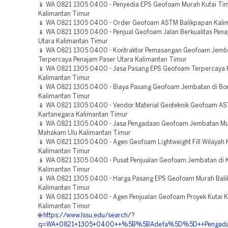
📱 WA 0821 1305 0400 - Penyedia EPS Geofoam Murah Kutai Ti
Kalimantan Timur
📱 WA 0821 1305 0400 - Order Geofoam ASTM Balikpapan Kali
📱 WA 0821 1305 0400 - Penjual Geofoam Jalan Berkualitas Pena
Utara Kalimantan Timur
📱 WA 0821 1305 0400 - Kontraktor Pemasangan Geofoam Jemb
Terpercaya Penajam Paser Utara Kalimantan Timur
📱 WA 0821 1305 0400 - Jasa Pasang EPS Geofoam Terpercaya K
Kalimantan Timur
📱 WA 0821 1305 0400 - Biaya Pasang Geofoam Jembatan di Bo
Kalimantan Timur
📱 WA 0821 1305 0400 - Vendor Material Geoteknik Geofoam AS
Kartanegara Kalimantan Timur
📱 WA 0821 1305 0400 - Jasa Pengadaan Geofoam Jembatan M
Mahakam Ulu Kalimantan Timur
📱 WA 0821 1305 0400 - Agen Geofoam Lightweight Fill Wilayah K
Kalimantan Timur
📱 WA 0821 1305 0400 - Pusat Penjualan Geofoam Jembatan di K
Kalimantan Timur
📱 WA 0821 1305 0400 - Harga Pasang EPS Geofoam Murah Bal
Kalimantan Timur
📱 WA 0821 1305 0400 - Agen Penjualan Geofoam Proyek Kutai 
Kalimantan Timur
🌐
https://www.lssu.edu/search/?
q=WA+0821+1305+0400++%5B%5BAdefa%5D%5D++Pengadaan