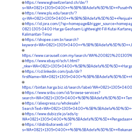
🌐
https://www.wghswitzerland.ch/de/?
s=WA+0821+1305+0400++%5B%5BAdefa%5D%5D++Pusat+Penjua
🌐
https://www.plu.edu/search/?
q=WA+0821+1305+0400++%5B%5BAdefa%5D%5D++Penjual+Geofo
🌐
https://id.jora.com/j?sp=homepage&trigger_source=homep
0821-1305-0400-Harga-Geofoam-Lightweight-Fill-Kutai-Kartane
Kalimantan-Timur
🌐
https://shopee.com.br/search?
keyword=WA+0821+1305+0400++%5B%5BAdefa%5D%5D++Jasa+P
🌐
https://www.carousell.com.my/search/WA%200821%201
🌐
https://www.ebay.nl/sch/i.html?
_nkw=WA+0821+1305+0400+%5B%5BAdefa%5D%5D++Harga+Pa
🌐
https://cd.linkedin.com/pub/dir?
firstName=WA+0821+1305+0400+%5B%5BAdefa%5D%5D++Har
🌐
https://bintan.harga.biz.id/search/label/WA+0821+1305+
🌐
https://www.sribu.com/id/browse-services?
search=WA+0821+1305+0400+%5B%5BAdefa%5D%5D++Tempat+
🌐
https://aliexpress.ru/wholesale?
SearchText=WA+0821+1305+0400+%5B%5BAdefa%5D%5D++Ven
🌐
https://www.dubizzle.jo/ads/q-
WA+0821+1305+0400+%5B%5BAdefa%5D%5D++Pengadaan+Ge
🌐
https://distributor.web.id/?
s=WA+0821+1305+0400++%5B%5BAdefa%5D%5D++Rekanan+Geof