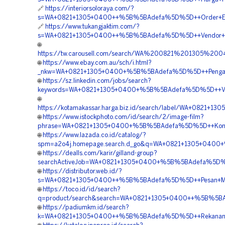
🔗
https://interiorsoloraya.com/?
s=WA+0821+1305+0400++%5B%5BAdefa%5D%5D++Order+EPS+
🔗
https://www.tukangjaktim.com/?
s=WA+0821+1305+0400++%5B%5BAdefa%5D%5D++Vendor+Pengad
🌐
https://tw.carousell.com/search/WA%200821%201305%2
🌐
https://www.ebay.com.au/sch/i.html?
_nkw=WA+0821+1305+0400+%5B%5BAdefa%5D%5D++Pengadaa
🌐
https://sz.linkedin.com/jobs/search?
keywords=WA+0821+1305+0400+%5B%5BAdefa%5D%5D++Vend
🌐
https://kotamakassar.harga.biz.id/search/label/WA+0821
🌐
https://www.istockphoto.com/id/search/2/image-film?
phrase=WA+0821+1305+0400+%5B%5BAdefa%5D%5D++Kontrakt
🌐
https://www.lazada.co.id/catalog/?
spm=a2o4j.homepage.search.d_go&q=WA+0821+1305+0400+
🌐
https://dealls.com/karir/gilland-group?
searchActiveJob=WA+0821+1305+0400+%5B%5BAdefa%5D%5D+
🌐
https://distributor.web.id/?
s=WA+0821+1305+0400++%5B%5BAdefa%5D%5D++Pesan+Mater
🌐
https://toco.id/id/search?
q=product/search&search=WA+0821+1305+0400++%5B%5BAd
🌐
https://padiumkm.id/search?
k=WA+0821+1305+0400++%5B%5BAdefa%5D%5D++Rekanan+Ge