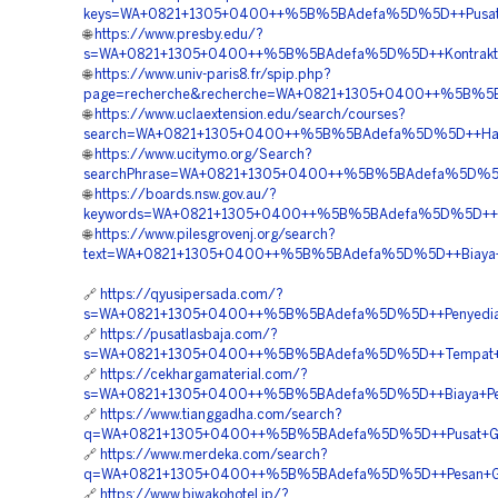
keys=WA+0821+1305+0400++%5B%5BAdefa%5D%5D++Pusat+Pe
🌐
https://www.presby.edu/?
s=WA+0821+1305+0400++%5B%5BAdefa%5D%5D++Kontraktor+Pa
🌐
https://www.univ-paris8.fr/spip.php?
page=recherche&recherche=WA+0821+1305+0400++%5B%5BA
🌐
https://www.uclaextension.edu/search/courses?
search=WA+0821+1305+0400++%5B%5BAdefa%5D%5D++Harga
🌐
https://www.ucitymo.org/Search?
searchPhrase=WA+0821+1305+0400++%5B%5BAdefa%5D%5D++J
🌐
https://boards.nsw.gov.au/?
keywords=WA+0821+1305+0400++%5B%5BAdefa%5D%5D++Har
🌐
https://www.pilesgrovenj.org/search?
text=WA+0821+1305+0400++%5B%5BAdefa%5D%5D++Biaya+Pa
🔗
https://qyusipersada.com/?
s=WA+0821+1305+0400++%5B%5BAdefa%5D%5D++Penyedia+G
🔗
https://pusatlasbaja.com/?
s=WA+0821+1305+0400++%5B%5BAdefa%5D%5D++Tempat+Jual+
🔗
https://cekhargamaterial.com/?
s=WA+0821+1305+0400++%5B%5BAdefa%5D%5D++Biaya+Penga
🔗
https://www.tianggadha.com/search?
q=WA+0821+1305+0400++%5B%5BAdefa%5D%5D++Pusat+Geof
🔗
https://www.merdeka.com/search?
q=WA+0821+1305+0400++%5B%5BAdefa%5D%5D++Pesan+Geofoa
🔗
https://www.biwakohotel.jp/?