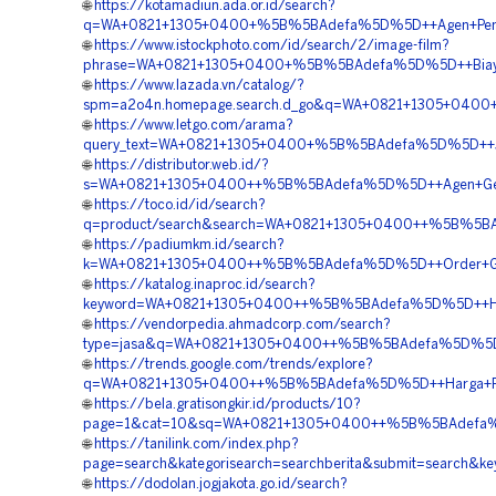
🌐
https://kotamadiun.ada.or.id/search?
q=WA+0821+1305+0400+%5B%5BAdefa%5D%5D++Agen+Penjuala
🌐
https://www.istockphoto.com/id/search/2/image-film?
phrase=WA+0821+1305+0400+%5B%5BAdefa%5D%5D++Biaya+P
🌐
https://www.lazada.vn/catalog/?
spm=a2o4n.homepage.search.d_go&q=WA+0821+1305+0400+
🌐
https://www.letgo.com/arama?
query_text=WA+0821+1305+0400+%5B%5BAdefa%5D%5D++Jasa
🌐
https://distributor.web.id/?
s=WA+0821+1305+0400++%5B%5BAdefa%5D%5D++Agen+Geofo
🌐
https://toco.id/id/search?
q=product/search&search=WA+0821+1305+0400++%5B%5BAdef
🌐
https://padiumkm.id/search?
k=WA+0821+1305+0400++%5B%5BAdefa%5D%5D++Order+Geofo
🌐
https://katalog.inaproc.id/search?
keyword=WA+0821+1305+0400++%5B%5BAdefa%5D%5D++Harga
🌐
https://vendorpedia.ahmadcorp.com/search?
type=jasa&q=WA+0821+1305+0400++%5B%5BAdefa%5D%5D++V
🌐
https://trends.google.com/trends/explore?
q=WA+0821+1305+0400++%5B%5BAdefa%5D%5D++Harga+Pemasa
🌐
https://bela.gratisongkir.id/products/10?
page=1&cat=10&sq=WA+0821+1305+0400++%5B%5BAdefa%5D
🌐
https://tanilink.com/index.php?
page=search&kategorisearch=searchberita&submit=search&
🌐
https://dodolan.jogjakota.go.id/search?