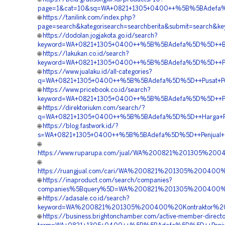
page=1&cat=10&sq=WA+0821+1305+0400++%5B%5BAdefa%5D%5D
🌐
https://tanilink.com/index.php?
page=search&kategorisearch=searchberita&submit=searc
🌐
https://dodolan.jogjakota.go.id/search?
keyword=WA+0821+1305+0400++%5B%5BAdefa%5D%5D++Biaya
🌐
https://lakukan.co.id/search?
keyword=WA+0821+1305+0400++%5B%5BAdefa%5D%5D++Pesan
🌐
https://www.jualaku.id/all-categories?
q=WA+0821+1305+0400++%5B%5BAdefa%5D%5D++Pusat+Penju
🌐
https://www.pricebook.co.id/search?
keyword=WA+0821+1305+0400++%5B%5BAdefa%5D%5D++Penye
🌐
https://direktoriukm.com/search/?
q=WA+0821+1305+0400++%5B%5BAdefa%5D%5D++Harga+Pasan
🌐
https://blog.fastwork.id/?
s=WA+0821+1305+0400++%5B%5BAdefa%5D%5D++Penjual+Geo
🌐
https://www.ruparupa.com/jual/WA%200821%201305%200
🌐
https://ruangjual.com/cari/WA%200821%201305%20040
🌐
https://inaproduct.com/search/companies?
companies%5Bquery%5D=WA%200821%201305%200400%20
🌐
https://adasale.co.id/search?
keyword=WA%200821%201305%200400%20Kontraktor%20P
🌐
https://business.brightonchamber.com/active-member-direct