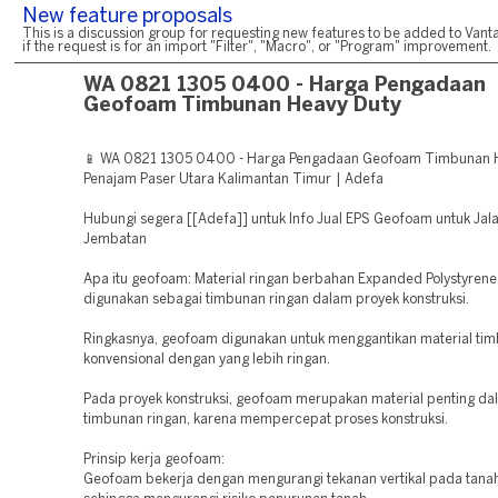
New feature proposals
This is a discussion group for requesting new features to be added to Vanta
if the request is for an import "Filter", "Macro", or "Program" improvement.
WA 0821 1305 0400 - Harga Pengadaan
Geofoam Timbunan Heavy Duty
📱 WA 0821 1305 0400 - Harga Pengadaan Geofoam Timbunan 
Penajam Paser Utara Kalimantan Timur | Adefa
Hubungi segera [[Adefa]] untuk Info Jual EPS Geofoam untuk Jal
Jembatan
Apa itu geofoam: Material ringan berbahan Expanded Polystyrene
digunakan sebagai timbunan ringan dalam proyek konstruksi.
Ringkasnya, geofoam digunakan untuk menggantikan material ti
konvensional dengan yang lebih ringan.
Pada proyek konstruksi, geofoam merupakan material penting da
timbunan ringan, karena mempercepat proses konstruksi.
Prinsip kerja geofoam:
Geofoam bekerja dengan mengurangi tekanan vertikal pada tanah