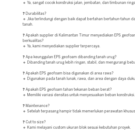
🔹 Ya, sangat cocok konstruksi jalan, jembatan, dan timbunan ring
❓ Durabilitas?
🔹 Jika terlindungi dengan baik dapat bertahan bertahun-tahun d
tanah.
❓ Apakah supplier di Kalimantan Timur menyediakan EPS geofo
berkualitas?
🔹 Ya, kami menyediakan supplier terpercaya.
❓ Apa keunggulan EPS geofoam dibanding tanah urug?
🔹 Dibanding tanah urug lebih ringan, stabil, dan mengurangi beba
❓ Apakah EPS geofoam bisa digunakan di area rawa?
🔹 Digunakan pada tanah lunak, rawa, dan area dengan daya duk
❓ Apakah EPS geofoam tahan tekanan beban berat?
🔹 Memiliki variasi densitas untuk menyesuaikan beban konstruksi.
❓ Maintenance?
🔹 Setelah terpasang hampir tidak memerlukan perawatan khusus
❓ Cut to size?
🔹 Kami melayani custom ukuran blok sesuai kebutuhan proyek.