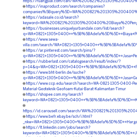
https://ruangjual.com/cari/WA%200821%201305%2004
🌐
https://inaproduct.com/search/companies?
companies%5Bquery%5D=WA%200821%201305%200400%20
🌐
https://adasale.co.id/search?
keyword=WA%200821%201305%200400%20Biaya%20Pengad
🌐
https://businesses.uniquelyurbandale.com/list/search?
q=WA+0821+1305+0400++%5B%5BAdefa%5D%5D++Biaya+Peng
🌐
https://www.sewa-
villa.com/search/WA+0821+1305+0400++%5B%5BAdefa%5D%5
🌐
https://ar.pinterest.com/search/pins/?
q=WA+0821+1305+0400++%5B%5BAdefa%5D%5D++Jasa+Penga
🌐
https://rubberlast.com/catalogsearch/result/index/?
p=14&q=WA+0821+1305+0400++%5B%5BAdefa%5D%5D++Pemboro
🌐
https://www.bht-berlin.de/suche?
q=WA+0821+1305+0400++%5B%5BAdefa%5D%5D++Jasa+Geofoa
🌐
https://www.ccp.edu/search?search=WA-0821-1305-0400-Pe
Material-Geoteknik-Geofoam-Kutai-Barat-Kalimantan-Timur
🌐
https://shopee.com.my/search?
keyword=WA+0821+1305+0400++%5B%5BAdefa%5D%5D++Kontr
🌐
https://id.carousell.com/search/WA%200821%201305%2
🌐
https://www.befr.ebay.be/sch/i.html?
_nkw=WA+0821+1305+0400+%5B%5BAdefa%5D%5D++Harga+Geo
🌐
https://lt.linkedin.com/jobs/search?
keywords=WA+0821+1305+0400+%5B%5BAdefa%5D%5D++Jual+Ma