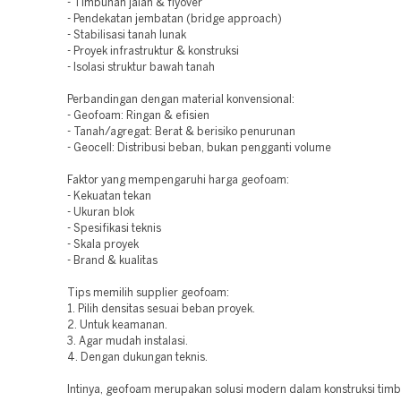
- Timbunan jalan & flyover
- Pendekatan jembatan (bridge approach)
- Stabilisasi tanah lunak
- Proyek infrastruktur & konstruksi
- Isolasi struktur bawah tanah
Perbandingan dengan material konvensional:
- Geofoam: Ringan & efisien
- Tanah/agregat: Berat & berisiko penurunan
- Geocell: Distribusi beban, bukan pengganti volume
Faktor yang mempengaruhi harga geofoam:
- Kekuatan tekan
- Ukuran blok
- Spesifikasi teknis
- Skala proyek
- Brand & kualitas
Tips memilih supplier geofoam:
1. Pilih densitas sesuai beban proyek.
2. Untuk keamanan.
3. Agar mudah instalasi.
4. Dengan dukungan teknis.
Intinya, geofoam merupakan solusi modern dalam konstruksi timb