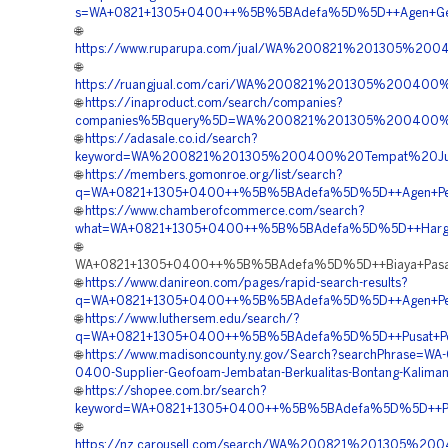
s=WA+0821+1305+0400++%5B%5BAdefa%5D%5D++Agen+Geof
🌐
https://www.ruparupa.com/jual/WA%200821%201305%20
🌐
https://ruangjual.com/cari/WA%200821%201305%20040
🌐
https://inaproduct.com/search/companies?
companies%5Bquery%5D=WA%200821%201305%200400%2
🌐
https://adasale.co.id/search?
keyword=WA%200821%201305%200400%20Tempat%20Jual
🌐
https://members.gomonroe.org/list/search?
q=WA+0821+1305+0400++%5B%5BAdefa%5D%5D++Agen+Penjua
🌐
https://www.chamberofcommerce.com/search?
what=WA+0821+1305+0400++%5B%5BAdefa%5D%5D++Harga+P
🌐
WA+0821+1305+0400++%5B%5BAdefa%5D%5D++Biaya+Pasang
🌐
https://www.danireon.com/pages/rapid-search-results?
q=WA+0821+1305+0400++%5B%5BAdefa%5D%5D++Agen+Penjua
🌐
https://www.luthersem.edu/search/?
q=WA+0821+1305+0400++%5B%5BAdefa%5D%5D++Pusat+Penju
🌐
https://www.madisoncounty.ny.gov/Search?searchPhrase=WA-
0400-Supplier-Geofoam-Jembatan-Berkualitas-Bontang-Kaliman
🌐
https://shopee.com.br/search?
keyword=WA+0821+1305+0400++%5B%5BAdefa%5D%5D++Pesa
🌐
https://nz.carousell.com/search/WA%200821%201305%2