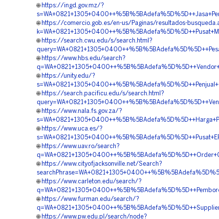
🌐
https://ingd.gov.mz/?
s=WA+0821+1305+0400++%5B%5BAdefa%5D%5D++Jasa+Penga
🌐
https://comercio.gob.es/en-us/Paginas/resultados-busqueda.
k=WA+0821+1305+0400++%5B%5BAdefa%5D%5D++Pusat+Materi
🌐
https://search.cwu.edu/s/search.html?
query=WA+0821+1305+0400++%5B%5BAdefa%5D%5D++Pesan+G
🌐
https://www.hbs.edu/search?
q=WA+0821+1305+0400++%5B%5BAdefa%5D%5D++Vendor+Ge
🌐
https://unity.edu/?
s=WA+0821+1305+0400++%5B%5BAdefa%5D%5D++Penjual+Geo
🌐
https://search.pacificu.edu/s/search.html?
query=WA+0821+1305+0400++%5B%5BAdefa%5D%5D++Vendor
🌐
https://www.nala.fs.gov.za/?
s=WA+0821+1305+0400++%5B%5BAdefa%5D%5D++Harga+Pasan
🌐
https://www.uca.es/?
s=WA+0821+1305+0400++%5B%5BAdefa%5D%5D++Pusat+EPS+G
🌐
https://www.uav.ro/search?
q=WA+0821+1305+0400++%5B%5BAdefa%5D%5D++Order+Geof
🌐
https://www.cityofjacksonville.net/Search?
searchPhrase=WA+0821+1305+0400++%5B%5BAdefa%5D%5D++J
🌐
https://www.carleton.edu/search/?
q=WA+0821+1305+0400++%5B%5BAdefa%5D%5D++Pemborong
🌐
https://www.furman.edu/search/?
q=WA+0821+1305+0400++%5B%5BAdefa%5D%5D++Supplier+Geo
🌐
https://www.pw.edu.pl/search/node?