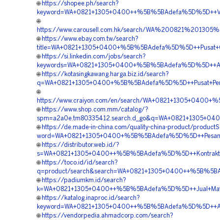
🌐
https://shopee.ph/search?
keyword=WA+0821+1305+0400++%5B%5BAdefa%5D%5D++Vendo
🌐
https://www.carousell.com.hk/search/WA%200821%201
🌐
https://www.ebay.com.tw/search?
title=WA+0821+1305+0400+%5B%5BAdefa%5D%5D++Pusat+Geof
🌐
https://si.linkedin.com/jobs/search?
keywords=WA+0821+1305+0400+%5B%5BAdefa%5D%5D++Agen+G
🌐
https://kotasingkawang.harga.biz.id/search?
q=WA+0821+1305+0400+%5B%5BAdefa%5D%5D++Pusat+Penjuala
🌐
https://www.craiyon.com/en/search/WA+0821+1305+0400+%5
🌐
https://www.shop.com.mm/catalog/?
spm=a2a0e.tm80335412.search.d_go&q=WA+0821+1305+040
🌐
https://de.made-in-china.com/quality-china-product/product
word=WA+0821+1305+0400+%5B%5BAdefa%5D%5D++Pesan+Ge
🌐
https://distributor.web.id/?
s=WA+0821+1305+0400++%5B%5BAdefa%5D%5D++Kontraktor+Pe
🌐
https://toco.id/id/search?
q=product/search&search=WA+0821+1305+0400++%5B%5BAdef
🌐
https://padiumkm.id/search?
k=WA+0821+1305+0400++%5B%5BAdefa%5D%5D++Jual+Material
🌐
https://katalog.inaproc.id/search?
keyword=WA+0821+1305+0400++%5B%5BAdefa%5D%5D++Agen+P
🌐
https://vendorpedia.ahmadcorp.com/search?