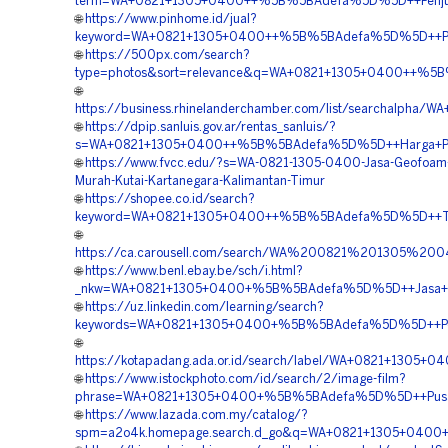
term=WA+0821+1305+0400++%5B%5BAdefa%5D%5D++Penjual+
🌐
https://www.pinhome.id/jual?
keyword=WA+0821+1305+0400++%5B%5BAdefa%5D%5D++Pusat+
🌐
https://500px.com/search?
type=photos&sort=relevance&q=WA+0821+1305+0400++%5B%5
🌐
https://business.rhinelanderchamber.com/list/searchalp
🌐
https://dpip.sanluis.gov.ar/rentas_sanluis/?
s=WA+0821+1305+0400++%5B%5BAdefa%5D%5D++Harga+Pema
🌐
https://www.fvcc.edu/?s=WA-0821-1305-0400-Jasa-Geofoam
Murah-Kutai-Kartanegara-Kalimantan-Timur
🌐
https://shopee.co.id/search?
keyword=WA+0821+1305+0400++%5B%5BAdefa%5D%5D++Tempat
🌐
https://ca.carousell.com/search/WA%200821%201305%2
🌐
https://www.benl.ebay.be/sch/i.html?
_nkw=WA+0821+1305+0400+%5B%5BAdefa%5D%5D++Jasa+Geofo
🌐
https://uz.linkedin.com/learning/search?
keywords=WA+0821+1305+0400+%5B%5BAdefa%5D%5D++Pesan+
🌐
https://kotapadang.ada.or.id/search/label/WA+0821+1305
🌐
https://www.istockphoto.com/id/search/2/image-film?
phrase=WA+0821+1305+0400+%5B%5BAdefa%5D%5D++Pusat+E
🌐
https://www.lazada.com.my/catalog/?
spm=a2o4k.homepage.search.d_go&q=WA+0821+1305+0400+