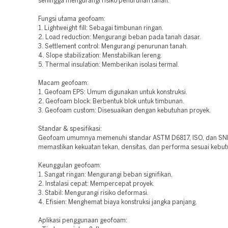
sehingga mengurangi risiko penurunan tanah.
Fungsi utama geofoam:
1. Lightweight fill: Sebagai timbunan ringan.
2. Load reduction: Mengurangi beban pada tanah dasar.
3. Settlement control: Mengurangi penurunan tanah.
4. Slope stabilization: Menstabilkan lereng.
5. Thermal insulation: Memberikan isolasi termal.
Macam geofoam:
1. Geofoam EPS: Umum digunakan untuk konstruksi.
2. Geofoam block: Berbentuk blok untuk timbunan.
3. Geofoam custom: Disesuaikan dengan kebutuhan proyek.
Standar & spesifikasi:
Geofoam umumnya memenuhi standar ASTM D6817, ISO, dan SNI
memastikan kekuatan tekan, densitas, dan performa sesuai kebut
Keunggulan geofoam:
1. Sangat ringan: Mengurangi beban signifikan.
2. Instalasi cepat: Mempercepat proyek.
3. Stabil: Mengurangi risiko deformasi.
4. Efisien: Menghemat biaya konstruksi jangka panjang.
Aplikasi penggunaan geofoam: