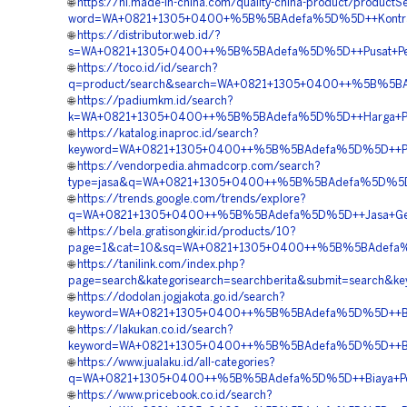
🌐
https://hi.made-in-china.com/quality-china-product/productS
word=WA+0821+1305+0400+%5B%5BAdefa%5D%5D++Kontraktor+
🌐
https://distributor.web.id/?
s=WA+0821+1305+0400++%5B%5BAdefa%5D%5D++Pusat+Peng
🌐
https://toco.id/id/search?
q=product/search&search=WA+0821+1305+0400++%5B%5BAde
🌐
https://padiumkm.id/search?
k=WA+0821+1305+0400++%5B%5BAdefa%5D%5D++Harga+Pengad
🌐
https://katalog.inaproc.id/search?
keyword=WA+0821+1305+0400++%5B%5BAdefa%5D%5D++Pesan
🌐
https://vendorpedia.ahmadcorp.com/search?
type=jasa&q=WA+0821+1305+0400++%5B%5BAdefa%5D%5D++J
🌐
https://trends.google.com/trends/explore?
q=WA+0821+1305+0400++%5B%5BAdefa%5D%5D++Jasa+Geofo
🌐
https://bela.gratisongkir.id/products/10?
page=1&cat=10&sq=WA+0821+1305+0400++%5B%5BAdefa%5D%
🌐
https://tanilink.com/index.php?
page=search&kategorisearch=searchberita&submit=searc
🌐
https://dodolan.jogjakota.go.id/search?
keyword=WA+0821+1305+0400++%5B%5BAdefa%5D%5D++Biaya
🌐
https://lakukan.co.id/search?
keyword=WA+0821+1305+0400++%5B%5BAdefa%5D%5D++Biaya
🌐
https://www.jualaku.id/all-categories?
q=WA+0821+1305+0400++%5B%5BAdefa%5D%5D++Biaya+Pema
🌐
https://www.pricebook.co.id/search?