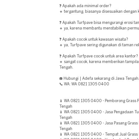
❓ Apakah ada minimal order?
🔹 tergantung, biasanya disesuaikan dengan
❓ Apakah Turfpave bisa mengurangi erosi ta
🔹 ya, karena membantu menstabilkan permu
❓ Apakah cocok untuk kawasan wisata?
🔹 ya, Turfpave sering digunakan di taman re
❓ Apakah Turfpave cocok untuk area kantor?
🔹 sangat cocok, karena memberikan tampilan
Tengah.
☎️ Hubungi | Adefa sekarang di Jawa Tengah
📞 WA: WA 0821 1305 0400
📱 WA 0821 1305 0400 - Pemborong Grass 
Tengah
📱 WA 0821 1305 0400 - Jasa Pengadaan Tur
Tengah
📱 WA 0821 1305 0400 - Jasa Pasang Grass
Tengah
📱 WA 0821 1305 0400 - Tempat Jual Grass 