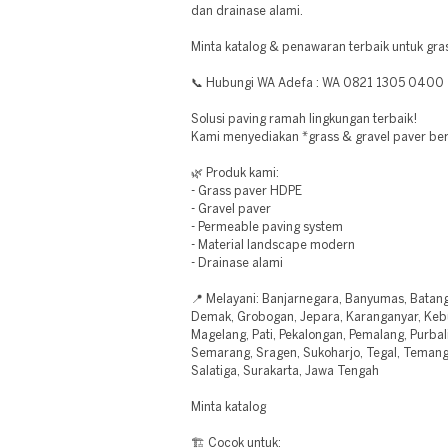
dan drainase alami.
Minta katalog & penawaran terbaik untuk gra
📞 Hubungi WA Adefa : WA 0821 1305 0400
Solusi paving ramah lingkungan terbaik!
Kami menyediakan *grass & gravel paver ber
🌿 Produk kami:
- Grass paver HDPE
- Gravel paver
- Permeable paving system
- Material landscape modern
- Drainase alami
📍 Melayani: Banjarnegara, Banyumas, Batang, 
Demak, Grobogan, Jepara, Karanganyar, Kebu
Magelang, Pati, Pekalongan, Pemalang, Purba
Semarang, Sragen, Sukoharjo, Tegal, Temang
Salatiga, Surakarta, Jawa Tengah
Minta katalog
🏗️ Cocok untuk: