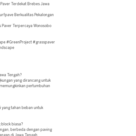
 Paver Terdekat Brebes Jawa
rfpave Berkualitas Pekalongan
s Paver Terpercaya Wonosobo
pe #GreenProject #grasspaver
andscape
 Jawa Tengah?
ngkungan yang dirancang untuk
p memungkinkan pertumbuhan
i yang tahan beban untuk
 block biasa?
kungan, berbeda dengan paving
ngan di Jawa Tengah.