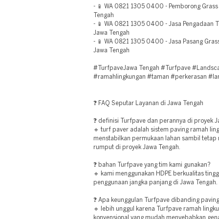
- 📱 WA 0821 1305 0400 - Pemborong Grass
Tengah
- 📱 WA 0821 1305 0400 - Jasa Pengadaan Tu
Jawa Tengah
- 📱 WA 0821 1305 0400 - Jasa Pasang Gras
Jawa Tengah
#TurfpaveJawa Tengah #Turfpave #Landsca
#ramahlingkungan #taman #perkerasan #l
❓ FAQ Seputar Layanan di Jawa Tengah
❓ definisi Turfpave dan perannya di proyek
🔹 turf paver adalah sistem paving ramah li
menstabilkan permukaan lahan sambil teta
rumput di proyek Jawa Tengah.
❓ bahan Turfpave yang tim kami gunakan?
🔹 kami menggunakan HDPE berkualitas tingg
penggunaan jangka panjang di Jawa Tengah.
❓ Apa keunggulan Turfpave dibanding paving
🔹 lebih unggul karena Turfpave ramah ling
konvensional yang mudah menyebabkan gena