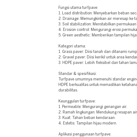
Fungsi utama turfpave:
1. Load distribution: Menyebarkan beban sec
2. Drainage: Memungkinkan air meresap ke t
3. Soil stabilization: Menstabilkan permukaan
4. Erosion control: Mengurangi erosi permuk
5. Green aesthetic: Memberikan tampilan hija
Kategori utama:
1. Grass paver: Diisi tanah dan ditanami rump
2. Gravel paver: Diisi kerikil untuk area kenda
3. HDPE paver: Lebih fleksibel dan tahan lam
Standar & spesifikasi:
Turfpave umumnya memenuhi standar enginee
HDPE berkualitas untuk memastikan ketahanan
durabilitas.
Keunggulan turfpave:
1. Permeable: Mengurangi genangan air.
2. Ramah lingkungan: Mendukung resapan air
3. Kuat: Tahan beban kendaraan.
4. Estetis: Tampilan hijau modern.
Aplikasi penggunaan turfpave: