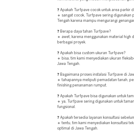
❓ Apakah Turfpave cocok untuk area parkir 
🔹 sangat cocok, Turfpave sering digunakan p
Tengah karena mampu mengurangi genangan 
❓ Berapa daya tahan Turfpave?
🔹 awet, karena menggunakan material high du
berbagai proyek.
❓ Apakah bisa custom ukuran Turfpave?
🔹 bisa, tim kami menyediakan ukuran fleksib
Jawa Tengah.
❓ Bagaimana proses instalasi Turfpave di J
🔹 tahapannya meliputi pemadatan tanah, p
finishing penanaman rumput.
❓ Apakah Turfpave bisa digunakan untuk tam
🔹 ya, Turfpave sering digunakan untuk taman
fungsional.
❓ Apakah tersedia layanan konsultasi sebe
🔹 tentu, tim kami menyediakan konsultasi te
optimal di Jawa Tengah.