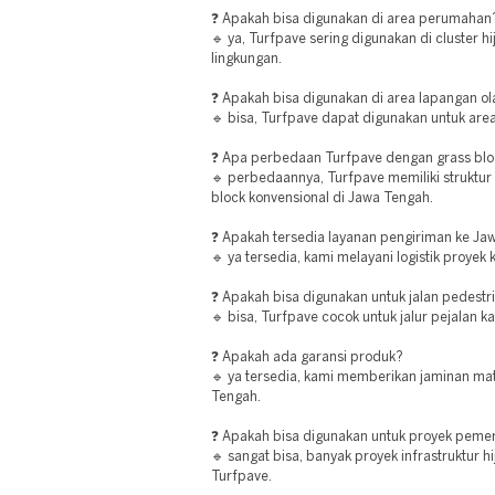
❓ Apakah bisa digunakan di area perumahan
🔹 ya, Turfpave sering digunakan di cluster h
lingkungan.
❓ Apakah bisa digunakan di area lapangan o
🔹 bisa, Turfpave dapat digunakan untuk area
❓ Apa perbedaan Turfpave dengan grass bl
🔹 perbedaannya, Turfpave memiliki struktur 
block konvensional di Jawa Tengah.
❓ Apakah tersedia layanan pengiriman ke Ja
🔹 ya tersedia, kami melayani logistik proyek
❓ Apakah bisa digunakan untuk jalan pedestr
🔹 bisa, Turfpave cocok untuk jalur pejalan k
❓ Apakah ada garansi produk?
🔹 ya tersedia, kami memberikan jaminan mat
Tengah.
❓ Apakah bisa digunakan untuk proyek peme
🔹 sangat bisa, banyak proyek infrastruktur
Turfpave.