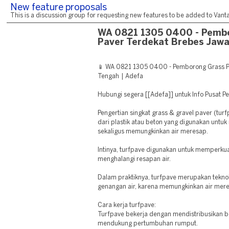
New feature proposals
This is a discussion group for requesting new features to be added to Vantag
WA 0821 1305 0400 - Pemb
Paver Terdekat Brebes Jaw
📱 WA 0821 1305 0400 - Pemborong Grass P
Tengah | Adefa
Hubungi segera [[Adefa]] untuk Info Pusat P
Pengertian singkat grass & gravel paver (turf
dari plastik atau beton yang digunakan unt
sekaligus memungkinkan air meresap.
Intinya, turfpave digunakan untuk memperku
menghalangi resapan air.
Dalam praktiknya, turfpave merupakan teknol
genangan air, karena memungkinkan air mere
Cara kerja turfpave:
Turfpave bekerja dengan mendistribusikan b
mendukung pertumbuhan rumput.