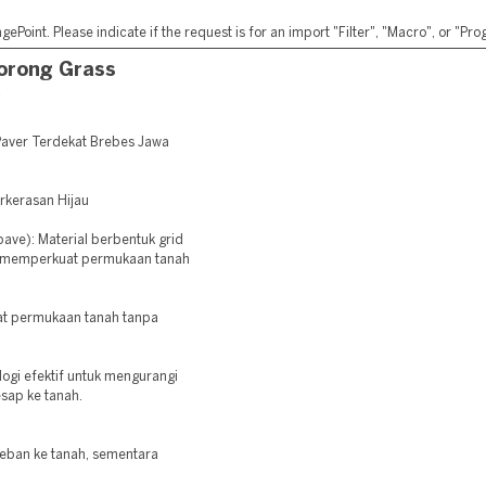
ePoint. Please indicate if the request is for an import "Filter", "Macro", or "P
orong Grass
a
aver Terdekat Brebes Jawa
erkerasan Hijau
pave): Material berbentuk grid
uk memperkuat permukaan tanah
at permukaan tanah tanpa
ogi efektif untuk mengurangi
sap ke tanah.
eban ke tanah, sementara