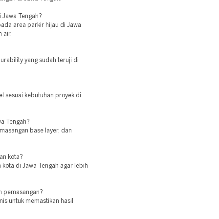
di Jawa Tengah?
ada area parkir hijau di Jawa
air.
rability yang sudah teruji di
el sesuai kebutuhan proyek di
awa Tengah?
emasangan base layer, dan
an kota?
 kota di Jawa Tengah agar lebih
lum pemasangan?
knis untuk memastikan hasil