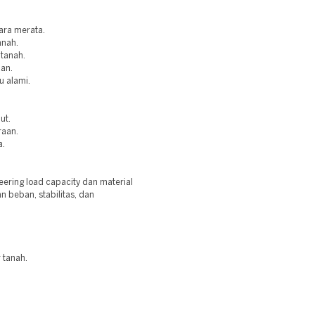
ara merata.
anah.
 tanah.
aan.
u alami.
ut.
raan.
a.
ring load capacity dan material
 beban, stabilitas, dan
 tanah.