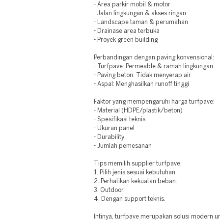
- Area parkir mobil & motor
- Jalan lingkungan & akses ringan
- Landscape taman & perumahan
- Drainase area terbuka
- Proyek green building
Perbandingan dengan paving konvensional:
- Turfpave: Permeable & ramah lingkungan
- Paving beton: Tidak menyerap air
- Aspal: Menghasilkan runoff tinggi
Faktor yang mempengaruhi harga turfpave:
- Material (HDPE/plastik/beton)
- Spesifikasi teknis
- Ukuran panel
- Durability
- Jumlah pemesanan
Tips memilih supplier turfpave:
1. Pilih jenis sesuai kebutuhan.
2. Perhatikan kekuatan beban.
3. Outdoor.
4. Dengan support teknis.
Intinya, turfpave merupakan solusi modern 