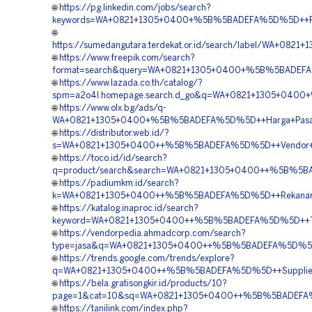
🌐
https://pg.linkedin.com/jobs/search?
keywords=WA+0821+1305+0400+%5B%5BADEFA%5D%5D++Penjua
🌐
https://sumedangutara.terdekat.or.id/search/label/WA+0
🌐
https://www.freepik.com/search?
format=search&query=WA+0821+1305+0400+%5B%5BADEFA%5
🌐
https://www.lazada.co.th/catalog/?
spm=a2o4l.homepage.search.d_go&q=WA+0821+1305+0400+
🌐
https://www.olx.bg/ads/q-
WA+0821+1305+0400+%5B%5BADEFA%5D%5D++Harga+Pasang+
🌐
https://distributor.web.id/?
s=WA+0821+1305+0400++%5B%5BADEFA%5D%5D++Vendor+Tur
🌐
https://toco.id/id/search?
q=product/search&search=WA+0821+1305+0400++%5B%5BAD
🌐
https://padiumkm.id/search?
k=WA+0821+1305+0400++%5B%5BADEFA%5D%5D++Rekanan+Gr
🌐
https://katalog.inaproc.id/search?
keyword=WA+0821+1305+0400++%5B%5BADEFA%5D%5D++Tempa
🌐
https://vendorpedia.ahmadcorp.com/search?
type=jasa&q=WA+0821+1305+0400++%5B%5BADEFA%5D%5D++R
🌐
https://trends.google.com/trends/explore?
q=WA+0821+1305+0400++%5B%5BADEFA%5D%5D++Supplier+Tu
🌐
https://bela.gratisongkir.id/products/10?
page=1&cat=10&sq=WA+0821+1305+0400++%5B%5BADEFA%5D%
🌐
https://tanilink.com/index.php?