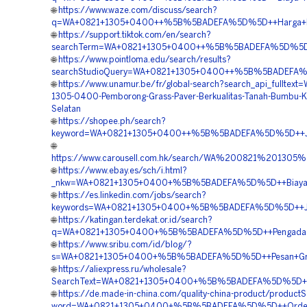
🌐
https://www.waze.com/discuss/search?
q=WA+0821+1305+0400++%5B%5BADEFA%5D%5D++Harga+Peng
🌐
https://support.tiktok.com/en/search?
searchTerm=WA+0821+1305+0400++%5B%5BADEFA%5D%5D++P
🌐
https://www.pointloma.edu/search/results?
searchStudioQuery=WA+0821+1305+0400++%5B%5BADEFA%5D%
🌐
https://www.unamur.be/fr/global-search?search_api_fulltext
1305-0400-Pemborong-Grass-Paver-Berkualitas-Tanah-Bumbu-K
Selatan
🌐
https://shopee.ph/search?
keyword=WA+0821+1305+0400++%5B%5BADEFA%5D%5D++Jasa
🌐
https://www.carousell.com.hk/search/WA%200821%2013
🌐
https://www.ebay.es/sch/i.html?
_nkw=WA+0821+1305+0400+%5B%5BADEFA%5D%5D++Biaya+Pem
🌐
https://es.linkedin.com/jobs/search?
keywords=WA+0821+1305+0400+%5B%5BADEFA%5D%5D++Jual+M
🌐
https://katingan.terdekat.or.id/search?
q=WA+0821+1305+0400+%5B%5BADEFA%5D%5D++Pengadaan+Gr
🌐
https://www.sribu.com/id/blog/?
s=WA+0821+1305+0400+%5B%5BADEFA%5D%5D++Pesan+Gravel
🌐
https://aliexpress.ru/wholesale?
SearchText=WA+0821+1305+0400+%5B%5BADEFA%5D%5D++Biay
🌐
https://de.made-in-china.com/quality-china-product/product
word=WA+0821+1305+0400+%5B%5BADEFA%5D%5D++Order+Gra