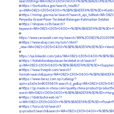
searchString=WA+0821+1305+0400++%5B%5BADEFA%5D%5D++Pe
🌐
https://burbankca.gov/search_results?
q=dWA+0821+1305+0400++%5B%5BADEFA%5D%5D++Kontraktor
🌐
https://mmsp.gov.ma/ar/search?search_api_fulltext=WA-082
Penyedia-Gravel-Paver-Terdekat-Balangan-Kalimantan-Selatan
🌐
https://shopee.co.th/search?
keyword=WA+0821+1305+0400++%5B%5BADEFA%5D%5D++Vendor
🌐
https://www.carousell.com.my/search/WA%200821%201
🌐
https://www.ebay.com.my/sch/i.html?
_nkw=WA+0821+1305+0400+%5B%5BADEFA%5D%5D++Vendor+Pe
🌐
https://qa.linkedin.com/jobs/WA+0821+1305+0400+%5B%5B
🌐
https://kotatidorekepulauan.terdekat.or.id/search?
q=WA+0821+1305+0400+%5B%5BADEFA%5D%5D++Supplier+Per
🌐
https://www.freepik.com/search?
format=search&query=WA+0821+1305+0400+%5B%5BADEFA%5D
🌐
https://www.daraz.com.np/catalog/?
spm=a2a0e.tm80335409.search.d_go&q=WA+0821+1305+0400
🌐
https://jp.made-in-china.com/quality-china-product/productS
word=WA+0821+1305+0400+%5B%5BADEFA%5D%5D++Harga+Pas
🌐
https://distributor.web.id/?
s=WA+0821+1305+0400++%5B%5BADEFA%5D%5D++Pusat+Pavin
🌐
https://toco.id/id/search?
q=product/search&search=WA+0821+1305+0400++%5B%5BADE