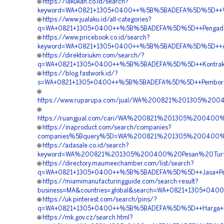
🌐
https://lakukan.co.id/search?
keyword=WA+0821+1305+0400++%5B%5BADEFA%5D%5D++Vendo
🌐
https://www.jualaku.id/all-categories?
q=WA+0821+1305+0400++%5B%5BADEFA%5D%5D++Pengadaan+T
🌐
https://www.pricebook.co.id/search?
keyword=WA+0821+1305+0400++%5B%5BADEFA%5D%5D++Agen+
🌐
https://direktoriukm.com/search/?
q=WA+0821+1305+0400++%5B%5BADEFA%5D%5D++Kontraktor+P
🌐
https://blog.fastwork.id/?
s=WA+0821+1305+0400++%5B%5BADEFA%5D%5D++Pemborong+Pe
🌐
https://www.ruparupa.com/jual/WA%200821%201305%200
🌐
https://ruangjual.com/cari/WA%200821%201305%200400
🌐
https://inaproduct.com/search/companies?
companies%5Bquery%5D=WA%200821%201305%200400%20
🌐
https://adasale.co.id/search?
keyword=WA%200821%201305%200400%20Pesan%20Turfp
🌐
https://directory.maumeechamber.com/list/search?
q=WA+0821+1305+0400++%5B%5BADEFA%5D%5D++Jasa+Pengad
🌐
https://miamimanufacturingguide.com/search-result?
business=MA&countries=global&search=WA+0821+1305+0400
🌐
https://uk.pinterest.com/search/pins/?
q=WA+0821+1305+0400++%5B%5BADEFA%5D%5D++Harga+Pemas
🌐
https://mk.gov.cz/search.html?