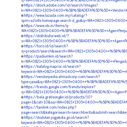
q=WA+0821+1305+0400+%5B%5BADEFA%5D%5D++Agen+Grass+P
🌐
https://stock.adobe.com/id/search/images?
k=WA+0821+1305+0400+%5B%5BADEFA%5D%5D++Vendor+Penga
🌐
https://www.lazada.com.my/catalog/?
spm=a2o4k.homepage.search.d_go&q=WA+0821+1305+0400+
🌐
https://www.olx.in/items/q-
WA+0821+1305+0400+%5B%5BADEFA%5D%5D++Agen+Penjualan+
🌐
https://distributor.web.id/?
s=WA+0821+1305+0400++%5B%5BADEFA%5D%5D++Agen+Penjua
🌐
https://toco.id/id/search?
q=product/search&search=WA+0821+1305+0400++%5B%5BAD
🌐
https://padiumkm.id/search?
k=WA+0821+1305+0400++%5B%5BADEFA%5D%5D++Pengadaan+G
🌐
https://katalog.inaproc.id/search?
keyword=WA+0821+1305+0400++%5B%5BADEFA%5D%5D++Kontra
🌐
https://vendorpedia.ahmadcorp.com/search?
type=jasa&q=WA+0821+1305+0400++%5B%5BADEFA%5D%5D++Su
🌐
https://trends.google.com/trends/explore?
q=WA+0821+1305+0400++%5B%5BADEFA%5D%5D++Agen+Penjual
🌐
https://bela.gratisongkir.id/products/10?
page=1&cat=10&sq=WA+0821+1305+0400++%5B%5BADEFA%5D%
🌐
https://tanilink.com/index.php?
page=search&kategorisearch=searchberita&submit=search
🌐
https://dodolan.jogjakota.go.id/search?
keyword=WA+0821+1305+0400++%5B%5BADEFA%5D%5D++Suppl