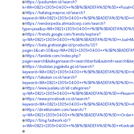
🌐
https://padiumkm.id/search?
k=WA+0821+1305+0400++%5B%5BADEFA%5D%5D++Pusat+Grave
🌐
https://katalog.inaproc.id/search?
keyword=WA+0821+1305+0400++%5B%5BADEFA%5D%5D++Suppli
🌐
https://vendorpedia.ahmadcorp.com/search?
type=jasa&q=WA+0821+1305+0400++%5B%5BADEFA%5D%5D++Bi
🌐
https://trends.google.com/trends/explore?
q=WA+0821+1305+0400++%5B%5BADEFA%5D%5D++Jual+Materi
🌐
https://bela.gratisongkir.id/products/10?
page=1&cat=10&sq=WA+0821+1305+0400++%5B%5BADEFA%5D%
🌐
https://tanilink.com/index.php?
page=search&kategorisearch=searchberita&submit=searc
🌐
https://dodolan.jogjakota.go.id/search?
keyword=WA+0821+1305+0400++%5B%5BADEFA%5D%5D++Biaya+
🌐
https://lakukan.co.id/search?
keyword=WA+0821+1305+0400++%5B%5BADEFA%5D%5D++Jasa+
🌐
https://www.jualaku.id/all-categories?
q=WA+0821+1305+0400++%5B%5BADEFA%5D%5D++Pesan+Grass+
🌐
https://www.pricebook.co.id/search?
keyword=WA+0821+1305+0400++%5B%5BADEFA%5D%5D++Harga
🌐
https://direktoriukm.com/search/?
q=WA+0821+1305+0400++%5B%5BADEFA%5D%5D++Order+Turf
🌐
https://blog.fastwork.id/?
s=WA+0821+1305+0400++%5B%5BADEFA%5D%5D++Kontraktor+
🌐