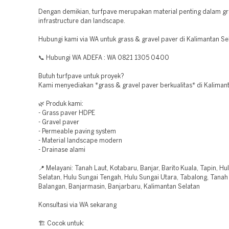
Dengan demikian, turfpave merupakan material penting dalam g
infrastructure dan landscape.
Hubungi kami via WA untuk grass & gravel paver di Kalimantan Se
📞 Hubungi WA ADEFA : WA 0821 1305 0400
Butuh turfpave untuk proyek?
Kami menyediakan *grass & gravel paver berkualitas* di Kalimant
🌿 Produk kami:
- Grass paver HDPE
- Gravel paver
- Permeable paving system
- Material landscape modern
- Drainase alami
📍 Melayani: Tanah Laut, Kotabaru, Banjar, Barito Kuala, Tapin, Hu
Selatan, Hulu Sungai Tengah, Hulu Sungai Utara, Tabalong, Tana
Balangan, Banjarmasin, Banjarbaru, Kalimantan Selatan
Konsultasi via WA sekarang
🏗️ Cocok untuk: