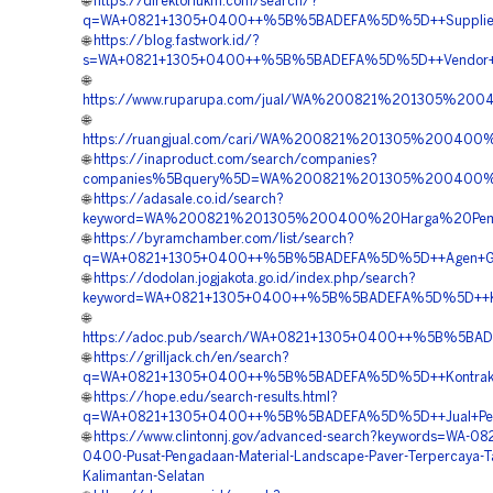
🌐
https://direktoriukm.com/search/?
q=WA+0821+1305+0400++%5B%5BADEFA%5D%5D++Supplier+Gr
🌐
https://blog.fastwork.id/?
s=WA+0821+1305+0400++%5B%5BADEFA%5D%5D++Vendor+Grave
🌐
https://www.ruparupa.com/jual/WA%200821%201305%200
🌐
https://ruangjual.com/cari/WA%200821%201305%20040
🌐
https://inaproduct.com/search/companies?
companies%5Bquery%5D=WA%200821%201305%200400%20J
🌐
https://adasale.co.id/search?
keyword=WA%200821%201305%200400%20Harga%20Pemas
🌐
https://byramchamber.com/list/search?
q=WA+0821+1305+0400++%5B%5BADEFA%5D%5D++Agen+Grass+
🌐
https://dodolan.jogjakota.go.id/index.php/search?
keyword=WA+0821+1305+0400++%5B%5BADEFA%5D%5D++Kontr
🌐
https://adoc.pub/search/WA+0821+1305+0400++%5B%5BADE
🌐
https://grilljack.ch/en/search?
q=WA+0821+1305+0400++%5B%5BADEFA%5D%5D++Kontraktor+P
🌐
https://hope.edu/search-results.html?
q=WA+0821+1305+0400++%5B%5BADEFA%5D%5D++Jual+Permea
🌐
https://www.clintonnj.gov/advanced-search?keywords=WA-08
0400-Pusat-Pengadaan-Material-Landscape-Paver-Terpercaya-T
Kalimantan-Selatan