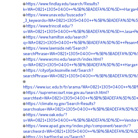
🌐
https://www.findlay.edu/search/Results?
k=WA+0821+1305+0400++%5B%5BADEFA%5D%5D++Harga+Pemas
🌐
https://www.unav.edu/buscador?
_3_keywords=WA+0821+1305+0400++%5B%5BADEFA%5D%5D++Ve
🌐
https://www.trincoll.edu/?
s=WA+0821+1305+0400++%5B%5BADEFA%5D%5D++Jasa+Pemasan
🌐
https://www.hamilton.edu/search?
q=WA+0821+1305+0400++%5B%5BADEFA%5D%5D++Pesan+Mater
🌐
https://www.lawnside.net/Search?
searchPhrase=WA+0821+1305+0400++%5B%5BADEFA%5D%5D++K
🌐
https://www.wcmo.edu/search/index.html?
q=WA+0821+1305+0400++%5B%5BADEFA%5D%5D++Harga+Peng
🌐
https://cityofjacksonville.net/Search?
searchPhrase=WA+0821+1305+0400++%5B%5BADEFA%5D%5D++
🌐
https://www.iuc.edu.tr/tr/arama/WA+0821+1305+0400++%5B
🌐
https://supremecourt.nsw.gov.au/search.html?
searchtext=WA+0821+1305+0400++%5B%5BADEFA%5D%5D++Bia
🌐
https://climate.ny.gov/Search-Results?
searchvalue=WA+0821+1305+0400++%5B%5BADEFA%5D%5D++P
🌐
https://www.oak.edu/?
s=WA+0821+1305+0400++%5B%5BADEFA%5D%5D++Vendor+Jual+G
🌐
https://www.apad.gov.my/index.php/component/search/?
searchword=WA+0821+1305+0400++%5B%5BADEFA%5D%5D++Pe
🌐
https://ci.hartford.wi.us/Search?