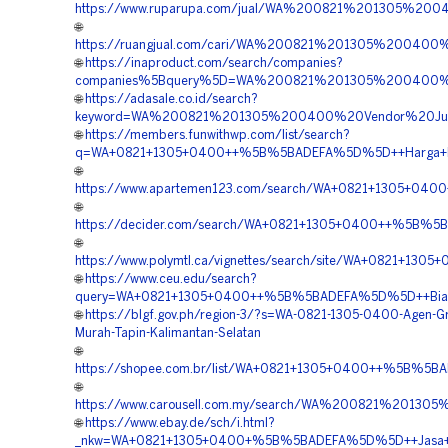
https://www.ruparupa.com/jual/WA%200821%201305%20
🌐
https://ruangjual.com/cari/WA%200821%201305%200400
🌐
https://inaproduct.com/search/companies?
companies%5Bquery%5D=WA%200821%201305%200400%20
🌐
https://adasale.co.id/search?
keyword=WA%200821%201305%200400%20Vendor%20Jual
🌐
https://members.funwithwp.com/list/search?
q=WA+0821+1305+0400++%5B%5BADEFA%5D%5D++Harga+Pemas
🌐
https://www.apartemen123.com/search/WA+0821+1305+0400
🌐
https://decider.com/search/WA+0821+1305+0400++%5B%5BA
🌐
https://www.polymtl.ca/vignettes/search/site/WA+0821+1
🌐
https://www.ceu.edu/search?
query=WA+0821+1305+0400++%5B%5BADEFA%5D%5D++Biaya+Pe
🌐
https://blgf.gov.ph/region-3/?s=WA-0821-1305-0400-Agen-Gr
Murah-Tapin-Kalimantan-Selatan
🌐
https://shopee.com.br/list/WA+0821+1305+0400++%5B%5BA
🌐
https://www.carousell.com.my/search/WA%200821%20
🌐
https://www.ebay.de/sch/i.html?
_nkw=WA+0821+1305+0400+%5B%5BADEFA%5D%5D++Jasa+Penga