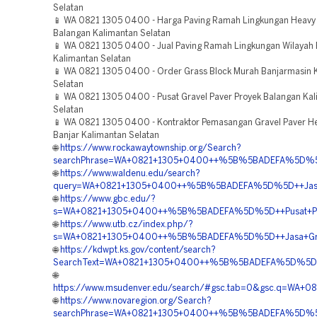
Selatan
📱 WA 0821 1305 0400 - Harga Paving Ramah Lingkungan Heavy
Balangan Kalimantan Selatan
📱 WA 0821 1305 0400 - Jual Paving Ramah Lingkungan Wilayah
Kalimantan Selatan
📱 WA 0821 1305 0400 - Order Grass Block Murah Banjarmasin 
Selatan
📱 WA 0821 1305 0400 - Pusat Gravel Paver Proyek Balangan Ka
Selatan
📱 WA 0821 1305 0400 - Kontraktor Pemasangan Gravel Paver H
Banjar Kalimantan Selatan
🌐
https://www.rockawaytownship.org/Search?
searchPhrase=WA+0821+1305+0400++%5B%5BADEFA%5D%5D++B
🌐
https://www.waldenu.edu/search?
query=WA+0821+1305+0400++%5B%5BADEFA%5D%5D++Jasa+Pa
🌐
https://www.gbc.edu/?
s=WA+0821+1305+0400++%5B%5BADEFA%5D%5D++Pusat+Permea
🌐
https://www.utb.cz/index.php/?
s=WA+0821+1305+0400++%5B%5BADEFA%5D%5D++Jasa+Grass+
🌐
https://kdwpt.ks.gov/content/search?
SearchText=WA+0821+1305+0400++%5B%5BADEFA%5D%5D++Rek
🌐
https://www.msudenver.edu/search/#gsc.tab=0&gsc.q=WA
🌐
https://www.novaregion.org/Search?
searchPhrase=WA+0821+1305+0400++%5B%5BADEFA%5D%5D++A