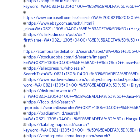
🌐
https://shopee.co.id/search?
keyword=WA+0821+1305+0400++%5B%5BADEFA%5D%5D++Vendo
🌐
https://www.carousell.com.hk/search/WA%200821%2013
🌐
https://www.ebay.com.au/sch/i.html?
_nkw=WA+0821+1305+0400+%5B%5BADEFA%5D%5D++Harga+Pe
🌐
https://si.linkedin.com/pub/dir?
firstName=WA+0821+1305+0400+%5B%5BADEFA%5D%5D++Harga
🌐
https://atambua.terdekat.or.id/search/label/WA+0821+13
🌐
https://stock.adobe.com/id/search/images?
k=WA+0821+1305+0400+%5B%5BADEFA%5D%5D++Jasa+Pasang+
🌐
https://aliexpress.ru/wholesale?
SearchText=WA+0821+1305+0400+%5B%5BADEFA%5D%5D++Ven
🌐
https://www.made-in-china.com/quality-china-product/produc
word=WA+0821+1305+0400+%5B%5BADEFA%5D%5D++Biaya+Pem
🌐
https://distributor.web.id/?
s=WA+0821+1305+0400++%5B%5BADEFA%5D%5D++Jasa+Pasang
🌐
https://toco.id/id/search?
q=product/search&search=WA+0821+1305+0400++%5B%5BAD
🌐
https://padiumkm.id/search?
k=WA+0821+1305+0400++%5B%5BADEFA%5D%5D++Harga+Peng
🌐
https://katalog.inaproc.id/search?
keyword=WA+0821+1305+0400++%5B%5BADEFA%5D%5D++Pusat+
🌐
https://vendorpedia.ahmadcorp.com/search?