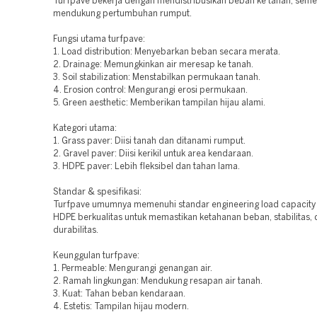
Turfpave bekerja dengan mendistribusikan beban ke tanah, seme
mendukung pertumbuhan rumput.
Fungsi utama turfpave:
1. Load distribution: Menyebarkan beban secara merata.
2. Drainage: Memungkinkan air meresap ke tanah.
3. Soil stabilization: Menstabilkan permukaan tanah.
4. Erosion control: Mengurangi erosi permukaan.
5. Green aesthetic: Memberikan tampilan hijau alami.
Kategori utama:
1. Grass paver: Diisi tanah dan ditanami rumput.
2. Gravel paver: Diisi kerikil untuk area kendaraan.
3. HDPE paver: Lebih fleksibel dan tahan lama.
Standar & spesifikasi:
Turfpave umumnya memenuhi standar engineering load capacity 
HDPE berkualitas untuk memastikan ketahanan beban, stabilitas,
durabilitas.
Keunggulan turfpave:
1. Permeable: Mengurangi genangan air.
2. Ramah lingkungan: Mendukung resapan air tanah.
3. Kuat: Tahan beban kendaraan.
4. Estetis: Tampilan hijau modern.