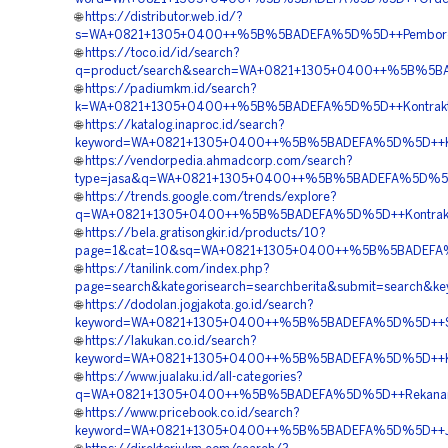
🌐
https://distributor.web.id/?
s=WA+0821+1305+0400++%5B%5BADEFA%5D%5D++Pemborong+G
🌐
https://toco.id/id/search?
q=product/search&search=WA+0821+1305+0400++%5B%5BAD
🌐
https://padiumkm.id/search?
k=WA+0821+1305+0400++%5B%5BADEFA%5D%5D++Kontraktor+P
🌐
https://katalog.inaproc.id/search?
keyword=WA+0821+1305+0400++%5B%5BADEFA%5D%5D++Kontra
🌐
https://vendorpedia.ahmadcorp.com/search?
type=jasa&q=WA+0821+1305+0400++%5B%5BADEFA%5D%5D++Su
🌐
https://trends.google.com/trends/explore?
q=WA+0821+1305+0400++%5B%5BADEFA%5D%5D++Kontraktor+P
🌐
https://bela.gratisongkir.id/products/10?
page=1&cat=10&sq=WA+0821+1305+0400++%5B%5BADEFA%5D%5
🌐
https://tanilink.com/index.php?
page=search&kategorisearch=searchberita&submit=searc
🌐
https://dodolan.jogjakota.go.id/search?
keyword=WA+0821+1305+0400++%5B%5BADEFA%5D%5D++Suppli
🌐
https://lakukan.co.id/search?
keyword=WA+0821+1305+0400++%5B%5BADEFA%5D%5D++Kontra
🌐
https://www.jualaku.id/all-categories?
q=WA+0821+1305+0400++%5B%5BADEFA%5D%5D++Rekanan+Gra
🌐
https://www.pricebook.co.id/search?
keyword=WA+0821+1305+0400++%5B%5BADEFA%5D%5D++Jasa+