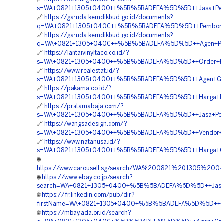
s=WA+0821+1305+0400++%5B%5BADEFA%5D%5D++Jasa+Pengada
🔗
https://garuda.kemdikbud.go.id/documents?
q=WA+0821+1305+0400++%5B%5BADEFA%5D%5D++Pemborong+
🔗
https://garuda.kemdikbud.go.id/documents?
q=WA+0821+1305+0400++%5B%5BADEFA%5D%5D++Agen+Penjual
🔗
https://lantaivinyltaco.co.id/?
s=WA+0821+1305+0400++%5B%5BADEFA%5D%5D++Order+Pavin
🔗
https://www.realestat.id/?
s=WA+0821+1305+0400++%5B%5BADEFA%5D%5D++Agen+Gravel
🔗
https://pakama.co.id/?
s=WA+0821+1305+0400++%5B%5BADEFA%5D%5D++Harga+Pasang
🔗
https://pratamabaja.com/?
s=WA+0821+1305+0400++%5B%5BADEFA%5D%5D++Jasa+Pemasa
🔗
https://wangsadesign.com/?
s=WA+0821+1305+0400++%5B%5BADEFA%5D%5D++Vendor+Gras
🔗
https://www.natanusa.id/?
s=WA+0821+1305+0400++%5B%5BADEFA%5D%5D++Harga+Grave
🌐
https://www.carousell.sg/search/WA%200821%201305%
🌐
https://www.ebay.co.jp/search?
search=WA+0821+1305+0400+%5B%5BADEFA%5D%5D++Jasa+Pe
🌐
https://fr.linkedin.com/pub/dir?
firstName=WA+0821+1305+0400+%5B%5BADEFA%5D%5D++Pemb
🌐
https://mbay.ada.or.id/search?