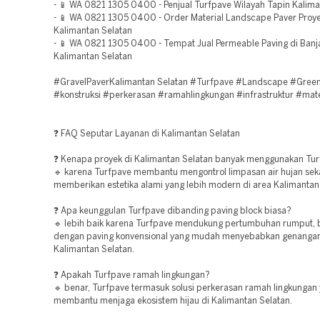
- 📱 WA 0821 1305 0400 - Penjual Turfpave Wilayah Tapin Kalima
- 📱 WA 0821 1305 0400 - Order Material Landscape Paver Proy
Kalimantan Selatan
- 📱 WA 0821 1305 0400 - Tempat Jual Permeable Paving di Banj
Kalimantan Selatan
#GravelPaverKalimantan Selatan #Turfpave #Landscape #Green
#konstruksi #perkerasan #ramahlingkungan #infrastruktur #mate
❓ FAQ Seputar Layanan di Kalimantan Selatan
❓ Kenapa proyek di Kalimantan Selatan banyak menggunakan Tu
🔹 karena Turfpave membantu mengontrol limpasan air hujan sek
memberikan estetika alami yang lebih modern di area Kalimantan
❓ Apa keunggulan Turfpave dibanding paving block biasa?
🔹 lebih baik karena Turfpave mendukung pertumbuhan rumput,
dengan paving konvensional yang mudah menyebabkan genangan
Kalimantan Selatan.
❓ Apakah Turfpave ramah lingkungan?
🔹 benar, Turfpave termasuk solusi perkerasan ramah lingkungan
membantu menjaga ekosistem hijau di Kalimantan Selatan.