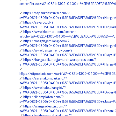
searchPhrase=WA+0821+1305+0400++%5B%5BADEFA%5D%5D++Pe
🔗
https://sapankonstruksi.com/?
s=WA+0821+1305+0400++%5B%5BADEFA%5D%5D++Harga+Grave
🔗
https://sava.co.id/?
s=WA+0821+1305+0400++%5B%5BADEFA%5D%5D++Penjual+Perm
🔗
https://www.klopmart.com/search-
article/WA+0821+1305+0400++%5B%5BADEFA%5D%5D++Pusat+P
🔗
https://megahgemilang.com/?
s=WA+0821+1305+0400++%5B%5BADEFA%5D%5D++Harga+Perme
🔗
https://www.bangunrenov.com/?
s=WA+0821+1305+0400++%5B%5BADEFA%5D%5D++Biaya+Penga
🔗
https://hargatalikurjogjamurah.wordpress.com/?
s=WA+0821+1305+0400++%5B%5BADEFA%5D%5D++Harga+Perme
🔗
https://dipobisnis.com/cari/WA+0821+1305+0400++%5B%5B
🔗
https://saranakonstruksi.id/?
s=WA+0821+1305+0400++%5B%5BADEFA%5D%5D++Biaya+Pengad
🔗
https://www.halotukang.id/?
s=WA+0821+1305+0400++%5B%5BADEFA%5D%5D++Order+Perme
🔗
https://ilhamplafon.com/?
s=WA+0821+1305+0400++%5B%5BADEFA%5D%5D++Jasa+Pengad
🔗
https://wangsadesign.com/?
s=WA+0821+1305+0400++%5B%5BADEFA%5D%5D++Pesan+Grave
🔗
https://cekhargamaterial.com/?