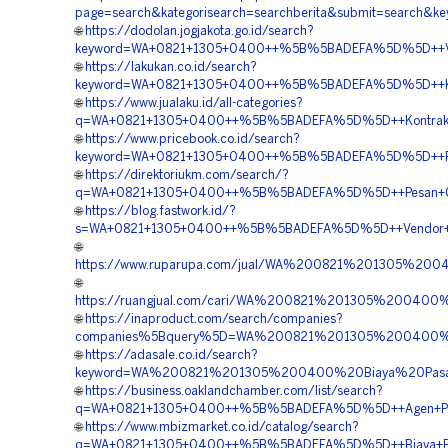
page=search&kategorisearch=searchberita&submit=searc
🌐
https://dodolan.jogjakota.go.id/search?
keyword=WA+0821+1305+0400++%5B%5BADEFA%5D%5D++Vendo
🌐
https://lakukan.co.id/search?
keyword=WA+0821+1305+0400++%5B%5BADEFA%5D%5D++Kontr
🌐
https://www.jualaku.id/all-categories?
q=WA+0821+1305+0400++%5B%5BADEFA%5D%5D++Kontraktor+
🌐
https://www.pricebook.co.id/search?
keyword=WA+0821+1305+0400++%5B%5BADEFA%5D%5D++Pusat
🌐
https://direktoriukm.com/search/?
q=WA+0821+1305+0400++%5B%5BADEFA%5D%5D++Pesan+Gras
🌐
https://blog.fastwork.id/?
s=WA+0821+1305+0400++%5B%5BADEFA%5D%5D++Vendor+Tur
🌐
https://www.ruparupa.com/jual/WA%200821%201305%2
🌐
https://ruangjual.com/cari/WA%200821%201305%20040
🌐
https://inaproduct.com/search/companies?
companies%5Bquery%5D=WA%200821%201305%200400%20
🌐
https://adasale.co.id/search?
keyword=WA%200821%201305%200400%20Biaya%20Pasan
🌐
https://business.oaklandchamber.com/list/search?
q=WA+0821+1305+0400++%5B%5BADEFA%5D%5D++Agen+Penjual
🌐
https://www.mbizmarket.co.id/catalog/search?
q=WA+0821+1305+0400++%5B%5BADEFA%5D%5D++Biaya+Peng