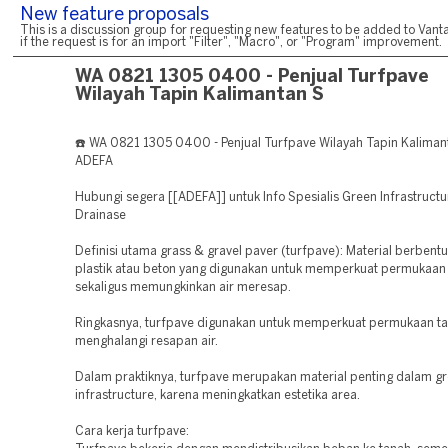
New feature proposals
This is a discussion group for requesting new features to be added to Vanta
if the request is for an import "Filter", "Macro", or "Program" improvement.
WA 0821 1305 0400 - Penjual Turfpave
Wilayah Tapin Kalimantan S
☎️ WA 0821 1305 0400 - Penjual Turfpave Wilayah Tapin Kalimant
ADEFA
Hubungi segera [[ADEFA]] untuk Info Spesialis Green Infrastruct
Drainase
Definisi utama grass & gravel paver (turfpave): Material berbentu
plastik atau beton yang digunakan untuk memperkuat permukaan
sekaligus memungkinkan air meresap.
Ringkasnya, turfpave digunakan untuk memperkuat permukaan t
menghalangi resapan air.
Dalam praktiknya, turfpave merupakan material penting dalam g
infrastructure, karena meningkatkan estetika area.
Cara kerja turfpave: