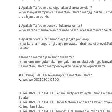
❓ Apakah Turfpave bisa digunakan di area sekolah?
🔹 ya, banyak kampus di Kalimantan Selatan menggunakan Turfp
area hijau dan parkir.
❓ Apakah Turfpave cocok untuk area kantor?
🔹 ya, karena memberikan drainase baik di area Kalimantan Selat
❓ Apakah produk ini hemat biaya jangka panjang?
🔹 ya, karena mengurangi biaya perawatan drainase di proyek Ka
Selatan.
❓ Kenapa memilih jasa Turfpave kami?
🔹 tim kami mengutamakan pengalaman instalasi sehingga banyak
Kalimantan Selatan mempercayakan pekerjaan kepada kami.
☎️ Hubungi | ADEFA sekarang di Kalimantan Selatan.
📞 WA: WA 0821 1305 0400
📱 WA 0821 1305 0400 - Penjual Turfpave Wilayah Tanah Laut K
Selatan
📱 WA 0821 1305 0400 - Order Material Landscape Paver Proyek
Kalimantan Selatan
📱 WA 0821 1305 0400 - Tempat Jual Permeable Paving di Hulu 