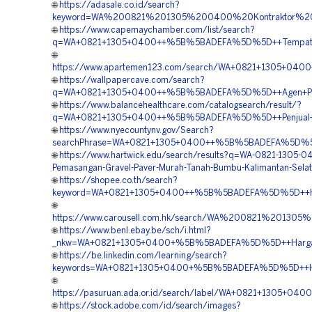
🌐
https://adasale.co.id/search?
keyword=WA%200821%201305%200400%20Kontraktor%20
🌐
https://www.capemaychamber.com/list/search?
q=WA+0821+1305+0400++%5B%5BADEFA%5D%5D++Tempat+Jua
🌐
https://www.apartemen123.com/search/WA+0821+1305+040
🌐
https://wallpapercave.com/search?
q=WA+0821+1305+0400++%5B%5BADEFA%5D%5D++Agen+Penjual
🌐
https://www.balancehealthcare.com/catalogsearch/result/?
q=WA+0821+1305+0400++%5B%5BADEFA%5D%5D++Penjual+Gra
🌐
https://www.nyecountynv.gov/Search?
searchPhrase=WA+0821+1305+0400++%5B%5BADEFA%5D%5D++
🌐
https://www.hartwick.edu/search/results?q=WA-0821-1305-0
Pemasangan-Gravel-Paver-Murah-Tanah-Bumbu-Kalimantan-Sela
🌐
https://shopee.co.th/search?
keyword=WA+0821+1305+0400++%5B%5BADEFA%5D%5D++Harg
🌐
https://www.carousell.com.hk/search/WA%200821%201
🌐
https://www.benl.ebay.be/sch/i.html?
_nkw=WA+0821+1305+0400+%5B%5BADEFA%5D%5D++Harga+Pem
🌐
https://be.linkedin.com/learning/search?
keywords=WA+0821+1305+0400+%5B%5BADEFA%5D%5D++Harga+
🌐
https://pasuruan.ada.or.id/search/label/WA+0821+1305+0
🌐
https://stock.adobe.com/id/search/images?