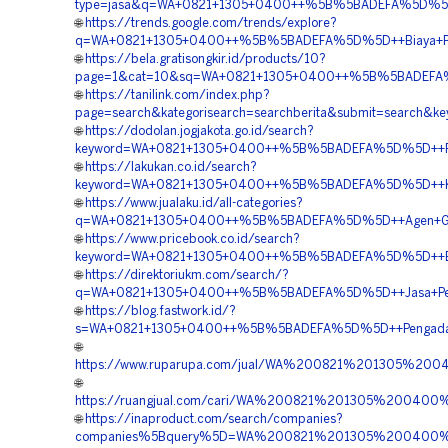
type=jasa&q=WA+0821+1305+0400++%5B%5BADEFA%5D%5D++T
🌐
https://trends.google.com/trends/explore?
q=WA+0821+1305+0400++%5B%5BADEFA%5D%5D++Biaya+Pemas
🌐
https://bela.gratisongkir.id/products/10?
page=1&cat=10&sq=WA+0821+1305+0400++%5B%5BADEFA%5D%
🌐
https://tanilink.com/index.php?
page=search&kategorisearch=searchberita&submit=search
🌐
https://dodolan.jogjakota.go.id/search?
keyword=WA+0821+1305+0400++%5B%5BADEFA%5D%5D++Pusat
🌐
https://lakukan.co.id/search?
keyword=WA+0821+1305+0400++%5B%5BADEFA%5D%5D++Kontr
🌐
https://www.jualaku.id/all-categories?
q=WA+0821+1305+0400++%5B%5BADEFA%5D%5D++Agen+Grass+
🌐
https://www.pricebook.co.id/search?
keyword=WA+0821+1305+0400++%5B%5BADEFA%5D%5D++Biaya
🌐
https://direktoriukm.com/search/?
q=WA+0821+1305+0400++%5B%5BADEFA%5D%5D++Jasa+Penga
🌐
https://blog.fastwork.id/?
s=WA+0821+1305+0400++%5B%5BADEFA%5D%5D++Pengadaan+
🌐
https://www.ruparupa.com/jual/WA%200821%201305%2
🌐
https://ruangjual.com/cari/WA%200821%201305%20040
🌐
https://inaproduct.com/search/companies?
companies%5Bquery%5D=WA%200821%201305%200400%20