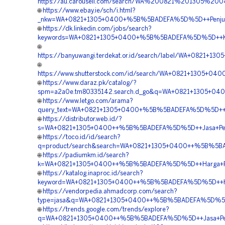
https://au.carousell.com/search/WA%200821%201305%2
🌐
https://www.ebay.ie/sch/i.html?
_nkw=WA+0821+1305+0400+%5B%5BADEFA%5D%5D++Penjual+P
🌐
https://dk.linkedin.com/jobs/search?
keywords=WA+0821+1305+0400+%5B%5BADEFA%5D%5D++Kontr
🌐
https://banyuwangi.terdekat.or.id/search/label/WA+0821
🌐
https://www.shutterstock.com/id/search/WA+0821+1305+0
🌐
https://www.daraz.pk/catalog/?
spm=a2a0e.tm80335142.search.d_go&q=WA+0821+1305+04
🌐
https://www.letgo.com/arama?
query_text=WA+0821+1305+0400+%5B%5BADEFA%5D%5D++Vend
🌐
https://distributor.web.id/?
s=WA+0821+1305+0400++%5B%5BADEFA%5D%5D++Jasa+Penga
🌐
https://toco.id/id/search?
q=product/search&search=WA+0821+1305+0400++%5B%5BAD
🌐
https://padiumkm.id/search?
k=WA+0821+1305+0400++%5B%5BADEFA%5D%5D++Harga+Penga
🌐
https://katalog.inaproc.id/search?
keyword=WA+0821+1305+0400++%5B%5BADEFA%5D%5D++Harg
🌐
https://vendorpedia.ahmadcorp.com/search?
type=jasa&q=WA+0821+1305+0400++%5B%5BADEFA%5D%5D++J
🌐
https://trends.google.com/trends/explore?
q=WA+0821+1305+0400++%5B%5BADEFA%5D%5D++Jasa+Pemas