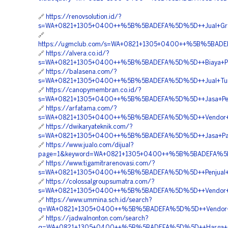
🔗
https://renovsolution.id/?
s=WA+0821+1305+0400++%5B%5BADEFA%5D%5D++Jual+Grass
🔗
https://ugmclub.com/s=WA+0821+1305+0400++%5B%5BADEFA
🔗
https://alvera.co.id/?
s=WA+0821+1305+0400++%5B%5BADEFA%5D%5D++Biaya+Pasan
🔗
https://balasena.com/?
s=WA+0821+1305+0400++%5B%5BADEFA%5D%5D++Jual+Turfp
🔗
https://canopymembran.co.id/?
s=WA+0821+1305+0400++%5B%5BADEFA%5D%5D++Jasa+Pemas
🔗
https://arfatama.com/?
s=WA+0821+1305+0400++%5B%5BADEFA%5D%5D++Vendor+Turf
🔗
https://dwikaryateknik.com/?
s=WA+0821+1305+0400++%5B%5BADEFA%5D%5D++Jasa+Pasan
🔗
https://www.jualo.com/dijual?
page=1&keyword=WA+0821+1305+0400++%5B%5BADEFA%5D%5
🔗
https://www.tigamitrarenovasi.com/?
s=WA+0821+1305+0400++%5B%5BADEFA%5D%5D++Penjual+Tu
🔗
https://colossalgroupsumatra.com/?
s=WA+0821+1305+0400++%5B%5BADEFA%5D%5D++Vendor+Gra
🔗
https://www.ummina.sch.id/search?
q=WA+0821+1305+0400++%5B%5BADEFA%5D%5D++Vendor+Pen
🔗
https://jadwalnonton.com/search?
q=WA+0821+1305+0400++%5B%5BADEFA%5D%5D++Harga+Gras