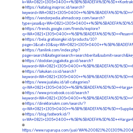
k=WA+0821+1305+0400++%5B%5BADEFA%5D%5D++Kontraktor+
🌐
https://katalog.inaproc.id/search?
keyword=WA+0821+1305+0400++%5B%5BADEFA%5D%5D++Vendo
🌐
https://vendorpedia.ahmadcorp.com/search?
type=jasa&q=WA+0821+1305+0400++%5B%5BADEFA%5D%5D++B
🌐
https://trends.google.com/trends/explore?
q=WA+0821+1305+0400++%5B%5BADEFA%5D%5D++Pesan+Gras
🌐
https://bela.gratisongkir.id/products/10?
page=1&cat=10&sq=WA+0821+1305+0400++%5B%5BADEFA%5D
🌐
https://tanilink.com/index.php?
page=search&kategorisearch=searchberita&submit=searc
🌐
https://dodolan.jogjakota.go.id/search?
keyword=WA+0821+1305+0400++%5B%5BADEFA%5D%5D++Harg
🌐
https://lakukan.co.id/search?
keyword=WA+0821+1305+0400++%5B%5BADEFA%5D%5D++Harg
🌐
https://www.jualaku.id/all-categories?
q=WA+0821+1305+0400++%5B%5BADEFA%5D%5D++Harga+Peng
🌐
https://www.pricebook.co.id/search?
keyword=WA+0821+1305+0400++%5B%5BADEFA%5D%5D++Vendo
🌐
https://direktoriukm.com/search/?
q=WA+0821+1305+0400++%5B%5BADEFA%5D%5D++Supplier+Ma
🌐
https://blog.fastwork.id/?
s=WA+0821+1305+0400++%5B%5BADEFA%5D%5D++Harga+Pema
🌐
https://www.ruparupa.com/jual/WA%200821%201305%2