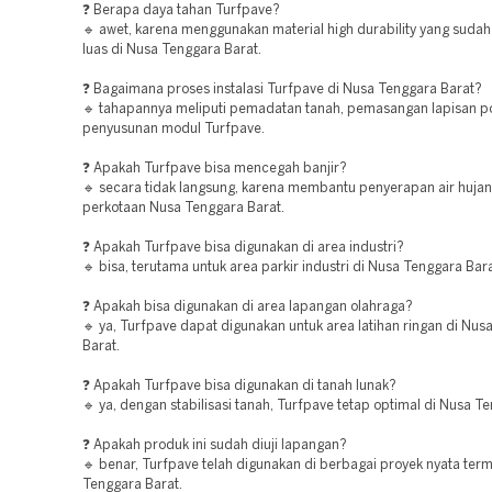
❓ Berapa daya tahan Turfpave?
🔹 awet, karena menggunakan material high durability yang suda
luas di Nusa Tenggara Barat.
❓ Bagaimana proses instalasi Turfpave di Nusa Tenggara Barat?
🔹 tahapannya meliputi pemadatan tanah, pemasangan lapisan p
penyusunan modul Turfpave.
❓ Apakah Turfpave bisa mencegah banjir?
🔹 secara tidak langsung, karena membantu penyerapan air hujan
perkotaan Nusa Tenggara Barat.
❓ Apakah Turfpave bisa digunakan di area industri?
🔹 bisa, terutama untuk area parkir industri di Nusa Tenggara Bara
❓ Apakah bisa digunakan di area lapangan olahraga?
🔹 ya, Turfpave dapat digunakan untuk area latihan ringan di Nus
Barat.
❓ Apakah Turfpave bisa digunakan di tanah lunak?
🔹 ya, dengan stabilisasi tanah, Turfpave tetap optimal di Nusa T
❓ Apakah produk ini sudah diuji lapangan?
🔹 benar, Turfpave telah digunakan di berbagai proyek nyata ter
Tenggara Barat.