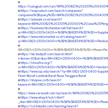
🌐
https://ruangjual.com/cari/WA%200821%201305%2004
🌐
https://inaproduct.com/search/companies?
companies%5Bquery%5D=WA%200821%201305%200400%2
🌐
https://adasale.co.id/search?
keyword=WA%200821%201305%200400%20Jasa%20Pengad
🌐
https://business.hbchamber.net/list/search?
q=WA+0821+1305+0400++%5B%5BADEFA%5D%5D++Supplier+Pa
🌐
https://www.mbizmarket.co.id/catalog/search?
q=WA+0821+1305+0400++%5B%5BADEFA%5D%5D++Pemborong+
🌐
WA+0821+1305+0400++%5B%5BADEFA%5D%5D++Pesan+Permea
🌐
https://kb.itextpdf.com/search.html?
l=&max=10&ol=&q=WA+0821+1305+0400++%5B%5BADEFA%5D%
🌐
https://cinnafire.org/?
s=WA+0821+1305+0400++%5B%5BADEFA%5D%5D++Vendor+Jual
🌐
https://www.iup.edu/search/?q=WA-0821-1305-0400-Supplie
Paver-Murah-Lombok-Barat-Nusa-Tenggara-Barat
🌐
https://shopee.co.th/search?
keyword=WA+0821+1305+0400++%5B%5BADEFA%5D%5D++Order
🌐
https://www.carousell.com.my/search/WA%200821%201
🌐
https://www.ebay.it/sch/i.html?
_nkw=WA+0821+1305+0400+%5B%5BADEFA%5D%5D++Pesan+Pe
🌐
https://cd.linkedin.com/learning/search?