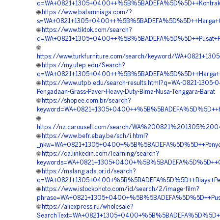
q=WA+0821+1305+0400++%5B%5BADEFA%5D%5D++Kontraktor+
🌐
https://www.batamniaga.com/?
s=WA+0821+1305+0400++%5B%5BADEFA%5D%5D++Harga+Gras
🌐
https://www.tiktok.com/search?
q=WA+0821+1305+0400++%5B%5BADEFA%5D%5D++Pusat+Penju
🌐
https://www.turkfurniture.com/search/keyword/WA+0821+
🌐
https://my.utep.edu/Search?
q=WA+0821+1305+0400++%5B%5BADEFA%5D%5D++Harga+Pema
🌐
https://www.utpb.edu/search-results.html?q=WA-0821-1305-
Pengadaan-Grass-Paver-Heavy-Duty-Bima-Nusa-Tenggara-Barat
🌐
https://shopee.com.br/search?
keyword=WA+0821+1305+0400++%5B%5BADEFA%5D%5D++Harga
🌐
https://nz.carousell.com/search/WA%200821%201305
🌐
https://www.befr.ebay.be/sch/i.html?
_nkw=WA+0821+1305+0400+%5B%5BADEFA%5D%5D++Penyedia+
🌐
https://ca.linkedin.com/learning/search?
keywords=WA+0821+1305+0400+%5B%5BADEFA%5D%5D++Order
🌐
https://malang.ada.or.id/search?
q=WA+0821+1305+0400+%5B%5BADEFA%5D%5D++Biaya+Pengad
🌐
https://www.istockphoto.com/id/search/2/image-film?
phrase=WA+0821+1305+0400+%5B%5BADEFA%5D%5D++Pusat+
🌐
https://aliexpress.ru/wholesale?
SearchText=WA+0821+1305+0400+%5B%5BADEFA%5D%5D++Age