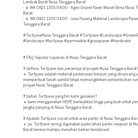
Lombok Barat Nusa Tenggara Barat
- 📱 WA 0821 1305 0400 - Agen Gravel Paver Murah Bima Nusa 
Barat
- 📱 WA 0821 1305 0400 - Jasa Pasang Material Landscape Pave
Tenggara Barat
#TurfpaveNusa Tenggara Barat #Turfpave #Landscape #GreenP
#landscape #turfpave #permeable #grasspaver #konstruksi
❓ FAQ Seputar Layanan di Nusa Tenggara Barat
❓ definisi Turfpave dan perannya di proyek Nusa Tenggara Barat
🔹 Turfpave adalah material perkerasan berpori yang dirancang 
memperkuat tanah sambil tetap memungkinkan pertumbuhan rum
proyek Nusa Tenggara Barat.
❓ bahan Turfpave yang tim kami gunakan?
🔹 kami menggunakan HDPE berkualitas tinggi yang kuat untuk p
jangka panjang di Nusa Tenggara Barat.
❓ Apakah Turfpave cocok untuk area parkir di Nusa Tenggara Bar
🔹 ya, Turfpave sering digunakan pada lahan parkir resapan di N
Barat karena mampu menahan beban kendaraan.