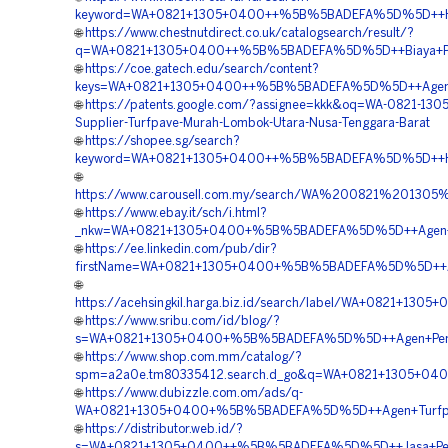
keyword=WA+0821+1305+0400++%5B%5BADEFA%5D%5D++Harga
🌐
https://www.chestnutdirect.co.uk/catalogsearch/result/?
q=WA+0821+1305+0400++%5B%5BADEFA%5D%5D++Biaya+Peng
🌐
https://coe.gatech.edu/search/content?
keys=WA+0821+1305+0400++%5B%5BADEFA%5D%5D++Agen+Penj
🌐
https://patents.google.com/?assignee=kkk&oq=WA-0821-130
Supplier-Turfpave-Murah-Lombok-Utara-Nusa-Tenggara-Barat
🌐
https://shopee.sg/search?
keyword=WA+0821+1305+0400++%5B%5BADEFA%5D%5D++Harga
🌐
https://www.carousell.com.my/search/WA%200821%20
🌐
https://www.ebay.it/sch/i.html?
_nkw=WA+0821+1305+0400+%5B%5BADEFA%5D%5D++Agen+Penju
🌐
https://ee.linkedin.com/pub/dir?
firstName=WA+0821+1305+0400+%5B%5BADEFA%5D%5D++Agen
🌐
https://acehsingkil.harga.biz.id/search/label/WA+0821
🌐
https://www.sribu.com/id/blog/?
s=WA+0821+1305+0400+%5B%5BADEFA%5D%5D++Agen+Penjual
🌐
https://www.shop.com.mm/catalog/?
spm=a2a0e.tm80335412.search.d_go&q=WA+0821+1305+040
🌐
https://www.dubizzle.com.om/ads/q-
WA+0821+1305+0400+%5B%5BADEFA%5D%5D++Agen+Turfpav
🌐
https://distributor.web.id/?
s=WA+0821+1305+0400++%5B%5BADEFA%5D%5D++Jasa+Pengad