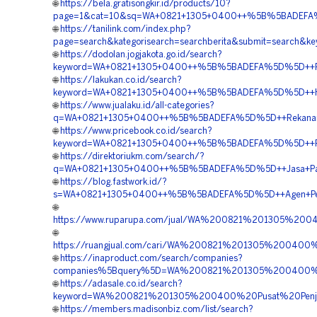
🌐
https://bela.gratisongkir.id/products/10?
page=1&cat=10&sq=WA+0821+1305+0400++%5B%5BADEFA%5D%
🌐
https://tanilink.com/index.php?
page=search&kategorisearch=searchberita&submit=searc
🌐
https://dodolan.jogjakota.go.id/search?
keyword=WA+0821+1305+0400++%5B%5BADEFA%5D%5D++Rekan
🌐
https://lakukan.co.id/search?
keyword=WA+0821+1305+0400++%5B%5BADEFA%5D%5D++Harga
🌐
https://www.jualaku.id/all-categories?
q=WA+0821+1305+0400++%5B%5BADEFA%5D%5D++Rekanan+Tu
🌐
https://www.pricebook.co.id/search?
keyword=WA+0821+1305+0400++%5B%5BADEFA%5D%5D++Penju
🌐
https://direktoriukm.com/search/?
q=WA+0821+1305+0400++%5B%5BADEFA%5D%5D++Jasa+Pasang
🌐
https://blog.fastwork.id/?
s=WA+0821+1305+0400++%5B%5BADEFA%5D%5D++Agen+Penjua
🌐
https://www.ruparupa.com/jual/WA%200821%201305%2
🌐
https://ruangjual.com/cari/WA%200821%201305%2004
🌐
https://inaproduct.com/search/companies?
companies%5Bquery%5D=WA%200821%201305%200400%2
🌐
https://adasale.co.id/search?
keyword=WA%200821%201305%200400%20Pusat%20Penjua
🌐
https://members.madisonbiz.com/list/search?