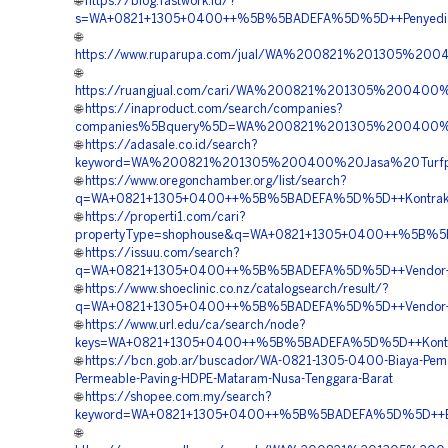
🌐
https://blog.fastwork.id/?
s=WA+0821+1305+0400++%5B%5BADEFA%5D%5D++Penyedia+G
🌐
https://www.ruparupa.com/jual/WA%200821%201305%20
🌐
https://ruangjual.com/cari/WA%200821%201305%20040
🌐
https://inaproduct.com/search/companies?
companies%5Bquery%5D=WA%200821%201305%200400%20
🌐
https://adasale.co.id/search?
keyword=WA%200821%201305%200400%20Jasa%20Turfp
🌐
https://www.oregonchamber.org/list/search?
q=WA+0821+1305+0400++%5B%5BADEFA%5D%5D++Kontraktor+
🌐
https://properti1.com/cari?
propertyType=shophouse&q=WA+0821+1305+0400++%5B%5BA
🌐
https://issuu.com/search?
q=WA+0821+1305+0400++%5B%5BADEFA%5D%5D++Vendor+Jua
🌐
https://www.shoeclinic.co.nz/catalogsearch/result/?
q=WA+0821+1305+0400++%5B%5BADEFA%5D%5D++Vendor+Jua
🌐
https://www.url.edu/ca/search/node?
keys=WA+0821+1305+0400++%5B%5BADEFA%5D%5D++Kontrakt
🌐
https://bcn.gob.ar/buscador/WA-0821-1305-0400-Biaya-Pem
Permeable-Paving-HDPE-Mataram-Nusa-Tenggara-Barat
🌐
https://shopee.com.my/search?
keyword=WA+0821+1305+0400++%5B%5BADEFA%5D%5D++Biaya
🌐