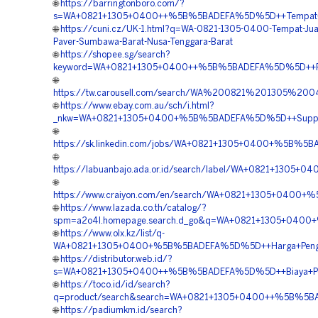
🌐
https://barringtonboro.com/?
s=WA+0821+1305+0400++%5B%5BADEFA%5D%5D++Tempat+Jual
🌐
https://cuni.cz/UK-1.html?q=WA-0821-1305-0400-Tempat-Jua
Paver-Sumbawa-Barat-Nusa-Tenggara-Barat
🌐
https://shopee.sg/search?
keyword=WA+0821+1305+0400++%5B%5BADEFA%5D%5D++Pemb
🌐
https://tw.carousell.com/search/WA%200821%201305%
🌐
https://www.ebay.com.au/sch/i.html?
_nkw=WA+0821+1305+0400+%5B%5BADEFA%5D%5D++Supplier
🌐
https://sk.linkedin.com/jobs/WA+0821+1305+0400+%5B%5
🌐
https://labuanbajo.ada.or.id/search/label/WA+0821+1305
🌐
https://www.craiyon.com/en/search/WA+0821+1305+0400+
🌐
https://www.lazada.co.th/catalog/?
spm=a2o4l.homepage.search.d_go&q=WA+0821+1305+0400+
🌐
https://www.olx.kz/list/q-
WA+0821+1305+0400+%5B%5BADEFA%5D%5D++Harga+Pengadaa
🌐
https://distributor.web.id/?
s=WA+0821+1305+0400++%5B%5BADEFA%5D%5D++Biaya+Penga
🌐
https://toco.id/id/search?
q=product/search&search=WA+0821+1305+0400++%5B%5BAD
🌐
https://padiumkm.id/search?