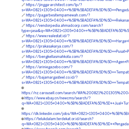
🔗
https://jingga-architect.com/lp/?
s=WA+0821+1305+0400++%5B%5BADEFA%5D%5D++Pengadaan+
🔗
https://pagarbesitempamewah.com/?
s=WA+0821+1305+0400++%5B%5BADEFA%5D%5D++Rekanan+Gr
🔗
https://vendorpedia.ahmadcorp.com/search?
type=jasa&q=WA+0821+1305+0400++%5B%5BADEFA%5D%5D++B
🔗
https://www.realestat.id/?
s=WA+0821+1305+0400++%5B%5BADEFA%5D%5D++Harga+Gras
🔗
https://prakasakarya.com/?
s=WA+0821+1305+0400++%5B%5BADEFA%5D%5D++Pusat+Peng
🔗
https://bengkellasmahkota.com/?
s=WA+0821+1305+0400++%5B%5BADEFA%5D%5D++Agen+Pavin
🔗
https://ariniegazebo.com/?
s=WA+0821+1305+0400++%5B%5BADEFA%5D%5D++Tempat+Jua
🔗
https://bajamargasteel.co.id/?
s=WA+0821+1305+0400++%5B%5BADEFA%5D%5D++Tempat+Jua
🌐
https://nz.carousell.com/search/WA%200821%201305%
🌐
https://www.ebay.cn/newcms/search/?
q=WA+0821+1305+0400+%5B%5BADEFA%5D%5D++Jual+Turfpa
🌐
https://dk.linkedin.com/jobs/WA+0821+1305+0400+%5B%5
🌐
https://telukdalam.terdekat.or.id/search?
q=WA+0821+1305+0400+%5B%5BADEFA%5D%5D++Pengadaan+G