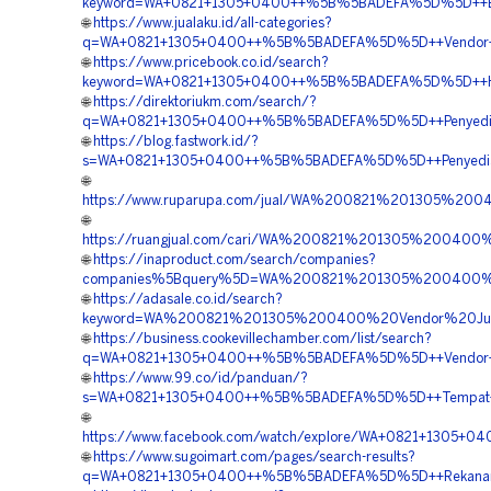
keyword=WA+0821+1305+0400++%5B%5BADEFA%5D%5D++Biay
🌐
https://www.jualaku.id/all-categories?
q=WA+0821+1305+0400++%5B%5BADEFA%5D%5D++Vendor+Pen
🌐
https://www.pricebook.co.id/search?
keyword=WA+0821+1305+0400++%5B%5BADEFA%5D%5D++Harga
🌐
https://direktoriukm.com/search/?
q=WA+0821+1305+0400++%5B%5BADEFA%5D%5D++Penyedia+P
🌐
https://blog.fastwork.id/?
s=WA+0821+1305+0400++%5B%5BADEFA%5D%5D++Penyedia+T
🌐
https://www.ruparupa.com/jual/WA%200821%201305%2
🌐
https://ruangjual.com/cari/WA%200821%201305%2004
🌐
https://inaproduct.com/search/companies?
companies%5Bquery%5D=WA%200821%201305%200400%20
🌐
https://adasale.co.id/search?
keyword=WA%200821%201305%200400%20Vendor%20Jua
🌐
https://business.cookevillechamber.com/list/search?
q=WA+0821+1305+0400++%5B%5BADEFA%5D%5D++Vendor+Pen
🌐
https://www.99.co/id/panduan/?
s=WA+0821+1305+0400++%5B%5BADEFA%5D%5D++Tempat+Jua
🌐
https://www.facebook.com/watch/explore/WA+0821+1305+0
🌐
https://www.sugoimart.com/pages/search-results?
q=WA+0821+1305+0400++%5B%5BADEFA%5D%5D++Rekanan+G