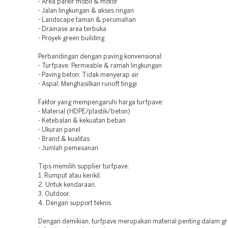
- Area parkir mobil & motor
- Jalan lingkungan & akses ringan
- Landscape taman & perumahan
- Drainase area terbuka
- Proyek green building
Perbandingan dengan paving konvensional:
- Turfpave: Permeable & ramah lingkungan
- Paving beton: Tidak menyerap air
- Aspal: Menghasilkan runoff tinggi
Faktor yang mempengaruhi harga turfpave:
- Material (HDPE/plastik/beton)
- Ketebalan & kekuatan beban
- Ukuran panel
- Brand & kualitas
- Jumlah pemesanan
Tips memilih supplier turfpave:
1. Rumput atau kerikil.
2. Untuk kendaraan.
3. Outdoor.
4. Dengan support teknis.
Dengan demikian, turfpave merupakan material penting dalam g