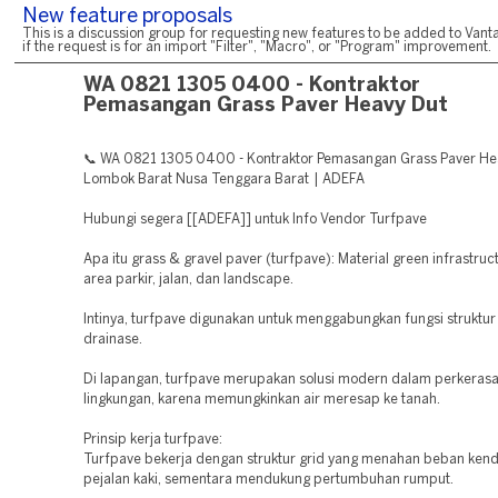
New feature proposals
This is a discussion group for requesting new features to be added to Vanta
if the request is for an import "Filter", "Macro", or "Program" improvement.
WA 0821 1305 0400 - Kontraktor
Pemasangan Grass Paver Heavy Dut
📞 WA 0821 1305 0400 - Kontraktor Pemasangan Grass Paver He
Lombok Barat Nusa Tenggara Barat | ADEFA
Hubungi segera [[ADEFA]] untuk Info Vendor Turfpave
Apa itu grass & gravel paver (turfpave): Material green infrastruc
area parkir, jalan, dan landscape.
Intinya, turfpave digunakan untuk menggabungkan fungsi struktur
drainase.
Di lapangan, turfpave merupakan solusi modern dalam perkeras
lingkungan, karena memungkinkan air meresap ke tanah.
Prinsip kerja turfpave:
Turfpave bekerja dengan struktur grid yang menahan beban ken
pejalan kaki, sementara mendukung pertumbuhan rumput.