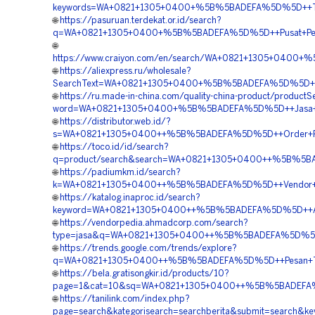
keywords=WA+0821+1305+0400+%5B%5BADEFA%5D%5D++Tempa
🌐
https://pasuruan.terdekat.or.id/search?
q=WA+0821+1305+0400+%5B%5BADEFA%5D%5D++Pusat+Penjua
🌐
https://www.craiyon.com/en/search/WA+0821+1305+0400+
🌐
https://aliexpress.ru/wholesale?
SearchText=WA+0821+1305+0400+%5B%5BADEFA%5D%5D++Pes
🌐
https://ru.made-in-china.com/quality-china-product/productS
word=WA+0821+1305+0400+%5B%5BADEFA%5D%5D++Jasa+Pemas
🌐
https://distributor.web.id/?
s=WA+0821+1305+0400++%5B%5BADEFA%5D%5D++Order+Pavi
🌐
https://toco.id/id/search?
q=product/search&search=WA+0821+1305+0400++%5B%5BADE
🌐
https://padiumkm.id/search?
k=WA+0821+1305+0400++%5B%5BADEFA%5D%5D++Vendor+Mate
🌐
https://katalog.inaproc.id/search?
keyword=WA+0821+1305+0400++%5B%5BADEFA%5D%5D++Agen
🌐
https://vendorpedia.ahmadcorp.com/search?
type=jasa&q=WA+0821+1305+0400++%5B%5BADEFA%5D%5D++P
🌐
https://trends.google.com/trends/explore?
q=WA+0821+1305+0400++%5B%5BADEFA%5D%5D++Pesan+Tur
🌐
https://bela.gratisongkir.id/products/10?
page=1&cat=10&sq=WA+0821+1305+0400++%5B%5BADEFA%5D%
🌐
https://tanilink.com/index.php?
page=search&kategorisearch=searchberita&submit=searc