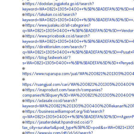
🌐
https://dodolan.jogjakota.go.id/search?
keyword=WA+0821+1305+0400++%5B%5BADEFA%5D%5D++Biaya+
🌐
https://lakukan.co.id/search?
keyword=WA+0821+1305+0400++%5B%5BADEFA%5D%5D++Jasa
🌐
https://www.jualaku.id/all-categories?
q=WA+0821+1305+0400++%5B%5BADEFA%5D%5D++Vendor+Jual
🌐
https://www.pricebook.co.id/search?
keyword=WA+0821+1305+0400++%5B%5BADEFA%5D%5D++Pesa
🌐
https://direktoriukm.com/search/?
q=WA+0821+1305+0400++%5B%5BADEFA%5D%5D++Pusat+Peng
🌐
https://blog.fastwork.id/?
s=WA+0821+1305+0400++%5B%5BADEFA%5D%5D++Penyedia+Tu
🌐
https://www.ruparupa.com/jual/WA%200821%201305%2
🌐
https://ruangjual.com/cari/WA%200821%201305%20040
🌐
https://inaproduct.com/search/companies?
companies%5Bquery%5D=WA%200821%201305%200400%2
🌐
https://adasale.co.id/search?
keyword=WA%200821%201305%200400%20Rekanan%20Pa
🌐
https://business.williamsport.org/list/search?
q=WA+0821+1305+0400++%5B%5BADEFA%5D%5D++Agen+Penju
🌐
https://jasaterdekat.hpandroid.co.id/?
tax_city=surakarta&post_type%5B%5D=post&s=WA+0821+1
🌐
https://www.viu.com/ott/id/id/search?