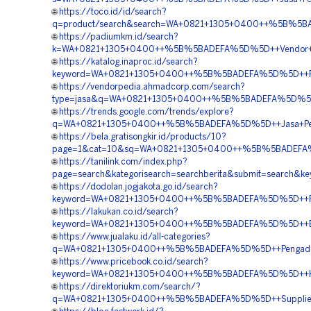
🌐
https://toco.id/id/search?
q=product/search&search=WA+0821+1305+0400++%5B%5BADE
🌐
https://padiumkm.id/search?
k=WA+0821+1305+0400++%5B%5BADEFA%5D%5D++Vendor+Gra
🌐
https://katalog.inaproc.id/search?
keyword=WA+0821+1305+0400++%5B%5BADEFA%5D%5D++Pemb
🌐
https://vendorpedia.ahmadcorp.com/search?
type=jasa&q=WA+0821+1305+0400++%5B%5BADEFA%5D%5D++H
🌐
https://trends.google.com/trends/explore?
q=WA+0821+1305+0400++%5B%5BADEFA%5D%5D++Jasa+Peng
🌐
https://bela.gratisongkir.id/products/10?
page=1&cat=10&sq=WA+0821+1305+0400++%5B%5BADEFA%5D%
🌐
https://tanilink.com/index.php?
page=search&kategorisearch=searchberita&submit=searc
🌐
https://dodolan.jogjakota.go.id/search?
keyword=WA+0821+1305+0400++%5B%5BADEFA%5D%5D++Pesa
🌐
https://lakukan.co.id/search?
keyword=WA+0821+1305+0400++%5B%5BADEFA%5D%5D++Biaya
🌐
https://www.jualaku.id/all-categories?
q=WA+0821+1305+0400++%5B%5BADEFA%5D%5D++Pengadaan+M
🌐
https://www.pricebook.co.id/search?
keyword=WA+0821+1305+0400++%5B%5BADEFA%5D%5D++Kontr
🌐
https://direktoriukm.com/search/?
q=WA+0821+1305+0400++%5B%5BADEFA%5D%5D++Supplier+Gr