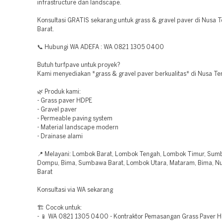
infrastructure dan landscape.
Konsultasi GRATIS sekarang untuk grass & gravel paver di Nusa 
Barat.
📞 Hubungi WA ADEFA : WA 0821 1305 0400
Butuh turfpave untuk proyek?
Kami menyediakan *grass & gravel paver berkualitas* di Nusa Te
🌿 Produk kami:
- Grass paver HDPE
- Gravel paver
- Permeable paving system
- Material landscape modern
- Drainase alami
📍 Melayani: Lombok Barat, Lombok Tengah, Lombok Timur, Sum
Dompu, Bima, Sumbawa Barat, Lombok Utara, Mataram, Bima, N
Barat
Konsultasi via WA sekarang
🏗️ Cocok untuk:
- 📱 WA 0821 1305 0400 - Kontraktor Pemasangan Grass Paver H