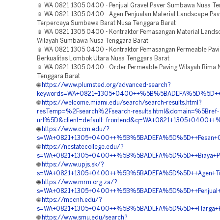
📱 WA 0821 1305 0400 - Penjual Gravel Paver Sumbawa Nusa Te
📱 WA 0821 1305 0400 - Agen Penjualan Material Landscape Pav
Terpercaya Sumbawa Barat Nusa Tenggara Barat
📱 WA 0821 1305 0400 - Kontraktor Pemasangan Material Lands
Wilayah Sumbawa Nusa Tenggara Barat
📱 WA 0821 1305 0400 - Kontraktor Pemasangan Permeable Pav
Berkualitas Lombok Utara Nusa Tenggara Barat
📱 WA 0821 1305 0400 - Order Permeable Paving Wilayah Bima 
Tenggara Barat
🌐
https://www.plumsted.org/advanced-search?
keywords=WA+0821+1305+0400++%5B%5BADEFA%5D%5D++Pes
🌐
https://welcome.miami.edu/search/search-results.html?
resTemp=%2Fsearch%2Fsearch-results.html&domain=%5Bref-
url%5D&client=default_frontend&q=WA+0821+1305+0400++
🌐
https://www.ccm.edu/?
s=WA+0821+1305+0400++%5B%5BADEFA%5D%5D++Pesan+Gras
🌐
https://ncstatecollege.edu/?
s=WA+0821+1305+0400++%5B%5BADEFA%5D%5D++Biaya+Pema
🌐
https://www.upjs.sk/?
s=WA+0821+1305+0400++%5B%5BADEFA%5D%5D++Agen+Turf
🌐
https://www.mrm.org.za/?
s=WA+0821+1305+0400++%5B%5BADEFA%5D%5D++Penjual+Mat
🌐
https://mccnh.edu/?
s=WA+0821+1305+0400++%5B%5BADEFA%5D%5D++Harga+Peng
🌐
https://www.smu.edu/search?