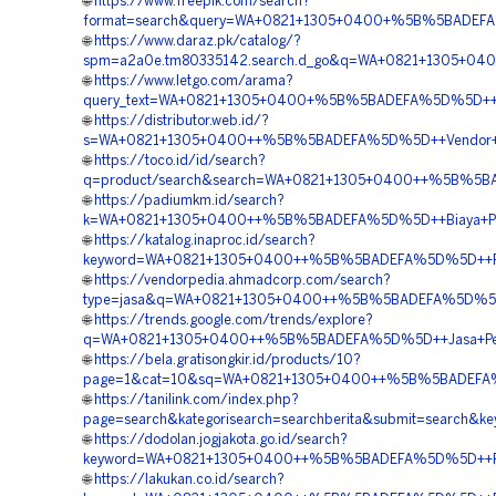
🌐
https://www.freepik.com/search?
format=search&query=WA+0821+1305+0400+%5B%5BADEFA%5
🌐
https://www.daraz.pk/catalog/?
spm=a2a0e.tm80335142.search.d_go&q=WA+0821+1305+04
🌐
https://www.letgo.com/arama?
query_text=WA+0821+1305+0400+%5B%5BADEFA%5D%5D++Or
🌐
https://distributor.web.id/?
s=WA+0821+1305+0400++%5B%5BADEFA%5D%5D++Vendor+Pen
🌐
https://toco.id/id/search?
q=product/search&search=WA+0821+1305+0400++%5B%5BAD
🌐
https://padiumkm.id/search?
k=WA+0821+1305+0400++%5B%5BADEFA%5D%5D++Biaya+Penga
🌐
https://katalog.inaproc.id/search?
keyword=WA+0821+1305+0400++%5B%5BADEFA%5D%5D++Pusat
🌐
https://vendorpedia.ahmadcorp.com/search?
type=jasa&q=WA+0821+1305+0400++%5B%5BADEFA%5D%5D++
🌐
https://trends.google.com/trends/explore?
q=WA+0821+1305+0400++%5B%5BADEFA%5D%5D++Jasa+Pemasa
🌐
https://bela.gratisongkir.id/products/10?
page=1&cat=10&sq=WA+0821+1305+0400++%5B%5BADEFA%5D%
🌐
https://tanilink.com/index.php?
page=search&kategorisearch=searchberita&submit=searc
🌐
https://dodolan.jogjakota.go.id/search?
keyword=WA+0821+1305+0400++%5B%5BADEFA%5D%5D++Pusat
🌐
https://lakukan.co.id/search?