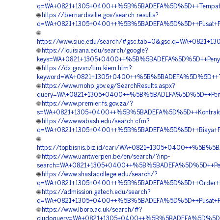
q=WA+0821+1305+0400++%5B%5BADEFA%5D%5D++Tempat+Jual
🌐
https://bernardsville.gov/search-results?
q=WA+0821+1305+0400++%5B%5BADEFA%5D%5D++Pusat+Penga
🌐
https://www.siue.edu/search/#gsc.tab=0&gsc.q=WA+0821
🌐
https://louisiana.edu/search/google?
keys=WA+0821+1305+0400++%5B%5BADEFA%5D%5D++Penyedia
🌐
https://dx.gov.vn/tim-kiem.htm?
keyword=WA+0821+1305+0400++%5B%5BADEFA%5D%5D++Temp
🌐
https://www.mohp.gov.eg/SearchResults.aspx?
query=WA+0821+1305+0400++%5B%5BADEFA%5D%5D++Pembor
🌐
https://www.premier.fs.gov.za/?
s=WA+0821+1305+0400++%5B%5BADEFA%5D%5D++Kontraktor+P
🌐
https://www.wabash.edu/search.cfm?
q=WA+0821+1305+0400++%5B%5BADEFA%5D%5D++Biaya+Pasa
🌐
https://topbisnis.biz.id/cari/WA+0821+1305+0400++%5B%
🌐
https://www.uantwerpen.be/en/search/?inp-
search=WA+0821+1305+0400++%5B%5BADEFA%5D%5D++Penjua
🌐
https://www.shastacollege.edu/search/?
q=WA+0821+1305+0400++%5B%5BADEFA%5D%5D++Order+Perm
🌐
https://admission.gatech.edu/search?
q=WA+0821+1305+0400++%5B%5BADEFA%5D%5D++Pusat+Penjua
🌐
https://www.lboro.ac.uk/search/#?
cludoquery=WA+0821+1305+0400++%5B%5BADEFA%5D%5D++Pe