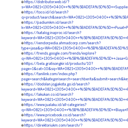
🌐
https://distributor.web.id/?
s=WA+0821+1305+0400++%5B%5BADEFA%5D%5D++Supplier+Geof
🌐
https://toco.id/id/search?
q=product/search&search=WA+0821+1305+0400++%5B%5BAD
🌐
https://padiumkm.id/search?
k=WA+0821+1305+0400++%5B%5BADEFA%5D%5D++Pusat+Penju
🌐
https://katalog.inaproc.id/search?
keyword=WA+0821+1305+0400++%5B%5BADEFA%5D%5D++Penjua
🌐
https://vendorpedia.ahmadcorp.com/search?
type=jasa&q=WA+0821+1305+0400++%5B%5BADEFA%5D%5D++Ag
🌐
https://trends.google.com/trends/explore?
q=WA+0821+1305+0400++%5B%5BADEFA%5D%5D++Jasa+Geofo
🌐
https://bela.gratisongkir.id/products/10?
page=1&cat=10&sq=WA+0821+1305+0400++%5B%5BADEFA%5D%5
🌐
https://tanilink.com/index.php?
page=search&kategorisearch=searchberita&submit=searc
🌐
https://dodolan.jogjakota.go.id/search?
keyword=WA+0821+1305+0400++%5B%5BADEFA%5D%5D++Pusat
🌐
https://lakukan.co.id/search?
keyword=WA+0821+1305+0400++%5B%5BADEFA%5D%5D++Harg
🌐
https://www.jualaku.id/all-categories?
q=WA+0821+1305+0400++%5B%5BADEFA%5D%5D++Biaya+Pemasa
🌐
https://www.pricebook.co.id/search?
keyword=WA+0821+1305+0400++%5B%5BADEFA%5D%5D++Biaya
🌐
https://direktoriukm.com/search/?