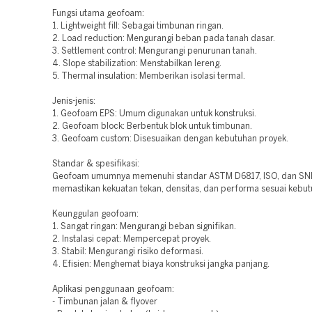
Fungsi utama geofoam:
1. Lightweight fill: Sebagai timbunan ringan.
2. Load reduction: Mengurangi beban pada tanah dasar.
3. Settlement control: Mengurangi penurunan tanah.
4. Slope stabilization: Menstabilkan lereng.
5. Thermal insulation: Memberikan isolasi termal.
Jenis-jenis:
1. Geofoam EPS: Umum digunakan untuk konstruksi.
2. Geofoam block: Berbentuk blok untuk timbunan.
3. Geofoam custom: Disesuaikan dengan kebutuhan proyek.
Standar & spesifikasi:
Geofoam umumnya memenuhi standar ASTM D6817, ISO, dan SNI
memastikan kekuatan tekan, densitas, dan performa sesuai kebut
Keunggulan geofoam:
1. Sangat ringan: Mengurangi beban signifikan.
2. Instalasi cepat: Mempercepat proyek.
3. Stabil: Mengurangi risiko deformasi.
4. Efisien: Menghemat biaya konstruksi jangka panjang.
Aplikasi penggunaan geofoam:
- Timbunan jalan & flyover