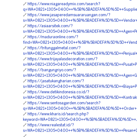
🔗
https://www.niagareadymix.com/search?
q=WA+0821+1305+0400++%5B%5BADEFA%5D%5D++Supplier+E
🔗
https://www.jasaperedamsuararuangan.com/?
s=WA+0821+1305+0400++%5B%5BADEFA%5D%5D++Vendor+Jual+M
🔗
https://asiaarsitek.com/?
s=WA+0821+1305+0400++%5B%5BADEFA%5D%5D++Agen+Penj
🔗
https://maduraonline.com/?
find=WA+0821+1305+0400++%5B%5BADEFA%5D%5D++Vendor+J
🔗
https://tritunggalmetal.com/?
s=WA+0821+1305+0400++%5B%5BADEFA%5D%5D++Penjual+Geof
🔗
https://www.trijayalasdecoration.com/?
s=WA+0821+1305+0400++%5B%5BADEFA%5D%5D++Pusat+Penju
🔗
https://bangungriyo.com/?
s=WA+0821+1305+0400++%5B%5BADEFA%5D%5D++Agen+Geof
🔗
https://jasatukangharian.com/?
s=WA+0821+1305+0400++%5B%5BADEFA%5D%5D++Biaya+Pasang
🔗
https://www.detikindonesia.co.id/?
s=WA+0821+1305+0400++%5B%5BADEFA%5D%5D++Kontraktor+P
🔗
https://www.sentosagarden.com/search?
q=WA+0821+1305+0400++%5B%5BADEFA%5D%5D++Order+Geof
🔗
https://www.kharis.id/search.php?
keyword=WA+0821+1305+0400++%5B%5BADEFA%5D%5D++Jas
🔗
https://www.realestat.id/?
s=WA+0821+1305+0400++%5B%5BADEFA%5D%5D++Pesan+Geofoa
🔗