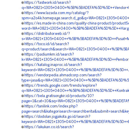
🌐
https://fastwork.id/search?
q=WA+0821+1305+0400+%5B%5BADEFA%5D%5D++Vendor+Pengad
🌐
https://www.lazada.com.my/catalog/?
spm=a2o4k.homepage.search.d_go&q=WA+0821+1305+0400+
🌐
https://es.made-in-china.com/quality-china-product/product
word=WA+0821+1305+0400+%5B%5BADEFA%5D%5D++Harga+Pas
🌐
https://distributor.web.id/?
s=WA+0821+1305+0400++%5B%5BADEFA%5D%5D++Pusat+Materi
🌐
https://toco.id/id/search?
q=product/search&search=WA+0821+1305+0400++%5B%5BADE
🌐
https://padiumkm.id/search?
k=WA+0821+1305+0400++%5B%5BADEFA%5D%5D++Pemborong
🌐
https://katalog.inaproc.id/search?
keyword=WA+0821+1305+0400++%5B%5BADEFA%5D%5D++Jasa+
🌐
https://vendorpedia.ahmadcorp.com/search?
type=jasa&q=WA+0821+1305+0400++%5B%5BADEFA%5D%5D++P
🌐
https://trends.google.com/trends/explore?
q=WA+0821+1305+0400++%5B%5BADEFA%5D%5D++Kontraktor+
🌐
https://bela.gratisongkir.id/products/10?
page=1&cat=10&sq=WA+0821+1305+0400++%5B%5BADEFA%5D
🌐
https://tanilink.com/index.php?
page=search&kategorisearch=searchberita&submit=search
🌐
https://dodolan.jogjakota.go.id/search?
keyword=WA+0821+1305+0400++%5B%5BADEFA%5D%5D++Biaya+
🌐
https://lakukan.co.id/search?