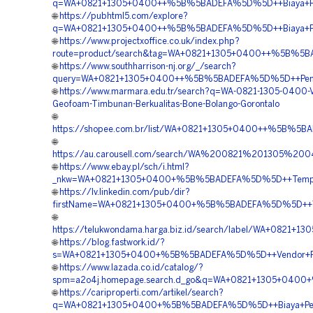
q=WA+0821+1305+0400++%5B%5BADEFA%5D%5D++Biaya+Pen
🌐
https://pubhtml5.com/explore?
q=WA+0821+1305+0400++%5B%5BADEFA%5D%5D++Biaya+Pema
🌐
https://www.projectxoffice.co.uk/index.php?
route=product/search&tag=WA+0821+1305+0400++%5B%5BA
🌐
https://www.southharrison-nj.org/_/search?
query=WA+0821+1305+0400++%5B%5BADEFA%5D%5D++Penyedia
🌐
https://www.marmara.edu.tr/search?q=WA-0821-1305-0400-V
Geofoam-Timbunan-Berkualitas-Bone-Bolango-Gorontalo
🌐
https://shopee.com.br/list/WA+0821+1305+0400++%5B%5BA
🌐
https://au.carousell.com/search/WA%200821%201305%2
🌐
https://www.ebay.pl/sch/i.html?
_nkw=WA+0821+1305+0400+%5B%5BADEFA%5D%5D++Tempat+Ju
🌐
https://lv.linkedin.com/pub/dir?
firstName=WA+0821+1305+0400+%5B%5BADEFA%5D%5D++Vend
🌐
https://telukwondama.harga.biz.id/search/label/WA+082
🌐
https://blog.fastwork.id/?
s=WA+0821+1305+0400+%5B%5BADEFA%5D%5D++Vendor+Pengad
🌐
https://www.lazada.co.id/catalog/?
spm=a2o4j.homepage.search.d_go&q=WA+0821+1305+0400+%
🌐
https://cariproperti.com/artikel/search?
q=WA+0821+1305+0400+%5B%5BADEFA%5D%5D++Biaya+Pengada