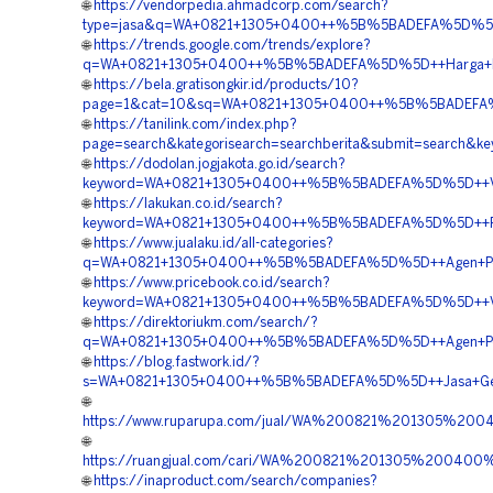
🌐
https://vendorpedia.ahmadcorp.com/search?
type=jasa&q=WA+0821+1305+0400++%5B%5BADEFA%5D%5D++
🌐
https://trends.google.com/trends/explore?
q=WA+0821+1305+0400++%5B%5BADEFA%5D%5D++Harga+EPS+
🌐
https://bela.gratisongkir.id/products/10?
page=1&cat=10&sq=WA+0821+1305+0400++%5B%5BADEFA%5
🌐
https://tanilink.com/index.php?
page=search&kategorisearch=searchberita&submit=searc
🌐
https://dodolan.jogjakota.go.id/search?
keyword=WA+0821+1305+0400++%5B%5BADEFA%5D%5D++Vend
🌐
https://lakukan.co.id/search?
keyword=WA+0821+1305+0400++%5B%5BADEFA%5D%5D++Pem
🌐
https://www.jualaku.id/all-categories?
q=WA+0821+1305+0400++%5B%5BADEFA%5D%5D++Agen+Penjuala
🌐
https://www.pricebook.co.id/search?
keyword=WA+0821+1305+0400++%5B%5BADEFA%5D%5D++Vendor
🌐
https://direktoriukm.com/search/?
q=WA+0821+1305+0400++%5B%5BADEFA%5D%5D++Agen+Penju
🌐
https://blog.fastwork.id/?
s=WA+0821+1305+0400++%5B%5BADEFA%5D%5D++Jasa+Geof
🌐
https://www.ruparupa.com/jual/WA%200821%201305%200
🌐
https://ruangjual.com/cari/WA%200821%201305%2004
🌐
https://inaproduct.com/search/companies?