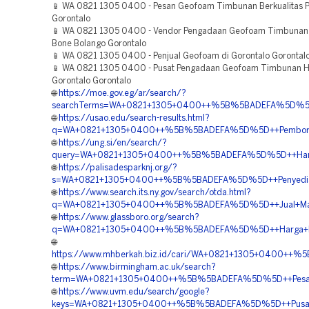
📱 WA 0821 1305 0400 - Pesan Geofoam Timbunan Berkualitas 
Gorontalo
📱 WA 0821 1305 0400 - Vendor Pengadaan Geofoam Timbunan
Bone Bolango Gorontalo
📱 WA 0821 1305 0400 - Penjual Geofoam di Gorontalo Gorontal
📱 WA 0821 1305 0400 - Pusat Pengadaan Geofoam Timbunan H
Gorontalo Gorontalo
🌐
https://moe.gov.eg/ar/search/?
searchTerms=WA+0821+1305+0400++%5B%5BADEFA%5D%5D++
🌐
https://usao.edu/search-results.html?
q=WA+0821+1305+0400++%5B%5BADEFA%5D%5D++Pemborong+
🌐
https://ung.si/en/search/?
query=WA+0821+1305+0400++%5B%5BADEFA%5D%5D++Harga+
🌐
https://palisadesparknj.org/?
s=WA+0821+1305+0400++%5B%5BADEFA%5D%5D++Penyedia+Mat
🌐
https://www.search.its.ny.gov/search/otda.html?
q=WA+0821+1305+0400++%5B%5BADEFA%5D%5D++Jual+Materia
🌐
https://www.glassboro.org/search?
q=WA+0821+1305+0400++%5B%5BADEFA%5D%5D++Harga+Pasan
🌐
https://www.mhberkah.biz.id/cari/WA+0821+1305+0400++%
🌐
https://www.birmingham.ac.uk/search?
term=WA+0821+1305+0400++%5B%5BADEFA%5D%5D++Pesan+G
🌐
https://www.uvm.edu/search/google?
keys=WA+0821+1305+0400++%5B%5BADEFA%5D%5D++Pusat+Ma