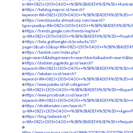
k=WA+0821+1305+0400++%5B%5BADEFA%5D%5D++Kontraktor+P
🌐
https://katalog.inaproc.id/search?
keyword=WA+0821+1305+0400++%5B%5BADEFA%5D%5D++Vendor+
🌐
https://vendorpedia.ahmadcorp.com/search?
type=jasa&q=WA+0821+1305+0400++%5B%5BADEFA%5D%5D++
🌐
https://trends.google.com/trends/explore?
q=WA+0821+1305+0400++%5B%5BADEFA%5D%5D++Pusat+Penga
🌐
https://bela.gratisongkir.id/products/10?
page=1&cat=10&sq=WA+0821+1305+0400++%5B%5BADEFA%5D
🌐
https://tanilink.com/index.php?
page=search&kategorisearch=searchberita&submit=search
🌐
https://dodolan.jogjakota.go.id/search?
keyword=WA+0821+1305+0400++%5B%5BADEFA%5D%5D++Pemb
🌐
https://lakukan.co.id/search?
keyword=WA+0821+1305+0400++%5B%5BADEFA%5D%5D++Penyed
🌐
https://www.jualaku.id/all-categories?
q=WA+0821+1305+0400++%5B%5BADEFA%5D%5D++Biaya+Pengad
🌐
https://www.pricebook.co.id/search?
keyword=WA+0821+1305+0400++%5B%5BADEFA%5D%5D++Ord
🌐
https://direktoriukm.com/search/?
q=WA+0821+1305+0400++%5B%5BADEFA%5D%5D++Agen+Penjual
🌐
https://blog.fastwork.id/?
s=WA+0821+1305+0400++%5B%5BADEFA%5D%5D++Penjual+Mate
🌐
https://www.ruparupa.com/jual/WA%200821%201305%20