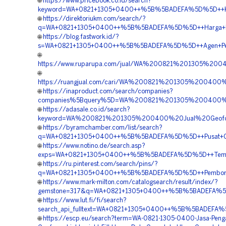
🌐
https://www.pricebook.co.id/search?
keyword=WA+0821+1305+0400++%5B%5BADEFA%5D%5D++Kontr
🌐
https://direktoriukm.com/search/?
q=WA+0821+1305+0400++%5B%5BADEFA%5D%5D++Harga+Pasa
🌐
https://blog.fastwork.id/?
s=WA+0821+1305+0400++%5B%5BADEFA%5D%5D++Agen+Penjua
🌐
https://www.ruparupa.com/jual/WA%200821%201305%20
🌐
https://ruangjual.com/cari/WA%200821%201305%200400
🌐
https://inaproduct.com/search/companies?
companies%5Bquery%5D=WA%200821%201305%200400%20
🌐
https://adasale.co.id/search?
keyword=WA%200821%201305%200400%20Jual%20Geofoa
🌐
https://byramchamber.com/list/search?
q=WA+0821+1305+0400++%5B%5BADEFA%5D%5D++Pusat+Geofoa
🌐
https://www.notino.de/search.asp?
exps=WA+0821+1305+0400++%5B%5BADEFA%5D%5D++Tempat+J
🌐
https://ru.pinterest.com/search/pins/?
q=WA+0821+1305+0400++%5B%5BADEFA%5D%5D++Pemborong+
🌐
https://www.mark-milton.com/catalogsearch/result/index/?
gemstone=317&q=WA+0821+1305+0400++%5B%5BADEFA%5D%5D
🌐
https://www.lut.fi/fi/search?
search_api_fulltext=WA+0821+1305+0400++%5B%5BADEFA%5
🌐
https://escp.eu/search?term=WA-0821-1305-0400-Jasa-Peng