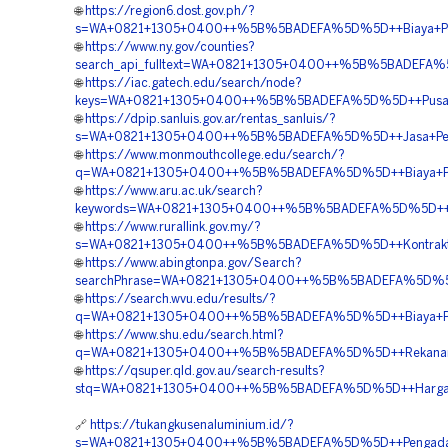
🌐
https://region6.dost.gov.ph/?
s=WA+0821+1305+0400++%5B%5BADEFA%5D%5D++Biaya+Pemasa
🌐
https://www.ny.gov/counties?
search_api_fulltext=WA+0821+1305+0400++%5B%5BADEFA%5D
🌐
https://iac.gatech.edu/search/node?
keys=WA+0821+1305+0400++%5B%5BADEFA%5D%5D++Pusat+P
🌐
https://dpip.sanluis.gov.ar/rentas_sanluis/?
s=WA+0821+1305+0400++%5B%5BADEFA%5D%5D++Jasa+Penga
🌐
https://www.monmouthcollege.edu/search/?
q=WA+0821+1305+0400++%5B%5BADEFA%5D%5D++Biaya+Peng
🌐
https://www.aru.ac.uk/search?
keywords=WA+0821+1305+0400++%5B%5BADEFA%5D%5D++Rek
🌐
https://www.rurallink.gov.my/?
s=WA+0821+1305+0400++%5B%5BADEFA%5D%5D++Kontraktor+Pe
🌐
https://www.abingtonpa.gov/Search?
searchPhrase=WA+0821+1305+0400++%5B%5BADEFA%5D%5D++
🌐
https://search.wvu.edu/results/?
q=WA+0821+1305+0400++%5B%5BADEFA%5D%5D++Biaya+Peng
🌐
https://www.shu.edu/search.html?
q=WA+0821+1305+0400++%5B%5BADEFA%5D%5D++Rekanan+G
🌐
https://qsuper.qld.gov.au/search-results?
stq=WA+0821+1305+0400++%5B%5BADEFA%5D%5D++Harga+Pema
🔗
https://tukangkusenaluminium.id/?
s=WA+0821+1305+0400++%5B%5BADEFA%5D%5D++Pengadaan+