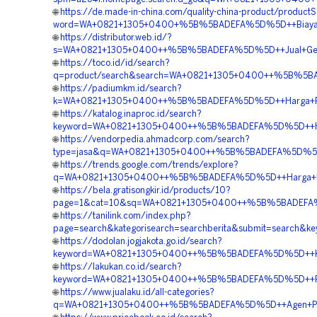
🌐
https://de.made-in-china.com/quality-china-product/product
word=WA+0821+1305+0400+%5B%5BADEFA%5D%5D++Biaya+Pema
🌐
https://distributor.web.id/?
s=WA+0821+1305+0400++%5B%5BADEFA%5D%5D++Jual+Geofo
🌐
https://toco.id/id/search?
q=product/search&search=WA+0821+1305+0400++%5B%5BADE
🌐
https://padiumkm.id/search?
k=WA+0821+1305+0400++%5B%5BADEFA%5D%5D++Harga+Pengad
🌐
https://katalog.inaproc.id/search?
keyword=WA+0821+1305+0400++%5B%5BADEFA%5D%5D++Harg
🌐
https://vendorpedia.ahmadcorp.com/search?
type=jasa&q=WA+0821+1305+0400++%5B%5BADEFA%5D%5D++Bi
🌐
https://trends.google.com/trends/explore?
q=WA+0821+1305+0400++%5B%5BADEFA%5D%5D++Harga+Peng
🌐
https://bela.gratisongkir.id/products/10?
page=1&cat=10&sq=WA+0821+1305+0400++%5B%5BADEFA%5D%5
🌐
https://tanilink.com/index.php?
page=search&kategorisearch=searchberita&submit=search
🌐
https://dodolan.jogjakota.go.id/search?
keyword=WA+0821+1305+0400++%5B%5BADEFA%5D%5D++Kontr
🌐
https://lakukan.co.id/search?
keyword=WA+0821+1305+0400++%5B%5BADEFA%5D%5D++Penjua
🌐
https://www.jualaku.id/all-categories?
q=WA+0821+1305+0400++%5B%5BADEFA%5D%5D++Agen+Penjua