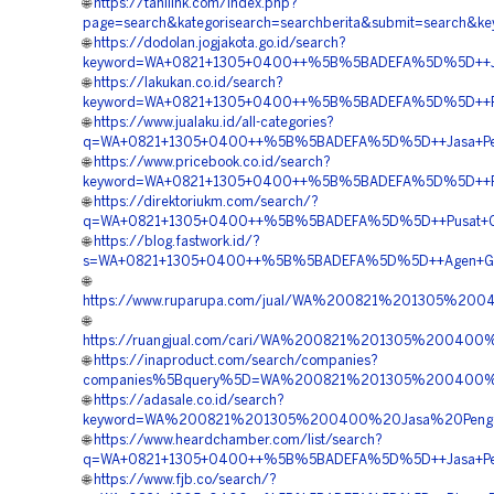
🌐
https://tanilink.com/index.php?
page=search&kategorisearch=searchberita&submit=searc
🌐
https://dodolan.jogjakota.go.id/search?
keyword=WA+0821+1305+0400++%5B%5BADEFA%5D%5D++Jasa
🌐
https://lakukan.co.id/search?
keyword=WA+0821+1305+0400++%5B%5BADEFA%5D%5D++Pes
🌐
https://www.jualaku.id/all-categories?
q=WA+0821+1305+0400++%5B%5BADEFA%5D%5D++Jasa+Peng
🌐
https://www.pricebook.co.id/search?
keyword=WA+0821+1305+0400++%5B%5BADEFA%5D%5D++Pusat
🌐
https://direktoriukm.com/search/?
q=WA+0821+1305+0400++%5B%5BADEFA%5D%5D++Pusat+Geof
🌐
https://blog.fastwork.id/?
s=WA+0821+1305+0400++%5B%5BADEFA%5D%5D++Agen+Geof
🌐
https://www.ruparupa.com/jual/WA%200821%201305%2
🌐
https://ruangjual.com/cari/WA%200821%201305%20040
🌐
https://inaproduct.com/search/companies?
companies%5Bquery%5D=WA%200821%201305%200400%20
🌐
https://adasale.co.id/search?
keyword=WA%200821%201305%200400%20Jasa%20Penga
🌐
https://www.heardchamber.com/list/search?
q=WA+0821+1305+0400++%5B%5BADEFA%5D%5D++Jasa+Pemas
🌐
https://www.fjb.co/search/?