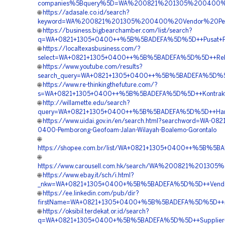
companies%5Bquery%5D=WA%200821%201305%200400%2
🌐
https://adasale.co.id/search?
keyword=WA%200821%201305%200400%20Vendor%20Pen
🌐
https://business.bigbearchamber.com/list/search?
q=WA+0821+1305+0400++%5B%5BADEFA%5D%5D++Pusat+Penjual
🌐
https://localtexasbusiness.com/?
select=WA+0821+1305+0400++%5B%5BADEFA%5D%5D++Rekana
🌐
https://www.youtube.com/results?
search_query=WA+0821+1305+0400++%5B%5BADEFA%5D%5D+
🌐
https://www.re-thinkingthefuture.com/?
s=WA+0821+1305+0400++%5B%5BADEFA%5D%5D++Kontraktor+
🌐
http://willamette.edu/search?
query=WA+0821+1305+0400++%5B%5BADEFA%5D%5D++Harga+
🌐
https://www.uidai.gov.in/en/search.html?searchword=WA-082
0400-Pemborong-Geofoam-Jalan-Wilayah-Boalemo-Gorontalo
🌐
https://shopee.com.br/list/WA+0821+1305+0400++%5B%5B
🌐
https://www.carousell.com.hk/search/WA%200821%2013
🌐
https://www.ebay.it/sch/i.html?
_nkw=WA+0821+1305+0400+%5B%5BADEFA%5D%5D++Vendor+Ju
🌐
https://ee.linkedin.com/pub/dir?
firstName=WA+0821+1305+0400+%5B%5BADEFA%5D%5D++Jasa
🌐
https://oksibil.terdekat.or.id/search?
q=WA+0821+1305+0400+%5B%5BADEFA%5D%5D++Supplier+EPS