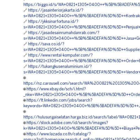
https://biggo.id/s/WA+0821+1305+0400++%5B%5BADEFA%5D
🔗
https://jasainteriorjakarta.id/?
s=WA+0821+1305+0400++%5B%5BADEFA%5D%5D++Kontraktor+
🔗
https://ykksinarfortuna.id/?
s=WA+0821+1305+0400++%5B%5BADEFA%5D%5D++Penjual+Geof
🔗
https://jasadesainrumahdanrab.com/?
s=WA+0821+1305+0400++%5B%5BADEFA%5D%5D++Jasa+Geofo
🔗
https://sava.co.id/?
s=WA+0821+1305+0400++%5B%5BADEFA%5D%5D++Supplier+Mat
🔗
https://www.rental-komputer.com/?
s=WA+0821+1305+0400++%5B%5BADEFA%5D%5D++Order+EPS+
🔗
https://tukangkusenaluminium.id/?
s=WA+0821+1305+0400++%5B%5BADEFA%5D%5D++Vendor+Pengad
🌐
https://nz.carousell.com/search/WA%200821%201305%2
🌐
https://www.ebay.de/sch/i.html?
_nkw=WA+0821+1305+0400+%5B%5BADEFA%5D%5D++Order+Geo
🌐
https://lt.linkedin.com/jobs/search?
keywords=WA+0821+1305+0400+%5B%5BADEFA%5D%5D++Jasa+
🌐
https://hulusungaiselatan.harga.biz.id/search/label/WA+0
🌐
https://stock.adobe.com/id/search/images?
k=WA+0821+1305+0400+%5B%5BADEFA%5D%5D++Biaya+Pengad
🌐
https://www.lazada.co.th/catalog/?
spm=a2o4l.homepage.search.d_go&q=WA+0821+1305+0400+%