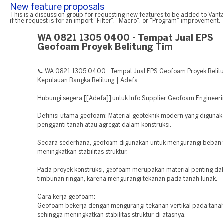
New feature proposals
This is a discussion group for requesting new features to be added to Vanta
if the request is for an import "Filter", "Macro", or "Program" improvement.
WA 0821 1305 0400 - Tempat Jual EPS
Geofoam Proyek Belitung Tim
📞 WA 0821 1305 0400 - Tempat Jual EPS Geofoam Proyek Belit
Kepulauan Bangka Belitung | Adefa
Hubungi segera [[Adefa]] untuk Info Supplier Geofoam Engineeri
Definisi utama geofoam: Material geoteknik modern yang digunak
pengganti tanah atau agregat dalam konstruksi.
Secara sederhana, geofoam digunakan untuk mengurangi beban 
meningkatkan stabilitas struktur.
Pada proyek konstruksi, geofoam merupakan material penting da
timbunan ringan, karena mengurangi tekanan pada tanah lunak.
Cara kerja geofoam:
Geofoam bekerja dengan mengurangi tekanan vertikal pada tanah
sehingga meningkatkan stabilitas struktur di atasnya.