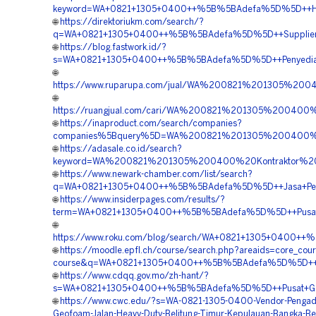
keyword=WA+0821+1305+0400++%5B%5BAdefa%5D%5D++Harga+
🌐
https://direktoriukm.com/search/?
q=WA+0821+1305+0400++%5B%5BAdefa%5D%5D++Supplier+Geo
🌐
https://blog.fastwork.id/?
s=WA+0821+1305+0400++%5B%5BAdefa%5D%5D++Penyedia+Ge
🌐
https://www.ruparupa.com/jual/WA%200821%201305%20
🌐
https://ruangjual.com/cari/WA%200821%201305%200400
🌐
https://inaproduct.com/search/companies?
companies%5Bquery%5D=WA%200821%201305%200400%20P
🌐
https://adasale.co.id/search?
keyword=WA%200821%201305%200400%20Kontraktor%20P
🌐
https://www.newark-chamber.com/list/search?
q=WA+0821+1305+0400++%5B%5BAdefa%5D%5D++Jasa+Pemasa
🌐
https://www.insiderpages.com/results/?
term=WA+0821+1305+0400++%5B%5BAdefa%5D%5D++Pusat+Mat
🌐
https://www.roku.com/blog/search/WA+0821+1305+0400++%5
🌐
https://moodle.epfl.ch/course/search.php?areaids=core_cour
course&q=WA+0821+1305+0400++%5B%5BAdefa%5D%5D++Kont
🌐
https://www.cdqq.gov.mo/zh-hant/?
s=WA+0821+1305+0400++%5B%5BAdefa%5D%5D++Pusat+Geofo
🌐
https://www.cwc.edu/?s=WA-0821-1305-0400-Vendor-Pengad
Geofoam-Jalan-Heavy-Duty-Belitung-Timur-Kepulauan-Bangka-Bel