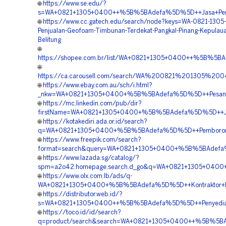
🌐
https://www.se.edu/?
s=WA+0821+1305+0400++%5B%5BAdefa%5D%5D++Jasa+Pengad
🌐
https://www.cc.gatech.edu/search/node?keys=WA-0821-1305
Penjualan-Geofoam-Timbunan-Terdekat-Pangkal-Pinang-Kepulau
Belitung
🌐
https://shopee.com.br/list/WA+0821+1305+0400++%5B%5BA
🌐
https://ca.carousell.com/search/WA%200821%201305%
🌐
https://www.ebay.com.au/sch/i.html?
_nkw=WA+0821+1305+0400+%5B%5BAdefa%5D%5D++Pesan+Geo
🌐
https://mc.linkedin.com/pub/dir?
firstName=WA+0821+1305+0400+%5B%5BAdefa%5D%5D++Jasa+
🌐
https://kotakediri.ada.or.id/search?
q=WA+0821+1305+0400+%5B%5BAdefa%5D%5D++Pemborong+Ge
🌐
https://www.freepik.com/search?
format=search&query=WA+0821+1305+0400+%5B%5BAdefa%5D
🌐
https://www.lazada.sg/catalog/?
spm=a2o42.homepage.search.d_go&q=WA+0821+1305+0400+%
🌐
https://www.olx.com.lb/ads/q-
WA+0821+1305+0400+%5B%5BAdefa%5D%5D++Kontraktor+Pasan
🌐
https://distributor.web.id/?
s=WA+0821+1305+0400++%5B%5BAdefa%5D%5D++Penyedia+Ge
🌐
https://toco.id/id/search?
q=product/search&search=WA+0821+1305+0400++%5B%5BAde