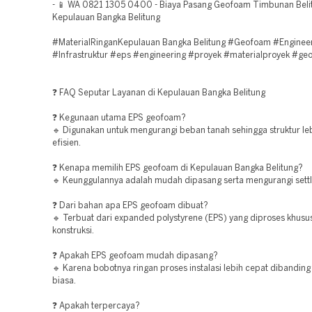
- 📱 WA 0821 1305 0400 - Biaya Pasang Geofoam Timbunan Beli
Kepulauan Bangka Belitung
#MaterialRinganKepulauan Bangka Belitung #Geofoam #Enginee
#Infrastruktur #eps #engineering #proyek #materialproyek #geo
❓ FAQ Seputar Layanan di Kepulauan Bangka Belitung
❓ Kegunaan utama EPS geofoam?
🔹 Digunakan untuk mengurangi beban tanah sehingga struktur leb
efisien.
❓ Kenapa memilih EPS geofoam di Kepulauan Bangka Belitung?
🔹 Keunggulannya adalah mudah dipasang serta mengurangi sett
❓ Dari bahan apa EPS geofoam dibuat?
🔹 Terbuat dari expanded polystyrene (EPS) yang diproses khusu
konstruksi.
❓ Apakah EPS geofoam mudah dipasang?
🔹 Karena bobotnya ringan proses instalasi lebih cepat dibandin
biasa.
❓ Apakah terpercaya?