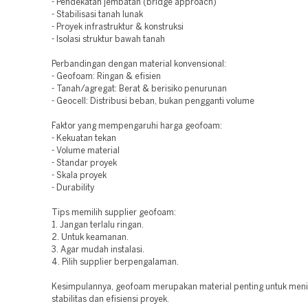
- Pendekatan jembatan (bridge approach)
- Stabilisasi tanah lunak
- Proyek infrastruktur & konstruksi
- Isolasi struktur bawah tanah
Perbandingan dengan material konvensional:
- Geofoam: Ringan & efisien
- Tanah/agregat: Berat & berisiko penurunan
- Geocell: Distribusi beban, bukan pengganti volume
Faktor yang mempengaruhi harga geofoam:
- Kekuatan tekan
- Volume material
- Standar proyek
- Skala proyek
- Durability
Tips memilih supplier geofoam:
1. Jangan terlalu ringan.
2. Untuk keamanan.
3. Agar mudah instalasi.
4. Pilih supplier berpengalaman.
Kesimpulannya, geofoam merupakan material penting untuk men
stabilitas dan efisiensi proyek.