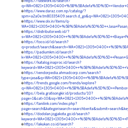
🌐
https://fastwork.id/search?
q=WA+0821+1305+0400+%5B%5BAdefa%5D%5D++Vendor+Geofo
🌐
https://www.daraz.com.np/catalog/?
spm=a2a0e.tm80335409.search.d_go&q=WA+0821+1305+0400
🌐
https://www.olx.in/items/q-
WA+0821+1305+0400+%5B%5BAdefa%5D%5D++Jasa+Pasang+Geof
🌐
https://distributor.web.id/?
s=WA+0821+1305+0400++%5B%5BAdefa%5D%5D++Biaya+Pemas
🌐
https://toco.id/id/search?
q=product/search&search=WA+0821+1305+0400++%5B%5BAde
🌐
https://padiumkm.id/search?
k=WA+0821+1305+0400++%5B%5BAdefa%5D%5D++Pesan+Geofo
🌐
https://katalog.inaproc.id/search?
keyword=WA+0821+1305+0400++%5B%5BAdefa%5D%5D++Vendo
🌐
https://vendorpedia.ahmadcorp.com/search?
type=jasa&q=WA+0821+1305+0400++%5B%5BAdefa%5D%5D++Bi
🌐
https://trends.google.com/trends/explore?
q=WA+0821+1305+0400++%5B%5BAdefa%5D%5D++Pemborong+G
🌐
https://bela.gratisongkir.id/products/10?
page=1&cat=10&sq=WA+0821+1305+0400++%5B%5BAdefa%5D
🌐
https://tanilink.com/index.php?
page=search&kategorisearch=searchberita&submit=search&
🌐
https://dodolan.jogjakota.go.id/search?
keyword=WA+0821+1305+0400++%5B%5BAdefa%5D%5D++Pusat+G
🌐
https://lakukan.co.id/search?