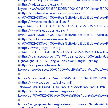
companies%5Bquery%5D=WA%200821%201305%200400%20
🌐
https://adasale.co.id/search?
keyword=WA%200821%201305%200400%20Rekanan%20Geof
🌐
https://gzintegration.nisswa.com/list/search?
q=WA+0821+1305+0400++%5B%5BAdefa%5D%5D++Biaya+Pema
🌐
https://www.notino.ch/search.asp?
exps=WA+0821+1305+0400++%5B%5BAdefa%5D%5D++Harga+Pas
🌐
https://www.threads.com/search?
q=WA+0821+1305+0400++%5B%5BAdefa%5D%5D++Kontraktor+
🌐
https://podbor.ravenol.ru/search/?
q=WA+0821+1305+0400++%5B%5BAdefa%5D%5D++Biaya+Pengad
🌐
https://www.glengardner.org/?
s=WA+0821+1305+0400++%5B%5BAdefa%5D%5D++Jasa+Pasang
🌐
https://bisnisgoogle.com/?s=WA-0821-1305-0400-Vendor-Ju
Lightweight-Fill-ASTM-Bangka-Kepulauan-Bangka-Belitung
🌐
https://shopee.co.th/search?
keyword=WA+0821+1305+0400++%5B%5BAdefa%5D%5D++Jasa
🌐
https://au.carousell.com/search/WA%200821%201305%2
🌐
https://www.ebay.com.sg/sch/i.html?
_nkw=WA+0821+1305+0400+%5B%5BAdefa%5D%5D++Penjual+Ge
🌐
https://uz.linkedin.com/learning/search?
keywords=WA+0821+1305+0400+%5B%5BAdefa%5D%5D++Biaya
🌐
https://pangkajenesidenreng.terdekat.or.id/search/label