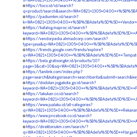
s=WA+0821+1305+0400++%5B%5BAdefa%5D%5D++Jasa+Pemasan
🌐
https://toco.id/id/search?
q=product/search&search=WA+0821+1305+0400++%5B%5BAdefa
🌐
https://padiumkm.id/search?
k=WA+0821+1305+0400++%5B%5BAdefa%5D%5D++Vendor+Jual
🌐
https://katalog.inaproc.id/search?
keyword=WA+0821+1305+0400++%5B%5BAdefa%5D%5D++Agen+Pe
🌐
https://vendorpedia.ahmadcorp.com/search?
type=jasa&q=WA+0821+1305+0400++%5B%5BAdefa%5D%5D++Bi
🌐
https://trends.google.com/trends/explore?
q=WA+0821+1305+0400++%5B%5BAdefa%5D%5D++Tempat+Jual+
🌐
https://bela.gratisongkir.id/products/10?
page=1&cat=10&sq=WA+0821+1305+0400++%5B%5BAdefa%5D%
🌐
https://tanilink.com/index.php?
page=search&kategorisearch=searchberita&submit=searc
🌐
https://dodolan.jogjakota.go.id/search?
keyword=WA+0821+1305+0400++%5B%5BAdefa%5D%5D++Penyedi
🌐
https://lakukan.co.id/search?
keyword=WA+0821+1305+0400++%5B%5BAdefa%5D%5D++Jasa+Geo
🌐
https://www.jualaku.id/all-categories?
q=WA+0821+1305+0400++%5B%5BAdefa%5D%5D++Rekanan+Geo
🌐
https://www.pricebook.co.id/search?
keyword=WA+0821+1305+0400++%5B%5BAdefa%5D%5D++Agen+
🌐
https://direktoriukm.com/search/?
q=WA+0821+1305+0400++%5B%5BAdefa%5D%5D++Harga+Pasan