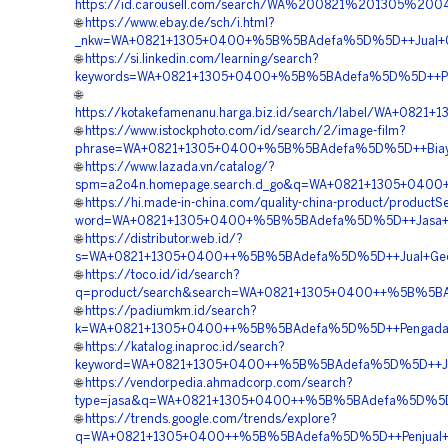
https://id.carousell.com/search/WA%200821%201305%
🌐
https://www.ebay.de/sch/i.html?
_nkw=WA+0821+1305+0400+%5B%5BAdefa%5D%5D++Jual+Geofoa
🌐
https://si.linkedin.com/learning/search?
keywords=WA+0821+1305+0400+%5B%5BAdefa%5D%5D++Pusat+
🌐
https://kotakefamenanu.harga.biz.id/search/label/WA+08
🌐
https://www.istockphoto.com/id/search/2/image-film?
phrase=WA+0821+1305+0400+%5B%5BAdefa%5D%5D++Biaya+Pe
🌐
https://www.lazada.vn/catalog/?
spm=a2o4n.homepage.search.d_go&q=WA+0821+1305+0400+%5
🌐
https://hi.made-in-china.com/quality-china-product/productS
word=WA+0821+1305+0400+%5B%5BAdefa%5D%5D++Jasa+Pema
🌐
https://distributor.web.id/?
s=WA+0821+1305+0400++%5B%5BAdefa%5D%5D++Jual+Geofoa
🌐
https://toco.id/id/search?
q=product/search&search=WA+0821+1305+0400++%5B%5BAde
🌐
https://padiumkm.id/search?
k=WA+0821+1305+0400++%5B%5BAdefa%5D%5D++Pengadaan+Ge
🌐
https://katalog.inaproc.id/search?
keyword=WA+0821+1305+0400++%5B%5BAdefa%5D%5D++Jasa+
🌐
https://vendorpedia.ahmadcorp.com/search?
type=jasa&q=WA+0821+1305+0400++%5B%5BAdefa%5D%5D++Bi
🌐
https://trends.google.com/trends/explore?
q=WA+0821+1305+0400++%5B%5BAdefa%5D%5D++Penjual+Geo