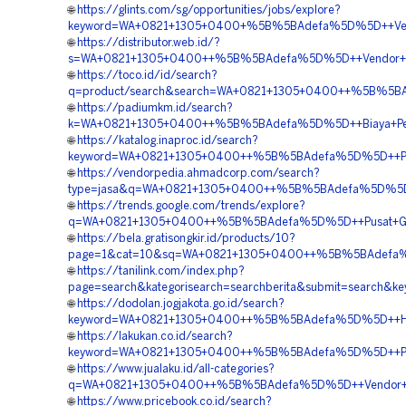
🌐
https://glints.com/sg/opportunities/jobs/explore?
keyword=WA+0821+1305+0400+%5B%5BAdefa%5D%5D++Vendor
🌐
https://distributor.web.id/?
s=WA+0821+1305+0400++%5B%5BAdefa%5D%5D++Vendor+Jual+G
🌐
https://toco.id/id/search?
q=product/search&search=WA+0821+1305+0400++%5B%5BAde
🌐
https://padiumkm.id/search?
k=WA+0821+1305+0400++%5B%5BAdefa%5D%5D++Biaya+Pemas
🌐
https://katalog.inaproc.id/search?
keyword=WA+0821+1305+0400++%5B%5BAdefa%5D%5D++Pesan
🌐
https://vendorpedia.ahmadcorp.com/search?
type=jasa&q=WA+0821+1305+0400++%5B%5BAdefa%5D%5D++A
🌐
https://trends.google.com/trends/explore?
q=WA+0821+1305+0400++%5B%5BAdefa%5D%5D++Pusat+Geofo
🌐
https://bela.gratisongkir.id/products/10?
page=1&cat=10&sq=WA+0821+1305+0400++%5B%5BAdefa%5D%5D
🌐
https://tanilink.com/index.php?
page=search&kategorisearch=searchberita&submit=search
🌐
https://dodolan.jogjakota.go.id/search?
keyword=WA+0821+1305+0400++%5B%5BAdefa%5D%5D++Harga+
🌐
https://lakukan.co.id/search?
keyword=WA+0821+1305+0400++%5B%5BAdefa%5D%5D++Penjua
🌐
https://www.jualaku.id/all-categories?
q=WA+0821+1305+0400++%5B%5BAdefa%5D%5D++Vendor+Jual+
🌐
https://www.pricebook.co.id/search?