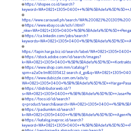
🌐
https://shopee.co.id/search?
keyword=WA+0821+1305+0400++%5B%5BAdefa%5D%5D++Jual+
🌐
https://www.carousell.ph/search/WA%200821%201305%2
🌐
https://www.ebay.co.uk/sch/i.html?
_nkw=WA+0821+1305+0400+%5B%5BAdefa%5D%5D++Pengadaa
🌐
https://ca.linkedin.com/jobs/search?
keywords=WA+0821+1305+0400+%5B%5BAdefa%5D%5D++Agen+G
🌐
https://tapin.harga.biz.id/search/label/WA+0821+1305+0
🌐
https://stock.adobe.com/id/search/images?
k=WA+0821+1305+0400+%5B%5BAdefa%5D%5D++Kontraktor+P
🌐
https://www.shop.com.mm/catalog/?
spm=a2a0e.tm80335412.search.d_go&q=WA+0821+1305+040
🌐
https://www.dubizzle.com.om/ads/q-
WA+0821+1305+0400+%5B%5BAdefa%5D%5D++Harga+Pasang+
🌐
https://distributor.web.id/?
s=WA+0821+1305+0400++%5B%5BAdefa%5D%5D++Jasa+Pengada
🌐
https://toco.id/id/search?
q=product/search&search=WA+0821+1305+0400++%5B%5BAd
🌐
https://padiumkm.id/search?
k=WA+0821+1305+0400++%5B%5BAdefa%5D%5D++Agen+Penjuala
🌐
https://katalog.inaproc.id/search?
keyword=WA+0821+1305+0400++%5B%5BAdefa%5D%5D++Pembo
🌐
https://vendorpedia.ahmadcorp.com/search?