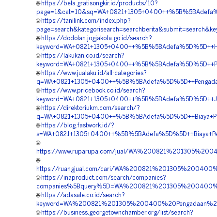
🌐
https://bela.gratisongkir.id/products/10?
page=1&cat=10&sq=WA+0821+1305+0400++%5B%5BAdefa%5D%
🌐
https://tanilink.com/index.php?
page=search&kategorisearch=searchberita&submit=searc
🌐
https://dodolan.jogjakota.go.id/search?
keyword=WA+0821+1305+0400++%5B%5BAdefa%5D%5D++Harga
🌐
https://lakukan.co.id/search?
keyword=WA+0821+1305+0400++%5B%5BAdefa%5D%5D++Pengada
🌐
https://www.jualaku.id/all-categories?
q=WA+0821+1305+0400++%5B%5BAdefa%5D%5D++Pengadaan+Geo
🌐
https://www.pricebook.co.id/search?
keyword=WA+0821+1305+0400++%5B%5BAdefa%5D%5D++Jual+
🌐
https://direktoriukm.com/search/?
q=WA+0821+1305+0400++%5B%5BAdefa%5D%5D++Biaya+Pasan
🌐
https://blog.fastwork.id/?
s=WA+0821+1305+0400++%5B%5BAdefa%5D%5D++Biaya+Pemas
🌐
https://www.ruparupa.com/jual/WA%200821%201305%2
🌐
https://ruangjual.com/cari/WA%200821%201305%200400
🌐
https://inaproduct.com/search/companies?
companies%5Bquery%5D=WA%200821%201305%200400%20
🌐
https://adasale.co.id/search?
keyword=WA%200821%201305%200400%20Pengadaan%20
🌐
https://business.georgetownchamber.org/list/search?