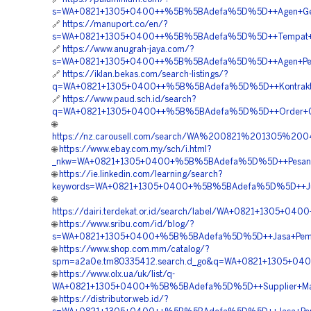
s=WA+0821+1305+0400++%5B%5BAdefa%5D%5D++Agen+Geofo
🔗
https://manuport.co/en/?
s=WA+0821+1305+0400++%5B%5BAdefa%5D%5D++Tempat+Jua
🔗
https://www.anugrah-jaya.com/?
s=WA+0821+1305+0400++%5B%5BAdefa%5D%5D++Agen+Penjua
🔗
https://iklan.bekas.com/search-listings/?
q=WA+0821+1305+0400++%5B%5BAdefa%5D%5D++Kontraktor+P
🔗
https://www.paud.sch.id/search?
q=WA+0821+1305+0400++%5B%5BAdefa%5D%5D++Order+Geo
🌐
https://nz.carousell.com/search/WA%200821%201305%
🌐
https://www.ebay.com.my/sch/i.html?
_nkw=WA+0821+1305+0400+%5B%5BAdefa%5D%5D++Pesan+Mate
🌐
https://ie.linkedin.com/learning/search?
keywords=WA+0821+1305+0400+%5B%5BAdefa%5D%5D++Jual+Ge
🌐
https://dairi.terdekat.or.id/search/label/WA+0821+1305+
🌐
https://www.sribu.com/id/blog/?
s=WA+0821+1305+0400+%5B%5BAdefa%5D%5D++Jasa+Pemasang
🌐
https://www.shop.com.mm/catalog/?
spm=a2a0e.tm80335412.search.d_go&q=WA+0821+1305+0400+
🌐
https://www.olx.ua/uk/list/q-
WA+0821+1305+0400+%5B%5BAdefa%5D%5D++Supplier+Materia
🌐
https://distributor.web.id/?