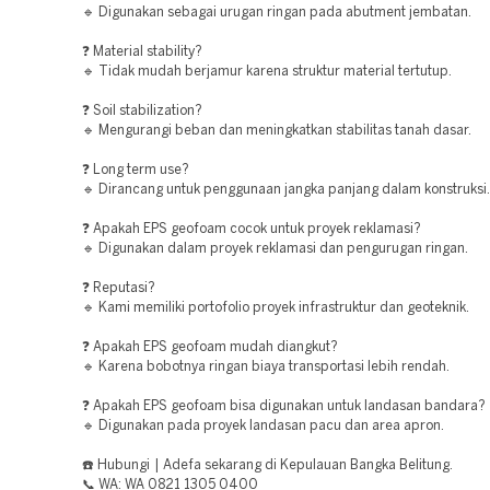
🔹 Digunakan sebagai urugan ringan pada abutment jembatan.
❓ Material stability?
🔹 Tidak mudah berjamur karena struktur material tertutup.
❓ Soil stabilization?
🔹 Mengurangi beban dan meningkatkan stabilitas tanah dasar.
❓ Long term use?
🔹 Dirancang untuk penggunaan jangka panjang dalam konstruksi.
❓ Apakah EPS geofoam cocok untuk proyek reklamasi?
🔹 Digunakan dalam proyek reklamasi dan pengurugan ringan.
❓ Reputasi?
🔹 Kami memiliki portofolio proyek infrastruktur dan geoteknik.
❓ Apakah EPS geofoam mudah diangkut?
🔹 Karena bobotnya ringan biaya transportasi lebih rendah.
❓ Apakah EPS geofoam bisa digunakan untuk landasan bandara?
🔹 Digunakan pada proyek landasan pacu dan area apron.
☎️ Hubungi | Adefa sekarang di Kepulauan Bangka Belitung.
📞 WA: WA 0821 1305 0400