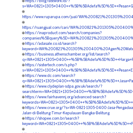
🌐
https://blog.fastwork.id/?
s=WA+0821+1305+0400++%5B%5BAdefa%5D%5D++Pesan+Geofo
🌐
https://www.ruparupa.com/jual/WA%200821%201305%20
🌐
https://ruangjual.com/cari/WA%200821%201305%200400
🌐
https://inaproduct.com/search/companies?
companies%5Bquery%5D=WA%200821%201305%200400%20B
🌐
https://adasale.co.id/search?
keyword=WA%200821%201305%200400%20Agen%20Materia
🌐
https://business.athenschamber.org/list/search?
q=WA+0821+1305+0400++%5B%5BAdefa%5D%5D++Harga+Pasan
🌐
https://sistertech.com/s.php?
s=WA+0821+1305+0400++%5B%5BAdefa%5D%5D++Pesan+EPS+G
🌐
https://www.dc.com/search?
q=WA+0821+1305+0400++%5B%5BAdefa%5D%5D++Jasa+Pasang
🌐
https://www.clydeplan-sdpa.gov.uk/search/?
searchterm=WA+0821+1305+0400++%5B%5BAdefa%5D%5D++Ha
🌐
https://www.fairhavennj.org/advanced-search?
keywords=WA+0821+1305+0400++%5B%5BAdefa%5D%5D++Pengad
🌐
https://www.crue.org/?s=WA-0821-1305-0400-Jasa-Pengada
Jalan-di-Belitung-Timur-Kepulauan-Bangka-Belitung
🌐
https://shopee.com.br/search?
keyword=WA+0821+1305+0400++%5B%5BAdefa%5D%5D++Pesan
🌐