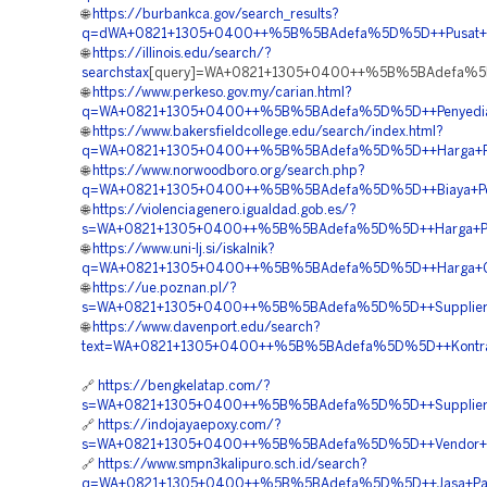
🌐
https://burbankca.gov/search_results?
q=dWA+0821+1305+0400++%5B%5BAdefa%5D%5D++Pusat+Penjua
🌐
https://illinois.edu/search/?
searchstax
[query]=WA+0821+1305+0400++%5B%5BAdefa%5D%5D
🌐
https://www.perkeso.gov.my/carian.html?
q=WA+0821+1305+0400++%5B%5BAdefa%5D%5D++Penyedia+Ge
🌐
https://www.bakersfieldcollege.edu/search/index.html?
q=WA+0821+1305+0400++%5B%5BAdefa%5D%5D++Harga+Pasang
🌐
https://www.norwoodboro.org/search.php?
q=WA+0821+1305+0400++%5B%5BAdefa%5D%5D++Biaya+Pengada
🌐
https://violenciagenero.igualdad.gob.es/?
s=WA+0821+1305+0400++%5B%5BAdefa%5D%5D++Harga+Pengada
🌐
https://www.uni-lj.si/iskalnik?
q=WA+0821+1305+0400++%5B%5BAdefa%5D%5D++Harga+Geofo
🌐
https://ue.poznan.pl/?
s=WA+0821+1305+0400++%5B%5BAdefa%5D%5D++Supplier+Ge
🌐
https://www.davenport.edu/search?
text=WA+0821+1305+0400++%5B%5BAdefa%5D%5D++Kontrakto
🔗
https://bengkelatap.com/?
s=WA+0821+1305+0400++%5B%5BAdefa%5D%5D++Supplier+EPS
🔗
https://indojayaepoxy.com/?
s=WA+0821+1305+0400++%5B%5BAdefa%5D%5D++Vendor+Jual+
🔗
https://www.smpn3kalipuro.sch.id/search?
q=WA+0821+1305+0400++%5B%5BAdefa%5D%5D++Jasa+Pasan