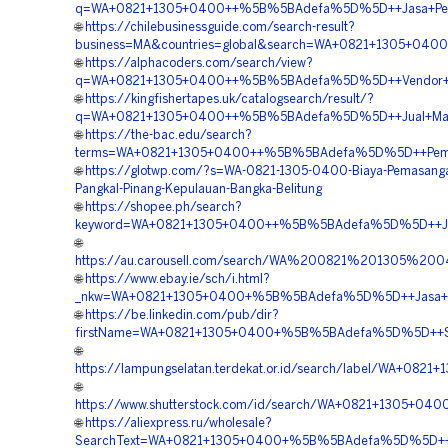
q=WA+0821+1305+0400++%5B%5BAdefa%5D%5D++Jasa+Penga
🌐
https://chilebusinessguide.com/search-result?
business=MA&countries=global&search=WA+0821+1305+0400
🌐
https://alphacoders.com/search/view?
q=WA+0821+1305+0400++%5B%5BAdefa%5D%5D++Vendor+Peng
🌐
https://kingfishertapes.uk/catalogsearch/result/?
q=WA+0821+1305+0400++%5B%5BAdefa%5D%5D++Jual+Material
🌐
https://the-bac.edu/search?
terms=WA+0821+1305+0400++%5B%5BAdefa%5D%5D++Pemboro
🌐
https://glotwp.com/?s=WA-0821-1305-0400-Biaya-Pemasang
Pangkal-Pinang-Kepulauan-Bangka-Belitung
🌐
https://shopee.ph/search?
keyword=WA+0821+1305+0400++%5B%5BAdefa%5D%5D++Jual+
🌐
https://au.carousell.com/search/WA%200821%201305%
🌐
https://www.ebay.ie/sch/i.html?
_nkw=WA+0821+1305+0400+%5B%5BAdefa%5D%5D++Jasa+Pema
🌐
https://be.linkedin.com/pub/dir?
firstName=WA+0821+1305+0400+%5B%5BAdefa%5D%5D++Supp
🌐
https://lampungselatan.terdekat.or.id/search/label/WA+
🌐
https://www.shutterstock.com/id/search/WA+0821+1305+04
🌐
https://aliexpress.ru/wholesale?
SearchText=WA+0821+1305+0400+%5B%5BAdefa%5D%5D++Penju