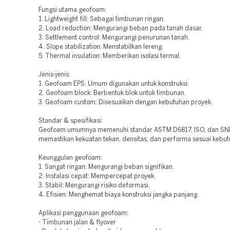
Fungsi utama geofoam:
1. Lightweight fill: Sebagai timbunan ringan.
2. Load reduction: Mengurangi beban pada tanah dasar.
3. Settlement control: Mengurangi penurunan tanah.
4. Slope stabilization: Menstabilkan lereng.
5. Thermal insulation: Memberikan isolasi termal.
Jenis-jenis:
1. Geofoam EPS: Umum digunakan untuk konstruksi.
2. Geofoam block: Berbentuk blok untuk timbunan.
3. Geofoam custom: Disesuaikan dengan kebutuhan proyek.
Standar & spesifikasi:
Geofoam umumnya memenuhi standar ASTM D6817, ISO, dan SNI
memastikan kekuatan tekan, densitas, dan performa sesuai kebut
Keunggulan geofoam:
1. Sangat ringan: Mengurangi beban signifikan.
2. Instalasi cepat: Mempercepat proyek.
3. Stabil: Mengurangi risiko deformasi.
4. Efisien: Menghemat biaya konstruksi jangka panjang.
Aplikasi penggunaan geofoam:
- Timbunan jalan & flyover