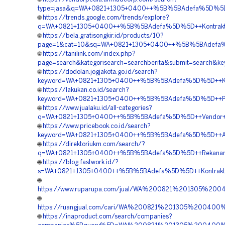
type=jasa&q=WA+0821+1305+0400++%5B%5BAdefa%5D%5D++Pen
🌐
https://trends.google.com/trends/explore?
q=WA+0821+1305+0400++%5B%5BAdefa%5D%5D++Kontraktor+
🌐
https://bela.gratisongkir.id/products/10?
page=1&cat=10&sq=WA+0821+1305+0400++%5B%5BAdefa%5D
🌐
https://tanilink.com/index.php?
page=search&kategorisearch=searchberita&submit=searc
🌐
https://dodolan.jogjakota.go.id/search?
keyword=WA+0821+1305+0400++%5B%5BAdefa%5D%5D++Kontr
🌐
https://lakukan.co.id/search?
keyword=WA+0821+1305+0400++%5B%5BAdefa%5D%5D++Pesan
🌐
https://www.jualaku.id/all-categories?
q=WA+0821+1305+0400++%5B%5BAdefa%5D%5D++Vendor+Jual
🌐
https://www.pricebook.co.id/search?
keyword=WA+0821+1305+0400++%5B%5BAdefa%5D%5D++Agen+Pe
🌐
https://direktoriukm.com/search/?
q=WA+0821+1305+0400++%5B%5BAdefa%5D%5D++Rekanan+Ge
🌐
https://blog.fastwork.id/?
s=WA+0821+1305+0400++%5B%5BAdefa%5D%5D++Kontraktor+
🌐
https://www.ruparupa.com/jual/WA%200821%201305%20
🌐
https://ruangjual.com/cari/WA%200821%201305%200400
🌐
https://inaproduct.com/search/companies?