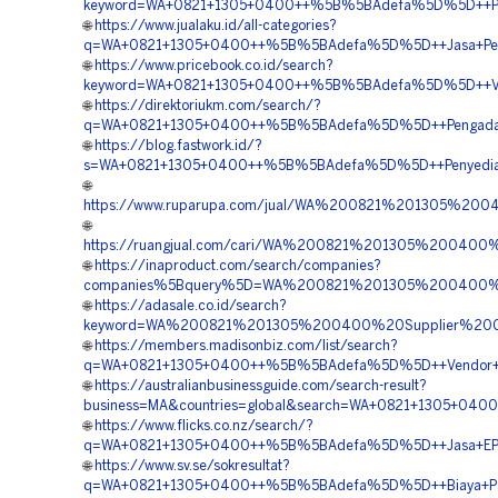
keyword=WA+0821+1305+0400++%5B%5BAdefa%5D%5D++Pusat
🌐
https://www.jualaku.id/all-categories?
q=WA+0821+1305+0400++%5B%5BAdefa%5D%5D++Jasa+Pemasa
🌐
https://www.pricebook.co.id/search?
keyword=WA+0821+1305+0400++%5B%5BAdefa%5D%5D++Vendo
🌐
https://direktoriukm.com/search/?
q=WA+0821+1305+0400++%5B%5BAdefa%5D%5D++Pengadaan+Geo
🌐
https://blog.fastwork.id/?
s=WA+0821+1305+0400++%5B%5BAdefa%5D%5D++Penyedia+Geo
🌐
https://www.ruparupa.com/jual/WA%200821%201305%20
🌐
https://ruangjual.com/cari/WA%200821%201305%200400
🌐
https://inaproduct.com/search/companies?
companies%5Bquery%5D=WA%200821%201305%200400%20
🌐
https://adasale.co.id/search?
keyword=WA%200821%201305%200400%20Supplier%20Geo
🌐
https://members.madisonbiz.com/list/search?
q=WA+0821+1305+0400++%5B%5BAdefa%5D%5D++Vendor+Jual
🌐
https://australianbusinessguide.com/search-result?
business=MA&countries=global&search=WA+0821+1305+0400
🌐
https://www.flicks.co.nz/search/?
q=WA+0821+1305+0400++%5B%5BAdefa%5D%5D++Jasa+EPS+Geo
🌐
https://www.sv.se/sokresultat?
q=WA+0821+1305+0400++%5B%5BAdefa%5D%5D++Biaya+Pasan