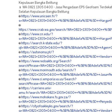
Kepulauan Bangka Belitung
📱 WA 0821 1305 0400 - Jasa Pengadaan EPS Geofoam Terdeka
Selatan Kepulauan Bangka Belitung
🌐
https://www.unicaen.fr/?
s=WA+0821+1305+0400++%5B%5BAdefa%5D%5D++Harga+Pasan
🌐
https://www.crab.wa.gov/search/WA+0821+1305+0400++%5B%
🌐
https://www.cn.edu/?
s=WA+0821+1305+0400++%5B%5BAdefa%5D%5D++Harga+Pasan
🌐
https://search.k-state.edu/?
qt=WA+0821+1305+0400++%5B%5BAdefa%5D%5D++Agen+Geofo
🌐
https://autonoma.pt/?
s=WA+0821+1305+0400++%5B%5BAdefa%5D%5D++Vendor+Jual+
🌐
https://www.redoaktx.org/Search?
searchPhrase=WA+0821+1305+0400++%5B%5BAdefa%5D%5D++
🌐
https://www.monmouth.edu/search/?
q=WA+0821+1305+0400++%5B%5BAdefa%5D%5D++Jasa+Pemasa
🌐
https://www.ci.emporia.va.us/Search?
searchPhrase=WA+0821+1305+0400++%5B%5BAdefa%5D%5D++
🌐
https://carriere.univ-
amu.fr/search/WA+0821+1305+0400++%5B%5BAdefa%5D%5D++J
🌐
https://www.mohokare.fs.gov.za/?
s=WA+0821+1305+0400++%5B%5BAdefa%5D%5D++Penyedia+Mat
🌐
https://cityofoakleyks.gov/search/?
q=WA+0821+1305+0400++%5B%5BAdefa%5D%5D++Vendor+Geofo