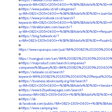
🌐
https://lakukan.co.id/search?
keyword=WA+0821+1305+0400++%5B%5BAdefa%5D%5D++Kontr
🌐
https://www.jualaku.id/all-categories?
q=WA+0821+1305+0400++%5B%5BAdefa%5D%5D++Jual+Geof
🌐
https://www.pricebook.co.id/search?
keyword=WA+0821+1305+0400++%5B%5BAdefa%5D%5D++Pus
🌐
https://direktoriukm.com/search/?
q=WA+0821+1305+0400++%5B%5BAdefa%5D%5D++Penjual+EP
🌐
https://blog.fastwork.id/?
s=WA+0821+1305+0400++%5B%5BAdefa%5D%5D++Pusat+Geofoa
🌐
https://www.ruparupa.com/jual/WA%200821%201305%2
🌐
https://ruangjual.com/cari/WA%200821%201305%20040
🌐
https://inaproduct.com/search/companies?
companies%5Bquery%5D=WA%200821%201305%200400%2
🌐
https://adasale.co.id/search?
keyword=WA%200821%201305%200400%20Penjual%20Ge
🌐
https://business.obioncounty.org/list/search?
q=WA+0821+1305+0400++%5B%5BAdefa%5D%5D++Vendor+Ge
🌐
https://www.b2byellowpages.com/search?
business=WA+0821+1305+0400++%5B%5BAdefa%5D%5D++Biaya
🌐
https://sk-
sk.facebook.com/public/WA+0821+1305+0400++%5B%5BAdef
🌐
https://www.camping-les-