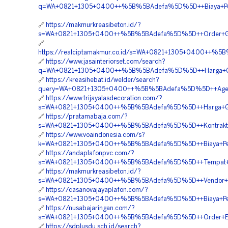
q=WA+0821+1305+0400++%5B%5BAdefa%5D%5D++Biaya+Penga
🔗
https://makmurkreasibeton.id/?
s=WA+0821+1305+0400++%5B%5BAdefa%5D%5D++Order+Ge
🔗
https://realciptamakmur.co.id/s=WA+0821+1305+0400++%
🔗
https://www.jasainteriorset.com/search?
q=WA+0821+1305+0400++%5B%5BAdefa%5D%5D++Harga+Geo
🔗
https://kreasihebat.id/welder/search?
query=WA+0821+1305+0400++%5B%5BAdefa%5D%5D++Agen+P
🔗
https://www.trijayalasdecoration.com/?
s=WA+0821+1305+0400++%5B%5BAdefa%5D%5D++Harga+Geofoa
🔗
https://pratamabaja.com/?
s=WA+0821+1305+0400++%5B%5BAdefa%5D%5D++Kontraktor
🔗
https://www.voaindonesia.com/s?
k=WA+0821+1305+0400++%5B%5BAdefa%5D%5D++Biaya+Pema
🔗
https://andaplafonpvc.com/?
s=WA+0821+1305+0400++%5B%5BAdefa%5D%5D++Tempat+Jual
🔗
https://makmurkreasibeton.id/?
s=WA+0821+1305+0400++%5B%5BAdefa%5D%5D++Vendor+Jua
🔗
https://casanovajayaplafon.com/?
s=WA+0821+1305+0400++%5B%5BAdefa%5D%5D++Biaya+Pema
🔗
https://nusabajaringan.com/?
s=WA+0821+1305+0400++%5B%5BAdefa%5D%5D++Order+EP
🔗
https://sdplusdu.sch.id/search?