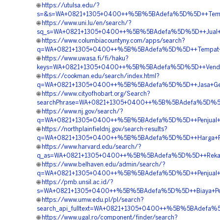
🌐
https://utulsa.edu/?
s=&s=WA+0821+1305+0400++%5B%5BAdefa%5D%5D++Tempat
🌐
https://www.uni.lu/en/search/?
sq_s=WA+0821+1305+0400++%5B%5BAdefa%5D%5D++Jual+Mat
🌐
https://www.columbiacountyny.com/apps/search?
q=WA+0821+1305+0400++%5B%5BAdefa%5D%5D++Tempat+Jua
🌐
https://www.uwasa.fi/fi/haku?
keys=WA+0821+1305+0400++%5B%5BAdefa%5D%5D++Vendor+
🌐
https://cookman.edu/search/index.html?
q=WA+0821+1305+0400++%5B%5BAdefa%5D%5D++Jasa+Geofo
🌐
https://www.cityofhobart.org/Search?
searchPhrase=WA+0821+1305+0400++%5B%5BAdefa%5D%5D+
🌐
https://www.nj.gov/search/?
q=WA+0821+1305+0400++%5B%5BAdefa%5D%5D++Penjual+EP
🌐
https://northplainfieldnj.gov/search-results?
q=WA+0821+1305+0400++%5B%5BAdefa%5D%5D++Harga+Pas
🌐
https://www.harvard.edu/search/?
q_as=WA+0821+1305+0400++%5B%5BAdefa%5D%5D++Rekana
🌐
https://www.belhaven.edu/admin/search/?
q=WA+0821+1305+0400++%5B%5BAdefa%5D%5D++Penjual+G
🌐
https://pmb.unsil.ac.id/?
s=WA+0821+1305+0400++%5B%5BAdefa%5D%5D++Biaya+Pem
🌐
https://www.umw.edu.pl/pl/search?
search_api_fulltext=WA+0821+1305+0400++%5B%5BAdefa%5
🌐
https://www.ugal.ro/component/finder/search?