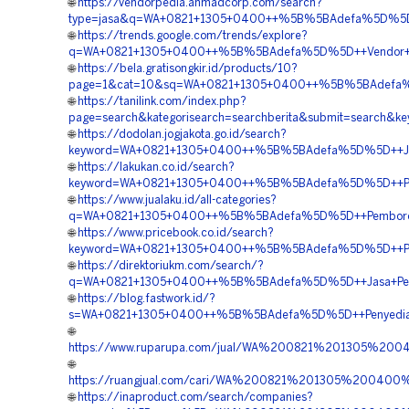
🌐
https://vendorpedia.ahmadcorp.com/search?
type=jasa&q=WA+0821+1305+0400++%5B%5BAdefa%5D%5D++H
🌐
https://trends.google.com/trends/explore?
q=WA+0821+1305+0400++%5B%5BAdefa%5D%5D++Vendor+EP
🌐
https://bela.gratisongkir.id/products/10?
page=1&cat=10&sq=WA+0821+1305+0400++%5B%5BAdefa%5D%5
🌐
https://tanilink.com/index.php?
page=search&kategorisearch=searchberita&submit=search
🌐
https://dodolan.jogjakota.go.id/search?
keyword=WA+0821+1305+0400++%5B%5BAdefa%5D%5D++Jas
🌐
https://lakukan.co.id/search?
keyword=WA+0821+1305+0400++%5B%5BAdefa%5D%5D++Pusa
🌐
https://www.jualaku.id/all-categories?
q=WA+0821+1305+0400++%5B%5BAdefa%5D%5D++Pemboro
🌐
https://www.pricebook.co.id/search?
keyword=WA+0821+1305+0400++%5B%5BAdefa%5D%5D++Pusat+
🌐
https://direktoriukm.com/search/?
q=WA+0821+1305+0400++%5B%5BAdefa%5D%5D++Jasa+Pem
🌐
https://blog.fastwork.id/?
s=WA+0821+1305+0400++%5B%5BAdefa%5D%5D++Penyedia
🌐
https://www.ruparupa.com/jual/WA%200821%201305%
🌐
https://ruangjual.com/cari/WA%200821%201305%20040
🌐
https://inaproduct.com/search/companies?