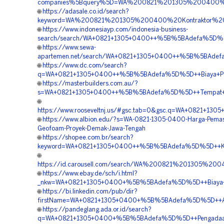
companies%5Bquery%5D=WA%200821%201305%200400%2
🌐
https://adasale.co.id/search?
keyword=WA%200821%201305%200400%20Kontraktor%20
🌐
https://www.indonesiayp.com/indonesia-business-
search/search/WA+0821+1305+0400++%5B%5BAdefa%5D%5D
🌐
https://www.sewa-
apartemen.net/search/WA+0821+1305+0400++%5B%5BAdef
🌐
https://www.dc.com/search?
q=WA+0821+1305+0400++%5B%5BAdefa%5D%5D++Biaya+Pasa
🌐
https://masterbuilders.com.au/?
s=WA+0821+1305+0400++%5B%5BAdefa%5D%5D++Tempat+Jual+
🌐
https://www.rooseveltnj.us/#gsc.tab=0&gsc.q=WA+0821+1
🌐
https://www.albion.edu/?s=WA-0821-1305-0400-Harga-Pema
Geofoam-Proyek-Demak-Jawa-Tengah
🌐
https://shopee.com.br/search?
keyword=WA+0821+1305+0400++%5B%5BAdefa%5D%5D++Kont
🌐
https://id.carousell.com/search/WA%200821%201305%
🌐
https://www.ebay.de/sch/i.html?
_nkw=WA+0821+1305+0400+%5B%5BAdefa%5D%5D++Biaya+Pe
🌐
https://bi.linkedin.com/pub/dir?
firstName=WA+0821+1305+0400+%5B%5BAdefa%5D%5D++Agen
🌐
https://pandeglang.ada.or.id/search?
q=WA+0821+1305+0400+%5B%5BAdefa%5D%5D++Pengadaan+G