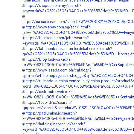
Kontraktor-Pasang-Geofoam-Jalan-Proyek-Jepara-Jawa-Tengah
🌐
https://shopee.com.my/search?
keyword=WA+0821+1305+0400++%5B%5BAdefa%5D%5D++Pembor
🌐
https://ca.carousell.com/search/WA%200821%201305
🌐
https://www.ebay.com.sg/sch/i.html?
_nkw=WA+0821+1305+0400+%5B%5BAdefa%5D%5D++Penyedi
🌐
https://tr.linkedin.com/jobs/search?
keywords=WA+0821+1305+0400+%5B%5BAdefa%5D%5D++Pusat
🌐
https://labuhanbatuselatan.terdekat.or.id/search?
q=WA+0821+1305+0400+%5B%5BAdefa%5D%5D++Kontraktor+P
🌐
https://blog.fastwork.id/?
s=WA+0821+1305+0400+%5B%5BAdefa%5D%5D++Supplier+G
🌐
https://www.lazada.com.ph/catalog/?
spm=a2o4l.homepage.search.d_go&q=WA+0821+1305+0400
🌐
https://ru.made-in-china.com/quality-china-product/productS
word=WA+0821+1305+0400+%5B%5BAdefa%5D%5D++Jual+Geof
🌐
https://distributor.web.id/?
s=WA+0821+1305+0400++%5B%5BAdefa%5D%5D++Kontraktor+P
🌐
https://toco.id/id/search?
q=product/search&search=WA+0821+1305+0400++%5B%5BA
🌐
https://padiumkm.id/search?
k=WA+0821+1305+0400++%5B%5BAdefa%5D%5D++Agen+Geofoa
🌐
https://katalog.inaproc.id/search?
keyword=WA+0821+1305+0400++%5B%5BAdefa%5D%5D++Tem