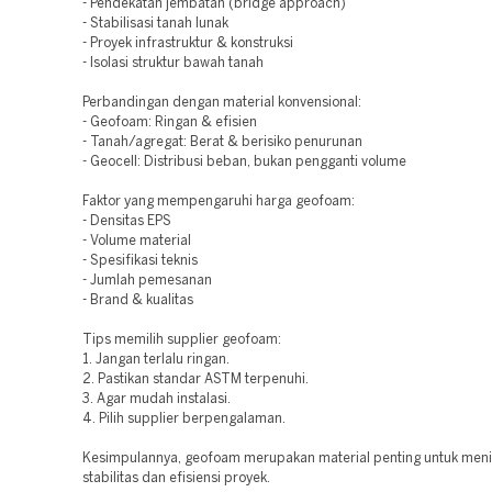
- Pendekatan jembatan (bridge approach)
- Stabilisasi tanah lunak
- Proyek infrastruktur & konstruksi
- Isolasi struktur bawah tanah
Perbandingan dengan material konvensional:
- Geofoam: Ringan & efisien
- Tanah/agregat: Berat & berisiko penurunan
- Geocell: Distribusi beban, bukan pengganti volume
Faktor yang mempengaruhi harga geofoam:
- Densitas EPS
- Volume material
- Spesifikasi teknis
- Jumlah pemesanan
- Brand & kualitas
Tips memilih supplier geofoam:
1. Jangan terlalu ringan.
2. Pastikan standar ASTM terpenuhi.
3. Agar mudah instalasi.
4. Pilih supplier berpengalaman.
Kesimpulannya, geofoam merupakan material penting untuk men
stabilitas dan efisiensi proyek.