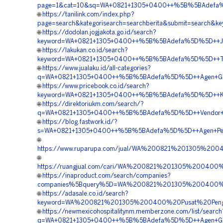
page=1&cat=10&sq=WA+0821+1305+0400++%5B%5BAdefa%5D
🌐
https://tanilink.com/index.php?
page=search&kategorisearch=searchberita&submit=search
🌐
https://dodolan.jogjakota.go.id/search?
keyword=WA+0821+1305+0400++%5B%5BAdefa%5D%5D++Jasa+M
🌐
https://lakukan.co.id/search?
keyword=WA+0821+1305+0400++%5B%5BAdefa%5D%5D++Tempa
🌐
https://www.jualaku.id/all-categories?
q=WA+0821+1305+0400++%5B%5BAdefa%5D%5D++Agen+Geof
🌐
https://www.pricebook.co.id/search?
keyword=WA+0821+1305+0400++%5B%5BAdefa%5D%5D++Kontr
🌐
https://direktoriukm.com/search/?
q=WA+0821+1305+0400++%5B%5BAdefa%5D%5D++Vendor+Jual
🌐
https://blog.fastwork.id/?
s=WA+0821+1305+0400++%5B%5BAdefa%5D%5D++Agen+Penjual
🌐
https://www.ruparupa.com/jual/WA%200821%201305%20
🌐
https://ruangjual.com/cari/WA%200821%201305%20040
🌐
https://inaproduct.com/search/companies?
companies%5Bquery%5D=WA%200821%201305%200400%20
🌐
https://adasale.co.id/search?
keyword=WA%200821%201305%200400%20Pusat%20Penga
🌐
https://newmexicohospitalitynm.memberzone.com/list/search
q=WA+0821+1305+0400++%5B%5BAdefa%5D%5D++Agen+Geofo