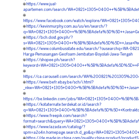
🌐
https://www.jual-
apartemen.com/search/WA+0821+1305+0400++%5B%5BAdefa%
🌐
https://www.facebook.com/watch/explore/WA+0821+1305+
🌐
https://kevinmurphy.com.au/us/en/search/?
q=WA+0821+1305+0400++%5B%5BAdefa%5D%5D++Jasa+Geof
🌐
https://bch.dost.gov.ph/?
s=WA+0821+1305+0400++%5B%5BAdefa%5D%5D++Jasa+Pemasa
🌐
https://www.columbusstate.edu/search/?ousearchq=WA-082
Harga-Pemasangan-Geofoam-Jembatan-Boyolali-Jawa-Tengah
🌐
https://shopee.ph/search?
keyword=WA+0821+1305+0400++%5B%5BAdefa%5D%5D++Penju
🌐
https://ca.carousell.com/search/WA%200821%201305
🌐
https://www.befr.ebay.be/sch/i.html?
_nkw=WA+0821+1305+0400+%5B%5BAdefa%5D%5D++Jasa+Pas
🌐
https://be.linkedin.com/jobs/WA+0821+1305+0400+%5B%5
🌐
https://kotaternate.terdekat.or.id/search?
q=WA+0821+1305+0400+%5B%5BAdefa%5D%5D++Kontraktor+
🌐
https://www.freepik.com/search?
format=search&query=WA+0821+1305+0400+%5B%5BAdefa%5D
🌐
https://www.lazada.vn/catalog/?
spm=a2o4n.homepage.search.d_go&q=WA+0821+1305+0400+
🌐
https://de.made-in-china.com/quality-china-product/product