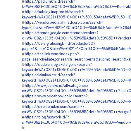
🌐
https://padiumkm.id/search?
k=WA+0821+1305+0400++%5B%5BAdefa%5D%5D++Kontraktor+
🌐
https://katalog.inaproc.id/search?
keyword=WA+0821+1305+0400++%5B%5BAdefa%5D%5D++Biaya
🌐
https://vendorpedia.ahmadcorp.com/search?
type=jasa&q=WA+0821+1305+0400++%5B%5BAdefa%5D%5D++Pus
🌐
https://trends.google.com/trends/explore?
q=WA+0821+1305+0400++%5B%5BAdefa%5D%5D++Vendor+Mate
🌐
https://bela.gratisongkir.id/products/10?
page=1&cat=10&sq=WA+0821+1305+0400++%5B%5BAdefa%5D%5
🌐
https://tanilink.com/index.php?
page=search&kategorisearch=searchberita&submit=searc
🌐
https://dodolan.jogjakota.go.id/search?
keyword=WA+0821+1305+0400++%5B%5BAdefa%5D%5D++Suppli
🌐
https://lakukan.co.id/search?
keyword=WA+0821+1305+0400++%5B%5BAdefa%5D%5D++Kontr
🌐
https://www.jualaku.id/all-categories?
q=WA+0821+1305+0400++%5B%5BAdefa%5D%5D++Pusat+Geof
🌐
https://www.pricebook.co.id/search?
keyword=WA+0821+1305+0400++%5B%5BAdefa%5D%5D++Rekanan
🌐
https://direktoriukm.com/search/?
q=WA+0821+1305+0400++%5B%5BAdefa%5D%5D++Harga+Pema
🌐
https://blog.fastwork.id/?
s=WA+0821+1305+0400++%5B%5BAdefa%5D%5D++Vendor+Geo
🌐