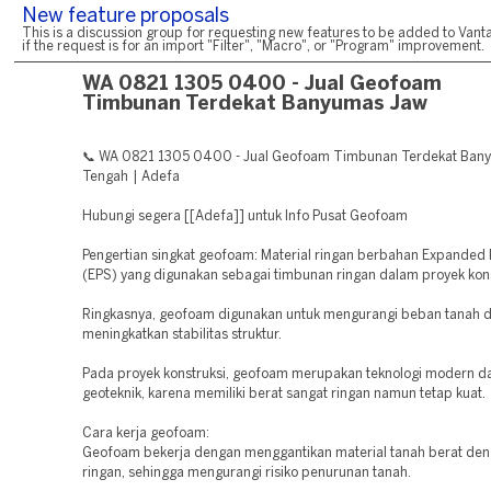
New feature proposals
This is a discussion group for requesting new features to be added to Vanta
if the request is for an import "Filter", "Macro", or "Program" improvement.
WA 0821 1305 0400 - Jual Geofoam
Timbunan Terdekat Banyumas Jaw
📞 WA 0821 1305 0400 - Jual Geofoam Timbunan Terdekat Ban
Tengah | Adefa
Hubungi segera [[Adefa]] untuk Info Pusat Geofoam
Pengertian singkat geofoam: Material ringan berbahan Expanded 
(EPS) yang digunakan sebagai timbunan ringan dalam proyek kons
Ringkasnya, geofoam digunakan untuk mengurangi beban tanah 
meningkatkan stabilitas struktur.
Pada proyek konstruksi, geofoam merupakan teknologi modern d
geoteknik, karena memiliki berat sangat ringan namun tetap kuat.
Cara kerja geofoam:
Geofoam bekerja dengan menggantikan material tanah berat den
ringan, sehingga mengurangi risiko penurunan tanah.