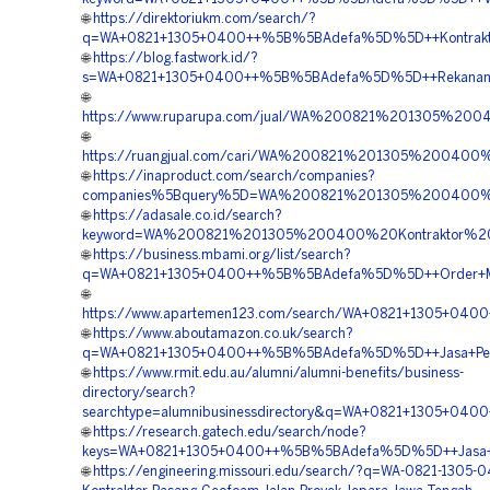
🌐
https://direktoriukm.com/search/?
q=WA+0821+1305+0400++%5B%5BAdefa%5D%5D++Kontraktor
🌐
https://blog.fastwork.id/?
s=WA+0821+1305+0400++%5B%5BAdefa%5D%5D++Rekanan+G
🌐
https://www.ruparupa.com/jual/WA%200821%201305%2
🌐
https://ruangjual.com/cari/WA%200821%201305%20040
🌐
https://inaproduct.com/search/companies?
companies%5Bquery%5D=WA%200821%201305%200400%2
🌐
https://adasale.co.id/search?
keyword=WA%200821%201305%200400%20Kontraktor%2
🌐
https://business.mbami.org/list/search?
q=WA+0821+1305+0400++%5B%5BAdefa%5D%5D++Order+Mater
🌐
https://www.apartemen123.com/search/WA+0821+1305+040
🌐
https://www.aboutamazon.co.uk/search?
q=WA+0821+1305+0400++%5B%5BAdefa%5D%5D++Jasa+Pema
🌐
https://www.rmit.edu.au/alumni/alumni-benefits/business-
directory/search?
searchtype=alumnibusinessdirectory&q=WA+0821+1305+04
🌐
https://research.gatech.edu/search/node?
keys=WA+0821+1305+0400++%5B%5BAdefa%5D%5D++Jasa+Pe
🌐
https://engineering.missouri.edu/search/?q=WA-0821-1305-