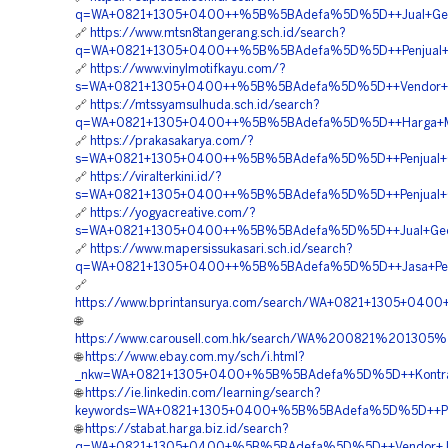
q=WA+0821+1305+0400++%5B%5BAdefa%5D%5D++Jual+Geof
🔗
https://www.mtsn8tangerang.sch.id/search?
q=WA+0821+1305+0400++%5B%5BAdefa%5D%5D++Penjual+Mate
🔗
https://www.vinylmotifkayu.com/?
s=WA+0821+1305+0400++%5B%5BAdefa%5D%5D++Vendor+Jua
🔗
https://mtssyamsulhuda.sch.id/search?
q=WA+0821+1305+0400++%5B%5BAdefa%5D%5D++Harga+Materi
🔗
https://prakasakarya.com/?
s=WA+0821+1305+0400++%5B%5BAdefa%5D%5D++Penjual+Geo
🔗
https://viralterkini.id/?
s=WA+0821+1305+0400++%5B%5BAdefa%5D%5D++Penjual+G
🔗
https://yogyacreative.com/?
s=WA+0821+1305+0400++%5B%5BAdefa%5D%5D++Jual+Geofoam
🔗
https://www.mapersissukasari.sch.id/search?
q=WA+0821+1305+0400++%5B%5BAdefa%5D%5D++Jasa+Penga
🔗
https://www.bprintansurya.com/search/WA+0821+1305+04
🌐
https://www.carousell.com.hk/search/WA%200821%201
🌐
https://www.ebay.com.my/sch/i.html?
_nkw=WA+0821+1305+0400+%5B%5BAdefa%5D%5D++Kontrakt
🌐
https://ie.linkedin.com/learning/search?
keywords=WA+0821+1305+0400+%5B%5BAdefa%5D%5D++Pusa
🌐
https://stabat.harga.biz.id/search?
q=WA+0821+1305+0400+%5B%5BAdefa%5D%5D++Vendor+Jual