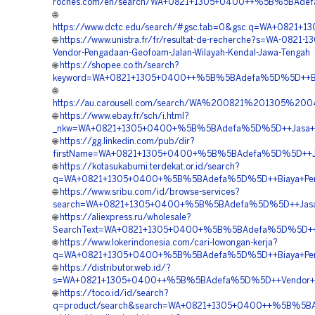
roches.com/en/search/WA+0821+1305+0400++%5B%5BAdef
🌐
https://www.dctc.edu/search/#gsc.tab=0&gsc.q=WA+0821
🌐
https://www.unistra.fr/fr/resultat-de-recherche?s=WA-0821-
Vendor-Pengadaan-Geofoam-Jalan-Wilayah-Kendal-Jawa-Tengah
🌐
https://shopee.co.th/search?
keyword=WA+0821+1305+0400++%5B%5BAdefa%5D%5D++Biay
🌐
https://au.carousell.com/search/WA%200821%201305%
🌐
https://www.ebay.fr/sch/i.html?
_nkw=WA+0821+1305+0400+%5B%5BAdefa%5D%5D++Jasa+Geofo
🌐
https://gg.linkedin.com/pub/dir?
firstName=WA+0821+1305+0400+%5B%5BAdefa%5D%5D++Jasa
🌐
https://kotasukabumi.terdekat.or.id/search?
q=WA+0821+1305+0400+%5B%5BAdefa%5D%5D++Biaya+Penga
🌐
https://www.sribu.com/id/browse-services?
search=WA+0821+1305+0400+%5B%5BAdefa%5D%5D++Jasa+Pe
🌐
https://aliexpress.ru/wholesale?
SearchText=WA+0821+1305+0400+%5B%5BAdefa%5D%5D++Jas
🌐
https://www.lokerindonesia.com/cari-lowongan-kerja?
q=WA+0821+1305+0400+%5B%5BAdefa%5D%5D++Biaya+Pemas
🌐
https://distributor.web.id/?
s=WA+0821+1305+0400++%5B%5BAdefa%5D%5D++Vendor+Jual+
🌐
https://toco.id/id/search?
q=product/search&search=WA+0821+1305+0400++%5B%5BAde