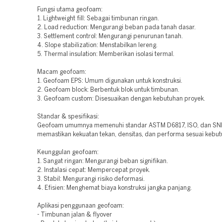
Fungsi utama geofoam:
1. Lightweight fill: Sebagai timbunan ringan.
2. Load reduction: Mengurangi beban pada tanah dasar.
3. Settlement control: Mengurangi penurunan tanah.
4. Slope stabilization: Menstabilkan lereng.
5. Thermal insulation: Memberikan isolasi termal.
Macam geofoam:
1. Geofoam EPS: Umum digunakan untuk konstruksi.
2. Geofoam block: Berbentuk blok untuk timbunan.
3. Geofoam custom: Disesuaikan dengan kebutuhan proyek.
Standar & spesifikasi:
Geofoam umumnya memenuhi standar ASTM D6817, ISO, dan SNI
memastikan kekuatan tekan, densitas, dan performa sesuai kebut
Keunggulan geofoam:
1. Sangat ringan: Mengurangi beban signifikan.
2. Instalasi cepat: Mempercepat proyek.
3. Stabil: Mengurangi risiko deformasi.
4. Efisien: Menghemat biaya konstruksi jangka panjang.
Aplikasi penggunaan geofoam:
- Timbunan jalan & flyover