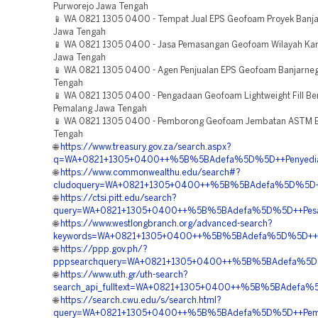
Purworejo Jawa Tengah
📱 WA 0821 1305 0400 - Tempat Jual EPS Geofoam Proyek Banj
Jawa Tengah
📱 WA 0821 1305 0400 - Jasa Pemasangan Geofoam Wilayah Ka
Jawa Tengah
📱 WA 0821 1305 0400 - Agen Penjualan EPS Geofoam Banjarne
Tengah
📱 WA 0821 1305 0400 - Pengadaan Geofoam Lightweight Fill Ber
Pemalang Jawa Tengah
📱 WA 0821 1305 0400 - Pemborong Geofoam Jembatan ASTM Bo
Tengah
🌐
https://www.treasury.gov.za/search.aspx?
q=WA+0821+1305+0400++%5B%5BAdefa%5D%5D++Penyedia+
🌐
https://www.commonwealthu.edu/search#?
cludoquery=WA+0821+1305+0400++%5B%5BAdefa%5D%5D++Tem
🌐
https://ctsi.pitt.edu/search?
query=WA+0821+1305+0400++%5B%5BAdefa%5D%5D++Pesa
🌐
https://www.westlongbranch.org/advanced-search?
keywords=WA+0821+1305+0400++%5B%5BAdefa%5D%5D++Tem
🌐
https://ppp.gov.ph/?
pppsearchquery=WA+0821+1305+0400++%5B%5BAdefa%5D%5
🌐
https://www.uth.gr/uth-search?
search_api_fulltext=WA+0821+1305+0400++%5B%5BAdefa%
🌐
https://search.cwu.edu/s/search.html?
query=WA+0821+1305+0400++%5B%5BAdefa%5D%5D++Pembo