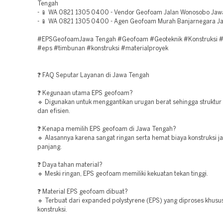
Tengah
- 📱 WA 0821 1305 0400 - Vendor Geofoam Jalan Wonosobo Jaw
- 📱 WA 0821 1305 0400 - Agen Geofoam Murah Banjarnegara J
#EPSGeofoamJawa Tengah #Geofoam #Geoteknik #Konstruksi #i
#eps #timbunan #konstruksi #materialproyek
❓ FAQ Seputar Layanan di Jawa Tengah
❓ Kegunaan utama EPS geofoam?
🔹 Digunakan untuk menggantikan urugan berat sehingga struktur l
dan efisien.
❓ Kenapa memilih EPS geofoam di Jawa Tengah?
🔹 Alasannya karena sangat ringan serta hemat biaya konstruksi j
panjang.
❓ Daya tahan material?
🔹 Meski ringan, EPS geofoam memiliki kekuatan tekan tinggi.
❓ Material EPS geofoam dibuat?
🔹 Terbuat dari expanded polystyrene (EPS) yang diproses khusu
konstruksi.