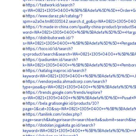
🌐
https://fastwork.id/search?
q=WA+0821+1305+0400+%5B%5BAdefa%5D%5D++Order+Geo
🌐
https://www.daraz.pk/catalog/?
spm=a2a0e.tm80335142.search.d_go&q=WA+0821+1305+04
🌐
https://fr.made-in-china.com/quality-china-product/productS
word=WA+0821+1305+0400+%5B%5BAdefa%5D%5D++Harga+Pa
🌐
https://distributor.web.id/?
s=WA+0821+1305+0400++%5B%5BAdefa%5D%5D++Pengadaan+
🌐
https://toco.id/id/search?
q=product/search&search=WA+0821+1305+0400++%5B%5BA
🌐
https://padiumkm.id/search?
k=WA+0821+1305+0400++%5B%5BAdefa%5D%5D++Pemborong
🌐
https://katalog.inaproc.id/search?
keyword=WA+0821+1305+0400++%5B%5BAdefa%5D%5D++Jas
🌐
https://vendorpedia.ahmadcorp.com/search?
type=jasa&q=WA+0821+1305+0400++%5B%5BAdefa%5D%5D++P
🌐
https://trends.google.com/trends/explore?
q=WA+0821+1305+0400++%5B%5BAdefa%5D%5D++Pusat+Penga
🌐
https://bela.gratisongkir.id/products/10?
page=1&cat=10&sq=WA+0821+1305+0400++%5B%5BAdefa%5D
🌐
https://tanilink.com/index.php?
page=search&kategorisearch=searchberita&submit=searc
🌐
https://dodolan.jogjakota.go.id/search?
keyword=WA+0821+1305+0400++%5B%5BAdefa%5D%5D++Agen+