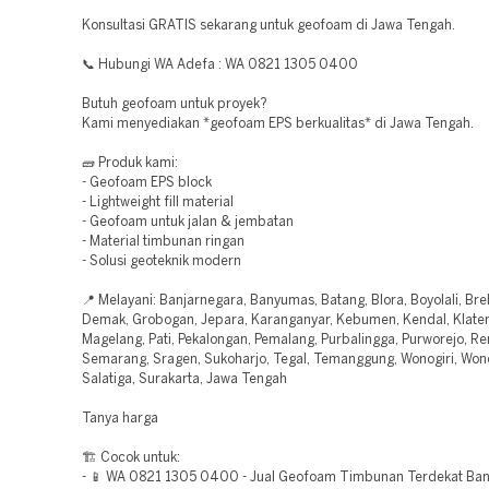
Konsultasi GRATIS sekarang untuk geofoam di Jawa Tengah.
📞 Hubungi WA Adefa : WA 0821 1305 0400
Butuh geofoam untuk proyek?
Kami menyediakan *geofoam EPS berkualitas* di Jawa Tengah.
🧱 Produk kami:
- Geofoam EPS block
- Lightweight fill material
- Geofoam untuk jalan & jembatan
- Material timbunan ringan
- Solusi geoteknik modern
📍 Melayani: Banjarnegara, Banyumas, Batang, Blora, Boyolali, Bre
Demak, Grobogan, Jepara, Karanganyar, Kebumen, Kendal, Klaten
Magelang, Pati, Pekalongan, Pemalang, Purbalingga, Purworejo, R
Semarang, Sragen, Sukoharjo, Tegal, Temanggung, Wonogiri, Won
Salatiga, Surakarta, Jawa Tengah
Tanya harga
🏗️ Cocok untuk:
- 📱 WA 0821 1305 0400 - Jual Geofoam Timbunan Terdekat Ba