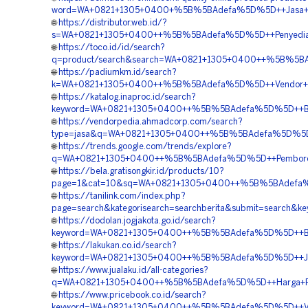
word=WA+0821+1305+0400+%5B%5BAdefa%5D%5D++Jasa+Peng
🌐
https://distributor.web.id/?
s=WA+0821+1305+0400++%5B%5BAdefa%5D%5D++Penyedia+Geo
🌐
https://toco.id/id/search?
q=product/search&search=WA+0821+1305+0400++%5B%5BAd
🌐
https://padiumkm.id/search?
k=WA+0821+1305+0400++%5B%5BAdefa%5D%5D++Vendor+Pen
🌐
https://katalog.inaproc.id/search?
keyword=WA+0821+1305+0400++%5B%5BAdefa%5D%5D++Bia
🌐
https://vendorpedia.ahmadcorp.com/search?
type=jasa&q=WA+0821+1305+0400++%5B%5BAdefa%5D%5D++K
🌐
https://trends.google.com/trends/explore?
q=WA+0821+1305+0400++%5B%5BAdefa%5D%5D++Pemborong
🌐
https://bela.gratisongkir.id/products/10?
page=1&cat=10&sq=WA+0821+1305+0400++%5B%5BAdefa%5D
🌐
https://tanilink.com/index.php?
page=search&kategorisearch=searchberita&submit=searc
🌐
https://dodolan.jogjakota.go.id/search?
keyword=WA+0821+1305+0400++%5B%5BAdefa%5D%5D++Bia
🌐
https://lakukan.co.id/search?
keyword=WA+0821+1305+0400++%5B%5BAdefa%5D%5D++Jual+G
🌐
https://www.jualaku.id/all-categories?
q=WA+0821+1305+0400++%5B%5BAdefa%5D%5D++Harga+Pasan
🌐
https://www.pricebook.co.id/search?
keyword=WA+0821+1305+0400++%5B%5BAdefa%5D%5D++Ven