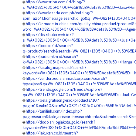
🌐
https://www.sribu.com/id/blog/?
s=WA+0821+1305+0400+%5B%5BAdefa%5D%5D++Jasa+Pengad
🌐
https://www.lazada.com.ph/catalog/?
spm=a2o4l.homepage.search.d_go&q=WA+0821+1305+0400+%5
🌐
https://kr.made-in-china.com/quality-china-product/productS
word=WA+0821+1305+0400+%5B%5BAdefa%5D%5D++Agen+Ge
🌐
https://distributor.web.id/?
s=WA+0821+1305+0400++%5B%5BAdefa%5D%5D++Jual+Geofoam
🌐
https://toco.id/id/search?
q=product/search&search=WA+0821+1305+0400++%5B%5BAd
🌐
https://padiumkm.id/search?
k=WA+0821+1305+0400++%5B%5BAdefa%5D%5D++Harga+Geo
🌐
https://katalog.inaproc.id/search?
keyword=WA+0821+1305+0400++%5B%5BAdefa%5D%5D++Kontr
🌐
https://vendorpedia.ahmadcorp.com/search?
type=jasa&q=WA+0821+1305+0400++%5B%5BAdefa%5D%5D++
🌐
https://trends.google.com/trends/explore?
q=WA+0821+1305+0400++%5B%5BAdefa%5D%5D++Jual+Geofo
🌐
https://bela.gratisongkir.id/products/10?
page=1&cat=10&sq=WA+0821+1305+0400++%5B%5BAdefa%5D
🌐
https://tanilink.com/index.php?
page=search&kategorisearch=searchberita&submit=search
🌐
https://dodolan.jogjakota.go.id/search?
keyword=WA+0821+1305+0400++%5B%5BAdefa%5D%5D++Harga
🌐
https://lakukan.co.id/search?