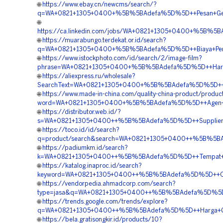
🌐
https://www.ebay.cn/newcms/search/?
q=WA+0821+1305+0400+%5B%5BAdefa%5D%5D++Pesan+Geofo
🌐
https://ca.linkedin.com/jobs/WA+0821+1305+0400+%5B%5B
🌐
https://muarabungo.terdekat.or.id/search?
q=WA+0821+1305+0400+%5B%5BAdefa%5D%5D++Biaya+Pemasan
🌐
https://www.istockphoto.com/id/search/2/image-film?
phrase=WA+0821+1305+0400+%5B%5BAdefa%5D%5D++Harga+
🌐
https://aliexpress.ru/wholesale?
SearchText=WA+0821+1305+0400+%5B%5BAdefa%5D%5D++Penju
🌐
https://www.made-in-china.com/quality-china-product/produc
word=WA+0821+1305+0400+%5B%5BAdefa%5D%5D++Agen+Ge
🌐
https://distributor.web.id/?
s=WA+0821+1305+0400++%5B%5BAdefa%5D%5D++Supplier+E
🌐
https://toco.id/id/search?
q=product/search&search=WA+0821+1305+0400++%5B%5BAd
🌐
https://padiumkm.id/search?
k=WA+0821+1305+0400++%5B%5BAdefa%5D%5D++Tempat+Jual
🌐
https://katalog.inaproc.id/search?
keyword=WA+0821+1305+0400++%5B%5BAdefa%5D%5D++Orde
🌐
https://vendorpedia.ahmadcorp.com/search?
type=jasa&q=WA+0821+1305+0400++%5B%5BAdefa%5D%5D++Ag
🌐
https://trends.google.com/trends/explore?
q=WA+0821+1305+0400++%5B%5BAdefa%5D%5D++Harga+Geo
🌐
https://bela.gratisongkir.id/products/10?