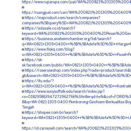
https://www.ruparupa.com/jual/WA%200821%201305%200
🌐
https://ruangjual.com/cari/WA%200821%201305%2004
🌐
https://inaproduct.com/search/companies?
companies%5Bquery%5D=WA%200821%201305%200400%2
🌐
https://adasale.co.id/search?
keyword=WA%200821%201305%200400%20Pesan%20Geof
🌐
https://business.anaheimchamber.org/list/search?
q=WA+0821+1305+0400++%5B%5BAdefa%5D%5D++Harga+Pema
🌐
https://www.flokq.com/blog?
s=WA+0821+1305+0400++%5B%5BAdefa%5D%5D++Pusat+Peng
🌐
https://sk-
sk.facebook.com/public/WA+0821+1305+0400++%5B%5BAdef
🌐
https://roseroseshop.com/index.php?route=product/search&
gb&search=WA+0821+1305+0400++%5B%5BAdefa%5D%5D++Harg
🌐
https://itu.edu/?
s=WA+0821+1305+0400++%5B%5BAdefa%5D%5D++Kontraktor+
🌐
https://www.sunysuffolk.edu/search/index.jsp?
cx=018295863947272962766%3An8erqd-hxfk&cof=FORID%3
8&q=WA-0821-1305-0400-Pemborong-Geofoam-Berkualitas-Boyo
Tengah
🌐
https://shopee.com.br/search?
keyword=WA+0821+1305+0400++%5B%5BAdefa%5D%5D++Jasa+
🌐
https://id.carousell.com/search/WA%200821%201305%2