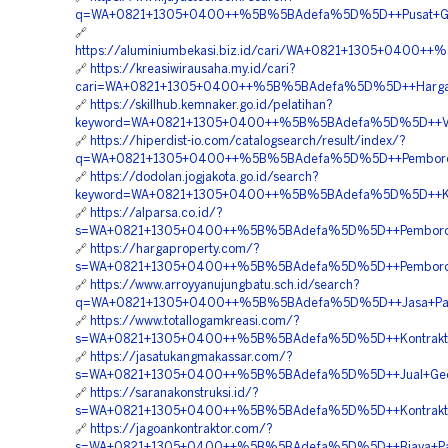
q=WA+0821+1305+0400++%5B%5BAdefa%5D%5D++Pusat+Geofoa
🔗
https://aluminiumbekasi.biz.id/cari/WA+0821+1305+0400+
🔗
https://kreasiwirausaha.my.id/cari?
cari=WA+0821+1305+0400++%5B%5BAdefa%5D%5D++Harga+Pe
🔗
https://skillhub.kemnaker.go.id/pelatihan?
keyword=WA+0821+1305+0400++%5B%5BAdefa%5D%5D++Vendo
🔗
https://hiperdist-io.com/catalogsearch/result/index/?
q=WA+0821+1305+0400++%5B%5BAdefa%5D%5D++Pemborong+
🔗
https://dodolan.jogjakota.go.id/search?
keyword=WA+0821+1305+0400++%5B%5BAdefa%5D%5D++Kontrak
🔗
https://alparsa.co.id/?
s=WA+0821+1305+0400++%5B%5BAdefa%5D%5D++Pemborong+
🔗
https://hargaproperty.com/?
s=WA+0821+1305+0400++%5B%5BAdefa%5D%5D++Pemborong+
🔗
https://www.arroyyanujungbatu.sch.id/search?
q=WA+0821+1305+0400++%5B%5BAdefa%5D%5D++Jasa+Pasang
🔗
https://www.totallogamkreasi.com/?
s=WA+0821+1305+0400++%5B%5BAdefa%5D%5D++Kontraktor+
🔗
https://jasatukangmakassar.com/?
s=WA+0821+1305+0400++%5B%5BAdefa%5D%5D++Jual+Geofoa
🔗
https://saranakonstruksi.id/?
s=WA+0821+1305+0400++%5B%5BAdefa%5D%5D++Kontraktor+
🔗
https://jagoankontraktor.com/?
s=WA+0821+1305+0400++%5B%5BAdefa%5D%5D++Biaya+Pasan