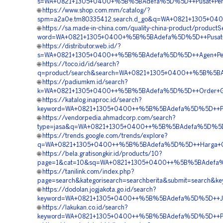
s=WA+0821+1305+0400+%5B%5BAdefa%5D%5D++Pusat+Penjua
🌐
https://www.shop.com.mm/catalog/?
spm=a2a0e.tm80335412.search.d_go&q=WA+0821+1305+040
🌐
https://sa.made-in-china.com/quality-china-product/product
word=WA+0821+1305+0400+%5B%5BAdefa%5D%5D++Pusat+Penju
🌐
https://distributor.web.id/?
s=WA+0821+1305+0400++%5B%5BAdefa%5D%5D++Agen+Penjua
🌐
https://toco.id/id/search?
q=product/search&search=WA+0821+1305+0400++%5B%5BA
🌐
https://padiumkm.id/search?
k=WA+0821+1305+0400++%5B%5BAdefa%5D%5D++Order+Geofo
🌐
https://katalog.inaproc.id/search?
keyword=WA+0821+1305+0400++%5B%5BAdefa%5D%5D++Penjua
🌐
https://vendorpedia.ahmadcorp.com/search?
type=jasa&q=WA+0821+1305+0400++%5B%5BAdefa%5D%5D++
🌐
https://trends.google.com/trends/explore?
q=WA+0821+1305+0400++%5B%5BAdefa%5D%5D++Harga+Geofo
🌐
https://bela.gratisongkir.id/products/10?
page=1&cat=10&sq=WA+0821+1305+0400++%5B%5BAdefa%5D%5
🌐
https://tanilink.com/index.php?
page=search&kategorisearch=searchberita&submit=searc
🌐
https://dodolan.jogjakota.go.id/search?
keyword=WA+0821+1305+0400++%5B%5BAdefa%5D%5D++Jasa
🌐
https://lakukan.co.id/search?
keyword=WA+0821+1305+0400++%5B%5BAdefa%5D%5D++Pembo