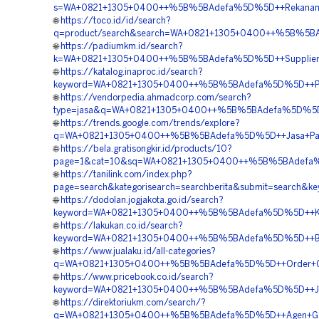
s=WA+0821+1305+0400++%5B%5BAdefa%5D%5D++Rekanan+EP
🌐
https://toco.id/id/search?
q=product/search&search=WA+0821+1305+0400++%5B%5BAde
🌐
https://padiumkm.id/search?
k=WA+0821+1305+0400++%5B%5BAdefa%5D%5D++Supplier+Ge
🌐
https://katalog.inaproc.id/search?
keyword=WA+0821+1305+0400++%5B%5BAdefa%5D%5D++Pusat+
🌐
https://vendorpedia.ahmadcorp.com/search?
type=jasa&q=WA+0821+1305+0400++%5B%5BAdefa%5D%5D++J
🌐
https://trends.google.com/trends/explore?
q=WA+0821+1305+0400++%5B%5BAdefa%5D%5D++Jasa+Pasang+
🌐
https://bela.gratisongkir.id/products/10?
page=1&cat=10&sq=WA+0821+1305+0400++%5B%5BAdefa%5D%
🌐
https://tanilink.com/index.php?
page=search&kategorisearch=searchberita&submit=search&
🌐
https://dodolan.jogjakota.go.id/search?
keyword=WA+0821+1305+0400++%5B%5BAdefa%5D%5D++Kontr
🌐
https://lakukan.co.id/search?
keyword=WA+0821+1305+0400++%5B%5BAdefa%5D%5D++Biaya
🌐
https://www.jualaku.id/all-categories?
q=WA+0821+1305+0400++%5B%5BAdefa%5D%5D++Order+Geofo
🌐
https://www.pricebook.co.id/search?
keyword=WA+0821+1305+0400++%5B%5BAdefa%5D%5D++Jasa
🌐
https://direktoriukm.com/search/?
q=WA+0821+1305+0400++%5B%5BAdefa%5D%5D++Agen+Geofo