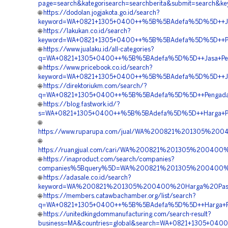
page=search&kategorisearch=searchberita&submit=searc
🌐
https://dodolan.jogjakota.go.id/search?
keyword=WA+0821+1305+0400++%5B%5BAdefa%5D%5D++Jual
🌐
https://lakukan.co.id/search?
keyword=WA+0821+1305+0400++%5B%5BAdefa%5D%5D++Peny
🌐
https://www.jualaku.id/all-categories?
q=WA+0821+1305+0400++%5B%5BAdefa%5D%5D++Jasa+Pengad
🌐
https://www.pricebook.co.id/search?
keyword=WA+0821+1305+0400++%5B%5BAdefa%5D%5D++Jasa+
🌐
https://direktoriukm.com/search/?
q=WA+0821+1305+0400++%5B%5BAdefa%5D%5D++Pengadaan+
🌐
https://blog.fastwork.id/?
s=WA+0821+1305+0400++%5B%5BAdefa%5D%5D++Harga+Pas
🌐
https://www.ruparupa.com/jual/WA%200821%201305%2
🌐
https://ruangjual.com/cari/WA%200821%201305%20040
🌐
https://inaproduct.com/search/companies?
companies%5Bquery%5D=WA%200821%201305%200400%2
🌐
https://adasale.co.id/search?
keyword=WA%200821%201305%200400%20Harga%20Pasa
🌐
https://members.catawbachamber.org/list/search?
q=WA+0821+1305+0400++%5B%5BAdefa%5D%5D++Harga+Pema
🌐
https://unitedkingdommanufacturing.com/search-result?
business=MA&countries=global&search=WA+0821+1305+040