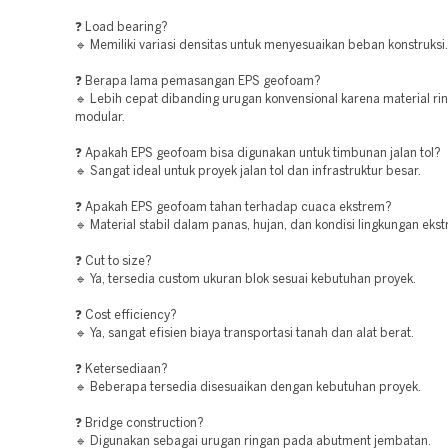
❓ Load bearing?
🔹 Memiliki variasi densitas untuk menyesuaikan beban konstruksi.
❓ Berapa lama pemasangan EPS geofoam?
🔹 Lebih cepat dibanding urugan konvensional karena material ri
modular.
❓ Apakah EPS geofoam bisa digunakan untuk timbunan jalan tol?
🔹 Sangat ideal untuk proyek jalan tol dan infrastruktur besar.
❓ Apakah EPS geofoam tahan terhadap cuaca ekstrem?
🔹 Material stabil dalam panas, hujan, dan kondisi lingkungan eks
❓ Cut to size?
🔹 Ya, tersedia custom ukuran blok sesuai kebutuhan proyek.
❓ Cost efficiency?
🔹 Ya, sangat efisien biaya transportasi tanah dan alat berat.
❓ Ketersediaan?
🔹 Beberapa tersedia disesuaikan dengan kebutuhan proyek.
❓ Bridge construction?
🔹 Digunakan sebagai urugan ringan pada abutment jembatan.