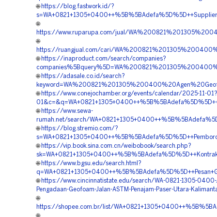
🌐
https://blog.fastwork.id/?
s=WA+0821+1305+0400++%5B%5BAdefa%5D%5D++Supplier+Ge
🌐
https://www.ruparupa.com/jual/WA%200821%201305%2
🌐
https://ruangjual.com/cari/WA%200821%201305%2004
🌐
https://inaproduct.com/search/companies?
companies%5Bquery%5D=WA%200821%201305%200400%2
🌐
https://adasale.co.id/search?
keyword=WA%200821%201305%200400%20Agen%20Geofo
🌐
https://www.conejochamber.org/events/calendar/2025-11-01
01&c=&q=WA+0821+1305+0400++%5B%5BAdefa%5D%5D++Vendor
🌐
https://www.sewa-
rumah.net/search/WA+0821+1305+0400++%5B%5BAdefa%5D%
🌐
https://blog.stremio.com/?
s=WA+0821+1305+0400++%5B%5BAdefa%5D%5D++Pemborong+
🌐
https://vip.book.sina.com.cn/weibobook/search.php?
sk=WA+0821+1305+0400++%5B%5BAdefa%5D%5D++Kontraktor
🌐
https://www.bgsu.edu/search.html?
q=WA+0821+1305+0400++%5B%5BAdefa%5D%5D++Pesan+Geofo
🌐
https://www.cincinnatistate.edu/search/WA-0821-1305-0400-
Pengadaan-Geofoam-Jalan-ASTM-Penajam-Paser-Utara-Kalimant
🌐
https://shopee.com.br/list/WA+0821+1305+0400++%5B%5BA
🌐