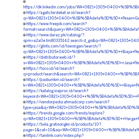
🌐
https://dk.linkedin.com/jobs/WA+0821+1305+0400+%5B%5B
🌐
https://agats.terdekat.or.id/search?
q=WA+0821+1305+0400+%5B%5BAdefa%5D%5D++Pesan+Geofo
🌐
https://www.freepik.com/search?
format=search&query=WA+0821+1305+0400+%5B%5BAdefa%
🌐
https://www.daraz.pk/catalog/?
spm=a2a0e.tm80335142.search.d_go&q=WA+0821+1305+040
🌐
https://glints.com/id/lowongan/search/?
q=WA+0821+1305+0400+%5B%5BAdefa%5D%5D++Biaya+Penga
🌐
https://distributor.web.id/?
s=WA+0821+1305+0400++%5B%5BAdefa%5D%5D++Jasa+Pema
🌐
https://toco.id/id/search?
q=product/search&search=WA+0821+1305+0400++%5B%5BA
🌐
https://padiumkm.id/search?
k=WA+0821+1305+0400++%5B%5BAdefa%5D%5D++Biaya+Peng
🌐
https://katalog.inaproc.id/search?
keyword=WA+0821+1305+0400++%5B%5BAdefa%5D%5D++Peny
🌐
https://vendorpedia.ahmadcorp.com/search?
type=jasa&q=WA+0821+1305+0400++%5B%5BAdefa%5D%5D++
🌐
https://trends.google.com/trends/explore?
q=WA+0821+1305+0400++%5B%5BAdefa%5D%5D++Harga+Pema
🌐
https://bela.gratisongkir.id/products/10?
page=1&cat=10&sq=WA+0821+1305+0400++%5B%5BAdefa%5D
🌐
https://tanilink.com/index.php?