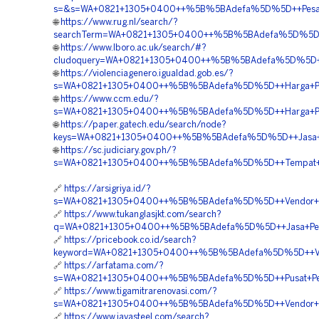
s=&s=WA+0821+1305+0400++%5B%5BAdefa%5D%5D++Pesan+
🌐
https://www.rug.nl/search/?
searchTerm=WA+0821+1305+0400++%5B%5BAdefa%5D%5D++P
🌐
https://www.lboro.ac.uk/search/#?
cludoquery=WA+0821+1305+0400++%5B%5BAdefa%5D%5D++Bia
🌐
https://violenciagenero.igualdad.gob.es/?
s=WA+0821+1305+0400++%5B%5BAdefa%5D%5D++Harga+Pasan
🌐
https://www.ccm.edu/?
s=WA+0821+1305+0400++%5B%5BAdefa%5D%5D++Harga+Pemasa
🌐
https://paper.gatech.edu/search/node?
keys=WA+0821+1305+0400++%5B%5BAdefa%5D%5D++Jasa+Pasan
🌐
https://sc.judiciary.gov.ph/?
s=WA+0821+1305+0400++%5B%5BAdefa%5D%5D++Tempat+Jual
🔗
https://arsigriya.id/?
s=WA+0821+1305+0400++%5B%5BAdefa%5D%5D++Vendor+Jual+
🔗
https://www.tukanglasjkt.com/search?
q=WA+0821+1305+0400++%5B%5BAdefa%5D%5D++Jasa+Pemasa
🔗
https://pricebook.co.id/search?
keyword=WA+0821+1305+0400++%5B%5BAdefa%5D%5D++Vendor
🔗
https://arfatama.com/?
s=WA+0821+1305+0400++%5B%5BAdefa%5D%5D++Pusat+Pengada
🔗
https://www.tigamitrarenovasi.com/?
s=WA+0821+1305+0400++%5B%5BAdefa%5D%5D++Vendor+Geof
🔗
https://www.jayasteel.com/search?