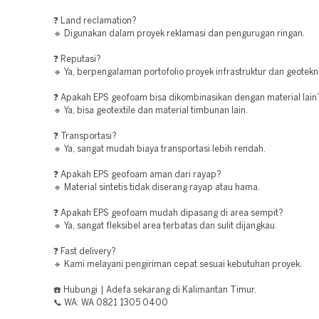
❓ Land reclamation?
🔹 Digunakan dalam proyek reklamasi dan pengurugan ringan.
❓ Reputasi?
🔹 Ya, berpengalaman portofolio proyek infrastruktur dan geotekni
❓ Apakah EPS geofoam bisa dikombinasikan dengan material lain
🔹 Ya, bisa geotextile dan material timbunan lain.
❓ Transportasi?
🔹 Ya, sangat mudah biaya transportasi lebih rendah.
❓ Apakah EPS geofoam aman dari rayap?
🔹 Material sintetis tidak diserang rayap atau hama.
❓ Apakah EPS geofoam mudah dipasang di area sempit?
🔹 Ya, sangat fleksibel area terbatas dan sulit dijangkau.
❓ Fast delivery?
🔹 Kami melayani pengiriman cepat sesuai kebutuhan proyek.
☎️ Hubungi | Adefa sekarang di Kalimantan Timur.
📞 WA: WA 0821 1305 0400