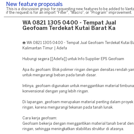
New feature proposals
This is a discussion group for requesting new features to be added to Vanta
if the request is for an import "Filter", "Macro", or "Program" improvement.
WA 0821 1305 0400 - Tempat Jual
Geofoam Terdekat Kutai Barat Ka
☎️ WA 0821 1305 0400 - Tempat Jual Geofoam Terdekat Kutai B
Kalimantan Timur | Adefa
Hubungi segera [[Adefa]] untuk Info Supplier EPS Geofoam
Apa itu geofoam: Blok polimer ringan dengan densitas rendah ya
untuk mengurangi beban pada tanah dasar.
Intinya, geofoam digunakan untuk menggantikan material timbun
konvensional dengan yang lebih ringan.
Di lapangan, geofoam merupakan material penting dalam proyek
ringan, karena mengurangi tekanan pada tanah lunak.
Cara kerja geofoam:
Geofoam bekerja dengan menggantikan material tanah berat den
ringan, sehingga meningkatkan stabilitas struktur di atasnya.