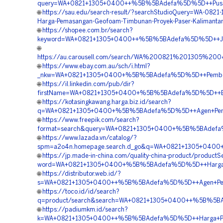
query=WA+0821+1305+0400++%5B%5BAdefa%5D%5D++Pusat+P
🌐
https://sau.edu/search-result/?searchStudioQuery=WA-0821
Harga-Pemasangan-Geofoam-Timbunan-Proyek-Paser-Kalimanta
🌐
https://shopee.com.br/search?
keyword=WA+0821+1305+0400++%5B%5BAdefa%5D%5D++Jasa
🌐
https://au.carousell.com/search/WA%200821%201305%
🌐
https://www.ebay.com.au/sch/i.html?
_nkw=WA+0821+1305+0400+%5B%5BAdefa%5D%5D++Pemboron
🌐
https://il.linkedin.com/pub/dir?
firstName=WA+0821+1305+0400+%5B%5BAdefa%5D%5D++Biaya
🌐
https://kotasingkawang.harga.biz.id/search?
q=WA+0821+1305+0400+%5B%5BAdefa%5D%5D++Agen+Penjua
🌐
https://www.freepik.com/search?
format=search&query=WA+0821+1305+0400+%5B%5BAdefa%5
🌐
https://www.lazada.vn/catalog/?
spm=a2o4n.homepage.search.d_go&q=WA+0821+1305+0400+
🌐
https://jp.made-in-china.com/quality-china-product/productS
word=WA+0821+1305+0400+%5B%5BAdefa%5D%5D++Harga+Peng
🌐
https://distributor.web.id/?
s=WA+0821+1305+0400++%5B%5BAdefa%5D%5D++Agen+Penjuala
🌐
https://toco.id/id/search?
q=product/search&search=WA+0821+1305+0400++%5B%5BAd
🌐
https://padiumkm.id/search?
k=WA+0821+1305+0400++%5B%5BAdefa%5D%5D++Harga+Penga