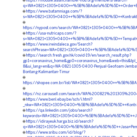
🌐
https://module.asianchamber-hou.org/members/search?
q=WA+0821+1305+0400++%5B%5BAdefa%5D%5D++Order+EPS+
🌐
https://www.batamniaga.com/?
s=WA+0821+1305+0400++%5B%5BAdefa%5D%5D++Kontraktor+P
🌐
https://nypost.com/search/WA+0821+1305+0400++%5B%5BA
🌐
https://usa-nutricaps.com/?
s=WA+0821+1305+0400++%5B%5BAdefa%5D%5D++Tempat+Jual+
🌐
https://www.irwindaleca.gov/Search?
searchPhrase=WA+0821+1305+0400++%5B%5BAdefa%5D%5D++P
🌐
https://search.fresh.gov.hk/covid-19/en/search_result.php?
gp1=coronavirus_home&gp0=coronavirus_home&web=this&tpl_i
8&ui_lang=en&q=WA-0821-1305-0400-Penjual-Geofoam-Jembat
Bontang-Kalimantan-Timur
🌐
https://shopee.com.br/list/WA+0821+1305+0400++%5B%5B
🌐
https://nz.carousell.com/search/WA%200821%201305%
🌐
https://www.benl.ebay.be/sch/i.html?
_nkw=WA+0821+1305+0400+%5B%5BAdefa%5D%5D++Kontrakto
🌐
https://qa.linkedin.com/jobs/search?
keywords=WA+0821+1305+0400+%5B%5BAdefa%5D%5D++Jasa
🌐
https://idirayeuk.harga.biz.id/search?
q=WA+0821+1305+0400+%5B%5BAdefa%5D%5D++Jasa+Pemasa
🌐
https://www.sribu.com/id/blog/?