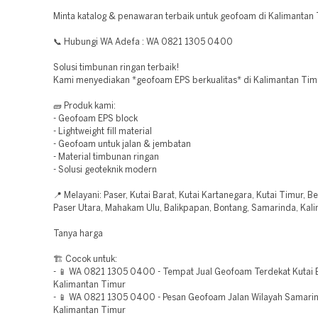
Minta katalog & penawaran terbaik untuk geofoam di Kalimantan 
📞 Hubungi WA Adefa : WA 0821 1305 0400
Solusi timbunan ringan terbaik!
Kami menyediakan *geofoam EPS berkualitas* di Kalimantan Tim
🧱 Produk kami:
- Geofoam EPS block
- Lightweight fill material
- Geofoam untuk jalan & jembatan
- Material timbunan ringan
- Solusi geoteknik modern
📍 Melayani: Paser, Kutai Barat, Kutai Kartanegara, Kutai Timur, B
Paser Utara, Mahakam Ulu, Balikpapan, Bontang, Samarinda, Kal
Tanya harga
🏗️ Cocok untuk:
- 📱 WA 0821 1305 0400 - Tempat Jual Geofoam Terdekat Kutai 
Kalimantan Timur
- 📱 WA 0821 1305 0400 - Pesan Geofoam Jalan Wilayah Samari
Kalimantan Timur