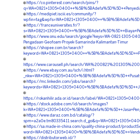
🌐
https://co.pinterest.com/search/pins/?
q=WA+0821+1305+0400++%5B%5BAdefa%5D%5D++Penyedia+G
🌐
https://medipiet.isciii.es/community/?
wpfin=tag&wpfs=WA+0821+1305+0400++%5B%5BAdefa%5D%5D++
🌐
https://franceuniversites.fr/?
s=WA+0821+1305+0400++%5B%5BAdefa%5D%5D++Biaya+Peng
🌐
https://www.onu.edu/search/google?keys=WA-0821-1305-040
Pengadaan-Geofoam-Proyek-Samarinda-Kalimantan-Timur
🌐
https://shopee.com.br/search?
keyword=WA+0821+1305+0400++%5B%5BAdefa%5D%5D++Pusa
🌐
https://www.carousell.ph/search/WA%200821%201305%2
🌐
https://www.ebay.com.au/sch/i.html?
_nkw=WA+0821+1305+0400+%5B%5BAdefa%5D%5D++Pusat+Pen
🌐
https://mc.linkedin.com/jobs/search?
keywords=WA+0821+1305+0400+%5B%5BAdefa%5D%5D++Jasa+
🌐
https://rokanhilir.ada.or.id/search/label/WA+0821+1305+0
🌐
https://stock.adobe.com/id/search/images?
k=WA+0821+1305+0400+%5B%5BAdefa%5D%5D++Jasa+Pengadaa
🌐
https://www.daraz.com.bd/catalog/?
spm=a2a0e.tm80335411.search.d_go&q=WA+0821+1305+0400
🌐
https://sa.made-in-china.com/quality-china-product/product
word=WA+0821+1305+0400+%5B%5BAdefa%5D%5D++Vendor+Pe
🌐
https://distributor.web.id/?