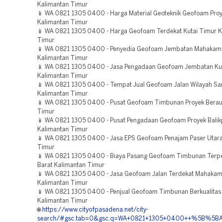
Kalimantan Timur
📱 WA 0821 1305 0400 - Harga Material Geoteknik Geofoam Pro
Kalimantan Timur
📱 WA 0821 1305 0400 - Harga Geofoam Terdekat Kutai Timur K
Timur
📱 WA 0821 1305 0400 - Penyedia Geofoam Jembatan Mahakam
Kalimantan Timur
📱 WA 0821 1305 0400 - Jasa Pengadaan Geofoam Jembatan Ku
Kalimantan Timur
📱 WA 0821 1305 0400 - Tempat Jual Geofoam Jalan Wilayah S
Kalimantan Timur
📱 WA 0821 1305 0400 - Pusat Geofoam Timbunan Proyek Berau
Timur
📱 WA 0821 1305 0400 - Pusat Pengadaan Geofoam Proyek Bali
Kalimantan Timur
📱 WA 0821 1305 0400 - Jasa EPS Geofoam Penajam Paser Utara
Timur
📱 WA 0821 1305 0400 - Biaya Pasang Geofoam Timbunan Terpe
Barat Kalimantan Timur
📱 WA 0821 1305 0400 - Jasa Geofoam Jalan Terdekat Mahakam
Kalimantan Timur
📱 WA 0821 1305 0400 - Penjual Geofoam Timbunan Berkualitas 
Kalimantan Timur
🌐
https://www.cityofpasadena.net/city-
search/#gsc.tab=0&gsc.q=WA+0821+1305+0400++%5B%5BAd