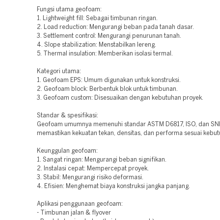
Fungsi utama geofoam:
1. Lightweight fill: Sebagai timbunan ringan.
2. Load reduction: Mengurangi beban pada tanah dasar.
3. Settlement control: Mengurangi penurunan tanah.
4. Slope stabilization: Menstabilkan lereng.
5. Thermal insulation: Memberikan isolasi termal.
Kategori utama:
1. Geofoam EPS: Umum digunakan untuk konstruksi.
2. Geofoam block: Berbentuk blok untuk timbunan.
3. Geofoam custom: Disesuaikan dengan kebutuhan proyek.
Standar & spesifikasi:
Geofoam umumnya memenuhi standar ASTM D6817, ISO, dan SNI
memastikan kekuatan tekan, densitas, dan performa sesuai kebut
Keunggulan geofoam:
1. Sangat ringan: Mengurangi beban signifikan.
2. Instalasi cepat: Mempercepat proyek.
3. Stabil: Mengurangi risiko deformasi.
4. Efisien: Menghemat biaya konstruksi jangka panjang.
Aplikasi penggunaan geofoam:
- Timbunan jalan & flyover