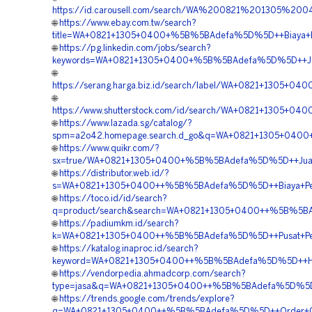
https://id.carousell.com/search/WA%200821%201305%
🌐
https://www.ebay.com.tw/search?
title=WA+0821+1305+0400+%5B%5BAdefa%5D%5D++Biaya+Pe
🌐
https://pg.linkedin.com/jobs/search?
keywords=WA+0821+1305+0400+%5B%5BAdefa%5D%5D++Jasa+G
🌐
https://serang.harga.biz.id/search/label/WA+0821+1305
🌐
https://www.shutterstock.com/id/search/WA+0821+1305+0
🌐
https://www.lazada.sg/catalog/?
spm=a2o42.homepage.search.d_go&q=WA+0821+1305+0400
🌐
https://www.quikr.com/?
sx=true/WA+0821+1305+0400+%5B%5BAdefa%5D%5D++Jual+Ma
🌐
https://distributor.web.id/?
s=WA+0821+1305+0400++%5B%5BAdefa%5D%5D++Biaya+Penga
🌐
https://toco.id/id/search?
q=product/search&search=WA+0821+1305+0400++%5B%5BAd
🌐
https://padiumkm.id/search?
k=WA+0821+1305+0400++%5B%5BAdefa%5D%5D++Pusat+Penjual
🌐
https://katalog.inaproc.id/search?
keyword=WA+0821+1305+0400++%5B%5BAdefa%5D%5D++Harga
🌐
https://vendorpedia.ahmadcorp.com/search?
type=jasa&q=WA+0821+1305+0400++%5B%5BAdefa%5D%5D++
🌐
https://trends.google.com/trends/explore?
q=WA+0821+1305+0400++%5B%5BAdefa%5D%5D++Order+Geo