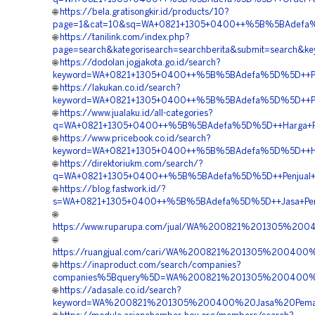
🌐
https://bela.gratisongkir.id/products/10?
page=1&cat=10&sq=WA+0821+1305+0400++%5B%5BAdefa%5D%
🌐
https://tanilink.com/index.php?
page=search&kategorisearch=searchberita&submit=searc
🌐
https://dodolan.jogjakota.go.id/search?
keyword=WA+0821+1305+0400++%5B%5BAdefa%5D%5D++Pusa
🌐
https://lakukan.co.id/search?
keyword=WA+0821+1305+0400++%5B%5BAdefa%5D%5D++Pembo
🌐
https://www.jualaku.id/all-categories?
q=WA+0821+1305+0400++%5B%5BAdefa%5D%5D++Harga+Pen
🌐
https://www.pricebook.co.id/search?
keyword=WA+0821+1305+0400++%5B%5BAdefa%5D%5D++Harg
🌐
https://direktoriukm.com/search/?
q=WA+0821+1305+0400++%5B%5BAdefa%5D%5D++Penjual+Geof
🌐
https://blog.fastwork.id/?
s=WA+0821+1305+0400++%5B%5BAdefa%5D%5D++Jasa+Penga
🌐
https://www.ruparupa.com/jual/WA%200821%201305%20
🌐
https://ruangjual.com/cari/WA%200821%201305%20040
🌐
https://inaproduct.com/search/companies?
companies%5Bquery%5D=WA%200821%201305%200400%20
🌐
https://adasale.co.id/search?
keyword=WA%200821%201305%200400%20Jasa%20Pemas