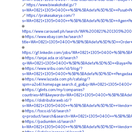
🔗
https://www.biwakohotel.jp/?
s=WA+0821+1305+0400++%5B%5BAdefa%5D%5D++Pusat+Penju
🔗
https://prakasakarya.com/?
s=WA+0821+1305+0400++%5B%5BAdefa%5D%5D++Agen+Penjua
🌐
https://www.carousell.ph/search/WA%200821%201305%
🌐
https://www.ebay.com.tw/search?
title=WA+0821+1305+0400+%5B%5BAdefa%5D%5D++Order+Mat
🌐
https://gf.linkedin.com/jobs/WA+0821+1305+0400+%5B%5B
🌐
https://sinjai.ada.or.id/search?
q=WA+0821+1305+0400+%5B%5BAdefa%5D%5D++Biaya+Pemasa
🌐
https://www.sribu.com/id/blog/?
s=WA+0821+1305+0400+%5B%5BAdefa%5D%5D++Pengadaan+Ma
🌐
https://www.lazada.com.ph/catalog/?
spm=a2o4l.homepage.search.d_go&q=WA+0821+1305+0400+%5
🌐
https://glints.com/my/companies?
countries=MY&keywords=WA+0821+1305+0400+%5B%5BAdefa
🌐
https://distributor.web.id/?
s=WA+0821+1305+0400++%5B%5BAdefa%5D%5D++Vendor+Jual+
🌐
https://toco.id/id/search?
q=product/search&search=WA+0821+1305+0400++%5B%5BAde
🌐
https://padiumkm.id/search?
k=WA+0821+1305+0400++%5B%5BAdefa%5D%5D++Vendor+Geof