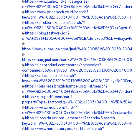
🌐
https://www.jualaku.id/all-categories?
q=WA+0821+1305+0400++%5B%5BAdefa%5D%5D++Vendor+Pen
🌐
https://www.pricebook.co.id/search?
keyword=WA+0821+1305+0400++%5B%5BAdefa%5D%5D++Penj
🌐
https://direktoriukm.com/search/?
q=WA+0821+1305+0400++%5B%5BAdefa%5D%5D++Agen+Geofo
🌐
https://blog.fastwork.id/?
s=WA+0821+1305+0400++%5B%5BAdefa%5D%5D++Biaya+Pengad
🌐
https://www.ruparupa.com/jual/WA%200821%201305%20
🌐
https://ruangjual.com/cari/WA%200821%201305%20040
🌐
https://inaproduct.com/search/companies?
companies%5Bquery%5D=WA%200821%201305%200400%2
🌐
https://adasale.co.id/search?
keyword=WA%200821%201305%200400%20Biaya%20Peng
🌐
https://business.brazilchamber.org/list/search?
q=WA+0821+1305+0400++%5B%5BAdefa%5D%5D++Vendor+Jua
🌐
https://properti1.com/cari?
propertyType=factory&q=WA+0821+1305+0400++%5B%5BAde
🌐
https://www.imdb.com/find/?
q=WA+0821+1305+0400++%5B%5BAdefa%5D%5D++Jasa+Pasan
🌐
https://jobs.du.edu/en-us/search/?search=&search-
keyword=WA+0821+1305+0400++%5B%5BAdefa%5D%5D++Peny
🌐
https://www.middlebury.edu/institute/search?