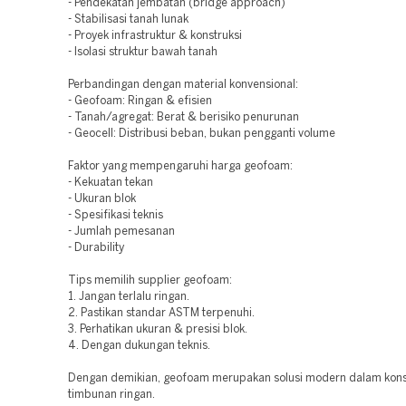
- Pendekatan jembatan (bridge approach)
- Stabilisasi tanah lunak
- Proyek infrastruktur & konstruksi
- Isolasi struktur bawah tanah
Perbandingan dengan material konvensional:
- Geofoam: Ringan & efisien
- Tanah/agregat: Berat & berisiko penurunan
- Geocell: Distribusi beban, bukan pengganti volume
Faktor yang mempengaruhi harga geofoam:
- Kekuatan tekan
- Ukuran blok
- Spesifikasi teknis
- Jumlah pemesanan
- Durability
Tips memilih supplier geofoam:
1. Jangan terlalu ringan.
2. Pastikan standar ASTM terpenuhi.
3. Perhatikan ukuran & presisi blok.
4. Dengan dukungan teknis.
Dengan demikian, geofoam merupakan solusi modern dalam kons
timbunan ringan.