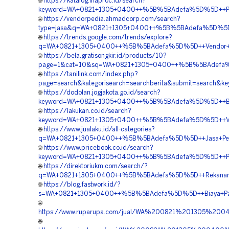
🌐
https://katalog.inaproc.id/search?
keyword=WA+0821+1305+0400++%5B%5BAdefa%5D%5D++Pembor
🌐
https://vendorpedia.ahmadcorp.com/search?
type=jasa&q=WA+0821+1305+0400++%5B%5BAdefa%5D%5D++P
🌐
https://trends.google.com/trends/explore?
q=WA+0821+1305+0400++%5B%5BAdefa%5D%5D++Vendor+Jua
🌐
https://bela.gratisongkir.id/products/10?
page=1&cat=10&sq=WA+0821+1305+0400++%5B%5BAdefa%5D%5
🌐
https://tanilink.com/index.php?
page=search&kategorisearch=searchberita&submit=search&
🌐
https://dodolan.jogjakota.go.id/search?
keyword=WA+0821+1305+0400++%5B%5BAdefa%5D%5D++Biaya+
🌐
https://lakukan.co.id/search?
keyword=WA+0821+1305+0400++%5B%5BAdefa%5D%5D++Vendo
🌐
https://www.jualaku.id/all-categories?
q=WA+0821+1305+0400++%5B%5BAdefa%5D%5D++Jasa+Pemasan
🌐
https://www.pricebook.co.id/search?
keyword=WA+0821+1305+0400++%5B%5BAdefa%5D%5D++Penj
🌐
https://direktoriukm.com/search/?
q=WA+0821+1305+0400++%5B%5BAdefa%5D%5D++Rekanan+Geof
🌐
https://blog.fastwork.id/?
s=WA+0821+1305+0400++%5B%5BAdefa%5D%5D++Biaya+Pasang
🌐
https://www.ruparupa.com/jual/WA%200821%201305%2
🌐