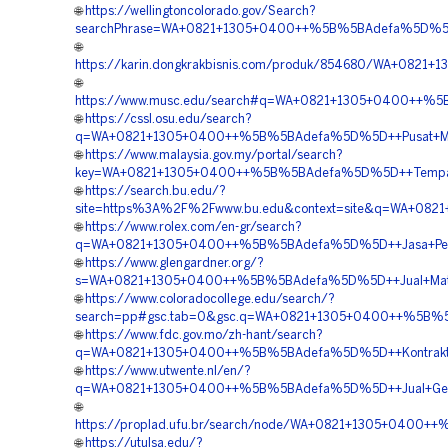
🌐
https://wellingtoncolorado.gov/Search?
searchPhrase=WA+0821+1305+0400++%5B%5BAdefa%5D%5D++
🌐
https://karin.dongkrakbisnis.com/produk/854680/WA+08
🌐
https://www.musc.edu/search#q=WA+0821+1305+0400++%5B%5
🌐
https://cssl.osu.edu/search?
q=WA+0821+1305+0400++%5B%5BAdefa%5D%5D++Pusat+Mater
🌐
https://www.malaysia.gov.my/portal/search?
key=WA+0821+1305+0400++%5B%5BAdefa%5D%5D++Tempat+Jual
🌐
https://search.bu.edu/?
site=https%3A%2F%2Fwww.bu.edu&context=site&q=WA+082
🌐
https://www.rolex.com/en-gr/search?
q=WA+0821+1305+0400++%5B%5BAdefa%5D%5D++Jasa+Pengad
🌐
https://www.glengardner.org/?
s=WA+0821+1305+0400++%5B%5BAdefa%5D%5D++Jual+Materia
🌐
https://www.coloradocollege.edu/search/?
search=pp#gsc.tab=0&gsc.q=WA+0821+1305+0400++%5B%5BA
🌐
https://www.fdc.gov.mo/zh-hant/search?
q=WA+0821+1305+0400++%5B%5BAdefa%5D%5D++Kontraktor+
🌐
https://www.utwente.nl/en/?
q=WA+0821+1305+0400++%5B%5BAdefa%5D%5D++Jual+Geof
🌐
https://proplad.ufu.br/search/node/WA+0821+1305+0400
🌐
https://utulsa.edu/?