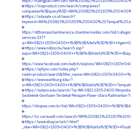
https://ruangjual.com/cari/WA%200821%201305%20040
🌐
https://inaproduct.com/search/companies?
companies%5Bquery%5D=WA%200821%201305%200400%2
🌐
https://adasale.co.id/search?
keyword=WA%200821%201305%200400%20Tempat%20Jual
🌐
https://stthomaschamberonca.chambermaster.com/list/categor
services-237?
q=WA+0821+1305+0400++%5B%5BAdefa%5D%5D++Agen+Geofoa
🌐
https://www.notino.hu/search.asp?
exps=WA+0821+1305+0400++%5B%5BAdefa%5D%5D++Biaya+Pe
🌐
https://www.facebook.com/watch/explore/WA+0821+1305+
🌐
https://ajflynn.com/index.php?
route=product/search&filter_name=WA+0821+1305+0400++
🌐
https://www.wartburg.edu/?
s=WA+0821+1305+0400++%5B%5BAdefa%5D%5D++Tempat+Jua
🌐
https://solano.edu/search/?q=WA-0821-1305-0400-Penyedia-
Geoteknik-Geofoam-Terdekat-Penajam-Paser-Utara-Kalimantan-T
🌐
https://shopee.com.br/list/WA+0821+1305+0400++%5B%5BAd
🌐
https://nz.carousell.com/search/WA%200821%201305%
🌐
https://www.ebay.ie/sch/i.html?
_nkw=WA+0821+1305+0400+%5B%5BAdefa%5D%5D++Pusat+Geo