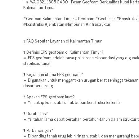
- 📱 WA 0821 1305 0400 - Pesan Geofoam Berkualitas Kutai Kart
Kalimantan Timur
#GeofoamKalimantan Timur #Geofoam #Geoteknik #Konstruksi
#konstruksi #jembatan #timbunan #infrastruktur
❓ FAQ Seputar Layanan di Kalimantan Timur
❓ Definisi EPS geofoam di Kalimantan Timur?
🔹 EPS geofoam adalah busa polistirena ekspandasi yang digunak
stabilisasi tanah.
❓ Kegunaan utama EPS geofoam?
🔹 Digunakan untuk menggantikan urugan berat sehingga tekanan
dasar berkurang.
❓ Apakah EPS geofoam kuat?
🔹 Ya, cukup kuat stabil untuk beban konstruksi tertentu.
❓ Durabilitas?
🔹 Ya, tahan lama dapat bertahan bertahun-tahun dalam struktur 
❓ Perbandingan?
🔹 Dibanding tanah urug lebih ringan, stabil, dan mengurangi beba