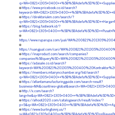
q=WA+0821+1305+0400++%5B%5BAdefa%5D%5D++Supplier+G
🌐
https://www.pricebook.co.id/search?
keyword=WA+0821+1305+0400++%5B%5BAdefa%5D%5D++Biay
🌐
https://direktoriukm.com/search/?
q=WA+0821+1305+0400++%5B%5BAdefa%5D%5D++Harga+Pem
🌐
https://blog.fastwork.id/?
s=WA+0821+1305+0400++%5B%5BAdefa%5D%5D++Pusat+Penga
🌐
https://www.ruparupa.com/jual/WA%200821%201305%2
🌐
https://ruangjual.com/cari/WA%200821%201305%20040
🌐
https://inaproduct.com/search/companies?
companies%5Bquery%5D=WA%200821%201305%200400%20
🌐
https://adasale.co.id/search?
keyword=WA%200821%201305%200400%20Kontraktor%2
🌐
https://members.mtairyncchamber.org/list/search?
q=WA+0821+1305+0400++%5B%5BAdefa%5D%5D++Supplier+Ma
🌐
https://atlantamanufacturingguide.com/search-result?
business=MA&countries=global&search=WA+0821+1305+04
🌐
http://x.com/search?
lang=he&q=WA+0821+1305+0400++%5B%5BAdefa%5D%5D++Jas
🌐
https://alhoot2020.com/catalogsearch/result/index/?
p=5&q=WA+0821+1305+0400++%5B%5BAdefa%5D%5D++Agen+P
🌐
https://www.burlingtonnj.us/?
s=WA+0821+1305+0400++%5B%5BAdefa%5D%5D++Biaya+Pema