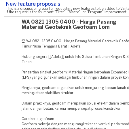
New feature proposals
This is a discussion group for requesting new features to be added to Vanta
if the request is for an import "Filter", "Macro", or "Program" improvement.
WA 0821 1305 0400 - Harga Pasang
Material Geoteknik Geofoam Lom
🏆 WA 0821 1305 0400 - Harga Pasang Material Geoteknik Geo
Timur Nusa Tenggara Barat | Adefa
Hubungi segera [[Adefa]] untuk Info Solusi Timbunan Ringan & St
Tanah
Pengertian singkat geofoam: Material ringan berbahan Expanded 
(EPS) yang digunakan sebagai timbunan ringan dalam proyek kons
Ringkasnya, geofoam digunakan untuk mengurangi beban tanah 
meningkatkan stabilitas struktur.
Dalam praktiknya, geofoam merupakan solusi efektif dalam pe
jalan dan jembatan, karena mempercepat proses konstruksi.
Cara kerja geofoam:
Geofoam bekerja dengan mengurangi tekanan vertikal pada tanah