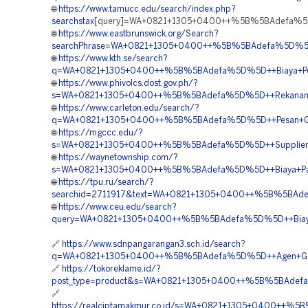
🌐
https://www.tamucc.edu/search/index.php?
searchstax
[query]=WA+0821+1305+0400++%5B%5BAdefa%5D%5
🌐
https://www.eastbrunswick.org/Search?
searchPhrase=WA+0821+1305+0400++%5B%5BAdefa%5D%5D+
🌐
https://www.kth.se/search?
q=WA+0821+1305+0400++%5B%5BAdefa%5D%5D++Biaya+Pema
🌐
https://www.phivolcs.dost.gov.ph/?
s=WA+0821+1305+0400++%5B%5BAdefa%5D%5D++Rekanan+G
🌐
https://www.carleton.edu/search/?
q=WA+0821+1305+0400++%5B%5BAdefa%5D%5D++Pesan+Geo
🌐
https://mgccc.edu/?
s=WA+0821+1305+0400++%5B%5BAdefa%5D%5D++Supplier+Geof
🌐
https://waynetownship.com/?
s=WA+0821+1305+0400++%5B%5BAdefa%5D%5D++Biaya+Pasa
🌐
https://tpu.ru/search/?
searchid=2711917&text=WA+0821+1305+0400++%5B%5BAdef
🌐
https://www.ceu.edu/search?
query=WA+0821+1305+0400++%5B%5BAdefa%5D%5D++Biaya+
🔗
https://www.sdnpangarangan3.sch.id/search?
q=WA+0821+1305+0400++%5B%5BAdefa%5D%5D++Agen+Geofoa
🔗
https://tokoreklame.id/?
post_type=product&s=WA+0821+1305+0400++%5B%5BAdefa%
🔗
https://realciptamakmur.co.id/s=WA+0821+1305+0400++%