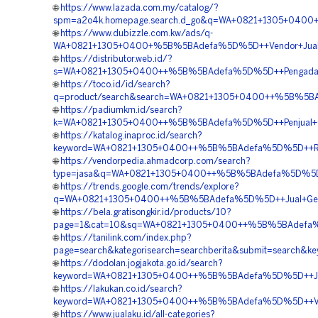
🌐
https://www.lazada.com.my/catalog/?
spm=a2o4k.homepage.search.d_go&q=WA+0821+1305+0400+
🌐
https://www.dubizzle.com.kw/ads/q-
WA+0821+1305+0400+%5B%5BAdefa%5D%5D++Vendor+Jual+Ge
🌐
https://distributor.web.id/?
s=WA+0821+1305+0400++%5B%5BAdefa%5D%5D++Pengadaan+M
🌐
https://toco.id/id/search?
q=product/search&search=WA+0821+1305+0400++%5B%5BAde
🌐
https://padiumkm.id/search?
k=WA+0821+1305+0400++%5B%5BAdefa%5D%5D++Penjual+Geof
🌐
https://katalog.inaproc.id/search?
keyword=WA+0821+1305+0400++%5B%5BAdefa%5D%5D++Reka
🌐
https://vendorpedia.ahmadcorp.com/search?
type=jasa&q=WA+0821+1305+0400++%5B%5BAdefa%5D%5D++J
🌐
https://trends.google.com/trends/explore?
q=WA+0821+1305+0400++%5B%5BAdefa%5D%5D++Jual+Geofoam
🌐
https://bela.gratisongkir.id/products/10?
page=1&cat=10&sq=WA+0821+1305+0400++%5B%5BAdefa%5D%
🌐
https://tanilink.com/index.php?
page=search&kategorisearch=searchberita&submit=search
🌐
https://dodolan.jogjakota.go.id/search?
keyword=WA+0821+1305+0400++%5B%5BAdefa%5D%5D++Jual+
🌐
https://lakukan.co.id/search?
keyword=WA+0821+1305+0400++%5B%5BAdefa%5D%5D++Vendo
🌐
https://www.jualaku.id/all-categories?