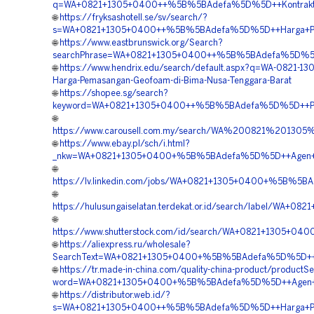
q=WA+0821+1305+0400++%5B%5BAdefa%5D%5D++Kontraktor
🌐
https://fryksashotell.se/sv/search/?
s=WA+0821+1305+0400++%5B%5BAdefa%5D%5D++Harga+Pasan
🌐
https://www.eastbrunswick.org/Search?
searchPhrase=WA+0821+1305+0400++%5B%5BAdefa%5D%5D++
🌐
https://www.hendrix.edu/search/default.aspx?q=WA-0821-1
Harga-Pemasangan-Geofoam-di-Bima-Nusa-Tenggara-Barat
🌐
https://shopee.sg/search?
keyword=WA+0821+1305+0400++%5B%5BAdefa%5D%5D++Pesa
🌐
https://www.carousell.com.my/search/WA%200821%20
🌐
https://www.ebay.pl/sch/i.html?
_nkw=WA+0821+1305+0400+%5B%5BAdefa%5D%5D++Agen+Penju
🌐
https://lv.linkedin.com/jobs/WA+0821+1305+0400+%5B%5B
🌐
https://hulusungaiselatan.terdekat.or.id/search/label/
🌐
https://www.shutterstock.com/id/search/WA+0821+1305+0
🌐
https://aliexpress.ru/wholesale?
SearchText=WA+0821+1305+0400+%5B%5BAdefa%5D%5D++Ja
🌐
https://tr.made-in-china.com/quality-china-product/productS
word=WA+0821+1305+0400+%5B%5BAdefa%5D%5D++Agen+Geof
🌐
https://distributor.web.id/?
s=WA+0821+1305+0400++%5B%5BAdefa%5D%5D++Harga+Pemas