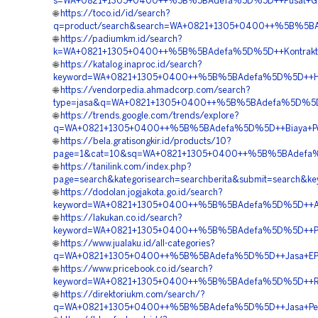
s=WA+0821+1305+0400++%5B%5BAdefa%5D%5D++Pusat+Geof
🌐
https://toco.id/id/search?
q=product/search&search=WA+0821+1305+0400++%5B%5BAd
🌐
https://padiumkm.id/search?
k=WA+0821+1305+0400++%5B%5BAdefa%5D%5D++Kontraktor+
🌐
https://katalog.inaproc.id/search?
keyword=WA+0821+1305+0400++%5B%5BAdefa%5D%5D++Harg
🌐
https://vendorpedia.ahmadcorp.com/search?
type=jasa&q=WA+0821+1305+0400++%5B%5BAdefa%5D%5D++P
🌐
https://trends.google.com/trends/explore?
q=WA+0821+1305+0400++%5B%5BAdefa%5D%5D++Biaya+Peng
🌐
https://bela.gratisongkir.id/products/10?
page=1&cat=10&sq=WA+0821+1305+0400++%5B%5BAdefa%5D%5
🌐
https://tanilink.com/index.php?
page=search&kategorisearch=searchberita&submit=searc
🌐
https://dodolan.jogjakota.go.id/search?
keyword=WA+0821+1305+0400++%5B%5BAdefa%5D%5D++Age
🌐
https://lakukan.co.id/search?
keyword=WA+0821+1305+0400++%5B%5BAdefa%5D%5D++Penye
🌐
https://www.jualaku.id/all-categories?
q=WA+0821+1305+0400++%5B%5BAdefa%5D%5D++Jasa+EPS+
🌐
https://www.pricebook.co.id/search?
keyword=WA+0821+1305+0400++%5B%5BAdefa%5D%5D++Reka
🌐
https://direktoriukm.com/search/?
q=WA+0821+1305+0400++%5B%5BAdefa%5D%5D++Jasa+Penga