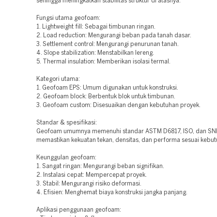
sehingga meningkatkan stabilitas struktur di atasnya.
Fungsi utama geofoam:
1. Lightweight fill: Sebagai timbunan ringan.
2. Load reduction: Mengurangi beban pada tanah dasar.
3. Settlement control: Mengurangi penurunan tanah.
4. Slope stabilization: Menstabilkan lereng.
5. Thermal insulation: Memberikan isolasi termal.
Kategori utama:
1. Geofoam EPS: Umum digunakan untuk konstruksi.
2. Geofoam block: Berbentuk blok untuk timbunan.
3. Geofoam custom: Disesuaikan dengan kebutuhan proyek.
Standar & spesifikasi:
Geofoam umumnya memenuhi standar ASTM D6817, ISO, dan SNI
memastikan kekuatan tekan, densitas, dan performa sesuai kebut
Keunggulan geofoam:
1. Sangat ringan: Mengurangi beban signifikan.
2. Instalasi cepat: Mempercepat proyek.
3. Stabil: Mengurangi risiko deformasi.
4. Efisien: Menghemat biaya konstruksi jangka panjang.
Aplikasi penggunaan geofoam: