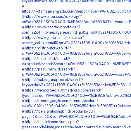
keywords=WA+0821+1305+0400+%5B%5BAdefa%5D%5D++Rekan
🌐
https://kotamagelang.ada.or.id/search/label/WA+0821+1
🌐
https://www.sribu.com/id/blog/?
s=WA+0821+1305+0400+%5B%5BAdefa%5D%5D++Vendor+Penga
🌐
https://www.lazada.vn/catalog/?
spm=a2o4n.homepage.search.d_go&q=WA+0821+1305+0400+
🌐
https://www.gumtree.com/search?
search_category=all&q=WA+0821+1305+0400+%5B%5BAdefa
🌐
https://distributor.web.id/?
s=WA+0821+1305+0400++%5B%5BAdefa%5D%5D++Order+Geof
🌐
https://toco.id/id/search?
q=product/search&search=WA+0821+1305+0400++%5B%5BAd
🌐
https://padiumkm.id/search?
k=WA+0821+1305+0400++%5B%5BAdefa%5D%5D++Jasa+Pasang
🌐
https://katalog.inaproc.id/search?
keyword=WA+0821+1305+0400++%5B%5BAdefa%5D%5D++Agen+P
🌐
https://vendorpedia.ahmadcorp.com/search?
type=jasa&q=WA+0821+1305+0400++%5B%5BAdefa%5D%5D++Pe
🌐
https://trends.google.com/trends/explore?
q=WA+0821+1305+0400++%5B%5BAdefa%5D%5D++Rekanan+Geo
🌐
https://bela.gratisongkir.id/products/10?
page=1&cat=10&sq=WA+0821+1305+0400++%5B%5BAdefa%5
🌐
https://tanilink.com/index.php?
page=search&kategorisearch=searchberita&submit=searc