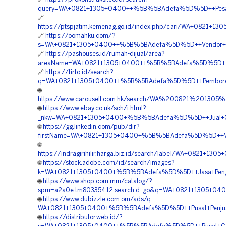
query=WA+0821+1305+0400++%5B%5BAdefa%5D%5D++Pesan+Ge
🔗
https://ptspjatim.kemenag.go.id/index.php/cari/WA+082
🔗
https://oomahku.com/?
s=WA+0821+1305+0400++%5B%5BAdefa%5D%5D++Vendor+Mate
🔗
https://pashouses.id/rumah-dijual/area?
areaName=WA+0821+1305+0400++%5B%5BAdefa%5D%5D++Or
🔗
https://tirto.id/search?
q=WA+0821+1305+0400++%5B%5BAdefa%5D%5D++Pemborong+G
🌐
https://www.carousell.com.hk/search/WA%200821%20
🌐
https://www.ebay.co.uk/sch/i.html?
_nkw=WA+0821+1305+0400+%5B%5BAdefa%5D%5D++Jual+Geo
🌐
https://gg.linkedin.com/pub/dir?
firstName=WA+0821+1305+0400+%5B%5BAdefa%5D%5D++Ven
🌐
https://indragirihilir.harga.biz.id/search/label/WA+08
🌐
https://stock.adobe.com/id/search/images?
k=WA+0821+1305+0400+%5B%5BAdefa%5D%5D++Jasa+Pengadaa
🌐
https://www.shop.com.mm/catalog/?
spm=a2a0e.tm80335412.search.d_go&q=WA+0821+1305+040
🌐
https://www.dubizzle.com.om/ads/q-
WA+0821+1305+0400+%5B%5BAdefa%5D%5D++Pusat+Penjuala
🌐
https://distributor.web.id/?