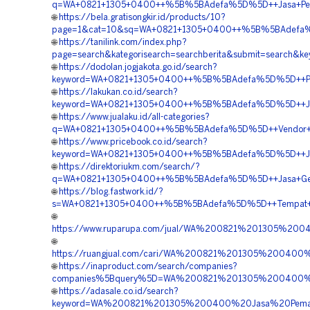
q=WA+0821+1305+0400++%5B%5BAdefa%5D%5D++Jasa+Pemas
🌐
https://bela.gratisongkir.id/products/10?
page=1&cat=10&sq=WA+0821+1305+0400++%5B%5BAdefa%5D
🌐
https://tanilink.com/index.php?
page=search&kategorisearch=searchberita&submit=searc
🌐
https://dodolan.jogjakota.go.id/search?
keyword=WA+0821+1305+0400++%5B%5BAdefa%5D%5D++Peng
🌐
https://lakukan.co.id/search?
keyword=WA+0821+1305+0400++%5B%5BAdefa%5D%5D++Jasa+
🌐
https://www.jualaku.id/all-categories?
q=WA+0821+1305+0400++%5B%5BAdefa%5D%5D++Vendor+Mat
🌐
https://www.pricebook.co.id/search?
keyword=WA+0821+1305+0400++%5B%5BAdefa%5D%5D++Jasa
🌐
https://direktoriukm.com/search/?
q=WA+0821+1305+0400++%5B%5BAdefa%5D%5D++Jasa+Geofoa
🌐
https://blog.fastwork.id/?
s=WA+0821+1305+0400++%5B%5BAdefa%5D%5D++Tempat+Jua
🌐
https://www.ruparupa.com/jual/WA%200821%201305%
🌐
https://ruangjual.com/cari/WA%200821%201305%2004
🌐
https://inaproduct.com/search/companies?
companies%5Bquery%5D=WA%200821%201305%200400%2
🌐
https://adasale.co.id/search?
keyword=WA%200821%201305%200400%20Jasa%20Pema