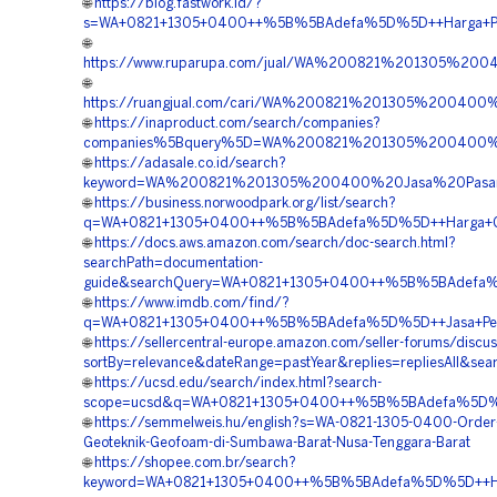
🌐
https://blog.fastwork.id/?
s=WA+0821+1305+0400++%5B%5BAdefa%5D%5D++Harga+Pema
🌐
https://www.ruparupa.com/jual/WA%200821%201305%2
🌐
https://ruangjual.com/cari/WA%200821%201305%2004
🌐
https://inaproduct.com/search/companies?
companies%5Bquery%5D=WA%200821%201305%200400%2
🌐
https://adasale.co.id/search?
keyword=WA%200821%201305%200400%20Jasa%20Pasan
🌐
https://business.norwoodpark.org/list/search?
q=WA+0821+1305+0400++%5B%5BAdefa%5D%5D++Harga+Geof
🌐
https://docs.aws.amazon.com/search/doc-search.html?
searchPath=documentation-
guide&searchQuery=WA+0821+1305+0400++%5B%5BAdefa%5
🌐
https://www.imdb.com/find/?
q=WA+0821+1305+0400++%5B%5BAdefa%5D%5D++Jasa+Penga
🌐
https://sellercentral-europe.amazon.com/seller-forums/discus
sortBy=relevance&dateRange=pastYear&replies=repliesAl
🌐
https://ucsd.edu/search/index.html?search-
scope=ucsd&q=WA+0821+1305+0400++%5B%5BAdefa%5D%5D
🌐
https://semmelweis.hu/english?s=WA-0821-1305-0400-Order-
Geoteknik-Geofoam-di-Sumbawa-Barat-Nusa-Tenggara-Barat
🌐
https://shopee.com.br/search?
keyword=WA+0821+1305+0400++%5B%5BAdefa%5D%5D++Harg