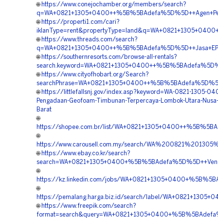
🌐
https://www.conejochamber.org/members/search?
q=WA+0821+1305+0400++%5B%5BAdefa%5D%5D++Agen+Penju
🌐
https://properti1.com/cari?
iklanType=rent&propertyType=land&q=WA+0821+1305+040
🌐
https://www.threads.com/search?
q=WA+0821+1305+0400++%5B%5BAdefa%5D%5D++Jasa+EPS+
🌐
https://southernresorts.com/browse-all-rentals?
search.keyword=WA+0821+1305+0400++%5B%5BAdefa%5D%5D+
🌐
https://www.cityofhobart.org/Search?
searchPhrase=WA+0821+1305+0400++%5B%5BAdefa%5D%5D++
🌐
https://littlefallsnj.gov/index.asp?keyword=WA-0821-1305-04
Pengadaan-Geofoam-Timbunan-Terpercaya-Lombok-Utara-Nusa-
Barat
🌐
https://shopee.com.br/list/WA+0821+1305+0400++%5B%5BA
🌐
https://www.carousell.com.my/search/WA%200821%20
🌐
https://www.ebay.co.kr/search?
search=WA+0821+1305+0400+%5B%5BAdefa%5D%5D++Vendor+J
🌐
https://kz.linkedin.com/jobs/WA+0821+1305+0400+%5B%5
🌐
https://pemalang.harga.biz.id/search/label/WA+0821+13
🌐
https://www.freepik.com/search?
format=search&query=WA+0821+1305+0400+%5B%5BAdefa%5