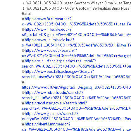
📱 WA 0821 1305 0400 - Agen Geofoam Wilayah Bima Nusa Teng
📱 WA 0821 1305 0400 - Order Geofoam Berkualitas Bima Nusa
Barat
🌐
https://www.fa.ru/search/?
q=WA+0821+1305+0400++%5B%5BAdefa%5D%5D++Jasa+Pengada
🌐
https://www.hillsdale.edu/?
s#gsc.tab=0&gsc.q=WA+0821+1305+0400++%5B%5BAdefa%5
🌐
https://www.uni-miskolc.hu/?
s=WA+0821+1305+0400++%5B%5BAdefa%5D%5D++Biaya+Pen
🌐
https://www.kcc.edu/search/?
q=WA+0821+1305+0400++%5B%5BAdefa%5D%5D++Harga+Pema
🌐
https://vilniustech.lt/paieskos-rezultatai/?
search=WA+0821+1305+0400++%5B%5BAdefa%5D%5D++Suppl
🌐
https://www.postfallspolice.gov/Search?
searchPhrase=WA+0821+1305+0400++%5B%5BAdefa%5D%5D++
🌐
https://www.vdu.lt/en/#gsc.tab=0&gsc.q=WA+0821+1305+
🌐
https://www.roberts.edu/search/?
search_field=WA+0821+1305+0400++%5B%5BAdefa%5D%5D++
🌐
https://ncat.nsw.gov.au/search.html?
searchtext=WA+0821+1305+0400++%5B%5BAdefa%5D%5D++Ven
🌐
https://www.gla.ac.uk/search/?
query=WA+0821+1305+0400++%5B%5BAdefa%5D%5D++Pusat+
🌐
https://khentii.mn/search?
q2=WA+0821+1305+0400++%5B%5BAdefa%5D%5D++Harga+Pasa