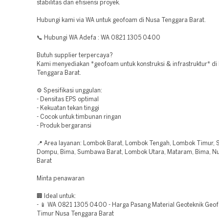
stabilitas dan efisiensi proyek.
Hubungi kami via WA untuk geofoam di Nusa Tenggara Barat.
📞 Hubungi WA Adefa : WA 0821 1305 0400
Butuh supplier terpercaya?
Kami menyediakan *geofoam untuk konstruksi & infrastruktur* di
Tenggara Barat.
⚙️ Spesifikasi unggulan:
- Densitas EPS optimal
- Kekuatan tekan tinggi
- Cocok untuk timbunan ringan
- Produk bergaransi
📍 Area layanan: Lombok Barat, Lombok Tengah, Lombok Timur,
Dompu, Bima, Sumbawa Barat, Lombok Utara, Mataram, Bima, N
Barat
Minta penawaran
🏢 Ideal untuk:
- 📱 WA 0821 1305 0400 - Harga Pasang Material Geoteknik Ge
Timur Nusa Tenggara Barat