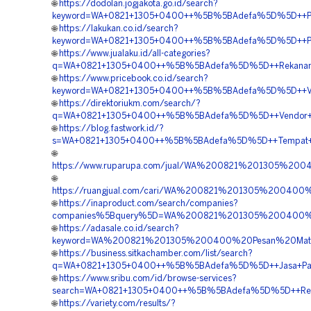
🌐
https://dodolan.jogjakota.go.id/search?
keyword=WA+0821+1305+0400++%5B%5BAdefa%5D%5D++Penye
🌐
https://lakukan.co.id/search?
keyword=WA+0821+1305+0400++%5B%5BAdefa%5D%5D++Pusat
🌐
https://www.jualaku.id/all-categories?
q=WA+0821+1305+0400++%5B%5BAdefa%5D%5D++Rekanan+Ge
🌐
https://www.pricebook.co.id/search?
keyword=WA+0821+1305+0400++%5B%5BAdefa%5D%5D++Vend
🌐
https://direktoriukm.com/search/?
q=WA+0821+1305+0400++%5B%5BAdefa%5D%5D++Vendor+Peng
🌐
https://blog.fastwork.id/?
s=WA+0821+1305+0400++%5B%5BAdefa%5D%5D++Tempat+Jual+
🌐
https://www.ruparupa.com/jual/WA%200821%201305%
🌐
https://ruangjual.com/cari/WA%200821%201305%20040
🌐
https://inaproduct.com/search/companies?
companies%5Bquery%5D=WA%200821%201305%200400%2
🌐
https://adasale.co.id/search?
keyword=WA%200821%201305%200400%20Pesan%20Mater
🌐
https://business.sitkachamber.com/list/search?
q=WA+0821+1305+0400++%5B%5BAdefa%5D%5D++Jasa+Pasa
🌐
https://www.sribu.com/id/browse-services?
search=WA+0821+1305+0400++%5B%5BAdefa%5D%5D++Rekan
🌐
https://variety.com/results/?