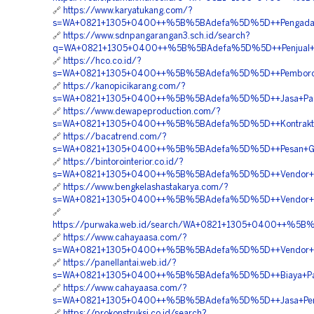
🔗
https://www.karyatukang.com/?
s=WA+0821+1305+0400++%5B%5BAdefa%5D%5D++Pengadaan+
🔗
https://www.sdnpangarangan3.sch.id/search?
q=WA+0821+1305+0400++%5B%5BAdefa%5D%5D++Penjual+Geo
🔗
https://hco.co.id/?
s=WA+0821+1305+0400++%5B%5BAdefa%5D%5D++Pemborong+
🔗
https://kanopicikarang.com/?
s=WA+0821+1305+0400++%5B%5BAdefa%5D%5D++Jasa+Pasa
🔗
https://www.dewapeproduction.com/?
s=WA+0821+1305+0400++%5B%5BAdefa%5D%5D++Kontraktor
🔗
https://bacatrend.com/?
s=WA+0821+1305+0400++%5B%5BAdefa%5D%5D++Pesan+Geofo
🔗
https://bintorointerior.co.id/?
s=WA+0821+1305+0400++%5B%5BAdefa%5D%5D++Vendor+Geo
🔗
https://www.bengkelashastakarya.com/?
s=WA+0821+1305+0400++%5B%5BAdefa%5D%5D++Vendor+Geofo
🔗
https://purwaka.web.id/search/WA+0821+1305+0400++%5
🔗
https://www.cahayaasa.com/?
s=WA+0821+1305+0400++%5B%5BAdefa%5D%5D++Vendor+Peng
🔗
https://panellantai.web.id/?
s=WA+0821+1305+0400++%5B%5BAdefa%5D%5D++Biaya+Pasan
🔗
https://www.cahayaasa.com/?
s=WA+0821+1305+0400++%5B%5BAdefa%5D%5D++Jasa+Penga
🔗
https://prokonstruksi.co.id/search?