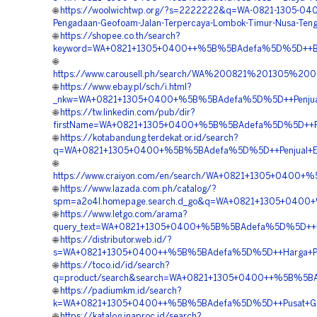
🌐
https://woolwichtwp.org/?s=2222222&q=WA-0821-1305-040
Pengadaan-Geofoam-Jalan-Terpercaya-Lombok-Timur-Nusa-Teng
🌐
https://shopee.co.th/search?
keyword=WA+0821+1305+0400++%5B%5BAdefa%5D%5D++Biay
🌐
https://www.carousell.ph/search/WA%200821%201305
🌐
https://www.ebay.pl/sch/i.html?
_nkw=WA+0821+1305+0400+%5B%5BAdefa%5D%5D++Penjual+
🌐
https://tw.linkedin.com/pub/dir?
firstName=WA+0821+1305+0400+%5B%5BAdefa%5D%5D++Pen
🌐
https://kotabandung.terdekat.or.id/search?
q=WA+0821+1305+0400+%5B%5BAdefa%5D%5D++Penjual+EPS+
🌐
https://www.craiyon.com/en/search/WA+0821+1305+0400+
🌐
https://www.lazada.com.ph/catalog/?
spm=a2o4l.homepage.search.d_go&q=WA+0821+1305+0400+
🌐
https://www.letgo.com/arama?
query_text=WA+0821+1305+0400+%5B%5BAdefa%5D%5D++Bia
🌐
https://distributor.web.id/?
s=WA+0821+1305+0400++%5B%5BAdefa%5D%5D++Harga+Pemas
🌐
https://toco.id/id/search?
q=product/search&search=WA+0821+1305+0400++%5B%5BAde
🌐
https://padiumkm.id/search?
k=WA+0821+1305+0400++%5B%5BAdefa%5D%5D++Pusat+Geofo
🌐
https://katalog.inaproc.id/search?