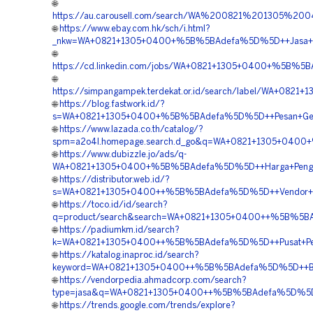
🌐
https://au.carousell.com/search/WA%200821%201305
🌐
https://www.ebay.com.hk/sch/i.html?
_nkw=WA+0821+1305+0400+%5B%5BAdefa%5D%5D++Jasa+Pasan
🌐
https://cd.linkedin.com/jobs/WA+0821+1305+0400+%5B%5B
🌐
https://simpangampek.terdekat.or.id/search/label/WA+0
🌐
https://blog.fastwork.id/?
s=WA+0821+1305+0400+%5B%5BAdefa%5D%5D++Pesan+Geofoa
🌐
https://www.lazada.co.th/catalog/?
spm=a2o4l.homepage.search.d_go&q=WA+0821+1305+0400+
🌐
https://www.dubizzle.jo/ads/q-
WA+0821+1305+0400+%5B%5BAdefa%5D%5D++Harga+Pengadaa
🌐
https://distributor.web.id/?
s=WA+0821+1305+0400++%5B%5BAdefa%5D%5D++Vendor+Jua
🌐
https://toco.id/id/search?
q=product/search&search=WA+0821+1305+0400++%5B%5BAd
🌐
https://padiumkm.id/search?
k=WA+0821+1305+0400++%5B%5BAdefa%5D%5D++Pusat+Penga
🌐
https://katalog.inaproc.id/search?
keyword=WA+0821+1305+0400++%5B%5BAdefa%5D%5D++Biay
🌐
https://vendorpedia.ahmadcorp.com/search?
type=jasa&q=WA+0821+1305+0400++%5B%5BAdefa%5D%5D++Ko
🌐
https://trends.google.com/trends/explore?