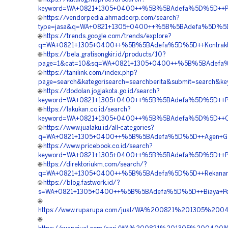
keyword=WA+0821+1305+0400++%5B%5BAdefa%5D%5D++Peny
🌐
https://vendorpedia.ahmadcorp.com/search?
type=jasa&q=WA+0821+1305+0400++%5B%5BAdefa%5D%5D++P
🌐
https://trends.google.com/trends/explore?
q=WA+0821+1305+0400++%5B%5BAdefa%5D%5D++Kontraktor
🌐
https://bela.gratisongkir.id/products/10?
page=1&cat=10&sq=WA+0821+1305+0400++%5B%5BAdefa%5D
🌐
https://tanilink.com/index.php?
page=search&kategorisearch=searchberita&submit=search
🌐
https://dodolan.jogjakota.go.id/search?
keyword=WA+0821+1305+0400++%5B%5BAdefa%5D%5D++Pem
🌐
https://lakukan.co.id/search?
keyword=WA+0821+1305+0400++%5B%5BAdefa%5D%5D++Order
🌐
https://www.jualaku.id/all-categories?
q=WA+0821+1305+0400++%5B%5BAdefa%5D%5D++Agen+Geofo
🌐
https://www.pricebook.co.id/search?
keyword=WA+0821+1305+0400++%5B%5BAdefa%5D%5D++Penjua
🌐
https://direktoriukm.com/search/?
q=WA+0821+1305+0400++%5B%5BAdefa%5D%5D++Rekanan+Geo
🌐
https://blog.fastwork.id/?
s=WA+0821+1305+0400++%5B%5BAdefa%5D%5D++Biaya+Penga
🌐
https://www.ruparupa.com/jual/WA%200821%201305%
🌐