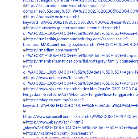
https://ruangjual.com/cari/WA%200821%201305%200400
🌐
https://inaproduct.com/search/companies?
companies%5Bquery%5D=WA%200821%201305%200400%20
🌐
https://adasale.co.id/search?
keyword=WA%200821%201305%200400%20Pesan%20Geo
🌐
https://business.greaterbentonville.com/list/search?
q=WA+0821+1305+0400++%5B%5BAdefa%5D%5D++Pesan+Geofo
🌐
https://unitedkingdommanufacturing.com/search-result?
business=MA&countries=global&search=WA+0821+1305+040
🌐
https://medium.com/search?
q=WA+0821+1305+0400++%5B%5BAdefa%5D%5D++Supplier+
🌐
https://members.metrosa.com/list/category/family-counselors
697?
q=WA+0821+1305+0400++%5B%5BAdefa%5D%5D++Agen+Penju
🌐
https://www.uchceu.es/buscador?
q=WA+0821+1305+0400++%5B%5BAdefa%5D%5D++Kontraktor+P
🌐
https://www.sjsu.edu/search/index.html?q=WA-0821-1305-04
Pengadaan-Geofoam-ASTM-Lombok-Tengah-Nusa-Tenggara-Bara
🌐
https://shopee.com.my/search?
keyword=WA+0821+1305+0400++%5B%5BAdefa%5D%5D++Pusa
🌐
https://www.carousell.com.hk/search/WA%200821%201
🌐
https://www.ebay.at/sch/i.html?
_nkw=WA+0821+1305+0400+%5B%5BAdefa%5D%5D++Pusat+Pen
🌐
https://kz.linkedin.com/jobs/search?