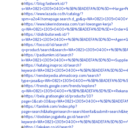
🌐
https://blog.fastwork.id/?
s=WA+0821+1305+0400+%5B%5BADEFA%5D%5D++Harga+Pengad
🌐
https://www.lazada.co.th/catalog/?
spm=a2o4l.homepage.search.d_go&q=WA+0821+1305+0400+
🌐
https://www.lokerindonesia.com/cari-lowongan-kerja?
q=WA+0821+1305+0400+%5B%5BADEFA%5D%5D++Order+Geof
🌐
https://distributor.web.id/?
s=WA+0821+1305+0400++%5B%5BADEFA%5D%5D++Agen+Geofoa
🌐
https://toco.id/id/search?
q=product/search&search=WA+0821+1305+0400++%5B%5BADE
🌐
https://padiumkm.id/search?
k=WA+0821+1305+0400++%5B%5BADEFA%5D%5D++Supplier+G
🌐
https://katalog.inaproc.id/search?
keyword=WA+0821+1305+0400++%5B%5BADEFA%5D%5D++Harg
🌐
https://vendorpedia.ahmadcorp.com/search?
type=jasa&q=WA+0821+1305+0400++%5B%5BADEFA%5D%5D++
🌐
https://trends.google.com/trends/explore?
q=WA+0821+1305+0400++%5B%5BADEFA%5D%5D++Rekanan+G
🌐
https://bela.gratisongkir.id/products/10?
page=1&cat=10&sq=WA+0821+1305+0400++%5B%5BADEFA%5D%5
🌐
https://tanilink.com/index.php?
page=search&kategorisearch=searchberita&submit=search
🌐
https://dodolan.jogjakota.go.id/search?
keyword=WA+0821+1305+0400++%5B%5BADEFA%5D%5D++Vend
🌐
https://lakukan.co.id/search?