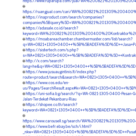
https://www.ruparupa.com/jual/WA%200821%201305%20
🌐
https://ruangjual.com/cari/WA%200821%201305%200400
🌐
https://inaproduct.com/search/companies?
companies%5Bquery%5D=WA%200821%201305%200400%
🌐
https://adasale.co.id/search?
keyword=WA%200821%201305%200400%20Kontraktor%20
🌐
https://moabareachamber.chambermaster.com/list/search?
q=WA+0821+1305+0400++%5B%5BADEFA%5D%5D++Jasa+Pasang
🌐
https://sistertech.com/s.php?
s=WA+0821+1305+0400++%5B%5BADEFA%5D%5D++Kontraktor
🌐
http://x.com/search?
lang=he&q=WA+0821+1305+0400++%5B%5BADEFA%5D%5D++P
🌐
https://www.jusuaugintinis.lt/index.php?
route=product/search&search=WA+0821+1305+0400++%5B
🌐
https://www.cos.edu/en-
us/Pages/SearchResult.aspx#k=WA+0821+1305+0400++%5B
🌐
https://uni-sofia.bg/search/?q=WA-0821-1305-0400-Pesan-
Jalan-Terdekat-Pekanbaru-Riau
🌐
https://shopee.co.th/search?
keyword=WA+0821+1305+0400++%5B%5BADEFA%5D%5D++Biay
🌐
https://www.carousell.sg/search/WA%200821%201305%
🌐
https://www.befr.ebay.be/sch/i.html?
_nkw=WA+0821+1305+0400+%5B%5BADEFA%5D%5D++Pusat+EP