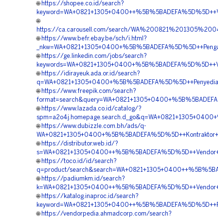
🌐
https://shopee.co.id/search?
keyword=WA+0821+1305+0400++%5B%5BADEFA%5D%5D++Vendor+
🌐
https://ca.carousell.com/search/WA%200821%201305%2
🌐
https://www.befr.ebay.be/sch/i.html?
_nkw=WA+0821+1305+0400+%5B%5BADEFA%5D%5D++Pengadaan
🌐
https://ge.linkedin.com/jobs/search?
keywords=WA+0821+1305+0400+%5B%5BADEFA%5D%5D++Vendor+
🌐
https://idirayeuk.ada.or.id/search?
q=WA+0821+1305+0400+%5B%5BADEFA%5D%5D++Penyedia+Mater
🌐
https://www.freepik.com/search?
format=search&query=WA+0821+1305+0400+%5B%5BADEFA%5D%
🌐
https://www.lazada.co.id/catalog/?
spm=a2o4j.homepage.search.d_go&q=WA+0821+1305+0400+%
🌐
https://www.dubizzle.com.bh/ads/q-
WA+0821+1305+0400+%5B%5BADEFA%5D%5D++Kontraktor+Pemas
🌐
https://distributor.web.id/?
s=WA+0821+1305+0400++%5B%5BADEFA%5D%5D++Vendor+Jual+M
🌐
https://toco.id/id/search?
q=product/search&search=WA+0821+1305+0400++%5B%5BAD
🌐
https://padiumkm.id/search?
k=WA+0821+1305+0400++%5B%5BADEFA%5D%5D++Vendor+Mater
🌐
https://katalog.inaproc.id/search?
keyword=WA+0821+1305+0400++%5B%5BADEFA%5D%5D++Pembo
🌐
https://vendorpedia.ahmadcorp.com/search?