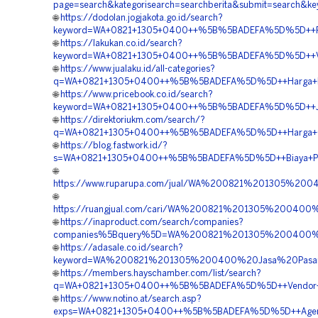
page=search&kategorisearch=searchberita&submit=searc
🌐
https://dodolan.jogjakota.go.id/search?
keyword=WA+0821+1305+0400++%5B%5BADEFA%5D%5D++Penga
🌐
https://lakukan.co.id/search?
keyword=WA+0821+1305+0400++%5B%5BADEFA%5D%5D++Vend
🌐
https://www.jualaku.id/all-categories?
q=WA+0821+1305+0400++%5B%5BADEFA%5D%5D++Harga+Pemas
🌐
https://www.pricebook.co.id/search?
keyword=WA+0821+1305+0400++%5B%5BADEFA%5D%5D++Jasa
🌐
https://direktoriukm.com/search/?
q=WA+0821+1305+0400++%5B%5BADEFA%5D%5D++Harga+Geof
🌐
https://blog.fastwork.id/?
s=WA+0821+1305+0400++%5B%5BADEFA%5D%5D++Biaya+Pema
🌐
https://www.ruparupa.com/jual/WA%200821%201305%2
🌐
https://ruangjual.com/cari/WA%200821%201305%20040
🌐
https://inaproduct.com/search/companies?
companies%5Bquery%5D=WA%200821%201305%200400%2
🌐
https://adasale.co.id/search?
keyword=WA%200821%201305%200400%20Jasa%20Pasang
🌐
https://members.hayschamber.com/list/search?
q=WA+0821+1305+0400++%5B%5BADEFA%5D%5D++Vendor+Pen
🌐
https://www.notino.at/search.asp?
exps=WA+0821+1305+0400++%5B%5BADEFA%5D%5D++Agen+Mat