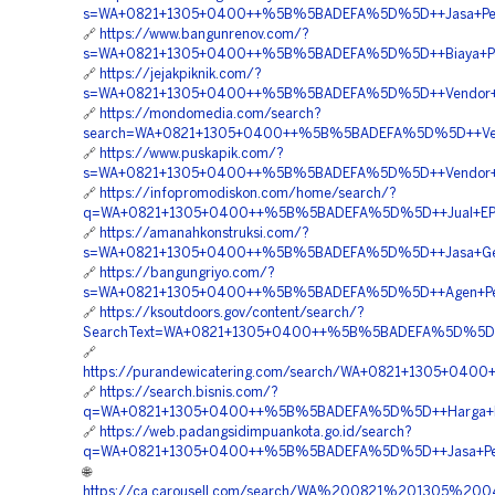
s=WA+0821+1305+0400++%5B%5BADEFA%5D%5D++Jasa+Pema
🔗
https://www.bangunrenov.com/?
s=WA+0821+1305+0400++%5B%5BADEFA%5D%5D++Biaya+Pemasa
🔗
https://jejakpiknik.com/?
s=WA+0821+1305+0400++%5B%5BADEFA%5D%5D++Vendor+Ju
🔗
https://mondomedia.com/search?
search=WA+0821+1305+0400++%5B%5BADEFA%5D%5D++Vend
🔗
https://www.puskapik.com/?
s=WA+0821+1305+0400++%5B%5BADEFA%5D%5D++Vendor+Jual+M
🔗
https://infopromodiskon.com/home/search/?
q=WA+0821+1305+0400++%5B%5BADEFA%5D%5D++Jual+EPS+Ge
🔗
https://amanahkonstruksi.com/?
s=WA+0821+1305+0400++%5B%5BADEFA%5D%5D++Jasa+Geofo
🔗
https://bangungriyo.com/?
s=WA+0821+1305+0400++%5B%5BADEFA%5D%5D++Agen+Penju
🔗
https://ksoutdoors.gov/content/search/?
SearchText=WA+0821+1305+0400++%5B%5BADEFA%5D%5D++A
🔗
https://purandewicatering.com/search/WA+0821+1305+04
🔗
https://search.bisnis.com/?
q=WA+0821+1305+0400++%5B%5BADEFA%5D%5D++Harga+Pemas
🔗
https://web.padangsidimpuankota.go.id/search?
q=WA+0821+1305+0400++%5B%5BADEFA%5D%5D++Jasa+Pengada
🌐
https://ca.carousell.com/search/WA%200821%201305%2