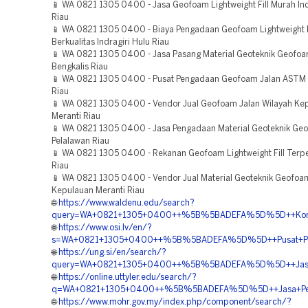
📱 WA 0821 1305 0400 - Jasa Geofoam Lightweight Fill Murah Indr
Riau
📱 WA 0821 1305 0400 - Biaya Pengadaan Geofoam Lightweight F
Berkualitas Indragiri Hulu Riau
📱 WA 0821 1305 0400 - Jasa Pasang Material Geoteknik Geofo
Bengkalis Riau
📱 WA 0821 1305 0400 - Pusat Pengadaan Geofoam Jalan ASTM R
Riau
📱 WA 0821 1305 0400 - Vendor Jual Geofoam Jalan Wilayah Ke
Meranti Riau
📱 WA 0821 1305 0400 - Jasa Pengadaan Material Geoteknik Ge
Pelalawan Riau
📱 WA 0821 1305 0400 - Rekanan Geofoam Lightweight Fill Terp
Riau
📱 WA 0821 1305 0400 - Vendor Jual Material Geoteknik Geofoa
Kepulauan Meranti Riau
🌐
https://www.waldenu.edu/search?
query=WA+0821+1305+0400++%5B%5BADEFA%5D%5D++Kontrak
🌐
https://www.osi.lv/en/?
s=WA+0821+1305+0400++%5B%5BADEFA%5D%5D++Pusat+Pen
🌐
https://ung.si/en/search/?
query=WA+0821+1305+0400++%5B%5BADEFA%5D%5D++Jasa+Geo
🌐
https://online.uttyler.edu/search/?
q=WA+0821+1305+0400++%5B%5BADEFA%5D%5D++Jasa+Pengad
🌐
https://www.mohr.gov.my/index.php/component/search/?