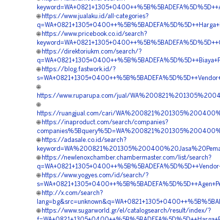
keyword=WA+0821+1305+0400++%5B%5BADEFA%5D%5D++Ag
🌐
https://www.jualaku.id/all-categories?
q=WA+0821+1305+0400++%5B%5BADEFA%5D%5D++Harga+Pasa
🌐
https://www.pricebook.co.id/search?
keyword=WA+0821+1305+0400++%5B%5BADEFA%5D%5D++Orde
🌐
https://direktoriukm.com/search/?
q=WA+0821+1305+0400++%5B%5BADEFA%5D%5D++Biaya+Pemasa
🌐
https://blog.fastwork.id/?
s=WA+0821+1305+0400++%5B%5BADEFA%5D%5D++Vendor+Jual
🌐
https://www.ruparupa.com/jual/WA%200821%201305%2
🌐
https://ruangjual.com/cari/WA%200821%201305%2004
🌐
https://inaproduct.com/search/companies?
companies%5Bquery%5D=WA%200821%201305%200400%20
🌐
https://adasale.co.id/search?
keyword=WA%200821%201305%200400%20Jasa%20Pemas
🌐
https://newlenoxchamber.chambermaster.com/list/search?
q=WA+0821+1305+0400++%5B%5BADEFA%5D%5D++Vendor+Geo
🌐
https://www.yogyes.com/id/search/?
s=WA+0821+1305+0400++%5B%5BADEFA%5D%5D++Agen+Penju
🌐
http://x.com/search?
lang=bg&src=unknown&q=WA+0821+1305+0400++%5B%5BADE
🌐
https://www.sugarworld.gr/el/catalogsearch/result/index/?
f=WA+0821+1305+0400++%5B%5BADEFA%5D%5D++Harga+Pemas