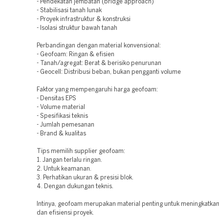
- Pendekatan jembatan (bridge approach)
- Stabilisasi tanah lunak
- Proyek infrastruktur & konstruksi
- Isolasi struktur bawah tanah
Perbandingan dengan material konvensional:
- Geofoam: Ringan & efisien
- Tanah/agregat: Berat & berisiko penurunan
- Geocell: Distribusi beban, bukan pengganti volume
Faktor yang mempengaruhi harga geofoam:
- Densitas EPS
- Volume material
- Spesifikasi teknis
- Jumlah pemesanan
- Brand & kualitas
Tips memilih supplier geofoam:
1. Jangan terlalu ringan.
2. Untuk keamanan.
3. Perhatikan ukuran & presisi blok.
4. Dengan dukungan teknis.
Intinya, geofoam merupakan material penting untuk meningkatkan 
dan efisiensi proyek.