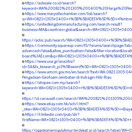
🌐
https://adasale.co.id/search?
keyword=WA%200821%201305%200400%20Harga%20Pengada
🌐
https://www.maryvillechamber.com/list/search?
q=WA+0821+1305+0400++%5B%5BADEFA%5D%5D++Pemborong+E
🌐
https://unitedkingdommanufacturing.com/search-result?
business=MA&countries=global&search=WA+0821+1305+0400+
🌐
https://adoc.pub/search/WA+0821+1305+0400++%5B%5BADEFA
🌐
https://community.squareup.com/t5/forums/searchpage/ta
advanced=false&allow_punctuation=false&filter=location&locat
board%3AEcom&q=WA+0821+1305+0400++%5B%5BADEFA%5D%5D+
🌐
https://www.uoa.gr/anazitisi?
id=54&tx_kesearch_pi1%5Bsword%5D=WA+0821+1305+0400++%
🌐
https://www.amcm.gov.mo/en/search?text=WA-0821-1305-04
Pengadaan-Geofoam-Jembatan-di-Indragiri-Hilir-Riau
🌐
https://shopee.com.my/search?
keyword=WA+0821+1305+0400++%5B%5BADEFA%5D%5D++Rekanan
🌐
https://id.carousell.com/search/WA%200821%201305%
🌐
https://www.ebay.com.hk/sch/i.html?
_nkw=WA+0821+1305+0400+%5B%5BADEFA%5D%5D++Biaya+Pa
🌐
https://il.linkedin.com/pub/dir?
firstName=WA+0821+1305+0400+%5B%5BADEFA%5D%5D++Biaya
🌐
https://ogankomeringulutimur.terdekat.or.id/search/lab