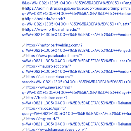
8&q=WA+0821+1305+0400++%5B%5BADEFA%5D%5D++Pengadaan+
🌐
https://administracion.gob.es/buscador/buscadorSimple.htm
q=WA+0821+1305+0400++%5B%5BADEFA%5D%5D++Pemborong
🌐
https://usi.edu/search?
q=WA+0821+1305+0400++%5B%5BADEFA%5D%5D++Pusat+Pengad
🌐
https://www.northcarolina.edu/?
s=WA+0821+1305+0400++%5B%5BADEFA%5D%5D++Vendor+EP
🔗
https://hartonoartwelding.com/?
s=WA+0821+1305+0400++%5B%5BADEFA%5D%5D++Penyedia+Mate
🔗
https://www.pusakaabadi.com/?
s=WA+0821+1305+0400++%5B%5BADEFA%5D%5D++Jasa+Pemas
🔗
https://mauproject.com/?
s=WA+0821+1305+0400++%5B%5BADEFA%5D%5D++Vendor+Geo
🔗
https://ketik.com/search/?
search=WA+0821+1305+0400++%5B%5BADEFA%5D%5D++Biaya
🔗
https://www.inews.id/find?
q=WA+0821+1305+0400++%5B%5BADEFA%5D%5D++Biaya+Pasan
🔗
http://benih-ikan.com/?
s=WA+0821+1305+0400++%5B%5BADEFA%5D%5D++Rekanan+Geof
🔗
https://rri.co.id/sprint?
query=WA+0821+1305+0400++%5B%5BADEFA%5D%5D++Biaya+P
🔗
https://mgt.co.id/?
s=WA+0821+1305+0400++%5B%5BADEFA%5D%5D++Rekanan+Geo
🔗
https://www.tukangsurabaya.com/?