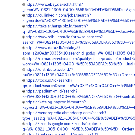
🌐
https://www.ebay.de/sch/i.html?
_nkw=WA+0821+1305+0400+%5B%5BADEFA%5D%5D++Agen+Penju
🌐
https://cu.linkedin.com/jobs/search?
keywords=WA+0821+1305+0400+%5B%5BADEFA%5D%5D++Penj
🌐
https://takalar.harga.biz.id/search?
q=WA+0821+1305+0400+%5B%5BADEFA%5D%5D++Jasa+Penga
🌐
https://www.sribu.com/id/browse-services?
search=WA+0821+1305+0400+%5B%5BADEFA%5D%5D++Vendor
🌐
https://www.daraz.lk/catalog/?
spm=a2a0e.tm80335410.search.d_go&q=WA+0821+1305+0
🌐
https://ru.made-in-china.com/quality-china-product/productS
word=WA+0821+1305+0400+%5B%5BADEFA%5D%5D++Jual+Ge
🌐
https://distributor.web.id/?
s=WA+0821+1305+0400++%5B%5BADEFA%5D%5D++Order+Geo
🌐
https://toco.id/id/search?
q=product/search&search=WA+0821+1305+0400++%5B%5BA
🌐
https://padiumkm.id/search?
k=WA+0821+1305+0400++%5B%5BADEFA%5D%5D++Kontraktor+
🌐
https://katalog.inaproc.id/search?
keyword=WA+0821+1305+0400++%5B%5BADEFA%5D%5D++Biay
🌐
https://vendorpedia.ahmadcorp.com/search?
type=jasa&q=WA+0821+1305+0400++%5B%5BADEFA%5D%5D++
🌐
https://trends.google.com/trends/explore?
q=WA+0821+1305+0400++%5B%5BADEFA%5D%5D++Order+Geo
🌐
https://bela.gratisongkir.id/products/10?