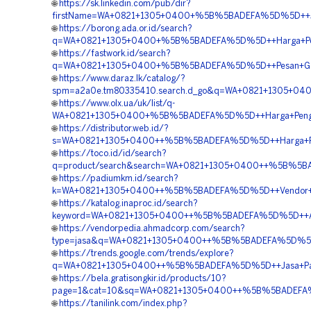
🌐
https://sk.linkedin.com/pub/dir?
firstName=WA+0821+1305+0400+%5B%5BADEFA%5D%5D++Jasa
🌐
https://borong.ada.or.id/search?
q=WA+0821+1305+0400+%5B%5BADEFA%5D%5D++Harga+Pengada
🌐
https://fastwork.id/search?
q=WA+0821+1305+0400+%5B%5BADEFA%5D%5D++Pesan+Geofo
🌐
https://www.daraz.lk/catalog/?
spm=a2a0e.tm80335410.search.d_go&q=WA+0821+1305+04
🌐
https://www.olx.ua/uk/list/q-
WA+0821+1305+0400+%5B%5BADEFA%5D%5D++Harga+Pengadaa
🌐
https://distributor.web.id/?
s=WA+0821+1305+0400++%5B%5BADEFA%5D%5D++Harga+Pasang+
🌐
https://toco.id/id/search?
q=product/search&search=WA+0821+1305+0400++%5B%5BADE
🌐
https://padiumkm.id/search?
k=WA+0821+1305+0400++%5B%5BADEFA%5D%5D++Vendor+Peng
🌐
https://katalog.inaproc.id/search?
keyword=WA+0821+1305+0400++%5B%5BADEFA%5D%5D++Age
🌐
https://vendorpedia.ahmadcorp.com/search?
type=jasa&q=WA+0821+1305+0400++%5B%5BADEFA%5D%5D++Pu
🌐
https://trends.google.com/trends/explore?
q=WA+0821+1305+0400++%5B%5BADEFA%5D%5D++Jasa+Pasan
🌐
https://bela.gratisongkir.id/products/10?
page=1&cat=10&sq=WA+0821+1305+0400++%5B%5BADEFA%5D%
🌐
https://tanilink.com/index.php?