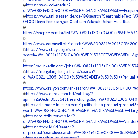
🌐
https://www.coker.edu/?
s=WA+0821+1305+0400++%5B%5BADEFA%5D%5D++Penjual+Ge
🌐
https://www.uni-giessen.de/de/@@search?SearchableText=W
0400-Biaya-Pemasangan-Geofoam-Wilayah-Rokan-Hulu-Riau
🌐
https://shopee.com.br/list/WA+0821+1305+0400++%5B%5BAD
🌐
https://www.carousell.ph/search/WA%200821%201305%
🌐
https://www.ebay.co.jp/search?
search=WA+0821+1305+0400+%5B%5BADEFA%5D%5D++Agen+P
🌐
https://sk.linkedin.com/jobs/WA+0821+1305+0400+%5B%5
🌐
https://magelang.harga.biz.id/search?
q=WA+0821+1305+0400+%5B%5BADEFA%5D%5D++Penjual+Geo
🌐
https://www.craiyon.com/en/search/WA+0821+1305+0400+%
🌐
https://www.daraz.com.bd/catalog/?
spm=a2a0e.tm80335411.search.d_go&q=WA+0821+1305+04
🌐
https://id.made-in-china.com/quality-china-product/productS
word=WA+0821+1305+0400+%5B%5BADEFA%5D%5D++Harga+G
🌐
https://distributor.web.id/?
s=WA+0821+1305+0400++%5B%5BADEFA%5D%5D++Vendor+EP
🌐
https://toco.id/id/search?
q=product/search&search=WA+0821+1305+0400++%5B%5BA