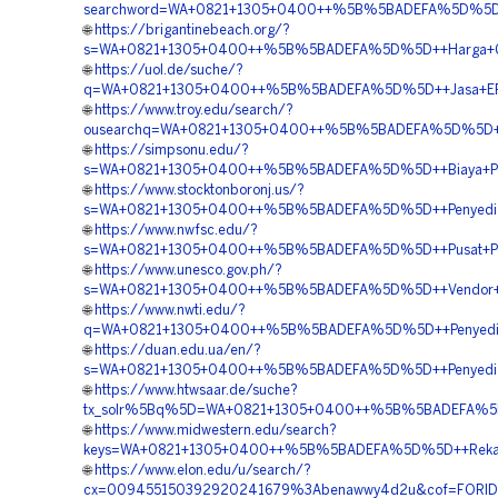
searchword=WA+0821+1305+0400++%5B%5BADEFA%5D%5D++Pu
🌐
https://brigantinebeach.org/?
s=WA+0821+1305+0400++%5B%5BADEFA%5D%5D++Harga+Geo
🌐
https://uol.de/suche/?
q=WA+0821+1305+0400++%5B%5BADEFA%5D%5D++Jasa+EPS+
🌐
https://www.troy.edu/search/?
ousearchq=WA+0821+1305+0400++%5B%5BADEFA%5D%5D++Suppl
🌐
https://simpsonu.edu/?
s=WA+0821+1305+0400++%5B%5BADEFA%5D%5D++Biaya+Pemas
🌐
https://www.stocktonboronj.us/?
s=WA+0821+1305+0400++%5B%5BADEFA%5D%5D++Penyedia+Geo
🌐
https://www.nwfsc.edu/?
s=WA+0821+1305+0400++%5B%5BADEFA%5D%5D++Pusat+Pengada
🌐
https://www.unesco.gov.ph/?
s=WA+0821+1305+0400++%5B%5BADEFA%5D%5D++Vendor+Mate
🌐
https://www.nwti.edu/?
q=WA+0821+1305+0400++%5B%5BADEFA%5D%5D++Penyedia+Ma
🌐
https://duan.edu.ua/en/?
s=WA+0821+1305+0400++%5B%5BADEFA%5D%5D++Penyedia+Ge
🌐
https://www.htwsaar.de/suche?
tx_solr%5Bq%5D=WA+0821+1305+0400++%5B%5BADEFA%5D%5
🌐
https://www.midwestern.edu/search?
keys=WA+0821+1305+0400++%5B%5BADEFA%5D%5D++Rekanan+
🌐
https://www.elon.edu/u/search/?
cx=009455150392920241679%3Abenawwy4d2u&cof=FORID