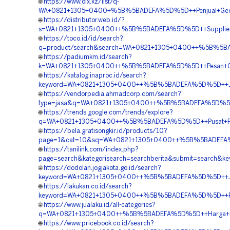
🌐
https://www.olx.kz/list/q-
WA+0821+1305+0400+%5B%5BADEFA%5D%5D++Penjual+Geofo
🌐
https://distributor.web.id/?
s=WA+0821+1305+0400++%5B%5BADEFA%5D%5D++Supplier+EP
🌐
https://toco.id/id/search?
q=product/search&search=WA+0821+1305+0400++%5B%5BADEF
🌐
https://padiumkm.id/search?
k=WA+0821+1305+0400++%5B%5BADEFA%5D%5D++Pesan+Geof
🌐
https://katalog.inaproc.id/search?
keyword=WA+0821+1305+0400++%5B%5BADEFA%5D%5D++Jasa+
🌐
https://vendorpedia.ahmadcorp.com/search?
type=jasa&q=WA+0821+1305+0400++%5B%5BADEFA%5D%5D++J
🌐
https://trends.google.com/trends/explore?
q=WA+0821+1305+0400++%5B%5BADEFA%5D%5D++Pusat+Penju
🌐
https://bela.gratisongkir.id/products/10?
page=1&cat=10&sq=WA+0821+1305+0400++%5B%5BADEFA%5D%
🌐
https://tanilink.com/index.php?
page=search&kategorisearch=searchberita&submit=searc
🌐
https://dodolan.jogjakota.go.id/search?
keyword=WA+0821+1305+0400++%5B%5BADEFA%5D%5D++Jasa+
🌐
https://lakukan.co.id/search?
keyword=WA+0821+1305+0400++%5B%5BADEFA%5D%5D++Pesa
🌐
https://www.jualaku.id/all-categories?
q=WA+0821+1305+0400++%5B%5BADEFA%5D%5D++Harga+Pasa
🌐
https://www.pricebook.co.id/search?