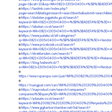
page=1&cat=10&sq=WA+0821+1305+0400++%5B%5BADEFA%5D%
🌐
https://tanilink.com/index.php?
page=search&kategorisearch=searchberita&submit=searc
🌐
https://dodolan.jogjakota.go.id/search?
keyword=WA+0821+1305+0400++%5B%5BADEFA%5D%5D++Tem
🌐
https://lakukan.co.id/search?
keyword=WA+0821+1305+0400++%5B%5BADEFA%5D%5D++Kontra
🌐
https://www.jualaku.id/all-categories?
q=WA+0821+1305+0400++%5B%5BADEFA%5D%5D++Vendor+Jual+
🌐
https://www.pricebook.co.id/search?
keyword=WA+0821+1305+0400++%5B%5BADEFA%5D%5D++Kontra
🌐
https://direktoriukm.com/search/?
q=WA+0821+1305+0400++%5B%5BADEFA%5D%5D++Rekanan+
🌐
https://blog.fastwork.id/?
s=WA+0821+1305+0400++%5B%5BADEFA%5D%5D++Pemboron
🌐
https://www.ruparupa.com/jual/WA%200821%201305%20
🌐
https://ruangjual.com/cari/WA%200821%201305%2004
🌐
https://inaproduct.com/search/companies?
companies%5Bquery%5D=WA%200821%201305%200400%20S
🌐
https://adasale.co.id/search?
keyword=WA%200821%201305%200400%20Penyedia%20Ge
🌐
https://www.gigharborchamber.net/list/search?