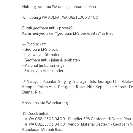
Hubungi kami via WA untuk geofoam di Riau.
📞 Hubungi WA ADEFA : WA 0821 1305 0400
Butuh geofoam untuk proyek?
Kami menyediakan *geofoam EPS berkualitas* di Riau.
🧱 Produk kami:
- Geofoam EPS block
- Lightweight fill material
- Geofoam untuk jalan & jembatan
- Material timbunan ringan
- Solusi geoteknik modern
📍 Melayani: Kuantan Singingi, Indragiri Hulu, Indragiri Hilir, Pelala
Kampar, Rokan Hulu, Bengkalis, Rokan Hilir, Kepulauan Meranti, P
Dumai, Riau
Konsultasi via WA sekarang
🏗️ Cocok untuk:
- 📱 WA 0821 1305 0400 - Supplier EPS Geofoam di Dumai Riau
- 📱 WA 0821 1305 0400 - Vendor Material Geoteknik Geofoam 
Kepulauan Meranti Riau