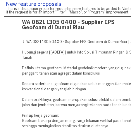
New feature proposals
This is a discussion group for requesting new features to be added to Vanta
if the request is for an import "Filter", "Macro", or "Program" improvement.
WA 0821 1305 0400 - Supplier EPS
Geofoam di Dumai Riau
📱 WA 0821 1305 0400 - Supplier EPS Geofoam di Dumai Riau |
Hubungi segera [[ADEFA]] untuk Info Solusi Timbunan Ringan & St
Tanah
Definisi utama geofoam: Material geoteknik modern yang digunak
pengganti tanah atau agregat dalam konstruksi.
Secara sederhana, geofoam digunakan untuk menggantikan mate
konvensional dengan yang lebih ringan.
Dalam praktiknya, geofoam merupakan solusi efektif dalam pe
jalan dan jembatan, karena mengurangi tekanan pada tanah lunak
Prinsip kerja geofoam:
Geofoam bekerja dengan mengurangi tekanan vertikal pada tanah
sehingga meningkatkan stabilitas struktur di atasnya.