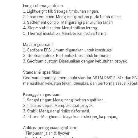
Fungsi utama geofoam:
1. Lightweight fill: Sebagai timbunan ringan.
2. Load reduction: Mengurangi beban pada tanah dasar.
3. Settlement control: Mengurangi penurunan tanah.
4. Slope stabilization: Menstabilkan lereng.
5. Thermal insulation: Memberikan isolasi termal.
Macam geofoam:
1. Geofoam EPS: Umum digunakan untuk konstruksi.
2. Geofoam block: Berbentuk blok untuk timbunan.
3. Geofoam custom: Disesuaikan dengan kebutuhan proyek.
Standar & spesifikasi:
Geofoam umumnya memenuhi standar ASTM D6817, ISO, dan SNI
memastikan kekuatan tekan, densitas, dan performa sesuai kebut
Keunggulan geofoam:
1. Sangat ringan: Mengurangi beban signifikan.
2. Instalasi cepat: Mempercepat proyek.
3. Stabil: Mengurangi risiko deformasi.
4. Efisien: Menghemat biaya konstruksi jangka panjang.
Aplikasi penggunaan geofoam:
- Timbunan jalan & flyover