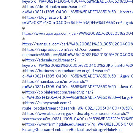
keyword=WA+0821+1305+0400++%5B%5BADEFA%5D%5D++Harg
🌐
https://direktoriukm.com/search/?
q=WA+0821+1305+0400++%5B%5BADEFA%5D%5D++Kontraktor+P
🌐
https://blog.fastwork.id/?
s=WA+0821+1305+0400++%5B%5BADEFA%5D%5D++Pengadaan+Mat
🌐
https://www.ruparupa.com/jual/WA%200821%201305%200
🌐
https://ruangjual.com/cari/WA%200821%201305%20040
🌐
https://inaproduct.com/search/companies?
companies%5Bquery%5D=WA%200821%201305%200400%2
🌐
https://adasale.co.id/search?
keyword=WA%200821%201305%200400%20Kontraktor%20P
🌐
https://business.aurorachamber.org/list/search?
q=WA+0821+1305+0400++%5B%5BADEFA%5D%5D++Agen+Geofo
🌐
https://mamikos.com/info/search/?
q=WA+0821+1305+0400++%5B%5BADEFA%5D%5D++Jasa+Geofo
🌐
https://co.pinterest.com/search/pins/?
q=WA+0821+1305+0400++%5B%5BADEFA%5D%5D++Harga+Geof
🌐
https://akbeypeynir.com/?
route=product/search&search=WA+0821+1305+0400++%5B%5BA
🌐
https://www.abseconnj.gov/index.php/component/search/?
searchword=WA+0821+1305+0400++%5B%5BADEFA%5D%5D++Ha
🌐
https://www.farmingdale.edu/search/?q=WA-0821-1305-0400
Pasang-Geofoam-Timbunan-Berkualitas-Indragiri-Hulu-Riau