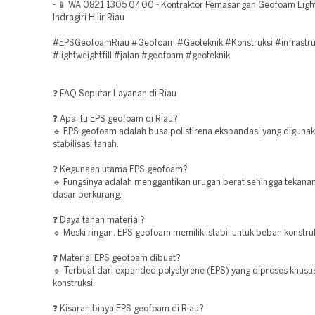
- 📱 WA 0821 1305 0400 - Kontraktor Pemasangan Geofoam Lightw
Indragiri Hilir Riau
#EPSGeofoamRiau #Geofoam #Geoteknik #Konstruksi #infrastru
#lightweightfill #jalan #geofoam #geoteknik
❓ FAQ Seputar Layanan di Riau
❓ Apa itu EPS geofoam di Riau?
🔹 EPS geofoam adalah busa polistirena ekspandasi yang digunak
stabilisasi tanah.
❓ Kegunaan utama EPS geofoam?
🔹 Fungsinya adalah menggantikan urugan berat sehingga tekana
dasar berkurang.
❓ Daya tahan material?
🔹 Meski ringan, EPS geofoam memiliki stabil untuk beban konstruk
❓ Material EPS geofoam dibuat?
🔹 Terbuat dari expanded polystyrene (EPS) yang diproses khusu
konstruksi.
❓ Kisaran biaya EPS geofoam di Riau?