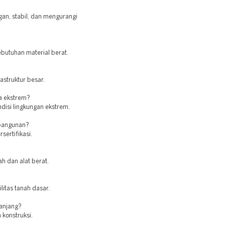
gan, stabil, dan mengurangi
butuhan material berat.
rastruktur besar.
a ekstrem?
ndisi lingkungan ekstrem.
 bangunan?
sertifikasi.
h dan alat berat.
itas tanah dasar.
panjang?
 konstruksi.