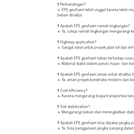
❓ Perbandingan?
🔹 EPS geofoam lebih unggul karena lebih rin
beban struktur.
❓ Apakah EPS geofoam ramah lingkungan?
🔹 Ya, cukup ramah lingkungan mengurangi ke
❓ Highway application?
🔹 Sangat ideal untuk proyek jalan tol dan inf
❓ Apakah EPS geofoam tahan terhadap cuac
🔹 Material stabil dalam panas, hujan, dan ko
❓ Apakah EPS geofoam aman untuk struktur
🔹 Ya, aman proyek konstruksi modern dan ber
❓ Cost efficiency?
🔹 Karena mengurangi biaya transportasi tana
❓ Soil stabilization?
🔹 Mengurangi beban dan meningkatkan stabil
❓ Apakah EPS geofoam bisa dipakai jangka 
🔹 Ya, bisa penggunaan jangka panjang dalam