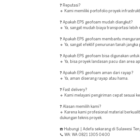
❓ Reputasi?
🔹 Kami memiliki portofolio proyek infrastruk
❓ Apakah EPS geofoam mudah diangkut?
🔹 Ya, sangat mudah biaya transportasi lebih
❓ Apakah EPS geofoam membantu mengurang
🔹 Ya, sangat efektif penurunan tanah jangka
❓ Apakah EPS geofoam bisa digunakan untuk
🔹 Ya, bisa proyek landasan pacu dan area ap
❓ Apakah EPS geofoam aman dari rayap?
🔹 Ya, aman diserang rayap atau hama.
❓ Fast delivery?
🔹 Kami melayani pengiriman cepat sesuai k
❓ Alasan memilih kami?
🔹 Karena kami profesional material berkualit
dukungan teknis proyek.
☎️ Hubungi | Adefa sekarang di Sulawesi Ten
📞 WA: WA 0821 1305 0400