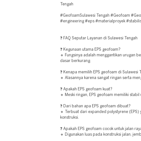
Tengah
#GeofoamSulawesi Tengah #Geofoam #Geote
#engineering #eps #materialproyek #stabili
❓ FAQ Seputar Layanan di Sulawesi Tengah
❓ Kegunaan utama EPS geofoam?
🔹 Fungsinya adalah menggantikan urugan be
dasar berkurang.
❓ Kenapa memilih EPS geofoam di Sulawesi 
🔹 Alasannya karena sangat ringan serta men
❓ Apakah EPS geofoam kuat?
🔹 Meski ringan, EPS geofoam memiliki stabil 
❓ Dari bahan apa EPS geofoam dibuat?
🔹 Terbuat dari expanded polystyrene (EPS) 
konstruksi.
❓ Apakah EPS geofoam cocok untuk jalan ray
🔹 Digunakan luas pada konstruksi jalan, jem