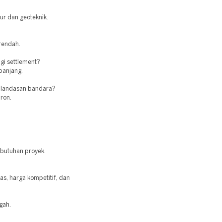
tur dan geoteknik.
 rendah.
i settlement?
 panjang.
 landasan bandara?
ron.
ebutuhan proyek.
as, harga kompetitif, dan
gah.