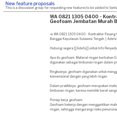
New feature proposals
This is a discussion group for requesting new features to be added to Vantag
WA 0821 1305 0400 - Kontr
Geofoam Jembatan Murah 
📣 WA 0821 1305 0400 - Kontraktor Pasan
Banggai Kepulauan Sulawesi Tengah | Adefa
Hubungi segera [[Adefa]] untuk Info Peny
Apa itu geofoam: Material ringan berbahan 
digunakan sebagai timbunan ringan dalam pr
Ringkasnya, geofoam digunakan untuk mengg
konvensional dengan yang lebih ringan.
Dalam praktiknya, geofoam merupakan mater
timbunan ringan, karena memiliki berat sanga
Prinsip kerja geofoam:
Geofoam bekerja dengan menggantikan mater
ringan, sehingga mengurangi risiko penuruna