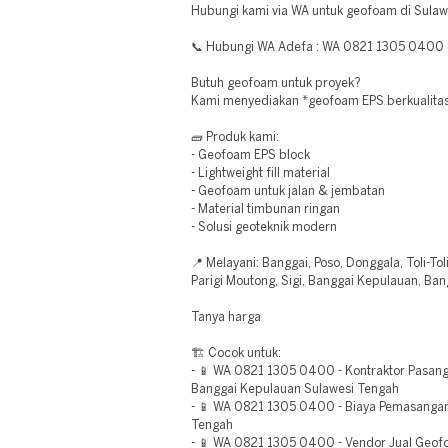
Hubungi kami via WA untuk geofoam di Sulaw
📞 Hubungi WA Adefa : WA 0821 1305 0400
Butuh geofoam untuk proyek?
Kami menyediakan *geofoam EPS berkualitas
🧱 Produk kami:
- Geofoam EPS block
- Lightweight fill material
- Geofoam untuk jalan & jembatan
- Material timbunan ringan
- Solusi geoteknik modern
📍 Melayani: Banggai, Poso, Donggala, Toli-Tol
Parigi Moutong, Sigi, Banggai Kepulauan, Ban
Tanya harga
🏗️ Cocok untuk:
- 📱 WA 0821 1305 0400 - Kontraktor Pasa
Banggai Kepulauan Sulawesi Tengah
- 📱 WA 0821 1305 0400 - Biaya Pemasangan
Tengah
- 📱 WA 0821 1305 0400 - Vendor Jual Geofoa