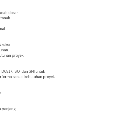
anah dasar.
 tanah.
mal.
truksi.
bunan.
utuhan proyek.
6817, ISO, dan SNI untuk
erforma sesuai kebutuhan proyek.
n.
a panjang.