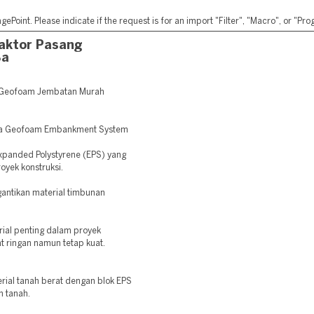
ePoint. Please indicate if the request is for an import "Filter", "Macro", or "P
aktor Pasang
Ba
g Geofoam Jembatan Murah
edia Geofoam Embankment System
Expanded Polystyrene (EPS) yang
oyek konstruksi.
antikan material timbunan
ial penting dalam proyek
t ringan namun tetap kuat.
ial tanah berat dengan blok EPS
n tanah.