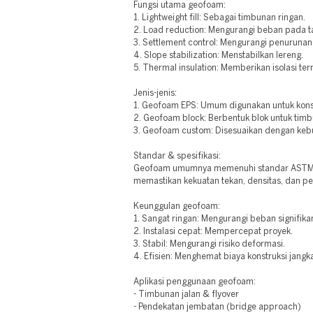
Fungsi utama geofoam:
1. Lightweight fill: Sebagai timbunan ringan.
2. Load reduction: Mengurangi beban pada t
3. Settlement control: Mengurangi penurunan
4. Slope stabilization: Menstabilkan lereng.
5. Thermal insulation: Memberikan isolasi ter
Jenis-jenis:
1. Geofoam EPS: Umum digunakan untuk kons
2. Geofoam block: Berbentuk blok untuk tim
3. Geofoam custom: Disesuaikan dengan keb
Standar & spesifikasi:
Geofoam umumnya memenuhi standar ASTM D
memastikan kekuatan tekan, densitas, dan p
Keunggulan geofoam:
1. Sangat ringan: Mengurangi beban signifika
2. Instalasi cepat: Mempercepat proyek.
3. Stabil: Mengurangi risiko deformasi.
4. Efisien: Menghemat biaya konstruksi jangk
Aplikasi penggunaan geofoam:
- Timbunan jalan & flyover
- Pendekatan jembatan (bridge approach)