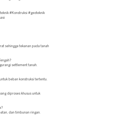
knik #Konstruksi #geoteknik
sasi
rat sehingga tekanan pada tanah
Tengah?
gurangi settlement tanah.
untuk beban konstruksi tertentu.
yang diproses khusus untuk
a?
batan, dan timbunan ringan.