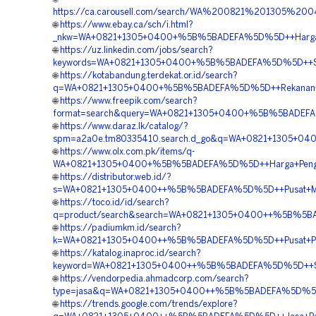
https://ca.carousell.com/search/WA%200821%201305%
🌐
https://www.ebay.ca/sch/i.html?
_nkw=WA+0821+1305+0400+%5B%5BADEFA%5D%5D++Harga+Pa
🌐
https://uz.linkedin.com/jobs/search?
keywords=WA+0821+1305+0400+%5B%5BADEFA%5D%5D++Supp
🌐
https://kotabandung.terdekat.or.id/search?
q=WA+0821+1305+0400+%5B%5BADEFA%5D%5D++Rekanan+Geofo
🌐
https://www.freepik.com/search?
format=search&query=WA+0821+1305+0400+%5B%5BADEFA%5
🌐
https://www.daraz.lk/catalog/?
spm=a2a0e.tm80335410.search.d_go&q=WA+0821+1305+040
🌐
https://www.olx.com.pk/items/q-
WA+0821+1305+0400+%5B%5BADEFA%5D%5D++Harga+Pengada
🌐
https://distributor.web.id/?
s=WA+0821+1305+0400++%5B%5BADEFA%5D%5D++Pusat+Mater
🌐
https://toco.id/id/search?
q=product/search&search=WA+0821+1305+0400++%5B%5BADE
🌐
https://padiumkm.id/search?
k=WA+0821+1305+0400++%5B%5BADEFA%5D%5D++Pusat+Penjua
🌐
https://katalog.inaproc.id/search?
keyword=WA+0821+1305+0400++%5B%5BADEFA%5D%5D++Suppli
🌐
https://vendorpedia.ahmadcorp.com/search?
type=jasa&q=WA+0821+1305+0400++%5B%5BADEFA%5D%5D++
🌐
https://trends.google.com/trends/explore?