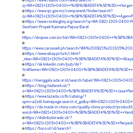
🌐
https://www.realtor.com/news/search/?
q=WA+0821+1305+0400++%5B%5BADEFA%5D%5D++Harga+Mate
🌐
https://www.ipi.gov.mz/component/finder/search?
q=WA+0821+1305+0400++%5B%5BADEFA%5D%5D++Agen+Penju
🌐
https://www.rockleighnj.org/search?q=WA-0821-1305-0400-P
Geofoam-Proyek-Kaimana-Papua-Barat
🌐
https://shopee.com.br/list/WA+0821+1305+0400++%5B%5BAD
🌐
https://www.carousell.ph/search/WA%200821%201305
🌐
https://www.ebay.pl/sch/i.html?
_nkw=WA+0821+1305+0400+%5B%5BADEFA%5D%5D++Biaya+Pa
🌐
https://sk.linkedin.com/pub/dir?
firstName=WA+0821+1305+0400+%5B%5BADEFA%5D%5D++Kont
🌐
https://menggala.ada.or.id/search/label/WA+0821+1305
🌐
https://blog.fastwork.id/?
s=WA+0821+1305+0400+%5B%5BADEFA%5D%5D++Jasa+Pengad
🌐
https://www.lazada.co.th/catalog/?
spm=a2o4l.homepage.search.d_go&q=WA+0821+1305+0400
🌐
https://de.made-in-china.com/quality-china-product/product
word=WA+0821+1305+0400+%5B%5BADEFA%5D%5D++Vendor+Jua
🌐
https://distributor.web.id/?
s=WA+0821+1305+0400++%5B%5BADEFA%5D%5D++Penyedia+Geo
🌐
https://toco.id/id/search?