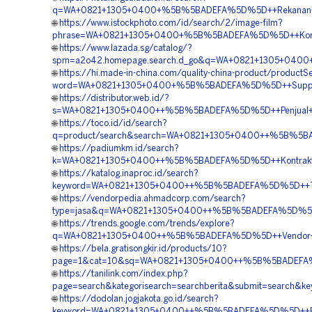
q=WA+0821+1305+0400+%5B%5BADEFA%5D%5D++Rekanan+Ge
🌐
https://www.istockphoto.com/id/search/2/image-film?
phrase=WA+0821+1305+0400+%5B%5BADEFA%5D%5D++Kontrak
🌐
https://www.lazada.sg/catalog/?
spm=a2o42.homepage.search.d_go&q=WA+0821+1305+0400
🌐
https://hi.made-in-china.com/quality-china-product/productS
word=WA+0821+1305+0400+%5B%5BADEFA%5D%5D++Supplie
🌐
https://distributor.web.id/?
s=WA+0821+1305+0400++%5B%5BADEFA%5D%5D++Penjual+Ge
🌐
https://toco.id/id/search?
q=product/search&search=WA+0821+1305+0400++%5B%5BAD
🌐
https://padiumkm.id/search?
k=WA+0821+1305+0400++%5B%5BADEFA%5D%5D++Kontraktor
🌐
https://katalog.inaproc.id/search?
keyword=WA+0821+1305+0400++%5B%5BADEFA%5D%5D++Temp
🌐
https://vendorpedia.ahmadcorp.com/search?
type=jasa&q=WA+0821+1305+0400++%5B%5BADEFA%5D%5D+
🌐
https://trends.google.com/trends/explore?
q=WA+0821+1305+0400++%5B%5BADEFA%5D%5D++Vendor+P
🌐
https://bela.gratisongkir.id/products/10?
page=1&cat=10&sq=WA+0821+1305+0400++%5B%5BADEFA%5D
🌐
https://tanilink.com/index.php?
page=search&kategorisearch=searchberita&submit=searc
🌐
https://dodolan.jogjakota.go.id/search?
keyword=WA+0821+1305+0400++%5B%5BADEFA%5D%5D++Biaya+