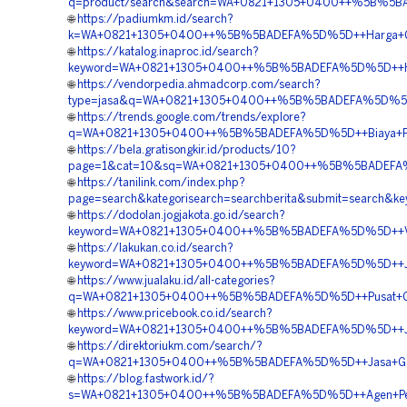
q=product/search&search=WA+0821+1305+0400++%5B%5BADE
🌐
https://padiumkm.id/search?
k=WA+0821+1305+0400++%5B%5BADEFA%5D%5D++Harga+Ge
🌐
https://katalog.inaproc.id/search?
keyword=WA+0821+1305+0400++%5B%5BADEFA%5D%5D++Ha
🌐
https://vendorpedia.ahmadcorp.com/search?
type=jasa&q=WA+0821+1305+0400++%5B%5BADEFA%5D%5D++
🌐
https://trends.google.com/trends/explore?
q=WA+0821+1305+0400++%5B%5BADEFA%5D%5D++Biaya+Pem
🌐
https://bela.gratisongkir.id/products/10?
page=1&cat=10&sq=WA+0821+1305+0400++%5B%5BADEFA%5D%
🌐
https://tanilink.com/index.php?
page=search&kategorisearch=searchberita&submit=searc
🌐
https://dodolan.jogjakota.go.id/search?
keyword=WA+0821+1305+0400++%5B%5BADEFA%5D%5D++Ven
🌐
https://lakukan.co.id/search?
keyword=WA+0821+1305+0400++%5B%5BADEFA%5D%5D++Jual+G
🌐
https://www.jualaku.id/all-categories?
q=WA+0821+1305+0400++%5B%5BADEFA%5D%5D++Pusat+Geo
🌐
https://www.pricebook.co.id/search?
keyword=WA+0821+1305+0400++%5B%5BADEFA%5D%5D++Jasa
🌐
https://direktoriukm.com/search/?
q=WA+0821+1305+0400++%5B%5BADEFA%5D%5D++Jasa+Geo
🌐
https://blog.fastwork.id/?
s=WA+0821+1305+0400++%5B%5BADEFA%5D%5D++Agen+Penju