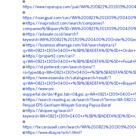
🌐
https://www.ruparupa.com/jual/WA%200821%201305%2
🌐
https://ruangjual.com/cari/WA%200821%201305%2004
🌐
https://inaproduct.com/search/companies?
companies%5Bquery%5D=WA%200821%201305%200400%2
🌐
https://adasale.co.id/search?
keyword=WA%200821%201305%200400%20Order%20Geo
🌐
https://business.athensga.com/list/searchalpha/a?
q=WA+0821+1305+0400++%5B%5BADEFA%5D%5D++Order+Geo
🌐
https://properti1.com/cari?
q=WA+0821+1305+0400++%5B%5BADEFA%5D%5D++Pusat+Penj
🌐
https://id.pinterest.com/search/pins/?
rs=typed&q=WA+0821+1305+0400++%5B%5BADEFA%5D%5D++Bi
🌐
https://www.essendia.ch/catalogsearch/result/?
q=WA+0821+1305+0400++%5B%5BADEFA%5D%5D++Biaya+Peng
🌐
https://www.uni-
wuppertal.de/de/#gsc.tab=0&gsc.q=WA+0821+1305+0400+
🌐
https://search.reading.ac.uk/search?SearchTerms=WA-0821
Penjual-EPS-Geofoam-Wilayah-Sorong-Papua-Barat
🌐
https://shopee.sg/search?
keyword=WA+0821+1305+0400++%5B%5BADEFA%5D%5D++Jasa+G
🌐
https://tw.carousell.com/search/WA%200821%201305%
🌐
https://www.ebay.ie/sch/i.html?