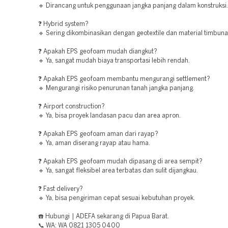
🔹 Dirancang untuk penggunaan jangka panjang dalam konstruksi.
❓ Hybrid system?
🔹 Sering dikombinasikan dengan geotextile dan material timbunan
❓ Apakah EPS geofoam mudah diangkut?
🔹 Ya, sangat mudah biaya transportasi lebih rendah.
❓ Apakah EPS geofoam membantu mengurangi settlement?
🔹 Mengurangi risiko penurunan tanah jangka panjang.
❓ Airport construction?
🔹 Ya, bisa proyek landasan pacu dan area apron.
❓ Apakah EPS geofoam aman dari rayap?
🔹 Ya, aman diserang rayap atau hama.
❓ Apakah EPS geofoam mudah dipasang di area sempit?
🔹 Ya, sangat fleksibel area terbatas dan sulit dijangkau.
❓ Fast delivery?
🔹 Ya, bisa pengiriman cepat sesuai kebutuhan proyek.
☎️ Hubungi | ADEFA sekarang di Papua Barat.
📞 WA: WA 0821 1305 0400