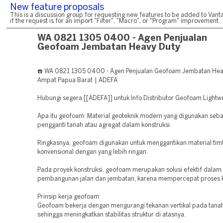
New feature proposals
This is a discussion group for requesting new features to be added to Vanta
if the request is for an import "Filter", "Macro", or "Program" improvement.
WA 0821 1305 0400 - Agen Penjualan
Geofoam Jembatan Heavy Duty
☎️ WA 0821 1305 0400 - Agen Penjualan Geofoam Jembatan Hea
Ampat Papua Barat | ADEFA
Hubungi segera [[ADEFA]] untuk Info Distributor Geofoam Lightwei
Apa itu geofoam: Material geoteknik modern yang digunakan seba
pengganti tanah atau agregat dalam konstruksi.
Ringkasnya, geofoam digunakan untuk menggantikan material ti
konvensional dengan yang lebih ringan.
Pada proyek konstruksi, geofoam merupakan solusi efektif dalam
pembangunan jalan dan jembatan, karena mempercepat proses k
Prinsip kerja geofoam:
Geofoam bekerja dengan mengurangi tekanan vertikal pada tanah
sehingga meningkatkan stabilitas struktur di atasnya.