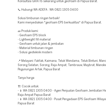
Konsultasi GRATIS sekarang untuk geofoam di Papua Barat.
📞 Hubungi WA ADEFA : WA 0821 1305 0400
Solusi timbunan ringan terbaik!
Kami menyediakan *geofoam EPS berkualitas* di Papua Barat.
🧱 Produk kami:
- Geofoam EPS block
- Lightweight fill material
- Geofoam untuk jalan & jembatan
- Material timbunan ringan
- Solusi geoteknik modern
📍 Melayani: Fakfak, Kaimana, Teluk Wondama, Teluk Bintuni, Man
Sorong Selatan, Sorong, Raja Ampat, Tambrauw, Maybrat, Manokw
Pegunungan Arfak, Papua Barat
Tanya harga
🏗️ Cocok untuk:
- 📱 WA 0821 1305 0400 - Agen Penjualan Geofoam Jembatan He
Raja Ampat Papua Barat
- 📱 WA 0821 1305 0400 - Pusat Pengadaan EPS Geofoam Wilaya
Papua Barat