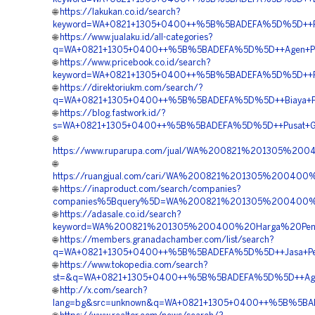
🌐
https://lakukan.co.id/search?
keyword=WA+0821+1305+0400++%5B%5BADEFA%5D%5D++Pusa
🌐
https://www.jualaku.id/all-categories?
q=WA+0821+1305+0400++%5B%5BADEFA%5D%5D++Agen+Penju
🌐
https://www.pricebook.co.id/search?
keyword=WA+0821+1305+0400++%5B%5BADEFA%5D%5D++Pen
🌐
https://direktoriukm.com/search/?
q=WA+0821+1305+0400++%5B%5BADEFA%5D%5D++Biaya+Pen
🌐
https://blog.fastwork.id/?
s=WA+0821+1305+0400++%5B%5BADEFA%5D%5D++Pusat+Geofo
🌐
https://www.ruparupa.com/jual/WA%200821%201305%2
🌐
https://ruangjual.com/cari/WA%200821%201305%20040
🌐
https://inaproduct.com/search/companies?
companies%5Bquery%5D=WA%200821%201305%200400%2
🌐
https://adasale.co.id/search?
keyword=WA%200821%201305%200400%20Harga%20Pen
🌐
https://members.granadachamber.com/list/search?
q=WA+0821+1305+0400++%5B%5BADEFA%5D%5D++Jasa+Pemas
🌐
https://www.tokopedia.com/search?
st=&q=WA+0821+1305+0400++%5B%5BADEFA%5D%5D++Agen+Ma
🌐
http://x.com/search?
lang=bg&src=unknown&q=WA+0821+1305+0400++%5B%5BADEF