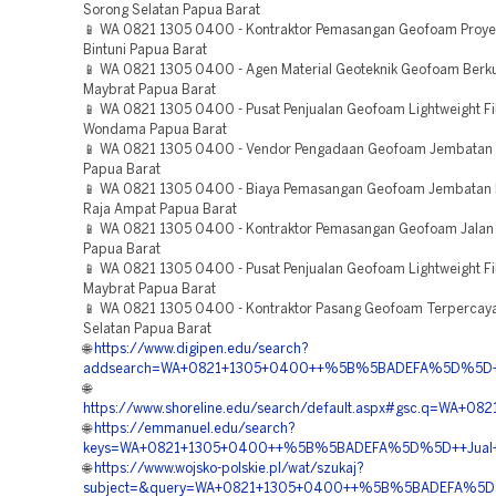
Sorong Selatan Papua Barat
📱 WA 0821 1305 0400 - Kontraktor Pemasangan Geofoam Proye
Bintuni Papua Barat
📱 WA 0821 1305 0400 - Agen Material Geoteknik Geofoam Berku
Maybrat Papua Barat
📱 WA 0821 1305 0400 - Pusat Penjualan Geofoam Lightweight Fi
Wondama Papua Barat
📱 WA 0821 1305 0400 - Vendor Pengadaan Geofoam Jembatan 
Papua Barat
📱 WA 0821 1305 0400 - Biaya Pemasangan Geofoam Jembatan B
Raja Ampat Papua Barat
📱 WA 0821 1305 0400 - Kontraktor Pemasangan Geofoam Jalan 
Papua Barat
📱 WA 0821 1305 0400 - Pusat Penjualan Geofoam Lightweight Fill
Maybrat Papua Barat
📱 WA 0821 1305 0400 - Kontraktor Pasang Geofoam Terpercay
Selatan Papua Barat
🌐
https://www.digipen.edu/search?
addsearch=WA+0821+1305+0400++%5B%5BADEFA%5D%5D++Pem
🌐
https://www.shoreline.edu/search/default.aspx#gsc.q=W
🌐
https://emmanuel.edu/search?
keys=WA+0821+1305+0400++%5B%5BADEFA%5D%5D++Jual+Mate
🌐
https://www.wojsko-polskie.pl/wat/szukaj?
subject=&query=WA+0821+1305+0400++%5B%5BADEFA%5D%5