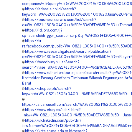
companies%5Bquery%5D=WA%200821%201305%200400%20
🌐
https://adasale.co.id/search?
keyword=WA%200821%201305%200400%20Jasa%20Pemas
🌐
https://business.ourwrc.com/list/search?
q=WA+0821+1305+0400++%5B%5BADEFA%5D%5D++Tempat+Ju
🌐
https://id.jora.com/j?
sp=search&trigger_source=serp&q=WA+0821+1305+0400++%5
🌐
https://sr-
rs.facebook.com/public/WA+0821+1305+0400++%5B%5BADE
🌐
https://www.researchgate.net/search/publication?
q=WA+0821+1305+0400++%5B%5BADEFA%5D%5D++Biaya+Pasa
🌐
https://woodbury.nj.us/Search?
searchPhrase=WA+0821+1305+0400++%5B%5BADEFA%5D%5D+
🌐
https://www.rutherfordboronj.com/search-results?q=WA-082
Kontraktor-Pasang-Geofoam-Timbunan-Wilayah-Pegunungan-Arfa
Barat
🌐
https://shopee.ph/search?
keyword=WA+0821+1305+0400++%5B%5BADEFA%5D%5D++Pusat
🌐
https://ca.carousell.com/search/WA%200821%201305
🌐
https://www.ebay.ca/sch/i.html?
_nkw=WA+0821+1305+0400+%5B%5BADEFA%5D%5D++Jasa+Pe
🌐
https://uk.linkedin.com/pub/dir?
firstName=WA+0821+1305+0400+%5B%5BADEFA%5D%5D++Pus
🌐
https://kotalangsa.ada.or.id/search?