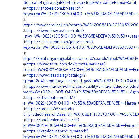
Geofoam-Lightweight-Fill-Terdekat-Teluk-Wondama-Papua-Barat
🌐
https://shopee.com.br/search?
keyword=WA+0821+1305+0400++%5B%5BADEFA%5D%5D++Jasa
🌐
https://www.carousell.ph/search/WA%200821%201305%
🌐
https://www.ebay.es/sch/i.html?
_nkw=WA+0821+1305+0400+%5B%5BADEFA%5D%5D++Jasa+Pem
🌐
https://ee.linkedin.com/jobs/search?
keywords=WA+0821+1305+0400+%5B%5BADEFA%5D%5D++Kontr
🌐
https://kotatangerangselatan.ada.or.id/search/label/WA
🌐
https://www.sribu.com/id/browse-services?
search=WA+0821+1305+0400+%5B%5BADEFA%5D%5D++Pembor
🌐
https://www.lazada.sg/catalog/?
spm=a2o42.homepage.search.d_go&q=WA+0821+1305+0400
🌐
https://www.made-in-china.com/quality-china-product/produc
word=WA+0821+1305+0400+%5B%5BADEFA%5D%5D++Agen+Mate
🌐
https://distributor.web.id/?
s=WA+0821+1305+0400++%5B%5BADEFA%5D%5D++Harga+Geof
🌐
https://toco.id/id/search?
q=product/search&search=WA+0821+1305+0400++%5B%5BA
🌐
https://padiumkm.id/search?
k=WA+0821+1305+0400++%5B%5BADEFA%5D%5D++Penyedia+Ma
🌐
https://katalog.inaproc.id/search?
keyword=WA+0821+1305+0400++%5B%5BADEFA%5D%5D++Harg