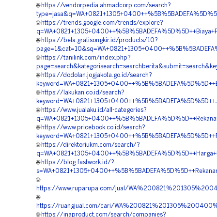
🌐
https://vendorpedia.ahmadcorp.com/search?
type=jasa&q=WA+0821+1305+0400++%5B%5BADEFA%5D%5D++
🌐
https://trends.google.com/trends/explore?
q=WA+0821+1305+0400++%5B%5BADEFA%5D%5D++Biaya+Pemas
🌐
https://bela.gratisongkir.id/products/10?
page=1&cat=10&sq=WA+0821+1305+0400++%5B%5BADEFA%5D
🌐
https://tanilink.com/index.php?
page=search&kategorisearch=searchberita&submit=searc
🌐
https://dodolan.jogjakota.go.id/search?
keyword=WA+0821+1305+0400++%5B%5BADEFA%5D%5D++Biaya+
🌐
https://lakukan.co.id/search?
keyword=WA+0821+1305+0400++%5B%5BADEFA%5D%5D++Jasa+
🌐
https://www.jualaku.id/all-categories?
q=WA+0821+1305+0400++%5B%5BADEFA%5D%5D++Rekanan+Ma
🌐
https://www.pricebook.co.id/search?
keyword=WA+0821+1305+0400++%5B%5BADEFA%5D%5D++Penj
🌐
https://direktoriukm.com/search/?
q=WA+0821+1305+0400++%5B%5BADEFA%5D%5D++Harga+Pemas
🌐
https://blog.fastwork.id/?
s=WA+0821+1305+0400++%5B%5BADEFA%5D%5D++Rekanan+Mat
🌐
https://www.ruparupa.com/jual/WA%200821%201305%20
🌐
https://ruangjual.com/cari/WA%200821%201305%2004
🌐
https://inaproduct.com/search/companies?