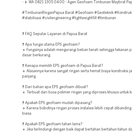
- 📱 WA 0821 1305 0400 - Agen Geofoam Timbunan Maybrat Pap
#TimbunanRinganPapua Barat #Geofoam #Geoteknik #Konstruk
#stabilisasi #civilengineering #lightweightfill #timbunan
❓ FAQ Seputar Layanan di Papua Barat
❓ Apa fungsi utama EPS geofoam?
🔹 Fungsinya adalah mengurangi beban tanah sehingga tekanan 
dasar berkurang.
❓ Kenapa memilih EPS geofoam di Papua Barat?
🔹 Alasannya karena sangat ringan serta hemat biaya konstruksi j
panjang.
❓ Dari bahan apa EPS geofoam dibuat?
🔹 Terbuat dari busa polimer ringan yang diproses khusus untuk k
❓ Apakah EPS geofoam mudah dipasang?
🔹 Karena bobotnya ringan proses instalasi lebih cepat dibandin
biasa.
❓ Apakah EPS geofoam tahan lama?
🔹 Jika terlindungi dengan baik dapat bertahan bertahun-tahun d