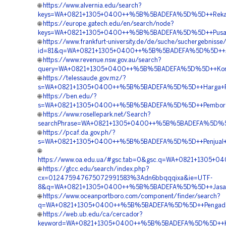
🌐
https://www.alvernia.edu/search?
keys=WA+0821+1305+0400++%5B%5BADEFA%5D%5D++Rekanan+
🌐
https://europe.gatech.edu/en/search/node?
keys=WA+0821+1305+0400++%5B%5BADEFA%5D%5D++Pusat+Mat
🌐
https://www.frankfurt-university.de/de/suche/suchergebnisse
id=81&q=WA+0821+1305+0400++%5B%5BADEFA%5D%5D++Jasa
🌐
https://www.revenue.nsw.gov.au/search?
query=WA+0821+1305+0400++%5B%5BADEFA%5D%5D++Kontr
🌐
https://telessaude.gov.mz/?
s=WA+0821+1305+0400++%5B%5BADEFA%5D%5D++Harga+Pema
🌐
https://ben.edu/?
s=WA+0821+1305+0400++%5B%5BADEFA%5D%5D++Pemborong+
🌐
https://www.rosellepark.net/Search?
searchPhrase=WA+0821+1305+0400++%5B%5BADEFA%5D%5D++
🌐
https://pcaf.da.gov.ph/?
s=WA+0821+1305+0400++%5B%5BADEFA%5D%5D++Penjual+E
🌐
https://www.oa.edu.ua/#gsc.tab=0&gsc.q=WA+0821+1305+
🌐
https://gtcc.edu/search/index.php?
cx=012475947675072991583%3Adn6bbqqqixa&ie=UTF-
8&q=WA+0821+1305+0400++%5B%5BADEFA%5D%5D++Jasa+G
🌐
https://www.oceanportboro.com/component/finder/search?
q=WA+0821+1305+0400++%5B%5BADEFA%5D%5D++Pengadaan
🌐
https://web.ub.edu/ca/cercador?
keyword=WA+0821+1305+0400++%5B%5BADEFA%5D%5D++Kontra