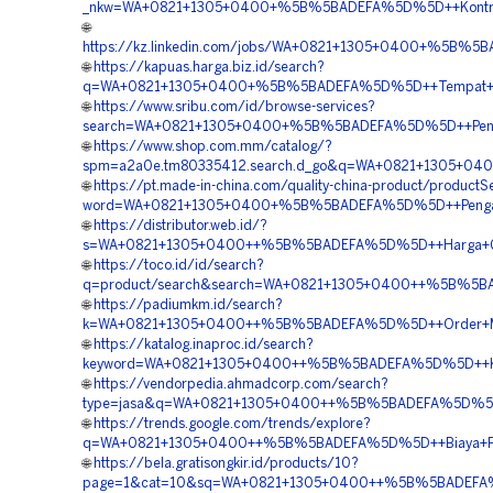
_nkw=WA+0821+1305+0400+%5B%5BADEFA%5D%5D++Kontrakto
🌐
https://kz.linkedin.com/jobs/WA+0821+1305+0400+%5B%5
🌐
https://kapuas.harga.biz.id/search?
q=WA+0821+1305+0400+%5B%5BADEFA%5D%5D++Tempat+Jual
🌐
https://www.sribu.com/id/browse-services?
search=WA+0821+1305+0400+%5B%5BADEFA%5D%5D++Penjua
🌐
https://www.shop.com.mm/catalog/?
spm=a2a0e.tm80335412.search.d_go&q=WA+0821+1305+0400
🌐
https://pt.made-in-china.com/quality-china-product/productS
word=WA+0821+1305+0400+%5B%5BADEFA%5D%5D++Pengadaan
🌐
https://distributor.web.id/?
s=WA+0821+1305+0400++%5B%5BADEFA%5D%5D++Harga+Geof
🌐
https://toco.id/id/search?
q=product/search&search=WA+0821+1305+0400++%5B%5BADEF
🌐
https://padiumkm.id/search?
k=WA+0821+1305+0400++%5B%5BADEFA%5D%5D++Order+Mater
🌐
https://katalog.inaproc.id/search?
keyword=WA+0821+1305+0400++%5B%5BADEFA%5D%5D++Kontrak
🌐
https://vendorpedia.ahmadcorp.com/search?
type=jasa&q=WA+0821+1305+0400++%5B%5BADEFA%5D%5D++P
🌐
https://trends.google.com/trends/explore?
q=WA+0821+1305+0400++%5B%5BADEFA%5D%5D++Biaya+Pasa
🌐
https://bela.gratisongkir.id/products/10?
page=1&cat=10&sq=WA+0821+1305+0400++%5B%5BADEFA%5D