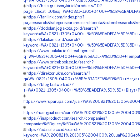
q=WA+0821+1305+0400++%5B%5BADEFA%5D%5D++Jasa+Pasan
🌐
https://bela.gratisongkir.id/products/10?
page=1&cat=10&sq=WA+0821+1305+0400++%5B%5BADEFA%5D%
🌐
https://tanilink.com/index.php?
page=search&kategorisearch=searchberita&submit=searc
🌐
https://dodolan.jogjakota.go.id/search?
keyword=WA+0821+1305+0400++%5B%5BADEFA%5D%5D++Agen
🌐
https://lakukan.co.id/search?
keyword=WA+0821+1305+0400++%5B%5BADEFA%5D%5D++Agen
🌐
https://www.jualaku.id/all-categories?
q=WA+0821+1305+0400++%5B%5BADEFA%5D%5D++Tempat+Jua
🌐
https://www.pricebook.co.id/search?
keyword=WA+0821+1305+0400++%5B%5BADEFA%5D%5D++Pusat
🌐
https://direktoriukm.com/search/?
q=WA+0821+1305+0400++%5B%5BADEFA%5D%5D++Harga+Geofo
🌐
https://blog.fastwork.id/?
s=WA+0821+1305+0400++%5B%5BADEFA%5D%5D++Biaya+Pasan
🌐
https://www.ruparupa.com/jual/WA%200821%201305%2
🌐
https://ruangjual.com/cari/WA%200821%201305%2004
🌐
https://inaproduct.com/search/companies?
companies%5Bquery%5D=WA%200821%201305%200400%2
🌐
https://adasale.co.id/search?
keyword=WA%200821%201305%200400%20Jual%20Geofoa