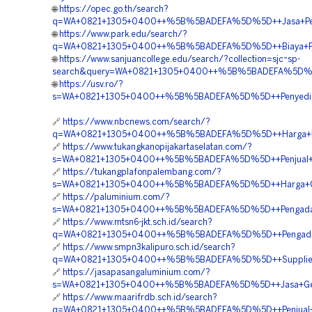
🌐
https://opec.go.th/search?
q=WA+0821+1305+0400++%5B%5BADEFA%5D%5D++Jasa+Peng
🌐
https://www.park.edu/search/?
q=WA+0821+1305+0400++%5B%5BADEFA%5D%5D++Biaya+Peng
🌐
https://www.sanjuancollege.edu/search/?collection=sjc~sp-
search&query=WA+0821+1305+0400++%5B%5BADEFA%5D%5D++
🌐
https://usv.ro/?
s=WA+0821+1305+0400++%5B%5BADEFA%5D%5D++Penyedia+G
🔗
https://www.nbcnews.com/search/?
q=WA+0821+1305+0400++%5B%5BADEFA%5D%5D++Harga+Pasa
🔗
https://www.tukangkanopijakartaselatan.com/?
s=WA+0821+1305+0400++%5B%5BADEFA%5D%5D++Penjual+Geofo
🔗
https://tukangplafonpalembang.com/?
s=WA+0821+1305+0400++%5B%5BADEFA%5D%5D++Harga+Geo
🔗
https://paluminium.com/?
s=WA+0821+1305+0400++%5B%5BADEFA%5D%5D++Pengadaan+G
🔗
https://www.mtsn6-jkt.sch.id/search?
q=WA+0821+1305+0400++%5B%5BADEFA%5D%5D++Pengadaan
🔗
https://www.smpn3kalipuro.sch.id/search?
q=WA+0821+1305+0400++%5B%5BADEFA%5D%5D++Supplier+Ge
🔗
https://jasapasangaluminium.com/?
s=WA+0821+1305+0400++%5B%5BADEFA%5D%5D++Jasa+Geof
🔗
https://www.maarifrdb.sch.id/search?
q=WA+0821+1305+0400++%5B%5BADEFA%5D%5D++Penjual+Ge