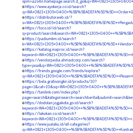
spm=a2o4n.homepage.search.d_go&q=WA+0821+1305+0400
🌐
https://www.ayokerja.co.id/search?
q=WA+0821+1305+0400+%5B%5BADEFA%5D%5D++Order+Geof
🌐
https://distributor.web.id/?
s=WA+0821+1305+0400++%5B%5BADEFA%5D%5D++Pengadaan+
🌐
https://toco.id/id/search?
q=product/search&search=WA+0821+1305+0400++%5B%5BAD
🌐
https://padiumkm.id/search?
k=WA+0821+1305+0400++%5B%5BADEFA%5D%5D++Vendor+EP
🌐
https://katalog.inaproc.id/search?
keyword=WA+0821+1305+0400++%5B%5BADEFA%5D%5D++Harg
🌐
https://vendorpedia.ahmadcorp.com/search?
type=jasa&q=WA+0821+1305+0400++%5B%5BADEFA%5D%5D++
🌐
https://trends.google.com/trends/explore?
q=WA+0821+1305+0400++%5B%5BADEFA%5D%5D++Pesan+Geof
🌐
https://bela.gratisongkir.id/products/10?
page=1&cat=10&sq=WA+0821+1305+0400++%5B%5BADEFA%5D
🌐
https://tanilink.com/index.php?
page=search&kategorisearch=searchberita&submit=search
🌐
https://dodolan.jogjakota.go.id/search?
keyword=WA+0821+1305+0400++%5B%5BADEFA%5D%5D++Jas
🌐
https://lakukan.co.id/search?
keyword=WA+0821+1305+0400++%5B%5BADEFA%5D%5D++Jas
🌐
https://www.jualaku.id/all-categories?
q=WA+0821+1305+0400++%5B%5BADEFA%5D%5D++Kontraktor+P