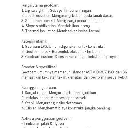
Fungsi utama geofoam:
1. Lightweight fill: Sebagai timbunan ringan.
2. Load reduction: Mengurangi beban pada tanah dasar.
3. Settlement control: Mengurangi penurunan tanah.
4. Slope stabilization: Menstabilkan lereng.
5. Thermal insulation: Memberikan isolasi termal.
Kategori utama:
1. Geofoam EPS: Umum digunakan untuk konstruksi.
2. Geofoam block: Berbentuk blok untuk timbunan.
3. Geofoam custom: Disesuaikan dengan kebutuhan proyek.
Standar & spesifikasi:
Geofoam umumnya memenuhi standar ASTM D6817, ISO, dan SNI
memastikan kekuatan tekan, densitas, dan performa sesuai kebut
Keunggulan geofoam:
1. Sangat ringan: Mengurangi beban signifikan.
2. Instalasi cepat: Mempercepat proyek.
3. Stabil: Mengurangi risiko deformasi.
4. Efisien: Menghemat biaya konstruksi jangka panjang.
Aplikasi penggunaan geofoam:
- Timbunan jalan & flyover