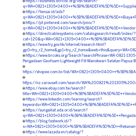
🌐
https://business.dcrcoc.org/list/search?
q=WA+0821+1305+0400++%5B%5BADEFA%5D%5D++Supplier+G
🌐
https://tensai.id/ads?
q=WA+0821+1305+0400++%5B%5BADEFA%5D%5D++Biaya+Pema
🌐
https://pt.pinterest.com/search/pins/?
q=WA+0821+1305+0400++%5B%5BADEFA%5D%5D++Vendor+Peng
🌐
https://directcablesystems.com/catalogsearch/result/index/?
cat=120&q=WA+0821+1305+0400++%5B%5BADEFA%5D%5D++Biay
🌐
https://www.try.gov.hk/internet/esearch.html?
gp0=try_r2_home&gp1=try_r2_home&web=this&query=WA+0
🌐
https://www.brcoks.org/Search?searchPhrase=WA-0821-1305
Pengadaan-Geofoam-Lightweight-Fill-Manokwari-Selatan-Papua-B
🌐
https://shopee.com.br/list/WA+0821+1305+0400++%5B%5BA
🌐
https://nz.carousell.com/search/WA%200821%201305%
🌐
https://www.ebay.com.tw/search?
title=WA+0821+1305+0400+%5B%5BADEFA%5D%5D++Vendor+Ma
🌐
https://www.linkedin.com/learning/search?
keywords=WA+0821+1305+0400+%5B%5BADEFA%5D%5D++Peny
🌐
https://sungailiat.ada.or.id/search?
q=WA+0821+1305+0400+%5B%5BADEFA%5D%5D++Pengadaan+
🌐
https://blog.fastwork.id/?
s=WA+0821+1305+0400+%5B%5BADEFA%5D%5D++Rekanan+Ge
🌐
https://www.lazada.vn/catalog/?