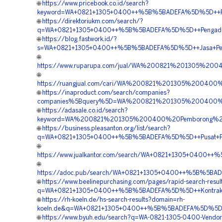
🌐
https://www.pricebook.co.id/search?
keyword=WA+0821+1305+0400++%5B%5BADEFA%5D%5D++Penga
🌐
https://direktoriukm.com/search/?
q=WA+0821+1305+0400++%5B%5BADEFA%5D%5D++Pengadaan
🌐
https://blog.fastwork.id/?
s=WA+0821+1305+0400++%5B%5BADEFA%5D%5D++Jasa+Pemas
🌐
https://www.ruparupa.com/jual/WA%200821%201305%
🌐
https://ruangjual.com/cari/WA%200821%201305%2004
🌐
https://inaproduct.com/search/companies?
companies%5Bquery%5D=WA%200821%201305%200400%
🌐
https://adasale.co.id/search?
keyword=WA%200821%201305%200400%20Pemborong%20
🌐
https://business.pleasanton.org/list/search?
q=WA+0821+1305+0400++%5B%5BADEFA%5D%5D++Pusat+Peng
🌐
https://www.jualkantor.com/search/WA+0821+1305+0400++
🌐
https://adoc.pub/search/WA+0821+1305+0400++%5B%5BAD
🌐
https://www.beelinepurchasing.com/pages/rapid-search-resul
q=WA+0821+1305+0400++%5B%5BADEFA%5D%5D++Kontraktor+
🌐
https://rh-koeln.de/hs-search-results?domain=rh-
koeln.de&q=WA+0821+1305+0400++%5B%5BADEFA%5D%5D++
🌐
https://www.byuh.edu/search?q=WA-0821-1305-0400-Vendor