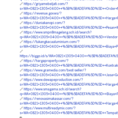
🔗
https://griyamebeljati.com/?
s=WA+0821+1305+0400++%5B%5BADEFA%5D%5D++Order+Materi
🔗
https://revenue.gov.ws/?
s=WA+0821+1305+0400++%5B%5BADEFA%5D%5D++Harga+Pema
🔗
https://duniakanopi.com/?
s=WA+0821+1305+0400++%5B%5BADEFA%5D%5D++Pesan+Mater
🔗
https://www.smpn8magelang.sch.id/search?
q=WA+0821+1305+0400++%5B%5BADEFA%5D%5D++Vendor+Jua
🔗
https://tukangkacaaluminium.com/?
s=WA+0821+1305+0400++%5B%5BADEFA%5D%5D++Biaya+Pema
🔗
https://biggo.id/s/WA+0821+1305+0400++%5B%5BADEFA%5D
🔗
https://hargaproperty.com/?
s=WA+0821+1305+0400++%5B%5BADEFA%5D%5D++Kontraktor+
🔗
https://www.gramedia.com/best-seller/?
s=WA+0821+1305+0400++%5B%5BADEFA%5D%5D++Jasa+Geofoam
🔗
https://www.dewapeproduction.com/?
s=WA+0821+1305+0400++%5B%5BADEFA%5D%5D++Harga+Pas
🔗
https://www.smagama.sch.id/search?
q=WA+0821+1305+0400++%5B%5BADEFA%5D%5D++Biaya+Peng
🔗
https://renovasimakassar.com/?
s=WA+0821+1305+0400++%5B%5BADEFA%5D%5D++Harga+Penga
🔗
https://www.multireadymix.com/?
s=WA+0821+1305+0400++%5B%5BADEFA%5D%5D++Tempat+Jual
🌐