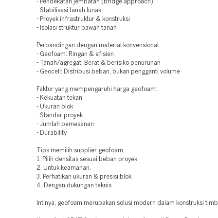
- Pendekatan jembatan (bridge approach)
- Stabilisasi tanah lunak
- Proyek infrastruktur & konstruksi
- Isolasi struktur bawah tanah
Perbandingan dengan material konvensional:
- Geofoam: Ringan & efisien
- Tanah/agregat: Berat & berisiko penurunan
- Geocell: Distribusi beban, bukan pengganti volume
Faktor yang mempengaruhi harga geofoam:
- Kekuatan tekan
- Ukuran blok
- Standar proyek
- Jumlah pemesanan
- Durability
Tips memilih supplier geofoam:
1. Pilih densitas sesuai beban proyek.
2. Untuk keamanan.
3. Perhatikan ukuran & presisi blok.
4. Dengan dukungan teknis.
Intinya, geofoam merupakan solusi modern dalam konstruksi timb