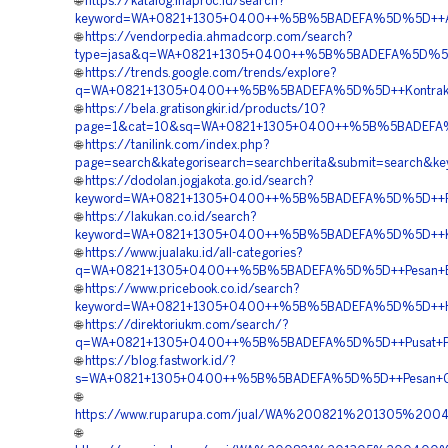
🌐
https://katalog.inaproc.id/search?
keyword=WA+0821+1305+0400++%5B%5BADEFA%5D%5D++Agen
🌐
https://vendorpedia.ahmadcorp.com/search?
type=jasa&q=WA+0821+1305+0400++%5B%5BADEFA%5D%5D++Pu
🌐
https://trends.google.com/trends/explore?
q=WA+0821+1305+0400++%5B%5BADEFA%5D%5D++Kontraktor+P
🌐
https://bela.gratisongkir.id/products/10?
page=1&cat=10&sq=WA+0821+1305+0400++%5B%5BADEFA%5D%
🌐
https://tanilink.com/index.php?
page=search&kategorisearch=searchberita&submit=searc
🌐
https://dodolan.jogjakota.go.id/search?
keyword=WA+0821+1305+0400++%5B%5BADEFA%5D%5D++Penjua
🌐
https://lakukan.co.id/search?
keyword=WA+0821+1305+0400++%5B%5BADEFA%5D%5D++Kont
🌐
https://www.jualaku.id/all-categories?
q=WA+0821+1305+0400++%5B%5BADEFA%5D%5D++Pesan+EPS
🌐
https://www.pricebook.co.id/search?
keyword=WA+0821+1305+0400++%5B%5BADEFA%5D%5D++Harga
🌐
https://direktoriukm.com/search/?
q=WA+0821+1305+0400++%5B%5BADEFA%5D%5D++Pusat+Peng
🌐
https://blog.fastwork.id/?
s=WA+0821+1305+0400++%5B%5BADEFA%5D%5D++Pesan+Geo
🌐
https://www.ruparupa.com/jual/WA%200821%201305%2
🌐