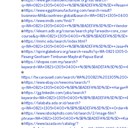
🌐
https://www.germantownchamber.org/list/search?
q=WA+0821+1305+0400++%5B%5BADEFA%5D%5D++Pesan+Geo
🌐
https://www.egyptmanufacturing.com/search-result?
business=MA&countries=global&search=WA+0821+1305+0
🌐
https://www.imdb.com/find/?
q=WA+0821+1305+0400++%5B%5BADEFA%5D%5D++Vendor+Ge
🌐
https://elearn.adb.org/course/search.php?areaids=core_cour
course&q=WA+0821+1305+0400++%5B%5BADEFA%5D%5D++Ha
🌐
https://nnmc.edu/search/index.html?
q=WA+0821+1305+0400++%5B%5BADEFA%5D%5D++Jasa+Penga
🌐
https://springlakeboro.org/search-results?q=WA-0821-1305-
Pasang-Geofoam-Timbunan-Maybrat-Papua-Barat
🌐
https://shopee.com.my/search?
keyword=WA+0821+1305+0400++%5B%5BADEFA%5D%5D++Pus
🌐
https://tw.carousell.com/search/WA%200821%201305%
🌐
https://www.ebay.cn/newcms/search/?
q=WA+0821+1305+0400+%5B%5BADEFA%5D%5D++Harga+Peng
🌐
https://gg.linkedin.com/jobs/search?
keywords=WA+0821+1305+0400+%5B%5BADEFA%5D%5D++Biaya+
🌐
https://lalabata.ada.or.id/search?
q=WA+0821+1305+0400+%5B%5BADEFA%5D%5D++Order+Materi
🌐
https://www.istockphoto.com/id/search/2/image-film?
phrase=WA+0821+1305+0400+%5B%5BADEFA%5D%5D++Kontra
🌐
https://www.lazada.vn/catalog/?