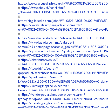
https://www.carousell.ph/search/WA%200821%201305%2
🌐
https://www.ebay.at/sch/i.html?
_nkw=WA+0821+1305+0400+%5B%5BADEFA%5D%5D++Penjual+
🌐
https://bg.linkedin.com/jobs/WA+0821+1305+0400+%5B%5B
🌐
https://kotakualasimpang.ada.or.id/search?
q=WA+0821+1305+0400+%5B%5BADEFA%5D%5D++Biaya+Pasa
🌐
https://www.shutterstock.com/id/search/WA+0821+1305+0
🌐
https://www.lazada.com.my/catalog/?
spm=a2o4k.homepage.search.d_go&q=WA+0821+1305+0400
🌐
https://jp.made-in-china.com/quality-china-product/productS
word=WA+0821+1305+0400+%5B%5BADEFA%5D%5D++Biaya+Pe
🌐
https://distributor.web.id/?
s=WA+0821+1305+0400++%5B%5BADEFA%5D%5D++Vendor+Pe
🌐
https://toco.id/id/search?
q=product/search&search=WA+0821+1305+0400++%5B%5BAD
🌐
https://padiumkm.id/search?
k=WA+0821+1305+0400++%5B%5BADEFA%5D%5D++Order+Geo
🌐
https://katalog.inaproc.id/search?
keyword=WA+0821+1305+0400++%5B%5BADEFA%5D%5D++Pusat
🌐
https://vendorpedia.ahmadcorp.com/search?
type=jasa&q=WA+0821+1305+0400++%5B%5BADEFA%5D%5D++P
🌐
https://trends.google.com/trends/explore?
q=WA+0821+1305+0400++%5B%5BADEFA%5D%5D++Agen+Penju