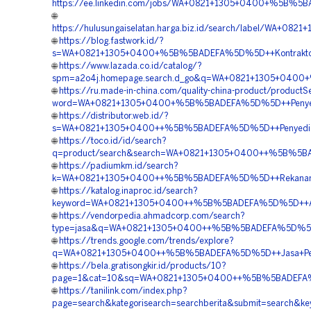
https://ee.linkedin.com/jobs/WA+0821+1305+0400+%5B%
🌐
https://hulusungaiselatan.harga.biz.id/search/label/WA+
🌐
https://blog.fastwork.id/?
s=WA+0821+1305+0400+%5B%5BADEFA%5D%5D++Kontraktor+
🌐
https://www.lazada.co.id/catalog/?
spm=a2o4j.homepage.search.d_go&q=WA+0821+1305+0400+
🌐
https://ru.made-in-china.com/quality-china-product/productS
word=WA+0821+1305+0400+%5B%5BADEFA%5D%5D++Penyedia+G
🌐
https://distributor.web.id/?
s=WA+0821+1305+0400++%5B%5BADEFA%5D%5D++Penyedia+
🌐
https://toco.id/id/search?
q=product/search&search=WA+0821+1305+0400++%5B%5BA
🌐
https://padiumkm.id/search?
k=WA+0821+1305+0400++%5B%5BADEFA%5D%5D++Rekanan+Mat
🌐
https://katalog.inaproc.id/search?
keyword=WA+0821+1305+0400++%5B%5BADEFA%5D%5D++Agen
🌐
https://vendorpedia.ahmadcorp.com/search?
type=jasa&q=WA+0821+1305+0400++%5B%5BADEFA%5D%5D++
🌐
https://trends.google.com/trends/explore?
q=WA+0821+1305+0400++%5B%5BADEFA%5D%5D++Jasa+Pemasa
🌐
https://bela.gratisongkir.id/products/10?
page=1&cat=10&sq=WA+0821+1305+0400++%5B%5BADEFA%5D
🌐
https://tanilink.com/index.php?
page=search&kategorisearch=searchberita&submit=sear