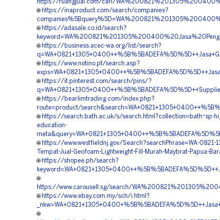
https://ruangjual.com/cari/WA%200821%201305%20040
🌐
https://inaproduct.com/search/companies?
companies%5Bquery%5D=WA%200821%201305%200400%2
🌐
https://adasale.co.id/search?
keyword=WA%200821%201305%200400%20Jasa%20Penga
🌐
https://business.acec-wa.org/list/search?
q=WA+0821+1305+0400++%5B%5BADEFA%5D%5D++Jasa+Geofo
🌐
https://www.notino.pt/search.asp?
exps=WA+0821+1305+0400++%5B%5BADEFA%5D%5D++Jasa+Peng
🌐
https://it.pinterest.com/search/pins/?
q=WA+0821+1305+0400++%5B%5BADEFA%5D%5D++Supplier+Ge
🌐
https://bearlimtrading.com/index.php?
route=product/search&search=WA+0821+1305+0400++%5B%5B
🌐
https://search.bath.ac.uk/s/search.html?collection=bath~sp-hi
education-
meta&query=WA+0821+1305+0400++%5B%5BADEFA%5D%5D++P
🌐
https://www.westfieldnj.gov/Search?searchPhrase=WA-0821-
Tempat-Jual-Geofoam-Lightweight-Fill-Murah-Maybrat-Papua-Bar
🌐
https://shopee.ph/search?
keyword=WA+0821+1305+0400++%5B%5BADEFA%5D%5D++Jasa
🌐
https://www.carousell.sg/search/WA%200821%201305%
🌐
https://www.ebay.com.my/sch/i.html?
_nkw=WA+0821+1305+0400+%5B%5BADEFA%5D%5D++Jasa+EP
🌐