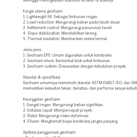
sehingga meningkatkan stabilitas struktur di atasnya.
Fungsi utama geofoam:
1. Lightweight fill: Sebagai timbunan ringan.
2. Load reduction: Mengurangi beban pada tanah dasar.
3. Settlement control: Mengurangi penurunan tanah.
4. Slope stabilization: Menstabilkan lereng.
5. Thermal insulation: Memberikan isolasi termal.
Jenis-jenis:
1. Geofoam EPS: Umum digunakan untuk konstruksi.
2. Geofoam block: Berbentuk blok untuk timbunan.
3. Geofoam custom: Disesuaikan dengan kebutuhan proyek.
Standar & spesifikasi:
Geofoam umumnya memenuhi standar ASTM D6817, ISO, dan SNI
memastikan kekuatan tekan, densitas, dan performa sesuai kebut
Keunggulan geofoam:
1. Sangat ringan: Mengurangi beban signifikan.
2. Instalasi cepat: Mempercepat proyek.
3. Stabil: Mengurangi risiko deformasi.
4. Efisien: Menghemat biaya konstruksi jangka panjang.
Aplikasi penggunaan geofoam: