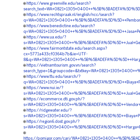
🌐
https://www.greenville.edu/search?
search_text=WA+0821+1305+0400++%5B%5BADEFA%5D%5D++H
🌐
https://www.rechtspraak.nl/english/ncc/search?
q=WA+0821+1305+0400++%5B%5BADEFA%5D%5D++Pemborong+
🌐
https://www.benedictine.edu/search?
q=WA+0821+1305+0400++%5B%5BADEFA%5D%5D++Jasa+Pemasan
🌐
https://www.ua.edu/?
s=WA+0821+1305+0400++%5B%5BADEFA%5D%5D++Jual+Geofoam
🌐
https://www.fairmontstate.edu/search.aspx?
cx=5771a433cf0364b7b&ie=UTF-
8&q=WA+0821+1305+0400++%5B%5BADEFA%5D%5D++Harga+P
🌐
https://vietnamtourism.gov.vn/search?
search_type=1&groupcode=&txtkey=WA+0821+1305+0400+
🌐
https://www.ttu.edu/search/?
q=WA+0821+1305+0400++%5B%5BADEFA%5D%5D++Biaya+Pen
🌐
https://www.nui.ie/?
s=WA+0821+1305+0400++%5B%5BADEFA%5D%5D++Jual+Geof
🌐
https://ecommerce.dti.gov.ph/?
s=WA+0821+1305+0400++%5B%5BADEFA%5D%5D++Vendor+Ju
🌐
https://ridgewater.edu/?
s=WA+0821+1305+0400++%5B%5BADEFA%5D%5D++Biaya+Pasa
🌐
https://region6.dost.gov.ph/?
s=WA+0821+1305+0400++%5B%5BADEFA%5D%5D++Harga+Pema
🌐
https://pomigor.com/cari/WA+0821+1305+0400++%5B%5BA