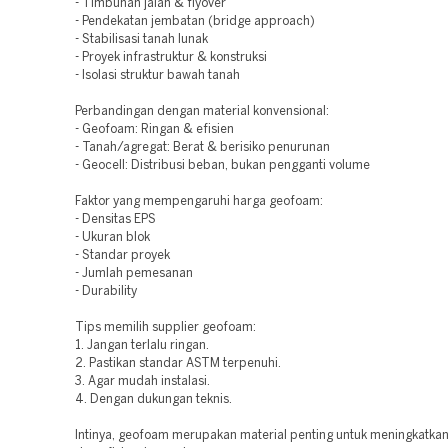
- Timbunan jalan & flyover
- Pendekatan jembatan (bridge approach)
- Stabilisasi tanah lunak
- Proyek infrastruktur & konstruksi
- Isolasi struktur bawah tanah
Perbandingan dengan material konvensional:
- Geofoam: Ringan & efisien
- Tanah/agregat: Berat & berisiko penurunan
- Geocell: Distribusi beban, bukan pengganti volume
Faktor yang mempengaruhi harga geofoam:
- Densitas EPS
- Ukuran blok
- Standar proyek
- Jumlah pemesanan
- Durability
Tips memilih supplier geofoam:
1. Jangan terlalu ringan.
2. Pastikan standar ASTM terpenuhi.
3. Agar mudah instalasi.
4. Dengan dukungan teknis.
Intinya, geofoam merupakan material penting untuk meningkatkan 