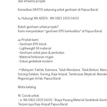
dan efisiensi proyek.
Konsultasi GRATIS sekarang untuk geofoam di Papua Barat.
📞 Hubungi WA ADEFA : WA 0821 1305 0400
Butuh geofoam untuk proyek?
Kami menyediakan *geofoam EPS berkualitas* di Papua Barat.
🧱 Produk kami:
- Geofoam EPS block
- Lightweight fill material
- Geofoam untuk jalan & jembatan
- Material timbunan ringan
- Solusi geoteknik modern
📍 Melayani: Fakfak, Kaimana, Teluk Wondama, Teluk Bintuni, Man
Sorong Selatan, Sorong, Raja Ampat, Tambrauw, Maybrat, Manokw
Pegunungan Arfak, Papua Barat
Minta katalog
🏗️ Cocok untuk:
- 📱 WA 0821 1305 0400 - Biaya Pasang Material Geoteknik Geo
Terpercaya Raja Ampat Papua Barat