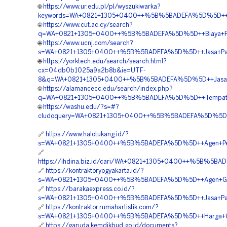
🌐
https://www.ur.edu.pl/pl/wyszukiwarka?
keywords=WA+0821+1305+0400++%5B%5BADEFA%5D%5D++Pe
🌐
https://www.cut.ac.cy/search?
q=WA+0821+1305+0400++%5B%5BADEFA%5D%5D++Biaya+Pasa
🌐
https://www.ucnj.com/search?
s=WA+0821+1305+0400++%5B%5BADEFA%5D%5D++Jasa+Pasa
🌐
https://yorktech.edu/search/search.html?
cx=04db0b1025a9a2b8b&ie=UTF-
8&q=WA+0821+1305+0400++%5B%5BADEFA%5D%5D++Jasa+Ge
🌐
https://alamancecc.edu/search/index.php?
q=WA+0821+1305+0400++%5B%5BADEFA%5D%5D++Tempat+Jual
🌐
https://washu.edu/?s=#?
cludoquery=WA+0821+1305+0400++%5B%5BADEFA%5D%5D++O
🔗
https://www.halotukang.id/?
s=WA+0821+1305+0400++%5B%5BADEFA%5D%5D++Agen+Penjual
🔗
https://ihdina.biz.id/cari/WA+0821+1305+0400++%5B%5BA
🔗
https://kontraktoryogyakarta.id/?
s=WA+0821+1305+0400++%5B%5BADEFA%5D%5D++Agen+Geofoa
🔗
https://barakaexpress.co.id/?
s=WA+0821+1305+0400++%5B%5BADEFA%5D%5D++Jasa+Pasang+
🔗
https://kontraktor.rumahartistik.com/?
s=WA+0821+1305+0400++%5B%5BADEFA%5D%5D++Harga+Geofoa
🔗
https://garuda.kemdikbud.go.id/documents?