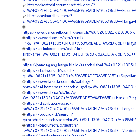
🔗
https://kontraktor.rumahartistik.com/?
s=WA+0821+1305+0400++%5B%5BADEFA%5D%5D++Pusat+Penju
🔗
https://asiaarsitek.com/?
s=WA+0821+1305+0400++%5B%5BADEFA%5D%5D++Harga+Pem
🌐
https://www.carousell.com.hk/search/WA%200821%201
🌐
https://www.ebay.de/sch/i.html?
_nkw=WA+0821+1305+0400+%5B%5BADEFA%5D%5D++Biaya+Pen
🌐
https://si.linkedin.com/pub/dir?
firstName=WA+0821+1305+0400+%5B%5BADEFA%5D%5D++Suppl
🌐
https://pandeglang.harga.biz.id/search/label/WA+0821+1
🌐
https://fastwork.id/search?
q=WA+0821+1305+0400+%5B%5BADEFA%5D%5D++Supplier+G
🌐
https://www.lazada.com.ph/catalog/?
spm=a2o4l.homepage.search.d_go&q=WA+0821+1305+0400+
🌐
https://www.olx.ua/uk/list/q-
WA+0821+1305+0400+%5B%5BADEFA%5D%5D++Harga+Pengad
🌐
https://distributor.web.id/?
s=WA+0821+1305+0400++%5B%5BADEFA%5D%5D++Penyedia+Ma
🌐
https://toco.id/id/search?
q=product/search&search=WA+0821+1305+0400++%5B%5BA
🌐
https://padiumkm.id/search?
k=WA+0821+1305+0400++%5B%5BADEFA%5D%5D++Vendor+Jual