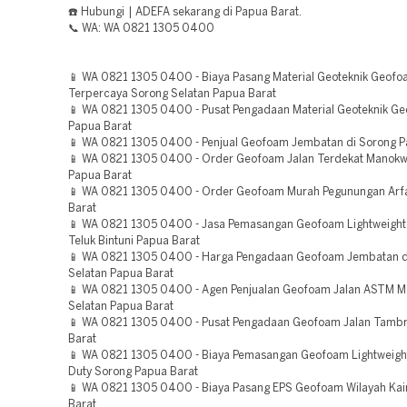
☎️ Hubungi | ADEFA sekarang di Papua Barat.
📞 WA: WA 0821 1305 0400
📱 WA 0821 1305 0400 - Biaya Pasang Material Geoteknik Geof
Terpercaya Sorong Selatan Papua Barat
📱 WA 0821 1305 0400 - Pusat Pengadaan Material Geoteknik G
Papua Barat
📱 WA 0821 1305 0400 - Penjual Geofoam Jembatan di Sorong P
📱 WA 0821 1305 0400 - Order Geofoam Jalan Terdekat Manokwa
Papua Barat
📱 WA 0821 1305 0400 - Order Geofoam Murah Pegunungan Arf
Barat
📱 WA 0821 1305 0400 - Jasa Pemasangan Geofoam Lightweight 
Teluk Bintuni Papua Barat
📱 WA 0821 1305 0400 - Harga Pengadaan Geofoam Jembatan d
Selatan Papua Barat
📱 WA 0821 1305 0400 - Agen Penjualan Geofoam Jalan ASTM M
Selatan Papua Barat
📱 WA 0821 1305 0400 - Pusat Pengadaan Geofoam Jalan Tamb
Barat
📱 WA 0821 1305 0400 - Biaya Pemasangan Geofoam Lightweight 
Duty Sorong Papua Barat
📱 WA 0821 1305 0400 - Biaya Pasang EPS Geofoam Wilayah Ka
Barat