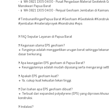
- 📱 WA 0821 1305 0400 - Pusat Pengadaan Material Geoteknik 
Manokwari Papua Barat
- 📱 WA 0821 1305 0400 - Penjual Geofoam Jembatan di Kaiman
#TimbunanRinganPapua Barat #Geofoam #Geoteknik #Konstruk
#jembatan #materialproyek #konstruksi #eps
❓ FAQ Seputar Layanan di Papua Barat
❓ Kegunaan utama EPS geofoam?
🔹 Fungsinya adalah menggantikan urugan berat sehingga tekana
dasar berkurang.
❓ Apa keunggulan EPS geofoam di Papua Barat?
🔹 Keunggulannya adalah mudah dipasang serta mengurangi sett
❓ Apakah EPS geofoam kuat?
🔹 Ya, cukup kuat kekuatan tekan tinggi.
❓ Dari bahan apa EPS geofoam dibuat?
🔹 Terbuat dari expanded polystyrene (EPS) yang diproses khusu
konstruksi.
❓ Instalasi?