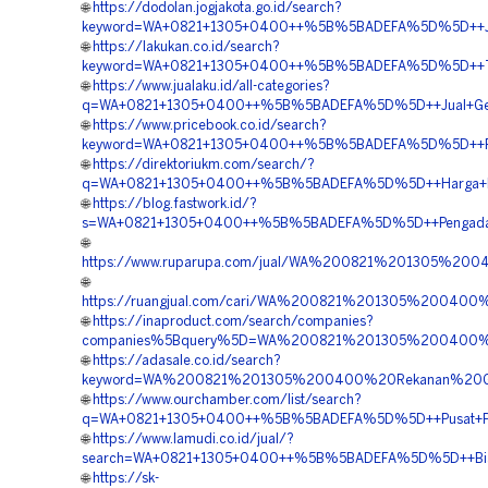
🌐
https://dodolan.jogjakota.go.id/search?
keyword=WA+0821+1305+0400++%5B%5BADEFA%5D%5D++Jasa
🌐
https://lakukan.co.id/search?
keyword=WA+0821+1305+0400++%5B%5BADEFA%5D%5D++Tempa
🌐
https://www.jualaku.id/all-categories?
q=WA+0821+1305+0400++%5B%5BADEFA%5D%5D++Jual+Geof
🌐
https://www.pricebook.co.id/search?
keyword=WA+0821+1305+0400++%5B%5BADEFA%5D%5D++Peng
🌐
https://direktoriukm.com/search/?
q=WA+0821+1305+0400++%5B%5BADEFA%5D%5D++Harga+Pen
🌐
https://blog.fastwork.id/?
s=WA+0821+1305+0400++%5B%5BADEFA%5D%5D++Pengadaan+M
🌐
https://www.ruparupa.com/jual/WA%200821%201305%20
🌐
https://ruangjual.com/cari/WA%200821%201305%2004
🌐
https://inaproduct.com/search/companies?
companies%5Bquery%5D=WA%200821%201305%200400%
🌐
https://adasale.co.id/search?
keyword=WA%200821%201305%200400%20Rekanan%20Ge
🌐
https://www.ourchamber.com/list/search?
q=WA+0821+1305+0400++%5B%5BADEFA%5D%5D++Pusat+Penj
🌐
https://www.lamudi.co.id/jual/?
search=WA+0821+1305+0400++%5B%5BADEFA%5D%5D++Biaya+P
🌐
https://sk-