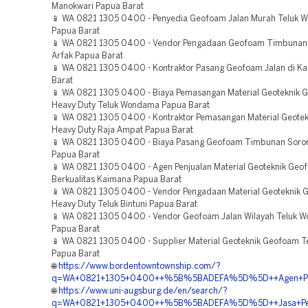
Manokwari Papua Barat
📱 WA 0821 1305 0400 - Penyedia Geofoam Jalan Murah Teluk
Papua Barat
📱 WA 0821 1305 0400 - Vendor Pengadaan Geofoam Timbunan
Arfak Papua Barat
📱 WA 0821 1305 0400 - Kontraktor Pasang Geofoam Jalan di K
Barat
📱 WA 0821 1305 0400 - Biaya Pemasangan Material Geoteknik 
Heavy Duty Teluk Wondama Papua Barat
📱 WA 0821 1305 0400 - Kontraktor Pemasangan Material Geote
Heavy Duty Raja Ampat Papua Barat
📱 WA 0821 1305 0400 - Biaya Pasang Geofoam Timbunan Soron
Papua Barat
📱 WA 0821 1305 0400 - Agen Penjualan Material Geoteknik Geo
Berkualitas Kaimana Papua Barat
📱 WA 0821 1305 0400 - Vendor Pengadaan Material Geoteknik
Heavy Duty Teluk Bintuni Papua Barat
📱 WA 0821 1305 0400 - Vendor Geofoam Jalan Wilayah Teluk 
Papua Barat
📱 WA 0821 1305 0400 - Supplier Material Geoteknik Geofoam Te
Papua Barat
🌐
https://www.bordentowntownship.com/?
q=WA+0821+1305+0400++%5B%5BADEFA%5D%5D++Agen+Penju
🌐
https://www.uni-augsburg.de/en/search/?
q=WA+0821+1305+0400++%5B%5BADEFA%5D%5D++Jasa+Pemasa