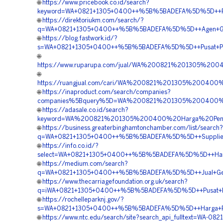
🌐
https://www.pricebook.co.id/search?
keyword=WA+0821+1305+0400++%5B%5BADEFA%5D%5D++Pembo
🌐
https://direktoriukm.com/search/?
q=WA+0821+1305+0400++%5B%5BADEFA%5D%5D++Agen+Geof
🌐
https://blog.fastwork.id/?
s=WA+0821+1305+0400++%5B%5BADEFA%5D%5D++Pusat+Penju
🌐
https://www.ruparupa.com/jual/WA%200821%201305%2
🌐
https://ruangjual.com/cari/WA%200821%201305%200400
🌐
https://inaproduct.com/search/companies?
companies%5Bquery%5D=WA%200821%201305%200400%20
🌐
https://adasale.co.id/search?
keyword=WA%200821%201305%200400%20Harga%20Penga
🌐
https://business.greaterbinghamtonchamber.com/list/search?
q=WA+0821+1305+0400++%5B%5BADEFA%5D%5D++Supplier+Geo
🌐
https://info.co.id/?
select=WA+0821+1305+0400++%5B%5BADEFA%5D%5D++Harg
🌐
https://medium.com/search?
q=WA+0821+1305+0400++%5B%5BADEFA%5D%5D++Jual+Geof
🌐
https://www.thecarriagefoundation.org.uk/search?
q=iWA+0821+1305+0400++%5B%5BADEFA%5D%5D++Pusat+Pen
🌐
https://rochelleparknj.gov/?
s=WA+0821+1305+0400++%5B%5BADEFA%5D%5D++Harga+Pasa
🌐
https://www.ntc.edu/search/site?search_api_fulltext=WA-08