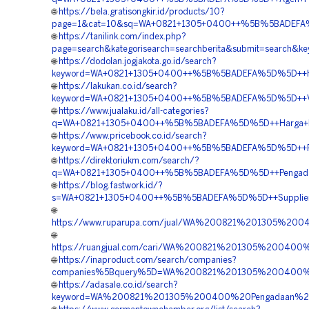
🌐
https://bela.gratisongkir.id/products/10?
page=1&cat=10&sq=WA+0821+1305+0400++%5B%5BADEFA%5
🌐
https://tanilink.com/index.php?
page=search&kategorisearch=searchberita&submit=searc
🌐
https://dodolan.jogjakota.go.id/search?
keyword=WA+0821+1305+0400++%5B%5BADEFA%5D%5D++Harg
🌐
https://lakukan.co.id/search?
keyword=WA+0821+1305+0400++%5B%5BADEFA%5D%5D++Vend
🌐
https://www.jualaku.id/all-categories?
q=WA+0821+1305+0400++%5B%5BADEFA%5D%5D++Harga+Pasa
🌐
https://www.pricebook.co.id/search?
keyword=WA+0821+1305+0400++%5B%5BADEFA%5D%5D++Pesa
🌐
https://direktoriukm.com/search/?
q=WA+0821+1305+0400++%5B%5BADEFA%5D%5D++Pengadaan+M
🌐
https://blog.fastwork.id/?
s=WA+0821+1305+0400++%5B%5BADEFA%5D%5D++Supplier+
🌐
https://www.ruparupa.com/jual/WA%200821%201305%20
🌐
https://ruangjual.com/cari/WA%200821%201305%20040
🌐
https://inaproduct.com/search/companies?
companies%5Bquery%5D=WA%200821%201305%200400%20
🌐
https://adasale.co.id/search?
keyword=WA%200821%201305%200400%20Pengadaan%20