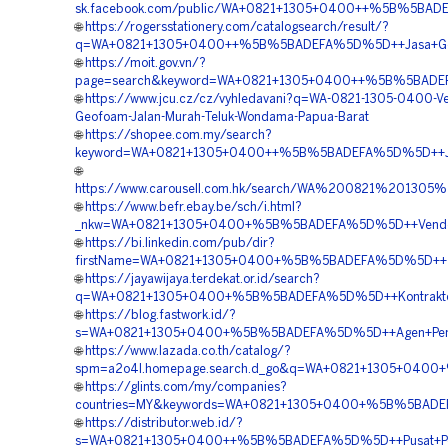
sk.facebook.com/public/WA+0821+1305+0400++%5B%5BADE
🌐
https://rogersstationery.com/catalogsearch/result/?
q=WA+0821+1305+0400++%5B%5BADEFA%5D%5D++Jasa+Geofo
🌐
https://moit.gov.vn/?
page=search&keyword=WA+0821+1305+0400++%5B%5BADEFA
🌐
https://www.jcu.cz/cz/vyhledavani?q=WA-0821-1305-0400-Ve
Geofoam-Jalan-Murah-Teluk-Wondama-Papua-Barat
🌐
https://shopee.com.my/search?
keyword=WA+0821+1305+0400++%5B%5BADEFA%5D%5D++Jual
🌐
https://www.carousell.com.hk/search/WA%200821%201
🌐
https://www.befr.ebay.be/sch/i.html?
_nkw=WA+0821+1305+0400+%5B%5BADEFA%5D%5D++Vendor+
🌐
https://bi.linkedin.com/pub/dir?
firstName=WA+0821+1305+0400+%5B%5BADEFA%5D%5D++Te
🌐
https://jayawijaya.terdekat.or.id/search?
q=WA+0821+1305+0400+%5B%5BADEFA%5D%5D++Kontraktor
🌐
https://blog.fastwork.id/?
s=WA+0821+1305+0400+%5B%5BADEFA%5D%5D++Agen+Penjua
🌐
https://www.lazada.co.th/catalog/?
spm=a2o4l.homepage.search.d_go&q=WA+0821+1305+0400+%
🌐
https://glints.com/my/companies?
countries=MY&keywords=WA+0821+1305+0400+%5B%5BADE
🌐
https://distributor.web.id/?
s=WA+0821+1305+0400++%5B%5BADEFA%5D%5D++Pusat+Pen