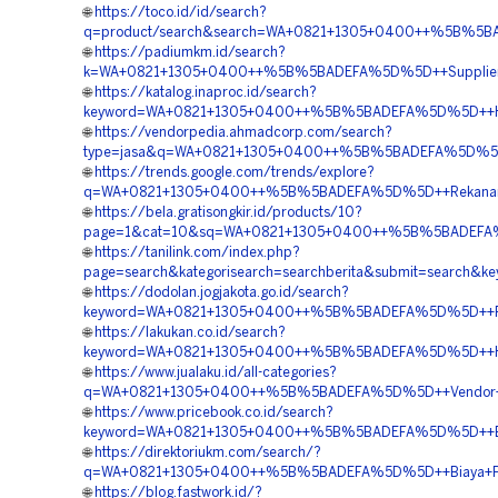
🌐
https://toco.id/id/search?
q=product/search&search=WA+0821+1305+0400++%5B%5BA
🌐
https://padiumkm.id/search?
k=WA+0821+1305+0400++%5B%5BADEFA%5D%5D++Supplier
🌐
https://katalog.inaproc.id/search?
keyword=WA+0821+1305+0400++%5B%5BADEFA%5D%5D++Har
🌐
https://vendorpedia.ahmadcorp.com/search?
type=jasa&q=WA+0821+1305+0400++%5B%5BADEFA%5D%5D++Pu
🌐
https://trends.google.com/trends/explore?
q=WA+0821+1305+0400++%5B%5BADEFA%5D%5D++Rekanan+
🌐
https://bela.gratisongkir.id/products/10?
page=1&cat=10&sq=WA+0821+1305+0400++%5B%5BADEFA%5D%
🌐
https://tanilink.com/index.php?
page=search&kategorisearch=searchberita&submit=searc
🌐
https://dodolan.jogjakota.go.id/search?
keyword=WA+0821+1305+0400++%5B%5BADEFA%5D%5D++Pusat
🌐
https://lakukan.co.id/search?
keyword=WA+0821+1305+0400++%5B%5BADEFA%5D%5D++Ha
🌐
https://www.jualaku.id/all-categories?
q=WA+0821+1305+0400++%5B%5BADEFA%5D%5D++Vendor+Ju
🌐
https://www.pricebook.co.id/search?
keyword=WA+0821+1305+0400++%5B%5BADEFA%5D%5D++Biaya
🌐
https://direktoriukm.com/search/?
q=WA+0821+1305+0400++%5B%5BADEFA%5D%5D++Biaya+Pe
🌐
https://blog.fastwork.id/?