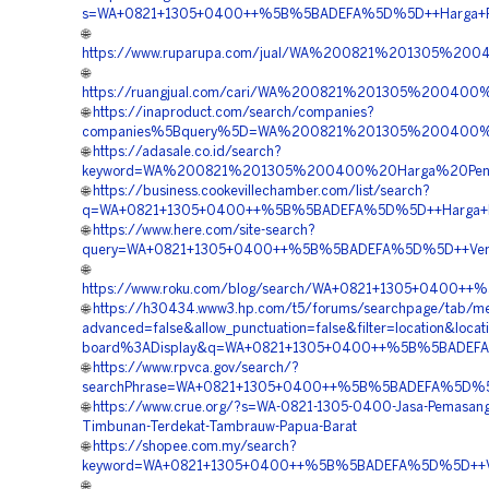
s=WA+0821+1305+0400++%5B%5BADEFA%5D%5D++Harga+Pen
🌐
https://www.ruparupa.com/jual/WA%200821%201305%20
🌐
https://ruangjual.com/cari/WA%200821%201305%2004
🌐
https://inaproduct.com/search/companies?
companies%5Bquery%5D=WA%200821%201305%200400%2
🌐
https://adasale.co.id/search?
keyword=WA%200821%201305%200400%20Harga%20Penga
🌐
https://business.cookevillechamber.com/list/search?
q=WA+0821+1305+0400++%5B%5BADEFA%5D%5D++Harga+Peng
🌐
https://www.here.com/site-search?
query=WA+0821+1305+0400++%5B%5BADEFA%5D%5D++Vendor
🌐
https://www.roku.com/blog/search/WA+0821+1305+0400++
🌐
https://h30434.www3.hp.com/t5/forums/searchpage/tab/m
advanced=false&allow_punctuation=false&filter=location&locat
board%3ADisplay&q=WA+0821+1305+0400++%5B%5BADEFA%
🌐
https://www.rpvca.gov/search/?
searchPhrase=WA+0821+1305+0400++%5B%5BADEFA%5D%5D+
🌐
https://www.crue.org/?s=WA-0821-1305-0400-Jasa-Pemasan
Timbunan-Terdekat-Tambrauw-Papua-Barat
🌐
https://shopee.com.my/search?
keyword=WA+0821+1305+0400++%5B%5BADEFA%5D%5D++Vendo
🌐