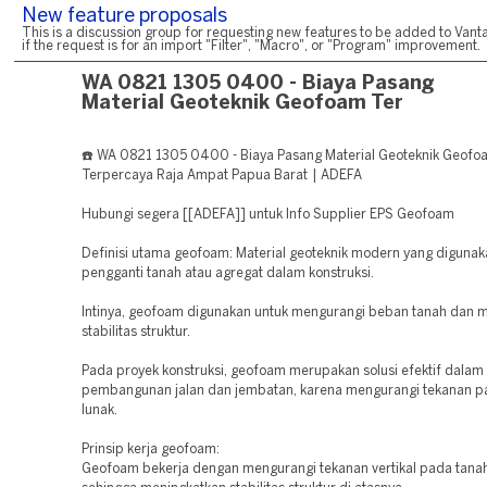
New feature proposals
This is a discussion group for requesting new features to be added to Vanta
if the request is for an import "Filter", "Macro", or "Program" improvement.
WA 0821 1305 0400 - Biaya Pasang
Material Geoteknik Geofoam Ter
☎️ WA 0821 1305 0400 - Biaya Pasang Material Geoteknik Geofo
Terpercaya Raja Ampat Papua Barat | ADEFA
Hubungi segera [[ADEFA]] untuk Info Supplier EPS Geofoam
Definisi utama geofoam: Material geoteknik modern yang digunak
pengganti tanah atau agregat dalam konstruksi.
Intinya, geofoam digunakan untuk mengurangi beban tanah dan 
stabilitas struktur.
Pada proyek konstruksi, geofoam merupakan solusi efektif dalam
pembangunan jalan dan jembatan, karena mengurangi tekanan p
lunak.
Prinsip kerja geofoam:
Geofoam bekerja dengan mengurangi tekanan vertikal pada tanah