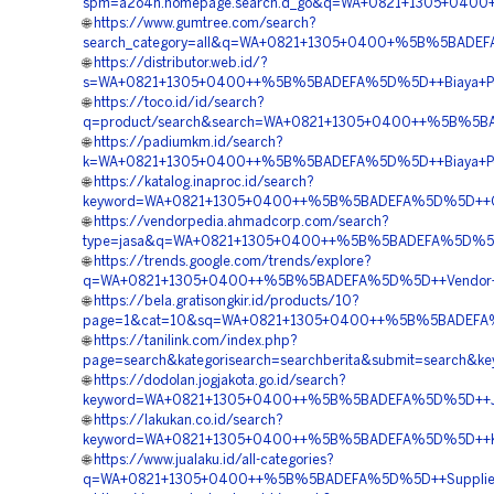
spm=a2o4n.homepage.search.d_go&q=WA+0821+1305+0400+%
🌐
https://www.gumtree.com/search?
search_category=all&q=WA+0821+1305+0400+%5B%5BADEFA
🌐
https://distributor.web.id/?
s=WA+0821+1305+0400++%5B%5BADEFA%5D%5D++Biaya+Pemas
🌐
https://toco.id/id/search?
q=product/search&search=WA+0821+1305+0400++%5B%5BADE
🌐
https://padiumkm.id/search?
k=WA+0821+1305+0400++%5B%5BADEFA%5D%5D++Biaya+Pengad
🌐
https://katalog.inaproc.id/search?
keyword=WA+0821+1305+0400++%5B%5BADEFA%5D%5D++Orde
🌐
https://vendorpedia.ahmadcorp.com/search?
type=jasa&q=WA+0821+1305+0400++%5B%5BADEFA%5D%5D++Ko
🌐
https://trends.google.com/trends/explore?
q=WA+0821+1305+0400++%5B%5BADEFA%5D%5D++Vendor+Pen
🌐
https://bela.gratisongkir.id/products/10?
page=1&cat=10&sq=WA+0821+1305+0400++%5B%5BADEFA%5
🌐
https://tanilink.com/index.php?
page=search&kategorisearch=searchberita&submit=searc
🌐
https://dodolan.jogjakota.go.id/search?
keyword=WA+0821+1305+0400++%5B%5BADEFA%5D%5D++Jasa
🌐
https://lakukan.co.id/search?
keyword=WA+0821+1305+0400++%5B%5BADEFA%5D%5D++Kont
🌐
https://www.jualaku.id/all-categories?
q=WA+0821+1305+0400++%5B%5BADEFA%5D%5D++Supplier+