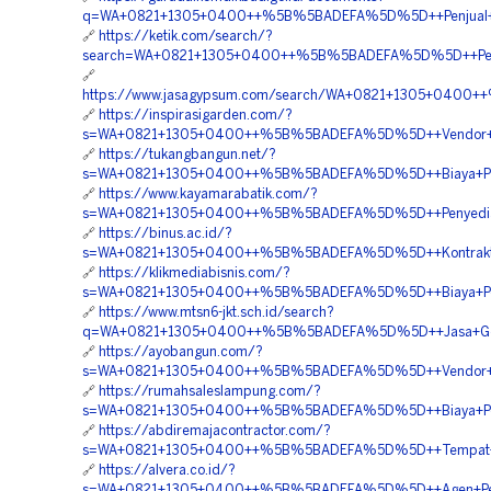
q=WA+0821+1305+0400++%5B%5BADEFA%5D%5D++Penjual+EPS
🔗
https://ketik.com/search/?
search=WA+0821+1305+0400++%5B%5BADEFA%5D%5D++Penj
🔗
https://www.jasagypsum.com/search/WA+0821+1305+0400++
🔗
https://inspirasigarden.com/?
s=WA+0821+1305+0400++%5B%5BADEFA%5D%5D++Vendor+Geofoa
🔗
https://tukangbangun.net/?
s=WA+0821+1305+0400++%5B%5BADEFA%5D%5D++Biaya+Pasa
🔗
https://www.kayamarabatik.com/?
s=WA+0821+1305+0400++%5B%5BADEFA%5D%5D++Penyedia+G
🔗
https://binus.ac.id/?
s=WA+0821+1305+0400++%5B%5BADEFA%5D%5D++Kontraktor
🔗
https://klikmediabisnis.com/?
s=WA+0821+1305+0400++%5B%5BADEFA%5D%5D++Biaya+Peng
🔗
https://www.mtsn6-jkt.sch.id/search?
q=WA+0821+1305+0400++%5B%5BADEFA%5D%5D++Jasa+Geof
🔗
https://ayobangun.com/?
s=WA+0821+1305+0400++%5B%5BADEFA%5D%5D++Vendor+Geo
🔗
https://rumahsaleslampung.com/?
s=WA+0821+1305+0400++%5B%5BADEFA%5D%5D++Biaya+Pen
🔗
https://abdiremajacontractor.com/?
s=WA+0821+1305+0400++%5B%5BADEFA%5D%5D++Tempat+Jua
🔗
https://alvera.co.id/?
s=WA+0821+1305+0400++%5B%5BADEFA%5D%5D++Agen+Penju