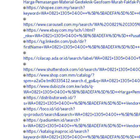
Harga-Pemasangan-Material-Geoteknik-Geofoam-Murah-Fakfak-P
🌐
https://shopee.com.my/search?
keyword=WA+0821+1305+0400++%5B%5BADEFA%5D%5D++Harg
🌐
https://www.carousell.com.my/search/WA%200821%20
🌐
https://www.ebay.com.my/sch/i.html?
_nkw=WA+0821+1305+0400+%5B%5BADEFA%5D%5D++Pusat+Pen
🌐
https://sg.linkedin.com/pub/dir?
firstName=WA+0821+1305+0400+%5B%5BADEFA%5D%5D++Pesan
🌐
https://cilacap.ada.or.id/search/label/WA+0821+1305+04
🌐
https://www.shutterstock.com/id/search/WA+0821+1305+
🌐
https://www.shop.com.mm/catalog/?
spm=a2a0e.tm80335412.search.d_go&q=WA+0821+1305+04
🌐
https://www.dubizzle.com.kw/ads/q-
WA+0821+1305+0400+%5B%5BADEFA%5D%5D++Harga+Pemasang
🌐
https://distributor.web.id/?
s=WA+0821+1305+0400++%5B%5BADEFA%5D%5D++Vendor+Pe
🌐
https://toco.id/id/search?
q=product/search&search=WA+0821+1305+0400++%5B%5BA
🌐
https://padiumkm.id/search?
k=WA+0821+1305+0400++%5B%5BADEFA%5D%5D++Vendor+Pe
🌐
https://katalog.inaproc.id/search?
keyword=WA+0821+1305+0400++%5B%5BADEFA%5D%5D++Peny