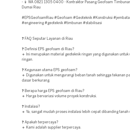
- 📱 WA 0821 1305 0400 - Kontraktor Pasang Geofoam Timbunan
Dumai Riau
#EPSGeofoamRiau #Geofoam #Geoteknik #Konstruksi #jembata
#engineering #geoteknik #timbunan #stabilisasi
❓ FAQ Seputar Layanan di Riau
❓ Definisi EPS geofoam di Riau?
🔹 Ini merupakan material geoteknik ringan yang digunakan untuk
ringan.
❓ Kegunaan utama EPS geofoam?
🔹 Digunakan untuk mengurangi beban tanah sehingga tekanan p
dasar berkurang.
❓ Berapa harga EPS geofoam di Riau?
🔹 Harga bervariasi volume proyek konstruksi.
❓ Instalasi?
🔹 Ya, sangat mudah proses instalasi lebih cepat dibanding tanah
❓ Apakah terpercaya?
🔹 Kami adalah supplier terpercaya.