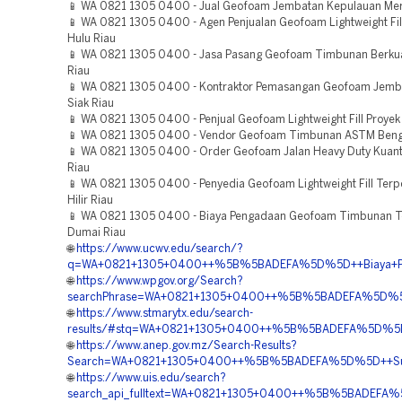
📱 WA 0821 1305 0400 - Jual Geofoam Jembatan Kepulauan Mer
📱 WA 0821 1305 0400 - Agen Penjualan Geofoam Lightweight Fil
Hulu Riau
📱 WA 0821 1305 0400 - Jasa Pasang Geofoam Timbunan Berkual
Riau
📱 WA 0821 1305 0400 - Kontraktor Pemasangan Geofoam Jemb
Siak Riau
📱 WA 0821 1305 0400 - Penjual Geofoam Lightweight Fill Proyek
📱 WA 0821 1305 0400 - Vendor Geofoam Timbunan ASTM Bengk
📱 WA 0821 1305 0400 - Order Geofoam Jalan Heavy Duty Kuant
Riau
📱 WA 0821 1305 0400 - Penyedia Geofoam Lightweight Fill Ter
Hilir Riau
📱 WA 0821 1305 0400 - Biaya Pengadaan Geofoam Timbunan T
Dumai Riau
🌐
https://www.ucwv.edu/search/?
q=WA+0821+1305+0400++%5B%5BADEFA%5D%5D++Biaya+Pema
🌐
https://www.wpgov.org/Search?
searchPhrase=WA+0821+1305+0400++%5B%5BADEFA%5D%5D+
🌐
https://www.stmarytx.edu/search-
results/#stq=WA+0821+1305+0400++%5B%5BADEFA%5D%5D++
🌐
https://www.anep.gov.mz/Search-Results?
Search=WA+0821+1305+0400++%5B%5BADEFA%5D%5D++Supplier
🌐
https://www.uis.edu/search?
search_api_fulltext=WA+0821+1305+0400++%5B%5BADEFA%5D%