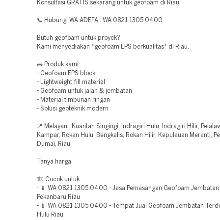
Konsultasi GRATIS sekarang untuk geofoam di Riau.
📞 Hubungi WA ADEFA : WA 0821 1305 0400
Butuh geofoam untuk proyek?
Kami menyediakan *geofoam EPS berkualitas* di Riau.
🧱 Produk kami:
- Geofoam EPS block
- Lightweight fill material
- Geofoam untuk jalan & jembatan
- Material timbunan ringan
- Solusi geoteknik modern
📍 Melayani: Kuantan Singingi, Indragiri Hulu, Indragiri Hilir, Pelala
Kampar, Rokan Hulu, Bengkalis, Rokan Hilir, Kepulauan Meranti, P
Dumai, Riau
Tanya harga
🏗️ Cocok untuk:
- 📱 WA 0821 1305 0400 - Jasa Pemasangan Geofoam Jembatan
Pekanbaru Riau
- 📱 WA 0821 1305 0400 - Tempat Jual Geofoam Jembatan Terd
Hulu Riau