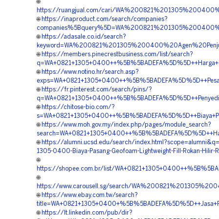
🌐
https://ruangjual.com/cari/WA%200821%201305%2004
🌐
https://inaproduct.com/search/companies?
companies%5Bquery%5D=WA%200821%201305%200400%2
🌐
https://adasale.co.id/search?
keyword=WA%200821%201305%200400%20Agen%20Penjua
🌐
https://members.pinecrestbusiness.com/list/search?
q=WA+0821+1305+0400++%5B%5BADEFA%5D%5D++Harga+Pemas
🌐
https://www.notino.hr/search.asp?
exps=WA+0821+1305+0400++%5B%5BADEFA%5D%5D++Pesan+G
🌐
https://fr.pinterest.com/search/pins/?
q=WA+0821+1305+0400++%5B%5BADEFA%5D%5D++Penyedia+G
🌐
https://chitose-bio.com/?
s=WA+0821+1305+0400++%5B%5BADEFA%5D%5D++Biaya+Pemas
🌐
https://www.moh.gov.my/index.php/pages/module_search?
search=WA+0821+1305+0400++%5B%5BADEFA%5D%5D++Harga+P
🌐
https://alumni.ucsd.edu/search/index.html?scope=alumni&q
1305-0400-Biaya-Pasang-Geofoam-Lightweight-Fill-Rokan-Hilir-R
🌐
https://shopee.com.br/list/WA+0821+1305+0400++%5B%5B
🌐
https://www.carousell.sg/search/WA%200821%201305%
🌐
https://www.ebay.com.tw/search?
title=WA+0821+1305+0400+%5B%5BADEFA%5D%5D++Jasa+Pas
🌐
https://lt.linkedin.com/pub/dir?