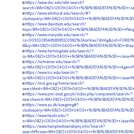
🌐
https://www.dvc.edu/site-search?
search=WA+0821+1305+0400++%5B%5BADEFA%5D%5D++Jasa+Pe
🌐
https://www.elmhurst.edu/search/#?
cludoquery=WA+0821+1305+0400++%5B%5BADEFA%5D%5D++Ko
🌐
https://www.davidson.edu/search?
keys=WA+0821+1305+0400++%5B%5BADEFA%5D%5D++Pengad
🌐
https://www.maryville.edu/search/?
cx=009102854898985101982%3Aorl4au7dm6g&cof=FORID%
8&q=WA+0821+1305+0400++%5B%5BADEFA%5D%5D++Biaya+Pa
🌐
https://www.farmingdale.edu/search/?
q=WA+0821+1305+0400++%5B%5BADEFA%5D%5D++Jasa+Pemasa
🌐
https://schreiner.edu/search/?
q=WA+0821+1305+0400++%5B%5BADEFA%5D%5D++Agen+Penjua
🌐
https://www.lcc.edu/search/?
q=WA+0821+1305+0400++%5B%5BADEFA%5D%5D++Jasa+Pengad
🌐
https://moi.gov.eg/home/search?
searchtext=WA+0821+1305+0400++%5B%5BADEFA%5D%5D++Pu
🌐
https://www.pnri.dost.gov.ph/index.php/component/search/?
searchword=WA+0821+1305+0400++%5B%5BADEFA%5D%5D++Ja
🌐
https://www.au.dk/soegning#?
cludoquery=WA+0821+1305+0400++%5B%5BADEFA%5D%5D++A
🌐
https://www.hputx.edu/?
s=WA+0821+1305+0400++%5B%5BADEFA%5D%5D++Jasa+Penga
🌐
https://www.hamptontownshipnj.info/Search?
searchPhrase=WA+0821+1305+0400++%5B%5BADEFA%5D%5D++Ko