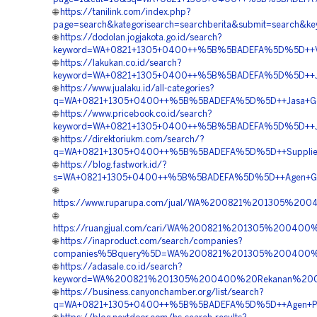
🌐
https://tanilink.com/index.php?
page=search&kategorisearch=searchberita&submit=searc
🌐
https://dodolan.jogjakota.go.id/search?
keyword=WA+0821+1305+0400++%5B%5BADEFA%5D%5D++Vendo
🌐
https://lakukan.co.id/search?
keyword=WA+0821+1305+0400++%5B%5BADEFA%5D%5D++Jasa+
🌐
https://www.jualaku.id/all-categories?
q=WA+0821+1305+0400++%5B%5BADEFA%5D%5D++Jasa+Geofo
🌐
https://www.pricebook.co.id/search?
keyword=WA+0821+1305+0400++%5B%5BADEFA%5D%5D++Jasa+
🌐
https://direktoriukm.com/search/?
q=WA+0821+1305+0400++%5B%5BADEFA%5D%5D++Supplier+EP
🌐
https://blog.fastwork.id/?
s=WA+0821+1305+0400++%5B%5BADEFA%5D%5D++Agen+Geofo
🌐
https://www.ruparupa.com/jual/WA%200821%201305%20
🌐
https://ruangjual.com/cari/WA%200821%201305%2004
🌐
https://inaproduct.com/search/companies?
companies%5Bquery%5D=WA%200821%201305%200400%20
🌐
https://adasale.co.id/search?
keyword=WA%200821%201305%200400%20Rekanan%20Geof
🌐
https://business.canyonchamber.org/list/search?
q=WA+0821+1305+0400++%5B%5BADEFA%5D%5D++Agen+Penjua