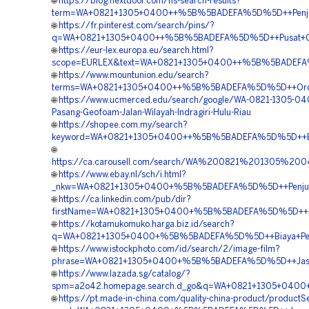
🌐
https://blog.nextdoor.com/hs-search-results?
term=WA+0821+1305+0400++%5B%5BADEFA%5D%5D++Penjual+
🌐
https://fr.pinterest.com/search/pins/?
q=WA+0821+1305+0400++%5B%5BADEFA%5D%5D++Pusat+Geofo
🌐
https://eur-lex.europa.eu/search.html?
scope=EURLEX&text=WA+0821+1305+0400++%5B%5BADEFA%5D
🌐
https://www.mountunion.edu/search?
terms=WA+0821+1305+0400++%5B%5BADEFA%5D%5D++Order+Ma
🌐
https://www.ucmerced.edu/search/google/WA-0821-1305-04
Pasang-Geofoam-Jalan-Wilayah-Indragiri-Hulu-Riau
🌐
https://shopee.com.my/search?
keyword=WA+0821+1305+0400++%5B%5BADEFA%5D%5D++Biaya+P
🌐
https://ca.carousell.com/search/WA%200821%201305%
🌐
https://www.ebay.nl/sch/i.html?
_nkw=WA+0821+1305+0400+%5B%5BADEFA%5D%5D++Penjual+
🌐
https://ca.linkedin.com/pub/dir?
firstName=WA+0821+1305+0400+%5B%5BADEFA%5D%5D++Jas
🌐
https://kotamukomuko.harga.biz.id/search?
q=WA+0821+1305+0400+%5B%5BADEFA%5D%5D++Biaya+Pengad
🌐
https://www.istockphoto.com/id/search/2/image-film?
phrase=WA+0821+1305+0400+%5B%5BADEFA%5D%5D++Jasa+P
🌐
https://www.lazada.sg/catalog/?
spm=a2o42.homepage.search.d_go&q=WA+0821+1305+0400+%
🌐
https://pt.made-in-china.com/quality-china-product/productS