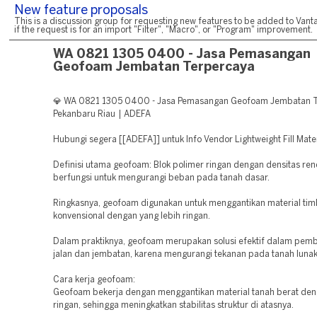
New feature proposals
This is a discussion group for requesting new features to be added to Vanta
if the request is for an import "Filter", "Macro", or "Program" improvement.
WA 0821 1305 0400 - Jasa Pemasangan
Geofoam Jembatan Terpercaya
💎 WA 0821 1305 0400 - Jasa Pemasangan Geofoam Jembatan 
Pekanbaru Riau | ADEFA
Hubungi segera [[ADEFA]] untuk Info Vendor Lightweight Fill Mater
Definisi utama geofoam: Blok polimer ringan dengan densitas re
berfungsi untuk mengurangi beban pada tanah dasar.
Ringkasnya, geofoam digunakan untuk menggantikan material ti
konvensional dengan yang lebih ringan.
Dalam praktiknya, geofoam merupakan solusi efektif dalam pe
jalan dan jembatan, karena mengurangi tekanan pada tanah lunak
Cara kerja geofoam:
Geofoam bekerja dengan menggantikan material tanah berat den
ringan, sehingga meningkatkan stabilitas struktur di atasnya.