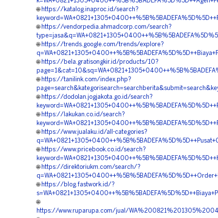
k=WA+0821+1305+0400++%5B%5BADEFA%5D%5D++Agen+Penjua
🌐
https://katalog.inaproc.id/search?
keyword=WA+0821+1305+0400++%5B%5BADEFA%5D%5D++Peny
🌐
https://vendorpedia.ahmadcorp.com/search?
type=jasa&q=WA+0821+1305+0400++%5B%5BADEFA%5D%5D++Ja
🌐
https://trends.google.com/trends/explore?
q=WA+0821+1305+0400++%5B%5BADEFA%5D%5D++Biaya+Pema
🌐
https://bela.gratisongkir.id/products/10?
page=1&cat=10&sq=WA+0821+1305+0400++%5B%5BADEFA%5D%5
🌐
https://tanilink.com/index.php?
page=search&kategorisearch=searchberita&submit=searc
🌐
https://dodolan.jogjakota.go.id/search?
keyword=WA+0821+1305+0400++%5B%5BADEFA%5D%5D++Pem
🌐
https://lakukan.co.id/search?
keyword=WA+0821+1305+0400++%5B%5BADEFA%5D%5D++Pusa
🌐
https://www.jualaku.id/all-categories?
q=WA+0821+1305+0400++%5B%5BADEFA%5D%5D++Pusat+Geof
🌐
https://www.pricebook.co.id/search?
keyword=WA+0821+1305+0400++%5B%5BADEFA%5D%5D++Har
🌐
https://direktoriukm.com/search/?
q=WA+0821+1305+0400++%5B%5BADEFA%5D%5D++Order+Mater
🌐
https://blog.fastwork.id/?
s=WA+0821+1305+0400++%5B%5BADEFA%5D%5D++Biaya+Pasa
🌐
https://www.ruparupa.com/jual/WA%200821%201305%2