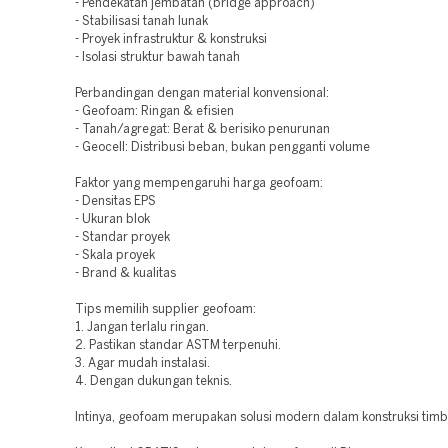
- Pendekatan jembatan (bridge approach)
- Stabilisasi tanah lunak
- Proyek infrastruktur & konstruksi
- Isolasi struktur bawah tanah
Perbandingan dengan material konvensional:
- Geofoam: Ringan & efisien
- Tanah/agregat: Berat & berisiko penurunan
- Geocell: Distribusi beban, bukan pengganti volume
Faktor yang mempengaruhi harga geofoam:
- Densitas EPS
- Ukuran blok
- Standar proyek
- Skala proyek
- Brand & kualitas
Tips memilih supplier geofoam:
1. Jangan terlalu ringan.
2. Pastikan standar ASTM terpenuhi.
3. Agar mudah instalasi.
4. Dengan dukungan teknis.
Intinya, geofoam merupakan solusi modern dalam konstruksi timb