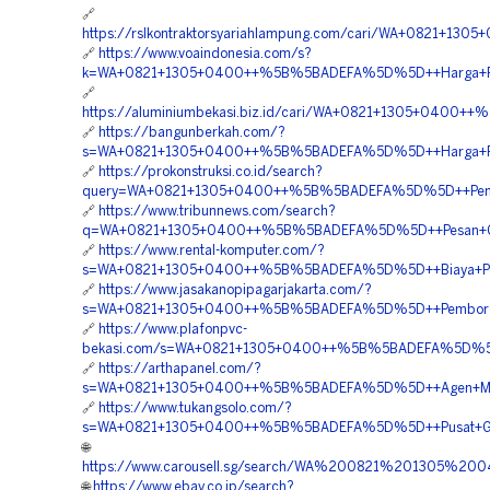
🔗
https://rslkontraktorsyariahlampung.com/cari/WA+0821+
🔗
https://www.voaindonesia.com/s?
k=WA+0821+1305+0400++%5B%5BADEFA%5D%5D++Harga+Pas
🔗
https://aluminiumbekasi.biz.id/cari/WA+0821+1305+0400
🔗
https://bangunberkah.com/?
s=WA+0821+1305+0400++%5B%5BADEFA%5D%5D++Harga+Pemas
🔗
https://prokonstruksi.co.id/search?
query=WA+0821+1305+0400++%5B%5BADEFA%5D%5D++Penyedi
🔗
https://www.tribunnews.com/search?
q=WA+0821+1305+0400++%5B%5BADEFA%5D%5D++Pesan+Geof
🔗
https://www.rental-komputer.com/?
s=WA+0821+1305+0400++%5B%5BADEFA%5D%5D++Biaya+Pem
🔗
https://www.jasakanopipagarjakarta.com/?
s=WA+0821+1305+0400++%5B%5BADEFA%5D%5D++Pemborong
🔗
https://www.plafonpvc-
bekasi.com/s=WA+0821+1305+0400++%5B%5BADEFA%5D%5D++
🔗
https://arthapanel.com/?
s=WA+0821+1305+0400++%5B%5BADEFA%5D%5D++Agen+Mater
🔗
https://www.tukangsolo.com/?
s=WA+0821+1305+0400++%5B%5BADEFA%5D%5D++Pusat+Geofoa
🌐
https://www.carousell.sg/search/WA%200821%201305%
🌐
https://www.ebay.co.jp/search?