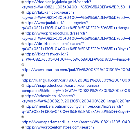
🌐
https://dodolan.jogjakota.go.id/search?
keyword=WA+0821+1305+0400++%5B%5BADEFA%5D%5D++Pesan
🌐
https://lakukan.co.id/search?
keyword=WA+0821+1305+0400++%5B%5BADEFA%5D%5D++Jua
🌐
https://www.jualaku.id/all-categories?
q=WA+0821+1305+0400++%5B%5BADEFA%5D%5D++Harga+Pema
🌐
https://www.pricebook.co.id/search?
keyword=WA+0821+1305+0400++%5B%5BADEFA%5D%5D++Bia
🌐
https://direktoriukm.com/search/?
q=WA+0821+1305+0400++%5B%5BADEFA%5D%5D++Biaya+Pem
🌐
https://blog.fastwork.id/?
s=WA+0821+1305+0400++%5B%5BADEFA%5D%5D++Pusat+Pen
🌐
https://www.ruparupa.com/jual/WA%200821%201305%20
🌐
https://ruangjual.com/cari/WA%200821%201305%2004
🌐
https://inaproduct.com/search/companies?
companies%5Bquery%5D=WA%200821%201305%200400%20
🌐
https://adasale.co.id/search?
keyword=WA%200821%201305%200400%20Harga%20Pen
🌐
https://members.putnamcountychamber.com/list/search?
q=WA+0821+1305+0400++%5B%5BADEFA%5D%5D++Biaya+Pas
🌐
https://www.apartemendijual.com/search/WA+0821+1305+
🌐
https://www.rottentomatoes.com/search?