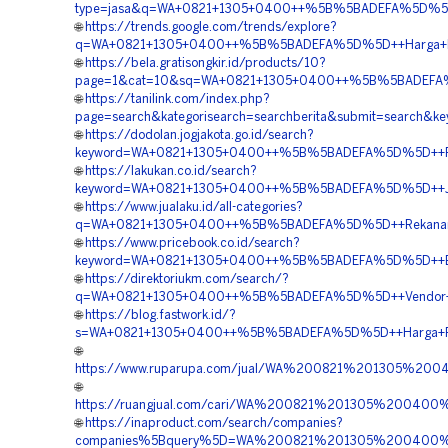
type=jasa&q=WA+0821+1305+0400++%5B%5BADEFA%5D%5D++Ve
🌐
https://trends.google.com/trends/explore?
q=WA+0821+1305+0400++%5B%5BADEFA%5D%5D++Harga+Pemas
🌐
https://bela.gratisongkir.id/products/10?
page=1&cat=10&sq=WA+0821+1305+0400++%5B%5BADEFA%5D
🌐
https://tanilink.com/index.php?
page=search&kategorisearch=searchberita&submit=searc
🌐
https://dodolan.jogjakota.go.id/search?
keyword=WA+0821+1305+0400++%5B%5BADEFA%5D%5D++Pen
🌐
https://lakukan.co.id/search?
keyword=WA+0821+1305+0400++%5B%5BADEFA%5D%5D++Jas
🌐
https://www.jualaku.id/all-categories?
q=WA+0821+1305+0400++%5B%5BADEFA%5D%5D++Rekanan+E
🌐
https://www.pricebook.co.id/search?
keyword=WA+0821+1305+0400++%5B%5BADEFA%5D%5D++Biay
🌐
https://direktoriukm.com/search/?
q=WA+0821+1305+0400++%5B%5BADEFA%5D%5D++Vendor+G
🌐
https://blog.fastwork.id/?
s=WA+0821+1305+0400++%5B%5BADEFA%5D%5D++Harga+Pasan
🌐
https://www.ruparupa.com/jual/WA%200821%201305%2
🌐
https://ruangjual.com/cari/WA%200821%201305%20040
🌐
https://inaproduct.com/search/companies?
companies%5Bquery%5D=WA%200821%201305%200400%20