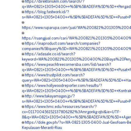
🌐
https://direktoriukm.com/search/?
q=WA+0821+1305+0400++%5B%5BADEFA%5D%5D++Pengadaan+Ge
🌐
https://blog.fastwork.id/?
s=WA+0821+1305+0400++%5B%5BADEFA%5D%5D++Pusat+Peng
🌐
https://www.ruparupa.com/jual/WA%200821%201305%2
🌐
https://ruangjual.com/cari/WA%200821%201305%20040
🌐
https://inaproduct.com/search/companies?
companies%5Bquery%5D=WA%200821%201305%200400%2
🌐
https://adasale.co.id/search?
keyword=WA%200821%201305%200400%20Biaya%20Peng
🌐
https://www.peachtreecornersba.com/list/search?
q=WA+0821+1305+0400++%5B%5BADEFA%5D%5D++Pusat+Penga
🌐
https://www.trustpilot.com/search?
query=WA+0821+1305+0400++%5B%5BADEFA%5D%5D++Harga
🌐
https://www.hollywoodreporter.com/results/?
q=WA+0821+1305+0400++%5B%5BADEFA%5D%5D++Kontraktor+P
🌐
http://www.takayamagas.jp/?
s=WA+0821+1305+0400++%5B%5BADEFA%5D%5D++Pusat+Penju
🌐
https://www.hmc.edu/resources/search/?
cx=011700456152137806282%3Amrgonkg-qbi&ie=UTF-
8&q=WA+0821+1305+0400++%5B%5BADEFA%5D%5D++Agen+EP
🌐
https://dole.gov.ph/?s=WA-0821-1305-0400-Jual-Geofoam-Ber
Kepulauan-Meranti-Riau