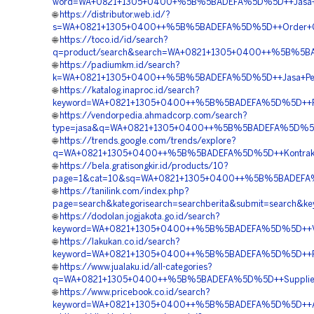
word=WA+0821+1305+0400+%5B%5BADEFA%5D%5D++Jasa+Pem
🌐
https://distributor.web.id/?
s=WA+0821+1305+0400++%5B%5BADEFA%5D%5D++Order+Geo
🌐
https://toco.id/id/search?
q=product/search&search=WA+0821+1305+0400++%5B%5BADE
🌐
https://padiumkm.id/search?
k=WA+0821+1305+0400++%5B%5BADEFA%5D%5D++Jasa+Pemas
🌐
https://katalog.inaproc.id/search?
keyword=WA+0821+1305+0400++%5B%5BADEFA%5D%5D++Pusat
🌐
https://vendorpedia.ahmadcorp.com/search?
type=jasa&q=WA+0821+1305+0400++%5B%5BADEFA%5D%5D++Ve
🌐
https://trends.google.com/trends/explore?
q=WA+0821+1305+0400++%5B%5BADEFA%5D%5D++Kontraktor+
🌐
https://bela.gratisongkir.id/products/10?
page=1&cat=10&sq=WA+0821+1305+0400++%5B%5BADEFA%5D
🌐
https://tanilink.com/index.php?
page=search&kategorisearch=searchberita&submit=searc
🌐
https://dodolan.jogjakota.go.id/search?
keyword=WA+0821+1305+0400++%5B%5BADEFA%5D%5D++Vend
🌐
https://lakukan.co.id/search?
keyword=WA+0821+1305+0400++%5B%5BADEFA%5D%5D++Pusat
🌐
https://www.jualaku.id/all-categories?
q=WA+0821+1305+0400++%5B%5BADEFA%5D%5D++Supplier+
🌐
https://www.pricebook.co.id/search?
keyword=WA+0821+1305+0400++%5B%5BADEFA%5D%5D++Agen+