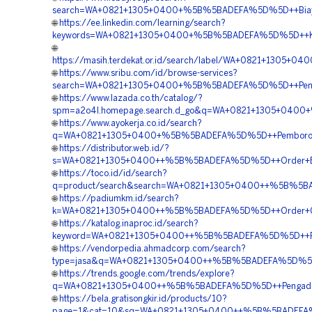
search=WA+0821+1305+0400+%5B%5BADEFA%5D%5D++Biaya+
🌐
https://ee.linkedin.com/learning/search?
keywords=WA+0821+1305+0400+%5B%5BADEFA%5D%5D++Kontr
🌐
https://masih.terdekat.or.id/search/label/WA+0821+1305+
🌐
https://www.sribu.com/id/browse-services?
search=WA+0821+1305+0400+%5B%5BADEFA%5D%5D++Pengad
🌐
https://www.lazada.co.th/catalog/?
spm=a2o4l.homepage.search.d_go&q=WA+0821+1305+0400+
🌐
https://www.ayokerja.co.id/search?
q=WA+0821+1305+0400+%5B%5BADEFA%5D%5D++Pemborong+Ge
🌐
https://distributor.web.id/?
s=WA+0821+1305+0400++%5B%5BADEFA%5D%5D++Order+EPS+
🌐
https://toco.id/id/search?
q=product/search&search=WA+0821+1305+0400++%5B%5BAD
🌐
https://padiumkm.id/search?
k=WA+0821+1305+0400++%5B%5BADEFA%5D%5D++Order+Geof
🌐
https://katalog.inaproc.id/search?
keyword=WA+0821+1305+0400++%5B%5BADEFA%5D%5D++Pusat+
🌐
https://vendorpedia.ahmadcorp.com/search?
type=jasa&q=WA+0821+1305+0400++%5B%5BADEFA%5D%5D++
🌐
https://trends.google.com/trends/explore?
q=WA+0821+1305+0400++%5B%5BADEFA%5D%5D++Pengadaan+G
🌐
https://bela.gratisongkir.id/products/10?
page=1&cat=10&sq=WA+0821+1305+0400++%5B%5BADEFA%5D%5