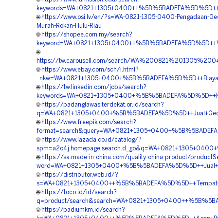
keywords=WA+0821+1305+0400++%5B%5BADEFA%5D%5D++Ven
🌐
https://www.osi.lv/en/?s=WA-0821-1305-0400-Pengadaan-Ge
Murah-Rokan-Hulu-Riau
🌐
https://shopee.com.my/search?
keyword=WA+0821+1305+0400++%5B%5BADEFA%5D%5D++Ven
🌐
https://tw.carousell.com/search/WA%200821%201305%
🌐
https://www.ebay.com/sch/i.html?
_nkw=WA+0821+1305+0400+%5B%5BADEFA%5D%5D++Biaya+Pe
🌐
https://tw.linkedin.com/jobs/search?
keywords=WA+0821+1305+0400+%5B%5BADEFA%5D%5D++Kontrak
🌐
https://padanglawas.terdekat.or.id/search?
q=WA+0821+1305+0400+%5B%5BADEFA%5D%5D++Jual+Geofoam
🌐
https://www.freepik.com/search?
format=search&query=WA+0821+1305+0400+%5B%5BADEFA%5
🌐
https://www.lazada.co.id/catalog/?
spm=a2o4j.homepage.search.d_go&q=WA+0821+1305+0400+
🌐
https://sa.made-in-china.com/quality-china-product/product
word=WA+0821+1305+0400+%5B%5BADEFA%5D%5D++Jual+Geof
🌐
https://distributor.web.id/?
s=WA+0821+1305+0400++%5B%5BADEFA%5D%5D++Tempat+Jua
🌐
https://toco.id/id/search?
q=product/search&search=WA+0821+1305+0400++%5B%5BADE
🌐
https://padiumkm.id/search?