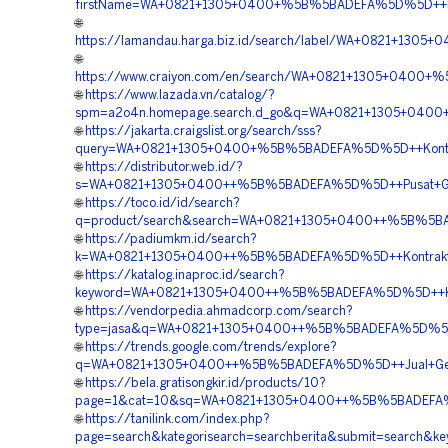
firstName=WA+0821+1305+0400+%5B%5BADEFA%5D%5D++Pusa
🌐
https://lamandau.harga.biz.id/search/label/WA+0821+13
🌐
https://www.craiyon.com/en/search/WA+0821+1305+0400+%
🌐
https://www.lazada.vn/catalog/?
spm=a2o4n.homepage.search.d_go&q=WA+0821+1305+0400+
🌐
https://jakarta.craigslist.org/search/sss?
query=WA+0821+1305+0400+%5B%5BADEFA%5D%5D++Kontrak
🌐
https://distributor.web.id/?
s=WA+0821+1305+0400++%5B%5BADEFA%5D%5D++Pusat+Ge
🌐
https://toco.id/id/search?
q=product/search&search=WA+0821+1305+0400++%5B%5BADE
🌐
https://padiumkm.id/search?
k=WA+0821+1305+0400++%5B%5BADEFA%5D%5D++Kontraktor+
🌐
https://katalog.inaproc.id/search?
keyword=WA+0821+1305+0400++%5B%5BADEFA%5D%5D++Kont
🌐
https://vendorpedia.ahmadcorp.com/search?
type=jasa&q=WA+0821+1305+0400++%5B%5BADEFA%5D%5D++
🌐
https://trends.google.com/trends/explore?
q=WA+0821+1305+0400++%5B%5BADEFA%5D%5D++Jual+Geofoa
🌐
https://bela.gratisongkir.id/products/10?
page=1&cat=10&sq=WA+0821+1305+0400++%5B%5BADEFA%5
🌐
https://tanilink.com/index.php?
page=search&kategorisearch=searchberita&submit=searc