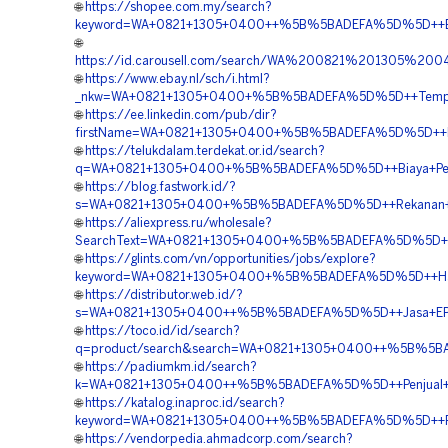
🌐
https://shopee.com.my/search?
keyword=WA+0821+1305+0400++%5B%5BADEFA%5D%5D++Biay
🌐
https://id.carousell.com/search/WA%200821%201305%2
🌐
https://www.ebay.nl/sch/i.html?
_nkw=WA+0821+1305+0400+%5B%5BADEFA%5D%5D++Tempat+J
🌐
https://ee.linkedin.com/pub/dir?
firstName=WA+0821+1305+0400+%5B%5BADEFA%5D%5D++Harg
🌐
https://telukdalam.terdekat.or.id/search?
q=WA+0821+1305+0400+%5B%5BADEFA%5D%5D++Biaya+Pemasan
🌐
https://blog.fastwork.id/?
s=WA+0821+1305+0400+%5B%5BADEFA%5D%5D++Rekanan+Geo
🌐
https://aliexpress.ru/wholesale?
SearchText=WA+0821+1305+0400+%5B%5BADEFA%5D%5D++Kont
🌐
https://glints.com/vn/opportunities/jobs/explore?
keyword=WA+0821+1305+0400+%5B%5BADEFA%5D%5D++Har
🌐
https://distributor.web.id/?
s=WA+0821+1305+0400++%5B%5BADEFA%5D%5D++Jasa+EPS
🌐
https://toco.id/id/search?
q=product/search&search=WA+0821+1305+0400++%5B%5BA
🌐
https://padiumkm.id/search?
k=WA+0821+1305+0400++%5B%5BADEFA%5D%5D++Penjual+Geof
🌐
https://katalog.inaproc.id/search?
keyword=WA+0821+1305+0400++%5B%5BADEFA%5D%5D++Rek
🌐
https://vendorpedia.ahmadcorp.com/search?