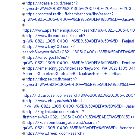
🌐
https://adasale.co.id/search?
keyword=WA%200821%201305%200400%20Pesan%20Geo
🌐
https://content.redbluffchamber.com/list/search?
q=WA+0821+1305+0400++%5B%5BADEFA%5D%5D++Jasa+Geof
🌐
https://www.apartemendijual.com/search/WA+0821+1305+0
🌐
https://www.threads.com/search?
q=WA+0821+1305+0400++%5B%5BADEFA%5D%5D++Penjual+Mat
🌐
https://www.kmy100.com/?
search&keyword=WA+0821+1305+0400++%5B%5BADEFA%5D%5D+
🌐
https://cnsd.gov.hk/en/?
q=WA+0821+1305+0400++%5B%5BADEFA%5D%5D++Pemborong
🌐
https://emersonnj.gov/index.asp?keyword=WA-0821-1305-04
Material-Geoteknik-Geofoam-Berkualitas-Rokan-Hulu-Riau
🌐
https://shopee.co.th/search?
keyword=WA+0821+1305+0400++%5B%5BADEFA%5D%5D++Orde
🌐
https://id.carousell.com/search/WA%200821%201305%
🌐
https://www.ebay.ca/sch/i.html?
_nkw=WA+0821+1305+0400+%5B%5BADEFA%5D%5D++Jasa+Pas
🌐
https://bg.linkedin.com/pub/dir?
firstName=WA+0821+1305+0400+%5B%5BADEFA%5D%5D++Agen
🌐
https://kualapembuang.ada.or.id/search?
q=WA+0821+1305+0400+%5B%5BADEFA%5D%5D++Vendor+Pen
🌐
https://www.freepik.com/search?