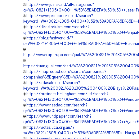
🌐
https://www.jualaku.id/all-categories?
q=WA+0821+1305+0400++%5B%5BADEFA%5D%5D++Jasa+Pemasa
🌐
https://www.pricebook.co.id/search?
keyword=WA+0821+1305+0400++%5B%5BADEFA%5D%5D++Pesan
🌐
https://direktoriukm.com/search/?
q=WA+0821+1305+0400++%5B%5BADEFA%5D%5D++Penjual+Ge
🌐
https://blog.fastwork.id/?
s=WA+0821+1305+0400++%5B%5BADEFA%5D%5D++Rekanan+Mat
🌐
https://www.ruparupa.com/jual/WA%200821%201305%20
🌐
https://ruangjual.com/cari/WA%200821%201305%2004
🌐
https://inaproduct.com/search/companies?
companies%5Bquery%5D=WA%200821%201305%200400%2
🌐
https://adasale.co.id/search?
keyword=WA%200821%201305%200400%20Biaya%20Pasan
🌐
https://business.bellingham.com/list/search?
q=WA+0821+1305+0400++%5B%5BADEFA%5D%5D++Vendor+Pe
🌐
https://www.nasdaq.com/search?
q=WA+0821+1305+0400++%5B%5BADEFA%5D%5D++Vendor+Penga
🌐
https://www.uhdpaper.com/search?
q=WA+0821+1305+0400++%5B%5BADEFA%5D%5D++Agen+EPS+
🌐
https://victas.uca.org.au/?
s=WA+0821+1305+0400++%5B%5BADEFA%5D%5D++Harga+Pas
🌐
https://www.lamission.edu/search?