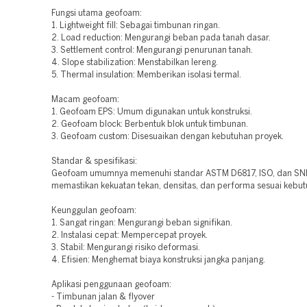
Fungsi utama geofoam:
1. Lightweight fill: Sebagai timbunan ringan.
2. Load reduction: Mengurangi beban pada tanah dasar.
3. Settlement control: Mengurangi penurunan tanah.
4. Slope stabilization: Menstabilkan lereng.
5. Thermal insulation: Memberikan isolasi termal.
Macam geofoam:
1. Geofoam EPS: Umum digunakan untuk konstruksi.
2. Geofoam block: Berbentuk blok untuk timbunan.
3. Geofoam custom: Disesuaikan dengan kebutuhan proyek.
Standar & spesifikasi:
Geofoam umumnya memenuhi standar ASTM D6817, ISO, dan SNI
memastikan kekuatan tekan, densitas, dan performa sesuai kebut
Keunggulan geofoam:
1. Sangat ringan: Mengurangi beban signifikan.
2. Instalasi cepat: Mempercepat proyek.
3. Stabil: Mengurangi risiko deformasi.
4. Efisien: Menghemat biaya konstruksi jangka panjang.
Aplikasi penggunaan geofoam:
- Timbunan jalan & flyover