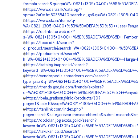
format=search&query=WA+0821+1305+0400+%5B%5BADEFA%5
🌐
https://www.daraz.lk/catalog/?
spm=a2a0e.tm80335410.search.d_go&q=WA+0821+1305+040
🌐
https://www.olx.in/items/q-
WA+0821+1305+0400+%5B%5BADEFA%5D%5D++Jasa+Pengadaan
🌐
https://distributor.web.id/?
s=WA+0821+1305+0400++%5B%5BADEFA%5D%5D++Pemboron
🌐
https://toco.id/id/search?
q=product/search&search=WA+0821+1305+0400++%5B%5BA
🌐
https://padiumkm.id/search?
k=WA+0821+1305+0400++%5B%5BADEFA%5D%5D++Harga+Peng
🌐
https://katalog.inaproc.id/search?
keyword=WA+0821+1305+0400++%5B%5BADEFA%5D%5D++Jasa
🌐
https://vendorpedia.ahmadcorp.com/search?
type=jasa&q=WA+0821+1305+0400++%5B%5BADEFA%5D%5D+
🌐
https://trends.google.com/trends/explore?
q=WA+0821+1305+0400++%5B%5BADEFA%5D%5D++Penyedia+
🌐
https://bela.gratisongkir.id/products/10?
page=1&cat=10&sq=WA+0821+1305+0400++%5B%5BADEFA%5
🌐
https://tanilink.com/index.php?
page=search&kategorisearch=searchberita&submit=searc
🌐
https://dodolan.jogjakota.go.id/search?
keyword=WA+0821+1305+0400++%5B%5BADEFA%5D%5D++Vend
🌐
https://lakukan.co.id/search?
keyword=WA+0821+1305+0400++%5B%5BADEFA%5D%5D++Harg