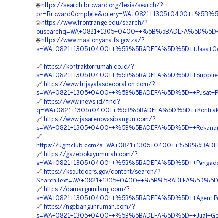
🌐
https://search.broward.org/texis/search/?
pr=BrowardComplete&query=WA+0821+1305+0400++%5B%5B
🌐
https://www.frontrange.edu/search/?
ousearchq=WA+0821+1305+0400++%5B%5BADEFA%5D%5D++J
🌐
https://www.masilonyana.fs.gov.za/?
s=WA+0821+1305+0400++%5B%5BADEFA%5D%5D++Jasa+Geofoa
🔗
https://kontraktorrumah.co.id/?
s=WA+0821+1305+0400++%5B%5BADEFA%5D%5D++Supplier+G
🔗
https://www.trijayalasdecoration.com/?
s=WA+0821+1305+0400++%5B%5BADEFA%5D%5D++Pusat+Penju
🔗
https://www.inews.id/find?
q=WA+0821+1305+0400++%5B%5BADEFA%5D%5D++Kontraktor+P
🔗
https://www.jasarenovasibangun.com/?
s=WA+0821+1305+0400++%5B%5BADEFA%5D%5D++Rekanan+Geo
🔗
https://ugmclub.com/s=WA+0821+1305+0400++%5B%5BADEF
🔗
https://gazebokayumurah.com/?
s=WA+0821+1305+0400++%5B%5BADEFA%5D%5D++Pengadaan+Ma
🔗
https://ksoutdoors.gov/content/search/?
SearchText=WA+0821+1305+0400++%5B%5BADEFA%5D%5D++Pe
🔗
https://damargumilang.com/?
s=WA+0821+1305+0400++%5B%5BADEFA%5D%5D++Agen+Penjuala
🔗
https://ngebangunrumah.com/?
s=WA+0821+1305+0400++%5B%5BADEFA%5D%5D++Jual+Geofoa