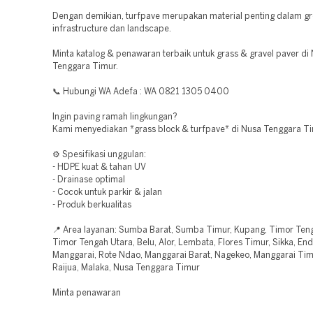
Dengan demikian, turfpave merupakan material penting dalam g
infrastructure dan landscape.
Minta katalog & penawaran terbaik untuk grass & gravel paver di
Tenggara Timur.
📞 Hubungi WA Adefa : WA 0821 1305 0400
Ingin paving ramah lingkungan?
Kami menyediakan *grass block & turfpave* di Nusa Tenggara Ti
⚙️ Spesifikasi unggulan:
- HDPE kuat & tahan UV
- Drainase optimal
- Cocok untuk parkir & jalan
- Produk berkualitas
📍 Area layanan: Sumba Barat, Sumba Timur, Kupang, Timor Teng
Timor Tengah Utara, Belu, Alor, Lembata, Flores Timur, Sikka, En
Manggarai, Rote Ndao, Manggarai Barat, Nagekeo, Manggarai Tim
Raijua, Malaka, Nusa Tenggara Timur
Minta penawaran