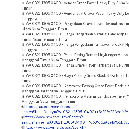
📱 WA 0821 1305 0400 - Vendor Grass Paver Heavy Duty Sikka 
Timur
📱 WA 0821 1305 0400 - Vendor Jual Gravel Paver Heavy Duty 
Tenggara Timur
📱 WA 0821 1305 0400 - Pengadaan Gravel Paver Berkualitas Ti
Utara Nusa Tenggara Timur
📱 WA 0821 1305 0400 - Harga Pengadaan Material Landscape P
Timur Nusa Tenggara Timur
📱 WA 0821 1305 0400 - Harga Pengadaan Turfpave Terdekat N
Tenggara Timur
📱 WA 0821 1305 0400 - Pesan Paving Ramah Lingkungan Heavy 
Manggarai Timur Nusa Tenggara Timur
📱 WA 0821 1305 0400 - Harga Gravel Paver Terpercaya Belu N
Timur
📱 WA 0821 1305 0400 - Biaya Pasang Grass Block Sikka Nusa T
Timur
📱 WA 0821 1305 0400 - Kontraktor Pasang Grass Paver Berkuali
Manggarai Barat Nusa Tenggara Timur
📱 WA 0821 1305 0400 - Pemborong Material Landscape Paver W
Manggarai Nusa Tenggara Timur
🌐
https://sau.edu/search-result/?
searchStudioQuery=WA+0821+1305+0400++%5B%5BAdefa%5D
🌐
https://www.newarknj.gov/Search?
searchPhrase=WA+0821+1305+0400++%5B%5BAdefa%5D%5D++K
🌐
https://www.stbernards.edu/search?