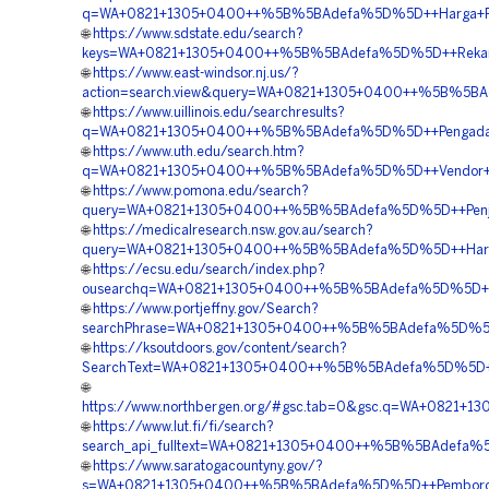
q=WA+0821+1305+0400++%5B%5BAdefa%5D%5D++Harga+Perm
🌐
https://www.sdstate.edu/search?
keys=WA+0821+1305+0400++%5B%5BAdefa%5D%5D++Rekanan
🌐
https://www.east-windsor.nj.us/?
action=search.view&query=WA+0821+1305+0400++%5B%5BAd
🌐
https://www.uillinois.edu/searchresults?
q=WA+0821+1305+0400++%5B%5BAdefa%5D%5D++Pengadaan+
🌐
https://www.uth.edu/search.htm?
q=WA+0821+1305+0400++%5B%5BAdefa%5D%5D++Vendor+Pav
🌐
https://www.pomona.edu/search?
query=WA+0821+1305+0400++%5B%5BAdefa%5D%5D++Penjual
🌐
https://medicalresearch.nsw.gov.au/search?
query=WA+0821+1305+0400++%5B%5BAdefa%5D%5D++Harga+P
🌐
https://ecsu.edu/search/index.php?
ousearchq=WA+0821+1305+0400++%5B%5BAdefa%5D%5D++Ve
🌐
https://www.portjeffny.gov/Search?
searchPhrase=WA+0821+1305+0400++%5B%5BAdefa%5D%5D++P
🌐
https://ksoutdoors.gov/content/search?
SearchText=WA+0821+1305+0400++%5B%5BAdefa%5D%5D++Jasa
🌐
https://www.northbergen.org/#gsc.tab=0&gsc.q=WA+0821+
🌐
https://www.lut.fi/fi/search?
search_api_fulltext=WA+0821+1305+0400++%5B%5BAdefa%5D
🌐
https://www.saratogacountyny.gov/?
s=WA+0821+1305+0400++%5B%5BAdefa%5D%5D++Pemborong+