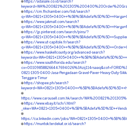
🌐
https://adasale.co.id/search?
keyword=WA%200821%201305%200400%20Order%20Gras
🌐
https://cm.fhchamber.com/list/search?
q=WA+0821+1305+0400++%5B%5BAdefa%5D%5D++Harga+Gras
🌐
https://www.jakmall.com/search?
q=WA+0821+1305+0400++%5B%5BAdefa%5D%5D++Harga+Peng
🌐
https://jp.pinterest.com/search/pins/?
q=WA+0821+1305+0400++%5B%5BAdefa%5D%5D++Supplier+Gr
🌐
https://www.ut-capitole.fr/search?
q=WA+0821+1305+0400++%5B%5BAdefa%5D%5D++Order+Gras
🌐
https://www.haskellcounty.org/advanced-search?
keywords=WA+0821+1305+0400++%5B%5BAdefa%5D%5D++Suppl
🌐
https://www.southflorida.edu/search?
cx=001098588266447694026%3Azij114rsaaq&cof=FORID%
0821-1305-0400-Jasa-Pengadaan-Gravel-Paver-Heavy-Duty-Sikk
Tenggara-Timur
🌐
https://shopee.ph/search?
keyword=WA+0821+1305+0400++%5B%5BAdefa%5D%5D++Harga
🌐
https://www.carousell.com.hk/search/WA%200821%201
🌐
https://www.ebay.it/sch/i.html?
_nkw=WA+0821+1305+0400+%5B%5BAdefa%5D%5D++Vendor+J
🌐
https://ca.linkedin.com/jobs/WA+0821+1305+0400+%5B%5B
🌐
https://muntok.terdekat.or.id/search?