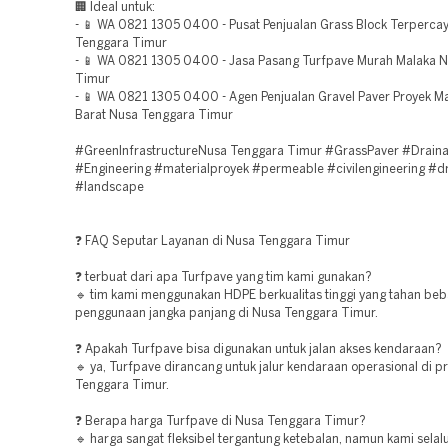
🏢 Ideal untuk:
- 📱 WA 0821 1305 0400 - Pusat Penjualan Grass Block Terperca
Tenggara Timur
- 📱 WA 0821 1305 0400 - Jasa Pasang Turfpave Murah Malaka 
Timur
- 📱 WA 0821 1305 0400 - Agen Penjualan Gravel Paver Proyek M
Barat Nusa Tenggara Timur
#GreenInfrastructureNusa Tenggara Timur #GrassPaver #Drain
#Engineering #materialproyek #permeable #civilengineering #d
#landscape
❓ FAQ Seputar Layanan di Nusa Tenggara Timur
❓ terbuat dari apa Turfpave yang tim kami gunakan?
🔹 tim kami menggunakan HDPE berkualitas tinggi yang tahan beb
penggunaan jangka panjang di Nusa Tenggara Timur.
❓ Apakah Turfpave bisa digunakan untuk jalan akses kendaraan?
🔹 ya, Turfpave dirancang untuk jalur kendaraan operasional di p
Tenggara Timur.
❓ Berapa harga Turfpave di Nusa Tenggara Timur?
🔹 harga sangat fleksibel tergantung ketebalan, namun kami sel