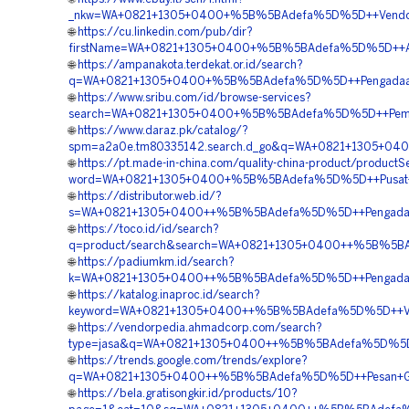
_nkw=WA+0821+1305+0400+%5B%5BAdefa%5D%5D++Vendor+Pa
🌐
https://cu.linkedin.com/pub/dir?
firstName=WA+0821+1305+0400+%5B%5BAdefa%5D%5D++Agen+
🌐
https://ampanakota.terdekat.or.id/search?
q=WA+0821+1305+0400+%5B%5BAdefa%5D%5D++Pengadaan+Ma
🌐
https://www.sribu.com/id/browse-services?
search=WA+0821+1305+0400+%5B%5BAdefa%5D%5D++Pembor
🌐
https://www.daraz.pk/catalog/?
spm=a2a0e.tm80335142.search.d_go&q=WA+0821+1305+0400
🌐
https://pt.made-in-china.com/quality-china-product/productS
word=WA+0821+1305+0400+%5B%5BAdefa%5D%5D++Pusat+Pen
🌐
https://distributor.web.id/?
s=WA+0821+1305+0400++%5B%5BAdefa%5D%5D++Pengadaan+T
🌐
https://toco.id/id/search?
q=product/search&search=WA+0821+1305+0400++%5B%5BAde
🌐
https://padiumkm.id/search?
k=WA+0821+1305+0400++%5B%5BAdefa%5D%5D++Pengadaan+G
🌐
https://katalog.inaproc.id/search?
keyword=WA+0821+1305+0400++%5B%5BAdefa%5D%5D++Vend
🌐
https://vendorpedia.ahmadcorp.com/search?
type=jasa&q=WA+0821+1305+0400++%5B%5BAdefa%5D%5D++A
🌐
https://trends.google.com/trends/explore?
q=WA+0821+1305+0400++%5B%5BAdefa%5D%5D++Pesan+Gras
🌐
https://bela.gratisongkir.id/products/10?