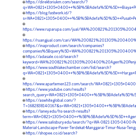
🌐
https://direktoriukm.com/search/?
q=WA+0821+1305+0400++%5B%5BAdefa%5D%5D++Biaya+Penga
🌐
https://blog.fastwork.id/?
s=WA+0821+1305+0400++%5B%5BAdefa%5D%5D++Pusat+Penjua
🌐
https://www.ruparupa.com/jual/WA%200821%201305%20
🌐
https://ruangjual.com/cari/WA%200821%201305%20040
🌐
https://inaproduct.com/search/companies?
companies%5Bquery%5D=WA%200821%201305%200400%20
🌐
https://adasale.co.id/search?
keyword=WA%200821%201305%200400%20Agen%20Penju
🌐
https://www.southlakechamber.com/list/search?
q=WA+0821+1305+0400++%5B%5BAdefa%5D%5D++Harga+Pema
🌐
https://www.apartemen123.com/search/WA+0821+1305+0400
🌐
https://www.youtube.com/results?
search_query=WA+0821+1305+0400++%5B%5BAdefa%5D%5D++
🌐
https://aswhiteglobal.com/?
T=1682838140167&s=WA+0821+1305+0400++%5B%5BAdefa%5D
🌐
https://laney.edu/hs-search-results?
term=WA+0821+1305+0400++%5B%5BAdefa%5D%5D++Agen+Tu
🌐
https://www.salisbury.edu/search/?q=WA-0821-1305-0400-P
Material-Landscape-Paver-Terdekat-Manggarai-Timur-Nusa-Teng
🌐
https://shopee.co.id/search?