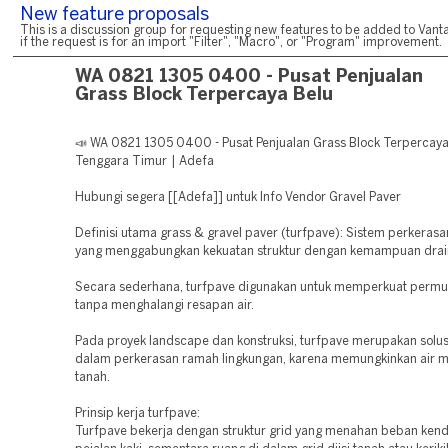
New feature proposals
This is a discussion group for requesting new features to be added to Vanta
if the request is for an import "Filter", "Macro", or "Program" improvement.
WA 0821 1305 0400 - Pusat Penjualan
Grass Block Terpercaya Belu
📣 WA 0821 1305 0400 - Pusat Penjualan Grass Block Terpercaya
Tenggara Timur | Adefa
Hubungi segera [[Adefa]] untuk Info Vendor Gravel Paver
Definisi utama grass & gravel paver (turfpave): Sistem perkeras
yang menggabungkan kekuatan struktur dengan kemampuan drai
Secara sederhana, turfpave digunakan untuk memperkuat permu
tanpa menghalangi resapan air.
Pada proyek landscape dan konstruksi, turfpave merupakan solu
dalam perkerasan ramah lingkungan, karena memungkinkan air 
tanah.
Prinsip kerja turfpave:
Turfpave bekerja dengan struktur grid yang menahan beban ken