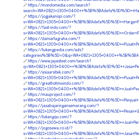
🔗
https://mondomedia.com/search?
search=WA+0821+1305+0400++%5B%5BAdefa%5D%5D++Harga+
🔗
https://jogjakanopi.com/?
s=WA+0821+1305+0400++%5B%5BAdefa%5D%5D++Harga+Pemas
🔗
https://fast-indo.com/?
s=WA+0821+1305+0400++%5B%5BAdefa%5D%5D++Order+Perm
🔗
https://damartagraha.com/?
s=WA+0821+1305+0400++%5B%5BAdefa%5D%5D++Pusat+Penju
🔗
https://tukangpedia.com/ads?
categories%5B%5D=0&q=WA+0821+1305+0400++%5B%5BAdef
🔗
https://www.jayasteel.com/search?
q=WA+0821+1305+0400++%5B%5BAdefa%5D%5D++Jasa+Penga
🔗
https://asiaarsitek.com/?
s=WA+0821+1305+0400++%5B%5BAdefa%5D%5D++Pusat+Penjua
🔗
https://greathotmixindo.com/?
s=WA+0821+1305+0400++%5B%5BAdefa%5D%5D++Jual+Paving+
🔗
https://mauproject.com/?
s=WA+0821+1305+0400++%5B%5BAdefa%5D%5D++Penjual+Gra
🔗
https://jasabajaringansemarang.com/?
s=WA+0821+1305+0400++%5B%5BAdefa%5D%5D++Pesan+Gras
🔗
https://tukangqu.com/?
s=WA+0821+1305+0400++%5B%5BAdefa%5D%5D++Jual+Permea
🔗
https://jogosawa.co.id/?
s=WA+0821+1305+0400++%5B%5BAdefa%5D%5D++Jasa+Pemas