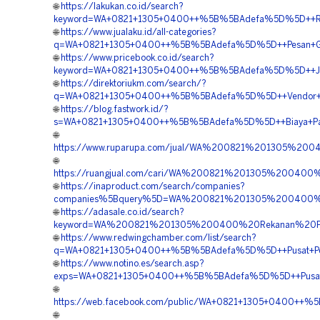
🌐
https://lakukan.co.id/search?
keyword=WA+0821+1305+0400++%5B%5BAdefa%5D%5D++Reka
🌐
https://www.jualaku.id/all-categories?
q=WA+0821+1305+0400++%5B%5BAdefa%5D%5D++Pesan+Grav
🌐
https://www.pricebook.co.id/search?
keyword=WA+0821+1305+0400++%5B%5BAdefa%5D%5D++Jas
🌐
https://direktoriukm.com/search/?
q=WA+0821+1305+0400++%5B%5BAdefa%5D%5D++Vendor+Pen
🌐
https://blog.fastwork.id/?
s=WA+0821+1305+0400++%5B%5BAdefa%5D%5D++Biaya+Pasa
🌐
https://www.ruparupa.com/jual/WA%200821%201305%2
🌐
https://ruangjual.com/cari/WA%200821%201305%2004
🌐
https://inaproduct.com/search/companies?
companies%5Bquery%5D=WA%200821%201305%200400%2
🌐
https://adasale.co.id/search?
keyword=WA%200821%201305%200400%20Rekanan%20Pa
🌐
https://www.redwingchamber.com/list/search?
q=WA+0821+1305+0400++%5B%5BAdefa%5D%5D++Pusat+Penju
🌐
https://www.notino.es/search.asp?
exps=WA+0821+1305+0400++%5B%5BAdefa%5D%5D++Pusat+Pe
🌐
https://web.facebook.com/public/WA+0821+1305+0400++%
🌐