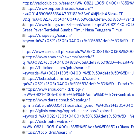
https://yadoclub.co.jp/search/WA+0821+1305+0400++%5B
🌐
https://www.pepperdine.edu/search/?
cx=001459096885644703182%3Ac04kij9ejb4&ie=UTF-
8&q=WA+0821+1305+0400++%5B%5BAdefa%5D%5D++Vendor+P
🌐
https://www.fdc.gov.mo/zh-hant/search?q=WA-0821-1305-040
Grass-Paver-Terdekat-Sumba-Timur-Nusa-Tenggara-Timur
🌐
https://shopee.sg/search?
keyword=WA+0821+1305+0400++%5B%5BAdefa%5D%5D++Pusat
🌐
https://www.carousell.ph/search/WA%200821%201305%
🌐
https://www.ebay.cn/newcms/search/?
q=WA+0821+1305+0400+%5B%5BAdefa%5D%5D++Pusat+Pengad
🌐
https://bi.linkedin.com/jobs/search?
keywords=WA+0821+1305+0400+%5B%5BAdefa%5D%5D++Jual+
🌐
https://kotasukabumi.harga.biz.id/search?
q=WA+0821+1305+0400+%5B%5BAdefa%5D%5D++Pusat+Penjua
🌐
https://www.sribu.com/id/blog/?
s=WA+0821+1305+0400+%5B%5BAdefa%5D%5D++Kontraktor+Pe
🌐
https://www.daraz.com.bd/catalog/?
spm=a2a0e.tm80335411.search.d_go&q=WA+0821+1305+040
🌐
https://glints.com/sg/opportunities/jobs/explore?
keyword=WA+0821+1305+0400+%5B%5BAdefa%5D%5D++Vendor
🌐
https://distributor.web.id/?
s=WA+0821+1305+0400++%5B%5BAdefa%5D%5D++Biaya+Penga
🌐
https://toco.id/id/search?