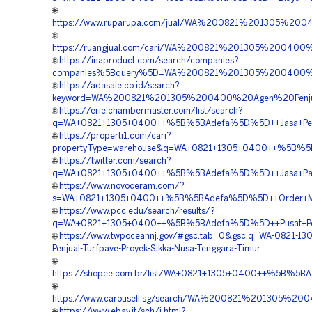
🌐
https://www.ruparupa.com/jual/WA%200821%201305%20
🌐
https://ruangjual.com/cari/WA%200821%201305%2004
🌐
https://inaproduct.com/search/companies?
companies%5Bquery%5D=WA%200821%201305%200400%2
🌐
https://adasale.co.id/search?
keyword=WA%200821%201305%200400%20Agen%20Penju
🌐
https://erie.chambermaster.com/list/search?
q=WA+0821+1305+0400++%5B%5BAdefa%5D%5D++Jasa+Penga
🌐
https://properti1.com/cari?
propertyType=warehouse&q=WA+0821+1305+0400++%5B%5BAd
🌐
https://twitter.com/search?
q=WA+0821+1305+0400++%5B%5BAdefa%5D%5D++Jasa+Pasan
🌐
https://www.novoceram.com/?
s=WA+0821+1305+0400++%5B%5BAdefa%5D%5D++Order+Mater
🌐
https://www.pcc.edu/search/results/?
q=WA+0821+1305+0400++%5B%5BAdefa%5D%5D++Pusat+Penju
🌐
https://www.twpoceannj.gov/#gsc.tab=0&gsc.q=WA-0821-13
Penjual-Turfpave-Proyek-Sikka-Nusa-Tenggara-Timur
🌐
https://shopee.com.br/list/WA+0821+1305+0400++%5B%5BA
🌐
https://www.carousell.sg/search/WA%200821%201305
🌐
https://www.ebay.it/sch/i.html?