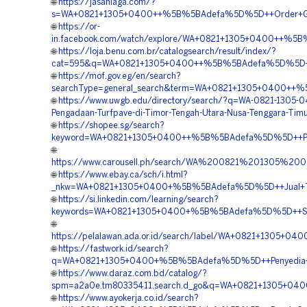
🌐
https://jasaniaga.com/?
s=WA+0821+1305+0400++%5B%5BAdefa%5D%5D++Order+Grass
🌐
https://or-
in.facebook.com/watch/explore/WA+0821+1305+0400++%5B%
🌐
https://loja.benu.com.br/catalogsearch/result/index/?
cat=595&q=WA+0821+1305+0400++%5B%5BAdefa%5D%5D++Or
🌐
https://mof.gov.eg/en/search?
searchType=general_search&term=WA+0821+1305+0400++%5
🌐
https://www.uwgb.edu/directory/search/?q=WA-0821-1305-
Pengadaan-Turfpave-di-Timor-Tengah-Utara-Nusa-Tenggara-Tim
🌐
https://shopee.sg/search?
keyword=WA+0821+1305+0400++%5B%5BAdefa%5D%5D++Pusat
🌐
https://www.carousell.ph/search/WA%200821%201305%
🌐
https://www.ebay.ca/sch/i.html?
_nkw=WA+0821+1305+0400+%5B%5BAdefa%5D%5D++Jual+Turf
🌐
https://si.linkedin.com/learning/search?
keywords=WA+0821+1305+0400+%5B%5BAdefa%5D%5D++Suppl
🌐
https://pelalawan.ada.or.id/search/label/WA+0821+1305+
🌐
https://fastwork.id/search?
q=WA+0821+1305+0400+%5B%5BAdefa%5D%5D++Penyedia+Gra
🌐
https://www.daraz.com.bd/catalog/?
spm=a2a0e.tm80335411.search.d_go&q=WA+0821+1305+040
🌐
https://www.ayokerja.co.id/search?