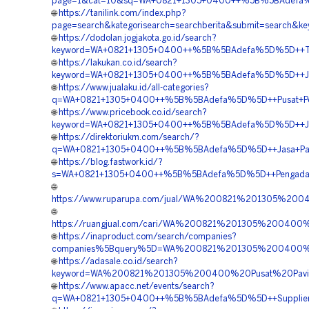
page=1&cat=10&sq=WA+0821+1305+0400++%5B%5BAdefa%5D
🌐
https://tanilink.com/index.php?
page=search&kategorisearch=searchberita&submit=search
🌐
https://dodolan.jogjakota.go.id/search?
keyword=WA+0821+1305+0400++%5B%5BAdefa%5D%5D++Tempa
🌐
https://lakukan.co.id/search?
keyword=WA+0821+1305+0400++%5B%5BAdefa%5D%5D++Jasa+
🌐
https://www.jualaku.id/all-categories?
q=WA+0821+1305+0400++%5B%5BAdefa%5D%5D++Pusat+Penga
🌐
https://www.pricebook.co.id/search?
keyword=WA+0821+1305+0400++%5B%5BAdefa%5D%5D++Jual+
🌐
https://direktoriukm.com/search/?
q=WA+0821+1305+0400++%5B%5BAdefa%5D%5D++Jasa+Pasang
🌐
https://blog.fastwork.id/?
s=WA+0821+1305+0400++%5B%5BAdefa%5D%5D++Pengadaan+P
🌐
https://www.ruparupa.com/jual/WA%200821%201305%2
🌐
https://ruangjual.com/cari/WA%200821%201305%2004
🌐
https://inaproduct.com/search/companies?
companies%5Bquery%5D=WA%200821%201305%200400%2
🌐
https://adasale.co.id/search?
keyword=WA%200821%201305%200400%20Pusat%20Pavi
🌐
https://www.apacc.net/events/search?
q=WA+0821+1305+0400++%5B%5BAdefa%5D%5D++Supplier+Tur