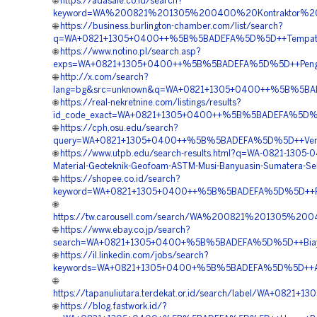
🌐
https://adasale.co.id/search?
keyword=WA%200821%201305%200400%20Kontraktor%20
🌐
https://business.burlington-chamber.com/list/search?
q=WA+0821+1305+0400++%5B%5BADEFA%5D%5D++Tempat+Jual+
🌐
https://www.notino.pl/search.asp?
exps=WA+0821+1305+0400++%5B%5BADEFA%5D%5D++Pengadaa
🌐
http://x.com/search?
lang=bg&src=unknown&q=WA+0821+1305+0400++%5B%5BADEFA
🌐
https://real-nekretnine.com/listings/results?
id_code_exact=WA+0821+1305+0400++%5B%5BADEFA%5D%5D++
🌐
https://cph.osu.edu/search?
query=WA+0821+1305+0400++%5B%5BADEFA%5D%5D++Vendor+
🌐
https://www.utpb.edu/search-results.html?q=WA-0821-1305-
Material-Geoteknik-Geofoam-ASTM-Musi-Banyuasin-Sumatera-Se
🌐
https://shopee.co.id/search?
keyword=WA+0821+1305+0400++%5B%5BADEFA%5D%5D++Pusat+
🌐
https://tw.carousell.com/search/WA%200821%201305%
🌐
https://www.ebay.co.jp/search?
search=WA+0821+1305+0400+%5B%5BADEFA%5D%5D++Biaya+
🌐
https://il.linkedin.com/jobs/search?
keywords=WA+0821+1305+0400+%5B%5BADEFA%5D%5D++Agen
🌐
https://tapanuliutara.terdekat.or.id/search/label/WA+08
🌐
https://blog.fastwork.id/?