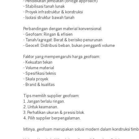
- Pendekatan jembatan (bridge approach)
- Stabilisasi tanah lunak
- Proyek infrastruktur & konstruksi
- Isolasi struktur bawah tanah
Perbandingan dengan material konvensional:
- Geofoam: Ringan & efisien
- Tanah/agregat: Berat & berisiko penurunan
- Geocell: Distribusi beban, bukan pengganti volume
Faktor yang mempengaruhi harga geofoam:
- Kekuatan tekan
- Volume material
- Spesifikasi teknis
- Skala proyek
- Brand & kualitas
Tips memilih supplier geofoam:
1. Jangan terlalu ringan.
2. Untuk keamanan.
3. Perhatikan ukuran & presisi blok.
4. Pilih supplier berpengalaman.
Intinya, geofoam merupakan solusi modern dalam konstruksi timb