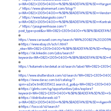
s=WA+0821+1305+0400++%5B%5BADEFA%5D%5D++Harga+Geo
🔗
https://www.qhomemart.com/blog/?
s=WA+0821+1305+0400++%5B%5BADEFA%5D%5D++Vendor+Jua
🔗
https://www.tukangsolo.com/?
s=WA+0821+1305+0400++%5B%5BADEFA%5D%5D++Kontraktor+P
🔗
https://jasagreenhouse.com/?
post_type=post&s=WA+0821+1305+0400++%5B%5BADEFA%5D%5
🌐
https://www.carousell.com.my/search/WA%200821%201
🌐
https://www.ebay.ch/sch/i.html?
_nkw=WA+0821+1305+0400+%5B%5BADEFA%5D%5D++Penjual+G
🌐
https://sk.linkedin.com/jobs/search?
keywords=WA+0821+1305+0400+%5B%5BADEFA%5D%5D++Pusat
🌐
https://kotametro.terdekat.or.id/search/label/WA+0821+
🌐
https://www.shutterstock.com/id/search/WA+0821+1305+0
🌐
https://www.daraz.com.bd/catalog/?
spm=a2a0e.tm80335411.search.d_go&q=WA+0821+1305+040
🌐
https://glints.com/sg/opportunities/jobs/explore?
keyword=WA+0821+1305+0400+%5B%5BADEFA%5D%5D++Suppli
🌐
https://distributor.web.id/?
s=WA+0821+1305+0400++%5B%5BADEFA%5D%5D++Agen+Penju
🌐
https://toco.id/id/search?