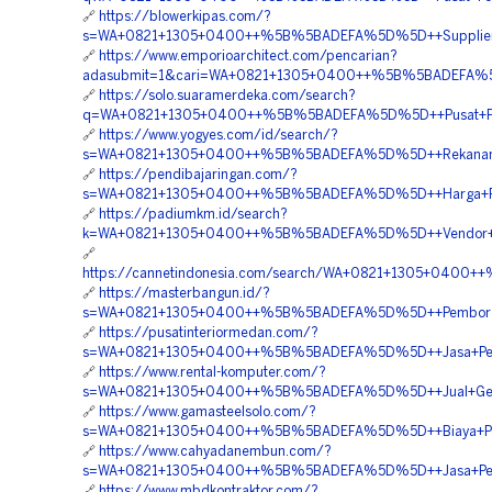
🔗
https://blowerkipas.com/?
s=WA+0821+1305+0400++%5B%5BADEFA%5D%5D++Supplier+Ge
🔗
https://www.emporioarchitect.com/pencarian?
adasubmit=1&cari=WA+0821+1305+0400++%5B%5BADEFA%5D
🔗
https://solo.suaramerdeka.com/search?
q=WA+0821+1305+0400++%5B%5BADEFA%5D%5D++Pusat+Peng
🔗
https://www.yogyes.com/id/search/?
s=WA+0821+1305+0400++%5B%5BADEFA%5D%5D++Rekanan+Geo
🔗
https://pendibajaringan.com/?
s=WA+0821+1305+0400++%5B%5BADEFA%5D%5D++Harga+Pemas
🔗
https://padiumkm.id/search?
k=WA+0821+1305+0400++%5B%5BADEFA%5D%5D++Vendor+Jual+
🔗
https://cannetindonesia.com/search/WA+0821+1305+0400
🔗
https://masterbangun.id/?
s=WA+0821+1305+0400++%5B%5BADEFA%5D%5D++Pemborong
🔗
https://pusatinteriormedan.com/?
s=WA+0821+1305+0400++%5B%5BADEFA%5D%5D++Jasa+Pengad
🔗
https://www.rental-komputer.com/?
s=WA+0821+1305+0400++%5B%5BADEFA%5D%5D++Jual+Geofoam
🔗
https://www.gamasteelsolo.com/?
s=WA+0821+1305+0400++%5B%5BADEFA%5D%5D++Biaya+Pema
🔗
https://www.cahyadanembun.com/?
s=WA+0821+1305+0400++%5B%5BADEFA%5D%5D++Jasa+Pemasan
🔗
https://www.mbdkontraktor.com/?