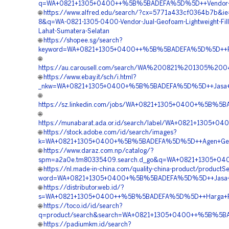
q=WA+0821+1305+0400++%5B%5BADEFA%5D%5D++Vendor+Pen
🌐
https://www.alfred.edu/search/?cx=5771a433cf0364b7b&i
8&q=WA-0821-1305-0400-Vendor-Jual-Geofoam-Lightweight-Fill
Lahat-Sumatera-Selatan
🌐
https://shopee.sg/search?
keyword=WA+0821+1305+0400++%5B%5BADEFA%5D%5D++Pusat
🌐
https://au.carousell.com/search/WA%200821%201305%2
🌐
https://www.ebay.it/sch/i.html?
_nkw=WA+0821+1305+0400+%5B%5BADEFA%5D%5D++Jasa+Mate
🌐
https://sz.linkedin.com/jobs/WA+0821+1305+0400+%5B%5B
🌐
https://munabarat.ada.or.id/search/label/WA+0821+130
🌐
https://stock.adobe.com/id/search/images?
k=WA+0821+1305+0400+%5B%5BADEFA%5D%5D++Agen+Geofo
🌐
https://www.daraz.com.np/catalog/?
spm=a2a0e.tm80335409.search.d_go&q=WA+0821+1305+04
🌐
https://nl.made-in-china.com/quality-china-product/productS
word=WA+0821+1305+0400+%5B%5BADEFA%5D%5D++Jasa+Ge
🌐
https://distributor.web.id/?
s=WA+0821+1305+0400++%5B%5BADEFA%5D%5D++Harga+Pen
🌐
https://toco.id/id/search?
q=product/search&search=WA+0821+1305+0400++%5B%5BA
🌐
https://padiumkm.id/search?