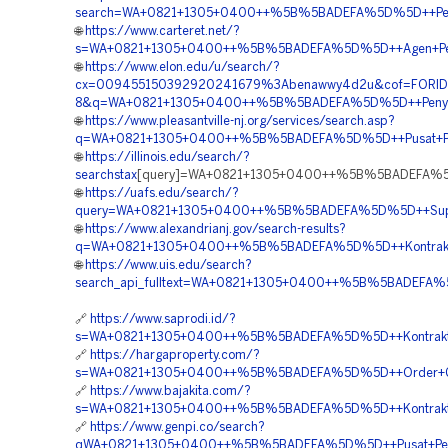
search=WA+0821+1305+0400++%5B%5BADEFA%5D%5D++Penye
🌐
https://www.carteret.net/?
s=WA+0821+1305+0400++%5B%5BADEFA%5D%5D++Agen+Penjua
🌐
https://www.elon.edu/u/search/?
cx=009455150392920241679%3Abenawwy4d2u&cof=FORID
8&q=WA+0821+1305+0400++%5B%5BADEFA%5D%5D++Penyedi
🌐
https://www.pleasantville-nj.org/services/search.asp?
q=WA+0821+1305+0400++%5B%5BADEFA%5D%5D++Pusat+Penga
🌐
https://illinois.edu/search/?
searchstax
[query]=WA+0821+1305+0400++%5B%5BADEFA%5D%5
🌐
https://uafs.edu/search/?
query=WA+0821+1305+0400++%5B%5BADEFA%5D%5D++Supplier
🌐
https://www.alexandrianj.gov/search-results?
q=WA+0821+1305+0400++%5B%5BADEFA%5D%5D++Kontraktor+P
🌐
https://www.uis.edu/search?
search_api_fulltext=WA+0821+1305+0400++%5B%5BADEFA%5
🔗
https://www.saprodi.id/?
s=WA+0821+1305+0400++%5B%5BADEFA%5D%5D++Kontraktor+
🔗
https://hargaproperty.com/?
s=WA+0821+1305+0400++%5B%5BADEFA%5D%5D++Order+Geofoa
🔗
https://www.bajakita.com/?
s=WA+0821+1305+0400++%5B%5BADEFA%5D%5D++Kontraktor+P
🔗
https://www.genpi.co/search?
qWA+0821+1305+0400++%5B%5BADEFA%5D%5D++Pusat+Pengada