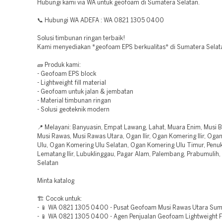
Hubungi kami via WA untuk geofoam di Sumatera Selatan.
📞 Hubungi WA ADEFA : WA 0821 1305 0400
Solusi timbunan ringan terbaik!
Kami menyediakan *geofoam EPS berkualitas* di Sumatera Selat
🧱 Produk kami:
- Geofoam EPS block
- Lightweight fill material
- Geofoam untuk jalan & jembatan
- Material timbunan ringan
- Solusi geoteknik modern
📍 Melayani: Banyuasin, Empat Lawang, Lahat, Muara Enim, Musi B
Musi Rawas, Musi Rawas Utara, Ogan Ilir, Ogan Komering Ilir, Og
Ulu, Ogan Komering Ulu Selatan, Ogan Komering Ulu Timur, Penu
Lematang Ilir, Lubuklinggau, Pagar Alam, Palembang, Prabumulih
Selatan
Minta katalog
🏗️ Cocok untuk:
- 📱 WA 0821 1305 0400 - Pusat Geofoam Musi Rawas Utara Sum
- 📱 WA 0821 1305 0400 - Agen Penjualan Geofoam Lightweight Fi