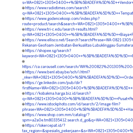
s=WA+0821+1305+0400++%5B%5BADEFA%5D%5D++Vendor+Penga
🌐
https://www.radiotimes.com/search?
q=WA+0821+1305+0400++%5B%5BADEFA%5D%5D++Tempat+Jua
🌐
https://www.godencekoop.com/index.php?
route=product/search&search=WA+0821+1305+0400++%5B%
🌐
https://www.tri-c.edu/search-results.html?
q=WA+0821+1305+0400++%5B%5BADEFA%5D%5D++Biaya+Pasa
🌐
https://www.ellisco.net/Search?searchPhrase=WA-0821-1305
Rekanan-Geofoam-Jembatan-Berkualitas-Lubuklinggau-Sumatera
🌐
https://shopee.sg/search?
keyword=WA+0821+1305+0400++%5B%5BADEFA%5D%5D++Penyed
🌐
https://ca.carousell.com/search/WA%200821%201305%
🌐
https://www.benl.ebay.be/sch/i.html?
_nkw=WA+0821+1305+0400+%5B%5BADEFA%5D%5D++Order+Geof
🌐
https://ge.linkedin.com/pub/dir?
firstName=WA+0821+1305+0400+%5B%5BADEFA%5D%5D++Harga
🌐
https://kobakma.harga.biz.id/search?
q=WA+0821+1305+0400+%5B%5BADEFA%5D%5D++Pusat+Penjua
🌐
https://www.istockphoto.com/id/search/2/image-film?
phrase=WA+0821+1305+0400+%5B%5BADEFA%5D%5D++Harga+P
🌐
https://www.shop.com.mm/catalog/?
spm=a2a0e.tm80335412.search.d_go&q=WA+0821+1305+040
🌐
https://lokercepat.id/?
tax_region=&spesialis_pekerjaan=&s=WA+0821+1305+0400+