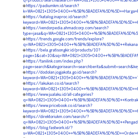
q=product/search&search=WA+0821+1305+0400++%5B%5BAD
🌐
https://padiumkm.id/search?
k=WA+0821+1305+0400++%5B%5BADEFA%5D%5D++Harga+Pemas
🌐
https://katalog.inaproc.id/search?
keyword=WA+0821+1305+0400++%5B%5BADEFA%5D%5D++Harga
🌐
https://vendorpedia.ahmadcorp.com/search?
type=jasa&q=WA+0821+1305+0400++%5B%5BADEFA%5D%5D++
🌐
https://trends.google.com/trends/explore?
q=WA+0821+1305+0400++%5B%5BADEFA%5D%5D++Rekanan+E
🌐
https://bela.gratisongkir.id/products/10?
page=1&cat=10&sq=WA+0821+1305+0400++%5B%5BADEFA%5D%
🌐
https://tanilink.com/index.php?
page=search&kategorisearch=searchberita&submit=search
🌐
https://dodolan.jogjakota.go.id/search?
keyword=WA+0821+1305+0400++%5B%5BADEFA%5D%5D++Temp
🌐
https://lakukan.co.id/search?
keyword=WA+0821+1305+0400++%5B%5BADEFA%5D%5D++Pusa
🌐
https://www.jualaku.id/all-categories?
q=WA+0821+1305+0400++%5B%5BADEFA%5D%5D++Kontraktor
🌐
https://www.pricebook.co.id/search?
keyword=WA+0821+1305+0400++%5B%5BADEFA%5D%5D++Harg
🌐
https://direktoriukm.com/search/?
q=WA+0821+1305+0400++%5B%5BADEFA%5D%5D++Pengadaan+
🌐
https://blog.fastwork.id/?
s=WA+0821+1305+0400++%5B%5BADEFA%5D%5D++Order+Geo