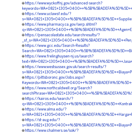
🌐
https://www.wyckoffnj.gov/advanced-search?
keywords=WA+0821+1305+0400++%5B%5BADEFA%5D%5D++Jas
🌐
https://www.uclawsf.edu/?
s=WA+0821+1305+0400++%5B%5BADEFA%5D%5D++Supplier+Ge
🌐
https://www.pharmacy.ca.gov/serp.shtml?
q=WA+0821+1305+0400++%5B%5BADEFA%5D%5D++Agen+EPS+G
🌐
https://pensacolastate.edu/searchresults/?
_sf_s=WA+0821+1305+0400++%5B%5BADEFA%5D%5D++Penga
🌐
https://www.gcc.edu/Search-Results?
Search=WA+0821+1305+0400++%5B%5BADEFA%5D%5D++Biaya+
🌐
https://www.frelinghuysen-nj.us/search?
text=WA+0821+1305+0400++%5B%5BADEFA%5D%5D++Jasa+Pem
🌐
https://www.westsussex.gov.uk/search-results/?
s=WA+0821+1305+0400++%5B%5BADEFA%5D%5D++Biaya+Pemas
🌐
https://pittsboronc.gov/Jobs.aspx?
Keywords=WA+0821+1305+0400++%5B%5BADEFA%5D%5D++Tem
🌐
https://www.northcaldwell.org/Search?
searchPhrase=WA+0821+1305+0400++%5B%5BADEFA%5D%5D++
🌐
https://kairos.edu/search/?
q=WA+0821+1305+0400++%5B%5BADEFA%5D%5D++Kontraktor+P
🌐
https://www.alma.edu/?
s=WA+0821+1305+0400++%5B%5BADEFA%5D%5D++Harga+Pem
🌐
https://st-aug.edu/?
s=WA+0821+1305+0400++%5B%5BADEFA%5D%5D++Biaya+Pasa
🌐
https://www.chalmers.se/sok/?