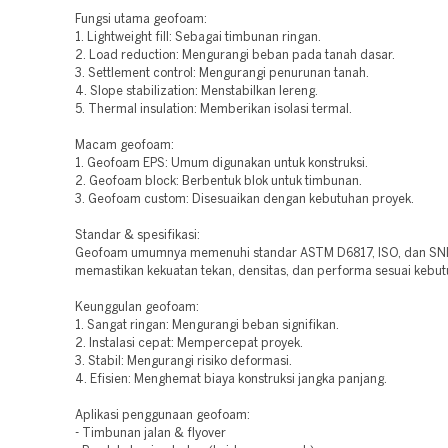
Fungsi utama geofoam:
1. Lightweight fill: Sebagai timbunan ringan.
2. Load reduction: Mengurangi beban pada tanah dasar.
3. Settlement control: Mengurangi penurunan tanah.
4. Slope stabilization: Menstabilkan lereng.
5. Thermal insulation: Memberikan isolasi termal.
Macam geofoam:
1. Geofoam EPS: Umum digunakan untuk konstruksi.
2. Geofoam block: Berbentuk blok untuk timbunan.
3. Geofoam custom: Disesuaikan dengan kebutuhan proyek.
Standar & spesifikasi:
Geofoam umumnya memenuhi standar ASTM D6817, ISO, dan SNI
memastikan kekuatan tekan, densitas, dan performa sesuai kebut
Keunggulan geofoam:
1. Sangat ringan: Mengurangi beban signifikan.
2. Instalasi cepat: Mempercepat proyek.
3. Stabil: Mengurangi risiko deformasi.
4. Efisien: Menghemat biaya konstruksi jangka panjang.
Aplikasi penggunaan geofoam:
- Timbunan jalan & flyover