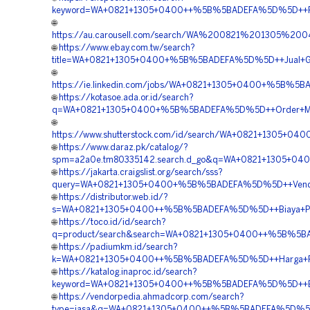
keyword=WA+0821+1305+0400++%5B%5BADEFA%5D%5D++Peng
🌐
https://au.carousell.com/search/WA%200821%201305%2
🌐
https://www.ebay.com.tw/search?
title=WA+0821+1305+0400+%5B%5BADEFA%5D%5D++Jual+Geofo
🌐
https://ie.linkedin.com/jobs/WA+0821+1305+0400+%5B%5B
🌐
https://kotasoe.ada.or.id/search?
q=WA+0821+1305+0400+%5B%5BADEFA%5D%5D++Order+Materia
🌐
https://www.shutterstock.com/id/search/WA+0821+1305+0
🌐
https://www.daraz.pk/catalog/?
spm=a2a0e.tm80335142.search.d_go&q=WA+0821+1305+040
🌐
https://jakarta.craigslist.org/search/sss?
query=WA+0821+1305+0400+%5B%5BADEFA%5D%5D++Vendor+Jua
🌐
https://distributor.web.id/?
s=WA+0821+1305+0400++%5B%5BADEFA%5D%5D++Biaya+Pemas
🌐
https://toco.id/id/search?
q=product/search&search=WA+0821+1305+0400++%5B%5BADE
🌐
https://padiumkm.id/search?
k=WA+0821+1305+0400++%5B%5BADEFA%5D%5D++Harga+Pasan
🌐
https://katalog.inaproc.id/search?
keyword=WA+0821+1305+0400++%5B%5BADEFA%5D%5D++Biaya+
🌐
https://vendorpedia.ahmadcorp.com/search?
type=jasa&q=WA+0821+1305+0400++%5B%5BADEFA%5D%5D++J