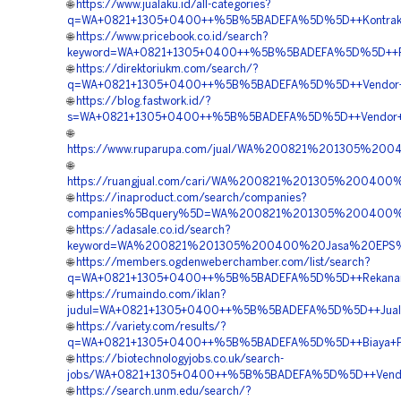
🌐
https://www.jualaku.id/all-categories?
q=WA+0821+1305+0400++%5B%5BADEFA%5D%5D++Kontraktor+P
🌐
https://www.pricebook.co.id/search?
keyword=WA+0821+1305+0400++%5B%5BADEFA%5D%5D++Pusa
🌐
https://direktoriukm.com/search/?
q=WA+0821+1305+0400++%5B%5BADEFA%5D%5D++Vendor+Jua
🌐
https://blog.fastwork.id/?
s=WA+0821+1305+0400++%5B%5BADEFA%5D%5D++Vendor+Geo
🌐
https://www.ruparupa.com/jual/WA%200821%201305%2
🌐
https://ruangjual.com/cari/WA%200821%201305%20040
🌐
https://inaproduct.com/search/companies?
companies%5Bquery%5D=WA%200821%201305%200400%2
🌐
https://adasale.co.id/search?
keyword=WA%200821%201305%200400%20Jasa%20EPS%20
🌐
https://members.ogdenweberchamber.com/list/search?
q=WA+0821+1305+0400++%5B%5BADEFA%5D%5D++Rekanan+G
🌐
https://rumaindo.com/iklan?
judul=WA+0821+1305+0400++%5B%5BADEFA%5D%5D++Jual+Ge
🌐
https://variety.com/results/?
q=WA+0821+1305+0400++%5B%5BADEFA%5D%5D++Biaya+Pasan
🌐
https://biotechnologyjobs.co.uk/search-
jobs/WA+0821+1305+0400++%5B%5BADEFA%5D%5D++Vendor+
🌐
https://search.unm.edu/search/?