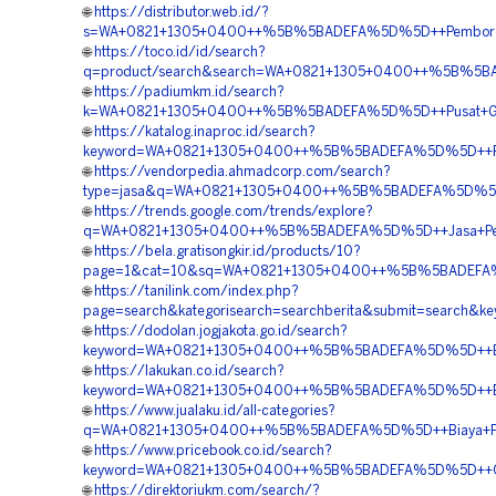
🌐
https://distributor.web.id/?
s=WA+0821+1305+0400++%5B%5BADEFA%5D%5D++Pemborong+Ge
🌐
https://toco.id/id/search?
q=product/search&search=WA+0821+1305+0400++%5B%5BADE
🌐
https://padiumkm.id/search?
k=WA+0821+1305+0400++%5B%5BADEFA%5D%5D++Pusat+Geofo
🌐
https://katalog.inaproc.id/search?
keyword=WA+0821+1305+0400++%5B%5BADEFA%5D%5D++Pesan
🌐
https://vendorpedia.ahmadcorp.com/search?
type=jasa&q=WA+0821+1305+0400++%5B%5BADEFA%5D%5D++H
🌐
https://trends.google.com/trends/explore?
q=WA+0821+1305+0400++%5B%5BADEFA%5D%5D++Jasa+Pemasang
🌐
https://bela.gratisongkir.id/products/10?
page=1&cat=10&sq=WA+0821+1305+0400++%5B%5BADEFA%5D%5D
🌐
https://tanilink.com/index.php?
page=search&kategorisearch=searchberita&submit=search
🌐
https://dodolan.jogjakota.go.id/search?
keyword=WA+0821+1305+0400++%5B%5BADEFA%5D%5D++Biaya
🌐
https://lakukan.co.id/search?
keyword=WA+0821+1305+0400++%5B%5BADEFA%5D%5D++Biaya+
🌐
https://www.jualaku.id/all-categories?
q=WA+0821+1305+0400++%5B%5BADEFA%5D%5D++Biaya+Pengad
🌐
https://www.pricebook.co.id/search?
keyword=WA+0821+1305+0400++%5B%5BADEFA%5D%5D++Order
🌐
https://direktoriukm.com/search/?