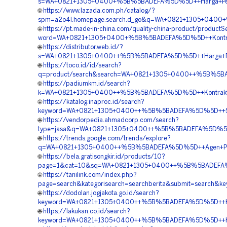
s=WA+0821+1305+0400+%5B%5BADEFA%5D%5D++Harga+Pema
🌐
https://www.lazada.com.ph/catalog/?
spm=a2o4l.homepage.search.d_go&q=WA+0821+1305+0400+%
🌐
https://pt.made-in-china.com/quality-china-product/productS
word=WA+0821+1305+0400+%5B%5BADEFA%5D%5D++Kontraktor
🌐
https://distributor.web.id/?
s=WA+0821+1305+0400++%5B%5BADEFA%5D%5D++Harga+Pema
🌐
https://toco.id/id/search?
q=product/search&search=WA+0821+1305+0400++%5B%5BAD
🌐
https://padiumkm.id/search?
k=WA+0821+1305+0400++%5B%5BADEFA%5D%5D++Kontraktor+P
🌐
https://katalog.inaproc.id/search?
keyword=WA+0821+1305+0400++%5B%5BADEFA%5D%5D++Supp
🌐
https://vendorpedia.ahmadcorp.com/search?
type=jasa&q=WA+0821+1305+0400++%5B%5BADEFA%5D%5D++J
🌐
https://trends.google.com/trends/explore?
q=WA+0821+1305+0400++%5B%5BADEFA%5D%5D++Agen+Penjua
🌐
https://bela.gratisongkir.id/products/10?
page=1&cat=10&sq=WA+0821+1305+0400++%5B%5BADEFA%5
🌐
https://tanilink.com/index.php?
page=search&kategorisearch=searchberita&submit=searc
🌐
https://dodolan.jogjakota.go.id/search?
keyword=WA+0821+1305+0400++%5B%5BADEFA%5D%5D++Harg
🌐
https://lakukan.co.id/search?
keyword=WA+0821+1305+0400++%5B%5BADEFA%5D%5D++Harga+