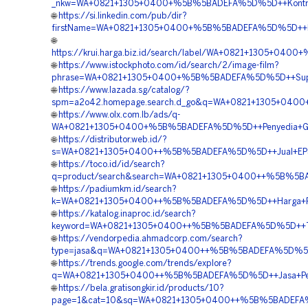
_nkw=WA+0821+1305+0400+%5B%5BADEFA%5D%5D++Kontrakto
🌐
https://si.linkedin.com/pub/dir?
firstName=WA+0821+1305+0400+%5B%5BADEFA%5D%5D++Har
🌐
https://krui.harga.biz.id/search/label/WA+0821+1305+04
🌐
https://www.istockphoto.com/id/search/2/image-film?
phrase=WA+0821+1305+0400+%5B%5BADEFA%5D%5D++Supplie
🌐
https://www.lazada.sg/catalog/?
spm=a2o42.homepage.search.d_go&q=WA+0821+1305+0400
🌐
https://www.olx.com.lb/ads/q-
WA+0821+1305+0400+%5B%5BADEFA%5D%5D++Penyedia+Geof
🌐
https://distributor.web.id/?
s=WA+0821+1305+0400++%5B%5BADEFA%5D%5D++Jual+EPS+Ge
🌐
https://toco.id/id/search?
q=product/search&search=WA+0821+1305+0400++%5B%5BAD
🌐
https://padiumkm.id/search?
k=WA+0821+1305+0400++%5B%5BADEFA%5D%5D++Harga+Pema
🌐
https://katalog.inaproc.id/search?
keyword=WA+0821+1305+0400++%5B%5BADEFA%5D%5D++Tempa
🌐
https://vendorpedia.ahmadcorp.com/search?
type=jasa&q=WA+0821+1305+0400++%5B%5BADEFA%5D%5D++B
🌐
https://trends.google.com/trends/explore?
q=WA+0821+1305+0400++%5B%5BADEFA%5D%5D++Jasa+Penga
🌐
https://bela.gratisongkir.id/products/10?
page=1&cat=10&sq=WA+0821+1305+0400++%5B%5BADEFA%5D%5D