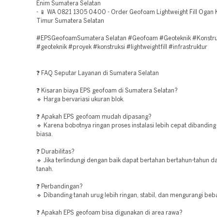
Enim Sumatera Selatan
- 📱 WA 0821 1305 0400 - Order Geofoam Lightweight Fill Ogan 
Timur Sumatera Selatan
#EPSGeofoamSumatera Selatan #Geofoam #Geoteknik #Konstru
#geoteknik #proyek #konstruksi #lightweightfill #infrastruktur
❓ FAQ Seputar Layanan di Sumatera Selatan
❓ Kisaran biaya EPS geofoam di Sumatera Selatan?
🔹 Harga bervariasi ukuran blok.
❓ Apakah EPS geofoam mudah dipasang?
🔹 Karena bobotnya ringan proses instalasi lebih cepat dibandin
biasa.
❓ Durabilitas?
🔹 Jika terlindungi dengan baik dapat bertahan bertahun-tahun d
tanah.
❓ Perbandingan?
🔹 Dibanding tanah urug lebih ringan, stabil, dan mengurangi beba
❓ Apakah EPS geofoam bisa digunakan di area rawa?