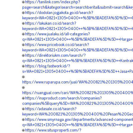
🌐
https://tanilink.com/index.php?
page=search&kategorisearch=searchberita&submit=searc
🌐
https://dodolan.jogjakota.go.id/search?
keyword=WA+0821+1305+0400++%5B%5BADEFA%5D%5D++Pembo
🌐
https://lakukan.co.id/search?
keyword=WA+0821+1305+0400++%5B%5BADEFA%5D%5D++Kontra
🌐
https://www.jualaku.id/all-categories?
q=WA+0821+1305+0400++%5B%5BADEFA%5D%5D++Harga+Geof
🌐
https://www.pricebook.co.id/search?
keyword=WA+0821+1305+0400++%5B%5BADEFA%5D%5D++Harg
🌐
https://direktoriukm.com/search/?
q=WA+0821+1305+0400++%5B%5BADEFA%5D%5D++Kontraktor+P
🌐
https://blog.fastwork.id/?
s=WA+0821+1305+0400++%5B%5BADEFA%5D%5D++Jasa+Pasan
🌐
https://www.ruparupa.com/jual/WA%200821%201305%20
🌐
https://ruangjual.com/cari/WA%200821%201305%20040
🌐
https://inaproduct.com/search/companies?
companies%5Bquery%5D=WA%200821%201305%200400%20
🌐
https://adasale.co.id/search?
keyword=WA%200821%201305%200400%20Pesan%20Geofo
🌐
https://www.smyrnaga.gov/departments/advanced-componen
q=WA+0821+1305+0400++%5B%5BADEFA%5D%5D++Harga+Geof
🌐
https://www.situsproperti.com/?