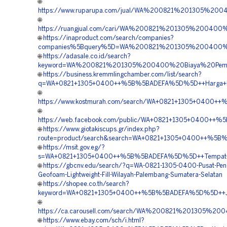
🌐
https://www.ruparupa.com/jual/WA%200821%201305%200
🌐
https://ruangjual.com/cari/WA%200821%201305%2004
🌐
https://inaproduct.com/search/companies?
companies%5Bquery%5D=WA%200821%201305%200400%2
🌐
https://adasale.co.id/search?
keyword=WA%200821%201305%200400%20Biaya%20Pemasa
🌐
https://business.kremmlingchamber.com/list/search?
q=WA+0821+1305+0400++%5B%5BADEFA%5D%5D++Harga+Pasa
🌐
https://www.kostmurah.com/search/WA+0821+1305+0400++
🌐
https://web.facebook.com/public/WA+0821+1305+0400++
🌐
https://www.giotakiscups.gr/index.php?
route=product/search&search=WA+0821+1305+0400++%5B%5
🌐
https://msit.gov.eg/?
s=WA+0821+1305+0400++%5B%5BADEFA%5D%5D++Tempat+Jua
🌐
https://gbcnv.edu/search/?q=WA-0821-1305-0400-Pusat-Pen
Geofoam-Lightweight-Fill-Wilayah-Palembang-Sumatera-Selatan
🌐
https://shopee.co.th/search?
keyword=WA+0821+1305+0400++%5B%5BADEFA%5D%5D++Jasa
🌐
https://ca.carousell.com/search/WA%200821%201305%2
🌐
https://www.ebay.com/sch/i.html?