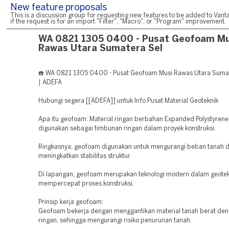
New feature proposals
This is a discussion group for requesting new features to be added to Vanta
if the request is for an import "Filter", "Macro", or "Program" improvement.
WA 0821 1305 0400 - Pusat Geofoam Mu
Rawas Utara Sumatera Sel
☎️ WA 0821 1305 0400 - Pusat Geofoam Musi Rawas Utara Suma
| ADEFA
Hubungi segera [[ADEFA]] untuk Info Pusat Material Geoteknik
Apa itu geofoam: Material ringan berbahan Expanded Polystyrene
digunakan sebagai timbunan ringan dalam proyek konstruksi.
Ringkasnya, geofoam digunakan untuk mengurangi beban tanah 
meningkatkan stabilitas struktur.
Di lapangan, geofoam merupakan teknologi modern dalam geotek
mempercepat proses konstruksi.
Prinsip kerja geofoam:
Geofoam bekerja dengan menggantikan material tanah berat den
ringan, sehingga mengurangi risiko penurunan tanah.