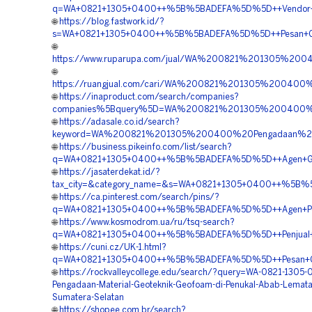
q=WA+0821+1305+0400++%5B%5BADEFA%5D%5D++Vendor+Geo
🌐
https://blog.fastwork.id/?
s=WA+0821+1305+0400++%5B%5BADEFA%5D%5D++Pesan+Geofo
🌐
https://www.ruparupa.com/jual/WA%200821%201305%2
🌐
https://ruangjual.com/cari/WA%200821%201305%20040
🌐
https://inaproduct.com/search/companies?
companies%5Bquery%5D=WA%200821%201305%200400%20
🌐
https://adasale.co.id/search?
keyword=WA%200821%201305%200400%20Pengadaan%20G
🌐
https://business.pikeinfo.com/list/search?
q=WA+0821+1305+0400++%5B%5BADEFA%5D%5D++Agen+Geofoam
🌐
https://jasaterdekat.id/?
tax_city=&category_name=&s=WA+0821+1305+0400++%5B%5B
🌐
https://ca.pinterest.com/search/pins/?
q=WA+0821+1305+0400++%5B%5BADEFA%5D%5D++Agen+Penjuala
🌐
https://www.kosmodrom.ua/ru/tsq-search?
q=WA+0821+1305+0400++%5B%5BADEFA%5D%5D++Penjual+Geo
🌐
https://cuni.cz/UK-1.html?
q=WA+0821+1305+0400++%5B%5BADEFA%5D%5D++Pesan+Geofoam
🌐
https://rockvalleycollege.edu/search/?query=WA-0821-1305-
Pengadaan-Material-Geoteknik-Geofoam-di-Penukal-Abab-Lematan
Sumatera-Selatan
🌐
https://shopee.com.br/search?