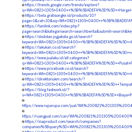
🌐
https://trends.google.com/trends/explore?
q=WA+0821+1305+0400++%5B%5BADEFA%5D%5D++Harga+Pema
🌐
https://bela.gratisongkir.id/products/10?
page=1&cat=10&sq=WA+0821+1305+0400++%5B%5BADEFA%5D%
🌐
https://tanilink.com/index.php?
page=search&kategorisearch=searchberita&submit=searc
🌐
https://dodolan.jogjakota.go.id/search?
keyword=WA+0821+1305+0400++%5B%5BADEFA%5D%5D++Biaya
🌐
https://lakukan.co.id/search?
keyword=WA+0821+1305+0400++%5B%5BADEFA%5D%5D++Agen+
🌐
https://www.jualaku.id/all-categories?
q=WA+0821+1305+0400++%5B%5BADEFA%5D%5D++Pusat+Penjual
🌐
https://www.pricebook.co.id/search?
keyword=WA+0821+1305+0400++%5B%5BADEFA%5D%5D++Harg
🌐
https://direktoriukm.com/search/?
q=WA+0821+1305+0400++%5B%5BADEFA%5D%5D++Tempat+Jual
🌐
https://blog.fastwork.id/?
s=WA+0821+1305+0400++%5B%5BADEFA%5D%5D++Biaya+Pasan
🌐
https://www.ruparupa.com/jual/WA%200821%201305%20
🌐
https://ruangjual.com/cari/WA%200821%201305%20040
🌐
https://inaproduct.com/search/companies?
companies%5Bquery%5D=WA%200821%201305%200400%20