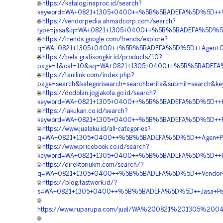
🌐
https://katalog.inaproc.id/search?
keyword=WA+0821+1305+0400++%5B%5BADEFA%5D%5D++Vendo
🌐
https://vendorpedia.ahmadcorp.com/search?
type=jasa&q=WA+0821+1305+0400++%5B%5BADEFA%5D%5D++
🌐
https://trends.google.com/trends/explore?
q=WA+0821+1305+0400++%5B%5BADEFA%5D%5D++Agen+Geofoa
🌐
https://bela.gratisongkir.id/products/10?
page=1&cat=10&sq=WA+0821+1305+0400++%5B%5BADEFA%5D
🌐
https://tanilink.com/index.php?
page=search&kategorisearch=searchberita&submit=search
🌐
https://dodolan.jogjakota.go.id/search?
keyword=WA+0821+1305+0400++%5B%5BADEFA%5D%5D++Kontr
🌐
https://lakukan.co.id/search?
keyword=WA+0821+1305+0400++%5B%5BADEFA%5D%5D++Pusa
🌐
https://www.jualaku.id/all-categories?
q=WA+0821+1305+0400++%5B%5BADEFA%5D%5D++Agen+Penjua
🌐
https://www.pricebook.co.id/search?
keyword=WA+0821+1305+0400++%5B%5BADEFA%5D%5D++Harga+
🌐
https://direktoriukm.com/search/?
q=WA+0821+1305+0400++%5B%5BADEFA%5D%5D++Vendor+Jua
🌐
https://blog.fastwork.id/?
s=WA+0821+1305+0400++%5B%5BADEFA%5D%5D++Jasa+Pengada
🌐
https://www.ruparupa.com/jual/WA%200821%201305%20
🌐