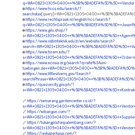
q=WA+0821+1305+0400++%5B%5BADEFA%5D%5D++Vendor+Jual
🌐
https://www.hccs.edu/search/?
searchstax
[query]=WA+0821+1305+0400++%5B%5BADEFA%5D%
🌐
https://www.rechtspraak.nl/english/ncc/search?
q=WA+0821+1305+0400++%5B%5BADEFA%5D%5D++Jasa+Penga
🌐
https://www.gilu.shop/?
s=WA+0821+1305+0400++%5B%5BADEFA%5D%5D++Agen+Penjua
🌐
https://www.ostimteknik.edu.tr/en/website/search?
search=WA+0821+1305+0400++%5B%5BADEFA%5D%5D++Vendo
🌐
https://www.hiram.edu/?
s=WA+0821+1305+0400++%5B%5BADEFA%5D%5D++Order+Geo
🌐
https://www.ecosia.org/search?q=site%3Auni-
tuebingen.de++WA+0821+1305+0400++%5B%5BADEFA%5D%5D+
🌐
https://www.littlesilvernj.gov/Search?
searchPhrase=WA+0821+1305+0400++%5B%5BADEFA%5D%5D+
🌐
https://quezoncity.gov.ph/?
s=WA+0821+1305+0400++%5B%5BADEFA%5D%5D++Kontraktor+P
🔗
https://semarang.gardencenter.co.id/?
s=WA+0821+1305+0400++%5B%5BADEFA%5D%5D++Vendor+Pen
🔗
https://wibangun.com/?
s=WA+0821+1305+0400++%5B%5BADEFA%5D%5D++Supplier+G
🔗
https://tukangplafonpalembang.com/?
s=WA+0821+1305+0400++%5B%5BADEFA%5D%5D++Vendor+Jual+
🔗
https://raykaperkasa.com/?