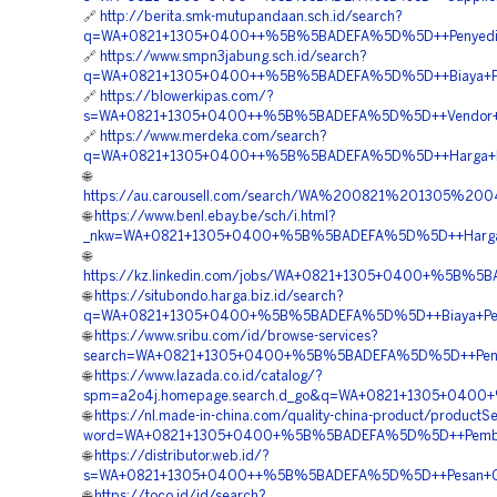
🔗
http://berita.smk-mutupandaan.sch.id/search?
q=WA+0821+1305+0400++%5B%5BADEFA%5D%5D++Penyedia+G
🔗
https://www.smpn3jabung.sch.id/search?
q=WA+0821+1305+0400++%5B%5BADEFA%5D%5D++Biaya+Pas
🔗
https://blowerkipas.com/?
s=WA+0821+1305+0400++%5B%5BADEFA%5D%5D++Vendor+Pe
🔗
https://www.merdeka.com/search?
q=WA+0821+1305+0400++%5B%5BADEFA%5D%5D++Harga+Pasa
🌐
https://au.carousell.com/search/WA%200821%201305%2
🌐
https://www.benl.ebay.be/sch/i.html?
_nkw=WA+0821+1305+0400+%5B%5BADEFA%5D%5D++Harga+Pe
🌐
https://kz.linkedin.com/jobs/WA+0821+1305+0400+%5B%5
🌐
https://situbondo.harga.biz.id/search?
q=WA+0821+1305+0400+%5B%5BADEFA%5D%5D++Biaya+Pengada
🌐
https://www.sribu.com/id/browse-services?
search=WA+0821+1305+0400+%5B%5BADEFA%5D%5D++Penjua
🌐
https://www.lazada.co.id/catalog/?
spm=a2o4j.homepage.search.d_go&q=WA+0821+1305+0400+
🌐
https://nl.made-in-china.com/quality-china-product/productS
word=WA+0821+1305+0400+%5B%5BADEFA%5D%5D++Pembor
🌐
https://distributor.web.id/?
s=WA+0821+1305+0400++%5B%5BADEFA%5D%5D++Pesan+Geofo
🌐
https://toco.id/id/search?