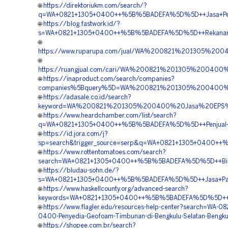
🌐
https://direktoriukm.com/search/?
q=WA+0821+1305+0400++%5B%5BADEFA%5D%5D++Jasa+Pengad
🌐
https://blog.fastwork.id/?
s=WA+0821+1305+0400++%5B%5BADEFA%5D%5D++Rekanan+Ge
🌐
https://www.ruparupa.com/jual/WA%200821%201305%2
🌐
https://ruangjual.com/cari/WA%200821%201305%20040
🌐
https://inaproduct.com/search/companies?
companies%5Bquery%5D=WA%200821%201305%200400%20
🌐
https://adasale.co.id/search?
keyword=WA%200821%201305%200400%20Jasa%20EPS%20
🌐
https://www.heardchamber.com/list/search?
q=WA+0821+1305+0400++%5B%5BADEFA%5D%5D++Penjual+Mate
🌐
https://id.jora.com/j?
sp=search&trigger_source=serp&q=WA+0821+1305+0400++
🌐
https://www.rottentomatoes.com/search?
search=WA+0821+1305+0400++%5B%5BADEFA%5D%5D++Biaya+
🌐
https://bludau-sohn.de/?
s=WA+0821+1305+0400++%5B%5BADEFA%5D%5D++Jasa+Pasan
🌐
https://www.haskellcounty.org/advanced-search?
keywords=WA+0821+1305+0400++%5B%5BADEFA%5D%5D++Biay
🌐
https://www.flagler.edu/resources-help-center?search=WA-08
0400-Penyedia-Geofoam-Timbunan-di-Bengkulu-Selatan-Bengku
🌐
https://shopee.com.br/search?