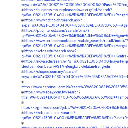
keyword=WA%200821%201305%200400%20Pusat%20Penga
🌐
https://business.mountpleasantiowa.org/list/search?
q=WA+0821+1305+0400++%5B%5BADEFA%5D%5D++Pengadaan+
🌐
https://www.notino.ch/search.asp?
exps=WA+0821+1305+0400++%5B%5BADEFA%5D%5D++Agen+Pe
🌐
https://pt.pinterest.com/search/pins/?
q=WA+0821+1305+0400++%5B%5BADEFA%5D%5D++Agen+Geofoam
🌐
https://www.seribaanbooks.com/catalogsearch/result/index/?
q=WA+0821+1305+0400++%5B%5BADEFA%5D%5D++Harga+Peng
🌐
https://kctcs.edu/search.aspx?
q=WA+0821+1305+0400++%5B%5BADEFA%5D%5D++Kontraktor+P
🌐
https://nova.edu/search/?q=WA-0821-1305-0400-Biaya-Peng
Geofoam-Jembatan-ASTM-Bengkulu-Selatan-Bengkulu
🌐
https://shopee.com.my/search?
keyword=WA+0821+1305+0400++%5B%5BADEFA%5D%5D++Pusat+
🌐
https://www.carousell.com.hk/search/WA%200821%2013
🌐
https://www.ebay.com.tw/search?
title=WA+0821+1305+0400+%5B%5BADEFA%5D%5D++Tempat+
🌐
https://bg.linkedin.com/jobs/WA+0821+1305+0400+%5B%5
🌐
https://koba.ada.or.id/search?
q=WA+0821+1305+0400+%5B%5BADEFA%5D%5D++Pusat+Penju
🌐