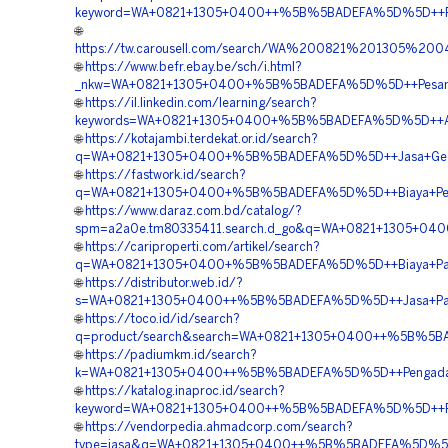
keyword=WA+0821+1305+0400++%5B%5BADEFA%5D%5D++Pengad
🌐
https://tw.carousell.com/search/WA%200821%201305%2
🌐
https://www.befr.ebay.be/sch/i.html?
_nkw=WA+0821+1305+0400+%5B%5BADEFA%5D%5D++Pesan+E
🌐
https://il.linkedin.com/learning/search?
keywords=WA+0821+1305+0400+%5B%5BADEFA%5D%5D++Agen+
🌐
https://kotajambi.terdekat.or.id/search?
q=WA+0821+1305+0400+%5B%5BADEFA%5D%5D++Jasa+Geofoam
🌐
https://fastwork.id/search?
q=WA+0821+1305+0400+%5B%5BADEFA%5D%5D++Biaya+Pemas
🌐
https://www.daraz.com.bd/catalog/?
spm=a2a0e.tm80335411.search.d_go&q=WA+0821+1305+0400
🌐
https://cariproperti.com/artikel/search?
q=WA+0821+1305+0400+%5B%5BADEFA%5D%5D++Biaya+Pasan
🌐
https://distributor.web.id/?
s=WA+0821+1305+0400++%5B%5BADEFA%5D%5D++Jasa+Pasan
🌐
https://toco.id/id/search?
q=product/search&search=WA+0821+1305+0400++%5B%5BADE
🌐
https://padiumkm.id/search?
k=WA+0821+1305+0400++%5B%5BADEFA%5D%5D++Pengadaan+Ma
🌐
https://katalog.inaproc.id/search?
keyword=WA+0821+1305+0400++%5B%5BADEFA%5D%5D++Pengad
🌐
https://vendorpedia.ahmadcorp.com/search?
type=jasa&q=WA+0821+1305+0400++%5B%5BADEFA%5D%5D++Pen