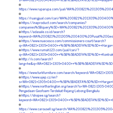
s=WA+0821+1305+0400++%5B%5BADEFA%5D%5D++Biaya+Penga
🌐
https://www.ruparupa.com/jual/WA%200821%201305%200
🌐
https://ruangjual.com/cari/WA%200821%201305%20040
🌐
https://inaproduct.com/search/companies?
companies%5Bquery%5D=WA%200821%201305%200400%2
🌐
https://adasale.co.id/search?
keyword=WA%200821%201305%200400%20Pusat%20Geof
🌐
https://www.nuecesco.com/commissioners-court/search?
q=WA+0821+1305+0400++%5B%5BADEFA%5D%5D++Harga+Peng
🌐
https://www.rumah123.com/jual/cari/?
q=WA+0821+1305+0400++%5B%5BADEFA%5D%5D++Kontraktor
🌐
http://x.com/search?
lang=he&q=WA+0821+1305+0400++%5B%5BADEFA%5D%5D++Ha
🌐
https://www.turkfurniture.com/search/keyword/WA+0821
🌐
https://www.ujep.cz/en?
s=WA+0821+1305+0400++%5B%5BADEFA%5D%5D++Harga+Geo
🌐
https://www.northarlington.org/search?s=WA-0821-1305-0400
Pengadaan-Geofoam-Terdekat-Rejang-Lebong-Bengkulu
🌐
https://shopee.sg/search?
keyword=WA+0821+1305+0400++%5B%5BADEFA%5D%5D++Har
🌐
https://www.carousell.sg/search/WA%200821%201305%