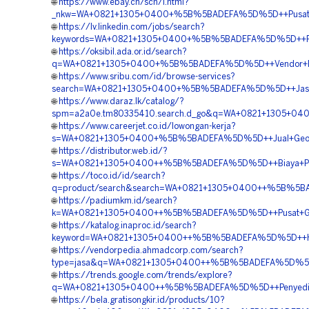
🌐
https://www.ebay.ch/sch/i.html?
_nkw=WA+0821+1305+0400+%5B%5BADEFA%5D%5D++Pusat+Ge
🌐
https://lv.linkedin.com/jobs/search?
keywords=WA+0821+1305+0400+%5B%5BADEFA%5D%5D++Pusa
🌐
https://oksibil.ada.or.id/search?
q=WA+0821+1305+0400+%5B%5BADEFA%5D%5D++Vendor+Pen
🌐
https://www.sribu.com/id/browse-services?
search=WA+0821+1305+0400+%5B%5BADEFA%5D%5D++Jasa+G
🌐
https://www.daraz.lk/catalog/?
spm=a2a0e.tm80335410.search.d_go&q=WA+0821+1305+04
🌐
https://www.careerjet.co.id/lowongan-kerja?
s=WA+0821+1305+0400+%5B%5BADEFA%5D%5D++Jual+Geofo
🌐
https://distributor.web.id/?
s=WA+0821+1305+0400++%5B%5BADEFA%5D%5D++Biaya+Peng
🌐
https://toco.id/id/search?
q=product/search&search=WA+0821+1305+0400++%5B%5BADE
🌐
https://padiumkm.id/search?
k=WA+0821+1305+0400++%5B%5BADEFA%5D%5D++Pusat+Geofo
🌐
https://katalog.inaproc.id/search?
keyword=WA+0821+1305+0400++%5B%5BADEFA%5D%5D++Harg
🌐
https://vendorpedia.ahmadcorp.com/search?
type=jasa&q=WA+0821+1305+0400++%5B%5BADEFA%5D%5D++Su
🌐
https://trends.google.com/trends/explore?
q=WA+0821+1305+0400++%5B%5BADEFA%5D%5D++Penyedia+G
🌐
https://bela.gratisongkir.id/products/10?