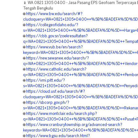
📱 WA 0821 1305 0400 - Jasa Pasang EPS Geofoam Terpercaya 
Tengah Bengkulu
🌐
https://www.bw.edu/search/#?
cludoquery=WA+0821+1305+0400++%5B%5BADEFA%5D%5D++Ja
🌐
https://collegeofidaho.edu/?
s=WA+0821+1305+0400++%5B%5BADEFA%5D%5D++Harga+EPS
🌐
https://cbb.gov.sr/zoekresultaten?
q=WA+0821+1305+0400++%5B%5BADEFA%5D%5D++Tempat+Jual
🌐
https://www.vub.be/en/search?
keyword=WA+0821+1305+0400++%5B%5BADEFA%5D%5D++Rekana
🌐
https://new.sewanee.edu/search/?
q=WA+0821+1305+0400++%5B%5BADEFA%5D%5D++Vendor+Pe
🌐
https://www.catholic.edu/search?
q=WA+0821+1305+0400++%5B%5BADEFA%5D%5D++Pemborong
🌐
https://vmi.pitt.edu/?
s=WA+0821+1305+0400++%5B%5BADEFA%5D%5D++Penyedia+G
🌐
https://cloud.usf.edu/search/#?
cludoquery=WA+0821+1305+0400++%5B%5BADEFA%5D%5D++Jua
🌐
https://sbcorp.gov.ph/?
s=WA+0821+1305+0400++%5B%5BADEFA%5D%5D++Rekanan+Ge
🌐
https://www.montclair.edu/search.php?
q=WA+0821+1305+0400++%5B%5BADEFA%5D%5D++Pusat+Peng
🌐
https://www.cranburytownship.org/advanced-search?
keywords=WA+0821+1305+0400++%5B%5BADEFA%5D%5D++Jua
🌐
https://www.bgsu.edu/search.html?