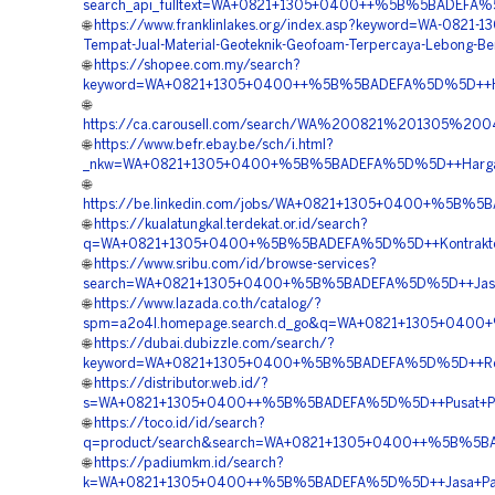
search_api_fulltext=WA+0821+1305+0400++%5B%5BADEFA%
🌐
https://www.franklinlakes.org/index.asp?keyword=WA-0821-
Tempat-Jual-Material-Geoteknik-Geofoam-Terpercaya-Lebong-Be
🌐
https://shopee.com.my/search?
keyword=WA+0821+1305+0400++%5B%5BADEFA%5D%5D++Harga
🌐
https://ca.carousell.com/search/WA%200821%201305%
🌐
https://www.befr.ebay.be/sch/i.html?
_nkw=WA+0821+1305+0400+%5B%5BADEFA%5D%5D++Harga+Ge
🌐
https://be.linkedin.com/jobs/WA+0821+1305+0400+%5B%5BA
🌐
https://kualatungkal.terdekat.or.id/search?
q=WA+0821+1305+0400+%5B%5BADEFA%5D%5D++Kontraktor+P
🌐
https://www.sribu.com/id/browse-services?
search=WA+0821+1305+0400+%5B%5BADEFA%5D%5D++Jasa+Pa
🌐
https://www.lazada.co.th/catalog/?
spm=a2o4l.homepage.search.d_go&q=WA+0821+1305+0400+%
🌐
https://dubai.dubizzle.com/search/?
keyword=WA+0821+1305+0400+%5B%5BADEFA%5D%5D++Rekanan
🌐
https://distributor.web.id/?
s=WA+0821+1305+0400++%5B%5BADEFA%5D%5D++Pusat+Penjua
🌐
https://toco.id/id/search?
q=product/search&search=WA+0821+1305+0400++%5B%5BADEF
🌐
https://padiumkm.id/search?
k=WA+0821+1305+0400++%5B%5BADEFA%5D%5D++Jasa+Pasang