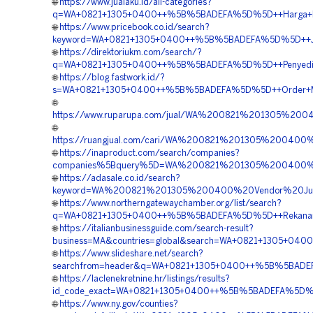
🌐
https://www.jualaku.id/all-categories?
q=WA+0821+1305+0400++%5B%5BADEFA%5D%5D++Harga+Pem
🌐
https://www.pricebook.co.id/search?
keyword=WA+0821+1305+0400++%5B%5BADEFA%5D%5D++Jas
🌐
https://direktoriukm.com/search/?
q=WA+0821+1305+0400++%5B%5BADEFA%5D%5D++Penyedia+
🌐
https://blog.fastwork.id/?
s=WA+0821+1305+0400++%5B%5BADEFA%5D%5D++Order+Mater
🌐
https://www.ruparupa.com/jual/WA%200821%201305%2
🌐
https://ruangjual.com/cari/WA%200821%201305%200400
🌐
https://inaproduct.com/search/companies?
companies%5Bquery%5D=WA%200821%201305%200400%20P
🌐
https://adasale.co.id/search?
keyword=WA%200821%201305%200400%20Vendor%20Jua
🌐
https://www.northerngatewaychamber.org/list/search?
q=WA+0821+1305+0400++%5B%5BADEFA%5D%5D++Rekanan+G
🌐
https://italianbusinessguide.com/search-result?
business=MA&countries=global&search=WA+0821+1305+0400
🌐
https://www.slideshare.net/search?
searchfrom=header&q=WA+0821+1305+0400++%5B%5BADEFA%
🌐
https://laclenekretnine.hr/listings/results?
id_code_exact=WA+0821+1305+0400++%5B%5BADEFA%5D%5D
🌐
https://www.ny.gov/counties?