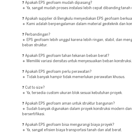
❓ Apakah EPS geofoam mudah dipasang?
🔹 Ya, sangat mudah proses instalasi lebih cepat dibanding tanah
❓ Apakah supplier di Bengkulu menyediakan EPS geofoam berkual
🔹 Kami adalah berpengalaman dalam material geoteknik dan kons
❓ Perbandingan?
🔹 EPS geofoam lebih unggul karena lebih ringan, stabil, dan men
beban struktur.
❓ Apakah EPS geofoam tahan tekanan beban berat?
🔹 Memiliki variasi densitas untuk menyesuaikan beban konstruksi.
❓ Apakah EPS geofoam perlu perawatan?
🔹 Tidak banyak hampir tidak memerlukan perawatan khusus.
❓ Cut to size?
🔹 Ya, tersedia custom ukuran blok sesuai kebutuhan proyek.
❓ Apakah EPS geofoam aman untuk struktur bangunan?
🔹 Sudah banyak digunakan dalam proyek konstruksi modern dan
bersertifikasi.
❓ Apakah EPS geofoam bisa mengurangi biaya proyek?
🔹 Ya, sangat efisien biaya transportasi tanah dan alat berat.