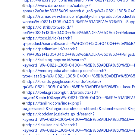
https://www.craiyon.com/en/search/WA+0821+1305+0400+
🌐
https://www.daraz.com.np/catalog/?
spm=a2a0e.tm80335409.search.d_go&q=WA+0821+1305+04
🌐
https://ru.made-in-china.com/quality-china-product/productS
word=WA+0821+1305+0400+%5B%5BADEFA%5D%5D++Supplie
🌐
https://distributor.web.id/?
s=WA+0821+1305+0400++%5B%5BADEFA%5D%5D++Rekanan+
🌐
https://toco.id/id/search?
q=product/search&search=WA+0821+1305+0400++%5B%5BA
🌐
https://padiumkm.id/search?
k=WA+0821+1305+0400++%5B%5BADEFA%5D%5D++Pengadaan+
🌐
https://katalog.inaproc.id/search?
keyword=WA+0821+1305+0400++%5B%5BADEFA%5D%5D++Harga
🌐
https://vendorpedia.ahmadcorp.com/search?
type=jasa&q=WA+0821+1305+0400++%5B%5BADEFA%5D%5D++Ja
🌐
https://trends.google.com/trends/explore?
q=WA+0821+1305+0400++%5B%5BADEFA%5D%5D++Jasa+Peng
🌐
https://bela.gratisongkir.id/products/10?
page=1&cat=10&sq=WA+0821+1305+0400++%5B%5BADEFA%5D%
🌐
https://tanilink.com/index.php?
page=search&kategorisearch=searchberita&submit=sear
🌐
https://dodolan.jogjakota.go.id/search?
keyword=WA+0821+1305+0400++%5B%5BADEFA%5D%5D++Tem
🌐
https://lakukan.co.id/search?
keyword=WA+0821+1305+0400++%5B%5BADEFA%5D%5D++Biay