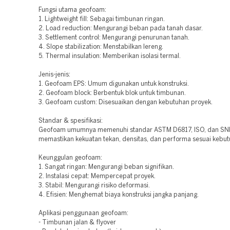
Fungsi utama geofoam:
1. Lightweight fill: Sebagai timbunan ringan.
2. Load reduction: Mengurangi beban pada tanah dasar.
3. Settlement control: Mengurangi penurunan tanah.
4. Slope stabilization: Menstabilkan lereng.
5. Thermal insulation: Memberikan isolasi termal.
Jenis-jenis:
1. Geofoam EPS: Umum digunakan untuk konstruksi.
2. Geofoam block: Berbentuk blok untuk timbunan.
3. Geofoam custom: Disesuaikan dengan kebutuhan proyek.
Standar & spesifikasi:
Geofoam umumnya memenuhi standar ASTM D6817, ISO, dan SNI
memastikan kekuatan tekan, densitas, dan performa sesuai kebut
Keunggulan geofoam:
1. Sangat ringan: Mengurangi beban signifikan.
2. Instalasi cepat: Mempercepat proyek.
3. Stabil: Mengurangi risiko deformasi.
4. Efisien: Menghemat biaya konstruksi jangka panjang.
Aplikasi penggunaan geofoam:
- Timbunan jalan & flyover