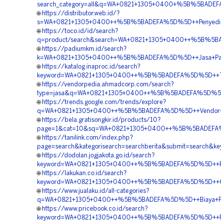
search_category=all&q=WA+0821+1305+0400+%5B%5BADEFA
🌐
https://distributor.web.id/?
s=WA+0821+1305+0400++%5B%5BADEFA%5D%5D++Penyedia+G
🌐
https://toco.id/id/search?
q=product/search&search=WA+0821+1305+0400++%5B%5BA
🌐
https://padiumkm.id/search?
k=WA+0821+1305+0400++%5B%5BADEFA%5D%5D++Jasa+Pasan
🌐
https://katalog.inaproc.id/search?
keyword=WA+0821+1305+0400++%5B%5BADEFA%5D%5D++Tempa
🌐
https://vendorpedia.ahmadcorp.com/search?
type=jasa&q=WA+0821+1305+0400++%5B%5BADEFA%5D%5D++
🌐
https://trends.google.com/trends/explore?
q=WA+0821+1305+0400++%5B%5BADEFA%5D%5D++Vendor+EPS+
🌐
https://bela.gratisongkir.id/products/10?
page=1&cat=10&sq=WA+0821+1305+0400++%5B%5BADEFA%5D%
🌐
https://tanilink.com/index.php?
page=search&kategorisearch=searchberita&submit=searc
🌐
https://dodolan.jogjakota.go.id/search?
keyword=WA+0821+1305+0400++%5B%5BADEFA%5D%5D++Pusat
🌐
https://lakukan.co.id/search?
keyword=WA+0821+1305+0400++%5B%5BADEFA%5D%5D++Orde
🌐
https://www.jualaku.id/all-categories?
q=WA+0821+1305+0400++%5B%5BADEFA%5D%5D++Biaya+Peng
🌐
https://www.pricebook.co.id/search?
keyword=WA+0821+1305+0400++%5B%5BADEFA%5D%5D++Rek