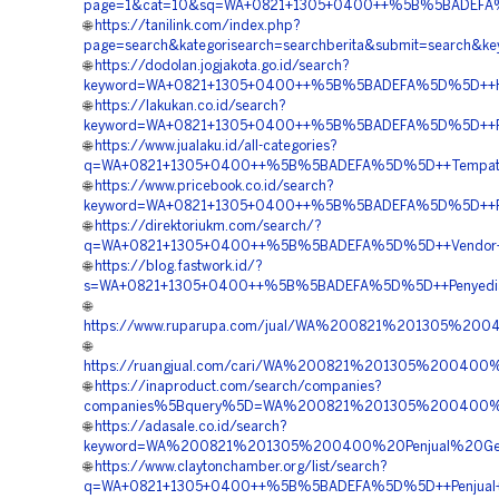
page=1&cat=10&sq=WA+0821+1305+0400++%5B%5BADEFA%5
🌐
https://tanilink.com/index.php?
page=search&kategorisearch=searchberita&submit=searc
🌐
https://dodolan.jogjakota.go.id/search?
keyword=WA+0821+1305+0400++%5B%5BADEFA%5D%5D++Harga+
🌐
https://lakukan.co.id/search?
keyword=WA+0821+1305+0400++%5B%5BADEFA%5D%5D++Pusat+
🌐
https://www.jualaku.id/all-categories?
q=WA+0821+1305+0400++%5B%5BADEFA%5D%5D++Tempat+Ju
🌐
https://www.pricebook.co.id/search?
keyword=WA+0821+1305+0400++%5B%5BADEFA%5D%5D++Pesa
🌐
https://direktoriukm.com/search/?
q=WA+0821+1305+0400++%5B%5BADEFA%5D%5D++Vendor+Pen
🌐
https://blog.fastwork.id/?
s=WA+0821+1305+0400++%5B%5BADEFA%5D%5D++Penyedia+
🌐
https://www.ruparupa.com/jual/WA%200821%201305%2
🌐
https://ruangjual.com/cari/WA%200821%201305%20040
🌐
https://inaproduct.com/search/companies?
companies%5Bquery%5D=WA%200821%201305%200400%2
🌐
https://adasale.co.id/search?
keyword=WA%200821%201305%200400%20Penjual%20Ge
🌐
https://www.claytonchamber.org/list/search?
q=WA+0821+1305+0400++%5B%5BADEFA%5D%5D++Penjual+E