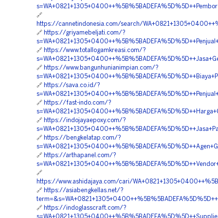
s=WA+0821+1305+0400++%5B%5BADEFA%5D%5D++Pemborong
🔗
https://cannetindonesia.com/search/WA+0821+1305+0400+
🔗
https://griyamebeljati.com/?
s=WA+0821+1305+0400++%5B%5BADEFA%5D%5D++Penjual+Geo
🔗
https://www.totallogamkreasi.com/?
s=WA+0821+1305+0400++%5B%5BADEFA%5D%5D++Jasa+Geof
🔗
https://www.bangunhunianimpian.com/?
s=WA+0821+1305+0400++%5B%5BADEFA%5D%5D++Biaya+Pasan
🔗
https://sava.co.id/?
s=WA+0821+1305+0400++%5B%5BADEFA%5D%5D++Penjual+Geo
🔗
https://fast-indo.com/?
s=WA+0821+1305+0400++%5B%5BADEFA%5D%5D++Harga+Geo
🔗
https://indojayaepoxy.com/?
s=WA+0821+1305+0400++%5B%5BADEFA%5D%5D++Jasa+Pasa
🔗
https://bengkelatap.com/?
s=WA+0821+1305+0400++%5B%5BADEFA%5D%5D++Agen+Geo
🔗
https://arthapanel.com/?
s=WA+0821+1305+0400++%5B%5BADEFA%5D%5D++Vendor+Pen
🔗
https://www.ashidajaya.com/cari/WA+0821+1305+0400++%
🔗
https://asiabengkellas.net/?
term=&s=WA+0821+1305+0400++%5B%5BADEFA%5D%5D++Pusat+
🔗
https://indoglasscraft.com/?
s=WA+0821+1305+0400++%5B%5BADEFA%5D%5D++Supplier+G