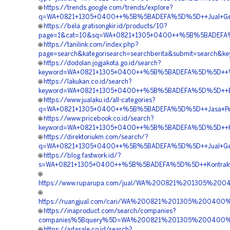
🌐
https://trends.google.com/trends/explore?
q=WA+0821+1305+0400++%5B%5BADEFA%5D%5D++Jual+Geofo
🌐
https://bela.gratisongkir.id/products/10?
page=1&cat=10&sq=WA+0821+1305+0400++%5B%5BADEFA%5D%
🌐
https://tanilink.com/index.php?
page=search&kategorisearch=searchberita&submit=searc
🌐
https://dodolan.jogjakota.go.id/search?
keyword=WA+0821+1305+0400++%5B%5BADEFA%5D%5D++Vend
🌐
https://lakukan.co.id/search?
keyword=WA+0821+1305+0400++%5B%5BADEFA%5D%5D++Biaya
🌐
https://www.jualaku.id/all-categories?
q=WA+0821+1305+0400++%5B%5BADEFA%5D%5D++Jasa+Pengada
🌐
https://www.pricebook.co.id/search?
keyword=WA+0821+1305+0400++%5B%5BADEFA%5D%5D++Harga+
🌐
https://direktoriukm.com/search/?
q=WA+0821+1305+0400++%5B%5BADEFA%5D%5D++Jual+Geofo
🌐
https://blog.fastwork.id/?
s=WA+0821+1305+0400++%5B%5BADEFA%5D%5D++Kontraktor+Pa
🌐
https://www.ruparupa.com/jual/WA%200821%201305%2
🌐
https://ruangjual.com/cari/WA%200821%201305%200400%
🌐
https://inaproduct.com/search/companies?
companies%5Bquery%5D=WA%200821%201305%200400%2
🌐
https://adasale.co.id/search?