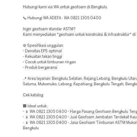
Hubungi kami via WA untuk geofoam di Bengkulu.
📞 Hubungi WA ADEFA : WA 0821 1305 0400
Ingin geofoam standar ASTM?
Kami menyediakan *geofoam untuk konstruksi & infrastruktur* di
⚙️ Spesifikasi unggulan:
- Densitas EPS optimal
- Kekuatan tekan tinggi
- Cocok untuk timbunan ringan
- Produk bergaransi
📍 Area layanan: Bengkulu Selatan, Rejang Lebong, Bengkulu Utara
Seluma, Mukomuko, Lebong, Kepahiang, Bengkulu Tengah, Bengku
Cek katalog
🏢 Ideal untuk:
- 📱 WA 0821 1305 0400 - Harga Pasang Geofoam Bengkulu Ten
- 📱 WA 0821 1305 0400 - Jual Geofoam Jembatan Terdekat Kau
- 📱 WA 0821 1305 0400 - Jasa Geofoam Timbunan ASTM Muko
Bengkulu