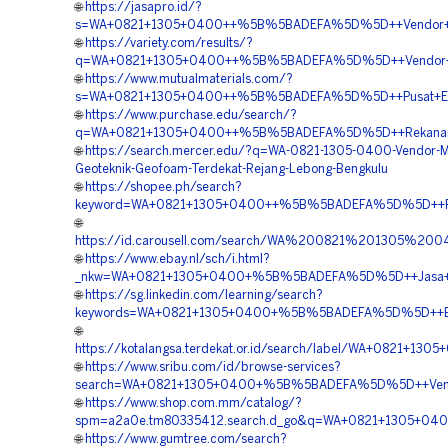
🌐
https://jasapro.id/?
s=WA+0821+1305+0400++%5B%5BADEFA%5D%5D++Vendor+Ge
🌐
https://variety.com/results/?
q=WA+0821+1305+0400++%5B%5BADEFA%5D%5D++Vendor+Penga
🌐
https://www.mutualmaterials.com/?
s=WA+0821+1305+0400++%5B%5BADEFA%5D%5D++Pusat+EPS
🌐
https://www.purchase.edu/search/?
q=WA+0821+1305+0400++%5B%5BADEFA%5D%5D++Rekanan+E
🌐
https://search.mercer.edu/?q=WA-0821-1305-0400-Vendor-Ma
Geoteknik-Geofoam-Terdekat-Rejang-Lebong-Bengkulu
🌐
https://shopee.ph/search?
keyword=WA+0821+1305+0400++%5B%5BADEFA%5D%5D++Pusat
🌐
https://id.carousell.com/search/WA%200821%201305%20
🌐
https://www.ebay.nl/sch/i.html?
_nkw=WA+0821+1305+0400+%5B%5BADEFA%5D%5D++Jasa+Pemasa
🌐
https://sg.linkedin.com/learning/search?
keywords=WA+0821+1305+0400+%5B%5BADEFA%5D%5D++Biaya
🌐
https://kotalangsa.terdekat.or.id/search/label/WA+0821+
🌐
https://www.sribu.com/id/browse-services?
search=WA+0821+1305+0400+%5B%5BADEFA%5D%5D++Vendor
🌐
https://www.shop.com.mm/catalog/?
spm=a2a0e.tm80335412.search.d_go&q=WA+0821+1305+040
🌐
https://www.gumtree.com/search?