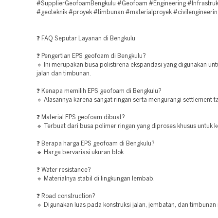
#SupplierGeofoamBengkulu #Geofoam #Engineering #Infrastruk
#geoteknik #proyek #timbunan #materialproyek #civilengineerin
❓ FAQ Seputar Layanan di Bengkulu
❓ Pengertian EPS geofoam di Bengkulu?
🔹 Ini merupakan busa polistirena ekspandasi yang digunakan unt
jalan dan timbunan.
❓ Kenapa memilih EPS geofoam di Bengkulu?
🔹 Alasannya karena sangat ringan serta mengurangi settlement t
❓ Material EPS geofoam dibuat?
🔹 Terbuat dari busa polimer ringan yang diproses khusus untuk k
❓ Berapa harga EPS geofoam di Bengkulu?
🔹 Harga bervariasi ukuran blok.
❓ Water resistance?
🔹 Materialnya stabil di lingkungan lembab.
❓ Road construction?
🔹 Digunakan luas pada konstruksi jalan, jembatan, dan timbunan 