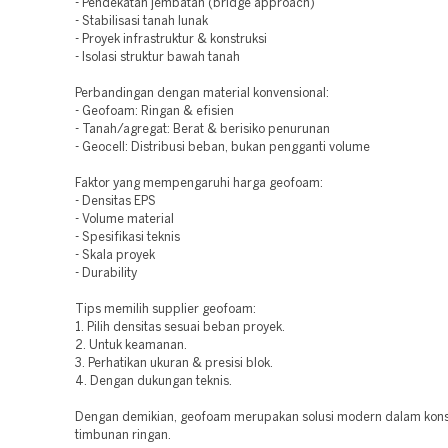
- Pendekatan jembatan (bridge approach)
- Stabilisasi tanah lunak
- Proyek infrastruktur & konstruksi
- Isolasi struktur bawah tanah
Perbandingan dengan material konvensional:
- Geofoam: Ringan & efisien
- Tanah/agregat: Berat & berisiko penurunan
- Geocell: Distribusi beban, bukan pengganti volume
Faktor yang mempengaruhi harga geofoam:
- Densitas EPS
- Volume material
- Spesifikasi teknis
- Skala proyek
- Durability
Tips memilih supplier geofoam:
1. Pilih densitas sesuai beban proyek.
2. Untuk keamanan.
3. Perhatikan ukuran & presisi blok.
4. Dengan dukungan teknis.
Dengan demikian, geofoam merupakan solusi modern dalam kons
timbunan ringan.