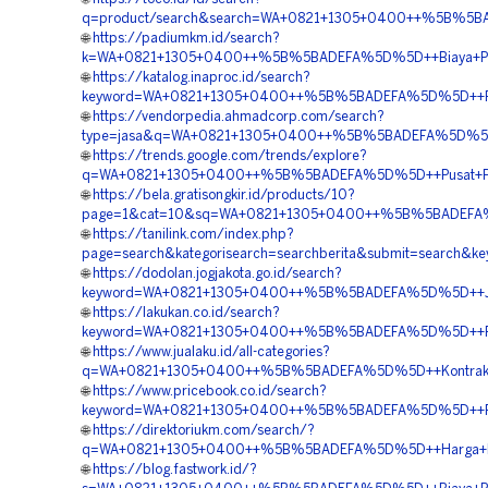
q=product/search&search=WA+0821+1305+0400++%5B%5BA
🌐
https://padiumkm.id/search?
k=WA+0821+1305+0400++%5B%5BADEFA%5D%5D++Biaya+Pas
🌐
https://katalog.inaproc.id/search?
keyword=WA+0821+1305+0400++%5B%5BADEFA%5D%5D++Pusa
🌐
https://vendorpedia.ahmadcorp.com/search?
type=jasa&q=WA+0821+1305+0400++%5B%5BADEFA%5D%5D++
🌐
https://trends.google.com/trends/explore?
q=WA+0821+1305+0400++%5B%5BADEFA%5D%5D++Pusat+Pen
🌐
https://bela.gratisongkir.id/products/10?
page=1&cat=10&sq=WA+0821+1305+0400++%5B%5BADEFA%5D
🌐
https://tanilink.com/index.php?
page=search&kategorisearch=searchberita&submit=search
🌐
https://dodolan.jogjakota.go.id/search?
keyword=WA+0821+1305+0400++%5B%5BADEFA%5D%5D++Jasa
🌐
https://lakukan.co.id/search?
keyword=WA+0821+1305+0400++%5B%5BADEFA%5D%5D++Pusa
🌐
https://www.jualaku.id/all-categories?
q=WA+0821+1305+0400++%5B%5BADEFA%5D%5D++Kontraktor
🌐
https://www.pricebook.co.id/search?
keyword=WA+0821+1305+0400++%5B%5BADEFA%5D%5D++Penj
🌐
https://direktoriukm.com/search/?
q=WA+0821+1305+0400++%5B%5BADEFA%5D%5D++Harga+Pasan
🌐
https://blog.fastwork.id/?