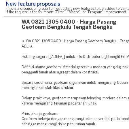
New feature proposals
This is a discussion group for requesting new features to be added to Vanta
if the request is for an import "Filter", "Macro", or "Program" improvement.
WA 0821 1305 0400 - Harga Pasang
Geofoam Bengkulu Tengah Bengku
📱 WA 0821 1305 0400 - Harga Pasang Geofoam Bengkulu Tenga
ADEFA
Hubungi segera [[ADEFA]] untuk Info Distributor Lightweight Fill M
Definisi utama geofoam: Material geoteknik modern yang digunak
pengganti tanah atau agregat dalam konstruksi.
Secara sederhana, geofoam digunakan untuk mengurangi beban 
meningkatkan stabilitas struktur.
Dalam praktiknya, geofoam merupakan teknologi modern dalam g
karena mengurangi tekanan pada tanah lunak.
Prinsip kerja geofoam:
Geofoam bekerja dengan mengurangi tekanan vertikal pada tanah
sehingga mengurangi risiko penurunan tanah.