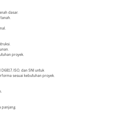
anah dasar.
 tanah.
mal.
truksi.
bunan.
utuhan proyek.
6817, ISO, dan SNI untuk
erforma sesuai kebutuhan proyek.
n.
a panjang.