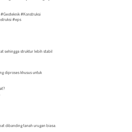
#Geoteknik #Konstruksi
struksi #eps
 sehingga struktur lebih stabil
ang diproses khusus untuk
at?
.
epat dibanding tanah urugan biasa.