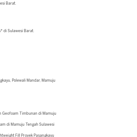
si Barat.
 di Sulawesi Barat.
gkayu, Polewali Mandar, Mamuju
an Geofoam Timbunan di Mamuju
am di Mamuju Tengah Sulawesi
tweight Fill Proyek Pasangkayu