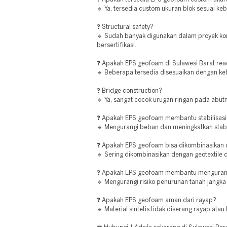
🔹 Ya, tersedia custom ukuran blok sesuai ke
❓ Structural safety?
🔹 Sudah banyak digunakan dalam proyek ko
bersertifikasi.
❓ Apakah EPS geofoam di Sulawesi Barat rea
🔹 Beberapa tersedia disesuaikan dengan ke
❓ Bridge construction?
🔹 Ya, sangat cocok urugan ringan pada abu
❓ Apakah EPS geofoam membantu stabilisasi
🔹 Mengurangi beban dan meningkatkan stabil
❓ Apakah EPS geofoam bisa dikombinasikan d
🔹 Sering dikombinasikan dengan geotextile d
❓ Apakah EPS geofoam membantu mengurang
🔹 Mengurangi risiko penurunan tanah jangka
❓ Apakah EPS geofoam aman dari rayap?
🔹 Material sintetis tidak diserang rayap atau