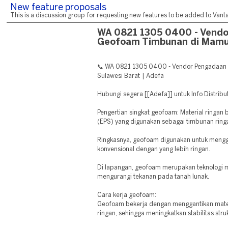
New feature proposals
This is a discussion group for requesting new features to be added to Vantag
WA 0821 1305 0400 - Vend
Geofoam Timbunan di Mamu
📞 WA 0821 1305 0400 - Vendor Pengadaan
Sulawesi Barat | Adefa
Hubungi segera [[Adefa]] untuk Info Distribu
Pengertian singkat geofoam: Material ringan
(EPS) yang digunakan sebagai timbunan ring
Ringkasnya, geofoam digunakan untuk mengg
konvensional dengan yang lebih ringan.
Di lapangan, geofoam merupakan teknologi 
mengurangi tekanan pada tanah lunak.
Cara kerja geofoam:
Geofoam bekerja dengan menggantikan mater
ringan, sehingga meningkatkan stabilitas stru