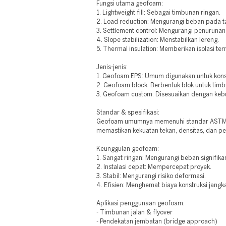
Fungsi utama geofoam:
1. Lightweight fill: Sebagai timbunan ringan.
2. Load reduction: Mengurangi beban pada t
3. Settlement control: Mengurangi penurunan
4. Slope stabilization: Menstabilkan lereng.
5. Thermal insulation: Memberikan isolasi ter
Jenis-jenis:
1. Geofoam EPS: Umum digunakan untuk kons
2. Geofoam block: Berbentuk blok untuk tim
3. Geofoam custom: Disesuaikan dengan keb
Standar & spesifikasi:
Geofoam umumnya memenuhi standar ASTM D
memastikan kekuatan tekan, densitas, dan p
Keunggulan geofoam:
1. Sangat ringan: Mengurangi beban signifika
2. Instalasi cepat: Mempercepat proyek.
3. Stabil: Mengurangi risiko deformasi.
4. Efisien: Menghemat biaya konstruksi jangk
Aplikasi penggunaan geofoam:
- Timbunan jalan & flyover
- Pendekatan jembatan (bridge approach)