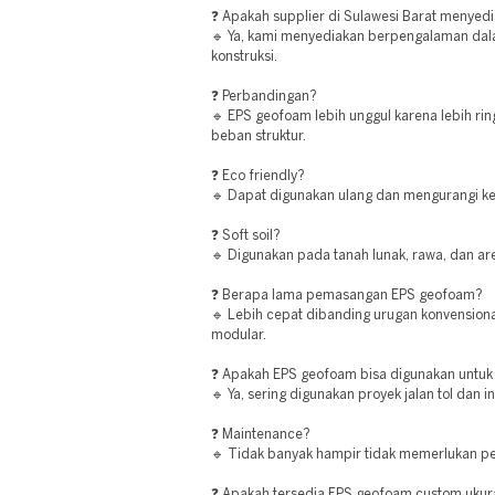
❓ Apakah supplier di Sulawesi Barat menyed
🔹 Ya, kami menyediakan berpengalaman dal
konstruksi.
❓ Perbandingan?
🔹 EPS geofoam lebih unggul karena lebih rin
beban struktur.
❓ Eco friendly?
🔹 Dapat digunakan ulang dan mengurangi ke
❓ Soft soil?
🔹 Digunakan pada tanah lunak, rawa, dan a
❓ Berapa lama pemasangan EPS geofoam?
🔹 Lebih cepat dibanding urugan konvensiona
modular.
❓ Apakah EPS geofoam bisa digunakan untuk 
🔹 Ya, sering digunakan proyek jalan tol dan i
❓ Maintenance?
🔹 Tidak banyak hampir tidak memerlukan p
❓ Apakah tersedia EPS geofoam custom uku