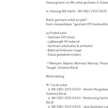
Hubungi kami via WA untuk geofoam di Sulawe
📞 Hubungi WA Adefa : WA 0821 1305 0400
Butuh geofoam untuk proyek?
Kami menyediakan *geofoam EPS berkualitas*
🧱 Produk kami:
- Geofoam EPS block
- Lightweight fill material
- Geofoam untuk jalan & jembatan
- Material timbunan ringan
- Solusi geoteknik modern
📍 Melayani: Majene, Mamasa, Mamuju, Pasan
Tengah, Sulawesi Barat
Minta katalog
🏗️ Cocok untuk:
- 📱 WA 0821 1305 0400 - Vendor Pengada
Sulawesi Barat
- 📱 WA 0821 1305 0400 - Pemborong Geofo
Barat
- 📱 WA 0821 1305 0400 - Jasa Geofoam Ligh