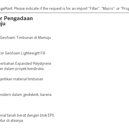
ePoint. Please indicate if the request is for an import "Filter", "Macro", or "P
or Pengadaan
ju
 Geofoam Timbunan di Mamuju
tor Geofoam Lightweight Fill
 berbahan Expanded Polystyrene
an dalam proyek konstruksi.
antikan material timbunan
modern dalam geoteknik, karena
ial tanah berat dengan blok EPS
ktur di atasnya.