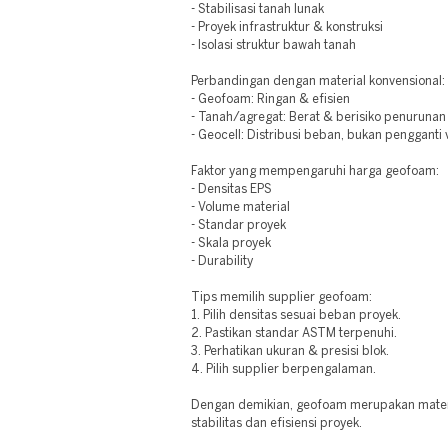
- Stabilisasi tanah lunak
- Proyek infrastruktur & konstruksi
- Isolasi struktur bawah tanah
Perbandingan dengan material konvensional:
- Geofoam: Ringan & efisien
- Tanah/agregat: Berat & berisiko penurunan
- Geocell: Distribusi beban, bukan pengganti
Faktor yang mempengaruhi harga geofoam:
- Densitas EPS
- Volume material
- Standar proyek
- Skala proyek
- Durability
Tips memilih supplier geofoam:
1. Pilih densitas sesuai beban proyek.
2. Pastikan standar ASTM terpenuhi.
3. Perhatikan ukuran & presisi blok.
4. Pilih supplier berpengalaman.
Dengan demikian, geofoam merupakan materi
stabilitas dan efisiensi proyek.