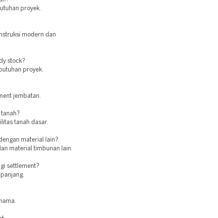
butuhan proyek.
nstruksi modern dan
dy stock?
butuhan proyek.
tment jembatan.
 tanah?
itas tanah dasar.
engan material lain?
an material timbunan lain.
i settlement?
 panjang.
 hama.