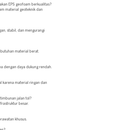
iakan EPS geofoam berkualitas?
am material geoteknik dan
gan, stabil, dan mengurangi
butuhan material berat.
rea dengan daya dukung rendah.
l karena material ringan dan
timbunan jalan tol?
nfrastruktur besar.
erawatan khusus.
ran?